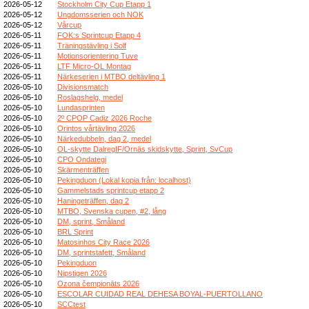
2026-05-12
Stockholm City Cup Etapp 1
2026-05-12
Ungdomsserien och NOK
2026-05-12
Vårcup
2026-05-11
FOK:s Sprintcup Etapp 4
2026-05-11
Träningstävling i Solf
2026-05-11
Motionsorientering Tuve
2026-05-11
LTF Micro-OL Montag
2026-05-11
Närkeserien i MTBO deltävling 1
2026-05-10
Divisionsmatch
2026-05-10
Roslagshelg, medel
2026-05-10
Lundasprinten
2026-05-10
2º CPOP Cadiz 2026 Roche
2026-05-10
Orintos vårtävling 2026
2026-05-10
Närkedubbeln, dag 2, medel
2026-05-10
OL-skytte DalregIF/Ornäs skidskytte, Sprint, SvCup
2026-05-10
CPO Ondategi
2026-05-10
Skärmenträffen
2026-05-10
Pekingduon (Lokal kopia från: localhost)
2026-05-10
Gammelstads sprintcup etapp 2
2026-05-10
Haningeträffen, dag 2
2026-05-10
MTBO, Svenska cupen, #2, lång
2026-05-10
DM, sprint, Småland
2026-05-10
BRL Sprint
2026-05-10
Matosinhos City Race 2026
2026-05-10
DM, sprintstafett, Småland
2026-05-10
Pekingduon
2026-05-10
Nipstigen 2026
2026-05-10
Ozona čempionāts 2026
2026-05-10
ESCOLAR CUIDAD REAL DEHESA BOYAL-PUERTOLLANO
2026-05-10
SCCtest