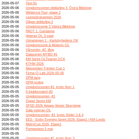
2026-05-07
Test 81
2026-05-06
Ungdomsserien deltävling 3, Östra Blekinge
2026-05-06
Wettersol Tour, etapp 2
2026-05-06
Ljungsbrokampen 2026
2026-05-06
Oligan deltävling 2
2026-05-06
Ungdomsserie 3 Västra Blekinge
2026-05-06
PAOT 1_Gardanne
2026-05-06
Veteran OL 3-stad
2026-05-06
Utmaningen 1 - Karlsbyhedens OK
2026-05-06
Ungdomsserie & Motions-OL
2026-05-06
Vårserien, #2, lång
2026-05-06
Dalaserien MTBO #1
2026-05-06
KM Sprint OLTeamet OCK
2026-05-06
KTHM 2026
2026-05-06
Älgsprinten Trimtex Cup 1
2026-05-06
Firma-O-Løb 2026-05-06
2026-05-06
DPM lang
2026-05-05
DPM prolog
2026-05-05
Ungdomsserien #1, krets Norr 1
2026-05-05
5-klubbsmatch #2
2026-05-05
Ungdomsserien, #1
2026-05-05
Öppet Sprint-KM
2026-05-05
SF5D 2026 4etape Vester Skerninge
2026-05-05
Dala veteran-OL
2026-05-05
Ungdomsserien, #1, krets Söder 3 & 4
2026-05-05
EES - Eslöv Evening Sprint 2026. Etapp1 / KM Lunds
2026-05-05
MetroCup 2026, Etape1
2026-05-05
Pumpentest 5 maj
2026-05-05
2026-05-05
Ungdomsserien #1, krets Norr 3