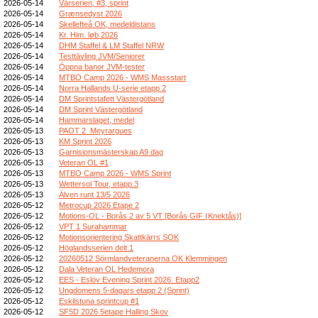
2026-05-14
Vårserien, #3, sprint
2026-05-14
Grænsedyst 2026
2026-05-14
Skellefteå OK, medeldistans
2026-05-14
Kr. Him. løb 2026
2026-05-14
DHM Staffel & LM Staffel NRW
2026-05-14
Testtävling JVM/Seniorer
2026-05-14
Öppna banor JVM-tester
2026-05-14
MTBO Camp 2026 - WMS Massstart
2026-05-14
Norra Hallands U-serie etapp 2
2026-05-14
DM Sprintstafett Västergötland
2026-05-14
DM Sprint Västergötland
2026-05-14
Hammarslaget, medel
2026-05-13
PAOT 2_Meyrargues
2026-05-13
KM Sprint 2026
2026-05-13
Garnisionsmästerskap A9 dag
2026-05-13
Veteran OL #1
2026-05-13
MTBO Camp 2026 - WMS Sprint
2026-05-13
Wettersol Tour, etapp 3
2026-05-13
Älven runt 13/5 2026
2026-05-12
Metrocup 2026 Etape 2
2026-05-12
Motions-OL - Borås 2 av 5 VT [Borås GIF (Knektås)]
2026-05-12
VPT 1 Surahammar
2026-05-12
Motionsorientering Skattkärrs SOK
2026-05-12
Höglandsserien delt 1
2026-05-12
20260512 Sörmlandveteranerna OK Klemmingen
2026-05-12
Dala Veteran OL Hedemora
2026-05-12
EES - Eslöv Evening Sprint 2026. Etapp2
2026-05-12
Ungdomens 5-dagars etapp 2 (Sprint)
2026-05-12
Eskilstuna sprintcup #1
2026-05-12
SF5D 2026 5etape Halling Skov