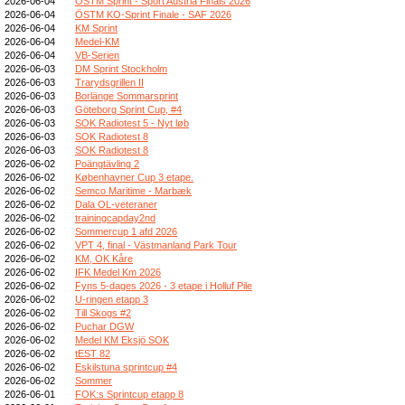
2026-06-04
ÖSTM Sprint - Sport Austria Finals 2026
2026-06-04
ÖSTM KO-Sprint Finale - SAF 2026
2026-06-04
KM Sprint
2026-06-04
Medel-KM
2026-06-04
VB-Serien
2026-06-03
DM Sprint Stockholm
2026-06-03
Trarydsgrillen II
2026-06-03
Borlänge Sommarsprint
2026-06-03
Göteborg Sprint Cup, #4
2026-06-03
SOK Radiotest 5 - Nyt løb
2026-06-03
SOK Radiotest 8
2026-06-03
SOK Radiotest 8
2026-06-02
Poängtävling 2
2026-06-02
Københavner Cup 3 etape.
2026-06-02
Semco Maritime - Marbæk
2026-06-02
Dala OL-veteraner
2026-06-02
trainingcapday2nd
2026-06-02
Sommercup 1 afd 2026
2026-06-02
VPT 4, final - Västmanland Park Tour
2026-06-02
KM, OK Kåre
2026-06-02
IFK Medel Km 2026
2026-06-02
Fyns 5-dages 2026 - 3 etape i Holluf Pile
2026-06-02
U-ringen etapp 3
2026-06-02
Till Skogs #2
2026-06-02
Puchar DGW
2026-06-02
Medel KM Eksjö SOK
2026-06-02
tEST 82
2026-06-02
Eskilstuna sprintcup #4
2026-06-02
Sommer
2026-06-01
FOK:s Sprintcup etapp 8