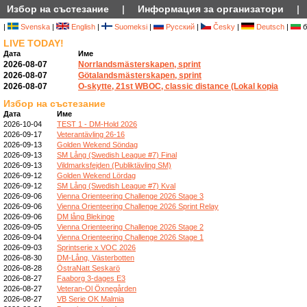
Избор на състезание
|
Информация за организатори
|
|
Svenska
|
English
|
Suomeksi
|
Русский
|
Česky
|
Deutsch
|
б
LIVE TODAY!
Дата
Име
2026-08-07
Norrlandsmästerskapen, sprint
2026-08-07
Götalandsmästerskapen, sprint
2026-08-07
O-skytte, 21st WBOC, classic distance (Lokal kopia
Избор на състезание
Дата
Име
2026-10-04
TEST 1 - DM-Hold 2026
2026-09-17
Veterantävling 26-16
2026-09-13
Golden Wekend Söndag
2026-09-13
SM Lång (Swedish League #7) Final
2026-09-13
Vildmarksfejden (Publiktävling SM)
2026-09-12
Golden Wekend Lördag
2026-09-12
SM Lång (Swedish League #7) Kval
2026-09-06
Vienna Orienteering Challenge 2026 Stage 3
2026-09-06
Vienna Orienteering Challenge 2026 Sprint Relay
2026-09-06
DM lång Blekinge
2026-09-05
Vienna Orienteering Challenge 2026 Stage 2
2026-09-04
Vienna Orienteering Challenge 2026 Stage 1
2026-09-03
Sprintserie x VOC 2026
2026-08-30
DM-Lång, Västerbotten
2026-08-28
ÖstraNatt Seskarö
2026-08-27
Faaborg 3-dages E3
2026-08-27
Veteran-Ol Öxnegården
2026-08-27
VB Serie OK Malmia