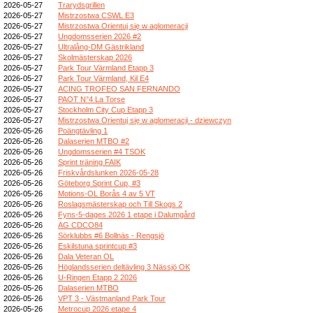
2026-05-27
Trarydsgrillen
2026-05-27
Mistrzostwa CSWL E3
2026-05-27
Mistrzostwa Orientuj się w aglomeracji
2026-05-27
Ungdomsserien 2026 #2
2026-05-27
Ultralång-DM Gästrikland
2026-05-27
Skolmästerskap 2026
2026-05-27
Park Tour Värmland Etapp 3
2026-05-27
Park Tour Värmland, Kil E4
2026-05-27
ACING TROFEO SAN FERNANDO
2026-05-27
PAOT N°4 La Torse
2026-05-27
Stockholm City Cup Etapp 3
2026-05-27
Mistrzostwa Orientuj się w aglomeracji - dziewczyn
2026-05-26
Poängtävling 1
2026-05-26
Dalaserien MTBO #2
2026-05-26
Ungdomsserien #4 TSOK
2026-05-26
Sprint träning FAIK
2026-05-26
Friskvårdslunken 2026-05-28
2026-05-26
Göteborg Sprint Cup, #3
2026-05-26
Motions-OL Borås 4 av 5 VT
2026-05-26
Roslagsmästerskap och Till Skogs 2
2026-05-26
Fyns-5-dages 2026 1 etape i Dalumgård
2026-05-26
AG CDCO84
2026-05-26
Sörklubbs #6 Bollnäs - Rengsjö
2026-05-26
Eskilstuna sprintcup #3
2026-05-26
Dala Veteran OL
2026-05-26
Höglandsserien deltävling 3 Nässjö OK
2026-05-26
U-Ringen Etapp 2 2026
2026-05-26
Dalaserien MTBO
2026-05-26
VPT 3 - Västmanland Park Tour
2026-05-26
Metrocup 2026 etape 4