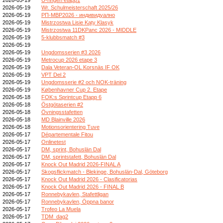
2026-05-19
Wr. Schulmeisterschaft 2025/26
2026-05-19
РП-МВР2026 - индивидуално
2026-05-19
Mistrzostwa Lisie Kąty Klasyk
2026-05-19
Mistrzostwa 11DKPanc 2026 - MIDDLE
2026-05-19
5-klubbsmatch #3
2026-05-19
2026-05-19
Ungdomsserien #3 2026
2026-05-19
Metrocup 2026 etape 3
2026-05-19
Dala Veteran-OL Korsnäs IF OK
2026-05-19
VPT Del 2
2026-05-19
Ungdomsserie #2 och NOK-träning
2026-05-19
Københavner Cup 2. Etape
2026-05-18
FOK:s Sprintcup Etapp 6
2026-05-18
Östgötaserien #2
2026-05-18
Övningsstafetten
2026-05-18
MD Blainville 2026
2026-05-18
Motionsorientering Tuve
2026-05-17
Départementale Fitou
2026-05-17
Onlinetest
2026-05-17
DM, sprint, Bohuslän Dal
2026-05-17
DM, sprintstafett, Bohuslän Dal
2026-05-17
Knock Out Madrid 2026-FINAL A
2026-05-17
Skogsflickmatch - Blekinge, Bohuslän-Dal, Göteborg
2026-05-17
Knock Out Madrid 2026 - Clasificatorias
2026-05-17
Knock Out Madrid 2026 - FINAL B
2026-05-17
Ronnebykavlen, Stafettligan
2026-05-17
Ronnebykavlen, Öppna banor
2026-05-17
Trofeo La Muela
2026-05-17
TDM_dag2