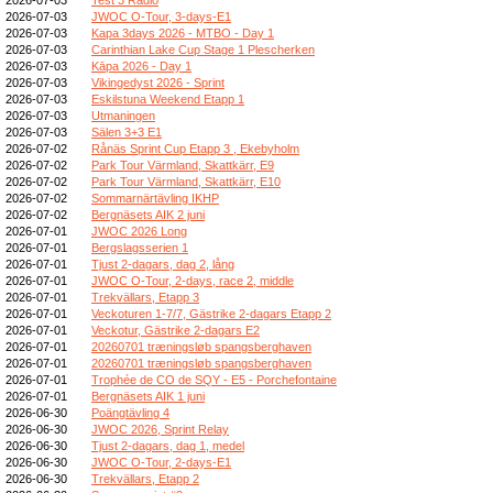
2026-07-03
JWOC O-Tour, 3-days-E1
2026-07-03
Kapa 3days 2026 - MTBO - Day 1
2026-07-03
Carinthian Lake Cup Stage 1 Plescherken
2026-07-03
Kāpa 2026 - Day 1
2026-07-03
Vikingedyst 2026 - Sprint
2026-07-03
Eskilstuna Weekend Etapp 1
2026-07-03
Utmaningen
2026-07-03
Sälen 3+3 E1
2026-07-02
Rånäs Sprint Cup Etapp 3 , Ekebyholm
2026-07-02
Park Tour Värmland, Skattkärr, E9
2026-07-02
Park Tour Värmland, Skattkärr, E10
2026-07-02
Sommarnärtävling IKHP
2026-07-02
Bergnäsets AIK 2 juni
2026-07-01
JWOC 2026 Long
2026-07-01
Bergslagsserien 1
2026-07-01
Tjust 2-dagars, dag 2, lång
2026-07-01
JWOC O-Tour, 2-days, race 2, middle
2026-07-01
Trekvällars, Etapp 3
2026-07-01
Veckoturen 1-7/7, Gästrike 2-dagars Etapp 2
2026-07-01
Veckotur, Gästrike 2-dagars E2
2026-07-01
20260701 træningsløb spangsberghaven
2026-07-01
20260701 træningsløb spangsberghaven
2026-07-01
Trophée de CO de SQY - E5 - Porchefontaine
2026-07-01
Bergnäsets AIK 1 juni
2026-06-30
Poängtävling 4
2026-06-30
JWOC 2026, Sprint Relay
2026-06-30
Tjust 2-dagars, dag 1, medel
2026-06-30
JWOC O-Tour, 2-days-E1
2026-06-30
Trekvällars, Etapp 2