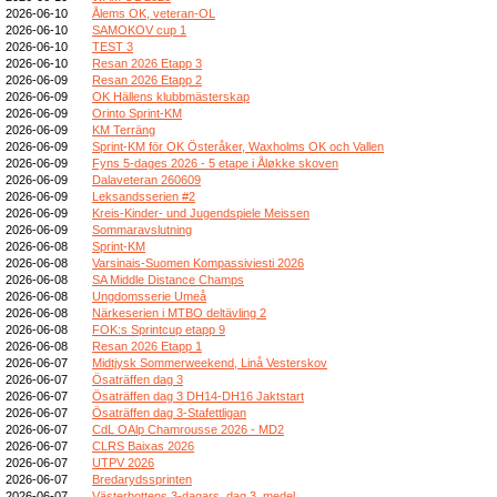
2026-06-10
Ålems OK, veteran-OL
2026-06-10
SAMOKOV cup 1
2026-06-10
TEST 3
2026-06-10
Resan 2026 Etapp 3
2026-06-09
Resan 2026 Etapp 2
2026-06-09
OK Hällens klubbmästerskap
2026-06-09
Orinto Sprint-KM
2026-06-09
KM Terräng
2026-06-09
Sprint-KM för OK Österåker, Waxholms OK och Vallen
2026-06-09
Fyns 5-dages 2026 - 5 etape i Åløkke skoven
2026-06-09
Dalaveteran 260609
2026-06-09
Leksandsserien #2
2026-06-09
Kreis-Kinder- und Jugendspiele Meissen
2026-06-09
Sommaravslutning
2026-06-08
Sprint-KM
2026-06-08
Varsinais-Suomen Kompassiviesti 2026
2026-06-08
SA Middle Distance Champs
2026-06-08
Ungdomsserie Umeå
2026-06-08
Närkeserien i MTBO deltävling 2
2026-06-08
FOK:s Sprintcup etapp 9
2026-06-08
Resan 2026 Etapp 1
2026-06-07
Midtjysk Sommerweekend, Linå Vesterskov
2026-06-07
Ösaträffen dag 3
2026-06-07
Ösaträffen dag 3 DH14-DH16 Jaktstart
2026-06-07
Ösaträffen dag 3-Stafettligan
2026-06-07
CdL OAlp Chamrousse 2026 - MD2
2026-06-07
CLRS Baixas 2026
2026-06-07
UTPV 2026
2026-06-07
Bredarydssprinten
2026-06-07
Västerbottens 3-dagars, dag 3, medel