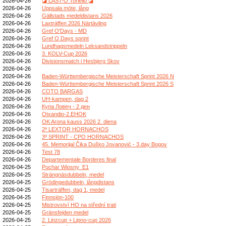
2026-04-26
◪ LAST-O Toriello ◪
2026-04-26
Uppsala möte, lång
2026-04-26
Gällstads medeldistans 2026
2026-04-26
Laxträffen 2026 Närtävling
2026-04-26
Gref O'Days - MD
2026-04-26
Gref O Days sprint
2026-04-26
Lundhagsmedeln Leksandstrippeln
2026-04-26
3. KOLV-Cup 2026
2026-04-26
Divisionsmatch i Hesbjerg Skov
2026-04-26
2026-04-26
Baden-Württembergische Meisterschaft Sprint 2026 N
2026-04-26
Baden-Württembergische Meisterschaft Sprint 2026 S
2026-04-26
COTO BARGAS
2026-04-26
UH-kampen, dag 2
2026-04-26
Купа Ловеч - 2 ден
2026-04-26
Otxandio-2.EHOK
2026-04-26
OK Arona kauss 2026 2. diena
2026-04-26
2ª LEXTOR HORNACHOS
2026-04-26
3º SPRINT - CPO HORNACHOS
2026-04-26
45. Memorijal Čika Duško Jovanović - 3.day Bogov
2026-04-26
Test 78
2026-04-26
Departementale Borderes final
2026-04-25
Puchar Wiosny_E1
2026-04-25
Strängnäsdubbeln, medel
2026-04-25
Grödingedubbeln, långdistans
2026-04-25
Tisarträffen, dag 1, medel
2026-04-25
Finnsjön-100
2026-04-25
Mistrovství HO na střední trati
2026-04-25
Gränsfejden medel
2026-04-25
2. Linzcup + Lipno-cup 2026