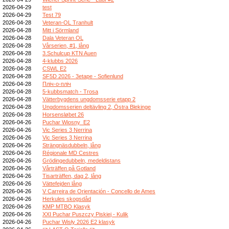
2026-04-29
test
2026-04-29
Test 79
2026-04-28
Veteran-OL Tranhult
2026-04-28
Mitt i Sörmland
2026-04-28
Dala Veteran OL
2026-04-28
Vårserien, #1, lång
2026-04-28
3.Schulcup KTN Auen
2026-04-28
4-klubbs 2026
2026-04-28
CSWL E2
2026-04-28
SF5D 2026 - 3etape - Sofienlund
2026-04-28
Пліч-о-пліч
2026-04-28
5-kubbsmatch - Trosa
2026-04-28
Vätterbygdens ungdomsserie etapp 2
2026-04-28
Ungdomsserien deltävling 2, Östra Blekinge
2026-04-28
Horsensløbet 26
2026-04-26
Puchar Wiosny_E2
2026-04-26
Vic Series 3 Nerrina
2026-04-26
Vic Series 3 Nerrina
2026-04-26
Strängnäsdubbeln, lång
2026-04-26
Régionale MD Cestres
2026-04-26
Grödingedubbeln, medeldistans
2026-04-26
Vårträffen på Gotland
2026-04-26
Tisarträffen, dag 2, lång
2026-04-26
Vättefejden lång
2026-04-26
V Carreira de Orientación - Concello de Ames
2026-04-26
Herkules skogsdåd
2026-04-26
KMP MTBO Klasyk
2026-04-26
XXI Puchar Puszczy Piskiej - Kulik
2026-04-26
Puchar Wisły 2026 E2 klasyk