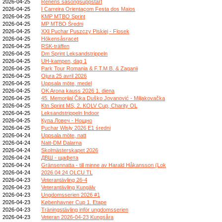
2026-04-25
Renens säsongsuppstart
2026-04-25
I Carreira Orientaçom Festa dos Maios
2026-04-25
KMP MTBO Sprint
2026-04-25
MP MTBO Średni
2026-04-25
XXI Puchar Puszczy Piskiej - Flosek
2026-04-25
Hökensåsracet
2026-04-25
RSK-träffen
2026-04-25
Dm Sprint Leksandstrippeln
2026-04-25
UH-kampen, dag 1
2026-04-25
Park Tour Romania & F.T.M.B. & Zaganii
2026-04-25
Ojura 25 avril 2026
2026-04-25
Uppsala möte, medel
2026-04-25
OK Arona kauss 2026 1. diena
2026-04-25
45. Memorijal Čika Duško Jovanović - Miljakovačka
2026-04-25
Ktn Sprint MS, 2. KOLV Cup, Charity OL
2026-04-25
Leksandstrippeln Indoor
2026-04-25
Купа Ловеч - Нощно
2026-04-25
Puchar Wisły 2026 E1 średni
2026-04-24
Uppsala möte, natt
2026-04-24
Natt-DM Dalarna
2026-04-24
Skolmästerskapet 2026
2026-04-24
ДВШ - щафета
2026-04-24
Gränsennatta - till minne av Harald Håkansson (Lok
2026-04-24
2026 04 24 OLCU TL
2026-04-23
Veterantävling 26-4
2026-04-23
Veterantävling Kungälv
2026-04-23
Ungdomsserien 2026 #1
2026-04-23
Københavner Cup 1. Etape
2026-04-23
Träningstävling inför ungdomsserien
2026-04-23
Veteran 2026-04-23 Kungsåra