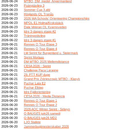
2026-06-24
MTBO, DM, medel, Ångermanland
2026-06-23
Poängtävling 3
2026-06-23
Sommer Cup 3.afd
2026-06-23
Höglands-OL Tranås
2026-06-23
2026 WA Schools’ Orienteering Championships
2026-06-23
MPOL E1 Holma/Kroksbäck
2026-06-23
Dala Veteran OL Kvarnsveden
2026-06-23
Idre 3-dagars etapp #2
2026-06-22
Träningstävling
2026-06-22
Idre 3-dagars etapp #1
2026-06-21
Rennes O Tour Etape 3
2026-06-21
Rennes O Tour Etape 4
2026-06-21
LM Sprint für Burgenland u. Steiermark
2026-06-21
Sprint Morlaas
2026-06-21
DM MTBO 2026 Mellemdistance
2026-06-21
CESA 2026 - Sprint
2026-06-21
Challenge Paca Laragne
2026-06-21
29. PTT KUP duge
2026-06-21
Grand Prix Zdzieszowic MTBO - Klasyk
2026-06-21
Puchar Lata E2
2026-06-21
Puchar Elbląg
2026-06-21
Idre Fjällorientering
2026-06-21
CESA 2026 - Media Distancia
2026-06-20
Rennes O Tour Etape 1
2026-06-20
Rennes O Tour Etape 2
2026-06-20
2026 AOC Winter Sprint - Selwyn
2026-06-20
O BAUGES juin26 samedi
2026-06-20
O BAUGES juin26 MD2
2026-06-20
LJO Stafete
2026-06-20
Jammerbugtmesterskaber 2026