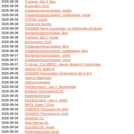
2026-08-09
Trampen, dag 2, lång
2026-08-09
Arosträffen 2026
2026-08-09
Götalandsmästerskapen, stafett
2026-08-09
Götalandsmästerskapen, publiktävling, medel
2026-08-09
OY8 Mt Crosby
2026-08-08
Tamanend Sprints
2026-08-08
20260808 Sprint Gundadalur og Vidarlundin på færøe
2026-08-08
Norrlandsmästerskapen, lång
2026-08-08
Trampen, dag 1, medel
2026-08-08
Arossprinten 2026
2026-08-08
Götalandsmästerskapen, lång
2026-08-08
Götalandsmästerskapen, publiktävling, lång
2026-08-07
Norrlandsmästerskapen, sprint
2026-08-07
Götalandsmästerskapen, sprint
2026-08-07
O-skytte, 21st WBOC, classic distance (Lokal kopia
2026-08-06
Veteran-OL Vederyd
2026-08-06
20260806 Havnardalur på færøerne løb 3 af 4
2026-08-06
Veteran Malingsbo
2026-08-06
Stjärnorpsmedeln
2026-08-06
Distriktsmatch - dag 2, Sprintstafett
2026-08-05
Borlänge Sommarsprint #1
2026-08-05
Klubbmästerskap
2026-08-05
Distriktsmatch - dag 1, medel
2026-08-04
MPOL Etapp 7 Oxie
2026-08-04
20260804 Thorshavn by night
2026-08-04
20260804 Thorshavn by night
2026-08-04
Höglands OL
2026-08-04
Dala Veteran OL
2026-08-04
Gunnebo OK, medel
2026-08-04
Kretsmästerskap sprint