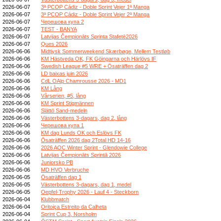
2026-06-07
3ª PCOP Cádiz - Doble Sprint Vejer 1ª Manga
2026-06-07
3ª PCOP Cádiz - Doble Sprint Vejer 2ª Manga
2026-06-07
Черешова купа 2
2026-06-07
TEST - BANYA
2026-06-07
Latvijas Čempionāts Sprinta Stafetē2026
2026-06-07
Ques 2026
2026-06-06
Midtjysk Sommerweekend Skærbøge, Mellem Testløb
2026-06-06
KM Hästveda OK, FK Göingarna och Härlövs IF
2026-06-06
Swedish League #5 WRE + Ösaträffen dag 2
2026-06-06
LD baixas juin 2026
2026-06-06
CdL OAlp Chamrousse 2026 - MD1
2026-06-06
KM Lång
2026-06-06
Vårserien, #5, lång
2026-06-06
KM Sprint Stigmännen
2026-06-06
Slättö Sand-medeln
2026-06-06
Västerbottens 3-dagars, dag 2, lång
2026-06-06
Черешова купа 1
2026-06-06
KM dag Lunds OK och Eslövs FK
2026-06-06
Ösaträffen 2026 dag 2Total HD 14-16
2026-06-06
2026 AOC Winter Sprint - Glendowie College
2026-06-06
Latvijas Čempionāts Sprintā 2026
2026-06-06
Juniorsko PB
2026-06-06
MD HVO Verbruche
2026-06-05
Ösaträffen dag 1
2026-06-05
Västerbottens 3-dagars, dag 1, medel
2026-06-05
Oepfel-Trophy 2026 - Lauf 4 - Steckborn
2026-06-04
Klubbmatch
2026-06-04
Oritoiça Estreito da Calheta
2026-06-04
Sprint Cup 3, Norsholm