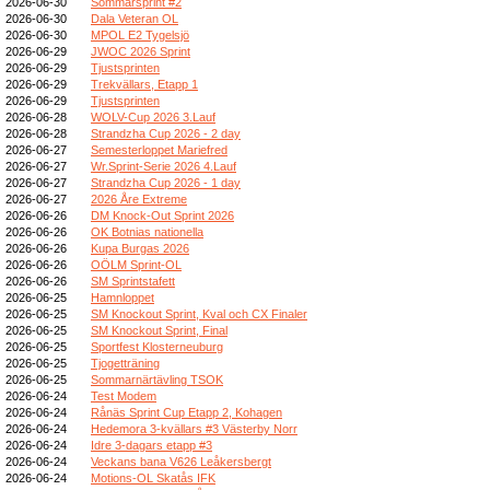
2026-06-30
Sommarsprint #2
2026-06-30
Dala Veteran OL
2026-06-30
MPOL E2 Tygelsjö
2026-06-29
JWOC 2026 Sprint
2026-06-29
Tjustsprinten
2026-06-29
Trekvällars, Etapp 1
2026-06-29
Tjustsprinten
2026-06-28
WOLV-Cup 2026 3.Lauf
2026-06-28
Strandzha Cup 2026 - 2 day
2026-06-27
Semesterloppet Mariefred
2026-06-27
Wr.Sprint-Serie 2026 4.Lauf
2026-06-27
Strandzha Cup 2026 - 1 day
2026-06-27
2026 Åre Extreme
2026-06-26
DM Knock-Out Sprint 2026
2026-06-26
OK Botnias nationella
2026-06-26
Kupa Burgas 2026
2026-06-26
OÖLM Sprint-OL
2026-06-26
SM Sprintstafett
2026-06-25
Hamnloppet
2026-06-25
SM Knockout Sprint, Kval och CX Finaler
2026-06-25
SM Knockout Sprint, Final
2026-06-25
Sportfest Klosterneuburg
2026-06-25
Tjogetträning
2026-06-25
Sommarnärtävling TSOK
2026-06-24
Test Modem
2026-06-24
Rånäs Sprint Cup Etapp 2, Kohagen
2026-06-24
Hedemora 3-kvällars #3 Västerby Norr
2026-06-24
Idre 3-dagars etapp #3
2026-06-24
Veckans bana V626 Leåkersbergt
2026-06-24
Motions-OL Skatås IFK