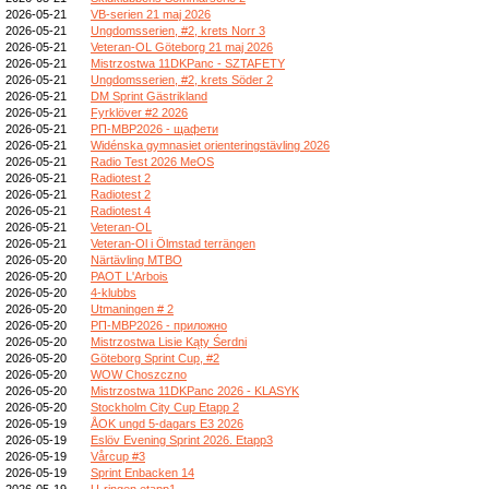
2026-05-21
VB-serien 21 maj 2026
2026-05-21
Ungdomsserien, #2, krets Norr 3
2026-05-21
Veteran-OL Göteborg 21 maj 2026
2026-05-21
Mistrzostwa 11DKPanc - SZTAFETY
2026-05-21
Ungdomsserien, #2, krets Söder 2
2026-05-21
DM Sprint Gästrikland
2026-05-21
Fyrklöver #2 2026
2026-05-21
РП-МВР2026 - щафети
2026-05-21
Widénska gymnasiet orienteringstävling 2026
2026-05-21
Radio Test 2026 MeOS
2026-05-21
Radiotest 2
2026-05-21
Radiotest 2
2026-05-21
Radiotest 4
2026-05-21
Veteran-OL
2026-05-21
Veteran-Ol i Ölmstad terrängen
2026-05-20
Närtävling MTBO
2026-05-20
PAOT L'Arbois
2026-05-20
4-klubbs
2026-05-20
Utmaningen # 2
2026-05-20
РП-МВР2026 - приложно
2026-05-20
Mistrzostwa Lisie Kąty Śerdni
2026-05-20
Göteborg Sprint Cup, #2
2026-05-20
WOW Choszczno
2026-05-20
Mistrzostwa 11DKPanc 2026 - KLASYK
2026-05-20
Stockholm City Cup Etapp 2
2026-05-19
ÅOK ungd 5-dagars E3 2026
2026-05-19
Eslöv Evening Sprint 2026. Etapp3
2026-05-19
Vårcup #3
2026-05-19
Sprint Enbacken 14
2026-05-19
U-ringen etapp1