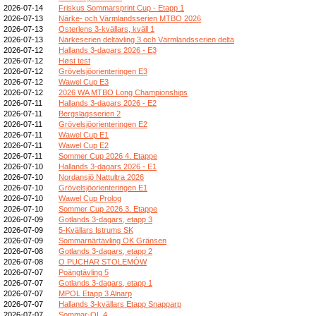
2026-07-14
Friskus Sommarsprint Cup - Etapp 1
2026-07-13
Närke- och Värmlandsserien MTBO 2026
2026-07-13
Österlens 3-kvällars, kväll 1
2026-07-13
Närkeserien deltävling 3 och Värmlandsserien deltä
2026-07-12
Hallands 3-dagars 2026 - E3
2026-07-12
Høst test
2026-07-12
Grövelsjöorienteringen E3
2026-07-12
Wawel Cup E3
2026-07-12
2026 WA MTBO Long Championships
2026-07-11
Hallands 3-dagars 2026 - E2
2026-07-11
Bergslagsserien 2
2026-07-11
Grövelsjöorienteringen E2
2026-07-11
Wawel Cup E1
2026-07-11
Wawel Cup E2
2026-07-11
Sommer Cup 2026 4. Etappe
2026-07-10
Hallands 3-dagars 2026 - E1
2026-07-10
Nordansjö Nattultra 2026
2026-07-10
Grövelsjöorienteringen E1
2026-07-10
Wawel Cup Prolog
2026-07-10
Sommer Cup 2026 3. Etappe
2026-07-09
Gotlands 3-dagars, etapp 3
2026-07-09
5-Kvällars Istrums SK
2026-07-09
Sommarnärtävling OK Gränsen
2026-07-08
Gotlands 3-dagars, etapp 2
2026-07-08
O PUCHAR STOLEMÓW
2026-07-07
Poängtävling 5
2026-07-07
Gotlands 3-dagars, etapp 1
2026-07-07
MPOL Etapp 3 Alnarp
2026-07-07
Hallands 3-kvällars Etapp Snapparp
2026-07-07
Sommar-OL 4