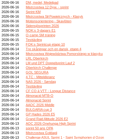
2026-06-16
DM, medel, Medelpad
2026-06-16
Mistrzostwa 12 Dyw. - sprint
2026-06-16
Sprint-KM
2026-06-16
Mistrzostwa Sił Powietrznych - Klasyk
2026-06-16
Motionsorientering - Skavlöten
2026-06-16
Sidensjösprinten 2026
2026-06-15
NOK:s 3-dagars E1
2026-06-15
O-camp SM träning
2026-06-15
Testtävling
2026-06-15
FOK:s Sprintcup etapp 10
2026-06-14
Tre skåningar och en dansk, etapp 4
2026-06-14
Mistrzostwa Województwa Pomorskiego w klasyku
2026-06-14
LRL Oberkirch
2026-06-14
LM und DPT Doppelsprint Lauf 2
2026-06-14
Oberkirch Challenge
2026-06-14
GOL SEGURA
2026-06-14
4.TC - Mitteldistanz
2026-06-14
NAS 2026 - Søndag
2026-06-14
Testtävling
2026-06-14
CF CO à VTT - Longue Distance
2026-06-14
Almonacid MTB-O
2026-06-14
Almonacid Sprint
2026-06-14
AAOC 2026 Middle
2026-06-14
BULGARIA cup 3
2026-06-14
GP Hades 2026 E5
2026-06-14
Grand Raid Altitude 2026 E2
2026-06-13
AOC 2026 Onehunga High Sprint
2026-06-13
sprint 50 ans OPA
2026-06-13
Mistrzostwa Gołdapii
2026-06-13
Challenge ASUL Sprint 1 - Saint Symphorien d Ozon