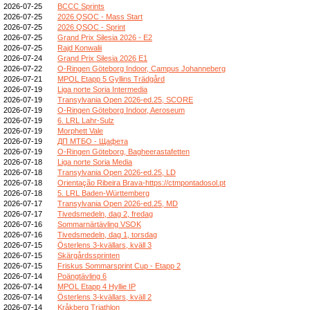
2026-07-25
BCCC Sprints
2026-07-25
2026 QSOC - Mass Start
2026-07-25
2026 QSOC - Sprint
2026-07-25
Grand Prix Silesia 2026 - E2
2026-07-25
Rajd Konwalii
2026-07-24
Grand Prix Silesia 2026 E1
2026-07-22
O-Ringen Göteborg Indoor, Campus Johanneberg
2026-07-21
MPOL Etapp 5 Gyllins Trädgård
2026-07-19
Liga norte Soria Intermedia
2026-07-19
Transylvania Open 2026-ed.25, SCORE
2026-07-19
O-Ringen Göteborg Indoor, Aeroseum
2026-07-19
6. LRL Lahr-Sulz
2026-07-19
Morphett Vale
2026-07-19
ДП МТБО - Щафета
2026-07-19
O-Ringen Göteborg, Bagheerastafetten
2026-07-18
Liga norte Soria Media
2026-07-18
Transylvania Open 2026-ed.25, LD
2026-07-18
Orientação Ribeira Brava-https://ctmpontadosol.pt
2026-07-18
5. LRL Baden-Württemberg
2026-07-17
Transylvania Open 2026-ed.25, MD
2026-07-17
Tivedsmedeln, dag 2, fredag
2026-07-16
Sommarnärtävling VSOK
2026-07-16
Tivedsmedeln, dag 1, torsdag
2026-07-15
Österlens 3-kvällars, kväll 3
2026-07-15
Skärgårdssprinten
2026-07-15
Friskus Sommarsprint Cup - Etapp 2
2026-07-14
Poängtävling 6
2026-07-14
MPOL Etapp 4 Hyllie IP
2026-07-14
Österlens 3-kvällars, kväll 2
2026-07-14
Kråkberg Triathlon