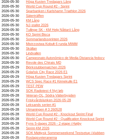
2026-05-30
Höga Kusten Tredagars Lång
2026-05-30
World Cup Round #2 - Sprint
2026-05-30
Sparbanken i Karlshamn Triathlon 2026
2026-05-30
Säterträffen
2026-05-30
KM Lång
2026-05-30
NJ-stafet 2026
2026-05-30
Tullinge SK - KM Helg Nåttarö Lång
2026-05-30
KO Sprint Bisca
2026-05-30
Sommarlandssprinten 2026
2026-05-30
Mistrzostwa Kobułt 6 runda MWiM
2026-05-30
Skällan
2026-05-30
Lindvallen
2026-05-30
Campeonato Autonómico de Media Distancia fedocv
2026-05-30
Revole des Chirats MD
2026-05-29
Björkstubbematchen 2026
2026-05-29
Gdańsk City Race 2026 E1
2026-05-29
Höga Kusten Tredagars Sprint
2026-05-29
WCS Spec Race #1 Kinnekulle E1
2026-05-29
TEST PEW
2026-05-29
SOK Radiotest 4 Nyt løb
2026-05-28
Veteran-OL, Södra Vätterbygden
2026-05-28
Friskvårdslunken 2026-05-28
2026-05-28
Leksands serien #1
2026-05-28
Utmaningen # 3 260528
2026-05-28
World Cup Round #2 - Knockout Sprint Final
2026-05-28
World Cup Round #2 - Qualification Knockout Sprint
2026-05-28
Fyns 5-dages 2026 - 2 etape i Højby
2026-05-28
Sprint-KM 2026
2026-05-28
SOK Midtjysk Sommerweekend Testsetup i klubben
2026-05-28
Roslagsveteranerna