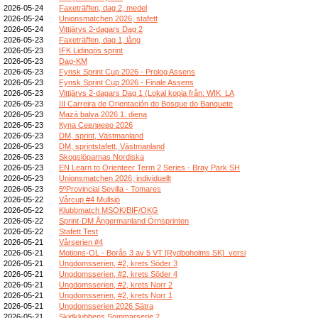
2026-05-24
Faxeträffen, dag 2, medel
2026-05-24
Unionsmatchen 2026, stafett
2026-05-24
Vittjärvs 2-dagars Dag 2
2026-05-23
Faxeträffen, dag 1, lång
2026-05-23
IFK Lidingös sprint
2026-05-23
Dag-KM
2026-05-23
Fynsk Sprint Cup 2026 - Prolog Assens
2026-05-23
Fynsk Sprint Cup 2026 - Finale Assens
2026-05-23
Vittjärvs 2-dagars Dag 1 (Lokal kopia från: WIK_LA
2026-05-23
III Carreira de Orientación do Bosque do Banquete
2026-05-23
Mazā balva 2026 1. diena
2026-05-23
Купа Севлиево 2026
2026-05-23
DM, sprint, Västmanland
2026-05-23
DM, sprintstafett, Västmanland
2026-05-23
Skogslöparnas Nordiska
2026-05-23
EN Learn to Orienteer Term 2 Series - Bray Park SH
2026-05-23
Unionsmatchen 2026, individuellt
2026-05-23
5ºProvincial Sevilla - Tomares
2026-05-22
Vårcup #4 Mullsjö
2026-05-22
Klubbmatch MSOK/BIF/OKG
2026-05-22
Sprint-DM Ångermanland Örnsprinten
2026-05-22
Stafett Test
2026-05-21
Vårserien #4
2026-05-21
Motions-OL - Borås 3 av 5 VT [Rydboholms SK]_versi
2026-05-21
Ungdomsserien, #2, krets Söder 3
2026-05-21
Ungdomsserien, #2, krets Söder 4
2026-05-21
Ungdomsserien, #2, krets Norr 2
2026-05-21
Ungdomsserien, #2, krets Norr 1
2026-05-21
Ungdomsserien 2026 Sätra
2026-05-21
Skidklubbens Sommarserie 2