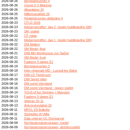
2026-08-26
Bergslagsserien 4
2026-08-26
Userie 6 V Blekinge
2026-08-26
Albaniløbet 26
2026-08-25
Willemoesløbet 26
2026-08-25
Höglandsserien deltävling 4
2026-08-23
CFLD 2026
2026-08-23
Kilsbergsträffen, dag 2, medel (publiktävling SM)
2026-08-23
SM, stafett
2026-08-22
CF relais
2026-08-22
Kilsbergsträffen, dag 1, medel (publiktävling SM)
2026-08-22
DM Mellem
2026-08-22
SM Medel, final
2026-08-21
D88 MD Monthureux sur Saône
2026-08-21
SM Medel, kval
2026-08-20
Faaborg 3-dages E2
2026-08-19
Bergslagsserien 3
2026-08-19
Inter-régionale MD - Luxeuil-les-Bains
2026-08-17
D88 LD Tignécourt
2026-08-16
D88 Sprint Vittel
2026-08-16
DM sprint Värmland
2026-08-16
DM sprint Värmland - öppen stafett
2026-08-14
TOnS of fun Sprinten + Masstart
2026-08-13
Faaborg 3-dages E1
2026-08-13
Veteran 26-11
2026-08-13
Antvorskovløbet 26
2026-08-11
MPOL E8 Bulltofta
2026-08-11
Sörklubbs #7 Alfta
2026-08-11
Dala veteran-OL Domnarvet
2026-08-09
Norrlandsmästerskapen, medel
2026-08-09
Norrlandsmästerskapen, distriktsstafett