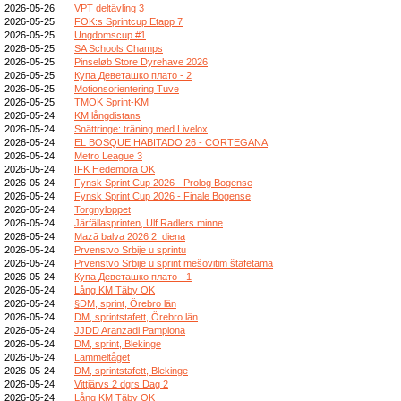
2026-05-26
VPT deltävling 3
2026-05-25
FOK:s Sprintcup Etapp 7
2026-05-25
Ungdomscup #1
2026-05-25
SA Schools Champs
2026-05-25
Pinseløb Store Dyrehave 2026
2026-05-25
Купа Деветашко плато - 2
2026-05-25
Motionsorientering Tuve
2026-05-25
TMOK Sprint-KM
2026-05-24
KM långdistans
2026-05-24
Snättringe: träning med Livelox
2026-05-24
EL BOSQUE HABITADO 26 - CORTEGANA
2026-05-24
Metro League 3
2026-05-24
IFK Hedemora OK
2026-05-24
Fynsk Sprint Cup 2026 - Prolog Bogense
2026-05-24
Fynsk Sprint Cup 2026 - Finale Bogense
2026-05-24
Torgnyloppet
2026-05-24
Järfällasprinten, Ulf Radlers minne
2026-05-24
Mazā balva 2026 2. diena
2026-05-24
Prvenstvo Srbije u sprintu
2026-05-24
Prvenstvo Srbije u sprint mešovitim štafetama
2026-05-24
Купа Деветашко плато - 1
2026-05-24
Lång KM Täby OK
2026-05-24
§DM, sprint, Örebro län
2026-05-24
DM, sprintstafett, Örebro län
2026-05-24
JJDD Aranzadi Pamplona
2026-05-24
DM, sprint, Blekinge
2026-05-24
Lämmeltåget
2026-05-24
DM, sprintstafett, Blekinge
2026-05-24
Vittjärvs 2 dgrs Dag 2
2026-05-24
Lång KM Täby OK