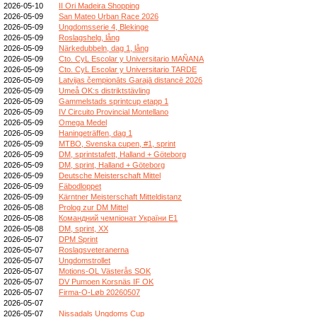
2026-05-10
II Ori Madeira Shopping
2026-05-09
San Mateo Urban Race 2026
2026-05-09
Ungdomsserie 4, Blekinge
2026-05-09
Roslagshelg, lång
2026-05-09
Närkedubbeln, dag 1, lång
2026-05-09
Cto. CyL Escolar y Universitario MAÑANA
2026-05-09
Cto. CyL Escolar y Universitario TARDE
2026-05-09
Latvijas čempionāts Garajā distancē 2026
2026-05-09
Umeå OK:s distriktstävling
2026-05-09
Gammelstads sprintcup etapp 1
2026-05-09
IV Circuito Provincial Montellano
2026-05-09
Omega Medel
2026-05-09
Haningeträffen, dag 1
2026-05-09
MTBO, Svenska cupen, #1, sprint
2026-05-09
DM, sprintstafett, Halland + Göteborg
2026-05-09
DM, sprint, Halland + Göteborg
2026-05-09
Deutsche Meisterschaft Mittel
2026-05-09
Fäbodloppet
2026-05-09
Kärntner Meisterschaft Mitteldistanz
2026-05-08
Prolog zur DM Mittel
2026-05-08
Командний чемпіонат України E1
2026-05-08
DM, sprint, XX
2026-05-07
DPM Sprint
2026-05-07
Roslagsveteranerna
2026-05-07
Ungdomstrollet
2026-05-07
Motions-OL Västerås SOK
2026-05-07
DV Pumoen Korsnäs IF OK
2026-05-07
Firma-O-Løb 20260507
2026-05-07
2026-05-07
Nissadals Ungdoms Cup