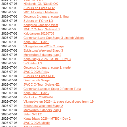
2026-07-07
Höglands-OL Nässjö OK
2026-07-06
3 Jours en Forez MD2
2026-07-06
2026 Moonlight Madness
2026-07-05
Gotlands 2-dagars, etapp 2, lång
2026-07-05
3 Jours en FOrez LD
2026-07-05
Kangaroo Crossing West
2026-07-05
JWOC O-Tour, 3-days-E3
2026-07-05
Kalvdansen 20260705
2026-07-05
Carinthian Lake Cup Stage 3 Lind ob Velden
2026-07-05
Kāpa 2026 - Day 3
2026-07-05
Vikingedysten 2026 - 2. etape
2026-07-05
Eskilstuna Weekend Etapp 3
2026-07-05
Morokulien 2-dagers, dag 2
2026-07-05
Kapa 3days 2026 - MTBO - Day 3
2026-07-05
3+3 Sälen E3
2026-07-04
Gotlands 2-dagars, etapp 1, medel
2026-07-04
JWOC 2026 Relay
2026-07-04
3 Jours en Forez MD1
2026-07-04
Beechworth Gorge
2026-07-04
JWOC O-Tour, 3-days-E2
2026-07-04
Carinthian Lakecup Stage 2 Penken Turia
2026-07-04
Kāpa 2026 - Day 2
2026-07-04
Renlunken 20260704
2026-07-04
Vikingedysten 2026 - 1. etape (Local copy from: 19
2026-07-04
Eskilstuna Weekend Etapp 2
2026-07-04
Morokulien 2-dagers, dag 1
2026-07-04
Sälen 3+3 E2
2026-07-04
Kapa 3days 2026 - MTBO - Day 2
2026-07-03
JWOC 2026 Middle
2026-07-03
Test 3 Radio