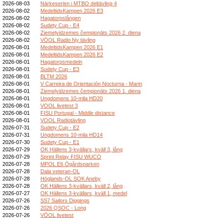
2026-08-03
Närkeserien i MTBO deltävling 4
2026-08-02
MedeltidsKampen 2026 E3
2026-08-02
Hagatorpslången
2026-08-02
Sudety Cup - E4
2026-08-02
Ziemeļvidzemes čempionāts 2026 2. diena
2026-08-02
VÖOL Radio Ny tävling
2026-08-01
MedeltidsKampen 2026 E1
2026-08-01
MedeltidsKampen 2026 E2
2026-08-01
Hagatorpsmedeln
2026-08-01
Sudety Cup - E3
2026-08-01
BLTM 2026
2026-08-01
V Carreira de Orientación Nocturna - Marin
2026-08-01
Ziemeļvidzemes čempionāts 2026 1. diena
2026-08-01
Ungdomens 10-mila HD20
2026-08-01
VOOL livetest 3
2026-08-01
FISU Portugal - Middle distance
2026-08-01
VOOL Radiotävling
2026-07-31
Sudety Cup - E2
2026-07-31
Ungdomens 10-mila HD14
2026-07-30
Sudety Cup - E1
2026-07-29
OK Hällens 3-kvällars, kväll 3, lång
2026-07-29
Sprint Relay FISU WUCO
2026-07-28
MPOL E6 Ögårdsparken
2026-07-28
Dala veteran-OL
2026-07-28
Höglands-OL SOK Aneby
2026-07-28
OK Hällens 3-kvällars, kväll 2, lång
2026-07-27
OK Hällens 3-kvällars, kväll 1, medel
2026-07-26
SS7 Sailors Diggings
2026-07-26
2026 QSOC - Long
2026-07-26
VÖOL livetest