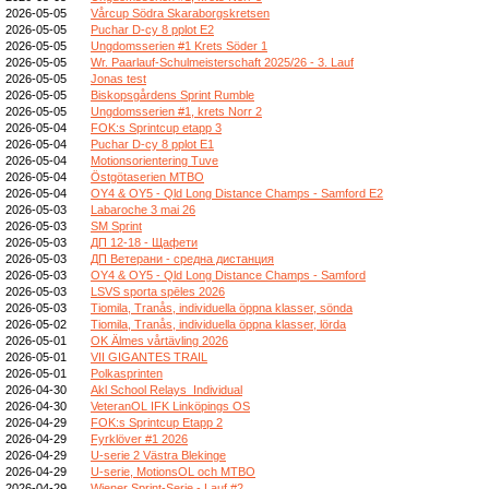
2026-05-05
Vårcup Södra Skaraborgskretsen
2026-05-05
Puchar D-cy 8 pplot E2
2026-05-05
Ungdomsserien #1 Krets Söder 1
2026-05-05
Wr. Paarlauf-Schulmeisterschaft 2025/26 - 3. Lauf
2026-05-05
Jonas test
2026-05-05
Biskopsgårdens Sprint Rumble
2026-05-05
Ungdomsserien #1, krets Norr 2
2026-05-04
FOK:s Sprintcup etapp 3
2026-05-04
Puchar D-cy 8 pplot E1
2026-05-04
Motionsorientering Tuve
2026-05-04
Östgötaserien MTBO
2026-05-04
OY4 & OY5 - Qld Long Distance Champs - Samford E2
2026-05-03
Labaroche 3 mai 26
2026-05-03
SM Sprint
2026-05-03
ДП 12-18 - Щафети
2026-05-03
ДП Ветерани - средна дистанция
2026-05-03
OY4 & OY5 - Qld Long Distance Champs - Samford
2026-05-03
LSVS sporta spēles 2026
2026-05-03
Tiomila, Tranås, individuella öppna klasser, sönda
2026-05-02
Tiomila, Tranås, individuella öppna klasser, lörda
2026-05-01
OK Älmes vårtävling 2026
2026-05-01
VII GIGANTES TRAIL
2026-05-01
Polkasprinten
2026-04-30
Akl School Relays_Individual
2026-04-30
VeteranOL IFK Linköpings OS
2026-04-29
FOK:s Sprintcup Etapp 2
2026-04-29
Fyrklöver #1 2026
2026-04-29
U-serie 2 Västra Blekinge
2026-04-29
U-serie, MotionsOL och MTBO
2026-04-29
Wiener Sprint-Serie - Lauf #2