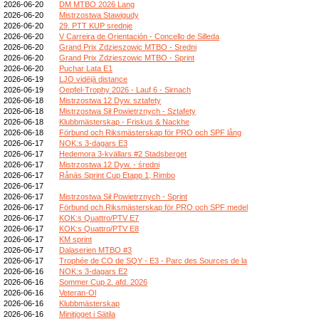
2026-06-20
DM MTBO 2026 Lang
2026-06-20
Mistrzostwa Stawigudy
2026-06-20
29. PTT KUP srednje
2026-06-20
V Carreira de Orientación - Concello de Silleda
2026-06-20
Grand Prix Zdzieszowic MTBO - Sredni
2026-06-20
Grand Prix Zdzieszowic MTBO - Sprint
2026-06-20
Puchar Lata E1
2026-06-19
LJO vidējā distance
2026-06-19
Oepfel-Trophy 2026 - Lauf 6 - Sirnach
2026-06-18
Mistrzostwa 12 Dyw. sztafety
2026-06-18
Mistrzostwa Sił Powietrznych - Sztafety
2026-06-18
Klubbmästerskap - Friskus & Nackhe
2026-06-18
Förbund och Riksmästerskap för PRO och SPF lång
2026-06-17
NOK:s 3-dagars E3
2026-06-17
Hedemora 3-kvällars #2 Stadsberget
2026-06-17
Mistrzostwa 12 Dyw. - średni
2026-06-17
Rånäs Sprint Cup Etapp 1, Rimbo
2026-06-17
2026-06-17
Mistrzostwa Sił Powietrznych - Sprint
2026-06-17
Förbund och Riksmästerskap för PRO och SPF medel
2026-06-17
KOK:s Quattro/PTV E7
2026-06-17
KOK:s Quattro/PTV E8
2026-06-17
KM sprint
2026-06-17
Dalaserien MTBO #3
2026-06-17
Trophée de CO de SQY - E3 - Parc des Sources de la
2026-06-16
NOK:s 3-dagars E2
2026-06-16
Sommer Cup 2. afd. 2026
2026-06-16
Veteran-Ol
2026-06-16
Klubbmästerskap
2026-06-16
Minitjoget i Sätila