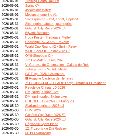
2026-06-01
Training Camp Day 1st
2026-06-01
Sprint KM
2026-06-01
Avsutningsstafett
2026-06-01
Motionsorientering #1
2026-05-31
Slottssprinten + DM, sprint, Uppland
2026-05-31
Slottssprintstafetten, teamsprint
2026-05-31
Gdańsk City Race 2026 E4
2026-05-31
Bijvank Blaricum
2026-05-31
Höga Kusten Tredagars Medel
2026-05-31
Challenge PACA n°5 - Pavoux
2026-05-31
World Cup Round #2 - Sprint Relay
2026-05-31
WOC Spect #3 - Kinnekulle E2
2026-05-31
OY6-Sheepstn Crk
2026-05-31
1-2 DiviMatch 31 maj 2026
2026-05-31
VI Carreira de Orientación - Caldas de Reis
2026-05-31
Tullinge SK - KM-Helg Medel
2026-05-31
GOT liga 2026.4 Arantzazu
2026-05-31
III Rogaine Castejón de Henares
2026-05-31
7ª PRUEBA LACV + LAOP Larga Distancia El Palancar
2026-05-31
Revole de Chirats LD 2026
2026-05-31
DM, sprint, Skåne Live
2026-05-31
DM, sprintstafett Skåne Live
2026-05-31
CDL BFC LD 20260531 Pasques
2026-05-30
Sjællandssprinten 2026 e3
2026-05-30
BUM 2026
2026-05-30
Gdańsk City Race 2026 E2
2026-05-30
Gdańsk City Race 2026 E3
2026-05-30
Régionale Sprint Bisca
2026-05-30
12. Trzebnickie Dni Rodziny
2026-05-30
MTBO Närtävling