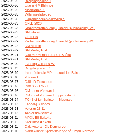
2026-08-26
Bergslagsserien 4
2026-08-26
Userie 6 V Blekinge
2026-08-26
Albaniløbet 26
2026-08-25
Willemoesløbet 26
2026-08-25
Höglandsserien deltävling 4
2026-08-23
CFLD 2026
2026-08-23
Kilsbergsträffen, dag 2, medel (publiktävling SM)
2026-08-23
SM, stafett
2026-08-22
CF relais
2026-08-22
Kilsbergsträffen, dag 1, medel (publiktävling SM)
2026-08-22
DM Mellem
2026-08-22
SM Medel, final
2026-08-21
D88 MD Monthureux sur Saône
2026-08-21
SM Medel, kval
2026-08-20
Faaborg 3-dages E2
2026-08-19
Bergslagsserien 3
2026-08-19
Inter-régionale MD - Luxeuil-les-Bains
2026-08-18
Veteran-OL
2026-08-17
D88 LD Tignécourt
2026-08-16
D88 Sprint Vittel
2026-08-16
DM sprint Värmland
2026-08-16
DM sprint Värmland - öppen stafett
2026-08-14
TOnS of fun Sprinten + Masstart
2026-08-13
Faaborg 3-dages E1
2026-08-13
Veteran 26-11
2026-08-13
Antvorskovløbet 26
2026-08-11
MPOL E8 Bulltofta
2026-08-11
Sörklubbs #7 Alfta
2026-08-11
Dala veteran-OL Domnarvet
2026-08-10
North Atlantic Sprintchallenge på Smyril Norröna