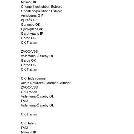
Malmö OK
Orienteringsklubben Esbjerg
Orienteringsklubben Esbjerg
Annebergs GIF
Bjursås OK
Gunnebo OK
Hjobygdens ok
Garphyttans IF
Garda OK
OK Tranan
ZVOC-VSS
Vallentuna-Össeby OL
Garda OK
Garda OK
OK Tranan
OK Hedströmmen
Xesta Natureza / Marmar Outdoor
ZVOC-VSS
OK Tranan
Vallentuna-Össeby OL
FADU
Vallentuna-Össeby OL
OK Tranan
OK Hällen
FADU
Malmö OK