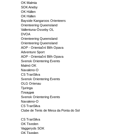
OK Malmia
SOK Aneby
OK Hällen
OK Hällen
Bayside Kangaroos Orienteers
Orienteering Queensland
Vallentuna-Össeby OL
DVOA
Orienteering Queensland
Orienteering Queensland
AOP - Orientační Běh Opava
Adventure Sport
AOP - Orientační Běh Opava
Svensk Orientering Events
Malmö OK
Navaleno-O
CS TranSilva
Svensk Orientering Events
OLG Ortenau
Tjuringa
Пловдив
Svensk Orientering Events
Navaleno-O
CS TranSilva
Clube de Tenis de Mesa da Ponta do Sol
CS TranSilva
OK Tiveden
Vaggeryds SOK
OK Tiveden