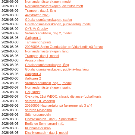
2026-08-09
Norrlandsmästerskapen, medel
2026-08-09
Norrlandsmästerskapen, distriktsstafett
2026-08-09
Trampen, dag 2, lång
2026-08-09
Arosträffen 2026
2026-08-09
Götalandsmästerskapen, stafett
2026-08-09
Götalandsmästerskapen, publiktävling, medel
2026-08-09
OY8 Mt Crosby
2026-08-09
Vildmarksdubbeln, dag 2, medel
2026-08-08
Лабіринт 1
2026-08-08
Tamanend Sprints
2026-08-08
20260808 Sprint Gundadalur og Vidarlundin på færøe
2026-08-08
Norrlandsmästerskapen, lång
2026-08-08
Trampen, dag 1, medel
2026-08-08
Arossprinten
2026-08-08
Götalandsmästerskapen, lång
2026-08-08
Götalandsmästerskapen, publiktävling, lång
2026-08-08
Лабіринт 3
2026-08-08
Лабіринт 2
2026-08-08
Vildmarksdubbeln, dag 1, medel
2026-08-07
Norrlandsmästerskapen, sprint
2026-08-07
GM, sprint
2026-08-07
O-skytte, 21st WBOC, classic distance (Lokal kopia
2026-08-06
Veteran-OL Vederyd
2026-08-06
20260806 Havnardalur på færøerne løb 3 af 4
2026-08-06
Veteran Malingsbo
2026-08-06
Stjärnorpsmedeln
2026-08-06
Distriktsmatch - dag 2, Sprintstafett
2026-08-05
Borlänge Sommarsprint #1
2026-08-05
Klubbmästerskap
2026-08-05
Distriktsmatch - dag 1, medel