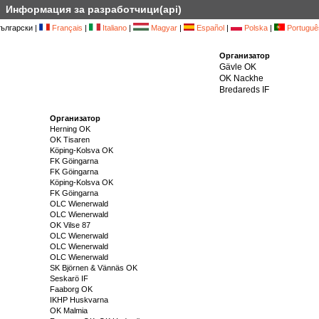
Информация за разработчици(api)
ългарски |
Français
|
Italiano
|
Magyar
|
Español
|
Polska
|
Portuguê
Организатор
Gävle OK
OK Nackhe
Bredareds IF
Организатор
Herning OK
OK Tisaren
Köping-Kolsva OK
FK Göingarna
FK Göingarna
Köping-Kolsva OK
FK Göingarna
OLC Wienerwald
OLC Wienerwald
OK Vilse 87
OLC Wienerwald
OLC Wienerwald
OLC Wienerwald
SK Björnen & Vännäs OK
Seskarö IF
Faaborg OK
IKHP Huskvarna
OK Malmia