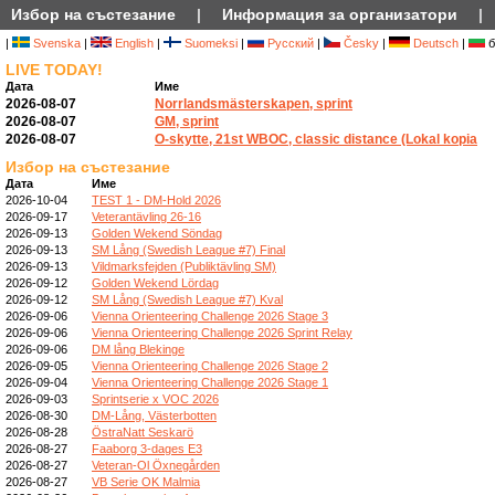
Избор на състезание
|
Информация за организатори
|
|
Svenska
|
English
|
Suomeksi
|
Русский
|
Česky
|
Deutsch
|
б
LIVE TODAY!
Дата
Име
2026-08-07
Norrlandsmästerskapen, sprint
2026-08-07
GM, sprint
2026-08-07
O-skytte, 21st WBOC, classic distance (Lokal kopia
Избор на състезание
Дата
Име
2026-10-04
TEST 1 - DM-Hold 2026
2026-09-17
Veterantävling 26-16
2026-09-13
Golden Wekend Söndag
2026-09-13
SM Lång (Swedish League #7) Final
2026-09-13
Vildmarksfejden (Publiktävling SM)
2026-09-12
Golden Wekend Lördag
2026-09-12
SM Lång (Swedish League #7) Kval
2026-09-06
Vienna Orienteering Challenge 2026 Stage 3
2026-09-06
Vienna Orienteering Challenge 2026 Sprint Relay
2026-09-06
DM lång Blekinge
2026-09-05
Vienna Orienteering Challenge 2026 Stage 2
2026-09-04
Vienna Orienteering Challenge 2026 Stage 1
2026-09-03
Sprintserie x VOC 2026
2026-08-30
DM-Lång, Västerbotten
2026-08-28
ÖstraNatt Seskarö
2026-08-27
Faaborg 3-dages E3
2026-08-27
Veteran-Ol Öxnegården
2026-08-27
VB Serie OK Malmia