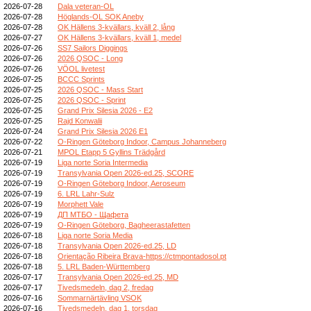
2026-07-28
Dala veteran-OL
2026-07-28
Höglands-OL SOK Aneby
2026-07-28
OK Hällens 3-kvällars, kväll 2, lång
2026-07-27
OK Hällens 3-kvällars, kväll 1, medel
2026-07-26
SS7 Sailors Diggings
2026-07-26
2026 QSOC - Long
2026-07-26
VÖOL livetest
2026-07-25
BCCC Sprints
2026-07-25
2026 QSOC - Mass Start
2026-07-25
2026 QSOC - Sprint
2026-07-25
Grand Prix Silesia 2026 - E2
2026-07-25
Rajd Konwalii
2026-07-24
Grand Prix Silesia 2026 E1
2026-07-22
O-Ringen Göteborg Indoor, Campus Johanneberg
2026-07-21
MPOL Etapp 5 Gyllins Trädgård
2026-07-19
Liga norte Soria Intermedia
2026-07-19
Transylvania Open 2026-ed.25, SCORE
2026-07-19
O-Ringen Göteborg Indoor, Aeroseum
2026-07-19
6. LRL Lahr-Sulz
2026-07-19
Morphett Vale
2026-07-19
ДП МТБО - Щафета
2026-07-19
O-Ringen Göteborg, Bagheerastafetten
2026-07-18
Liga norte Soria Media
2026-07-18
Transylvania Open 2026-ed.25, LD
2026-07-18
Orientação Ribeira Brava-https://ctmpontadosol.pt
2026-07-18
5. LRL Baden-Württemberg
2026-07-17
Transylvania Open 2026-ed.25, MD
2026-07-17
Tivedsmedeln, dag 2, fredag
2026-07-16
Sommarnärtävling VSOK
2026-07-16
Tivedsmedeln, dag 1, torsdag