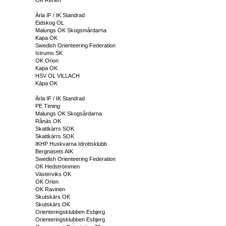
Ärla IF / IK Standrad
Eidskog OL
Malungs OK Skogsmårdarna
Kapa OK
Swedish Orienteering Federation
Istrums SK
OK Orion
Kapa OK
HSV OL VILLACH
Kāpa OK
Ärla IF / IK Standrad
PE Timing
Malungs OK Skogsårdarna
Rånäs OK
Skattkärrs SOK
Skattkärrs SOK
IKHP Huskvarna Idrottsklubb
Bergnäsets AIK
Swedish Orienteering Federation
OK Hedströmmen
Västerviks OK
OK Orion
OK Ravinen
Skutskärs OK
Skutskärs OK
Orienteringsklubben Esbjerg
Orienteringsklubben Esbjerg