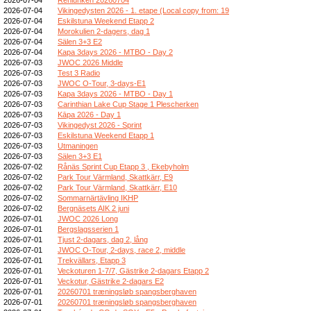
2026-07-04
Vikingedysten 2026 - 1. etape (Local copy from: 19
2026-07-04
Eskilstuna Weekend Etapp 2
2026-07-04
Morokulien 2-dagers, dag 1
2026-07-04
Sälen 3+3 E2
2026-07-04
Kapa 3days 2026 - MTBO - Day 2
2026-07-03
JWOC 2026 Middle
2026-07-03
Test 3 Radio
2026-07-03
JWOC O-Tour, 3-days-E1
2026-07-03
Kapa 3days 2026 - MTBO - Day 1
2026-07-03
Carinthian Lake Cup Stage 1 Plescherken
2026-07-03
Kāpa 2026 - Day 1
2026-07-03
Vikingedyst 2026 - Sprint
2026-07-03
Eskilstuna Weekend Etapp 1
2026-07-03
Utmaningen
2026-07-03
Sälen 3+3 E1
2026-07-02
Rånäs Sprint Cup Etapp 3 , Ekebyholm
2026-07-02
Park Tour Värmland, Skattkärr, E9
2026-07-02
Park Tour Värmland, Skattkärr, E10
2026-07-02
Sommarnärtävling IKHP
2026-07-02
Bergnäsets AIK 2 juni
2026-07-01
JWOC 2026 Long
2026-07-01
Bergslagsserien 1
2026-07-01
Tjust 2-dagars, dag 2, lång
2026-07-01
JWOC O-Tour, 2-days, race 2, middle
2026-07-01
Trekvällars, Etapp 3
2026-07-01
Veckoturen 1-7/7, Gästrike 2-dagars Etapp 2
2026-07-01
Veckotur, Gästrike 2-dagars E2
2026-07-01
20260701 træningsløb spangsberghaven
2026-07-01
20260701 træningsløb spangsberghaven