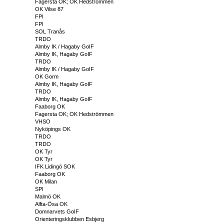
Fagersta OK; OK Hedströmmen
OK Vilse 87
FPI
FPI
SOL Tranås
TRDO
Almby IK / Hagaby GoIF
Almby IK, Hagaby GoIF
TRDO
Almby IK / Hagaby GoIF
OK Gorm
Almby IK, Hagaby GoIF
TRDO
Almby IK, Hagaby GoIF
Faaborg OK
Fagersta OK; OK Hedströmmen
VHSO
Nyköpings OK
TRDO
TRDO
OK Tyr
OK Tyr
IFK Lidingö SOK
Faaborg OK
OK Milan
SPI
Malmö OK
Alfta-Ösa OK
Domnarvets GoIF
Orienteringsklubben Esbjerg