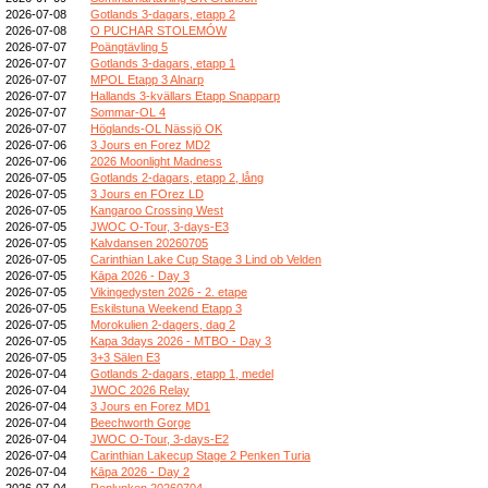
2026-07-08
Gotlands 3-dagars, etapp 2
2026-07-08
O PUCHAR STOLEMÓW
2026-07-07
Poängtävling 5
2026-07-07
Gotlands 3-dagars, etapp 1
2026-07-07
MPOL Etapp 3 Alnarp
2026-07-07
Hallands 3-kvällars Etapp Snapparp
2026-07-07
Sommar-OL 4
2026-07-07
Höglands-OL Nässjö OK
2026-07-06
3 Jours en Forez MD2
2026-07-06
2026 Moonlight Madness
2026-07-05
Gotlands 2-dagars, etapp 2, lång
2026-07-05
3 Jours en FOrez LD
2026-07-05
Kangaroo Crossing West
2026-07-05
JWOC O-Tour, 3-days-E3
2026-07-05
Kalvdansen 20260705
2026-07-05
Carinthian Lake Cup Stage 3 Lind ob Velden
2026-07-05
Kāpa 2026 - Day 3
2026-07-05
Vikingedysten 2026 - 2. etape
2026-07-05
Eskilstuna Weekend Etapp 3
2026-07-05
Morokulien 2-dagers, dag 2
2026-07-05
Kapa 3days 2026 - MTBO - Day 3
2026-07-05
3+3 Sälen E3
2026-07-04
Gotlands 2-dagars, etapp 1, medel
2026-07-04
JWOC 2026 Relay
2026-07-04
3 Jours en Forez MD1
2026-07-04
Beechworth Gorge
2026-07-04
JWOC O-Tour, 3-days-E2
2026-07-04
Carinthian Lakecup Stage 2 Penken Turia
2026-07-04
Kāpa 2026 - Day 2
2026-07-04
Renlunken 20260704