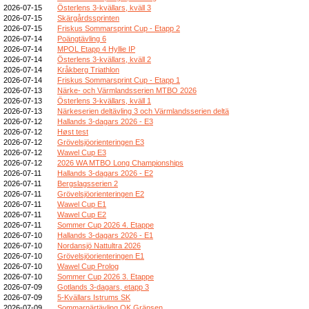
2026-07-15
Österlens 3-kvällars, kväll 3
2026-07-15
Skärgårdssprinten
2026-07-15
Friskus Sommarsprint Cup - Etapp 2
2026-07-14
Poängtävling 6
2026-07-14
MPOL Etapp 4 Hyllie IP
2026-07-14
Österlens 3-kvällars, kväll 2
2026-07-14
Kråkberg Triathlon
2026-07-14
Friskus Sommarsprint Cup - Etapp 1
2026-07-13
Närke- och Värmlandsserien MTBO 2026
2026-07-13
Österlens 3-kvällars, kväll 1
2026-07-13
Närkeserien deltävling 3 och Värmlandsserien deltä
2026-07-12
Hallands 3-dagars 2026 - E3
2026-07-12
Høst test
2026-07-12
Grövelsjöorienteringen E3
2026-07-12
Wawel Cup E3
2026-07-12
2026 WA MTBO Long Championships
2026-07-11
Hallands 3-dagars 2026 - E2
2026-07-11
Bergslagsserien 2
2026-07-11
Grövelsjöorienteringen E2
2026-07-11
Wawel Cup E1
2026-07-11
Wawel Cup E2
2026-07-11
Sommer Cup 2026 4. Etappe
2026-07-10
Hallands 3-dagars 2026 - E1
2026-07-10
Nordansjö Nattultra 2026
2026-07-10
Grövelsjöorienteringen E1
2026-07-10
Wawel Cup Prolog
2026-07-10
Sommer Cup 2026 3. Etappe
2026-07-09
Gotlands 3-dagars, etapp 3
2026-07-09
5-Kvällars Istrums SK
2026-07-09
Sommarnärtävling OK Gränsen