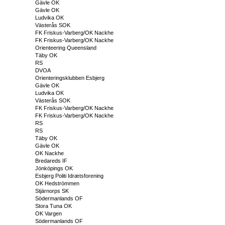
Gävle OK
Gävle OK
Ludvika OK
Västerås SOK
FK Friskus-Varberg/OK Nackhe
FK Friskus-Varberg/OK Nackhe
Orienteering Queensland
Täby OK
RS
DVOA
Orienteringsklubben Esbjerg
Gävle OK
Ludvika OK
Västerås SOK
FK Friskus-Varberg/OK Nackhe
FK Friskus-Varberg/OK Nackhe
RS
RS
Täby OK
Gävle OK
OK Nackhe
Bredareds IF
Jönköpings OK
Esbjerg Politi Idrætsforening
OK Hedströmmen
Stjärnorps SK
Södermanlands OF
Stora Tuna OK
OK Vargen
Södermanlands OF