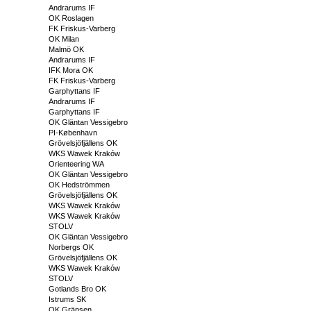
Andrarums IF
OK Roslagen
FK Friskus-Varberg
OK Milan
Malmö OK
Andrarums IF
IFK Mora OK
FK Friskus-Varberg
Garphyttans IF
Andrarums IF
Garphyttans IF
OK Gläntan Vessigebro
PI-København
Grövelsjöfjällens OK
WKS Wawek Kraków
Orienteering WA
OK Gläntan Vessigebro
OK Hedströmmen
Grövelsjöfjällens OK
WKS Wawek Kraków
WKS Wawek Kraków
STOLV
OK Gläntan Vessigebro
Norbergs OK
Grövelsjöfjällens OK
WKS Wawek Kraków
STOLV
Gotlands Bro OK
Istrums SK
OK Gränsen