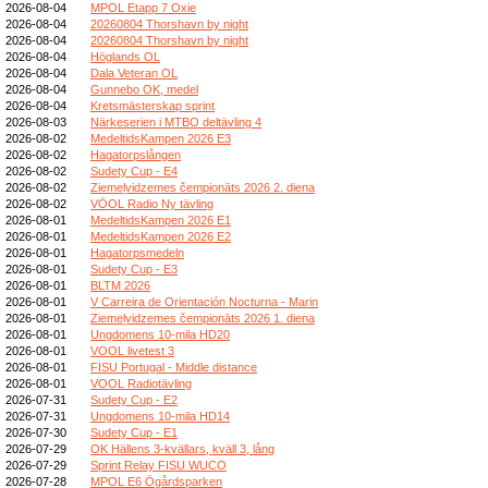
2026-08-04
MPOL Etapp 7 Oxie
2026-08-04
20260804 Thorshavn by night
2026-08-04
20260804 Thorshavn by night
2026-08-04
Höglands OL
2026-08-04
Dala Veteran OL
2026-08-04
Gunnebo OK, medel
2026-08-04
Kretsmästerskap sprint
2026-08-03
Närkeserien i MTBO deltävling 4
2026-08-02
MedeltidsKampen 2026 E3
2026-08-02
Hagatorpslången
2026-08-02
Sudety Cup - E4
2026-08-02
Ziemeļvidzemes čempionāts 2026 2. diena
2026-08-02
VÖOL Radio Ny tävling
2026-08-01
MedeltidsKampen 2026 E1
2026-08-01
MedeltidsKampen 2026 E2
2026-08-01
Hagatorpsmedeln
2026-08-01
Sudety Cup - E3
2026-08-01
BLTM 2026
2026-08-01
V Carreira de Orientación Nocturna - Marin
2026-08-01
Ziemeļvidzemes čempionāts 2026 1. diena
2026-08-01
Ungdomens 10-mila HD20
2026-08-01
VOOL livetest 3
2026-08-01
FISU Portugal - Middle distance
2026-08-01
VOOL Radiotävling
2026-07-31
Sudety Cup - E2
2026-07-31
Ungdomens 10-mila HD14
2026-07-30
Sudety Cup - E1
2026-07-29
OK Hällens 3-kvällars, kväll 3, lång
2026-07-29
Sprint Relay FISU WUCO
2026-07-28
MPOL E6 Ögårdsparken