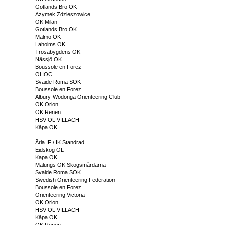
Gotlands Bro OK
Azymek Zdzieszowice
OK Milan
Gotlands Bro OK
Malmö OK
Laholms OK
Trosabygdens OK
Nässjö OK
Boussole en Forez
OHOC
Svaide Roma SOK
Boussole en Forez
Albury-Wodonga Orienteering Club
OK Orion
OK Renen
HSV OL VILLACH
Kāpa OK
Ärla IF / IK Standrad
Eidskog OL
Kapa OK
Malungs OK Skogsmårdarna
Svaide Roma SOK
Swedish Orienteering Federation
Boussole en Forez
Orienteering Victoria
OK Orion
HSV OL VILLACH
Kāpa OK
OK Renen