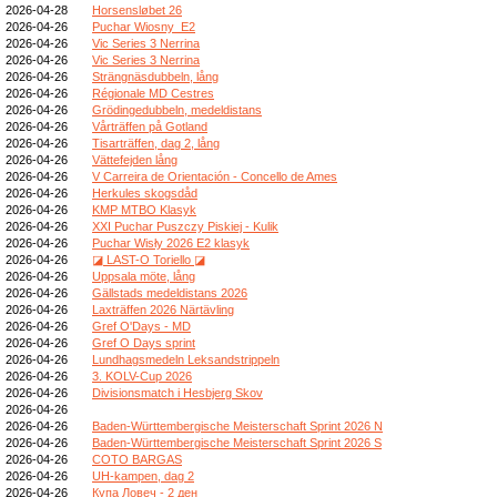
2026-04-28
Horsensløbet 26
2026-04-26
Puchar Wiosny_E2
2026-04-26
Vic Series 3 Nerrina
2026-04-26
Vic Series 3 Nerrina
2026-04-26
Strängnäsdubbeln, lång
2026-04-26
Régionale MD Cestres
2026-04-26
Grödingedubbeln, medeldistans
2026-04-26
Vårträffen på Gotland
2026-04-26
Tisarträffen, dag 2, lång
2026-04-26
Vättefejden lång
2026-04-26
V Carreira de Orientación - Concello de Ames
2026-04-26
Herkules skogsdåd
2026-04-26
KMP MTBO Klasyk
2026-04-26
XXI Puchar Puszczy Piskiej - Kulik
2026-04-26
Puchar Wisły 2026 E2 klasyk
2026-04-26
◪ LAST-O Toriello ◪
2026-04-26
Uppsala möte, lång
2026-04-26
Gällstads medeldistans 2026
2026-04-26
Laxträffen 2026 Närtävling
2026-04-26
Gref O'Days - MD
2026-04-26
Gref O Days sprint
2026-04-26
Lundhagsmedeln Leksandstrippeln
2026-04-26
3. KOLV-Cup 2026
2026-04-26
Divisionsmatch i Hesbjerg Skov
2026-04-26
2026-04-26
Baden-Württembergische Meisterschaft Sprint 2026 N
2026-04-26
Baden-Württembergische Meisterschaft Sprint 2026 S
2026-04-26
COTO BARGAS
2026-04-26
UH-kampen, dag 2
2026-04-26
Купа Ловеч - 2 ден