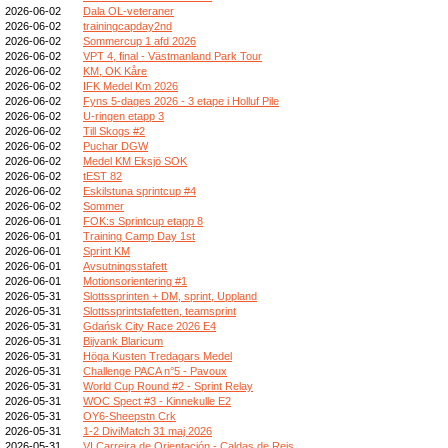
2026-06-02
Dala OL-veteraner
2026-06-02
trainingcapday2nd
2026-06-02
Sommercup 1 afd 2026
2026-06-02
VPT 4, final - Västmanland Park Tour
2026-06-02
KM, OK Kåre
2026-06-02
IFK Medel Km 2026
2026-06-02
Fyns 5-dages 2026 - 3 etape i Holluf Pile
2026-06-02
U-ringen etapp 3
2026-06-02
Till Skogs #2
2026-06-02
Puchar DGW
2026-06-02
Medel KM Eksjö SOK
2026-06-02
tEST 82
2026-06-02
Eskilstuna sprintcup #4
2026-06-02
Sommer
2026-06-01
FOK:s Sprintcup etapp 8
2026-06-01
Training Camp Day 1st
2026-06-01
Sprint KM
2026-06-01
Avsutningsstafett
2026-06-01
Motionsorientering #1
2026-05-31
Slottssprinten + DM, sprint, Uppland
2026-05-31
Slottssprintstafetten, teamsprint
2026-05-31
Gdańsk City Race 2026 E4
2026-05-31
Bijvank Blaricum
2026-05-31
Höga Kusten Tredagars Medel
2026-05-31
Challenge PACA n°5 - Pavoux
2026-05-31
World Cup Round #2 - Sprint Relay
2026-05-31
WOC Spect #3 - Kinnekulle E2
2026-05-31
OY6-Sheepstn Crk
2026-05-31
1-2 DiviMatch 31 maj 2026
2026-05-31
VI Carreira de Orientación - Caldas de Reis