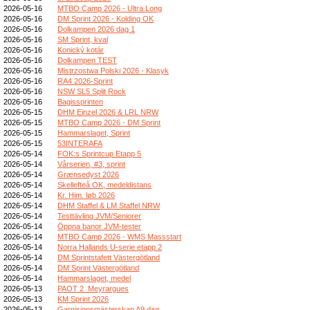
2026-05-16
MTBO Camp 2026 - Ultra Long
2026-05-16
DM Sprint 2026 - Kolding OK
2026-05-16
Dolkampen 2026 dag 1
2026-05-16
SM Sprint, kval
2026-05-16
Konický kotár
2026-05-16
Dolkampen TEST
2026-05-16
Mistrzostwa Polski 2026 - Klasyk
2026-05-16
RA4 2026-Sprint
2026-05-16
NSW SL5 Split Rock
2026-05-16
Bagissprinten
2026-05-15
DHM Einzel 2026 & LRL NRW
2026-05-15
MTBO Camp 2026 - DM Sprint
2026-05-15
Hammarslaget, Sprint
2026-05-15
53INTERAFA
2026-05-14
FOK:s Sprintcup Etapp 5
2026-05-14
Vårserien, #3, sprint
2026-05-14
Grænsedyst 2026
2026-05-14
Skellefteå OK, medeldistans
2026-05-14
Kr. Him. løb 2026
2026-05-14
DHM Staffel & LM Staffel NRW
2026-05-14
Testtävling JVM/Seniorer
2026-05-14
Öppna banor JVM-tester
2026-05-14
MTBO Camp 2026 - WMS Massstart
2026-05-14
Norra Hallands U-serie etapp 2
2026-05-14
DM Sprintstafett Västergötland
2026-05-14
DM Sprint Västergötland
2026-05-14
Hammarslaget, medel
2026-05-13
PAOT 2_Meyrargues
2026-05-13
KM Sprint 2026
2026-05-13
Garnisionsmästerskap A9 dag