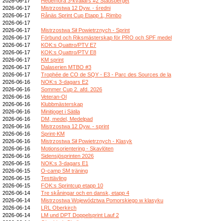
2026-06-17
Hedemora 3-kvällars #2 Stadsberget
2026-06-17
Mistrzostwa 12 Dyw. - średni
2026-06-17
Rånäs Sprint Cup Etapp 1, Rimbo
2026-06-17
2026-06-17
Mistrzostwa Sił Powietrznych - Sprint
2026-06-17
Förbund och Riksmästerskap för PRO och SPF medel
2026-06-17
KOK:s Quattro/PTV E7
2026-06-17
KOK:s Quattro/PTV E8
2026-06-17
KM sprint
2026-06-17
Dalaserien MTBO #3
2026-06-17
Trophée de CO de SQY - E3 - Parc des Sources de la
2026-06-16
NOK:s 3-dagars E2
2026-06-16
Sommer Cup 2. afd. 2026
2026-06-16
Veteran-Ol
2026-06-16
Klubbmästerskap
2026-06-16
Minitjoget i Sätila
2026-06-16
DM, medel, Medelpad
2026-06-16
Mistrzostwa 12 Dyw. - sprint
2026-06-16
Sprint-KM
2026-06-16
Mistrzostwa Sił Powietrznych - Klasyk
2026-06-16
Motionsorientering - Skavlöten
2026-06-16
Sidensjösprinten 2026
2026-06-15
NOK:s 3-dagars E1
2026-06-15
O-camp SM träning
2026-06-15
Testtävling
2026-06-15
FOK:s Sprintcup etapp 10
2026-06-14
Tre skåningar och en dansk, etapp 4
2026-06-14
Mistrzostwa Województwa Pomorskiego w klasyku
2026-06-14
LRL Oberkirch
2026-06-14
LM und DPT Doppelsprint Lauf 2