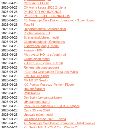
2026-04-26
Otxandio-2.EHOK
2026-04-26
OK Arona kauss 2026 2. diena
2026-04-26
2ª LEXTOR HORNACHOS
2026-04-26
3º SPRINT - CPO HORNACHOS
2026-04-26
45. Memorijal Čika Duško Jovanović - 3.day Bogov
2026-04-26
Test 78
2026-04-26
Departementale Borderes final
2026-04-25
Puchar Wiosny_E1
2026-04-25
Strängnäsdubbeln, medel
2026-04-25
Grödingedubbeln, långdistans
2026-04-25
Tisarträffen, dag 1, medel
2026-04-25
Finnsjön-100
2026-04-25
Mistrovství HO na střední trati
2026-04-25
Gränsfejden medel
2026-04-25
2. Linzcup + Lipno-cup 2026
2026-04-25
Renens säsongsuppstart
2026-04-25
I Carreira Orientaçom Festa dos Maios
2026-04-25
KMP MTBO Sprint
2026-04-25
MP MTBO Średni
2026-04-25
XXI Puchar Puszczy Piskiej - Flosek
2026-04-25
Hökensåsracet
2026-04-25
RSK-träffen
2026-04-25
Dm Sprint Leksandstrippeln
2026-04-25
UH-kampen, dag 1
2026-04-25
Park Tour Romania & F.T.M.B. & Zaganii
2026-04-25
Ojura 25 avril 2026
2026-04-25
Uppsala möte, medel
2026-04-25
OK Arona kauss 2026 1. diena
2026-04-25
45. Memorijal Čika Duško Jovanović - Miljakovačka
2026-04-25
Ktn Sprint MS, 2. KOLV Cup, Charity OL