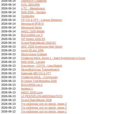
2026-06-14
Oberkirch Challenge
2026-06-14
GOL SEGURA
2026-06-14
4.TC - Mitteldistanz
2026-06-14
NAS 2026 - Søndag
2026-06-14
Testtävling
2026-06-14
CF CO à VTT - Longue Distance
2026-06-14
Almonacid MTB-O
2026-06-14
Almonacid Sprint
2026-06-14
AAOC 2026 Middle
2026-06-14
BULGARIA cup 3
2026-06-14
GP Hades 2026 E5
2026-06-14
Grand Raid Altitude 2026 E2
2026-06-13
AOC 2026 Onehunga High Sprint
2026-06-13
sprint 50 ans OPA
2026-06-13
Mistrzostwa Gołdapii
2026-06-13
Challenge ASUL Sprint 1 - Saint Symphorien d Ozon
2026-06-13
NAS 2026 - Lørdag
2026-06-13
Garciotum - COTO - Liga Madrid
2026-06-13
Skogsflickornas Triangelmatch
2026-06-13
Nationale MD CO à VTT
2026-06-13
Challenge ASUL - Communay
2026-06-13
IV Urban Trail Almedina 2026
2026-06-13
BULGARIA cup 2
2026-06-13
fasttest-1
2026-06-13
AAOC 2026 Long
2026-06-13
LX PENTATLON AERONAUTICO
2026-06-13
Grand Raid Altitude 2026
2026-06-13
Tre skåningar och en dansk, etapp 2
2026-06-13
Tre skåningar och en dansk, etapp 3
2026-06-12
Tre skåningar och en dansk, etapp 1