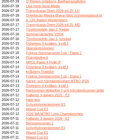
2026-07-19
O-Ringen Göteborg, Bagheerastafetten
2026-07-18
Liga norte Soria Media
2026-07-18
Transylvania Open 2026-ed.25, LD
2026-07-18
Orientação Ribeira Brava-https://ctmpontadosol.pt
2026-07-18
5. LRL Baden-Württemberg
2026-07-17
Transylvania Open 2026-ed.25, MD
2026-07-17
Tivedsmedeln, dag 2, fredag
2026-07-16
Sommarnärtävling VSOK
2026-07-16
Tivedsmedeln, dag 1, torsdag
2026-07-15
Österlens 3-kvällars, kväll 3
2026-07-15
Skärgårdssprinten
2026-07-15
Friskus Sommarsprint Cup - Etapp 2
2026-07-14
Poängtävling 6
2026-07-14
MPOL Etapp 4 Hyllie IP
2026-07-14
Österlens 3-kvällars, kväll 2
2026-07-14
Kråkberg Triathlon
2026-07-14
Friskus Sommarsprint Cup - Etapp 1
2026-07-13
Närke- och Värmlandsserien MTBO 2026
2026-07-13
Österlens 3-kvällars, kväll 1
2026-07-13
Närkeserien deltävling 3 och Värmlandsserien deltä
2026-07-12
Hallands 3-dagars 2026 - E3
2026-07-12
Høst test
2026-07-12
Grövelsjöorienteringen E3
2026-07-12
Wawel Cup E3
2026-07-12
2026 WA MTBO Long Championships
2026-07-11
Hallands 3-dagars 2026 - E2
2026-07-11
Bergslagsserien 2
2026-07-11
Grövelsjöorienteringen E2
2026-07-11
Wawel Cup E1
2026-07-11
Wawel Cup E2