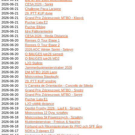
2026-06-21
CESA 2026 - Sprint
2026-06-21
Challenge Paca Laragne
2026-06-21
29. PTT KUP duge
2026-06-21
Grand Prix Zdzieszowic MTBO - Klasyk
2026-06-21
Puchar Lata E2
2026-06-21
Puchar Elbląg
2026-06-21
Idre Fjällorientering
2026-06-21
CESA 2026 - Media Distancia
2026-06-20
Rennes O Tour Etape 1
2026-06-20
Rennes O Tour Etape 2
2026-06-20
2026 AOC Winter Sprint - Selwyn
2026-06-20
O BAUGES juin26 samedi
2026-06-20
O BAUGES juin26 MD2
2026-06-20
LJO Stafete
2026-06-20
Jammerbugtmesterskaber 2026
2026-06-20
DM MTBO 2026 Lang
2026-06-20
Mistrzostwa Stawigudy
2026-06-20
29. PTT KUP srednje
2026-06-20
V Carreira de Orientación - Concello de Silleda
2026-06-20
Grand Prix Zdzieszowic MTBO - Sredni
2026-06-20
Grand Prix Zdzieszowic MTBO - Sprint
2026-06-20
Puchar Lata E1
2026-06-19
LJO vidējā distance
2026-06-19
Oepfel-Trophy 2026 - Lauf 6 - Sirnach
2026-06-18
Mistrzostwa 12 Dyw. sztafety
2026-06-18
Mistrzostwa Sił Powietrznych - Sztafety
2026-06-18
Klubbmästerskap - Friskus & Nackhe
2026-06-18
Förbund och Riksmästerskap för PRO och SPF lång
2026-06-17
NOK:s 3-dagars E3