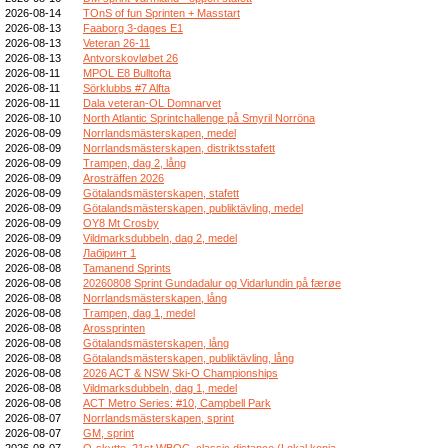
2026-08-14
TOnS of fun Sprinten + Masstart
2026-08-13
Faaborg 3-dages E1
2026-08-13
Veteran 26-11
2026-08-13
Antvorskovløbet 26
2026-08-11
MPOL E8 Bulltofta
2026-08-11
Sörklubbs #7 Alfta
2026-08-11
Dala veteran-OL Domnarvet
2026-08-10
North Atlantic Sprintchallenge på Smyril Norröna
2026-08-09
Norrlandsmästerskapen, medel
2026-08-09
Norrlandsmästerskapen, distriktsstafett
2026-08-09
Trampen, dag 2, lång
2026-08-09
Arosträffen 2026
2026-08-09
Götalandsmästerskapen, stafett
2026-08-09
Götalandsmästerskapen, publiktävling, medel
2026-08-09
OY8 Mt Crosby
2026-08-09
Vildmarksdubbeln, dag 2, medel
2026-08-08
Лабіринт 1
2026-08-08
Tamanend Sprints
2026-08-08
20260808 Sprint Gundadalur og Vidarlundin på færøe
2026-08-08
Norrlandsmästerskapen, lång
2026-08-08
Trampen, dag 1, medel
2026-08-08
Arossprinten
2026-08-08
Götalandsmästerskapen, lång
2026-08-08
Götalandsmästerskapen, publiktävling, lång
2026-08-08
2026 ACT & NSW Ski-O Championships
2026-08-08
Vildmarksdubbeln, dag 1, medel
2026-08-08
ACT Metro Series: #10, Campbell Park
2026-08-07
Norrlandsmästerskapen, sprint
2026-08-07
GM, sprint
2026-08-07
O-skytte, 21st WBOC, classic distance (Lokal kopia