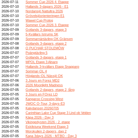
2026-07-11
Sommer Cup 2026 4. Etappe
2026-07-10
Hallands 3-dagars 2026 - E1
2026-07-10
Nordansjö Nattultra 2026
2026-07-10
Grövelsjöorienteringen E1
2026-07-10
Wawel Cup Prolog
2026-07-10
Sommer Cup 2026 3. Etappe
2026-07-09
Gotlands 3-dagars, etapp 3
2026-07-09
5-Kvällars Istrums SK
2026-07-09
Sommarnärtävling OK Gränsen
2026-07-08
Gotlands 3-dagars, etapp 2
2026-07-08
O PUCHAR STOLEMÓW
2026-07-07
Poängtävling 5
2026-07-07
Gotlands 3-dagars, etapp 1
2026-07-07
MPOL Etapp 3 Alnarp
2026-07-07
Hallands 3-kvällars Etapp Snapparp
2026-07-07
Sommar-OL 4
2026-07-07
Höglands-OL Nässjö OK
2026-07-06
3 Jours en Forez MD2
2026-07-06
2026 Moonlight Madness
2026-07-05
Gotlands 2-dagars, etapp 2, lång
2026-07-05
3 Jours en FOrez LD
2026-07-05
Kangaroo Crossing West
2026-07-05
JWOC O-Tour, 3-days-E3
2026-07-05
Kalvdansen 20260705
2026-07-05
Carinthian Lake Cup Stage 3 Lind ob Velden
2026-07-05
Kāpa 2026 - Day 3
2026-07-05
Vikingedysten 2026 - 2. etape
2026-07-05
Eskilstuna Weekend Etapp 3
2026-07-05
Morokulien 2-dagers, dag 2
2026-07-05
Kapa 3days 2026 - MTBO - Day 3