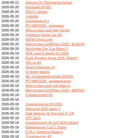
2026-05-21
Veteran-Ol i Ölmstad terrängen
2026-05-20
Närtävling MTBO
2026-05-20
PAOT L'Arbois
2026-05-20
4-klubbs
2026-05-20
Utmaningen # 2
2026-05-20
РП-МВР2026 - приложно
2026-05-20
Mistrzostwa Lisie Kąty Śerdni
2026-05-20
Göteborg Sprint Cup, #2
2026-05-20
WOW Choszczno
2026-05-20
Mistrzostwa 11DKPanc 2026 - KLASYK
2026-05-20
Stockholm City Cup Etapp 2
2026-05-19
ÅOK ungd 5-dagars E3 2026
2026-05-19
Eslöv Evening Sprint 2026. Etapp3
2026-05-19
Vårcup #3
2026-05-19
Sprint Enbacken 14
2026-05-19
U-ringen etapp1
2026-05-19
Wr. Schulmeisterschaft 2025/26
2026-05-19
РП-МВР2026 - индивидуално
2026-05-19
Mistrzostwa Lisie Kąty Klasyk
2026-05-19
Mistrzostwa 11DKPanc 2026 - MIDDLE
2026-05-19
5-klubbsmatch #3
2026-05-19
2026-05-19
Ungdomsserien #3 2026
2026-05-19
Metrocup 2026 etape 3
2026-05-19
Dala Veteran-OL Korsnäs IF OK
2026-05-19
VPT Del 2
2026-05-19
Ungdomsserie #2 och NOK-träning
2026-05-19
Københavner Cup 2. Etape
2026-05-18
FOK:s Sprintcup Etapp 6
2026-05-18
Östgötaserien #2