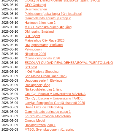
2026-05-10
OL-skytte DalregIF/Ornäs skidskytte, Sprint, SvCup
2026-05-10
CPO Ondategi
2026-05-10
Skärmenträffen
2026-05-10
Pekingduon (Lokal kopia från: localhost)
2026-05-10
Gammelstads sprintcup etapp 2
2026-05-10
Haningeträffen, dag 2
2026-05-10
MTBO, Svenska cupen, #2, lång
2026-05-10
DM, sprint, Småland
2026-05-10
BRL Sprint
2026-05-10
Matosinhos City Race 2026
2026-05-10
DM, sprintstafett, Småland
2026-05-10
Pekingduon
2026-05-10
Nipstigen 2026
2026-05-10
Ozona čempionāts 2026
2026-05-10
ESCOLAR CUIDAD REAL DEHESA BOYAL-PUERTOLLANO
2026-05-10
SCCtest
2026-05-10
II Ori Madeira Shopping
2026-05-09
San Mateo Urban Race 2026
2026-05-09
Ungdomsserie 4, Blekinge
2026-05-09
Roslagshelg, lång
2026-05-09
Närkedubbeln, dag 1, lång
2026-05-09
Cto. CyL Escolar y Universitario MAÑANA
2026-05-09
Cto. CyL Escolar y Universitario TARDE
2026-05-09
Latvijas čempionāts Garajā distancē 2026
2026-05-09
Umeå OK:s distriktstävling
2026-05-09
Gammelstads sprintcup etapp 1
2026-05-09
IV Circuito Provincial Montellano
2026-05-09
Omega Medel
2026-05-09
Haningeträffen, dag 1
2026-05-09
MTBO, Svenska cupen, #1, sprint