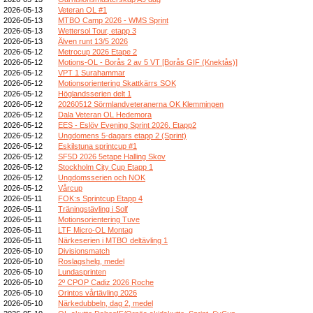
2026-05-13
Veteran OL #1
2026-05-13
MTBO Camp 2026 - WMS Sprint
2026-05-13
Wettersol Tour, etapp 3
2026-05-13
Älven runt 13/5 2026
2026-05-12
Metrocup 2026 Etape 2
2026-05-12
Motions-OL - Borås 2 av 5 VT [Borås GIF (Knektås)]
2026-05-12
VPT 1 Surahammar
2026-05-12
Motionsorientering Skattkärrs SOK
2026-05-12
Höglandsserien delt 1
2026-05-12
20260512 Sörmlandveteranerna OK Klemmingen
2026-05-12
Dala Veteran OL Hedemora
2026-05-12
EES - Eslöv Evening Sprint 2026. Etapp2
2026-05-12
Ungdomens 5-dagars etapp 2 (Sprint)
2026-05-12
Eskilstuna sprintcup #1
2026-05-12
SF5D 2026 5etape Halling Skov
2026-05-12
Stockholm City Cup Etapp 1
2026-05-12
Ungdomsserien och NOK
2026-05-12
Vårcup
2026-05-11
FOK:s Sprintcup Etapp 4
2026-05-11
Träningstävling i Solf
2026-05-11
Motionsorientering Tuve
2026-05-11
LTF Micro-OL Montag
2026-05-11
Närkeserien i MTBO deltävling 1
2026-05-10
Divisionsmatch
2026-05-10
Roslagshelg, medel
2026-05-10
Lundasprinten
2026-05-10
2º CPOP Cadiz 2026 Roche
2026-05-10
Orintos vårtävling 2026
2026-05-10
Närkedubbeln, dag 2, medel