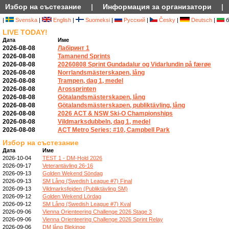
Избор на състезание
|
Информация за организатори
|
|
Svenska
|
English
|
Suomeksi
|
Русский
|
Česky
|
Deutsch
|
б
LIVE TODAY!
Дата
Име
2026-08-08
Лабіринт 1
2026-08-08
Tamanend Sprints
2026-08-08
20260808 Sprint Gundadalur og Vidarlundin på færøe
2026-08-08
Norrlandsmästerskapen, lång
2026-08-08
Trampen, dag 1, medel
2026-08-08
Arossprinten
2026-08-08
Götalandsmästerskapen, lång
2026-08-08
Götalandsmästerskapen, publiktävling, lång
2026-08-08
2026 ACT & NSW Ski-O Championships
2026-08-08
Vildmarksdubbeln, dag 1, medel
2026-08-08
ACT Metro Series: #10, Campbell Park
Избор на състезание
Дата
Име
2026-10-04
TEST 1 - DM-Hold 2026
2026-09-17
Veterantävling 26-16
2026-09-13
Golden Wekend Söndag
2026-09-13
SM Lång (Swedish League #7) Final
2026-09-13
Vildmarksfejden (Publiktävling SM)
2026-09-12
Golden Wekend Lördag
2026-09-12
SM Lång (Swedish League #7) Kval
2026-09-06
Vienna Orienteering Challenge 2026 Stage 3
2026-09-06
Vienna Orienteering Challenge 2026 Sprint Relay
2026-09-06
DM lång Blekinge