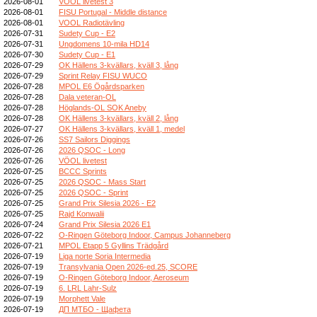
2026-08-01
VOOL livetest 3
2026-08-01
FISU Portugal - Middle distance
2026-08-01
VOOL Radiotävling
2026-07-31
Sudety Cup - E2
2026-07-31
Ungdomens 10-mila HD14
2026-07-30
Sudety Cup - E1
2026-07-29
OK Hällens 3-kvällars, kväll 3, lång
2026-07-29
Sprint Relay FISU WUCO
2026-07-28
MPOL E6 Ögårdsparken
2026-07-28
Dala veteran-OL
2026-07-28
Höglands-OL SOK Aneby
2026-07-28
OK Hällens 3-kvällars, kväll 2, lång
2026-07-27
OK Hällens 3-kvällars, kväll 1, medel
2026-07-26
SS7 Sailors Diggings
2026-07-26
2026 QSOC - Long
2026-07-26
VÖOL livetest
2026-07-25
BCCC Sprints
2026-07-25
2026 QSOC - Mass Start
2026-07-25
2026 QSOC - Sprint
2026-07-25
Grand Prix Silesia 2026 - E2
2026-07-25
Rajd Konwalii
2026-07-24
Grand Prix Silesia 2026 E1
2026-07-22
O-Ringen Göteborg Indoor, Campus Johanneberg
2026-07-21
MPOL Etapp 5 Gyllins Trädgård
2026-07-19
Liga norte Soria Intermedia
2026-07-19
Transylvania Open 2026-ed.25, SCORE
2026-07-19
O-Ringen Göteborg Indoor, Aeroseum
2026-07-19
6. LRL Lahr-Sulz
2026-07-19
Morphett Vale
2026-07-19
ДП МТБО - Щафета