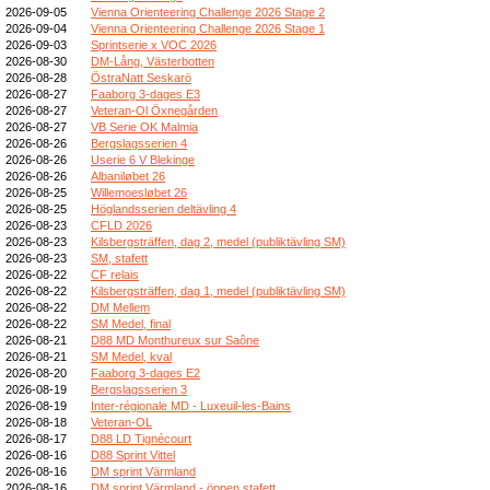
2026-09-05
Vienna Orienteering Challenge 2026 Stage 2
2026-09-04
Vienna Orienteering Challenge 2026 Stage 1
2026-09-03
Sprintserie x VOC 2026
2026-08-30
DM-Lång, Västerbotten
2026-08-28
ÖstraNatt Seskarö
2026-08-27
Faaborg 3-dages E3
2026-08-27
Veteran-Ol Öxnegården
2026-08-27
VB Serie OK Malmia
2026-08-26
Bergslagsserien 4
2026-08-26
Userie 6 V Blekinge
2026-08-26
Albaniløbet 26
2026-08-25
Willemoesløbet 26
2026-08-25
Höglandsserien deltävling 4
2026-08-23
CFLD 2026
2026-08-23
Kilsbergsträffen, dag 2, medel (publiktävling SM)
2026-08-23
SM, stafett
2026-08-22
CF relais
2026-08-22
Kilsbergsträffen, dag 1, medel (publiktävling SM)
2026-08-22
DM Mellem
2026-08-22
SM Medel, final
2026-08-21
D88 MD Monthureux sur Saône
2026-08-21
SM Medel, kval
2026-08-20
Faaborg 3-dages E2
2026-08-19
Bergslagsserien 3
2026-08-19
Inter-régionale MD - Luxeuil-les-Bains
2026-08-18
Veteran-OL
2026-08-17
D88 LD Tignécourt
2026-08-16
D88 Sprint Vittel
2026-08-16
DM sprint Värmland
2026-08-16
DM sprint Värmland - öppen stafett