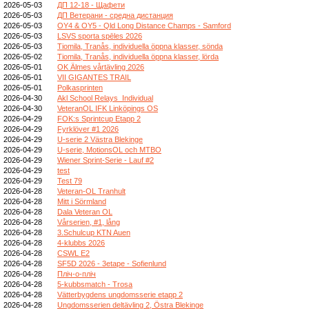
2026-05-03
ДП 12-18 - Щафети
2026-05-03
ДП Ветерани - средна дистанция
2026-05-03
OY4 & OY5 - Qld Long Distance Champs - Samford
2026-05-03
LSVS sporta spēles 2026
2026-05-03
Tiomila, Tranås, individuella öppna klasser, sönda
2026-05-02
Tiomila, Tranås, individuella öppna klasser, lörda
2026-05-01
OK Älmes vårtävling 2026
2026-05-01
VII GIGANTES TRAIL
2026-05-01
Polkasprinten
2026-04-30
Akl School Relays_Individual
2026-04-30
VeteranOL IFK Linköpings OS
2026-04-29
FOK:s Sprintcup Etapp 2
2026-04-29
Fyrklöver #1 2026
2026-04-29
U-serie 2 Västra Blekinge
2026-04-29
U-serie, MotionsOL och MTBO
2026-04-29
Wiener Sprint-Serie - Lauf #2
2026-04-29
test
2026-04-29
Test 79
2026-04-28
Veteran-OL Tranhult
2026-04-28
Mitt i Sörmland
2026-04-28
Dala Veteran OL
2026-04-28
Vårserien, #1, lång
2026-04-28
3.Schulcup KTN Auen
2026-04-28
4-klubbs 2026
2026-04-28
CSWL E2
2026-04-28
SF5D 2026 - 3etape - Sofienlund
2026-04-28
Пліч-о-пліч
2026-04-28
5-kubbsmatch - Trosa
2026-04-28
Vätterbygdens ungdomsserie etapp 2
2026-04-28
Ungdomsserien deltävling 2, Östra Blekinge