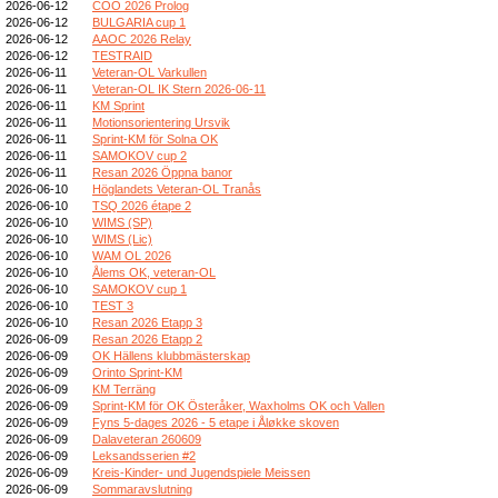
2026-06-12
COO 2026 Prolog
2026-06-12
BULGARIA cup 1
2026-06-12
AAOC 2026 Relay
2026-06-12
TESTRAID
2026-06-11
Veteran-OL Varkullen
2026-06-11
Veteran-OL IK Stern 2026-06-11
2026-06-11
KM Sprint
2026-06-11
Motionsorientering Ursvik
2026-06-11
Sprint-KM för Solna OK
2026-06-11
SAMOKOV cup 2
2026-06-11
Resan 2026 Öppna banor
2026-06-10
Höglandets Veteran-OL Tranås
2026-06-10
TSQ 2026 étape 2
2026-06-10
WIMS (SP)
2026-06-10
WIMS (Lic)
2026-06-10
WAM OL 2026
2026-06-10
Ålems OK, veteran-OL
2026-06-10
SAMOKOV cup 1
2026-06-10
TEST 3
2026-06-10
Resan 2026 Etapp 3
2026-06-09
Resan 2026 Etapp 2
2026-06-09
OK Hällens klubbmästerskap
2026-06-09
Orinto Sprint-KM
2026-06-09
KM Terräng
2026-06-09
Sprint-KM för OK Österåker, Waxholms OK och Vallen
2026-06-09
Fyns 5-dages 2026 - 5 etape i Åløkke skoven
2026-06-09
Dalaveteran 260609
2026-06-09
Leksandsserien #2
2026-06-09
Kreis-Kinder- und Jugendspiele Meissen
2026-06-09
Sommaravslutning