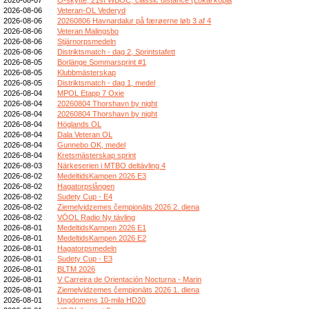
2026-08-06
Veteran-OL Vederyd
2026-08-06
20260806 Havnardalur på færøerne løb 3 af 4
2026-08-06
Veteran Malingsbo
2026-08-06
Stjärnorpsmedeln
2026-08-06
Distriktsmatch - dag 2, Sprintstafett
2026-08-05
Borlänge Sommarsprint #1
2026-08-05
Klubbmästerskap
2026-08-05
Distriktsmatch - dag 1, medel
2026-08-04
MPOL Etapp 7 Oxie
2026-08-04
20260804 Thorshavn by night
2026-08-04
20260804 Thorshavn by night
2026-08-04
Höglands OL
2026-08-04
Dala Veteran OL
2026-08-04
Gunnebo OK, medel
2026-08-04
Kretsmästerskap sprint
2026-08-03
Närkeserien i MTBO deltävling 4
2026-08-02
MedeltidsKampen 2026 E3
2026-08-02
Hagatorpslången
2026-08-02
Sudety Cup - E4
2026-08-02
Ziemeļvidzemes čempionāts 2026 2. diena
2026-08-02
VÖOL Radio Ny tävling
2026-08-01
MedeltidsKampen 2026 E1
2026-08-01
MedeltidsKampen 2026 E2
2026-08-01
Hagatorpsmedeln
2026-08-01
Sudety Cup - E3
2026-08-01
BLTM 2026
2026-08-01
V Carreira de Orientación Nocturna - Marin
2026-08-01
Ziemeļvidzemes čempionāts 2026 1. diena
2026-08-01
Ungdomens 10-mila HD20