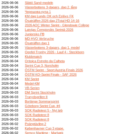
2026-06-06
Slättö Sand-medeln
2026-06-06
Västerbottens 3-dagars, dag 2, lång
2026-06-06
Черешова купа 1
2026-06-06
KM dag Lunds OK och Eslövs FK
2026-06-06
Ösaträffen 2026 dag 2Total HD 14-16
2026-06-06
2026 AOC Winter Sprint - Glendowie College
2026-06-06
Latvijas Čempionāts Sprintā 2026
2026-06-06
Juniorsko PB
2026-06-06
MD HVO Verbruche
2026-06-05
Ösaträffen dag 1
2026-06-05
Västerbottens 3-dagars, dag 1, medel
2026-06-05
Oepfel-Trophy 2026 - Lauf 4 - Steckborn
2026-06-04
Klubbmatch
2026-06-04
Oritoiça Estreito da Calheta
2026-06-04
Sprint Cup 3, Norsholm
2026-06-04
ÖSTM Sprint - Sport Austria Finals 2026
2026-06-04
ÖSTM KO-Sprint Finale - SAF 2026
2026-06-04
KM Sprint
2026-06-04
Medel-KM
2026-06-04
VB-Serien
2026-06-03
DM Sprint Stockholm
2026-06-03
Trarydsgrillen II
2026-06-03
Borlänge Sommarsprint
2026-06-03
Göteborg Sprint Cup, #4
2026-06-03
SOK Radiotest 5 - Nyt løb
2026-06-03
SOK Radiotest 8
2026-06-03
SOK Radiotest 8
2026-06-02
Poängtävling 2
2026-06-02
Københavner Cup 3 etape.
2026-06-02
Semco Maritime - Marbæk