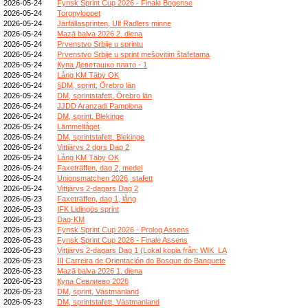
2026-05-24
Fynsk Sprint Cup 2026 - Finale Bogense
2026-05-24
Torgnyloppet
2026-05-24
Järfällasprinten, Ulf Radlers minne
2026-05-24
Mazā balva 2026 2. diena
2026-05-24
Prvenstvo Srbije u sprintu
2026-05-24
Prvenstvo Srbije u sprint mešovitim štafetama
2026-05-24
Купа Деветашко плато - 1
2026-05-24
Lång KM Täby OK
2026-05-24
§DM, sprint, Örebro län
2026-05-24
DM, sprintstafett, Örebro län
2026-05-24
JJDD Aranzadi Pamplona
2026-05-24
DM, sprint, Blekinge
2026-05-24
Lämmeltåget
2026-05-24
DM, sprintstafett, Blekinge
2026-05-24
Vittjärvs 2 dgrs Dag 2
2026-05-24
Lång KM Täby OK
2026-05-24
Faxeträffen, dag 2, medel
2026-05-24
Unionsmatchen 2026, stafett
2026-05-24
Vittjärvs 2-dagars Dag 2
2026-05-23
Faxeträffen, dag 1, lång
2026-05-23
IFK Lidingös sprint
2026-05-23
Dag-KM
2026-05-23
Fynsk Sprint Cup 2026 - Prolog Assens
2026-05-23
Fynsk Sprint Cup 2026 - Finale Assens
2026-05-23
Vittjärvs 2-dagars Dag 1 (Lokal kopia från: WIK_LA
2026-05-23
III Carreira de Orientación do Bosque do Banquete
2026-05-23
Mazā balva 2026 1. diena
2026-05-23
Купа Севлиево 2026
2026-05-23
DM, sprint, Västmanland
2026-05-23
DM, sprintstafett, Västmanland