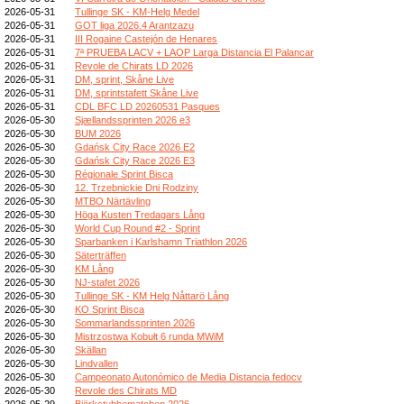
2026-05-31
Tullinge SK - KM-Helg Medel
2026-05-31
GOT liga 2026.4 Arantzazu
2026-05-31
III Rogaine Castejón de Henares
2026-05-31
7ª PRUEBA LACV + LAOP Larga Distancia El Palancar
2026-05-31
Revole de Chirats LD 2026
2026-05-31
DM, sprint, Skåne Live
2026-05-31
DM, sprintstafett Skåne Live
2026-05-31
CDL BFC LD 20260531 Pasques
2026-05-30
Sjællandssprinten 2026 e3
2026-05-30
BUM 2026
2026-05-30
Gdańsk City Race 2026 E2
2026-05-30
Gdańsk City Race 2026 E3
2026-05-30
Régionale Sprint Bisca
2026-05-30
12. Trzebnickie Dni Rodziny
2026-05-30
MTBO Närtävling
2026-05-30
Höga Kusten Tredagars Lång
2026-05-30
World Cup Round #2 - Sprint
2026-05-30
Sparbanken i Karlshamn Triathlon 2026
2026-05-30
Säterträffen
2026-05-30
KM Lång
2026-05-30
NJ-stafet 2026
2026-05-30
Tullinge SK - KM Helg Nåttarö Lång
2026-05-30
KO Sprint Bisca
2026-05-30
Sommarlandssprinten 2026
2026-05-30
Mistrzostwa Kobułt 6 runda MWiM
2026-05-30
Skällan
2026-05-30
Lindvallen
2026-05-30
Campeonato Autonómico de Media Distancia fedocv
2026-05-30
Revole des Chirats MD
2026-05-29
Björkstubbematchen 2026