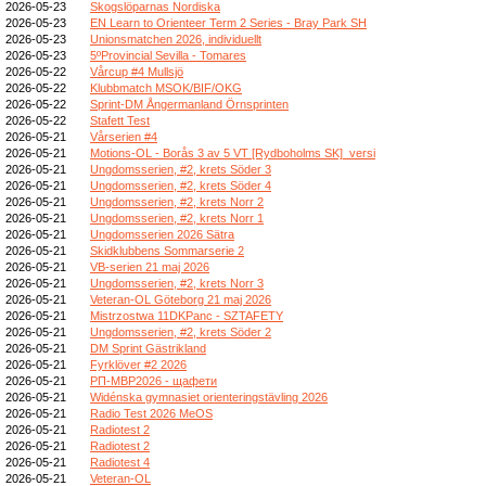
2026-05-23
Skogslöparnas Nordiska
2026-05-23
EN Learn to Orienteer Term 2 Series - Bray Park SH
2026-05-23
Unionsmatchen 2026, individuellt
2026-05-23
5ºProvincial Sevilla - Tomares
2026-05-22
Vårcup #4 Mullsjö
2026-05-22
Klubbmatch MSOK/BIF/OKG
2026-05-22
Sprint-DM Ångermanland Örnsprinten
2026-05-22
Stafett Test
2026-05-21
Vårserien #4
2026-05-21
Motions-OL - Borås 3 av 5 VT [Rydboholms SK]_versi
2026-05-21
Ungdomsserien, #2, krets Söder 3
2026-05-21
Ungdomsserien, #2, krets Söder 4
2026-05-21
Ungdomsserien, #2, krets Norr 2
2026-05-21
Ungdomsserien, #2, krets Norr 1
2026-05-21
Ungdomsserien 2026 Sätra
2026-05-21
Skidklubbens Sommarserie 2
2026-05-21
VB-serien 21 maj 2026
2026-05-21
Ungdomsserien, #2, krets Norr 3
2026-05-21
Veteran-OL Göteborg 21 maj 2026
2026-05-21
Mistrzostwa 11DKPanc - SZTAFETY
2026-05-21
Ungdomsserien, #2, krets Söder 2
2026-05-21
DM Sprint Gästrikland
2026-05-21
Fyrklöver #2 2026
2026-05-21
РП-МВР2026 - щафети
2026-05-21
Widénska gymnasiet orienteringstävling 2026
2026-05-21
Radio Test 2026 MeOS
2026-05-21
Radiotest 2
2026-05-21
Radiotest 2
2026-05-21
Radiotest 4
2026-05-21
Veteran-OL