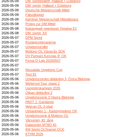
2026-05-09
DM, sprintstafett, Halland + Göteborg
2026-05-09
DM, sprint, Halland + Göteborg
2026-05-09
Deutsche Meisterschaft Mittel
2026-05-09
Fäbodloppet
2026-05-09
Kärntner Meisterschaft Mitteldistanz
2026-05-08
Prolog zur DM Mittel
2026-05-08
Командний чемпіонат України E1
2026-05-08
DM, sprint, XX
2026-05-07
DPM Sprint
2026-05-07
Roslagsveteranerna
2026-05-07
Ungdomstrollet
2026-05-07
Motions-OL Västerås SOK
2026-05-07
DV Pumoen Korsnäs IF OK
2026-05-07
Firma-O-Løb 20260507
2026-05-07
2026-05-07
Nissadals Ungdoms Cup
2026-05-07
Test 81
2026-05-06
Ungdomsserien deltävling 3, Östra Blekinge
2026-05-06
Wettersol Tour, etapp 2
2026-05-06
Ljungsbrokampen 2026
2026-05-06
Oligan deltävling 2
2026-05-06
Ungdomsserie 3 Västra Blekinge
2026-05-06
PAOT 1_Gardanne
2026-05-06
Veteran OL 3-stad
2026-05-06
Utmaningen 1 - Karlsbyhedens OK
2026-05-06
Ungdomsserie & Motions-OL
2026-05-06
Vårserien, #2, lång
2026-05-06
Dalaserien MTBO #1
2026-05-06
KM Sprint OLTeamet OCK
2026-05-06
KTHM 2026