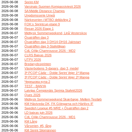
2026-06-08
Sprint-KM
2026-06-08
Varsinais-Suomen Kompassiviesti 2026
2026-06-08
SA Middle Distance Champs
2026-06-08
Ungdomsserie Umeå
2026-06-08
Närkeserien i MTBO deltävling 2
2026-06-08
FOK:s Sprintcup etapp 9
2026-06-08
Resan 2026 Etapp 1
2026-06-07
Midtjysk Sommerweekend, Linå Vesterskov
2026-06-07
Ösaträffen dag 3
2026-06-07
Ösaträffen dag 3 DH14-DH16 Jaktstart
2026-06-07
Ösaträffen dag 3-Stafettligan
2026-06-07
CdL OAlp Chamrousse 2026 - MD2
2026-06-07
CLRS Baixas 2026
2026-06-07
UTPV 2026
2026-06-07
Bredarydssprinten
2026-06-07
Västerbottens 3-dagars, dag 3, medel
2026-06-07
3ª PCOP Cádiz - Doble Sprint Vejer 1ª Manga
2026-06-07
3ª PCOP Cádiz - Doble Sprint Vejer 2ª Manga
2026-06-07
Черешова купа 2
2026-06-07
TEST - BANYA
2026-06-07
Latvijas Čempionāts Sprinta Stafetē2026
2026-06-07
Ques 2026
2026-06-06
Midtjysk Sommerweekend Skærbøge, Mellem Testløb
2026-06-06
KM Hästveda OK, FK Göingarna och Härlövs IF
2026-06-06
Swedish League #5 WRE + Ösaträffen dag 2
2026-06-06
LD baixas juin 2026
2026-06-06
CdL OAlp Chamrousse 2026 - MD1
2026-06-06
KM Lång
2026-06-06
Vårserien, #5, lång
2026-06-06
KM Sprint Stigmännen