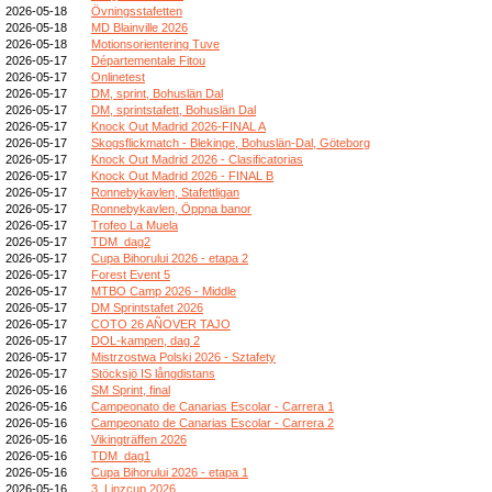
2026-05-18
Övningsstafetten
2026-05-18
MD Blainville 2026
2026-05-18
Motionsorientering Tuve
2026-05-17
Départementale Fitou
2026-05-17
Onlinetest
2026-05-17
DM, sprint, Bohuslän Dal
2026-05-17
DM, sprintstafett, Bohuslän Dal
2026-05-17
Knock Out Madrid 2026-FINAL A
2026-05-17
Skogsflickmatch - Blekinge, Bohuslän-Dal, Göteborg
2026-05-17
Knock Out Madrid 2026 - Clasificatorias
2026-05-17
Knock Out Madrid 2026 - FINAL B
2026-05-17
Ronnebykavlen, Stafettligan
2026-05-17
Ronnebykavlen, Öppna banor
2026-05-17
Trofeo La Muela
2026-05-17
TDM_dag2
2026-05-17
Cupa Bihorului 2026 - etapa 2
2026-05-17
Forest Event 5
2026-05-17
MTBO Camp 2026 - Middle
2026-05-17
DM Sprintstafet 2026
2026-05-17
COTO 26 AÑOVER TAJO
2026-05-17
DOL-kampen, dag 2
2026-05-17
Mistrzostwa Polski 2026 - Sztafety
2026-05-17
Stöcksjö IS långdistans
2026-05-16
SM Sprint, final
2026-05-16
Campeonato de Canarias Escolar - Carrera 1
2026-05-16
Campeonato de Canarias Escolar - Carrera 2
2026-05-16
Vikingträffen 2026
2026-05-16
TDM_dag1
2026-05-16
Cupa Bihorului 2026 - etapa 1
2026-05-16
3. Linzcup 2026