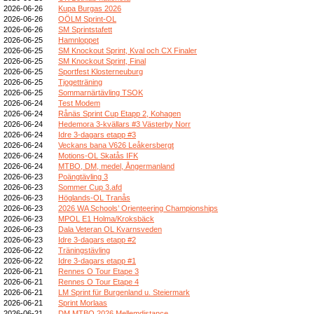
2026-06-26
Kupa Burgas 2026
2026-06-26
OÖLM Sprint-OL
2026-06-26
SM Sprintstafett
2026-06-25
Hamnloppet
2026-06-25
SM Knockout Sprint, Kval och CX Finaler
2026-06-25
SM Knockout Sprint, Final
2026-06-25
Sportfest Klosterneuburg
2026-06-25
Tjogetträning
2026-06-25
Sommarnärtävling TSOK
2026-06-24
Test Modem
2026-06-24
Rånäs Sprint Cup Etapp 2, Kohagen
2026-06-24
Hedemora 3-kvällars #3 Västerby Norr
2026-06-24
Idre 3-dagars etapp #3
2026-06-24
Veckans bana V626 Leåkersbergt
2026-06-24
Motions-OL Skatås IFK
2026-06-24
MTBO, DM, medel, Ångermanland
2026-06-23
Poängtävling 3
2026-06-23
Sommer Cup 3.afd
2026-06-23
Höglands-OL Tranås
2026-06-23
2026 WA Schools’ Orienteering Championships
2026-06-23
MPOL E1 Holma/Kroksbäck
2026-06-23
Dala Veteran OL Kvarnsveden
2026-06-23
Idre 3-dagars etapp #2
2026-06-22
Träningstävling
2026-06-22
Idre 3-dagars etapp #1
2026-06-21
Rennes O Tour Etape 3
2026-06-21
Rennes O Tour Etape 4
2026-06-21
LM Sprint für Burgenland u. Steiermark
2026-06-21
Sprint Morlaas
2026-06-21
DM MTBO 2026 Mellemdistance