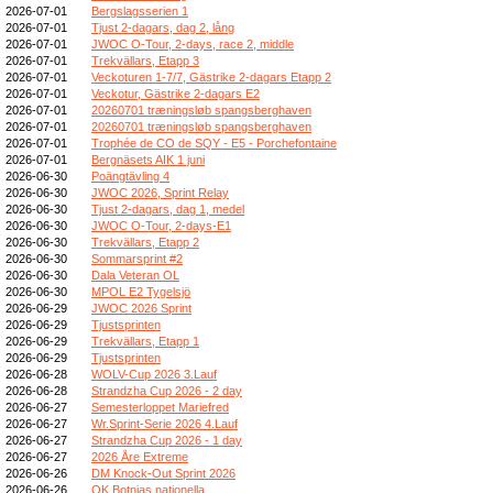
2026-07-01
Bergslagsserien 1
2026-07-01
Tjust 2-dagars, dag 2, lång
2026-07-01
JWOC O-Tour, 2-days, race 2, middle
2026-07-01
Trekvällars, Etapp 3
2026-07-01
Veckoturen 1-7/7, Gästrike 2-dagars Etapp 2
2026-07-01
Veckotur, Gästrike 2-dagars E2
2026-07-01
20260701 træningsløb spangsberghaven
2026-07-01
20260701 træningsløb spangsberghaven
2026-07-01
Trophée de CO de SQY - E5 - Porchefontaine
2026-07-01
Bergnäsets AIK 1 juni
2026-06-30
Poängtävling 4
2026-06-30
JWOC 2026, Sprint Relay
2026-06-30
Tjust 2-dagars, dag 1, medel
2026-06-30
JWOC O-Tour, 2-days-E1
2026-06-30
Trekvällars, Etapp 2
2026-06-30
Sommarsprint #2
2026-06-30
Dala Veteran OL
2026-06-30
MPOL E2 Tygelsjö
2026-06-29
JWOC 2026 Sprint
2026-06-29
Tjustsprinten
2026-06-29
Trekvällars, Etapp 1
2026-06-29
Tjustsprinten
2026-06-28
WOLV-Cup 2026 3.Lauf
2026-06-28
Strandzha Cup 2026 - 2 day
2026-06-27
Semesterloppet Mariefred
2026-06-27
Wr.Sprint-Serie 2026 4.Lauf
2026-06-27
Strandzha Cup 2026 - 1 day
2026-06-27
2026 Åre Extreme
2026-06-26
DM Knock-Out Sprint 2026
2026-06-26
OK Botnias nationella