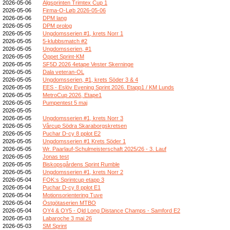
2026-05-06
Älgsprinten Trimtex Cup 1
2026-05-06
Firma-O-Løb 2026-05-06
2026-05-06
DPM lang
2026-05-05
DPM prolog
2026-05-05
Ungdomsserien #1, krets Norr 1
2026-05-05
5-klubbsmatch #2
2026-05-05
Ungdomsserien, #1
2026-05-05
Öppet Sprint-KM
2026-05-05
SF5D 2026 4etape Vester Skerninge
2026-05-05
Dala veteran-OL
2026-05-05
Ungdomsserien, #1, krets Söder 3 & 4
2026-05-05
EES - Eslöv Evening Sprint 2026. Etapp1 / KM Lunds
2026-05-05
MetroCup 2026, Etape1
2026-05-05
Pumpentest 5 maj
2026-05-05
2026-05-05
Ungdomsserien #1, krets Norr 3
2026-05-05
Vårcup Södra Skaraborgskretsen
2026-05-05
Puchar D-cy 8 pplot E2
2026-05-05
Ungdomsserien #1 Krets Söder 1
2026-05-05
Wr. Paarlauf-Schulmeisterschaft 2025/26 - 3. Lauf
2026-05-05
Jonas test
2026-05-05
Biskopsgårdens Sprint Rumble
2026-05-05
Ungdomsserien #1, krets Norr 2
2026-05-04
FOK:s Sprintcup etapp 3
2026-05-04
Puchar D-cy 8 pplot E1
2026-05-04
Motionsorientering Tuve
2026-05-04
Östgötaserien MTBO
2026-05-04
OY4 & OY5 - Qld Long Distance Champs - Samford E2
2026-05-03
Labaroche 3 mai 26
2026-05-03
SM Sprint