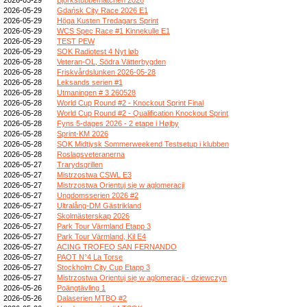
2026-05-29
Gdańsk City Race 2026 E1
2026-05-29
Höga Kusten Tredagars Sprint
2026-05-29
WCS Spec Race #1 Kinnekulle E1
2026-05-29
TEST PEW
2026-05-29
SOK Radiotest 4 Nyt løb
2026-05-28
Veteran-OL, Södra Vätterbygden
2026-05-28
Friskvårdslunken 2026-05-28
2026-05-28
Leksands serien #1
2026-05-28
Utmaningen # 3 260528
2026-05-28
World Cup Round #2 - Knockout Sprint Final
2026-05-28
World Cup Round #2 - Qualification Knockout Sprint
2026-05-28
Fyns 5-dages 2026 - 2 etape i Højby
2026-05-28
Sprint-KM 2026
2026-05-28
SOK Midtjysk Sommerweekend Testsetup i klubben
2026-05-28
Roslagsveteranerna
2026-05-27
Trarydsgrillen
2026-05-27
Mistrzostwa CSWL E3
2026-05-27
Mistrzostwa Orientuj się w aglomeracji
2026-05-27
Ungdomsserien 2026 #2
2026-05-27
Ultralång-DM Gästrikland
2026-05-27
Skolmästerskap 2026
2026-05-27
Park Tour Värmland Etapp 3
2026-05-27
Park Tour Värmland, Kil E4
2026-05-27
ACING TROFEO SAN FERNANDO
2026-05-27
PAOT N°4 La Torse
2026-05-27
Stockholm City Cup Etapp 3
2026-05-27
Mistrzostwa Orientuj się w aglomeracji - dziewczyn
2026-05-26
Poängtävling 1
2026-05-26
Dalaserien MTBO #2