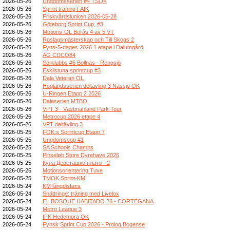
2026-05-26
Ungdomsserien #4 TSOK
2026-05-26
Sprint träning FAIK
2026-05-26
Friskvårdslunken 2026-05-28
2026-05-26
Göteborg Sprint Cup, #3
2026-05-26
Motions-OL Borås 4 av 5 VT
2026-05-26
Roslagsmästerskap och Till Skogs 2
2026-05-26
Fyns-5-dages 2026 1 etape i Dalumgård
2026-05-26
AG CDCO84
2026-05-26
Sörklubbs #6 Bollnäs - Rengsjö
2026-05-26
Eskilstuna sprintcup #3
2026-05-26
Dala Veteran OL
2026-05-26
Höglandsserien deltävling 3 Nässjö OK
2026-05-26
U-Ringen Etapp 2 2026
2026-05-26
Dalaserien MTBO
2026-05-26
VPT 3 - Västmanland Park Tour
2026-05-26
Metrocup 2026 etape 4
2026-05-26
VPT deltävling 3
2026-05-25
FOK:s Sprintcup Etapp 7
2026-05-25
Ungdomscup #1
2026-05-25
SA Schools Champs
2026-05-25
Pinseløb Store Dyrehave 2026
2026-05-25
Купа Деветашко плато - 2
2026-05-25
Motionsorientering Tuve
2026-05-25
TMOK Sprint-KM
2026-05-24
KM långdistans
2026-05-24
Snättringe: träning med Livelox
2026-05-24
EL BOSQUE HABITADO 26 - CORTEGANA
2026-05-24
Metro League 3
2026-05-24
IFK Hedemora OK
2026-05-24
Fynsk Sprint Cup 2026 - Prolog Bogense