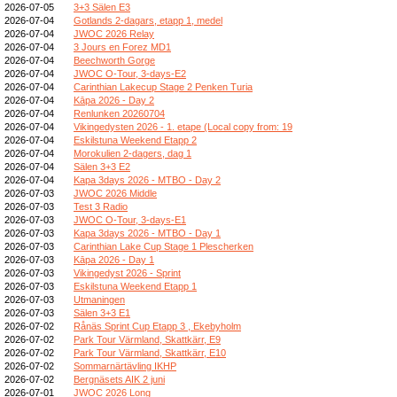
2026-07-05
3+3 Sälen E3
2026-07-04
Gotlands 2-dagars, etapp 1, medel
2026-07-04
JWOC 2026 Relay
2026-07-04
3 Jours en Forez MD1
2026-07-04
Beechworth Gorge
2026-07-04
JWOC O-Tour, 3-days-E2
2026-07-04
Carinthian Lakecup Stage 2 Penken Turia
2026-07-04
Kāpa 2026 - Day 2
2026-07-04
Renlunken 20260704
2026-07-04
Vikingedysten 2026 - 1. etape (Local copy from: 19
2026-07-04
Eskilstuna Weekend Etapp 2
2026-07-04
Morokulien 2-dagers, dag 1
2026-07-04
Sälen 3+3 E2
2026-07-04
Kapa 3days 2026 - MTBO - Day 2
2026-07-03
JWOC 2026 Middle
2026-07-03
Test 3 Radio
2026-07-03
JWOC O-Tour, 3-days-E1
2026-07-03
Kapa 3days 2026 - MTBO - Day 1
2026-07-03
Carinthian Lake Cup Stage 1 Plescherken
2026-07-03
Kāpa 2026 - Day 1
2026-07-03
Vikingedyst 2026 - Sprint
2026-07-03
Eskilstuna Weekend Etapp 1
2026-07-03
Utmaningen
2026-07-03
Sälen 3+3 E1
2026-07-02
Rånäs Sprint Cup Etapp 3 , Ekebyholm
2026-07-02
Park Tour Värmland, Skattkärr, E9
2026-07-02
Park Tour Värmland, Skattkärr, E10
2026-07-02
Sommarnärtävling IKHP
2026-07-02
Bergnäsets AIK 2 juni
2026-07-01
JWOC 2026 Long