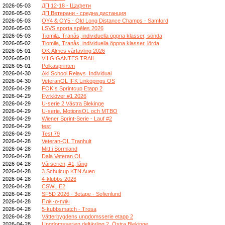
2026-05-03
ДП 12-18 - Щафети
2026-05-03
ДП Ветерани - средна дистанция
2026-05-03
OY4 & OY5 - Qld Long Distance Champs - Samford
2026-05-03
LSVS sporta spēles 2026
2026-05-03
Tiomila, Tranås, individuella öppna klasser, sönda
2026-05-02
Tiomila, Tranås, individuella öppna klasser, lörda
2026-05-01
OK Älmes vårtävling 2026
2026-05-01
VII GIGANTES TRAIL
2026-05-01
Polkasprinten
2026-04-30
Akl School Relays_Individual
2026-04-30
VeteranOL IFK Linköpings OS
2026-04-29
FOK:s Sprintcup Etapp 2
2026-04-29
Fyrklöver #1 2026
2026-04-29
U-serie 2 Västra Blekinge
2026-04-29
U-serie, MotionsOL och MTBO
2026-04-29
Wiener Sprint-Serie - Lauf #2
2026-04-29
test
2026-04-29
Test 79
2026-04-28
Veteran-OL Tranhult
2026-04-28
Mitt i Sörmland
2026-04-28
Dala Veteran OL
2026-04-28
Vårserien, #1, lång
2026-04-28
3.Schulcup KTN Auen
2026-04-28
4-klubbs 2026
2026-04-28
CSWL E2
2026-04-28
SF5D 2026 - 3etape - Sofienlund
2026-04-28
Пліч-о-пліч
2026-04-28
5-kubbsmatch - Trosa
2026-04-28
Vätterbygdens ungdomsserie etapp 2
2026-04-28
Ungdomsserien deltävling 2, Östra Blekinge