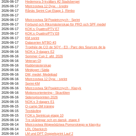
2026-06-17
Hedemora 3-kvällars #2 Stadsberget
2026-06-17
Mistrzostwa 12 Dyw. - średni
2026-06-17
Rånäs Sprint Cup Etapp 1, Rimbo
2026-06-17
2026-06-17
Mistrzostwa Sił Powietrznych - Sprint
2026-06-17
Förbund och Riksmästerskap för PRO och SPF medel
2026-06-17
KOK:s Quattro/PTV E7
2026-06-17
KOK:s Quattro/PTV E8
2026-06-17
KM sprint
2026-06-17
Dalaserien MTBO #3
2026-06-17
Trophée de CO de SQY - E3 - Parc des Sources de la
2026-06-16
NOK:s 3-dagars E2
2026-06-16
Sommer Cup 2. afd. 2026
2026-06-16
Veteran-Ol
2026-06-16
Klubbmästerskap
2026-06-16
Minitjoget i Sätila
2026-06-16
DM, medel, Medelpad
2026-06-16
Mistrzostwa 12 Dyw. - sprint
2026-06-16
Sprint-KM
2026-06-16
Mistrzostwa Sił Powietrznych - Klasyk
2026-06-16
Motionsorientering - Skavlöten
2026-06-16
Sidensjösprinten 2026
2026-06-15
NOK:s 3-dagars E1
2026-06-15
O-camp SM träning
2026-06-15
Testtävling
2026-06-15
FOK:s Sprintcup etapp 10
2026-06-14
Tre skåningar och en dansk, etapp 4
2026-06-14
Mistrzostwa Województwa Pomorskiego w klasyku
2026-06-14
LRL Oberkirch
2026-06-14
LM und DPT Doppelsprint Lauf 2