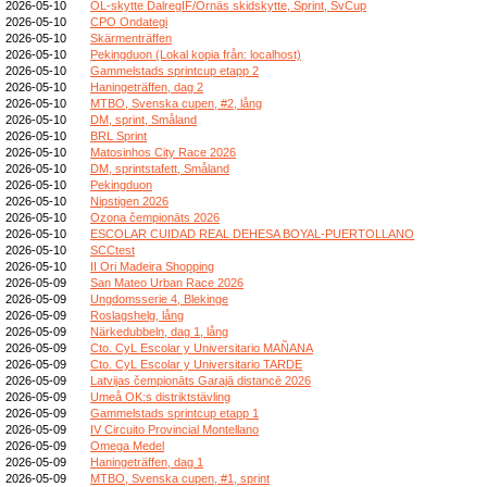
2026-05-10
OL-skytte DalregIF/Ornäs skidskytte, Sprint, SvCup
2026-05-10
CPO Ondategi
2026-05-10
Skärmenträffen
2026-05-10
Pekingduon (Lokal kopia från: localhost)
2026-05-10
Gammelstads sprintcup etapp 2
2026-05-10
Haningeträffen, dag 2
2026-05-10
MTBO, Svenska cupen, #2, lång
2026-05-10
DM, sprint, Småland
2026-05-10
BRL Sprint
2026-05-10
Matosinhos City Race 2026
2026-05-10
DM, sprintstafett, Småland
2026-05-10
Pekingduon
2026-05-10
Nipstigen 2026
2026-05-10
Ozona čempionāts 2026
2026-05-10
ESCOLAR CUIDAD REAL DEHESA BOYAL-PUERTOLLANO
2026-05-10
SCCtest
2026-05-10
II Ori Madeira Shopping
2026-05-09
San Mateo Urban Race 2026
2026-05-09
Ungdomsserie 4, Blekinge
2026-05-09
Roslagshelg, lång
2026-05-09
Närkedubbeln, dag 1, lång
2026-05-09
Cto. CyL Escolar y Universitario MAÑANA
2026-05-09
Cto. CyL Escolar y Universitario TARDE
2026-05-09
Latvijas čempionāts Garajā distancē 2026
2026-05-09
Umeå OK:s distriktstävling
2026-05-09
Gammelstads sprintcup etapp 1
2026-05-09
IV Circuito Provincial Montellano
2026-05-09
Omega Medel
2026-05-09
Haningeträffen, dag 1
2026-05-09
MTBO, Svenska cupen, #1, sprint