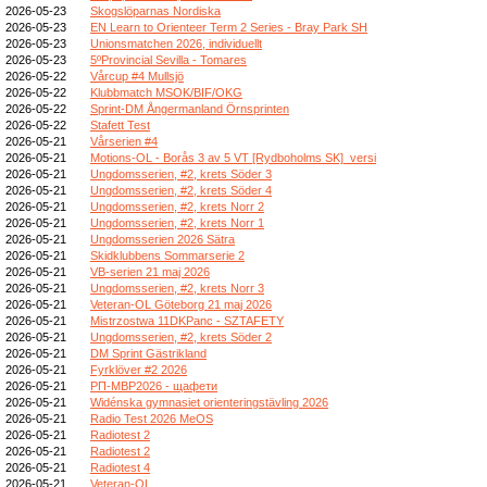
2026-05-23
Skogslöparnas Nordiska
2026-05-23
EN Learn to Orienteer Term 2 Series - Bray Park SH
2026-05-23
Unionsmatchen 2026, individuellt
2026-05-23
5ºProvincial Sevilla - Tomares
2026-05-22
Vårcup #4 Mullsjö
2026-05-22
Klubbmatch MSOK/BIF/OKG
2026-05-22
Sprint-DM Ångermanland Örnsprinten
2026-05-22
Stafett Test
2026-05-21
Vårserien #4
2026-05-21
Motions-OL - Borås 3 av 5 VT [Rydboholms SK]_versi
2026-05-21
Ungdomsserien, #2, krets Söder 3
2026-05-21
Ungdomsserien, #2, krets Söder 4
2026-05-21
Ungdomsserien, #2, krets Norr 2
2026-05-21
Ungdomsserien, #2, krets Norr 1
2026-05-21
Ungdomsserien 2026 Sätra
2026-05-21
Skidklubbens Sommarserie 2
2026-05-21
VB-serien 21 maj 2026
2026-05-21
Ungdomsserien, #2, krets Norr 3
2026-05-21
Veteran-OL Göteborg 21 maj 2026
2026-05-21
Mistrzostwa 11DKPanc - SZTAFETY
2026-05-21
Ungdomsserien, #2, krets Söder 2
2026-05-21
DM Sprint Gästrikland
2026-05-21
Fyrklöver #2 2026
2026-05-21
РП-МВР2026 - щафети
2026-05-21
Widénska gymnasiet orienteringstävling 2026
2026-05-21
Radio Test 2026 MeOS
2026-05-21
Radiotest 2
2026-05-21
Radiotest 2
2026-05-21
Radiotest 4
2026-05-21
Veteran-OL