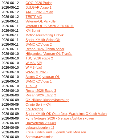
2026-06-12
COO 2026 Prolog
2026-06-12
BULGARIA cup 1
2026-06-12
AAOC 2026 Relay
2026-06-12
TESTRAID
2026-06-11
Veteran-OL Varkullen
2026-06-11
Veteran-OL IK Stern 2026-06-11
2026-06-11
KM Sprint
2026-06-11
Motionsorientering Ursvik
2026-06-11
Sprint-KM för Solna OK
2026-06-11
SAMOKOV cup 2
2026-06-11
Resan 2026 Öppna banor
2026-06-10
Höglandets Veteran-OL Tranås
2026-06-10
TSQ 2026 étape 2
2026-06-10
WIMS (SP)
2026-06-10
WIMS (Lic)
2026-06-10
WAM OL 2026
2026-06-10
Ålems OK, veteran-OL
2026-06-10
SAMOKOV cup 1
2026-06-10
TEST 3
2026-06-10
Resan 2026 Etapp 3
2026-06-09
Resan 2026 Etapp 2
2026-06-09
OK Hällens klubbmästerskap
2026-06-09
Orinto Sprint-KM
2026-06-09
KM Terräng
2026-06-09
Sprint-KM för OK Österåker, Waxholms OK och Vallen
2026-06-09
Fyns 5-dages 2026 - 5 etape i Åløkke skoven
2026-06-09
Dalaveteran 260609
2026-06-09
Leksandsserien #2
2026-06-09
Kreis-Kinder- und Jugendspiele Meissen
2026-06-09
Sommaravslutning