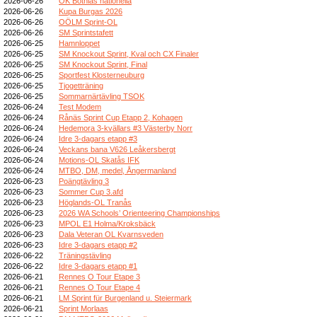
2026-06-26
OK Botnias nationella
2026-06-26
Kupa Burgas 2026
2026-06-26
OÖLM Sprint-OL
2026-06-26
SM Sprintstafett
2026-06-25
Hamnloppet
2026-06-25
SM Knockout Sprint, Kval och CX Finaler
2026-06-25
SM Knockout Sprint, Final
2026-06-25
Sportfest Klosterneuburg
2026-06-25
Tjogetträning
2026-06-25
Sommarnärtävling TSOK
2026-06-24
Test Modem
2026-06-24
Rånäs Sprint Cup Etapp 2, Kohagen
2026-06-24
Hedemora 3-kvällars #3 Västerby Norr
2026-06-24
Idre 3-dagars etapp #3
2026-06-24
Veckans bana V626 Leåkersbergt
2026-06-24
Motions-OL Skatås IFK
2026-06-24
MTBO, DM, medel, Ångermanland
2026-06-23
Poängtävling 3
2026-06-23
Sommer Cup 3.afd
2026-06-23
Höglands-OL Tranås
2026-06-23
2026 WA Schools’ Orienteering Championships
2026-06-23
MPOL E1 Holma/Kroksbäck
2026-06-23
Dala Veteran OL Kvarnsveden
2026-06-23
Idre 3-dagars etapp #2
2026-06-22
Träningstävling
2026-06-22
Idre 3-dagars etapp #1
2026-06-21
Rennes O Tour Etape 3
2026-06-21
Rennes O Tour Etape 4
2026-06-21
LM Sprint für Burgenland u. Steiermark
2026-06-21
Sprint Morlaas