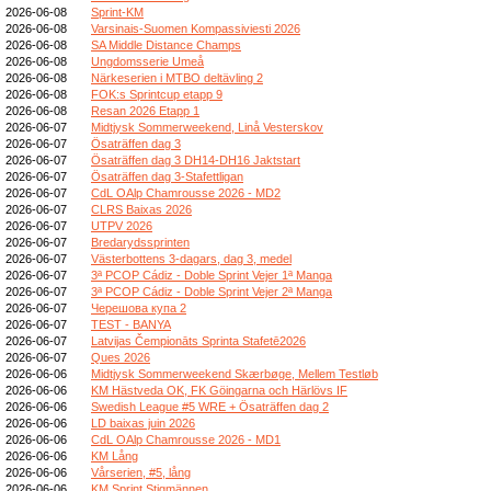
2026-06-08
Sprint-KM
2026-06-08
Varsinais-Suomen Kompassiviesti 2026
2026-06-08
SA Middle Distance Champs
2026-06-08
Ungdomsserie Umeå
2026-06-08
Närkeserien i MTBO deltävling 2
2026-06-08
FOK:s Sprintcup etapp 9
2026-06-08
Resan 2026 Etapp 1
2026-06-07
Midtjysk Sommerweekend, Linå Vesterskov
2026-06-07
Ösaträffen dag 3
2026-06-07
Ösaträffen dag 3 DH14-DH16 Jaktstart
2026-06-07
Ösaträffen dag 3-Stafettligan
2026-06-07
CdL OAlp Chamrousse 2026 - MD2
2026-06-07
CLRS Baixas 2026
2026-06-07
UTPV 2026
2026-06-07
Bredarydssprinten
2026-06-07
Västerbottens 3-dagars, dag 3, medel
2026-06-07
3ª PCOP Cádiz - Doble Sprint Vejer 1ª Manga
2026-06-07
3ª PCOP Cádiz - Doble Sprint Vejer 2ª Manga
2026-06-07
Черешова купа 2
2026-06-07
TEST - BANYA
2026-06-07
Latvijas Čempionāts Sprinta Stafetē2026
2026-06-07
Ques 2026
2026-06-06
Midtjysk Sommerweekend Skærbøge, Mellem Testløb
2026-06-06
KM Hästveda OK, FK Göingarna och Härlövs IF
2026-06-06
Swedish League #5 WRE + Ösaträffen dag 2
2026-06-06
LD baixas juin 2026
2026-06-06
CdL OAlp Chamrousse 2026 - MD1
2026-06-06
KM Lång
2026-06-06
Vårserien, #5, lång
2026-06-06
KM Sprint Stigmännen