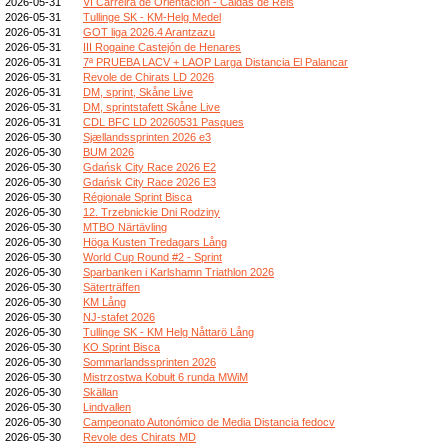
2026-05-31
VI Carreira de Orientación - Caldas de Reis
2026-05-31
Tullinge SK - KM-Helg Medel
2026-05-31
GOT liga 2026.4 Arantzazu
2026-05-31
III Rogaine Castejón de Henares
2026-05-31
7ª PRUEBA LACV + LAOP Larga Distancia El Palancar
2026-05-31
Revole de Chirats LD 2026
2026-05-31
DM, sprint, Skåne Live
2026-05-31
DM, sprintstafett Skåne Live
2026-05-31
CDL BFC LD 20260531 Pasques
2026-05-30
Sjællandssprinten 2026 e3
2026-05-30
BUM 2026
2026-05-30
Gdańsk City Race 2026 E2
2026-05-30
Gdańsk City Race 2026 E3
2026-05-30
Régionale Sprint Bisca
2026-05-30
12. Trzebnickie Dni Rodziny
2026-05-30
MTBO Närtävling
2026-05-30
Höga Kusten Tredagars Lång
2026-05-30
World Cup Round #2 - Sprint
2026-05-30
Sparbanken i Karlshamn Triathlon 2026
2026-05-30
Säterträffen
2026-05-30
KM Lång
2026-05-30
NJ-stafet 2026
2026-05-30
Tullinge SK - KM Helg Nåttarö Lång
2026-05-30
KO Sprint Bisca
2026-05-30
Sommarlandssprinten 2026
2026-05-30
Mistrzostwa Kobułt 6 runda MWiM
2026-05-30
Skällan
2026-05-30
Lindvallen
2026-05-30
Campeonato Autonómico de Media Distancia fedocv
2026-05-30
Revole des Chirats MD