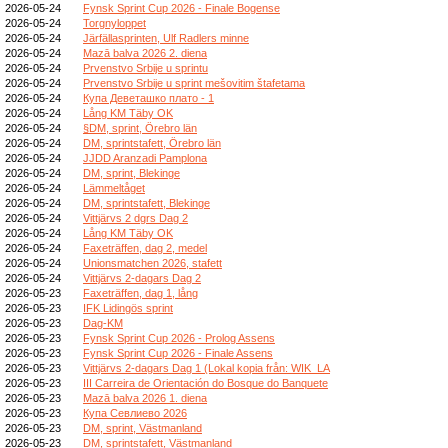
2026-05-24
Fynsk Sprint Cup 2026 - Finale Bogense
2026-05-24
Torgnyloppet
2026-05-24
Järfällasprinten, Ulf Radlers minne
2026-05-24
Mazā balva 2026 2. diena
2026-05-24
Prvenstvo Srbije u sprintu
2026-05-24
Prvenstvo Srbije u sprint mešovitim štafetama
2026-05-24
Купа Деветашко плато - 1
2026-05-24
Lång KM Täby OK
2026-05-24
§DM, sprint, Örebro län
2026-05-24
DM, sprintstafett, Örebro län
2026-05-24
JJDD Aranzadi Pamplona
2026-05-24
DM, sprint, Blekinge
2026-05-24
Lämmeltåget
2026-05-24
DM, sprintstafett, Blekinge
2026-05-24
Vittjärvs 2 dgrs Dag 2
2026-05-24
Lång KM Täby OK
2026-05-24
Faxeträffen, dag 2, medel
2026-05-24
Unionsmatchen 2026, stafett
2026-05-24
Vittjärvs 2-dagars Dag 2
2026-05-23
Faxeträffen, dag 1, lång
2026-05-23
IFK Lidingös sprint
2026-05-23
Dag-KM
2026-05-23
Fynsk Sprint Cup 2026 - Prolog Assens
2026-05-23
Fynsk Sprint Cup 2026 - Finale Assens
2026-05-23
Vittjärvs 2-dagars Dag 1 (Lokal kopia från: WIK_LA
2026-05-23
III Carreira de Orientación do Bosque do Banquete
2026-05-23
Mazā balva 2026 1. diena
2026-05-23
Купа Севлиево 2026
2026-05-23
DM, sprint, Västmanland
2026-05-23
DM, sprintstafett, Västmanland