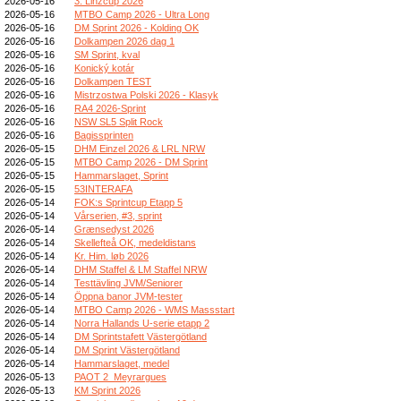
2026-05-16
3. Linzcup 2026
2026-05-16
MTBO Camp 2026 - Ultra Long
2026-05-16
DM Sprint 2026 - Kolding OK
2026-05-16
Dolkampen 2026 dag 1
2026-05-16
SM Sprint, kval
2026-05-16
Konický kotár
2026-05-16
Dolkampen TEST
2026-05-16
Mistrzostwa Polski 2026 - Klasyk
2026-05-16
RA4 2026-Sprint
2026-05-16
NSW SL5 Split Rock
2026-05-16
Bagissprinten
2026-05-15
DHM Einzel 2026 & LRL NRW
2026-05-15
MTBO Camp 2026 - DM Sprint
2026-05-15
Hammarslaget, Sprint
2026-05-15
53INTERAFA
2026-05-14
FOK:s Sprintcup Etapp 5
2026-05-14
Vårserien, #3, sprint
2026-05-14
Grænsedyst 2026
2026-05-14
Skellefteå OK, medeldistans
2026-05-14
Kr. Him. løb 2026
2026-05-14
DHM Staffel & LM Staffel NRW
2026-05-14
Testtävling JVM/Seniorer
2026-05-14
Öppna banor JVM-tester
2026-05-14
MTBO Camp 2026 - WMS Massstart
2026-05-14
Norra Hallands U-serie etapp 2
2026-05-14
DM Sprintstafett Västergötland
2026-05-14
DM Sprint Västergötland
2026-05-14
Hammarslaget, medel
2026-05-13
PAOT 2_Meyrargues
2026-05-13
KM Sprint 2026