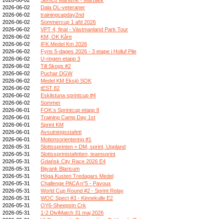
2026-06-02
Dala OL-veteraner
2026-06-02
trainingcapday2nd
2026-06-02
Sommercup 1 afd 2026
2026-06-02
VPT 4, final - Västmanland Park Tour
2026-06-02
KM, OK Kåre
2026-06-02
IFK Medel Km 2026
2026-06-02
Fyns 5-dages 2026 - 3 etape i Holluf Pile
2026-06-02
U-ringen etapp 3
2026-06-02
Till Skogs #2
2026-06-02
Puchar DGW
2026-06-02
Medel KM Eksjö SOK
2026-06-02
tEST 82
2026-06-02
Eskilstuna sprintcup #4
2026-06-02
Sommer
2026-06-01
FOK:s Sprintcup etapp 8
2026-06-01
Training Camp Day 1st
2026-06-01
Sprint KM
2026-06-01
Avsutningsstafett
2026-06-01
Motionsorientering #1
2026-05-31
Slottssprinten + DM, sprint, Uppland
2026-05-31
Slottssprintstafetten, teamsprint
2026-05-31
Gdańsk City Race 2026 E4
2026-05-31
Bijvank Blaricum
2026-05-31
Höga Kusten Tredagars Medel
2026-05-31
Challenge PACA n°5 - Pavoux
2026-05-31
World Cup Round #2 - Sprint Relay
2026-05-31
WOC Spect #3 - Kinnekulle E2
2026-05-31
OY6-Sheepstn Crk
2026-05-31
1-2 DiviMatch 31 maj 2026