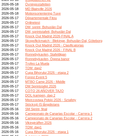
2026-05-18
Övningsstafetten
2026-05-18
MD Blainville 2026
2026-05-18
Motionsorientering Tuve
2026-05-17
Départementale Fitou
2026-05-17
Onlinetest
2026-05-17
DM, sprint, Bohuslän Dal
2026-05-17
DM, sprintstafett, Bohuslän Dal
2026-05-17
Knock Out Madrid 2026-FINAL A
2026-05-17
Skogsflickmatch - Blekinge, Bohuslän-Dal, Göteborg
2026-05-17
Knock Out Madrid 2026 - Clasificatorias
2026-05-17
Knock Out Madrid 2026 - FINAL B
2026-05-17
Ronnebykavlen, Stafettligan
2026-05-17
Ronnebykavlen, Öppna banor
2026-05-17
Trofeo La Muela
2026-05-17
TDM_dag2
2026-05-17
Cupa Bihorului 2026 - etapa 2
2026-05-17
Forest Event 5
2026-05-17
MTBO Camp 2026 - Middle
2026-05-17
DM Sprintstafet 2026
2026-05-17
COTO 26 AÑOVER TAJO
2026-05-17
DOL-kampen, dag 2
2026-05-17
Mistrzostwa Polski 2026 - Sztafety
2026-05-17
Stöcksjö IS långdistans
2026-05-16
SM Sprint, final
2026-05-16
Campeonato de Canarias Escolar - Carrera 1
2026-05-16
Campeonato de Canarias Escolar - Carrera 2
2026-05-16
Vikingträffen 2026
2026-05-16
TDM_dag1
2026-05-16
Cupa Bihorului 2026 - etapa 1