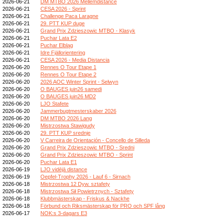
2026-06-21
DM MTBO 2026 Mellemdistance
2026-06-21
CESA 2026 - Sprint
2026-06-21
Challenge Paca Laragne
2026-06-21
29. PTT KUP duge
2026-06-21
Grand Prix Zdzieszowic MTBO - Klasyk
2026-06-21
Puchar Lata E2
2026-06-21
Puchar Elbląg
2026-06-21
Idre Fjällorientering
2026-06-21
CESA 2026 - Media Distancia
2026-06-20
Rennes O Tour Etape 1
2026-06-20
Rennes O Tour Etape 2
2026-06-20
2026 AOC Winter Sprint - Selwyn
2026-06-20
O BAUGES juin26 samedi
2026-06-20
O BAUGES juin26 MD2
2026-06-20
LJO Stafete
2026-06-20
Jammerbugtmesterskaber 2026
2026-06-20
DM MTBO 2026 Lang
2026-06-20
Mistrzostwa Stawigudy
2026-06-20
29. PTT KUP srednje
2026-06-20
V Carreira de Orientación - Concello de Silleda
2026-06-20
Grand Prix Zdzieszowic MTBO - Sredni
2026-06-20
Grand Prix Zdzieszowic MTBO - Sprint
2026-06-20
Puchar Lata E1
2026-06-19
LJO vidējā distance
2026-06-19
Oepfel-Trophy 2026 - Lauf 6 - Sirnach
2026-06-18
Mistrzostwa 12 Dyw. sztafety
2026-06-18
Mistrzostwa Sił Powietrznych - Sztafety
2026-06-18
Klubbmästerskap - Friskus & Nackhe
2026-06-18
Förbund och Riksmästerskap för PRO och SPF lång
2026-06-17
NOK:s 3-dagars E3