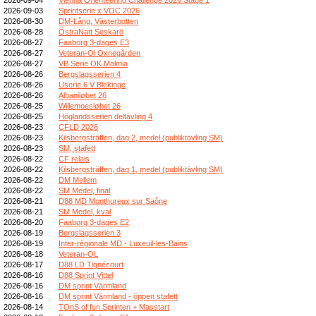
2026-09-03
Sprintserie x VOC 2026
2026-08-30
DM-Lång, Västerbotten
2026-08-28
ÖstraNatt Seskarö
2026-08-27
Faaborg 3-dages E3
2026-08-27
Veteran-Ol Öxnegården
2026-08-27
VB Serie OK Malmia
2026-08-26
Bergslagsserien 4
2026-08-26
Userie 6 V Blekinge
2026-08-26
Albaniløbet 26
2026-08-25
Willemoesløbet 26
2026-08-25
Höglandsserien deltävling 4
2026-08-23
CFLD 2026
2026-08-23
Kilsbergsträffen, dag 2, medel (publiktävling SM)
2026-08-23
SM, stafett
2026-08-22
CF relais
2026-08-22
Kilsbergsträffen, dag 1, medel (publiktävling SM)
2026-08-22
DM Mellem
2026-08-22
SM Medel, final
2026-08-21
D88 MD Monthureux sur Saône
2026-08-21
SM Medel, kval
2026-08-20
Faaborg 3-dages E2
2026-08-19
Bergslagsserien 3
2026-08-19
Inter-régionale MD - Luxeuil-les-Bains
2026-08-18
Veteran-OL
2026-08-17
D88 LD Tignécourt
2026-08-16
D88 Sprint Vittel
2026-08-16
DM sprint Värmland
2026-08-16
DM sprint Värmland - öppen stafett
2026-08-14
TOnS of fun Sprinten + Masstart