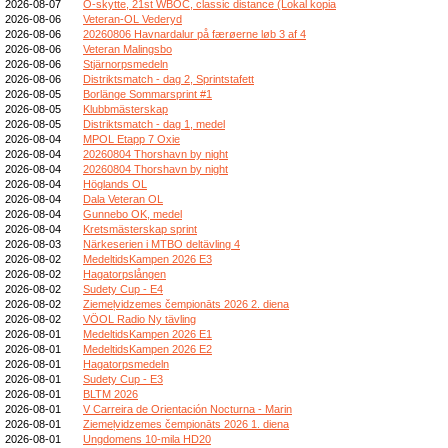
2026-08-07
O-skytte, 21st WBOC, classic distance (Lokal kopia
2026-08-06
Veteran-OL Vederyd
2026-08-06
20260806 Havnardalur på færøerne løb 3 af 4
2026-08-06
Veteran Malingsbo
2026-08-06
Stjärnorpsmedeln
2026-08-06
Distriktsmatch - dag 2, Sprintstafett
2026-08-05
Borlänge Sommarsprint #1
2026-08-05
Klubbmästerskap
2026-08-05
Distriktsmatch - dag 1, medel
2026-08-04
MPOL Etapp 7 Oxie
2026-08-04
20260804 Thorshavn by night
2026-08-04
20260804 Thorshavn by night
2026-08-04
Höglands OL
2026-08-04
Dala Veteran OL
2026-08-04
Gunnebo OK, medel
2026-08-04
Kretsmästerskap sprint
2026-08-03
Närkeserien i MTBO deltävling 4
2026-08-02
MedeltidsKampen 2026 E3
2026-08-02
Hagatorpslången
2026-08-02
Sudety Cup - E4
2026-08-02
Ziemeļvidzemes čempionāts 2026 2. diena
2026-08-02
VÖOL Radio Ny tävling
2026-08-01
MedeltidsKampen 2026 E1
2026-08-01
MedeltidsKampen 2026 E2
2026-08-01
Hagatorpsmedeln
2026-08-01
Sudety Cup - E3
2026-08-01
BLTM 2026
2026-08-01
V Carreira de Orientación Nocturna - Marin
2026-08-01
Ziemeļvidzemes čempionāts 2026 1. diena
2026-08-01
Ungdomens 10-mila HD20