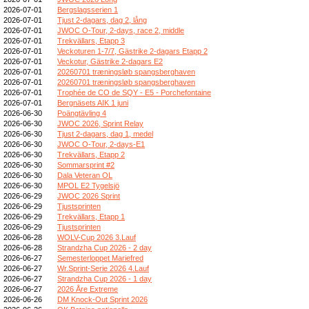
2026-07-01
Bergslagsserien 1
2026-07-01
Tjust 2-dagars, dag 2, lång
2026-07-01
JWOC O-Tour, 2-days, race 2, middle
2026-07-01
Trekvällars, Etapp 3
2026-07-01
Veckoturen 1-7/7, Gästrike 2-dagars Etapp 2
2026-07-01
Veckotur, Gästrike 2-dagars E2
2026-07-01
20260701 træningsløb spangsberghaven
2026-07-01
20260701 træningsløb spangsberghaven
2026-07-01
Trophée de CO de SQY - E5 - Porchefontaine
2026-07-01
Bergnäsets AIK 1 juni
2026-06-30
Poängtävling 4
2026-06-30
JWOC 2026, Sprint Relay
2026-06-30
Tjust 2-dagars, dag 1, medel
2026-06-30
JWOC O-Tour, 2-days-E1
2026-06-30
Trekvällars, Etapp 2
2026-06-30
Sommarsprint #2
2026-06-30
Dala Veteran OL
2026-06-30
MPOL E2 Tygelsjö
2026-06-29
JWOC 2026 Sprint
2026-06-29
Tjustsprinten
2026-06-29
Trekvällars, Etapp 1
2026-06-29
Tjustsprinten
2026-06-28
WOLV-Cup 2026 3.Lauf
2026-06-28
Strandzha Cup 2026 - 2 day
2026-06-27
Semesterloppet Mariefred
2026-06-27
Wr.Sprint-Serie 2026 4.Lauf
2026-06-27
Strandzha Cup 2026 - 1 day
2026-06-27
2026 Åre Extreme
2026-06-26
DM Knock-Out Sprint 2026