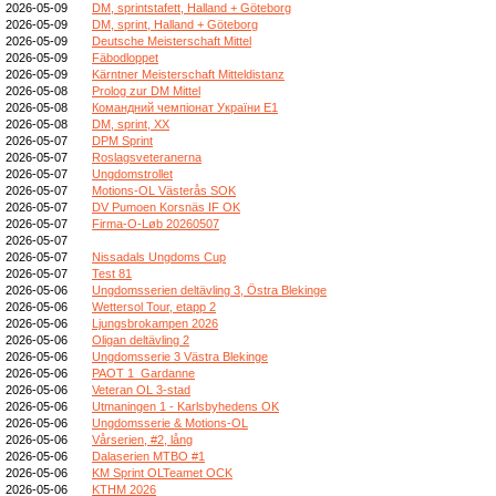
2026-05-09
DM, sprintstafett, Halland + Göteborg
2026-05-09
DM, sprint, Halland + Göteborg
2026-05-09
Deutsche Meisterschaft Mittel
2026-05-09
Fäbodloppet
2026-05-09
Kärntner Meisterschaft Mitteldistanz
2026-05-08
Prolog zur DM Mittel
2026-05-08
Командний чемпіонат України E1
2026-05-08
DM, sprint, XX
2026-05-07
DPM Sprint
2026-05-07
Roslagsveteranerna
2026-05-07
Ungdomstrollet
2026-05-07
Motions-OL Västerås SOK
2026-05-07
DV Pumoen Korsnäs IF OK
2026-05-07
Firma-O-Løb 20260507
2026-05-07
2026-05-07
Nissadals Ungdoms Cup
2026-05-07
Test 81
2026-05-06
Ungdomsserien deltävling 3, Östra Blekinge
2026-05-06
Wettersol Tour, etapp 2
2026-05-06
Ljungsbrokampen 2026
2026-05-06
Oligan deltävling 2
2026-05-06
Ungdomsserie 3 Västra Blekinge
2026-05-06
PAOT 1_Gardanne
2026-05-06
Veteran OL 3-stad
2026-05-06
Utmaningen 1 - Karlsbyhedens OK
2026-05-06
Ungdomsserie & Motions-OL
2026-05-06
Vårserien, #2, lång
2026-05-06
Dalaserien MTBO #1
2026-05-06
KM Sprint OLTeamet OCK
2026-05-06
KTHM 2026