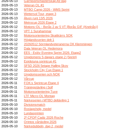
2026-05-13
Garnisionsmästerskap A9 dag
2026-05-13
Veteran OL #1
2026-05-13
MTBO Camp 2026 - WMS Sprint
2026-05-13
Wettersol Tour, etapp 3
2026-05-13
Älven runt 13/5 2026
2026-05-12
Metrocup 2026 Etape 2
2026-05-12
Motions-OL - Borås 2 av 5 VT [Borås GIF (Knektås)]
2026-05-12
VPT 1 Surahammar
2026-05-12
Motionsorientering Skattkärrs SOK
2026-05-12
Höglandsserien delt 1
2026-05-12
20260512 Sörmlandveteranerna OK Klemmingen
2026-05-12
Dala Veteran OL Hedemora
2026-05-12
EES - Eslöv Evening Sprint 2026. Etapp2
2026-05-12
Ungdomens 5-dagars etapp 2 (Sprint)
2026-05-12
Eskilstuna sprintcup #1
2026-05-12
SF5D 2026 5etape Halling Skov
2026-05-12
Stockholm City Cup Etapp 1
2026-05-12
Ungdomsserien och NOK
2026-05-12
Vårcup
2026-05-11
FOK:s Sprintcup Etapp 4
2026-05-11
Träningstävling i Solf
2026-05-11
Motionsorientering Tuve
2026-05-11
LTF Micro-OL Montag
2026-05-11
Närkeserien i MTBO deltävling 1
2026-05-10
Divisionsmatch
2026-05-10
Roslagshelg, medel
2026-05-10
Lundasprinten
2026-05-10
2º CPOP Cadiz 2026 Roche
2026-05-10
Orintos vårtävling 2026
2026-05-10
Närkedubbeln, dag 2, medel