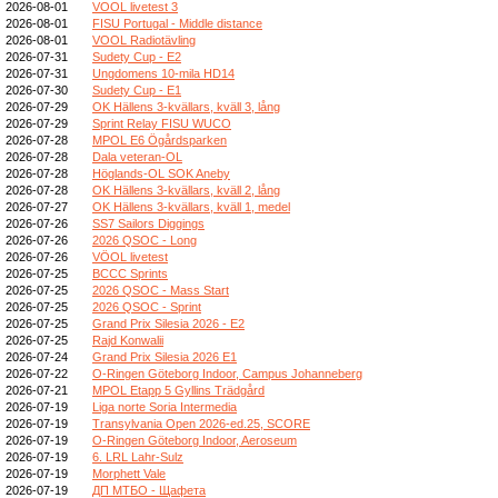
2026-08-01
VOOL livetest 3
2026-08-01
FISU Portugal - Middle distance
2026-08-01
VOOL Radiotävling
2026-07-31
Sudety Cup - E2
2026-07-31
Ungdomens 10-mila HD14
2026-07-30
Sudety Cup - E1
2026-07-29
OK Hällens 3-kvällars, kväll 3, lång
2026-07-29
Sprint Relay FISU WUCO
2026-07-28
MPOL E6 Ögårdsparken
2026-07-28
Dala veteran-OL
2026-07-28
Höglands-OL SOK Aneby
2026-07-28
OK Hällens 3-kvällars, kväll 2, lång
2026-07-27
OK Hällens 3-kvällars, kväll 1, medel
2026-07-26
SS7 Sailors Diggings
2026-07-26
2026 QSOC - Long
2026-07-26
VÖOL livetest
2026-07-25
BCCC Sprints
2026-07-25
2026 QSOC - Mass Start
2026-07-25
2026 QSOC - Sprint
2026-07-25
Grand Prix Silesia 2026 - E2
2026-07-25
Rajd Konwalii
2026-07-24
Grand Prix Silesia 2026 E1
2026-07-22
O-Ringen Göteborg Indoor, Campus Johanneberg
2026-07-21
MPOL Etapp 5 Gyllins Trädgård
2026-07-19
Liga norte Soria Intermedia
2026-07-19
Transylvania Open 2026-ed.25, SCORE
2026-07-19
O-Ringen Göteborg Indoor, Aeroseum
2026-07-19
6. LRL Lahr-Sulz
2026-07-19
Morphett Vale
2026-07-19
ДП МТБО - Щафета