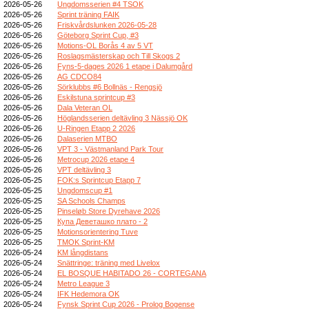
2026-05-26
Ungdomsserien #4 TSOK
2026-05-26
Sprint träning FAIK
2026-05-26
Friskvårdslunken 2026-05-28
2026-05-26
Göteborg Sprint Cup, #3
2026-05-26
Motions-OL Borås 4 av 5 VT
2026-05-26
Roslagsmästerskap och Till Skogs 2
2026-05-26
Fyns-5-dages 2026 1 etape i Dalumgård
2026-05-26
AG CDCO84
2026-05-26
Sörklubbs #6 Bollnäs - Rengsjö
2026-05-26
Eskilstuna sprintcup #3
2026-05-26
Dala Veteran OL
2026-05-26
Höglandsserien deltävling 3 Nässjö OK
2026-05-26
U-Ringen Etapp 2 2026
2026-05-26
Dalaserien MTBO
2026-05-26
VPT 3 - Västmanland Park Tour
2026-05-26
Metrocup 2026 etape 4
2026-05-26
VPT deltävling 3
2026-05-25
FOK:s Sprintcup Etapp 7
2026-05-25
Ungdomscup #1
2026-05-25
SA Schools Champs
2026-05-25
Pinseløb Store Dyrehave 2026
2026-05-25
Купа Деветашко плато - 2
2026-05-25
Motionsorientering Tuve
2026-05-25
TMOK Sprint-KM
2026-05-24
KM långdistans
2026-05-24
Snättringe: träning med Livelox
2026-05-24
EL BOSQUE HABITADO 26 - CORTEGANA
2026-05-24
Metro League 3
2026-05-24
IFK Hedemora OK
2026-05-24
Fynsk Sprint Cup 2026 - Prolog Bogense