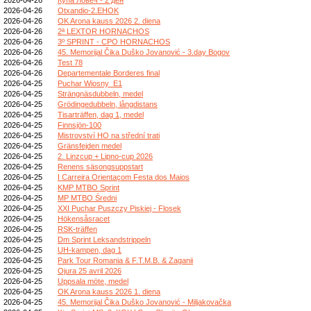
2026-04-26
Otxandio-2.EHOK
2026-04-26
OK Arona kauss 2026 2. diena
2026-04-26
2ª LEXTOR HORNACHOS
2026-04-26
3º SPRINT - CPO HORNACHOS
2026-04-26
45. Memorijal Čika Duško Jovanović - 3.day Bogov
2026-04-26
Test 78
2026-04-26
Departementale Borderes final
2026-04-25
Puchar Wiosny_E1
2026-04-25
Strängnäsdubbeln, medel
2026-04-25
Grödingedubbeln, långdistans
2026-04-25
Tisarträffen, dag 1, medel
2026-04-25
Finnsjön-100
2026-04-25
Mistrovství HO na střední trati
2026-04-25
Gränsfejden medel
2026-04-25
2. Linzcup + Lipno-cup 2026
2026-04-25
Renens säsongsuppstart
2026-04-25
I Carreira Orientaçom Festa dos Maios
2026-04-25
KMP MTBO Sprint
2026-04-25
MP MTBO Średni
2026-04-25
XXI Puchar Puszczy Piskiej - Flosek
2026-04-25
Hökensåsracet
2026-04-25
RSK-träffen
2026-04-25
Dm Sprint Leksandstrippeln
2026-04-25
UH-kampen, dag 1
2026-04-25
Park Tour Romania & F.T.M.B. & Zaganii
2026-04-25
Ojura 25 avril 2026
2026-04-25
Uppsala möte, medel
2026-04-25
OK Arona kauss 2026 1. diena
2026-04-25
45. Memorijal Čika Duško Jovanović - Miljakovačka