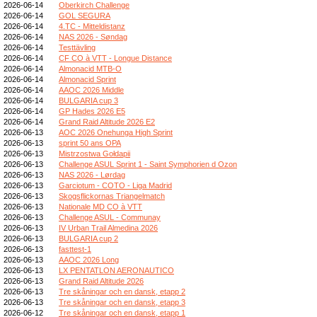
2026-06-14
Oberkirch Challenge
2026-06-14
GOL SEGURA
2026-06-14
4.TC - Mitteldistanz
2026-06-14
NAS 2026 - Søndag
2026-06-14
Testtävling
2026-06-14
CF CO à VTT - Longue Distance
2026-06-14
Almonacid MTB-O
2026-06-14
Almonacid Sprint
2026-06-14
AAOC 2026 Middle
2026-06-14
BULGARIA cup 3
2026-06-14
GP Hades 2026 E5
2026-06-14
Grand Raid Altitude 2026 E2
2026-06-13
AOC 2026 Onehunga High Sprint
2026-06-13
sprint 50 ans OPA
2026-06-13
Mistrzostwa Gołdapii
2026-06-13
Challenge ASUL Sprint 1 - Saint Symphorien d Ozon
2026-06-13
NAS 2026 - Lørdag
2026-06-13
Garciotum - COTO - Liga Madrid
2026-06-13
Skogsflickornas Triangelmatch
2026-06-13
Nationale MD CO à VTT
2026-06-13
Challenge ASUL - Communay
2026-06-13
IV Urban Trail Almedina 2026
2026-06-13
BULGARIA cup 2
2026-06-13
fasttest-1
2026-06-13
AAOC 2026 Long
2026-06-13
LX PENTATLON AERONAUTICO
2026-06-13
Grand Raid Altitude 2026
2026-06-13
Tre skåningar och en dansk, etapp 2
2026-06-13
Tre skåningar och en dansk, etapp 3
2026-06-12
Tre skåningar och en dansk, etapp 1