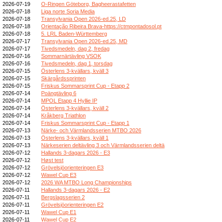
2026-07-19
O-Ringen Göteborg, Bagheerastafetten
2026-07-18
Liga norte Soria Media
2026-07-18
Transylvania Open 2026-ed.25, LD
2026-07-18
Orientação Ribeira Brava-https://ctmpontadosol.pt
2026-07-18
5. LRL Baden-Württemberg
2026-07-17
Transylvania Open 2026-ed.25, MD
2026-07-17
Tivedsmedeln, dag 2, fredag
2026-07-16
Sommarnärtävling VSOK
2026-07-16
Tivedsmedeln, dag 1, torsdag
2026-07-15
Österlens 3-kvällars, kväll 3
2026-07-15
Skärgårdssprinten
2026-07-15
Friskus Sommarsprint Cup - Etapp 2
2026-07-14
Poängtävling 6
2026-07-14
MPOL Etapp 4 Hyllie IP
2026-07-14
Österlens 3-kvällars, kväll 2
2026-07-14
Kråkberg Triathlon
2026-07-14
Friskus Sommarsprint Cup - Etapp 1
2026-07-13
Närke- och Värmlandsserien MTBO 2026
2026-07-13
Österlens 3-kvällars, kväll 1
2026-07-13
Närkeserien deltävling 3 och Värmlandsserien deltä
2026-07-12
Hallands 3-dagars 2026 - E3
2026-07-12
Høst test
2026-07-12
Grövelsjöorienteringen E3
2026-07-12
Wawel Cup E3
2026-07-12
2026 WA MTBO Long Championships
2026-07-11
Hallands 3-dagars 2026 - E2
2026-07-11
Bergslagsserien 2
2026-07-11
Grövelsjöorienteringen E2
2026-07-11
Wawel Cup E1
2026-07-11
Wawel Cup E2