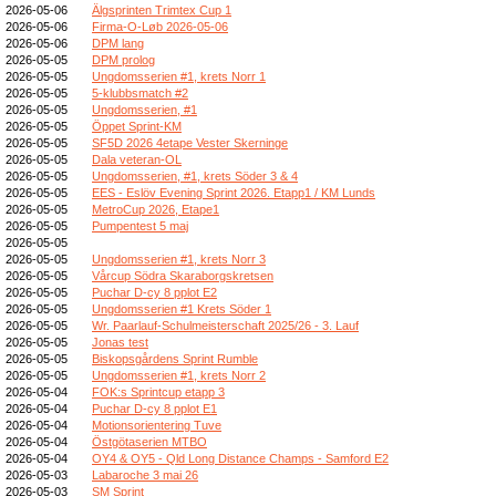
2026-05-06
Älgsprinten Trimtex Cup 1
2026-05-06
Firma-O-Løb 2026-05-06
2026-05-06
DPM lang
2026-05-05
DPM prolog
2026-05-05
Ungdomsserien #1, krets Norr 1
2026-05-05
5-klubbsmatch #2
2026-05-05
Ungdomsserien, #1
2026-05-05
Öppet Sprint-KM
2026-05-05
SF5D 2026 4etape Vester Skerninge
2026-05-05
Dala veteran-OL
2026-05-05
Ungdomsserien, #1, krets Söder 3 & 4
2026-05-05
EES - Eslöv Evening Sprint 2026. Etapp1 / KM Lunds
2026-05-05
MetroCup 2026, Etape1
2026-05-05
Pumpentest 5 maj
2026-05-05
2026-05-05
Ungdomsserien #1, krets Norr 3
2026-05-05
Vårcup Södra Skaraborgskretsen
2026-05-05
Puchar D-cy 8 pplot E2
2026-05-05
Ungdomsserien #1 Krets Söder 1
2026-05-05
Wr. Paarlauf-Schulmeisterschaft 2025/26 - 3. Lauf
2026-05-05
Jonas test
2026-05-05
Biskopsgårdens Sprint Rumble
2026-05-05
Ungdomsserien #1, krets Norr 2
2026-05-04
FOK:s Sprintcup etapp 3
2026-05-04
Puchar D-cy 8 pplot E1
2026-05-04
Motionsorientering Tuve
2026-05-04
Östgötaserien MTBO
2026-05-04
OY4 & OY5 - Qld Long Distance Champs - Samford E2
2026-05-03
Labaroche 3 mai 26
2026-05-03
SM Sprint