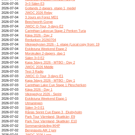
2026-07-05
3+3 Sälen E3
2026-07-04
Gotlands 2-dagars, etapp 1, medel
2026-07-04
JWOC 2026 Relay
2026-07-04
3 Jours en Forez MD1
2026-07-04
Beechworth Gorge
2026-07-04
JWOC O-Tour, 3-days-E2
2026-07-04
Carinthian Lakecup Stage 2 Penken Turia
2026-07-04
Kāpa 2026 - Day 2
2026-07-04
Renlunken 20260704
2026-07-04
Vikingedysten 2026 - 1. etape (Local copy from: 19
2026-07-04
Eskilstuna Weekend Etapp 2
2026-07-04
Morokulien 2-dagers, dag 1
2026-07-04
Sälen 3+3 E2
2026-07-04
Kapa 3days 2026 - MTBO - Day 2
2026-07-03
JWOC 2026 Middle
2026-07-03
Test 3 Radio
2026-07-03
JWOC O-Tour, 3-days-E1
2026-07-03
Kapa 3days 2026 - MTBO - Day 1
2026-07-03
Carinthian Lake Cup Stage 1 Plescherken
2026-07-03
Kāpa 2026 - Day 1
2026-07-03
Vikingedyst 2026 - Sprint
2026-07-03
Eskilstuna Weekend Etapp 1
2026-07-03
Utmaningen
2026-07-03
Sälen 3+3 E1
2026-07-02
Rånäs Sprint Cup Etapp 3 , Ekebyholm
2026-07-02
Park Tour Värmland, Skattkärr, E9
2026-07-02
Park Tour Värmland, Skattkärr, E10
2026-07-02
Sommarnärtävling IKHP
2026-07-02
Bergnäsets AIK 2 juni
2026-07-01
JWOC 2026 Long