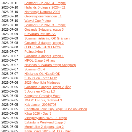
2026-07-11
Sommer Cup 2026 4. Etappe
2026-07-10
Hallands 3-dagars 2026 - E1
2026-07-10
Nordansjö Nattultra 2026
2026-07-10
Grövelsjöorienteringen E1
2026-07-10
Wawel Cup Prolog
2026-07-10
Sommer Cup 2026 3. Etappe
2026-07-09
Gotlands 3-dagars, etapp 3
2026-07-09
5-Kvällars Istrums SK
2026-07-09
Sommarnärtävling OK Gränsen
2026-07-08
Gotlands 3-dagars, etapp 2
2026-07-08
O PUCHAR STOLEMÓW
2026-07-07
Poängtävling 5
2026-07-07
Gotlands 3-dagars, etapp 1
2026-07-07
MPOL Etapp 3 Alnarp
2026-07-07
Hallands 3-kvällars Etapp Snapparp
2026-07-07
Sommar-OL 4
2026-07-07
Höglands-OL Nässjö OK
2026-07-06
3 Jours en Forez MD2
2026-07-06
2026 Moonlight Madness
2026-07-05
Gotlands 2-dagars, etapp 2, lång
2026-07-05
3 Jours en FOrez LD
2026-07-05
Kangaroo Crossing West
2026-07-05
JWOC O-Tour, 3-days-E3
2026-07-05
Kalvdansen 20260705
2026-07-05
Carinthian Lake Cup Stage 3 Lind ob Velden
2026-07-05
Kāpa 2026 - Day 3
2026-07-05
Vikingedysten 2026 - 2. etape
2026-07-05
Eskilstuna Weekend Etapp 3
2026-07-05
Morokulien 2-dagers, dag 2
2026-07-05
Kapa 3days 2026 - MTBO - Day 3