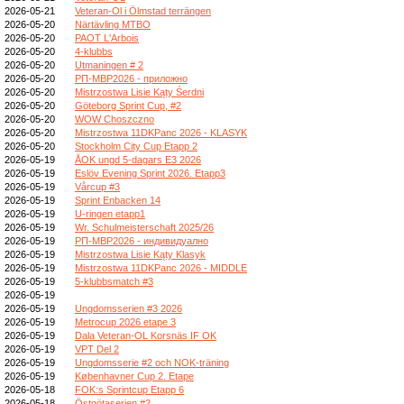
2026-05-21
Veteran-Ol i Ölmstad terrängen
2026-05-20
Närtävling MTBO
2026-05-20
PAOT L'Arbois
2026-05-20
4-klubbs
2026-05-20
Utmaningen # 2
2026-05-20
РП-МВР2026 - приложно
2026-05-20
Mistrzostwa Lisie Kąty Śerdni
2026-05-20
Göteborg Sprint Cup, #2
2026-05-20
WOW Choszczno
2026-05-20
Mistrzostwa 11DKPanc 2026 - KLASYK
2026-05-20
Stockholm City Cup Etapp 2
2026-05-19
ÅOK ungd 5-dagars E3 2026
2026-05-19
Eslöv Evening Sprint 2026. Etapp3
2026-05-19
Vårcup #3
2026-05-19
Sprint Enbacken 14
2026-05-19
U-ringen etapp1
2026-05-19
Wr. Schulmeisterschaft 2025/26
2026-05-19
РП-МВР2026 - индивидуално
2026-05-19
Mistrzostwa Lisie Kąty Klasyk
2026-05-19
Mistrzostwa 11DKPanc 2026 - MIDDLE
2026-05-19
5-klubbsmatch #3
2026-05-19
2026-05-19
Ungdomsserien #3 2026
2026-05-19
Metrocup 2026 etape 3
2026-05-19
Dala Veteran-OL Korsnäs IF OK
2026-05-19
VPT Del 2
2026-05-19
Ungdomsserie #2 och NOK-träning
2026-05-19
Københavner Cup 2. Etape
2026-05-18
FOK:s Sprintcup Etapp 6
2026-05-18
Östgötaserien #2