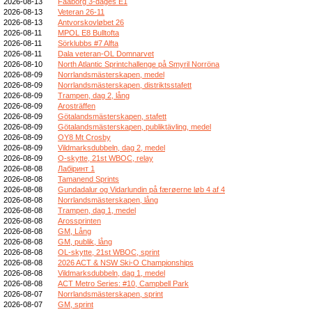
2026-08-13
Faaborg 3-dages E1
2026-08-13
Veteran 26-11
2026-08-13
Antvorskovløbet 26
2026-08-11
MPOL E8 Bulltofta
2026-08-11
Sörklubbs #7 Alfta
2026-08-11
Dala veteran-OL Domnarvet
2026-08-10
North Atlantic Sprintchallenge på Smyril Norröna
2026-08-09
Norrlandsmästerskapen, medel
2026-08-09
Norrlandsmästerskapen, distriktsstafett
2026-08-09
Trampen, dag 2, lång
2026-08-09
Arosträffen
2026-08-09
Götalandsmästerskapen, stafett
2026-08-09
Götalandsmästerskapen, publiktävling, medel
2026-08-09
OY8 Mt Crosby
2026-08-09
Vildmarksdubbeln, dag 2, medel
2026-08-09
O-skytte, 21st WBOC, relay
2026-08-08
Лабіринт 1
2026-08-08
Tamanend Sprints
2026-08-08
Gundadalur og Vidarlundin på færøerne løb 4 af 4
2026-08-08
Norrlandsmästerskapen, lång
2026-08-08
Trampen, dag 1, medel
2026-08-08
Arossprinten
2026-08-08
GM, Lång
2026-08-08
GM, publik, lång
2026-08-08
OL-skytte, 21st WBOC, sprint
2026-08-08
2026 ACT & NSW Ski-O Championships
2026-08-08
Vildmarksdubbeln, dag 1, medel
2026-08-08
ACT Metro Series: #10, Campbell Park
2026-08-07
Norrlandsmästerskapen, sprint
2026-08-07
GM, sprint