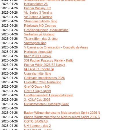
2026-04-28
Horsensløbet 26
2026-04-26
Puchar Wiosny_E2
2026-04-26
Vic Series 3 Nerrina
2026-04-26
Vic Series 3 Nerrina
2026-04-26
Strängnäsdubbeln, lång
2026-04-26
Régionale MD Cestres
2026-04-26
Grödingedubbeln, medeldistans
2026-04-26
Vårträffen på Gotland
2026-04-26
Tisarträffen, dag 2, lång
2026-04-26
Vättefejden lång
2026-04-26
V Carreira de Orientación - Concello de Ames
2026-04-26
Herkules skogsdåd
2026-04-26
KMP MTBO Klasyk
2026-04-26
XXI Puchar Puszczy Piskiej - Kulik
2026-04-26
Puchar Wisły 2026 E2 klasyk
2026-04-26
◪ LAST-O Toriello ◪
2026-04-26
Uppsala möte, lång
2026-04-26
Gällstads medeldistans 2026
2026-04-26
Laxträffen 2026 Närtävling
2026-04-26
Gref O'Days - MD
2026-04-26
Gref O Days sprint
2026-04-26
Lundhagsmedeln Leksandstrippeln
2026-04-26
3. KOLV-Cup 2026
2026-04-26
Divisionsmatch i Hesbjerg Skov
2026-04-26
2026-04-26
Baden-Württembergische Meisterschaft Sprint 2026 N
2026-04-26
Baden-Württembergische Meisterschaft Sprint 2026 S
2026-04-26
COTO BARGAS
2026-04-26
UH-kampen, dag 2
2026-04-26
Купа Ловеч - 2 ден