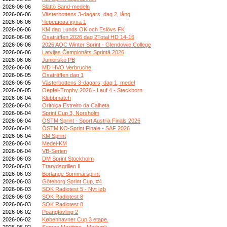
2026-06-06
Slättö Sand-medeln
2026-06-06
Västerbottens 3-dagars, dag 2, lång
2026-06-06
Черешова купа 1
2026-06-06
KM dag Lunds OK och Eslövs FK
2026-06-06
Ösaträffen 2026 dag 2Total HD 14-16
2026-06-06
2026 AOC Winter Sprint - Glendowie College
2026-06-06
Latvijas Čempionāts Sprintā 2026
2026-06-06
Juniorsko PB
2026-06-06
MD HVO Verbruche
2026-06-05
Ösaträffen dag 1
2026-06-05
Västerbottens 3-dagars, dag 1, medel
2026-06-05
Oepfel-Trophy 2026 - Lauf 4 - Steckborn
2026-06-04
Klubbmatch
2026-06-04
Oritoiça Estreito da Calheta
2026-06-04
Sprint Cup 3, Norsholm
2026-06-04
ÖSTM Sprint - Sport Austria Finals 2026
2026-06-04
ÖSTM KO-Sprint Finale - SAF 2026
2026-06-04
KM Sprint
2026-06-04
Medel-KM
2026-06-04
VB-Serien
2026-06-03
DM Sprint Stockholm
2026-06-03
Trarydsgrillen II
2026-06-03
Borlänge Sommarsprint
2026-06-03
Göteborg Sprint Cup, #4
2026-06-03
SOK Radiotest 5 - Nyt løb
2026-06-03
SOK Radiotest 8
2026-06-03
SOK Radiotest 8
2026-06-02
Poängtävling 2
2026-06-02
Københavner Cup 3 etape.
2026-06-02
Semco Maritime - Marbæk