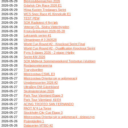
2026-05-29
Björkstubbematchen 2026
2026-05-29
Gdańsk City Race 2026 E1
2026-05-29
Höga Kusten Tredagars Sprint
2026-05-29
WCS Spec Race #1 Kinnekulle E1
2026-05-29
TEST PEW
2026-05-29
SOK Radiotest 4 Nyt løb
2026-05-28
Veteran-OL, Södra Vätterbygden
2026-05-28
Friskvårdslunken 2026-05-28
2026-05-28
Leksands serien #1
2026-05-28
Utmaningen # 3 260528
2026-05-28
World Cup Round #2 - Knockout Sprint Final
2026-05-28
World Cup Round #2 - Qualification Knockout Sprint
2026-05-28
Fyns 5-dages 2026 - 2 etape i Højby
2026-05-28
Sprint-KM 2026
2026-05-28
SOK Midtjysk Sommerweekend Testsetup i klubben
2026-05-28
Roslagsveteranerna
2026-05-27
Trarydsgrillen
2026-05-27
Mistrzostwa CSWL E3
2026-05-27
Mistrzostwa Orientuj się w aglomeracji
2026-05-27
Ungdomsserien 2026 #2
2026-05-27
Ultralång-DM Gästrikland
2026-05-27
Skolmästerskap 2026
2026-05-27
Park Tour Värmland Etapp 3
2026-05-27
Park Tour Värmland, Kil E4
2026-05-27
ACING TROFEO SAN FERNANDO
2026-05-27
PAOT N°4 La Torse
2026-05-27
Stockholm City Cup Etapp 3
2026-05-27
Mistrzostwa Orientuj się w aglomeracji - dziewczyn
2026-05-26
Poängtävling 1
2026-05-26
Dalaserien MTBO #2