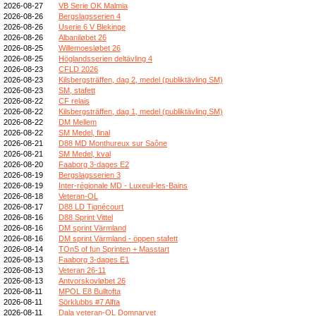
2026-08-27
VB Serie OK Malmia
2026-08-26
Bergslagsserien 4
2026-08-26
Userie 6 V Blekinge
2026-08-26
Albaniløbet 26
2026-08-25
Willemoesløbet 26
2026-08-25
Höglandsserien deltävling 4
2026-08-23
CFLD 2026
2026-08-23
Kilsbergsträffen, dag 2, medel (publiktävling SM)
2026-08-23
SM, stafett
2026-08-22
CF relais
2026-08-22
Kilsbergsträffen, dag 1, medel (publiktävling SM)
2026-08-22
DM Mellem
2026-08-22
SM Medel, final
2026-08-21
D88 MD Monthureux sur Saône
2026-08-21
SM Medel, kval
2026-08-20
Faaborg 3-dages E2
2026-08-19
Bergslagsserien 3
2026-08-19
Inter-régionale MD - Luxeuil-les-Bains
2026-08-18
Veteran-OL
2026-08-17
D88 LD Tignécourt
2026-08-16
D88 Sprint Vittel
2026-08-16
DM sprint Värmland
2026-08-16
DM sprint Värmland - öppen stafett
2026-08-14
TOnS of fun Sprinten + Masstart
2026-08-13
Faaborg 3-dages E1
2026-08-13
Veteran 26-11
2026-08-13
Antvorskovløbet 26
2026-08-11
MPOL E8 Bulltofta
2026-08-11
Sörklubbs #7 Alfta
2026-08-11
Dala veteran-OL Domnarvet