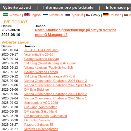
Vyberte závod
|
Informace pro pořadatele
|
Informace pr
|
Svenska
|
English
|
Suomeksi
|
Русский
|
Česky |
Deutsch
|
б
LIVE TODAY!
Datum
Jméno
2026-08-10
North Atlantic Sprintchallenge på Smyril Norröna
2026-08-10
meshO Manager #2
Vyberte závod
Datum
Jméno
2026-10-04
TEST 1 - DM-Hold 2026
2026-09-17
Veterantävling 26-16
2026-09-13
Golden Wekend Söndag
2026-09-13
SM Lång (Swedish League #7) Final
2026-09-13
Vildmarksfejden (Publiktävling SM)
2026-09-12
Golden Wekend Lördag
2026-09-12
SM Lång (Swedish League #7) Kval
2026-09-06
Vienna Orienteering Challenge 2026 Stage 3
2026-09-06
Vienna Orienteering Challenge 2026 Sprint Relay
2026-09-06
DM lång Blekinge
2026-09-05
Vienna Orienteering Challenge 2026 Stage 2
2026-09-04
Vienna Orienteering Challenge 2026 Stage 1
2026-09-03
Sprintserie x VOC 2026
2026-08-30
DM-Lång, Västerbotten
2026-08-30
DM stafett, Gästrikland
2026-08-29
DM medeldistans, Gästrikland
2026-08-28
ÖstraNatt Seskarö
2026-08-27
Faaborg 3-dages E3
2026-08-27
Veteran-Ol Öxnegården