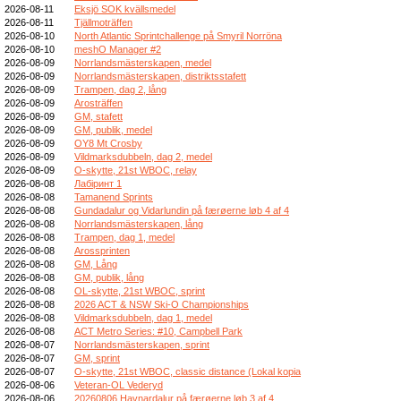
2026-08-11
Eksjö SOK kvällsmedel
2026-08-11
Tjällmoträffen
2026-08-10
North Atlantic Sprintchallenge på Smyril Norröna
2026-08-10
meshO Manager #2
2026-08-09
Norrlandsmästerskapen, medel
2026-08-09
Norrlandsmästerskapen, distriktsstafett
2026-08-09
Trampen, dag 2, lång
2026-08-09
Arosträffen
2026-08-09
GM, stafett
2026-08-09
GM, publik, medel
2026-08-09
OY8 Mt Crosby
2026-08-09
Vildmarksdubbeln, dag 2, medel
2026-08-09
O-skytte, 21st WBOC, relay
2026-08-08
Лабіринт 1
2026-08-08
Tamanend Sprints
2026-08-08
Gundadalur og Vidarlundin på færøerne løb 4 af 4
2026-08-08
Norrlandsmästerskapen, lång
2026-08-08
Trampen, dag 1, medel
2026-08-08
Arossprinten
2026-08-08
GM, Lång
2026-08-08
GM, publik, lång
2026-08-08
OL-skytte, 21st WBOC, sprint
2026-08-08
2026 ACT & NSW Ski-O Championships
2026-08-08
Vildmarksdubbeln, dag 1, medel
2026-08-08
ACT Metro Series: #10, Campbell Park
2026-08-07
Norrlandsmästerskapen, sprint
2026-08-07
GM, sprint
2026-08-07
O-skytte, 21st WBOC, classic distance (Lokal kopia
2026-08-06
Veteran-OL Vederyd
2026-08-06
20260806 Havnardalur på færøerne løb 3 af 4