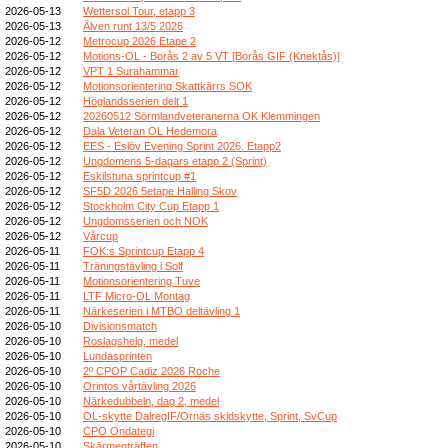
2026-05-13
Wettersol Tour, etapp 3
2026-05-13
Älven runt 13/5 2026
2026-05-12
Metrocup 2026 Etape 2
2026-05-12
Motions-OL - Borås 2 av 5 VT [Borås GIF (Knektås)]
2026-05-12
VPT 1 Surahammar
2026-05-12
Motionsorientering Skattkärrs SOK
2026-05-12
Höglandsserien delt 1
2026-05-12
20260512 Sörmlandveteranerna OK Klemmingen
2026-05-12
Dala Veteran OL Hedemora
2026-05-12
EES - Eslöv Evening Sprint 2026. Etapp2
2026-05-12
Ungdomens 5-dagars etapp 2 (Sprint)
2026-05-12
Eskilstuna sprintcup #1
2026-05-12
SF5D 2026 5etape Halling Skov
2026-05-12
Stockholm City Cup Etapp 1
2026-05-12
Ungdomsserien och NOK
2026-05-12
Vårcup
2026-05-11
FOK:s Sprintcup Etapp 4
2026-05-11
Träningstävling i Solf
2026-05-11
Motionsorientering Tuve
2026-05-11
LTF Micro-OL Montag
2026-05-11
Närkeserien i MTBO deltävling 1
2026-05-10
Divisionsmatch
2026-05-10
Roslagshelg, medel
2026-05-10
Lundasprinten
2026-05-10
2º CPOP Cadiz 2026 Roche
2026-05-10
Orintos vårtävling 2026
2026-05-10
Närkedubbeln, dag 2, medel
2026-05-10
OL-skytte DalregIF/Ornäs skidskytte, Sprint, SvCup
2026-05-10
CPO Ondategi
2026-05-10
Skärmenträffen