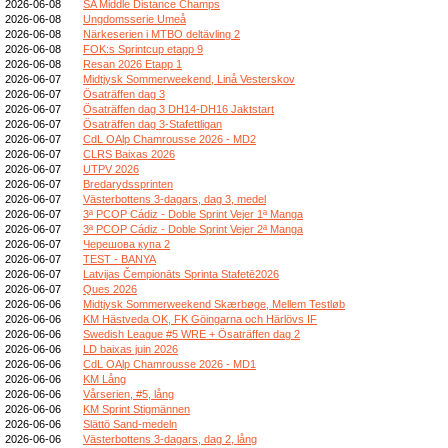
2026-06-08
SA Middle Distance Champs
2026-06-08
Ungdomsserie Umeå
2026-06-08
Närkeserien i MTBO deltävling 2
2026-06-08
FOK:s Sprintcup etapp 9
2026-06-08
Resan 2026 Etapp 1
2026-06-07
Midtjysk Sommerweekend, Linå Vesterskov
2026-06-07
Ösaträffen dag 3
2026-06-07
Ösaträffen dag 3 DH14-DH16 Jaktstart
2026-06-07
Ösaträffen dag 3-Stafettligan
2026-06-07
CdL OAlp Chamrousse 2026 - MD2
2026-06-07
CLRS Baixas 2026
2026-06-07
UTPV 2026
2026-06-07
Bredarydssprinten
2026-06-07
Västerbottens 3-dagars, dag 3, medel
2026-06-07
3ª PCOP Cádiz - Doble Sprint Vejer 1ª Manga
2026-06-07
3ª PCOP Cádiz - Doble Sprint Vejer 2ª Manga
2026-06-07
Черешова купа 2
2026-06-07
TEST - BANYA
2026-06-07
Latvijas Čempionāts Sprinta Stafetē2026
2026-06-07
Ques 2026
2026-06-06
Midtjysk Sommerweekend Skærbøge, Mellem Testløb
2026-06-06
KM Hästveda OK, FK Göingarna och Härlövs IF
2026-06-06
Swedish League #5 WRE + Ösaträffen dag 2
2026-06-06
LD baixas juin 2026
2026-06-06
CdL OAlp Chamrousse 2026 - MD1
2026-06-06
KM Lång
2026-06-06
Vårserien, #5, lång
2026-06-06
KM Sprint Stigmännen
2026-06-06
Slättö Sand-medeln
2026-06-06
Västerbottens 3-dagars, dag 2, lång