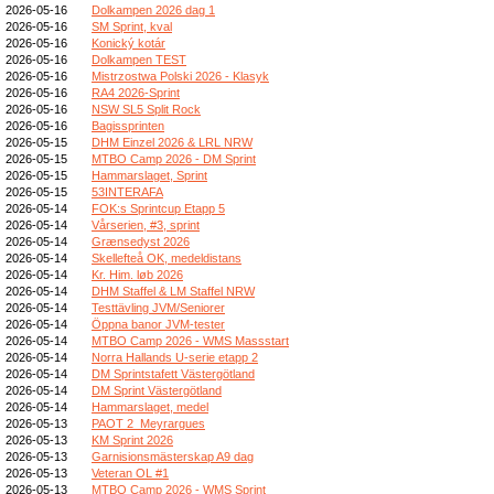
2026-05-16
Dolkampen 2026 dag 1
2026-05-16
SM Sprint, kval
2026-05-16
Konický kotár
2026-05-16
Dolkampen TEST
2026-05-16
Mistrzostwa Polski 2026 - Klasyk
2026-05-16
RA4 2026-Sprint
2026-05-16
NSW SL5 Split Rock
2026-05-16
Bagissprinten
2026-05-15
DHM Einzel 2026 & LRL NRW
2026-05-15
MTBO Camp 2026 - DM Sprint
2026-05-15
Hammarslaget, Sprint
2026-05-15
53INTERAFA
2026-05-14
FOK:s Sprintcup Etapp 5
2026-05-14
Vårserien, #3, sprint
2026-05-14
Grænsedyst 2026
2026-05-14
Skellefteå OK, medeldistans
2026-05-14
Kr. Him. løb 2026
2026-05-14
DHM Staffel & LM Staffel NRW
2026-05-14
Testtävling JVM/Seniorer
2026-05-14
Öppna banor JVM-tester
2026-05-14
MTBO Camp 2026 - WMS Massstart
2026-05-14
Norra Hallands U-serie etapp 2
2026-05-14
DM Sprintstafett Västergötland
2026-05-14
DM Sprint Västergötland
2026-05-14
Hammarslaget, medel
2026-05-13
PAOT 2_Meyrargues
2026-05-13
KM Sprint 2026
2026-05-13
Garnisionsmästerskap A9 dag
2026-05-13
Veteran OL #1
2026-05-13
MTBO Camp 2026 - WMS Sprint