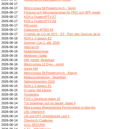
2026-06-17
2026-06-17
Mistrzostwa Sił Powietrznych - Sprint
2026-06-17
Förbund och Riksmästerskap för PRO och SPF medel
2026-06-17
KOK:s Quattro/PTV E7
2026-06-17
KOK:s Quattro/PTV E8
2026-06-17
KM sprint
2026-06-17
Dalaserien MTBO #3
2026-06-17
Trophée de CO de SQY - E3 - Parc des Sources de la
2026-06-16
NOK:s 3-dagars E2
2026-06-16
Sommer Cup 2. afd. 2026
2026-06-16
Veteran-Ol
2026-06-16
Klubbmästerskap
2026-06-16
Minitjoget i Sätila
2026-06-16
DM, medel, Medelpad
2026-06-16
Mistrzostwa 12 Dyw. - sprint
2026-06-16
Sprint-KM
2026-06-16
Mistrzostwa Sił Powietrznych - Klasyk
2026-06-16
Motionsorientering - Skavlöten
2026-06-16
Sidensjösprinten 2026
2026-06-15
NOK:s 3-dagars E1
2026-06-15
O-camp SM träning
2026-06-15
Testtävling
2026-06-15
FOK:s Sprintcup etapp 10
2026-06-14
Tre skåningar och en dansk, etapp 4
2026-06-14
Mistrzostwa Województwa Pomorskiego w klasyku
2026-06-14
LRL Oberkirch
2026-06-14
LM und DPT Doppelsprint Lauf 2
2026-06-14
Oberkirch Challenge
2026-06-14
GOL SEGURA
2026-06-14
4.TC - Mitteldistanz