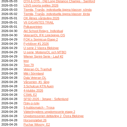
2026-05-03
OY4 & OY5 - Qld Long Distance Champs - Samford
2026-05-03
LSVS sporta spēles 2026
2026-05-03
Tiomila, Tranås, individuella öppna klasser, sönda
2026-05-02
Tiomila, Tranås, individuella öppna klasser, lörda
2026-05-01
OK Älmes vårtävling 2026
2026-05-01
VII GIGANTES TRAIL
2026-05-01
Polkasprinten
2026-04-30
Akl School Relays_Individual
2026-04-30
VeteranOL IFK Linköpings OS
2026-04-29
FOK:s Sprintcup Etapp 2
2026-04-29
Fyrklöver #1 2026
2026-04-29
U-serie 2 Västra Blekinge
2026-04-29
U-serie, MotionsOL och MTBO
2026-04-29
Wiener Sprint-Serie - Lauf #2
2026-04-29
test
2026-04-29
Test 79
2026-04-28
Veteran-OL Tranhult
2026-04-28
Mitt i Sörmland
2026-04-28
Dala Veteran OL
2026-04-28
Vårserien, #1, lång
2026-04-28
3.Schulcup KTN Auen
2026-04-28
4-klubbs 2026
2026-04-28
CSWL E2
2026-04-28
SF5D 2026 - 3etape - Sofienlund
2026-04-28
Пліч-о-пліч
2026-04-28
5-kubbsmatch - Trosa
2026-04-28
Vätterbygdens ungdomsserie etapp 2
2026-04-28
Ungdomsserien deltävling 2, Östra Blekinge
2026-04-28
Horsensløbet 26
2026-04-26
Puchar Wiosny_E2