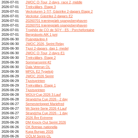
2026-07-01
JWOC O-Tour, 2-days, race 2, middle
2026-07-01
Trekvällars, Etapp 3
2026-07-01
Veckoturen 1-7/7, Gästrike 2-dagars Etapp 2
2026-07-01
Veckotur, Gästrike 2-dagars E2
2026-07-01
20260701 træningsløb spangsberghaven
2026-07-01
20260701 træningsløb spangsberghaven
2026-07-01
Trophée de CO de SQY - E5 - Porchefontaine
2026-07-01
Bergnäsets AIK 1 juni
2026-06-30
Poängtävling 4
2026-06-30
JWOC 2026, Sprint Relay
2026-06-30
Tjust 2-dagars, dag 1, medel
2026-06-30
JWOC O-Tour, 2-days-E1
2026-06-30
Trekvällars, Etapp 2
2026-06-30
Sommarsprint #2
2026-06-30
Dala Veteran OL
2026-06-30
MPOL E2 Tygelsjö
2026-06-29
JWOC 2026 Sprint
2026-06-29
Tjustsprinten
2026-06-29
Trekvällars, Etapp 1
2026-06-29
Tjustsprinten
2026-06-28
WOLV-Cup 2026 3.Lauf
2026-06-28
Strandzha Cup 2026 - 2 day
2026-06-27
Semesterloppet Mariefred
2026-06-27
Wr.Sprint-Serie 2026 4.Lauf
2026-06-27
Strandzha Cup 2026 - 1 day
2026-06-27
2026 Åre Extreme
2026-06-26
DM Knock-Out Sprint 2026
2026-06-26
OK Botnias nationella
2026-06-26
Kupa Burgas 2026
2026-06-26
OÖLM Sprint-OL