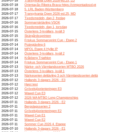
2026-07-18
Transylvania Open 2026-ed.25, LD
2026-07-18
Orientação Ribeira Brava-https://ctmpontadosol.pt
2026-07-18
5. LRL Baden-Württemberg
2026-07-17
Transylvania Open 2026-ed.25, MD
2026-07-17
Tivedsmedeln, dag 2, fredag
2026-07-16
Sommarnärtävling VSOK
2026-07-16
Tivedsmedeln, dag 1, torsdag
2026-07-15
Österlens 3-kvällars, kväll 3
2026-07-15
Skärgårdssprinten
2026-07-15
Friskus Sommarsprint Cup - Etapp 2
2026-07-14
Poängtävling 6
2026-07-14
MPOL Etapp 4 Hyllie IP
2026-07-14
Österlens 3-kvällars, kväll 2
2026-07-14
Kråkberg Triathlon
2026-07-14
Friskus Sommarsprint Cup - Etapp 1
2026-07-13
Närke- och Värmlandsserien MTBO 2026
2026-07-13
Österlens 3-kvällars, kväll 1
2026-07-13
Närkeserien deltävling 3 och Värmlandsserien deltä
2026-07-12
Hallands 3-dagars 2026 - E3
2026-07-12
Høst test
2026-07-12
Grövelsjöorienteringen E3
2026-07-12
Wawel Cup E3
2026-07-12
2026 WA MTBO Long Championships
2026-07-11
Hallands 3-dagars 2026 - E2
2026-07-11
Bergslagsserien 2
2026-07-11
Grövelsjöorienteringen E2
2026-07-11
Wawel Cup E1
2026-07-11
Wawel Cup E2
2026-07-11
Sommer Cup 2026 4. Etappe
2026-07-10
Hallands 3-dagars 2026 - E1