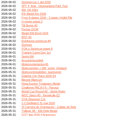
2026-06-02
Sommercup 1 afd 2026
2026-06-02
VPT 4, final - Västmanland Park Tour
2026-06-02
KM, OK Kåre
2026-06-02
IFK Medel Km 2026
2026-06-02
Fyns 5-dages 2026 - 3 etape i Holluf Pile
2026-06-02
U-ringen etapp 3
2026-06-02
Till Skogs #2
2026-06-02
Puchar DGW
2026-06-02
Medel KM Eksjö SOK
2026-06-02
tEST 82
2026-06-02
Eskilstuna sprintcup #4
2026-06-02
Sommer
2026-06-01
FOK:s Sprintcup etapp 8
2026-06-01
Training Camp Day 1st
2026-06-01
Sprint KM
2026-06-01
Avsutningsstafett
2026-06-01
Motionsorientering #1
2026-05-31
Slottssprinten + DM, sprint, Uppland
2026-05-31
Slottssprintstafetten, teamsprint
2026-05-31
Gdańsk City Race 2026 E4
2026-05-31
Bijvank Blaricum
2026-05-31
Höga Kusten Tredagars Medel
2026-05-31
Challenge PACA n°5 - Pavoux
2026-05-31
World Cup Round #2 - Sprint Relay
2026-05-31
WOC Spect #3 - Kinnekulle E2
2026-05-31
OY6-Sheepstn Crk
2026-05-31
1-2 DiviMatch 31 maj 2026
2026-05-31
VI Carreira de Orientación - Caldas de Reis
2026-05-31
Tullinge SK - KM-Helg Medel
2026-05-31
GOT liga 2026.4 Arantzazu