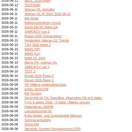
2026-06-12
AAOC 2026 Relay
2026-06-12
TESTRAID
2026-06-11
Veteran-OL Varkullen
2026-06-11
Veteran-OL IK Stern 2026-06-11
2026-06-11
KM Sprint
2026-06-11
Motionsorientering Ursvik
2026-06-11
Sprint-KM för Solna OK
2026-06-11
SAMOKOV cup 2
2026-06-11
Resan 2026 Öppna banor
2026-06-10
Höglandets Veteran-OL Tranås
2026-06-10
TSQ 2026 étape 2
2026-06-10
WIMS (SP)
2026-06-10
WIMS (Lic)
2026-06-10
WAM OL 2026
2026-06-10
Ålems OK, veteran-OL
2026-06-10
SAMOKOV cup 1
2026-06-10
TEST 3
2026-06-10
Resan 2026 Etapp 3
2026-06-09
Resan 2026 Etapp 2
2026-06-09
OK Hällens klubbmästerskap
2026-06-09
Orinto Sprint-KM
2026-06-09
KM Terräng
2026-06-09
Sprint-KM för OK Österåker, Waxholms OK och Vallen
2026-06-09
Fyns 5-dages 2026 - 5 etape i Åløkke skoven
2026-06-09
Dalaveteran 260609
2026-06-09
Leksandsserien #2
2026-06-09
Kreis-Kinder- und Jugendspiele Meissen
2026-06-09
Sommaravslutning
2026-06-08
Sprint-KM
2026-06-08
Varsinais-Suomen Kompassiviesti 2026