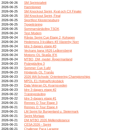
2026-06-26
SM Sprintstafett
2026-06-25
Hamnloppet
2026-06-25
SM Knockout Sprint, Kval och CX Finaler
2026-06-25
SM Knockout Sprint, Final
2026-06-25
Sportfest Klosterneuburg
2026-06-25
Tjogetträning
2026-06-25
Sommarnärtävling TSOK
2026-06-24
Test Modem
2026-06-24
Rånäs Sprint Cup Etapp 2, Kohagen
2026-06-24
Hedemora 3-kvällars #3 Västerby Norr
2026-06-24
Idre 3-dagars etapp #3
2026-06-24
Veckans bana V626 Leåkersbergt
2026-06-24
Motions-OL Skatås IFK
2026-06-24
MTBO, DM, medel, Ångermanland
2026-06-23
Poängtävling 3
2026-06-23
Sommer Cup 3.afd
2026-06-23
Höglands-OL Tranås
2026-06-23
2026 WA Schools’ Orienteering Championships
2026-06-23
MPOL E1 Holma/Kroksbäck
2026-06-23
Dala Veteran OL Kvarnsveden
2026-06-23
Idre 3-dagars etapp #2
2026-06-22
Träningstävling
2026-06-22
Idre 3-dagars etapp #1
2026-06-21
Rennes O Tour Etape 3
2026-06-21
Rennes O Tour Etape 4
2026-06-21
LM Sprint für Burgenland u. Steiermark
2026-06-21
Sprint Morlaas
2026-06-21
DM MTBO 2026 Mellemdistance
2026-06-21
CESA 2026 - Sprint
2026-06-21
Challenge Paca Laragne