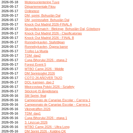
2026-05-18
Motionsorientering Tuve
2026-05-17
Départementale Fitou
2026-05-17
Onlinetest
2026-05-17
DM, sprint, Bohuslän Dal
2026-05-17
DM, sprintstafett, Bohuslän Dal
2026-05-17
Knock Out Madrid 2026-FINAL A
2026-05-17
Skogsflickmatch - Blekinge, Bohuslän-Dal, Göteborg
2026-05-17
Knock Out Madrid 2026 - Clasificatorias
2026-05-17
Knock Out Madrid 2026 - FINAL B
2026-05-17
Ronnebykavlen, Stafettligan
2026-05-17
Ronnebykavlen, Öppna banor
2026-05-17
Trofeo La Muela
2026-05-17
TDM_dag2
2026-05-17
Cupa Bihorului 2026 - etapa 2
2026-05-17
Forest Event 5
2026-05-17
MTBO Camp 2026 - Middle
2026-05-17
DM Sprintstafet 2026
2026-05-17
COTO 26 AÑOVER TAJO
2026-05-17
DOL-kampen, dag 2
2026-05-17
Mistrzostwa Polski 2026 - Sztafety
2026-05-17
Stöcksjö IS långdistans
2026-05-16
SM Sprint, final
2026-05-16
Campeonato de Canarias Escolar - Carrera 1
2026-05-16
Campeonato de Canarias Escolar - Carrera 2
2026-05-16
Vikingträffen 2026
2026-05-16
TDM_dag1
2026-05-16
Cupa Bihorului 2026 - etapa 1
2026-05-16
3. Linzcup 2026
2026-05-16
MTBO Camp 2026 - Ultra Long
2026-05-16
DM Sprint 2026 - Kolding OK