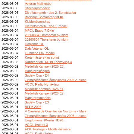
2026-08-06
Veteran Malingsbo
2026-08-06
Stjärnorpsmedeln
2026-08-06
Distriktsmatch - dag 2, Sprintstafett
2026-08-05
Borlänge Sommarsprint #1
2026-08-05
Klubbmästerskap
2026-08-05
Distriktsmatch - dag 1, medel
2026-08-04
MPOL Etapp 7 Oxie
2026-08-04
20260804 Thorshavn by night
2026-08-04
20260804 Thorshavn by night
2026-08-04
Höglands OL
2026-08-04
Dala Veteran OL
2026-08-04
Gunnebo OK, medel
2026-08-04
Kretsmästerskap sprint
2026-08-03
Närkeserien i MTBO deltävling 4
2026-08-02
MedeltidsKampen 2026 E3
2026-08-02
Hagatorpslången
2026-08-02
Sudety Cup - E4
2026-08-02
Ziemeļvidzemes čempionāts 2026 2. diena
2026-08-02
VÖOL Radio Ny tävling
2026-08-01
MedeltidsKampen 2026 E1
2026-08-01
MedeltidsKampen 2026 E2
2026-08-01
Hagatorpsmedeln
2026-08-01
Sudety Cup - E3
2026-08-01
BLTM 2026
2026-08-01
V Carreira de Orientación Nocturna - Marin
2026-08-01
Ziemeļvidzemes čempionāts 2026 1. diena
2026-08-01
Ungdomens 10-mila HD20
2026-08-01
VOOL livetest 3
2026-08-01
FISU Portugal - Middle distance
2026-08-01
VOOL Radiotävling