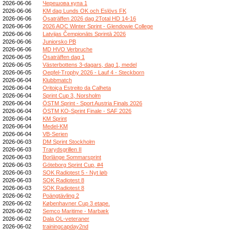
2026-06-06
Черешова купа 1
2026-06-06
KM dag Lunds OK och Eslövs FK
2026-06-06
Ösaträffen 2026 dag 2Total HD 14-16
2026-06-06
2026 AOC Winter Sprint - Glendowie College
2026-06-06
Latvijas Čempionāts Sprintā 2026
2026-06-06
Juniorsko PB
2026-06-06
MD HVO Verbruche
2026-06-05
Ösaträffen dag 1
2026-06-05
Västerbottens 3-dagars, dag 1, medel
2026-06-05
Oepfel-Trophy 2026 - Lauf 4 - Steckborn
2026-06-04
Klubbmatch
2026-06-04
Oritoiça Estreito da Calheta
2026-06-04
Sprint Cup 3, Norsholm
2026-06-04
ÖSTM Sprint - Sport Austria Finals 2026
2026-06-04
ÖSTM KO-Sprint Finale - SAF 2026
2026-06-04
KM Sprint
2026-06-04
Medel-KM
2026-06-04
VB-Serien
2026-06-03
DM Sprint Stockholm
2026-06-03
Trarydsgrillen II
2026-06-03
Borlänge Sommarsprint
2026-06-03
Göteborg Sprint Cup, #4
2026-06-03
SOK Radiotest 5 - Nyt løb
2026-06-03
SOK Radiotest 8
2026-06-03
SOK Radiotest 8
2026-06-02
Poängtävling 2
2026-06-02
Københavner Cup 3 etape.
2026-06-02
Semco Maritime - Marbæk
2026-06-02
Dala OL-veteraner
2026-06-02
trainingcapday2nd