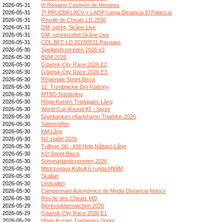
2026-05-31
III Rogaine Castejón de Henares
2026-05-31
7ª PRUEBA LACV + LAOP Larga Distancia El Palancar
2026-05-31
Revole de Chirats LD 2026
2026-05-31
DM, sprint, Skåne Live
2026-05-31
DM, sprintstafett Skåne Live
2026-05-31
CDL BFC LD 20260531 Pasques
2026-05-30
Sjællandssprinten 2026 e3
2026-05-30
BUM 2026
2026-05-30
Gdańsk City Race 2026 E2
2026-05-30
Gdańsk City Race 2026 E3
2026-05-30
Régionale Sprint Bisca
2026-05-30
12. Trzebnickie Dni Rodziny
2026-05-30
MTBO Närtävling
2026-05-30
Höga Kusten Tredagars Lång
2026-05-30
World Cup Round #2 - Sprint
2026-05-30
Sparbanken i Karlshamn Triathlon 2026
2026-05-30
Säterträffen
2026-05-30
KM Lång
2026-05-30
NJ-stafet 2026
2026-05-30
Tullinge SK - KM Helg Nåttarö Lång
2026-05-30
KO Sprint Bisca
2026-05-30
Sommarlandssprinten 2026
2026-05-30
Mistrzostwa Kobułt 6 runda MWiM
2026-05-30
Skällan
2026-05-30
Lindvallen
2026-05-30
Campeonato Autonómico de Media Distancia fedocv
2026-05-30
Revole des Chirats MD
2026-05-29
Björkstubbematchen 2026
2026-05-29
Gdańsk City Race 2026 E1
2026-05-29
Höga Kusten Tredagars Sprint