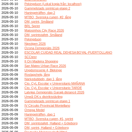
2026-05-10
Pekingduon (Lokal kopia från: localhost)
2026-05-10
Gammelstads sprintcup etapp 2
2026-05-10
Haningeträffen, dag 2
2026-05-10
MTBO, Svenska cupen, #2, lång
2026-05-10
DM, sprint, Småland
2026-05-10
BRL Sprint
2026-05-10
Matosinhos City Race 2026
2026-05-10
DM, sprintstafett, Småland
2026-05-10
Pekingduon
2026-05-10
Nipstigen 2026
2026-05-10
Ozona čempionāts 2026
2026-05-10
ESCOLAR CUIDAD REAL DEHESA BOYAL-PUERTOLLANO
2026-05-10
SCCtest
2026-05-10
II Ori Madeira Shopping
2026-05-09
San Mateo Urban Race 2026
2026-05-09
Ungdomsserie 4, Blekinge
2026-05-09
Roslagshelg, lång
2026-05-09
Närkedubbeln, dag 1, lång
2026-05-09
Cto. CyL Escolar y Universitario MAÑANA
2026-05-09
Cto. CyL Escolar y Universitario TARDE
2026-05-09
Latvijas čempionāts Garajā distancē 2026
2026-05-09
Umeå OK:s distriktstävling
2026-05-09
Gammelstads sprintcup etapp 1
2026-05-09
IV Circuito Provincial Montellano
2026-05-09
Omega Medel
2026-05-09
Haningeträffen, dag 1
2026-05-09
MTBO, Svenska cupen, #1, sprint
2026-05-09
DM, sprintstafett, Halland + Göteborg
2026-05-09
DM, sprint, Halland + Göteborg
2026-05-09
Deutsche Meisterschaft Mittel