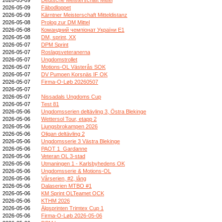
2026-05-09
Fäbodloppet
2026-05-09
Kärntner Meisterschaft Mitteldistanz
2026-05-08
Prolog zur DM Mittel
2026-05-08
Командний чемпіонат України E1
2026-05-08
DM, sprint, XX
2026-05-07
DPM Sprint
2026-05-07
Roslagsveteranerna
2026-05-07
Ungdomstrollet
2026-05-07
Motions-OL Västerås SOK
2026-05-07
DV Pumoen Korsnäs IF OK
2026-05-07
Firma-O-Løb 20260507
2026-05-07
2026-05-07
Nissadals Ungdoms Cup
2026-05-07
Test 81
2026-05-06
Ungdomsserien deltävling 3, Östra Blekinge
2026-05-06
Wettersol Tour, etapp 2
2026-05-06
Ljungsbrokampen 2026
2026-05-06
Oligan deltävling 2
2026-05-06
Ungdomsserie 3 Västra Blekinge
2026-05-06
PAOT 1_Gardanne
2026-05-06
Veteran OL 3-stad
2026-05-06
Utmaningen 1 - Karlsbyhedens OK
2026-05-06
Ungdomsserie & Motions-OL
2026-05-06
Vårserien, #2, lång
2026-05-06
Dalaserien MTBO #1
2026-05-06
KM Sprint OLTeamet OCK
2026-05-06
KTHM 2026
2026-05-06
Älgsprinten Trimtex Cup 1
2026-05-06
Firma-O-Løb 2026-05-06