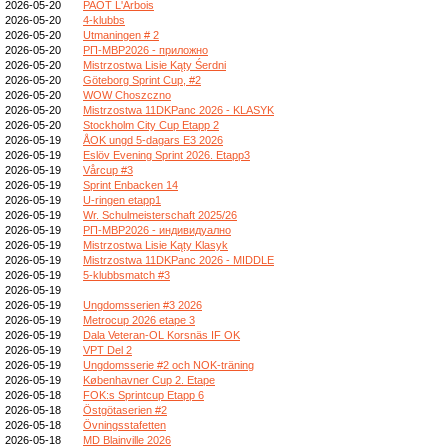
2026-05-20
PAOT L'Arbois
2026-05-20
4-klubbs
2026-05-20
Utmaningen # 2
2026-05-20
РП-МВР2026 - приложно
2026-05-20
Mistrzostwa Lisie Kąty Śerdni
2026-05-20
Göteborg Sprint Cup, #2
2026-05-20
WOW Choszczno
2026-05-20
Mistrzostwa 11DKPanc 2026 - KLASYK
2026-05-20
Stockholm City Cup Etapp 2
2026-05-19
ÅOK ungd 5-dagars E3 2026
2026-05-19
Eslöv Evening Sprint 2026. Etapp3
2026-05-19
Vårcup #3
2026-05-19
Sprint Enbacken 14
2026-05-19
U-ringen etapp1
2026-05-19
Wr. Schulmeisterschaft 2025/26
2026-05-19
РП-МВР2026 - индивидуално
2026-05-19
Mistrzostwa Lisie Kąty Klasyk
2026-05-19
Mistrzostwa 11DKPanc 2026 - MIDDLE
2026-05-19
5-klubbsmatch #3
2026-05-19
2026-05-19
Ungdomsserien #3 2026
2026-05-19
Metrocup 2026 etape 3
2026-05-19
Dala Veteran-OL Korsnäs IF OK
2026-05-19
VPT Del 2
2026-05-19
Ungdomsserie #2 och NOK-träning
2026-05-19
Københavner Cup 2. Etape
2026-05-18
FOK:s Sprintcup Etapp 6
2026-05-18
Östgötaserien #2
2026-05-18
Övningsstafetten
2026-05-18
MD Blainville 2026