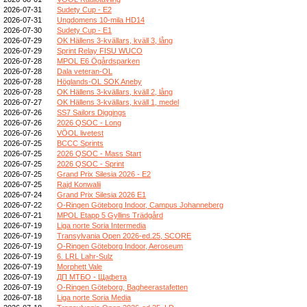
2026-07-31
Sudety Cup - E2
2026-07-31
Ungdomens 10-mila HD14
2026-07-30
Sudety Cup - E1
2026-07-29
OK Hällens 3-kvällars, kväll 3, lång
2026-07-29
Sprint Relay FISU WUCO
2026-07-28
MPOL E6 Ögårdsparken
2026-07-28
Dala veteran-OL
2026-07-28
Höglands-OL SOK Aneby
2026-07-28
OK Hällens 3-kvällars, kväll 2, lång
2026-07-27
OK Hällens 3-kvällars, kväll 1, medel
2026-07-26
SS7 Sailors Diggings
2026-07-26
2026 QSOC - Long
2026-07-26
VÖOL livetest
2026-07-25
BCCC Sprints
2026-07-25
2026 QSOC - Mass Start
2026-07-25
2026 QSOC - Sprint
2026-07-25
Grand Prix Silesia 2026 - E2
2026-07-25
Rajd Konwalii
2026-07-24
Grand Prix Silesia 2026 E1
2026-07-22
O-Ringen Göteborg Indoor, Campus Johanneberg
2026-07-21
MPOL Etapp 5 Gyllins Trädgård
2026-07-19
Liga norte Soria Intermedia
2026-07-19
Transylvania Open 2026-ed.25, SCORE
2026-07-19
O-Ringen Göteborg Indoor, Aeroseum
2026-07-19
6. LRL Lahr-Sulz
2026-07-19
Morphett Vale
2026-07-19
ДП МТБО - Щафета
2026-07-19
O-Ringen Göteborg, Bagheerastafetten
2026-07-18
Liga norte Soria Media