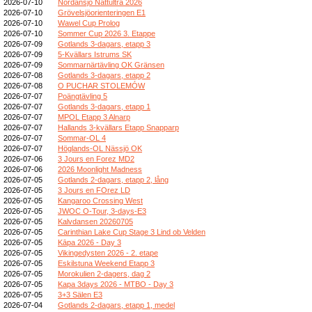
2026-07-10
Nordansjö Nattultra 2026
2026-07-10
Grövelsjöorienteringen E1
2026-07-10
Wawel Cup Prolog
2026-07-10
Sommer Cup 2026 3. Etappe
2026-07-09
Gotlands 3-dagars, etapp 3
2026-07-09
5-Kvällars Istrums SK
2026-07-09
Sommarnärtävling OK Gränsen
2026-07-08
Gotlands 3-dagars, etapp 2
2026-07-08
O PUCHAR STOLEMÓW
2026-07-07
Poängtävling 5
2026-07-07
Gotlands 3-dagars, etapp 1
2026-07-07
MPOL Etapp 3 Alnarp
2026-07-07
Hallands 3-kvällars Etapp Snapparp
2026-07-07
Sommar-OL 4
2026-07-07
Höglands-OL Nässjö OK
2026-07-06
3 Jours en Forez MD2
2026-07-06
2026 Moonlight Madness
2026-07-05
Gotlands 2-dagars, etapp 2, lång
2026-07-05
3 Jours en FOrez LD
2026-07-05
Kangaroo Crossing West
2026-07-05
JWOC O-Tour, 3-days-E3
2026-07-05
Kalvdansen 20260705
2026-07-05
Carinthian Lake Cup Stage 3 Lind ob Velden
2026-07-05
Kāpa 2026 - Day 3
2026-07-05
Vikingedysten 2026 - 2. etape
2026-07-05
Eskilstuna Weekend Etapp 3
2026-07-05
Morokulien 2-dagers, dag 2
2026-07-05
Kapa 3days 2026 - MTBO - Day 3
2026-07-05
3+3 Sälen E3
2026-07-04
Gotlands 2-dagars, etapp 1, medel