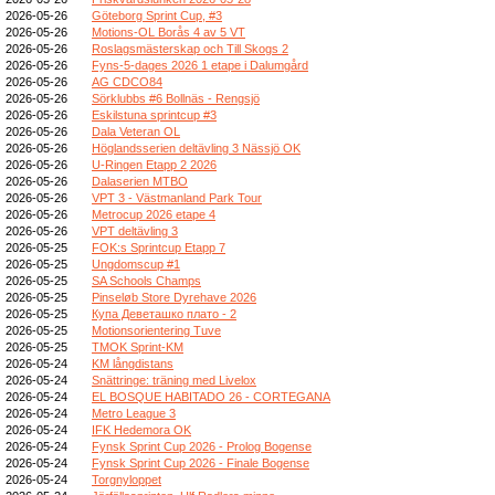
2026-05-26
Göteborg Sprint Cup, #3
2026-05-26
Motions-OL Borås 4 av 5 VT
2026-05-26
Roslagsmästerskap och Till Skogs 2
2026-05-26
Fyns-5-dages 2026 1 etape i Dalumgård
2026-05-26
AG CDCO84
2026-05-26
Sörklubbs #6 Bollnäs - Rengsjö
2026-05-26
Eskilstuna sprintcup #3
2026-05-26
Dala Veteran OL
2026-05-26
Höglandsserien deltävling 3 Nässjö OK
2026-05-26
U-Ringen Etapp 2 2026
2026-05-26
Dalaserien MTBO
2026-05-26
VPT 3 - Västmanland Park Tour
2026-05-26
Metrocup 2026 etape 4
2026-05-26
VPT deltävling 3
2026-05-25
FOK:s Sprintcup Etapp 7
2026-05-25
Ungdomscup #1
2026-05-25
SA Schools Champs
2026-05-25
Pinseløb Store Dyrehave 2026
2026-05-25
Купа Деветашко плато - 2
2026-05-25
Motionsorientering Tuve
2026-05-25
TMOK Sprint-KM
2026-05-24
KM långdistans
2026-05-24
Snättringe: träning med Livelox
2026-05-24
EL BOSQUE HABITADO 26 - CORTEGANA
2026-05-24
Metro League 3
2026-05-24
IFK Hedemora OK
2026-05-24
Fynsk Sprint Cup 2026 - Prolog Bogense
2026-05-24
Fynsk Sprint Cup 2026 - Finale Bogense
2026-05-24
Torgnyloppet