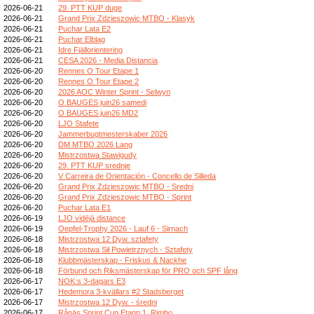
2026-06-21
29. PTT KUP duge
2026-06-21
Grand Prix Zdzieszowic MTBO - Klasyk
2026-06-21
Puchar Lata E2
2026-06-21
Puchar Elbląg
2026-06-21
Idre Fjällorientering
2026-06-21
CESA 2026 - Media Distancia
2026-06-20
Rennes O Tour Etape 1
2026-06-20
Rennes O Tour Etape 2
2026-06-20
2026 AOC Winter Sprint - Selwyn
2026-06-20
O BAUGES juin26 samedi
2026-06-20
O BAUGES juin26 MD2
2026-06-20
LJO Stafete
2026-06-20
Jammerbugtmesterskaber 2026
2026-06-20
DM MTBO 2026 Lang
2026-06-20
Mistrzostwa Stawigudy
2026-06-20
29. PTT KUP srednje
2026-06-20
V Carreira de Orientación - Concello de Silleda
2026-06-20
Grand Prix Zdzieszowic MTBO - Sredni
2026-06-20
Grand Prix Zdzieszowic MTBO - Sprint
2026-06-20
Puchar Lata E1
2026-06-19
LJO vidējā distance
2026-06-19
Oepfel-Trophy 2026 - Lauf 6 - Sirnach
2026-06-18
Mistrzostwa 12 Dyw. sztafety
2026-06-18
Mistrzostwa Sił Powietrznych - Sztafety
2026-06-18
Klubbmästerskap - Friskus & Nackhe
2026-06-18
Förbund och Riksmästerskap för PRO och SPF lång
2026-06-17
NOK:s 3-dagars E3
2026-06-17
Hedemora 3-kvällars #2 Stadsberget
2026-06-17
Mistrzostwa 12 Dyw. - średni
2026-06-17
Rånäs Sprint Cup Etapp 1, Rimbo