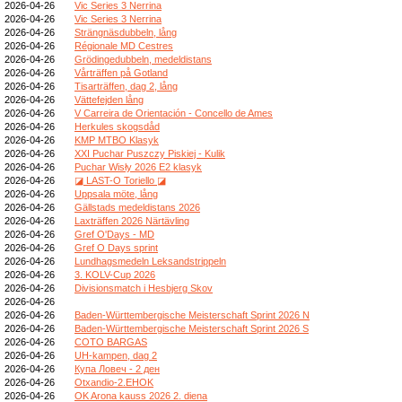
2026-04-26
Vic Series 3 Nerrina
2026-04-26
Vic Series 3 Nerrina
2026-04-26
Strängnäsdubbeln, lång
2026-04-26
Régionale MD Cestres
2026-04-26
Grödingedubbeln, medeldistans
2026-04-26
Vårträffen på Gotland
2026-04-26
Tisarträffen, dag 2, lång
2026-04-26
Vättefejden lång
2026-04-26
V Carreira de Orientación - Concello de Ames
2026-04-26
Herkules skogsdåd
2026-04-26
KMP MTBO Klasyk
2026-04-26
XXI Puchar Puszczy Piskiej - Kulik
2026-04-26
Puchar Wisły 2026 E2 klasyk
2026-04-26
◪ LAST-O Toriello ◪
2026-04-26
Uppsala möte, lång
2026-04-26
Gällstads medeldistans 2026
2026-04-26
Laxträffen 2026 Närtävling
2026-04-26
Gref O'Days - MD
2026-04-26
Gref O Days sprint
2026-04-26
Lundhagsmedeln Leksandstrippeln
2026-04-26
3. KOLV-Cup 2026
2026-04-26
Divisionsmatch i Hesbjerg Skov
2026-04-26
2026-04-26
Baden-Württembergische Meisterschaft Sprint 2026 N
2026-04-26
Baden-Württembergische Meisterschaft Sprint 2026 S
2026-04-26
COTO BARGAS
2026-04-26
UH-kampen, dag 2
2026-04-26
Купа Ловеч - 2 ден
2026-04-26
Otxandio-2.EHOK
2026-04-26
OK Arona kauss 2026 2. diena