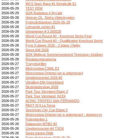
2026-05-29
WCS Spec Race #1 Kinnekulle E1
2026-05-29
TEST PEW
2026-05-29
SOK Radiotest 4 Nyt løb
2026-05-28
Veteran-OL, Södra Vätterbygden
2026-05-28
Friskvårdslunken 2026-05-28
2026-05-28
Leksands serien #1
2026-05-28
Utmaningen # 3 260528
2026-05-28
World Cup Round #2 - Knockout Sprint Final
2026-05-28
World Cup Round #2 - Qualification Knockout Sprint
2026-05-28
Fyns 5-dages 2026 - 2 etape i Højby
2026-05-28
Sprint-KM 2026
2026-05-28
SOK Midtjysk Sommerweekend Testsetup i klubben
2026-05-28
Roslagsveteranerna
2026-05-27
Trarydsgrillen
2026-05-27
Mistrzostwa CSWL E3
2026-05-27
Mistrzostwa Orientuj się w aglomeracji
2026-05-27
Ungdomsserien 2026 #2
2026-05-27
Ultralång-DM Gästrikland
2026-05-27
Skolmästerskap 2026
2026-05-27
Park Tour Värmland Etapp 3
2026-05-27
Park Tour Värmland, Kil E4
2026-05-27
ACING TROFEO SAN FERNANDO
2026-05-27
PAOT N°4 La Torse
2026-05-27
Stockholm City Cup Etapp 3
2026-05-27
Mistrzostwa Orientuj się w aglomeracji - dziewczyn
2026-05-26
Poängtävling 1
2026-05-26
Dalaserien MTBO #2
2026-05-26
Ungdomsserien #4 TSOK
2026-05-26
Sprint träning FAIK
2026-05-26
Friskvårdslunken 2026-05-28