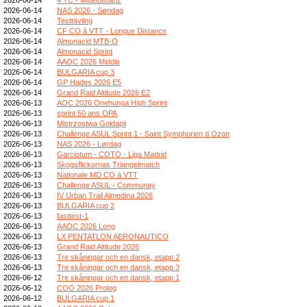
2026-06-14
NAS 2026 - Søndag
2026-06-14
Testtävling
2026-06-14
CF CO à VTT - Longue Distance
2026-06-14
Almonacid MTB-O
2026-06-14
Almonacid Sprint
2026-06-14
AAOC 2026 Middle
2026-06-14
BULGARIA cup 3
2026-06-14
GP Hades 2026 E5
2026-06-14
Grand Raid Altitude 2026 E2
2026-06-13
AOC 2026 Onehunga High Sprint
2026-06-13
sprint 50 ans OPA
2026-06-13
Mistrzostwa Gołdapii
2026-06-13
Challenge ASUL Sprint 1 - Saint Symphorien d Ozon
2026-06-13
NAS 2026 - Lørdag
2026-06-13
Garciotum - COTO - Liga Madrid
2026-06-13
Skogsflickornas Triangelmatch
2026-06-13
Nationale MD CO à VTT
2026-06-13
Challenge ASUL - Communay
2026-06-13
IV Urban Trail Almedina 2026
2026-06-13
BULGARIA cup 2
2026-06-13
fasttest-1
2026-06-13
AAOC 2026 Long
2026-06-13
LX PENTATLON AERONAUTICO
2026-06-13
Grand Raid Altitude 2026
2026-06-13
Tre skåningar och en dansk, etapp 2
2026-06-13
Tre skåningar och en dansk, etapp 3
2026-06-12
Tre skåningar och en dansk, etapp 1
2026-06-12
COO 2026 Prolog
2026-06-12
BULGARIA cup 1