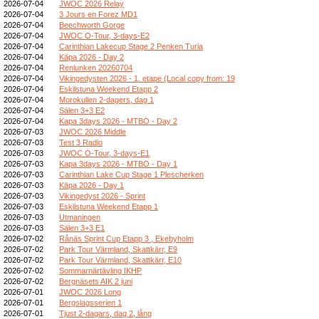
2026-07-04
JWOC 2026 Relay
2026-07-04
3 Jours en Forez MD1
2026-07-04
Beechworth Gorge
2026-07-04
JWOC O-Tour, 3-days-E2
2026-07-04
Carinthian Lakecup Stage 2 Penken Turia
2026-07-04
Kāpa 2026 - Day 2
2026-07-04
Renlunken 20260704
2026-07-04
Vikingedysten 2026 - 1. etape (Local copy from: 19
2026-07-04
Eskilstuna Weekend Etapp 2
2026-07-04
Morokulien 2-dagers, dag 1
2026-07-04
Sälen 3+3 E2
2026-07-04
Kapa 3days 2026 - MTBO - Day 2
2026-07-03
JWOC 2026 Middle
2026-07-03
Test 3 Radio
2026-07-03
JWOC O-Tour, 3-days-E1
2026-07-03
Kapa 3days 2026 - MTBO - Day 1
2026-07-03
Carinthian Lake Cup Stage 1 Plescherken
2026-07-03
Kāpa 2026 - Day 1
2026-07-03
Vikingedyst 2026 - Sprint
2026-07-03
Eskilstuna Weekend Etapp 1
2026-07-03
Utmaningen
2026-07-03
Sälen 3+3 E1
2026-07-02
Rånäs Sprint Cup Etapp 3 , Ekebyholm
2026-07-02
Park Tour Värmland, Skattkärr, E9
2026-07-02
Park Tour Värmland, Skattkärr, E10
2026-07-02
Sommarnärtävling IKHP
2026-07-02
Bergnäsets AIK 2 juni
2026-07-01
JWOC 2026 Long
2026-07-01
Bergslagsserien 1
2026-07-01
Tjust 2-dagars, dag 2, lång