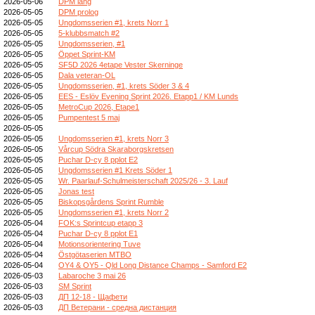
2026-05-06
DPM lang
2026-05-05
DPM prolog
2026-05-05
Ungdomsserien #1, krets Norr 1
2026-05-05
5-klubbsmatch #2
2026-05-05
Ungdomsserien, #1
2026-05-05
Öppet Sprint-KM
2026-05-05
SF5D 2026 4etape Vester Skerninge
2026-05-05
Dala veteran-OL
2026-05-05
Ungdomsserien, #1, krets Söder 3 & 4
2026-05-05
EES - Eslöv Evening Sprint 2026. Etapp1 / KM Lunds
2026-05-05
MetroCup 2026, Etape1
2026-05-05
Pumpentest 5 maj
2026-05-05
2026-05-05
Ungdomsserien #1, krets Norr 3
2026-05-05
Vårcup Södra Skaraborgskretsen
2026-05-05
Puchar D-cy 8 pplot E2
2026-05-05
Ungdomsserien #1 Krets Söder 1
2026-05-05
Wr. Paarlauf-Schulmeisterschaft 2025/26 - 3. Lauf
2026-05-05
Jonas test
2026-05-05
Biskopsgårdens Sprint Rumble
2026-05-05
Ungdomsserien #1, krets Norr 2
2026-05-04
FOK:s Sprintcup etapp 3
2026-05-04
Puchar D-cy 8 pplot E1
2026-05-04
Motionsorientering Tuve
2026-05-04
Östgötaserien MTBO
2026-05-04
OY4 & OY5 - Qld Long Distance Champs - Samford E2
2026-05-03
Labaroche 3 mai 26
2026-05-03
SM Sprint
2026-05-03
ДП 12-18 - Щафети
2026-05-03
ДП Ветерани - средна дистанция