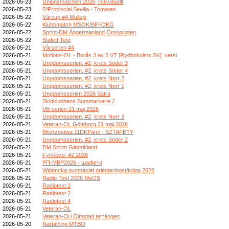
2026-05-23
Unionsmatchen 2026, individuellt
2026-05-23
5ºProvincial Sevilla - Tomares
2026-05-22
Vårcup #4 Mullsjö
2026-05-22
Klubbmatch MSOK/BIF/OKG
2026-05-22
Sprint-DM Ångermanland Örnsprinten
2026-05-22
Stafett Test
2026-05-21
Vårserien #4
2026-05-21
Motions-OL - Borås 3 av 5 VT [Rydboholms SK]_versi
2026-05-21
Ungdomsserien, #2, krets Söder 3
2026-05-21
Ungdomsserien, #2, krets Söder 4
2026-05-21
Ungdomsserien, #2, krets Norr 2
2026-05-21
Ungdomsserien, #2, krets Norr 1
2026-05-21
Ungdomsserien 2026 Sätra
2026-05-21
Skidklubbens Sommarserie 2
2026-05-21
VB-serien 21 maj 2026
2026-05-21
Ungdomsserien, #2, krets Norr 3
2026-05-21
Veteran-OL Göteborg 21 maj 2026
2026-05-21
Mistrzostwa 11DKPanc - SZTAFETY
2026-05-21
Ungdomsserien, #2, krets Söder 2
2026-05-21
DM Sprint Gästrikland
2026-05-21
Fyrklöver #2 2026
2026-05-21
РП-МВР2026 - щафети
2026-05-21
Widénska gymnasiet orienteringstävling 2026
2026-05-21
Radio Test 2026 MeOS
2026-05-21
Radiotest 2
2026-05-21
Radiotest 2
2026-05-21
Radiotest 4
2026-05-21
Veteran-OL
2026-05-21
Veteran-Ol i Ölmstad terrängen
2026-05-20
Närtävling MTBO