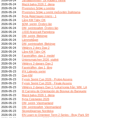
2026-05-24
Järfällasprinten, Ulf Radlers minne
2026-05-24
Mazā balva 2026 2. diena
2026-05-24
Prvenstvo Srbije u sprintu
2026-05-24
Prvenstvo Srbije u sprint mešovitim štafetama
2026-05-24
Купа Деветашко плато - 1
2026-05-24
Lång KM Täby OK
2026-05-24
§DM, sprint, Örebro län
2026-05-24
DM, sprintstafett, Örebro län
2026-05-24
JJDD Aranzadi Pamplona
2026-05-24
DM, sprint, Blekinge
2026-05-24
Lämmeltåget
2026-05-24
DM, sprintstafett, Blekinge
2026-05-24
Vittjärvs 2 dgrs Dag 2
2026-05-24
Lång KM Täby OK
2026-05-24
Faxeträffen, dag 2, medel
2026-05-24
Unionsmatchen 2026, stafett
2026-05-24
Vittjärvs 2-dagars Dag 2
2026-05-23
Faxeträffen, dag 1, lång
2026-05-23
IFK Lidingös sprint
2026-05-23
Dag-KM
2026-05-23
Fynsk Sprint Cup 2026 - Prolog Assens
2026-05-23
Fynsk Sprint Cup 2026 - Finale Assens
2026-05-23
Vittjärvs 2-dagars Dag 1 (Lokal kopia från: WIK_LA
2026-05-23
III Carreira de Orientación do Bosque do Banquete
2026-05-23
Mazā balva 2026 1. diena
2026-05-23
Купа Севлиево 2026
2026-05-23
DM, sprint, Västmanland
2026-05-23
DM, sprintstafett, Västmanland
2026-05-23
Skogslöparnas Nordiska
2026-05-23
EN Learn to Orienteer Term 2 Series - Bray Park SH