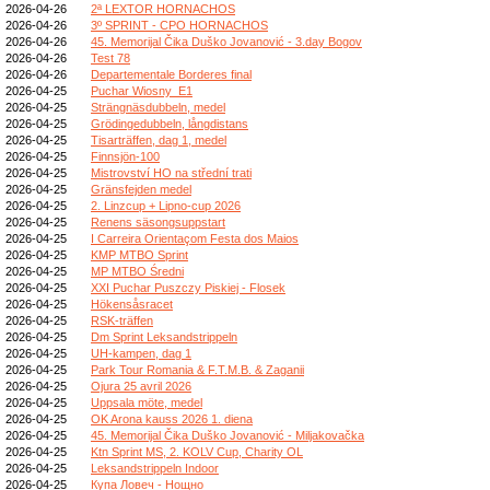
2026-04-26
2ª LEXTOR HORNACHOS
2026-04-26
3º SPRINT - CPO HORNACHOS
2026-04-26
45. Memorijal Čika Duško Jovanović - 3.day Bogov
2026-04-26
Test 78
2026-04-26
Departementale Borderes final
2026-04-25
Puchar Wiosny_E1
2026-04-25
Strängnäsdubbeln, medel
2026-04-25
Grödingedubbeln, långdistans
2026-04-25
Tisarträffen, dag 1, medel
2026-04-25
Finnsjön-100
2026-04-25
Mistrovství HO na střední trati
2026-04-25
Gränsfejden medel
2026-04-25
2. Linzcup + Lipno-cup 2026
2026-04-25
Renens säsongsuppstart
2026-04-25
I Carreira Orientaçom Festa dos Maios
2026-04-25
KMP MTBO Sprint
2026-04-25
MP MTBO Średni
2026-04-25
XXI Puchar Puszczy Piskiej - Flosek
2026-04-25
Hökensåsracet
2026-04-25
RSK-träffen
2026-04-25
Dm Sprint Leksandstrippeln
2026-04-25
UH-kampen, dag 1
2026-04-25
Park Tour Romania & F.T.M.B. & Zaganii
2026-04-25
Ojura 25 avril 2026
2026-04-25
Uppsala möte, medel
2026-04-25
OK Arona kauss 2026 1. diena
2026-04-25
45. Memorijal Čika Duško Jovanović - Miljakovačka
2026-04-25
Ktn Sprint MS, 2. KOLV Cup, Charity OL
2026-04-25
Leksandstrippeln Indoor
2026-04-25
Купа Ловеч - Нощно