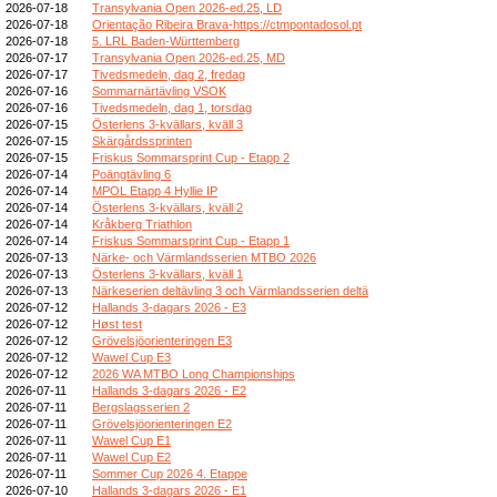
2026-07-18
Transylvania Open 2026-ed.25, LD
2026-07-18
Orientação Ribeira Brava-https://ctmpontadosol.pt
2026-07-18
5. LRL Baden-Württemberg
2026-07-17
Transylvania Open 2026-ed.25, MD
2026-07-17
Tivedsmedeln, dag 2, fredag
2026-07-16
Sommarnärtävling VSOK
2026-07-16
Tivedsmedeln, dag 1, torsdag
2026-07-15
Österlens 3-kvällars, kväll 3
2026-07-15
Skärgårdssprinten
2026-07-15
Friskus Sommarsprint Cup - Etapp 2
2026-07-14
Poängtävling 6
2026-07-14
MPOL Etapp 4 Hyllie IP
2026-07-14
Österlens 3-kvällars, kväll 2
2026-07-14
Kråkberg Triathlon
2026-07-14
Friskus Sommarsprint Cup - Etapp 1
2026-07-13
Närke- och Värmlandsserien MTBO 2026
2026-07-13
Österlens 3-kvällars, kväll 1
2026-07-13
Närkeserien deltävling 3 och Värmlandsserien deltä
2026-07-12
Hallands 3-dagars 2026 - E3
2026-07-12
Høst test
2026-07-12
Grövelsjöorienteringen E3
2026-07-12
Wawel Cup E3
2026-07-12
2026 WA MTBO Long Championships
2026-07-11
Hallands 3-dagars 2026 - E2
2026-07-11
Bergslagsserien 2
2026-07-11
Grövelsjöorienteringen E2
2026-07-11
Wawel Cup E1
2026-07-11
Wawel Cup E2
2026-07-11
Sommer Cup 2026 4. Etappe
2026-07-10
Hallands 3-dagars 2026 - E1