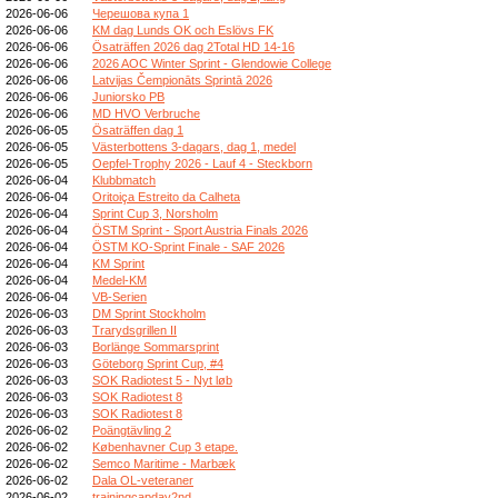
2026-06-06
Черешова купа 1
2026-06-06
KM dag Lunds OK och Eslövs FK
2026-06-06
Ösaträffen 2026 dag 2Total HD 14-16
2026-06-06
2026 AOC Winter Sprint - Glendowie College
2026-06-06
Latvijas Čempionāts Sprintā 2026
2026-06-06
Juniorsko PB
2026-06-06
MD HVO Verbruche
2026-06-05
Ösaträffen dag 1
2026-06-05
Västerbottens 3-dagars, dag 1, medel
2026-06-05
Oepfel-Trophy 2026 - Lauf 4 - Steckborn
2026-06-04
Klubbmatch
2026-06-04
Oritoiça Estreito da Calheta
2026-06-04
Sprint Cup 3, Norsholm
2026-06-04
ÖSTM Sprint - Sport Austria Finals 2026
2026-06-04
ÖSTM KO-Sprint Finale - SAF 2026
2026-06-04
KM Sprint
2026-06-04
Medel-KM
2026-06-04
VB-Serien
2026-06-03
DM Sprint Stockholm
2026-06-03
Trarydsgrillen II
2026-06-03
Borlänge Sommarsprint
2026-06-03
Göteborg Sprint Cup, #4
2026-06-03
SOK Radiotest 5 - Nyt løb
2026-06-03
SOK Radiotest 8
2026-06-03
SOK Radiotest 8
2026-06-02
Poängtävling 2
2026-06-02
Københavner Cup 3 etape.
2026-06-02
Semco Maritime - Marbæk
2026-06-02
Dala OL-veteraner
2026-06-02
trainingcapday2nd