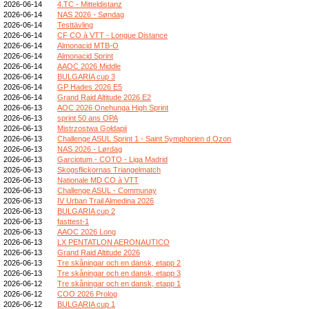
2026-06-14
4.TC - Mitteldistanz
2026-06-14
NAS 2026 - Søndag
2026-06-14
Testtävling
2026-06-14
CF CO à VTT - Longue Distance
2026-06-14
Almonacid MTB-O
2026-06-14
Almonacid Sprint
2026-06-14
AAOC 2026 Middle
2026-06-14
BULGARIA cup 3
2026-06-14
GP Hades 2026 E5
2026-06-14
Grand Raid Altitude 2026 E2
2026-06-13
AOC 2026 Onehunga High Sprint
2026-06-13
sprint 50 ans OPA
2026-06-13
Mistrzostwa Gołdapii
2026-06-13
Challenge ASUL Sprint 1 - Saint Symphorien d Ozon
2026-06-13
NAS 2026 - Lørdag
2026-06-13
Garciotum - COTO - Liga Madrid
2026-06-13
Skogsflickornas Triangelmatch
2026-06-13
Nationale MD CO à VTT
2026-06-13
Challenge ASUL - Communay
2026-06-13
IV Urban Trail Almedina 2026
2026-06-13
BULGARIA cup 2
2026-06-13
fasttest-1
2026-06-13
AAOC 2026 Long
2026-06-13
LX PENTATLON AERONAUTICO
2026-06-13
Grand Raid Altitude 2026
2026-06-13
Tre skåningar och en dansk, etapp 2
2026-06-13
Tre skåningar och en dansk, etapp 3
2026-06-12
Tre skåningar och en dansk, etapp 1
2026-06-12
COO 2026 Prolog
2026-06-12
BULGARIA cup 1