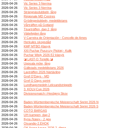
2026-04-26
Vic Series 3 Nerrina
2026-04-26
Vic Series 3 Nerrina
2026-04-26
Strängnäsdubbeln, lång
2026-04-26
Régionale MD Cestres
2026-04-26
Grödingedubbeln, medeldistans
2026-04-26
Vårträffen på Gotland
2026-04-26
Tisarträffen, dag 2, lång
2026-04-26
Vättefejden lång
2026-04-26
V Carreira de Orientación - Concello de Ames
2026-04-26
Herkules skogsdåd
2026-04-26
KMP MTBO Klasyk
2026-04-26
XXI Puchar Puszczy Piskiej - Kulik
2026-04-26
Puchar Wisły 2026 E2 klasyk
2026-04-26
◪ LAST-O Toriello ◪
2026-04-26
Uppsala möte, lång
2026-04-26
Gällstads medeldistans 2026
2026-04-26
Laxträffen 2026 Närtävling
2026-04-26
Gref O'Days - MD
2026-04-26
Gref O Days sprint
2026-04-26
Lundhagsmedeln Leksandstrippeln
2026-04-26
3. KOLV-Cup 2026
2026-04-26
Divisionsmatch i Hesbjerg Skov
2026-04-26
2026-04-26
Baden-Württembergische Meisterschaft Sprint 2026 N
2026-04-26
Baden-Württembergische Meisterschaft Sprint 2026 S
2026-04-26
COTO BARGAS
2026-04-26
UH-kampen, dag 2
2026-04-26
Купа Ловеч - 2 ден
2026-04-26
Otxandio-2.EHOK
2026-04-26
OK Arona kauss 2026 2. diena