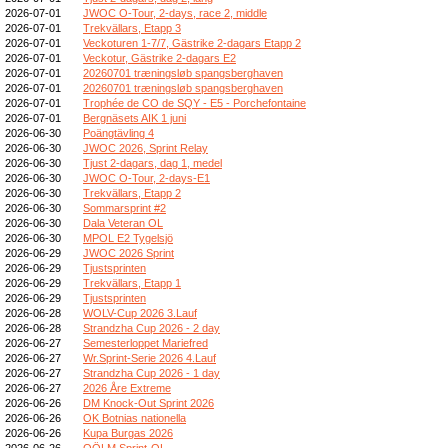
2026-07-01
JWOC O-Tour, 2-days, race 2, middle
2026-07-01
Trekvällars, Etapp 3
2026-07-01
Veckoturen 1-7/7, Gästrike 2-dagars Etapp 2
2026-07-01
Veckotur, Gästrike 2-dagars E2
2026-07-01
20260701 træningsløb spangsberghaven
2026-07-01
20260701 træningsløb spangsberghaven
2026-07-01
Trophée de CO de SQY - E5 - Porchefontaine
2026-07-01
Bergnäsets AIK 1 juni
2026-06-30
Poängtävling 4
2026-06-30
JWOC 2026, Sprint Relay
2026-06-30
Tjust 2-dagars, dag 1, medel
2026-06-30
JWOC O-Tour, 2-days-E1
2026-06-30
Trekvällars, Etapp 2
2026-06-30
Sommarsprint #2
2026-06-30
Dala Veteran OL
2026-06-30
MPOL E2 Tygelsjö
2026-06-29
JWOC 2026 Sprint
2026-06-29
Tjustsprinten
2026-06-29
Trekvällars, Etapp 1
2026-06-29
Tjustsprinten
2026-06-28
WOLV-Cup 2026 3.Lauf
2026-06-28
Strandzha Cup 2026 - 2 day
2026-06-27
Semesterloppet Mariefred
2026-06-27
Wr.Sprint-Serie 2026 4.Lauf
2026-06-27
Strandzha Cup 2026 - 1 day
2026-06-27
2026 Åre Extreme
2026-06-26
DM Knock-Out Sprint 2026
2026-06-26
OK Botnias nationella
2026-06-26
Kupa Burgas 2026
2026-06-26
OÖLM Sprint-OL