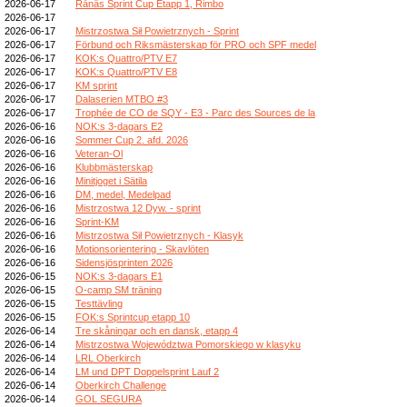
2026-06-17
Rånäs Sprint Cup Etapp 1, Rimbo
2026-06-17
2026-06-17
Mistrzostwa Sił Powietrznych - Sprint
2026-06-17
Förbund och Riksmästerskap för PRO och SPF medel
2026-06-17
KOK:s Quattro/PTV E7
2026-06-17
KOK:s Quattro/PTV E8
2026-06-17
KM sprint
2026-06-17
Dalaserien MTBO #3
2026-06-17
Trophée de CO de SQY - E3 - Parc des Sources de la
2026-06-16
NOK:s 3-dagars E2
2026-06-16
Sommer Cup 2. afd. 2026
2026-06-16
Veteran-Ol
2026-06-16
Klubbmästerskap
2026-06-16
Minitjoget i Sätila
2026-06-16
DM, medel, Medelpad
2026-06-16
Mistrzostwa 12 Dyw. - sprint
2026-06-16
Sprint-KM
2026-06-16
Mistrzostwa Sił Powietrznych - Klasyk
2026-06-16
Motionsorientering - Skavlöten
2026-06-16
Sidensjösprinten 2026
2026-06-15
NOK:s 3-dagars E1
2026-06-15
O-camp SM träning
2026-06-15
Testtävling
2026-06-15
FOK:s Sprintcup etapp 10
2026-06-14
Tre skåningar och en dansk, etapp 4
2026-06-14
Mistrzostwa Województwa Pomorskiego w klasyku
2026-06-14
LRL Oberkirch
2026-06-14
LM und DPT Doppelsprint Lauf 2
2026-06-14
Oberkirch Challenge
2026-06-14
GOL SEGURA