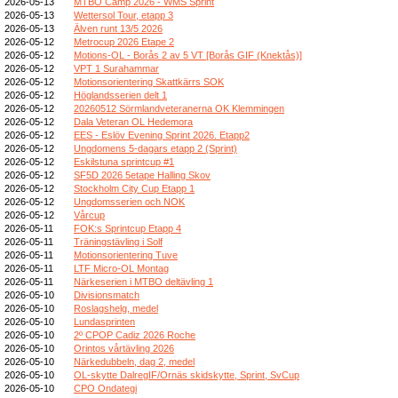
2026-05-13
MTBO Camp 2026 - WMS Sprint
2026-05-13
Wettersol Tour, etapp 3
2026-05-13
Älven runt 13/5 2026
2026-05-12
Metrocup 2026 Etape 2
2026-05-12
Motions-OL - Borås 2 av 5 VT [Borås GIF (Knektås)]
2026-05-12
VPT 1 Surahammar
2026-05-12
Motionsorientering Skattkärrs SOK
2026-05-12
Höglandsserien delt 1
2026-05-12
20260512 Sörmlandveteranerna OK Klemmingen
2026-05-12
Dala Veteran OL Hedemora
2026-05-12
EES - Eslöv Evening Sprint 2026. Etapp2
2026-05-12
Ungdomens 5-dagars etapp 2 (Sprint)
2026-05-12
Eskilstuna sprintcup #1
2026-05-12
SF5D 2026 5etape Halling Skov
2026-05-12
Stockholm City Cup Etapp 1
2026-05-12
Ungdomsserien och NOK
2026-05-12
Vårcup
2026-05-11
FOK:s Sprintcup Etapp 4
2026-05-11
Träningstävling i Solf
2026-05-11
Motionsorientering Tuve
2026-05-11
LTF Micro-OL Montag
2026-05-11
Närkeserien i MTBO deltävling 1
2026-05-10
Divisionsmatch
2026-05-10
Roslagshelg, medel
2026-05-10
Lundasprinten
2026-05-10
2º CPOP Cadiz 2026 Roche
2026-05-10
Orintos vårtävling 2026
2026-05-10
Närkedubbeln, dag 2, medel
2026-05-10
OL-skytte DalregIF/Ornäs skidskytte, Sprint, SvCup
2026-05-10
CPO Ondategi