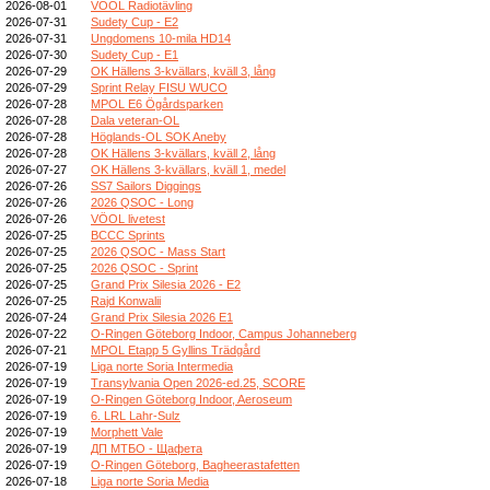
2026-08-01
VOOL Radiotävling
2026-07-31
Sudety Cup - E2
2026-07-31
Ungdomens 10-mila HD14
2026-07-30
Sudety Cup - E1
2026-07-29
OK Hällens 3-kvällars, kväll 3, lång
2026-07-29
Sprint Relay FISU WUCO
2026-07-28
MPOL E6 Ögårdsparken
2026-07-28
Dala veteran-OL
2026-07-28
Höglands-OL SOK Aneby
2026-07-28
OK Hällens 3-kvällars, kväll 2, lång
2026-07-27
OK Hällens 3-kvällars, kväll 1, medel
2026-07-26
SS7 Sailors Diggings
2026-07-26
2026 QSOC - Long
2026-07-26
VÖOL livetest
2026-07-25
BCCC Sprints
2026-07-25
2026 QSOC - Mass Start
2026-07-25
2026 QSOC - Sprint
2026-07-25
Grand Prix Silesia 2026 - E2
2026-07-25
Rajd Konwalii
2026-07-24
Grand Prix Silesia 2026 E1
2026-07-22
O-Ringen Göteborg Indoor, Campus Johanneberg
2026-07-21
MPOL Etapp 5 Gyllins Trädgård
2026-07-19
Liga norte Soria Intermedia
2026-07-19
Transylvania Open 2026-ed.25, SCORE
2026-07-19
O-Ringen Göteborg Indoor, Aeroseum
2026-07-19
6. LRL Lahr-Sulz
2026-07-19
Morphett Vale
2026-07-19
ДП МТБО - Щафета
2026-07-19
O-Ringen Göteborg, Bagheerastafetten
2026-07-18
Liga norte Soria Media