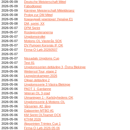
2026-05-09
Deutsche Meisterschaft Mittel
2026-05-09
Fäbodloppet
2026-05-09
Kärntner Meisterschaft Mitteldistanz
2026-05-08
Prolog zur DM Mittel
2026-05-08
Командний чемпіонат України E1
2026-05-08
DM, sprint, XX
2026-05-07
DPM Sprint
2026-05-07
Roslagsveteranerna
2026-05-07
Ungdomstrollet
2026-05-07
Motions-OL Västerås SOK
2026-05-07
DV Pumoen Korsnäs IF OK
2026-05-07
Firma-O-Løb 20260507
2026-05-07
2026-05-07
Nissadals Ungdoms Cup
2026-05-07
Test 81
2026-05-06
Ungdomsserien deltävling 3, Östra Blekinge
2026-05-06
Wettersol Tour, etapp 2
2026-05-06
Ljungsbrokampen 2026
2026-05-06
Oligan deltävling 2
2026-05-06
Ungdomsserie 3 Västra Blekinge
2026-05-06
PAOT 1_Gardanne
2026-05-06
Veteran OL 3-stad
2026-05-06
Utmaningen 1 - Karlsbyhedens OK
2026-05-06
Ungdomsserie & Motions-OL
2026-05-06
Vårserien, #2, lång
2026-05-06
Dalaserien MTBO #1
2026-05-06
KM Sprint OLTeamet OCK
2026-05-06
KTHM 2026
2026-05-06
Älgsprinten Trimtex Cup 1
2026-05-06
Firma-O-Løb 2026-05-06