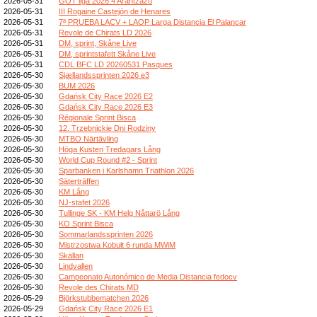
2026-05-31
GOT liga 2026.4 Arantzazu
2026-05-31
III Rogaine Castejón de Henares
2026-05-31
7ª PRUEBA LACV + LAOP Larga Distancia El Palancar
2026-05-31
Revole de Chirats LD 2026
2026-05-31
DM, sprint, Skåne Live
2026-05-31
DM, sprintstafett Skåne Live
2026-05-31
CDL BFC LD 20260531 Pasques
2026-05-30
Sjællandssprinten 2026 e3
2026-05-30
BUM 2026
2026-05-30
Gdańsk City Race 2026 E2
2026-05-30
Gdańsk City Race 2026 E3
2026-05-30
Régionale Sprint Bisca
2026-05-30
12. Trzebnickie Dni Rodziny
2026-05-30
MTBO Närtävling
2026-05-30
Höga Kusten Tredagars Lång
2026-05-30
World Cup Round #2 - Sprint
2026-05-30
Sparbanken i Karlshamn Triathlon 2026
2026-05-30
Säterträffen
2026-05-30
KM Lång
2026-05-30
NJ-stafet 2026
2026-05-30
Tullinge SK - KM Helg Nåttarö Lång
2026-05-30
KO Sprint Bisca
2026-05-30
Sommarlandssprinten 2026
2026-05-30
Mistrzostwa Kobułt 6 runda MWiM
2026-05-30
Skällan
2026-05-30
Lindvallen
2026-05-30
Campeonato Autonómico de Media Distancia fedocv
2026-05-30
Revole des Chirats MD
2026-05-29
Björkstubbematchen 2026
2026-05-29
Gdańsk City Race 2026 E1