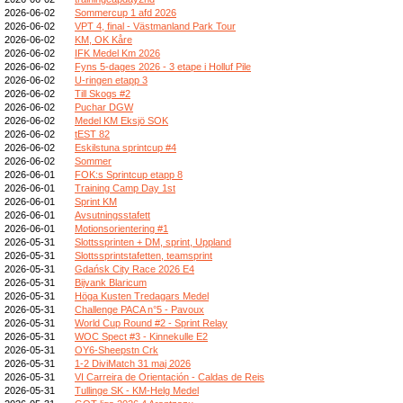
2026-06-02
Sommercup 1 afd 2026
2026-06-02
VPT 4, final - Västmanland Park Tour
2026-06-02
KM, OK Kåre
2026-06-02
IFK Medel Km 2026
2026-06-02
Fyns 5-dages 2026 - 3 etape i Holluf Pile
2026-06-02
U-ringen etapp 3
2026-06-02
Till Skogs #2
2026-06-02
Puchar DGW
2026-06-02
Medel KM Eksjö SOK
2026-06-02
tEST 82
2026-06-02
Eskilstuna sprintcup #4
2026-06-02
Sommer
2026-06-01
FOK:s Sprintcup etapp 8
2026-06-01
Training Camp Day 1st
2026-06-01
Sprint KM
2026-06-01
Avsutningsstafett
2026-06-01
Motionsorientering #1
2026-05-31
Slottssprinten + DM, sprint, Uppland
2026-05-31
Slottssprintstafetten, teamsprint
2026-05-31
Gdańsk City Race 2026 E4
2026-05-31
Bijvank Blaricum
2026-05-31
Höga Kusten Tredagars Medel
2026-05-31
Challenge PACA n°5 - Pavoux
2026-05-31
World Cup Round #2 - Sprint Relay
2026-05-31
WOC Spect #3 - Kinnekulle E2
2026-05-31
OY6-Sheepstn Crk
2026-05-31
1-2 DiviMatch 31 maj 2026
2026-05-31
VI Carreira de Orientación - Caldas de Reis
2026-05-31
Tullinge SK - KM-Helg Medel