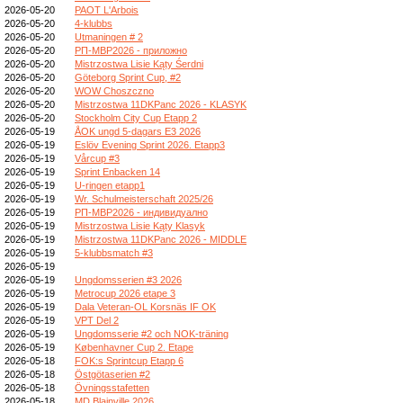
2026-05-20
PAOT L'Arbois
2026-05-20
4-klubbs
2026-05-20
Utmaningen # 2
2026-05-20
РП-МВР2026 - приложно
2026-05-20
Mistrzostwa Lisie Kąty Śerdni
2026-05-20
Göteborg Sprint Cup, #2
2026-05-20
WOW Choszczno
2026-05-20
Mistrzostwa 11DKPanc 2026 - KLASYK
2026-05-20
Stockholm City Cup Etapp 2
2026-05-19
ÅOK ungd 5-dagars E3 2026
2026-05-19
Eslöv Evening Sprint 2026. Etapp3
2026-05-19
Vårcup #3
2026-05-19
Sprint Enbacken 14
2026-05-19
U-ringen etapp1
2026-05-19
Wr. Schulmeisterschaft 2025/26
2026-05-19
РП-МВР2026 - индивидуално
2026-05-19
Mistrzostwa Lisie Kąty Klasyk
2026-05-19
Mistrzostwa 11DKPanc 2026 - MIDDLE
2026-05-19
5-klubbsmatch #3
2026-05-19
2026-05-19
Ungdomsserien #3 2026
2026-05-19
Metrocup 2026 etape 3
2026-05-19
Dala Veteran-OL Korsnäs IF OK
2026-05-19
VPT Del 2
2026-05-19
Ungdomsserie #2 och NOK-träning
2026-05-19
Københavner Cup 2. Etape
2026-05-18
FOK:s Sprintcup Etapp 6
2026-05-18
Östgötaserien #2
2026-05-18
Övningsstafetten
2026-05-18
MD Blainville 2026