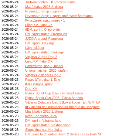
2026-05-24
Järfällasprinten, Ulf Radlers minne
2026-05-24
Mazā balva 2026 2. diena
2026-05-24
Prvenstvo Srbije u sprintu
2026-05-24
Prvenstvo Srbije u sprint mešovitim štafetama
2026-05-24
Купа Деветашко плато - 1
2026-05-24
Lång KM Täby OK
2026-05-24
§DM, sprint, Örebro län
2026-05-24
DM, sprintstafett, Örebro län
2026-05-24
JJDD Aranzadi Pamplona
2026-05-24
DM, sprint, Blekinge
2026-05-24
Lämmeltåget
2026-05-24
DM, sprintstafett, Blekinge
2026-05-24
Vittjärvs 2 dgrs Dag 2
2026-05-24
Lång KM Täby OK
2026-05-24
Faxeträffen, dag 2, medel
2026-05-24
Unionsmatchen 2026, stafett
2026-05-24
Vittjärvs 2-dagars Dag 2
2026-05-23
Faxeträffen, dag 1, lång
2026-05-23
IFK Lidingös sprint
2026-05-23
Dag-KM
2026-05-23
Fynsk Sprint Cup 2026 - Prolog Assens
2026-05-23
Fynsk Sprint Cup 2026 - Finale Assens
2026-05-23
Vittjärvs 2-dagars Dag 1 (Lokal kopia från: WIK_LA
2026-05-23
III Carreira de Orientación do Bosque do Banquete
2026-05-23
Mazā balva 2026 1. diena
2026-05-23
Купа Севлиево 2026
2026-05-23
DM, sprint, Västmanland
2026-05-23
DM, sprintstafett, Västmanland
2026-05-23
Skogslöparnas Nordiska
2026-05-23
EN Learn to Orienteer Term 2 Series - Bray Park SH