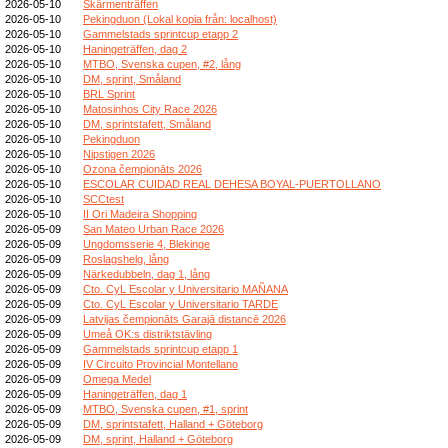
2026-05-10
Skärmenträffen
2026-05-10
Pekingduon (Lokal kopia från: localhost)
2026-05-10
Gammelstads sprintcup etapp 2
2026-05-10
Haningeträffen, dag 2
2026-05-10
MTBO, Svenska cupen, #2, lång
2026-05-10
DM, sprint, Småland
2026-05-10
BRL Sprint
2026-05-10
Matosinhos City Race 2026
2026-05-10
DM, sprintstafett, Småland
2026-05-10
Pekingduon
2026-05-10
Nipstigen 2026
2026-05-10
Ozona čempionāts 2026
2026-05-10
ESCOLAR CUIDAD REAL DEHESA BOYAL-PUERTOLLANO
2026-05-10
SCCtest
2026-05-10
II Ori Madeira Shopping
2026-05-09
San Mateo Urban Race 2026
2026-05-09
Ungdomsserie 4, Blekinge
2026-05-09
Roslagshelg, lång
2026-05-09
Närkedubbeln, dag 1, lång
2026-05-09
Cto. CyL Escolar y Universitario MAÑANA
2026-05-09
Cto. CyL Escolar y Universitario TARDE
2026-05-09
Latvijas čempionāts Garajā distancē 2026
2026-05-09
Umeå OK:s distriktstävling
2026-05-09
Gammelstads sprintcup etapp 1
2026-05-09
IV Circuito Provincial Montellano
2026-05-09
Omega Medel
2026-05-09
Haningeträffen, dag 1
2026-05-09
MTBO, Svenska cupen, #1, sprint
2026-05-09
DM, sprintstafett, Halland + Göteborg
2026-05-09
DM, sprint, Halland + Göteborg