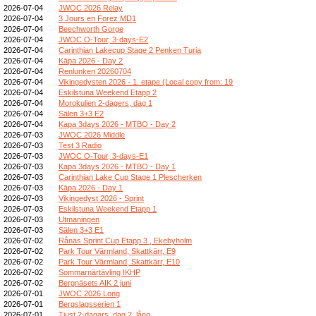
2026-07-04
JWOC 2026 Relay
2026-07-04
3 Jours en Forez MD1
2026-07-04
Beechworth Gorge
2026-07-04
JWOC O-Tour, 3-days-E2
2026-07-04
Carinthian Lakecup Stage 2 Penken Turia
2026-07-04
Kāpa 2026 - Day 2
2026-07-04
Renlunken 20260704
2026-07-04
Vikingedysten 2026 - 1. etape (Local copy from: 19
2026-07-04
Eskilstuna Weekend Etapp 2
2026-07-04
Morokulien 2-dagers, dag 1
2026-07-04
Sälen 3+3 E2
2026-07-04
Kapa 3days 2026 - MTBO - Day 2
2026-07-03
JWOC 2026 Middle
2026-07-03
Test 3 Radio
2026-07-03
JWOC O-Tour, 3-days-E1
2026-07-03
Kapa 3days 2026 - MTBO - Day 1
2026-07-03
Carinthian Lake Cup Stage 1 Plescherken
2026-07-03
Kāpa 2026 - Day 1
2026-07-03
Vikingedyst 2026 - Sprint
2026-07-03
Eskilstuna Weekend Etapp 1
2026-07-03
Utmaningen
2026-07-03
Sälen 3+3 E1
2026-07-02
Rånäs Sprint Cup Etapp 3 , Ekebyholm
2026-07-02
Park Tour Värmland, Skattkärr, E9
2026-07-02
Park Tour Värmland, Skattkärr, E10
2026-07-02
Sommarnärtävling IKHP
2026-07-02
Bergnäsets AIK 2 juni
2026-07-01
JWOC 2026 Long
2026-07-01
Bergslagsserien 1
2026-07-01
Tjust 2-dagars, dag 2, lång