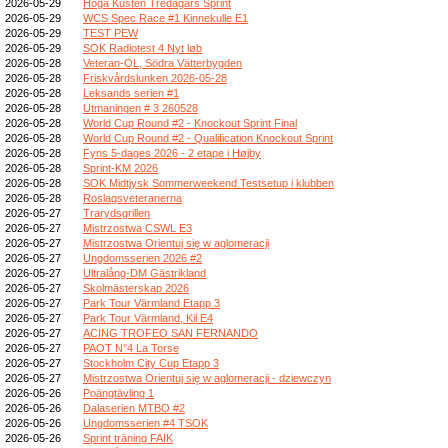
2026-05-29
Höga Kusten Tredagars Sprint
2026-05-29
WCS Spec Race #1 Kinnekulle E1
2026-05-29
TEST PEW
2026-05-29
SOK Radiotest 4 Nyt løb
2026-05-28
Veteran-OL, Södra Vätterbygden
2026-05-28
Friskvårdslunken 2026-05-28
2026-05-28
Leksands serien #1
2026-05-28
Utmaningen # 3 260528
2026-05-28
World Cup Round #2 - Knockout Sprint Final
2026-05-28
World Cup Round #2 - Qualification Knockout Sprint
2026-05-28
Fyns 5-dages 2026 - 2 etape i Højby
2026-05-28
Sprint-KM 2026
2026-05-28
SOK Midtjysk Sommerweekend Testsetup i klubben
2026-05-28
Roslagsveteranerna
2026-05-27
Trarydsgrillen
2026-05-27
Mistrzostwa CSWL E3
2026-05-27
Mistrzostwa Orientuj się w aglomeracji
2026-05-27
Ungdomsserien 2026 #2
2026-05-27
Ultralång-DM Gästrikland
2026-05-27
Skolmästerskap 2026
2026-05-27
Park Tour Värmland Etapp 3
2026-05-27
Park Tour Värmland, Kil E4
2026-05-27
ACING TROFEO SAN FERNANDO
2026-05-27
PAOT N°4 La Torse
2026-05-27
Stockholm City Cup Etapp 3
2026-05-27
Mistrzostwa Orientuj się w aglomeracji - dziewczyn
2026-05-26
Poängtävling 1
2026-05-26
Dalaserien MTBO #2
2026-05-26
Ungdomsserien #4 TSOK
2026-05-26
Sprint träning FAIK