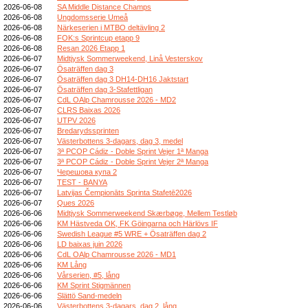
2026-06-08
SA Middle Distance Champs
2026-06-08
Ungdomsserie Umeå
2026-06-08
Närkeserien i MTBO deltävling 2
2026-06-08
FOK:s Sprintcup etapp 9
2026-06-08
Resan 2026 Etapp 1
2026-06-07
Midtjysk Sommerweekend, Linå Vesterskov
2026-06-07
Ösaträffen dag 3
2026-06-07
Ösaträffen dag 3 DH14-DH16 Jaktstart
2026-06-07
Ösaträffen dag 3-Stafettligan
2026-06-07
CdL OAlp Chamrousse 2026 - MD2
2026-06-07
CLRS Baixas 2026
2026-06-07
UTPV 2026
2026-06-07
Bredarydssprinten
2026-06-07
Västerbottens 3-dagars, dag 3, medel
2026-06-07
3ª PCOP Cádiz - Doble Sprint Vejer 1ª Manga
2026-06-07
3ª PCOP Cádiz - Doble Sprint Vejer 2ª Manga
2026-06-07
Черешова купа 2
2026-06-07
TEST - BANYA
2026-06-07
Latvijas Čempionāts Sprinta Stafetē2026
2026-06-07
Ques 2026
2026-06-06
Midtjysk Sommerweekend Skærbøge, Mellem Testløb
2026-06-06
KM Hästveda OK, FK Göingarna och Härlövs IF
2026-06-06
Swedish League #5 WRE + Ösaträffen dag 2
2026-06-06
LD baixas juin 2026
2026-06-06
CdL OAlp Chamrousse 2026 - MD1
2026-06-06
KM Lång
2026-06-06
Vårserien, #5, lång
2026-06-06
KM Sprint Stigmännen
2026-06-06
Slättö Sand-medeln
2026-06-06
Västerbottens 3-dagars, dag 2, lång