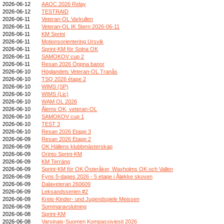
2026-06-12
AAOC 2026 Relay
2026-06-12
TESTRAID
2026-06-11
Veteran-OL Varkullen
2026-06-11
Veteran-OL IK Stern 2026-06-11
2026-06-11
KM Sprint
2026-06-11
Motionsorientering Ursvik
2026-06-11
Sprint-KM för Solna OK
2026-06-11
SAMOKOV cup 2
2026-06-11
Resan 2026 Öppna banor
2026-06-10
Höglandets Veteran-OL Tranås
2026-06-10
TSQ 2026 étape 2
2026-06-10
WIMS (SP)
2026-06-10
WIMS (Lic)
2026-06-10
WAM OL 2026
2026-06-10
Ålems OK, veteran-OL
2026-06-10
SAMOKOV cup 1
2026-06-10
TEST 3
2026-06-10
Resan 2026 Etapp 3
2026-06-09
Resan 2026 Etapp 2
2026-06-09
OK Hällens klubbmästerskap
2026-06-09
Orinto Sprint-KM
2026-06-09
KM Terräng
2026-06-09
Sprint-KM för OK Österåker, Waxholms OK och Vallen
2026-06-09
Fyns 5-dages 2026 - 5 etape i Åløkke skoven
2026-06-09
Dalaveteran 260609
2026-06-09
Leksandsserien #2
2026-06-09
Kreis-Kinder- und Jugendspiele Meissen
2026-06-09
Sommaravslutning
2026-06-08
Sprint-KM
2026-06-08
Varsinais-Suomen Kompassiviesti 2026