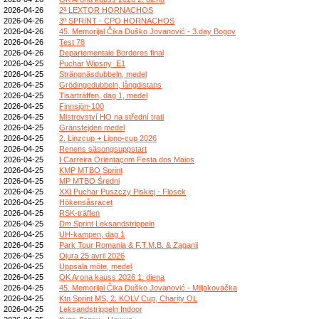
2026-04-26
2ª LEXTOR HORNACHOS
2026-04-26
3º SPRINT - CPO HORNACHOS
2026-04-26
45. Memorijal Čika Duško Jovanović - 3.day Bogov
2026-04-26
Test 78
2026-04-26
Departementale Borderes final
2026-04-25
Puchar Wiosny_E1
2026-04-25
Strängnäsdubbeln, medel
2026-04-25
Grödingedubbeln, långdistans
2026-04-25
Tisarträffen, dag 1, medel
2026-04-25
Finnsjön-100
2026-04-25
Mistrovství HO na střední trati
2026-04-25
Gränsfejden medel
2026-04-25
2. Linzcup + Lipno-cup 2026
2026-04-25
Renens säsongsuppstart
2026-04-25
I Carreira Orientaçom Festa dos Maios
2026-04-25
KMP MTBO Sprint
2026-04-25
MP MTBO Średni
2026-04-25
XXI Puchar Puszczy Piskiej - Flosek
2026-04-25
Hökensåsracet
2026-04-25
RSK-träffen
2026-04-25
Dm Sprint Leksandstrippeln
2026-04-25
UH-kampen, dag 1
2026-04-25
Park Tour Romania & F.T.M.B. & Zaganii
2026-04-25
Ojura 25 avril 2026
2026-04-25
Uppsala möte, medel
2026-04-25
OK Arona kauss 2026 1. diena
2026-04-25
45. Memorijal Čika Duško Jovanović - Miljakovačka
2026-04-25
Ktn Sprint MS, 2. KOLV Cup, Charity OL
2026-04-25
Leksandstrippeln Indoor