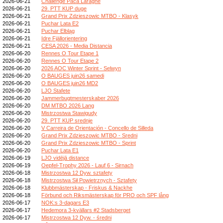
2026-06-21
Challenge Paca Laragne
2026-06-21
29. PTT KUP duge
2026-06-21
Grand Prix Zdzieszowic MTBO - Klasyk
2026-06-21
Puchar Lata E2
2026-06-21
Puchar Elbląg
2026-06-21
Idre Fjällorientering
2026-06-21
CESA 2026 - Media Distancia
2026-06-20
Rennes O Tour Etape 1
2026-06-20
Rennes O Tour Etape 2
2026-06-20
2026 AOC Winter Sprint - Selwyn
2026-06-20
O BAUGES juin26 samedi
2026-06-20
O BAUGES juin26 MD2
2026-06-20
LJO Stafete
2026-06-20
Jammerbugtmesterskaber 2026
2026-06-20
DM MTBO 2026 Lang
2026-06-20
Mistrzostwa Stawigudy
2026-06-20
29. PTT KUP srednje
2026-06-20
V Carreira de Orientación - Concello de Silleda
2026-06-20
Grand Prix Zdzieszowic MTBO - Sredni
2026-06-20
Grand Prix Zdzieszowic MTBO - Sprint
2026-06-20
Puchar Lata E1
2026-06-19
LJO vidējā distance
2026-06-19
Oepfel-Trophy 2026 - Lauf 6 - Sirnach
2026-06-18
Mistrzostwa 12 Dyw. sztafety
2026-06-18
Mistrzostwa Sił Powietrznych - Sztafety
2026-06-18
Klubbmästerskap - Friskus & Nackhe
2026-06-18
Förbund och Riksmästerskap för PRO och SPF lång
2026-06-17
NOK:s 3-dagars E3
2026-06-17
Hedemora 3-kvällars #2 Stadsberget
2026-06-17
Mistrzostwa 12 Dyw. - średni