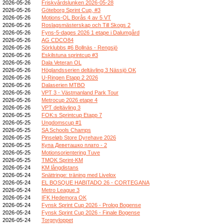
2026-05-26
Friskvårdslunken 2026-05-28
2026-05-26
Göteborg Sprint Cup, #3
2026-05-26
Motions-OL Borås 4 av 5 VT
2026-05-26
Roslagsmästerskap och Till Skogs 2
2026-05-26
Fyns-5-dages 2026 1 etape i Dalumgård
2026-05-26
AG CDCO84
2026-05-26
Sörklubbs #6 Bollnäs - Rengsjö
2026-05-26
Eskilstuna sprintcup #3
2026-05-26
Dala Veteran OL
2026-05-26
Höglandsserien deltävling 3 Nässjö OK
2026-05-26
U-Ringen Etapp 2 2026
2026-05-26
Dalaserien MTBO
2026-05-26
VPT 3 - Västmanland Park Tour
2026-05-26
Metrocup 2026 etape 4
2026-05-26
VPT deltävling 3
2026-05-25
FOK:s Sprintcup Etapp 7
2026-05-25
Ungdomscup #1
2026-05-25
SA Schools Champs
2026-05-25
Pinseløb Store Dyrehave 2026
2026-05-25
Купа Деветашко плато - 2
2026-05-25
Motionsorientering Tuve
2026-05-25
TMOK Sprint-KM
2026-05-24
KM långdistans
2026-05-24
Snättringe: träning med Livelox
2026-05-24
EL BOSQUE HABITADO 26 - CORTEGANA
2026-05-24
Metro League 3
2026-05-24
IFK Hedemora OK
2026-05-24
Fynsk Sprint Cup 2026 - Prolog Bogense
2026-05-24
Fynsk Sprint Cup 2026 - Finale Bogense
2026-05-24
Torgnyloppet