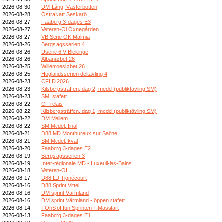
2026-08-30
DM-Lång, Västerbotten
2026-08-28
ÖstraNatt Seskarö
2026-08-27
Faaborg 3-dages E3
2026-08-27
Veteran-Ol Öxnegården
2026-08-27
VB Serie OK Malmia
2026-08-26
Bergslagsserien 4
2026-08-26
Userie 6 V Blekinge
2026-08-26
Albaniløbet 26
2026-08-25
Willemoesløbet 26
2026-08-25
Höglandsserien deltävling 4
2026-08-23
CFLD 2026
2026-08-23
Kilsbergsträffen, dag 2, medel (publiktävling SM)
2026-08-23
SM, stafett
2026-08-22
CF relais
2026-08-22
Kilsbergsträffen, dag 1, medel (publiktävling SM)
2026-08-22
DM Mellem
2026-08-22
SM Medel, final
2026-08-21
D88 MD Monthureux sur Saône
2026-08-21
SM Medel, kval
2026-08-20
Faaborg 3-dages E2
2026-08-19
Bergslagsserien 3
2026-08-19
Inter-régionale MD - Luxeuil-les-Bains
2026-08-18
Veteran-OL
2026-08-17
D88 LD Tignécourt
2026-08-16
D88 Sprint Vittel
2026-08-16
DM sprint Värmland
2026-08-16
DM sprint Värmland - öppen stafett
2026-08-14
TOnS of fun Sprinten + Masstart
2026-08-13
Faaborg 3-dages E1