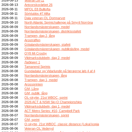
2026-08-13
Veteran 26-11
2026-08-13
Antvorskovløbet 26
2026-08-11
MPOL E8 Bulltofta
2026-08-11
Sörklubbs #7 Alfta
2026-08-11
Dala veteran-OL Domnarvet
2026-08-10
North Atlantic Sprintchallenge på Smyril Norröna
2026-08-09
Norrlandsmästerskapen, medel
2026-08-09
Norrlandsmästerskapen, distriktsstafett
2026-08-09
Trampen, dag 2, lång
2026-08-09
Arosträffen
2026-08-09
Götalandsmästerskapen, stafett
2026-08-09
Götalandsmästerskapen, publiktävling, medel
2026-08-09
OY8 Mt Crosby
2026-08-09
Vildmarksdubbeln, dag 2, medel
2026-08-08
Лабіринт 1
2026-08-08
Tamanend Sprints
2026-08-08
Gundadalur og Vidarlundin på færøerne løb 4 af 4
2026-08-08
Norrlandsmästerskapen, lång
2026-08-08
Trampen, dag 1, medel
2026-08-08
Arossprinten
2026-08-08
GM, Lång
2026-08-08
GM, publik, lång
2026-08-08
OL-skytte, 21st WBOC, sprint
2026-08-08
2026 ACT & NSW Ski-O Championships
2026-08-08
Vildmarksdubbeln, dag 1, medel
2026-08-08
ACT Metro Series: #10, Campbell Park
2026-08-07
Norrlandsmästerskapen, sprint
2026-08-07
GM, sprint
2026-08-07
O-skytte, 21st WBOC, classic distance (Lokal kopia
2026-08-06
Veteran-OL Vederyd