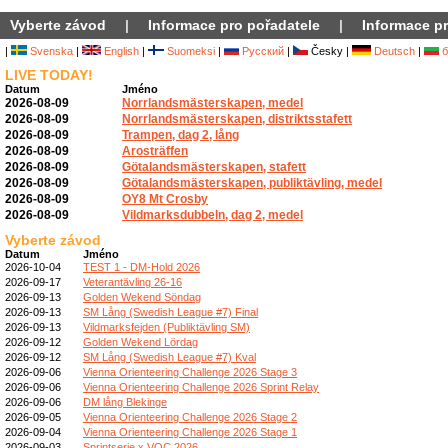
Vyberte závod
|
Informace pro pořadatele
|
Informace pr
|
Svenska
|
English
|
Suomeksi
|
Русский
|
Česky |
Deutsch
|
б
LIVE TODAY!
Datum
Jméno
2026-08-09
Norrlandsmästerskapen, medel
2026-08-09
Norrlandsmästerskapen, distriktsstafett
2026-08-09
Trampen, dag 2, lång
2026-08-09
Arosträffen
2026-08-09
Götalandsmästerskapen, stafett
2026-08-09
Götalandsmästerskapen, publiktävling, medel
2026-08-09
OY8 Mt Crosby
2026-08-09
Vildmarksdubbeln, dag 2, medel
Vyberte závod
Datum
Jméno
2026-10-04
TEST 1 - DM-Hold 2026
2026-09-17
Veterantävling 26-16
2026-09-13
Golden Wekend Söndag
2026-09-13
SM Lång (Swedish League #7) Final
2026-09-13
Vildmarksfejden (Publiktävling SM)
2026-09-12
Golden Wekend Lördag
2026-09-12
SM Lång (Swedish League #7) Kval
2026-09-06
Vienna Orienteering Challenge 2026 Stage 3
2026-09-06
Vienna Orienteering Challenge 2026 Sprint Relay
2026-09-06
DM lång Blekinge
2026-09-05
Vienna Orienteering Challenge 2026 Stage 2
2026-09-04
Vienna Orienteering Challenge 2026 Stage 1
2026-09-03
Sprintserie x VOC 2026