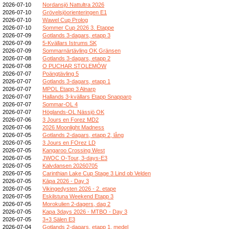
2026-07-10
Nordansjö Nattultra 2026
2026-07-10
Grövelsjöorienteringen E1
2026-07-10
Wawel Cup Prolog
2026-07-10
Sommer Cup 2026 3. Etappe
2026-07-09
Gotlands 3-dagars, etapp 3
2026-07-09
5-Kvällars Istrums SK
2026-07-09
Sommarnärtävling OK Gränsen
2026-07-08
Gotlands 3-dagars, etapp 2
2026-07-08
O PUCHAR STOLEMÓW
2026-07-07
Poängtävling 5
2026-07-07
Gotlands 3-dagars, etapp 1
2026-07-07
MPOL Etapp 3 Alnarp
2026-07-07
Hallands 3-kvällars Etapp Snapparp
2026-07-07
Sommar-OL 4
2026-07-07
Höglands-OL Nässjö OK
2026-07-06
3 Jours en Forez MD2
2026-07-06
2026 Moonlight Madness
2026-07-05
Gotlands 2-dagars, etapp 2, lång
2026-07-05
3 Jours en FOrez LD
2026-07-05
Kangaroo Crossing West
2026-07-05
JWOC O-Tour, 3-days-E3
2026-07-05
Kalvdansen 20260705
2026-07-05
Carinthian Lake Cup Stage 3 Lind ob Velden
2026-07-05
Kāpa 2026 - Day 3
2026-07-05
Vikingedysten 2026 - 2. etape
2026-07-05
Eskilstuna Weekend Etapp 3
2026-07-05
Morokulien 2-dagers, dag 2
2026-07-05
Kapa 3days 2026 - MTBO - Day 3
2026-07-05
3+3 Sälen E3
2026-07-04
Gotlands 2-dagars, etapp 1, medel