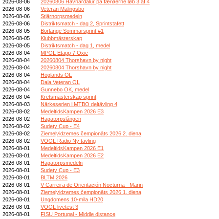
2026-08-06
20260806 Havnardalur på færøerne løb 3 af 4
2026-08-06
Veteran Malingsbo
2026-08-06
Stjärnorpsmedeln
2026-08-06
Distriktsmatch - dag 2, Sprintstafett
2026-08-05
Borlänge Sommarsprint #1
2026-08-05
Klubbmästerskap
2026-08-05
Distriktsmatch - dag 1, medel
2026-08-04
MPOL Etapp 7 Oxie
2026-08-04
20260804 Thorshavn by night
2026-08-04
20260804 Thorshavn by night
2026-08-04
Höglands OL
2026-08-04
Dala Veteran OL
2026-08-04
Gunnebo OK, medel
2026-08-04
Kretsmästerskap sprint
2026-08-03
Närkeserien i MTBO deltävling 4
2026-08-02
MedeltidsKampen 2026 E3
2026-08-02
Hagatorpslången
2026-08-02
Sudety Cup - E4
2026-08-02
Ziemeļvidzemes čempionāts 2026 2. diena
2026-08-02
VÖOL Radio Ny tävling
2026-08-01
MedeltidsKampen 2026 E1
2026-08-01
MedeltidsKampen 2026 E2
2026-08-01
Hagatorpsmedeln
2026-08-01
Sudety Cup - E3
2026-08-01
BLTM 2026
2026-08-01
V Carreira de Orientación Nocturna - Marin
2026-08-01
Ziemeļvidzemes čempionāts 2026 1. diena
2026-08-01
Ungdomens 10-mila HD20
2026-08-01
VOOL livetest 3
2026-08-01
FISU Portugal - Middle distance