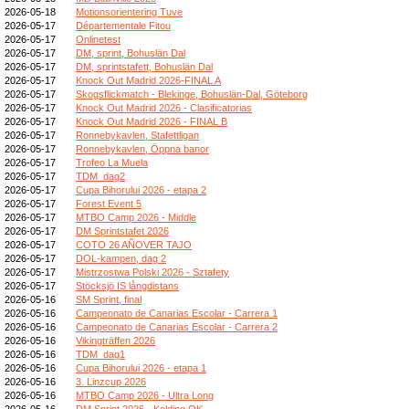
2026-05-18
Motionsorientering Tuve
2026-05-17
Départementale Fitou
2026-05-17
Onlinetest
2026-05-17
DM, sprint, Bohuslän Dal
2026-05-17
DM, sprintstafett, Bohuslän Dal
2026-05-17
Knock Out Madrid 2026-FINAL A
2026-05-17
Skogsflickmatch - Blekinge, Bohuslän-Dal, Göteborg
2026-05-17
Knock Out Madrid 2026 - Clasificatorias
2026-05-17
Knock Out Madrid 2026 - FINAL B
2026-05-17
Ronnebykavlen, Stafettligan
2026-05-17
Ronnebykavlen, Öppna banor
2026-05-17
Trofeo La Muela
2026-05-17
TDM_dag2
2026-05-17
Cupa Bihorului 2026 - etapa 2
2026-05-17
Forest Event 5
2026-05-17
MTBO Camp 2026 - Middle
2026-05-17
DM Sprintstafet 2026
2026-05-17
COTO 26 AÑOVER TAJO
2026-05-17
DOL-kampen, dag 2
2026-05-17
Mistrzostwa Polski 2026 - Sztafety
2026-05-17
Stöcksjö IS långdistans
2026-05-16
SM Sprint, final
2026-05-16
Campeonato de Canarias Escolar - Carrera 1
2026-05-16
Campeonato de Canarias Escolar - Carrera 2
2026-05-16
Vikingträffen 2026
2026-05-16
TDM_dag1
2026-05-16
Cupa Bihorului 2026 - etapa 1
2026-05-16
3. Linzcup 2026
2026-05-16
MTBO Camp 2026 - Ultra Long
2026-05-16
DM Sprint 2026 - Kolding OK