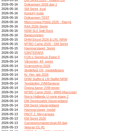
2026-05-16
Dolkampen 2026 dag 1
2026-05-16
SM Sprint, kval
2026-05-16
Konický kotár
2026-05-16
Dolkampen TEST
2026-05-16
Mistrzostwa Polski 2026 - Klasyk
2026-05-16
RA4 2026-Sprint
2026-05-16
NSW SL5 Split Rock
2026-05-16
Bagissprinten
2026-05-15
DHM Einzel 2026 & LRL NRW
2026-05-15
MTBO Camp 2026 - DM Sprint
2026-05-15
Hammarslaget, Sprint
2026-05-15
53INTERAFA
2026-05-14
FOK:s Sprintcup Etapp 5
2026-05-14
Vårserien, #3, sprint
2026-05-14
Grænsedyst 2026
2026-05-14
Skellefteå OK, medeldistans
2026-05-14
Kr. Him. løb 2026
2026-05-14
DHM Staffel & LM Staffel NRW
2026-05-14
Testtävling JVM/Seniorer
2026-05-14
Öppna banor JVM-tester
2026-05-14
MTBO Camp 2026 - WMS Massstart
2026-05-14
Norra Hallands U-serie etapp 2
2026-05-14
DM Sprintstafett Västergötland
2026-05-14
DM Sprint Västergötland
2026-05-14
Hammarslaget, medel
2026-05-13
PAOT 2_Meyrargues
2026-05-13
KM Sprint 2026
2026-05-13
Garnisionsmästerskap A9 dag
2026-05-13
Veteran OL #1