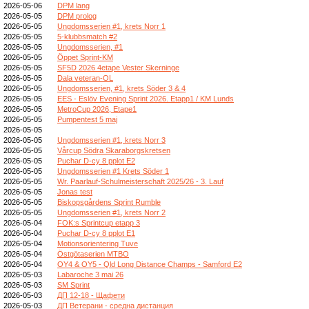
2026-05-06
DPM lang
2026-05-05
DPM prolog
2026-05-05
Ungdomsserien #1, krets Norr 1
2026-05-05
5-klubbsmatch #2
2026-05-05
Ungdomsserien, #1
2026-05-05
Öppet Sprint-KM
2026-05-05
SF5D 2026 4etape Vester Skerninge
2026-05-05
Dala veteran-OL
2026-05-05
Ungdomsserien, #1, krets Söder 3 & 4
2026-05-05
EES - Eslöv Evening Sprint 2026. Etapp1 / KM Lunds
2026-05-05
MetroCup 2026, Etape1
2026-05-05
Pumpentest 5 maj
2026-05-05
2026-05-05
Ungdomsserien #1, krets Norr 3
2026-05-05
Vårcup Södra Skaraborgskretsen
2026-05-05
Puchar D-cy 8 pplot E2
2026-05-05
Ungdomsserien #1 Krets Söder 1
2026-05-05
Wr. Paarlauf-Schulmeisterschaft 2025/26 - 3. Lauf
2026-05-05
Jonas test
2026-05-05
Biskopsgårdens Sprint Rumble
2026-05-05
Ungdomsserien #1, krets Norr 2
2026-05-04
FOK:s Sprintcup etapp 3
2026-05-04
Puchar D-cy 8 pplot E1
2026-05-04
Motionsorientering Tuve
2026-05-04
Östgötaserien MTBO
2026-05-04
OY4 & OY5 - Qld Long Distance Champs - Samford E2
2026-05-03
Labaroche 3 mai 26
2026-05-03
SM Sprint
2026-05-03
ДП 12-18 - Щафети
2026-05-03
ДП Ветерани - средна дистанция