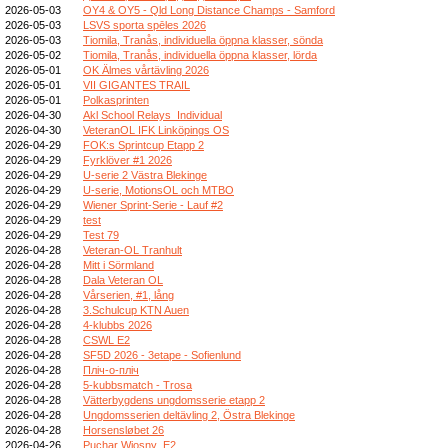
2026-05-03
OY4 & OY5 - Qld Long Distance Champs - Samford
2026-05-03
LSVS sporta spēles 2026
2026-05-03
Tiomila, Tranås, individuella öppna klasser, sönda
2026-05-02
Tiomila, Tranås, individuella öppna klasser, lörda
2026-05-01
OK Älmes vårtävling 2026
2026-05-01
VII GIGANTES TRAIL
2026-05-01
Polkasprinten
2026-04-30
Akl School Relays_Individual
2026-04-30
VeteranOL IFK Linköpings OS
2026-04-29
FOK:s Sprintcup Etapp 2
2026-04-29
Fyrklöver #1 2026
2026-04-29
U-serie 2 Västra Blekinge
2026-04-29
U-serie, MotionsOL och MTBO
2026-04-29
Wiener Sprint-Serie - Lauf #2
2026-04-29
test
2026-04-29
Test 79
2026-04-28
Veteran-OL Tranhult
2026-04-28
Mitt i Sörmland
2026-04-28
Dala Veteran OL
2026-04-28
Vårserien, #1, lång
2026-04-28
3.Schulcup KTN Auen
2026-04-28
4-klubbs 2026
2026-04-28
CSWL E2
2026-04-28
SF5D 2026 - 3etape - Sofienlund
2026-04-28
Пліч-о-пліч
2026-04-28
5-kubbsmatch - Trosa
2026-04-28
Vätterbygdens ungdomsserie etapp 2
2026-04-28
Ungdomsserien deltävling 2, Östra Blekinge
2026-04-28
Horsensløbet 26
2026-04-26
Puchar Wiosny_E2