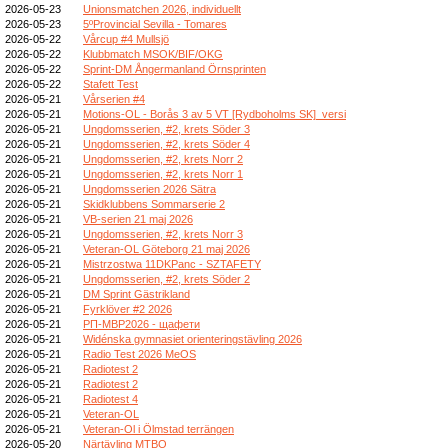
2026-05-23
Unionsmatchen 2026, individuellt
2026-05-23
5ºProvincial Sevilla - Tomares
2026-05-22
Vårcup #4 Mullsjö
2026-05-22
Klubbmatch MSOK/BIF/OKG
2026-05-22
Sprint-DM Ångermanland Örnsprinten
2026-05-22
Stafett Test
2026-05-21
Vårserien #4
2026-05-21
Motions-OL - Borås 3 av 5 VT [Rydboholms SK]_versi
2026-05-21
Ungdomsserien, #2, krets Söder 3
2026-05-21
Ungdomsserien, #2, krets Söder 4
2026-05-21
Ungdomsserien, #2, krets Norr 2
2026-05-21
Ungdomsserien, #2, krets Norr 1
2026-05-21
Ungdomsserien 2026 Sätra
2026-05-21
Skidklubbens Sommarserie 2
2026-05-21
VB-serien 21 maj 2026
2026-05-21
Ungdomsserien, #2, krets Norr 3
2026-05-21
Veteran-OL Göteborg 21 maj 2026
2026-05-21
Mistrzostwa 11DKPanc - SZTAFETY
2026-05-21
Ungdomsserien, #2, krets Söder 2
2026-05-21
DM Sprint Gästrikland
2026-05-21
Fyrklöver #2 2026
2026-05-21
РП-МВР2026 - щафети
2026-05-21
Widénska gymnasiet orienteringstävling 2026
2026-05-21
Radio Test 2026 MeOS
2026-05-21
Radiotest 2
2026-05-21
Radiotest 2
2026-05-21
Radiotest 4
2026-05-21
Veteran-OL
2026-05-21
Veteran-Ol i Ölmstad terrängen
2026-05-20
Närtävling MTBO