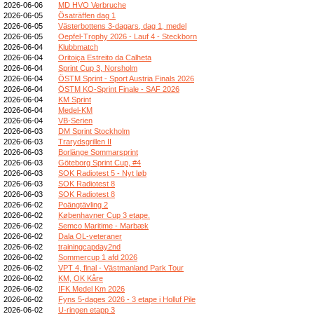
2026-06-06
MD HVO Verbruche
2026-06-05
Ösaträffen dag 1
2026-06-05
Västerbottens 3-dagars, dag 1, medel
2026-06-05
Oepfel-Trophy 2026 - Lauf 4 - Steckborn
2026-06-04
Klubbmatch
2026-06-04
Oritoiça Estreito da Calheta
2026-06-04
Sprint Cup 3, Norsholm
2026-06-04
ÖSTM Sprint - Sport Austria Finals 2026
2026-06-04
ÖSTM KO-Sprint Finale - SAF 2026
2026-06-04
KM Sprint
2026-06-04
Medel-KM
2026-06-04
VB-Serien
2026-06-03
DM Sprint Stockholm
2026-06-03
Trarydsgrillen II
2026-06-03
Borlänge Sommarsprint
2026-06-03
Göteborg Sprint Cup, #4
2026-06-03
SOK Radiotest 5 - Nyt løb
2026-06-03
SOK Radiotest 8
2026-06-03
SOK Radiotest 8
2026-06-02
Poängtävling 2
2026-06-02
Københavner Cup 3 etape.
2026-06-02
Semco Maritime - Marbæk
2026-06-02
Dala OL-veteraner
2026-06-02
trainingcapday2nd
2026-06-02
Sommercup 1 afd 2026
2026-06-02
VPT 4, final - Västmanland Park Tour
2026-06-02
KM, OK Kåre
2026-06-02
IFK Medel Km 2026
2026-06-02
Fyns 5-dages 2026 - 3 etape i Holluf Pile
2026-06-02
U-ringen etapp 3