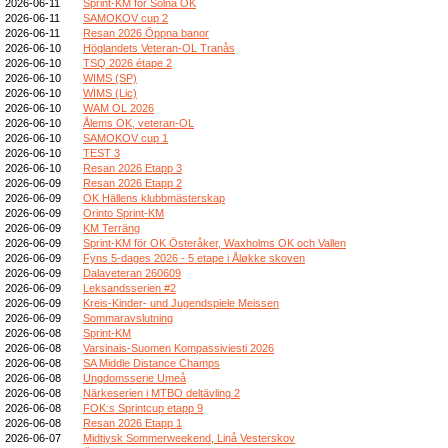
2026-06-11
Sprint-KM för Solna OK
2026-06-11
SAMOKOV cup 2
2026-06-11
Resan 2026 Öppna banor
2026-06-10
Höglandets Veteran-OL Tranås
2026-06-10
TSQ 2026 étape 2
2026-06-10
WIMS (SP)
2026-06-10
WIMS (Lic)
2026-06-10
WAM OL 2026
2026-06-10
Ålems OK, veteran-OL
2026-06-10
SAMOKOV cup 1
2026-06-10
TEST 3
2026-06-10
Resan 2026 Etapp 3
2026-06-09
Resan 2026 Etapp 2
2026-06-09
OK Hällens klubbmästerskap
2026-06-09
Orinto Sprint-KM
2026-06-09
KM Terräng
2026-06-09
Sprint-KM för OK Österåker, Waxholms OK och Vallen
2026-06-09
Fyns 5-dages 2026 - 5 etape i Åløkke skoven
2026-06-09
Dalaveteran 260609
2026-06-09
Leksandsserien #2
2026-06-09
Kreis-Kinder- und Jugendspiele Meissen
2026-06-09
Sommaravslutning
2026-06-08
Sprint-KM
2026-06-08
Varsinais-Suomen Kompassiviesti 2026
2026-06-08
SA Middle Distance Champs
2026-06-08
Ungdomsserie Umeå
2026-06-08
Närkeserien i MTBO deltävling 2
2026-06-08
FOK:s Sprintcup etapp 9
2026-06-08
Resan 2026 Etapp 1
2026-06-07
Midtjysk Sommerweekend, Linå Vesterskov