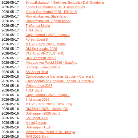
2026-05-17
Skogsflickmatch - Blekinge, Bohuslän-Dal, Göteborg
2026-05-17
Knock Out Madrid 2026 - Clasificatorias
2026-05-17
Knock Out Madrid 2026 - FINAL B
2026-05-17
Ronnebykavlen, Stafettligan
2026-05-17
Ronnebykavlen, Öppna banor
2026-05-17
Trofeo La Muela
2026-05-17
TDM_dag2
2026-05-17
Cupa Bihorului 2026 - etapa 2
2026-05-17
Forest Event 5
2026-05-17
MTBO Camp 2026 - Middle
2026-05-17
DM Sprintstafet 2026
2026-05-17
COTO 26 AÑOVER TAJO
2026-05-17
DOL-kampen, dag 2
2026-05-17
Mistrzostwa Polski 2026 - Sztafety
2026-05-17
Stöcksjö IS långdistans
2026-05-16
SM Sprint, final
2026-05-16
Campeonato de Canarias Escolar - Carrera 1
2026-05-16
Campeonato de Canarias Escolar - Carrera 2
2026-05-16
Vikingträffen 2026
2026-05-16
TDM_dag1
2026-05-16
Cupa Bihorului 2026 - etapa 1
2026-05-16
3. Linzcup 2026
2026-05-16
MTBO Camp 2026 - Ultra Long
2026-05-16
DM Sprint 2026 - Kolding OK
2026-05-16
Dolkampen 2026 dag 1
2026-05-16
SM Sprint, kval
2026-05-16
Konický kotár
2026-05-16
Dolkampen TEST
2026-05-16
Mistrzostwa Polski 2026 - Klasyk
2026-05-16
RA4 2026-Sprint