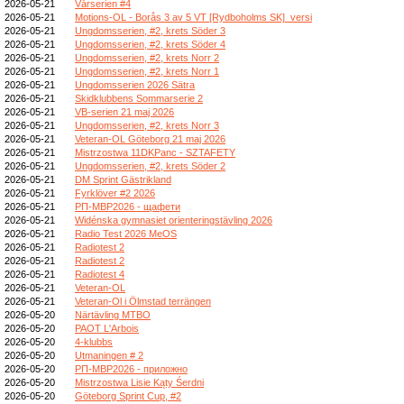
2026-05-21
Vårserien #4
2026-05-21
Motions-OL - Borås 3 av 5 VT [Rydboholms SK]_versi
2026-05-21
Ungdomsserien, #2, krets Söder 3
2026-05-21
Ungdomsserien, #2, krets Söder 4
2026-05-21
Ungdomsserien, #2, krets Norr 2
2026-05-21
Ungdomsserien, #2, krets Norr 1
2026-05-21
Ungdomsserien 2026 Sätra
2026-05-21
Skidklubbens Sommarserie 2
2026-05-21
VB-serien 21 maj 2026
2026-05-21
Ungdomsserien, #2, krets Norr 3
2026-05-21
Veteran-OL Göteborg 21 maj 2026
2026-05-21
Mistrzostwa 11DKPanc - SZTAFETY
2026-05-21
Ungdomsserien, #2, krets Söder 2
2026-05-21
DM Sprint Gästrikland
2026-05-21
Fyrklöver #2 2026
2026-05-21
РП-МВР2026 - щафети
2026-05-21
Widénska gymnasiet orienteringstävling 2026
2026-05-21
Radio Test 2026 MeOS
2026-05-21
Radiotest 2
2026-05-21
Radiotest 2
2026-05-21
Radiotest 4
2026-05-21
Veteran-OL
2026-05-21
Veteran-Ol i Ölmstad terrängen
2026-05-20
Närtävling MTBO
2026-05-20
PAOT L'Arbois
2026-05-20
4-klubbs
2026-05-20
Utmaningen # 2
2026-05-20
РП-МВР2026 - приложно
2026-05-20
Mistrzostwa Lisie Kąty Śerdni
2026-05-20
Göteborg Sprint Cup, #2