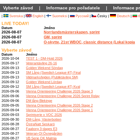
Vyberte závod
|
Informace pro pořadatele
|
Informace pr
|
Svenska
|
English
|
Suomeksi
|
Русский
|
Česky |
Deutsch
|
б
LIVE TODAY!
Datum
Jméno
2026-08-07
Norrlandsmästerskapen, sprint
2026-08-07
GM, sprint
2026-08-07
O-skytte, 21st WBOC, classic distance (Lokal kopia
Vyberte závod
Datum
Jméno
2026-10-04
TEST 1 - DM-Hold 2026
2026-09-17
Veterantävling 26-16
2026-09-13
Golden Wekend Söndag
2026-09-13
SM Lång (Swedish League #7) Final
2026-09-13
Vildmarksfejden (Publiktävling SM)
2026-09-12
Golden Wekend Lördag
2026-09-12
SM Lång (Swedish League #7) Kval
2026-09-06
Vienna Orienteering Challenge 2026 Stage 3
2026-09-06
Vienna Orienteering Challenge 2026 Sprint Relay
2026-09-06
DM lång Blekinge
2026-09-05
Vienna Orienteering Challenge 2026 Stage 2
2026-09-04
Vienna Orienteering Challenge 2026 Stage 1
2026-09-03
Sprintserie x VOC 2026
2026-08-30
DM-Lång, Västerbotten
2026-08-28
ÖstraNatt Seskarö
2026-08-27
Faaborg 3-dages E3
2026-08-27
Veteran-Ol Öxnegården
2026-08-27
VB Serie OK Malmia