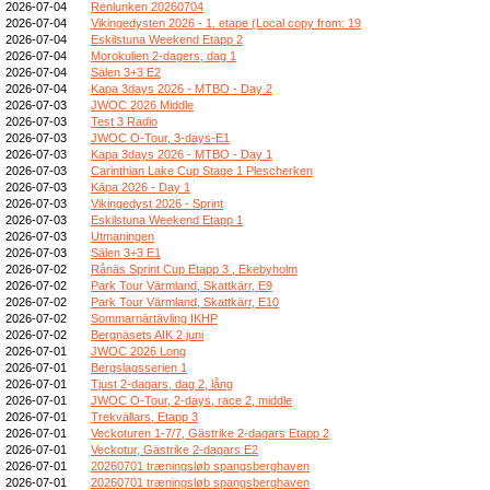
2026-07-04
Renlunken 20260704
2026-07-04
Vikingedysten 2026 - 1. etape (Local copy from: 19
2026-07-04
Eskilstuna Weekend Etapp 2
2026-07-04
Morokulien 2-dagers, dag 1
2026-07-04
Sälen 3+3 E2
2026-07-04
Kapa 3days 2026 - MTBO - Day 2
2026-07-03
JWOC 2026 Middle
2026-07-03
Test 3 Radio
2026-07-03
JWOC O-Tour, 3-days-E1
2026-07-03
Kapa 3days 2026 - MTBO - Day 1
2026-07-03
Carinthian Lake Cup Stage 1 Plescherken
2026-07-03
Kāpa 2026 - Day 1
2026-07-03
Vikingedyst 2026 - Sprint
2026-07-03
Eskilstuna Weekend Etapp 1
2026-07-03
Utmaningen
2026-07-03
Sälen 3+3 E1
2026-07-02
Rånäs Sprint Cup Etapp 3 , Ekebyholm
2026-07-02
Park Tour Värmland, Skattkärr, E9
2026-07-02
Park Tour Värmland, Skattkärr, E10
2026-07-02
Sommarnärtävling IKHP
2026-07-02
Bergnäsets AIK 2 juni
2026-07-01
JWOC 2026 Long
2026-07-01
Bergslagsserien 1
2026-07-01
Tjust 2-dagars, dag 2, lång
2026-07-01
JWOC O-Tour, 2-days, race 2, middle
2026-07-01
Trekvällars, Etapp 3
2026-07-01
Veckoturen 1-7/7, Gästrike 2-dagars Etapp 2
2026-07-01
Veckotur, Gästrike 2-dagars E2
2026-07-01
20260701 træningsløb spangsberghaven
2026-07-01
20260701 træningsløb spangsberghaven