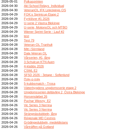
2026-05-01
Polkasprinten
2026-04-30
Akl School Relays_Individual
2026-04-30
VeteranOL IFK Linköpings OS
2026-04-29
FOK:s Sprintcup Etapp 2
2026-04-29
Fyrklöver #1 2026
2026-04-29
U-serie 2 Västra Blekinge
2026-04-29
U-serie, MotionsOL och MTBO
2026-04-29
Wiener Sprint-Serie - Lauf #2
2026-04-29
test
2026-04-29
Test 79
2026-04-28
Veteran-OL Tranhult
2026-04-28
Mitt i Sörmland
2026-04-28
Dala Veteran OL
2026-04-28
Vårserien, #1, lång
2026-04-28
3.Schulcup KTN Auen
2026-04-28
4-klubbs 2026
2026-04-28
CSWL E2
2026-04-28
SF5D 2026 - 3etape - Sofienlund
2026-04-28
Пліч-о-пліч
2026-04-28
5-kubbsmatch - Trosa
2026-04-28
Vätterbygdens ungdomsserie etapp 2
2026-04-28
Ungdomsserien deltävling 2, Östra Blekinge
2026-04-28
Horsensløbet 26
2026-04-26
Puchar Wiosny_E2
2026-04-26
Vic Series 3 Nerrina
2026-04-26
Vic Series 3 Nerrina
2026-04-26
Strängnäsdubbeln, lång
2026-04-26
Régionale MD Cestres
2026-04-26
Grödingedubbeln, medeldistans
2026-04-26
Vårträffen på Gotland