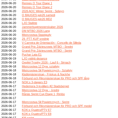
2026-06-20
Rennes O Tour Etape 1
2026-06-20
Rennes O Tour Etape 2
2026-06-20
2026 AOC Winter Sprint - Selwyn
2026-06-20
O BAUGES juin26 samedi
2026-06-20
O BAUGES juin26 MD2
2026-06-20
LJO Stafete
2026-06-20
Jammerbugtmesterskaber 2026
2026-06-20
DM MTBO 2026 Lang
2026-06-20
Mistrzostwa Stawigudy
2026-06-20
29. PTT KUP srednje
2026-06-20
V Carreira de Orientación - Concello de Silleda
2026-06-20
Grand Prix Zdzieszowic MTBO - Sredni
2026-06-20
Grand Prix Zdzieszowic MTBO - Sprint
2026-06-20
Puchar Lata E1
2026-06-19
LJO vidējā distance
2026-06-19
Oepfel-Trophy 2026 - Lauf 6 - Sirnach
2026-06-18
Mistrzostwa 12 Dyw. sztafety
2026-06-18
Mistrzostwa Sił Powietrznych - Sztafety
2026-06-18
Klubbmästerskap - Friskus & Nackhe
2026-06-18
Förbund och Riksmästerskap för PRO och SPF lång
2026-06-17
NOK:s 3-dagars E3
2026-06-17
Hedemora 3-kvällars #2 Stadsberget
2026-06-17
Mistrzostwa 12 Dyw. - średni
2026-06-17
Rånäs Sprint Cup Etapp 1, Rimbo
2026-06-17
2026-06-17
Mistrzostwa Sił Powietrznych - Sprint
2026-06-17
Förbund och Riksmästerskap för PRO och SPF medel
2026-06-17
KOK:s Quattro/PTV E7
2026-06-17
KOK:s Quattro/PTV E8
2026-06-17
KM sprint