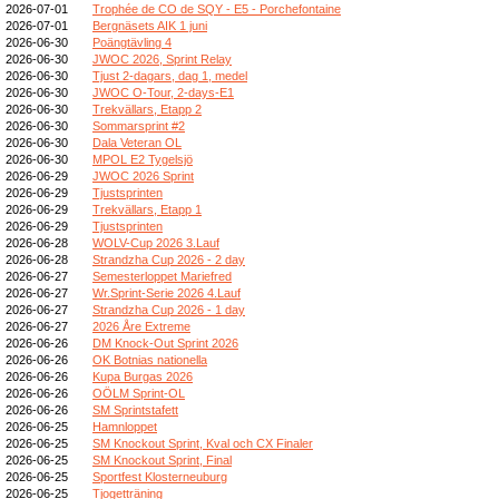
2026-07-01
Trophée de CO de SQY - E5 - Porchefontaine
2026-07-01
Bergnäsets AIK 1 juni
2026-06-30
Poängtävling 4
2026-06-30
JWOC 2026, Sprint Relay
2026-06-30
Tjust 2-dagars, dag 1, medel
2026-06-30
JWOC O-Tour, 2-days-E1
2026-06-30
Trekvällars, Etapp 2
2026-06-30
Sommarsprint #2
2026-06-30
Dala Veteran OL
2026-06-30
MPOL E2 Tygelsjö
2026-06-29
JWOC 2026 Sprint
2026-06-29
Tjustsprinten
2026-06-29
Trekvällars, Etapp 1
2026-06-29
Tjustsprinten
2026-06-28
WOLV-Cup 2026 3.Lauf
2026-06-28
Strandzha Cup 2026 - 2 day
2026-06-27
Semesterloppet Mariefred
2026-06-27
Wr.Sprint-Serie 2026 4.Lauf
2026-06-27
Strandzha Cup 2026 - 1 day
2026-06-27
2026 Åre Extreme
2026-06-26
DM Knock-Out Sprint 2026
2026-06-26
OK Botnias nationella
2026-06-26
Kupa Burgas 2026
2026-06-26
OÖLM Sprint-OL
2026-06-26
SM Sprintstafett
2026-06-25
Hamnloppet
2026-06-25
SM Knockout Sprint, Kval och CX Finaler
2026-06-25
SM Knockout Sprint, Final
2026-06-25
Sportfest Klosterneuburg
2026-06-25
Tjogetträning