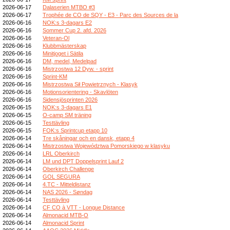
2026-06-17
Dalaserien MTBO #3
2026-06-17
Trophée de CO de SQY - E3 - Parc des Sources de la
2026-06-16
NOK:s 3-dagars E2
2026-06-16
Sommer Cup 2. afd. 2026
2026-06-16
Veteran-Ol
2026-06-16
Klubbmästerskap
2026-06-16
Minitjoget i Sätila
2026-06-16
DM, medel, Medelpad
2026-06-16
Mistrzostwa 12 Dyw. - sprint
2026-06-16
Sprint-KM
2026-06-16
Mistrzostwa Sił Powietrznych - Klasyk
2026-06-16
Motionsorientering - Skavlöten
2026-06-16
Sidensjösprinten 2026
2026-06-15
NOK:s 3-dagars E1
2026-06-15
O-camp SM träning
2026-06-15
Testtävling
2026-06-15
FOK:s Sprintcup etapp 10
2026-06-14
Tre skåningar och en dansk, etapp 4
2026-06-14
Mistrzostwa Województwa Pomorskiego w klasyku
2026-06-14
LRL Oberkirch
2026-06-14
LM und DPT Doppelsprint Lauf 2
2026-06-14
Oberkirch Challenge
2026-06-14
GOL SEGURA
2026-06-14
4.TC - Mitteldistanz
2026-06-14
NAS 2026 - Søndag
2026-06-14
Testtävling
2026-06-14
CF CO à VTT - Longue Distance
2026-06-14
Almonacid MTB-O
2026-06-14
Almonacid Sprint