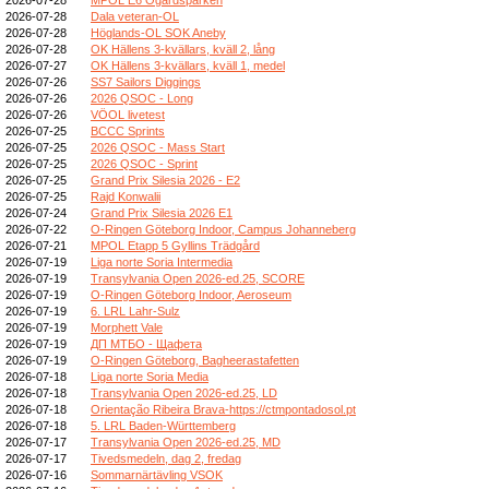
2026-07-28
Dala veteran-OL
2026-07-28
Höglands-OL SOK Aneby
2026-07-28
OK Hällens 3-kvällars, kväll 2, lång
2026-07-27
OK Hällens 3-kvällars, kväll 1, medel
2026-07-26
SS7 Sailors Diggings
2026-07-26
2026 QSOC - Long
2026-07-26
VÖOL livetest
2026-07-25
BCCC Sprints
2026-07-25
2026 QSOC - Mass Start
2026-07-25
2026 QSOC - Sprint
2026-07-25
Grand Prix Silesia 2026 - E2
2026-07-25
Rajd Konwalii
2026-07-24
Grand Prix Silesia 2026 E1
2026-07-22
O-Ringen Göteborg Indoor, Campus Johanneberg
2026-07-21
MPOL Etapp 5 Gyllins Trädgård
2026-07-19
Liga norte Soria Intermedia
2026-07-19
Transylvania Open 2026-ed.25, SCORE
2026-07-19
O-Ringen Göteborg Indoor, Aeroseum
2026-07-19
6. LRL Lahr-Sulz
2026-07-19
Morphett Vale
2026-07-19
ДП МТБО - Щафета
2026-07-19
O-Ringen Göteborg, Bagheerastafetten
2026-07-18
Liga norte Soria Media
2026-07-18
Transylvania Open 2026-ed.25, LD
2026-07-18
Orientação Ribeira Brava-https://ctmpontadosol.pt
2026-07-18
5. LRL Baden-Württemberg
2026-07-17
Transylvania Open 2026-ed.25, MD
2026-07-17
Tivedsmedeln, dag 2, fredag
2026-07-16
Sommarnärtävling VSOK