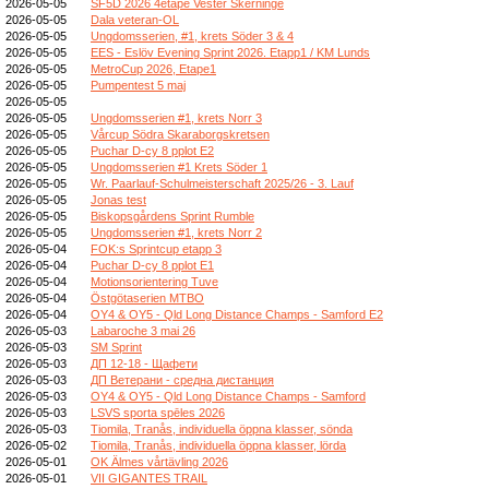
2026-05-05
SF5D 2026 4etape Vester Skerninge
2026-05-05
Dala veteran-OL
2026-05-05
Ungdomsserien, #1, krets Söder 3 & 4
2026-05-05
EES - Eslöv Evening Sprint 2026. Etapp1 / KM Lunds
2026-05-05
MetroCup 2026, Etape1
2026-05-05
Pumpentest 5 maj
2026-05-05
2026-05-05
Ungdomsserien #1, krets Norr 3
2026-05-05
Vårcup Södra Skaraborgskretsen
2026-05-05
Puchar D-cy 8 pplot E2
2026-05-05
Ungdomsserien #1 Krets Söder 1
2026-05-05
Wr. Paarlauf-Schulmeisterschaft 2025/26 - 3. Lauf
2026-05-05
Jonas test
2026-05-05
Biskopsgårdens Sprint Rumble
2026-05-05
Ungdomsserien #1, krets Norr 2
2026-05-04
FOK:s Sprintcup etapp 3
2026-05-04
Puchar D-cy 8 pplot E1
2026-05-04
Motionsorientering Tuve
2026-05-04
Östgötaserien MTBO
2026-05-04
OY4 & OY5 - Qld Long Distance Champs - Samford E2
2026-05-03
Labaroche 3 mai 26
2026-05-03
SM Sprint
2026-05-03
ДП 12-18 - Щафети
2026-05-03
ДП Ветерани - средна дистанция
2026-05-03
OY4 & OY5 - Qld Long Distance Champs - Samford
2026-05-03
LSVS sporta spēles 2026
2026-05-03
Tiomila, Tranås, individuella öppna klasser, sönda
2026-05-02
Tiomila, Tranås, individuella öppna klasser, lörda
2026-05-01
OK Älmes vårtävling 2026
2026-05-01
VII GIGANTES TRAIL