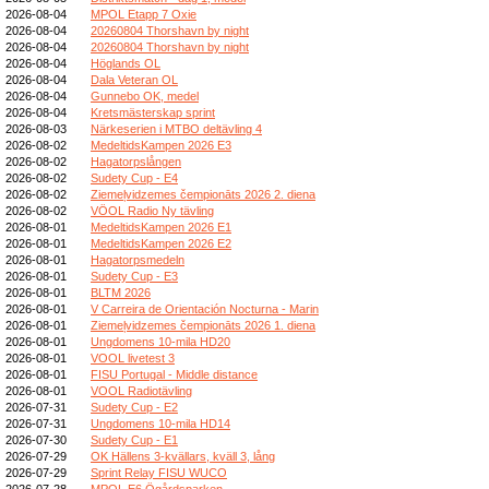
2026-08-04
MPOL Etapp 7 Oxie
2026-08-04
20260804 Thorshavn by night
2026-08-04
20260804 Thorshavn by night
2026-08-04
Höglands OL
2026-08-04
Dala Veteran OL
2026-08-04
Gunnebo OK, medel
2026-08-04
Kretsmästerskap sprint
2026-08-03
Närkeserien i MTBO deltävling 4
2026-08-02
MedeltidsKampen 2026 E3
2026-08-02
Hagatorpslången
2026-08-02
Sudety Cup - E4
2026-08-02
Ziemeļvidzemes čempionāts 2026 2. diena
2026-08-02
VÖOL Radio Ny tävling
2026-08-01
MedeltidsKampen 2026 E1
2026-08-01
MedeltidsKampen 2026 E2
2026-08-01
Hagatorpsmedeln
2026-08-01
Sudety Cup - E3
2026-08-01
BLTM 2026
2026-08-01
V Carreira de Orientación Nocturna - Marin
2026-08-01
Ziemeļvidzemes čempionāts 2026 1. diena
2026-08-01
Ungdomens 10-mila HD20
2026-08-01
VOOL livetest 3
2026-08-01
FISU Portugal - Middle distance
2026-08-01
VOOL Radiotävling
2026-07-31
Sudety Cup - E2
2026-07-31
Ungdomens 10-mila HD14
2026-07-30
Sudety Cup - E1
2026-07-29
OK Hällens 3-kvällars, kväll 3, lång
2026-07-29
Sprint Relay FISU WUCO
2026-07-28
MPOL E6 Ögårdsparken