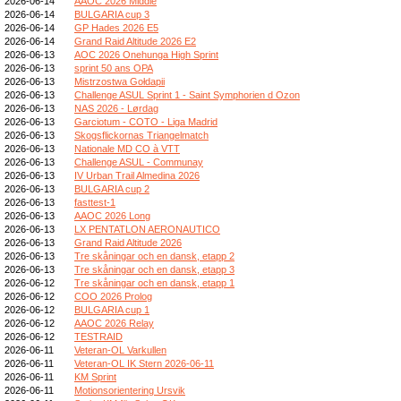
2026-06-14
AAOC 2026 Middle
2026-06-14
BULGARIA cup 3
2026-06-14
GP Hades 2026 E5
2026-06-14
Grand Raid Altitude 2026 E2
2026-06-13
AOC 2026 Onehunga High Sprint
2026-06-13
sprint 50 ans OPA
2026-06-13
Mistrzostwa Gołdapii
2026-06-13
Challenge ASUL Sprint 1 - Saint Symphorien d Ozon
2026-06-13
NAS 2026 - Lørdag
2026-06-13
Garciotum - COTO - Liga Madrid
2026-06-13
Skogsflickornas Triangelmatch
2026-06-13
Nationale MD CO à VTT
2026-06-13
Challenge ASUL - Communay
2026-06-13
IV Urban Trail Almedina 2026
2026-06-13
BULGARIA cup 2
2026-06-13
fasttest-1
2026-06-13
AAOC 2026 Long
2026-06-13
LX PENTATLON AERONAUTICO
2026-06-13
Grand Raid Altitude 2026
2026-06-13
Tre skåningar och en dansk, etapp 2
2026-06-13
Tre skåningar och en dansk, etapp 3
2026-06-12
Tre skåningar och en dansk, etapp 1
2026-06-12
COO 2026 Prolog
2026-06-12
BULGARIA cup 1
2026-06-12
AAOC 2026 Relay
2026-06-12
TESTRAID
2026-06-11
Veteran-OL Varkullen
2026-06-11
Veteran-OL IK Stern 2026-06-11
2026-06-11
KM Sprint
2026-06-11
Motionsorientering Ursvik