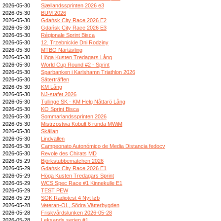
2026-05-30
Sjællandssprinten 2026 e3
2026-05-30
BUM 2026
2026-05-30
Gdańsk City Race 2026 E2
2026-05-30
Gdańsk City Race 2026 E3
2026-05-30
Régionale Sprint Bisca
2026-05-30
12. Trzebnickie Dni Rodziny
2026-05-30
MTBO Närtävling
2026-05-30
Höga Kusten Tredagars Lång
2026-05-30
World Cup Round #2 - Sprint
2026-05-30
Sparbanken i Karlshamn Triathlon 2026
2026-05-30
Säterträffen
2026-05-30
KM Lång
2026-05-30
NJ-stafet 2026
2026-05-30
Tullinge SK - KM Helg Nåttarö Lång
2026-05-30
KO Sprint Bisca
2026-05-30
Sommarlandssprinten 2026
2026-05-30
Mistrzostwa Kobułt 6 runda MWiM
2026-05-30
Skällan
2026-05-30
Lindvallen
2026-05-30
Campeonato Autonómico de Media Distancia fedocv
2026-05-30
Revole des Chirats MD
2026-05-29
Björkstubbematchen 2026
2026-05-29
Gdańsk City Race 2026 E1
2026-05-29
Höga Kusten Tredagars Sprint
2026-05-29
WCS Spec Race #1 Kinnekulle E1
2026-05-29
TEST PEW
2026-05-29
SOK Radiotest 4 Nyt løb
2026-05-28
Veteran-OL, Södra Vätterbygden
2026-05-28
Friskvårdslunken 2026-05-28
2026-05-28
Leksands serien #1