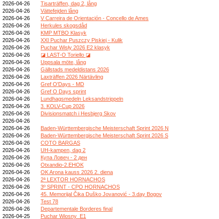
2026-04-26
Tisarträffen, dag 2, lång
2026-04-26
Vättefejden lång
2026-04-26
V Carreira de Orientación - Concello de Ames
2026-04-26
Herkules skogsdåd
2026-04-26
KMP MTBO Klasyk
2026-04-26
XXI Puchar Puszczy Piskiej - Kulik
2026-04-26
Puchar Wisły 2026 E2 klasyk
2026-04-26
◪ LAST-O Toriello ◪
2026-04-26
Uppsala möte, lång
2026-04-26
Gällstads medeldistans 2026
2026-04-26
Laxträffen 2026 Närtävling
2026-04-26
Gref O'Days - MD
2026-04-26
Gref O Days sprint
2026-04-26
Lundhagsmedeln Leksandstrippeln
2026-04-26
3. KOLV-Cup 2026
2026-04-26
Divisionsmatch i Hesbjerg Skov
2026-04-26
2026-04-26
Baden-Württembergische Meisterschaft Sprint 2026 N
2026-04-26
Baden-Württembergische Meisterschaft Sprint 2026 S
2026-04-26
COTO BARGAS
2026-04-26
UH-kampen, dag 2
2026-04-26
Купа Ловеч - 2 ден
2026-04-26
Otxandio-2.EHOK
2026-04-26
OK Arona kauss 2026 2. diena
2026-04-26
2ª LEXTOR HORNACHOS
2026-04-26
3º SPRINT - CPO HORNACHOS
2026-04-26
45. Memorijal Čika Duško Jovanović - 3.day Bogov
2026-04-26
Test 78
2026-04-26
Departementale Borderes final
2026-04-25
Puchar Wiosny_E1