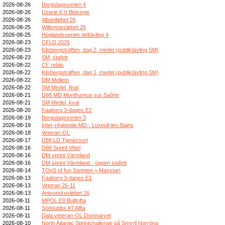
2026-08-26
Bergslagsserien 4
2026-08-26
Userie 6 V Blekinge
2026-08-26
Albaniløbet 26
2026-08-25
Willemoesløbet 26
2026-08-25
Höglandsserien deltävling 4
2026-08-23
CFLD 2026
2026-08-23
Kilsbergsträffen, dag 2, medel (publiktävling SM)
2026-08-23
SM, stafett
2026-08-22
CF relais
2026-08-22
Kilsbergsträffen, dag 1, medel (publiktävling SM)
2026-08-22
DM Mellem
2026-08-22
SM Medel, final
2026-08-21
D88 MD Monthureux sur Saône
2026-08-21
SM Medel, kval
2026-08-20
Faaborg 3-dages E2
2026-08-19
Bergslagsserien 3
2026-08-19
Inter-régionale MD - Luxeuil-les-Bains
2026-08-18
Veteran-OL
2026-08-17
D88 LD Tignécourt
2026-08-16
D88 Sprint Vittel
2026-08-16
DM sprint Värmland
2026-08-16
DM sprint Värmland - öppen stafett
2026-08-14
TOnS of fun Sprinten + Masstart
2026-08-13
Faaborg 3-dages E1
2026-08-13
Veteran 26-11
2026-08-13
Antvorskovløbet 26
2026-08-11
MPOL E8 Bulltofta
2026-08-11
Sörklubbs #7 Alfta
2026-08-11
Dala veteran-OL Domnarvet
2026-08-10
North Atlantic Sprintchallenge på Smyril Norröna