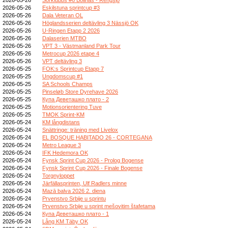
2026-05-26
Eskilstuna sprintcup #3
2026-05-26
Dala Veteran OL
2026-05-26
Höglandsserien deltävling 3 Nässjö OK
2026-05-26
U-Ringen Etapp 2 2026
2026-05-26
Dalaserien MTBO
2026-05-26
VPT 3 - Västmanland Park Tour
2026-05-26
Metrocup 2026 etape 4
2026-05-26
VPT deltävling 3
2026-05-25
FOK:s Sprintcup Etapp 7
2026-05-25
Ungdomscup #1
2026-05-25
SA Schools Champs
2026-05-25
Pinseløb Store Dyrehave 2026
2026-05-25
Купа Деветашко плато - 2
2026-05-25
Motionsorientering Tuve
2026-05-25
TMOK Sprint-KM
2026-05-24
KM långdistans
2026-05-24
Snättringe: träning med Livelox
2026-05-24
EL BOSQUE HABITADO 26 - CORTEGANA
2026-05-24
Metro League 3
2026-05-24
IFK Hedemora OK
2026-05-24
Fynsk Sprint Cup 2026 - Prolog Bogense
2026-05-24
Fynsk Sprint Cup 2026 - Finale Bogense
2026-05-24
Torgnyloppet
2026-05-24
Järfällasprinten, Ulf Radlers minne
2026-05-24
Mazā balva 2026 2. diena
2026-05-24
Prvenstvo Srbije u sprintu
2026-05-24
Prvenstvo Srbije u sprint mešovitim štafetama
2026-05-24
Купа Деветашко плато - 1
2026-05-24
Lång KM Täby OK