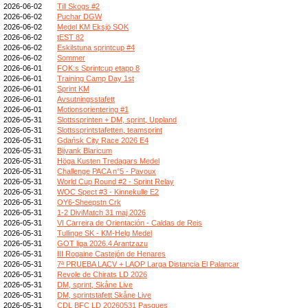
2026-06-02
Till Skogs #2
2026-06-02
Puchar DGW
2026-06-02
Medel KM Eksjö SOK
2026-06-02
tEST 82
2026-06-02
Eskilstuna sprintcup #4
2026-06-02
Sommer
2026-06-01
FOK:s Sprintcup etapp 8
2026-06-01
Training Camp Day 1st
2026-06-01
Sprint KM
2026-06-01
Avsutningsstafett
2026-06-01
Motionsorientering #1
2026-05-31
Slottssprinten + DM, sprint, Uppland
2026-05-31
Slottssprintstafetten, teamsprint
2026-05-31
Gdańsk City Race 2026 E4
2026-05-31
Bijvank Blaricum
2026-05-31
Höga Kusten Tredagars Medel
2026-05-31
Challenge PACA n°5 - Pavoux
2026-05-31
World Cup Round #2 - Sprint Relay
2026-05-31
WOC Spect #3 - Kinnekulle E2
2026-05-31
OY6-Sheepstn Crk
2026-05-31
1-2 DiviMatch 31 maj 2026
2026-05-31
VI Carreira de Orientación - Caldas de Reis
2026-05-31
Tullinge SK - KM-Helg Medel
2026-05-31
GOT liga 2026.4 Arantzazu
2026-05-31
III Rogaine Castejón de Henares
2026-05-31
7ª PRUEBA LACV + LAOP Larga Distancia El Palancar
2026-05-31
Revole de Chirats LD 2026
2026-05-31
DM, sprint, Skåne Live
2026-05-31
DM, sprintstafett Skåne Live
2026-05-31
CDL BFC LD 20260531 Pasques