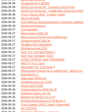
2026-05-28
Utmaningen # 3 260528
2026-05-28
World Cup Round #2 - Knockout Sprint Final
2026-05-28
World Cup Round #2 - Qualification Knockout Sprint
2026-05-28
Fyns 5-dages 2026 - 2 etape i Højby
2026-05-28
Sprint-KM 2026
2026-05-28
SOK Midtjysk Sommerweekend Testsetup i klubben
2026-05-28
Roslagsveteranerna
2026-05-27
Trarydsgrillen
2026-05-27
Mistrzostwa CSWL E3
2026-05-27
Mistrzostwa Orientuj się w aglomeracji
2026-05-27
Ungdomsserien 2026 #2
2026-05-27
Ultralång-DM Gästrikland
2026-05-27
Skolmästerskap 2026
2026-05-27
Park Tour Värmland Etapp 3
2026-05-27
Park Tour Värmland, Kil E4
2026-05-27
ACING TROFEO SAN FERNANDO
2026-05-27
PAOT N°4 La Torse
2026-05-27
Stockholm City Cup Etapp 3
2026-05-27
Mistrzostwa Orientuj się w aglomeracji - dziewczyn
2026-05-26
Poängtävling 1
2026-05-26
Dalaserien MTBO #2
2026-05-26
Ungdomsserien #4 TSOK
2026-05-26
Sprint träning FAIK
2026-05-26
Friskvårdslunken 2026-05-28
2026-05-26
Göteborg Sprint Cup, #3
2026-05-26
Motions-OL Borås 4 av 5 VT
2026-05-26
Roslagsmästerskap och Till Skogs 2
2026-05-26
Fyns-5-dages 2026 1 etape i Dalumgård
2026-05-26
AG CDCO84
2026-05-26
Sörklubbs #6 Bollnäs - Rengsjö