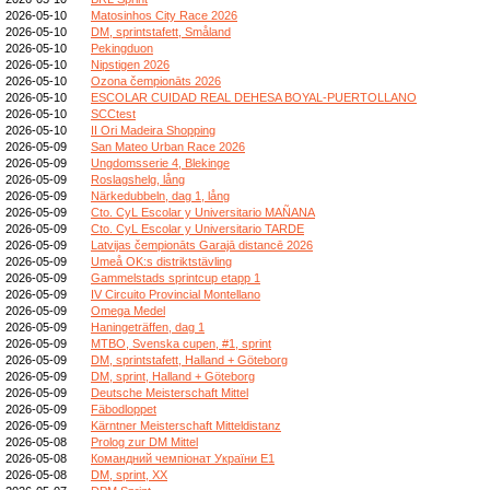
2026-05-10
Matosinhos City Race 2026
2026-05-10
DM, sprintstafett, Småland
2026-05-10
Pekingduon
2026-05-10
Nipstigen 2026
2026-05-10
Ozona čempionāts 2026
2026-05-10
ESCOLAR CUIDAD REAL DEHESA BOYAL-PUERTOLLANO
2026-05-10
SCCtest
2026-05-10
II Ori Madeira Shopping
2026-05-09
San Mateo Urban Race 2026
2026-05-09
Ungdomsserie 4, Blekinge
2026-05-09
Roslagshelg, lång
2026-05-09
Närkedubbeln, dag 1, lång
2026-05-09
Cto. CyL Escolar y Universitario MAÑANA
2026-05-09
Cto. CyL Escolar y Universitario TARDE
2026-05-09
Latvijas čempionāts Garajā distancē 2026
2026-05-09
Umeå OK:s distriktstävling
2026-05-09
Gammelstads sprintcup etapp 1
2026-05-09
IV Circuito Provincial Montellano
2026-05-09
Omega Medel
2026-05-09
Haningeträffen, dag 1
2026-05-09
MTBO, Svenska cupen, #1, sprint
2026-05-09
DM, sprintstafett, Halland + Göteborg
2026-05-09
DM, sprint, Halland + Göteborg
2026-05-09
Deutsche Meisterschaft Mittel
2026-05-09
Fäbodloppet
2026-05-09
Kärntner Meisterschaft Mitteldistanz
2026-05-08
Prolog zur DM Mittel
2026-05-08
Командний чемпіонат України E1
2026-05-08
DM, sprint, XX