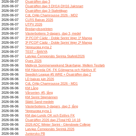
2026-06-07
Ösaträffen dag 3
2026-06-07
Ösaträffen dag 3 DH14-DH16 Jaktstart
2026-06-07
Ösaträffen dag 3-Stafettligan
2026-06-07
CdL OAlp Chamrousse 2026 - MD2
2026-06-07
CLRS Baixas 2026
2026-06-07
UTPV 2026
2026-06-07
Bredarydssprinten
2026-06-07
Västerbottens 3-dagars, dag 3, medel
2026-06-07
3ª PCOP Cádiz - Doble Sprint Vejer 1ª Manga
2026-06-07
3ª PCOP Cádiz - Doble Sprint Vejer 2ª Manga
2026-06-07
Черешова купа 2
2026-06-07
TEST - BANYA
2026-06-07
Latvijas Čempionāts Sprinta Stafetē2026
2026-06-07
Ques 2026
2026-06-06
Midtjysk Sommerweekend Skærbøge, Mellem Testløb
2026-06-06
KM Hästveda OK, FK Göingarna och Härlövs IF
2026-06-06
Swedish League #5 WRE + Ösaträffen dag 2
2026-06-06
LD baixas juin 2026
2026-06-06
CdL OAlp Chamrousse 2026 - MD1
2026-06-06
KM Lång
2026-06-06
Vårserien, #5, lång
2026-06-06
KM Sprint Stigmännen
2026-06-06
Slättö Sand-medeln
2026-06-06
Västerbottens 3-dagars, dag 2, lång
2026-06-06
Черешова купа 1
2026-06-06
KM dag Lunds OK och Eslövs FK
2026-06-06
Ösaträffen 2026 dag 2Total HD 14-16
2026-06-06
2026 AOC Winter Sprint - Glendowie College
2026-06-06
Latvijas Čempionāts Sprintā 2026
2026-06-06
Juniorsko PB