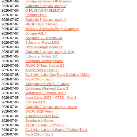
2026-07-09
Sommarnärtävling OK Gränsen
2026-07-08
Gotlands 3-dagars, etapp 2
2026-07-08
O PUCHAR STOLEMÓW
2026-07-07
Poängtävling 5
2026-07-07
Gotlands 3-dagars, etapp 1
2026-07-07
MPOL Etapp 3 Alnarp
2026-07-07
Hallands 3-kvällars Etapp Snapparp
2026-07-07
Sommar-OL 4
2026-07-07
Höglands-OL Nässjö OK
2026-07-06
3 Jours en Forez MD2
2026-07-06
2026 Moonlight Madness
2026-07-05
Gotlands 2-dagars, etapp 2, lång
2026-07-05
3 Jours en FOrez LD
2026-07-05
Kangaroo Crossing West
2026-07-05
JWOC O-Tour, 3-days-E3
2026-07-05
Kalvdansen 20260705
2026-07-05
Carinthian Lake Cup Stage 3 Lind ob Velden
2026-07-05
Kāpa 2026 - Day 3
2026-07-05
Vikingedysten 2026 - 2. etape
2026-07-05
Eskilstuna Weekend Etapp 3
2026-07-05
Morokulien 2-dagers, dag 2
2026-07-05
Kapa 3days 2026 - MTBO - Day 3
2026-07-05
3+3 Sälen E3
2026-07-04
Gotlands 2-dagars, etapp 1, medel
2026-07-04
JWOC 2026 Relay
2026-07-04
3 Jours en Forez MD1
2026-07-04
Beechworth Gorge
2026-07-04
JWOC O-Tour, 3-days-E2
2026-07-04
Carinthian Lakecup Stage 2 Penken Turia
2026-07-04
Kāpa 2026 - Day 2