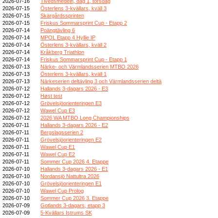
2026-07-16
Tivedsmedeln, dag 1, torsdag
2026-07-15
Österlens 3-kvällars, kväll 3
2026-07-15
Skärgårdssprinten
2026-07-15
Friskus Sommarsprint Cup - Etapp 2
2026-07-14
Poängtävling 6
2026-07-14
MPOL Etapp 4 Hyllie IP
2026-07-14
Österlens 3-kvällars, kväll 2
2026-07-14
Kråkberg Triathlon
2026-07-14
Friskus Sommarsprint Cup - Etapp 1
2026-07-13
Närke- och Värmlandsserien MTBO 2026
2026-07-13
Österlens 3-kvällars, kväll 1
2026-07-13
Närkeserien deltävling 3 och Värmlandsserien deltä
2026-07-12
Hallands 3-dagars 2026 - E3
2026-07-12
Høst test
2026-07-12
Grövelsjöorienteringen E3
2026-07-12
Wawel Cup E3
2026-07-12
2026 WA MTBO Long Championships
2026-07-11
Hallands 3-dagars 2026 - E2
2026-07-11
Bergslagsserien 2
2026-07-11
Grövelsjöorienteringen E2
2026-07-11
Wawel Cup E1
2026-07-11
Wawel Cup E2
2026-07-11
Sommer Cup 2026 4. Etappe
2026-07-10
Hallands 3-dagars 2026 - E1
2026-07-10
Nordansjö Nattultra 2026
2026-07-10
Grövelsjöorienteringen E1
2026-07-10
Wawel Cup Prolog
2026-07-10
Sommer Cup 2026 3. Etappe
2026-07-09
Gotlands 3-dagars, etapp 3
2026-07-09
5-Kvällars Istrums SK