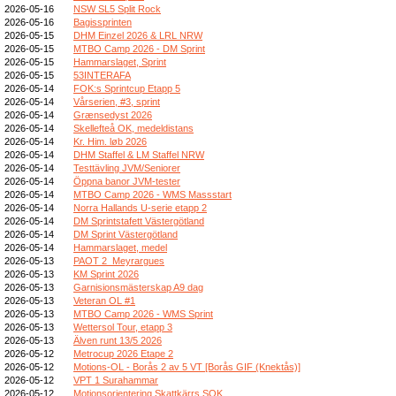
2026-05-16
NSW SL5 Split Rock
2026-05-16
Bagissprinten
2026-05-15
DHM Einzel 2026 & LRL NRW
2026-05-15
MTBO Camp 2026 - DM Sprint
2026-05-15
Hammarslaget, Sprint
2026-05-15
53INTERAFA
2026-05-14
FOK:s Sprintcup Etapp 5
2026-05-14
Vårserien, #3, sprint
2026-05-14
Grænsedyst 2026
2026-05-14
Skellefteå OK, medeldistans
2026-05-14
Kr. Him. løb 2026
2026-05-14
DHM Staffel & LM Staffel NRW
2026-05-14
Testtävling JVM/Seniorer
2026-05-14
Öppna banor JVM-tester
2026-05-14
MTBO Camp 2026 - WMS Massstart
2026-05-14
Norra Hallands U-serie etapp 2
2026-05-14
DM Sprintstafett Västergötland
2026-05-14
DM Sprint Västergötland
2026-05-14
Hammarslaget, medel
2026-05-13
PAOT 2_Meyrargues
2026-05-13
KM Sprint 2026
2026-05-13
Garnisionsmästerskap A9 dag
2026-05-13
Veteran OL #1
2026-05-13
MTBO Camp 2026 - WMS Sprint
2026-05-13
Wettersol Tour, etapp 3
2026-05-13
Älven runt 13/5 2026
2026-05-12
Metrocup 2026 Etape 2
2026-05-12
Motions-OL - Borås 2 av 5 VT [Borås GIF (Knektås)]
2026-05-12
VPT 1 Surahammar
2026-05-12
Motionsorientering Skattkärrs SOK