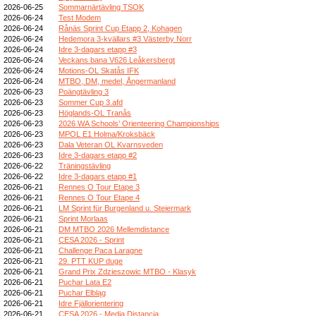
2026-06-25
Sommarnärtävling TSOK
2026-06-24
Test Modem
2026-06-24
Rånäs Sprint Cup Etapp 2, Kohagen
2026-06-24
Hedemora 3-kvällars #3 Västerby Norr
2026-06-24
Idre 3-dagars etapp #3
2026-06-24
Veckans bana V626 Leåkersbergt
2026-06-24
Motions-OL Skatås IFK
2026-06-24
MTBO, DM, medel, Ångermanland
2026-06-23
Poängtävling 3
2026-06-23
Sommer Cup 3.afd
2026-06-23
Höglands-OL Tranås
2026-06-23
2026 WA Schools’ Orienteering Championships
2026-06-23
MPOL E1 Holma/Kroksbäck
2026-06-23
Dala Veteran OL Kvarnsveden
2026-06-23
Idre 3-dagars etapp #2
2026-06-22
Träningstävling
2026-06-22
Idre 3-dagars etapp #1
2026-06-21
Rennes O Tour Etape 3
2026-06-21
Rennes O Tour Etape 4
2026-06-21
LM Sprint für Burgenland u. Steiermark
2026-06-21
Sprint Morlaas
2026-06-21
DM MTBO 2026 Mellemdistance
2026-06-21
CESA 2026 - Sprint
2026-06-21
Challenge Paca Laragne
2026-06-21
29. PTT KUP duge
2026-06-21
Grand Prix Zdzieszowic MTBO - Klasyk
2026-06-21
Puchar Lata E2
2026-06-21
Puchar Elbląg
2026-06-21
Idre Fjällorientering
2026-06-21
CESA 2026 - Media Distancia