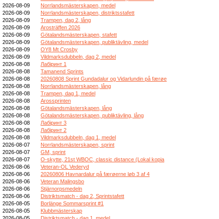
2026-08-09
Norrlandsmästerskapen, medel
2026-08-09
Norrlandsmästerskapen, distriktsstafett
2026-08-09
Trampen, dag 2, lång
2026-08-09
Arosträffen 2026
2026-08-09
Götalandsmästerskapen, stafett
2026-08-09
Götalandsmästerskapen, publiktävling, medel
2026-08-09
OY8 Mt Crosby
2026-08-09
Vildmarksdubbeln, dag 2, medel
2026-08-08
Лабіринт 1
2026-08-08
Tamanend Sprints
2026-08-08
20260808 Sprint Gundadalur og Vidarlundin på færøe
2026-08-08
Norrlandsmästerskapen, lång
2026-08-08
Trampen, dag 1, medel
2026-08-08
Arossprinten
2026-08-08
Götalandsmästerskapen, lång
2026-08-08
Götalandsmästerskapen, publiktävling, lång
2026-08-08
Лабіринт 3
2026-08-08
Лабіринт 2
2026-08-08
Vildmarksdubbeln, dag 1, medel
2026-08-07
Norrlandsmästerskapen, sprint
2026-08-07
GM, sprint
2026-08-07
O-skytte, 21st WBOC, classic distance (Lokal kopia
2026-08-06
Veteran-OL Vederyd
2026-08-06
20260806 Havnardalur på færøerne løb 3 af 4
2026-08-06
Veteran Malingsbo
2026-08-06
Stjärnorpsmedeln
2026-08-06
Distriktsmatch - dag 2, Sprintstafett
2026-08-05
Borlänge Sommarsprint #1
2026-08-05
Klubbmästerskap
2026-08-05
Distriktsmatch - dag 1, medel