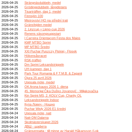
2026-04-25
Strängnäsdubbeln, medel
2026-04-25
Grödingedubbeln, långdistans
2026-04-25
Tisarträffen, dag 1, medel
2026-04-25
Finnsjön-100
2026-04-25
Mistrovství HO na střední trati
2026-04-25
Gränsfejden medel
2026-04-25
2. Linzcup + Lipno-cup 2026
2026-04-25
Renens säsongsuppstart
2026-04-25
I Carreira Orientaçom Festa dos Maios
2026-04-25
KMP MTBO Sprint
2026-04-25
MP MTBO Średni
2026-04-25
XXI Puchar Puszczy Piskiej - Flosek
2026-04-25
Hökensåsracet
2026-04-25
RSK-träffen
2026-04-25
Dm Sprint Leksandstrippeln
2026-04-25
UH-kampen, dag 1
2026-04-25
Park Tour Romania & F.T.M.B. & Zaganii
2026-04-25
Ojura 25 avril 2026
2026-04-25
Uppsala möte, medel
2026-04-25
OK Arona kauss 2026 1. diena
2026-04-25
45. Memorijal Čika Duško Jovanović - Miljakovačka
2026-04-25
Ktn Sprint MS, 2. KOLV Cup, Charity OL
2026-04-25
Leksandstrippeln Indoor
2026-04-25
Купа Ловеч - Нощно
2026-04-25
Puchar Wisły 2026 E1 średni
2026-04-24
Uppsala möte, natt
2026-04-24
Natt-DM Dalarna
2026-04-24
Skolmästerskapet 2026
2026-04-24
ДВШ - щафета
2026-04-24
Gränsennatta - till minne av Harald Håkansson (Lok