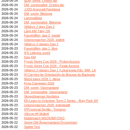
2026-05-24
§DM, sprint, Örebro län
2026-05-24
DM, sprintstafett, Örebro län
2026-05-24
JJDD Aranzadi Pamplona
2026-05-24
DM, sprint, Blekinge
2026-05-24
Lämmeltåget
2026-05-24
DM, sprintstafett, Blekinge
2026-05-24
Vittjärvs 2 dgrs Dag 2
2026-05-24
Lång KM Täby OK
2026-05-24
Faxeträffen, dag 2, medel
2026-05-24
Unionsmatchen 2026, stafett
2026-05-24
Vittjärvs 2-dagars Dag 2
2026-05-23
Faxeträffen, dag 1, lång
2026-05-23
IFK Lidingös sprint
2026-05-23
Dag-KM
2026-05-23
Fynsk Sprint Cup 2026 - Prolog Assens
2026-05-23
Fynsk Sprint Cup 2026 - Finale Assens
2026-05-23
Vittjärvs 2-dagars Dag 1 (Lokal kopia från: WIK_LA
2026-05-23
III Carreira de Orientación do Bosque do Banquete
2026-05-23
Mazā balva 2026 1. diena
2026-05-23
Купа Севлиево 2026
2026-05-23
DM, sprint, Västmanland
2026-05-23
DM, sprintstafett, Västmanland
2026-05-23
Skogslöparnas Nordiska
2026-05-23
EN Learn to Orienteer Term 2 Series - Bray Park SH
2026-05-23
Unionsmatchen 2026, individuellt
2026-05-23
5ºProvincial Sevilla - Tomares
2026-05-22
Vårcup #4 Mullsjö
2026-05-22
Klubbmatch MSOK/BIF/OKG
2026-05-22
Sprint-DM Ångermanland Örnsprinten
2026-05-22
Stafett Test