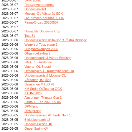
2026-05-07
DPM Sprint
2026-05-07
Roslagsveteranerna
2026-05-07
Ungdomstrollet
2026-05-07
Motions-OL Västerås SOK
2026-05-07
DV Pumoen Korsnäs IF OK
2026-05-07
Firma-O-Løb 20260507
2026-05-07
2026-05-07
Nissadals Ungdoms Cup
2026-05-07
Test 81
2026-05-06
Ungdomsserien deltävling 3, Östra Blekinge
2026-05-06
Wettersol Tour, etapp 2
2026-05-06
Ljungsbrokampen 2026
2026-05-06
Oligan deltävling 2
2026-05-06
Ungdomsserie 3 Västra Blekinge
2026-05-06
PAOT 1_Gardanne
2026-05-06
Veteran OL 3-stad
2026-05-06
Utmaningen 1 - Karlsbyhedens OK
2026-05-06
Ungdomsserie & Motions-OL
2026-05-06
Vårserien, #2, lång
2026-05-06
Dalaserien MTBO #1
2026-05-06
KM Sprint OLTeamet OCK
2026-05-06
KTHM 2026
2026-05-06
Älgsprinten Trimtex Cup 1
2026-05-06
Firma-O-Løb 2026-05-06
2026-05-06
DPM lang
2026-05-05
DPM prolog
2026-05-05
Ungdomsserien #1, krets Norr 1
2026-05-05
5-klubbsmatch #2
2026-05-05
Ungdomsserien, #1
2026-05-05
Öppet Sprint-KM