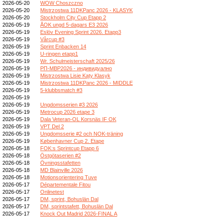
2026-05-20
WOW Choszczno
2026-05-20
Mistrzostwa 11DKPanc 2026 - KLASYK
2026-05-20
Stockholm City Cup Etapp 2
2026-05-19
ÅOK ungd 5-dagars E3 2026
2026-05-19
Eslöv Evening Sprint 2026. Etapp3
2026-05-19
Vårcup #3
2026-05-19
Sprint Enbacken 14
2026-05-19
U-ringen etapp1
2026-05-19
Wr. Schulmeisterschaft 2025/26
2026-05-19
РП-МВР2026 - индивидуално
2026-05-19
Mistrzostwa Lisie Kąty Klasyk
2026-05-19
Mistrzostwa 11DKPanc 2026 - MIDDLE
2026-05-19
5-klubbsmatch #3
2026-05-19
2026-05-19
Ungdomsserien #3 2026
2026-05-19
Metrocup 2026 etape 3
2026-05-19
Dala Veteran-OL Korsnäs IF OK
2026-05-19
VPT Del 2
2026-05-19
Ungdomsserie #2 och NOK-träning
2026-05-19
Københavner Cup 2. Etape
2026-05-18
FOK:s Sprintcup Etapp 6
2026-05-18
Östgötaserien #2
2026-05-18
Övningsstafetten
2026-05-18
MD Blainville 2026
2026-05-18
Motionsorientering Tuve
2026-05-17
Départementale Fitou
2026-05-17
Onlinetest
2026-05-17
DM, sprint, Bohuslän Dal
2026-05-17
DM, sprintstafett, Bohuslän Dal
2026-05-17
Knock Out Madrid 2026-FINAL A