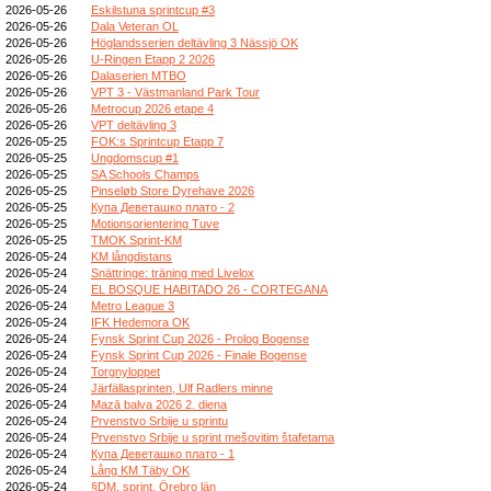
2026-05-26
Eskilstuna sprintcup #3
2026-05-26
Dala Veteran OL
2026-05-26
Höglandsserien deltävling 3 Nässjö OK
2026-05-26
U-Ringen Etapp 2 2026
2026-05-26
Dalaserien MTBO
2026-05-26
VPT 3 - Västmanland Park Tour
2026-05-26
Metrocup 2026 etape 4
2026-05-26
VPT deltävling 3
2026-05-25
FOK:s Sprintcup Etapp 7
2026-05-25
Ungdomscup #1
2026-05-25
SA Schools Champs
2026-05-25
Pinseløb Store Dyrehave 2026
2026-05-25
Купа Деветашко плато - 2
2026-05-25
Motionsorientering Tuve
2026-05-25
TMOK Sprint-KM
2026-05-24
KM långdistans
2026-05-24
Snättringe: träning med Livelox
2026-05-24
EL BOSQUE HABITADO 26 - CORTEGANA
2026-05-24
Metro League 3
2026-05-24
IFK Hedemora OK
2026-05-24
Fynsk Sprint Cup 2026 - Prolog Bogense
2026-05-24
Fynsk Sprint Cup 2026 - Finale Bogense
2026-05-24
Torgnyloppet
2026-05-24
Järfällasprinten, Ulf Radlers minne
2026-05-24
Mazā balva 2026 2. diena
2026-05-24
Prvenstvo Srbije u sprintu
2026-05-24
Prvenstvo Srbije u sprint mešovitim štafetama
2026-05-24
Купа Деветашко плато - 1
2026-05-24
Lång KM Täby OK
2026-05-24
§DM, sprint, Örebro län