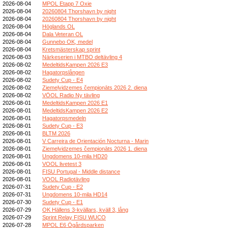
2026-08-04
MPOL Etapp 7 Oxie
2026-08-04
20260804 Thorshavn by night
2026-08-04
20260804 Thorshavn by night
2026-08-04
Höglands OL
2026-08-04
Dala Veteran OL
2026-08-04
Gunnebo OK, medel
2026-08-04
Kretsmästerskap sprint
2026-08-03
Närkeserien i MTBO deltävling 4
2026-08-02
MedeltidsKampen 2026 E3
2026-08-02
Hagatorpslången
2026-08-02
Sudety Cup - E4
2026-08-02
Ziemeļvidzemes čempionāts 2026 2. diena
2026-08-02
VÖOL Radio Ny tävling
2026-08-01
MedeltidsKampen 2026 E1
2026-08-01
MedeltidsKampen 2026 E2
2026-08-01
Hagatorpsmedeln
2026-08-01
Sudety Cup - E3
2026-08-01
BLTM 2026
2026-08-01
V Carreira de Orientación Nocturna - Marin
2026-08-01
Ziemeļvidzemes čempionāts 2026 1. diena
2026-08-01
Ungdomens 10-mila HD20
2026-08-01
VOOL livetest 3
2026-08-01
FISU Portugal - Middle distance
2026-08-01
VOOL Radiotävling
2026-07-31
Sudety Cup - E2
2026-07-31
Ungdomens 10-mila HD14
2026-07-30
Sudety Cup - E1
2026-07-29
OK Hällens 3-kvällars, kväll 3, lång
2026-07-29
Sprint Relay FISU WUCO
2026-07-28
MPOL E6 Ögårdsparken