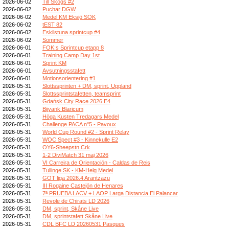
2026-06-02
Till Skogs #2
2026-06-02
Puchar DGW
2026-06-02
Medel KM Eksjö SOK
2026-06-02
tEST 82
2026-06-02
Eskilstuna sprintcup #4
2026-06-02
Sommer
2026-06-01
FOK:s Sprintcup etapp 8
2026-06-01
Training Camp Day 1st
2026-06-01
Sprint KM
2026-06-01
Avsutningsstafett
2026-06-01
Motionsorientering #1
2026-05-31
Slottssprinten + DM, sprint, Uppland
2026-05-31
Slottssprintstafetten, teamsprint
2026-05-31
Gdańsk City Race 2026 E4
2026-05-31
Bijvank Blaricum
2026-05-31
Höga Kusten Tredagars Medel
2026-05-31
Challenge PACA n°5 - Pavoux
2026-05-31
World Cup Round #2 - Sprint Relay
2026-05-31
WOC Spect #3 - Kinnekulle E2
2026-05-31
OY6-Sheepstn Crk
2026-05-31
1-2 DiviMatch 31 maj 2026
2026-05-31
VI Carreira de Orientación - Caldas de Reis
2026-05-31
Tullinge SK - KM-Helg Medel
2026-05-31
GOT liga 2026.4 Arantzazu
2026-05-31
III Rogaine Castejón de Henares
2026-05-31
7ª PRUEBA LACV + LAOP Larga Distancia El Palancar
2026-05-31
Revole de Chirats LD 2026
2026-05-31
DM, sprint, Skåne Live
2026-05-31
DM, sprintstafett Skåne Live
2026-05-31
CDL BFC LD 20260531 Pasques