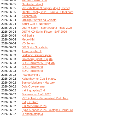
2026-06-06
MD HVO Verbruche
2026-06-05
Ösaträffen dag 1
2026-06-05
Västerbottens 3-dagars, dag 1, medel
2026-06-05
Oepfel-Trophy 2026 - Lauf 4 - Steckborn
2026-06-04
Klubbmatch
2026-06-04
Oritoiça Estreito da Calheta
2026-06-04
Sprint Cup 3, Norsholm
2026-06-04
ÖSTM Sprint - Sport Austria Finals 2026
2026-06-04
ÖSTM KO-Sprint Finale - SAF 2026
2026-06-04
KM Sprint
2026-06-04
Medel-KM
2026-06-04
VB-Serien
2026-06-03
DM Sprint Stockholm
2026-06-03
Trarydsgrillen II
2026-06-03
Borlänge Sommarsprint
2026-06-03
Göteborg Sprint Cup, #4
2026-06-03
SOK Radiotest 5 - Nyt løb
2026-06-03
SOK Radiotest 8
2026-06-03
SOK Radiotest 8
2026-06-02
Poängtävling 2
2026-06-02
Københavner Cup 3 etape.
2026-06-02
Semco Maritime - Marbæk
2026-06-02
Dala OL-veteraner
2026-06-02
trainingcapday2nd
2026-06-02
Sommercup 1 afd 2026
2026-06-02
VPT 4, final - Västmanland Park Tour
2026-06-02
KM, OK Kåre
2026-06-02
IFK Medel Km 2026
2026-06-02
Fyns 5-dages 2026 - 3 etape i Holluf Pile
2026-06-02
U-ringen etapp 3