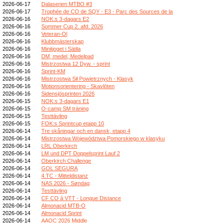
2026-06-17
Dalaserien MTBO #3
2026-06-17
Trophée de CO de SQY - E3 - Parc des Sources de la
2026-06-16
NOK:s 3-dagars E2
2026-06-16
Sommer Cup 2. afd. 2026
2026-06-16
Veteran-Ol
2026-06-16
Klubbmästerskap
2026-06-16
Minitjoget i Sätila
2026-06-16
DM, medel, Medelpad
2026-06-16
Mistrzostwa 12 Dyw. - sprint
2026-06-16
Sprint-KM
2026-06-16
Mistrzostwa Sił Powietrznych - Klasyk
2026-06-16
Motionsorientering - Skavlöten
2026-06-16
Sidensjösprinten 2026
2026-06-15
NOK:s 3-dagars E1
2026-06-15
O-camp SM träning
2026-06-15
Testtävling
2026-06-15
FOK:s Sprintcup etapp 10
2026-06-14
Tre skåningar och en dansk, etapp 4
2026-06-14
Mistrzostwa Województwa Pomorskiego w klasyku
2026-06-14
LRL Oberkirch
2026-06-14
LM und DPT Doppelsprint Lauf 2
2026-06-14
Oberkirch Challenge
2026-06-14
GOL SEGURA
2026-06-14
4.TC - Mitteldistanz
2026-06-14
NAS 2026 - Søndag
2026-06-14
Testtävling
2026-06-14
CF CO à VTT - Longue Distance
2026-06-14
Almonacid MTB-O
2026-06-14
Almonacid Sprint
2026-06-14
AAOC 2026 Middle