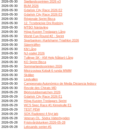
2026-05-30
Sjællandssprinten 2026 e3
2026-05-30
BUM 2026
2026-05-30
Gdańsk City Race 2026 E2
2026-05-30
Gdańsk City Race 2026 E3
2026-05-30
Régionale Sprint Bisca
2026-05-30
12. Trzebnickie Dni Rodziny
2026-05-30
MTBO Närtävling
2026-05-30
Höga Kusten Tredagars Lång
2026-05-30
World Cup Round #2 - Sprint
2026-05-30
Sparbanken i Karlshamn Triathlon 2026
2026-05-30
Säterträffen
2026-05-30
KM Lång
2026-05-30
NJ-stafet 2026
2026-05-30
Tullinge SK - KM Helg Nåttarö Lång
2026-05-30
KO Sprint Bisca
2026-05-30
Sommarlandssprinten 2026
2026-05-30
Mistrzostwa Kobułt 6 runda MWiM
2026-05-30
Skällan
2026-05-30
Lindvallen
2026-05-30
Campeonato Autonómico de Media Distancia fedocv
2026-05-30
Revole des Chirats MD
2026-05-29
Björkstubbematchen 2026
2026-05-29
Gdańsk City Race 2026 E1
2026-05-29
Höga Kusten Tredagars Sprint
2026-05-29
WCS Spec Race #1 Kinnekulle E1
2026-05-29
TEST PEW
2026-05-29
SOK Radiotest 4 Nyt løb
2026-05-28
Veteran-OL, Södra Vätterbygden
2026-05-28
Friskvårdslunken 2026-05-28
2026-05-28
Leksands serien #1