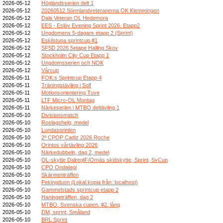
2026-05-12
Höglandsserien delt 1
2026-05-12
20260512 Sörmlandveteranerna OK Klemmingen
2026-05-12
Dala Veteran OL Hedemora
2026-05-12
EES - Eslöv Evening Sprint 2026. Etapp2
2026-05-12
Ungdomens 5-dagars etapp 2 (Sprint)
2026-05-12
Eskilstuna sprintcup #1
2026-05-12
SF5D 2026 5etape Halling Skov
2026-05-12
Stockholm City Cup Etapp 1
2026-05-12
Ungdomsserien och NOK
2026-05-12
Vårcup
2026-05-11
FOK:s Sprintcup Etapp 4
2026-05-11
Träningstävling i Solf
2026-05-11
Motionsorientering Tuve
2026-05-11
LTF Micro-OL Montag
2026-05-11
Närkeserien i MTBO deltävling 1
2026-05-10
Divisionsmatch
2026-05-10
Roslagshelg, medel
2026-05-10
Lundasprinten
2026-05-10
2º CPOP Cadiz 2026 Roche
2026-05-10
Orintos vårtävling 2026
2026-05-10
Närkedubbeln, dag 2, medel
2026-05-10
OL-skytte DalregIF/Ornäs skidskytte, Sprint, SvCup
2026-05-10
CPO Ondategi
2026-05-10
Skärmenträffen
2026-05-10
Pekingduon (Lokal kopia från: localhost)
2026-05-10
Gammelstads sprintcup etapp 2
2026-05-10
Haningeträffen, dag 2
2026-05-10
MTBO, Svenska cupen, #2, lång
2026-05-10
DM, sprint, Småland
2026-05-10
BRL Sprint