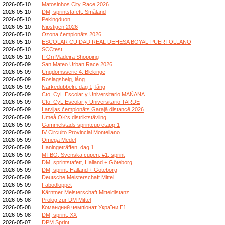
2026-05-10
Matosinhos City Race 2026
2026-05-10
DM, sprintstafett, Småland
2026-05-10
Pekingduon
2026-05-10
Nipstigen 2026
2026-05-10
Ozona čempionāts 2026
2026-05-10
ESCOLAR CUIDAD REAL DEHESA BOYAL-PUERTOLLANO
2026-05-10
SCCtest
2026-05-10
II Ori Madeira Shopping
2026-05-09
San Mateo Urban Race 2026
2026-05-09
Ungdomsserie 4, Blekinge
2026-05-09
Roslagshelg, lång
2026-05-09
Närkedubbeln, dag 1, lång
2026-05-09
Cto. CyL Escolar y Universitario MAÑANA
2026-05-09
Cto. CyL Escolar y Universitario TARDE
2026-05-09
Latvijas čempionāts Garajā distancē 2026
2026-05-09
Umeå OK:s distriktstävling
2026-05-09
Gammelstads sprintcup etapp 1
2026-05-09
IV Circuito Provincial Montellano
2026-05-09
Omega Medel
2026-05-09
Haningeträffen, dag 1
2026-05-09
MTBO, Svenska cupen, #1, sprint
2026-05-09
DM, sprintstafett, Halland + Göteborg
2026-05-09
DM, sprint, Halland + Göteborg
2026-05-09
Deutsche Meisterschaft Mittel
2026-05-09
Fäbodloppet
2026-05-09
Kärntner Meisterschaft Mitteldistanz
2026-05-08
Prolog zur DM Mittel
2026-05-08
Командний чемпіонат України E1
2026-05-08
DM, sprint, XX
2026-05-07
DPM Sprint