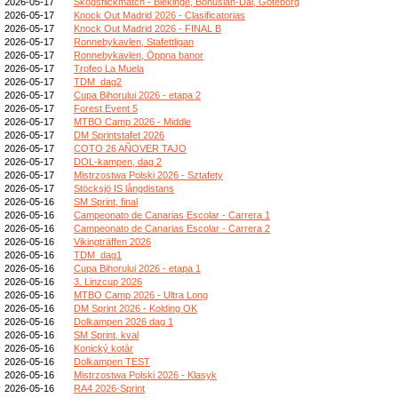
2026-05-17
Skogsflickmatch - Blekinge, Bohuslän-Dal, Göteborg
2026-05-17
Knock Out Madrid 2026 - Clasificatorias
2026-05-17
Knock Out Madrid 2026 - FINAL B
2026-05-17
Ronnebykavlen, Stafettligan
2026-05-17
Ronnebykavlen, Öppna banor
2026-05-17
Trofeo La Muela
2026-05-17
TDM_dag2
2026-05-17
Cupa Bihorului 2026 - etapa 2
2026-05-17
Forest Event 5
2026-05-17
MTBO Camp 2026 - Middle
2026-05-17
DM Sprintstafet 2026
2026-05-17
COTO 26 AÑOVER TAJO
2026-05-17
DOL-kampen, dag 2
2026-05-17
Mistrzostwa Polski 2026 - Sztafety
2026-05-17
Stöcksjö IS långdistans
2026-05-16
SM Sprint, final
2026-05-16
Campeonato de Canarias Escolar - Carrera 1
2026-05-16
Campeonato de Canarias Escolar - Carrera 2
2026-05-16
Vikingträffen 2026
2026-05-16
TDM_dag1
2026-05-16
Cupa Bihorului 2026 - etapa 1
2026-05-16
3. Linzcup 2026
2026-05-16
MTBO Camp 2026 - Ultra Long
2026-05-16
DM Sprint 2026 - Kolding OK
2026-05-16
Dolkampen 2026 dag 1
2026-05-16
SM Sprint, kval
2026-05-16
Konický kotár
2026-05-16
Dolkampen TEST
2026-05-16
Mistrzostwa Polski 2026 - Klasyk
2026-05-16
RA4 2026-Sprint