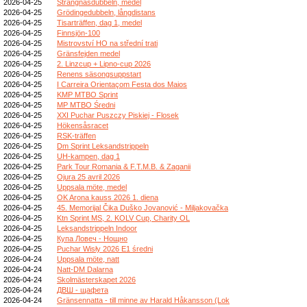
2026-04-25
Strängnäsdubbeln, medel
2026-04-25
Grödingedubbeln, långdistans
2026-04-25
Tisarträffen, dag 1, medel
2026-04-25
Finnsjön-100
2026-04-25
Mistrovství HO na střední trati
2026-04-25
Gränsfejden medel
2026-04-25
2. Linzcup + Lipno-cup 2026
2026-04-25
Renens säsongsuppstart
2026-04-25
I Carreira Orientaçom Festa dos Maios
2026-04-25
KMP MTBO Sprint
2026-04-25
MP MTBO Średni
2026-04-25
XXI Puchar Puszczy Piskiej - Flosek
2026-04-25
Hökensåsracet
2026-04-25
RSK-träffen
2026-04-25
Dm Sprint Leksandstrippeln
2026-04-25
UH-kampen, dag 1
2026-04-25
Park Tour Romania & F.T.M.B. & Zaganii
2026-04-25
Ojura 25 avril 2026
2026-04-25
Uppsala möte, medel
2026-04-25
OK Arona kauss 2026 1. diena
2026-04-25
45. Memorijal Čika Duško Jovanović - Miljakovačka
2026-04-25
Ktn Sprint MS, 2. KOLV Cup, Charity OL
2026-04-25
Leksandstrippeln Indoor
2026-04-25
Купа Ловеч - Нощно
2026-04-25
Puchar Wisły 2026 E1 średni
2026-04-24
Uppsala möte, natt
2026-04-24
Natt-DM Dalarna
2026-04-24
Skolmästerskapet 2026
2026-04-24
ДВШ - щафета
2026-04-24
Gränsennatta - till minne av Harald Håkansson (Lok