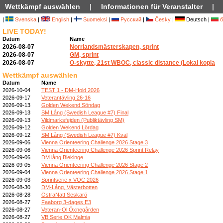
Wettkämpf auswählen
|
Informationen für Veranstalter
|
|
Svenska
|
English
|
Suomeksi
|
Русский
|
Česky
|
Deutsch |
б
LIVE TODAY!
Datum
Name
2026-08-07
Norrlandsmästerskapen, sprint
2026-08-07
GM, sprint
2026-08-07
O-skytte, 21st WBOC, classic distance (Lokal kopia
Wettkämpf auswählen
Datum
Name
2026-10-04
TEST 1 - DM-Hold 2026
2026-09-17
Veterantävling 26-16
2026-09-13
Golden Wekend Söndag
2026-09-13
SM Lång (Swedish League #7) Final
2026-09-13
Vildmarksfejden (Publiktävling SM)
2026-09-12
Golden Wekend Lördag
2026-09-12
SM Lång (Swedish League #7) Kval
2026-09-06
Vienna Orienteering Challenge 2026 Stage 3
2026-09-06
Vienna Orienteering Challenge 2026 Sprint Relay
2026-09-06
DM lång Blekinge
2026-09-05
Vienna Orienteering Challenge 2026 Stage 2
2026-09-04
Vienna Orienteering Challenge 2026 Stage 1
2026-09-03
Sprintserie x VOC 2026
2026-08-30
DM-Lång, Västerbotten
2026-08-28
ÖstraNatt Seskarö
2026-08-27
Faaborg 3-dages E3
2026-08-27
Veteran-Ol Öxnegården
2026-08-27
VB Serie OK Malmia