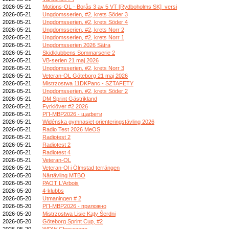
2026-05-21
Motions-OL - Borås 3 av 5 VT [Rydboholms SK]_versi
2026-05-21
Ungdomsserien, #2, krets Söder 3
2026-05-21
Ungdomsserien, #2, krets Söder 4
2026-05-21
Ungdomsserien, #2, krets Norr 2
2026-05-21
Ungdomsserien, #2, krets Norr 1
2026-05-21
Ungdomsserien 2026 Sätra
2026-05-21
Skidklubbens Sommarserie 2
2026-05-21
VB-serien 21 maj 2026
2026-05-21
Ungdomsserien, #2, krets Norr 3
2026-05-21
Veteran-OL Göteborg 21 maj 2026
2026-05-21
Mistrzostwa 11DKPanc - SZTAFETY
2026-05-21
Ungdomsserien, #2, krets Söder 2
2026-05-21
DM Sprint Gästrikland
2026-05-21
Fyrklöver #2 2026
2026-05-21
РП-МВР2026 - щафети
2026-05-21
Widénska gymnasiet orienteringstävling 2026
2026-05-21
Radio Test 2026 MeOS
2026-05-21
Radiotest 2
2026-05-21
Radiotest 2
2026-05-21
Radiotest 4
2026-05-21
Veteran-OL
2026-05-21
Veteran-Ol i Ölmstad terrängen
2026-05-20
Närtävling MTBO
2026-05-20
PAOT L'Arbois
2026-05-20
4-klubbs
2026-05-20
Utmaningen # 2
2026-05-20
РП-МВР2026 - приложно
2026-05-20
Mistrzostwa Lisie Kąty Śerdni
2026-05-20
Göteborg Sprint Cup, #2
2026-05-20
WOW Choszczno