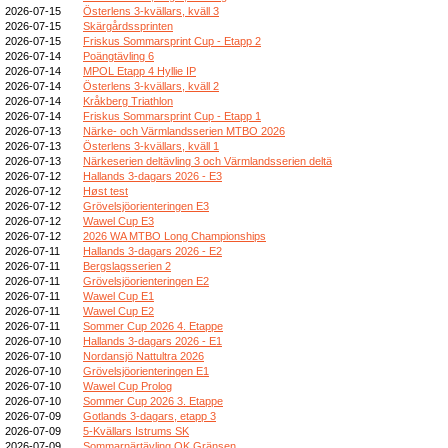
2026-07-15
Österlens 3-kvällars, kväll 3
2026-07-15
Skärgårdssprinten
2026-07-15
Friskus Sommarsprint Cup - Etapp 2
2026-07-14
Poängtävling 6
2026-07-14
MPOL Etapp 4 Hyllie IP
2026-07-14
Österlens 3-kvällars, kväll 2
2026-07-14
Kråkberg Triathlon
2026-07-14
Friskus Sommarsprint Cup - Etapp 1
2026-07-13
Närke- och Värmlandsserien MTBO 2026
2026-07-13
Österlens 3-kvällars, kväll 1
2026-07-13
Närkeserien deltävling 3 och Värmlandsserien deltä
2026-07-12
Hallands 3-dagars 2026 - E3
2026-07-12
Høst test
2026-07-12
Grövelsjöorienteringen E3
2026-07-12
Wawel Cup E3
2026-07-12
2026 WA MTBO Long Championships
2026-07-11
Hallands 3-dagars 2026 - E2
2026-07-11
Bergslagsserien 2
2026-07-11
Grövelsjöorienteringen E2
2026-07-11
Wawel Cup E1
2026-07-11
Wawel Cup E2
2026-07-11
Sommer Cup 2026 4. Etappe
2026-07-10
Hallands 3-dagars 2026 - E1
2026-07-10
Nordansjö Nattultra 2026
2026-07-10
Grövelsjöorienteringen E1
2026-07-10
Wawel Cup Prolog
2026-07-10
Sommer Cup 2026 3. Etappe
2026-07-09
Gotlands 3-dagars, etapp 3
2026-07-09
5-Kvällars Istrums SK
2026-07-09
Sommarnärtävling OK Gränsen