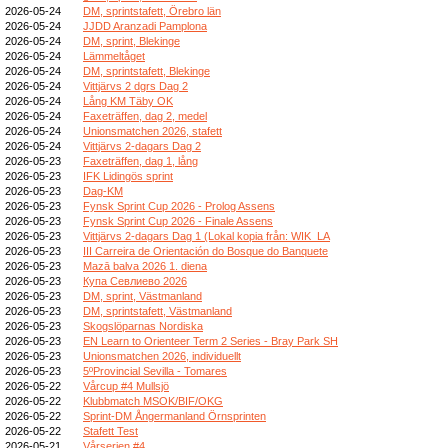
2026-05-24
DM, sprintstafett, Örebro län
2026-05-24
JJDD Aranzadi Pamplona
2026-05-24
DM, sprint, Blekinge
2026-05-24
Lämmeltåget
2026-05-24
DM, sprintstafett, Blekinge
2026-05-24
Vittjärvs 2 dgrs Dag 2
2026-05-24
Lång KM Täby OK
2026-05-24
Faxeträffen, dag 2, medel
2026-05-24
Unionsmatchen 2026, stafett
2026-05-24
Vittjärvs 2-dagars Dag 2
2026-05-23
Faxeträffen, dag 1, lång
2026-05-23
IFK Lidingös sprint
2026-05-23
Dag-KM
2026-05-23
Fynsk Sprint Cup 2026 - Prolog Assens
2026-05-23
Fynsk Sprint Cup 2026 - Finale Assens
2026-05-23
Vittjärvs 2-dagars Dag 1 (Lokal kopia från: WIK_LA
2026-05-23
III Carreira de Orientación do Bosque do Banquete
2026-05-23
Mazā balva 2026 1. diena
2026-05-23
Купа Севлиево 2026
2026-05-23
DM, sprint, Västmanland
2026-05-23
DM, sprintstafett, Västmanland
2026-05-23
Skogslöparnas Nordiska
2026-05-23
EN Learn to Orienteer Term 2 Series - Bray Park SH
2026-05-23
Unionsmatchen 2026, individuellt
2026-05-23
5ºProvincial Sevilla - Tomares
2026-05-22
Vårcup #4 Mullsjö
2026-05-22
Klubbmatch MSOK/BIF/OKG
2026-05-22
Sprint-DM Ångermanland Örnsprinten
2026-05-22
Stafett Test
2026-05-21
Vårserien #4