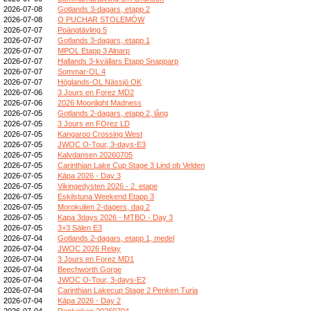
2026-07-08
Gotlands 3-dagars, etapp 2
2026-07-08
O PUCHAR STOLEMÓW
2026-07-07
Poängtävling 5
2026-07-07
Gotlands 3-dagars, etapp 1
2026-07-07
MPOL Etapp 3 Alnarp
2026-07-07
Hallands 3-kvällars Etapp Snapparp
2026-07-07
Sommar-OL 4
2026-07-07
Höglands-OL Nässjö OK
2026-07-06
3 Jours en Forez MD2
2026-07-06
2026 Moonlight Madness
2026-07-05
Gotlands 2-dagars, etapp 2, lång
2026-07-05
3 Jours en FOrez LD
2026-07-05
Kangaroo Crossing West
2026-07-05
JWOC O-Tour, 3-days-E3
2026-07-05
Kalvdansen 20260705
2026-07-05
Carinthian Lake Cup Stage 3 Lind ob Velden
2026-07-05
Kāpa 2026 - Day 3
2026-07-05
Vikingedysten 2026 - 2. etape
2026-07-05
Eskilstuna Weekend Etapp 3
2026-07-05
Morokulien 2-dagers, dag 2
2026-07-05
Kapa 3days 2026 - MTBO - Day 3
2026-07-05
3+3 Sälen E3
2026-07-04
Gotlands 2-dagars, etapp 1, medel
2026-07-04
JWOC 2026 Relay
2026-07-04
3 Jours en Forez MD1
2026-07-04
Beechworth Gorge
2026-07-04
JWOC O-Tour, 3-days-E2
2026-07-04
Carinthian Lakecup Stage 2 Penken Turia
2026-07-04
Kāpa 2026 - Day 2
2026-07-04
Renlunken 20260704