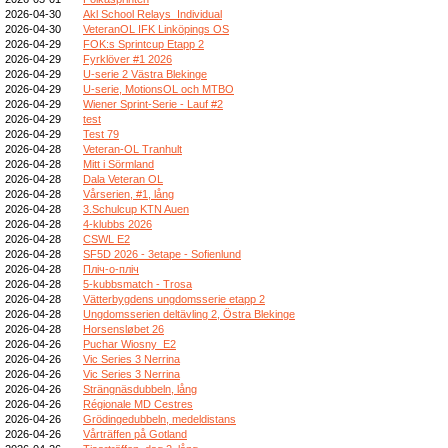
2026-04-30
Akl School Relays_Individual
2026-04-30
VeteranOL IFK Linköpings OS
2026-04-29
FOK:s Sprintcup Etapp 2
2026-04-29
Fyrklöver #1 2026
2026-04-29
U-serie 2 Västra Blekinge
2026-04-29
U-serie, MotionsOL och MTBO
2026-04-29
Wiener Sprint-Serie - Lauf #2
2026-04-29
test
2026-04-29
Test 79
2026-04-28
Veteran-OL Tranhult
2026-04-28
Mitt i Sörmland
2026-04-28
Dala Veteran OL
2026-04-28
Vårserien, #1, lång
2026-04-28
3.Schulcup KTN Auen
2026-04-28
4-klubbs 2026
2026-04-28
CSWL E2
2026-04-28
SF5D 2026 - 3etape - Sofienlund
2026-04-28
Пліч-о-пліч
2026-04-28
5-kubbsmatch - Trosa
2026-04-28
Vätterbygdens ungdomsserie etapp 2
2026-04-28
Ungdomsserien deltävling 2, Östra Blekinge
2026-04-28
Horsensløbet 26
2026-04-26
Puchar Wiosny_E2
2026-04-26
Vic Series 3 Nerrina
2026-04-26
Vic Series 3 Nerrina
2026-04-26
Strängnäsdubbeln, lång
2026-04-26
Régionale MD Cestres
2026-04-26
Grödingedubbeln, medeldistans
2026-04-26
Vårträffen på Gotland