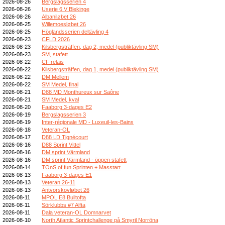
2026-08-26
Bergslagsserien 4
2026-08-26
Userie 6 V Blekinge
2026-08-26
Albaniløbet 26
2026-08-25
Willemoesløbet 26
2026-08-25
Höglandsserien deltävling 4
2026-08-23
CFLD 2026
2026-08-23
Kilsbergsträffen, dag 2, medel (publiktävling SM)
2026-08-23
SM, stafett
2026-08-22
CF relais
2026-08-22
Kilsbergsträffen, dag 1, medel (publiktävling SM)
2026-08-22
DM Mellem
2026-08-22
SM Medel, final
2026-08-21
D88 MD Monthureux sur Saône
2026-08-21
SM Medel, kval
2026-08-20
Faaborg 3-dages E2
2026-08-19
Bergslagsserien 3
2026-08-19
Inter-régionale MD - Luxeuil-les-Bains
2026-08-18
Veteran-OL
2026-08-17
D88 LD Tignécourt
2026-08-16
D88 Sprint Vittel
2026-08-16
DM sprint Värmland
2026-08-16
DM sprint Värmland - öppen stafett
2026-08-14
TOnS of fun Sprinten + Masstart
2026-08-13
Faaborg 3-dages E1
2026-08-13
Veteran 26-11
2026-08-13
Antvorskovløbet 26
2026-08-11
MPOL E8 Bulltofta
2026-08-11
Sörklubbs #7 Alfta
2026-08-11
Dala veteran-OL Domnarvet
2026-08-10
North Atlantic Sprintchallenge på Smyril Norröna