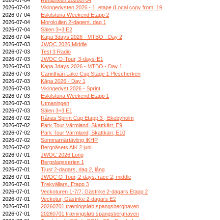
2026-07-04
Vikingedysten 2026 - 1. etape (Local copy from: 19
2026-07-04
Eskilstuna Weekend Etapp 2
2026-07-04
Morokulien 2-dagers, dag 1
2026-07-04
Sälen 3+3 E2
2026-07-04
Kapa 3days 2026 - MTBO - Day 2
2026-07-03
JWOC 2026 Middle
2026-07-03
Test 3 Radio
2026-07-03
JWOC O-Tour, 3-days-E1
2026-07-03
Kapa 3days 2026 - MTBO - Day 1
2026-07-03
Carinthian Lake Cup Stage 1 Plescherken
2026-07-03
Kāpa 2026 - Day 1
2026-07-03
Vikingedyst 2026 - Sprint
2026-07-03
Eskilstuna Weekend Etapp 1
2026-07-03
Utmaningen
2026-07-03
Sälen 3+3 E1
2026-07-02
Rånäs Sprint Cup Etapp 3 , Ekebyholm
2026-07-02
Park Tour Värmland, Skattkärr, E9
2026-07-02
Park Tour Värmland, Skattkärr, E10
2026-07-02
Sommarnärtävling IKHP
2026-07-02
Bergnäsets AIK 2 juni
2026-07-01
JWOC 2026 Long
2026-07-01
Bergslagsserien 1
2026-07-01
Tjust 2-dagars, dag 2, lång
2026-07-01
JWOC O-Tour, 2-days, race 2, middle
2026-07-01
Trekvällars, Etapp 3
2026-07-01
Veckoturen 1-7/7, Gästrike 2-dagars Etapp 2
2026-07-01
Veckotur, Gästrike 2-dagars E2
2026-07-01
20260701 træningsløb spangsberghaven
2026-07-01
20260701 træningsløb spangsberghaven