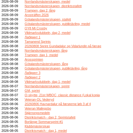
2026-08-09
Norrlandsmästerskapen, medel
2026-08-09
Norrlandsmästerskapen, distriktsstafett
2026-08-09
Trampen, dag 2, lång
2026-08-09
Arosträffen 2026
2026-08-09
Götalandsmästerskapen, stafett
2026-08-09
Götalandsmästerskapen, publiktävling, medel
2026-08-09
OY8 Mt Crosby
2026-08-09
Vildmarksdubbeln, dag 2, medel
2026-08-08
Лабіринт 1
2026-08-08
Tamanend Sprints
2026-08-08
20260808 Sprint Gundadalur og Vidarlundin på færøe
2026-08-08
Norrlandsmästerskapen, lång
2026-08-08
Trampen, dag 1, medel
2026-08-08
Arossprinten
2026-08-08
Götalandsmästerskapen, lång
2026-08-08
Götalandsmästerskapen, publiktävling, lång
2026-08-08
Лабіринт 3
2026-08-08
Лабіринт 2
2026-08-08
Vildmarksdubbeln, dag 1, medel
2026-08-07
Norrlandsmästerskapen, sprint
2026-08-07
GM, sprint
2026-08-07
O-skytte, 21st WBOC, classic distance (Lokal kopia
2026-08-06
Veteran-OL Vederyd
2026-08-06
20260806 Havnardalur på færøerne løb 3 af 4
2026-08-06
Veteran Malingsbo
2026-08-06
Stjärnorpsmedeln
2026-08-06
Distriktsmatch - dag 2, Sprintstafett
2026-08-05
Borlänge Sommarsprint #1
2026-08-05
Klubbmästerskap
2026-08-05
Distriktsmatch - dag 1, medel