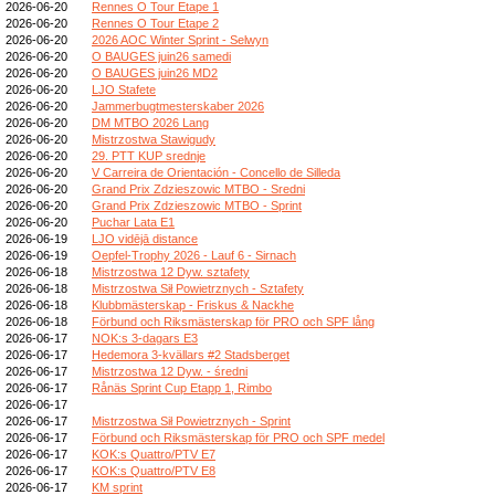
2026-06-20
Rennes O Tour Etape 1
2026-06-20
Rennes O Tour Etape 2
2026-06-20
2026 AOC Winter Sprint - Selwyn
2026-06-20
O BAUGES juin26 samedi
2026-06-20
O BAUGES juin26 MD2
2026-06-20
LJO Stafete
2026-06-20
Jammerbugtmesterskaber 2026
2026-06-20
DM MTBO 2026 Lang
2026-06-20
Mistrzostwa Stawigudy
2026-06-20
29. PTT KUP srednje
2026-06-20
V Carreira de Orientación - Concello de Silleda
2026-06-20
Grand Prix Zdzieszowic MTBO - Sredni
2026-06-20
Grand Prix Zdzieszowic MTBO - Sprint
2026-06-20
Puchar Lata E1
2026-06-19
LJO vidējā distance
2026-06-19
Oepfel-Trophy 2026 - Lauf 6 - Sirnach
2026-06-18
Mistrzostwa 12 Dyw. sztafety
2026-06-18
Mistrzostwa Sił Powietrznych - Sztafety
2026-06-18
Klubbmästerskap - Friskus & Nackhe
2026-06-18
Förbund och Riksmästerskap för PRO och SPF lång
2026-06-17
NOK:s 3-dagars E3
2026-06-17
Hedemora 3-kvällars #2 Stadsberget
2026-06-17
Mistrzostwa 12 Dyw. - średni
2026-06-17
Rånäs Sprint Cup Etapp 1, Rimbo
2026-06-17
2026-06-17
Mistrzostwa Sił Powietrznych - Sprint
2026-06-17
Förbund och Riksmästerskap för PRO och SPF medel
2026-06-17
KOK:s Quattro/PTV E7
2026-06-17
KOK:s Quattro/PTV E8
2026-06-17
KM sprint