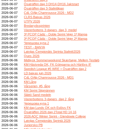
2026-06-07
Ösaträffen dag 3 DH14-DH16 Jaktstart
2026-06-07
Ösaträffen dag 3-Stafettligan
2026-06-07
CdL OAlp Chamrousse 2026 - MD2
2026-06-07
CLRS Baixas 2026
2026-06-07
UTPV 2026
2026-06-07
Bredarydssprinten
2026-06-07
Västerbottens 3-dagars, dag 3, medel
2026-06-07
3ª PCOP Cádiz - Doble Sprint Vejer 1ª Manga
2026-06-07
3ª PCOP Cádiz - Doble Sprint Vejer 2ª Manga
2026-06-07
Черешова купа 2
2026-06-07
TEST - BANYA
2026-06-07
Latvijas Čempionāts Sprinta Stafetē2026
2026-06-07
Ques 2026
2026-06-06
Midtjysk Sommerweekend Skærbøge, Mellem Testløb
2026-06-06
KM Hästveda OK, FK Göingarna och Härlövs IF
2026-06-06
Swedish League #5 WRE + Ösaträffen dag 2
2026-06-06
LD baixas juin 2026
2026-06-06
CdL OAlp Chamrousse 2026 - MD1
2026-06-06
KM Lång
2026-06-06
Vårserien, #5, lång
2026-06-06
KM Sprint Stigmännen
2026-06-06
Slättö Sand-medeln
2026-06-06
Västerbottens 3-dagars, dag 2, lång
2026-06-06
Черешова купа 1
2026-06-06
KM dag Lunds OK och Eslövs FK
2026-06-06
Ösaträffen 2026 dag 2Total HD 14-16
2026-06-06
2026 AOC Winter Sprint - Glendowie College
2026-06-06
Latvijas Čempionāts Sprintā 2026
2026-06-06
Juniorsko PB