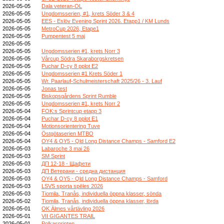
2026-05-05
Dala veteran-OL
2026-05-05
Ungdomsserien, #1, krets Söder 3 & 4
2026-05-05
EES - Eslöv Evening Sprint 2026. Etapp1 / KM Lunds
2026-05-05
MetroCup 2026, Etape1
2026-05-05
Pumpentest 5 maj
2026-05-05
2026-05-05
Ungdomsserien #1, krets Norr 3
2026-05-05
Vårcup Södra Skaraborgskretsen
2026-05-05
Puchar D-cy 8 pplot E2
2026-05-05
Ungdomsserien #1 Krets Söder 1
2026-05-05
Wr. Paarlauf-Schulmeisterschaft 2025/26 - 3. Lauf
2026-05-05
Jonas test
2026-05-05
Biskopsgårdens Sprint Rumble
2026-05-05
Ungdomsserien #1, krets Norr 2
2026-05-04
FOK:s Sprintcup etapp 3
2026-05-04
Puchar D-cy 8 pplot E1
2026-05-04
Motionsorientering Tuve
2026-05-04
Östgötaserien MTBO
2026-05-04
OY4 & OY5 - Qld Long Distance Champs - Samford E2
2026-05-03
Labaroche 3 mai 26
2026-05-03
SM Sprint
2026-05-03
ДП 12-18 - Щафети
2026-05-03
ДП Ветерани - средна дистанция
2026-05-03
OY4 & OY5 - Qld Long Distance Champs - Samford
2026-05-03
LSVS sporta spēles 2026
2026-05-03
Tiomila, Tranås, individuella öppna klasser, sönda
2026-05-02
Tiomila, Tranås, individuella öppna klasser, lörda
2026-05-01
OK Älmes vårtävling 2026
2026-05-01
VII GIGANTES TRAIL
2026-05-01
Polkasprinten