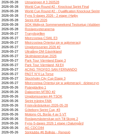
2026-05-28
Utmaningen # 3 260528
2026-05-28
World Cup Round #2 - Knockout Sprint Final
2026-05-28
World Cup Round #2 - Qualification Knockout Sprint
2026-05-28
Fyns 5-dages 2026 - 2 etape i Højby
2026-05-28
Sprint-KM 2026
2026-05-28
SOK Midtjysk Sommerweekend Testsetup i klubben
2026-05-28
Roslagsveteranerna
2026-05-27
Trarydsgrillen
2026-05-27
Mistrzostwa CSWL E3
2026-05-27
Mistrzostwa Orientuj się w aglomeracji
2026-05-27
Ungdomsserien 2026 #2
2026-05-27
Ultralång-DM Gästrikland
2026-05-27
Skolmästerskap 2026
2026-05-27
Park Tour Värmland Etapp 3
2026-05-27
Park Tour Värmland, Kil E4
2026-05-27
ACING TROFEO SAN FERNANDO
2026-05-27
PAOT N°4 La Torse
2026-05-27
Stockholm City Cup Etapp 3
2026-05-27
Mistrzostwa Orientuj się w aglomeracji - dziewczyn
2026-05-26
Poängtävling 1
2026-05-26
Dalaserien MTBO #2
2026-05-26
Ungdomsserien #4 TSOK
2026-05-26
Sprint träning FAIK
2026-05-26
Friskvårdslunken 2026-05-28
2026-05-26
Göteborg Sprint Cup, #3
2026-05-26
Motions-OL Borås 4 av 5 VT
2026-05-26
Roslagsmästerskap och Till Skogs 2
2026-05-26
Fyns-5-dages 2026 1 etape i Dalumgård
2026-05-26
AG CDCO84
2026-05-26
Sörklubbs #6 Bollnäs - Rengsjö