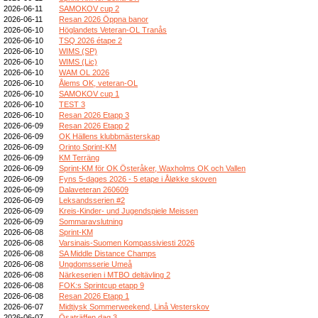
2026-06-11
SAMOKOV cup 2
2026-06-11
Resan 2026 Öppna banor
2026-06-10
Höglandets Veteran-OL Tranås
2026-06-10
TSQ 2026 étape 2
2026-06-10
WIMS (SP)
2026-06-10
WIMS (Lic)
2026-06-10
WAM OL 2026
2026-06-10
Ålems OK, veteran-OL
2026-06-10
SAMOKOV cup 1
2026-06-10
TEST 3
2026-06-10
Resan 2026 Etapp 3
2026-06-09
Resan 2026 Etapp 2
2026-06-09
OK Hällens klubbmästerskap
2026-06-09
Orinto Sprint-KM
2026-06-09
KM Terräng
2026-06-09
Sprint-KM för OK Österåker, Waxholms OK och Vallen
2026-06-09
Fyns 5-dages 2026 - 5 etape i Åløkke skoven
2026-06-09
Dalaveteran 260609
2026-06-09
Leksandsserien #2
2026-06-09
Kreis-Kinder- und Jugendspiele Meissen
2026-06-09
Sommaravslutning
2026-06-08
Sprint-KM
2026-06-08
Varsinais-Suomen Kompassiviesti 2026
2026-06-08
SA Middle Distance Champs
2026-06-08
Ungdomsserie Umeå
2026-06-08
Närkeserien i MTBO deltävling 2
2026-06-08
FOK:s Sprintcup etapp 9
2026-06-08
Resan 2026 Etapp 1
2026-06-07
Midtjysk Sommerweekend, Linå Vesterskov
2026-06-07
Ösaträffen dag 3