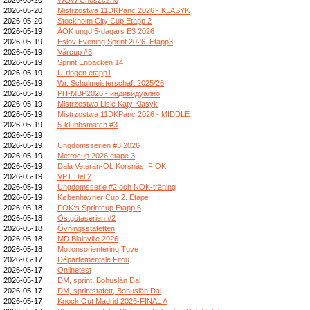
2026-05-20
Mistrzostwa 11DKPanc 2026 - KLASYK
2026-05-20
Stockholm City Cup Etapp 2
2026-05-19
ÅOK ungd 5-dagars E3 2026
2026-05-19
Eslöv Evening Sprint 2026. Etapp3
2026-05-19
Vårcup #3
2026-05-19
Sprint Enbacken 14
2026-05-19
U-ringen etapp1
2026-05-19
Wr. Schulmeisterschaft 2025/26
2026-05-19
РП-МВР2026 - индивидуално
2026-05-19
Mistrzostwa Lisie Kąty Klasyk
2026-05-19
Mistrzostwa 11DKPanc 2026 - MIDDLE
2026-05-19
5-klubbsmatch #3
2026-05-19
2026-05-19
Ungdomsserien #3 2026
2026-05-19
Metrocup 2026 etape 3
2026-05-19
Dala Veteran-OL Korsnäs IF OK
2026-05-19
VPT Del 2
2026-05-19
Ungdomsserie #2 och NOK-träning
2026-05-19
Københavner Cup 2. Etape
2026-05-18
FOK:s Sprintcup Etapp 6
2026-05-18
Östgötaserien #2
2026-05-18
Övningsstafetten
2026-05-18
MD Blainville 2026
2026-05-18
Motionsorientering Tuve
2026-05-17
Départementale Fitou
2026-05-17
Onlinetest
2026-05-17
DM, sprint, Bohuslän Dal
2026-05-17
DM, sprintstafett, Bohuslän Dal
2026-05-17
Knock Out Madrid 2026-FINAL A