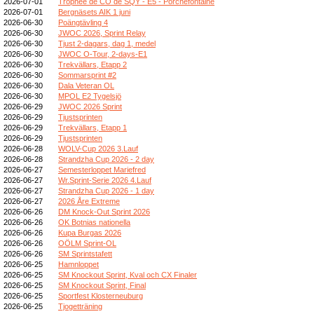
2026-07-01
Trophée de CO de SQY - E5 - Porchefontaine
2026-07-01
Bergnäsets AIK 1 juni
2026-06-30
Poängtävling 4
2026-06-30
JWOC 2026, Sprint Relay
2026-06-30
Tjust 2-dagars, dag 1, medel
2026-06-30
JWOC O-Tour, 2-days-E1
2026-06-30
Trekvällars, Etapp 2
2026-06-30
Sommarsprint #2
2026-06-30
Dala Veteran OL
2026-06-30
MPOL E2 Tygelsjö
2026-06-29
JWOC 2026 Sprint
2026-06-29
Tjustsprinten
2026-06-29
Trekvällars, Etapp 1
2026-06-29
Tjustsprinten
2026-06-28
WOLV-Cup 2026 3.Lauf
2026-06-28
Strandzha Cup 2026 - 2 day
2026-06-27
Semesterloppet Mariefred
2026-06-27
Wr.Sprint-Serie 2026 4.Lauf
2026-06-27
Strandzha Cup 2026 - 1 day
2026-06-27
2026 Åre Extreme
2026-06-26
DM Knock-Out Sprint 2026
2026-06-26
OK Botnias nationella
2026-06-26
Kupa Burgas 2026
2026-06-26
OÖLM Sprint-OL
2026-06-26
SM Sprintstafett
2026-06-25
Hamnloppet
2026-06-25
SM Knockout Sprint, Kval och CX Finaler
2026-06-25
SM Knockout Sprint, Final
2026-06-25
Sportfest Klosterneuburg
2026-06-25
Tjogetträning