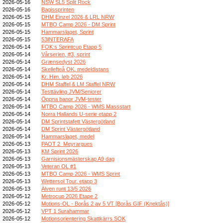
2026-05-16
NSW SL5 Split Rock
2026-05-16
Bagissprinten
2026-05-15
DHM Einzel 2026 & LRL NRW
2026-05-15
MTBO Camp 2026 - DM Sprint
2026-05-15
Hammarslaget, Sprint
2026-05-15
53INTERAFA
2026-05-14
FOK:s Sprintcup Etapp 5
2026-05-14
Vårserien, #3, sprint
2026-05-14
Grænsedyst 2026
2026-05-14
Skellefteå OK, medeldistans
2026-05-14
Kr. Him. løb 2026
2026-05-14
DHM Staffel & LM Staffel NRW
2026-05-14
Testtävling JVM/Seniorer
2026-05-14
Öppna banor JVM-tester
2026-05-14
MTBO Camp 2026 - WMS Massstart
2026-05-14
Norra Hallands U-serie etapp 2
2026-05-14
DM Sprintstafett Västergötland
2026-05-14
DM Sprint Västergötland
2026-05-14
Hammarslaget, medel
2026-05-13
PAOT 2_Meyrargues
2026-05-13
KM Sprint 2026
2026-05-13
Garnisionsmästerskap A9 dag
2026-05-13
Veteran OL #1
2026-05-13
MTBO Camp 2026 - WMS Sprint
2026-05-13
Wettersol Tour, etapp 3
2026-05-13
Älven runt 13/5 2026
2026-05-12
Metrocup 2026 Etape 2
2026-05-12
Motions-OL - Borås 2 av 5 VT [Borås GIF (Knektås)]
2026-05-12
VPT 1 Surahammar
2026-05-12
Motionsorientering Skattkärrs SOK