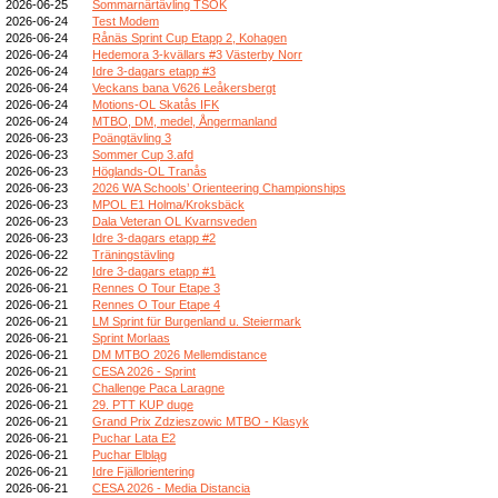
2026-06-25
Sommarnärtävling TSOK
2026-06-24
Test Modem
2026-06-24
Rånäs Sprint Cup Etapp 2, Kohagen
2026-06-24
Hedemora 3-kvällars #3 Västerby Norr
2026-06-24
Idre 3-dagars etapp #3
2026-06-24
Veckans bana V626 Leåkersbergt
2026-06-24
Motions-OL Skatås IFK
2026-06-24
MTBO, DM, medel, Ångermanland
2026-06-23
Poängtävling 3
2026-06-23
Sommer Cup 3.afd
2026-06-23
Höglands-OL Tranås
2026-06-23
2026 WA Schools’ Orienteering Championships
2026-06-23
MPOL E1 Holma/Kroksbäck
2026-06-23
Dala Veteran OL Kvarnsveden
2026-06-23
Idre 3-dagars etapp #2
2026-06-22
Träningstävling
2026-06-22
Idre 3-dagars etapp #1
2026-06-21
Rennes O Tour Etape 3
2026-06-21
Rennes O Tour Etape 4
2026-06-21
LM Sprint für Burgenland u. Steiermark
2026-06-21
Sprint Morlaas
2026-06-21
DM MTBO 2026 Mellemdistance
2026-06-21
CESA 2026 - Sprint
2026-06-21
Challenge Paca Laragne
2026-06-21
29. PTT KUP duge
2026-06-21
Grand Prix Zdzieszowic MTBO - Klasyk
2026-06-21
Puchar Lata E2
2026-06-21
Puchar Elbląg
2026-06-21
Idre Fjällorientering
2026-06-21
CESA 2026 - Media Distancia