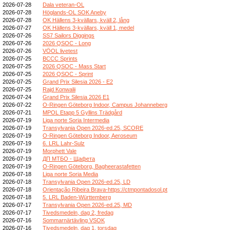
2026-07-28
Dala veteran-OL
2026-07-28
Höglands-OL SOK Aneby
2026-07-28
OK Hällens 3-kvällars, kväll 2, lång
2026-07-27
OK Hällens 3-kvällars, kväll 1, medel
2026-07-26
SS7 Sailors Diggings
2026-07-26
2026 QSOC - Long
2026-07-26
VÖOL livetest
2026-07-25
BCCC Sprints
2026-07-25
2026 QSOC - Mass Start
2026-07-25
2026 QSOC - Sprint
2026-07-25
Grand Prix Silesia 2026 - E2
2026-07-25
Rajd Konwalii
2026-07-24
Grand Prix Silesia 2026 E1
2026-07-22
O-Ringen Göteborg Indoor, Campus Johanneberg
2026-07-21
MPOL Etapp 5 Gyllins Trädgård
2026-07-19
Liga norte Soria Intermedia
2026-07-19
Transylvania Open 2026-ed.25, SCORE
2026-07-19
O-Ringen Göteborg Indoor, Aeroseum
2026-07-19
6. LRL Lahr-Sulz
2026-07-19
Morphett Vale
2026-07-19
ДП МТБО - Щафета
2026-07-19
O-Ringen Göteborg, Bagheerastafetten
2026-07-18
Liga norte Soria Media
2026-07-18
Transylvania Open 2026-ed.25, LD
2026-07-18
Orientação Ribeira Brava-https://ctmpontadosol.pt
2026-07-18
5. LRL Baden-Württemberg
2026-07-17
Transylvania Open 2026-ed.25, MD
2026-07-17
Tivedsmedeln, dag 2, fredag
2026-07-16
Sommarnärtävling VSOK
2026-07-16
Tivedsmedeln, dag 1, torsdag