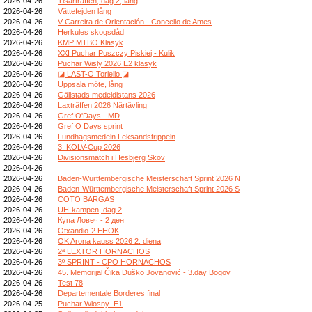
2026-04-26
Tisarträffen, dag 2, lång
2026-04-26
Vättefejden lång
2026-04-26
V Carreira de Orientación - Concello de Ames
2026-04-26
Herkules skogsdåd
2026-04-26
KMP MTBO Klasyk
2026-04-26
XXI Puchar Puszczy Piskiej - Kulik
2026-04-26
Puchar Wisły 2026 E2 klasyk
2026-04-26
◪ LAST-O Toriello ◪
2026-04-26
Uppsala möte, lång
2026-04-26
Gällstads medeldistans 2026
2026-04-26
Laxträffen 2026 Närtävling
2026-04-26
Gref O'Days - MD
2026-04-26
Gref O Days sprint
2026-04-26
Lundhagsmedeln Leksandstrippeln
2026-04-26
3. KOLV-Cup 2026
2026-04-26
Divisionsmatch i Hesbjerg Skov
2026-04-26
2026-04-26
Baden-Württembergische Meisterschaft Sprint 2026 N
2026-04-26
Baden-Württembergische Meisterschaft Sprint 2026 S
2026-04-26
COTO BARGAS
2026-04-26
UH-kampen, dag 2
2026-04-26
Купа Ловеч - 2 ден
2026-04-26
Otxandio-2.EHOK
2026-04-26
OK Arona kauss 2026 2. diena
2026-04-26
2ª LEXTOR HORNACHOS
2026-04-26
3º SPRINT - CPO HORNACHOS
2026-04-26
45. Memorijal Čika Duško Jovanović - 3.day Bogov
2026-04-26
Test 78
2026-04-26
Departementale Borderes final
2026-04-25
Puchar Wiosny_E1