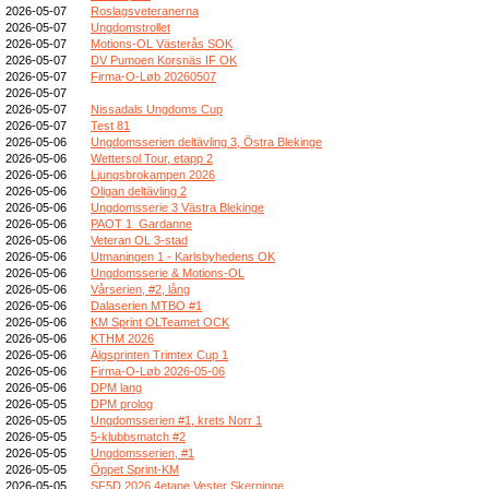
2026-05-07
Roslagsveteranerna
2026-05-07
Ungdomstrollet
2026-05-07
Motions-OL Västerås SOK
2026-05-07
DV Pumoen Korsnäs IF OK
2026-05-07
Firma-O-Løb 20260507
2026-05-07
2026-05-07
Nissadals Ungdoms Cup
2026-05-07
Test 81
2026-05-06
Ungdomsserien deltävling 3, Östra Blekinge
2026-05-06
Wettersol Tour, etapp 2
2026-05-06
Ljungsbrokampen 2026
2026-05-06
Oligan deltävling 2
2026-05-06
Ungdomsserie 3 Västra Blekinge
2026-05-06
PAOT 1_Gardanne
2026-05-06
Veteran OL 3-stad
2026-05-06
Utmaningen 1 - Karlsbyhedens OK
2026-05-06
Ungdomsserie & Motions-OL
2026-05-06
Vårserien, #2, lång
2026-05-06
Dalaserien MTBO #1
2026-05-06
KM Sprint OLTeamet OCK
2026-05-06
KTHM 2026
2026-05-06
Älgsprinten Trimtex Cup 1
2026-05-06
Firma-O-Løb 2026-05-06
2026-05-06
DPM lang
2026-05-05
DPM prolog
2026-05-05
Ungdomsserien #1, krets Norr 1
2026-05-05
5-klubbsmatch #2
2026-05-05
Ungdomsserien, #1
2026-05-05
Öppet Sprint-KM
2026-05-05
SF5D 2026 4etape Vester Skerninge