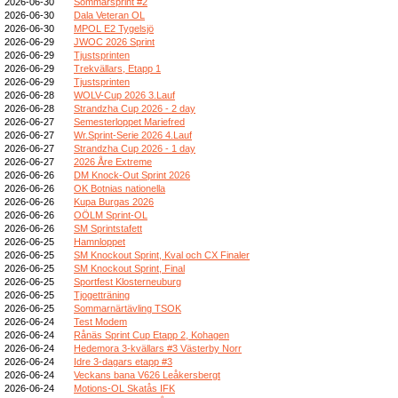
2026-06-30
Sommarsprint #2
2026-06-30
Dala Veteran OL
2026-06-30
MPOL E2 Tygelsjö
2026-06-29
JWOC 2026 Sprint
2026-06-29
Tjustsprinten
2026-06-29
Trekvällars, Etapp 1
2026-06-29
Tjustsprinten
2026-06-28
WOLV-Cup 2026 3.Lauf
2026-06-28
Strandzha Cup 2026 - 2 day
2026-06-27
Semesterloppet Mariefred
2026-06-27
Wr.Sprint-Serie 2026 4.Lauf
2026-06-27
Strandzha Cup 2026 - 1 day
2026-06-27
2026 Åre Extreme
2026-06-26
DM Knock-Out Sprint 2026
2026-06-26
OK Botnias nationella
2026-06-26
Kupa Burgas 2026
2026-06-26
OÖLM Sprint-OL
2026-06-26
SM Sprintstafett
2026-06-25
Hamnloppet
2026-06-25
SM Knockout Sprint, Kval och CX Finaler
2026-06-25
SM Knockout Sprint, Final
2026-06-25
Sportfest Klosterneuburg
2026-06-25
Tjogetträning
2026-06-25
Sommarnärtävling TSOK
2026-06-24
Test Modem
2026-06-24
Rånäs Sprint Cup Etapp 2, Kohagen
2026-06-24
Hedemora 3-kvällars #3 Västerby Norr
2026-06-24
Idre 3-dagars etapp #3
2026-06-24
Veckans bana V626 Leåkersbergt
2026-06-24
Motions-OL Skatås IFK