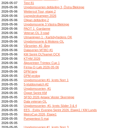
2026-05-07
Test 81
2026-05-06
Ungdomsserien deltävling 3, Östra Blekinge
2026-05-06
Wettersol Tour, etapp 2
2026-05-06
Ljungsbrokampen 2026
2026-05-06
Oligan deltävling 2
2026-05-06
Ungdomsserie 3 Västra Blekinge
2026-05-06
PAOT 1_Gardanne
2026-05-06
Veteran OL 3-stad
2026-05-06
Utmaningen 1 - Karlsbyhedens OK
2026-05-06
Ungdomsserie & Motions-OL
2026-05-06
Vårserien, #2, lång
2026-05-06
Dalaserien MTBO #1
2026-05-06
KM Sprint OLTeamet OCK
2026-05-06
KTHM 2026
2026-05-06
Älgsprinten Trimtex Cup 1
2026-05-06
Firma-O-Løb 2026-05-06
2026-05-06
DPM lang
2026-05-05
DPM prolog
2026-05-05
Ungdomsserien #1, krets Norr 1
2026-05-05
5-klubbsmatch #2
2026-05-05
Ungdomsserien, #1
2026-05-05
Öppet Sprint-KM
2026-05-05
SF5D 2026 4etape Vester Skerninge
2026-05-05
Dala veteran-OL
2026-05-05
Ungdomsserien, #1, krets Söder 3 & 4
2026-05-05
EES - Eslöv Evening Sprint 2026. Etapp1 / KM Lunds
2026-05-05
MetroCup 2026, Etape1
2026-05-05
Pumpentest 5 maj
2026-05-05
2026-05-05
Ungdomsserien #1, krets Norr 3