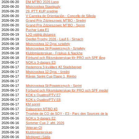
2026-06-20
DM MTBO 2026 Lang
2026-06-20
Mistrzostwa Stawigudy
2026-06-20
29. PTT KUP srednje
2026-06-20
V Carreira de Orientación - Concello de Silleda
2026-06-20
Grand Prix Zdzieszowic MTBO - Sredni
2026-06-20
Grand Prix Zdzieszowic MTBO - Sprint
2026-06-20
Puchar Lata E1
2026-06-19
LJO vidējā distance
2026-06-19
Oepfel-Trophy 2026 - Lauf 6 - Sirnach
2026-06-18
Mistrzostwa 12 Dyw. sztafety
2026-06-18
Mistrzostwa Sił Powietrznych - Sztafety
2026-06-18
Klubbmästerskap - Friskus & Nackhe
2026-06-18
Förbund och Riksmästerskap för PRO och SPF lång
2026-06-17
NOK:s 3-dagars E3
2026-06-17
Hedemora 3-kvällars #2 Stadsberget
2026-06-17
Mistrzostwa 12 Dyw. - średni
2026-06-17
Rånäs Sprint Cup Etapp 1, Rimbo
2026-06-17
2026-06-17
Mistrzostwa Sił Powietrznych - Sprint
2026-06-17
Förbund och Riksmästerskap för PRO och SPF medel
2026-06-17
KOK:s Quattro/PTV E7
2026-06-17
KOK:s Quattro/PTV E8
2026-06-17
KM sprint
2026-06-17
Dalaserien MTBO #3
2026-06-17
Trophée de CO de SQY - E3 - Parc des Sources de la
2026-06-16
NOK:s 3-dagars E2
2026-06-16
Sommer Cup 2. afd. 2026
2026-06-16
Veteran-Ol
2026-06-16
Klubbmästerskap
2026-06-16
Minitjoget i Sätila