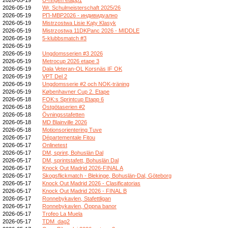
2026-05-19
Wr. Schulmeisterschaft 2025/26
2026-05-19
РП-МВР2026 - индивидуално
2026-05-19
Mistrzostwa Lisie Kąty Klasyk
2026-05-19
Mistrzostwa 11DKPanc 2026 - MIDDLE
2026-05-19
5-klubbsmatch #3
2026-05-19
2026-05-19
Ungdomsserien #3 2026
2026-05-19
Metrocup 2026 etape 3
2026-05-19
Dala Veteran-OL Korsnäs IF OK
2026-05-19
VPT Del 2
2026-05-19
Ungdomsserie #2 och NOK-träning
2026-05-19
Københavner Cup 2. Etape
2026-05-18
FOK:s Sprintcup Etapp 6
2026-05-18
Östgötaserien #2
2026-05-18
Övningsstafetten
2026-05-18
MD Blainville 2026
2026-05-18
Motionsorientering Tuve
2026-05-17
Départementale Fitou
2026-05-17
Onlinetest
2026-05-17
DM, sprint, Bohuslän Dal
2026-05-17
DM, sprintstafett, Bohuslän Dal
2026-05-17
Knock Out Madrid 2026-FINAL A
2026-05-17
Skogsflickmatch - Blekinge, Bohuslän-Dal, Göteborg
2026-05-17
Knock Out Madrid 2026 - Clasificatorias
2026-05-17
Knock Out Madrid 2026 - FINAL B
2026-05-17
Ronnebykavlen, Stafettligan
2026-05-17
Ronnebykavlen, Öppna banor
2026-05-17
Trofeo La Muela
2026-05-17
TDM_dag2