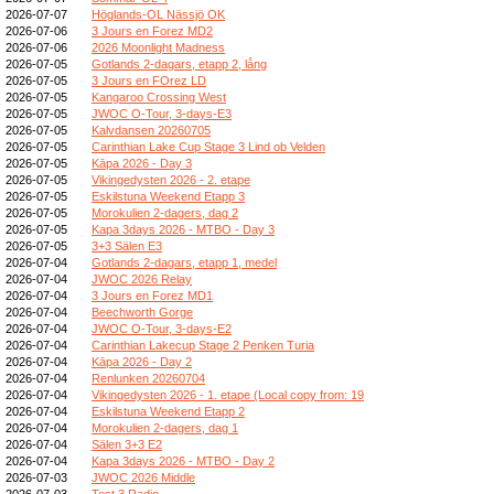
2026-07-07
Höglands-OL Nässjö OK
2026-07-06
3 Jours en Forez MD2
2026-07-06
2026 Moonlight Madness
2026-07-05
Gotlands 2-dagars, etapp 2, lång
2026-07-05
3 Jours en FOrez LD
2026-07-05
Kangaroo Crossing West
2026-07-05
JWOC O-Tour, 3-days-E3
2026-07-05
Kalvdansen 20260705
2026-07-05
Carinthian Lake Cup Stage 3 Lind ob Velden
2026-07-05
Kāpa 2026 - Day 3
2026-07-05
Vikingedysten 2026 - 2. etape
2026-07-05
Eskilstuna Weekend Etapp 3
2026-07-05
Morokulien 2-dagers, dag 2
2026-07-05
Kapa 3days 2026 - MTBO - Day 3
2026-07-05
3+3 Sälen E3
2026-07-04
Gotlands 2-dagars, etapp 1, medel
2026-07-04
JWOC 2026 Relay
2026-07-04
3 Jours en Forez MD1
2026-07-04
Beechworth Gorge
2026-07-04
JWOC O-Tour, 3-days-E2
2026-07-04
Carinthian Lakecup Stage 2 Penken Turia
2026-07-04
Kāpa 2026 - Day 2
2026-07-04
Renlunken 20260704
2026-07-04
Vikingedysten 2026 - 1. etape (Local copy from: 19
2026-07-04
Eskilstuna Weekend Etapp 2
2026-07-04
Morokulien 2-dagers, dag 1
2026-07-04
Sälen 3+3 E2
2026-07-04
Kapa 3days 2026 - MTBO - Day 2
2026-07-03
JWOC 2026 Middle
2026-07-03
Test 3 Radio