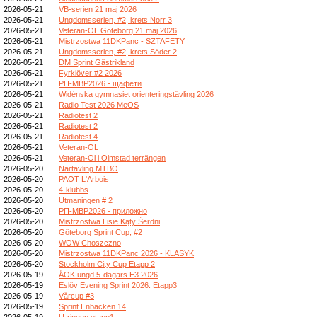
2026-05-21
VB-serien 21 maj 2026
2026-05-21
Ungdomsserien, #2, krets Norr 3
2026-05-21
Veteran-OL Göteborg 21 maj 2026
2026-05-21
Mistrzostwa 11DKPanc - SZTAFETY
2026-05-21
Ungdomsserien, #2, krets Söder 2
2026-05-21
DM Sprint Gästrikland
2026-05-21
Fyrklöver #2 2026
2026-05-21
РП-МВР2026 - щафети
2026-05-21
Widénska gymnasiet orienteringstävling 2026
2026-05-21
Radio Test 2026 MeOS
2026-05-21
Radiotest 2
2026-05-21
Radiotest 2
2026-05-21
Radiotest 4
2026-05-21
Veteran-OL
2026-05-21
Veteran-Ol i Ölmstad terrängen
2026-05-20
Närtävling MTBO
2026-05-20
PAOT L'Arbois
2026-05-20
4-klubbs
2026-05-20
Utmaningen # 2
2026-05-20
РП-МВР2026 - приложно
2026-05-20
Mistrzostwa Lisie Kąty Śerdni
2026-05-20
Göteborg Sprint Cup, #2
2026-05-20
WOW Choszczno
2026-05-20
Mistrzostwa 11DKPanc 2026 - KLASYK
2026-05-20
Stockholm City Cup Etapp 2
2026-05-19
ÅOK ungd 5-dagars E3 2026
2026-05-19
Eslöv Evening Sprint 2026. Etapp3
2026-05-19
Vårcup #3
2026-05-19
Sprint Enbacken 14
2026-05-19
U-ringen etapp1