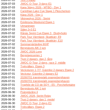
2026-07-03
JWOC O-Tour, 3-days-E1
2026-07-03
Kapa 3days 2026 - MTBO - Day 1
2026-07-03
Carinthian Lake Cup Stage 1 Plescherken
2026-07-03
Kāpa 2026 - Day 1
2026-07-03
Vikingedyst 2026 - Sprint
2026-07-03
Eskilstuna Weekend Etapp 1
2026-07-03
Utmaningen
2026-07-03
Sälen 3+3 E1
2026-07-02
Rånäs Sprint Cup Etapp 3 , Ekebyholm
2026-07-02
Park Tour Värmland, Skattkärr, E9
2026-07-02
Park Tour Värmland, Skattkärr, E10
2026-07-02
Sommarnärtävling IKHP
2026-07-02
Bergnäsets AIK 2 juni
2026-07-01
JWOC 2026 Long
2026-07-01
Bergslagsserien 1
2026-07-01
Tjust 2-dagars, dag 2, lång
2026-07-01
JWOC O-Tour, 2-days, race 2, middle
2026-07-01
Trekvällars, Etapp 3
2026-07-01
Veckoturen 1-7/7, Gästrike 2-dagars Etapp 2
2026-07-01
Veckotur, Gästrike 2-dagars E2
2026-07-01
20260701 træningsløb spangsberghaven
2026-07-01
20260701 træningsløb spangsberghaven
2026-07-01
Trophée de CO de SQY - E5 - Porchefontaine
2026-07-01
Bergnäsets AIK 1 juni
2026-06-30
Poängtävling 4
2026-06-30
JWOC 2026, Sprint Relay
2026-06-30
Tjust 2-dagars, dag 1, medel
2026-06-30
JWOC O-Tour, 2-days-E1
2026-06-30
Trekvällars, Etapp 2