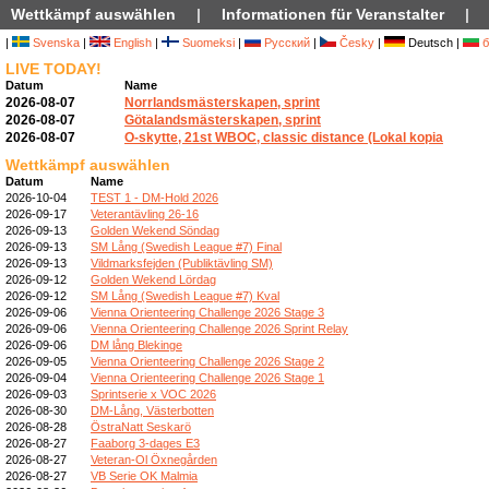
Wettkämpf auswählen
|
Informationen für Veranstalter
|
|
Svenska
|
English
|
Suomeksi
|
Русский
|
Česky
|
Deutsch |
б
LIVE TODAY!
Datum
Name
2026-08-07
Norrlandsmästerskapen, sprint
2026-08-07
Götalandsmästerskapen, sprint
2026-08-07
O-skytte, 21st WBOC, classic distance (Lokal kopia
Wettkämpf auswählen
Datum
Name
2026-10-04
TEST 1 - DM-Hold 2026
2026-09-17
Veterantävling 26-16
2026-09-13
Golden Wekend Söndag
2026-09-13
SM Lång (Swedish League #7) Final
2026-09-13
Vildmarksfejden (Publiktävling SM)
2026-09-12
Golden Wekend Lördag
2026-09-12
SM Lång (Swedish League #7) Kval
2026-09-06
Vienna Orienteering Challenge 2026 Stage 3
2026-09-06
Vienna Orienteering Challenge 2026 Sprint Relay
2026-09-06
DM lång Blekinge
2026-09-05
Vienna Orienteering Challenge 2026 Stage 2
2026-09-04
Vienna Orienteering Challenge 2026 Stage 1
2026-09-03
Sprintserie x VOC 2026
2026-08-30
DM-Lång, Västerbotten
2026-08-28
ÖstraNatt Seskarö
2026-08-27
Faaborg 3-dages E3
2026-08-27
Veteran-Ol Öxnegården
2026-08-27
VB Serie OK Malmia