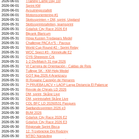
2026-06-01
Training Camp Day 1st
2026-06-01
Sprint KM
2026-06-01
Avsutningsstafett
2026-06-01
Motionsorientering #1
2026-05-31
Slottssprinten + DM, sprint, Uppland
2026-05-31
Slottssprintstafetten, teamsprint
2026-05-31
Gdańsk City Race 2026 E4
2026-05-31
Bijvank Blaricum
2026-05-31
Höga Kusten Tredagars Medel
2026-05-31
Challenge PACA n°5 - Pavoux
2026-05-31
World Cup Round #2 - Sprint Relay
2026-05-31
WOC Spect #3 - Kinnekulle E2
2026-05-31
OY6-Sheepstn Crk
2026-05-31
1-2 DiviMatch 31 maj 2026
2026-05-31
VI Carreira de Orientación - Caldas de Reis
2026-05-31
Tullinge SK - KM-Helg Medel
2026-05-31
GOT liga 2026.4 Arantzazu
2026-05-31
III Rogaine Castejón de Henares
2026-05-31
7ª PRUEBA LACV + LAOP Larga Distancia El Palancar
2026-05-31
Revole de Chirats LD 2026
2026-05-31
DM, sprint, Skåne Live
2026-05-31
DM, sprintstafett Skåne Live
2026-05-31
CDL BFC LD 20260531 Pasques
2026-05-30
Sjællandssprinten 2026 e3
2026-05-30
BUM 2026
2026-05-30
Gdańsk City Race 2026 E2
2026-05-30
Gdańsk City Race 2026 E3
2026-05-30
Régionale Sprint Bisca
2026-05-30
12. Trzebnickie Dni Rodziny
2026-05-30
MTBO Närtävling