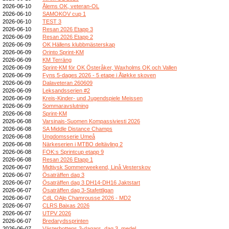
2026-06-10
Ålems OK, veteran-OL
2026-06-10
SAMOKOV cup 1
2026-06-10
TEST 3
2026-06-10
Resan 2026 Etapp 3
2026-06-09
Resan 2026 Etapp 2
2026-06-09
OK Hällens klubbmästerskap
2026-06-09
Orinto Sprint-KM
2026-06-09
KM Terräng
2026-06-09
Sprint-KM för OK Österåker, Waxholms OK och Vallen
2026-06-09
Fyns 5-dages 2026 - 5 etape i Åløkke skoven
2026-06-09
Dalaveteran 260609
2026-06-09
Leksandsserien #2
2026-06-09
Kreis-Kinder- und Jugendspiele Meissen
2026-06-09
Sommaravslutning
2026-06-08
Sprint-KM
2026-06-08
Varsinais-Suomen Kompassiviesti 2026
2026-06-08
SA Middle Distance Champs
2026-06-08
Ungdomsserie Umeå
2026-06-08
Närkeserien i MTBO deltävling 2
2026-06-08
FOK:s Sprintcup etapp 9
2026-06-08
Resan 2026 Etapp 1
2026-06-07
Midtjysk Sommerweekend, Linå Vesterskov
2026-06-07
Ösaträffen dag 3
2026-06-07
Ösaträffen dag 3 DH14-DH16 Jaktstart
2026-06-07
Ösaträffen dag 3-Stafettligan
2026-06-07
CdL OAlp Chamrousse 2026 - MD2
2026-06-07
CLRS Baixas 2026
2026-06-07
UTPV 2026
2026-06-07
Bredarydssprinten
2026-06-07
Västerbottens 3-dagars, dag 3, medel