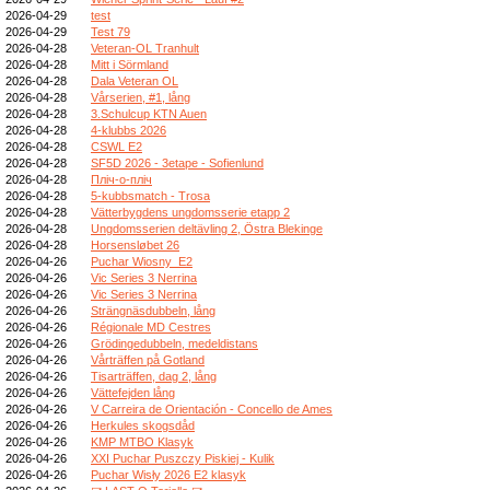
2026-04-29
test
2026-04-29
Test 79
2026-04-28
Veteran-OL Tranhult
2026-04-28
Mitt i Sörmland
2026-04-28
Dala Veteran OL
2026-04-28
Vårserien, #1, lång
2026-04-28
3.Schulcup KTN Auen
2026-04-28
4-klubbs 2026
2026-04-28
CSWL E2
2026-04-28
SF5D 2026 - 3etape - Sofienlund
2026-04-28
Пліч-о-пліч
2026-04-28
5-kubbsmatch - Trosa
2026-04-28
Vätterbygdens ungdomsserie etapp 2
2026-04-28
Ungdomsserien deltävling 2, Östra Blekinge
2026-04-28
Horsensløbet 26
2026-04-26
Puchar Wiosny_E2
2026-04-26
Vic Series 3 Nerrina
2026-04-26
Vic Series 3 Nerrina
2026-04-26
Strängnäsdubbeln, lång
2026-04-26
Régionale MD Cestres
2026-04-26
Grödingedubbeln, medeldistans
2026-04-26
Vårträffen på Gotland
2026-04-26
Tisarträffen, dag 2, lång
2026-04-26
Vättefejden lång
2026-04-26
V Carreira de Orientación - Concello de Ames
2026-04-26
Herkules skogsdåd
2026-04-26
KMP MTBO Klasyk
2026-04-26
XXI Puchar Puszczy Piskiej - Kulik
2026-04-26
Puchar Wisły 2026 E2 klasyk