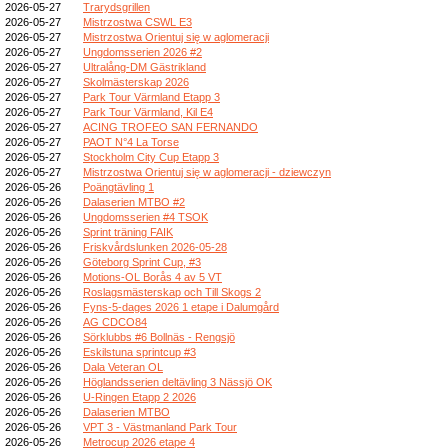
2026-05-27
Trarydsgrillen
2026-05-27
Mistrzostwa CSWL E3
2026-05-27
Mistrzostwa Orientuj się w aglomeracji
2026-05-27
Ungdomsserien 2026 #2
2026-05-27
Ultralång-DM Gästrikland
2026-05-27
Skolmästerskap 2026
2026-05-27
Park Tour Värmland Etapp 3
2026-05-27
Park Tour Värmland, Kil E4
2026-05-27
ACING TROFEO SAN FERNANDO
2026-05-27
PAOT N°4 La Torse
2026-05-27
Stockholm City Cup Etapp 3
2026-05-27
Mistrzostwa Orientuj się w aglomeracji - dziewczyn
2026-05-26
Poängtävling 1
2026-05-26
Dalaserien MTBO #2
2026-05-26
Ungdomsserien #4 TSOK
2026-05-26
Sprint träning FAIK
2026-05-26
Friskvårdslunken 2026-05-28
2026-05-26
Göteborg Sprint Cup, #3
2026-05-26
Motions-OL Borås 4 av 5 VT
2026-05-26
Roslagsmästerskap och Till Skogs 2
2026-05-26
Fyns-5-dages 2026 1 etape i Dalumgård
2026-05-26
AG CDCO84
2026-05-26
Sörklubbs #6 Bollnäs - Rengsjö
2026-05-26
Eskilstuna sprintcup #3
2026-05-26
Dala Veteran OL
2026-05-26
Höglandsserien deltävling 3 Nässjö OK
2026-05-26
U-Ringen Etapp 2 2026
2026-05-26
Dalaserien MTBO
2026-05-26
VPT 3 - Västmanland Park Tour
2026-05-26
Metrocup 2026 etape 4