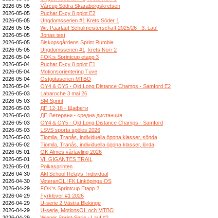
2026-05-05
Vårcup Södra Skaraborgskretsen
2026-05-05
Puchar D-cy 8 pplot E2
2026-05-05
Ungdomsserien #1 Krets Söder 1
2026-05-05
Wr. Paarlauf-Schulmeisterschaft 2025/26 - 3. Lauf
2026-05-05
Jonas test
2026-05-05
Biskopsgårdens Sprint Rumble
2026-05-05
Ungdomsserien #1, krets Norr 2
2026-05-04
FOK:s Sprintcup etapp 3
2026-05-04
Puchar D-cy 8 pplot E1
2026-05-04
Motionsorientering Tuve
2026-05-04
Östgötaserien MTBO
2026-05-04
OY4 & OY5 - Qld Long Distance Champs - Samford E2
2026-05-03
Labaroche 3 mai 26
2026-05-03
SM Sprint
2026-05-03
ДП 12-18 - Щафети
2026-05-03
ДП Ветерани - средна дистанция
2026-05-03
OY4 & OY5 - Qld Long Distance Champs - Samford
2026-05-03
LSVS sporta spēles 2026
2026-05-03
Tiomila, Tranås, individuella öppna klasser, sönda
2026-05-02
Tiomila, Tranås, individuella öppna klasser, lörda
2026-05-01
OK Älmes vårtävling 2026
2026-05-01
VII GIGANTES TRAIL
2026-05-01
Polkasprinten
2026-04-30
Akl School Relays_Individual
2026-04-30
VeteranOL IFK Linköpings OS
2026-04-29
FOK:s Sprintcup Etapp 2
2026-04-29
Fyrklöver #1 2026
2026-04-29
U-serie 2 Västra Blekinge
2026-04-29
U-serie, MotionsOL och MTBO
2026-04-29
Wiener Sprint-Serie - Lauf #2