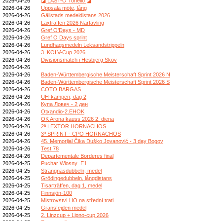
2026-04-26
◪ LAST-O Toriello ◪
2026-04-26
Uppsala möte, lång
2026-04-26
Gällstads medeldistans 2026
2026-04-26
Laxträffen 2026 Närtävling
2026-04-26
Gref O'Days - MD
2026-04-26
Gref O Days sprint
2026-04-26
Lundhagsmedeln Leksandstrippeln
2026-04-26
3. KOLV-Cup 2026
2026-04-26
Divisionsmatch i Hesbjerg Skov
2026-04-26
2026-04-26
Baden-Württembergische Meisterschaft Sprint 2026 N
2026-04-26
Baden-Württembergische Meisterschaft Sprint 2026 S
2026-04-26
COTO BARGAS
2026-04-26
UH-kampen, dag 2
2026-04-26
Купа Ловеч - 2 ден
2026-04-26
Otxandio-2.EHOK
2026-04-26
OK Arona kauss 2026 2. diena
2026-04-26
2ª LEXTOR HORNACHOS
2026-04-26
3º SPRINT - CPO HORNACHOS
2026-04-26
45. Memorijal Čika Duško Jovanović - 3.day Bogov
2026-04-26
Test 78
2026-04-26
Departementale Borderes final
2026-04-25
Puchar Wiosny_E1
2026-04-25
Strängnäsdubbeln, medel
2026-04-25
Grödingedubbeln, långdistans
2026-04-25
Tisarträffen, dag 1, medel
2026-04-25
Finnsjön-100
2026-04-25
Mistrovství HO na střední trati
2026-04-25
Gränsfejden medel
2026-04-25
2. Linzcup + Lipno-cup 2026