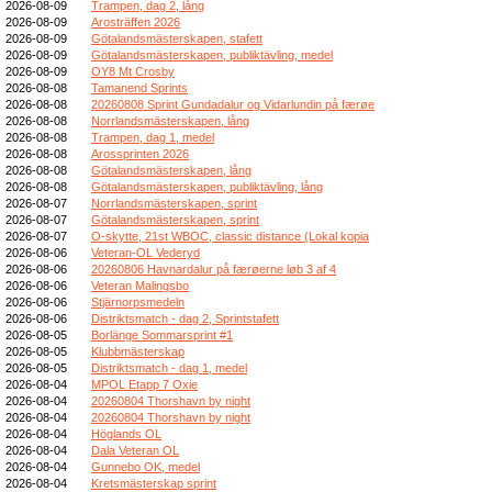
2026-08-09
Trampen, dag 2, lång
2026-08-09
Arosträffen 2026
2026-08-09
Götalandsmästerskapen, stafett
2026-08-09
Götalandsmästerskapen, publiktävling, medel
2026-08-09
OY8 Mt Crosby
2026-08-08
Tamanend Sprints
2026-08-08
20260808 Sprint Gundadalur og Vidarlundin på færøe
2026-08-08
Norrlandsmästerskapen, lång
2026-08-08
Trampen, dag 1, medel
2026-08-08
Arossprinten 2026
2026-08-08
Götalandsmästerskapen, lång
2026-08-08
Götalandsmästerskapen, publiktävling, lång
2026-08-07
Norrlandsmästerskapen, sprint
2026-08-07
Götalandsmästerskapen, sprint
2026-08-07
O-skytte, 21st WBOC, classic distance (Lokal kopia
2026-08-06
Veteran-OL Vederyd
2026-08-06
20260806 Havnardalur på færøerne løb 3 af 4
2026-08-06
Veteran Malingsbo
2026-08-06
Stjärnorpsmedeln
2026-08-06
Distriktsmatch - dag 2, Sprintstafett
2026-08-05
Borlänge Sommarsprint #1
2026-08-05
Klubbmästerskap
2026-08-05
Distriktsmatch - dag 1, medel
2026-08-04
MPOL Etapp 7 Oxie
2026-08-04
20260804 Thorshavn by night
2026-08-04
20260804 Thorshavn by night
2026-08-04
Höglands OL
2026-08-04
Dala Veteran OL
2026-08-04
Gunnebo OK, medel
2026-08-04
Kretsmästerskap sprint