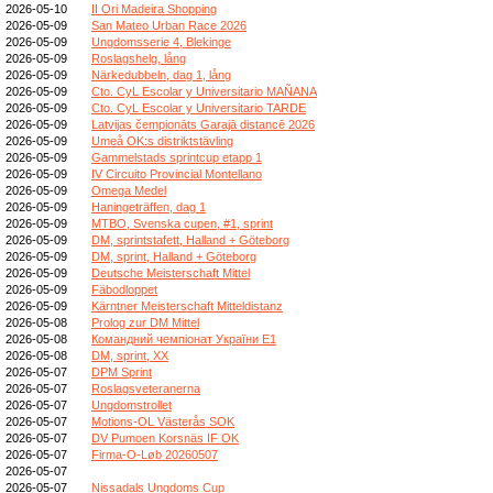
2026-05-10
II Ori Madeira Shopping
2026-05-09
San Mateo Urban Race 2026
2026-05-09
Ungdomsserie 4, Blekinge
2026-05-09
Roslagshelg, lång
2026-05-09
Närkedubbeln, dag 1, lång
2026-05-09
Cto. CyL Escolar y Universitario MAÑANA
2026-05-09
Cto. CyL Escolar y Universitario TARDE
2026-05-09
Latvijas čempionāts Garajā distancē 2026
2026-05-09
Umeå OK:s distriktstävling
2026-05-09
Gammelstads sprintcup etapp 1
2026-05-09
IV Circuito Provincial Montellano
2026-05-09
Omega Medel
2026-05-09
Haningeträffen, dag 1
2026-05-09
MTBO, Svenska cupen, #1, sprint
2026-05-09
DM, sprintstafett, Halland + Göteborg
2026-05-09
DM, sprint, Halland + Göteborg
2026-05-09
Deutsche Meisterschaft Mittel
2026-05-09
Fäbodloppet
2026-05-09
Kärntner Meisterschaft Mitteldistanz
2026-05-08
Prolog zur DM Mittel
2026-05-08
Командний чемпіонат України E1
2026-05-08
DM, sprint, XX
2026-05-07
DPM Sprint
2026-05-07
Roslagsveteranerna
2026-05-07
Ungdomstrollet
2026-05-07
Motions-OL Västerås SOK
2026-05-07
DV Pumoen Korsnäs IF OK
2026-05-07
Firma-O-Løb 20260507
2026-05-07
2026-05-07
Nissadals Ungdoms Cup