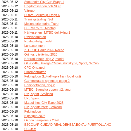
2026-05-12
Stockholm City Cup Etapp 1
2026-05-12
Ungdomsserien och NOK
2026-05-12
Vårcup
2026-05-11
FOK:s Sprintcup Etapp 4
2026-05-11
Träningstävling i Solf
2026-05-11
Motionsorientering Tuve
2026-05-11
LTF Micro-OL Montag
2026-05-11
Närkeserien i MTBO deltävling 1
2026-05-10
Divisionsmatch
2026-05-10
Roslagshelg, medel
2026-05-10
Lundasprinten
2026-05-10
2º CPOP Cadiz 2026 Roche
2026-05-10
Orintos vårtävling 2026
2026-05-10
Närkedubbeln, dag 2, medel
2026-05-10
OL-skytte DalregIF/Ornäs skidskytte, Sprint, SvCup
2026-05-10
CPO Ondategi
2026-05-10
Skärmenträffen
2026-05-10
Pekingduon (Lokal kopia från: localhost)
2026-05-10
Gammelstads sprintcup etapp 2
2026-05-10
Haningeträffen, dag 2
2026-05-10
MTBO, Svenska cupen, #2, lång
2026-05-10
DM, sprint, Småland
2026-05-10
BRL Sprint
2026-05-10
Matosinhos City Race 2026
2026-05-10
DM, sprintstafett, Småland
2026-05-10
Pekingduon
2026-05-10
Nipstigen 2026
2026-05-10
Ozona čempionāts 2026
2026-05-10
ESCOLAR CUIDAD REAL DEHESA BOYAL-PUERTOLLANO
2026-05-10
SCCtest