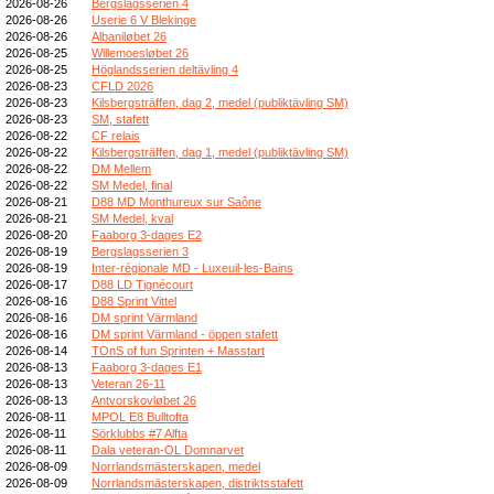
2026-08-26
Bergslagsserien 4
2026-08-26
Userie 6 V Blekinge
2026-08-26
Albaniløbet 26
2026-08-25
Willemoesløbet 26
2026-08-25
Höglandsserien deltävling 4
2026-08-23
CFLD 2026
2026-08-23
Kilsbergsträffen, dag 2, medel (publiktävling SM)
2026-08-23
SM, stafett
2026-08-22
CF relais
2026-08-22
Kilsbergsträffen, dag 1, medel (publiktävling SM)
2026-08-22
DM Mellem
2026-08-22
SM Medel, final
2026-08-21
D88 MD Monthureux sur Saône
2026-08-21
SM Medel, kval
2026-08-20
Faaborg 3-dages E2
2026-08-19
Bergslagsserien 3
2026-08-19
Inter-régionale MD - Luxeuil-les-Bains
2026-08-17
D88 LD Tignécourt
2026-08-16
D88 Sprint Vittel
2026-08-16
DM sprint Värmland
2026-08-16
DM sprint Värmland - öppen stafett
2026-08-14
TOnS of fun Sprinten + Masstart
2026-08-13
Faaborg 3-dages E1
2026-08-13
Veteran 26-11
2026-08-13
Antvorskovløbet 26
2026-08-11
MPOL E8 Bulltofta
2026-08-11
Sörklubbs #7 Alfta
2026-08-11
Dala veteran-OL Domnarvet
2026-08-09
Norrlandsmästerskapen, medel
2026-08-09
Norrlandsmästerskapen, distriktsstafett