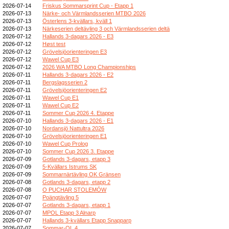
2026-07-14
Friskus Sommarsprint Cup - Etapp 1
2026-07-13
Närke- och Värmlandsserien MTBO 2026
2026-07-13
Österlens 3-kvällars, kväll 1
2026-07-13
Närkeserien deltävling 3 och Värmlandsserien deltä
2026-07-12
Hallands 3-dagars 2026 - E3
2026-07-12
Høst test
2026-07-12
Grövelsjöorienteringen E3
2026-07-12
Wawel Cup E3
2026-07-12
2026 WA MTBO Long Championships
2026-07-11
Hallands 3-dagars 2026 - E2
2026-07-11
Bergslagsserien 2
2026-07-11
Grövelsjöorienteringen E2
2026-07-11
Wawel Cup E1
2026-07-11
Wawel Cup E2
2026-07-11
Sommer Cup 2026 4. Etappe
2026-07-10
Hallands 3-dagars 2026 - E1
2026-07-10
Nordansjö Nattultra 2026
2026-07-10
Grövelsjöorienteringen E1
2026-07-10
Wawel Cup Prolog
2026-07-10
Sommer Cup 2026 3. Etappe
2026-07-09
Gotlands 3-dagars, etapp 3
2026-07-09
5-Kvällars Istrums SK
2026-07-09
Sommarnärtävling OK Gränsen
2026-07-08
Gotlands 3-dagars, etapp 2
2026-07-08
O PUCHAR STOLEMÓW
2026-07-07
Poängtävling 5
2026-07-07
Gotlands 3-dagars, etapp 1
2026-07-07
MPOL Etapp 3 Alnarp
2026-07-07
Hallands 3-kvällars Etapp Snapparp
2026-07-07
Sommar-OL 4