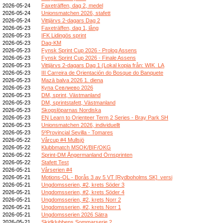
2026-05-24
Faxeträffen, dag 2, medel
2026-05-24
Unionsmatchen 2026, stafett
2026-05-24
Vittjärvs 2-dagars Dag 2
2026-05-23
Faxeträffen, dag 1, lång
2026-05-23
IFK Lidingös sprint
2026-05-23
Dag-KM
2026-05-23
Fynsk Sprint Cup 2026 - Prolog Assens
2026-05-23
Fynsk Sprint Cup 2026 - Finale Assens
2026-05-23
Vittjärvs 2-dagars Dag 1 (Lokal kopia från: WIK_LA
2026-05-23
III Carreira de Orientación do Bosque do Banquete
2026-05-23
Mazā balva 2026 1. diena
2026-05-23
Купа Севлиево 2026
2026-05-23
DM, sprint, Västmanland
2026-05-23
DM, sprintstafett, Västmanland
2026-05-23
Skogslöparnas Nordiska
2026-05-23
EN Learn to Orienteer Term 2 Series - Bray Park SH
2026-05-23
Unionsmatchen 2026, individuellt
2026-05-23
5ºProvincial Sevilla - Tomares
2026-05-22
Vårcup #4 Mullsjö
2026-05-22
Klubbmatch MSOK/BIF/OKG
2026-05-22
Sprint-DM Ångermanland Örnsprinten
2026-05-22
Stafett Test
2026-05-21
Vårserien #4
2026-05-21
Motions-OL - Borås 3 av 5 VT [Rydboholms SK]_versi
2026-05-21
Ungdomsserien, #2, krets Söder 3
2026-05-21
Ungdomsserien, #2, krets Söder 4
2026-05-21
Ungdomsserien, #2, krets Norr 2
2026-05-21
Ungdomsserien, #2, krets Norr 1
2026-05-21
Ungdomsserien 2026 Sätra
2026-05-21
Skidklubbens Sommarserie 2