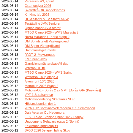
2026-05-14
Vårserien, #3, sprint
2026-05-14
Grænsedyst 2026
2026-05-14
Skellefteå OK, medeldistans
2026-05-14
Kr. Him. løb 2026
2026-05-14
DHM Staffel & LM Staffel NRW
2026-05-14
Testtävling JVM/Seniorer
2026-05-14
Öppna banor JVM-tester
2026-05-14
MTBO Camp 2026 - WMS Massstart
2026-05-14
Norra Hallands U-serie etapp 2
2026-05-14
DM Sprintstafett Västergötland
2026-05-14
DM Sprint Västergötland
2026-05-14
Hammarslaget, medel
2026-05-13
PAOT 2_Meyrargues
2026-05-13
KM Sprint 2026
2026-05-13
Garnisionsmästerskap A9 dag
2026-05-13
Veteran OL #1
2026-05-13
MTBO Camp 2026 - WMS Sprint
2026-05-13
Wettersol Tour, etapp 3
2026-05-13
Älven runt 13/5 2026
2026-05-12
Metrocup 2026 Etape 2
2026-05-12
Motions-OL - Borås 2 av 5 VT [Borås GIF (Knektås)]
2026-05-12
VPT 1 Surahammar
2026-05-12
Motionsorientering Skattkärrs SOK
2026-05-12
Höglandsserien delt 1
2026-05-12
20260512 Sörmlandveteranerna OK Klemmingen
2026-05-12
Dala Veteran OL Hedemora
2026-05-12
EES - Eslöv Evening Sprint 2026. Etapp2
2026-05-12
Ungdomens 5-dagars etapp 2 (Sprint)
2026-05-12
Eskilstuna sprintcup #1
2026-05-12
SF5D 2026 5etape Halling Skov