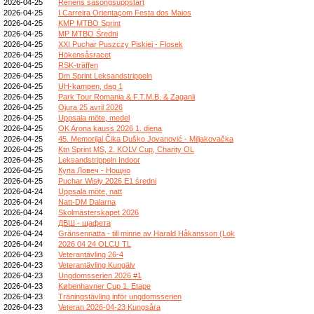
2026-04-25
Renens säsongsuppstart
2026-04-25
I Carreira Orientaçom Festa dos Maios
2026-04-25
KMP MTBO Sprint
2026-04-25
MP MTBO Średni
2026-04-25
XXI Puchar Puszczy Piskiej - Flosek
2026-04-25
Hökensåsracet
2026-04-25
RSK-träffen
2026-04-25
Dm Sprint Leksandstrippeln
2026-04-25
UH-kampen, dag 1
2026-04-25
Park Tour Romania & F.T.M.B. & Zaganii
2026-04-25
Ojura 25 avril 2026
2026-04-25
Uppsala möte, medel
2026-04-25
OK Arona kauss 2026 1. diena
2026-04-25
45. Memorijal Čika Duško Jovanović - Miljakovačka
2026-04-25
Ktn Sprint MS, 2. KOLV Cup, Charity OL
2026-04-25
Leksandstrippeln Indoor
2026-04-25
Купа Ловеч - Нощно
2026-04-25
Puchar Wisły 2026 E1 średni
2026-04-24
Uppsala möte, natt
2026-04-24
Natt-DM Dalarna
2026-04-24
Skolmästerskapet 2026
2026-04-24
ДВШ - щафета
2026-04-24
Gränsennatta - till minne av Harald Håkansson (Lok
2026-04-24
2026 04 24 OLCU TL
2026-04-23
Veterantävling 26-4
2026-04-23
Veterantävling Kungälv
2026-04-23
Ungdomsserien 2026 #1
2026-04-23
Københavner Cup 1. Etape
2026-04-23
Träningstävling inför ungdomsserien
2026-04-23
Veteran 2026-04-23 Kungsåra