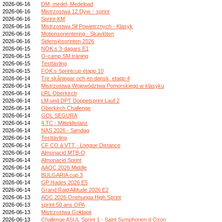
2026-06-16
DM, medel, Medelpad
2026-06-16
Mistrzostwa 12 Dyw. - sprint
2026-06-16
Sprint-KM
2026-06-16
Mistrzostwa Sił Powietrznych - Klasyk
2026-06-16
Motionsorientering - Skavlöten
2026-06-16
Sidensjösprinten 2026
2026-06-15
NOK:s 3-dagars E1
2026-06-15
O-camp SM träning
2026-06-15
Testtävling
2026-06-15
FOK:s Sprintcup etapp 10
2026-06-14
Tre skåningar och en dansk, etapp 4
2026-06-14
Mistrzostwa Województwa Pomorskiego w klasyku
2026-06-14
LRL Oberkirch
2026-06-14
LM und DPT Doppelsprint Lauf 2
2026-06-14
Oberkirch Challenge
2026-06-14
GOL SEGURA
2026-06-14
4.TC - Mitteldistanz
2026-06-14
NAS 2026 - Søndag
2026-06-14
Testtävling
2026-06-14
CF CO à VTT - Longue Distance
2026-06-14
Almonacid MTB-O
2026-06-14
Almonacid Sprint
2026-06-14
AAOC 2026 Middle
2026-06-14
BULGARIA cup 3
2026-06-14
GP Hades 2026 E5
2026-06-14
Grand Raid Altitude 2026 E2
2026-06-13
AOC 2026 Onehunga High Sprint
2026-06-13
sprint 50 ans OPA
2026-06-13
Mistrzostwa Gołdapii
2026-06-13
Challenge ASUL Sprint 1 - Saint Symphorien d Ozon