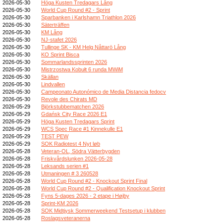
2026-05-30
Höga Kusten Tredagars Lång
2026-05-30
World Cup Round #2 - Sprint
2026-05-30
Sparbanken i Karlshamn Triathlon 2026
2026-05-30
Säterträffen
2026-05-30
KM Lång
2026-05-30
NJ-stafet 2026
2026-05-30
Tullinge SK - KM Helg Nåttarö Lång
2026-05-30
KO Sprint Bisca
2026-05-30
Sommarlandssprinten 2026
2026-05-30
Mistrzostwa Kobułt 6 runda MWiM
2026-05-30
Skällan
2026-05-30
Lindvallen
2026-05-30
Campeonato Autonómico de Media Distancia fedocv
2026-05-30
Revole des Chirats MD
2026-05-29
Björkstubbematchen 2026
2026-05-29
Gdańsk City Race 2026 E1
2026-05-29
Höga Kusten Tredagars Sprint
2026-05-29
WCS Spec Race #1 Kinnekulle E1
2026-05-29
TEST PEW
2026-05-29
SOK Radiotest 4 Nyt løb
2026-05-28
Veteran-OL, Södra Vätterbygden
2026-05-28
Friskvårdslunken 2026-05-28
2026-05-28
Leksands serien #1
2026-05-28
Utmaningen # 3 260528
2026-05-28
World Cup Round #2 - Knockout Sprint Final
2026-05-28
World Cup Round #2 - Qualification Knockout Sprint
2026-05-28
Fyns 5-dages 2026 - 2 etape i Højby
2026-05-28
Sprint-KM 2026
2026-05-28
SOK Midtjysk Sommerweekend Testsetup i klubben
2026-05-28
Roslagsveteranerna