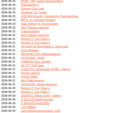
2026-06-24
MTBO, DM, medel, Ångermanland
2026-06-23
Poängtävling 3
2026-06-23
Sommer Cup 3.afd
2026-06-23
Höglands-OL Tranås
2026-06-23
2026 WA Schools’ Orienteering Championships
2026-06-23
MPOL E1 Holma/Kroksbäck
2026-06-23
Dala Veteran OL Kvarnsveden
2026-06-23
Idre 3-dagars etapp #2
2026-06-22
Träningstävling
2026-06-22
Idre 3-dagars etapp #1
2026-06-21
Rennes O Tour Etape 3
2026-06-21
Rennes O Tour Etape 4
2026-06-21
LM Sprint für Burgenland u. Steiermark
2026-06-21
Sprint Morlaas
2026-06-21
DM MTBO 2026 Mellemdistance
2026-06-21
CESA 2026 - Sprint
2026-06-21
Challenge Paca Laragne
2026-06-21
29. PTT KUP duge
2026-06-21
Grand Prix Zdzieszowic MTBO - Klasyk
2026-06-21
Puchar Lata E2
2026-06-21
Puchar Elbląg
2026-06-21
Idre Fjällorientering
2026-06-21
CESA 2026 - Media Distancia
2026-06-20
Rennes O Tour Etape 1
2026-06-20
Rennes O Tour Etape 2
2026-06-20
2026 AOC Winter Sprint - Selwyn
2026-06-20
O BAUGES juin26 samedi
2026-06-20
O BAUGES juin26 MD2
2026-06-20
LJO Stafete
2026-06-20
Jammerbugtmesterskaber 2026