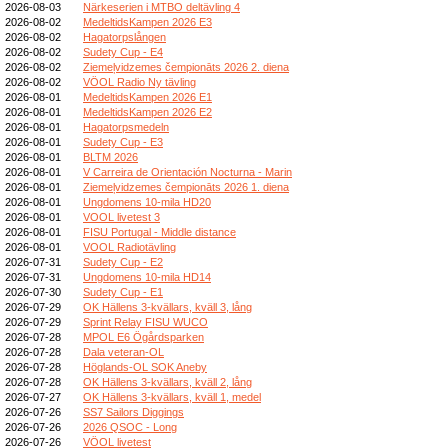
2026-08-03
Närkeserien i MTBO deltävling 4
2026-08-02
MedeltidsKampen 2026 E3
2026-08-02
Hagatorpslången
2026-08-02
Sudety Cup - E4
2026-08-02
Ziemeļvidzemes čempionāts 2026 2. diena
2026-08-02
VÖOL Radio Ny tävling
2026-08-01
MedeltidsKampen 2026 E1
2026-08-01
MedeltidsKampen 2026 E2
2026-08-01
Hagatorpsmedeln
2026-08-01
Sudety Cup - E3
2026-08-01
BLTM 2026
2026-08-01
V Carreira de Orientación Nocturna - Marin
2026-08-01
Ziemeļvidzemes čempionāts 2026 1. diena
2026-08-01
Ungdomens 10-mila HD20
2026-08-01
VOOL livetest 3
2026-08-01
FISU Portugal - Middle distance
2026-08-01
VOOL Radiotävling
2026-07-31
Sudety Cup - E2
2026-07-31
Ungdomens 10-mila HD14
2026-07-30
Sudety Cup - E1
2026-07-29
OK Hällens 3-kvällars, kväll 3, lång
2026-07-29
Sprint Relay FISU WUCO
2026-07-28
MPOL E6 Ögårdsparken
2026-07-28
Dala veteran-OL
2026-07-28
Höglands-OL SOK Aneby
2026-07-28
OK Hällens 3-kvällars, kväll 2, lång
2026-07-27
OK Hällens 3-kvällars, kväll 1, medel
2026-07-26
SS7 Sailors Diggings
2026-07-26
2026 QSOC - Long
2026-07-26
VÖOL livetest