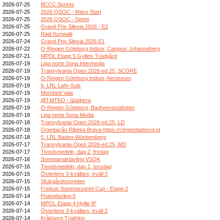
2026-07-25
BCCC Sprints
2026-07-25
2026 QSOC - Mass Start
2026-07-25
2026 QSOC - Sprint
2026-07-25
Grand Prix Silesia 2026 - E2
2026-07-25
Rajd Konwalii
2026-07-24
Grand Prix Silesia 2026 E1
2026-07-22
O-Ringen Göteborg Indoor, Campus Johanneberg
2026-07-21
MPOL Etapp 5 Gyllins Trädgård
2026-07-19
Liga norte Soria Intermedia
2026-07-19
Transylvania Open 2026-ed.25, SCORE
2026-07-19
O-Ringen Göteborg Indoor, Aeroseum
2026-07-19
6. LRL Lahr-Sulz
2026-07-19
Morphett Vale
2026-07-19
ДП МТБО - Щафета
2026-07-19
O-Ringen Göteborg, Bagheerastafetten
2026-07-18
Liga norte Soria Media
2026-07-18
Transylvania Open 2026-ed.25, LD
2026-07-18
Orientação Ribeira Brava-https://ctmpontadosol.pt
2026-07-18
5. LRL Baden-Württemberg
2026-07-17
Transylvania Open 2026-ed.25, MD
2026-07-17
Tivedsmedeln, dag 2, fredag
2026-07-16
Sommarnärtävling VSOK
2026-07-16
Tivedsmedeln, dag 1, torsdag
2026-07-15
Österlens 3-kvällars, kväll 3
2026-07-15
Skärgårdssprinten
2026-07-15
Friskus Sommarsprint Cup - Etapp 2
2026-07-14
Poängtävling 6
2026-07-14
MPOL Etapp 4 Hyllie IP
2026-07-14
Österlens 3-kvällars, kväll 2
2026-07-14
Kråkberg Triathlon