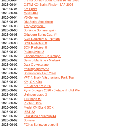
2026-06-04
ÖSTM Sprint - Sport Austria Finals 2026
2026-06-04
ÖSTM KO-Sprint Finale - SAF 2026
2026-06-04
KM Sprint
2026-06-04
Medel-KM
2026-06-04
VB-Serien
2026-06-03
DM Sprint Stockholm
2026-06-03
Trarydsgrillen II
2026-06-03
Borlänge Sommarsprint
2026-06-03
Göteborg Sprint Cup, #4
2026-06-03
SOK Radiotest 5 - Nyt løb
2026-06-03
SOK Radiotest 8
2026-06-03
SOK Radiotest 8
2026-06-02
Poängtävling 2
2026-06-02
Københavner Cup 3 etape.
2026-06-02
Semco Maritime - Marbæk
2026-06-02
Dala OL-veteraner
2026-06-02
trainingcapday2nd
2026-06-02
Sommercup 1 afd 2026
2026-06-02
VPT 4, final - Västmanland Park Tour
2026-06-02
KM, OK Kåre
2026-06-02
IFK Medel Km 2026
2026-06-02
Fyns 5-dages 2026 - 3 etape i Holluf Pile
2026-06-02
U-ringen etapp 3
2026-06-02
Till Skogs #2
2026-06-02
Puchar DGW
2026-06-02
Medel KM Eksjö SOK
2026-06-02
tEST 82
2026-06-02
Eskilstuna sprintcup #4
2026-06-02
Sommer
2026-06-01
FOK:s Sprintcup etapp 8