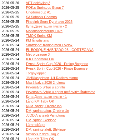
2026-05-26
VPT deltävling 3
2026-05-25
FOK:s Sprintcup Etapp 7
2026-05-25
Ungdomscup #1
2026-05-25
SA Schools Champs
2026-05-25
Pinseløb Store Dyrehave 2026
2026-05-25
Купа Деветашко плато - 2
2026-05-25
Motionsorientering Tuve
2026-05-25
TMOK Sprint-KM
2026-05-24
KM långdistans
2026-05-24
Snättringe: träning med Livelox
2026-05-24
EL BOSQUE HABITADO 26 - CORTEGANA
2026-05-24
Metro League 3
2026-05-24
IFK Hedemora OK
2026-05-24
Fynsk Sprint Cup 2026 - Prolog Bogense
2026-05-24
Fynsk Sprint Cup 2026 - Finale Bogense
2026-05-24
Torgnyloppet
2026-05-24
Järfällasprinten, Ulf Radlers minne
2026-05-24
Mazā balva 2026 2. diena
2026-05-24
Prvenstvo Srbije u sprintu
2026-05-24
Prvenstvo Srbije u sprint mešovitim štafetama
2026-05-24
Купа Деветашко плато - 1
2026-05-24
Lång KM Täby OK
2026-05-24
§DM, sprint, Örebro län
2026-05-24
DM, sprintstafett, Örebro län
2026-05-24
JJDD Aranzadi Pamplona
2026-05-24
DM, sprint, Blekinge
2026-05-24
Lämmeltåget
2026-05-24
DM, sprintstafett, Blekinge
2026-05-24
Vittjärvs 2 dgrs Dag 2
2026-05-24
Lång KM Täby OK