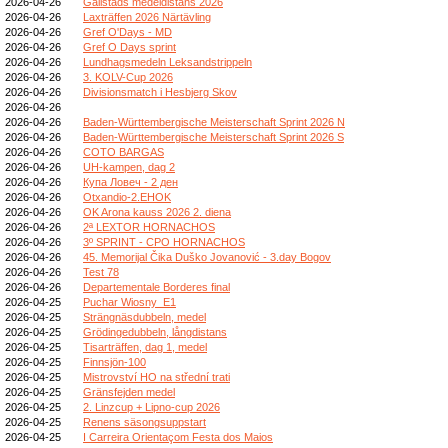
2026-04-26
Gällstads medeldistans 2026
2026-04-26
Laxträffen 2026 Närtävling
2026-04-26
Gref O'Days - MD
2026-04-26
Gref O Days sprint
2026-04-26
Lundhagsmedeln Leksandstrippeln
2026-04-26
3. KOLV-Cup 2026
2026-04-26
Divisionsmatch i Hesbjerg Skov
2026-04-26
2026-04-26
Baden-Württembergische Meisterschaft Sprint 2026 N
2026-04-26
Baden-Württembergische Meisterschaft Sprint 2026 S
2026-04-26
COTO BARGAS
2026-04-26
UH-kampen, dag 2
2026-04-26
Купа Ловеч - 2 ден
2026-04-26
Otxandio-2.EHOK
2026-04-26
OK Arona kauss 2026 2. diena
2026-04-26
2ª LEXTOR HORNACHOS
2026-04-26
3º SPRINT - CPO HORNACHOS
2026-04-26
45. Memorijal Čika Duško Jovanović - 3.day Bogov
2026-04-26
Test 78
2026-04-26
Departementale Borderes final
2026-04-25
Puchar Wiosny_E1
2026-04-25
Strängnäsdubbeln, medel
2026-04-25
Grödingedubbeln, långdistans
2026-04-25
Tisarträffen, dag 1, medel
2026-04-25
Finnsjön-100
2026-04-25
Mistrovství HO na střední trati
2026-04-25
Gränsfejden medel
2026-04-25
2. Linzcup + Lipno-cup 2026
2026-04-25
Renens säsongsuppstart
2026-04-25
I Carreira Orientaçom Festa dos Maios