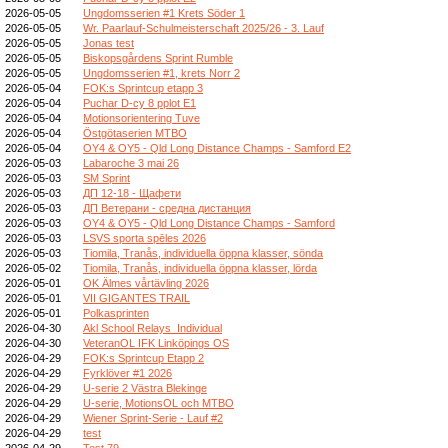
2026-05-05
Ungdomsserien #1 Krets Söder 1
2026-05-05
Wr. Paarlauf-Schulmeisterschaft 2025/26 - 3. Lauf
2026-05-05
Jonas test
2026-05-05
Biskopsgårdens Sprint Rumble
2026-05-05
Ungdomsserien #1, krets Norr 2
2026-05-04
FOK:s Sprintcup etapp 3
2026-05-04
Puchar D-cy 8 pplot E1
2026-05-04
Motionsorientering Tuve
2026-05-04
Östgötaserien MTBO
2026-05-04
OY4 & OY5 - Qld Long Distance Champs - Samford E2
2026-05-03
Labaroche 3 mai 26
2026-05-03
SM Sprint
2026-05-03
ДП 12-18 - Щафети
2026-05-03
ДП Ветерани - средна дистанция
2026-05-03
OY4 & OY5 - Qld Long Distance Champs - Samford
2026-05-03
LSVS sporta spēles 2026
2026-05-03
Tiomila, Tranås, individuella öppna klasser, sönda
2026-05-02
Tiomila, Tranås, individuella öppna klasser, lörda
2026-05-01
OK Älmes vårtävling 2026
2026-05-01
VII GIGANTES TRAIL
2026-05-01
Polkasprinten
2026-04-30
Akl School Relays_Individual
2026-04-30
VeteranOL IFK Linköpings OS
2026-04-29
FOK:s Sprintcup Etapp 2
2026-04-29
Fyrklöver #1 2026
2026-04-29
U-serie 2 Västra Blekinge
2026-04-29
U-serie, MotionsOL och MTBO
2026-04-29
Wiener Sprint-Serie - Lauf #2
2026-04-29
test
2026-04-29
Test 79