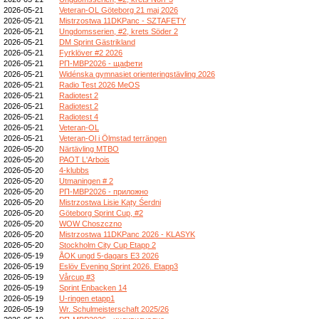
2026-05-21
Veteran-OL Göteborg 21 maj 2026
2026-05-21
Mistrzostwa 11DKPanc - SZTAFETY
2026-05-21
Ungdomsserien, #2, krets Söder 2
2026-05-21
DM Sprint Gästrikland
2026-05-21
Fyrklöver #2 2026
2026-05-21
РП-МВР2026 - щафети
2026-05-21
Widénska gymnasiet orienteringstävling 2026
2026-05-21
Radio Test 2026 MeOS
2026-05-21
Radiotest 2
2026-05-21
Radiotest 2
2026-05-21
Radiotest 4
2026-05-21
Veteran-OL
2026-05-21
Veteran-Ol i Ölmstad terrängen
2026-05-20
Närtävling MTBO
2026-05-20
PAOT L'Arbois
2026-05-20
4-klubbs
2026-05-20
Utmaningen # 2
2026-05-20
РП-МВР2026 - приложно
2026-05-20
Mistrzostwa Lisie Kąty Śerdni
2026-05-20
Göteborg Sprint Cup, #2
2026-05-20
WOW Choszczno
2026-05-20
Mistrzostwa 11DKPanc 2026 - KLASYK
2026-05-20
Stockholm City Cup Etapp 2
2026-05-19
ÅOK ungd 5-dagars E3 2026
2026-05-19
Eslöv Evening Sprint 2026. Etapp3
2026-05-19
Vårcup #3
2026-05-19
Sprint Enbacken 14
2026-05-19
U-ringen etapp1
2026-05-19
Wr. Schulmeisterschaft 2025/26