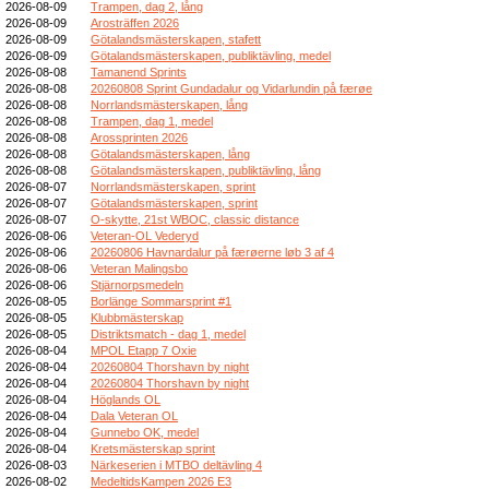
2026-08-09
Trampen, dag 2, lång
2026-08-09
Arosträffen 2026
2026-08-09
Götalandsmästerskapen, stafett
2026-08-09
Götalandsmästerskapen, publiktävling, medel
2026-08-08
Tamanend Sprints
2026-08-08
20260808 Sprint Gundadalur og Vidarlundin på færøe
2026-08-08
Norrlandsmästerskapen, lång
2026-08-08
Trampen, dag 1, medel
2026-08-08
Arossprinten 2026
2026-08-08
Götalandsmästerskapen, lång
2026-08-08
Götalandsmästerskapen, publiktävling, lång
2026-08-07
Norrlandsmästerskapen, sprint
2026-08-07
Götalandsmästerskapen, sprint
2026-08-07
O-skytte, 21st WBOC, classic distance
2026-08-06
Veteran-OL Vederyd
2026-08-06
20260806 Havnardalur på færøerne løb 3 af 4
2026-08-06
Veteran Malingsbo
2026-08-06
Stjärnorpsmedeln
2026-08-05
Borlänge Sommarsprint #1
2026-08-05
Klubbmästerskap
2026-08-05
Distriktsmatch - dag 1, medel
2026-08-04
MPOL Etapp 7 Oxie
2026-08-04
20260804 Thorshavn by night
2026-08-04
20260804 Thorshavn by night
2026-08-04
Höglands OL
2026-08-04
Dala Veteran OL
2026-08-04
Gunnebo OK, medel
2026-08-04
Kretsmästerskap sprint
2026-08-03
Närkeserien i MTBO deltävling 4
2026-08-02
MedeltidsKampen 2026 E3