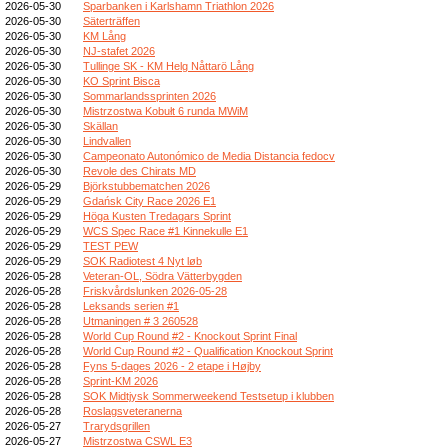
2026-05-30
Sparbanken i Karlshamn Triathlon 2026
2026-05-30
Säterträffen
2026-05-30
KM Lång
2026-05-30
NJ-stafet 2026
2026-05-30
Tullinge SK - KM Helg Nåttarö Lång
2026-05-30
KO Sprint Bisca
2026-05-30
Sommarlandssprinten 2026
2026-05-30
Mistrzostwa Kobułt 6 runda MWiM
2026-05-30
Skällan
2026-05-30
Lindvallen
2026-05-30
Campeonato Autonómico de Media Distancia fedocv
2026-05-30
Revole des Chirats MD
2026-05-29
Björkstubbematchen 2026
2026-05-29
Gdańsk City Race 2026 E1
2026-05-29
Höga Kusten Tredagars Sprint
2026-05-29
WCS Spec Race #1 Kinnekulle E1
2026-05-29
TEST PEW
2026-05-29
SOK Radiotest 4 Nyt løb
2026-05-28
Veteran-OL, Södra Vätterbygden
2026-05-28
Friskvårdslunken 2026-05-28
2026-05-28
Leksands serien #1
2026-05-28
Utmaningen # 3 260528
2026-05-28
World Cup Round #2 - Knockout Sprint Final
2026-05-28
World Cup Round #2 - Qualification Knockout Sprint
2026-05-28
Fyns 5-dages 2026 - 2 etape i Højby
2026-05-28
Sprint-KM 2026
2026-05-28
SOK Midtjysk Sommerweekend Testsetup i klubben
2026-05-28
Roslagsveteranerna
2026-05-27
Trarydsgrillen
2026-05-27
Mistrzostwa CSWL E3