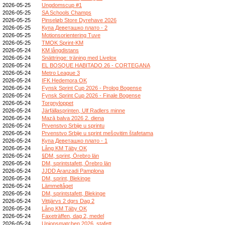
2026-05-25
Ungdomscup #1
2026-05-25
SA Schools Champs
2026-05-25
Pinseløb Store Dyrehave 2026
2026-05-25
Купа Деветашко плато - 2
2026-05-25
Motionsorientering Tuve
2026-05-25
TMOK Sprint-KM
2026-05-24
KM långdistans
2026-05-24
Snättringe: träning med Livelox
2026-05-24
EL BOSQUE HABITADO 26 - CORTEGANA
2026-05-24
Metro League 3
2026-05-24
IFK Hedemora OK
2026-05-24
Fynsk Sprint Cup 2026 - Prolog Bogense
2026-05-24
Fynsk Sprint Cup 2026 - Finale Bogense
2026-05-24
Torgnyloppet
2026-05-24
Järfällasprinten, Ulf Radlers minne
2026-05-24
Mazā balva 2026 2. diena
2026-05-24
Prvenstvo Srbije u sprintu
2026-05-24
Prvenstvo Srbije u sprint mešovitim štafetama
2026-05-24
Купа Деветашко плато - 1
2026-05-24
Lång KM Täby OK
2026-05-24
§DM, sprint, Örebro län
2026-05-24
DM, sprintstafett, Örebro län
2026-05-24
JJDD Aranzadi Pamplona
2026-05-24
DM, sprint, Blekinge
2026-05-24
Lämmeltåget
2026-05-24
DM, sprintstafett, Blekinge
2026-05-24
Vittjärvs 2 dgrs Dag 2
2026-05-24
Lång KM Täby OK
2026-05-24
Faxeträffen, dag 2, medel
2026-05-24
Unionsmatchen 2026, stafett