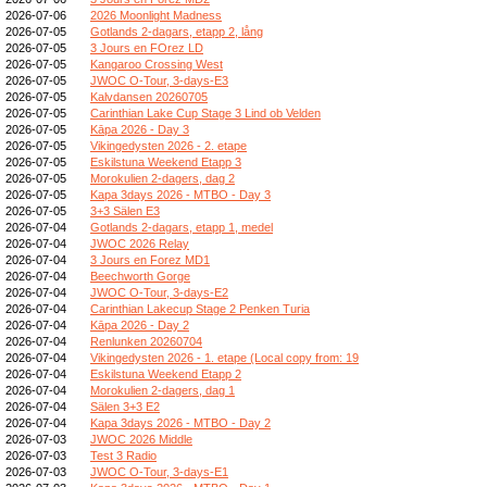
2026-07-06
2026 Moonlight Madness
2026-07-05
Gotlands 2-dagars, etapp 2, lång
2026-07-05
3 Jours en FOrez LD
2026-07-05
Kangaroo Crossing West
2026-07-05
JWOC O-Tour, 3-days-E3
2026-07-05
Kalvdansen 20260705
2026-07-05
Carinthian Lake Cup Stage 3 Lind ob Velden
2026-07-05
Kāpa 2026 - Day 3
2026-07-05
Vikingedysten 2026 - 2. etape
2026-07-05
Eskilstuna Weekend Etapp 3
2026-07-05
Morokulien 2-dagers, dag 2
2026-07-05
Kapa 3days 2026 - MTBO - Day 3
2026-07-05
3+3 Sälen E3
2026-07-04
Gotlands 2-dagars, etapp 1, medel
2026-07-04
JWOC 2026 Relay
2026-07-04
3 Jours en Forez MD1
2026-07-04
Beechworth Gorge
2026-07-04
JWOC O-Tour, 3-days-E2
2026-07-04
Carinthian Lakecup Stage 2 Penken Turia
2026-07-04
Kāpa 2026 - Day 2
2026-07-04
Renlunken 20260704
2026-07-04
Vikingedysten 2026 - 1. etape (Local copy from: 19
2026-07-04
Eskilstuna Weekend Etapp 2
2026-07-04
Morokulien 2-dagers, dag 1
2026-07-04
Sälen 3+3 E2
2026-07-04
Kapa 3days 2026 - MTBO - Day 2
2026-07-03
JWOC 2026 Middle
2026-07-03
Test 3 Radio
2026-07-03
JWOC O-Tour, 3-days-E1