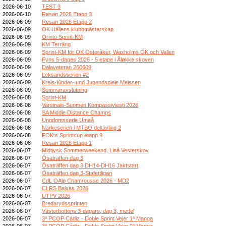
2026-06-10
TEST 3
2026-06-10
Resan 2026 Etapp 3
2026-06-09
Resan 2026 Etapp 2
2026-06-09
OK Hällens klubbmästerskap
2026-06-09
Orinto Sprint-KM
2026-06-09
KM Terräng
2026-06-09
Sprint-KM för OK Österåker, Waxholms OK och Vallen
2026-06-09
Fyns 5-dages 2026 - 5 etape i Åløkke skoven
2026-06-09
Dalaveteran 260609
2026-06-09
Leksandsserien #2
2026-06-09
Kreis-Kinder- und Jugendspiele Meissen
2026-06-09
Sommaravslutning
2026-06-08
Sprint-KM
2026-06-08
Varsinais-Suomen Kompassiviesti 2026
2026-06-08
SA Middle Distance Champs
2026-06-08
Ungdomsserie Umeå
2026-06-08
Närkeserien i MTBO deltävling 2
2026-06-08
FOK:s Sprintcup etapp 9
2026-06-08
Resan 2026 Etapp 1
2026-06-07
Midtjysk Sommerweekend, Linå Vesterskov
2026-06-07
Ösaträffen dag 3
2026-06-07
Ösaträffen dag 3 DH14-DH16 Jaktstart
2026-06-07
Ösaträffen dag 3-Stafettligan
2026-06-07
CdL OAlp Chamrousse 2026 - MD2
2026-06-07
CLRS Baixas 2026
2026-06-07
UTPV 2026
2026-06-07
Bredarydssprinten
2026-06-07
Västerbottens 3-dagars, dag 3, medel
2026-06-07
3ª PCOP Cádiz - Doble Sprint Vejer 1ª Manga
2026-06-07
3ª PCOP Cádiz - Doble Sprint Vejer 2ª Manga