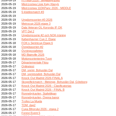
2026-05-19
РП-МВР2026 - индивидуално
2026-05-19
Mistrzostwa Lisie Kąty Klasyk
2026-05-19
Mistrzostwa 11DKPanc 2026 - MIDDLE
2026-05-19
5-klubbsmatch #3
2026-05-19
2026-05-19
Ungdomsserien #3 2026
2026-05-19
Metrocup 2026 etape 3
2026-05-19
Dala Veteran-OL Korsnäs IF OK
2026-05-19
VPT Del 2
2026-05-19
Ungdomsserie #2 och NOK-träning
2026-05-19
Københavner Cup 2. Etape
2026-05-18
FOK:s Sprintcup Etapp 6
2026-05-18
Östgötaserien #2
2026-05-18
Övningsstafetten
2026-05-18
MD Blainville 2026
2026-05-18
Motionsorientering Tuve
2026-05-17
Départementale Fitou
2026-05-17
Onlinetest
2026-05-17
DM, sprint, Bohuslän Dal
2026-05-17
DM, sprintstafett, Bohuslän Dal
2026-05-17
Knock Out Madrid 2026-FINAL A
2026-05-17
Skogsflickmatch - Blekinge, Bohuslän-Dal, Göteborg
2026-05-17
Knock Out Madrid 2026 - Clasificatorias
2026-05-17
Knock Out Madrid 2026 - FINAL B
2026-05-17
Ronnebykavlen, Stafettligan
2026-05-17
Ronnebykavlen, Öppna banor
2026-05-17
Trofeo La Muela
2026-05-17
TDM_dag2
2026-05-17
Cupa Bihorului 2026 - etapa 2
2026-05-17
Forest Event 5