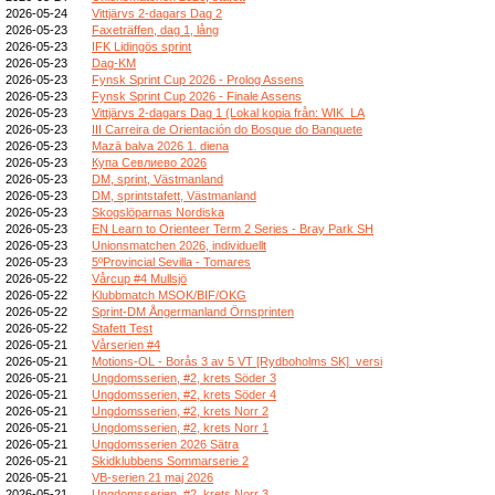
2026-05-24
Vittjärvs 2-dagars Dag 2
2026-05-23
Faxeträffen, dag 1, lång
2026-05-23
IFK Lidingös sprint
2026-05-23
Dag-KM
2026-05-23
Fynsk Sprint Cup 2026 - Prolog Assens
2026-05-23
Fynsk Sprint Cup 2026 - Finale Assens
2026-05-23
Vittjärvs 2-dagars Dag 1 (Lokal kopia från: WIK_LA
2026-05-23
III Carreira de Orientación do Bosque do Banquete
2026-05-23
Mazā balva 2026 1. diena
2026-05-23
Купа Севлиево 2026
2026-05-23
DM, sprint, Västmanland
2026-05-23
DM, sprintstafett, Västmanland
2026-05-23
Skogslöparnas Nordiska
2026-05-23
EN Learn to Orienteer Term 2 Series - Bray Park SH
2026-05-23
Unionsmatchen 2026, individuellt
2026-05-23
5ºProvincial Sevilla - Tomares
2026-05-22
Vårcup #4 Mullsjö
2026-05-22
Klubbmatch MSOK/BIF/OKG
2026-05-22
Sprint-DM Ångermanland Örnsprinten
2026-05-22
Stafett Test
2026-05-21
Vårserien #4
2026-05-21
Motions-OL - Borås 3 av 5 VT [Rydboholms SK]_versi
2026-05-21
Ungdomsserien, #2, krets Söder 3
2026-05-21
Ungdomsserien, #2, krets Söder 4
2026-05-21
Ungdomsserien, #2, krets Norr 2
2026-05-21
Ungdomsserien, #2, krets Norr 1
2026-05-21
Ungdomsserien 2026 Sätra
2026-05-21
Skidklubbens Sommarserie 2
2026-05-21
VB-serien 21 maj 2026
2026-05-21
Ungdomsserien, #2, krets Norr 3