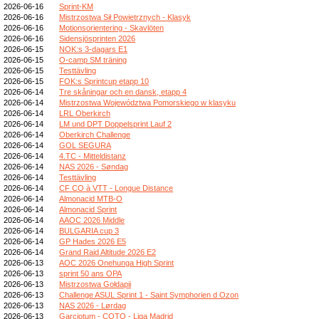
2026-06-16
Sprint-KM
2026-06-16
Mistrzostwa Sił Powietrznych - Klasyk
2026-06-16
Motionsorientering - Skavlöten
2026-06-16
Sidensjösprinten 2026
2026-06-15
NOK:s 3-dagars E1
2026-06-15
O-camp SM träning
2026-06-15
Testtävling
2026-06-15
FOK:s Sprintcup etapp 10
2026-06-14
Tre skåningar och en dansk, etapp 4
2026-06-14
Mistrzostwa Województwa Pomorskiego w klasyku
2026-06-14
LRL Oberkirch
2026-06-14
LM und DPT Doppelsprint Lauf 2
2026-06-14
Oberkirch Challenge
2026-06-14
GOL SEGURA
2026-06-14
4.TC - Mitteldistanz
2026-06-14
NAS 2026 - Søndag
2026-06-14
Testtävling
2026-06-14
CF CO à VTT - Longue Distance
2026-06-14
Almonacid MTB-O
2026-06-14
Almonacid Sprint
2026-06-14
AAOC 2026 Middle
2026-06-14
BULGARIA cup 3
2026-06-14
GP Hades 2026 E5
2026-06-14
Grand Raid Altitude 2026 E2
2026-06-13
AOC 2026 Onehunga High Sprint
2026-06-13
sprint 50 ans OPA
2026-06-13
Mistrzostwa Gołdapii
2026-06-13
Challenge ASUL Sprint 1 - Saint Symphorien d Ozon
2026-06-13
NAS 2026 - Lørdag
2026-06-13
Garciotum - COTO - Liga Madrid