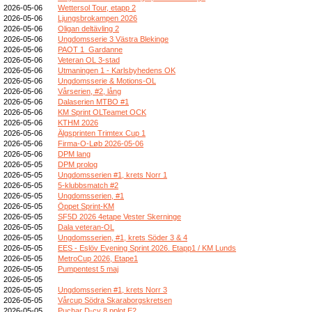
2026-05-06
Wettersol Tour, etapp 2
2026-05-06
Ljungsbrokampen 2026
2026-05-06
Oligan deltävling 2
2026-05-06
Ungdomsserie 3 Västra Blekinge
2026-05-06
PAOT 1_Gardanne
2026-05-06
Veteran OL 3-stad
2026-05-06
Utmaningen 1 - Karlsbyhedens OK
2026-05-06
Ungdomsserie & Motions-OL
2026-05-06
Vårserien, #2, lång
2026-05-06
Dalaserien MTBO #1
2026-05-06
KM Sprint OLTeamet OCK
2026-05-06
KTHM 2026
2026-05-06
Älgsprinten Trimtex Cup 1
2026-05-06
Firma-O-Løb 2026-05-06
2026-05-06
DPM lang
2026-05-05
DPM prolog
2026-05-05
Ungdomsserien #1, krets Norr 1
2026-05-05
5-klubbsmatch #2
2026-05-05
Ungdomsserien, #1
2026-05-05
Öppet Sprint-KM
2026-05-05
SF5D 2026 4etape Vester Skerninge
2026-05-05
Dala veteran-OL
2026-05-05
Ungdomsserien, #1, krets Söder 3 & 4
2026-05-05
EES - Eslöv Evening Sprint 2026. Etapp1 / KM Lunds
2026-05-05
MetroCup 2026, Etape1
2026-05-05
Pumpentest 5 maj
2026-05-05
2026-05-05
Ungdomsserien #1, krets Norr 3
2026-05-05
Vårcup Södra Skaraborgskretsen
2026-05-05
Puchar D-cy 8 pplot E2