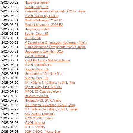
2026-08-02
Hagatorpslången
2026-08-02
Sudety Cup - E4
2026-08-02
Ziemeļvidzemes čempionāts 2026 2. diena
2026-08-02
VÖOL Radio Ny tävling
2026-08-01
MedeltidsKampen 2026 E1
2026-08-01
MedeltidsKampen 2026 E2
2026-08-01
Hagatorpsmedeln
2026-08-01
Sudety Cup - E3
2026-08-01
BLTM 2026
2026-08-01
V Carreira de Orientación Nocturna - Marin
2026-08-01
Ziemeļvidzemes čempionāts 2026 1. diena
2026-08-01
Ungdomens 10-mila HD20
2026-08-01
VOOL livetest 3
2026-08-01
FISU Portugal - Middle distance
2026-08-01
VOOL Radiotävling
2026-07-31
Sudety Cup - E2
2026-07-31
Ungdomens 10-mila HD14
2026-07-30
Sudety Cup - E1
2026-07-29
OK Hällens 3-kvällars, kväll 3, lång
2026-07-29
Sprint Relay FISU WUCO
2026-07-28
MPOL E6 Ögårdsparken
2026-07-28
Dala veteran-OL
2026-07-28
Höglands-OL SOK Aneby
2026-07-28
OK Hällens 3-kvällars, kväll 2, lång
2026-07-27
OK Hällens 3-kvällars, kväll 1, medel
2026-07-26
SS7 Sailors Diggings
2026-07-26
2026 QSOC - Long
2026-07-26
VÖOL livetest
2026-07-25
BCCC Sprints
2026-07-25
2026 QSOC - Mass Start