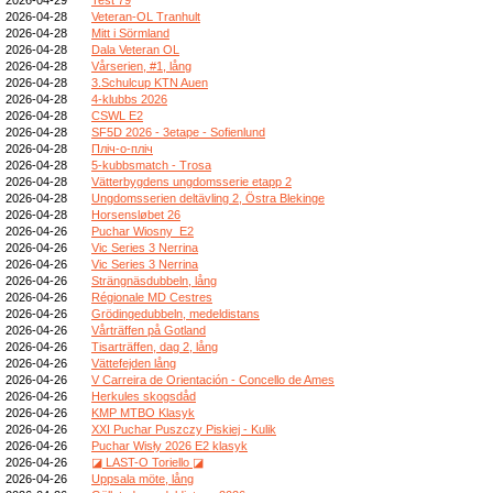
2026-04-28
Veteran-OL Tranhult
2026-04-28
Mitt i Sörmland
2026-04-28
Dala Veteran OL
2026-04-28
Vårserien, #1, lång
2026-04-28
3.Schulcup KTN Auen
2026-04-28
4-klubbs 2026
2026-04-28
CSWL E2
2026-04-28
SF5D 2026 - 3etape - Sofienlund
2026-04-28
Пліч-о-пліч
2026-04-28
5-kubbsmatch - Trosa
2026-04-28
Vätterbygdens ungdomsserie etapp 2
2026-04-28
Ungdomsserien deltävling 2, Östra Blekinge
2026-04-28
Horsensløbet 26
2026-04-26
Puchar Wiosny_E2
2026-04-26
Vic Series 3 Nerrina
2026-04-26
Vic Series 3 Nerrina
2026-04-26
Strängnäsdubbeln, lång
2026-04-26
Régionale MD Cestres
2026-04-26
Grödingedubbeln, medeldistans
2026-04-26
Vårträffen på Gotland
2026-04-26
Tisarträffen, dag 2, lång
2026-04-26
Vättefejden lång
2026-04-26
V Carreira de Orientación - Concello de Ames
2026-04-26
Herkules skogsdåd
2026-04-26
KMP MTBO Klasyk
2026-04-26
XXI Puchar Puszczy Piskiej - Kulik
2026-04-26
Puchar Wisły 2026 E2 klasyk
2026-04-26
◪ LAST-O Toriello ◪
2026-04-26
Uppsala möte, lång