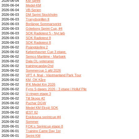
2026-06-04
KM Sprint
2026-06-04
Medel-KM
2026-06-04
VB-Serien
2026-06-03
DM Sprint Stockholm
2026-06-03
Trarydsgrillen II
2026-06-03
Borlänge Sommarsprint
2026-06-03
Göteborg Sprint Cup, #4
2026-06-03
SOK Radiotest 5 - Nyt løb
2026-06-03
SOK Radiotest 8
2026-06-03
SOK Radiotest 8
2026-06-02
Poängtävling 2
2026-06-02
Københavner Cup 3 etape.
2026-06-02
Semco Maritime - Marbæk
2026-06-02
Dala OL-veteraner
2026-06-02
trainingcapday2nd
2026-06-02
Sommercup 1 afd 2026
2026-06-02
VPT 4, final - Västmanland Park Tour
2026-06-02
KM, OK Kåre
2026-06-02
IFK Medel Km 2026
2026-06-02
Fyns 5-dages 2026 - 3 etape i Holluf Pile
2026-06-02
U-ringen etapp 3
2026-06-02
Till Skogs #2
2026-06-02
Puchar DGW
2026-06-02
Medel KM Eksjö SOK
2026-06-02
tEST 82
2026-06-02
Eskilstuna sprintcup #4
2026-06-02
Sommer
2026-06-01
FOK:s Sprintcup etapp 8
2026-06-01
Training Camp Day 1st
2026-06-01
Sprint KM