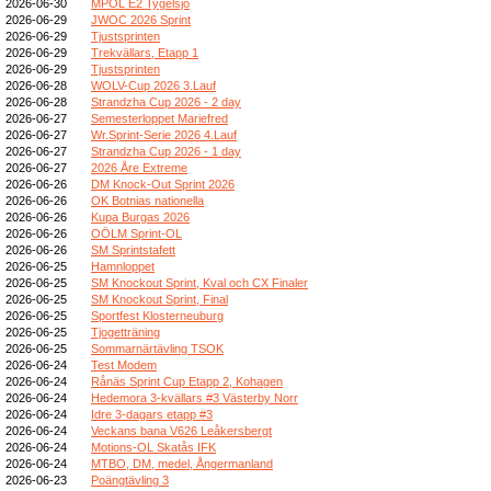
2026-06-30
MPOL E2 Tygelsjö
2026-06-29
JWOC 2026 Sprint
2026-06-29
Tjustsprinten
2026-06-29
Trekvällars, Etapp 1
2026-06-29
Tjustsprinten
2026-06-28
WOLV-Cup 2026 3.Lauf
2026-06-28
Strandzha Cup 2026 - 2 day
2026-06-27
Semesterloppet Mariefred
2026-06-27
Wr.Sprint-Serie 2026 4.Lauf
2026-06-27
Strandzha Cup 2026 - 1 day
2026-06-27
2026 Åre Extreme
2026-06-26
DM Knock-Out Sprint 2026
2026-06-26
OK Botnias nationella
2026-06-26
Kupa Burgas 2026
2026-06-26
OÖLM Sprint-OL
2026-06-26
SM Sprintstafett
2026-06-25
Hamnloppet
2026-06-25
SM Knockout Sprint, Kval och CX Finaler
2026-06-25
SM Knockout Sprint, Final
2026-06-25
Sportfest Klosterneuburg
2026-06-25
Tjogetträning
2026-06-25
Sommarnärtävling TSOK
2026-06-24
Test Modem
2026-06-24
Rånäs Sprint Cup Etapp 2, Kohagen
2026-06-24
Hedemora 3-kvällars #3 Västerby Norr
2026-06-24
Idre 3-dagars etapp #3
2026-06-24
Veckans bana V626 Leåkersbergt
2026-06-24
Motions-OL Skatås IFK
2026-06-24
MTBO, DM, medel, Ångermanland
2026-06-23
Poängtävling 3