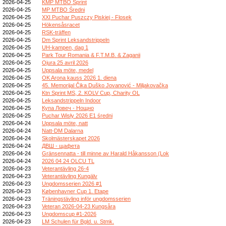
2026-04-25
KMP MTBO Sprint
2026-04-25
MP MTBO Średni
2026-04-25
XXI Puchar Puszczy Piskiej - Flosek
2026-04-25
Hökensåsracet
2026-04-25
RSK-träffen
2026-04-25
Dm Sprint Leksandstrippeln
2026-04-25
UH-kampen, dag 1
2026-04-25
Park Tour Romania & F.T.M.B. & Zaganii
2026-04-25
Ojura 25 avril 2026
2026-04-25
Uppsala möte, medel
2026-04-25
OK Arona kauss 2026 1. diena
2026-04-25
45. Memorijal Čika Duško Jovanović - Miljakovačka
2026-04-25
Ktn Sprint MS, 2. KOLV Cup, Charity OL
2026-04-25
Leksandstrippeln Indoor
2026-04-25
Купа Ловеч - Нощно
2026-04-25
Puchar Wisły 2026 E1 średni
2026-04-24
Uppsala möte, natt
2026-04-24
Natt-DM Dalarna
2026-04-24
Skolmästerskapet 2026
2026-04-24
ДВШ - щафета
2026-04-24
Gränsennatta - till minne av Harald Håkansson (Lok
2026-04-24
2026 04 24 OLCU TL
2026-04-23
Veterantävling 26-4
2026-04-23
Veterantävling Kungälv
2026-04-23
Ungdomsserien 2026 #1
2026-04-23
Københavner Cup 1. Etape
2026-04-23
Träningstävling inför ungdomsserien
2026-04-23
Veteran 2026-04-23 Kungsåra
2026-04-23
Ungdomscup #1-2026
2026-04-23
LM Schulen für Bgld. u. Stmk.