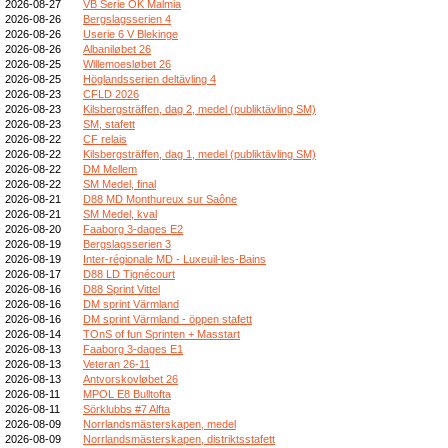
2026-08-27
VB Serie OK Malmia
2026-08-26
Bergslagsserien 4
2026-08-26
Userie 6 V Blekinge
2026-08-26
Albaniløbet 26
2026-08-25
Willemoesløbet 26
2026-08-25
Höglandsserien deltävling 4
2026-08-23
CFLD 2026
2026-08-23
Kilsbergsträffen, dag 2, medel (publiktävling SM)
2026-08-23
SM, stafett
2026-08-22
CF relais
2026-08-22
Kilsbergsträffen, dag 1, medel (publiktävling SM)
2026-08-22
DM Mellem
2026-08-22
SM Medel, final
2026-08-21
D88 MD Monthureux sur Saône
2026-08-21
SM Medel, kval
2026-08-20
Faaborg 3-dages E2
2026-08-19
Bergslagsserien 3
2026-08-19
Inter-régionale MD - Luxeuil-les-Bains
2026-08-17
D88 LD Tignécourt
2026-08-16
D88 Sprint Vittel
2026-08-16
DM sprint Värmland
2026-08-16
DM sprint Värmland - öppen stafett
2026-08-14
TOnS of fun Sprinten + Masstart
2026-08-13
Faaborg 3-dages E1
2026-08-13
Veteran 26-11
2026-08-13
Antvorskovløbet 26
2026-08-11
MPOL E8 Bulltofta
2026-08-11
Sörklubbs #7 Alfta
2026-08-09
Norrlandsmästerskapen, medel
2026-08-09
Norrlandsmästerskapen, distriktsstafett