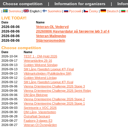
Choose competition
|
Information for organizers
|
Infor
|
Svenska
|
English |
Suomeksi
|
Русский
|
Česky
|
Deutsch
|
б
LIVE TODAY!
Date
Name
2026-08-06
Veteran-OL Vederyd
2026-08-06
20260806 Havnardalur på færøerne løb 3 af 4
2026-08-06
Veteran Malingsbo
2026-08-06
Stjärnorpsmedeln
Choose competition
Date
Name
2026-10-04
TEST 1 - DM-Hold 2026
2026-09-17
Veterantävling 26-16
2026-09-13
Golden Wekend Söndag
2026-09-13
SM Lång (Swedish League #7) Final
2026-09-13
Vildmarksfejden (Publiktävling SM)
2026-09-12
Golden Wekend Lördag
2026-09-12
SM Lång (Swedish League #7) Kval
2026-09-06
Vienna Orienteering Challenge 2026 Stage 3
2026-09-06
Vienna Orienteering Challenge 2026 Sprint Relay
2026-09-06
DM lång Blekinge
2026-09-05
Vienna Orienteering Challenge 2026 Stage 2
2026-09-04
Vienna Orienteering Challenge 2026 Stage 1
2026-09-03
Sprintserie x VOC 2026
2026-08-30
DM-Lång, Västerbotten
2026-08-28
ÖstraNatt Seskarö
2026-08-27
Faaborg 3-dages E3
2026-08-27
Veteran-Ol Öxnegården