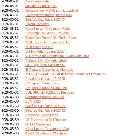
2026-06-01
Avsutningsstafett
2026-06-01
Motionsorientering #1
2026-05-31
Slottssprinten + DM, sprint, Uppland
2026-05-31
Slottssprintstafetten, teamsprint
2026-05-31
Gdańsk City Race 2026 E4
2026-05-31
Bijvank Blaricum
2026-05-31
Höga Kusten Tredagars Medel
2026-05-31
Challenge PACA n°5 - Pavoux
2026-05-31
World Cup Round #2 - Sprint Relay
2026-05-31
WOC Spect #3 - Kinnekulle E2
2026-05-31
OY6-Sheepstn Crk
2026-05-31
1-2 DiviMatch 31 maj 2026
2026-05-31
VI Carreira de Orientación - Caldas de Reis
2026-05-31
Tullinge SK - KM-Helg Medel
2026-05-31
GOT liga 2026.4 Arantzazu
2026-05-31
III Rogaine Castejón de Henares
2026-05-31
7ª PRUEBA LACV + LAOP Larga Distancia El Palancar
2026-05-31
Revole de Chirats LD 2026
2026-05-31
DM, sprint, Skåne Live
2026-05-31
DM, sprintstafett Skåne Live
2026-05-31
CDL BFC LD 20260531 Pasques
2026-05-30
Sjællandssprinten 2026 e3
2026-05-30
BUM 2026
2026-05-30
Gdańsk City Race 2026 E2
2026-05-30
Gdańsk City Race 2026 E3
2026-05-30
Régionale Sprint Bisca
2026-05-30
12. Trzebnickie Dni Rodziny
2026-05-30
MTBO Närtävling
2026-05-30
Höga Kusten Tredagars Lång
2026-05-30
World Cup Round #2 - Sprint