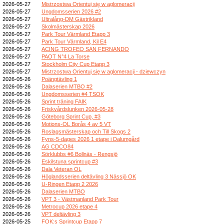
2026-05-27
Mistrzostwa Orientuj się w aglomeracji
2026-05-27
Ungdomsserien 2026 #2
2026-05-27
Ultralång-DM Gästrikland
2026-05-27
Skolmästerskap 2026
2026-05-27
Park Tour Värmland Etapp 3
2026-05-27
Park Tour Värmland, Kil E4
2026-05-27
ACING TROFEO SAN FERNANDO
2026-05-27
PAOT N°4 La Torse
2026-05-27
Stockholm City Cup Etapp 3
2026-05-27
Mistrzostwa Orientuj się w aglomeracji - dziewczyn
2026-05-26
Poängtävling 1
2026-05-26
Dalaserien MTBO #2
2026-05-26
Ungdomsserien #4 TSOK
2026-05-26
Sprint träning FAIK
2026-05-26
Friskvårdslunken 2026-05-28
2026-05-26
Göteborg Sprint Cup, #3
2026-05-26
Motions-OL Borås 4 av 5 VT
2026-05-26
Roslagsmästerskap och Till Skogs 2
2026-05-26
Fyns-5-dages 2026 1 etape i Dalumgård
2026-05-26
AG CDCO84
2026-05-26
Sörklubbs #6 Bollnäs - Rengsjö
2026-05-26
Eskilstuna sprintcup #3
2026-05-26
Dala Veteran OL
2026-05-26
Höglandsserien deltävling 3 Nässjö OK
2026-05-26
U-Ringen Etapp 2 2026
2026-05-26
Dalaserien MTBO
2026-05-26
VPT 3 - Västmanland Park Tour
2026-05-26
Metrocup 2026 etape 4
2026-05-26
VPT deltävling 3
2026-05-25
FOK:s Sprintcup Etapp 7