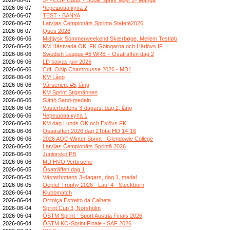
2026-06-07
Черешова купа 2
2026-06-07
TEST - BANYA
2026-06-07
Latvijas Čempionāts Sprinta Stafetē2026
2026-06-07
Ques 2026
2026-06-06
Midtjysk Sommerweekend Skærbøge, Mellem Testløb
2026-06-06
KM Hästveda OK, FK Göingarna och Härlövs IF
2026-06-06
Swedish League #5 WRE + Ösaträffen dag 2
2026-06-06
LD baixas juin 2026
2026-06-06
CdL OAlp Chamrousse 2026 - MD1
2026-06-06
KM Lång
2026-06-06
Vårserien, #5, lång
2026-06-06
KM Sprint Stigmännen
2026-06-06
Slättö Sand-medeln
2026-06-06
Västerbottens 3-dagars, dag 2, lång
2026-06-06
Черешова купа 1
2026-06-06
KM dag Lunds OK och Eslövs FK
2026-06-06
Ösaträffen 2026 dag 2Total HD 14-16
2026-06-06
2026 AOC Winter Sprint - Glendowie College
2026-06-06
Latvijas Čempionāts Sprintā 2026
2026-06-06
Juniorsko PB
2026-06-06
MD HVO Verbruche
2026-06-05
Ösaträffen dag 1
2026-06-05
Västerbottens 3-dagars, dag 1, medel
2026-06-05
Oepfel-Trophy 2026 - Lauf 4 - Steckborn
2026-06-04
Klubbmatch
2026-06-04
Oritoiça Estreito da Calheta
2026-06-04
Sprint Cup 3, Norsholm
2026-06-04
ÖSTM Sprint - Sport Austria Finals 2026
2026-06-04
ÖSTM KO-Sprint Finale - SAF 2026