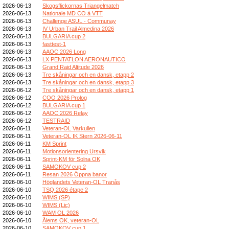
2026-06-13
Skogsflickornas Triangelmatch
2026-06-13
Nationale MD CO à VTT
2026-06-13
Challenge ASUL - Communay
2026-06-13
IV Urban Trail Almedina 2026
2026-06-13
BULGARIA cup 2
2026-06-13
fasttest-1
2026-06-13
AAOC 2026 Long
2026-06-13
LX PENTATLON AERONAUTICO
2026-06-13
Grand Raid Altitude 2026
2026-06-13
Tre skåningar och en dansk, etapp 2
2026-06-13
Tre skåningar och en dansk, etapp 3
2026-06-12
Tre skåningar och en dansk, etapp 1
2026-06-12
COO 2026 Prolog
2026-06-12
BULGARIA cup 1
2026-06-12
AAOC 2026 Relay
2026-06-12
TESTRAID
2026-06-11
Veteran-OL Varkullen
2026-06-11
Veteran-OL IK Stern 2026-06-11
2026-06-11
KM Sprint
2026-06-11
Motionsorientering Ursvik
2026-06-11
Sprint-KM för Solna OK
2026-06-11
SAMOKOV cup 2
2026-06-11
Resan 2026 Öppna banor
2026-06-10
Höglandets Veteran-OL Tranås
2026-06-10
TSQ 2026 étape 2
2026-06-10
WIMS (SP)
2026-06-10
WIMS (Lic)
2026-06-10
WAM OL 2026
2026-06-10
Ålems OK, veteran-OL
2026-06-10
SAMOKOV cup 1