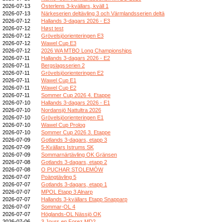
2026-07-13
Österlens 3-kvällars, kväll 1
2026-07-13
Närkeserien deltävling 3 och Värmlandsserien deltä
2026-07-12
Hallands 3-dagars 2026 - E3
2026-07-12
Høst test
2026-07-12
Grövelsjöorienteringen E3
2026-07-12
Wawel Cup E3
2026-07-12
2026 WA MTBO Long Championships
2026-07-11
Hallands 3-dagars 2026 - E2
2026-07-11
Bergslagsserien 2
2026-07-11
Grövelsjöorienteringen E2
2026-07-11
Wawel Cup E1
2026-07-11
Wawel Cup E2
2026-07-11
Sommer Cup 2026 4. Etappe
2026-07-10
Hallands 3-dagars 2026 - E1
2026-07-10
Nordansjö Nattultra 2026
2026-07-10
Grövelsjöorienteringen E1
2026-07-10
Wawel Cup Prolog
2026-07-10
Sommer Cup 2026 3. Etappe
2026-07-09
Gotlands 3-dagars, etapp 3
2026-07-09
5-Kvällars Istrums SK
2026-07-09
Sommarnärtävling OK Gränsen
2026-07-08
Gotlands 3-dagars, etapp 2
2026-07-08
O PUCHAR STOLEMÓW
2026-07-07
Poängtävling 5
2026-07-07
Gotlands 3-dagars, etapp 1
2026-07-07
MPOL Etapp 3 Alnarp
2026-07-07
Hallands 3-kvällars Etapp Snapparp
2026-07-07
Sommar-OL 4
2026-07-07
Höglands-OL Nässjö OK
2026-07-06
3 Jours en Forez MD2