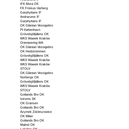
IFK Mora OK
FK Friskus-Varberg
Garphyttans IF
Andrarums IF
Garphyttans IF
OK Gläntan Vessigebro
PI-København
Grövelsjöfjällens OK
WKS Wawek Kraków
Orienteering WA
OK Gläntan Vessigebro
OK Hedströmmen
Grövelsjöfjällens OK
WKS Wawek Kraków
WKS Wawek Kraków
STOLV
OK Gläntan Vessigebro
Norbergs OK
Grövelsjöfjällens OK
WKS Wawek Kraków
STOLV
Gotlands Bro OK
Istrums SK
OK Gränsen
Gotlands Bro OK
Azymek Zdzieszowice
OK Milan
Gotlands Bro OK
Malmö OK
Laholms OK