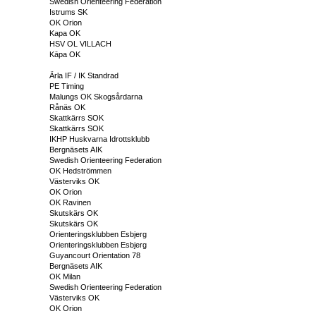
Swedish Orienteering Federation
Istrums SK
OK Orion
Kapa OK
HSV OL VILLACH
Kāpa OK
Ärla IF / IK Standrad
PE Timing
Malungs OK Skogsårdarna
Rånäs OK
Skattkärrs SOK
Skattkärrs SOK
IKHP Huskvarna Idrottsklubb
Bergnäsets AIK
Swedish Orienteering Federation
OK Hedströmmen
Västerviks OK
OK Orion
OK Ravinen
Skutskärs OK
Skutskärs OK
Orienteringsklubben Esbjerg
Orienteringsklubben Esbjerg
Guyancourt Orientation 78
Bergnäsets AIK
OK Milan
Swedish Orienteering Federation
Västerviks OK
OK Orion