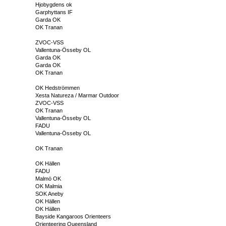
Hjobygdens ok
Garphyttans IF
Garda OK
OK Tranan
ZVOC-VSS
Vallentuna-Össeby OL
Garda OK
Garda OK
OK Tranan
OK Hedströmmen
Xesta Natureza / Marmar Outdoor
ZVOC-VSS
OK Tranan
Vallentuna-Össeby OL
FADU
Vallentuna-Össeby OL
OK Tranan
OK Hällen
FADU
Malmö OK
OK Malmia
SOK Aneby
OK Hällen
OK Hällen
Bayside Kangaroos Orienteers
Orienteering Queensland