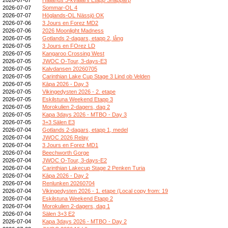
2026-07-07
Sommar-OL 4
2026-07-07
Höglands-OL Nässjö OK
2026-07-06
3 Jours en Forez MD2
2026-07-06
2026 Moonlight Madness
2026-07-05
Gotlands 2-dagars, etapp 2, lång
2026-07-05
3 Jours en FOrez LD
2026-07-05
Kangaroo Crossing West
2026-07-05
JWOC O-Tour, 3-days-E3
2026-07-05
Kalvdansen 20260705
2026-07-05
Carinthian Lake Cup Stage 3 Lind ob Velden
2026-07-05
Kāpa 2026 - Day 3
2026-07-05
Vikingedysten 2026 - 2. etape
2026-07-05
Eskilstuna Weekend Etapp 3
2026-07-05
Morokulien 2-dagers, dag 2
2026-07-05
Kapa 3days 2026 - MTBO - Day 3
2026-07-05
3+3 Sälen E3
2026-07-04
Gotlands 2-dagars, etapp 1, medel
2026-07-04
JWOC 2026 Relay
2026-07-04
3 Jours en Forez MD1
2026-07-04
Beechworth Gorge
2026-07-04
JWOC O-Tour, 3-days-E2
2026-07-04
Carinthian Lakecup Stage 2 Penken Turia
2026-07-04
Kāpa 2026 - Day 2
2026-07-04
Renlunken 20260704
2026-07-04
Vikingedysten 2026 - 1. etape (Local copy from: 19
2026-07-04
Eskilstuna Weekend Etapp 2
2026-07-04
Morokulien 2-dagers, dag 1
2026-07-04
Sälen 3+3 E2
2026-07-04
Kapa 3days 2026 - MTBO - Day 2