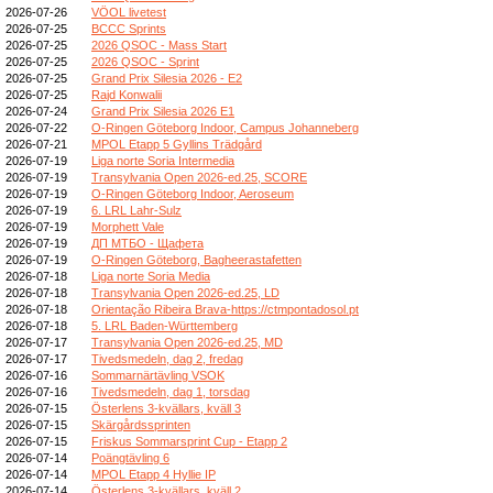
2026-07-26
VÖOL livetest
2026-07-25
BCCC Sprints
2026-07-25
2026 QSOC - Mass Start
2026-07-25
2026 QSOC - Sprint
2026-07-25
Grand Prix Silesia 2026 - E2
2026-07-25
Rajd Konwalii
2026-07-24
Grand Prix Silesia 2026 E1
2026-07-22
O-Ringen Göteborg Indoor, Campus Johanneberg
2026-07-21
MPOL Etapp 5 Gyllins Trädgård
2026-07-19
Liga norte Soria Intermedia
2026-07-19
Transylvania Open 2026-ed.25, SCORE
2026-07-19
O-Ringen Göteborg Indoor, Aeroseum
2026-07-19
6. LRL Lahr-Sulz
2026-07-19
Morphett Vale
2026-07-19
ДП МТБО - Щафета
2026-07-19
O-Ringen Göteborg, Bagheerastafetten
2026-07-18
Liga norte Soria Media
2026-07-18
Transylvania Open 2026-ed.25, LD
2026-07-18
Orientação Ribeira Brava-https://ctmpontadosol.pt
2026-07-18
5. LRL Baden-Württemberg
2026-07-17
Transylvania Open 2026-ed.25, MD
2026-07-17
Tivedsmedeln, dag 2, fredag
2026-07-16
Sommarnärtävling VSOK
2026-07-16
Tivedsmedeln, dag 1, torsdag
2026-07-15
Österlens 3-kvällars, kväll 3
2026-07-15
Skärgårdssprinten
2026-07-15
Friskus Sommarsprint Cup - Etapp 2
2026-07-14
Poängtävling 6
2026-07-14
MPOL Etapp 4 Hyllie IP
2026-07-14
Österlens 3-kvällars, kväll 2