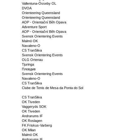
Vallentuna-Össeby OL
DVOA
Orienteering Queensland
Orienteering Queensland
AOP - Orientační Běh Opava
Adventure Sport
AOP - Orientační Běh Opava
Svensk Orientering Events
Malmö OK
Navaleno-O
CS TranSilva
Svensk Orientering Events
OLG Ortenau
Tjuringa
Пловдив
Svensk Orientering Events
Navaleno-O
CS TranSilva
Clube de Tenis de Mesa da Ponta do Sol
CS TranSilva
OK Tiveden
Vaggeryds SOK
OK Tiveden
Andrarums IF
OK Roslagen
FK Friskus-Varberg
OK Milan
Malmö OK
Andrarums IF