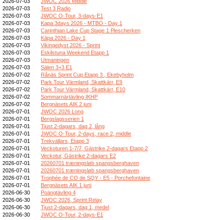
2026-07-03
JWOC 2026 Middle
2026-07-03
Test 3 Radio
2026-07-03
JWOC O-Tour, 3-days-E1
2026-07-03
Kapa 3days 2026 - MTBO - Day 1
2026-07-03
Carinthian Lake Cup Stage 1 Plescherken
2026-07-03
Kāpa 2026 - Day 1
2026-07-03
Vikingedyst 2026 - Sprint
2026-07-03
Eskilstuna Weekend Etapp 1
2026-07-03
Utmaningen
2026-07-03
Sälen 3+3 E1
2026-07-02
Rånäs Sprint Cup Etapp 3 , Ekebyholm
2026-07-02
Park Tour Värmland, Skattkärr, E9
2026-07-02
Park Tour Värmland, Skattkärr, E10
2026-07-02
Sommarnärtävling IKHP
2026-07-02
Bergnäsets AIK 2 juni
2026-07-01
JWOC 2026 Long
2026-07-01
Bergslagsserien 1
2026-07-01
Tjust 2-dagars, dag 2, lång
2026-07-01
JWOC O-Tour, 2-days, race 2, middle
2026-07-01
Trekvällars, Etapp 3
2026-07-01
Veckoturen 1-7/7, Gästrike 2-dagars Etapp 2
2026-07-01
Veckotur, Gästrike 2-dagars E2
2026-07-01
20260701 træningsløb spangsberghaven
2026-07-01
20260701 træningsløb spangsberghaven
2026-07-01
Trophée de CO de SQY - E5 - Porchefontaine
2026-07-01
Bergnäsets AIK 1 juni
2026-06-30
Poängtävling 4
2026-06-30
JWOC 2026, Sprint Relay
2026-06-30
Tjust 2-dagars, dag 1, medel
2026-06-30
JWOC O-Tour, 2-days-E1