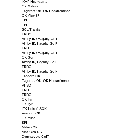
IKHP Huskvarna
OK Malmia
Fagersta OK; OK Hedströmmen
OK Vilse 87
FPI
FPI
SOL Tranås
TRDO
Almby IK / Hagaby GoIF
Almby IK, Hagaby GoIF
TRDO
Almby IK / Hagaby GoIF
OK Gorm
Almby IK, Hagaby GoIF
TRDO
Almby IK, Hagaby GoIF
Faaborg OK
Fagersta OK; OK Hedströmmen
VHSO
TRDO
TRDO
OK Tyr
OK Tyr
IFK Lidingö SOK
Faaborg OK
OK Milan
SPI
Malmö OK
Alfta-Ösa OK
Domnarvets GoIF