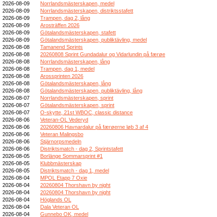
2026-08-09
Norrlandsmästerskapen, medel
2026-08-09
Norrlandsmästerskapen, distriktsstafett
2026-08-09
Trampen, dag 2, lång
2026-08-09
Arosträffen 2026
2026-08-09
Götalandsmästerskapen, stafett
2026-08-09
Götalandsmästerskapen, publiktävling, medel
2026-08-08
Tamanend Sprints
2026-08-08
20260808 Sprint Gundadalur og Vidarlundin på færøe
2026-08-08
Norrlandsmästerskapen, lång
2026-08-08
Trampen, dag 1, medel
2026-08-08
Arossprinten 2026
2026-08-08
Götalandsmästerskapen, lång
2026-08-08
Götalandsmästerskapen, publiktävling, lång
2026-08-07
Norrlandsmästerskapen, sprint
2026-08-07
Götalandsmästerskapen, sprint
2026-08-07
O-skytte, 21st WBOC, classic distance
2026-08-06
Veteran-OL Vederyd
2026-08-06
20260806 Havnardalur på færøerne løb 3 af 4
2026-08-06
Veteran Malingsbo
2026-08-06
Stjärnorpsmedeln
2026-08-06
Distriktsmatch - dag 2, Sprintstafett
2026-08-05
Borlänge Sommarsprint #1
2026-08-05
Klubbmästerskap
2026-08-05
Distriktsmatch - dag 1, medel
2026-08-04
MPOL Etapp 7 Oxie
2026-08-04
20260804 Thorshavn by night
2026-08-04
20260804 Thorshavn by night
2026-08-04
Höglands OL
2026-08-04
Dala Veteran OL
2026-08-04
Gunnebo OK, medel