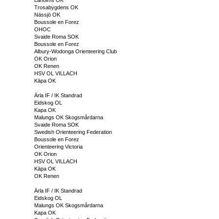
Trosabygdens OK
Nässjö OK
Boussole en Forez
OHOC
Svaide Roma SOK
Boussole en Forez
Albury-Wodonga Orienteering Club
OK Orion
OK Renen
HSV OL VILLACH
Kāpa OK
Ärla IF / IK Standrad
Eidskog OL
Kapa OK
Malungs OK Skogsmårdarna
Svaide Roma SOK
Swedish Orienteering Federation
Boussole en Forez
Orienteering Victoria
OK Orion
HSV OL VILLACH
Kāpa OK
OK Renen
Ärla IF / IK Standrad
Eidskog OL
Malungs OK Skogsmårdarna
Kapa OK