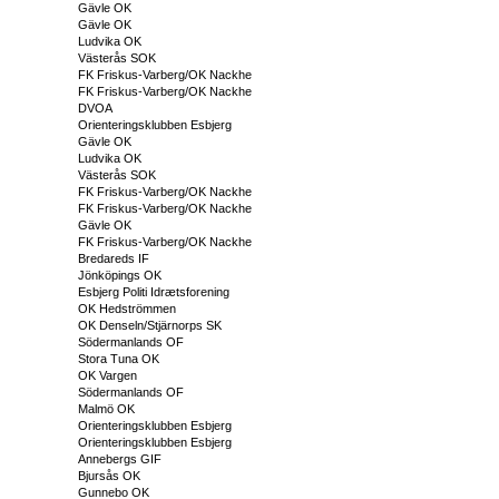
Gävle OK
Gävle OK
Ludvika OK
Västerås SOK
FK Friskus-Varberg/OK Nackhe
FK Friskus-Varberg/OK Nackhe
DVOA
Orienteringsklubben Esbjerg
Gävle OK
Ludvika OK
Västerås SOK
FK Friskus-Varberg/OK Nackhe
FK Friskus-Varberg/OK Nackhe
Gävle OK
FK Friskus-Varberg/OK Nackhe
Bredareds IF
Jönköpings OK
Esbjerg Politi Idrætsforening
OK Hedströmmen
OK Denseln/Stjärnorps SK
Södermanlands OF
Stora Tuna OK
OK Vargen
Södermanlands OF
Malmö OK
Orienteringsklubben Esbjerg
Orienteringsklubben Esbjerg
Annebergs GIF
Bjursås OK
Gunnebo OK