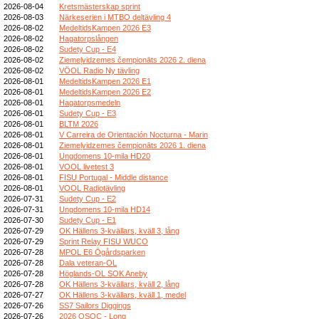
2026-08-04
Kretsmästerskap sprint
2026-08-03
Närkeserien i MTBO deltävling 4
2026-08-02
MedeltidsKampen 2026 E3
2026-08-02
Hagatorpslången
2026-08-02
Sudety Cup - E4
2026-08-02
Ziemeļvidzemes čempionāts 2026 2. diena
2026-08-02
VÖOL Radio Ny tävling
2026-08-01
MedeltidsKampen 2026 E1
2026-08-01
MedeltidsKampen 2026 E2
2026-08-01
Hagatorpsmedeln
2026-08-01
Sudety Cup - E3
2026-08-01
BLTM 2026
2026-08-01
V Carreira de Orientación Nocturna - Marin
2026-08-01
Ziemeļvidzemes čempionāts 2026 1. diena
2026-08-01
Ungdomens 10-mila HD20
2026-08-01
VOOL livetest 3
2026-08-01
FISU Portugal - Middle distance
2026-08-01
VOOL Radiotävling
2026-07-31
Sudety Cup - E2
2026-07-31
Ungdomens 10-mila HD14
2026-07-30
Sudety Cup - E1
2026-07-29
OK Hällens 3-kvällars, kväll 3, lång
2026-07-29
Sprint Relay FISU WUCO
2026-07-28
MPOL E6 Ögårdsparken
2026-07-28
Dala veteran-OL
2026-07-28
Höglands-OL SOK Aneby
2026-07-28
OK Hällens 3-kvällars, kväll 2, lång
2026-07-27
OK Hällens 3-kvällars, kväll 1, medel
2026-07-26
SS7 Sailors Diggings
2026-07-26
2026 QSOC - Long