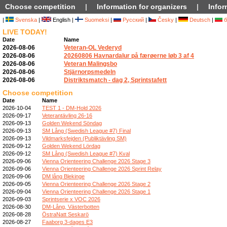
Choose competition
|
Information for organizers
|
Infor
|
Svenska
|
English |
Suomeksi
|
Русский
|
Česky
|
Deutsch
|
б
LIVE TODAY!
Date
Name
2026-08-06
Veteran-OL Vederyd
2026-08-06
20260806 Havnardalur på færøerne løb 3 af 4
2026-08-06
Veteran Malingsbo
2026-08-06
Stjärnorpsmedeln
2026-08-06
Distriktsmatch - dag 2, Sprintstafett
Choose competition
Date
Name
2026-10-04
TEST 1 - DM-Hold 2026
2026-09-17
Veterantävling 26-16
2026-09-13
Golden Wekend Söndag
2026-09-13
SM Lång (Swedish League #7) Final
2026-09-13
Vildmarksfejden (Publiktävling SM)
2026-09-12
Golden Wekend Lördag
2026-09-12
SM Lång (Swedish League #7) Kval
2026-09-06
Vienna Orienteering Challenge 2026 Stage 3
2026-09-06
Vienna Orienteering Challenge 2026 Sprint Relay
2026-09-06
DM lång Blekinge
2026-09-05
Vienna Orienteering Challenge 2026 Stage 2
2026-09-04
Vienna Orienteering Challenge 2026 Stage 1
2026-09-03
Sprintserie x VOC 2026
2026-08-30
DM-Lång, Västerbotten
2026-08-28
ÖstraNatt Seskarö
2026-08-27
Faaborg 3-dages E3