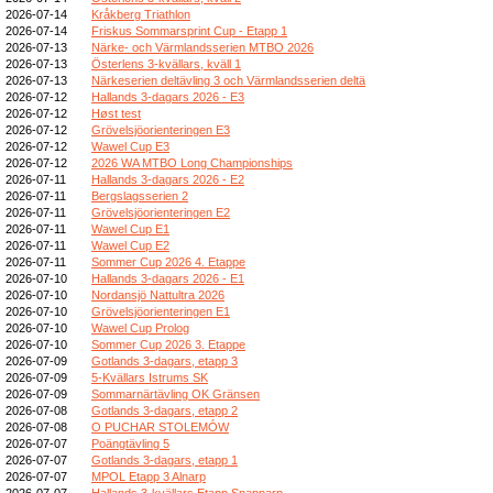
2026-07-14
Kråkberg Triathlon
2026-07-14
Friskus Sommarsprint Cup - Etapp 1
2026-07-13
Närke- och Värmlandsserien MTBO 2026
2026-07-13
Österlens 3-kvällars, kväll 1
2026-07-13
Närkeserien deltävling 3 och Värmlandsserien deltä
2026-07-12
Hallands 3-dagars 2026 - E3
2026-07-12
Høst test
2026-07-12
Grövelsjöorienteringen E3
2026-07-12
Wawel Cup E3
2026-07-12
2026 WA MTBO Long Championships
2026-07-11
Hallands 3-dagars 2026 - E2
2026-07-11
Bergslagsserien 2
2026-07-11
Grövelsjöorienteringen E2
2026-07-11
Wawel Cup E1
2026-07-11
Wawel Cup E2
2026-07-11
Sommer Cup 2026 4. Etappe
2026-07-10
Hallands 3-dagars 2026 - E1
2026-07-10
Nordansjö Nattultra 2026
2026-07-10
Grövelsjöorienteringen E1
2026-07-10
Wawel Cup Prolog
2026-07-10
Sommer Cup 2026 3. Etappe
2026-07-09
Gotlands 3-dagars, etapp 3
2026-07-09
5-Kvällars Istrums SK
2026-07-09
Sommarnärtävling OK Gränsen
2026-07-08
Gotlands 3-dagars, etapp 2
2026-07-08
O PUCHAR STOLEMÓW
2026-07-07
Poängtävling 5
2026-07-07
Gotlands 3-dagars, etapp 1
2026-07-07
MPOL Etapp 3 Alnarp
2026-07-07
Hallands 3-kvällars Etapp Snapparp