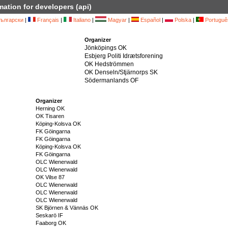
mation for developers (api)
ългарски
|
Français
|
Italiano
|
Magyar
|
Español
|
Polska
|
Portuguê
Organizer
Jönköpings OK
Esbjerg Politi Idrætsforening
OK Hedströmmen
OK Denseln/Stjärnorps SK
Södermanlands OF
Organizer
Herning OK
OK Tisaren
Köping-Kolsva OK
FK Göingarna
FK Göingarna
Köping-Kolsva OK
FK Göingarna
OLC Wienerwald
OLC Wienerwald
OK Vilse 87
OLC Wienerwald
OLC Wienerwald
OLC Wienerwald
SK Björnen & Vännäs OK
Seskarö IF
Faaborg OK