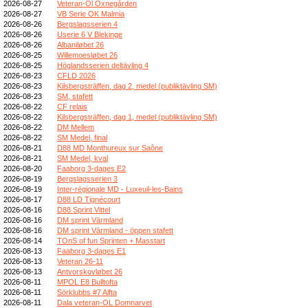
2026-08-27
Veteran-Ol Öxnegården
2026-08-27
VB Serie OK Malmia
2026-08-26
Bergslagsserien 4
2026-08-26
Userie 6 V Blekinge
2026-08-26
Albaniløbet 26
2026-08-25
Willemoesløbet 26
2026-08-25
Höglandsserien deltävling 4
2026-08-23
CFLD 2026
2026-08-23
Kilsbergsträffen, dag 2, medel (publiktävling SM)
2026-08-23
SM, stafett
2026-08-22
CF relais
2026-08-22
Kilsbergsträffen, dag 1, medel (publiktävling SM)
2026-08-22
DM Mellem
2026-08-22
SM Medel, final
2026-08-21
D88 MD Monthureux sur Saône
2026-08-21
SM Medel, kval
2026-08-20
Faaborg 3-dages E2
2026-08-19
Bergslagsserien 3
2026-08-19
Inter-régionale MD - Luxeuil-les-Bains
2026-08-17
D88 LD Tignécourt
2026-08-16
D88 Sprint Vittel
2026-08-16
DM sprint Värmland
2026-08-16
DM sprint Värmland - öppen stafett
2026-08-14
TOnS of fun Sprinten + Masstart
2026-08-13
Faaborg 3-dages E1
2026-08-13
Veteran 26-11
2026-08-13
Antvorskovløbet 26
2026-08-11
MPOL E8 Bulltofta
2026-08-11
Sörklubbs #7 Alfta
2026-08-11
Dala veteran-OL Domnarvet