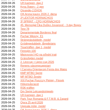
2026-04-26
UH-kampen, dag 2
2026-04-26
Купа Ловеч - 2 ден
2026-04-26
Otxandio-2.EHOK
2026-04-26
OK Arona kauss 2026 2. diena
2026-04-26
2ª LEXTOR HORNACHOS
2026-04-26
3º SPRINT - CPO HORNACHOS
2026-04-26
45. Memorijal Čika Duško Jovanović - 3.day Bogov
2026-04-26
Test 78
2026-04-26
Departementale Borderes final
2026-04-25
Puchar Wiosny_E1
2026-04-25
Strängnäsdubbeln, medel
2026-04-25
Grödingedubbeln, långdistans
2026-04-25
Tisarträffen, dag 1, medel
2026-04-25
Finnsjön-100
2026-04-25
Mistrovství HO na střední trati
2026-04-25
Gränsfejden medel
2026-04-25
2. Linzcup + Lipno-cup 2026
2026-04-25
Renens säsongsuppstart
2026-04-25
I Carreira Orientaçom Festa dos Maios
2026-04-25
KMP MTBO Sprint
2026-04-25
MP MTBO Średni
2026-04-25
XXI Puchar Puszczy Piskiej - Flosek
2026-04-25
Hökensåsracet
2026-04-25
RSK-träffen
2026-04-25
Dm Sprint Leksandstrippeln
2026-04-25
UH-kampen, dag 1
2026-04-25
Park Tour Romania & F.T.M.B. & Zaganii
2026-04-25
Ojura 25 avril 2026
2026-04-25
Uppsala möte, medel
2026-04-25
OK Arona kauss 2026 1. diena