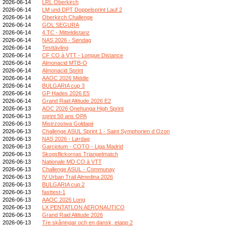
2026-06-14
LRL Oberkirch
2026-06-14
LM und DPT Doppelsprint Lauf 2
2026-06-14
Oberkirch Challenge
2026-06-14
GOL SEGURA
2026-06-14
4.TC - Mitteldistanz
2026-06-14
NAS 2026 - Søndag
2026-06-14
Testtävling
2026-06-14
CF CO à VTT - Longue Distance
2026-06-14
Almonacid MTB-O
2026-06-14
Almonacid Sprint
2026-06-14
AAOC 2026 Middle
2026-06-14
BULGARIA cup 3
2026-06-14
GP Hades 2026 E5
2026-06-14
Grand Raid Altitude 2026 E2
2026-06-13
AOC 2026 Onehunga High Sprint
2026-06-13
sprint 50 ans OPA
2026-06-13
Mistrzostwa Gołdapii
2026-06-13
Challenge ASUL Sprint 1 - Saint Symphorien d Ozon
2026-06-13
NAS 2026 - Lørdag
2026-06-13
Garciotum - COTO - Liga Madrid
2026-06-13
Skogsflickornas Triangelmatch
2026-06-13
Nationale MD CO à VTT
2026-06-13
Challenge ASUL - Communay
2026-06-13
IV Urban Trail Almedina 2026
2026-06-13
BULGARIA cup 2
2026-06-13
fasttest-1
2026-06-13
AAOC 2026 Long
2026-06-13
LX PENTATLON AERONAUTICO
2026-06-13
Grand Raid Altitude 2026
2026-06-13
Tre skåningar och en dansk, etapp 2