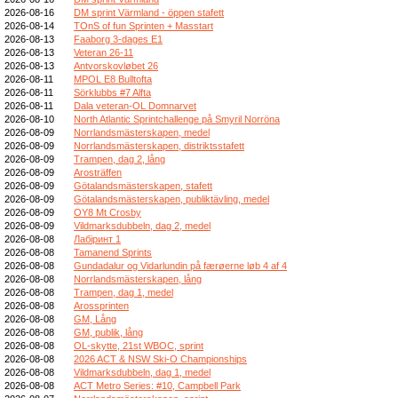
2026-08-16
DM sprint Värmland - öppen stafett
2026-08-14
TOnS of fun Sprinten + Masstart
2026-08-13
Faaborg 3-dages E1
2026-08-13
Veteran 26-11
2026-08-13
Antvorskovløbet 26
2026-08-11
MPOL E8 Bulltofta
2026-08-11
Sörklubbs #7 Alfta
2026-08-11
Dala veteran-OL Domnarvet
2026-08-10
North Atlantic Sprintchallenge på Smyril Norröna
2026-08-09
Norrlandsmästerskapen, medel
2026-08-09
Norrlandsmästerskapen, distriktsstafett
2026-08-09
Trampen, dag 2, lång
2026-08-09
Arosträffen
2026-08-09
Götalandsmästerskapen, stafett
2026-08-09
Götalandsmästerskapen, publiktävling, medel
2026-08-09
OY8 Mt Crosby
2026-08-09
Vildmarksdubbeln, dag 2, medel
2026-08-08
Лабіринт 1
2026-08-08
Tamanend Sprints
2026-08-08
Gundadalur og Vidarlundin på færøerne løb 4 af 4
2026-08-08
Norrlandsmästerskapen, lång
2026-08-08
Trampen, dag 1, medel
2026-08-08
Arossprinten
2026-08-08
GM, Lång
2026-08-08
GM, publik, lång
2026-08-08
OL-skytte, 21st WBOC, sprint
2026-08-08
2026 ACT & NSW Ski-O Championships
2026-08-08
Vildmarksdubbeln, dag 1, medel
2026-08-08
ACT Metro Series: #10, Campbell Park