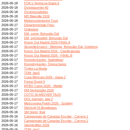
2026-05-18
FOK:s Sprintcup Etapp 6
2026-05-18
Östgötaserien #2
2026-05-18
Övningsstafetten
2026-05-18
MD Blainville 2026
2026-05-18
Motionsorientering Tuve
2026-05-17
Départementale Fitou
2026-05-17
Onlinetest
2026-05-17
DM, sprint, Bohuslän Dal
2026-05-17
DM, sprintstafett, Bohuslän Dal
2026-05-17
Knock Out Madrid 2026-FINAL A
2026-05-17
Skogsflickmatch - Blekinge, Bohuslän-Dal, Göteborg
2026-05-17
Knock Out Madrid 2026 - Clasificatorias
2026-05-17
Knock Out Madrid 2026 - FINAL B
2026-05-17
Ronnebykavlen, Stafettligan
2026-05-17
Ronnebykavlen, Öppna banor
2026-05-17
Trofeo La Muela
2026-05-17
TDM_dag2
2026-05-17
Cupa Bihorului 2026 - etapa 2
2026-05-17
Forest Event 5
2026-05-17
MTBO Camp 2026 - Middle
2026-05-17
DM Sprintstafet 2026
2026-05-17
COTO 26 AÑOVER TAJO
2026-05-17
DOL-kampen, dag 2
2026-05-17
Mistrzostwa Polski 2026 - Sztafety
2026-05-17
Stöcksjö IS långdistans
2026-05-16
SM Sprint, final
2026-05-16
Campeonato de Canarias Escolar - Carrera 1
2026-05-16
Campeonato de Canarias Escolar - Carrera 2
2026-05-16
Vikingträffen 2026
2026-05-16
TDM_dag1