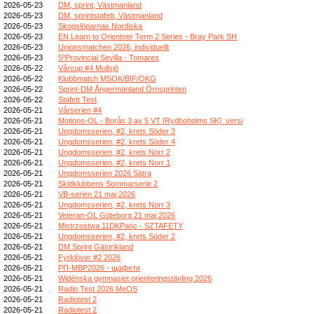
2026-05-23
DM, sprint, Västmanland
2026-05-23
DM, sprintstafett, Västmanland
2026-05-23
Skogslöparnas Nordiska
2026-05-23
EN Learn to Orienteer Term 2 Series - Bray Park SH
2026-05-23
Unionsmatchen 2026, individuellt
2026-05-23
5ºProvincial Sevilla - Tomares
2026-05-22
Vårcup #4 Mullsjö
2026-05-22
Klubbmatch MSOK/BIF/OKG
2026-05-22
Sprint-DM Ångermanland Örnsprinten
2026-05-22
Stafett Test
2026-05-21
Vårserien #4
2026-05-21
Motions-OL - Borås 3 av 5 VT [Rydboholms SK]_versi
2026-05-21
Ungdomsserien, #2, krets Söder 3
2026-05-21
Ungdomsserien, #2, krets Söder 4
2026-05-21
Ungdomsserien, #2, krets Norr 2
2026-05-21
Ungdomsserien, #2, krets Norr 1
2026-05-21
Ungdomsserien 2026 Sätra
2026-05-21
Skidklubbens Sommarserie 2
2026-05-21
VB-serien 21 maj 2026
2026-05-21
Ungdomsserien, #2, krets Norr 3
2026-05-21
Veteran-OL Göteborg 21 maj 2026
2026-05-21
Mistrzostwa 11DKPanc - SZTAFETY
2026-05-21
Ungdomsserien, #2, krets Söder 2
2026-05-21
DM Sprint Gästrikland
2026-05-21
Fyrklöver #2 2026
2026-05-21
РП-МВР2026 - щафети
2026-05-21
Widénska gymnasiet orienteringstävling 2026
2026-05-21
Radio Test 2026 MeOS
2026-05-21
Radiotest 2
2026-05-21
Radiotest 2