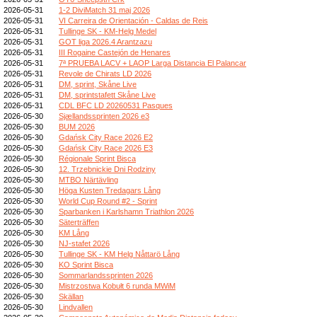
2026-05-31
1-2 DiviMatch 31 maj 2026
2026-05-31
VI Carreira de Orientación - Caldas de Reis
2026-05-31
Tullinge SK - KM-Helg Medel
2026-05-31
GOT liga 2026.4 Arantzazu
2026-05-31
III Rogaine Castejón de Henares
2026-05-31
7ª PRUEBA LACV + LAOP Larga Distancia El Palancar
2026-05-31
Revole de Chirats LD 2026
2026-05-31
DM, sprint, Skåne Live
2026-05-31
DM, sprintstafett Skåne Live
2026-05-31
CDL BFC LD 20260531 Pasques
2026-05-30
Sjællandssprinten 2026 e3
2026-05-30
BUM 2026
2026-05-30
Gdańsk City Race 2026 E2
2026-05-30
Gdańsk City Race 2026 E3
2026-05-30
Régionale Sprint Bisca
2026-05-30
12. Trzebnickie Dni Rodziny
2026-05-30
MTBO Närtävling
2026-05-30
Höga Kusten Tredagars Lång
2026-05-30
World Cup Round #2 - Sprint
2026-05-30
Sparbanken i Karlshamn Triathlon 2026
2026-05-30
Säterträffen
2026-05-30
KM Lång
2026-05-30
NJ-stafet 2026
2026-05-30
Tullinge SK - KM Helg Nåttarö Lång
2026-05-30
KO Sprint Bisca
2026-05-30
Sommarlandssprinten 2026
2026-05-30
Mistrzostwa Kobułt 6 runda MWiM
2026-05-30
Skällan
2026-05-30
Lindvallen