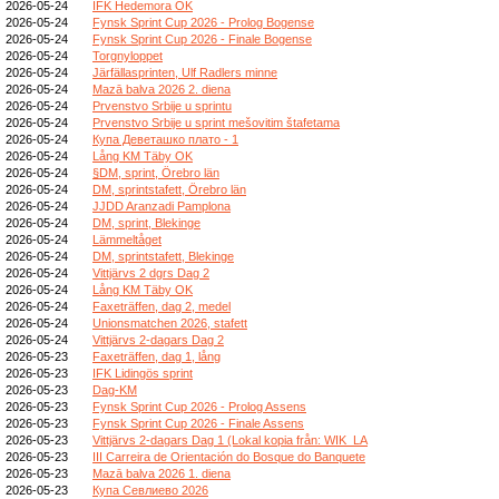
2026-05-24
IFK Hedemora OK
2026-05-24
Fynsk Sprint Cup 2026 - Prolog Bogense
2026-05-24
Fynsk Sprint Cup 2026 - Finale Bogense
2026-05-24
Torgnyloppet
2026-05-24
Järfällasprinten, Ulf Radlers minne
2026-05-24
Mazā balva 2026 2. diena
2026-05-24
Prvenstvo Srbije u sprintu
2026-05-24
Prvenstvo Srbije u sprint mešovitim štafetama
2026-05-24
Купа Деветашко плато - 1
2026-05-24
Lång KM Täby OK
2026-05-24
§DM, sprint, Örebro län
2026-05-24
DM, sprintstafett, Örebro län
2026-05-24
JJDD Aranzadi Pamplona
2026-05-24
DM, sprint, Blekinge
2026-05-24
Lämmeltåget
2026-05-24
DM, sprintstafett, Blekinge
2026-05-24
Vittjärvs 2 dgrs Dag 2
2026-05-24
Lång KM Täby OK
2026-05-24
Faxeträffen, dag 2, medel
2026-05-24
Unionsmatchen 2026, stafett
2026-05-24
Vittjärvs 2-dagars Dag 2
2026-05-23
Faxeträffen, dag 1, lång
2026-05-23
IFK Lidingös sprint
2026-05-23
Dag-KM
2026-05-23
Fynsk Sprint Cup 2026 - Prolog Assens
2026-05-23
Fynsk Sprint Cup 2026 - Finale Assens
2026-05-23
Vittjärvs 2-dagars Dag 1 (Lokal kopia från: WIK_LA
2026-05-23
III Carreira de Orientación do Bosque do Banquete
2026-05-23
Mazā balva 2026 1. diena
2026-05-23
Купа Севлиево 2026