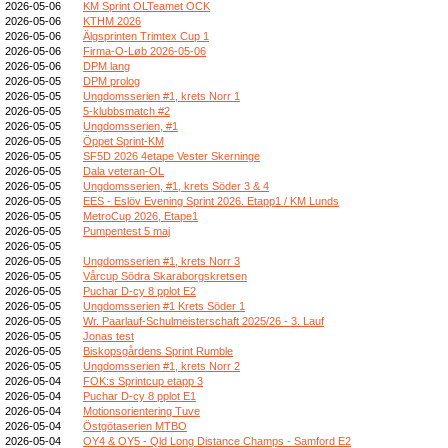
2026-05-06
KM Sprint OLTeamet OCK
2026-05-06
KTHM 2026
2026-05-06
Älgsprinten Trimtex Cup 1
2026-05-06
Firma-O-Løb 2026-05-06
2026-05-06
DPM lang
2026-05-05
DPM prolog
2026-05-05
Ungdomsserien #1, krets Norr 1
2026-05-05
5-klubbsmatch #2
2026-05-05
Ungdomsserien, #1
2026-05-05
Öppet Sprint-KM
2026-05-05
SF5D 2026 4etape Vester Skerninge
2026-05-05
Dala veteran-OL
2026-05-05
Ungdomsserien, #1, krets Söder 3 & 4
2026-05-05
EES - Eslöv Evening Sprint 2026. Etapp1 / KM Lunds
2026-05-05
MetroCup 2026, Etape1
2026-05-05
Pumpentest 5 maj
2026-05-05
2026-05-05
Ungdomsserien #1, krets Norr 3
2026-05-05
Vårcup Södra Skaraborgskretsen
2026-05-05
Puchar D-cy 8 pplot E2
2026-05-05
Ungdomsserien #1 Krets Söder 1
2026-05-05
Wr. Paarlauf-Schulmeisterschaft 2025/26 - 3. Lauf
2026-05-05
Jonas test
2026-05-05
Biskopsgårdens Sprint Rumble
2026-05-05
Ungdomsserien #1, krets Norr 2
2026-05-04
FOK:s Sprintcup etapp 3
2026-05-04
Puchar D-cy 8 pplot E1
2026-05-04
Motionsorientering Tuve
2026-05-04
Östgötaserien MTBO
2026-05-04
OY4 & OY5 - Qld Long Distance Champs - Samford E2