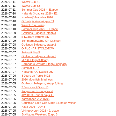
2026-07-11
Wawel Cup E1
2026-07-11
Wawel Cup E2
2026-07-11
Sommer Cup 2026 4. Etappe
2026-07-10
Hallands 3-dagars 2026 - E1
2026-07-10
Nordansjö Nattultra 2026
2026-07-10
Grövelsjöorienteringen E1
2026-07-10
Wawel Cup Prolog
2026-07-10
Sommer Cup 2026 3. Etappe
2026-07-09
Gotlands 3-dagars, etapp 3
2026-07-09
5-Kvällars Istrums SK
2026-07-09
Sommarnärtävling OK Gränsen
2026-07-08
Gotlands 3-dagars, etapp 2
2026-07-08
O PUCHAR STOLEMÓW
2026-07-07
Poängtävling 5
2026-07-07
Gotlands 3-dagars, etapp 1
2026-07-07
MPOL Etapp 3 Alnarp
2026-07-07
Hallands 3-kvällars Etapp Snapparp
2026-07-07
Sommar-OL 4
2026-07-07
Höglands-OL Nässjö OK
2026-07-06
3 Jours en Forez MD2
2026-07-06
2026 Moonlight Madness
2026-07-05
Gotlands 2-dagars, etapp 2, lång
2026-07-05
3 Jours en FOrez LD
2026-07-05
Kangaroo Crossing West
2026-07-05
JWOC O-Tour, 3-days-E3
2026-07-05
Kalvdansen 20260705
2026-07-05
Carinthian Lake Cup Stage 3 Lind ob Velden
2026-07-05
Kāpa 2026 - Day 3
2026-07-05
Vikingedysten 2026 - 2. etape
2026-07-05
Eskilstuna Weekend Etapp 3