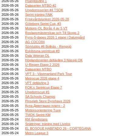
2026-05-26
Poängtävling 1
2026-05-26
Dalaserien MTBO #2
2026-05-26
Ungdomsserien #4 TSOK
2026-05-26
Sprint träning FAIK
2026-05-26
Friskvårdslunken 2026-05-28
2026-05-26
Göteborg Sprint Cup, #3
2026-05-26
Motions-OL Borås 4 av 5 VT
2026-05-26
Roslagsmästerskap och Till Skogs 2
2026-05-26
Fyns-5-dages 2026 1 etape i Dalumgård
2026-05-26
AG CDCO84
2026-05-26
Sörklubbs #6 Bollnäs - Rengsjö
2026-05-26
Eskilstuna sprintcup #3
2026-05-26
Dala Veteran OL
2026-05-26
Höglandsserien deltävling 3 Nässjö OK
2026-05-26
U-Ringen Etapp 2 2026
2026-05-26
Dalaserien MTBO
2026-05-26
VPT 3 - Västmanland Park Tour
2026-05-26
Metrocup 2026 etape 4
2026-05-26
VPT deltävling 3
2026-05-25
FOK:s Sprintcup Etapp 7
2026-05-25
Ungdomscup #1
2026-05-25
SA Schools Champs
2026-05-25
Pinseløb Store Dyrehave 2026
2026-05-25
Купа Деветашко плато - 2
2026-05-25
Motionsorientering Tuve
2026-05-25
TMOK Sprint-KM
2026-05-24
KM långdistans
2026-05-24
Snättringe: träning med Livelox
2026-05-24
EL BOSQUE HABITADO 26 - CORTEGANA
2026-05-24
Metro League 3