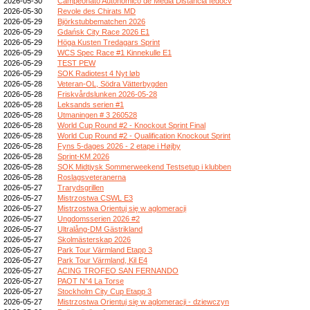
2026-05-30
Campeonato Autonómico de Media Distancia fedocv
2026-05-30
Revole des Chirats MD
2026-05-29
Björkstubbematchen 2026
2026-05-29
Gdańsk City Race 2026 E1
2026-05-29
Höga Kusten Tredagars Sprint
2026-05-29
WCS Spec Race #1 Kinnekulle E1
2026-05-29
TEST PEW
2026-05-29
SOK Radiotest 4 Nyt løb
2026-05-28
Veteran-OL, Södra Vätterbygden
2026-05-28
Friskvårdslunken 2026-05-28
2026-05-28
Leksands serien #1
2026-05-28
Utmaningen # 3 260528
2026-05-28
World Cup Round #2 - Knockout Sprint Final
2026-05-28
World Cup Round #2 - Qualification Knockout Sprint
2026-05-28
Fyns 5-dages 2026 - 2 etape i Højby
2026-05-28
Sprint-KM 2026
2026-05-28
SOK Midtjysk Sommerweekend Testsetup i klubben
2026-05-28
Roslagsveteranerna
2026-05-27
Trarydsgrillen
2026-05-27
Mistrzostwa CSWL E3
2026-05-27
Mistrzostwa Orientuj się w aglomeracji
2026-05-27
Ungdomsserien 2026 #2
2026-05-27
Ultralång-DM Gästrikland
2026-05-27
Skolmästerskap 2026
2026-05-27
Park Tour Värmland Etapp 3
2026-05-27
Park Tour Värmland, Kil E4
2026-05-27
ACING TROFEO SAN FERNANDO
2026-05-27
PAOT N°4 La Torse
2026-05-27
Stockholm City Cup Etapp 3
2026-05-27
Mistrzostwa Orientuj się w aglomeracji - dziewczyn