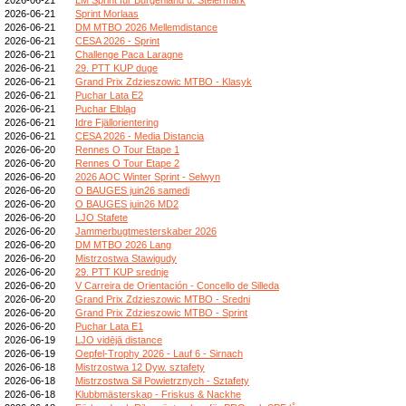
2026-06-21
Sprint Morlaas
2026-06-21
DM MTBO 2026 Mellemdistance
2026-06-21
CESA 2026 - Sprint
2026-06-21
Challenge Paca Laragne
2026-06-21
29. PTT KUP duge
2026-06-21
Grand Prix Zdzieszowic MTBO - Klasyk
2026-06-21
Puchar Lata E2
2026-06-21
Puchar Elbląg
2026-06-21
Idre Fjällorientering
2026-06-21
CESA 2026 - Media Distancia
2026-06-20
Rennes O Tour Etape 1
2026-06-20
Rennes O Tour Etape 2
2026-06-20
2026 AOC Winter Sprint - Selwyn
2026-06-20
O BAUGES juin26 samedi
2026-06-20
O BAUGES juin26 MD2
2026-06-20
LJO Stafete
2026-06-20
Jammerbugtmesterskaber 2026
2026-06-20
DM MTBO 2026 Lang
2026-06-20
Mistrzostwa Stawigudy
2026-06-20
29. PTT KUP srednje
2026-06-20
V Carreira de Orientación - Concello de Silleda
2026-06-20
Grand Prix Zdzieszowic MTBO - Sredni
2026-06-20
Grand Prix Zdzieszowic MTBO - Sprint
2026-06-20
Puchar Lata E1
2026-06-19
LJO vidējā distance
2026-06-19
Oepfel-Trophy 2026 - Lauf 6 - Sirnach
2026-06-18
Mistrzostwa 12 Dyw. sztafety
2026-06-18
Mistrzostwa Sił Powietrznych - Sztafety
2026-06-18
Klubbmästerskap - Friskus & Nackhe