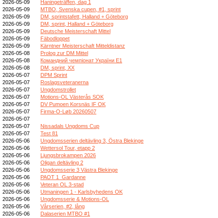
2026-05-09
Haningeträffen, dag 1
2026-05-09
MTBO, Svenska cupen, #1, sprint
2026-05-09
DM, sprintstafett, Halland + Göteborg
2026-05-09
DM, sprint, Halland + Göteborg
2026-05-09
Deutsche Meisterschaft Mittel
2026-05-09
Fäbodloppet
2026-05-09
Kärntner Meisterschaft Mitteldistanz
2026-05-08
Prolog zur DM Mittel
2026-05-08
Командний чемпіонат України E1
2026-05-08
DM, sprint, XX
2026-05-07
DPM Sprint
2026-05-07
Roslagsveteranerna
2026-05-07
Ungdomstrollet
2026-05-07
Motions-OL Västerås SOK
2026-05-07
DV Pumoen Korsnäs IF OK
2026-05-07
Firma-O-Løb 20260507
2026-05-07
2026-05-07
Nissadals Ungdoms Cup
2026-05-07
Test 81
2026-05-06
Ungdomsserien deltävling 3, Östra Blekinge
2026-05-06
Wettersol Tour, etapp 2
2026-05-06
Ljungsbrokampen 2026
2026-05-06
Oligan deltävling 2
2026-05-06
Ungdomsserie 3 Västra Blekinge
2026-05-06
PAOT 1_Gardanne
2026-05-06
Veteran OL 3-stad
2026-05-06
Utmaningen 1 - Karlsbyhedens OK
2026-05-06
Ungdomsserie & Motions-OL
2026-05-06
Vårserien, #2, lång
2026-05-06
Dalaserien MTBO #1