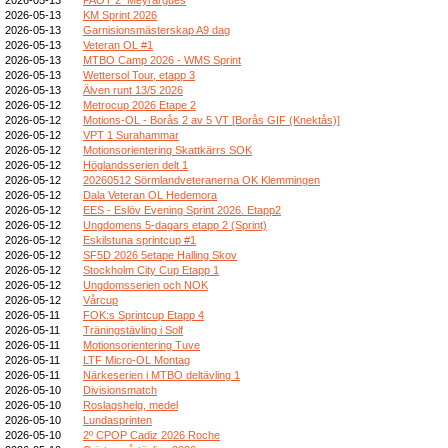
2026-05-13
KM Sprint 2026
2026-05-13
Garnisionsmästerskap A9 dag
2026-05-13
Veteran OL #1
2026-05-13
MTBO Camp 2026 - WMS Sprint
2026-05-13
Wettersol Tour, etapp 3
2026-05-13
Älven runt 13/5 2026
2026-05-12
Metrocup 2026 Etape 2
2026-05-12
Motions-OL - Borås 2 av 5 VT [Borås GIF (Knektås)]
2026-05-12
VPT 1 Surahammar
2026-05-12
Motionsorientering Skattkärrs SOK
2026-05-12
Höglandsserien delt 1
2026-05-12
20260512 Sörmlandveteranerna OK Klemmingen
2026-05-12
Dala Veteran OL Hedemora
2026-05-12
EES - Eslöv Evening Sprint 2026. Etapp2
2026-05-12
Ungdomens 5-dagars etapp 2 (Sprint)
2026-05-12
Eskilstuna sprintcup #1
2026-05-12
SF5D 2026 5etape Halling Skov
2026-05-12
Stockholm City Cup Etapp 1
2026-05-12
Ungdomsserien och NOK
2026-05-12
Vårcup
2026-05-11
FOK:s Sprintcup Etapp 4
2026-05-11
Träningstävling i Solf
2026-05-11
Motionsorientering Tuve
2026-05-11
LTF Micro-OL Montag
2026-05-11
Närkeserien i MTBO deltävling 1
2026-05-10
Divisionsmatch
2026-05-10
Roslagshelg, medel
2026-05-10
Lundasprinten
2026-05-10
2º CPOP Cadiz 2026 Roche