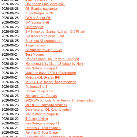
2026-06-26
DM Knock-Out Sprint 2026
2026-06-26
OK Botnias nationella
2026-06-26
Kupa Burgas 2026
2026-06-26
OÖLM Sprint-OL
2026-06-26
SM Sprintstafett
2026-06-25
Hamnloppet
2026-06-25
SM Knockout Sprint, Kval och CX Finaler
2026-06-25
SM Knockout Sprint, Final
2026-06-25
Sportfest Klosterneuburg
2026-06-25
Tjogetträning
2026-06-25
Sommarnärtävling TSOK
2026-06-24
Test Modem
2026-06-24
Rånäs Sprint Cup Etapp 2, Kohagen
2026-06-24
Hedemora 3-kvällars #3 Västerby Norr
2026-06-24
Idre 3-dagars etapp #3
2026-06-24
Veckans bana V626 Leåkersbergt
2026-06-24
Motions-OL Skatås IFK
2026-06-24
MTBO, DM, medel, Ångermanland
2026-06-23
Poängtävling 3
2026-06-23
Sommer Cup 3.afd
2026-06-23
Höglands-OL Tranås
2026-06-23
2026 WA Schools’ Orienteering Championships
2026-06-23
MPOL E1 Holma/Kroksbäck
2026-06-23
Dala Veteran OL Kvarnsveden
2026-06-23
Idre 3-dagars etapp #2
2026-06-22
Träningstävling
2026-06-22
Idre 3-dagars etapp #1
2026-06-21
Rennes O Tour Etape 3
2026-06-21
Rennes O Tour Etape 4
2026-06-21
LM Sprint für Burgenland u. Steiermark