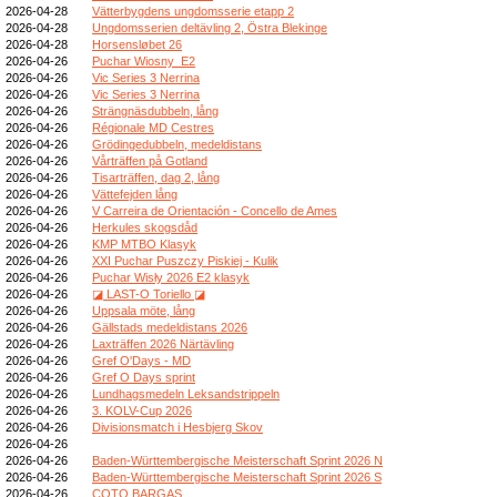
2026-04-28
Vätterbygdens ungdomsserie etapp 2
2026-04-28
Ungdomsserien deltävling 2, Östra Blekinge
2026-04-28
Horsensløbet 26
2026-04-26
Puchar Wiosny_E2
2026-04-26
Vic Series 3 Nerrina
2026-04-26
Vic Series 3 Nerrina
2026-04-26
Strängnäsdubbeln, lång
2026-04-26
Régionale MD Cestres
2026-04-26
Grödingedubbeln, medeldistans
2026-04-26
Vårträffen på Gotland
2026-04-26
Tisarträffen, dag 2, lång
2026-04-26
Vättefejden lång
2026-04-26
V Carreira de Orientación - Concello de Ames
2026-04-26
Herkules skogsdåd
2026-04-26
KMP MTBO Klasyk
2026-04-26
XXI Puchar Puszczy Piskiej - Kulik
2026-04-26
Puchar Wisły 2026 E2 klasyk
2026-04-26
◪ LAST-O Toriello ◪
2026-04-26
Uppsala möte, lång
2026-04-26
Gällstads medeldistans 2026
2026-04-26
Laxträffen 2026 Närtävling
2026-04-26
Gref O'Days - MD
2026-04-26
Gref O Days sprint
2026-04-26
Lundhagsmedeln Leksandstrippeln
2026-04-26
3. KOLV-Cup 2026
2026-04-26
Divisionsmatch i Hesbjerg Skov
2026-04-26
2026-04-26
Baden-Württembergische Meisterschaft Sprint 2026 N
2026-04-26
Baden-Württembergische Meisterschaft Sprint 2026 S
2026-04-26
COTO BARGAS