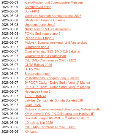
2026-06-09
Kreis-Kinder- und Jugendspiele Meissen
2026-06-09
Sommaravslutning
2026-06-08
Sprint-KM
2026-06-08
Varsinais-Suomen Kompassiviesti 2026
2026-06-08
SA Middle Distance Champs
2026-06-08
Ungdomsserie Umeå
2026-06-08
Närkeserien i MTBO deltävling 2
2026-06-08
FOK:s Sprintcup etapp 9
2026-06-08
Resan 2026 Etapp 1
2026-06-07
Midtjysk Sommerweekend, Linå Vesterskov
2026-06-07
Ösaträffen dag 3
2026-06-07
Ösaträffen dag 3 DH14-DH16 Jaktstart
2026-06-07
Ösaträffen dag 3-Stafettligan
2026-06-07
CdL OAlp Chamrousse 2026 - MD2
2026-06-07
CLRS Baixas 2026
2026-06-07
UTPV 2026
2026-06-07
Bredarydssprinten
2026-06-07
Västerbottens 3-dagars, dag 3, medel
2026-06-07
3ª PCOP Cádiz - Doble Sprint Vejer 1ª Manga
2026-06-07
3ª PCOP Cádiz - Doble Sprint Vejer 2ª Manga
2026-06-07
Черешова купа 2
2026-06-07
TEST - BANYA
2026-06-07
Latvijas Čempionāts Sprinta Stafetē2026
2026-06-07
Ques 2026
2026-06-06
Midtjysk Sommerweekend Skærbøge, Mellem Testløb
2026-06-06
KM Hästveda OK, FK Göingarna och Härlövs IF
2026-06-06
Swedish League #5 WRE + Ösaträffen dag 2
2026-06-06
LD baixas juin 2026
2026-06-06
CdL OAlp Chamrousse 2026 - MD1
2026-06-06
KM Lång