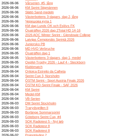
2026-06-06
Vårserien, #5, lång
2026-06-06
KM Sprint Stigmännen
2026-06-06
Slättö Sand-medeln
2026-06-06
Västerbottens 3-dagars, dag 2, lång
2026-06-06
Черешова купа 1
2026-06-06
KM dag Lunds OK och Eslövs FK
2026-06-06
Ösaträffen 2026 dag 2Total HD 14-16
2026-06-06
2026 AOC Winter Sprint - Glendowie College
2026-06-06
Latvijas Čempionāts Sprintā 2026
2026-06-06
Juniorsko PB
2026-06-06
MD HVO Verbruche
2026-06-05
Ösaträffen dag 1
2026-06-05
Västerbottens 3-dagars, dag 1, medel
2026-06-05
Oepfel-Trophy 2026 - Lauf 4 - Steckborn
2026-06-04
Klubbmatch
2026-06-04
Oritoiça Estreito da Calheta
2026-06-04
Sprint Cup 3, Norsholm
2026-06-04
ÖSTM Sprint - Sport Austria Finals 2026
2026-06-04
ÖSTM KO-Sprint Finale - SAF 2026
2026-06-04
KM Sprint
2026-06-04
Medel-KM
2026-06-04
VB-Serien
2026-06-03
DM Sprint Stockholm
2026-06-03
Trarydsgrillen II
2026-06-03
Borlänge Sommarsprint
2026-06-03
Göteborg Sprint Cup, #4
2026-06-03
SOK Radiotest 5 - Nyt løb
2026-06-03
SOK Radiotest 8
2026-06-03
SOK Radiotest 8
2026-06-02
Poängtävling 2