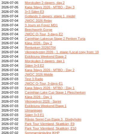
2026-07-05
Morokulien 2-dagers, dag 2
2026-07-05
Kapa 3days 2026 - MTBO - Day 3
2026-07-05
3+3 Sälen E3
2026-07-04
Gotlands 2-dagars, etapp 1, medel
2026-07-04
JWOC 2026 Relay
2026-07-04
3 Jours en Forez MD1
2026-07-04
Beechworth Gorge
2026-07-04
JWOC O-Tour, 3-days-E2
2026-07-04
Carinthian Lakecup Stage 2 Penken Turia
2026-07-04
Kāpa 2026 - Day 2
2026-07-04
Renlunken 20260704
2026-07-04
Vikingedysten 2026 - 1. etape (Local copy from: 19
2026-07-04
Eskilstuna Weekend Etapp 2
2026-07-04
Morokulien 2-dagers, dag 1
2026-07-04
Sälen 3+3 E2
2026-07-04
Kapa 3days 2026 - MTBO - Day 2
2026-07-03
JWOC 2026 Middle
2026-07-03
Test 3 Radio
2026-07-03
JWOC O-Tour, 3-days-E1
2026-07-03
Kapa 3days 2026 - MTBO - Day 1
2026-07-03
Carinthian Lake Cup Stage 1 Plescherken
2026-07-03
Kāpa 2026 - Day 1
2026-07-03
Vikingedyst 2026 - Sprint
2026-07-03
Eskilstuna Weekend Etapp 1
2026-07-03
Utmaningen
2026-07-03
Sälen 3+3 E1
2026-07-02
Rånäs Sprint Cup Etapp 3 , Ekebyholm
2026-07-02
Park Tour Värmland, Skattkärr, E9
2026-07-02
Park Tour Värmland, Skattkärr, E10
2026-07-02
Sommarnärtävling IKHP