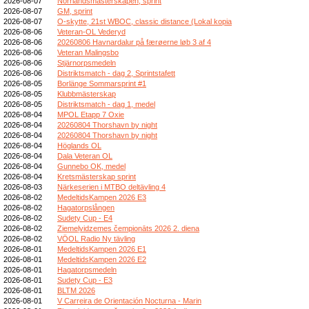
2026-08-07
Norrlandsmästerskapen, sprint
2026-08-07
GM, sprint
2026-08-07
O-skytte, 21st WBOC, classic distance (Lokal kopia
2026-08-06
Veteran-OL Vederyd
2026-08-06
20260806 Havnardalur på færøerne løb 3 af 4
2026-08-06
Veteran Malingsbo
2026-08-06
Stjärnorpsmedeln
2026-08-06
Distriktsmatch - dag 2, Sprintstafett
2026-08-05
Borlänge Sommarsprint #1
2026-08-05
Klubbmästerskap
2026-08-05
Distriktsmatch - dag 1, medel
2026-08-04
MPOL Etapp 7 Oxie
2026-08-04
20260804 Thorshavn by night
2026-08-04
20260804 Thorshavn by night
2026-08-04
Höglands OL
2026-08-04
Dala Veteran OL
2026-08-04
Gunnebo OK, medel
2026-08-04
Kretsmästerskap sprint
2026-08-03
Närkeserien i MTBO deltävling 4
2026-08-02
MedeltidsKampen 2026 E3
2026-08-02
Hagatorpslången
2026-08-02
Sudety Cup - E4
2026-08-02
Ziemeļvidzemes čempionāts 2026 2. diena
2026-08-02
VÖOL Radio Ny tävling
2026-08-01
MedeltidsKampen 2026 E1
2026-08-01
MedeltidsKampen 2026 E2
2026-08-01
Hagatorpsmedeln
2026-08-01
Sudety Cup - E3
2026-08-01
BLTM 2026
2026-08-01
V Carreira de Orientación Nocturna - Marin