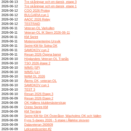
2026-06-13
Tre skåningar och en dansk, etapp 3
2026-06-12
Tre skåningar och en dansk, etapp 1
2026-06-12
COO 2026 Prolog
2026-06-12
BULGARIA cup 1
2026-06-12
AAOC 2026 Relay
2026-06-12
TESTRAID
2026-06-11
Veteran-OL Varkullen
2026-06-11
Veteran-OL IK Stern 2026-06-11
2026-06-11
KM Sprint
2026-06-11
Motionsorientering Ursvik
2026-06-11
Sprint-KM för Solna OK
2026-06-11
SAMOKOV cup 2
2026-06-11
Resan 2026 Öppna banor
2026-06-10
Höglandets Veteran-OL Tranås
2026-06-10
TSQ 2026 étape 2
2026-06-10
WIMS (SP)
2026-06-10
WIMS (Lic)
2026-06-10
WAM OL 2026
2026-06-10
Ålems OK, veteran-OL
2026-06-10
SAMOKOV cup 1
2026-06-10
TEST 3
2026-06-10
Resan 2026 Etapp 3
2026-06-09
Resan 2026 Etapp 2
2026-06-09
OK Hällens klubbmästerskap
2026-06-09
Orinto Sprint-KM
2026-06-09
KM Terräng
2026-06-09
Sprint-KM för OK Österåker, Waxholms OK och Vallen
2026-06-09
Fyns 5-dages 2026 - 5 etape i Åløkke skoven
2026-06-09
Dalaveteran 260609
2026-06-09
Leksandsserien #2