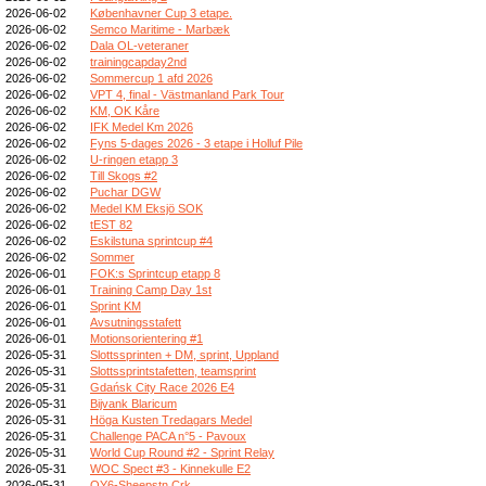
2026-06-02
Københavner Cup 3 etape.
2026-06-02
Semco Maritime - Marbæk
2026-06-02
Dala OL-veteraner
2026-06-02
trainingcapday2nd
2026-06-02
Sommercup 1 afd 2026
2026-06-02
VPT 4, final - Västmanland Park Tour
2026-06-02
KM, OK Kåre
2026-06-02
IFK Medel Km 2026
2026-06-02
Fyns 5-dages 2026 - 3 etape i Holluf Pile
2026-06-02
U-ringen etapp 3
2026-06-02
Till Skogs #2
2026-06-02
Puchar DGW
2026-06-02
Medel KM Eksjö SOK
2026-06-02
tEST 82
2026-06-02
Eskilstuna sprintcup #4
2026-06-02
Sommer
2026-06-01
FOK:s Sprintcup etapp 8
2026-06-01
Training Camp Day 1st
2026-06-01
Sprint KM
2026-06-01
Avsutningsstafett
2026-06-01
Motionsorientering #1
2026-05-31
Slottssprinten + DM, sprint, Uppland
2026-05-31
Slottssprintstafetten, teamsprint
2026-05-31
Gdańsk City Race 2026 E4
2026-05-31
Bijvank Blaricum
2026-05-31
Höga Kusten Tredagars Medel
2026-05-31
Challenge PACA n°5 - Pavoux
2026-05-31
World Cup Round #2 - Sprint Relay
2026-05-31
WOC Spect #3 - Kinnekulle E2
2026-05-31
OY6-Sheepstn Crk