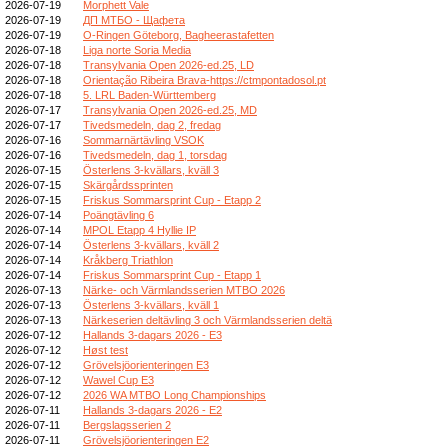
2026-07-19
Morphett Vale
2026-07-19
ДП МТБО - Щафета
2026-07-19
O-Ringen Göteborg, Bagheerastafetten
2026-07-18
Liga norte Soria Media
2026-07-18
Transylvania Open 2026-ed.25, LD
2026-07-18
Orientação Ribeira Brava-https://ctmpontadosol.pt
2026-07-18
5. LRL Baden-Württemberg
2026-07-17
Transylvania Open 2026-ed.25, MD
2026-07-17
Tivedsmedeln, dag 2, fredag
2026-07-16
Sommarnärtävling VSOK
2026-07-16
Tivedsmedeln, dag 1, torsdag
2026-07-15
Österlens 3-kvällars, kväll 3
2026-07-15
Skärgårdssprinten
2026-07-15
Friskus Sommarsprint Cup - Etapp 2
2026-07-14
Poängtävling 6
2026-07-14
MPOL Etapp 4 Hyllie IP
2026-07-14
Österlens 3-kvällars, kväll 2
2026-07-14
Kråkberg Triathlon
2026-07-14
Friskus Sommarsprint Cup - Etapp 1
2026-07-13
Närke- och Värmlandsserien MTBO 2026
2026-07-13
Österlens 3-kvällars, kväll 1
2026-07-13
Närkeserien deltävling 3 och Värmlandsserien deltä
2026-07-12
Hallands 3-dagars 2026 - E3
2026-07-12
Høst test
2026-07-12
Grövelsjöorienteringen E3
2026-07-12
Wawel Cup E3
2026-07-12
2026 WA MTBO Long Championships
2026-07-11
Hallands 3-dagars 2026 - E2
2026-07-11
Bergslagsserien 2
2026-07-11
Grövelsjöorienteringen E2