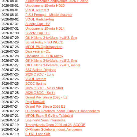
2026-08-01
Ziemeļvidzemes čempionāts 2026 1. diena
2026-08-01
Ungdomens 10-mila HD20
2026-08-01
VOOL livetest 3
2026-08-01
FISU Portugal - Middle distance
2026-08-01
VOOL Radiotävling
2026-07-31
Sudety Cup - E2
2026-07-31
Ungdomens 10-mila HD14
2026-07-30
Sudety Cup - E1
2026-07-29
OK Hällens 3-kvällars, kväll 3, lång
2026-07-29
Sprint Relay FISU WUCO
2026-07-28
MPOL E6 Ögårdsparken
2026-07-28
Dala veteran-OL
2026-07-28
Höglands-OL SOK Aneby
2026-07-28
OK Hällens 3-kvällars, kväll 2, lång
2026-07-27
OK Hällens 3-kvällars, kväll 1, medel
2026-07-26
SS7 Sailors Diggings
2026-07-26
2026 QSOC - Long
2026-07-26
VÖOL livetest
2026-07-25
BCCC Sprints
2026-07-25
2026 QSOC - Mass Start
2026-07-25
2026 QSOC - Sprint
2026-07-25
Grand Prix Silesia 2026 - E2
2026-07-25
Rajd Konwalii
2026-07-24
Grand Prix Silesia 2026 E1
2026-07-22
O-Ringen Göteborg Indoor, Campus Johanneberg
2026-07-21
MPOL Etapp 5 Gyllins Trädgård
2026-07-19
Liga norte Soria Intermedia
2026-07-19
Transylvania Open 2026-ed.25, SCORE
2026-07-19
O-Ringen Göteborg Indoor, Aeroseum
2026-07-19
6. LRL Lahr-Sulz