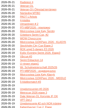
2026-05-21
Radiotest 4
2026-05-21
Veteran-OL
2026-05-21
Veteran-Ol i Ölmstad terrängen
2026-05-20
Närtävling MTBO
2026-05-20
PAOT L'Arbois
2026-05-20
4-klubbs
2026-05-20
Utmaningen # 2
2026-05-20
РП-МВР2026 - приложно
2026-05-20
Mistrzostwa Lisie Kąty Śerdni
2026-05-20
Göteborg Sprint Cup, #2
2026-05-20
WOW Choszczno
2026-05-20
Mistrzostwa 11DKPanc 2026 - KLASYK
2026-05-20
Stockholm City Cup Etapp 2
2026-05-19
ÅOK ungd 5-dagars E3 2026
2026-05-19
Eslöv Evening Sprint 2026. Etapp3
2026-05-19
Vårcup #3
2026-05-19
Sprint Enbacken 14
2026-05-19
U-ringen etapp1
2026-05-19
Wr. Schulmeisterschaft 2025/26
2026-05-19
РП-МВР2026 - индивидуално
2026-05-19
Mistrzostwa Lisie Kąty Klasyk
2026-05-19
Mistrzostwa 11DKPanc 2026 - MIDDLE
2026-05-19
5-klubbsmatch #3
2026-05-19
2026-05-19
Ungdomsserien #3 2026
2026-05-19
Metrocup 2026 etape 3
2026-05-19
Dala Veteran-OL Korsnäs IF OK
2026-05-19
VPT Del 2
2026-05-19
Ungdomsserie #2 och NOK-träning
2026-05-19
Københavner Cup 2. Etape