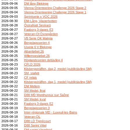
2026-09-06
DM lång Blekinge
2026-09-05
Vienna Orienteering Challenge 2026 Stage 2
2026-09-04
Vienna Orienteering Challenge 2026 Stage 1
2026-09-03
Sprintserie x VOC 2026
2026-08-30
DM-Lång, Västerbotten
2026-08-28
ÖstraNatt Seskarö
2026-08-27
Faaborg 3-dages E3
2026-08-27
Veteran-Ol Öxnegården
2026-08-27
VB Serie OK Malmia
2026-08-26
Bergslagsserien 4
2026-08-26
Userie 6 V Blekinge
2026-08-26
Albaniløbet 26
2026-08-25
Willemoesløbet 26
2026-08-25
Höglandsserien deltävling 4
2026-08-23
CFLD 2026
2026-08-23
Kilsbergsträffen, dag 2, medel (publiktävling SM)
2026-08-23
SM, stafett
2026-08-22
CF relais
2026-08-22
Kilsbergsträffen, dag 1, medel (publiktävling SM)
2026-08-22
DM Mellem
2026-08-22
SM Medel, final
2026-08-21
D88 MD Monthureux sur Saône
2026-08-21
SM Medel, kval
2026-08-20
Faaborg 3-dages E2
2026-08-19
Bergslagsserien 3
2026-08-19
Inter-régionale MD - Luxeuil-les-Bains
2026-08-18
Veteran-OL
2026-08-17
D88 LD Tignécourt
2026-08-16
D88 Sprint Vittel
2026-08-16
DM sprint Värmland