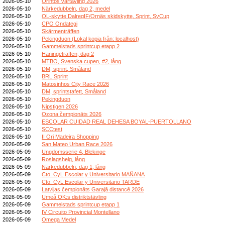
2026-05-10
Orintos vårtävling 2026
2026-05-10
Närkedubbeln, dag 2, medel
2026-05-10
OL-skytte DalregIF/Ornäs skidskytte, Sprint, SvCup
2026-05-10
CPO Ondategi
2026-05-10
Skärmenträffen
2026-05-10
Pekingduon (Lokal kopia från: localhost)
2026-05-10
Gammelstads sprintcup etapp 2
2026-05-10
Haningeträffen, dag 2
2026-05-10
MTBO, Svenska cupen, #2, lång
2026-05-10
DM, sprint, Småland
2026-05-10
BRL Sprint
2026-05-10
Matosinhos City Race 2026
2026-05-10
DM, sprintstafett, Småland
2026-05-10
Pekingduon
2026-05-10
Nipstigen 2026
2026-05-10
Ozona čempionāts 2026
2026-05-10
ESCOLAR CUIDAD REAL DEHESA BOYAL-PUERTOLLANO
2026-05-10
SCCtest
2026-05-10
II Ori Madeira Shopping
2026-05-09
San Mateo Urban Race 2026
2026-05-09
Ungdomsserie 4, Blekinge
2026-05-09
Roslagshelg, lång
2026-05-09
Närkedubbeln, dag 1, lång
2026-05-09
Cto. CyL Escolar y Universitario MAÑANA
2026-05-09
Cto. CyL Escolar y Universitario TARDE
2026-05-09
Latvijas čempionāts Garajā distancē 2026
2026-05-09
Umeå OK:s distriktstävling
2026-05-09
Gammelstads sprintcup etapp 1
2026-05-09
IV Circuito Provincial Montellano
2026-05-09
Omega Medel