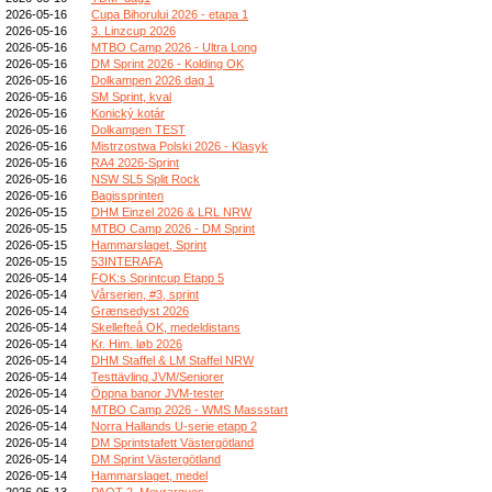
2026-05-16
Cupa Bihorului 2026 - etapa 1
2026-05-16
3. Linzcup 2026
2026-05-16
MTBO Camp 2026 - Ultra Long
2026-05-16
DM Sprint 2026 - Kolding OK
2026-05-16
Dolkampen 2026 dag 1
2026-05-16
SM Sprint, kval
2026-05-16
Konický kotár
2026-05-16
Dolkampen TEST
2026-05-16
Mistrzostwa Polski 2026 - Klasyk
2026-05-16
RA4 2026-Sprint
2026-05-16
NSW SL5 Split Rock
2026-05-16
Bagissprinten
2026-05-15
DHM Einzel 2026 & LRL NRW
2026-05-15
MTBO Camp 2026 - DM Sprint
2026-05-15
Hammarslaget, Sprint
2026-05-15
53INTERAFA
2026-05-14
FOK:s Sprintcup Etapp 5
2026-05-14
Vårserien, #3, sprint
2026-05-14
Grænsedyst 2026
2026-05-14
Skellefteå OK, medeldistans
2026-05-14
Kr. Him. løb 2026
2026-05-14
DHM Staffel & LM Staffel NRW
2026-05-14
Testtävling JVM/Seniorer
2026-05-14
Öppna banor JVM-tester
2026-05-14
MTBO Camp 2026 - WMS Massstart
2026-05-14
Norra Hallands U-serie etapp 2
2026-05-14
DM Sprintstafett Västergötland
2026-05-14
DM Sprint Västergötland
2026-05-14
Hammarslaget, medel
2026-05-13
PAOT 2_Meyrargues