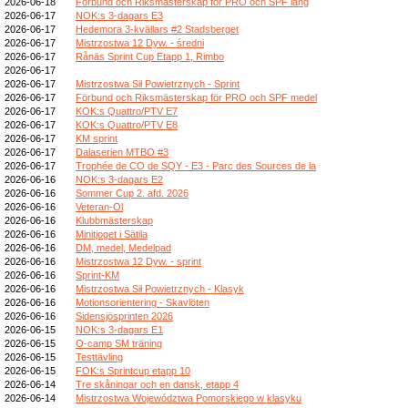
2026-06-18
Förbund och Riksmästerskap för PRO och SPF lång
2026-06-17
NOK:s 3-dagars E3
2026-06-17
Hedemora 3-kvällars #2 Stadsberget
2026-06-17
Mistrzostwa 12 Dyw. - średni
2026-06-17
Rånäs Sprint Cup Etapp 1, Rimbo
2026-06-17
2026-06-17
Mistrzostwa Sił Powietrznych - Sprint
2026-06-17
Förbund och Riksmästerskap för PRO och SPF medel
2026-06-17
KOK:s Quattro/PTV E7
2026-06-17
KOK:s Quattro/PTV E8
2026-06-17
KM sprint
2026-06-17
Dalaserien MTBO #3
2026-06-17
Trophée de CO de SQY - E3 - Parc des Sources de la
2026-06-16
NOK:s 3-dagars E2
2026-06-16
Sommer Cup 2. afd. 2026
2026-06-16
Veteran-Ol
2026-06-16
Klubbmästerskap
2026-06-16
Minitjoget i Sätila
2026-06-16
DM, medel, Medelpad
2026-06-16
Mistrzostwa 12 Dyw. - sprint
2026-06-16
Sprint-KM
2026-06-16
Mistrzostwa Sił Powietrznych - Klasyk
2026-06-16
Motionsorientering - Skavlöten
2026-06-16
Sidensjösprinten 2026
2026-06-15
NOK:s 3-dagars E1
2026-06-15
O-camp SM träning
2026-06-15
Testtävling
2026-06-15
FOK:s Sprintcup etapp 10
2026-06-14
Tre skåningar och en dansk, etapp 4
2026-06-14
Mistrzostwa Województwa Pomorskiego w klasyku