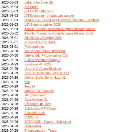
2026-05-03
Labaroche 3 mai 26
2026-05-03
SM Sprint
2026-05-03
ДП 12-18 - Щафети
2026-05-03
ДП Ветерани - средна дистанция
2026-05-03
OY4 & OY5 - Qld Long Distance Champs - Samford
2026-05-03
LSVS sporta spēles 2026
2026-05-03
Tiomila, Tranås, individuella öppna klasser, sönda
2026-05-02
Tiomila, Tranås, individuella öppna klasser, lörda
2026-05-01
OK Älmes vårtävling 2026
2026-05-01
VII GIGANTES TRAIL
2026-05-01
Polkasprinten
2026-04-30
Akl School Relays_Individual
2026-04-30
VeteranOL IFK Linköpings OS
2026-04-29
FOK:s Sprintcup Etapp 2
2026-04-29
Fyrklöver #1 2026
2026-04-29
U-serie 2 Västra Blekinge
2026-04-29
U-serie, MotionsOL och MTBO
2026-04-29
Wiener Sprint-Serie - Lauf #2
2026-04-29
test
2026-04-29
Test 79
2026-04-28
Veteran-OL Tranhult
2026-04-28
Mitt i Sörmland
2026-04-28
Dala Veteran OL
2026-04-28
Vårserien, #1, lång
2026-04-28
3.Schulcup KTN Auen
2026-04-28
4-klubbs 2026
2026-04-28
CSWL E2
2026-04-28
SF5D 2026 - 3etape - Sofienlund
2026-04-28
Пліч-о-пліч
2026-04-28
5-kubbsmatch - Trosa