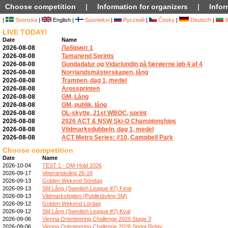
Choose competition
|
Information for organizers
|
Infor
|
Svenska
|
English |
Suomeksi
|
Русский
|
Česky
|
Deutsch
|
б
LIVE TODAY!
Date
Name
2026-08-08
Лабіринт 1
2026-08-08
Tamanend Sprints
2026-08-08
Gundadalur og Vidarlundin på færøerne løb 4 af 4
2026-08-08
Norrlandsmästerskapen, lång
2026-08-08
Trampen, dag 1, medel
2026-08-08
Arossprinten
2026-08-08
GM, Lång
2026-08-08
GM, publik, lång
2026-08-08
OL-skytte, 21st WBOC, sprint
2026-08-08
2026 ACT & NSW Ski-O Championships
2026-08-08
Vildmarksdubbeln, dag 1, medel
2026-08-08
ACT Metro Series: #10, Campbell Park
Choose competition
Date
Name
2026-10-04
TEST 1 - DM-Hold 2026
2026-09-17
Veterantävling 26-16
2026-09-13
Golden Wekend Söndag
2026-09-13
SM Lång (Swedish League #7) Final
2026-09-13
Vildmarksfejden (Publiktävling SM)
2026-09-12
Golden Wekend Lördag
2026-09-12
SM Lång (Swedish League #7) Kval
2026-09-06
Vienna Orienteering Challenge 2026 Stage 3
2026-09-06
Vienna Orienteering Challenge 2026 Sprint Relay