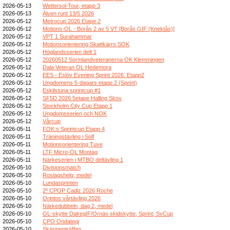
2026-05-13
Wettersol Tour, etapp 3
2026-05-13
Älven runt 13/5 2026
2026-05-12
Metrocup 2026 Etape 2
2026-05-12
Motions-OL - Borås 2 av 5 VT [Borås GIF (Knektås)]
2026-05-12
VPT 1 Surahammar
2026-05-12
Motionsorientering Skattkärrs SOK
2026-05-12
Höglandsserien delt 1
2026-05-12
20260512 Sörmlandveteranerna OK Klemmingen
2026-05-12
Dala Veteran OL Hedemora
2026-05-12
EES - Eslöv Evening Sprint 2026. Etapp2
2026-05-12
Ungdomens 5-dagars etapp 2 (Sprint)
2026-05-12
Eskilstuna sprintcup #1
2026-05-12
SF5D 2026 5etape Halling Skov
2026-05-12
Stockholm City Cup Etapp 1
2026-05-12
Ungdomsserien och NOK
2026-05-12
Vårcup
2026-05-11
FOK:s Sprintcup Etapp 4
2026-05-11
Träningstävling i Solf
2026-05-11
Motionsorientering Tuve
2026-05-11
LTF Micro-OL Montag
2026-05-11
Närkeserien i MTBO deltävling 1
2026-05-10
Divisionsmatch
2026-05-10
Roslagshelg, medel
2026-05-10
Lundasprinten
2026-05-10
2º CPOP Cadiz 2026 Roche
2026-05-10
Orintos vårtävling 2026
2026-05-10
Närkedubbeln, dag 2, medel
2026-05-10
OL-skytte DalregIF/Ornäs skidskytte, Sprint, SvCup
2026-05-10
CPO Ondategi
2026-05-10
Skärmenträffen