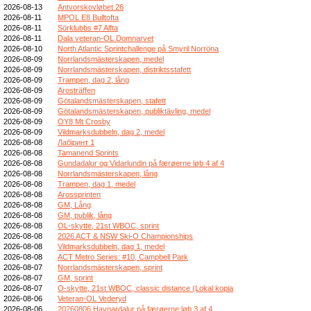
2026-08-13
Antvorskovløbet 26
2026-08-11
MPOL E8 Bulltofta
2026-08-11
Sörklubbs #7 Alfta
2026-08-11
Dala veteran-OL Domnarvet
2026-08-10
North Atlantic Sprintchallenge på Smyril Norröna
2026-08-09
Norrlandsmästerskapen, medel
2026-08-09
Norrlandsmästerskapen, distriktsstafett
2026-08-09
Trampen, dag 2, lång
2026-08-09
Arosträffen
2026-08-09
Götalandsmästerskapen, stafett
2026-08-09
Götalandsmästerskapen, publiktävling, medel
2026-08-09
OY8 Mt Crosby
2026-08-09
Vildmarksdubbeln, dag 2, medel
2026-08-08
Лабіринт 1
2026-08-08
Tamanend Sprints
2026-08-08
Gundadalur og Vidarlundin på færøerne løb 4 af 4
2026-08-08
Norrlandsmästerskapen, lång
2026-08-08
Trampen, dag 1, medel
2026-08-08
Arossprinten
2026-08-08
GM, Lång
2026-08-08
GM, publik, lång
2026-08-08
OL-skytte, 21st WBOC, sprint
2026-08-08
2026 ACT & NSW Ski-O Championships
2026-08-08
Vildmarksdubbeln, dag 1, medel
2026-08-08
ACT Metro Series: #10, Campbell Park
2026-08-07
Norrlandsmästerskapen, sprint
2026-08-07
GM, sprint
2026-08-07
O-skytte, 21st WBOC, classic distance (Lokal kopia
2026-08-06
Veteran-OL Vederyd
2026-08-06
20260806 Havnardalur på færøerne løb 3 af 4