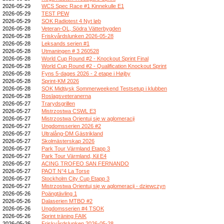
2026-05-29
WCS Spec Race #1 Kinnekulle E1
2026-05-29
TEST PEW
2026-05-29
SOK Radiotest 4 Nyt løb
2026-05-28
Veteran-OL, Södra Vätterbygden
2026-05-28
Friskvårdslunken 2026-05-28
2026-05-28
Leksands serien #1
2026-05-28
Utmaningen # 3 260528
2026-05-28
World Cup Round #2 - Knockout Sprint Final
2026-05-28
World Cup Round #2 - Qualification Knockout Sprint
2026-05-28
Fyns 5-dages 2026 - 2 etape i Højby
2026-05-28
Sprint-KM 2026
2026-05-28
SOK Midtjysk Sommerweekend Testsetup i klubben
2026-05-28
Roslagsveteranerna
2026-05-27
Trarydsgrillen
2026-05-27
Mistrzostwa CSWL E3
2026-05-27
Mistrzostwa Orientuj się w aglomeracji
2026-05-27
Ungdomsserien 2026 #2
2026-05-27
Ultralång-DM Gästrikland
2026-05-27
Skolmästerskap 2026
2026-05-27
Park Tour Värmland Etapp 3
2026-05-27
Park Tour Värmland, Kil E4
2026-05-27
ACING TROFEO SAN FERNANDO
2026-05-27
PAOT N°4 La Torse
2026-05-27
Stockholm City Cup Etapp 3
2026-05-27
Mistrzostwa Orientuj się w aglomeracji - dziewczyn
2026-05-26
Poängtävling 1
2026-05-26
Dalaserien MTBO #2
2026-05-26
Ungdomsserien #4 TSOK
2026-05-26
Sprint träning FAIK
2026-05-26
Friskvårdslunken 2026-05-28