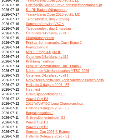
2026-07-18
Transylvania Open 2026-ed.25, LD
2026-07-18
Orientação Ribeira Brava-https://ctmpontadosol.pt
2026-07-18
5. LRL Baden-Württemberg
2026-07-17
Transylvania Open 2026-ed.25, MD
2026-07-17
Tivedsmedeln, dag 2, fredag
2026-07-16
Sommarnärtävling VSOK
2026-07-16
Tivedsmedeln, dag 1, torsdag
2026-07-15
Österlens 3-kvällars, kväll 3
2026-07-15
Skärgårdssprinten
2026-07-15
Friskus Sommarsprint Cup - Etapp 2
2026-07-14
Poängtävling 6
2026-07-14
MPOL Etapp 4 Hyllie IP
2026-07-14
Österlens 3-kvällars, kväll 2
2026-07-14
Kråkberg Triathlon
2026-07-14
Friskus Sommarsprint Cup - Etapp 1
2026-07-13
Närke- och Värmlandsserien MTBO 2026
2026-07-13
Österlens 3-kvällars, kväll 1
2026-07-13
Närkeserien deltävling 3 och Värmlandsserien deltä
2026-07-12
Hallands 3-dagars 2026 - E3
2026-07-12
Høst test
2026-07-12
Grövelsjöorienteringen E3
2026-07-12
Wawel Cup E3
2026-07-12
2026 WA MTBO Long Championships
2026-07-11
Hallands 3-dagars 2026 - E2
2026-07-11
Bergslagsserien 2
2026-07-11
Grövelsjöorienteringen E2
2026-07-11
Wawel Cup E1
2026-07-11
Wawel Cup E2
2026-07-11
Sommer Cup 2026 4. Etappe
2026-07-10
Hallands 3-dagars 2026 - E1