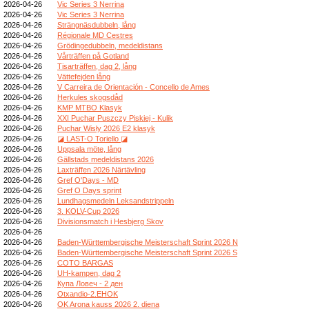
2026-04-26
Vic Series 3 Nerrina
2026-04-26
Vic Series 3 Nerrina
2026-04-26
Strängnäsdubbeln, lång
2026-04-26
Régionale MD Cestres
2026-04-26
Grödingedubbeln, medeldistans
2026-04-26
Vårträffen på Gotland
2026-04-26
Tisarträffen, dag 2, lång
2026-04-26
Vättefejden lång
2026-04-26
V Carreira de Orientación - Concello de Ames
2026-04-26
Herkules skogsdåd
2026-04-26
KMP MTBO Klasyk
2026-04-26
XXI Puchar Puszczy Piskiej - Kulik
2026-04-26
Puchar Wisły 2026 E2 klasyk
2026-04-26
◪ LAST-O Toriello ◪
2026-04-26
Uppsala möte, lång
2026-04-26
Gällstads medeldistans 2026
2026-04-26
Laxträffen 2026 Närtävling
2026-04-26
Gref O'Days - MD
2026-04-26
Gref O Days sprint
2026-04-26
Lundhagsmedeln Leksandstrippeln
2026-04-26
3. KOLV-Cup 2026
2026-04-26
Divisionsmatch i Hesbjerg Skov
2026-04-26
2026-04-26
Baden-Württembergische Meisterschaft Sprint 2026 N
2026-04-26
Baden-Württembergische Meisterschaft Sprint 2026 S
2026-04-26
COTO BARGAS
2026-04-26
UH-kampen, dag 2
2026-04-26
Купа Ловеч - 2 ден
2026-04-26
Otxandio-2.EHOK
2026-04-26
OK Arona kauss 2026 2. diena