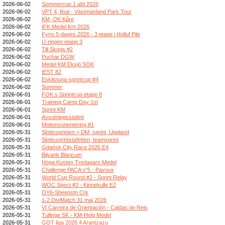
2026-06-02
Sommercup 1 afd 2026
2026-06-02
VPT 4, final - Västmanland Park Tour
2026-06-02
KM, OK Kåre
2026-06-02
IFK Medel Km 2026
2026-06-02
Fyns 5-dages 2026 - 3 etape i Holluf Pile
2026-06-02
U-ringen etapp 3
2026-06-02
Till Skogs #2
2026-06-02
Puchar DGW
2026-06-02
Medel KM Eksjö SOK
2026-06-02
tEST 82
2026-06-02
Eskilstuna sprintcup #4
2026-06-02
Sommer
2026-06-01
FOK:s Sprintcup etapp 8
2026-06-01
Training Camp Day 1st
2026-06-01
Sprint KM
2026-06-01
Avsutningsstafett
2026-06-01
Motionsorientering #1
2026-05-31
Slottssprinten + DM, sprint, Uppland
2026-05-31
Slottssprintstafetten, teamsprint
2026-05-31
Gdańsk City Race 2026 E4
2026-05-31
Bijvank Blaricum
2026-05-31
Höga Kusten Tredagars Medel
2026-05-31
Challenge PACA n°5 - Pavoux
2026-05-31
World Cup Round #2 - Sprint Relay
2026-05-31
WOC Spect #3 - Kinnekulle E2
2026-05-31
OY6-Sheepstn Crk
2026-05-31
1-2 DiviMatch 31 maj 2026
2026-05-31
VI Carreira de Orientación - Caldas de Reis
2026-05-31
Tullinge SK - KM-Helg Medel
2026-05-31
GOT liga 2026.4 Arantzazu