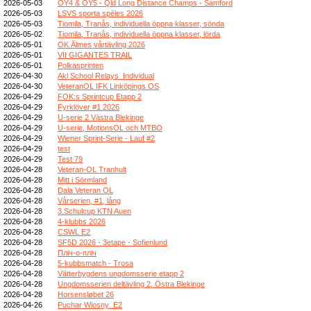
2026-05-03
OY4 & OY5 - Qld Long Distance Champs - Samford
2026-05-03
LSVS sporta spēles 2026
2026-05-03
Tiomila, Tranås, individuella öppna klasser, sönda
2026-05-02
Tiomila, Tranås, individuella öppna klasser, lörda
2026-05-01
OK Älmes vårtävling 2026
2026-05-01
VII GIGANTES TRAIL
2026-05-01
Polkasprinten
2026-04-30
Akl School Relays_Individual
2026-04-30
VeteranOL IFK Linköpings OS
2026-04-29
FOK:s Sprintcup Etapp 2
2026-04-29
Fyrklöver #1 2026
2026-04-29
U-serie 2 Västra Blekinge
2026-04-29
U-serie, MotionsOL och MTBO
2026-04-29
Wiener Sprint-Serie - Lauf #2
2026-04-29
test
2026-04-29
Test 79
2026-04-28
Veteran-OL Tranhult
2026-04-28
Mitt i Sörmland
2026-04-28
Dala Veteran OL
2026-04-28
Vårserien, #1, lång
2026-04-28
3.Schulcup KTN Auen
2026-04-28
4-klubbs 2026
2026-04-28
CSWL E2
2026-04-28
SF5D 2026 - 3etape - Sofienlund
2026-04-28
Пліч-о-пліч
2026-04-28
5-kubbsmatch - Trosa
2026-04-28
Vätterbygdens ungdomsserie etapp 2
2026-04-28
Ungdomsserien deltävling 2, Östra Blekinge
2026-04-28
Horsensløbet 26
2026-04-26
Puchar Wiosny_E2