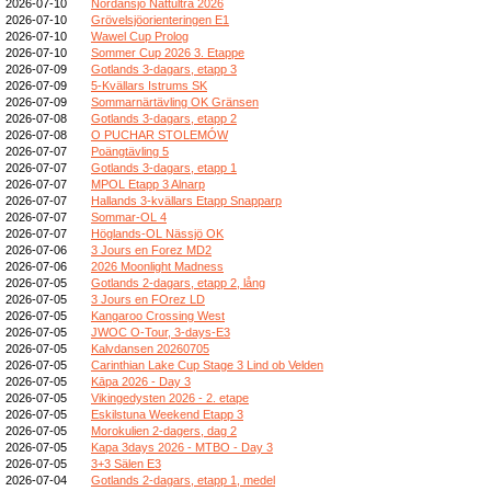
2026-07-10
Nordansjö Nattultra 2026
2026-07-10
Grövelsjöorienteringen E1
2026-07-10
Wawel Cup Prolog
2026-07-10
Sommer Cup 2026 3. Etappe
2026-07-09
Gotlands 3-dagars, etapp 3
2026-07-09
5-Kvällars Istrums SK
2026-07-09
Sommarnärtävling OK Gränsen
2026-07-08
Gotlands 3-dagars, etapp 2
2026-07-08
O PUCHAR STOLEMÓW
2026-07-07
Poängtävling 5
2026-07-07
Gotlands 3-dagars, etapp 1
2026-07-07
MPOL Etapp 3 Alnarp
2026-07-07
Hallands 3-kvällars Etapp Snapparp
2026-07-07
Sommar-OL 4
2026-07-07
Höglands-OL Nässjö OK
2026-07-06
3 Jours en Forez MD2
2026-07-06
2026 Moonlight Madness
2026-07-05
Gotlands 2-dagars, etapp 2, lång
2026-07-05
3 Jours en FOrez LD
2026-07-05
Kangaroo Crossing West
2026-07-05
JWOC O-Tour, 3-days-E3
2026-07-05
Kalvdansen 20260705
2026-07-05
Carinthian Lake Cup Stage 3 Lind ob Velden
2026-07-05
Kāpa 2026 - Day 3
2026-07-05
Vikingedysten 2026 - 2. etape
2026-07-05
Eskilstuna Weekend Etapp 3
2026-07-05
Morokulien 2-dagers, dag 2
2026-07-05
Kapa 3days 2026 - MTBO - Day 3
2026-07-05
3+3 Sälen E3
2026-07-04
Gotlands 2-dagars, etapp 1, medel