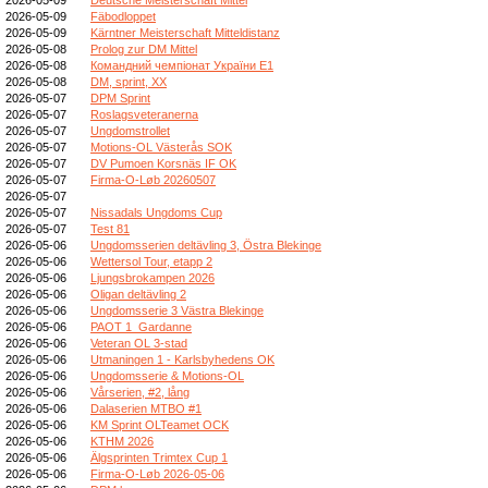
2026-05-09
Fäbodloppet
2026-05-09
Kärntner Meisterschaft Mitteldistanz
2026-05-08
Prolog zur DM Mittel
2026-05-08
Командний чемпіонат України E1
2026-05-08
DM, sprint, XX
2026-05-07
DPM Sprint
2026-05-07
Roslagsveteranerna
2026-05-07
Ungdomstrollet
2026-05-07
Motions-OL Västerås SOK
2026-05-07
DV Pumoen Korsnäs IF OK
2026-05-07
Firma-O-Løb 20260507
2026-05-07
2026-05-07
Nissadals Ungdoms Cup
2026-05-07
Test 81
2026-05-06
Ungdomsserien deltävling 3, Östra Blekinge
2026-05-06
Wettersol Tour, etapp 2
2026-05-06
Ljungsbrokampen 2026
2026-05-06
Oligan deltävling 2
2026-05-06
Ungdomsserie 3 Västra Blekinge
2026-05-06
PAOT 1_Gardanne
2026-05-06
Veteran OL 3-stad
2026-05-06
Utmaningen 1 - Karlsbyhedens OK
2026-05-06
Ungdomsserie & Motions-OL
2026-05-06
Vårserien, #2, lång
2026-05-06
Dalaserien MTBO #1
2026-05-06
KM Sprint OLTeamet OCK
2026-05-06
KTHM 2026
2026-05-06
Älgsprinten Trimtex Cup 1
2026-05-06
Firma-O-Løb 2026-05-06