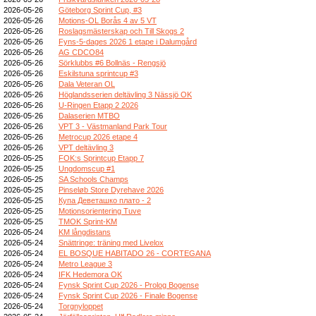
2026-05-26
Göteborg Sprint Cup, #3
2026-05-26
Motions-OL Borås 4 av 5 VT
2026-05-26
Roslagsmästerskap och Till Skogs 2
2026-05-26
Fyns-5-dages 2026 1 etape i Dalumgård
2026-05-26
AG CDCO84
2026-05-26
Sörklubbs #6 Bollnäs - Rengsjö
2026-05-26
Eskilstuna sprintcup #3
2026-05-26
Dala Veteran OL
2026-05-26
Höglandsserien deltävling 3 Nässjö OK
2026-05-26
U-Ringen Etapp 2 2026
2026-05-26
Dalaserien MTBO
2026-05-26
VPT 3 - Västmanland Park Tour
2026-05-26
Metrocup 2026 etape 4
2026-05-26
VPT deltävling 3
2026-05-25
FOK:s Sprintcup Etapp 7
2026-05-25
Ungdomscup #1
2026-05-25
SA Schools Champs
2026-05-25
Pinseløb Store Dyrehave 2026
2026-05-25
Купа Деветашко плато - 2
2026-05-25
Motionsorientering Tuve
2026-05-25
TMOK Sprint-KM
2026-05-24
KM långdistans
2026-05-24
Snättringe: träning med Livelox
2026-05-24
EL BOSQUE HABITADO 26 - CORTEGANA
2026-05-24
Metro League 3
2026-05-24
IFK Hedemora OK
2026-05-24
Fynsk Sprint Cup 2026 - Prolog Bogense
2026-05-24
Fynsk Sprint Cup 2026 - Finale Bogense
2026-05-24
Torgnyloppet