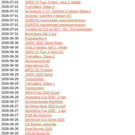
2026-07-01
JWOC O-Tour, 2-days, race 2, middle
2026-07-01
Trekvällars, Etapp 3
2026-07-01
Veckoturen 1-7/7, Gästrike 2-dagars Etapp 2
2026-07-01
Veckotur, Gästrike 2-dagars E2
2026-07-01
20260701 træningsløb spangsberghaven
2026-07-01
20260701 træningsløb spangsberghaven
2026-07-01
Trophée de CO de SQY - E5 - Porchefontaine
2026-07-01
Bergnäsets AIK 1 juni
2026-06-30
Poängtävling 4
2026-06-30
JWOC 2026, Sprint Relay
2026-06-30
Tjust 2-dagars, dag 1, medel
2026-06-30
JWOC O-Tour, 2-days-E1
2026-06-30
Trekvällars, Etapp 2
2026-06-30
Sommarsprint #2
2026-06-30
Dala Veteran OL
2026-06-30
MPOL E2 Tygelsjö
2026-06-29
JWOC 2026 Sprint
2026-06-29
Tjustsprinten
2026-06-29
Trekvällars, Etapp 1
2026-06-29
Tjustsprinten
2026-06-28
WOLV-Cup 2026 3.Lauf
2026-06-28
Strandzha Cup 2026 - 2 day
2026-06-27
Semesterloppet Mariefred
2026-06-27
Wr.Sprint-Serie 2026 4.Lauf
2026-06-27
Strandzha Cup 2026 - 1 day
2026-06-27
2026 Åre Extreme
2026-06-26
DM Knock-Out Sprint 2026
2026-06-26
OK Botnias nationella
2026-06-26
Kupa Burgas 2026
2026-06-26
OÖLM Sprint-OL