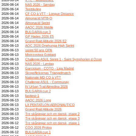
2026-06-14
NAS 2026 - Søndag
2026-06-14
Testtävling
2026-06-14
CF CO à VTT - Longue Distance
2026-06-14
Almonacid MTB-O
2026-06-14
Almonacid Sprint
2026-06-14
AAOC 2026 Middle
2026-06-14
BULGARIA cup 3
2026-06-14
GP Hades 2026 E5
2026-06-14
Grand Raid Altitude 2026 E2
2026-06-13
AOC 2026 Onehunga High Sprint
2026-06-13
sprint 50 ans OPA
2026-06-13
Mistrzostwa Gołdapii
2026-06-13
Challenge ASUL Sprint 1 - Saint Symphorien d Ozon
2026-06-13
NAS 2026 - Lørdag
2026-06-13
Garciotum - COTO - Liga Madrid
2026-06-13
Skogsflickornas Triangelmatch
2026-06-13
Nationale MD CO à VTT
2026-06-13
Challenge ASUL - Communay
2026-06-13
IV Urban Trail Almedina 2026
2026-06-13
BULGARIA cup 2
2026-06-13
fasttest-1
2026-06-13
AAOC 2026 Long
2026-06-13
LX PENTATLON AERONAUTICO
2026-06-13
Grand Raid Altitude 2026
2026-06-13
Tre skåningar och en dansk, etapp 2
2026-06-13
Tre skåningar och en dansk, etapp 3
2026-06-12
Tre skåningar och en dansk, etapp 1
2026-06-12
COO 2026 Prolog
2026-06-12
BULGARIA cup 1