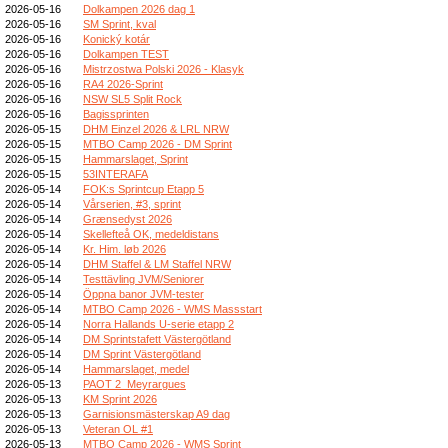
2026-05-16
Dolkampen 2026 dag 1
2026-05-16
SM Sprint, kval
2026-05-16
Konický kotár
2026-05-16
Dolkampen TEST
2026-05-16
Mistrzostwa Polski 2026 - Klasyk
2026-05-16
RA4 2026-Sprint
2026-05-16
NSW SL5 Split Rock
2026-05-16
Bagissprinten
2026-05-15
DHM Einzel 2026 & LRL NRW
2026-05-15
MTBO Camp 2026 - DM Sprint
2026-05-15
Hammarslaget, Sprint
2026-05-15
53INTERAFA
2026-05-14
FOK:s Sprintcup Etapp 5
2026-05-14
Vårserien, #3, sprint
2026-05-14
Grænsedyst 2026
2026-05-14
Skellefteå OK, medeldistans
2026-05-14
Kr. Him. løb 2026
2026-05-14
DHM Staffel & LM Staffel NRW
2026-05-14
Testtävling JVM/Seniorer
2026-05-14
Öppna banor JVM-tester
2026-05-14
MTBO Camp 2026 - WMS Massstart
2026-05-14
Norra Hallands U-serie etapp 2
2026-05-14
DM Sprintstafett Västergötland
2026-05-14
DM Sprint Västergötland
2026-05-14
Hammarslaget, medel
2026-05-13
PAOT 2_Meyrargues
2026-05-13
KM Sprint 2026
2026-05-13
Garnisionsmästerskap A9 dag
2026-05-13
Veteran OL #1
2026-05-13
MTBO Camp 2026 - WMS Sprint