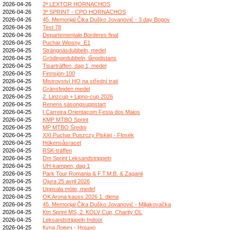
2026-04-26
2ª LEXTOR HORNACHOS
2026-04-26
3º SPRINT - CPO HORNACHOS
2026-04-26
45. Memorijal Čika Duško Jovanović - 3.day Bogov
2026-04-26
Test 78
2026-04-26
Departementale Borderes final
2026-04-25
Puchar Wiosny_E1
2026-04-25
Strängnäsdubbeln, medel
2026-04-25
Grödingedubbeln, långdistans
2026-04-25
Tisarträffen, dag 1, medel
2026-04-25
Finnsjön-100
2026-04-25
Mistrovství HO na střední trati
2026-04-25
Gränsfejden medel
2026-04-25
2. Linzcup + Lipno-cup 2026
2026-04-25
Renens säsongsuppstart
2026-04-25
I Carreira Orientaçom Festa dos Maios
2026-04-25
KMP MTBO Sprint
2026-04-25
MP MTBO Średni
2026-04-25
XXI Puchar Puszczy Piskiej - Flosek
2026-04-25
Hökensåsracet
2026-04-25
RSK-träffen
2026-04-25
Dm Sprint Leksandstrippeln
2026-04-25
UH-kampen, dag 1
2026-04-25
Park Tour Romania & F.T.M.B. & Zaganii
2026-04-25
Ojura 25 avril 2026
2026-04-25
Uppsala möte, medel
2026-04-25
OK Arona kauss 2026 1. diena
2026-04-25
45. Memorijal Čika Duško Jovanović - Miljakovačka
2026-04-25
Ktn Sprint MS, 2. KOLV Cup, Charity OL
2026-04-25
Leksandstrippeln Indoor
2026-04-25
Купа Ловеч - Нощно