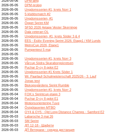
2026-05-06
DPM lang
2026-05-05
DPM prolog
2026-05-05
Ungdomsserien #1, krets Norr 1
2026-05-05
5-klubbsmatch #2
2026-05-05
Ungdomsserien, #1
2026-05-05
Öppet Sprint-KM
2026-05-05
SF5D 2026 4etape Vester Skerninge
2026-05-05
Dala veteran-OL
2026-05-05
Ungdomsserien, #1, krets Söder 3 & 4
2026-05-05
EES - Eslöv Evening Sprint 2026. Etapp1 / KM Lunds
2026-05-05
MetroCup 2026, Etape1
2026-05-05
Pumpentest 5 maj
2026-05-05
2026-05-05
Ungdomsserien #1, krets Norr 3
2026-05-05
Vårcup Södra Skaraborgskretsen
2026-05-05
Puchar D-cy 8 pplot E2
2026-05-05
Ungdomsserien #1 Krets Söder 1
2026-05-05
Wr. Paarlauf-Schulmeisterschaft 2025/26 - 3. Lauf
2026-05-05
Jonas test
2026-05-05
Biskopsgårdens Sprint Rumble
2026-05-05
Ungdomsserien #1, krets Norr 2
2026-05-04
FOK:s Sprintcup etapp 3
2026-05-04
Puchar D-cy 8 pplot E1
2026-05-04
Motionsorientering Tuve
2026-05-04
Östgötaserien MTBO
2026-05-04
OY4 & OY5 - Qld Long Distance Champs - Samford E2
2026-05-03
Labaroche 3 mai 26
2026-05-03
SM Sprint
2026-05-03
ДП 12-18 - Щафети
2026-05-03
ДП Ветерани - средна дистанция