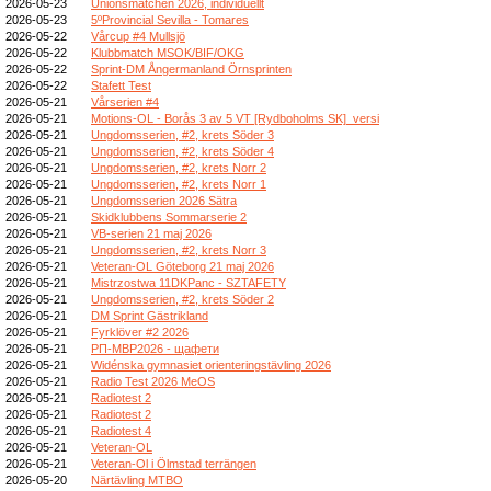
2026-05-23
Unionsmatchen 2026, individuellt
2026-05-23
5ºProvincial Sevilla - Tomares
2026-05-22
Vårcup #4 Mullsjö
2026-05-22
Klubbmatch MSOK/BIF/OKG
2026-05-22
Sprint-DM Ångermanland Örnsprinten
2026-05-22
Stafett Test
2026-05-21
Vårserien #4
2026-05-21
Motions-OL - Borås 3 av 5 VT [Rydboholms SK]_versi
2026-05-21
Ungdomsserien, #2, krets Söder 3
2026-05-21
Ungdomsserien, #2, krets Söder 4
2026-05-21
Ungdomsserien, #2, krets Norr 2
2026-05-21
Ungdomsserien, #2, krets Norr 1
2026-05-21
Ungdomsserien 2026 Sätra
2026-05-21
Skidklubbens Sommarserie 2
2026-05-21
VB-serien 21 maj 2026
2026-05-21
Ungdomsserien, #2, krets Norr 3
2026-05-21
Veteran-OL Göteborg 21 maj 2026
2026-05-21
Mistrzostwa 11DKPanc - SZTAFETY
2026-05-21
Ungdomsserien, #2, krets Söder 2
2026-05-21
DM Sprint Gästrikland
2026-05-21
Fyrklöver #2 2026
2026-05-21
РП-МВР2026 - щафети
2026-05-21
Widénska gymnasiet orienteringstävling 2026
2026-05-21
Radio Test 2026 MeOS
2026-05-21
Radiotest 2
2026-05-21
Radiotest 2
2026-05-21
Radiotest 4
2026-05-21
Veteran-OL
2026-05-21
Veteran-Ol i Ölmstad terrängen
2026-05-20
Närtävling MTBO