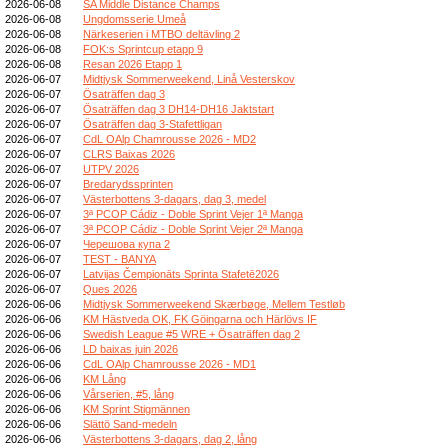
2026-06-08
SA Middle Distance Champs
2026-06-08
Ungdomsserie Umeå
2026-06-08
Närkeserien i MTBO deltävling 2
2026-06-08
FOK:s Sprintcup etapp 9
2026-06-08
Resan 2026 Etapp 1
2026-06-07
Midtjysk Sommerweekend, Linå Vesterskov
2026-06-07
Ösaträffen dag 3
2026-06-07
Ösaträffen dag 3 DH14-DH16 Jaktstart
2026-06-07
Ösaträffen dag 3-Stafettligan
2026-06-07
CdL OAlp Chamrousse 2026 - MD2
2026-06-07
CLRS Baixas 2026
2026-06-07
UTPV 2026
2026-06-07
Bredarydssprinten
2026-06-07
Västerbottens 3-dagars, dag 3, medel
2026-06-07
3ª PCOP Cádiz - Doble Sprint Vejer 1ª Manga
2026-06-07
3ª PCOP Cádiz - Doble Sprint Vejer 2ª Manga
2026-06-07
Черешова купа 2
2026-06-07
TEST - BANYA
2026-06-07
Latvijas Čempionāts Sprinta Stafetē2026
2026-06-07
Ques 2026
2026-06-06
Midtjysk Sommerweekend Skærbøge, Mellem Testløb
2026-06-06
KM Hästveda OK, FK Göingarna och Härlövs IF
2026-06-06
Swedish League #5 WRE + Ösaträffen dag 2
2026-06-06
LD baixas juin 2026
2026-06-06
CdL OAlp Chamrousse 2026 - MD1
2026-06-06
KM Lång
2026-06-06
Vårserien, #5, lång
2026-06-06
KM Sprint Stigmännen
2026-06-06
Slättö Sand-medeln
2026-06-06
Västerbottens 3-dagars, dag 2, lång