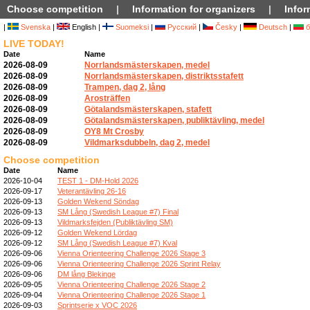
Choose competition
|
Information for organizers
|
Infor
|
Svenska
|
English |
Suomeksi
|
Русский
|
Česky
|
Deutsch
|
б
LIVE TODAY!
Date
Name
2026-08-09
Norrlandsmästerskapen, medel
2026-08-09
Norrlandsmästerskapen, distriktsstafett
2026-08-09
Trampen, dag 2, lång
2026-08-09
Arosträffen
2026-08-09
Götalandsmästerskapen, stafett
2026-08-09
Götalandsmästerskapen, publiktävling, medel
2026-08-09
OY8 Mt Crosby
2026-08-09
Vildmarksdubbeln, dag 2, medel
Choose competition
Date
Name
2026-10-04
TEST 1 - DM-Hold 2026
2026-09-17
Veterantävling 26-16
2026-09-13
Golden Wekend Söndag
2026-09-13
SM Lång (Swedish League #7) Final
2026-09-13
Vildmarksfejden (Publiktävling SM)
2026-09-12
Golden Wekend Lördag
2026-09-12
SM Lång (Swedish League #7) Kval
2026-09-06
Vienna Orienteering Challenge 2026 Stage 3
2026-09-06
Vienna Orienteering Challenge 2026 Sprint Relay
2026-09-06
DM lång Blekinge
2026-09-05
Vienna Orienteering Challenge 2026 Stage 2
2026-09-04
Vienna Orienteering Challenge 2026 Stage 1
2026-09-03
Sprintserie x VOC 2026