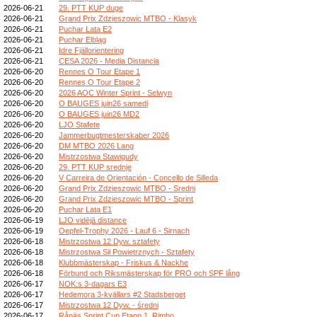
2026-06-21
29. PTT KUP duge
2026-06-21
Grand Prix Zdzieszowic MTBO - Klasyk
2026-06-21
Puchar Lata E2
2026-06-21
Puchar Elbląg
2026-06-21
Idre Fjällorientering
2026-06-21
CESA 2026 - Media Distancia
2026-06-20
Rennes O Tour Etape 1
2026-06-20
Rennes O Tour Etape 2
2026-06-20
2026 AOC Winter Sprint - Selwyn
2026-06-20
O BAUGES juin26 samedi
2026-06-20
O BAUGES juin26 MD2
2026-06-20
LJO Stafete
2026-06-20
Jammerbugtmesterskaber 2026
2026-06-20
DM MTBO 2026 Lang
2026-06-20
Mistrzostwa Stawigudy
2026-06-20
29. PTT KUP srednje
2026-06-20
V Carreira de Orientación - Concello de Silleda
2026-06-20
Grand Prix Zdzieszowic MTBO - Sredni
2026-06-20
Grand Prix Zdzieszowic MTBO - Sprint
2026-06-20
Puchar Lata E1
2026-06-19
LJO vidējā distance
2026-06-19
Oepfel-Trophy 2026 - Lauf 6 - Sirnach
2026-06-18
Mistrzostwa 12 Dyw. sztafety
2026-06-18
Mistrzostwa Sił Powietrznych - Sztafety
2026-06-18
Klubbmästerskap - Friskus & Nackhe
2026-06-18
Förbund och Riksmästerskap för PRO och SPF lång
2026-06-17
NOK:s 3-dagars E3
2026-06-17
Hedemora 3-kvällars #2 Stadsberget
2026-06-17
Mistrzostwa 12 Dyw. - średni
2026-06-17
Rånäs Sprint Cup Etapp 1, Rimbo