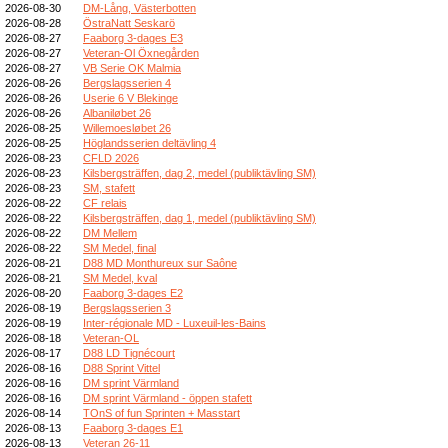
2026-08-30
DM-Lång, Västerbotten
2026-08-28
ÖstraNatt Seskarö
2026-08-27
Faaborg 3-dages E3
2026-08-27
Veteran-Ol Öxnegården
2026-08-27
VB Serie OK Malmia
2026-08-26
Bergslagsserien 4
2026-08-26
Userie 6 V Blekinge
2026-08-26
Albaniløbet 26
2026-08-25
Willemoesløbet 26
2026-08-25
Höglandsserien deltävling 4
2026-08-23
CFLD 2026
2026-08-23
Kilsbergsträffen, dag 2, medel (publiktävling SM)
2026-08-23
SM, stafett
2026-08-22
CF relais
2026-08-22
Kilsbergsträffen, dag 1, medel (publiktävling SM)
2026-08-22
DM Mellem
2026-08-22
SM Medel, final
2026-08-21
D88 MD Monthureux sur Saône
2026-08-21
SM Medel, kval
2026-08-20
Faaborg 3-dages E2
2026-08-19
Bergslagsserien 3
2026-08-19
Inter-régionale MD - Luxeuil-les-Bains
2026-08-18
Veteran-OL
2026-08-17
D88 LD Tignécourt
2026-08-16
D88 Sprint Vittel
2026-08-16
DM sprint Värmland
2026-08-16
DM sprint Värmland - öppen stafett
2026-08-14
TOnS of fun Sprinten + Masstart
2026-08-13
Faaborg 3-dages E1
2026-08-13
Veteran 26-11