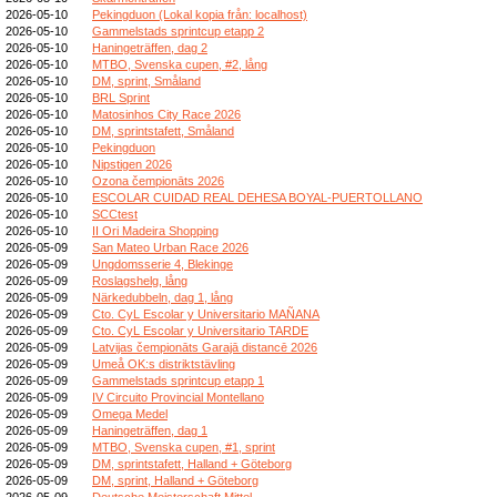
2026-05-10
Pekingduon (Lokal kopia från: localhost)
2026-05-10
Gammelstads sprintcup etapp 2
2026-05-10
Haningeträffen, dag 2
2026-05-10
MTBO, Svenska cupen, #2, lång
2026-05-10
DM, sprint, Småland
2026-05-10
BRL Sprint
2026-05-10
Matosinhos City Race 2026
2026-05-10
DM, sprintstafett, Småland
2026-05-10
Pekingduon
2026-05-10
Nipstigen 2026
2026-05-10
Ozona čempionāts 2026
2026-05-10
ESCOLAR CUIDAD REAL DEHESA BOYAL-PUERTOLLANO
2026-05-10
SCCtest
2026-05-10
II Ori Madeira Shopping
2026-05-09
San Mateo Urban Race 2026
2026-05-09
Ungdomsserie 4, Blekinge
2026-05-09
Roslagshelg, lång
2026-05-09
Närkedubbeln, dag 1, lång
2026-05-09
Cto. CyL Escolar y Universitario MAÑANA
2026-05-09
Cto. CyL Escolar y Universitario TARDE
2026-05-09
Latvijas čempionāts Garajā distancē 2026
2026-05-09
Umeå OK:s distriktstävling
2026-05-09
Gammelstads sprintcup etapp 1
2026-05-09
IV Circuito Provincial Montellano
2026-05-09
Omega Medel
2026-05-09
Haningeträffen, dag 1
2026-05-09
MTBO, Svenska cupen, #1, sprint
2026-05-09
DM, sprintstafett, Halland + Göteborg
2026-05-09
DM, sprint, Halland + Göteborg
2026-05-09
Deutsche Meisterschaft Mittel