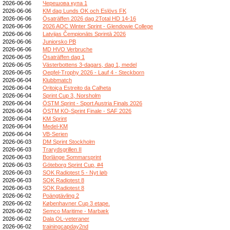
2026-06-06
Черешова купа 1
2026-06-06
KM dag Lunds OK och Eslövs FK
2026-06-06
Ösaträffen 2026 dag 2Total HD 14-16
2026-06-06
2026 AOC Winter Sprint - Glendowie College
2026-06-06
Latvijas Čempionāts Sprintā 2026
2026-06-06
Juniorsko PB
2026-06-06
MD HVO Verbruche
2026-06-05
Ösaträffen dag 1
2026-06-05
Västerbottens 3-dagars, dag 1, medel
2026-06-05
Oepfel-Trophy 2026 - Lauf 4 - Steckborn
2026-06-04
Klubbmatch
2026-06-04
Oritoiça Estreito da Calheta
2026-06-04
Sprint Cup 3, Norsholm
2026-06-04
ÖSTM Sprint - Sport Austria Finals 2026
2026-06-04
ÖSTM KO-Sprint Finale - SAF 2026
2026-06-04
KM Sprint
2026-06-04
Medel-KM
2026-06-04
VB-Serien
2026-06-03
DM Sprint Stockholm
2026-06-03
Trarydsgrillen II
2026-06-03
Borlänge Sommarsprint
2026-06-03
Göteborg Sprint Cup, #4
2026-06-03
SOK Radiotest 5 - Nyt løb
2026-06-03
SOK Radiotest 8
2026-06-03
SOK Radiotest 8
2026-06-02
Poängtävling 2
2026-06-02
Københavner Cup 3 etape.
2026-06-02
Semco Maritime - Marbæk
2026-06-02
Dala OL-veteraner
2026-06-02
trainingcapday2nd