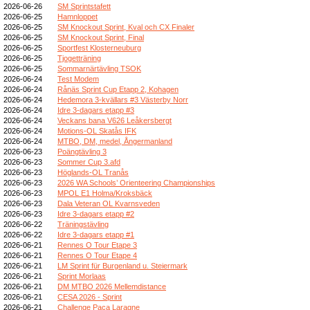
2026-06-26
SM Sprintstafett
2026-06-25
Hamnloppet
2026-06-25
SM Knockout Sprint, Kval och CX Finaler
2026-06-25
SM Knockout Sprint, Final
2026-06-25
Sportfest Klosterneuburg
2026-06-25
Tjogetträning
2026-06-25
Sommarnärtävling TSOK
2026-06-24
Test Modem
2026-06-24
Rånäs Sprint Cup Etapp 2, Kohagen
2026-06-24
Hedemora 3-kvällars #3 Västerby Norr
2026-06-24
Idre 3-dagars etapp #3
2026-06-24
Veckans bana V626 Leåkersbergt
2026-06-24
Motions-OL Skatås IFK
2026-06-24
MTBO, DM, medel, Ångermanland
2026-06-23
Poängtävling 3
2026-06-23
Sommer Cup 3.afd
2026-06-23
Höglands-OL Tranås
2026-06-23
2026 WA Schools’ Orienteering Championships
2026-06-23
MPOL E1 Holma/Kroksbäck
2026-06-23
Dala Veteran OL Kvarnsveden
2026-06-23
Idre 3-dagars etapp #2
2026-06-22
Träningstävling
2026-06-22
Idre 3-dagars etapp #1
2026-06-21
Rennes O Tour Etape 3
2026-06-21
Rennes O Tour Etape 4
2026-06-21
LM Sprint für Burgenland u. Steiermark
2026-06-21
Sprint Morlaas
2026-06-21
DM MTBO 2026 Mellemdistance
2026-06-21
CESA 2026 - Sprint
2026-06-21
Challenge Paca Laragne