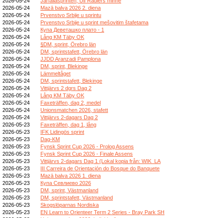
2026-05-24
Järfällasprinten, Ulf Radlers minne
2026-05-24
Mazā balva 2026 2. diena
2026-05-24
Prvenstvo Srbije u sprintu
2026-05-24
Prvenstvo Srbije u sprint mešovitim štafetama
2026-05-24
Купа Деветашко плато - 1
2026-05-24
Lång KM Täby OK
2026-05-24
§DM, sprint, Örebro län
2026-05-24
DM, sprintstafett, Örebro län
2026-05-24
JJDD Aranzadi Pamplona
2026-05-24
DM, sprint, Blekinge
2026-05-24
Lämmeltåget
2026-05-24
DM, sprintstafett, Blekinge
2026-05-24
Vittjärvs 2 dgrs Dag 2
2026-05-24
Lång KM Täby OK
2026-05-24
Faxeträffen, dag 2, medel
2026-05-24
Unionsmatchen 2026, stafett
2026-05-24
Vittjärvs 2-dagars Dag 2
2026-05-23
Faxeträffen, dag 1, lång
2026-05-23
IFK Lidingös sprint
2026-05-23
Dag-KM
2026-05-23
Fynsk Sprint Cup 2026 - Prolog Assens
2026-05-23
Fynsk Sprint Cup 2026 - Finale Assens
2026-05-23
Vittjärvs 2-dagars Dag 1 (Lokal kopia från: WIK_LA
2026-05-23
III Carreira de Orientación do Bosque do Banquete
2026-05-23
Mazā balva 2026 1. diena
2026-05-23
Купа Севлиево 2026
2026-05-23
DM, sprint, Västmanland
2026-05-23
DM, sprintstafett, Västmanland
2026-05-23
Skogslöparnas Nordiska
2026-05-23
EN Learn to Orienteer Term 2 Series - Bray Park SH