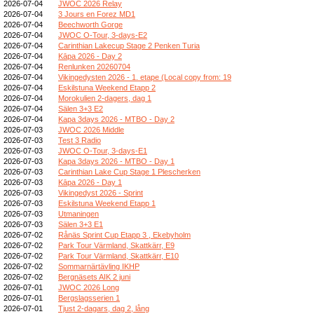
2026-07-04
JWOC 2026 Relay
2026-07-04
3 Jours en Forez MD1
2026-07-04
Beechworth Gorge
2026-07-04
JWOC O-Tour, 3-days-E2
2026-07-04
Carinthian Lakecup Stage 2 Penken Turia
2026-07-04
Kāpa 2026 - Day 2
2026-07-04
Renlunken 20260704
2026-07-04
Vikingedysten 2026 - 1. etape (Local copy from: 19
2026-07-04
Eskilstuna Weekend Etapp 2
2026-07-04
Morokulien 2-dagers, dag 1
2026-07-04
Sälen 3+3 E2
2026-07-04
Kapa 3days 2026 - MTBO - Day 2
2026-07-03
JWOC 2026 Middle
2026-07-03
Test 3 Radio
2026-07-03
JWOC O-Tour, 3-days-E1
2026-07-03
Kapa 3days 2026 - MTBO - Day 1
2026-07-03
Carinthian Lake Cup Stage 1 Plescherken
2026-07-03
Kāpa 2026 - Day 1
2026-07-03
Vikingedyst 2026 - Sprint
2026-07-03
Eskilstuna Weekend Etapp 1
2026-07-03
Utmaningen
2026-07-03
Sälen 3+3 E1
2026-07-02
Rånäs Sprint Cup Etapp 3 , Ekebyholm
2026-07-02
Park Tour Värmland, Skattkärr, E9
2026-07-02
Park Tour Värmland, Skattkärr, E10
2026-07-02
Sommarnärtävling IKHP
2026-07-02
Bergnäsets AIK 2 juni
2026-07-01
JWOC 2026 Long
2026-07-01
Bergslagsserien 1
2026-07-01
Tjust 2-dagars, dag 2, lång