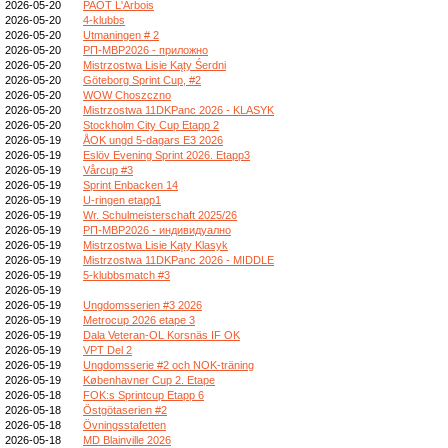
2026-05-20
PAOT L'Arbois
2026-05-20
4-klubbs
2026-05-20
Utmaningen # 2
2026-05-20
РП-МВР2026 - приложно
2026-05-20
Mistrzostwa Lisie Kąty Śerdni
2026-05-20
Göteborg Sprint Cup, #2
2026-05-20
WOW Choszczno
2026-05-20
Mistrzostwa 11DKPanc 2026 - KLASYK
2026-05-20
Stockholm City Cup Etapp 2
2026-05-19
ÅOK ungd 5-dagars E3 2026
2026-05-19
Eslöv Evening Sprint 2026. Etapp3
2026-05-19
Vårcup #3
2026-05-19
Sprint Enbacken 14
2026-05-19
U-ringen etapp1
2026-05-19
Wr. Schulmeisterschaft 2025/26
2026-05-19
РП-МВР2026 - индивидуално
2026-05-19
Mistrzostwa Lisie Kąty Klasyk
2026-05-19
Mistrzostwa 11DKPanc 2026 - MIDDLE
2026-05-19
5-klubbsmatch #3
2026-05-19
2026-05-19
Ungdomsserien #3 2026
2026-05-19
Metrocup 2026 etape 3
2026-05-19
Dala Veteran-OL Korsnäs IF OK
2026-05-19
VPT Del 2
2026-05-19
Ungdomsserie #2 och NOK-träning
2026-05-19
Københavner Cup 2. Etape
2026-05-18
FOK:s Sprintcup Etapp 6
2026-05-18
Östgötaserien #2
2026-05-18
Övningsstafetten
2026-05-18
MD Blainville 2026