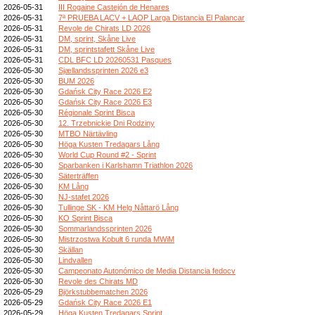
2026-05-31
III Rogaine Castejón de Henares
2026-05-31
7ª PRUEBA LACV + LAOP Larga Distancia El Palancar
2026-05-31
Revole de Chirats LD 2026
2026-05-31
DM, sprint, Skåne Live
2026-05-31
DM, sprintstafett Skåne Live
2026-05-31
CDL BFC LD 20260531 Pasques
2026-05-30
Sjællandssprinten 2026 e3
2026-05-30
BUM 2026
2026-05-30
Gdańsk City Race 2026 E2
2026-05-30
Gdańsk City Race 2026 E3
2026-05-30
Régionale Sprint Bisca
2026-05-30
12. Trzebnickie Dni Rodziny
2026-05-30
MTBO Närtävling
2026-05-30
Höga Kusten Tredagars Lång
2026-05-30
World Cup Round #2 - Sprint
2026-05-30
Sparbanken i Karlshamn Triathlon 2026
2026-05-30
Säterträffen
2026-05-30
KM Lång
2026-05-30
NJ-stafet 2026
2026-05-30
Tullinge SK - KM Helg Nåttarö Lång
2026-05-30
KO Sprint Bisca
2026-05-30
Sommarlandssprinten 2026
2026-05-30
Mistrzostwa Kobułt 6 runda MWiM
2026-05-30
Skällan
2026-05-30
Lindvallen
2026-05-30
Campeonato Autonómico de Media Distancia fedocv
2026-05-30
Revole des Chirats MD
2026-05-29
Björkstubbematchen 2026
2026-05-29
Gdańsk City Race 2026 E1
2026-05-29
Höga Kusten Tredagars Sprint