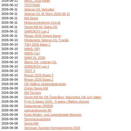
2026-06-12
AAOC 2026 Relay
2026-06-12
TESTRAID
2026-06-11
Veteran-OL Varkullen
2026-06-11
Veteran-OL IK Stern 2026-06-11
2026-06-11
KM Sprint
2026-06-11
Motionsorientering Ursvik
2026-06-11
Sprint-KM för Solna OK
2026-06-11
SAMOKOV cup 2
2026-06-11
Resan 2026 Öppna banor
2026-06-10
Höglandets Veteran-OL Tranås
2026-06-10
TSQ 2026 étape 2
2026-06-10
WIMS (SP)
2026-06-10
WIMS (Lic)
2026-06-10
WAM OL 2026
2026-06-10
Ålems OK, veteran-OL
2026-06-10
SAMOKOV cup 1
2026-06-10
TEST 3
2026-06-10
Resan 2026 Etapp 3
2026-06-09
Resan 2026 Etapp 2
2026-06-09
OK Hällens klubbmästerskap
2026-06-09
Orinto Sprint-KM
2026-06-09
KM Terräng
2026-06-09
Sprint-KM för OK Österåker, Waxholms OK och Vallen
2026-06-09
Fyns 5-dages 2026 - 5 etape i Åløkke skoven
2026-06-09
Dalaveteran 260609
2026-06-09
Leksandsserien #2
2026-06-09
Kreis-Kinder- und Jugendspiele Meissen
2026-06-09
Sommaravslutning
2026-06-08
Sprint-KM
2026-06-08
Varsinais-Suomen Kompassiviesti 2026