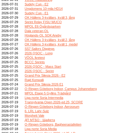
2026-07-31
Sudety Cup - E2
2026-07-31
Ungdomens 10-mila HD14
2026-07-30
Sudety Cup - E1
2026-07-29
OK Hällens 3-kvällars, kväll 3, lång
2026-07-29
Sprint Relay FISU WUCO
2026-07-28
MPOL E6 Ögårdsparken
2026-07-28
Dala veteran-OL
2026-07-28
Höglands-OL SOK Aneby
2026-07-28
OK Hällens 3-kvällars, kväll 2, lång
2026-07-27
OK Hällens 3-kvällars, kväll 1, medel
2026-07-26
SS7 Sailors Diggings
2026-07-26
2026 QSOC - Long
2026-07-26
VÖOL livetest
2026-07-25
BCCC Sprints
2026-07-25
2026 QSOC - Mass Start
2026-07-25
2026 QSOC - Sprint
2026-07-25
Grand Prix Silesia 2026 - E2
2026-07-25
Rajd Konwalii
2026-07-24
Grand Prix Silesia 2026 E1
2026-07-22
O-Ringen Göteborg Indoor, Campus Johanneberg
2026-07-21
MPOL Etapp 5 Gyllins Trädgård
2026-07-19
Liga norte Soria Intermedia
2026-07-19
Transylvania Open 2026-ed.25, SCORE
2026-07-19
O-Ringen Göteborg Indoor, Aeroseum
2026-07-19
6. LRL Lahr-Sulz
2026-07-19
Morphett Vale
2026-07-19
ДП МТБО - Щафета
2026-07-19
O-Ringen Göteborg, Bagheerastafetten
2026-07-18
Liga norte Soria Media