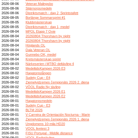
2026-08-06
Veteran Malingsbo
2026-08-06
Stjärnorpsmedeln
2026-08-06
Distriktsmatch - dag 2, Sprintstafett
2026-08-05
Borlänge Sommarsprint #1
2026-08-05
Klubbmästerskap
2026-08-05
Distriktsmatch - dag 1, medel
2026-08-04
MPOL Etapp 7 Oxie
2026-08-04
20260804 Thorshavn by night
2026-08-04
20260804 Thorshavn by night
2026-08-04
Höglands OL
2026-08-04
Dala Veteran OL
2026-08-04
Gunnebo OK, medel
2026-08-04
Kretsmästerskap sprint
2026-08-03
Närkeserien i MTBO deltävling 4
2026-08-02
MedeltidsKampen 2026 E3
2026-08-02
Hagatorpslången
2026-08-02
Sudety Cup - E4
2026-08-02
Ziemeļvidzemes čempionāts 2026 2. diena
2026-08-02
VÖOL Radio Ny tävling
2026-08-01
MedeltidsKampen 2026 E1
2026-08-01
MedeltidsKampen 2026 E2
2026-08-01
Hagatorpsmedeln
2026-08-01
Sudety Cup - E3
2026-08-01
BLTM 2026
2026-08-01
V Carreira de Orientación Nocturna - Marin
2026-08-01
Ziemeļvidzemes čempionāts 2026 1. diena
2026-08-01
Ungdomens 10-mila HD20
2026-08-01
VOOL livetest 3
2026-08-01
FISU Portugal - Middle distance
2026-08-01
VOOL Radiotävling