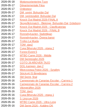
2026-05-18
Motionsorientering Tuve
2026-05-17
Départementale Fitou
2026-05-17
Onlinetest
2026-05-17
DM, sprint, Bohuslän Dal
2026-05-17
DM, sprintstafett, Bohuslän Dal
2026-05-17
Knock Out Madrid 2026-FINAL A
2026-05-17
Skogsflickmatch - Blekinge, Bohuslän-Dal, Göteborg
2026-05-17
Knock Out Madrid 2026 - Clasificatorias
2026-05-17
Knock Out Madrid 2026 - FINAL B
2026-05-17
Ronnebykavlen, Stafettligan
2026-05-17
Ronnebykavlen, Öppna banor
2026-05-17
Trofeo La Muela
2026-05-17
TDM_dag2
2026-05-17
Cupa Bihorului 2026 - etapa 2
2026-05-17
Forest Event 5
2026-05-17
MTBO Camp 2026 - Middle
2026-05-17
DM Sprintstafet 2026
2026-05-17
COTO 26 AÑOVER TAJO
2026-05-17
DOL-kampen, dag 2
2026-05-17
Mistrzostwa Polski 2026 - Sztafety
2026-05-17
Stöcksjö IS långdistans
2026-05-16
SM Sprint, final
2026-05-16
Campeonato de Canarias Escolar - Carrera 1
2026-05-16
Campeonato de Canarias Escolar - Carrera 2
2026-05-16
Vikingträffen 2026
2026-05-16
TDM_dag1
2026-05-16
Cupa Bihorului 2026 - etapa 1
2026-05-16
3. Linzcup 2026
2026-05-16
MTBO Camp 2026 - Ultra Long
2026-05-16
DM Sprint 2026 - Kolding OK