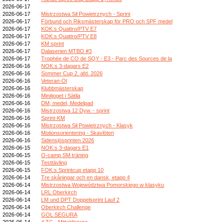
2026-06-17
2026-06-17
Mistrzostwa Sił Powietrznych - Sprint
2026-06-17
Förbund och Riksmästerskap för PRO och SPF medel
2026-06-17
KOK:s Quattro/PTV E7
2026-06-17
KOK:s Quattro/PTV E8
2026-06-17
KM sprint
2026-06-17
Dalaserien MTBO #3
2026-06-17
Trophée de CO de SQY - E3 - Parc des Sources de la
2026-06-16
NOK:s 3-dagars E2
2026-06-16
Sommer Cup 2. afd. 2026
2026-06-16
Veteran-Ol
2026-06-16
Klubbmästerskap
2026-06-16
Minitjoget i Sätila
2026-06-16
DM, medel, Medelpad
2026-06-16
Mistrzostwa 12 Dyw. - sprint
2026-06-16
Sprint-KM
2026-06-16
Mistrzostwa Sił Powietrznych - Klasyk
2026-06-16
Motionsorientering - Skavlöten
2026-06-16
Sidensjösprinten 2026
2026-06-15
NOK:s 3-dagars E1
2026-06-15
O-camp SM träning
2026-06-15
Testtävling
2026-06-15
FOK:s Sprintcup etapp 10
2026-06-14
Tre skåningar och en dansk, etapp 4
2026-06-14
Mistrzostwa Województwa Pomorskiego w klasyku
2026-06-14
LRL Oberkirch
2026-06-14
LM und DPT Doppelsprint Lauf 2
2026-06-14
Oberkirch Challenge
2026-06-14
GOL SEGURA
2026-06-14
4.TC - Mitteldistanz