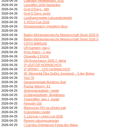
2026-04-26
Gällstads medeldistans 2026
2026-04-26
Laxträffen 2026 Närtävling
2026-04-26
Gref O'Days - MD
2026-04-26
Gref O Days sprint
2026-04-26
Lundhagsmedeln Leksandstrippeln
2026-04-26
3. KOLV-Cup 2026
2026-04-26
Divisionsmatch i Hesbjerg Skov
2026-04-26
2026-04-26
Baden-Württembergische Meisterschaft Sprint 2026 N
2026-04-26
Baden-Württembergische Meisterschaft Sprint 2026 S
2026-04-26
COTO BARGAS
2026-04-26
UH-kampen, dag 2
2026-04-26
Купа Ловеч - 2 ден
2026-04-26
Otxandio-2.EHOK
2026-04-26
OK Arona kauss 2026 2. diena
2026-04-26
2ª LEXTOR HORNACHOS
2026-04-26
3º SPRINT - CPO HORNACHOS
2026-04-26
45. Memorijal Čika Duško Jovanović - 3.day Bogov
2026-04-26
Test 78
2026-04-26
Departementale Borderes final
2026-04-25
Puchar Wiosny_E1
2026-04-25
Strängnäsdubbeln, medel
2026-04-25
Grödingedubbeln, långdistans
2026-04-25
Tisarträffen, dag 1, medel
2026-04-25
Finnsjön-100
2026-04-25
Mistrovství HO na střední trati
2026-04-25
Gränsfejden medel
2026-04-25
2. Linzcup + Lipno-cup 2026
2026-04-25
Renens säsongsuppstart
2026-04-25
I Carreira Orientaçom Festa dos Maios