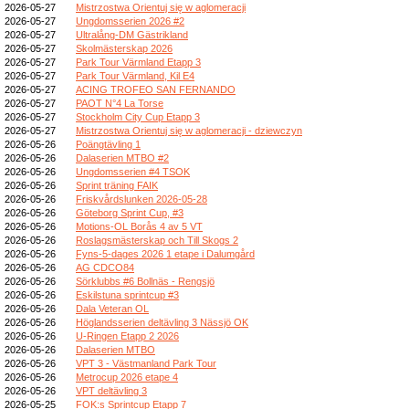
2026-05-27
Mistrzostwa Orientuj się w aglomeracji
2026-05-27
Ungdomsserien 2026 #2
2026-05-27
Ultralång-DM Gästrikland
2026-05-27
Skolmästerskap 2026
2026-05-27
Park Tour Värmland Etapp 3
2026-05-27
Park Tour Värmland, Kil E4
2026-05-27
ACING TROFEO SAN FERNANDO
2026-05-27
PAOT N°4 La Torse
2026-05-27
Stockholm City Cup Etapp 3
2026-05-27
Mistrzostwa Orientuj się w aglomeracji - dziewczyn
2026-05-26
Poängtävling 1
2026-05-26
Dalaserien MTBO #2
2026-05-26
Ungdomsserien #4 TSOK
2026-05-26
Sprint träning FAIK
2026-05-26
Friskvårdslunken 2026-05-28
2026-05-26
Göteborg Sprint Cup, #3
2026-05-26
Motions-OL Borås 4 av 5 VT
2026-05-26
Roslagsmästerskap och Till Skogs 2
2026-05-26
Fyns-5-dages 2026 1 etape i Dalumgård
2026-05-26
AG CDCO84
2026-05-26
Sörklubbs #6 Bollnäs - Rengsjö
2026-05-26
Eskilstuna sprintcup #3
2026-05-26
Dala Veteran OL
2026-05-26
Höglandsserien deltävling 3 Nässjö OK
2026-05-26
U-Ringen Etapp 2 2026
2026-05-26
Dalaserien MTBO
2026-05-26
VPT 3 - Västmanland Park Tour
2026-05-26
Metrocup 2026 etape 4
2026-05-26
VPT deltävling 3
2026-05-25
FOK:s Sprintcup Etapp 7