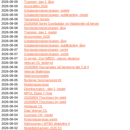
2026-08-09
Trampen, dag 2, lång
2026-08-09
Arosträffen 2026
2026-08-09
Götalandsmästerskapen, stafett
2026-08-09
Götalandsmästerskapen, publiktävling, medel
2026-08-08
Tamanend Sprints
2026-08-08
20260808 Sprint Gundadalur og Vidarlundin på færøe
2026-08-08
Norrlandsmästerskapen, lång
2026-08-08
Trampen, dag 1, medel
2026-08-08
Arossprinten 2026
2026-08-08
Götalandsmästerskapen, lång
2026-08-08
Götalandsmästerskapen, publiktävling, lång
2026-08-07
Norrlandsmästerskapen, sprint
2026-08-07
Götalandsmästerskapen, sprint
2026-08-07
O-skytte, 21st WBOC, classic distance
2026-08-06
Veteran-OL Vederyd
2026-08-06
20260806 Havnardalur på færøerne løb 3 af 4
2026-08-06
Veteran Malingsbo
2026-08-06
Stjärnorpsmedeln
2026-08-05
Borlänge Sommarsprint #1
2026-08-05
Klubbmästerskap
2026-08-05
Distriktsmatch - dag 1, medel
2026-08-04
MPOL Etapp 7 Oxie
2026-08-04
20260804 Thorshavn by night
2026-08-04
20260804 Thorshavn by night
2026-08-04
Höglands OL
2026-08-04
Dala Veteran OL
2026-08-04
Gunnebo OK, medel
2026-08-04
Kretsmästerskap sprint
2026-08-03
Närkeserien i MTBO deltävling 4
2026-08-02
MedeltidsKampen 2026 E3