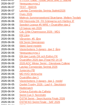
2026-06-07
Черешова купа 2
2026-06-07
TEST - BANYA
2026-06-07
Latvijas Čempionāts Sprinta Stafetē2026
2026-06-07
Ques 2026
2026-06-06
Midtjysk Sommerweekend Skærbøge, Mellem Testløb
2026-06-06
KM Hästveda OK, FK Göingarna och Härlövs IF
2026-06-06
Swedish League #5 WRE + Ösaträffen dag 2
2026-06-06
LD baixas juin 2026
2026-06-06
CdL OAlp Chamrousse 2026 - MD1
2026-06-06
KM Lång
2026-06-06
Vårserien, #5, lång
2026-06-06
KM Sprint Stigmännen
2026-06-06
Slättö Sand-medeln
2026-06-06
Västerbottens 3-dagars, dag 2, lång
2026-06-06
Черешова купа 1
2026-06-06
KM dag Lunds OK och Eslövs FK
2026-06-06
Ösaträffen 2026 dag 2Total HD 14-16
2026-06-06
2026 AOC Winter Sprint - Glendowie College
2026-06-06
Latvijas Čempionāts Sprintā 2026
2026-06-06
Juniorsko PB
2026-06-06
MD HVO Verbruche
2026-06-05
Ösaträffen dag 1
2026-06-05
Västerbottens 3-dagars, dag 1, medel
2026-06-05
Oepfel-Trophy 2026 - Lauf 4 - Steckborn
2026-06-04
Klubbmatch
2026-06-04
Oritoiça Estreito da Calheta
2026-06-04
Sprint Cup 3, Norsholm
2026-06-04
ÖSTM Sprint - Sport Austria Finals 2026
2026-06-04
ÖSTM KO-Sprint Finale - SAF 2026