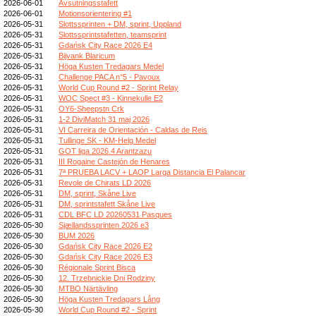
2026-06-01
Avsutningsstafett
2026-06-01
Motionsorientering #1
2026-05-31
Slottssprinten + DM, sprint, Uppland
2026-05-31
Slottssprintstafetten, teamsprint
2026-05-31
Gdańsk City Race 2026 E4
2026-05-31
Bijvank Blaricum
2026-05-31
Höga Kusten Tredagars Medel
2026-05-31
Challenge PACA n°5 - Pavoux
2026-05-31
World Cup Round #2 - Sprint Relay
2026-05-31
WOC Spect #3 - Kinnekulle E2
2026-05-31
OY6-Sheepstn Crk
2026-05-31
1-2 DiviMatch 31 maj 2026
2026-05-31
VI Carreira de Orientación - Caldas de Reis
2026-05-31
Tullinge SK - KM-Helg Medel
2026-05-31
GOT liga 2026.4 Arantzazu
2026-05-31
III Rogaine Castejón de Henares
2026-05-31
7ª PRUEBA LACV + LAOP Larga Distancia El Palancar
2026-05-31
Revole de Chirats LD 2026
2026-05-31
DM, sprint, Skåne Live
2026-05-31
DM, sprintstafett Skåne Live
2026-05-31
CDL BFC LD 20260531 Pasques
2026-05-30
Sjællandssprinten 2026 e3
2026-05-30
BUM 2026
2026-05-30
Gdańsk City Race 2026 E2
2026-05-30
Gdańsk City Race 2026 E3
2026-05-30
Régionale Sprint Bisca
2026-05-30
12. Trzebnickie Dni Rodziny
2026-05-30
MTBO Närtävling
2026-05-30
Höga Kusten Tredagars Lång
2026-05-30
World Cup Round #2 - Sprint