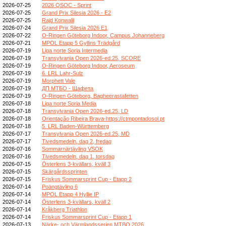
2026-07-25
2026 QSOC - Sprint
2026-07-25
Grand Prix Silesia 2026 - E2
2026-07-25
Rajd Konwalii
2026-07-24
Grand Prix Silesia 2026 E1
2026-07-22
O-Ringen Göteborg Indoor, Campus Johanneberg
2026-07-21
MPOL Etapp 5 Gyllins Trädgård
2026-07-19
Liga norte Soria Intermedia
2026-07-19
Transylvania Open 2026-ed.25, SCORE
2026-07-19
O-Ringen Göteborg Indoor, Aeroseum
2026-07-19
6. LRL Lahr-Sulz
2026-07-19
Morphett Vale
2026-07-19
ДП МТБО - Щафета
2026-07-19
O-Ringen Göteborg, Bagheerastafetten
2026-07-18
Liga norte Soria Media
2026-07-18
Transylvania Open 2026-ed.25, LD
2026-07-18
Orientação Ribeira Brava-https://ctmpontadosol.pt
2026-07-18
5. LRL Baden-Württemberg
2026-07-17
Transylvania Open 2026-ed.25, MD
2026-07-17
Tivedsmedeln, dag 2, fredag
2026-07-16
Sommarnärtävling VSOK
2026-07-16
Tivedsmedeln, dag 1, torsdag
2026-07-15
Österlens 3-kvällars, kväll 3
2026-07-15
Skärgårdssprinten
2026-07-15
Friskus Sommarsprint Cup - Etapp 2
2026-07-14
Poängtävling 6
2026-07-14
MPOL Etapp 4 Hyllie IP
2026-07-14
Österlens 3-kvällars, kväll 2
2026-07-14
Kråkberg Triathlon
2026-07-14
Friskus Sommarsprint Cup - Etapp 1
2026-07-13
Närke- och Värmlandsserien MTBO 2026