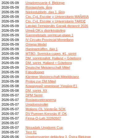
2026-05-09
Ungdomsserie 4, Blekinge
2026-05-09
Roslagshelg, lång
2026-05-09
Närkedubbeln, dag 1, lång
2026-05-09
Cto. CyL Escolar y Universitario MAÑANA
2026-05-09
Cto. CyL Escolar y Universitario TARDE
2026-05-09
Latvijas čempionāts Garajā distancē 2026
2026-05-09
Umeå OK:s distriktstävling
2026-05-09
Gammelstads sprintcup etapp 1
2026-05-09
IV Circuito Provincial Montellano
2026-05-09
Omega Medel
2026-05-09
Haningeträffen, dag 1
2026-05-09
MTBO, Svenska cupen, #1, sprint
2026-05-09
DM, sprintstafett, Halland + Göteborg
2026-05-09
DM, sprint, Halland + Göteborg
2026-05-09
Deutsche Meisterschaft Mittel
2026-05-09
Fäbodloppet
2026-05-09
Kärntner Meisterschaft Mitteldistanz
2026-05-08
Prolog zur DM Mittel
2026-05-08
Командний чемпіонат України E1
2026-05-08
DM, sprint, XX
2026-05-07
DPM Sprint
2026-05-07
Roslagsveteranerna
2026-05-07
Ungdomstrollet
2026-05-07
Motions-OL Västerås SOK
2026-05-07
DV Pumoen Korsnäs IF OK
2026-05-07
Firma-O-Løb 20260507
2026-05-07
2026-05-07
Nissadals Ungdoms Cup
2026-05-07
Test 81
2026-05-06
Ungdomsserien deltävling 3, Östra Blekinge