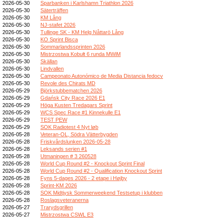
2026-05-30
Sparbanken i Karlshamn Triathlon 2026
2026-05-30
Säterträffen
2026-05-30
KM Lång
2026-05-30
NJ-stafet 2026
2026-05-30
Tullinge SK - KM Helg Nåttarö Lång
2026-05-30
KO Sprint Bisca
2026-05-30
Sommarlandssprinten 2026
2026-05-30
Mistrzostwa Kobułt 6 runda MWiM
2026-05-30
Skällan
2026-05-30
Lindvallen
2026-05-30
Campeonato Autonómico de Media Distancia fedocv
2026-05-30
Revole des Chirats MD
2026-05-29
Björkstubbematchen 2026
2026-05-29
Gdańsk City Race 2026 E1
2026-05-29
Höga Kusten Tredagars Sprint
2026-05-29
WCS Spec Race #1 Kinnekulle E1
2026-05-29
TEST PEW
2026-05-29
SOK Radiotest 4 Nyt løb
2026-05-28
Veteran-OL, Södra Vätterbygden
2026-05-28
Friskvårdslunken 2026-05-28
2026-05-28
Leksands serien #1
2026-05-28
Utmaningen # 3 260528
2026-05-28
World Cup Round #2 - Knockout Sprint Final
2026-05-28
World Cup Round #2 - Qualification Knockout Sprint
2026-05-28
Fyns 5-dages 2026 - 2 etape i Højby
2026-05-28
Sprint-KM 2026
2026-05-28
SOK Midtjysk Sommerweekend Testsetup i klubben
2026-05-28
Roslagsveteranerna
2026-05-27
Trarydsgrillen
2026-05-27
Mistrzostwa CSWL E3