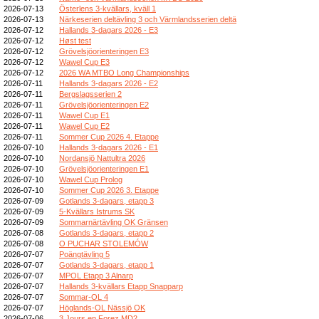
2026-07-13
Österlens 3-kvällars, kväll 1
2026-07-13
Närkeserien deltävling 3 och Värmlandsserien deltä
2026-07-12
Hallands 3-dagars 2026 - E3
2026-07-12
Høst test
2026-07-12
Grövelsjöorienteringen E3
2026-07-12
Wawel Cup E3
2026-07-12
2026 WA MTBO Long Championships
2026-07-11
Hallands 3-dagars 2026 - E2
2026-07-11
Bergslagsserien 2
2026-07-11
Grövelsjöorienteringen E2
2026-07-11
Wawel Cup E1
2026-07-11
Wawel Cup E2
2026-07-11
Sommer Cup 2026 4. Etappe
2026-07-10
Hallands 3-dagars 2026 - E1
2026-07-10
Nordansjö Nattultra 2026
2026-07-10
Grövelsjöorienteringen E1
2026-07-10
Wawel Cup Prolog
2026-07-10
Sommer Cup 2026 3. Etappe
2026-07-09
Gotlands 3-dagars, etapp 3
2026-07-09
5-Kvällars Istrums SK
2026-07-09
Sommarnärtävling OK Gränsen
2026-07-08
Gotlands 3-dagars, etapp 2
2026-07-08
O PUCHAR STOLEMÓW
2026-07-07
Poängtävling 5
2026-07-07
Gotlands 3-dagars, etapp 1
2026-07-07
MPOL Etapp 3 Alnarp
2026-07-07
Hallands 3-kvällars Etapp Snapparp
2026-07-07
Sommar-OL 4
2026-07-07
Höglands-OL Nässjö OK
2026-07-06
3 Jours en Forez MD2