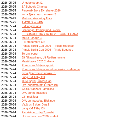
2026-05-25
Ungdomscup #1
2026-05-25
SA Schools Champs
2026-05-25
Pinseløb Store Dyrehave 2026
2026-05-25
Купа Деветашко плато - 2
2026-05-25
Motionsorientering Tuve
2026-05-25
TMOK Sprint-KM
2026-05-24
KM långdistans
2026-05-24
Snättringe: träning med Livelox
2026-05-24
EL BOSQUE HABITADO 26 - CORTEGANA
2026-05-24
Metro League 3
2026-05-24
IFK Hedemora OK
2026-05-24
Fynsk Sprint Cup 2026 - Prolog Bogense
2026-05-24
Fynsk Sprint Cup 2026 - Finale Bogense
2026-05-24
Torgnyloppet
2026-05-24
Järfällasprinten, Ulf Radlers minne
2026-05-24
Mazā balva 2026 2. diena
2026-05-24
Prvenstvo Srbije u sprintu
2026-05-24
Prvenstvo Srbije u sprint mešovitim štafetama
2026-05-24
Купа Деветашко плато - 1
2026-05-24
Lång KM Täby OK
2026-05-24
§DM, sprint, Örebro län
2026-05-24
DM, sprintstafett, Örebro län
2026-05-24
JJDD Aranzadi Pamplona
2026-05-24
DM, sprint, Blekinge
2026-05-24
Lämmeltåget
2026-05-24
DM, sprintstafett, Blekinge
2026-05-24
Vittjärvs 2 dgrs Dag 2
2026-05-24
Lång KM Täby OK
2026-05-24
Faxeträffen, dag 2, medel
2026-05-24
Unionsmatchen 2026, stafett