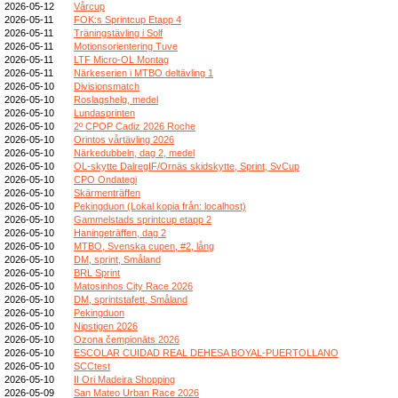
2026-05-12
Vårcup
2026-05-11
FOK:s Sprintcup Etapp 4
2026-05-11
Träningstävling i Solf
2026-05-11
Motionsorientering Tuve
2026-05-11
LTF Micro-OL Montag
2026-05-11
Närkeserien i MTBO deltävling 1
2026-05-10
Divisionsmatch
2026-05-10
Roslagshelg, medel
2026-05-10
Lundasprinten
2026-05-10
2º CPOP Cadiz 2026 Roche
2026-05-10
Orintos vårtävling 2026
2026-05-10
Närkedubbeln, dag 2, medel
2026-05-10
OL-skytte DalregIF/Ornäs skidskytte, Sprint, SvCup
2026-05-10
CPO Ondategi
2026-05-10
Skärmenträffen
2026-05-10
Pekingduon (Lokal kopia från: localhost)
2026-05-10
Gammelstads sprintcup etapp 2
2026-05-10
Haningeträffen, dag 2
2026-05-10
MTBO, Svenska cupen, #2, lång
2026-05-10
DM, sprint, Småland
2026-05-10
BRL Sprint
2026-05-10
Matosinhos City Race 2026
2026-05-10
DM, sprintstafett, Småland
2026-05-10
Pekingduon
2026-05-10
Nipstigen 2026
2026-05-10
Ozona čempionāts 2026
2026-05-10
ESCOLAR CUIDAD REAL DEHESA BOYAL-PUERTOLLANO
2026-05-10
SCCtest
2026-05-10
II Ori Madeira Shopping
2026-05-09
San Mateo Urban Race 2026