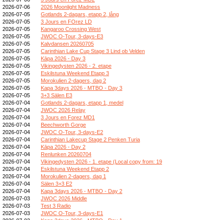
2026-07-06
2026 Moonlight Madness
2026-07-05
Gotlands 2-dagars, etapp 2, lång
2026-07-05
3 Jours en FOrez LD
2026-07-05
Kangaroo Crossing West
2026-07-05
JWOC O-Tour, 3-days-E3
2026-07-05
Kalvdansen 20260705
2026-07-05
Carinthian Lake Cup Stage 3 Lind ob Velden
2026-07-05
Kāpa 2026 - Day 3
2026-07-05
Vikingedysten 2026 - 2. etape
2026-07-05
Eskilstuna Weekend Etapp 3
2026-07-05
Morokulien 2-dagers, dag 2
2026-07-05
Kapa 3days 2026 - MTBO - Day 3
2026-07-05
3+3 Sälen E3
2026-07-04
Gotlands 2-dagars, etapp 1, medel
2026-07-04
JWOC 2026 Relay
2026-07-04
3 Jours en Forez MD1
2026-07-04
Beechworth Gorge
2026-07-04
JWOC O-Tour, 3-days-E2
2026-07-04
Carinthian Lakecup Stage 2 Penken Turia
2026-07-04
Kāpa 2026 - Day 2
2026-07-04
Renlunken 20260704
2026-07-04
Vikingedysten 2026 - 1. etape (Local copy from: 19
2026-07-04
Eskilstuna Weekend Etapp 2
2026-07-04
Morokulien 2-dagers, dag 1
2026-07-04
Sälen 3+3 E2
2026-07-04
Kapa 3days 2026 - MTBO - Day 2
2026-07-03
JWOC 2026 Middle
2026-07-03
Test 3 Radio
2026-07-03
JWOC O-Tour, 3-days-E1