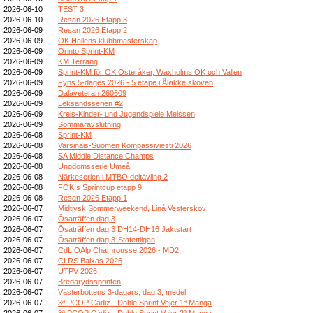
2026-06-10
TEST 3
2026-06-10
Resan 2026 Etapp 3
2026-06-09
Resan 2026 Etapp 2
2026-06-09
OK Hällens klubbmästerskap
2026-06-09
Orinto Sprint-KM
2026-06-09
KM Terräng
2026-06-09
Sprint-KM för OK Österåker, Waxholms OK och Vallen
2026-06-09
Fyns 5-dages 2026 - 5 etape i Åløkke skoven
2026-06-09
Dalaveteran 260609
2026-06-09
Leksandsserien #2
2026-06-09
Kreis-Kinder- und Jugendspiele Meissen
2026-06-09
Sommaravslutning
2026-06-08
Sprint-KM
2026-06-08
Varsinais-Suomen Kompassiviesti 2026
2026-06-08
SA Middle Distance Champs
2026-06-08
Ungdomsserie Umeå
2026-06-08
Närkeserien i MTBO deltävling 2
2026-06-08
FOK:s Sprintcup etapp 9
2026-06-08
Resan 2026 Etapp 1
2026-06-07
Midtjysk Sommerweekend, Linå Vesterskov
2026-06-07
Ösaträffen dag 3
2026-06-07
Ösaträffen dag 3 DH14-DH16 Jaktstart
2026-06-07
Ösaträffen dag 3-Stafettligan
2026-06-07
CdL OAlp Chamrousse 2026 - MD2
2026-06-07
CLRS Baixas 2026
2026-06-07
UTPV 2026
2026-06-07
Bredarydssprinten
2026-06-07
Västerbottens 3-dagars, dag 3, medel
2026-06-07
3ª PCOP Cádiz - Doble Sprint Vejer 1ª Manga
2026-06-07
3ª PCOP Cádiz - Doble Sprint Vejer 2ª Manga