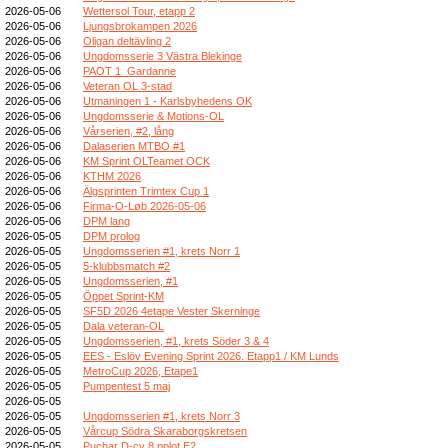
2026-05-06
Wettersol Tour, etapp 2
2026-05-06
Ljungsbrokampen 2026
2026-05-06
Oligan deltävling 2
2026-05-06
Ungdomsserie 3 Västra Blekinge
2026-05-06
PAOT 1_Gardanne
2026-05-06
Veteran OL 3-stad
2026-05-06
Utmaningen 1 - Karlsbyhedens OK
2026-05-06
Ungdomsserie & Motions-OL
2026-05-06
Vårserien, #2, lång
2026-05-06
Dalaserien MTBO #1
2026-05-06
KM Sprint OLTeamet OCK
2026-05-06
KTHM 2026
2026-05-06
Älgsprinten Trimtex Cup 1
2026-05-06
Firma-O-Løb 2026-05-06
2026-05-06
DPM lang
2026-05-05
DPM prolog
2026-05-05
Ungdomsserien #1, krets Norr 1
2026-05-05
5-klubbsmatch #2
2026-05-05
Ungdomsserien, #1
2026-05-05
Öppet Sprint-KM
2026-05-05
SF5D 2026 4etape Vester Skerninge
2026-05-05
Dala veteran-OL
2026-05-05
Ungdomsserien, #1, krets Söder 3 & 4
2026-05-05
EES - Eslöv Evening Sprint 2026. Etapp1 / KM Lunds
2026-05-05
MetroCup 2026, Etape1
2026-05-05
Pumpentest 5 maj
2026-05-05
2026-05-05
Ungdomsserien #1, krets Norr 3
2026-05-05
Vårcup Södra Skaraborgskretsen
2026-05-05
Puchar D-cy 8 pplot E2