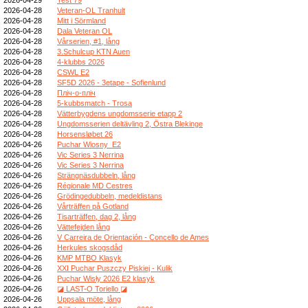
2026-04-28
Veteran-OL Tranhult
2026-04-28
Mitt i Sörmland
2026-04-28
Dala Veteran OL
2026-04-28
Vårserien, #1, lång
2026-04-28
3.Schulcup KTN Auen
2026-04-28
4-klubbs 2026
2026-04-28
CSWL E2
2026-04-28
SF5D 2026 - 3etape - Sofienlund
2026-04-28
Пліч-о-пліч
2026-04-28
5-kubbsmatch - Trosa
2026-04-28
Vätterbygdens ungdomsserie etapp 2
2026-04-28
Ungdomsserien deltävling 2, Östra Blekinge
2026-04-28
Horsensløbet 26
2026-04-26
Puchar Wiosny_E2
2026-04-26
Vic Series 3 Nerrina
2026-04-26
Vic Series 3 Nerrina
2026-04-26
Strängnäsdubbeln, lång
2026-04-26
Régionale MD Cestres
2026-04-26
Grödingedubbeln, medeldistans
2026-04-26
Vårträffen på Gotland
2026-04-26
Tisarträffen, dag 2, lång
2026-04-26
Vättefejden lång
2026-04-26
V Carreira de Orientación - Concello de Ames
2026-04-26
Herkules skogsdåd
2026-04-26
KMP MTBO Klasyk
2026-04-26
XXI Puchar Puszczy Piskiej - Kulik
2026-04-26
Puchar Wisły 2026 E2 klasyk
2026-04-26
◪ LAST-O Toriello ◪
2026-04-26
Uppsala möte, lång