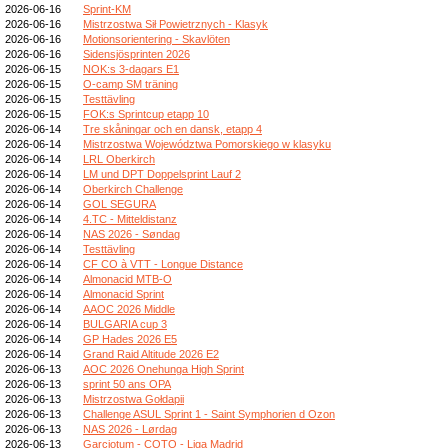
2026-06-16
Sprint-KM
2026-06-16
Mistrzostwa Sił Powietrznych - Klasyk
2026-06-16
Motionsorientering - Skavlöten
2026-06-16
Sidensjösprinten 2026
2026-06-15
NOK:s 3-dagars E1
2026-06-15
O-camp SM träning
2026-06-15
Testtävling
2026-06-15
FOK:s Sprintcup etapp 10
2026-06-14
Tre skåningar och en dansk, etapp 4
2026-06-14
Mistrzostwa Województwa Pomorskiego w klasyku
2026-06-14
LRL Oberkirch
2026-06-14
LM und DPT Doppelsprint Lauf 2
2026-06-14
Oberkirch Challenge
2026-06-14
GOL SEGURA
2026-06-14
4.TC - Mitteldistanz
2026-06-14
NAS 2026 - Søndag
2026-06-14
Testtävling
2026-06-14
CF CO à VTT - Longue Distance
2026-06-14
Almonacid MTB-O
2026-06-14
Almonacid Sprint
2026-06-14
AAOC 2026 Middle
2026-06-14
BULGARIA cup 3
2026-06-14
GP Hades 2026 E5
2026-06-14
Grand Raid Altitude 2026 E2
2026-06-13
AOC 2026 Onehunga High Sprint
2026-06-13
sprint 50 ans OPA
2026-06-13
Mistrzostwa Gołdapii
2026-06-13
Challenge ASUL Sprint 1 - Saint Symphorien d Ozon
2026-06-13
NAS 2026 - Lørdag
2026-06-13
Garciotum - COTO - Liga Madrid