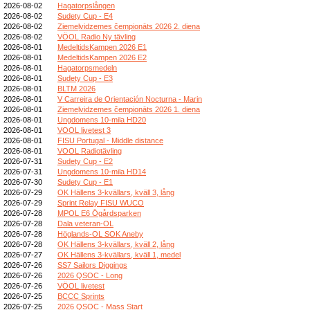
2026-08-02
Hagatorpslången
2026-08-02
Sudety Cup - E4
2026-08-02
Ziemeļvidzemes čempionāts 2026 2. diena
2026-08-02
VÖOL Radio Ny tävling
2026-08-01
MedeltidsKampen 2026 E1
2026-08-01
MedeltidsKampen 2026 E2
2026-08-01
Hagatorpsmedeln
2026-08-01
Sudety Cup - E3
2026-08-01
BLTM 2026
2026-08-01
V Carreira de Orientación Nocturna - Marin
2026-08-01
Ziemeļvidzemes čempionāts 2026 1. diena
2026-08-01
Ungdomens 10-mila HD20
2026-08-01
VOOL livetest 3
2026-08-01
FISU Portugal - Middle distance
2026-08-01
VOOL Radiotävling
2026-07-31
Sudety Cup - E2
2026-07-31
Ungdomens 10-mila HD14
2026-07-30
Sudety Cup - E1
2026-07-29
OK Hällens 3-kvällars, kväll 3, lång
2026-07-29
Sprint Relay FISU WUCO
2026-07-28
MPOL E6 Ögårdsparken
2026-07-28
Dala veteran-OL
2026-07-28
Höglands-OL SOK Aneby
2026-07-28
OK Hällens 3-kvällars, kväll 2, lång
2026-07-27
OK Hällens 3-kvällars, kväll 1, medel
2026-07-26
SS7 Sailors Diggings
2026-07-26
2026 QSOC - Long
2026-07-26
VÖOL livetest
2026-07-25
BCCC Sprints
2026-07-25
2026 QSOC - Mass Start