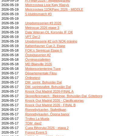
2026-05-19
РП-МВР2026 - индивидуално
2026-05-19
Mistrzostwa Lisie Kąty Klasyk
2026-05-19
Mistrzostwa 11DKPanc 2026 - MIDDLE
2026-05-19
5-klubbsmatch #3
2026-05-19
2026-05-19
Ungdomsserien #3 2026
2026-05-19
Metrocup 2026 etape 3
2026-05-19
Dala Veteran-OL Korsnäs IF OK
2026-05-19
VPT Del 2
2026-05-19
Ungdomsserie #2 och NOK-träning
2026-05-19
Københavner Cup 2. Etape
2026-05-18
FOK:s Sprintcup Etapp 6
2026-05-18
Östgötaserien #2
2026-05-18
Övningsstafetten
2026-05-18
MD Blainville 2026
2026-05-18
Motionsorientering Tuve
2026-05-17
Départementale Fitou
2026-05-17
Onlinetest
2026-05-17
DM, sprint, Bohuslän Dal
2026-05-17
DM, sprintstafett, Bohuslän Dal
2026-05-17
Knock Out Madrid 2026-FINAL A
2026-05-17
Skogsflickmatch - Blekinge, Bohuslän-Dal, Göteborg
2026-05-17
Knock Out Madrid 2026 - Clasificatorias
2026-05-17
Knock Out Madrid 2026 - FINAL B
2026-05-17
Ronnebykavlen, Stafettligan
2026-05-17
Ronnebykavlen, Öppna banor
2026-05-17
Trofeo La Muela
2026-05-17
TDM_dag2
2026-05-17
Cupa Bihorului 2026 - etapa 2
2026-05-17
Forest Event 5