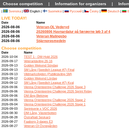
Choose competition
|
Information for organizers
|
Infor
|
Svenska
|
English |
Suomeksi
|
Русский
|
Česky
|
Deutsch
|
б
LIVE TODAY!
Date
Name
2026-08-06
Veteran-OL Vederyd
2026-08-06
20260806 Havnardalur på færøerne løb 3 af 4
2026-08-06
Veteran Malingsbo
2026-08-06
Stjärnorpsmedeln
Choose competition
Date
Name
2026-10-04
TEST 1 - DM-Hold 2026
2026-09-17
Veterantävling 26-16
2026-09-13
Golden Wekend Söndag
2026-09-13
SM Lång (Swedish League #7) Final
2026-09-13
Vildmarksfejden (Publiktävling SM)
2026-09-12
Golden Wekend Lördag
2026-09-12
SM Lång (Swedish League #7) Kval
2026-09-06
Vienna Orienteering Challenge 2026 Stage 3
2026-09-06
Vienna Orienteering Challenge 2026 Sprint Relay
2026-09-06
DM lång Blekinge
2026-09-05
Vienna Orienteering Challenge 2026 Stage 2
2026-09-04
Vienna Orienteering Challenge 2026 Stage 1
2026-09-03
Sprintserie x VOC 2026
2026-08-30
DM-Lång, Västerbotten
2026-08-28
ÖstraNatt Seskarö
2026-08-27
Faaborg 3-dages E3
2026-08-27
Veteran-Ol Öxnegården