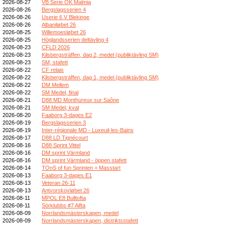
2026-08-27
VB Serie OK Malmia
2026-08-26
Bergslagsserien 4
2026-08-26
Userie 6 V Blekinge
2026-08-26
Albaniløbet 26
2026-08-25
Willemoesløbet 26
2026-08-25
Höglandsserien deltävling 4
2026-08-23
CFLD 2026
2026-08-23
Kilsbergsträffen, dag 2, medel (publiktävling SM)
2026-08-23
SM, stafett
2026-08-22
CF relais
2026-08-22
Kilsbergsträffen, dag 1, medel (publiktävling SM)
2026-08-22
DM Mellem
2026-08-22
SM Medel, final
2026-08-21
D88 MD Monthureux sur Saône
2026-08-21
SM Medel, kval
2026-08-20
Faaborg 3-dages E2
2026-08-19
Bergslagsserien 3
2026-08-19
Inter-régionale MD - Luxeuil-les-Bains
2026-08-17
D88 LD Tignécourt
2026-08-16
D88 Sprint Vittel
2026-08-16
DM sprint Värmland
2026-08-16
DM sprint Värmland - öppen stafett
2026-08-14
TOnS of fun Sprinten + Masstart
2026-08-13
Faaborg 3-dages E1
2026-08-13
Veteran 26-11
2026-08-13
Antvorskovløbet 26
2026-08-11
MPOL E8 Bulltofta
2026-08-11
Sörklubbs #7 Alfta
2026-08-09
Norrlandsmästerskapen, medel
2026-08-09
Norrlandsmästerskapen, distriktsstafett