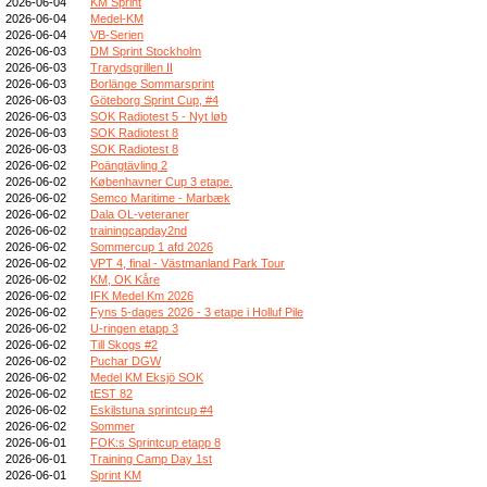
2026-06-04
KM Sprint
2026-06-04
Medel-KM
2026-06-04
VB-Serien
2026-06-03
DM Sprint Stockholm
2026-06-03
Trarydsgrillen II
2026-06-03
Borlänge Sommarsprint
2026-06-03
Göteborg Sprint Cup, #4
2026-06-03
SOK Radiotest 5 - Nyt løb
2026-06-03
SOK Radiotest 8
2026-06-03
SOK Radiotest 8
2026-06-02
Poängtävling 2
2026-06-02
Københavner Cup 3 etape.
2026-06-02
Semco Maritime - Marbæk
2026-06-02
Dala OL-veteraner
2026-06-02
trainingcapday2nd
2026-06-02
Sommercup 1 afd 2026
2026-06-02
VPT 4, final - Västmanland Park Tour
2026-06-02
KM, OK Kåre
2026-06-02
IFK Medel Km 2026
2026-06-02
Fyns 5-dages 2026 - 3 etape i Holluf Pile
2026-06-02
U-ringen etapp 3
2026-06-02
Till Skogs #2
2026-06-02
Puchar DGW
2026-06-02
Medel KM Eksjö SOK
2026-06-02
tEST 82
2026-06-02
Eskilstuna sprintcup #4
2026-06-02
Sommer
2026-06-01
FOK:s Sprintcup etapp 8
2026-06-01
Training Camp Day 1st
2026-06-01
Sprint KM