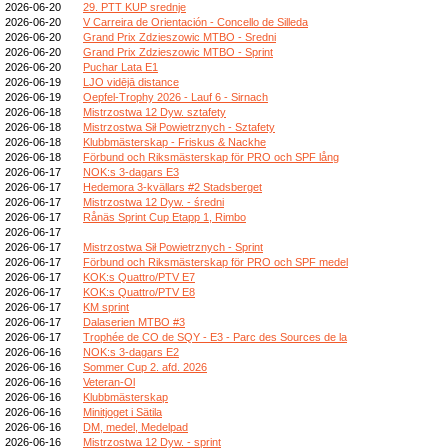
2026-06-20
29. PTT KUP srednje
2026-06-20
V Carreira de Orientación - Concello de Silleda
2026-06-20
Grand Prix Zdzieszowic MTBO - Sredni
2026-06-20
Grand Prix Zdzieszowic MTBO - Sprint
2026-06-20
Puchar Lata E1
2026-06-19
LJO vidējā distance
2026-06-19
Oepfel-Trophy 2026 - Lauf 6 - Sirnach
2026-06-18
Mistrzostwa 12 Dyw. sztafety
2026-06-18
Mistrzostwa Sił Powietrznych - Sztafety
2026-06-18
Klubbmästerskap - Friskus & Nackhe
2026-06-18
Förbund och Riksmästerskap för PRO och SPF lång
2026-06-17
NOK:s 3-dagars E3
2026-06-17
Hedemora 3-kvällars #2 Stadsberget
2026-06-17
Mistrzostwa 12 Dyw. - średni
2026-06-17
Rånäs Sprint Cup Etapp 1, Rimbo
2026-06-17
2026-06-17
Mistrzostwa Sił Powietrznych - Sprint
2026-06-17
Förbund och Riksmästerskap för PRO och SPF medel
2026-06-17
KOK:s Quattro/PTV E7
2026-06-17
KOK:s Quattro/PTV E8
2026-06-17
KM sprint
2026-06-17
Dalaserien MTBO #3
2026-06-17
Trophée de CO de SQY - E3 - Parc des Sources de la
2026-06-16
NOK:s 3-dagars E2
2026-06-16
Sommer Cup 2. afd. 2026
2026-06-16
Veteran-Ol
2026-06-16
Klubbmästerskap
2026-06-16
Minitjoget i Sätila
2026-06-16
DM, medel, Medelpad
2026-06-16
Mistrzostwa 12 Dyw. - sprint