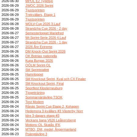
2026-06-30
MPOL E2 Tygelsjö
2026-06-29
JWOC 2026 Sprint
2026-06-29
Tjustsprinten
2026-06-29
Trekvällars, Etapp 1
2026-06-29
Tjustsprinten
2026-06-28
WOLV-Cup 2026 3.Lauf
2026-06-28
Strandzha Cup 2026 - 2 day
2026-06-27
Semesterloppet Mariefred
2026-06-27
Wr.Sprint-Serie 2026 4.Lauf
2026-06-27
Strandzha Cup 2026 - 1 day
2026-06-27
2026 Åre Extreme
2026-06-26
DM Knock-Out Sprint 2026
2026-06-26
OK Botnias nationella
2026-06-26
Kupa Burgas 2026
2026-06-26
OÖLM Sprint-OL
2026-06-26
SM Sprintstafett
2026-06-25
Hamnloppet
2026-06-25
SM Knockout Sprint, Kval och CX Finaler
2026-06-25
SM Knockout Sprint, Final
2026-06-25
Sportfest Klosterneuburg
2026-06-25
Tjogetträning
2026-06-25
Sommarnärtävling TSOK
2026-06-24
Test Modem
2026-06-24
Rånäs Sprint Cup Etapp 2, Kohagen
2026-06-24
Hedemora 3-kvällars #3 Västerby Norr
2026-06-24
Idre 3-dagars etapp #3
2026-06-24
Veckans bana V626 Leåkersbergt
2026-06-24
Motions-OL Skatås IFK
2026-06-24
MTBO, DM, medel, Ångermanland
2026-06-23
Poängtävling 3