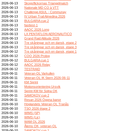
2026-06-13
Skogsflickornas Triangelmatch
2026-06-13
Nationale MD CO à VTT
2026-06-13
Challenge ASUL - Communay
2026-06-13
IV Urban Trail Almedina 2026
2026-06-13
BULGARIA cup 2
2026-06-13
fasttest-1
2026-06-13
AAOC 2026 Long
2026-06-13
LX PENTATLON AERONAUTICO
2026-06-13
Grand Raid Altitude 2026
2026-06-13
Tre skåningar och en dansk, etapp 2
2026-06-13
Tre skåningar och en dansk, etapp 3
2026-06-12
Tre skåningar och en dansk, etapp 1
2026-06-12
COO 2026 Prolog
2026-06-12
BULGARIA cup 1
2026-06-12
AAOC 2026 Relay
2026-06-12
TESTRAID
2026-06-11
Veteran-OL Varkullen
2026-06-11
Veteran-OL IK Stern 2026-06-11
2026-06-11
KM Sprint
2026-06-11
Motionsorientering Ursvik
2026-06-11
Sprint-KM för Solna OK
2026-06-11
SAMOKOV cup 2
2026-06-11
Resan 2026 Öppna banor
2026-06-10
Höglandets Veteran-OL Tranås
2026-06-10
TSQ 2026 étape 2
2026-06-10
WIMS (SP)
2026-06-10
WIMS (Lic)
2026-06-10
WAM OL 2026
2026-06-10
Ålems OK, veteran-OL
2026-06-10
SAMOKOV cup 1