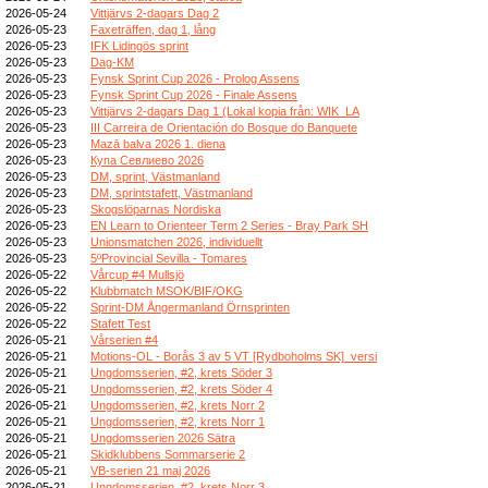
2026-05-24
Vittjärvs 2-dagars Dag 2
2026-05-23
Faxeträffen, dag 1, lång
2026-05-23
IFK Lidingös sprint
2026-05-23
Dag-KM
2026-05-23
Fynsk Sprint Cup 2026 - Prolog Assens
2026-05-23
Fynsk Sprint Cup 2026 - Finale Assens
2026-05-23
Vittjärvs 2-dagars Dag 1 (Lokal kopia från: WIK_LA
2026-05-23
III Carreira de Orientación do Bosque do Banquete
2026-05-23
Mazā balva 2026 1. diena
2026-05-23
Купа Севлиево 2026
2026-05-23
DM, sprint, Västmanland
2026-05-23
DM, sprintstafett, Västmanland
2026-05-23
Skogslöparnas Nordiska
2026-05-23
EN Learn to Orienteer Term 2 Series - Bray Park SH
2026-05-23
Unionsmatchen 2026, individuellt
2026-05-23
5ºProvincial Sevilla - Tomares
2026-05-22
Vårcup #4 Mullsjö
2026-05-22
Klubbmatch MSOK/BIF/OKG
2026-05-22
Sprint-DM Ångermanland Örnsprinten
2026-05-22
Stafett Test
2026-05-21
Vårserien #4
2026-05-21
Motions-OL - Borås 3 av 5 VT [Rydboholms SK]_versi
2026-05-21
Ungdomsserien, #2, krets Söder 3
2026-05-21
Ungdomsserien, #2, krets Söder 4
2026-05-21
Ungdomsserien, #2, krets Norr 2
2026-05-21
Ungdomsserien, #2, krets Norr 1
2026-05-21
Ungdomsserien 2026 Sätra
2026-05-21
Skidklubbens Sommarserie 2
2026-05-21
VB-serien 21 maj 2026
2026-05-21
Ungdomsserien, #2, krets Norr 3