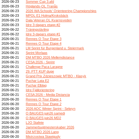
2026-06-23
Sommer Cup 3.afd
2026-06-23
Höglands-OL Tranås
2026-06-23
2026 WA Schools’ Orienteering Championships
2026-06-23
MPOL E1 Holma/Kroksbäck
2026-06-23
Dala Veteran OL Kvarnsveden
2026-06-23
Idre 3-dagars etapp #2
2026-06-22
Träningstävling
2026-06-22
Idre 3-dagars etapp #1
2026-06-21
Rennes O Tour Etape 3
2026-06-21
Rennes O Tour Etape 4
2026-06-21
LM Sprint für Burgenland u. Steiermark
2026-06-21
Sprint Morlaas
2026-06-21
DM MTBO 2026 Mellemdistance
2026-06-21
CESA 2026 - Sprint
2026-06-21
Challenge Paca Laragne
2026-06-21
29. PTT KUP duge
2026-06-21
Grand Prix Zdzieszowic MTBO - Klasyk
2026-06-21
Puchar Lata E2
2026-06-21
Puchar Elbląg
2026-06-21
Idre Fjällorientering
2026-06-21
CESA 2026 - Media Distancia
2026-06-20
Rennes O Tour Etape 1
2026-06-20
Rennes O Tour Etape 2
2026-06-20
2026 AOC Winter Sprint - Selwyn
2026-06-20
O BAUGES juin26 samedi
2026-06-20
O BAUGES juin26 MD2
2026-06-20
LJO Stafete
2026-06-20
Jammerbugtmesterskaber 2026
2026-06-20
DM MTBO 2026 Lang
2026-06-20
Mistrzostwa Stawigudy