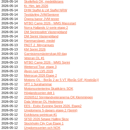
2026-05-14
Skellefteå OK, medeldistans
2026-05-14
Kr. Him. løb 2026
2026-05-14
DHM Staffel & LM Staffel NRW
2026-05-14
Testtävling JVM/Seniorer
2026-05-14
Öppna banor JVM-tester
2026-05-14
MTBO Camp 2026 - WMS Massstart
2026-05-14
Norra Hallands U-serie etapp 2
2026-05-14
DM Sprintstafett Västergötland
2026-05-14
DM Sprint Västergötland
2026-05-14
Hammarslaget, medel
2026-05-13
PAOT 2_Meyrargues
2026-05-13
KM Sprint 2026
2026-05-13
Garnisionsmästerskap A9 dag
2026-05-13
Veteran OL #1
2026-05-13
MTBO Camp 2026 - WMS Sprint
2026-05-13
Wettersol Tour, etapp 3
2026-05-13
Älven runt 13/5 2026
2026-05-12
Metrocup 2026 Etape 2
2026-05-12
Motions-OL - Borås 2 av 5 VT [Borås GIF (Knektås)]
2026-05-12
VPT 1 Surahammar
2026-05-12
Motionsorientering Skattkärrs SOK
2026-05-12
Höglandsserien delt 1
2026-05-12
20260512 Sörmlandveteranerna OK Klemmingen
2026-05-12
Dala Veteran OL Hedemora
2026-05-12
EES - Eslöv Evening Sprint 2026. Etapp2
2026-05-12
Ungdomens 5-dagars etapp 2 (Sprint)
2026-05-12
Eskilstuna sprintcup #1
2026-05-12
SF5D 2026 5etape Halling Skov
2026-05-12
Stockholm City Cup Etapp 1
2026-05-12
Ungdomsserien och NOK