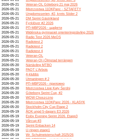
2026-05-21
Veteran-OL Göteborg 21 maj 2026
2026-05-21
Mistrzostwa 11DKPanc - SZTAFETY
2026-05-21
Ungdomsserien, #2, krets Söder 2
2026-05-21
DM Sprint Gästrikland
2026-05-21
Fyrklöver #2 2026
2026-05-21
РП-МВР2026 - щафети
2026-05-21
Widénska gymnasiet orienteringstävling 2026
2026-05-21
Radio Test 2026 MeOS
2026-05-21
Radiotest 2
2026-05-21
Radiotest 2
2026-05-21
Radiotest 4
2026-05-21
Veteran-OL
2026-05-21
Veteran-Ol i Ölmstad terrängen
2026-05-20
Närtävling MTBO
2026-05-20
PAOT L'Arbois
2026-05-20
4-klubbs
2026-05-20
Utmaningen # 2
2026-05-20
РП-МВР2026 - приложно
2026-05-20
Mistrzostwa Lisie Kąty Śerdni
2026-05-20
Göteborg Sprint Cup, #2
2026-05-20
WOW Choszczno
2026-05-20
Mistrzostwa 11DKPanc 2026 - KLASYK
2026-05-20
Stockholm City Cup Etapp 2
2026-05-19
ÅOK ungd 5-dagars E3 2026
2026-05-19
Eslöv Evening Sprint 2026. Etapp3
2026-05-19
Vårcup #3
2026-05-19
Sprint Enbacken 14
2026-05-19
U-ringen etapp1
2026-05-19
Wr. Schulmeisterschaft 2025/26