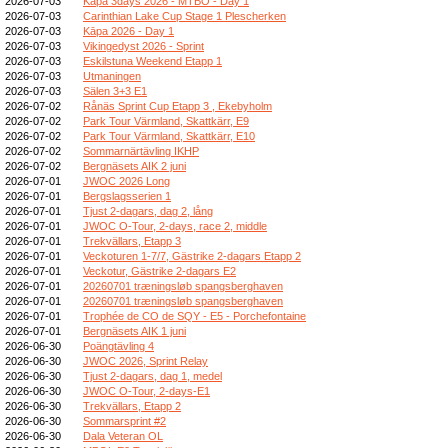
2026-07-03
Kapa 3days 2026 - MTBO - Day 1
2026-07-03
Carinthian Lake Cup Stage 1 Plescherken
2026-07-03
Kāpa 2026 - Day 1
2026-07-03
Vikingedyst 2026 - Sprint
2026-07-03
Eskilstuna Weekend Etapp 1
2026-07-03
Utmaningen
2026-07-03
Sälen 3+3 E1
2026-07-02
Rånäs Sprint Cup Etapp 3 , Ekebyholm
2026-07-02
Park Tour Värmland, Skattkärr, E9
2026-07-02
Park Tour Värmland, Skattkärr, E10
2026-07-02
Sommarnärtävling IKHP
2026-07-02
Bergnäsets AIK 2 juni
2026-07-01
JWOC 2026 Long
2026-07-01
Bergslagsserien 1
2026-07-01
Tjust 2-dagars, dag 2, lång
2026-07-01
JWOC O-Tour, 2-days, race 2, middle
2026-07-01
Trekvällars, Etapp 3
2026-07-01
Veckoturen 1-7/7, Gästrike 2-dagars Etapp 2
2026-07-01
Veckotur, Gästrike 2-dagars E2
2026-07-01
20260701 træningsløb spangsberghaven
2026-07-01
20260701 træningsløb spangsberghaven
2026-07-01
Trophée de CO de SQY - E5 - Porchefontaine
2026-07-01
Bergnäsets AIK 1 juni
2026-06-30
Poängtävling 4
2026-06-30
JWOC 2026, Sprint Relay
2026-06-30
Tjust 2-dagars, dag 1, medel
2026-06-30
JWOC O-Tour, 2-days-E1
2026-06-30
Trekvällars, Etapp 2
2026-06-30
Sommarsprint #2
2026-06-30
Dala Veteran OL