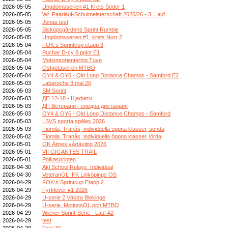
2026-05-05
Ungdomsserien #1 Krets Söder 1
2026-05-05
Wr. Paarlauf-Schulmeisterschaft 2025/26 - 3. Lauf
2026-05-05
Jonas test
2026-05-05
Biskopsgårdens Sprint Rumble
2026-05-05
Ungdomsserien #1, krets Norr 2
2026-05-04
FOK:s Sprintcup etapp 3
2026-05-04
Puchar D-cy 8 pplot E1
2026-05-04
Motionsorientering Tuve
2026-05-04
Östgötaserien MTBO
2026-05-04
OY4 & OY5 - Qld Long Distance Champs - Samford E2
2026-05-03
Labaroche 3 mai 26
2026-05-03
SM Sprint
2026-05-03
ДП 12-18 - Щафети
2026-05-03
ДП Ветерани - средна дистанция
2026-05-03
OY4 & OY5 - Qld Long Distance Champs - Samford
2026-05-03
LSVS sporta spēles 2026
2026-05-03
Tiomila, Tranås, individuella öppna klasser, sönda
2026-05-02
Tiomila, Tranås, individuella öppna klasser, lörda
2026-05-01
OK Älmes vårtävling 2026
2026-05-01
VII GIGANTES TRAIL
2026-05-01
Polkasprinten
2026-04-30
Akl School Relays_Individual
2026-04-30
VeteranOL IFK Linköpings OS
2026-04-29
FOK:s Sprintcup Etapp 2
2026-04-29
Fyrklöver #1 2026
2026-04-29
U-serie 2 Västra Blekinge
2026-04-29
U-serie, MotionsOL och MTBO
2026-04-29
Wiener Sprint-Serie - Lauf #2
2026-04-29
test
2026-04-29
Test 79