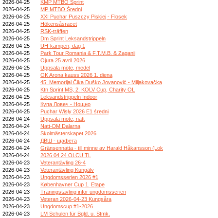
2026-04-25
KMP MTBO Sprint
2026-04-25
MP MTBO Średni
2026-04-25
XXI Puchar Puszczy Piskiej - Flosek
2026-04-25
Hökensåsracet
2026-04-25
RSK-träffen
2026-04-25
Dm Sprint Leksandstrippeln
2026-04-25
UH-kampen, dag 1
2026-04-25
Park Tour Romania & F.T.M.B. & Zaganii
2026-04-25
Ojura 25 avril 2026
2026-04-25
Uppsala möte, medel
2026-04-25
OK Arona kauss 2026 1. diena
2026-04-25
45. Memorijal Čika Duško Jovanović - Miljakovačka
2026-04-25
Ktn Sprint MS, 2. KOLV Cup, Charity OL
2026-04-25
Leksandstrippeln Indoor
2026-04-25
Купа Ловеч - Нощно
2026-04-25
Puchar Wisły 2026 E1 średni
2026-04-24
Uppsala möte, natt
2026-04-24
Natt-DM Dalarna
2026-04-24
Skolmästerskapet 2026
2026-04-24
ДВШ - щафета
2026-04-24
Gränsennatta - till minne av Harald Håkansson (Lok
2026-04-24
2026 04 24 OLCU TL
2026-04-23
Veterantävling 26-4
2026-04-23
Veterantävling Kungälv
2026-04-23
Ungdomsserien 2026 #1
2026-04-23
Københavner Cup 1. Etape
2026-04-23
Träningstävling inför ungdomsserien
2026-04-23
Veteran 2026-04-23 Kungsåra
2026-04-23
Ungdomscup #1-2026
2026-04-23
LM Schulen für Bgld. u. Stmk.