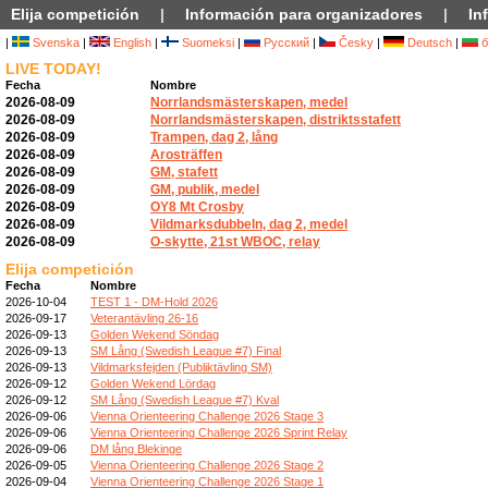
Elija competición
|
Información para organizadores
|
In
|
Svenska
|
English
|
Suomeksi
|
Русский
|
Česky
|
Deutsch
|
б
LIVE TODAY!
Fecha
Nombre
2026-08-09
Norrlandsmästerskapen, medel
2026-08-09
Norrlandsmästerskapen, distriktsstafett
2026-08-09
Trampen, dag 2, lång
2026-08-09
Arosträffen
2026-08-09
GM, stafett
2026-08-09
GM, publik, medel
2026-08-09
OY8 Mt Crosby
2026-08-09
Vildmarksdubbeln, dag 2, medel
2026-08-09
O-skytte, 21st WBOC, relay
Elija competición
Fecha
Nombre
2026-10-04
TEST 1 - DM-Hold 2026
2026-09-17
Veterantävling 26-16
2026-09-13
Golden Wekend Söndag
2026-09-13
SM Lång (Swedish League #7) Final
2026-09-13
Vildmarksfejden (Publiktävling SM)
2026-09-12
Golden Wekend Lördag
2026-09-12
SM Lång (Swedish League #7) Kval
2026-09-06
Vienna Orienteering Challenge 2026 Stage 3
2026-09-06
Vienna Orienteering Challenge 2026 Sprint Relay
2026-09-06
DM lång Blekinge
2026-09-05
Vienna Orienteering Challenge 2026 Stage 2
2026-09-04
Vienna Orienteering Challenge 2026 Stage 1