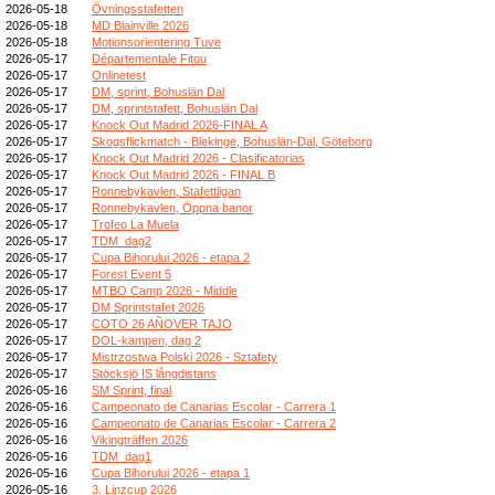
2026-05-18
Övningsstafetten
2026-05-18
MD Blainville 2026
2026-05-18
Motionsorientering Tuve
2026-05-17
Départementale Fitou
2026-05-17
Onlinetest
2026-05-17
DM, sprint, Bohuslän Dal
2026-05-17
DM, sprintstafett, Bohuslän Dal
2026-05-17
Knock Out Madrid 2026-FINAL A
2026-05-17
Skogsflickmatch - Blekinge, Bohuslän-Dal, Göteborg
2026-05-17
Knock Out Madrid 2026 - Clasificatorias
2026-05-17
Knock Out Madrid 2026 - FINAL B
2026-05-17
Ronnebykavlen, Stafettligan
2026-05-17
Ronnebykavlen, Öppna banor
2026-05-17
Trofeo La Muela
2026-05-17
TDM_dag2
2026-05-17
Cupa Bihorului 2026 - etapa 2
2026-05-17
Forest Event 5
2026-05-17
MTBO Camp 2026 - Middle
2026-05-17
DM Sprintstafet 2026
2026-05-17
COTO 26 AÑOVER TAJO
2026-05-17
DOL-kampen, dag 2
2026-05-17
Mistrzostwa Polski 2026 - Sztafety
2026-05-17
Stöcksjö IS långdistans
2026-05-16
SM Sprint, final
2026-05-16
Campeonato de Canarias Escolar - Carrera 1
2026-05-16
Campeonato de Canarias Escolar - Carrera 2
2026-05-16
Vikingträffen 2026
2026-05-16
TDM_dag1
2026-05-16
Cupa Bihorului 2026 - etapa 1
2026-05-16
3. Linzcup 2026