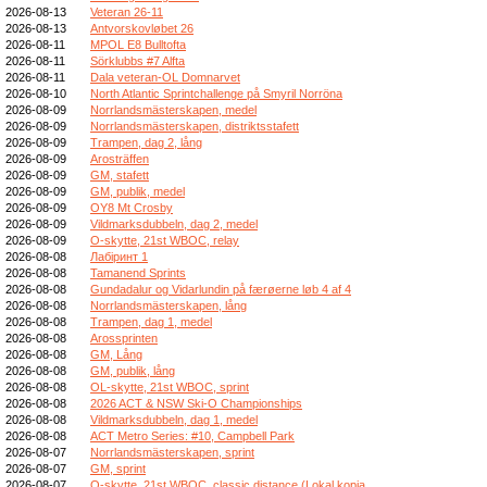
2026-08-13
Veteran 26-11
2026-08-13
Antvorskovløbet 26
2026-08-11
MPOL E8 Bulltofta
2026-08-11
Sörklubbs #7 Alfta
2026-08-11
Dala veteran-OL Domnarvet
2026-08-10
North Atlantic Sprintchallenge på Smyril Norröna
2026-08-09
Norrlandsmästerskapen, medel
2026-08-09
Norrlandsmästerskapen, distriktsstafett
2026-08-09
Trampen, dag 2, lång
2026-08-09
Arosträffen
2026-08-09
GM, stafett
2026-08-09
GM, publik, medel
2026-08-09
OY8 Mt Crosby
2026-08-09
Vildmarksdubbeln, dag 2, medel
2026-08-09
O-skytte, 21st WBOC, relay
2026-08-08
Лабіринт 1
2026-08-08
Tamanend Sprints
2026-08-08
Gundadalur og Vidarlundin på færøerne løb 4 af 4
2026-08-08
Norrlandsmästerskapen, lång
2026-08-08
Trampen, dag 1, medel
2026-08-08
Arossprinten
2026-08-08
GM, Lång
2026-08-08
GM, publik, lång
2026-08-08
OL-skytte, 21st WBOC, sprint
2026-08-08
2026 ACT & NSW Ski-O Championships
2026-08-08
Vildmarksdubbeln, dag 1, medel
2026-08-08
ACT Metro Series: #10, Campbell Park
2026-08-07
Norrlandsmästerskapen, sprint
2026-08-07
GM, sprint
2026-08-07
O-skytte, 21st WBOC, classic distance (Lokal kopia