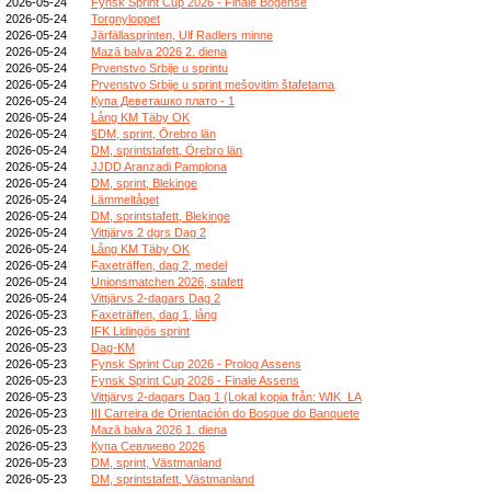
2026-05-24
Fynsk Sprint Cup 2026 - Finale Bogense
2026-05-24
Torgnyloppet
2026-05-24
Järfällasprinten, Ulf Radlers minne
2026-05-24
Mazā balva 2026 2. diena
2026-05-24
Prvenstvo Srbije u sprintu
2026-05-24
Prvenstvo Srbije u sprint mešovitim štafetama
2026-05-24
Купа Деветашко плато - 1
2026-05-24
Lång KM Täby OK
2026-05-24
§DM, sprint, Örebro län
2026-05-24
DM, sprintstafett, Örebro län
2026-05-24
JJDD Aranzadi Pamplona
2026-05-24
DM, sprint, Blekinge
2026-05-24
Lämmeltåget
2026-05-24
DM, sprintstafett, Blekinge
2026-05-24
Vittjärvs 2 dgrs Dag 2
2026-05-24
Lång KM Täby OK
2026-05-24
Faxeträffen, dag 2, medel
2026-05-24
Unionsmatchen 2026, stafett
2026-05-24
Vittjärvs 2-dagars Dag 2
2026-05-23
Faxeträffen, dag 1, lång
2026-05-23
IFK Lidingös sprint
2026-05-23
Dag-KM
2026-05-23
Fynsk Sprint Cup 2026 - Prolog Assens
2026-05-23
Fynsk Sprint Cup 2026 - Finale Assens
2026-05-23
Vittjärvs 2-dagars Dag 1 (Lokal kopia från: WIK_LA
2026-05-23
III Carreira de Orientación do Bosque do Banquete
2026-05-23
Mazā balva 2026 1. diena
2026-05-23
Купа Севлиево 2026
2026-05-23
DM, sprint, Västmanland
2026-05-23
DM, sprintstafett, Västmanland