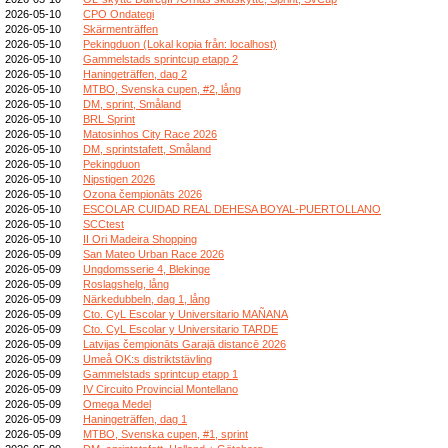
2026-05-10
CPO Ondategi
2026-05-10
Skärmenträffen
2026-05-10
Pekingduon (Lokal kopia från: localhost)
2026-05-10
Gammelstads sprintcup etapp 2
2026-05-10
Haningeträffen, dag 2
2026-05-10
MTBO, Svenska cupen, #2, lång
2026-05-10
DM, sprint, Småland
2026-05-10
BRL Sprint
2026-05-10
Matosinhos City Race 2026
2026-05-10
DM, sprintstafett, Småland
2026-05-10
Pekingduon
2026-05-10
Nipstigen 2026
2026-05-10
Ozona čempionāts 2026
2026-05-10
ESCOLAR CUIDAD REAL DEHESA BOYAL-PUERTOLLANO
2026-05-10
SCCtest
2026-05-10
II Ori Madeira Shopping
2026-05-09
San Mateo Urban Race 2026
2026-05-09
Ungdomsserie 4, Blekinge
2026-05-09
Roslagshelg, lång
2026-05-09
Närkedubbeln, dag 1, lång
2026-05-09
Cto. CyL Escolar y Universitario MAÑANA
2026-05-09
Cto. CyL Escolar y Universitario TARDE
2026-05-09
Latvijas čempionāts Garajā distancē 2026
2026-05-09
Umeå OK:s distriktstävling
2026-05-09
Gammelstads sprintcup etapp 1
2026-05-09
IV Circuito Provincial Montellano
2026-05-09
Omega Medel
2026-05-09
Haningeträffen, dag 1
2026-05-09
MTBO, Svenska cupen, #1, sprint