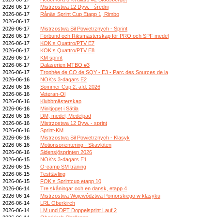
2026-06-17
Mistrzostwa 12 Dyw. - średni
2026-06-17
Rånäs Sprint Cup Etapp 1, Rimbo
2026-06-17
2026-06-17
Mistrzostwa Sił Powietrznych - Sprint
2026-06-17
Förbund och Riksmästerskap för PRO och SPF medel
2026-06-17
KOK:s Quattro/PTV E7
2026-06-17
KOK:s Quattro/PTV E8
2026-06-17
KM sprint
2026-06-17
Dalaserien MTBO #3
2026-06-17
Trophée de CO de SQY - E3 - Parc des Sources de la
2026-06-16
NOK:s 3-dagars E2
2026-06-16
Sommer Cup 2. afd. 2026
2026-06-16
Veteran-Ol
2026-06-16
Klubbmästerskap
2026-06-16
Minitjoget i Sätila
2026-06-16
DM, medel, Medelpad
2026-06-16
Mistrzostwa 12 Dyw. - sprint
2026-06-16
Sprint-KM
2026-06-16
Mistrzostwa Sił Powietrznych - Klasyk
2026-06-16
Motionsorientering - Skavlöten
2026-06-16
Sidensjösprinten 2026
2026-06-15
NOK:s 3-dagars E1
2026-06-15
O-camp SM träning
2026-06-15
Testtävling
2026-06-15
FOK:s Sprintcup etapp 10
2026-06-14
Tre skåningar och en dansk, etapp 4
2026-06-14
Mistrzostwa Województwa Pomorskiego w klasyku
2026-06-14
LRL Oberkirch
2026-06-14
LM und DPT Doppelsprint Lauf 2