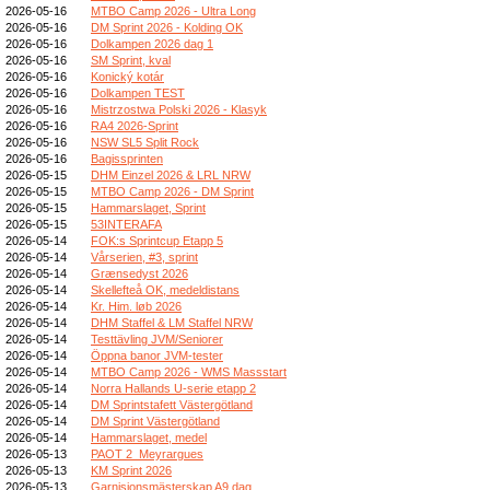
2026-05-16
MTBO Camp 2026 - Ultra Long
2026-05-16
DM Sprint 2026 - Kolding OK
2026-05-16
Dolkampen 2026 dag 1
2026-05-16
SM Sprint, kval
2026-05-16
Konický kotár
2026-05-16
Dolkampen TEST
2026-05-16
Mistrzostwa Polski 2026 - Klasyk
2026-05-16
RA4 2026-Sprint
2026-05-16
NSW SL5 Split Rock
2026-05-16
Bagissprinten
2026-05-15
DHM Einzel 2026 & LRL NRW
2026-05-15
MTBO Camp 2026 - DM Sprint
2026-05-15
Hammarslaget, Sprint
2026-05-15
53INTERAFA
2026-05-14
FOK:s Sprintcup Etapp 5
2026-05-14
Vårserien, #3, sprint
2026-05-14
Grænsedyst 2026
2026-05-14
Skellefteå OK, medeldistans
2026-05-14
Kr. Him. løb 2026
2026-05-14
DHM Staffel & LM Staffel NRW
2026-05-14
Testtävling JVM/Seniorer
2026-05-14
Öppna banor JVM-tester
2026-05-14
MTBO Camp 2026 - WMS Massstart
2026-05-14
Norra Hallands U-serie etapp 2
2026-05-14
DM Sprintstafett Västergötland
2026-05-14
DM Sprint Västergötland
2026-05-14
Hammarslaget, medel
2026-05-13
PAOT 2_Meyrargues
2026-05-13
KM Sprint 2026
2026-05-13
Garnisionsmästerskap A9 dag