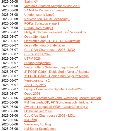
2026-06-08
Sprint-KM
2026-06-08
Varsinais-Suomen Kompassiviesti 2026
2026-06-08
SA Middle Distance Champs
2026-06-08
Ungdomsserie Umeå
2026-06-08
Närkeserien i MTBO deltävling 2
2026-06-08
FOK:s Sprintcup etapp 9
2026-06-08
Resan 2026 Etapp 1
2026-06-07
Midtjysk Sommerweekend, Linå Vesterskov
2026-06-07
Ösaträffen dag 3
2026-06-07
Ösaträffen dag 3 DH14-DH16 Jaktstart
2026-06-07
Ösaträffen dag 3-Stafettligan
2026-06-07
CdL OAlp Chamrousse 2026 - MD2
2026-06-07
CLRS Baixas 2026
2026-06-07
UTPV 2026
2026-06-07
Bredarydssprinten
2026-06-07
Västerbottens 3-dagars, dag 3, medel
2026-06-07
3ª PCOP Cádiz - Doble Sprint Vejer 1ª Manga
2026-06-07
3ª PCOP Cádiz - Doble Sprint Vejer 2ª Manga
2026-06-07
Черешова купа 2
2026-06-07
TEST - BANYA
2026-06-07
Latvijas Čempionāts Sprinta Stafetē2026
2026-06-07
Ques 2026
2026-06-06
Midtjysk Sommerweekend Skærbøge, Mellem Testløb
2026-06-06
KM Hästveda OK, FK Göingarna och Härlövs IF
2026-06-06
Swedish League #5 WRE + Ösaträffen dag 2
2026-06-06
LD baixas juin 2026
2026-06-06
CdL OAlp Chamrousse 2026 - MD1
2026-06-06
KM Lång
2026-06-06
Vårserien, #5, lång
2026-06-06
KM Sprint Stigmännen