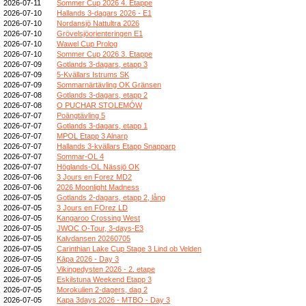
2026-07-11
Sommer Cup 2026 4. Etappe
2026-07-10
Hallands 3-dagars 2026 - E1
2026-07-10
Nordansjö Nattultra 2026
2026-07-10
Grövelsjöorienteringen E1
2026-07-10
Wawel Cup Prolog
2026-07-10
Sommer Cup 2026 3. Etappe
2026-07-09
Gotlands 3-dagars, etapp 3
2026-07-09
5-Kvällars Istrums SK
2026-07-09
Sommarnärtävling OK Gränsen
2026-07-08
Gotlands 3-dagars, etapp 2
2026-07-08
O PUCHAR STOLEMÓW
2026-07-07
Poängtävling 5
2026-07-07
Gotlands 3-dagars, etapp 1
2026-07-07
MPOL Etapp 3 Alnarp
2026-07-07
Hallands 3-kvällars Etapp Snapparp
2026-07-07
Sommar-OL 4
2026-07-07
Höglands-OL Nässjö OK
2026-07-06
3 Jours en Forez MD2
2026-07-06
2026 Moonlight Madness
2026-07-05
Gotlands 2-dagars, etapp 2, lång
2026-07-05
3 Jours en FOrez LD
2026-07-05
Kangaroo Crossing West
2026-07-05
JWOC O-Tour, 3-days-E3
2026-07-05
Kalvdansen 20260705
2026-07-05
Carinthian Lake Cup Stage 3 Lind ob Velden
2026-07-05
Kāpa 2026 - Day 3
2026-07-05
Vikingedysten 2026 - 2. etape
2026-07-05
Eskilstuna Weekend Etapp 3
2026-07-05
Morokulien 2-dagers, dag 2
2026-07-05
Kapa 3days 2026 - MTBO - Day 3