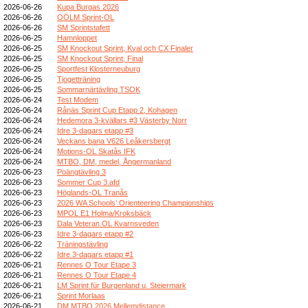
2026-06-26
Kupa Burgas 2026
2026-06-26
OÖLM Sprint-OL
2026-06-26
SM Sprintstafett
2026-06-25
Hamnloppet
2026-06-25
SM Knockout Sprint, Kval och CX Finaler
2026-06-25
SM Knockout Sprint, Final
2026-06-25
Sportfest Klosterneuburg
2026-06-25
Tjogetträning
2026-06-25
Sommarnärtävling TSOK
2026-06-24
Test Modem
2026-06-24
Rånäs Sprint Cup Etapp 2, Kohagen
2026-06-24
Hedemora 3-kvällars #3 Västerby Norr
2026-06-24
Idre 3-dagars etapp #3
2026-06-24
Veckans bana V626 Leåkersbergt
2026-06-24
Motions-OL Skatås IFK
2026-06-24
MTBO, DM, medel, Ångermanland
2026-06-23
Poängtävling 3
2026-06-23
Sommer Cup 3.afd
2026-06-23
Höglands-OL Tranås
2026-06-23
2026 WA Schools’ Orienteering Championships
2026-06-23
MPOL E1 Holma/Kroksbäck
2026-06-23
Dala Veteran OL Kvarnsveden
2026-06-23
Idre 3-dagars etapp #2
2026-06-22
Träningstävling
2026-06-22
Idre 3-dagars etapp #1
2026-06-21
Rennes O Tour Etape 3
2026-06-21
Rennes O Tour Etape 4
2026-06-21
LM Sprint für Burgenland u. Steiermark
2026-06-21
Sprint Morlaas
2026-06-21
DM MTBO 2026 Mellemdistance