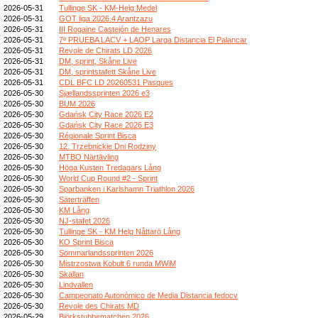
2026-05-31
Tullinge SK - KM-Helg Medel
2026-05-31
GOT liga 2026.4 Arantzazu
2026-05-31
III Rogaine Castejón de Henares
2026-05-31
7ª PRUEBA LACV + LAOP Larga Distancia El Palancar
2026-05-31
Revole de Chirats LD 2026
2026-05-31
DM, sprint, Skåne Live
2026-05-31
DM, sprintstafett Skåne Live
2026-05-31
CDL BFC LD 20260531 Pasques
2026-05-30
Sjællandssprinten 2026 e3
2026-05-30
BUM 2026
2026-05-30
Gdańsk City Race 2026 E2
2026-05-30
Gdańsk City Race 2026 E3
2026-05-30
Régionale Sprint Bisca
2026-05-30
12. Trzebnickie Dni Rodziny
2026-05-30
MTBO Närtävling
2026-05-30
Höga Kusten Tredagars Lång
2026-05-30
World Cup Round #2 - Sprint
2026-05-30
Sparbanken i Karlshamn Triathlon 2026
2026-05-30
Säterträffen
2026-05-30
KM Lång
2026-05-30
NJ-stafet 2026
2026-05-30
Tullinge SK - KM Helg Nåttarö Lång
2026-05-30
KO Sprint Bisca
2026-05-30
Sommarlandssprinten 2026
2026-05-30
Mistrzostwa Kobułt 6 runda MWiM
2026-05-30
Skällan
2026-05-30
Lindvallen
2026-05-30
Campeonato Autonómico de Media Distancia fedocv
2026-05-30
Revole des Chirats MD
2026-05-29
Björkstubbematchen 2026