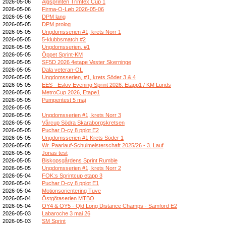
2026-05-06
Älgsprinten Trimtex Cup 1
2026-05-06
Firma-O-Løb 2026-05-06
2026-05-06
DPM lang
2026-05-05
DPM prolog
2026-05-05
Ungdomsserien #1, krets Norr 1
2026-05-05
5-klubbsmatch #2
2026-05-05
Ungdomsserien, #1
2026-05-05
Öppet Sprint-KM
2026-05-05
SF5D 2026 4etape Vester Skerninge
2026-05-05
Dala veteran-OL
2026-05-05
Ungdomsserien, #1, krets Söder 3 & 4
2026-05-05
EES - Eslöv Evening Sprint 2026. Etapp1 / KM Lunds
2026-05-05
MetroCup 2026, Etape1
2026-05-05
Pumpentest 5 maj
2026-05-05
2026-05-05
Ungdomsserien #1, krets Norr 3
2026-05-05
Vårcup Södra Skaraborgskretsen
2026-05-05
Puchar D-cy 8 pplot E2
2026-05-05
Ungdomsserien #1 Krets Söder 1
2026-05-05
Wr. Paarlauf-Schulmeisterschaft 2025/26 - 3. Lauf
2026-05-05
Jonas test
2026-05-05
Biskopsgårdens Sprint Rumble
2026-05-05
Ungdomsserien #1, krets Norr 2
2026-05-04
FOK:s Sprintcup etapp 3
2026-05-04
Puchar D-cy 8 pplot E1
2026-05-04
Motionsorientering Tuve
2026-05-04
Östgötaserien MTBO
2026-05-04
OY4 & OY5 - Qld Long Distance Champs - Samford E2
2026-05-03
Labaroche 3 mai 26
2026-05-03
SM Sprint