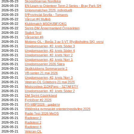
2026-05-23
Skogslöparnas Nordiska
2026-05-23
EN Learn to Orienteer Term 2 Series - Bray Park SH
2026-05-23
Unionsmatchen 2026, individuellt
2026-05-23
5ºProvincial Sevilla - Tomares
2026-05-22
Vårcup #4 Mullsjö
2026-05-22
Klubbmatch MSOK/BIF/OKG
2026-05-22
Sprint-DM Ångermanland Örnsprinten
2026-05-22
Stafett Test
2026-05-21
Vårserien #4
2026-05-21
Motions-OL - Borås 3 av 5 VT [Rydboholms SK]_versi
2026-05-21
Ungdomsserien, #2, krets Söder 3
2026-05-21
Ungdomsserien, #2, krets Söder 4
2026-05-21
Ungdomsserien, #2, krets Norr 2
2026-05-21
Ungdomsserien, #2, krets Norr 1
2026-05-21
Ungdomsserien 2026 Sätra
2026-05-21
Skidklubbens Sommarserie 2
2026-05-21
VB-serien 21 maj 2026
2026-05-21
Ungdomsserien, #2, krets Norr 3
2026-05-21
Veteran-OL Göteborg 21 maj 2026
2026-05-21
Mistrzostwa 11DKPanc - SZTAFETY
2026-05-21
Ungdomsserien, #2, krets Söder 2
2026-05-21
DM Sprint Gästrikland
2026-05-21
Fyrklöver #2 2026
2026-05-21
РП-МВР2026 - щафети
2026-05-21
Widénska gymnasiet orienteringstävling 2026
2026-05-21
Radio Test 2026 MeOS
2026-05-21
Radiotest 2
2026-05-21
Radiotest 2
2026-05-21
Radiotest 4
2026-05-21
Veteran-OL