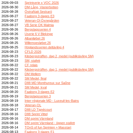
2026-09-03
Sprintserie x VOC 2026
2026-08-30
DM-Lång, Västerbotten
2026-08-28
ÖstraNatt Seskarö
2026-08-27
Faaborg 3-dages E3
2026-08-27
Veteran-Ol Öxnegården
2026-08-27
VB Serie OK Malmia
2026-08-26
Bergslagsserien 4
2026-08-26
Userie 6 V Blekinge
2026-08-26
Albaniløbet 26
2026-08-25
Willemoesløbet 26
2026-08-25
Höglandsserien deltävling 4
2026-08-23
CFLD 2026
2026-08-23
Kilsbergsträffen, dag 2, medel (publiktävling SM)
2026-08-23
SM, stafett
2026-08-22
CF relais
2026-08-22
Kilsbergsträffen, dag 1, medel (publiktävling SM)
2026-08-22
DM Mellem
2026-08-22
SM Medel, final
2026-08-21
D88 MD Monthureux sur Saône
2026-08-21
SM Medel, kval
2026-08-20
Faaborg 3-dages E2
2026-08-19
Bergslagsserien 3
2026-08-19
Inter-régionale MD - Luxeuil-les-Bains
2026-08-18
Veteran-OL
2026-08-17
D88 LD Tignécourt
2026-08-16
D88 Sprint Vittel
2026-08-16
DM sprint Värmland
2026-08-16
DM sprint Värmland - öppen stafett
2026-08-14
TOnS of fun Sprinten + Masstart
2026-08-13
Faaborg 3-dages E1