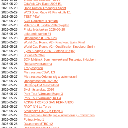
2026-05-29
Gdańsk City Race 2026 E1
2026-05-29
Höga Kusten Tredagars Sprint
2026-05-29
WCS Spec Race #1 Kinnekulle E1
2026-05-29
TEST PEW
2026-05-29
SOK Radiotest 4 Nyt løb
2026-05-28
Veteran-OL, Södra Vätterbygden
2026-05-28
Friskvårdslunken 2026-05-28
2026-05-28
Leksands serien #1
2026-05-28
Utmaningen # 3 260528
2026-05-28
World Cup Round #2 - Knockout Sprint Final
2026-05-28
World Cup Round #2 - Qualification Knockout Sprint
2026-05-28
Fyns 5-dages 2026 - 2 etape i Højby
2026-05-28
Sprint-KM 2026
2026-05-28
SOK Midtjysk Sommerweekend Testsetup i klubben
2026-05-28
Roslagsveteranerna
2026-05-27
Trarydsgrillen
2026-05-27
Mistrzostwa CSWL E3
2026-05-27
Mistrzostwa Orientuj się w aglomeracji
2026-05-27
Ungdomsserien 2026 #2
2026-05-27
Ultralång-DM Gästrikland
2026-05-27
Skolmästerskap 2026
2026-05-27
Park Tour Värmland Etapp 3
2026-05-27
Park Tour Värmland, Kil E4
2026-05-27
ACING TROFEO SAN FERNANDO
2026-05-27
PAOT N°4 La Torse
2026-05-27
Stockholm City Cup Etapp 3
2026-05-27
Mistrzostwa Orientuj się w aglomeracji - dziewczyn
2026-05-26
Poängtävling 1
2026-05-26
Dalaserien MTBO #2
2026-05-26
Ungdomsserien #4 TSOK