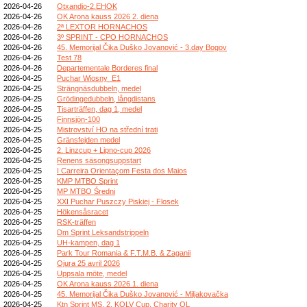
2026-04-26
Otxandio-2.EHOK
2026-04-26
OK Arona kauss 2026 2. diena
2026-04-26
2ª LEXTOR HORNACHOS
2026-04-26
3º SPRINT - CPO HORNACHOS
2026-04-26
45. Memorijal Čika Duško Jovanović - 3.day Bogov
2026-04-26
Test 78
2026-04-26
Departementale Borderes final
2026-04-25
Puchar Wiosny_E1
2026-04-25
Strängnäsdubbeln, medel
2026-04-25
Grödingedubbeln, långdistans
2026-04-25
Tisarträffen, dag 1, medel
2026-04-25
Finnsjön-100
2026-04-25
Mistrovství HO na střední trati
2026-04-25
Gränsfejden medel
2026-04-25
2. Linzcup + Lipno-cup 2026
2026-04-25
Renens säsongsuppstart
2026-04-25
I Carreira Orientaçom Festa dos Maios
2026-04-25
KMP MTBO Sprint
2026-04-25
MP MTBO Średni
2026-04-25
XXI Puchar Puszczy Piskiej - Flosek
2026-04-25
Hökensåsracet
2026-04-25
RSK-träffen
2026-04-25
Dm Sprint Leksandstrippeln
2026-04-25
UH-kampen, dag 1
2026-04-25
Park Tour Romania & F.T.M.B. & Zaganii
2026-04-25
Ojura 25 avril 2026
2026-04-25
Uppsala möte, medel
2026-04-25
OK Arona kauss 2026 1. diena
2026-04-25
45. Memorijal Čika Duško Jovanović - Miljakovačka
2026-04-25
Ktn Sprint MS, 2. KOLV Cup, Charity OL