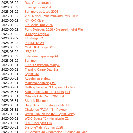
2026-06-02
Dala OL-veteraner
2026-06-02
trainingcapday2nd
2026-06-02
Sommercup 1 afd 2026
2026-06-02
VPT 4, final - Västmanland Park Tour
2026-06-02
KM, OK Kåre
2026-06-02
IFK Medel Km 2026
2026-06-02
Fyns 5-dages 2026 - 3 etape i Holluf Pile
2026-06-02
U-ringen etapp 3
2026-06-02
Till Skogs #2
2026-06-02
Puchar DGW
2026-06-02
Medel KM Eksjö SOK
2026-06-02
tEST 82
2026-06-02
Eskilstuna sprintcup #4
2026-06-02
Sommer
2026-06-01
FOK:s Sprintcup etapp 8
2026-06-01
Training Camp Day 1st
2026-06-01
Sprint KM
2026-06-01
Avsutningsstafett
2026-06-01
Motionsorientering #1
2026-05-31
Slottssprinten + DM, sprint, Uppland
2026-05-31
Slottssprintstafetten, teamsprint
2026-05-31
Gdańsk City Race 2026 E4
2026-05-31
Bijvank Blaricum
2026-05-31
Höga Kusten Tredagars Medel
2026-05-31
Challenge PACA n°5 - Pavoux
2026-05-31
World Cup Round #2 - Sprint Relay
2026-05-31
WOC Spect #3 - Kinnekulle E2
2026-05-31
OY6-Sheepstn Crk
2026-05-31
1-2 DiviMatch 31 maj 2026
2026-05-31
VI Carreira de Orientación - Caldas de Reis