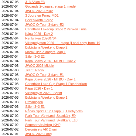
2026-07-05
3+3 Sälen E3
2026-07-04
Gotlands 2-dagars, etapp 1, medel
2026-07-04
JWOC 2026 Relay
2026-07-04
3 Jours en Forez MD1
2026-07-04
Beechworth Gorge
2026-07-04
JWOC O-Tour, 3-days-E2
2026-07-04
Carinthian Lakecup Stage 2 Penken Turia
2026-07-04
Kāpa 2026 - Day 2
2026-07-04
Renlunken 20260704
2026-07-04
Vikingedysten 2026 - 1. etape (Local copy from: 19
2026-07-04
Eskilstuna Weekend Etapp 2
2026-07-04
Morokulien 2-dagers, dag 1
2026-07-04
Sälen 3+3 E2
2026-07-04
Kapa 3days 2026 - MTBO - Day 2
2026-07-03
JWOC 2026 Middle
2026-07-03
Test 3 Radio
2026-07-03
JWOC O-Tour, 3-days-E1
2026-07-03
Kapa 3days 2026 - MTBO - Day 1
2026-07-03
Carinthian Lake Cup Stage 1 Plescherken
2026-07-03
Kāpa 2026 - Day 1
2026-07-03
Vikingedyst 2026 - Sprint
2026-07-03
Eskilstuna Weekend Etapp 1
2026-07-03
Utmaningen
2026-07-03
Sälen 3+3 E1
2026-07-02
Rånäs Sprint Cup Etapp 3 , Ekebyholm
2026-07-02
Park Tour Värmland, Skattkärr, E9
2026-07-02
Park Tour Värmland, Skattkärr, E10
2026-07-02
Sommarnärtävling IKHP
2026-07-02
Bergnäsets AIK 2 juni
2026-07-01
JWOC 2026 Long