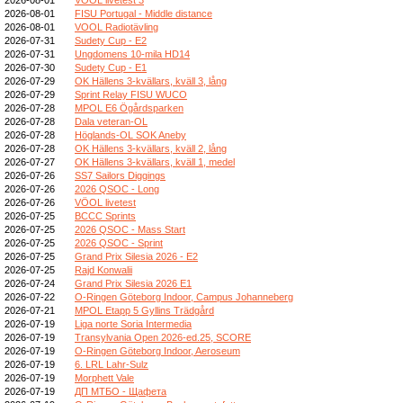
2026-08-01
FISU Portugal - Middle distance
2026-08-01
VOOL Radiotävling
2026-07-31
Sudety Cup - E2
2026-07-31
Ungdomens 10-mila HD14
2026-07-30
Sudety Cup - E1
2026-07-29
OK Hällens 3-kvällars, kväll 3, lång
2026-07-29
Sprint Relay FISU WUCO
2026-07-28
MPOL E6 Ögårdsparken
2026-07-28
Dala veteran-OL
2026-07-28
Höglands-OL SOK Aneby
2026-07-28
OK Hällens 3-kvällars, kväll 2, lång
2026-07-27
OK Hällens 3-kvällars, kväll 1, medel
2026-07-26
SS7 Sailors Diggings
2026-07-26
2026 QSOC - Long
2026-07-26
VÖOL livetest
2026-07-25
BCCC Sprints
2026-07-25
2026 QSOC - Mass Start
2026-07-25
2026 QSOC - Sprint
2026-07-25
Grand Prix Silesia 2026 - E2
2026-07-25
Rajd Konwalii
2026-07-24
Grand Prix Silesia 2026 E1
2026-07-22
O-Ringen Göteborg Indoor, Campus Johanneberg
2026-07-21
MPOL Etapp 5 Gyllins Trädgård
2026-07-19
Liga norte Soria Intermedia
2026-07-19
Transylvania Open 2026-ed.25, SCORE
2026-07-19
O-Ringen Göteborg Indoor, Aeroseum
2026-07-19
6. LRL Lahr-Sulz
2026-07-19
Morphett Vale
2026-07-19
ДП МТБО - Щафета