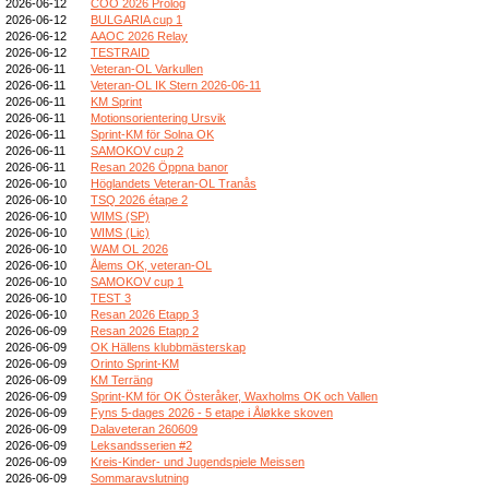
2026-06-12
COO 2026 Prolog
2026-06-12
BULGARIA cup 1
2026-06-12
AAOC 2026 Relay
2026-06-12
TESTRAID
2026-06-11
Veteran-OL Varkullen
2026-06-11
Veteran-OL IK Stern 2026-06-11
2026-06-11
KM Sprint
2026-06-11
Motionsorientering Ursvik
2026-06-11
Sprint-KM för Solna OK
2026-06-11
SAMOKOV cup 2
2026-06-11
Resan 2026 Öppna banor
2026-06-10
Höglandets Veteran-OL Tranås
2026-06-10
TSQ 2026 étape 2
2026-06-10
WIMS (SP)
2026-06-10
WIMS (Lic)
2026-06-10
WAM OL 2026
2026-06-10
Ålems OK, veteran-OL
2026-06-10
SAMOKOV cup 1
2026-06-10
TEST 3
2026-06-10
Resan 2026 Etapp 3
2026-06-09
Resan 2026 Etapp 2
2026-06-09
OK Hällens klubbmästerskap
2026-06-09
Orinto Sprint-KM
2026-06-09
KM Terräng
2026-06-09
Sprint-KM för OK Österåker, Waxholms OK och Vallen
2026-06-09
Fyns 5-dages 2026 - 5 etape i Åløkke skoven
2026-06-09
Dalaveteran 260609
2026-06-09
Leksandsserien #2
2026-06-09
Kreis-Kinder- und Jugendspiele Meissen
2026-06-09
Sommaravslutning