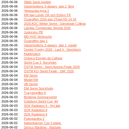
2026-06-06
Slättö Sand-medeln
2026-06-06
Västerbottens 3-dagars, dag 2, lång
2026-06-06
Черешова купа 1
2026-06-06
KM dag Lunds OK och Eslövs FK
2026-06-06
Ösaträffen 2026 dag 2Total HD 14-16
2026-06-06
2026 AOC Winter Sprint - Glendowie College
2026-06-06
Latvijas Čempionāts Sprintā 2026
2026-06-06
Juniorsko PB
2026-06-06
MD HVO Verbruche
2026-06-05
Ösaträffen dag 1
2026-06-05
Västerbottens 3-dagars, dag 1, medel
2026-06-05
Oepfel-Trophy 2026 - Lauf 4 - Steckborn
2026-06-04
Klubbmatch
2026-06-04
Oritoiça Estreito da Calheta
2026-06-04
Sprint Cup 3, Norsholm
2026-06-04
ÖSTM Sprint - Sport Austria Finals 2026
2026-06-04
ÖSTM KO-Sprint Finale - SAF 2026
2026-06-04
KM Sprint
2026-06-04
Medel-KM
2026-06-04
VB-Serien
2026-06-03
DM Sprint Stockholm
2026-06-03
Trarydsgrillen II
2026-06-03
Borlänge Sommarsprint
2026-06-03
Göteborg Sprint Cup, #4
2026-06-03
SOK Radiotest 5 - Nyt løb
2026-06-03
SOK Radiotest 8
2026-06-03
SOK Radiotest 8
2026-06-02
Poängtävling 2
2026-06-02
Københavner Cup 3 etape.
2026-06-02
Semco Maritime - Marbæk