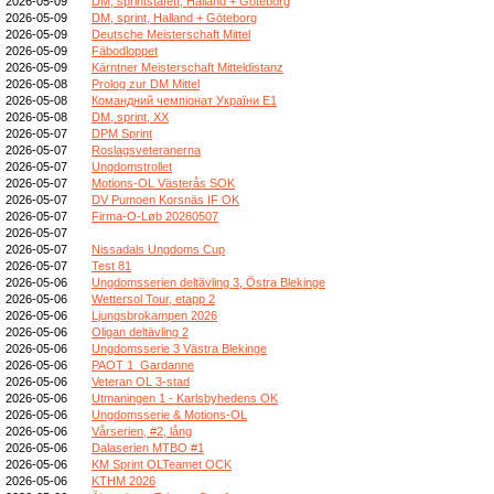
2026-05-09
DM, sprintstafett, Halland + Göteborg
2026-05-09
DM, sprint, Halland + Göteborg
2026-05-09
Deutsche Meisterschaft Mittel
2026-05-09
Fäbodloppet
2026-05-09
Kärntner Meisterschaft Mitteldistanz
2026-05-08
Prolog zur DM Mittel
2026-05-08
Командний чемпіонат України E1
2026-05-08
DM, sprint, XX
2026-05-07
DPM Sprint
2026-05-07
Roslagsveteranerna
2026-05-07
Ungdomstrollet
2026-05-07
Motions-OL Västerås SOK
2026-05-07
DV Pumoen Korsnäs IF OK
2026-05-07
Firma-O-Løb 20260507
2026-05-07
2026-05-07
Nissadals Ungdoms Cup
2026-05-07
Test 81
2026-05-06
Ungdomsserien deltävling 3, Östra Blekinge
2026-05-06
Wettersol Tour, etapp 2
2026-05-06
Ljungsbrokampen 2026
2026-05-06
Oligan deltävling 2
2026-05-06
Ungdomsserie 3 Västra Blekinge
2026-05-06
PAOT 1_Gardanne
2026-05-06
Veteran OL 3-stad
2026-05-06
Utmaningen 1 - Karlsbyhedens OK
2026-05-06
Ungdomsserie & Motions-OL
2026-05-06
Vårserien, #2, lång
2026-05-06
Dalaserien MTBO #1
2026-05-06
KM Sprint OLTeamet OCK
2026-05-06
KTHM 2026