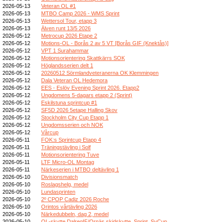
2026-05-13
Veteran OL #1
2026-05-13
MTBO Camp 2026 - WMS Sprint
2026-05-13
Wettersol Tour, etapp 3
2026-05-13
Älven runt 13/5 2026
2026-05-12
Metrocup 2026 Etape 2
2026-05-12
Motions-OL - Borås 2 av 5 VT [Borås GIF (Knektås)]
2026-05-12
VPT 1 Surahammar
2026-05-12
Motionsorientering Skattkärrs SOK
2026-05-12
Höglandsserien delt 1
2026-05-12
20260512 Sörmlandveteranerna OK Klemmingen
2026-05-12
Dala Veteran OL Hedemora
2026-05-12
EES - Eslöv Evening Sprint 2026. Etapp2
2026-05-12
Ungdomens 5-dagars etapp 2 (Sprint)
2026-05-12
Eskilstuna sprintcup #1
2026-05-12
SF5D 2026 5etape Halling Skov
2026-05-12
Stockholm City Cup Etapp 1
2026-05-12
Ungdomsserien och NOK
2026-05-12
Vårcup
2026-05-11
FOK:s Sprintcup Etapp 4
2026-05-11
Träningstävling i Solf
2026-05-11
Motionsorientering Tuve
2026-05-11
LTF Micro-OL Montag
2026-05-11
Närkeserien i MTBO deltävling 1
2026-05-10
Divisionsmatch
2026-05-10
Roslagshelg, medel
2026-05-10
Lundasprinten
2026-05-10
2º CPOP Cadiz 2026 Roche
2026-05-10
Orintos vårtävling 2026
2026-05-10
Närkedubbeln, dag 2, medel
2026-05-10
OL-skytte DalregIF/Ornäs skidskytte, Sprint, SvCup