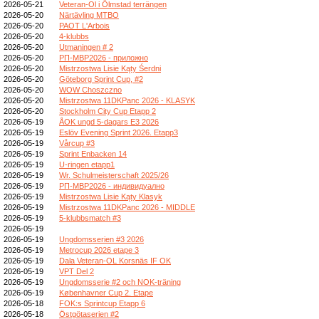
2026-05-21
Veteran-Ol i Ölmstad terrängen
2026-05-20
Närtävling MTBO
2026-05-20
PAOT L'Arbois
2026-05-20
4-klubbs
2026-05-20
Utmaningen # 2
2026-05-20
РП-МВР2026 - приложно
2026-05-20
Mistrzostwa Lisie Kąty Śerdni
2026-05-20
Göteborg Sprint Cup, #2
2026-05-20
WOW Choszczno
2026-05-20
Mistrzostwa 11DKPanc 2026 - KLASYK
2026-05-20
Stockholm City Cup Etapp 2
2026-05-19
ÅOK ungd 5-dagars E3 2026
2026-05-19
Eslöv Evening Sprint 2026. Etapp3
2026-05-19
Vårcup #3
2026-05-19
Sprint Enbacken 14
2026-05-19
U-ringen etapp1
2026-05-19
Wr. Schulmeisterschaft 2025/26
2026-05-19
РП-МВР2026 - индивидуално
2026-05-19
Mistrzostwa Lisie Kąty Klasyk
2026-05-19
Mistrzostwa 11DKPanc 2026 - MIDDLE
2026-05-19
5-klubbsmatch #3
2026-05-19
2026-05-19
Ungdomsserien #3 2026
2026-05-19
Metrocup 2026 etape 3
2026-05-19
Dala Veteran-OL Korsnäs IF OK
2026-05-19
VPT Del 2
2026-05-19
Ungdomsserie #2 och NOK-träning
2026-05-19
Københavner Cup 2. Etape
2026-05-18
FOK:s Sprintcup Etapp 6
2026-05-18
Östgötaserien #2