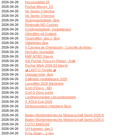
2026-04-28
Horsensløbet 26
2026-04-26
Puchar Wiosny_E2
2026-04-26
Vic Series 3 Nerrina
2026-04-26
Vic Series 3 Nerrina
2026-04-26
Strängnäsdubbeln, lång
2026-04-26
Régionale MD Cestres
2026-04-26
Grödingedubbeln, medeldistans
2026-04-26
Vårträffen på Gotland
2026-04-26
Tisarträffen, dag 2, lång
2026-04-26
Vättefejden lång
2026-04-26
V Carreira de Orientación - Concello de Ames
2026-04-26
Herkules skogsdåd
2026-04-26
KMP MTBO Klasyk
2026-04-26
XXI Puchar Puszczy Piskiej - Kulik
2026-04-26
Puchar Wisły 2026 E2 klasyk
2026-04-26
◪ LAST-O Toriello ◪
2026-04-26
Uppsala möte, lång
2026-04-26
Gällstads medeldistans 2026
2026-04-26
Laxträffen 2026 Närtävling
2026-04-26
Gref O'Days - MD
2026-04-26
Gref O Days sprint
2026-04-26
Lundhagsmedeln Leksandstrippeln
2026-04-26
3. KOLV-Cup 2026
2026-04-26
Divisionsmatch i Hesbjerg Skov
2026-04-26
2026-04-26
Baden-Württembergische Meisterschaft Sprint 2026 N
2026-04-26
Baden-Württembergische Meisterschaft Sprint 2026 S
2026-04-26
COTO BARGAS
2026-04-26
UH-kampen, dag 2
2026-04-26
Купа Ловеч - 2 ден