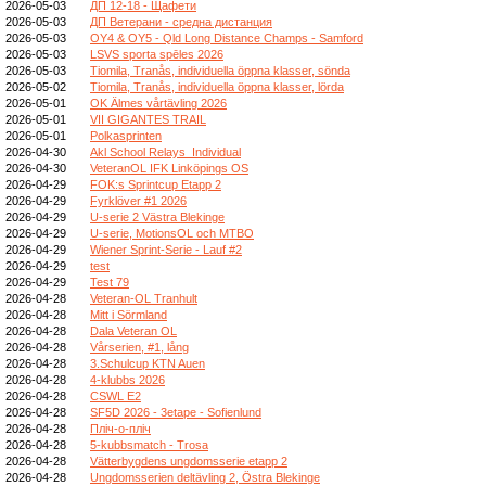
2026-05-03
ДП 12-18 - Щафети
2026-05-03
ДП Ветерани - средна дистанция
2026-05-03
OY4 & OY5 - Qld Long Distance Champs - Samford
2026-05-03
LSVS sporta spēles 2026
2026-05-03
Tiomila, Tranås, individuella öppna klasser, sönda
2026-05-02
Tiomila, Tranås, individuella öppna klasser, lörda
2026-05-01
OK Älmes vårtävling 2026
2026-05-01
VII GIGANTES TRAIL
2026-05-01
Polkasprinten
2026-04-30
Akl School Relays_Individual
2026-04-30
VeteranOL IFK Linköpings OS
2026-04-29
FOK:s Sprintcup Etapp 2
2026-04-29
Fyrklöver #1 2026
2026-04-29
U-serie 2 Västra Blekinge
2026-04-29
U-serie, MotionsOL och MTBO
2026-04-29
Wiener Sprint-Serie - Lauf #2
2026-04-29
test
2026-04-29
Test 79
2026-04-28
Veteran-OL Tranhult
2026-04-28
Mitt i Sörmland
2026-04-28
Dala Veteran OL
2026-04-28
Vårserien, #1, lång
2026-04-28
3.Schulcup KTN Auen
2026-04-28
4-klubbs 2026
2026-04-28
CSWL E2
2026-04-28
SF5D 2026 - 3etape - Sofienlund
2026-04-28
Пліч-о-пліч
2026-04-28
5-kubbsmatch - Trosa
2026-04-28
Vätterbygdens ungdomsserie etapp 2
2026-04-28
Ungdomsserien deltävling 2, Östra Blekinge