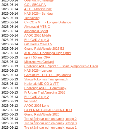
2026-06-14
Oberkirch Challenge
2026-06-14
GOL SEGURA
2026-06-14
4.TC - Mitteldistanz
2026-06-14
NAS 2026 - Søndag
2026-06-14
Testtävling
2026-06-14
CF CO à VTT - Longue Distance
2026-06-14
Almonacid MTB-O
2026-06-14
Almonacid Sprint
2026-06-14
AAOC 2026 Middle
2026-06-14
BULGARIA cup 3
2026-06-14
GP Hades 2026 E5
2026-06-14
Grand Raid Altitude 2026 E2
2026-06-13
AOC 2026 Onehunga High Sprint
2026-06-13
sprint 50 ans OPA
2026-06-13
Mistrzostwa Gołdapii
2026-06-13
Challenge ASUL Sprint 1 - Saint Symphorien d Ozon
2026-06-13
NAS 2026 - Lørdag
2026-06-13
Garciotum - COTO - Liga Madrid
2026-06-13
Skogsflickornas Triangelmatch
2026-06-13
Nationale MD CO à VTT
2026-06-13
Challenge ASUL - Communay
2026-06-13
IV Urban Trail Almedina 2026
2026-06-13
BULGARIA cup 2
2026-06-13
fasttest-1
2026-06-13
AAOC 2026 Long
2026-06-13
LX PENTATLON AERONAUTICO
2026-06-13
Grand Raid Altitude 2026
2026-06-13
Tre skåningar och en dansk, etapp 2
2026-06-13
Tre skåningar och en dansk, etapp 3
2026-06-12
Tre skåningar och en dansk, etapp 1