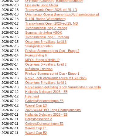
2026-07-19
O-Ringen Göteborg, Bagheerastafetten
2026-07-18
Liga norte Soria Media
2026-07-18
Transylvania Open 2026-ed.25, LD
2026-07-18
Orientação Ribeira Brava-https://ctmpontadosol.pt
2026-07-18
5. LRL Baden-Württemberg
2026-07-17
Transylvania Open 2026-ed.25, MD
2026-07-17
Tivedsmedeln, dag 2, fredag
2026-07-16
Sommarnärtävling VSOK
2026-07-16
Tivedsmedeln, dag 1, torsdag
2026-07-15
Österlens 3-kvällars, kväll 3
2026-07-15
Skärgårdssprinten
2026-07-15
Friskus Sommarsprint Cup - Etapp 2
2026-07-14
Poängtävling 6
2026-07-14
MPOL Etapp 4 Hyllie IP
2026-07-14
Österlens 3-kvällars, kväll 2
2026-07-14
Kråkberg Triathlon
2026-07-14
Friskus Sommarsprint Cup - Etapp 1
2026-07-13
Närke- och Värmlandsserien MTBO 2026
2026-07-13
Österlens 3-kvällars, kväll 1
2026-07-13
Närkeserien deltävling 3 och Värmlandsserien deltä
2026-07-12
Hallands 3-dagars 2026 - E3
2026-07-12
Høst test
2026-07-12
Grövelsjöorienteringen E3
2026-07-12
Wawel Cup E3
2026-07-12
2026 WA MTBO Long Championships
2026-07-11
Hallands 3-dagars 2026 - E2
2026-07-11
Bergslagsserien 2
2026-07-11
Grövelsjöorienteringen E2
2026-07-11
Wawel Cup E1
2026-07-11
Wawel Cup E2