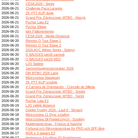
2026-06-21
CESA 2026 - Sprint
2026-06-21
Challenge Paca Laragne
2026-06-21
29. PTT KUP duge
2026-06-21
Grand Prix Zdzieszowic MTBO - Klasyk
2026-06-21
Puchar Lata E2
2026-06-21
Puchar Elbląg
2026-06-21
Idre Fjällorientering
2026-06-21
CESA 2026 - Media Distancia
2026-06-20
Rennes O Tour Etape 1
2026-06-20
Rennes O Tour Etape 2
2026-06-20
2026 AOC Winter Sprint - Selwyn
2026-06-20
O BAUGES juin26 samedi
2026-06-20
O BAUGES juin26 MD2
2026-06-20
LJO Stafete
2026-06-20
Jammerbugtmesterskaber 2026
2026-06-20
DM MTBO 2026 Lang
2026-06-20
Mistrzostwa Stawigudy
2026-06-20
29. PTT KUP srednje
2026-06-20
V Carreira de Orientación - Concello de Silleda
2026-06-20
Grand Prix Zdzieszowic MTBO - Sredni
2026-06-20
Grand Prix Zdzieszowic MTBO - Sprint
2026-06-20
Puchar Lata E1
2026-06-19
LJO vidējā distance
2026-06-19
Oepfel-Trophy 2026 - Lauf 6 - Sirnach
2026-06-18
Mistrzostwa 12 Dyw. sztafety
2026-06-18
Mistrzostwa Sił Powietrznych - Sztafety
2026-06-18
Klubbmästerskap - Friskus & Nackhe
2026-06-18
Förbund och Riksmästerskap för PRO och SPF lång
2026-06-17
NOK:s 3-dagars E3
2026-06-17
Hedemora 3-kvällars #2 Stadsberget