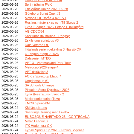
2026-05-26
Sprint träning FAIK
2026-05-26
Friskvårdslunken 2026-05-28
2026-05-26
Göteborg Sprint Cup, #3
2026-05-26
Motions-OL Borås 4 av 5 VT
2026-05-26
Roslagsmästerskap och Till Skogs 2
2026-05-26
Fyns-5-dages 2026 1 etape i Dalumgård
2026-05-26
AG CDCO84
2026-05-26
Sörklubbs #6 Bollnäs - Rengsjö
2026-05-26
Eskilstuna sprintcup #3
2026-05-26
Dala Veteran OL
2026-05-26
Höglandsserien deltävling 3 Nässjö OK
2026-05-26
U-Ringen Etapp 2 2026
2026-05-26
Dalaserien MTBO
2026-05-26
VPT 3 - Västmanland Park Tour
2026-05-26
Metrocup 2026 etape 4
2026-05-26
VPT deltävling 3
2026-05-25
FOK:s Sprintcup Etapp 7
2026-05-25
Ungdomscup #1
2026-05-25
SA Schools Champs
2026-05-25
Pinseløb Store Dyrehave 2026
2026-05-25
Купа Деветашко плато - 2
2026-05-25
Motionsorientering Tuve
2026-05-25
TMOK Sprint-KM
2026-05-24
KM långdistans
2026-05-24
Snättringe: träning med Livelox
2026-05-24
EL BOSQUE HABITADO 26 - CORTEGANA
2026-05-24
Metro League 3
2026-05-24
IFK Hedemora OK
2026-05-24
Fynsk Sprint Cup 2026 - Prolog Bogense