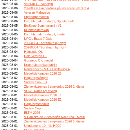
2026-08-06
Veteran-OL Vederyd
2026-08-06
20260806 Havnardalur på færøerne løb 3 af 4
2026-08-06
Veteran Malingsbo
2026-08-06
Stjärnorpsmedeln
2026-08-06
Distriktsmatch - dag 2, Sprintstafett
2026-08-05
Borlänge Sommarsprint #1
2026-08-05
Klubbmästerskap
2026-08-05
Distriktsmatch - dag 1, medel
2026-08-04
MPOL Etapp 7 Oxie
2026-08-04
20260804 Thorshavn by night
2026-08-04
20260804 Thorshavn by night
2026-08-04
Höglands OL
2026-08-04
Dala Veteran OL
2026-08-04
Gunnebo OK, medel
2026-08-04
Kretsmästerskap sprint
2026-08-03
Närkeserien i MTBO deltävling 4
2026-08-02
MedeltidsKampen 2026 E3
2026-08-02
Hagatorpslången
2026-08-02
Sudety Cup - E4
2026-08-02
Ziemeļvidzemes čempionāts 2026 2. diena
2026-08-02
VÖOL Radio Ny tävling
2026-08-01
MedeltidsKampen 2026 E1
2026-08-01
MedeltidsKampen 2026 E2
2026-08-01
Hagatorpsmedeln
2026-08-01
Sudety Cup - E3
2026-08-01
BLTM 2026
2026-08-01
V Carreira de Orientación Nocturna - Marin
2026-08-01
Ziemeļvidzemes čempionāts 2026 1. diena
2026-08-01
Ungdomens 10-mila HD20
2026-08-01
VOOL livetest 3