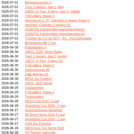
2026-07-01
Bergslagsserien 1
2026-07-01
Tjust 2-dagars, dag 2, lång
2026-07-01
JWOC O-Tour, 2-days, race 2, middle
2026-07-01
Trekvällars, Etapp 3
2026-07-01
Veckoturen 1-7/7, Gästrike 2-dagars Etapp 2
2026-07-01
Veckotur, Gästrike 2-dagars E2
2026-07-01
20260701 træningsløb spangsberghaven
2026-07-01
20260701 træningsløb spangsberghaven
2026-07-01
Trophée de CO de SQY - E5 - Porchefontaine
2026-07-01
Bergnäsets AIK 1 juni
2026-06-30
Poängtävling 4
2026-06-30
JWOC 2026, Sprint Relay
2026-06-30
Tjust 2-dagars, dag 1, medel
2026-06-30
JWOC O-Tour, 2-days-E1
2026-06-30
Trekvällars, Etapp 2
2026-06-30
Sommarsprint #2
2026-06-30
Dala Veteran OL
2026-06-30
MPOL E2 Tygelsjö
2026-06-29
JWOC 2026 Sprint
2026-06-29
Tjustsprinten
2026-06-29
Trekvällars, Etapp 1
2026-06-29
Tjustsprinten
2026-06-28
WOLV-Cup 2026 3.Lauf
2026-06-28
Strandzha Cup 2026 - 2 day
2026-06-27
Semesterloppet Mariefred
2026-06-27
Wr.Sprint-Serie 2026 4.Lauf
2026-06-27
Strandzha Cup 2026 - 1 day
2026-06-27
2026 Åre Extreme
2026-06-26
DM Knock-Out Sprint 2026
2026-06-26
OK Botnias nationella