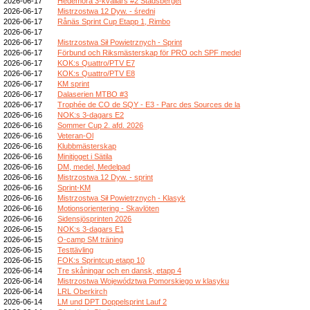
2026-06-17
Hedemora 3-kvällars #2 Stadsberget
2026-06-17
Mistrzostwa 12 Dyw. - średni
2026-06-17
Rånäs Sprint Cup Etapp 1, Rimbo
2026-06-17
2026-06-17
Mistrzostwa Sił Powietrznych - Sprint
2026-06-17
Förbund och Riksmästerskap för PRO och SPF medel
2026-06-17
KOK:s Quattro/PTV E7
2026-06-17
KOK:s Quattro/PTV E8
2026-06-17
KM sprint
2026-06-17
Dalaserien MTBO #3
2026-06-17
Trophée de CO de SQY - E3 - Parc des Sources de la
2026-06-16
NOK:s 3-dagars E2
2026-06-16
Sommer Cup 2. afd. 2026
2026-06-16
Veteran-Ol
2026-06-16
Klubbmästerskap
2026-06-16
Minitjoget i Sätila
2026-06-16
DM, medel, Medelpad
2026-06-16
Mistrzostwa 12 Dyw. - sprint
2026-06-16
Sprint-KM
2026-06-16
Mistrzostwa Sił Powietrznych - Klasyk
2026-06-16
Motionsorientering - Skavlöten
2026-06-16
Sidensjösprinten 2026
2026-06-15
NOK:s 3-dagars E1
2026-06-15
O-camp SM träning
2026-06-15
Testtävling
2026-06-15
FOK:s Sprintcup etapp 10
2026-06-14
Tre skåningar och en dansk, etapp 4
2026-06-14
Mistrzostwa Województwa Pomorskiego w klasyku
2026-06-14
LRL Oberkirch
2026-06-14
LM und DPT Doppelsprint Lauf 2