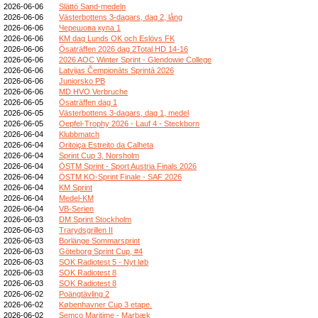
2026-06-06
Slättö Sand-medeln
2026-06-06
Västerbottens 3-dagars, dag 2, lång
2026-06-06
Черешова купа 1
2026-06-06
KM dag Lunds OK och Eslövs FK
2026-06-06
Ösaträffen 2026 dag 2Total HD 14-16
2026-06-06
2026 AOC Winter Sprint - Glendowie College
2026-06-06
Latvijas Čempionāts Sprintā 2026
2026-06-06
Juniorsko PB
2026-06-06
MD HVO Verbruche
2026-06-05
Ösaträffen dag 1
2026-06-05
Västerbottens 3-dagars, dag 1, medel
2026-06-05
Oepfel-Trophy 2026 - Lauf 4 - Steckborn
2026-06-04
Klubbmatch
2026-06-04
Oritoiça Estreito da Calheta
2026-06-04
Sprint Cup 3, Norsholm
2026-06-04
ÖSTM Sprint - Sport Austria Finals 2026
2026-06-04
ÖSTM KO-Sprint Finale - SAF 2026
2026-06-04
KM Sprint
2026-06-04
Medel-KM
2026-06-04
VB-Serien
2026-06-03
DM Sprint Stockholm
2026-06-03
Trarydsgrillen II
2026-06-03
Borlänge Sommarsprint
2026-06-03
Göteborg Sprint Cup, #4
2026-06-03
SOK Radiotest 5 - Nyt løb
2026-06-03
SOK Radiotest 8
2026-06-03
SOK Radiotest 8
2026-06-02
Poängtävling 2
2026-06-02
Københavner Cup 3 etape.
2026-06-02
Semco Maritime - Marbæk