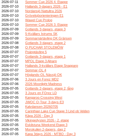
2026-07-11
Sommer Cup 2026 4. Etappe
2026-07-10
Hallands 3-dagars 2026 - E1
2026-07-10
Nordansjö Nattultra 2026
2026-07-10
Grövelsjöorienteringen E1
2026-07-10
Wawel Cup Prolog
2026-07-10
Sommer Cup 2026 3. Etappe
2026-07-09
Gotlands 3-dagars, etapp 3
2026-07-09
5-Kvällars Istrums SK
2026-07-09
Sommarnärtävling OK Gränsen
2026-07-08
Gotlands 3-dagars, etapp 2
2026-07-08
O PUCHAR STOLEMÓW
2026-07-07
Poängtävling 5
2026-07-07
Gotlands 3-dagars, etapp 1
2026-07-07
MPOL Etapp 3 Alnarp
2026-07-07
Hallands 3-kvällars Etapp Snapparp
2026-07-07
Sommar-OL 4
2026-07-07
Höglands-OL Nässjö OK
2026-07-06
3 Jours en Forez MD2
2026-07-06
2026 Moonlight Madness
2026-07-05
Gotlands 2-dagars, etapp 2, lång
2026-07-05
3 Jours en FOrez LD
2026-07-05
Kangaroo Crossing West
2026-07-05
JWOC O-Tour, 3-days-E3
2026-07-05
Kalvdansen 20260705
2026-07-05
Carinthian Lake Cup Stage 3 Lind ob Velden
2026-07-05
Kāpa 2026 - Day 3
2026-07-05
Vikingedysten 2026 - 2. etape
2026-07-05
Eskilstuna Weekend Etapp 3
2026-07-05
Morokulien 2-dagers, dag 2
2026-07-05
Kapa 3days 2026 - MTBO - Day 3