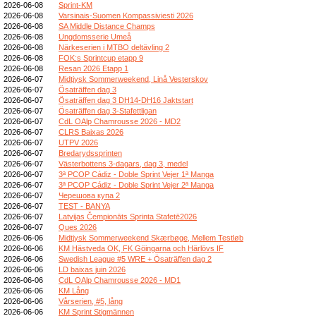
2026-06-08
Sprint-KM
2026-06-08
Varsinais-Suomen Kompassiviesti 2026
2026-06-08
SA Middle Distance Champs
2026-06-08
Ungdomsserie Umeå
2026-06-08
Närkeserien i MTBO deltävling 2
2026-06-08
FOK:s Sprintcup etapp 9
2026-06-08
Resan 2026 Etapp 1
2026-06-07
Midtjysk Sommerweekend, Linå Vesterskov
2026-06-07
Ösaträffen dag 3
2026-06-07
Ösaträffen dag 3 DH14-DH16 Jaktstart
2026-06-07
Ösaträffen dag 3-Stafettligan
2026-06-07
CdL OAlp Chamrousse 2026 - MD2
2026-06-07
CLRS Baixas 2026
2026-06-07
UTPV 2026
2026-06-07
Bredarydssprinten
2026-06-07
Västerbottens 3-dagars, dag 3, medel
2026-06-07
3ª PCOP Cádiz - Doble Sprint Vejer 1ª Manga
2026-06-07
3ª PCOP Cádiz - Doble Sprint Vejer 2ª Manga
2026-06-07
Черешова купа 2
2026-06-07
TEST - BANYA
2026-06-07
Latvijas Čempionāts Sprinta Stafetē2026
2026-06-07
Ques 2026
2026-06-06
Midtjysk Sommerweekend Skærbøge, Mellem Testløb
2026-06-06
KM Hästveda OK, FK Göingarna och Härlövs IF
2026-06-06
Swedish League #5 WRE + Ösaträffen dag 2
2026-06-06
LD baixas juin 2026
2026-06-06
CdL OAlp Chamrousse 2026 - MD1
2026-06-06
KM Lång
2026-06-06
Vårserien, #5, lång
2026-06-06
KM Sprint Stigmännen