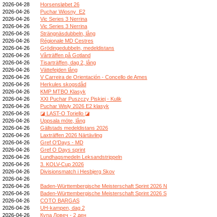
2026-04-28
Horsensløbet 26
2026-04-26
Puchar Wiosny_E2
2026-04-26
Vic Series 3 Nerrina
2026-04-26
Vic Series 3 Nerrina
2026-04-26
Strängnäsdubbeln, lång
2026-04-26
Régionale MD Cestres
2026-04-26
Grödingedubbeln, medeldistans
2026-04-26
Vårträffen på Gotland
2026-04-26
Tisarträffen, dag 2, lång
2026-04-26
Vättefejden lång
2026-04-26
V Carreira de Orientación - Concello de Ames
2026-04-26
Herkules skogsdåd
2026-04-26
KMP MTBO Klasyk
2026-04-26
XXI Puchar Puszczy Piskiej - Kulik
2026-04-26
Puchar Wisły 2026 E2 klasyk
2026-04-26
◪ LAST-O Toriello ◪
2026-04-26
Uppsala möte, lång
2026-04-26
Gällstads medeldistans 2026
2026-04-26
Laxträffen 2026 Närtävling
2026-04-26
Gref O'Days - MD
2026-04-26
Gref O Days sprint
2026-04-26
Lundhagsmedeln Leksandstrippeln
2026-04-26
3. KOLV-Cup 2026
2026-04-26
Divisionsmatch i Hesbjerg Skov
2026-04-26
2026-04-26
Baden-Württembergische Meisterschaft Sprint 2026 N
2026-04-26
Baden-Württembergische Meisterschaft Sprint 2026 S
2026-04-26
COTO BARGAS
2026-04-26
UH-kampen, dag 2
2026-04-26
Купа Ловеч - 2 ден