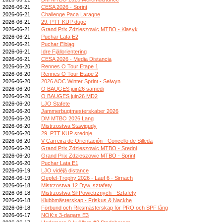
2026-06-21
CESA 2026 - Sprint
2026-06-21
Challenge Paca Laragne
2026-06-21
29. PTT KUP duge
2026-06-21
Grand Prix Zdzieszowic MTBO - Klasyk
2026-06-21
Puchar Lata E2
2026-06-21
Puchar Elbląg
2026-06-21
Idre Fjällorientering
2026-06-21
CESA 2026 - Media Distancia
2026-06-20
Rennes O Tour Etape 1
2026-06-20
Rennes O Tour Etape 2
2026-06-20
2026 AOC Winter Sprint - Selwyn
2026-06-20
O BAUGES juin26 samedi
2026-06-20
O BAUGES juin26 MD2
2026-06-20
LJO Stafete
2026-06-20
Jammerbugtmesterskaber 2026
2026-06-20
DM MTBO 2026 Lang
2026-06-20
Mistrzostwa Stawigudy
2026-06-20
29. PTT KUP srednje
2026-06-20
V Carreira de Orientación - Concello de Silleda
2026-06-20
Grand Prix Zdzieszowic MTBO - Sredni
2026-06-20
Grand Prix Zdzieszowic MTBO - Sprint
2026-06-20
Puchar Lata E1
2026-06-19
LJO vidējā distance
2026-06-19
Oepfel-Trophy 2026 - Lauf 6 - Sirnach
2026-06-18
Mistrzostwa 12 Dyw. sztafety
2026-06-18
Mistrzostwa Sił Powietrznych - Sztafety
2026-06-18
Klubbmästerskap - Friskus & Nackhe
2026-06-18
Förbund och Riksmästerskap för PRO och SPF lång
2026-06-17
NOK:s 3-dagars E3