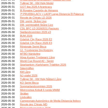
2026-05-31
Tullinge SK - KM-Helg Medel
2026-05-31
GOT liga 2026.4 Arantzazu
2026-05-31
III Rogaine Castejón de Henares
2026-05-31
7ª PRUEBA LACV + LAOP Larga Distancia El Palancar
2026-05-31
Revole de Chirats LD 2026
2026-05-31
DM, sprint, Skåne Live
2026-05-31
DM, sprintstafett Skåne Live
2026-05-31
CDL BFC LD 20260531 Pasques
2026-05-30
Sjællandssprinten 2026 e3
2026-05-30
BUM 2026
2026-05-30
Gdańsk City Race 2026 E2
2026-05-30
Gdańsk City Race 2026 E3
2026-05-30
Régionale Sprint Bisca
2026-05-30
12. Trzebnickie Dni Rodziny
2026-05-30
MTBO Närtävling
2026-05-30
Höga Kusten Tredagars Lång
2026-05-30
World Cup Round #2 - Sprint
2026-05-30
Sparbanken i Karlshamn Triathlon 2026
2026-05-30
Säterträffen
2026-05-30
KM Lång
2026-05-30
NJ-stafet 2026
2026-05-30
Tullinge SK - KM Helg Nåttarö Lång
2026-05-30
KO Sprint Bisca
2026-05-30
Sommarlandssprinten 2026
2026-05-30
Mistrzostwa Kobułt 6 runda MWiM
2026-05-30
Skällan
2026-05-30
Lindvallen
2026-05-30
Campeonato Autonómico de Media Distancia fedocv
2026-05-30
Revole des Chirats MD
2026-05-29
Björkstubbematchen 2026