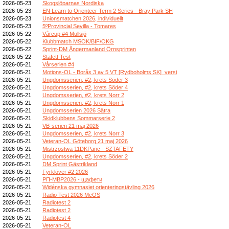
2026-05-23
Skogslöparnas Nordiska
2026-05-23
EN Learn to Orienteer Term 2 Series - Bray Park SH
2026-05-23
Unionsmatchen 2026, individuellt
2026-05-23
5ºProvincial Sevilla - Tomares
2026-05-22
Vårcup #4 Mullsjö
2026-05-22
Klubbmatch MSOK/BIF/OKG
2026-05-22
Sprint-DM Ångermanland Örnsprinten
2026-05-22
Stafett Test
2026-05-21
Vårserien #4
2026-05-21
Motions-OL - Borås 3 av 5 VT [Rydboholms SK]_versi
2026-05-21
Ungdomsserien, #2, krets Söder 3
2026-05-21
Ungdomsserien, #2, krets Söder 4
2026-05-21
Ungdomsserien, #2, krets Norr 2
2026-05-21
Ungdomsserien, #2, krets Norr 1
2026-05-21
Ungdomsserien 2026 Sätra
2026-05-21
Skidklubbens Sommarserie 2
2026-05-21
VB-serien 21 maj 2026
2026-05-21
Ungdomsserien, #2, krets Norr 3
2026-05-21
Veteran-OL Göteborg 21 maj 2026
2026-05-21
Mistrzostwa 11DKPanc - SZTAFETY
2026-05-21
Ungdomsserien, #2, krets Söder 2
2026-05-21
DM Sprint Gästrikland
2026-05-21
Fyrklöver #2 2026
2026-05-21
РП-МВР2026 - щафети
2026-05-21
Widénska gymnasiet orienteringstävling 2026
2026-05-21
Radio Test 2026 MeOS
2026-05-21
Radiotest 2
2026-05-21
Radiotest 2
2026-05-21
Radiotest 4
2026-05-21
Veteran-OL