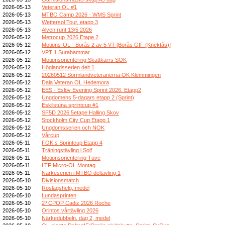
2026-05-13
Veteran OL #1
2026-05-13
MTBO Camp 2026 - WMS Sprint
2026-05-13
Wettersol Tour, etapp 3
2026-05-13
Älven runt 13/5 2026
2026-05-12
Metrocup 2026 Etape 2
2026-05-12
Motions-OL - Borås 2 av 5 VT [Borås GIF (Knektås)]
2026-05-12
VPT 1 Surahammar
2026-05-12
Motionsorientering Skattkärrs SOK
2026-05-12
Höglandsserien delt 1
2026-05-12
20260512 Sörmlandveteranerna OK Klemmingen
2026-05-12
Dala Veteran OL Hedemora
2026-05-12
EES - Eslöv Evening Sprint 2026. Etapp2
2026-05-12
Ungdomens 5-dagars etapp 2 (Sprint)
2026-05-12
Eskilstuna sprintcup #1
2026-05-12
SF5D 2026 5etape Halling Skov
2026-05-12
Stockholm City Cup Etapp 1
2026-05-12
Ungdomsserien och NOK
2026-05-12
Vårcup
2026-05-11
FOK:s Sprintcup Etapp 4
2026-05-11
Träningstävling i Solf
2026-05-11
Motionsorientering Tuve
2026-05-11
LTF Micro-OL Montag
2026-05-11
Närkeserien i MTBO deltävling 1
2026-05-10
Divisionsmatch
2026-05-10
Roslagshelg, medel
2026-05-10
Lundasprinten
2026-05-10
2º CPOP Cadiz 2026 Roche
2026-05-10
Orintos vårtävling 2026
2026-05-10
Närkedubbeln, dag 2, medel