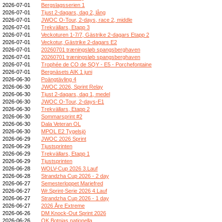
2026-07-01
Bergslagsserien 1
2026-07-01
Tjust 2-dagars, dag 2, lång
2026-07-01
JWOC O-Tour, 2-days, race 2, middle
2026-07-01
Trekvällars, Etapp 3
2026-07-01
Veckoturen 1-7/7, Gästrike 2-dagars Etapp 2
2026-07-01
Veckotur, Gästrike 2-dagars E2
2026-07-01
20260701 træningsløb spangsberghaven
2026-07-01
20260701 træningsløb spangsberghaven
2026-07-01
Trophée de CO de SQY - E5 - Porchefontaine
2026-07-01
Bergnäsets AIK 1 juni
2026-06-30
Poängtävling 4
2026-06-30
JWOC 2026, Sprint Relay
2026-06-30
Tjust 2-dagars, dag 1, medel
2026-06-30
JWOC O-Tour, 2-days-E1
2026-06-30
Trekvällars, Etapp 2
2026-06-30
Sommarsprint #2
2026-06-30
Dala Veteran OL
2026-06-30
MPOL E2 Tygelsjö
2026-06-29
JWOC 2026 Sprint
2026-06-29
Tjustsprinten
2026-06-29
Trekvällars, Etapp 1
2026-06-29
Tjustsprinten
2026-06-28
WOLV-Cup 2026 3.Lauf
2026-06-28
Strandzha Cup 2026 - 2 day
2026-06-27
Semesterloppet Mariefred
2026-06-27
Wr.Sprint-Serie 2026 4.Lauf
2026-06-27
Strandzha Cup 2026 - 1 day
2026-06-27
2026 Åre Extreme
2026-06-26
DM Knock-Out Sprint 2026
2026-06-26
OK Botnias nationella