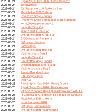
2026-05-24
Fynsk Sprint Cup 2026 - Finale Bogense
2026-05-24
Torgnyloppet
2026-05-24
Järfällasprinten, Ulf Radlers minne
2026-05-24
Mazā balva 2026 2. diena
2026-05-24
Prvenstvo Srbije u sprintu
2026-05-24
Prvenstvo Srbije u sprint mešovitim štafetama
2026-05-24
Купа Деветашко плато - 1
2026-05-24
Lång KM Täby OK
2026-05-24
§DM, sprint, Örebro län
2026-05-24
DM, sprintstafett, Örebro län
2026-05-24
JJDD Aranzadi Pamplona
2026-05-24
DM, sprint, Blekinge
2026-05-24
Lämmeltåget
2026-05-24
DM, sprintstafett, Blekinge
2026-05-24
Vittjärvs 2 dgrs Dag 2
2026-05-24
Lång KM Täby OK
2026-05-24
Faxeträffen, dag 2, medel
2026-05-24
Unionsmatchen 2026, stafett
2026-05-24
Vittjärvs 2-dagars Dag 2
2026-05-23
Faxeträffen, dag 1, lång
2026-05-23
IFK Lidingös sprint
2026-05-23
Dag-KM
2026-05-23
Fynsk Sprint Cup 2026 - Prolog Assens
2026-05-23
Fynsk Sprint Cup 2026 - Finale Assens
2026-05-23
Vittjärvs 2-dagars Dag 1 (Lokal kopia från: WIK_LA
2026-05-23
III Carreira de Orientación do Bosque do Banquete
2026-05-23
Mazā balva 2026 1. diena
2026-05-23
Купа Севлиево 2026
2026-05-23
DM, sprint, Västmanland
2026-05-23
DM, sprintstafett, Västmanland