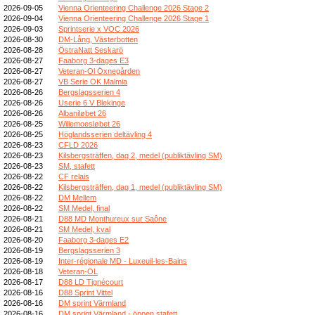
2026-09-05
Vienna Orienteering Challenge 2026 Stage 2
2026-09-04
Vienna Orienteering Challenge 2026 Stage 1
2026-09-03
Sprintserie x VOC 2026
2026-08-30
DM-Lång, Västerbotten
2026-08-28
ÖstraNatt Seskarö
2026-08-27
Faaborg 3-dages E3
2026-08-27
Veteran-Ol Öxnegården
2026-08-27
VB Serie OK Malmia
2026-08-26
Bergslagsserien 4
2026-08-26
Userie 6 V Blekinge
2026-08-26
Albaniløbet 26
2026-08-25
Willemoesløbet 26
2026-08-25
Höglandsserien deltävling 4
2026-08-23
CFLD 2026
2026-08-23
Kilsbergsträffen, dag 2, medel (publiktävling SM)
2026-08-23
SM, stafett
2026-08-22
CF relais
2026-08-22
Kilsbergsträffen, dag 1, medel (publiktävling SM)
2026-08-22
DM Mellem
2026-08-22
SM Medel, final
2026-08-21
D88 MD Monthureux sur Saône
2026-08-21
SM Medel, kval
2026-08-20
Faaborg 3-dages E2
2026-08-19
Bergslagsserien 3
2026-08-19
Inter-régionale MD - Luxeuil-les-Bains
2026-08-18
Veteran-OL
2026-08-17
D88 LD Tignécourt
2026-08-16
D88 Sprint Vittel
2026-08-16
DM sprint Värmland
2026-08-16
DM sprint Värmland - öppen stafett