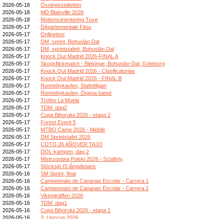
2026-05-18
Övningsstafetten
2026-05-18
MD Blainville 2026
2026-05-18
Motionsorientering Tuve
2026-05-17
Départementale Fitou
2026-05-17
Onlinetest
2026-05-17
DM, sprint, Bohuslän Dal
2026-05-17
DM, sprintstafett, Bohuslän Dal
2026-05-17
Knock Out Madrid 2026-FINAL A
2026-05-17
Skogsflickmatch - Blekinge, Bohuslän-Dal, Göteborg
2026-05-17
Knock Out Madrid 2026 - Clasificatorias
2026-05-17
Knock Out Madrid 2026 - FINAL B
2026-05-17
Ronnebykavlen, Stafettligan
2026-05-17
Ronnebykavlen, Öppna banor
2026-05-17
Trofeo La Muela
2026-05-17
TDM_dag2
2026-05-17
Cupa Bihorului 2026 - etapa 2
2026-05-17
Forest Event 5
2026-05-17
MTBO Camp 2026 - Middle
2026-05-17
DM Sprintstafet 2026
2026-05-17
COTO 26 AÑOVER TAJO
2026-05-17
DOL-kampen, dag 2
2026-05-17
Mistrzostwa Polski 2026 - Sztafety
2026-05-17
Stöcksjö IS långdistans
2026-05-16
SM Sprint, final
2026-05-16
Campeonato de Canarias Escolar - Carrera 1
2026-05-16
Campeonato de Canarias Escolar - Carrera 2
2026-05-16
Vikingträffen 2026
2026-05-16
TDM_dag1
2026-05-16
Cupa Bihorului 2026 - etapa 1
2026-05-16
3. Linzcup 2026