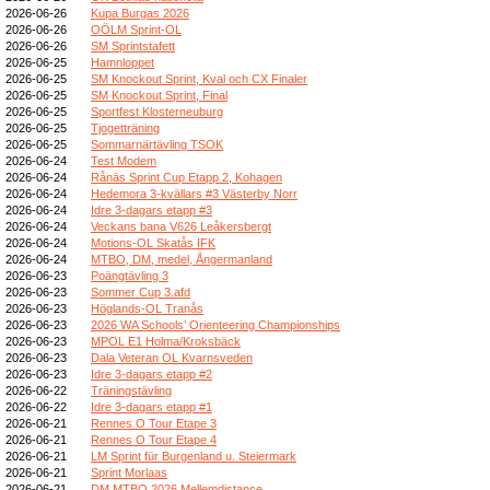
2026-06-26
Kupa Burgas 2026
2026-06-26
OÖLM Sprint-OL
2026-06-26
SM Sprintstafett
2026-06-25
Hamnloppet
2026-06-25
SM Knockout Sprint, Kval och CX Finaler
2026-06-25
SM Knockout Sprint, Final
2026-06-25
Sportfest Klosterneuburg
2026-06-25
Tjogetträning
2026-06-25
Sommarnärtävling TSOK
2026-06-24
Test Modem
2026-06-24
Rånäs Sprint Cup Etapp 2, Kohagen
2026-06-24
Hedemora 3-kvällars #3 Västerby Norr
2026-06-24
Idre 3-dagars etapp #3
2026-06-24
Veckans bana V626 Leåkersbergt
2026-06-24
Motions-OL Skatås IFK
2026-06-24
MTBO, DM, medel, Ångermanland
2026-06-23
Poängtävling 3
2026-06-23
Sommer Cup 3.afd
2026-06-23
Höglands-OL Tranås
2026-06-23
2026 WA Schools’ Orienteering Championships
2026-06-23
MPOL E1 Holma/Kroksbäck
2026-06-23
Dala Veteran OL Kvarnsveden
2026-06-23
Idre 3-dagars etapp #2
2026-06-22
Träningstävling
2026-06-22
Idre 3-dagars etapp #1
2026-06-21
Rennes O Tour Etape 3
2026-06-21
Rennes O Tour Etape 4
2026-06-21
LM Sprint für Burgenland u. Steiermark
2026-06-21
Sprint Morlaas
2026-06-21
DM MTBO 2026 Mellemdistance