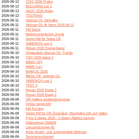
2026-06-12
COO 2026 Prolog
2026-06-12
BULGARIA cup 1
2026-06-12
AAOC 2026 Relay
2026-06-12
TESTRAID
2026-06-11
Veteran-OL Varkullen
2026-06-11
Veteran-OL IK Stern 2026-06-11
2026-06-11
KM Sprint
2026-06-11
Motionsorientering Ursvik
2026-06-11
Sprint-KM för Solna OK
2026-06-11
SAMOKOV cup 2
2026-06-11
Resan 2026 Öppna banor
2026-06-10
Höglandets Veteran-OL Tranås
2026-06-10
TSQ 2026 étape 2
2026-06-10
WIMS (SP)
2026-06-10
WIMS (Lic)
2026-06-10
WAM OL 2026
2026-06-10
Ålems OK, veteran-OL
2026-06-10
SAMOKOV cup 1
2026-06-10
TEST 3
2026-06-10
Resan 2026 Etapp 3
2026-06-09
Resan 2026 Etapp 2
2026-06-09
OK Hällens klubbmästerskap
2026-06-09
Orinto Sprint-KM
2026-06-09
KM Terräng
2026-06-09
Sprint-KM för OK Österåker, Waxholms OK och Vallen
2026-06-09
Fyns 5-dages 2026 - 5 etape i Åløkke skoven
2026-06-09
Dalaveteran 260609
2026-06-09
Leksandsserien #2
2026-06-09
Kreis-Kinder- und Jugendspiele Meissen
2026-06-09
Sommaravslutning