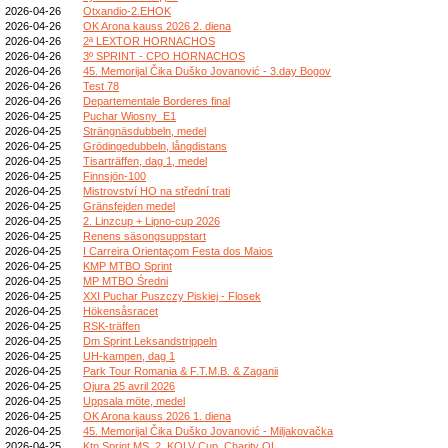
2026-04-26
Otxandio-2.EHOK
2026-04-26
OK Arona kauss 2026 2. diena
2026-04-26
2ª LEXTOR HORNACHOS
2026-04-26
3º SPRINT - CPO HORNACHOS
2026-04-26
45. Memorijal Čika Duško Jovanović - 3.day Bogov
2026-04-26
Test 78
2026-04-26
Departementale Borderes final
2026-04-25
Puchar Wiosny_E1
2026-04-25
Strängnäsdubbeln, medel
2026-04-25
Grödingedubbeln, långdistans
2026-04-25
Tisarträffen, dag 1, medel
2026-04-25
Finnsjön-100
2026-04-25
Mistrovství HO na střední trati
2026-04-25
Gränsfejden medel
2026-04-25
2. Linzcup + Lipno-cup 2026
2026-04-25
Renens säsongsuppstart
2026-04-25
I Carreira Orientaçom Festa dos Maios
2026-04-25
KMP MTBO Sprint
2026-04-25
MP MTBO Średni
2026-04-25
XXI Puchar Puszczy Piskiej - Flosek
2026-04-25
Hökensåsracet
2026-04-25
RSK-träffen
2026-04-25
Dm Sprint Leksandstrippeln
2026-04-25
UH-kampen, dag 1
2026-04-25
Park Tour Romania & F.T.M.B. & Zaganii
2026-04-25
Ojura 25 avril 2026
2026-04-25
Uppsala möte, medel
2026-04-25
OK Arona kauss 2026 1. diena
2026-04-25
45. Memorijal Čika Duško Jovanović - Miljakovačka
2026-04-25
Ktn Sprint MS, 2. KOLV Cup, Charity OL