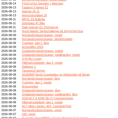
2026-08-14
TOnS of fun Sprinten + Masstart
2026-08-13
Faaborg 3-dages E1
2026-08-13
Veteran 26-11
2026-08-13
Antvorskovløbet 26
2026-08-11
MPOL E8 Bulltofta
2026-08-11
Sörklubbs #7 Alfta
2026-08-11
Dala veteran-OL Domnarvet
2026-08-10
North Atlantic Sprintchallenge på Smyril Norröna
2026-08-09
Norrlandsmästerskapen, medel
2026-08-09
Norrlandsmästerskapen, distriktsstafett
2026-08-09
Trampen, dag 2, lång
2026-08-09
Arosträffen 2026
2026-08-09
Götalandsmästerskapen, stafett
2026-08-09
Götalandsmästerskapen, publiktävling, medel
2026-08-09
OY8 Mt Crosby
2026-08-09
Vildmarksdubbeln, dag 2, medel
2026-08-08
Лабіринт 1
2026-08-08
Tamanend Sprints
2026-08-08
20260808 Sprint Gundadalur og Vidarlundin på færøe
2026-08-08
Norrlandsmästerskapen, lång
2026-08-08
Trampen, dag 1, medel
2026-08-08
Arossprinten
2026-08-08
Götalandsmästerskapen, lång
2026-08-08
Götalandsmästerskapen, publiktävling, lång
2026-08-08
2026 ACT & NSW Ski-O Championships
2026-08-08
Vildmarksdubbeln, dag 1, medel
2026-08-08
ACT Metro Series: #10, Campbell Park
2026-08-07
Norrlandsmästerskapen, sprint
2026-08-07
GM, sprint
2026-08-07
O-skytte, 21st WBOC, classic distance (Lokal kopia