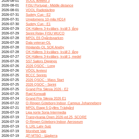
2026-08-01
VOOL livetest 3
2026-08-01
FISU Portugal - Middle distance
2026-08-01
VOOL Radiotävling
2026-07-31
Sudety Cup - E2
2026-07-31
Ungdomens 10-mila HD14
2026-07-30
Sudety Cup - E1
2026-07-29
OK Hällens 3-kvällars, kväll 3, lång
2026-07-29
Sprint Relay FISU WUCO
2026-07-28
MPOL E6 Ögårdsparken
2026-07-28
Dala veteran-OL
2026-07-28
Höglands-OL SOK Aneby
2026-07-28
OK Hällens 3-kvällars, kväll 2, lång
2026-07-27
OK Hällens 3-kvällars, kväll 1, medel
2026-07-26
SS7 Sailors Diggings
2026-07-26
2026 QSOC - Long
2026-07-26
VÖOL livetest
2026-07-25
BCCC Sprints
2026-07-25
2026 QSOC - Mass Start
2026-07-25
2026 QSOC - Sprint
2026-07-25
Grand Prix Silesia 2026 - E2
2026-07-25
Rajd Konwalii
2026-07-24
Grand Prix Silesia 2026 E1
2026-07-22
O-Ringen Göteborg Indoor, Campus Johanneberg
2026-07-21
MPOL Etapp 5 Gyllins Trädgård
2026-07-19
Liga norte Soria Intermedia
2026-07-19
Transylvania Open 2026-ed.25, SCORE
2026-07-19
O-Ringen Göteborg Indoor, Aeroseum
2026-07-19
6. LRL Lahr-Sulz
2026-07-19
Morphett Vale
2026-07-19
ДП МТБО - Щафета