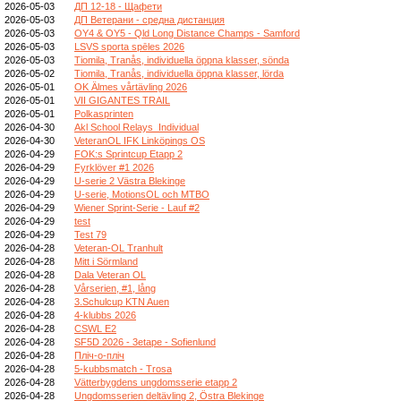
2026-05-03
ДП 12-18 - Щафети
2026-05-03
ДП Ветерани - средна дистанция
2026-05-03
OY4 & OY5 - Qld Long Distance Champs - Samford
2026-05-03
LSVS sporta spēles 2026
2026-05-03
Tiomila, Tranås, individuella öppna klasser, sönda
2026-05-02
Tiomila, Tranås, individuella öppna klasser, lörda
2026-05-01
OK Älmes vårtävling 2026
2026-05-01
VII GIGANTES TRAIL
2026-05-01
Polkasprinten
2026-04-30
Akl School Relays_Individual
2026-04-30
VeteranOL IFK Linköpings OS
2026-04-29
FOK:s Sprintcup Etapp 2
2026-04-29
Fyrklöver #1 2026
2026-04-29
U-serie 2 Västra Blekinge
2026-04-29
U-serie, MotionsOL och MTBO
2026-04-29
Wiener Sprint-Serie - Lauf #2
2026-04-29
test
2026-04-29
Test 79
2026-04-28
Veteran-OL Tranhult
2026-04-28
Mitt i Sörmland
2026-04-28
Dala Veteran OL
2026-04-28
Vårserien, #1, lång
2026-04-28
3.Schulcup KTN Auen
2026-04-28
4-klubbs 2026
2026-04-28
CSWL E2
2026-04-28
SF5D 2026 - 3etape - Sofienlund
2026-04-28
Пліч-о-пліч
2026-04-28
5-kubbsmatch - Trosa
2026-04-28
Vätterbygdens ungdomsserie etapp 2
2026-04-28
Ungdomsserien deltävling 2, Östra Blekinge