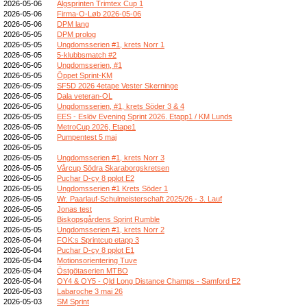
2026-05-06
Älgsprinten Trimtex Cup 1
2026-05-06
Firma-O-Løb 2026-05-06
2026-05-06
DPM lang
2026-05-05
DPM prolog
2026-05-05
Ungdomsserien #1, krets Norr 1
2026-05-05
5-klubbsmatch #2
2026-05-05
Ungdomsserien, #1
2026-05-05
Öppet Sprint-KM
2026-05-05
SF5D 2026 4etape Vester Skerninge
2026-05-05
Dala veteran-OL
2026-05-05
Ungdomsserien, #1, krets Söder 3 & 4
2026-05-05
EES - Eslöv Evening Sprint 2026. Etapp1 / KM Lunds
2026-05-05
MetroCup 2026, Etape1
2026-05-05
Pumpentest 5 maj
2026-05-05
2026-05-05
Ungdomsserien #1, krets Norr 3
2026-05-05
Vårcup Södra Skaraborgskretsen
2026-05-05
Puchar D-cy 8 pplot E2
2026-05-05
Ungdomsserien #1 Krets Söder 1
2026-05-05
Wr. Paarlauf-Schulmeisterschaft 2025/26 - 3. Lauf
2026-05-05
Jonas test
2026-05-05
Biskopsgårdens Sprint Rumble
2026-05-05
Ungdomsserien #1, krets Norr 2
2026-05-04
FOK:s Sprintcup etapp 3
2026-05-04
Puchar D-cy 8 pplot E1
2026-05-04
Motionsorientering Tuve
2026-05-04
Östgötaserien MTBO
2026-05-04
OY4 & OY5 - Qld Long Distance Champs - Samford E2
2026-05-03
Labaroche 3 mai 26
2026-05-03
SM Sprint