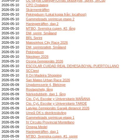
2026-05-10
OL-skytte DalregIF/Ornäs skidskytte, Sprint, SvCup
2026-05-10
CPO Ondategi
2026-05-10
Skärmenträffen
2026-05-10
Pekingduon (Lokal kopia från: localhost)
2026-05-10
Gammelstads sprintcup etapp 2
2026-05-10
Haningeträffen, dag 2
2026-05-10
MTBO, Svenska cupen, #2, lång
2026-05-10
DM, sprint, Småland
2026-05-10
BRL Sprint
2026-05-10
Matosinhos City Race 2026
2026-05-10
DM, sprintstafett, Småland
2026-05-10
Pekingduon
2026-05-10
Nipstigen 2026
2026-05-10
Ozona čempionāts 2026
2026-05-10
ESCOLAR CUIDAD REAL DEHESA BOYAL-PUERTOLLANO
2026-05-10
SCCtest
2026-05-10
II Ori Madeira Shopping
2026-05-09
San Mateo Urban Race 2026
2026-05-09
Ungdomsserie 4, Blekinge
2026-05-09
Roslagshelg, lång
2026-05-09
Närkedubbeln, dag 1, lång
2026-05-09
Cto. CyL Escolar y Universitario MAÑANA
2026-05-09
Cto. CyL Escolar y Universitario TARDE
2026-05-09
Latvijas čempionāts Garajā distancē 2026
2026-05-09
Umeå OK:s distriktstävling
2026-05-09
Gammelstads sprintcup etapp 1
2026-05-09
IV Circuito Provincial Montellano
2026-05-09
Omega Medel
2026-05-09
Haningeträffen, dag 1
2026-05-09
MTBO, Svenska cupen, #1, sprint