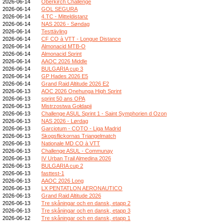
2026-06-14
Oberkirch Challenge
2026-06-14
GOL SEGURA
2026-06-14
4.TC - Mitteldistanz
2026-06-14
NAS 2026 - Søndag
2026-06-14
Testtävling
2026-06-14
CF CO à VTT - Longue Distance
2026-06-14
Almonacid MTB-O
2026-06-14
Almonacid Sprint
2026-06-14
AAOC 2026 Middle
2026-06-14
BULGARIA cup 3
2026-06-14
GP Hades 2026 E5
2026-06-14
Grand Raid Altitude 2026 E2
2026-06-13
AOC 2026 Onehunga High Sprint
2026-06-13
sprint 50 ans OPA
2026-06-13
Mistrzostwa Gołdapii
2026-06-13
Challenge ASUL Sprint 1 - Saint Symphorien d Ozon
2026-06-13
NAS 2026 - Lørdag
2026-06-13
Garciotum - COTO - Liga Madrid
2026-06-13
Skogsflickornas Triangelmatch
2026-06-13
Nationale MD CO à VTT
2026-06-13
Challenge ASUL - Communay
2026-06-13
IV Urban Trail Almedina 2026
2026-06-13
BULGARIA cup 2
2026-06-13
fasttest-1
2026-06-13
AAOC 2026 Long
2026-06-13
LX PENTATLON AERONAUTICO
2026-06-13
Grand Raid Altitude 2026
2026-06-13
Tre skåningar och en dansk, etapp 2
2026-06-13
Tre skåningar och en dansk, etapp 3
2026-06-12
Tre skåningar och en dansk, etapp 1