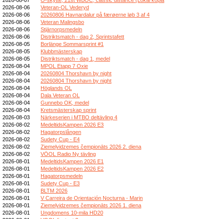
2026-08-06
Veteran-OL Vederyd
2026-08-06
20260806 Havnardalur på færøerne løb 3 af 4
2026-08-06
Veteran Malingsbo
2026-08-06
Stjärnorpsmedeln
2026-08-06
Distriktsmatch - dag 2, Sprintstafett
2026-08-05
Borlänge Sommarsprint #1
2026-08-05
Klubbmästerskap
2026-08-05
Distriktsmatch - dag 1, medel
2026-08-04
MPOL Etapp 7 Oxie
2026-08-04
20260804 Thorshavn by night
2026-08-04
20260804 Thorshavn by night
2026-08-04
Höglands OL
2026-08-04
Dala Veteran OL
2026-08-04
Gunnebo OK, medel
2026-08-04
Kretsmästerskap sprint
2026-08-03
Närkeserien i MTBO deltävling 4
2026-08-02
MedeltidsKampen 2026 E3
2026-08-02
Hagatorpslången
2026-08-02
Sudety Cup - E4
2026-08-02
Ziemeļvidzemes čempionāts 2026 2. diena
2026-08-02
VÖOL Radio Ny tävling
2026-08-01
MedeltidsKampen 2026 E1
2026-08-01
MedeltidsKampen 2026 E2
2026-08-01
Hagatorpsmedeln
2026-08-01
Sudety Cup - E3
2026-08-01
BLTM 2026
2026-08-01
V Carreira de Orientación Nocturna - Marin
2026-08-01
Ziemeļvidzemes čempionāts 2026 1. diena
2026-08-01
Ungdomens 10-mila HD20