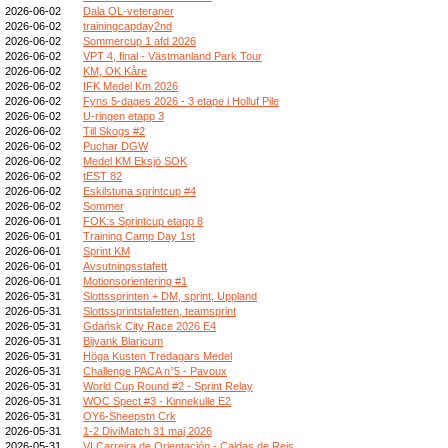
2026-06-02
Dala OL-veteraner
2026-06-02
trainingcapday2nd
2026-06-02
Sommercup 1 afd 2026
2026-06-02
VPT 4, final - Västmanland Park Tour
2026-06-02
KM, OK Kåre
2026-06-02
IFK Medel Km 2026
2026-06-02
Fyns 5-dages 2026 - 3 etape i Holluf Pile
2026-06-02
U-ringen etapp 3
2026-06-02
Till Skogs #2
2026-06-02
Puchar DGW
2026-06-02
Medel KM Eksjö SOK
2026-06-02
tEST 82
2026-06-02
Eskilstuna sprintcup #4
2026-06-02
Sommer
2026-06-01
FOK:s Sprintcup etapp 8
2026-06-01
Training Camp Day 1st
2026-06-01
Sprint KM
2026-06-01
Avsutningsstafett
2026-06-01
Motionsorientering #1
2026-05-31
Slottssprinten + DM, sprint, Uppland
2026-05-31
Slottssprintstafetten, teamsprint
2026-05-31
Gdańsk City Race 2026 E4
2026-05-31
Bijvank Blaricum
2026-05-31
Höga Kusten Tredagars Medel
2026-05-31
Challenge PACA n°5 - Pavoux
2026-05-31
World Cup Round #2 - Sprint Relay
2026-05-31
WOC Spect #3 - Kinnekulle E2
2026-05-31
OY6-Sheepstn Crk
2026-05-31
1-2 DiviMatch 31 maj 2026
2026-05-31
VI Carreira de Orientación - Caldas de Reis