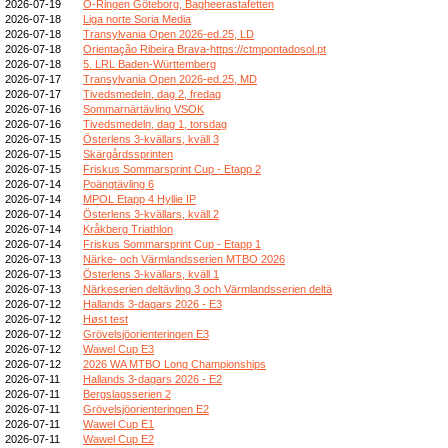
2026-07-19
O-Ringen Göteborg, Bagheerastafetten
2026-07-18
Liga norte Soria Media
2026-07-18
Transylvania Open 2026-ed.25, LD
2026-07-18
Orientação Ribeira Brava-https://ctmpontadosol.pt
2026-07-18
5. LRL Baden-Württemberg
2026-07-17
Transylvania Open 2026-ed.25, MD
2026-07-17
Tivedsmedeln, dag 2, fredag
2026-07-16
Sommarnärtävling VSOK
2026-07-16
Tivedsmedeln, dag 1, torsdag
2026-07-15
Österlens 3-kvällars, kväll 3
2026-07-15
Skärgårdssprinten
2026-07-15
Friskus Sommarsprint Cup - Etapp 2
2026-07-14
Poängtävling 6
2026-07-14
MPOL Etapp 4 Hyllie IP
2026-07-14
Österlens 3-kvällars, kväll 2
2026-07-14
Kråkberg Triathlon
2026-07-14
Friskus Sommarsprint Cup - Etapp 1
2026-07-13
Närke- och Värmlandsserien MTBO 2026
2026-07-13
Österlens 3-kvällars, kväll 1
2026-07-13
Närkeserien deltävling 3 och Värmlandsserien deltä
2026-07-12
Hallands 3-dagars 2026 - E3
2026-07-12
Høst test
2026-07-12
Grövelsjöorienteringen E3
2026-07-12
Wawel Cup E3
2026-07-12
2026 WA MTBO Long Championships
2026-07-11
Hallands 3-dagars 2026 - E2
2026-07-11
Bergslagsserien 2
2026-07-11
Grövelsjöorienteringen E2
2026-07-11
Wawel Cup E1
2026-07-11
Wawel Cup E2