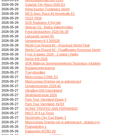
2026-05-29
Gdańsk City Race 2026 E1
2026-05-29
Höga Kusten Tredagars Sprint
2026-05-29
WCS Spec Race #1 Kinnekulle E1
2026-05-29
TEST PEW
2026-05-29
SOK Radiotest 4 Nyt løb
2026-05-28
Veteran-OL, Södra Vätterbygden
2026-05-28
Friskvårdslunken 2026-05-28
2026-05-28
Leksands serien #1
2026-05-28
Utmaningen # 3 260528
2026-05-28
World Cup Round #2 - Knockout Sprint Final
2026-05-28
World Cup Round #2 - Qualification Knockout Sprint
2026-05-28
Fyns 5-dages 2026 - 2 etape i Højby
2026-05-28
Sprint-KM 2026
2026-05-28
SOK Midtjysk Sommerweekend Testsetup i klubben
2026-05-28
Roslagsveteranerna
2026-05-27
Trarydsgrillen
2026-05-27
Mistrzostwa CSWL E3
2026-05-27
Mistrzostwa Orientuj się w aglomeracji
2026-05-27
Ungdomsserien 2026 #2
2026-05-27
Ultralång-DM Gästrikland
2026-05-27
Skolmästerskap 2026
2026-05-27
Park Tour Värmland Etapp 3
2026-05-27
Park Tour Värmland, Kil E4
2026-05-27
ACING TROFEO SAN FERNANDO
2026-05-27
PAOT N°4 La Torse
2026-05-27
Stockholm City Cup Etapp 3
2026-05-27
Mistrzostwa Orientuj się w aglomeracji - dziewczyn
2026-05-26
Poängtävling 1
2026-05-26
Dalaserien MTBO #2