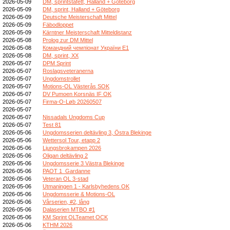
2026-05-09
DM, sprintstafett, Halland + Göteborg
2026-05-09
DM, sprint, Halland + Göteborg
2026-05-09
Deutsche Meisterschaft Mittel
2026-05-09
Fäbodloppet
2026-05-09
Kärntner Meisterschaft Mitteldistanz
2026-05-08
Prolog zur DM Mittel
2026-05-08
Командний чемпіонат України E1
2026-05-08
DM, sprint, XX
2026-05-07
DPM Sprint
2026-05-07
Roslagsveteranerna
2026-05-07
Ungdomstrollet
2026-05-07
Motions-OL Västerås SOK
2026-05-07
DV Pumoen Korsnäs IF OK
2026-05-07
Firma-O-Løb 20260507
2026-05-07
2026-05-07
Nissadals Ungdoms Cup
2026-05-07
Test 81
2026-05-06
Ungdomsserien deltävling 3, Östra Blekinge
2026-05-06
Wettersol Tour, etapp 2
2026-05-06
Ljungsbrokampen 2026
2026-05-06
Oligan deltävling 2
2026-05-06
Ungdomsserie 3 Västra Blekinge
2026-05-06
PAOT 1_Gardanne
2026-05-06
Veteran OL 3-stad
2026-05-06
Utmaningen 1 - Karlsbyhedens OK
2026-05-06
Ungdomsserie & Motions-OL
2026-05-06
Vårserien, #2, lång
2026-05-06
Dalaserien MTBO #1
2026-05-06
KM Sprint OLTeamet OCK
2026-05-06
KTHM 2026