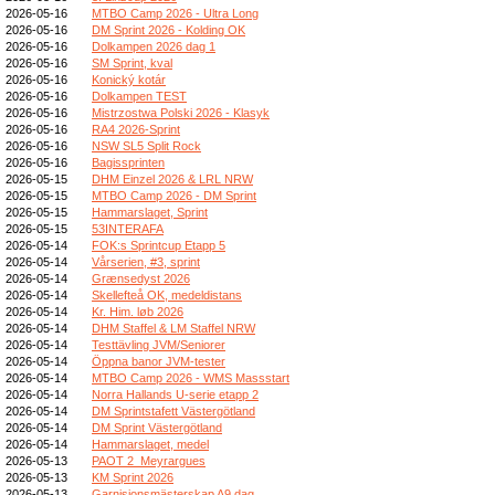
2026-05-16
MTBO Camp 2026 - Ultra Long
2026-05-16
DM Sprint 2026 - Kolding OK
2026-05-16
Dolkampen 2026 dag 1
2026-05-16
SM Sprint, kval
2026-05-16
Konický kotár
2026-05-16
Dolkampen TEST
2026-05-16
Mistrzostwa Polski 2026 - Klasyk
2026-05-16
RA4 2026-Sprint
2026-05-16
NSW SL5 Split Rock
2026-05-16
Bagissprinten
2026-05-15
DHM Einzel 2026 & LRL NRW
2026-05-15
MTBO Camp 2026 - DM Sprint
2026-05-15
Hammarslaget, Sprint
2026-05-15
53INTERAFA
2026-05-14
FOK:s Sprintcup Etapp 5
2026-05-14
Vårserien, #3, sprint
2026-05-14
Grænsedyst 2026
2026-05-14
Skellefteå OK, medeldistans
2026-05-14
Kr. Him. løb 2026
2026-05-14
DHM Staffel & LM Staffel NRW
2026-05-14
Testtävling JVM/Seniorer
2026-05-14
Öppna banor JVM-tester
2026-05-14
MTBO Camp 2026 - WMS Massstart
2026-05-14
Norra Hallands U-serie etapp 2
2026-05-14
DM Sprintstafett Västergötland
2026-05-14
DM Sprint Västergötland
2026-05-14
Hammarslaget, medel
2026-05-13
PAOT 2_Meyrargues
2026-05-13
KM Sprint 2026
2026-05-13
Garnisionsmästerskap A9 dag