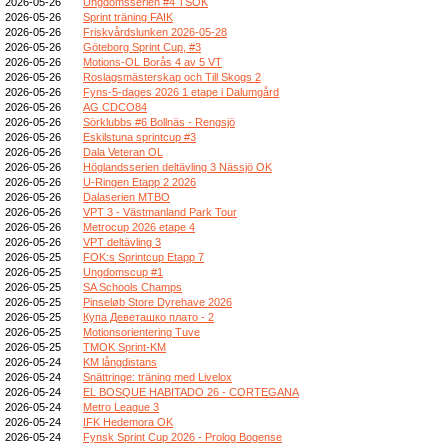
2026-05-26
Ungdomsserien #4 TSOK
2026-05-26
Sprint träning FAIK
2026-05-26
Friskvårdslunken 2026-05-28
2026-05-26
Göteborg Sprint Cup, #3
2026-05-26
Motions-OL Borås 4 av 5 VT
2026-05-26
Roslagsmästerskap och Till Skogs 2
2026-05-26
Fyns-5-dages 2026 1 etape i Dalumgård
2026-05-26
AG CDCO84
2026-05-26
Sörklubbs #6 Bollnäs - Rengsjö
2026-05-26
Eskilstuna sprintcup #3
2026-05-26
Dala Veteran OL
2026-05-26
Höglandsserien deltävling 3 Nässjö OK
2026-05-26
U-Ringen Etapp 2 2026
2026-05-26
Dalaserien MTBO
2026-05-26
VPT 3 - Västmanland Park Tour
2026-05-26
Metrocup 2026 etape 4
2026-05-26
VPT deltävling 3
2026-05-25
FOK:s Sprintcup Etapp 7
2026-05-25
Ungdomscup #1
2026-05-25
SA Schools Champs
2026-05-25
Pinseløb Store Dyrehave 2026
2026-05-25
Купа Деветашко плато - 2
2026-05-25
Motionsorientering Tuve
2026-05-25
TMOK Sprint-KM
2026-05-24
KM långdistans
2026-05-24
Snättringe: träning med Livelox
2026-05-24
EL BOSQUE HABITADO 26 - CORTEGANA
2026-05-24
Metro League 3
2026-05-24
IFK Hedemora OK
2026-05-24
Fynsk Sprint Cup 2026 - Prolog Bogense