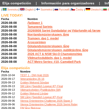
Elija competición
|
Información para organizadores
|
In
|
Svenska
|
English
|
Suomeksi
|
Русский
|
Česky
|
Deutsch
|
б
LIVE TODAY!
Fecha
Nombre
2026-08-08
Лабіринт 1
2026-08-08
Tamanend Sprints
2026-08-08
20260808 Sprint Gundadalur og Vidarlundin på færøe
2026-08-08
Norrlandsmästerskapen, lång
2026-08-08
Trampen, dag 1, medel
2026-08-08
Arossprinten
2026-08-08
Götalandsmästerskapen, lång
2026-08-08
Götalandsmästerskapen, publiktävling, lång
2026-08-08
2026 ACT & NSW Ski-O Championships
2026-08-08
Vildmarksdubbeln, dag 1, medel
2026-08-08
ACT Metro Series: #10, Campbell Park
Elija competición
Fecha
Nombre
2026-10-04
TEST 1 - DM-Hold 2026
2026-09-17
Veterantävling 26-16
2026-09-13
Golden Wekend Söndag
2026-09-13
SM Lång (Swedish League #7) Final
2026-09-13
Vildmarksfejden (Publiktävling SM)
2026-09-12
Golden Wekend Lördag
2026-09-12
SM Lång (Swedish League #7) Kval
2026-09-06
Vienna Orienteering Challenge 2026 Stage 3
2026-09-06
Vienna Orienteering Challenge 2026 Sprint Relay
2026-09-06
DM lång Blekinge