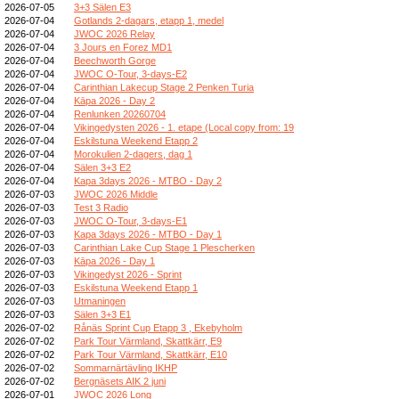
2026-07-05
3+3 Sälen E3
2026-07-04
Gotlands 2-dagars, etapp 1, medel
2026-07-04
JWOC 2026 Relay
2026-07-04
3 Jours en Forez MD1
2026-07-04
Beechworth Gorge
2026-07-04
JWOC O-Tour, 3-days-E2
2026-07-04
Carinthian Lakecup Stage 2 Penken Turia
2026-07-04
Kāpa 2026 - Day 2
2026-07-04
Renlunken 20260704
2026-07-04
Vikingedysten 2026 - 1. etape (Local copy from: 19
2026-07-04
Eskilstuna Weekend Etapp 2
2026-07-04
Morokulien 2-dagers, dag 1
2026-07-04
Sälen 3+3 E2
2026-07-04
Kapa 3days 2026 - MTBO - Day 2
2026-07-03
JWOC 2026 Middle
2026-07-03
Test 3 Radio
2026-07-03
JWOC O-Tour, 3-days-E1
2026-07-03
Kapa 3days 2026 - MTBO - Day 1
2026-07-03
Carinthian Lake Cup Stage 1 Plescherken
2026-07-03
Kāpa 2026 - Day 1
2026-07-03
Vikingedyst 2026 - Sprint
2026-07-03
Eskilstuna Weekend Etapp 1
2026-07-03
Utmaningen
2026-07-03
Sälen 3+3 E1
2026-07-02
Rånäs Sprint Cup Etapp 3 , Ekebyholm
2026-07-02
Park Tour Värmland, Skattkärr, E9
2026-07-02
Park Tour Värmland, Skattkärr, E10
2026-07-02
Sommarnärtävling IKHP
2026-07-02
Bergnäsets AIK 2 juni
2026-07-01
JWOC 2026 Long