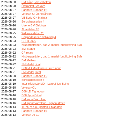
2026-08-30
DM-Lång, Västerbotten
2026-08-28
ÖstraNatt Seskarö
2026-08-27
Faaborg 3-dages E3
2026-08-27
Veteran-Ol Öxnegården
2026-08-27
VB Serie OK Malmia
2026-08-26
Bergslagsserien 4
2026-08-26
Userie 6 V Blekinge
2026-08-26
Albaniløbet 26
2026-08-25
Willemoesløbet 26
2026-08-25
Höglandsserien deltävling 4
2026-08-23
CFLD 2026
2026-08-23
Kilsbergsträffen, dag 2, medel (publiktävling SM)
2026-08-23
SM, stafett
2026-08-22
CF relais
2026-08-22
Kilsbergsträffen, dag 1, medel (publiktävling SM)
2026-08-22
DM Mellem
2026-08-22
SM Medel, final
2026-08-21
D88 MD Monthureux sur Saône
2026-08-21
SM Medel, kval
2026-08-20
Faaborg 3-dages E2
2026-08-19
Bergslagsserien 3
2026-08-19
Inter-régionale MD - Luxeuil-les-Bains
2026-08-18
Veteran-OL
2026-08-17
D88 LD Tignécourt
2026-08-16
D88 Sprint Vittel
2026-08-16
DM sprint Värmland
2026-08-16
DM sprint Värmland - öppen stafett
2026-08-14
TOnS of fun Sprinten + Masstart
2026-08-13
Faaborg 3-dages E1
2026-08-13
Veteran 26-11