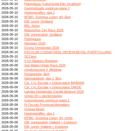
2026-05-10
Pekingduon (Lokal kopia från: localhost)
2026-05-10
Gammelstads sprintcup etapp 2
2026-05-10
Haningeträffen, dag 2
2026-05-10
MTBO, Svenska cupen, #2, lång
2026-05-10
DM, sprint, Småland
2026-05-10
BRL Sprint
2026-05-10
Matosinhos City Race 2026
2026-05-10
DM, sprintstafett, Småland
2026-05-10
Pekingduon
2026-05-10
Nipstigen 2026
2026-05-10
Ozona čempionāts 2026
2026-05-10
ESCOLAR CUIDAD REAL DEHESA BOYAL-PUERTOLLANO
2026-05-10
SCCtest
2026-05-10
II Ori Madeira Shopping
2026-05-09
San Mateo Urban Race 2026
2026-05-09
Ungdomsserie 4, Blekinge
2026-05-09
Roslagshelg, lång
2026-05-09
Närkedubbeln, dag 1, lång
2026-05-09
Cto. CyL Escolar y Universitario MAÑANA
2026-05-09
Cto. CyL Escolar y Universitario TARDE
2026-05-09
Latvijas čempionāts Garajā distancē 2026
2026-05-09
Umeå OK:s distriktstävling
2026-05-09
Gammelstads sprintcup etapp 1
2026-05-09
IV Circuito Provincial Montellano
2026-05-09
Omega Medel
2026-05-09
Haningeträffen, dag 1
2026-05-09
MTBO, Svenska cupen, #1, sprint
2026-05-09
DM, sprintstafett, Halland + Göteborg
2026-05-09
DM, sprint, Halland + Göteborg
2026-05-09
Deutsche Meisterschaft Mittel