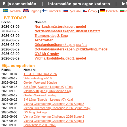
Elija competición
|
Información para organizadores
|
In
|
Svenska
|
English
|
Suomeksi
|
Русский
|
Česky
|
Deutsch
|
б
LIVE TODAY!
Fecha
Nombre
2026-08-09
Norrlandsmästerskapen, medel
2026-08-09
Norrlandsmästerskapen, distriktsstafett
2026-08-09
Trampen, dag 2, lång
2026-08-09
Arosträffen
2026-08-09
Götalandsmästerskapen, stafett
2026-08-09
Götalandsmästerskapen, publiktävling, medel
2026-08-09
OY8 Mt Crosby
2026-08-09
Vildmarksdubbeln, dag 2, medel
Elija competición
Fecha
Nombre
2026-10-04
TEST 1 - DM-Hold 2026
2026-09-17
Veterantävling 26-16
2026-09-13
Golden Wekend Söndag
2026-09-13
SM Lång (Swedish League #7) Final
2026-09-13
Vildmarksfejden (Publiktävling SM)
2026-09-12
Golden Wekend Lördag
2026-09-12
SM Lång (Swedish League #7) Kval
2026-09-06
Vienna Orienteering Challenge 2026 Stage 3
2026-09-06
Vienna Orienteering Challenge 2026 Sprint Relay
2026-09-06
DM lång Blekinge
2026-09-05
Vienna Orienteering Challenge 2026 Stage 2
2026-09-04
Vienna Orienteering Challenge 2026 Stage 1
2026-09-03
Sprintserie x VOC 2026