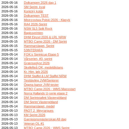
2026-05-16
Dolkampen 2026 dag 1
2026-05-16
SM Sprint, kval
2026-05-16
Konický kotár
2026-05-16
Dolkampen TEST
2026-05-16
Mistrzostwa Polski 2026 - Klasyk
2026-05-16
RA4 2026-Sprint
2026-05-16
NSW SL5 Split Rock
2026-05-16
Bagissprinten
2026-05-15
DHM Einzel 2026 & LRL NRW
2026-05-15
MTBO Camp 2026 - DM Sprint
2026-05-15
Hammarslaget, Sprint
2026-05-15
53INTERAFA
2026-05-14
FOK:s Sprintcup Etapp 5
2026-05-14
Vårserien, #3, sprint
2026-05-14
Grænsedyst 2026
2026-05-14
Skellefteå OK, medeldistans
2026-05-14
Kr. Him. løb 2026
2026-05-14
DHM Staffel & LM Staffel NRW
2026-05-14
Testtävling JVM/Seniorer
2026-05-14
Öppna banor JVM-tester
2026-05-14
MTBO Camp 2026 - WMS Massstart
2026-05-14
Norra Hallands U-serie etapp 2
2026-05-14
DM Sprintstafett Västergötland
2026-05-14
DM Sprint Västergötland
2026-05-14
Hammarslaget, medel
2026-05-13
PAOT 2_Meyrargues
2026-05-13
KM Sprint 2026
2026-05-13
Garnisionsmästerskap A9 dag
2026-05-13
Veteran OL #1
2026-05-13
MTBO Camp 2026 - WMS Sprint