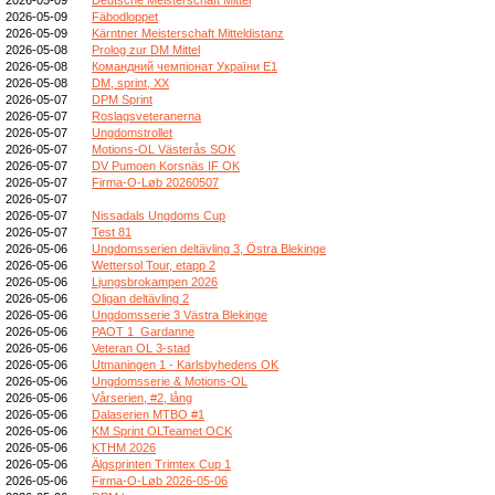
2026-05-09
Fäbodloppet
2026-05-09
Kärntner Meisterschaft Mitteldistanz
2026-05-08
Prolog zur DM Mittel
2026-05-08
Командний чемпіонат України E1
2026-05-08
DM, sprint, XX
2026-05-07
DPM Sprint
2026-05-07
Roslagsveteranerna
2026-05-07
Ungdomstrollet
2026-05-07
Motions-OL Västerås SOK
2026-05-07
DV Pumoen Korsnäs IF OK
2026-05-07
Firma-O-Løb 20260507
2026-05-07
2026-05-07
Nissadals Ungdoms Cup
2026-05-07
Test 81
2026-05-06
Ungdomsserien deltävling 3, Östra Blekinge
2026-05-06
Wettersol Tour, etapp 2
2026-05-06
Ljungsbrokampen 2026
2026-05-06
Oligan deltävling 2
2026-05-06
Ungdomsserie 3 Västra Blekinge
2026-05-06
PAOT 1_Gardanne
2026-05-06
Veteran OL 3-stad
2026-05-06
Utmaningen 1 - Karlsbyhedens OK
2026-05-06
Ungdomsserie & Motions-OL
2026-05-06
Vårserien, #2, lång
2026-05-06
Dalaserien MTBO #1
2026-05-06
KM Sprint OLTeamet OCK
2026-05-06
KTHM 2026
2026-05-06
Älgsprinten Trimtex Cup 1
2026-05-06
Firma-O-Løb 2026-05-06