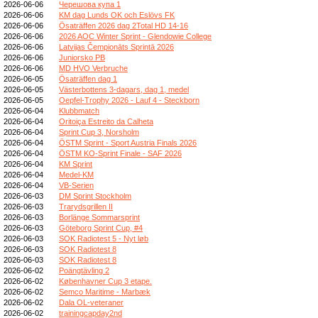
2026-06-06
Черешова купа 1
2026-06-06
KM dag Lunds OK och Eslövs FK
2026-06-06
Ösaträffen 2026 dag 2Total HD 14-16
2026-06-06
2026 AOC Winter Sprint - Glendowie College
2026-06-06
Latvijas Čempionāts Sprintā 2026
2026-06-06
Juniorsko PB
2026-06-06
MD HVO Verbruche
2026-06-05
Ösaträffen dag 1
2026-06-05
Västerbottens 3-dagars, dag 1, medel
2026-06-05
Oepfel-Trophy 2026 - Lauf 4 - Steckborn
2026-06-04
Klubbmatch
2026-06-04
Oritoiça Estreito da Calheta
2026-06-04
Sprint Cup 3, Norsholm
2026-06-04
ÖSTM Sprint - Sport Austria Finals 2026
2026-06-04
ÖSTM KO-Sprint Finale - SAF 2026
2026-06-04
KM Sprint
2026-06-04
Medel-KM
2026-06-04
VB-Serien
2026-06-03
DM Sprint Stockholm
2026-06-03
Trarydsgrillen II
2026-06-03
Borlänge Sommarsprint
2026-06-03
Göteborg Sprint Cup, #4
2026-06-03
SOK Radiotest 5 - Nyt løb
2026-06-03
SOK Radiotest 8
2026-06-03
SOK Radiotest 8
2026-06-02
Poängtävling 2
2026-06-02
Københavner Cup 3 etape.
2026-06-02
Semco Maritime - Marbæk
2026-06-02
Dala OL-veteraner
2026-06-02
trainingcapday2nd