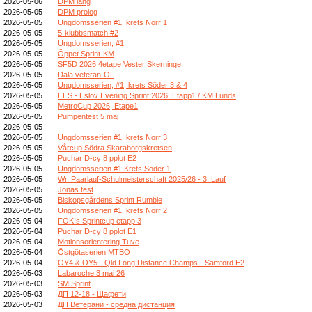
2026-05-06
DPM lang
2026-05-05
DPM prolog
2026-05-05
Ungdomsserien #1, krets Norr 1
2026-05-05
5-klubbsmatch #2
2026-05-05
Ungdomsserien, #1
2026-05-05
Öppet Sprint-KM
2026-05-05
SF5D 2026 4etape Vester Skerninge
2026-05-05
Dala veteran-OL
2026-05-05
Ungdomsserien, #1, krets Söder 3 & 4
2026-05-05
EES - Eslöv Evening Sprint 2026. Etapp1 / KM Lunds
2026-05-05
MetroCup 2026, Etape1
2026-05-05
Pumpentest 5 maj
2026-05-05
2026-05-05
Ungdomsserien #1, krets Norr 3
2026-05-05
Vårcup Södra Skaraborgskretsen
2026-05-05
Puchar D-cy 8 pplot E2
2026-05-05
Ungdomsserien #1 Krets Söder 1
2026-05-05
Wr. Paarlauf-Schulmeisterschaft 2025/26 - 3. Lauf
2026-05-05
Jonas test
2026-05-05
Biskopsgårdens Sprint Rumble
2026-05-05
Ungdomsserien #1, krets Norr 2
2026-05-04
FOK:s Sprintcup etapp 3
2026-05-04
Puchar D-cy 8 pplot E1
2026-05-04
Motionsorientering Tuve
2026-05-04
Östgötaserien MTBO
2026-05-04
OY4 & OY5 - Qld Long Distance Champs - Samford E2
2026-05-03
Labaroche 3 mai 26
2026-05-03
SM Sprint
2026-05-03
ДП 12-18 - Щафети
2026-05-03
ДП Ветерани - средна дистанция