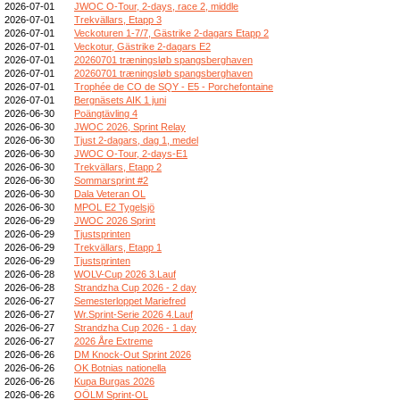
2026-07-01
JWOC O-Tour, 2-days, race 2, middle
2026-07-01
Trekvällars, Etapp 3
2026-07-01
Veckoturen 1-7/7, Gästrike 2-dagars Etapp 2
2026-07-01
Veckotur, Gästrike 2-dagars E2
2026-07-01
20260701 træningsløb spangsberghaven
2026-07-01
20260701 træningsløb spangsberghaven
2026-07-01
Trophée de CO de SQY - E5 - Porchefontaine
2026-07-01
Bergnäsets AIK 1 juni
2026-06-30
Poängtävling 4
2026-06-30
JWOC 2026, Sprint Relay
2026-06-30
Tjust 2-dagars, dag 1, medel
2026-06-30
JWOC O-Tour, 2-days-E1
2026-06-30
Trekvällars, Etapp 2
2026-06-30
Sommarsprint #2
2026-06-30
Dala Veteran OL
2026-06-30
MPOL E2 Tygelsjö
2026-06-29
JWOC 2026 Sprint
2026-06-29
Tjustsprinten
2026-06-29
Trekvällars, Etapp 1
2026-06-29
Tjustsprinten
2026-06-28
WOLV-Cup 2026 3.Lauf
2026-06-28
Strandzha Cup 2026 - 2 day
2026-06-27
Semesterloppet Mariefred
2026-06-27
Wr.Sprint-Serie 2026 4.Lauf
2026-06-27
Strandzha Cup 2026 - 1 day
2026-06-27
2026 Åre Extreme
2026-06-26
DM Knock-Out Sprint 2026
2026-06-26
OK Botnias nationella
2026-06-26
Kupa Burgas 2026
2026-06-26
OÖLM Sprint-OL