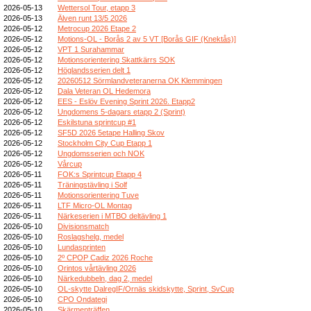
2026-05-13
Wettersol Tour, etapp 3
2026-05-13
Älven runt 13/5 2026
2026-05-12
Metrocup 2026 Etape 2
2026-05-12
Motions-OL - Borås 2 av 5 VT [Borås GIF (Knektås)]
2026-05-12
VPT 1 Surahammar
2026-05-12
Motionsorientering Skattkärrs SOK
2026-05-12
Höglandsserien delt 1
2026-05-12
20260512 Sörmlandveteranerna OK Klemmingen
2026-05-12
Dala Veteran OL Hedemora
2026-05-12
EES - Eslöv Evening Sprint 2026. Etapp2
2026-05-12
Ungdomens 5-dagars etapp 2 (Sprint)
2026-05-12
Eskilstuna sprintcup #1
2026-05-12
SF5D 2026 5etape Halling Skov
2026-05-12
Stockholm City Cup Etapp 1
2026-05-12
Ungdomsserien och NOK
2026-05-12
Vårcup
2026-05-11
FOK:s Sprintcup Etapp 4
2026-05-11
Träningstävling i Solf
2026-05-11
Motionsorientering Tuve
2026-05-11
LTF Micro-OL Montag
2026-05-11
Närkeserien i MTBO deltävling 1
2026-05-10
Divisionsmatch
2026-05-10
Roslagshelg, medel
2026-05-10
Lundasprinten
2026-05-10
2º CPOP Cadiz 2026 Roche
2026-05-10
Orintos vårtävling 2026
2026-05-10
Närkedubbeln, dag 2, medel
2026-05-10
OL-skytte DalregIF/Ornäs skidskytte, Sprint, SvCup
2026-05-10
CPO Ondategi
2026-05-10
Skärmenträffen