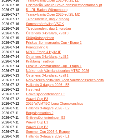
2026-07-18
Transylvania Open 2026-ed.25, LD
2026-07-18
Orientação Ribeira Brava-https://ctmpontadosol.pt
2026-07-18
5. LRL Baden-Württemberg
2026-07-17
Transylvania Open 2026-ed.25, MD
2026-07-17
Tivedsmedeln, dag 2, fredag
2026-07-16
Sommarnärtävling VSOK
2026-07-16
Tivedsmedeln, dag 1, torsdag
2026-07-15
Österlens 3-kvällars, kväll 3
2026-07-15
Skärgårdssprinten
2026-07-15
Friskus Sommarsprint Cup - Etapp 2
2026-07-14
Poängtävling 6
2026-07-14
MPOL Etapp 4 Hyllie IP
2026-07-14
Österlens 3-kvällars, kväll 2
2026-07-14
Kråkberg Triathlon
2026-07-14
Friskus Sommarsprint Cup - Etapp 1
2026-07-13
Närke- och Värmlandsserien MTBO 2026
2026-07-13
Österlens 3-kvällars, kväll 1
2026-07-13
Närkeserien deltävling 3 och Värmlandsserien deltä
2026-07-12
Hallands 3-dagars 2026 - E3
2026-07-12
Høst test
2026-07-12
Grövelsjöorienteringen E3
2026-07-12
Wawel Cup E3
2026-07-12
2026 WA MTBO Long Championships
2026-07-11
Hallands 3-dagars 2026 - E2
2026-07-11
Bergslagsserien 2
2026-07-11
Grövelsjöorienteringen E2
2026-07-11
Wawel Cup E1
2026-07-11
Wawel Cup E2
2026-07-11
Sommer Cup 2026 4. Etappe
2026-07-10
Hallands 3-dagars 2026 - E1