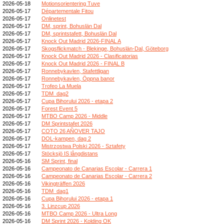
2026-05-18
Motionsorientering Tuve
2026-05-17
Départementale Fitou
2026-05-17
Onlinetest
2026-05-17
DM, sprint, Bohuslän Dal
2026-05-17
DM, sprintstafett, Bohuslän Dal
2026-05-17
Knock Out Madrid 2026-FINAL A
2026-05-17
Skogsflickmatch - Blekinge, Bohuslän-Dal, Göteborg
2026-05-17
Knock Out Madrid 2026 - Clasificatorias
2026-05-17
Knock Out Madrid 2026 - FINAL B
2026-05-17
Ronnebykavlen, Stafettligan
2026-05-17
Ronnebykavlen, Öppna banor
2026-05-17
Trofeo La Muela
2026-05-17
TDM_dag2
2026-05-17
Cupa Bihorului 2026 - etapa 2
2026-05-17
Forest Event 5
2026-05-17
MTBO Camp 2026 - Middle
2026-05-17
DM Sprintstafet 2026
2026-05-17
COTO 26 AÑOVER TAJO
2026-05-17
DOL-kampen, dag 2
2026-05-17
Mistrzostwa Polski 2026 - Sztafety
2026-05-17
Stöcksjö IS långdistans
2026-05-16
SM Sprint, final
2026-05-16
Campeonato de Canarias Escolar - Carrera 1
2026-05-16
Campeonato de Canarias Escolar - Carrera 2
2026-05-16
Vikingträffen 2026
2026-05-16
TDM_dag1
2026-05-16
Cupa Bihorului 2026 - etapa 1
2026-05-16
3. Linzcup 2026
2026-05-16
MTBO Camp 2026 - Ultra Long
2026-05-16
DM Sprint 2026 - Kolding OK