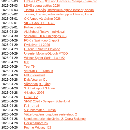
2026-05-03
OY4 & OY5 - Qld Long Distance Champs - Samford
2026-05-03
LSVS sporta spēles 2026
2026-05-03
Tiomila, Tranås, individuella öppna klasser, sönda
2026-05-02
Tiomila, Tranås, individuella öppna klasser, lörda
2026-05-01
OK Älmes vårtävling 2026
2026-05-01
VII GIGANTES TRAIL
2026-05-01
Polkasprinten
2026-04-30
Akl School Relays_Individual
2026-04-30
VeteranOL IFK Linköpings OS
2026-04-29
FOK:s Sprintcup Etapp 2
2026-04-29
Fyrklöver #1 2026
2026-04-29
U-serie 2 Västra Blekinge
2026-04-29
U-serie, MotionsOL och MTBO
2026-04-29
Wiener Sprint-Serie - Lauf #2
2026-04-29
test
2026-04-29
Test 79
2026-04-28
Veteran-OL Tranhult
2026-04-28
Mitt i Sörmland
2026-04-28
Dala Veteran OL
2026-04-28
Vårserien, #1, lång
2026-04-28
3.Schulcup KTN Auen
2026-04-28
4-klubbs 2026
2026-04-28
CSWL E2
2026-04-28
SF5D 2026 - 3etape - Sofienlund
2026-04-28
Пліч-о-пліч
2026-04-28
5-kubbsmatch - Trosa
2026-04-28
Vätterbygdens ungdomsserie etapp 2
2026-04-28
Ungdomsserien deltävling 2, Östra Blekinge
2026-04-28
Horsensløbet 26
2026-04-26
Puchar Wiosny_E2