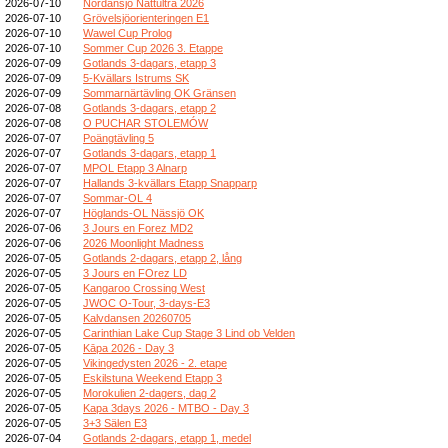
2026-07-10
Nordansjö Nattultra 2026
2026-07-10
Grövelsjöorienteringen E1
2026-07-10
Wawel Cup Prolog
2026-07-10
Sommer Cup 2026 3. Etappe
2026-07-09
Gotlands 3-dagars, etapp 3
2026-07-09
5-Kvällars Istrums SK
2026-07-09
Sommarnärtävling OK Gränsen
2026-07-08
Gotlands 3-dagars, etapp 2
2026-07-08
O PUCHAR STOLEMÓW
2026-07-07
Poängtävling 5
2026-07-07
Gotlands 3-dagars, etapp 1
2026-07-07
MPOL Etapp 3 Alnarp
2026-07-07
Hallands 3-kvällars Etapp Snapparp
2026-07-07
Sommar-OL 4
2026-07-07
Höglands-OL Nässjö OK
2026-07-06
3 Jours en Forez MD2
2026-07-06
2026 Moonlight Madness
2026-07-05
Gotlands 2-dagars, etapp 2, lång
2026-07-05
3 Jours en FOrez LD
2026-07-05
Kangaroo Crossing West
2026-07-05
JWOC O-Tour, 3-days-E3
2026-07-05
Kalvdansen 20260705
2026-07-05
Carinthian Lake Cup Stage 3 Lind ob Velden
2026-07-05
Kāpa 2026 - Day 3
2026-07-05
Vikingedysten 2026 - 2. etape
2026-07-05
Eskilstuna Weekend Etapp 3
2026-07-05
Morokulien 2-dagers, dag 2
2026-07-05
Kapa 3days 2026 - MTBO - Day 3
2026-07-05
3+3 Sälen E3
2026-07-04
Gotlands 2-dagars, etapp 1, medel