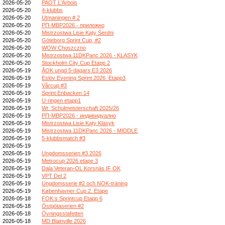
2026-05-20
PAOT L'Arbois
2026-05-20
4-klubbs
2026-05-20
Utmaningen # 2
2026-05-20
РП-МВР2026 - приложно
2026-05-20
Mistrzostwa Lisie Kąty Śerdni
2026-05-20
Göteborg Sprint Cup, #2
2026-05-20
WOW Choszczno
2026-05-20
Mistrzostwa 11DKPanc 2026 - KLASYK
2026-05-20
Stockholm City Cup Etapp 2
2026-05-19
ÅOK ungd 5-dagars E3 2026
2026-05-19
Eslöv Evening Sprint 2026. Etapp3
2026-05-19
Vårcup #3
2026-05-19
Sprint Enbacken 14
2026-05-19
U-ringen etapp1
2026-05-19
Wr. Schulmeisterschaft 2025/26
2026-05-19
РП-МВР2026 - индивидуално
2026-05-19
Mistrzostwa Lisie Kąty Klasyk
2026-05-19
Mistrzostwa 11DKPanc 2026 - MIDDLE
2026-05-19
5-klubbsmatch #3
2026-05-19
2026-05-19
Ungdomsserien #3 2026
2026-05-19
Metrocup 2026 etape 3
2026-05-19
Dala Veteran-OL Korsnäs IF OK
2026-05-19
VPT Del 2
2026-05-19
Ungdomsserie #2 och NOK-träning
2026-05-19
Københavner Cup 2. Etape
2026-05-18
FOK:s Sprintcup Etapp 6
2026-05-18
Östgötaserien #2
2026-05-18
Övningsstafetten
2026-05-18
MD Blainville 2026