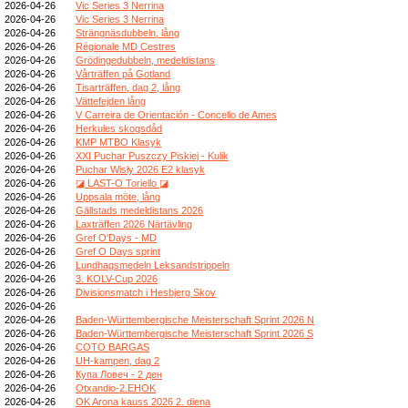
2026-04-26
Vic Series 3 Nerrina
2026-04-26
Vic Series 3 Nerrina
2026-04-26
Strängnäsdubbeln, lång
2026-04-26
Régionale MD Cestres
2026-04-26
Grödingedubbeln, medeldistans
2026-04-26
Vårträffen på Gotland
2026-04-26
Tisarträffen, dag 2, lång
2026-04-26
Vättefejden lång
2026-04-26
V Carreira de Orientación - Concello de Ames
2026-04-26
Herkules skogsdåd
2026-04-26
KMP MTBO Klasyk
2026-04-26
XXI Puchar Puszczy Piskiej - Kulik
2026-04-26
Puchar Wisły 2026 E2 klasyk
2026-04-26
◪ LAST-O Toriello ◪
2026-04-26
Uppsala möte, lång
2026-04-26
Gällstads medeldistans 2026
2026-04-26
Laxträffen 2026 Närtävling
2026-04-26
Gref O'Days - MD
2026-04-26
Gref O Days sprint
2026-04-26
Lundhagsmedeln Leksandstrippeln
2026-04-26
3. KOLV-Cup 2026
2026-04-26
Divisionsmatch i Hesbjerg Skov
2026-04-26
2026-04-26
Baden-Württembergische Meisterschaft Sprint 2026 N
2026-04-26
Baden-Württembergische Meisterschaft Sprint 2026 S
2026-04-26
COTO BARGAS
2026-04-26
UH-kampen, dag 2
2026-04-26
Купа Ловеч - 2 ден
2026-04-26
Otxandio-2.EHOK
2026-04-26
OK Arona kauss 2026 2. diena