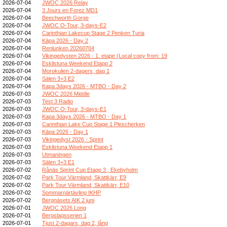
2026-07-04
JWOC 2026 Relay
2026-07-04
3 Jours en Forez MD1
2026-07-04
Beechworth Gorge
2026-07-04
JWOC O-Tour, 3-days-E2
2026-07-04
Carinthian Lakecup Stage 2 Penken Turia
2026-07-04
Kāpa 2026 - Day 2
2026-07-04
Renlunken 20260704
2026-07-04
Vikingedysten 2026 - 1. etape (Local copy from: 19
2026-07-04
Eskilstuna Weekend Etapp 2
2026-07-04
Morokulien 2-dagers, dag 1
2026-07-04
Sälen 3+3 E2
2026-07-04
Kapa 3days 2026 - MTBO - Day 2
2026-07-03
JWOC 2026 Middle
2026-07-03
Test 3 Radio
2026-07-03
JWOC O-Tour, 3-days-E1
2026-07-03
Kapa 3days 2026 - MTBO - Day 1
2026-07-03
Carinthian Lake Cup Stage 1 Plescherken
2026-07-03
Kāpa 2026 - Day 1
2026-07-03
Vikingedyst 2026 - Sprint
2026-07-03
Eskilstuna Weekend Etapp 1
2026-07-03
Utmaningen
2026-07-03
Sälen 3+3 E1
2026-07-02
Rånäs Sprint Cup Etapp 3 , Ekebyholm
2026-07-02
Park Tour Värmland, Skattkärr, E9
2026-07-02
Park Tour Värmland, Skattkärr, E10
2026-07-02
Sommarnärtävling IKHP
2026-07-02
Bergnäsets AIK 2 juni
2026-07-01
JWOC 2026 Long
2026-07-01
Bergslagsserien 1
2026-07-01
Tjust 2-dagars, dag 2, lång