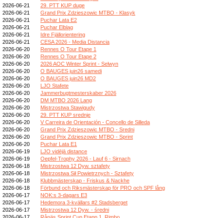
2026-06-21
29. PTT KUP duge
2026-06-21
Grand Prix Zdzieszowic MTBO - Klasyk
2026-06-21
Puchar Lata E2
2026-06-21
Puchar Elbląg
2026-06-21
Idre Fjällorientering
2026-06-21
CESA 2026 - Media Distancia
2026-06-20
Rennes O Tour Etape 1
2026-06-20
Rennes O Tour Etape 2
2026-06-20
2026 AOC Winter Sprint - Selwyn
2026-06-20
O BAUGES juin26 samedi
2026-06-20
O BAUGES juin26 MD2
2026-06-20
LJO Stafete
2026-06-20
Jammerbugtmesterskaber 2026
2026-06-20
DM MTBO 2026 Lang
2026-06-20
Mistrzostwa Stawigudy
2026-06-20
29. PTT KUP srednje
2026-06-20
V Carreira de Orientación - Concello de Silleda
2026-06-20
Grand Prix Zdzieszowic MTBO - Sredni
2026-06-20
Grand Prix Zdzieszowic MTBO - Sprint
2026-06-20
Puchar Lata E1
2026-06-19
LJO vidējā distance
2026-06-19
Oepfel-Trophy 2026 - Lauf 6 - Sirnach
2026-06-18
Mistrzostwa 12 Dyw. sztafety
2026-06-18
Mistrzostwa Sił Powietrznych - Sztafety
2026-06-18
Klubbmästerskap - Friskus & Nackhe
2026-06-18
Förbund och Riksmästerskap för PRO och SPF lång
2026-06-17
NOK:s 3-dagars E3
2026-06-17
Hedemora 3-kvällars #2 Stadsberget
2026-06-17
Mistrzostwa 12 Dyw. - średni
2026-06-17
Rånäs Sprint Cup Etapp 1, Rimbo