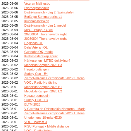
2026-08-06
Veteran Malingsbo
2026-08-06
Stjärnorpsmedeln
2026-08-06
Distriktsmatch - dag 2, Sprintstafett
2026-08-05
Borlänge Sommarsprint #1
2026-08-05
Klubbmästerskap
2026-08-05
Distriktsmatch - dag 1, medel
2026-08-04
MPOL Etapp 7 Oxie
2026-08-04
20260804 Thorshavn by night
2026-08-04
20260804 Thorshavn by night
2026-08-04
Höglands OL
2026-08-04
Dala Veteran OL
2026-08-04
Gunnebo OK, medel
2026-08-04
Kretsmästerskap sprint
2026-08-03
Närkeserien i MTBO deltävling 4
2026-08-02
MedeltidsKampen 2026 E3
2026-08-02
Hagatorpslången
2026-08-02
Sudety Cup - E4
2026-08-02
Ziemeļvidzemes čempionāts 2026 2. diena
2026-08-02
VÖOL Radio Ny tävling
2026-08-01
MedeltidsKampen 2026 E1
2026-08-01
MedeltidsKampen 2026 E2
2026-08-01
Hagatorpsmedeln
2026-08-01
Sudety Cup - E3
2026-08-01
BLTM 2026
2026-08-01
V Carreira de Orientación Nocturna - Marin
2026-08-01
Ziemeļvidzemes čempionāts 2026 1. diena
2026-08-01
Ungdomens 10-mila HD20
2026-08-01
VOOL livetest 3
2026-08-01
FISU Portugal - Middle distance
2026-08-01
VOOL Radiotävling