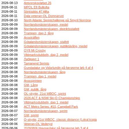
2026-08-13
Antvorskovløbet 26
2026-08-11
MPOL E8 Bulltofta
2026-08-11
Sörklubbs #7 Alfta
2026-08-11
Dala veteran-OL Domnarvet
2026-08-10
North Atlantic Sprintchallenge på Smyril Norröna
2026-08-09
Norrlandsmästerskapen, medel
2026-08-09
Norrlandsmästerskapen, distriktsstafett
2026-08-09
Trampen, dag 2, lång
2026-08-09
Arosträffen
2026-08-09
Götalandsmästerskapen, stafett
2026-08-09
Götalandsmästerskapen, publiktävling, medel
2026-08-09
OY8 Mt Crosby
2026-08-09
Vildmarksdubbeln, dag 2, medel
2026-08-08
Лабіринт 1
2026-08-08
Tamanend Sprints
2026-08-08
Gundadalur og Vidarlundin på færøerne løb 4 af 4
2026-08-08
Norrlandsmästerskapen, lång
2026-08-08
Trampen, dag 1, medel
2026-08-08
Arossprinten
2026-08-08
GM, Lång
2026-08-08
GM, publik, lång
2026-08-08
OL-skytte, 21st WBOC, sprint
2026-08-08
2026 ACT & NSW Ski-O Championships
2026-08-08
Vildmarksdubbeln, dag 1, medel
2026-08-08
ACT Metro Series: #10, Campbell Park
2026-08-07
Norrlandsmästerskapen, sprint
2026-08-07
GM, sprint
2026-08-07
O-skytte, 21st WBOC, classic distance (Lokal kopia
2026-08-06
Veteran-OL Vederyd
2026-08-06
20260806 Havnardalur på færøerne løb 3 af 4