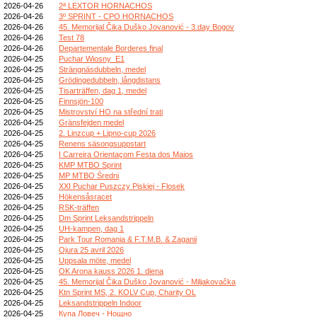
2026-04-26
2ª LEXTOR HORNACHOS
2026-04-26
3º SPRINT - CPO HORNACHOS
2026-04-26
45. Memorijal Čika Duško Jovanović - 3.day Bogov
2026-04-26
Test 78
2026-04-26
Departementale Borderes final
2026-04-25
Puchar Wiosny_E1
2026-04-25
Strängnäsdubbeln, medel
2026-04-25
Grödingedubbeln, långdistans
2026-04-25
Tisarträffen, dag 1, medel
2026-04-25
Finnsjön-100
2026-04-25
Mistrovství HO na střední trati
2026-04-25
Gränsfejden medel
2026-04-25
2. Linzcup + Lipno-cup 2026
2026-04-25
Renens säsongsuppstart
2026-04-25
I Carreira Orientaçom Festa dos Maios
2026-04-25
KMP MTBO Sprint
2026-04-25
MP MTBO Średni
2026-04-25
XXI Puchar Puszczy Piskiej - Flosek
2026-04-25
Hökensåsracet
2026-04-25
RSK-träffen
2026-04-25
Dm Sprint Leksandstrippeln
2026-04-25
UH-kampen, dag 1
2026-04-25
Park Tour Romania & F.T.M.B. & Zaganii
2026-04-25
Ojura 25 avril 2026
2026-04-25
Uppsala möte, medel
2026-04-25
OK Arona kauss 2026 1. diena
2026-04-25
45. Memorijal Čika Duško Jovanović - Miljakovačka
2026-04-25
Ktn Sprint MS, 2. KOLV Cup, Charity OL
2026-04-25
Leksandstrippeln Indoor
2026-04-25
Купа Ловеч - Нощно