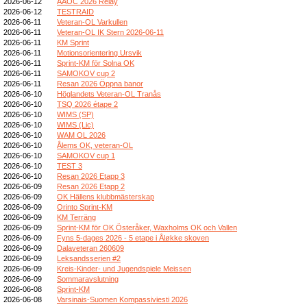
2026-06-12
AAOC 2026 Relay
2026-06-12
TESTRAID
2026-06-11
Veteran-OL Varkullen
2026-06-11
Veteran-OL IK Stern 2026-06-11
2026-06-11
KM Sprint
2026-06-11
Motionsorientering Ursvik
2026-06-11
Sprint-KM för Solna OK
2026-06-11
SAMOKOV cup 2
2026-06-11
Resan 2026 Öppna banor
2026-06-10
Höglandets Veteran-OL Tranås
2026-06-10
TSQ 2026 étape 2
2026-06-10
WIMS (SP)
2026-06-10
WIMS (Lic)
2026-06-10
WAM OL 2026
2026-06-10
Ålems OK, veteran-OL
2026-06-10
SAMOKOV cup 1
2026-06-10
TEST 3
2026-06-10
Resan 2026 Etapp 3
2026-06-09
Resan 2026 Etapp 2
2026-06-09
OK Hällens klubbmästerskap
2026-06-09
Orinto Sprint-KM
2026-06-09
KM Terräng
2026-06-09
Sprint-KM för OK Österåker, Waxholms OK och Vallen
2026-06-09
Fyns 5-dages 2026 - 5 etape i Åløkke skoven
2026-06-09
Dalaveteran 260609
2026-06-09
Leksandsserien #2
2026-06-09
Kreis-Kinder- und Jugendspiele Meissen
2026-06-09
Sommaravslutning
2026-06-08
Sprint-KM
2026-06-08
Varsinais-Suomen Kompassiviesti 2026