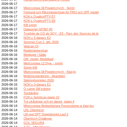
2026-06-17
2026-06-17
Mistrzostwa Sił Powietrznych - Sprint
2026-06-17
Förbund och Riksmästerskap för PRO och SPF medel
2026-06-17
KOK:s Quattro/PTV E7
2026-06-17
KOK:s Quattro/PTV E8
2026-06-17
KM sprint
2026-06-17
Dalaserien MTBO #3
2026-06-17
Trophée de CO de SQY - E3 - Parc des Sources de la
2026-06-16
NOK:s 3-dagars E2
2026-06-16
Sommer Cup 2. afd. 2026
2026-06-16
Veteran-Ol
2026-06-16
Klubbmästerskap
2026-06-16
Minitjoget i Sätila
2026-06-16
DM, medel, Medelpad
2026-06-16
Mistrzostwa 12 Dyw. - sprint
2026-06-16
Sprint-KM
2026-06-16
Mistrzostwa Sił Powietrznych - Klasyk
2026-06-16
Motionsorientering - Skavlöten
2026-06-16
Sidensjösprinten 2026
2026-06-15
NOK:s 3-dagars E1
2026-06-15
O-camp SM träning
2026-06-15
Testtävling
2026-06-15
FOK:s Sprintcup etapp 10
2026-06-14
Tre skåningar och en dansk, etapp 4
2026-06-14
Mistrzostwa Województwa Pomorskiego w klasyku
2026-06-14
LRL Oberkirch
2026-06-14
LM und DPT Doppelsprint Lauf 2
2026-06-14
Oberkirch Challenge
2026-06-14
GOL SEGURA
2026-06-14
4.TC - Mitteldistanz