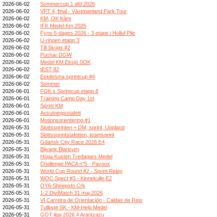
2026-06-02
Sommercup 1 afd 2026
2026-06-02
VPT 4, final - Västmanland Park Tour
2026-06-02
KM, OK Kåre
2026-06-02
IFK Medel Km 2026
2026-06-02
Fyns 5-dages 2026 - 3 etape i Holluf Pile
2026-06-02
U-ringen etapp 3
2026-06-02
Till Skogs #2
2026-06-02
Puchar DGW
2026-06-02
Medel KM Eksjö SOK
2026-06-02
tEST 82
2026-06-02
Eskilstuna sprintcup #4
2026-06-02
Sommer
2026-06-01
FOK:s Sprintcup etapp 8
2026-06-01
Training Camp Day 1st
2026-06-01
Sprint KM
2026-06-01
Avsutningsstafett
2026-06-01
Motionsorientering #1
2026-05-31
Slottssprinten + DM, sprint, Uppland
2026-05-31
Slottssprintstafetten, teamsprint
2026-05-31
Gdańsk City Race 2026 E4
2026-05-31
Bijvank Blaricum
2026-05-31
Höga Kusten Tredagars Medel
2026-05-31
Challenge PACA n°5 - Pavoux
2026-05-31
World Cup Round #2 - Sprint Relay
2026-05-31
WOC Spect #3 - Kinnekulle E2
2026-05-31
OY6-Sheepstn Crk
2026-05-31
1-2 DiviMatch 31 maj 2026
2026-05-31
VI Carreira de Orientación - Caldas de Reis
2026-05-31
Tullinge SK - KM-Helg Medel
2026-05-31
GOT liga 2026.4 Arantzazu