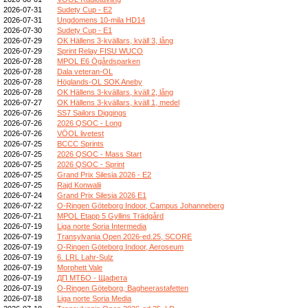
2026-07-31
Sudety Cup - E2
2026-07-31
Ungdomens 10-mila HD14
2026-07-30
Sudety Cup - E1
2026-07-29
OK Hällens 3-kvällars, kväll 3, lång
2026-07-29
Sprint Relay FISU WUCO
2026-07-28
MPOL E6 Ögårdsparken
2026-07-28
Dala veteran-OL
2026-07-28
Höglands-OL SOK Aneby
2026-07-28
OK Hällens 3-kvällars, kväll 2, lång
2026-07-27
OK Hällens 3-kvällars, kväll 1, medel
2026-07-26
SS7 Sailors Diggings
2026-07-26
2026 QSOC - Long
2026-07-26
VÖOL livetest
2026-07-25
BCCC Sprints
2026-07-25
2026 QSOC - Mass Start
2026-07-25
2026 QSOC - Sprint
2026-07-25
Grand Prix Silesia 2026 - E2
2026-07-25
Rajd Konwalii
2026-07-24
Grand Prix Silesia 2026 E1
2026-07-22
O-Ringen Göteborg Indoor, Campus Johanneberg
2026-07-21
MPOL Etapp 5 Gyllins Trädgård
2026-07-19
Liga norte Soria Intermedia
2026-07-19
Transylvania Open 2026-ed.25, SCORE
2026-07-19
O-Ringen Göteborg Indoor, Aeroseum
2026-07-19
6. LRL Lahr-Sulz
2026-07-19
Morphett Vale
2026-07-19
ДП МТБО - Щафета
2026-07-19
O-Ringen Göteborg, Bagheerastafetten
2026-07-18
Liga norte Soria Media