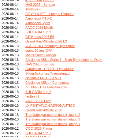
2026-06-14
NAS 2026 - Søndag
2026-06-14
Testtävling
2026-06-14
CF CO à VTT - Longue Distance
2026-06-14
Almonacid MTB-O
2026-06-14
Almonacid Sprint
2026-06-14
AAOC 2026 Middle
2026-06-14
BULGARIA cup 3
2026-06-14
GP Hades 2026 E5
2026-06-14
Grand Raid Altitude 2026 E2
2026-06-13
AOC 2026 Onehunga High Sprint
2026-06-13
sprint 50 ans OPA
2026-06-13
Mistrzostwa Gołdapii
2026-06-13
Challenge ASUL Sprint 1 - Saint Symphorien d Ozon
2026-06-13
NAS 2026 - Lørdag
2026-06-13
Garciotum - COTO - Liga Madrid
2026-06-13
Skogsflickornas Triangelmatch
2026-06-13
Nationale MD CO à VTT
2026-06-13
Challenge ASUL - Communay
2026-06-13
IV Urban Trail Almedina 2026
2026-06-13
BULGARIA cup 2
2026-06-13
fasttest-1
2026-06-13
AAOC 2026 Long
2026-06-13
LX PENTATLON AERONAUTICO
2026-06-13
Grand Raid Altitude 2026
2026-06-13
Tre skåningar och en dansk, etapp 2
2026-06-13
Tre skåningar och en dansk, etapp 3
2026-06-12
Tre skåningar och en dansk, etapp 1
2026-06-12
COO 2026 Prolog
2026-06-12
BULGARIA cup 1