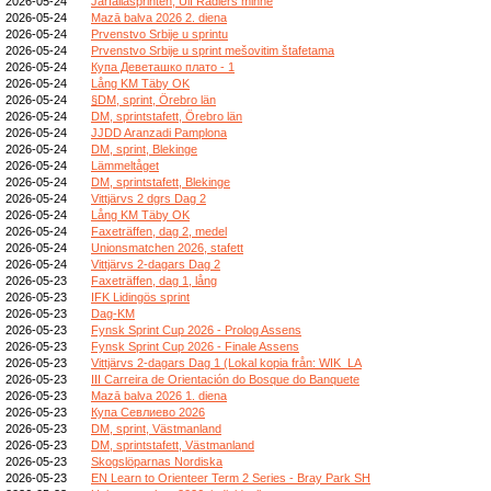
2026-05-24
Järfällasprinten, Ulf Radlers minne
2026-05-24
Mazā balva 2026 2. diena
2026-05-24
Prvenstvo Srbije u sprintu
2026-05-24
Prvenstvo Srbije u sprint mešovitim štafetama
2026-05-24
Купа Деветашко плато - 1
2026-05-24
Lång KM Täby OK
2026-05-24
§DM, sprint, Örebro län
2026-05-24
DM, sprintstafett, Örebro län
2026-05-24
JJDD Aranzadi Pamplona
2026-05-24
DM, sprint, Blekinge
2026-05-24
Lämmeltåget
2026-05-24
DM, sprintstafett, Blekinge
2026-05-24
Vittjärvs 2 dgrs Dag 2
2026-05-24
Lång KM Täby OK
2026-05-24
Faxeträffen, dag 2, medel
2026-05-24
Unionsmatchen 2026, stafett
2026-05-24
Vittjärvs 2-dagars Dag 2
2026-05-23
Faxeträffen, dag 1, lång
2026-05-23
IFK Lidingös sprint
2026-05-23
Dag-KM
2026-05-23
Fynsk Sprint Cup 2026 - Prolog Assens
2026-05-23
Fynsk Sprint Cup 2026 - Finale Assens
2026-05-23
Vittjärvs 2-dagars Dag 1 (Lokal kopia från: WIK_LA
2026-05-23
III Carreira de Orientación do Bosque do Banquete
2026-05-23
Mazā balva 2026 1. diena
2026-05-23
Купа Севлиево 2026
2026-05-23
DM, sprint, Västmanland
2026-05-23
DM, sprintstafett, Västmanland
2026-05-23
Skogslöparnas Nordiska
2026-05-23
EN Learn to Orienteer Term 2 Series - Bray Park SH