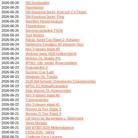
2026-06-26
SM Sprintstafett
2026-06-25
Hamnloppet
2026-06-25
SM Knockout Sprint, Kval och CX Finaler
2026-06-25
SM Knockout Sprint, Final
2026-06-25
Sportfest Klosterneuburg
2026-06-25
Tjogetträning
2026-06-25
Sommarnärtävling TSOK
2026-06-24
Test Modem
2026-06-24
Rånäs Sprint Cup Etapp 2, Kohagen
2026-06-24
Hedemora 3-kvällars #3 Västerby Norr
2026-06-24
Idre 3-dagars etapp #3
2026-06-24
Veckans bana V626 Leåkersbergt
2026-06-24
Motions-OL Skatås IFK
2026-06-24
MTBO, DM, medel, Ångermanland
2026-06-23
Poängtävling 3
2026-06-23
Sommer Cup 3.afd
2026-06-23
Höglands-OL Tranås
2026-06-23
2026 WA Schools’ Orienteering Championships
2026-06-23
MPOL E1 Holma/Kroksbäck
2026-06-23
Dala Veteran OL Kvarnsveden
2026-06-23
Idre 3-dagars etapp #2
2026-06-22
Träningstävling
2026-06-22
Idre 3-dagars etapp #1
2026-06-21
Rennes O Tour Etape 3
2026-06-21
Rennes O Tour Etape 4
2026-06-21
LM Sprint für Burgenland u. Steiermark
2026-06-21
Sprint Morlaas
2026-06-21
DM MTBO 2026 Mellemdistance
2026-06-21
CESA 2026 - Sprint
2026-06-21
Challenge Paca Laragne