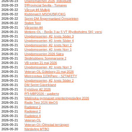
2026-05-23
Unionsmatchen 2026, individuellt
2026-05-23
5ºProvincial Sevilla - Tomares
2026-05-22
Vårcup #4 Mullsjö
2026-05-22
Klubbmatch MSOK/BIF/OKG
2026-05-22
Sprint-DM Ångermanland Örnsprinten
2026-05-22
Stafett Test
2026-05-21
Vårserien #4
2026-05-21
Motions-OL - Borås 3 av 5 VT [Rydboholms SK]_versi
2026-05-21
Ungdomsserien, #2, krets Söder 3
2026-05-21
Ungdomsserien, #2, krets Söder 4
2026-05-21
Ungdomsserien, #2, krets Norr 2
2026-05-21
Ungdomsserien, #2, krets Norr 1
2026-05-21
Ungdomsserien 2026 Sätra
2026-05-21
Skidklubbens Sommarserie 2
2026-05-21
VB-serien 21 maj 2026
2026-05-21
Ungdomsserien, #2, krets Norr 3
2026-05-21
Veteran-OL Göteborg 21 maj 2026
2026-05-21
Mistrzostwa 11DKPanc - SZTAFETY
2026-05-21
Ungdomsserien, #2, krets Söder 2
2026-05-21
DM Sprint Gästrikland
2026-05-21
Fyrklöver #2 2026
2026-05-21
РП-МВР2026 - щафети
2026-05-21
Widénska gymnasiet orienteringstävling 2026
2026-05-21
Radio Test 2026 MeOS
2026-05-21
Radiotest 2
2026-05-21
Radiotest 2
2026-05-21
Radiotest 4
2026-05-21
Veteran-OL
2026-05-21
Veteran-Ol i Ölmstad terrängen
2026-05-20
Närtävling MTBO