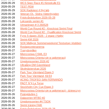
2026-05-29
WCS Spec Race #1 Kinnekulle E1
2026-05-29
TEST PEW
2026-05-29
SOK Radiotest 4 Nyt løb
2026-05-28
Veteran-OL, Södra Vätterbygden
2026-05-28
Friskvårdslunken 2026-05-28
2026-05-28
Leksands serien #1
2026-05-28
Utmaningen # 3 260528
2026-05-28
World Cup Round #2 - Knockout Sprint Final
2026-05-28
World Cup Round #2 - Qualification Knockout Sprint
2026-05-28
Fyns 5-dages 2026 - 2 etape i Højby
2026-05-28
Sprint-KM 2026
2026-05-28
SOK Midtjysk Sommerweekend Testsetup i klubben
2026-05-28
Roslagsveteranerna
2026-05-27
Trarydsgrillen
2026-05-27
Mistrzostwa CSWL E3
2026-05-27
Mistrzostwa Orientuj się w aglomeracji
2026-05-27
Ungdomsserien 2026 #2
2026-05-27
Ultralång-DM Gästrikland
2026-05-27
Skolmästerskap 2026
2026-05-27
Park Tour Värmland Etapp 3
2026-05-27
Park Tour Värmland, Kil E4
2026-05-27
ACING TROFEO SAN FERNANDO
2026-05-27
PAOT N°4 La Torse
2026-05-27
Stockholm City Cup Etapp 3
2026-05-27
Mistrzostwa Orientuj się w aglomeracji - dziewczyn
2026-05-26
Poängtävling 1
2026-05-26
Dalaserien MTBO #2
2026-05-26
Ungdomsserien #4 TSOK
2026-05-26
Sprint träning FAIK
2026-05-26
Friskvårdslunken 2026-05-28