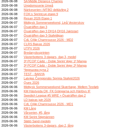
2026-06-08
SA Middle Distance Champs
2026-06-08
Ungdomsserie Umeå
2026-06-08
Närkeserien i MTBO deltävling 2
2026-06-08
FOK:s Sprintcup etapp 9
2026-06-08
Resan 2026 Etapp 1
2026-06-07
Midtjysk Sommerweekend, Linå Vesterskov
2026-06-07
Ösaträffen dag 3
2026-06-07
Ösaträffen dag 3 DH14-DH16 Jaktstart
2026-06-07
Ösaträffen dag 3-Stafettligan
2026-06-07
CdL OAlp Chamrousse 2026 - MD2
2026-06-07
CLRS Baixas 2026
2026-06-07
UTPV 2026
2026-06-07
Bredarydssprinten
2026-06-07
Västerbottens 3-dagars, dag 3, medel
2026-06-07
3ª PCOP Cádiz - Doble Sprint Vejer 1ª Manga
2026-06-07
3ª PCOP Cádiz - Doble Sprint Vejer 2ª Manga
2026-06-07
Черешова купа 2
2026-06-07
TEST - BANYA
2026-06-07
Latvijas Čempionāts Sprinta Stafetē2026
2026-06-07
Ques 2026
2026-06-06
Midtjysk Sommerweekend Skærbøge, Mellem Testløb
2026-06-06
KM Hästveda OK, FK Göingarna och Härlövs IF
2026-06-06
Swedish League #5 WRE + Ösaträffen dag 2
2026-06-06
LD baixas juin 2026
2026-06-06
CdL OAlp Chamrousse 2026 - MD1
2026-06-06
KM Lång
2026-06-06
Vårserien, #5, lång
2026-06-06
KM Sprint Stigmännen
2026-06-06
Slättö Sand-medeln
2026-06-06
Västerbottens 3-dagars, dag 2, lång