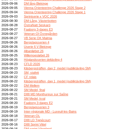
2026-09-06
DM lång Blekinge
2026-09-05
Vienna Orienteering Challenge 2026 Stage 2
2026-09-04
Vienna Orienteering Challenge 2026 Stage 1
2026-09-03
Sprintserie x VOC 2026
2026-08-30
DM-Lång, Västerbotten
2026-08-28
ÖstraNatt Seskarö
2026-08-27
Faaborg 3-dages E3
2026-08-27
Veteran-Ol Öxnegården
2026-08-27
VB Serie OK Malmia
2026-08-26
Bergslagsserien 4
2026-08-26
Userie 6 V Blekinge
2026-08-26
Albaniløbet 26
2026-08-25
Willemoesløbet 26
2026-08-25
Höglandsserien deltävling 4
2026-08-23
CFLD 2026
2026-08-23
Kilsbergsträffen, dag 2, medel (publiktävling SM)
2026-08-23
SM, stafett
2026-08-22
CF relais
2026-08-22
Kilsbergsträffen, dag 1, medel (publiktävling SM)
2026-08-22
DM Mellem
2026-08-22
SM Medel, final
2026-08-21
D88 MD Monthureux sur Saône
2026-08-21
SM Medel, kval
2026-08-20
Faaborg 3-dages E2
2026-08-19
Bergslagsserien 3
2026-08-19
Inter-régionale MD - Luxeuil-les-Bains
2026-08-18
Veteran-OL
2026-08-17
D88 LD Tignécourt
2026-08-16
D88 Sprint Vittel
2026-08-16
DM sprint Värmland