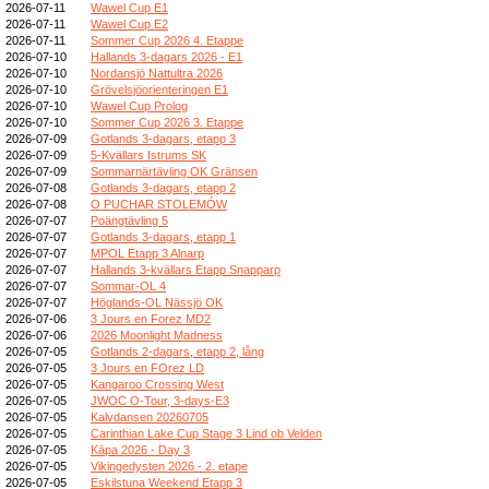
2026-07-11
Wawel Cup E1
2026-07-11
Wawel Cup E2
2026-07-11
Sommer Cup 2026 4. Etappe
2026-07-10
Hallands 3-dagars 2026 - E1
2026-07-10
Nordansjö Nattultra 2026
2026-07-10
Grövelsjöorienteringen E1
2026-07-10
Wawel Cup Prolog
2026-07-10
Sommer Cup 2026 3. Etappe
2026-07-09
Gotlands 3-dagars, etapp 3
2026-07-09
5-Kvällars Istrums SK
2026-07-09
Sommarnärtävling OK Gränsen
2026-07-08
Gotlands 3-dagars, etapp 2
2026-07-08
O PUCHAR STOLEMÓW
2026-07-07
Poängtävling 5
2026-07-07
Gotlands 3-dagars, etapp 1
2026-07-07
MPOL Etapp 3 Alnarp
2026-07-07
Hallands 3-kvällars Etapp Snapparp
2026-07-07
Sommar-OL 4
2026-07-07
Höglands-OL Nässjö OK
2026-07-06
3 Jours en Forez MD2
2026-07-06
2026 Moonlight Madness
2026-07-05
Gotlands 2-dagars, etapp 2, lång
2026-07-05
3 Jours en FOrez LD
2026-07-05
Kangaroo Crossing West
2026-07-05
JWOC O-Tour, 3-days-E3
2026-07-05
Kalvdansen 20260705
2026-07-05
Carinthian Lake Cup Stage 3 Lind ob Velden
2026-07-05
Kāpa 2026 - Day 3
2026-07-05
Vikingedysten 2026 - 2. etape
2026-07-05
Eskilstuna Weekend Etapp 3