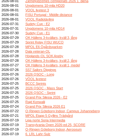
2026-08-01
Ziemeļvidzemes čempionāts 2026 1. diena
2026-08-01
Ungdomens 10-mila HD20
2026-08-01
VOOL livetest 3
2026-08-01
FISU Portugal - Middle distance
2026-08-01
VOOL Radiotävling
2026-07-31
Sudety Cup - E2
2026-07-31
Ungdomens 10-mila HD14
2026-07-30
Sudety Cup - E1
2026-07-29
OK Hällens 3-kvällars, kväll 3, lång
2026-07-29
Sprint Relay FISU WUCO
2026-07-28
MPOL E6 Ögårdsparken
2026-07-28
Dala veteran-OL
2026-07-28
Höglands-OL SOK Aneby
2026-07-28
OK Hällens 3-kvällars, kväll 2, lång
2026-07-27
OK Hällens 3-kvällars, kväll 1, medel
2026-07-26
SS7 Sailors Diggings
2026-07-26
2026 QSOC - Long
2026-07-26
VÖOL livetest
2026-07-25
BCCC Sprints
2026-07-25
2026 QSOC - Mass Start
2026-07-25
2026 QSOC - Sprint
2026-07-25
Grand Prix Silesia 2026 - E2
2026-07-25
Rajd Konwalii
2026-07-24
Grand Prix Silesia 2026 E1
2026-07-22
O-Ringen Göteborg Indoor, Campus Johanneberg
2026-07-21
MPOL Etapp 5 Gyllins Trädgård
2026-07-19
Liga norte Soria Intermedia
2026-07-19
Transylvania Open 2026-ed.25, SCORE
2026-07-19
O-Ringen Göteborg Indoor, Aeroseum
2026-07-19
6. LRL Lahr-Sulz