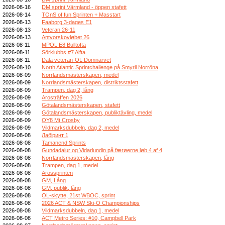
2026-08-16
DM sprint Värmland - öppen stafett
2026-08-14
TOnS of fun Sprinten + Masstart
2026-08-13
Faaborg 3-dages E1
2026-08-13
Veteran 26-11
2026-08-13
Antvorskovløbet 26
2026-08-11
MPOL E8 Bulltofta
2026-08-11
Sörklubbs #7 Alfta
2026-08-11
Dala veteran-OL Domnarvet
2026-08-10
North Atlantic Sprintchallenge på Smyril Norröna
2026-08-09
Norrlandsmästerskapen, medel
2026-08-09
Norrlandsmästerskapen, distriktsstafett
2026-08-09
Trampen, dag 2, lång
2026-08-09
Arosträffen 2026
2026-08-09
Götalandsmästerskapen, stafett
2026-08-09
Götalandsmästerskapen, publiktävling, medel
2026-08-09
OY8 Mt Crosby
2026-08-09
Vildmarksdubbeln, dag 2, medel
2026-08-08
Лабіринт 1
2026-08-08
Tamanend Sprints
2026-08-08
Gundadalur og Vidarlundin på færøerne løb 4 af 4
2026-08-08
Norrlandsmästerskapen, lång
2026-08-08
Trampen, dag 1, medel
2026-08-08
Arossprinten
2026-08-08
GM, Lång
2026-08-08
GM, publik, lång
2026-08-08
OL-skytte, 21st WBOC, sprint
2026-08-08
2026 ACT & NSW Ski-O Championships
2026-08-08
Vildmarksdubbeln, dag 1, medel
2026-08-08
ACT Metro Series: #10, Campbell Park