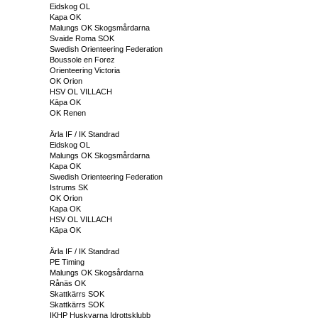
Eidskog OL
Kapa OK
Malungs OK Skogsmårdarna
Svaide Roma SOK
Swedish Orienteering Federation
Boussole en Forez
Orienteering Victoria
OK Orion
HSV OL VILLACH
Kāpa OK
OK Renen
Ärla IF / IK Standrad
Eidskog OL
Malungs OK Skogsmårdarna
Kapa OK
Swedish Orienteering Federation
Istrums SK
OK Orion
Kapa OK
HSV OL VILLACH
Kāpa OK
Ärla IF / IK Standrad
PE Timing
Malungs OK Skogsårdarna
Rånäs OK
Skattkärrs SOK
Skattkärrs SOK
IKHP Huskvarna Idrottsklubb