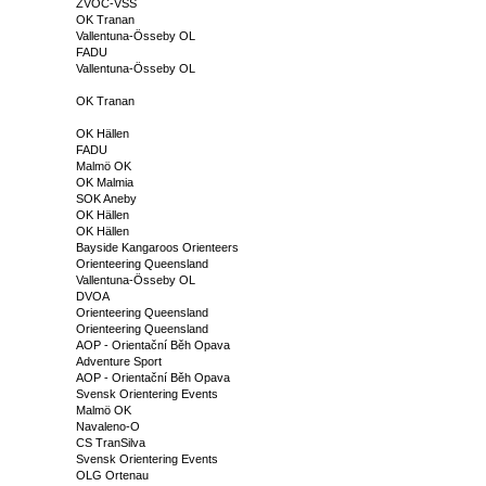
ZVOC-VSS
OK Tranan
Vallentuna-Össeby OL
FADU
Vallentuna-Össeby OL
OK Tranan
OK Hällen
FADU
Malmö OK
OK Malmia
SOK Aneby
OK Hällen
OK Hällen
Bayside Kangaroos Orienteers
Orienteering Queensland
Vallentuna-Össeby OL
DVOA
Orienteering Queensland
Orienteering Queensland
AOP - Orientační Běh Opava
Adventure Sport
AOP - Orientační Běh Opava
Svensk Orientering Events
Malmö OK
Navaleno-O
CS TranSilva
Svensk Orientering Events
OLG Ortenau