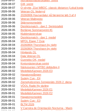
2026-08-07
Norrlandsmästerskapen, sprint
2026-08-07
GM, sprint
2026-08-07
O-skytte, 21st WBOC, classic distance (Lokal kopia
2026-08-06
Veteran-OL Vederyd
2026-08-06
20260806 Havnardalur på færøerne løb 3 af 4
2026-08-06
Veteran Malingsbo
2026-08-06
Stjärnorpsmedeln
2026-08-06
Distriktsmatch - dag 2, Sprintstafett
2026-08-05
Borlänge Sommarsprint #1
2026-08-05
Klubbmästerskap
2026-08-05
Distriktsmatch - dag 1, medel
2026-08-04
MPOL Etapp 7 Oxie
2026-08-04
20260804 Thorshavn by night
2026-08-04
20260804 Thorshavn by night
2026-08-04
Höglands OL
2026-08-04
Dala Veteran OL
2026-08-04
Gunnebo OK, medel
2026-08-04
Kretsmästerskap sprint
2026-08-03
Närkeserien i MTBO deltävling 4
2026-08-02
MedeltidsKampen 2026 E3
2026-08-02
Hagatorpslången
2026-08-02
Sudety Cup - E4
2026-08-02
Ziemeļvidzemes čempionāts 2026 2. diena
2026-08-02
VÖOL Radio Ny tävling
2026-08-01
MedeltidsKampen 2026 E1
2026-08-01
MedeltidsKampen 2026 E2
2026-08-01
Hagatorpsmedeln
2026-08-01
Sudety Cup - E3
2026-08-01
BLTM 2026
2026-08-01
V Carreira de Orientación Nocturna - Marin