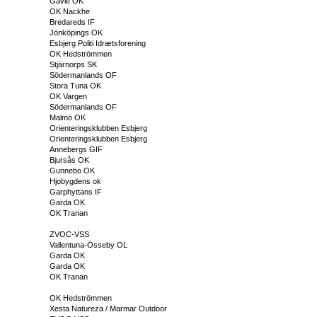
Gävle OK
OK Nackhe
Bredareds IF
Jönköpings OK
Esbjerg Politi Idrætsforening
OK Hedströmmen
Stjärnorps SK
Södermanlands OF
Stora Tuna OK
OK Vargen
Södermanlands OF
Malmö OK
Orienteringsklubben Esbjerg
Orienteringsklubben Esbjerg
Annebergs GIF
Bjursås OK
Gunnebo OK
Hjobygdens ok
Garphyttans IF
Garda OK
OK Tranan
ZVOC-VSS
Vallentuna-Össeby OL
Garda OK
Garda OK
OK Tranan
OK Hedströmmen
Xesta Natureza / Marmar Outdoor