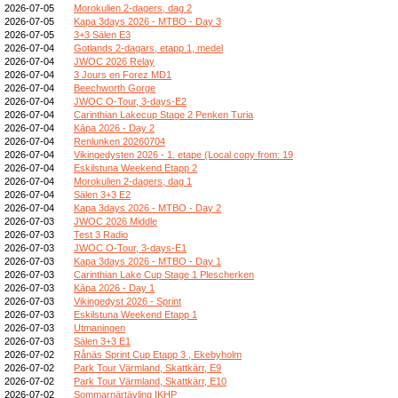
2026-07-05
Morokulien 2-dagers, dag 2
2026-07-05
Kapa 3days 2026 - MTBO - Day 3
2026-07-05
3+3 Sälen E3
2026-07-04
Gotlands 2-dagars, etapp 1, medel
2026-07-04
JWOC 2026 Relay
2026-07-04
3 Jours en Forez MD1
2026-07-04
Beechworth Gorge
2026-07-04
JWOC O-Tour, 3-days-E2
2026-07-04
Carinthian Lakecup Stage 2 Penken Turia
2026-07-04
Kāpa 2026 - Day 2
2026-07-04
Renlunken 20260704
2026-07-04
Vikingedysten 2026 - 1. etape (Local copy from: 19
2026-07-04
Eskilstuna Weekend Etapp 2
2026-07-04
Morokulien 2-dagers, dag 1
2026-07-04
Sälen 3+3 E2
2026-07-04
Kapa 3days 2026 - MTBO - Day 2
2026-07-03
JWOC 2026 Middle
2026-07-03
Test 3 Radio
2026-07-03
JWOC O-Tour, 3-days-E1
2026-07-03
Kapa 3days 2026 - MTBO - Day 1
2026-07-03
Carinthian Lake Cup Stage 1 Plescherken
2026-07-03
Kāpa 2026 - Day 1
2026-07-03
Vikingedyst 2026 - Sprint
2026-07-03
Eskilstuna Weekend Etapp 1
2026-07-03
Utmaningen
2026-07-03
Sälen 3+3 E1
2026-07-02
Rånäs Sprint Cup Etapp 3 , Ekebyholm
2026-07-02
Park Tour Värmland, Skattkärr, E9
2026-07-02
Park Tour Värmland, Skattkärr, E10
2026-07-02
Sommarnärtävling IKHP