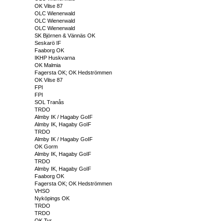
OK Vilse 87
OLC Wienerwald
OLC Wienerwald
OLC Wienerwald
SK Björnen & Vännäs OK
Seskarö IF
Faaborg OK
IKHP Huskvarna
OK Malmia
Fagersta OK; OK Hedströmmen
OK Vilse 87
FPI
FPI
SOL Tranås
TRDO
Almby IK / Hagaby GoIF
Almby IK, Hagaby GoIF
TRDO
Almby IK / Hagaby GoIF
OK Gorm
Almby IK, Hagaby GoIF
TRDO
Almby IK, Hagaby GoIF
Faaborg OK
Fagersta OK; OK Hedströmmen
VHSO
Nyköpings OK
TRDO
TRDO
OK Tyr