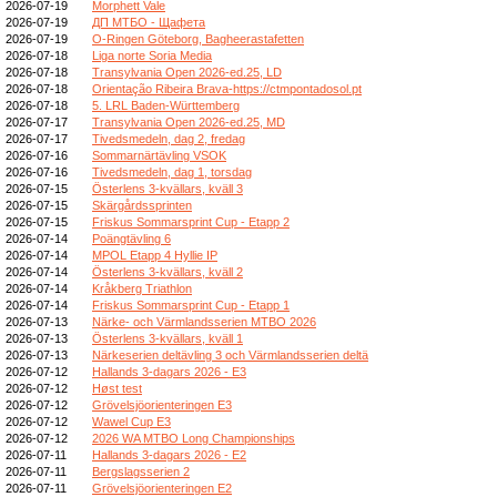
2026-07-19
Morphett Vale
2026-07-19
ДП МТБО - Щафета
2026-07-19
O-Ringen Göteborg, Bagheerastafetten
2026-07-18
Liga norte Soria Media
2026-07-18
Transylvania Open 2026-ed.25, LD
2026-07-18
Orientação Ribeira Brava-https://ctmpontadosol.pt
2026-07-18
5. LRL Baden-Württemberg
2026-07-17
Transylvania Open 2026-ed.25, MD
2026-07-17
Tivedsmedeln, dag 2, fredag
2026-07-16
Sommarnärtävling VSOK
2026-07-16
Tivedsmedeln, dag 1, torsdag
2026-07-15
Österlens 3-kvällars, kväll 3
2026-07-15
Skärgårdssprinten
2026-07-15
Friskus Sommarsprint Cup - Etapp 2
2026-07-14
Poängtävling 6
2026-07-14
MPOL Etapp 4 Hyllie IP
2026-07-14
Österlens 3-kvällars, kväll 2
2026-07-14
Kråkberg Triathlon
2026-07-14
Friskus Sommarsprint Cup - Etapp 1
2026-07-13
Närke- och Värmlandsserien MTBO 2026
2026-07-13
Österlens 3-kvällars, kväll 1
2026-07-13
Närkeserien deltävling 3 och Värmlandsserien deltä
2026-07-12
Hallands 3-dagars 2026 - E3
2026-07-12
Høst test
2026-07-12
Grövelsjöorienteringen E3
2026-07-12
Wawel Cup E3
2026-07-12
2026 WA MTBO Long Championships
2026-07-11
Hallands 3-dagars 2026 - E2
2026-07-11
Bergslagsserien 2
2026-07-11
Grövelsjöorienteringen E2