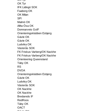
OK Tyr
IFK Lidingö SOK
Faaborg OK
OK Milan
SPI
Malmö OK
Alfta-Ösa OK
Domnarvets GoIF
Orienteringsklubben Esbjerg
Gävle OK
Gävle OK
Ludvika OK
Västerås SOK
FK Friskus-Varberg/OK Nackhe
FK Friskus-Varberg/OK Nackhe
Orienteering Queensland
Täby OK
RS
DVOA
Orienteringsklubben Esbjerg
Gävle OK
Ludvika OK
Västerås SOK
OK Nackhe
OK Nackhe
Bredareds IF
RedRoos
Täby OK
OACT