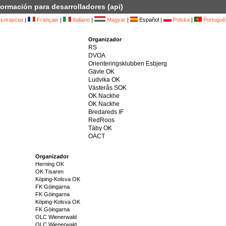
formación para desarrolladores (api)
ългарски
|
Français
|
Italiano
|
Magyar
|
Español |
Polska
|
Portuguê
Organizador
RS
DVOA
Orienteringsklubben Esbjerg
Gävle OK
Ludvika OK
Västerås SOK
OK Nackhe
OK Nackhe
Bredareds IF
RedRoos
Täby OK
OACT
Organizador
Herning OK
OK Tisaren
Köping-Kolsva OK
FK Göingarna
FK Göingarna
Köping-Kolsva OK
FK Göingarna
OLC Wienerwald
OLC Wienerwald