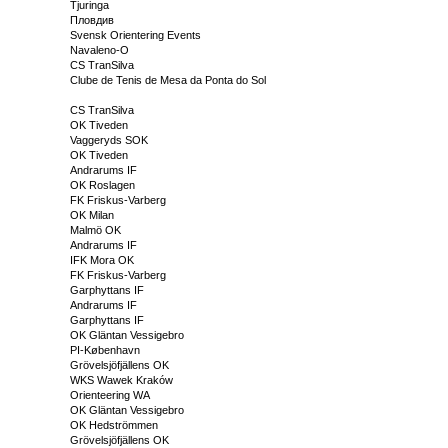
Tjuringa
Пловдив
Svensk Orientering Events
Navaleno-O
CS TranSilva
Clube de Tenis de Mesa da Ponta do Sol
CS TranSilva
OK Tiveden
Vaggeryds SOK
OK Tiveden
Andrarums IF
OK Roslagen
FK Friskus-Varberg
OK Milan
Malmö OK
Andrarums IF
IFK Mora OK
FK Friskus-Varberg
Garphyttans IF
Andrarums IF
Garphyttans IF
OK Gläntan Vessigebro
PI-København
Grövelsjöfjällens OK
WKS Wawek Kraków
Orienteering WA
OK Gläntan Vessigebro
OK Hedströmmen
Grövelsjöfjällens OK