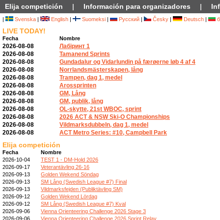
Elija competición
|
Información para organizadores
|
In
|
Svenska
|
English
|
Suomeksi
|
Русский
|
Česky
|
Deutsch
|
б
LIVE TODAY!
Fecha
Nombre
2026-08-08
Лабіринт 1
2026-08-08
Tamanend Sprints
2026-08-08
Gundadalur og Vidarlundin på færøerne løb 4 af 4
2026-08-08
Norrlandsmästerskapen, lång
2026-08-08
Trampen, dag 1, medel
2026-08-08
Arossprinten
2026-08-08
GM, Lång
2026-08-08
GM, publik, lång
2026-08-08
OL-skytte, 21st WBOC, sprint
2026-08-08
2026 ACT & NSW Ski-O Championships
2026-08-08
Vildmarksdubbeln, dag 1, medel
2026-08-08
ACT Metro Series: #10, Campbell Park
Elija competición
Fecha
Nombre
2026-10-04
TEST 1 - DM-Hold 2026
2026-09-17
Veterantävling 26-16
2026-09-13
Golden Wekend Söndag
2026-09-13
SM Lång (Swedish League #7) Final
2026-09-13
Vildmarksfejden (Publiktävling SM)
2026-09-12
Golden Wekend Lördag
2026-09-12
SM Lång (Swedish League #7) Kval
2026-09-06
Vienna Orienteering Challenge 2026 Stage 3
2026-09-06
Vienna Orienteering Challenge 2026 Sprint Relay