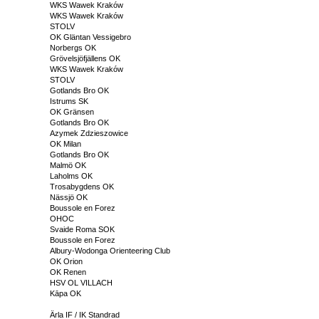
WKS Wawek Kraków
WKS Wawek Kraków
STOLV
OK Gläntan Vessigebro
Norbergs OK
Grövelsjöfjällens OK
WKS Wawek Kraków
STOLV
Gotlands Bro OK
Istrums SK
OK Gränsen
Gotlands Bro OK
Azymek Zdzieszowice
OK Milan
Gotlands Bro OK
Malmö OK
Laholms OK
Trosabygdens OK
Nässjö OK
Boussole en Forez
OHOC
Svaide Roma SOK
Boussole en Forez
Albury-Wodonga Orienteering Club
OK Orion
OK Renen
HSV OL VILLACH
Kāpa OK
Ärla IF / IK Standrad