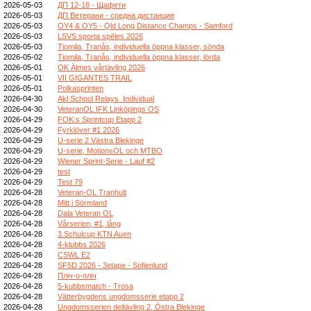
2026-05-03
ДП 12-18 - Щафети
2026-05-03
ДП Ветерани - средна дистанция
2026-05-03
OY4 & OY5 - Qld Long Distance Champs - Samford
2026-05-03
LSVS sporta spēles 2026
2026-05-03
Tiomila, Tranås, individuella öppna klasser, sönda
2026-05-02
Tiomila, Tranås, individuella öppna klasser, lörda
2026-05-01
OK Älmes vårtävling 2026
2026-05-01
VII GIGANTES TRAIL
2026-05-01
Polkasprinten
2026-04-30
Akl School Relays_Individual
2026-04-30
VeteranOL IFK Linköpings OS
2026-04-29
FOK:s Sprintcup Etapp 2
2026-04-29
Fyrklöver #1 2026
2026-04-29
U-serie 2 Västra Blekinge
2026-04-29
U-serie, MotionsOL och MTBO
2026-04-29
Wiener Sprint-Serie - Lauf #2
2026-04-29
test
2026-04-29
Test 79
2026-04-28
Veteran-OL Tranhult
2026-04-28
Mitt i Sörmland
2026-04-28
Dala Veteran OL
2026-04-28
Vårserien, #1, lång
2026-04-28
3.Schulcup KTN Auen
2026-04-28
4-klubbs 2026
2026-04-28
CSWL E2
2026-04-28
SF5D 2026 - 3etape - Sofienlund
2026-04-28
Пліч-о-пліч
2026-04-28
5-kubbsmatch - Trosa
2026-04-28
Vätterbygdens ungdomsserie etapp 2
2026-04-28
Ungdomsserien deltävling 2, Östra Blekinge