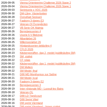
2026-09-05
Vienna Orienteering Challenge 2026 Stage 2
2026-09-04
Vienna Orienteering Challenge 2026 Stage 1
2026-09-03
Sprintserie x VOC 2026
2026-08-30
DM-Lång, Västerbotten
2026-08-28
ÖstraNatt Seskarö
2026-08-27
Faaborg 3-dages E3
2026-08-27
Veteran-Ol Öxnegården
2026-08-27
VB Serie OK Malmia
2026-08-26
Bergslagsserien 4
2026-08-26
Userie 6 V Blekinge
2026-08-26
Albaniløbet 26
2026-08-25
Willemoesløbet 26
2026-08-25
Höglandsserien deltävling 4
2026-08-23
CFLD 2026
2026-08-23
Kilsbergsträffen, dag 2, medel (publiktävling SM)
2026-08-23
SM, stafett
2026-08-22
CF relais
2026-08-22
Kilsbergsträffen, dag 1, medel (publiktävling SM)
2026-08-22
DM Mellem
2026-08-22
SM Medel, final
2026-08-21
D88 MD Monthureux sur Saône
2026-08-21
SM Medel, kval
2026-08-20
Faaborg 3-dages E2
2026-08-19
Bergslagsserien 3
2026-08-19
Inter-régionale MD - Luxeuil-les-Bains
2026-08-18
Veteran-OL
2026-08-17
D88 LD Tignécourt
2026-08-16
D88 Sprint Vittel
2026-08-16
DM sprint Värmland
2026-08-16
DM sprint Värmland - öppen stafett