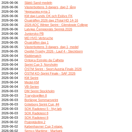
2026-06-06
Slättö Sand-medeln
2026-06-06
Västerbottens 3-dagars, dag 2, lång
2026-06-06
Черешова купа 1
2026-06-06
KM dag Lunds OK och Eslövs FK
2026-06-06
Ösaträffen 2026 dag 2Total HD 14-16
2026-06-06
2026 AOC Winter Sprint - Glendowie College
2026-06-06
Latvijas Čempionāts Sprintā 2026
2026-06-06
Juniorsko PB
2026-06-06
MD HVO Verbruche
2026-06-05
Ösaträffen dag 1
2026-06-05
Västerbottens 3-dagars, dag 1, medel
2026-06-05
Oepfel-Trophy 2026 - Lauf 4 - Steckborn
2026-06-04
Klubbmatch
2026-06-04
Oritoiça Estreito da Calheta
2026-06-04
Sprint Cup 3, Norsholm
2026-06-04
ÖSTM Sprint - Sport Austria Finals 2026
2026-06-04
ÖSTM KO-Sprint Finale - SAF 2026
2026-06-04
KM Sprint
2026-06-04
Medel-KM
2026-06-04
VB-Serien
2026-06-03
DM Sprint Stockholm
2026-06-03
Trarydsgrillen II
2026-06-03
Borlänge Sommarsprint
2026-06-03
Göteborg Sprint Cup, #4
2026-06-03
SOK Radiotest 5 - Nyt løb
2026-06-03
SOK Radiotest 8
2026-06-03
SOK Radiotest 8
2026-06-02
Poängtävling 2
2026-06-02
Københavner Cup 3 etape.
2026-06-02
Semco Maritime - Marbæk