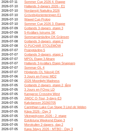
2026-07-11
Sommer Cup 2026 4. Etappe
2026-07-10
Hallands 3-dagars 2026 - E1
2026-07-10
Nordansjö Nattultra 2026
2026-07-10
Grövelsjöorienteringen E1
2026-07-10
Wawel Cup Prolog
2026-07-10
Sommer Cup 2026 3. Etappe
2026-07-09
Gotlands 3-dagars, etapp 3
2026-07-09
5-Kvällars Istrums SK
2026-07-09
Sommarnärtävling OK Gränsen
2026-07-08
Gotlands 3-dagars, etapp 2
2026-07-08
O PUCHAR STOLEMÓW
2026-07-07
Poängtävling 5
2026-07-07
Gotlands 3-dagars, etapp 1
2026-07-07
MPOL Etapp 3 Alnarp
2026-07-07
Hallands 3-kvällars Etapp Snapparp
2026-07-07
Sommar-OL 4
2026-07-07
Höglands-OL Nässjö OK
2026-07-06
3 Jours en Forez MD2
2026-07-06
2026 Moonlight Madness
2026-07-05
Gotlands 2-dagars, etapp 2, lång
2026-07-05
3 Jours en FOrez LD
2026-07-05
Kangaroo Crossing West
2026-07-05
JWOC O-Tour, 3-days-E3
2026-07-05
Kalvdansen 20260705
2026-07-05
Carinthian Lake Cup Stage 3 Lind ob Velden
2026-07-05
Kāpa 2026 - Day 3
2026-07-05
Vikingedysten 2026 - 2. etape
2026-07-05
Eskilstuna Weekend Etapp 3
2026-07-05
Morokulien 2-dagers, dag 2
2026-07-05
Kapa 3days 2026 - MTBO - Day 3