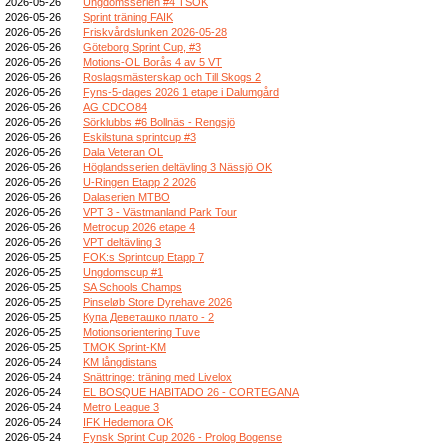
2026-05-26
Ungdomsserien #4 TSOK
2026-05-26
Sprint träning FAIK
2026-05-26
Friskvårdslunken 2026-05-28
2026-05-26
Göteborg Sprint Cup, #3
2026-05-26
Motions-OL Borås 4 av 5 VT
2026-05-26
Roslagsmästerskap och Till Skogs 2
2026-05-26
Fyns-5-dages 2026 1 etape i Dalumgård
2026-05-26
AG CDCO84
2026-05-26
Sörklubbs #6 Bollnäs - Rengsjö
2026-05-26
Eskilstuna sprintcup #3
2026-05-26
Dala Veteran OL
2026-05-26
Höglandsserien deltävling 3 Nässjö OK
2026-05-26
U-Ringen Etapp 2 2026
2026-05-26
Dalaserien MTBO
2026-05-26
VPT 3 - Västmanland Park Tour
2026-05-26
Metrocup 2026 etape 4
2026-05-26
VPT deltävling 3
2026-05-25
FOK:s Sprintcup Etapp 7
2026-05-25
Ungdomscup #1
2026-05-25
SA Schools Champs
2026-05-25
Pinseløb Store Dyrehave 2026
2026-05-25
Купа Деветашко плато - 2
2026-05-25
Motionsorientering Tuve
2026-05-25
TMOK Sprint-KM
2026-05-24
KM långdistans
2026-05-24
Snättringe: träning med Livelox
2026-05-24
EL BOSQUE HABITADO 26 - CORTEGANA
2026-05-24
Metro League 3
2026-05-24
IFK Hedemora OK
2026-05-24
Fynsk Sprint Cup 2026 - Prolog Bogense