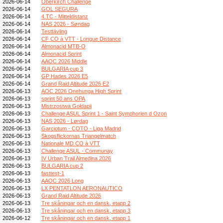
2026-06-14
Oberkirch Challenge
2026-06-14
GOL SEGURA
2026-06-14
4.TC - Mitteldistanz
2026-06-14
NAS 2026 - Søndag
2026-06-14
Testtävling
2026-06-14
CF CO à VTT - Longue Distance
2026-06-14
Almonacid MTB-O
2026-06-14
Almonacid Sprint
2026-06-14
AAOC 2026 Middle
2026-06-14
BULGARIA cup 3
2026-06-14
GP Hades 2026 E5
2026-06-14
Grand Raid Altitude 2026 E2
2026-06-13
AOC 2026 Onehunga High Sprint
2026-06-13
sprint 50 ans OPA
2026-06-13
Mistrzostwa Gołdapii
2026-06-13
Challenge ASUL Sprint 1 - Saint Symphorien d Ozon
2026-06-13
NAS 2026 - Lørdag
2026-06-13
Garciotum - COTO - Liga Madrid
2026-06-13
Skogsflickornas Triangelmatch
2026-06-13
Nationale MD CO à VTT
2026-06-13
Challenge ASUL - Communay
2026-06-13
IV Urban Trail Almedina 2026
2026-06-13
BULGARIA cup 2
2026-06-13
fasttest-1
2026-06-13
AAOC 2026 Long
2026-06-13
LX PENTATLON AERONAUTICO
2026-06-13
Grand Raid Altitude 2026
2026-06-13
Tre skåningar och en dansk, etapp 2
2026-06-13
Tre skåningar och en dansk, etapp 3
2026-06-12
Tre skåningar och en dansk, etapp 1