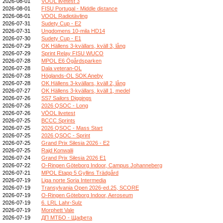
2026-08-01
VOOL livetest 3
2026-08-01
FISU Portugal - Middle distance
2026-08-01
VOOL Radiotävling
2026-07-31
Sudety Cup - E2
2026-07-31
Ungdomens 10-mila HD14
2026-07-30
Sudety Cup - E1
2026-07-29
OK Hällens 3-kvällars, kväll 3, lång
2026-07-29
Sprint Relay FISU WUCO
2026-07-28
MPOL E6 Ögårdsparken
2026-07-28
Dala veteran-OL
2026-07-28
Höglands-OL SOK Aneby
2026-07-28
OK Hällens 3-kvällars, kväll 2, lång
2026-07-27
OK Hällens 3-kvällars, kväll 1, medel
2026-07-26
SS7 Sailors Diggings
2026-07-26
2026 QSOC - Long
2026-07-26
VÖOL livetest
2026-07-25
BCCC Sprints
2026-07-25
2026 QSOC - Mass Start
2026-07-25
2026 QSOC - Sprint
2026-07-25
Grand Prix Silesia 2026 - E2
2026-07-25
Rajd Konwalii
2026-07-24
Grand Prix Silesia 2026 E1
2026-07-22
O-Ringen Göteborg Indoor, Campus Johanneberg
2026-07-21
MPOL Etapp 5 Gyllins Trädgård
2026-07-19
Liga norte Soria Intermedia
2026-07-19
Transylvania Open 2026-ed.25, SCORE
2026-07-19
O-Ringen Göteborg Indoor, Aeroseum
2026-07-19
6. LRL Lahr-Sulz
2026-07-19
Morphett Vale
2026-07-19
ДП МТБО - Щафета