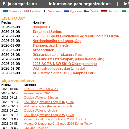
Elija competición
|
Información para organizadores
|
In
|
Svenska
|
English
|
Suomeksi
|
Русский
|
Česky
|
Deutsch
|
б
LIVE TODAY!
Fecha
Nombre
2026-08-08
Лабіринт 1
2026-08-08
Tamanend Sprints
2026-08-08
20260808 Sprint Gundadalur og Vidarlundin på færøe
2026-08-08
Norrlandsmästerskapen, lång
2026-08-08
Trampen, dag 1, medel
2026-08-08
Arossprinten
2026-08-08
Götalandsmästerskapen, lång
2026-08-08
Götalandsmästerskapen, publiktävling, lång
2026-08-08
2026 ACT & NSW Ski-O Championships
2026-08-08
Vildmarksdubbeln, dag 1, medel
2026-08-08
ACT Metro Series: #10, Campbell Park
Elija competición
Fecha
Nombre
2026-10-04
TEST 1 - DM-Hold 2026
2026-09-17
Veterantävling 26-16
2026-09-13
Golden Wekend Söndag
2026-09-13
SM Lång (Swedish League #7) Final
2026-09-13
Vildmarksfejden (Publiktävling SM)
2026-09-12
Golden Wekend Lördag
2026-09-12
SM Lång (Swedish League #7) Kval
2026-09-06
Vienna Orienteering Challenge 2026 Stage 3
2026-09-06
Vienna Orienteering Challenge 2026 Sprint Relay
2026-09-06
DM lång Blekinge