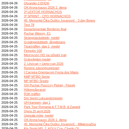
2026-04-26
Otxandio-2.EHOK
2026-04-26
OK Arona kauss 2026 2. diena
2026-04-26
2ª LEXTOR HORNACHOS
2026-04-26
3º SPRINT - CPO HORNACHOS
2026-04-26
45. Memorijal Čika Duško Jovanović - 3.day Bogov
2026-04-26
Test 78
2026-04-26
Departementale Borderes final
2026-04-25
Puchar Wiosny_E1
2026-04-25
Strängnäsdubbeln, medel
2026-04-25
Grödingedubbeln, långdistans
2026-04-25
Tisarträffen, dag 1, medel
2026-04-25
Finnsjön-100
2026-04-25
Mistrovství HO na střední trati
2026-04-25
Gränsfejden medel
2026-04-25
2. Linzcup + Lipno-cup 2026
2026-04-25
Renens säsongsuppstart
2026-04-25
I Carreira Orientaçom Festa dos Maios
2026-04-25
KMP MTBO Sprint
2026-04-25
MP MTBO Średni
2026-04-25
XXI Puchar Puszczy Piskiej - Flosek
2026-04-25
Hökensåsracet
2026-04-25
RSK-träffen
2026-04-25
Dm Sprint Leksandstrippeln
2026-04-25
UH-kampen, dag 1
2026-04-25
Park Tour Romania & F.T.M.B. & Zaganii
2026-04-25
Ojura 25 avril 2026
2026-04-25
Uppsala möte, medel
2026-04-25
OK Arona kauss 2026 1. diena
2026-04-25
45. Memorijal Čika Duško Jovanović - Miljakovačka
2026-04-25
Ktn Sprint MS, 2. KOLV Cup, Charity OL