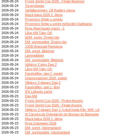
2026-05-24
Fynsk Sprint Cup 2026 - Finale Bogense
2026-05-24
Torgnyloppet
2026-05-24
Järfällasprinten, Ulf Radlers minne
2026-05-24
Mazā balva 2026 2. diena
2026-05-24
Prvenstvo Srbije u sprintu
2026-05-24
Prvenstvo Srbije u sprint mešovitim štafetama
2026-05-24
Купа Деветашко плато - 1
2026-05-24
Lång KM Täby OK
2026-05-24
§DM, sprint, Örebro län
2026-05-24
DM, sprintstafett, Örebro län
2026-05-24
JJDD Aranzadi Pamplona
2026-05-24
DM, sprint, Blekinge
2026-05-24
Lämmeltåget
2026-05-24
DM, sprintstafett, Blekinge
2026-05-24
Vittjärvs 2 dgrs Dag 2
2026-05-24
Lång KM Täby OK
2026-05-24
Faxeträffen, dag 2, medel
2026-05-24
Unionsmatchen 2026, stafett
2026-05-24
Vittjärvs 2-dagars Dag 2
2026-05-23
Faxeträffen, dag 1, lång
2026-05-23
IFK Lidingös sprint
2026-05-23
Dag-KM
2026-05-23
Fynsk Sprint Cup 2026 - Prolog Assens
2026-05-23
Fynsk Sprint Cup 2026 - Finale Assens
2026-05-23
Vittjärvs 2-dagars Dag 1 (Lokal kopia från: WIK_LA
2026-05-23
III Carreira de Orientación do Bosque do Banquete
2026-05-23
Mazā balva 2026 1. diena
2026-05-23
Купа Севлиево 2026
2026-05-23
DM, sprint, Västmanland
2026-05-23
DM, sprintstafett, Västmanland