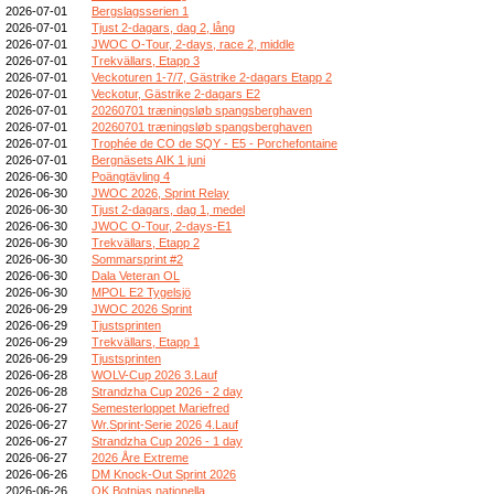
2026-07-01
Bergslagsserien 1
2026-07-01
Tjust 2-dagars, dag 2, lång
2026-07-01
JWOC O-Tour, 2-days, race 2, middle
2026-07-01
Trekvällars, Etapp 3
2026-07-01
Veckoturen 1-7/7, Gästrike 2-dagars Etapp 2
2026-07-01
Veckotur, Gästrike 2-dagars E2
2026-07-01
20260701 træningsløb spangsberghaven
2026-07-01
20260701 træningsløb spangsberghaven
2026-07-01
Trophée de CO de SQY - E5 - Porchefontaine
2026-07-01
Bergnäsets AIK 1 juni
2026-06-30
Poängtävling 4
2026-06-30
JWOC 2026, Sprint Relay
2026-06-30
Tjust 2-dagars, dag 1, medel
2026-06-30
JWOC O-Tour, 2-days-E1
2026-06-30
Trekvällars, Etapp 2
2026-06-30
Sommarsprint #2
2026-06-30
Dala Veteran OL
2026-06-30
MPOL E2 Tygelsjö
2026-06-29
JWOC 2026 Sprint
2026-06-29
Tjustsprinten
2026-06-29
Trekvällars, Etapp 1
2026-06-29
Tjustsprinten
2026-06-28
WOLV-Cup 2026 3.Lauf
2026-06-28
Strandzha Cup 2026 - 2 day
2026-06-27
Semesterloppet Mariefred
2026-06-27
Wr.Sprint-Serie 2026 4.Lauf
2026-06-27
Strandzha Cup 2026 - 1 day
2026-06-27
2026 Åre Extreme
2026-06-26
DM Knock-Out Sprint 2026
2026-06-26
OK Botnias nationella