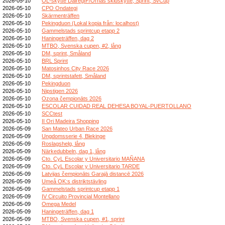
2026-05-10
OL-skytte DalregIF/Ornäs skidskytte, Sprint, SvCup
2026-05-10
CPO Ondategi
2026-05-10
Skärmenträffen
2026-05-10
Pekingduon (Lokal kopia från: localhost)
2026-05-10
Gammelstads sprintcup etapp 2
2026-05-10
Haningeträffen, dag 2
2026-05-10
MTBO, Svenska cupen, #2, lång
2026-05-10
DM, sprint, Småland
2026-05-10
BRL Sprint
2026-05-10
Matosinhos City Race 2026
2026-05-10
DM, sprintstafett, Småland
2026-05-10
Pekingduon
2026-05-10
Nipstigen 2026
2026-05-10
Ozona čempionāts 2026
2026-05-10
ESCOLAR CUIDAD REAL DEHESA BOYAL-PUERTOLLANO
2026-05-10
SCCtest
2026-05-10
II Ori Madeira Shopping
2026-05-09
San Mateo Urban Race 2026
2026-05-09
Ungdomsserie 4, Blekinge
2026-05-09
Roslagshelg, lång
2026-05-09
Närkedubbeln, dag 1, lång
2026-05-09
Cto. CyL Escolar y Universitario MAÑANA
2026-05-09
Cto. CyL Escolar y Universitario TARDE
2026-05-09
Latvijas čempionāts Garajā distancē 2026
2026-05-09
Umeå OK:s distriktstävling
2026-05-09
Gammelstads sprintcup etapp 1
2026-05-09
IV Circuito Provincial Montellano
2026-05-09
Omega Medel
2026-05-09
Haningeträffen, dag 1
2026-05-09
MTBO, Svenska cupen, #1, sprint