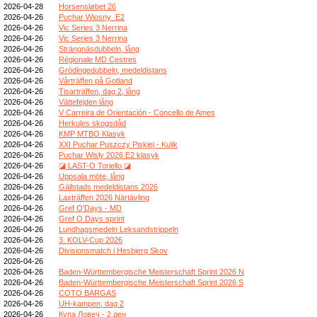
2026-04-28
Horsensløbet 26
2026-04-26
Puchar Wiosny_E2
2026-04-26
Vic Series 3 Nerrina
2026-04-26
Vic Series 3 Nerrina
2026-04-26
Strängnäsdubbeln, lång
2026-04-26
Régionale MD Cestres
2026-04-26
Grödingedubbeln, medeldistans
2026-04-26
Vårträffen på Gotland
2026-04-26
Tisarträffen, dag 2, lång
2026-04-26
Vättefejden lång
2026-04-26
V Carreira de Orientación - Concello de Ames
2026-04-26
Herkules skogsdåd
2026-04-26
KMP MTBO Klasyk
2026-04-26
XXI Puchar Puszczy Piskiej - Kulik
2026-04-26
Puchar Wisły 2026 E2 klasyk
2026-04-26
◪ LAST-O Toriello ◪
2026-04-26
Uppsala möte, lång
2026-04-26
Gällstads medeldistans 2026
2026-04-26
Laxträffen 2026 Närtävling
2026-04-26
Gref O'Days - MD
2026-04-26
Gref O Days sprint
2026-04-26
Lundhagsmedeln Leksandstrippeln
2026-04-26
3. KOLV-Cup 2026
2026-04-26
Divisionsmatch i Hesbjerg Skov
2026-04-26
2026-04-26
Baden-Württembergische Meisterschaft Sprint 2026 N
2026-04-26
Baden-Württembergische Meisterschaft Sprint 2026 S
2026-04-26
COTO BARGAS
2026-04-26
UH-kampen, dag 2
2026-04-26
Купа Ловеч - 2 ден