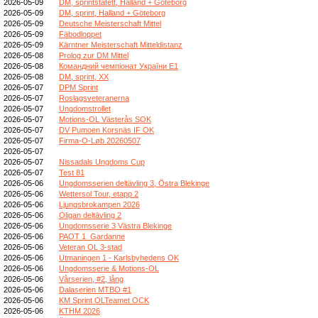
2026-05-09
DM, sprintstafett, Halland + Göteborg
2026-05-09
DM, sprint, Halland + Göteborg
2026-05-09
Deutsche Meisterschaft Mittel
2026-05-09
Fäbodloppet
2026-05-09
Kärntner Meisterschaft Mitteldistanz
2026-05-08
Prolog zur DM Mittel
2026-05-08
Командний чемпіонат України E1
2026-05-08
DM, sprint, XX
2026-05-07
DPM Sprint
2026-05-07
Roslagsveteranerna
2026-05-07
Ungdomstrollet
2026-05-07
Motions-OL Västerås SOK
2026-05-07
DV Pumoen Korsnäs IF OK
2026-05-07
Firma-O-Løb 20260507
2026-05-07
2026-05-07
Nissadals Ungdoms Cup
2026-05-07
Test 81
2026-05-06
Ungdomsserien deltävling 3, Östra Blekinge
2026-05-06
Wettersol Tour, etapp 2
2026-05-06
Ljungsbrokampen 2026
2026-05-06
Oligan deltävling 2
2026-05-06
Ungdomsserie 3 Västra Blekinge
2026-05-06
PAOT 1_Gardanne
2026-05-06
Veteran OL 3-stad
2026-05-06
Utmaningen 1 - Karlsbyhedens OK
2026-05-06
Ungdomsserie & Motions-OL
2026-05-06
Vårserien, #2, lång
2026-05-06
Dalaserien MTBO #1
2026-05-06
KM Sprint OLTeamet OCK
2026-05-06
KTHM 2026