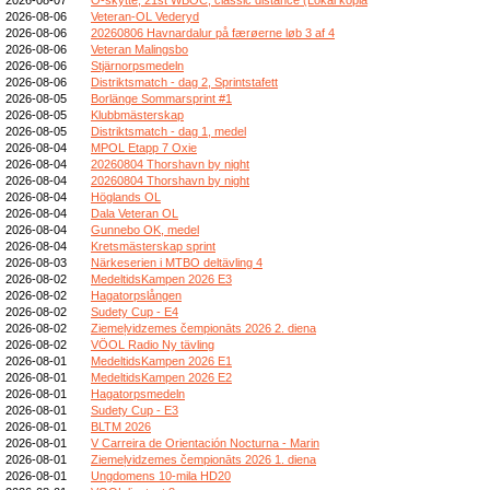
2026-08-06
Veteran-OL Vederyd
2026-08-06
20260806 Havnardalur på færøerne løb 3 af 4
2026-08-06
Veteran Malingsbo
2026-08-06
Stjärnorpsmedeln
2026-08-06
Distriktsmatch - dag 2, Sprintstafett
2026-08-05
Borlänge Sommarsprint #1
2026-08-05
Klubbmästerskap
2026-08-05
Distriktsmatch - dag 1, medel
2026-08-04
MPOL Etapp 7 Oxie
2026-08-04
20260804 Thorshavn by night
2026-08-04
20260804 Thorshavn by night
2026-08-04
Höglands OL
2026-08-04
Dala Veteran OL
2026-08-04
Gunnebo OK, medel
2026-08-04
Kretsmästerskap sprint
2026-08-03
Närkeserien i MTBO deltävling 4
2026-08-02
MedeltidsKampen 2026 E3
2026-08-02
Hagatorpslången
2026-08-02
Sudety Cup - E4
2026-08-02
Ziemeļvidzemes čempionāts 2026 2. diena
2026-08-02
VÖOL Radio Ny tävling
2026-08-01
MedeltidsKampen 2026 E1
2026-08-01
MedeltidsKampen 2026 E2
2026-08-01
Hagatorpsmedeln
2026-08-01
Sudety Cup - E3
2026-08-01
BLTM 2026
2026-08-01
V Carreira de Orientación Nocturna - Marin
2026-08-01
Ziemeļvidzemes čempionāts 2026 1. diena
2026-08-01
Ungdomens 10-mila HD20