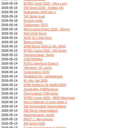
2026-05-16
MTBO Camp 2026 - Ultra Long
2026-05-16
DM Sprint 2026 - Kolding OK
2026-05-16
Dolkampen 2026 dag 1
2026-05-16
SM Sprint, kval
2026-05-16
Konický kotár
2026-05-16
Dolkampen TEST
2026-05-16
Mistrzostwa Polski 2026 - Klasyk
2026-05-16
RA4 2026-Sprint
2026-05-16
NSW SL5 Split Rock
2026-05-16
Bagissprinten
2026-05-15
DHM Einzel 2026 & LRL NRW
2026-05-15
MTBO Camp 2026 - DM Sprint
2026-05-15
Hammarslaget, Sprint
2026-05-15
53INTERAFA
2026-05-14
FOK:s Sprintcup Etapp 5
2026-05-14
Vårserien, #3, sprint
2026-05-14
Grænsedyst 2026
2026-05-14
Skellefteå OK, medeldistans
2026-05-14
Kr. Him. løb 2026
2026-05-14
DHM Staffel & LM Staffel NRW
2026-05-14
Testtävling JVM/Seniorer
2026-05-14
Öppna banor JVM-tester
2026-05-14
MTBO Camp 2026 - WMS Massstart
2026-05-14
Norra Hallands U-serie etapp 2
2026-05-14
DM Sprintstafett Västergötland
2026-05-14
DM Sprint Västergötland
2026-05-14
Hammarslaget, medel
2026-05-13
PAOT 2_Meyrargues
2026-05-13
KM Sprint 2026
2026-05-13
Garnisionsmästerskap A9 dag