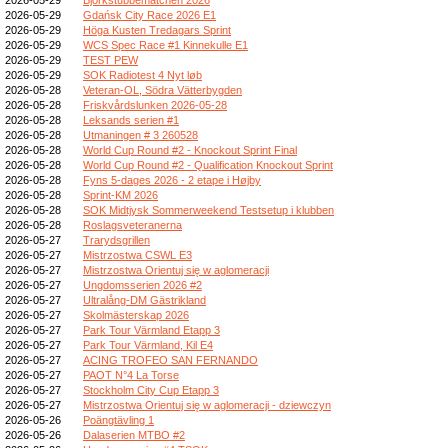
2026-05-29
Gdańsk City Race 2026 E1
2026-05-29
Höga Kusten Tredagars Sprint
2026-05-29
WCS Spec Race #1 Kinnekulle E1
2026-05-29
TEST PEW
2026-05-29
SOK Radiotest 4 Nyt løb
2026-05-28
Veteran-OL, Södra Vätterbygden
2026-05-28
Friskvårdslunken 2026-05-28
2026-05-28
Leksands serien #1
2026-05-28
Utmaningen # 3 260528
2026-05-28
World Cup Round #2 - Knockout Sprint Final
2026-05-28
World Cup Round #2 - Qualification Knockout Sprint
2026-05-28
Fyns 5-dages 2026 - 2 etape i Højby
2026-05-28
Sprint-KM 2026
2026-05-28
SOK Midtjysk Sommerweekend Testsetup i klubben
2026-05-28
Roslagsveteranerna
2026-05-27
Trarydsgrillen
2026-05-27
Mistrzostwa CSWL E3
2026-05-27
Mistrzostwa Orientuj się w aglomeracji
2026-05-27
Ungdomsserien 2026 #2
2026-05-27
Ultralång-DM Gästrikland
2026-05-27
Skolmästerskap 2026
2026-05-27
Park Tour Värmland Etapp 3
2026-05-27
Park Tour Värmland, Kil E4
2026-05-27
ACING TROFEO SAN FERNANDO
2026-05-27
PAOT N°4 La Torse
2026-05-27
Stockholm City Cup Etapp 3
2026-05-27
Mistrzostwa Orientuj się w aglomeracji - dziewczyn
2026-05-26
Poängtävling 1
2026-05-26
Dalaserien MTBO #2