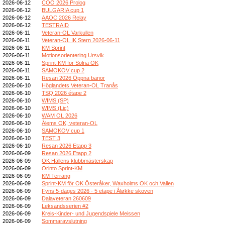
2026-06-12
COO 2026 Prolog
2026-06-12
BULGARIA cup 1
2026-06-12
AAOC 2026 Relay
2026-06-12
TESTRAID
2026-06-11
Veteran-OL Varkullen
2026-06-11
Veteran-OL IK Stern 2026-06-11
2026-06-11
KM Sprint
2026-06-11
Motionsorientering Ursvik
2026-06-11
Sprint-KM för Solna OK
2026-06-11
SAMOKOV cup 2
2026-06-11
Resan 2026 Öppna banor
2026-06-10
Höglandets Veteran-OL Tranås
2026-06-10
TSQ 2026 étape 2
2026-06-10
WIMS (SP)
2026-06-10
WIMS (Lic)
2026-06-10
WAM OL 2026
2026-06-10
Ålems OK, veteran-OL
2026-06-10
SAMOKOV cup 1
2026-06-10
TEST 3
2026-06-10
Resan 2026 Etapp 3
2026-06-09
Resan 2026 Etapp 2
2026-06-09
OK Hällens klubbmästerskap
2026-06-09
Orinto Sprint-KM
2026-06-09
KM Terräng
2026-06-09
Sprint-KM för OK Österåker, Waxholms OK och Vallen
2026-06-09
Fyns 5-dages 2026 - 5 etape i Åløkke skoven
2026-06-09
Dalaveteran 260609
2026-06-09
Leksandsserien #2
2026-06-09
Kreis-Kinder- und Jugendspiele Meissen
2026-06-09
Sommaravslutning