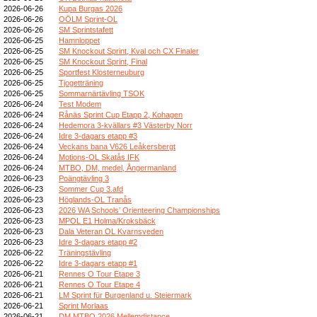
2026-06-26
Kupa Burgas 2026
2026-06-26
OÖLM Sprint-OL
2026-06-26
SM Sprintstafett
2026-06-25
Hamnloppet
2026-06-25
SM Knockout Sprint, Kval och CX Finaler
2026-06-25
SM Knockout Sprint, Final
2026-06-25
Sportfest Klosterneuburg
2026-06-25
Tjogetträning
2026-06-25
Sommarnärtävling TSOK
2026-06-24
Test Modem
2026-06-24
Rånäs Sprint Cup Etapp 2, Kohagen
2026-06-24
Hedemora 3-kvällars #3 Västerby Norr
2026-06-24
Idre 3-dagars etapp #3
2026-06-24
Veckans bana V626 Leåkersbergt
2026-06-24
Motions-OL Skatås IFK
2026-06-24
MTBO, DM, medel, Ångermanland
2026-06-23
Poängtävling 3
2026-06-23
Sommer Cup 3.afd
2026-06-23
Höglands-OL Tranås
2026-06-23
2026 WA Schools’ Orienteering Championships
2026-06-23
MPOL E1 Holma/Kroksbäck
2026-06-23
Dala Veteran OL Kvarnsveden
2026-06-23
Idre 3-dagars etapp #2
2026-06-22
Träningstävling
2026-06-22
Idre 3-dagars etapp #1
2026-06-21
Rennes O Tour Etape 3
2026-06-21
Rennes O Tour Etape 4
2026-06-21
LM Sprint für Burgenland u. Steiermark
2026-06-21
Sprint Morlaas
2026-06-21
DM MTBO 2026 Mellemdistance