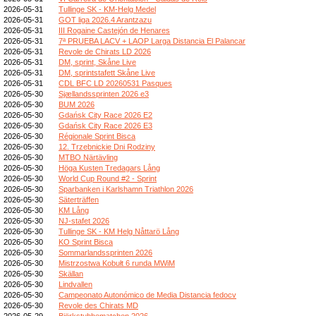
2026-05-31
Tullinge SK - KM-Helg Medel
2026-05-31
GOT liga 2026.4 Arantzazu
2026-05-31
III Rogaine Castejón de Henares
2026-05-31
7ª PRUEBA LACV + LAOP Larga Distancia El Palancar
2026-05-31
Revole de Chirats LD 2026
2026-05-31
DM, sprint, Skåne Live
2026-05-31
DM, sprintstafett Skåne Live
2026-05-31
CDL BFC LD 20260531 Pasques
2026-05-30
Sjællandssprinten 2026 e3
2026-05-30
BUM 2026
2026-05-30
Gdańsk City Race 2026 E2
2026-05-30
Gdańsk City Race 2026 E3
2026-05-30
Régionale Sprint Bisca
2026-05-30
12. Trzebnickie Dni Rodziny
2026-05-30
MTBO Närtävling
2026-05-30
Höga Kusten Tredagars Lång
2026-05-30
World Cup Round #2 - Sprint
2026-05-30
Sparbanken i Karlshamn Triathlon 2026
2026-05-30
Säterträffen
2026-05-30
KM Lång
2026-05-30
NJ-stafet 2026
2026-05-30
Tullinge SK - KM Helg Nåttarö Lång
2026-05-30
KO Sprint Bisca
2026-05-30
Sommarlandssprinten 2026
2026-05-30
Mistrzostwa Kobułt 6 runda MWiM
2026-05-30
Skällan
2026-05-30
Lindvallen
2026-05-30
Campeonato Autonómico de Media Distancia fedocv
2026-05-30
Revole des Chirats MD
2026-05-29
Björkstubbematchen 2026