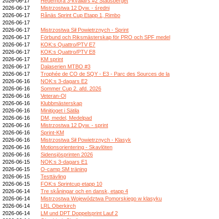
2026-06-17
Hedemora 3-kvällars #2 Stadsberget
2026-06-17
Mistrzostwa 12 Dyw. - średni
2026-06-17
Rånäs Sprint Cup Etapp 1, Rimbo
2026-06-17
2026-06-17
Mistrzostwa Sił Powietrznych - Sprint
2026-06-17
Förbund och Riksmästerskap för PRO och SPF medel
2026-06-17
KOK:s Quattro/PTV E7
2026-06-17
KOK:s Quattro/PTV E8
2026-06-17
KM sprint
2026-06-17
Dalaserien MTBO #3
2026-06-17
Trophée de CO de SQY - E3 - Parc des Sources de la
2026-06-16
NOK:s 3-dagars E2
2026-06-16
Sommer Cup 2. afd. 2026
2026-06-16
Veteran-Ol
2026-06-16
Klubbmästerskap
2026-06-16
Minitjoget i Sätila
2026-06-16
DM, medel, Medelpad
2026-06-16
Mistrzostwa 12 Dyw. - sprint
2026-06-16
Sprint-KM
2026-06-16
Mistrzostwa Sił Powietrznych - Klasyk
2026-06-16
Motionsorientering - Skavlöten
2026-06-16
Sidensjösprinten 2026
2026-06-15
NOK:s 3-dagars E1
2026-06-15
O-camp SM träning
2026-06-15
Testtävling
2026-06-15
FOK:s Sprintcup etapp 10
2026-06-14
Tre skåningar och en dansk, etapp 4
2026-06-14
Mistrzostwa Województwa Pomorskiego w klasyku
2026-06-14
LRL Oberkirch
2026-06-14
LM und DPT Doppelsprint Lauf 2