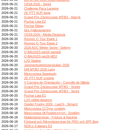
2026-06-21
CESA 2026 - Sprint
2026-06-21
Challenge Paca Laragne
2026-06-21
29. PTT KUP duge
2026-06-21
Grand Prix Zdzieszowic MTBO - Klasyk
2026-06-21
Puchar Lata E2
2026-06-21
Puchar Elbląg
2026-06-21
Idre Fjällorientering
2026-06-21
CESA 2026 - Media Distancia
2026-06-20
Rennes O Tour Etape 1
2026-06-20
Rennes O Tour Etape 2
2026-06-20
2026 AOC Winter Sprint - Selwyn
2026-06-20
O BAUGES juin26 samedi
2026-06-20
O BAUGES juin26 MD2
2026-06-20
LJO Stafete
2026-06-20
Jammerbugtmesterskaber 2026
2026-06-20
DM MTBO 2026 Lang
2026-06-20
Mistrzostwa Stawigudy
2026-06-20
29. PTT KUP srednje
2026-06-20
V Carreira de Orientación - Concello de Silleda
2026-06-20
Grand Prix Zdzieszowic MTBO - Sredni
2026-06-20
Grand Prix Zdzieszowic MTBO - Sprint
2026-06-20
Puchar Lata E1
2026-06-19
LJO vidējā distance
2026-06-19
Oepfel-Trophy 2026 - Lauf 6 - Sirnach
2026-06-18
Mistrzostwa 12 Dyw. sztafety
2026-06-18
Mistrzostwa Sił Powietrznych - Sztafety
2026-06-18
Klubbmästerskap - Friskus & Nackhe
2026-06-18
Förbund och Riksmästerskap för PRO och SPF lång
2026-06-17
NOK:s 3-dagars E3