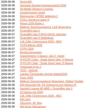
2026-06-08
Sprint-KM
2026-06-08
Varsinais-Suomen Kompassiviesti 2026
2026-06-08
SA Middle Distance Champs
2026-06-08
Ungdomsserie Umeå
2026-06-08
Närkeserien i MTBO deltävling 2
2026-06-08
FOK:s Sprintcup etapp 9
2026-06-08
Resan 2026 Etapp 1
2026-06-07
Midtjysk Sommerweekend, Linå Vesterskov
2026-06-07
Ösaträffen dag 3
2026-06-07
Ösaträffen dag 3 DH14-DH16 Jaktstart
2026-06-07
Ösaträffen dag 3-Stafettligan
2026-06-07
CdL OAlp Chamrousse 2026 - MD2
2026-06-07
CLRS Baixas 2026
2026-06-07
UTPV 2026
2026-06-07
Bredarydssprinten
2026-06-07
Västerbottens 3-dagars, dag 3, medel
2026-06-07
3ª PCOP Cádiz - Doble Sprint Vejer 1ª Manga
2026-06-07
3ª PCOP Cádiz - Doble Sprint Vejer 2ª Manga
2026-06-07
Черешова купа 2
2026-06-07
TEST - BANYA
2026-06-07
Latvijas Čempionāts Sprinta Stafetē2026
2026-06-07
Ques 2026
2026-06-06
Midtjysk Sommerweekend Skærbøge, Mellem Testløb
2026-06-06
KM Hästveda OK, FK Göingarna och Härlövs IF
2026-06-06
Swedish League #5 WRE + Ösaträffen dag 2
2026-06-06
LD baixas juin 2026
2026-06-06
CdL OAlp Chamrousse 2026 - MD1
2026-06-06
KM Lång
2026-06-06
Vårserien, #5, lång
2026-06-06
KM Sprint Stigmännen