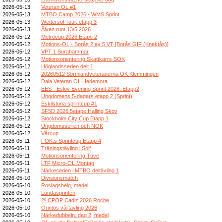
2026-05-13
Veteran OL #1
2026-05-13
MTBO Camp 2026 - WMS Sprint
2026-05-13
Wettersol Tour, etapp 3
2026-05-13
Älven runt 13/5 2026
2026-05-12
Metrocup 2026 Etape 2
2026-05-12
Motions-OL - Borås 2 av 5 VT [Borås GIF (Knektås)]
2026-05-12
VPT 1 Surahammar
2026-05-12
Motionsorientering Skattkärrs SOK
2026-05-12
Höglandsserien delt 1
2026-05-12
20260512 Sörmlandveteranerna OK Klemmingen
2026-05-12
Dala Veteran OL Hedemora
2026-05-12
EES - Eslöv Evening Sprint 2026. Etapp2
2026-05-12
Ungdomens 5-dagars etapp 2 (Sprint)
2026-05-12
Eskilstuna sprintcup #1
2026-05-12
SF5D 2026 5etape Halling Skov
2026-05-12
Stockholm City Cup Etapp 1
2026-05-12
Ungdomsserien och NOK
2026-05-12
Vårcup
2026-05-11
FOK:s Sprintcup Etapp 4
2026-05-11
Träningstävling i Solf
2026-05-11
Motionsorientering Tuve
2026-05-11
LTF Micro-OL Montag
2026-05-11
Närkeserien i MTBO deltävling 1
2026-05-10
Divisionsmatch
2026-05-10
Roslagshelg, medel
2026-05-10
Lundasprinten
2026-05-10
2º CPOP Cadiz 2026 Roche
2026-05-10
Orintos vårtävling 2026
2026-05-10
Närkedubbeln, dag 2, medel