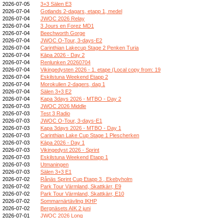
2026-07-05
3+3 Sälen E3
2026-07-04
Gotlands 2-dagars, etapp 1, medel
2026-07-04
JWOC 2026 Relay
2026-07-04
3 Jours en Forez MD1
2026-07-04
Beechworth Gorge
2026-07-04
JWOC O-Tour, 3-days-E2
2026-07-04
Carinthian Lakecup Stage 2 Penken Turia
2026-07-04
Kāpa 2026 - Day 2
2026-07-04
Renlunken 20260704
2026-07-04
Vikingedysten 2026 - 1. etape (Local copy from: 19
2026-07-04
Eskilstuna Weekend Etapp 2
2026-07-04
Morokulien 2-dagers, dag 1
2026-07-04
Sälen 3+3 E2
2026-07-04
Kapa 3days 2026 - MTBO - Day 2
2026-07-03
JWOC 2026 Middle
2026-07-03
Test 3 Radio
2026-07-03
JWOC O-Tour, 3-days-E1
2026-07-03
Kapa 3days 2026 - MTBO - Day 1
2026-07-03
Carinthian Lake Cup Stage 1 Plescherken
2026-07-03
Kāpa 2026 - Day 1
2026-07-03
Vikingedyst 2026 - Sprint
2026-07-03
Eskilstuna Weekend Etapp 1
2026-07-03
Utmaningen
2026-07-03
Sälen 3+3 E1
2026-07-02
Rånäs Sprint Cup Etapp 3 , Ekebyholm
2026-07-02
Park Tour Värmland, Skattkärr, E9
2026-07-02
Park Tour Värmland, Skattkärr, E10
2026-07-02
Sommarnärtävling IKHP
2026-07-02
Bergnäsets AIK 2 juni
2026-07-01
JWOC 2026 Long