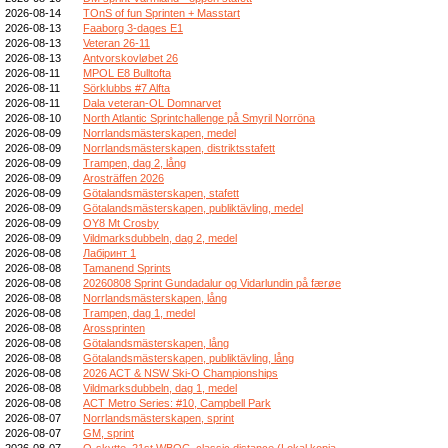
2026-08-14
TOnS of fun Sprinten + Masstart
2026-08-13
Faaborg 3-dages E1
2026-08-13
Veteran 26-11
2026-08-13
Antvorskovløbet 26
2026-08-11
MPOL E8 Bulltofta
2026-08-11
Sörklubbs #7 Alfta
2026-08-11
Dala veteran-OL Domnarvet
2026-08-10
North Atlantic Sprintchallenge på Smyril Norröna
2026-08-09
Norrlandsmästerskapen, medel
2026-08-09
Norrlandsmästerskapen, distriktsstafett
2026-08-09
Trampen, dag 2, lång
2026-08-09
Arosträffen 2026
2026-08-09
Götalandsmästerskapen, stafett
2026-08-09
Götalandsmästerskapen, publiktävling, medel
2026-08-09
OY8 Mt Crosby
2026-08-09
Vildmarksdubbeln, dag 2, medel
2026-08-08
Лабіринт 1
2026-08-08
Tamanend Sprints
2026-08-08
20260808 Sprint Gundadalur og Vidarlundin på færøe
2026-08-08
Norrlandsmästerskapen, lång
2026-08-08
Trampen, dag 1, medel
2026-08-08
Arossprinten
2026-08-08
Götalandsmästerskapen, lång
2026-08-08
Götalandsmästerskapen, publiktävling, lång
2026-08-08
2026 ACT & NSW Ski-O Championships
2026-08-08
Vildmarksdubbeln, dag 1, medel
2026-08-08
ACT Metro Series: #10, Campbell Park
2026-08-07
Norrlandsmästerskapen, sprint
2026-08-07
GM, sprint
2026-08-07
O-skytte, 21st WBOC, classic distance (Lokal kopia