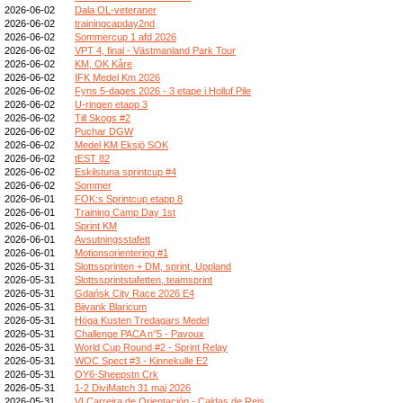
2026-06-02
Dala OL-veteraner
2026-06-02
trainingcapday2nd
2026-06-02
Sommercup 1 afd 2026
2026-06-02
VPT 4, final - Västmanland Park Tour
2026-06-02
KM, OK Kåre
2026-06-02
IFK Medel Km 2026
2026-06-02
Fyns 5-dages 2026 - 3 etape i Holluf Pile
2026-06-02
U-ringen etapp 3
2026-06-02
Till Skogs #2
2026-06-02
Puchar DGW
2026-06-02
Medel KM Eksjö SOK
2026-06-02
tEST 82
2026-06-02
Eskilstuna sprintcup #4
2026-06-02
Sommer
2026-06-01
FOK:s Sprintcup etapp 8
2026-06-01
Training Camp Day 1st
2026-06-01
Sprint KM
2026-06-01
Avsutningsstafett
2026-06-01
Motionsorientering #1
2026-05-31
Slottssprinten + DM, sprint, Uppland
2026-05-31
Slottssprintstafetten, teamsprint
2026-05-31
Gdańsk City Race 2026 E4
2026-05-31
Bijvank Blaricum
2026-05-31
Höga Kusten Tredagars Medel
2026-05-31
Challenge PACA n°5 - Pavoux
2026-05-31
World Cup Round #2 - Sprint Relay
2026-05-31
WOC Spect #3 - Kinnekulle E2
2026-05-31
OY6-Sheepstn Crk
2026-05-31
1-2 DiviMatch 31 maj 2026
2026-05-31
VI Carreira de Orientación - Caldas de Reis