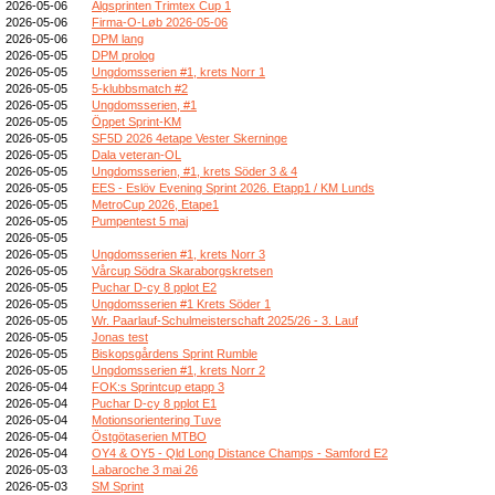
2026-05-06
Älgsprinten Trimtex Cup 1
2026-05-06
Firma-O-Løb 2026-05-06
2026-05-06
DPM lang
2026-05-05
DPM prolog
2026-05-05
Ungdomsserien #1, krets Norr 1
2026-05-05
5-klubbsmatch #2
2026-05-05
Ungdomsserien, #1
2026-05-05
Öppet Sprint-KM
2026-05-05
SF5D 2026 4etape Vester Skerninge
2026-05-05
Dala veteran-OL
2026-05-05
Ungdomsserien, #1, krets Söder 3 & 4
2026-05-05
EES - Eslöv Evening Sprint 2026. Etapp1 / KM Lunds
2026-05-05
MetroCup 2026, Etape1
2026-05-05
Pumpentest 5 maj
2026-05-05
2026-05-05
Ungdomsserien #1, krets Norr 3
2026-05-05
Vårcup Södra Skaraborgskretsen
2026-05-05
Puchar D-cy 8 pplot E2
2026-05-05
Ungdomsserien #1 Krets Söder 1
2026-05-05
Wr. Paarlauf-Schulmeisterschaft 2025/26 - 3. Lauf
2026-05-05
Jonas test
2026-05-05
Biskopsgårdens Sprint Rumble
2026-05-05
Ungdomsserien #1, krets Norr 2
2026-05-04
FOK:s Sprintcup etapp 3
2026-05-04
Puchar D-cy 8 pplot E1
2026-05-04
Motionsorientering Tuve
2026-05-04
Östgötaserien MTBO
2026-05-04
OY4 & OY5 - Qld Long Distance Champs - Samford E2
2026-05-03
Labaroche 3 mai 26
2026-05-03
SM Sprint