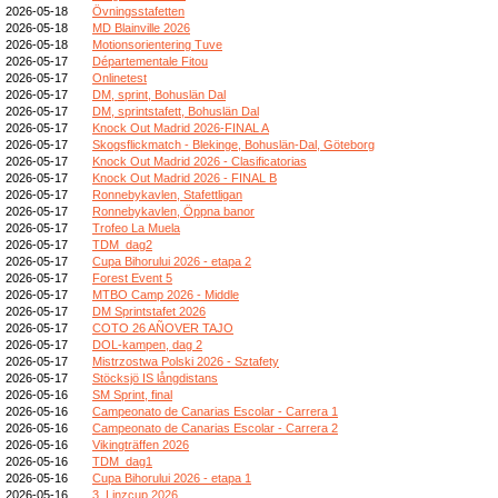
2026-05-18
Övningsstafetten
2026-05-18
MD Blainville 2026
2026-05-18
Motionsorientering Tuve
2026-05-17
Départementale Fitou
2026-05-17
Onlinetest
2026-05-17
DM, sprint, Bohuslän Dal
2026-05-17
DM, sprintstafett, Bohuslän Dal
2026-05-17
Knock Out Madrid 2026-FINAL A
2026-05-17
Skogsflickmatch - Blekinge, Bohuslän-Dal, Göteborg
2026-05-17
Knock Out Madrid 2026 - Clasificatorias
2026-05-17
Knock Out Madrid 2026 - FINAL B
2026-05-17
Ronnebykavlen, Stafettligan
2026-05-17
Ronnebykavlen, Öppna banor
2026-05-17
Trofeo La Muela
2026-05-17
TDM_dag2
2026-05-17
Cupa Bihorului 2026 - etapa 2
2026-05-17
Forest Event 5
2026-05-17
MTBO Camp 2026 - Middle
2026-05-17
DM Sprintstafet 2026
2026-05-17
COTO 26 AÑOVER TAJO
2026-05-17
DOL-kampen, dag 2
2026-05-17
Mistrzostwa Polski 2026 - Sztafety
2026-05-17
Stöcksjö IS långdistans
2026-05-16
SM Sprint, final
2026-05-16
Campeonato de Canarias Escolar - Carrera 1
2026-05-16
Campeonato de Canarias Escolar - Carrera 2
2026-05-16
Vikingträffen 2026
2026-05-16
TDM_dag1
2026-05-16
Cupa Bihorului 2026 - etapa 1
2026-05-16
3. Linzcup 2026