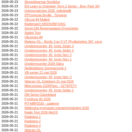
2026-05-23
Skogslöparnas Nordiska
2026-05-23
EN Learn to Orienteer Term 2 Series - Bray Park SH
2026-05-23
Unionsmatchen 2026, individuellt
2026-05-23
5ºProvincial Sevilla - Tomares
2026-05-22
Vårcup #4 Mullsjö
2026-05-22
Klubbmatch MSOK/BIF/OKG
2026-05-22
Sprint-DM Ångermanland Örnsprinten
2026-05-22
Stafett Test
2026-05-21
Vårserien #4
2026-05-21
Motions-OL - Borås 3 av 5 VT [Rydboholms SK]_versi
2026-05-21
Ungdomsserien, #2, krets Söder 3
2026-05-21
Ungdomsserien, #2, krets Söder 4
2026-05-21
Ungdomsserien, #2, krets Norr 2
2026-05-21
Ungdomsserien, #2, krets Norr 1
2026-05-21
Ungdomsserien 2026 Sätra
2026-05-21
Skidklubbens Sommarserie 2
2026-05-21
VB-serien 21 maj 2026
2026-05-21
Ungdomsserien, #2, krets Norr 3
2026-05-21
Veteran-OL Göteborg 21 maj 2026
2026-05-21
Mistrzostwa 11DKPanc - SZTAFETY
2026-05-21
Ungdomsserien, #2, krets Söder 2
2026-05-21
DM Sprint Gästrikland
2026-05-21
Fyrklöver #2 2026
2026-05-21
РП-МВР2026 - щафети
2026-05-21
Widénska gymnasiet orienteringstävling 2026
2026-05-21
Radio Test 2026 MeOS
2026-05-21
Radiotest 2
2026-05-21
Radiotest 2
2026-05-21
Radiotest 4
2026-05-21
Veteran-OL