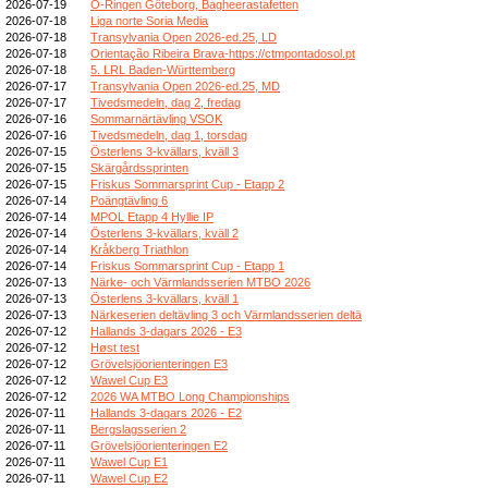
2026-07-19
O-Ringen Göteborg, Bagheerastafetten
2026-07-18
Liga norte Soria Media
2026-07-18
Transylvania Open 2026-ed.25, LD
2026-07-18
Orientação Ribeira Brava-https://ctmpontadosol.pt
2026-07-18
5. LRL Baden-Württemberg
2026-07-17
Transylvania Open 2026-ed.25, MD
2026-07-17
Tivedsmedeln, dag 2, fredag
2026-07-16
Sommarnärtävling VSOK
2026-07-16
Tivedsmedeln, dag 1, torsdag
2026-07-15
Österlens 3-kvällars, kväll 3
2026-07-15
Skärgårdssprinten
2026-07-15
Friskus Sommarsprint Cup - Etapp 2
2026-07-14
Poängtävling 6
2026-07-14
MPOL Etapp 4 Hyllie IP
2026-07-14
Österlens 3-kvällars, kväll 2
2026-07-14
Kråkberg Triathlon
2026-07-14
Friskus Sommarsprint Cup - Etapp 1
2026-07-13
Närke- och Värmlandsserien MTBO 2026
2026-07-13
Österlens 3-kvällars, kväll 1
2026-07-13
Närkeserien deltävling 3 och Värmlandsserien deltä
2026-07-12
Hallands 3-dagars 2026 - E3
2026-07-12
Høst test
2026-07-12
Grövelsjöorienteringen E3
2026-07-12
Wawel Cup E3
2026-07-12
2026 WA MTBO Long Championships
2026-07-11
Hallands 3-dagars 2026 - E2
2026-07-11
Bergslagsserien 2
2026-07-11
Grövelsjöorienteringen E2
2026-07-11
Wawel Cup E1
2026-07-11
Wawel Cup E2