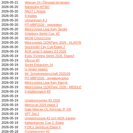
2026-05-21
Veteran-Ol i Ölmstad terrängen
2026-05-20
Närtävling MTBO
2026-05-20
PAOT L'Arbois
2026-05-20
4-klubbs
2026-05-20
Utmaningen # 2
2026-05-20
РП-МВР2026 - приложно
2026-05-20
Mistrzostwa Lisie Kąty Śerdni
2026-05-20
Göteborg Sprint Cup, #2
2026-05-20
WOW Choszczno
2026-05-20
Mistrzostwa 11DKPanc 2026 - KLASYK
2026-05-20
Stockholm City Cup Etapp 2
2026-05-19
ÅOK ungd 5-dagars E3 2026
2026-05-19
Eslöv Evening Sprint 2026. Etapp3
2026-05-19
Vårcup #3
2026-05-19
Sprint Enbacken 14
2026-05-19
U-ringen etapp1
2026-05-19
Wr. Schulmeisterschaft 2025/26
2026-05-19
РП-МВР2026 - индивидуално
2026-05-19
Mistrzostwa Lisie Kąty Klasyk
2026-05-19
Mistrzostwa 11DKPanc 2026 - MIDDLE
2026-05-19
5-klubbsmatch #3
2026-05-19
2026-05-19
Ungdomsserien #3 2026
2026-05-19
Metrocup 2026 etape 3
2026-05-19
Dala Veteran-OL Korsnäs IF OK
2026-05-19
VPT Del 2
2026-05-19
Ungdomsserie #2 och NOK-träning
2026-05-19
Københavner Cup 2. Etape
2026-05-18
FOK:s Sprintcup Etapp 6
2026-05-18
Östgötaserien #2