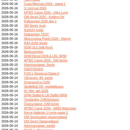
2026-05-16
Cupa Bihorului 2026 - etapa 1
2026-05-16
3. Linzcup 2026
2026-05-16
MTBO Camp 2026 - Ultra Long
2026-05-16
DM Sprint 2026 - Kolding OK
2026-05-16
Dolkampen 2026 dag 1
2026-05-16
SM Sprint, kval
2026-05-16
Konický kotár
2026-05-16
Dolkampen TEST
2026-05-16
Mistrzostwa Polski 2026 - Klasyk
2026-05-16
RA4 2026-Sprint
2026-05-16
NSW SL5 Split Rock
2026-05-16
Bagissprinten
2026-05-15
DHM Einzel 2026 & LRL NRW
2026-05-15
MTBO Camp 2026 - DM Sprint
2026-05-15
Hammarslaget, Sprint
2026-05-15
53INTERAFA
2026-05-14
FOK:s Sprintcup Etapp 5
2026-05-14
Vårserien, #3, sprint
2026-05-14
Grænsedyst 2026
2026-05-14
Skellefteå OK, medeldistans
2026-05-14
Kr. Him. løb 2026
2026-05-14
DHM Staffel & LM Staffel NRW
2026-05-14
Testtävling JVM/Seniorer
2026-05-14
Öppna banor JVM-tester
2026-05-14
MTBO Camp 2026 - WMS Massstart
2026-05-14
Norra Hallands U-serie etapp 2
2026-05-14
DM Sprintstafett Västergötland
2026-05-14
DM Sprint Västergötland
2026-05-14
Hammarslaget, medel
2026-05-13
PAOT 2_Meyrargues