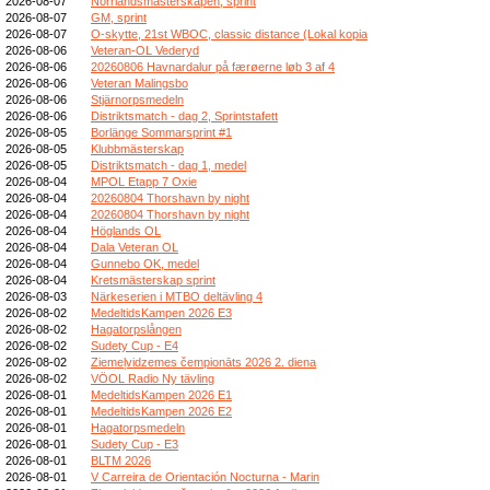
2026-08-07
Norrlandsmästerskapen, sprint
2026-08-07
GM, sprint
2026-08-07
O-skytte, 21st WBOC, classic distance (Lokal kopia
2026-08-06
Veteran-OL Vederyd
2026-08-06
20260806 Havnardalur på færøerne løb 3 af 4
2026-08-06
Veteran Malingsbo
2026-08-06
Stjärnorpsmedeln
2026-08-06
Distriktsmatch - dag 2, Sprintstafett
2026-08-05
Borlänge Sommarsprint #1
2026-08-05
Klubbmästerskap
2026-08-05
Distriktsmatch - dag 1, medel
2026-08-04
MPOL Etapp 7 Oxie
2026-08-04
20260804 Thorshavn by night
2026-08-04
20260804 Thorshavn by night
2026-08-04
Höglands OL
2026-08-04
Dala Veteran OL
2026-08-04
Gunnebo OK, medel
2026-08-04
Kretsmästerskap sprint
2026-08-03
Närkeserien i MTBO deltävling 4
2026-08-02
MedeltidsKampen 2026 E3
2026-08-02
Hagatorpslången
2026-08-02
Sudety Cup - E4
2026-08-02
Ziemeļvidzemes čempionāts 2026 2. diena
2026-08-02
VÖOL Radio Ny tävling
2026-08-01
MedeltidsKampen 2026 E1
2026-08-01
MedeltidsKampen 2026 E2
2026-08-01
Hagatorpsmedeln
2026-08-01
Sudety Cup - E3
2026-08-01
BLTM 2026
2026-08-01
V Carreira de Orientación Nocturna - Marin