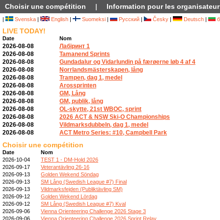
Choisir une compétition
|
Information pour les organisateur
|
Svenska
|
English
|
Suomeksi
|
Русский
|
Česky
|
Deutsch
|
б
LIVE TODAY!
Date
Nom
2026-08-08
Лабіринт 1
2026-08-08
Tamanend Sprints
2026-08-08
Gundadalur og Vidarlundin på færøerne løb 4 af 4
2026-08-08
Norrlandsmästerskapen, lång
2026-08-08
Trampen, dag 1, medel
2026-08-08
Arossprinten
2026-08-08
GM, Lång
2026-08-08
GM, publik, lång
2026-08-08
OL-skytte, 21st WBOC, sprint
2026-08-08
2026 ACT & NSW Ski-O Championships
2026-08-08
Vildmarksdubbeln, dag 1, medel
2026-08-08
ACT Metro Series: #10, Campbell Park
Choisir une compétition
Date
Nom
2026-10-04
TEST 1 - DM-Hold 2026
2026-09-17
Veterantävling 26-16
2026-09-13
Golden Wekend Söndag
2026-09-13
SM Lång (Swedish League #7) Final
2026-09-13
Vildmarksfejden (Publiktävling SM)
2026-09-12
Golden Wekend Lördag
2026-09-12
SM Lång (Swedish League #7) Kval
2026-09-06
Vienna Orienteering Challenge 2026 Stage 3
2026-09-06
Vienna Orienteering Challenge 2026 Sprint Relay