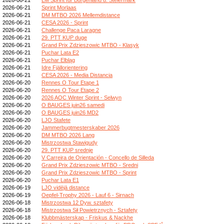
2026-06-21
Sprint Morlaas
2026-06-21
DM MTBO 2026 Mellemdistance
2026-06-21
CESA 2026 - Sprint
2026-06-21
Challenge Paca Laragne
2026-06-21
29. PTT KUP duge
2026-06-21
Grand Prix Zdzieszowic MTBO - Klasyk
2026-06-21
Puchar Lata E2
2026-06-21
Puchar Elbląg
2026-06-21
Idre Fjällorientering
2026-06-21
CESA 2026 - Media Distancia
2026-06-20
Rennes O Tour Etape 1
2026-06-20
Rennes O Tour Etape 2
2026-06-20
2026 AOC Winter Sprint - Selwyn
2026-06-20
O BAUGES juin26 samedi
2026-06-20
O BAUGES juin26 MD2
2026-06-20
LJO Stafete
2026-06-20
Jammerbugtmesterskaber 2026
2026-06-20
DM MTBO 2026 Lang
2026-06-20
Mistrzostwa Stawigudy
2026-06-20
29. PTT KUP srednje
2026-06-20
V Carreira de Orientación - Concello de Silleda
2026-06-20
Grand Prix Zdzieszowic MTBO - Sredni
2026-06-20
Grand Prix Zdzieszowic MTBO - Sprint
2026-06-20
Puchar Lata E1
2026-06-19
LJO vidējā distance
2026-06-19
Oepfel-Trophy 2026 - Lauf 6 - Sirnach
2026-06-18
Mistrzostwa 12 Dyw. sztafety
2026-06-18
Mistrzostwa Sił Powietrznych - Sztafety
2026-06-18
Klubbmästerskap - Friskus & Nackhe