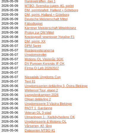
2026-05-09
Haningeträffen, dag 1
2026-05-09
MTBO, Svenska cupen, #1, sprint
2026-05-09
DM, sprintstafett, Halland + Göteborg
2026-05-09
DM, sprint, Halland + Göteborg
2026-05-09
Deutsche Meisterschaft Mittel
2026-05-09
Fäbodloppet
2026-05-09
Kärntner Meisterschaft Mitteldistanz
2026-05-08
Prolog zur DM Mittel
2026-05-08
Командний чемпіонат України E1
2026-05-08
DM, sprint, XX
2026-05-07
DPM Sprint
2026-05-07
Roslagsveteranerna
2026-05-07
Ungdomstrollet
2026-05-07
Motions-OL Västerås SOK
2026-05-07
DV Pumoen Korsnäs IF OK
2026-05-07
Firma-O-Løb 20260507
2026-05-07
2026-05-07
Nissadals Ungdoms Cup
2026-05-07
Test 81
2026-05-06
Ungdomsserien deltävling 3, Östra Blekinge
2026-05-06
Wettersol Tour, etapp 2
2026-05-06
Ljungsbrokampen 2026
2026-05-06
Oligan deltävling 2
2026-05-06
Ungdomsserie 3 Västra Blekinge
2026-05-06
PAOT 1_Gardanne
2026-05-06
Veteran OL 3-stad
2026-05-06
Utmaningen 1 - Karlsbyhedens OK
2026-05-06
Ungdomsserie & Motions-OL
2026-05-06
Vårserien, #2, lång
2026-05-06
Dalaserien MTBO #1