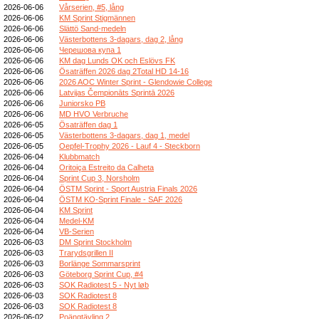
2026-06-06
Vårserien, #5, lång
2026-06-06
KM Sprint Stigmännen
2026-06-06
Slättö Sand-medeln
2026-06-06
Västerbottens 3-dagars, dag 2, lång
2026-06-06
Черешова купа 1
2026-06-06
KM dag Lunds OK och Eslövs FK
2026-06-06
Ösaträffen 2026 dag 2Total HD 14-16
2026-06-06
2026 AOC Winter Sprint - Glendowie College
2026-06-06
Latvijas Čempionāts Sprintā 2026
2026-06-06
Juniorsko PB
2026-06-06
MD HVO Verbruche
2026-06-05
Ösaträffen dag 1
2026-06-05
Västerbottens 3-dagars, dag 1, medel
2026-06-05
Oepfel-Trophy 2026 - Lauf 4 - Steckborn
2026-06-04
Klubbmatch
2026-06-04
Oritoiça Estreito da Calheta
2026-06-04
Sprint Cup 3, Norsholm
2026-06-04
ÖSTM Sprint - Sport Austria Finals 2026
2026-06-04
ÖSTM KO-Sprint Finale - SAF 2026
2026-06-04
KM Sprint
2026-06-04
Medel-KM
2026-06-04
VB-Serien
2026-06-03
DM Sprint Stockholm
2026-06-03
Trarydsgrillen II
2026-06-03
Borlänge Sommarsprint
2026-06-03
Göteborg Sprint Cup, #4
2026-06-03
SOK Radiotest 5 - Nyt løb
2026-06-03
SOK Radiotest 8
2026-06-03
SOK Radiotest 8
2026-06-02
Poängtävling 2