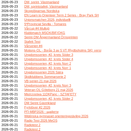
2026-05-23
DM, sprint, Västmanland
2026-05-23
DM, sprintstafett, Västmanland
2026-05-23
Skogslöparnas Nordiska
2026-05-23
EN Learn to Orienteer Term 2 Series - Bray Park SH
2026-05-23
Unionsmatchen 2026, individuellt
2026-05-23
5ºProvincial Sevilla - Tomares
2026-05-22
Vårcup #4 Mullsjö
2026-05-22
Klubbmatch MSOK/BIF/OKG
2026-05-22
Sprint-DM Ångermanland Örnsprinten
2026-05-22
Stafett Test
2026-05-21
Vårserien #4
2026-05-21
Motions-OL - Borås 3 av 5 VT [Rydboholms SK]_versi
2026-05-21
Ungdomsserien, #2, krets Söder 3
2026-05-21
Ungdomsserien, #2, krets Söder 4
2026-05-21
Ungdomsserien, #2, krets Norr 2
2026-05-21
Ungdomsserien, #2, krets Norr 1
2026-05-21
Ungdomsserien 2026 Sätra
2026-05-21
Skidklubbens Sommarserie 2
2026-05-21
VB-serien 21 maj 2026
2026-05-21
Ungdomsserien, #2, krets Norr 3
2026-05-21
Veteran-OL Göteborg 21 maj 2026
2026-05-21
Mistrzostwa 11DKPanc - SZTAFETY
2026-05-21
Ungdomsserien, #2, krets Söder 2
2026-05-21
DM Sprint Gästrikland
2026-05-21
Fyrklöver #2 2026
2026-05-21
РП-МВР2026 - щафети
2026-05-21
Widénska gymnasiet orienteringstävling 2026
2026-05-21
Radio Test 2026 MeOS
2026-05-21
Radiotest 2
2026-05-21
Radiotest 2