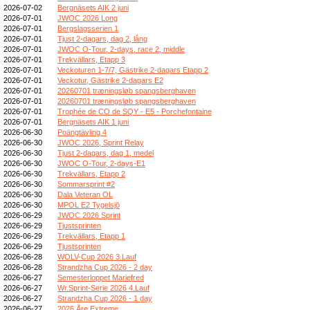
2026-07-02
Bergnäsets AIK 2 juni
2026-07-01
JWOC 2026 Long
2026-07-01
Bergslagsserien 1
2026-07-01
Tjust 2-dagars, dag 2, lång
2026-07-01
JWOC O-Tour, 2-days, race 2, middle
2026-07-01
Trekvällars, Etapp 3
2026-07-01
Veckoturen 1-7/7, Gästrike 2-dagars Etapp 2
2026-07-01
Veckotur, Gästrike 2-dagars E2
2026-07-01
20260701 træningsløb spangsberghaven
2026-07-01
20260701 træningsløb spangsberghaven
2026-07-01
Trophée de CO de SQY - E5 - Porchefontaine
2026-07-01
Bergnäsets AIK 1 juni
2026-06-30
Poängtävling 4
2026-06-30
JWOC 2026, Sprint Relay
2026-06-30
Tjust 2-dagars, dag 1, medel
2026-06-30
JWOC O-Tour, 2-days-E1
2026-06-30
Trekvällars, Etapp 2
2026-06-30
Sommarsprint #2
2026-06-30
Dala Veteran OL
2026-06-30
MPOL E2 Tygelsjö
2026-06-29
JWOC 2026 Sprint
2026-06-29
Tjustsprinten
2026-06-29
Trekvällars, Etapp 1
2026-06-29
Tjustsprinten
2026-06-28
WOLV-Cup 2026 3.Lauf
2026-06-28
Strandzha Cup 2026 - 2 day
2026-06-27
Semesterloppet Mariefred
2026-06-27
Wr.Sprint-Serie 2026 4.Lauf
2026-06-27
Strandzha Cup 2026 - 1 day
2026-06-27
2026 Åre Extreme