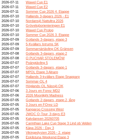
2026-07-11
Wawel Cup E1
2026-07-11
Wawel Cup E2
2026-07-11
Sommer Cup 2026 4. Etappe
2026-07-10
Hallands 3-dagars 2026 - E1
2026-07-10
Nordansjö Nattultra 2026
2026-07-10
Grövelsjöorienteringen E1
2026-07-10
Wawel Cup Prolog
2026-07-10
Sommer Cup 2026 3. Etappe
2026-07-09
Gotlands 3-dagars, etapp 3
2026-07-09
5-Kvällars Istrums SK
2026-07-09
Sommarnärtävling OK Gränsen
2026-07-08
Gotlands 3-dagars, etapp 2
2026-07-08
O PUCHAR STOLEMÓW
2026-07-07
Poängtävling 5
2026-07-07
Gotlands 3-dagars, etapp 1
2026-07-07
MPOL Etapp 3 Alnarp
2026-07-07
Hallands 3-kvällars Etapp Snapparp
2026-07-07
Sommar-OL 4
2026-07-07
Höglands-OL Nässjö OK
2026-07-06
3 Jours en Forez MD2
2026-07-06
2026 Moonlight Madness
2026-07-05
Gotlands 2-dagars, etapp 2, lång
2026-07-05
3 Jours en FOrez LD
2026-07-05
Kangaroo Crossing West
2026-07-05
JWOC O-Tour, 3-days-E3
2026-07-05
Kalvdansen 20260705
2026-07-05
Carinthian Lake Cup Stage 3 Lind ob Velden
2026-07-05
Kāpa 2026 - Day 3
2026-07-05
Vikingedysten 2026 - 2. etape
2026-07-05
Eskilstuna Weekend Etapp 3