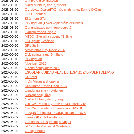
2026-05-10
Orintos vårtävling 2026
2026-05-10
Närkedubbeln, dag 2, medel
2026-05-10
OL-skytte DalregIF/Ornäs skidskytte, Sprint, SvCup
2026-05-10
CPO Ondategi
2026-05-10
Skärmenträffen
2026-05-10
Pekingduon (Lokal kopia från: localhost)
2026-05-10
Gammelstads sprintcup etapp 2
2026-05-10
Haningeträffen, dag 2
2026-05-10
MTBO, Svenska cupen, #2, lång
2026-05-10
DM, sprint, Småland
2026-05-10
BRL Sprint
2026-05-10
Matosinhos City Race 2026
2026-05-10
DM, sprintstafett, Småland
2026-05-10
Pekingduon
2026-05-10
Nipstigen 2026
2026-05-10
Ozona čempionāts 2026
2026-05-10
ESCOLAR CUIDAD REAL DEHESA BOYAL-PUERTOLLANO
2026-05-10
SCCtest
2026-05-10
II Ori Madeira Shopping
2026-05-09
San Mateo Urban Race 2026
2026-05-09
Ungdomsserie 4, Blekinge
2026-05-09
Roslagshelg, lång
2026-05-09
Närkedubbeln, dag 1, lång
2026-05-09
Cto. CyL Escolar y Universitario MAÑANA
2026-05-09
Cto. CyL Escolar y Universitario TARDE
2026-05-09
Latvijas čempionāts Garajā distancē 2026
2026-05-09
Umeå OK:s distriktstävling
2026-05-09
Gammelstads sprintcup etapp 1
2026-05-09
IV Circuito Provincial Montellano
2026-05-09
Omega Medel