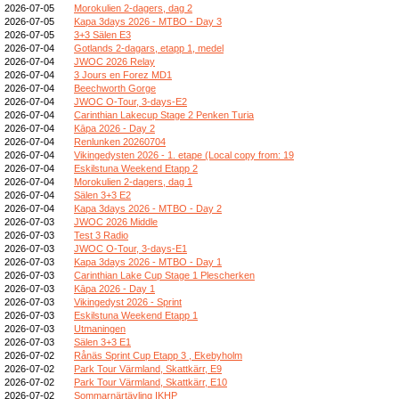
2026-07-05
Morokulien 2-dagers, dag 2
2026-07-05
Kapa 3days 2026 - MTBO - Day 3
2026-07-05
3+3 Sälen E3
2026-07-04
Gotlands 2-dagars, etapp 1, medel
2026-07-04
JWOC 2026 Relay
2026-07-04
3 Jours en Forez MD1
2026-07-04
Beechworth Gorge
2026-07-04
JWOC O-Tour, 3-days-E2
2026-07-04
Carinthian Lakecup Stage 2 Penken Turia
2026-07-04
Kāpa 2026 - Day 2
2026-07-04
Renlunken 20260704
2026-07-04
Vikingedysten 2026 - 1. etape (Local copy from: 19
2026-07-04
Eskilstuna Weekend Etapp 2
2026-07-04
Morokulien 2-dagers, dag 1
2026-07-04
Sälen 3+3 E2
2026-07-04
Kapa 3days 2026 - MTBO - Day 2
2026-07-03
JWOC 2026 Middle
2026-07-03
Test 3 Radio
2026-07-03
JWOC O-Tour, 3-days-E1
2026-07-03
Kapa 3days 2026 - MTBO - Day 1
2026-07-03
Carinthian Lake Cup Stage 1 Plescherken
2026-07-03
Kāpa 2026 - Day 1
2026-07-03
Vikingedyst 2026 - Sprint
2026-07-03
Eskilstuna Weekend Etapp 1
2026-07-03
Utmaningen
2026-07-03
Sälen 3+3 E1
2026-07-02
Rånäs Sprint Cup Etapp 3 , Ekebyholm
2026-07-02
Park Tour Värmland, Skattkärr, E9
2026-07-02
Park Tour Värmland, Skattkärr, E10
2026-07-02
Sommarnärtävling IKHP