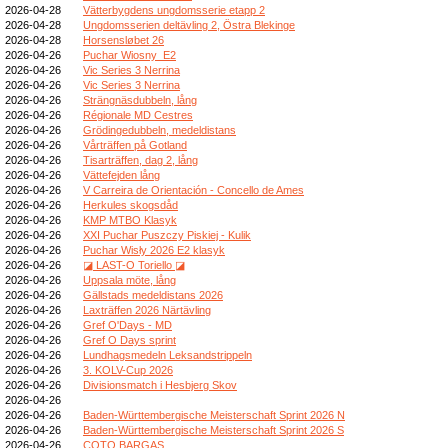
2026-04-28
Vätterbygdens ungdomsserie etapp 2
2026-04-28
Ungdomsserien deltävling 2, Östra Blekinge
2026-04-28
Horsensløbet 26
2026-04-26
Puchar Wiosny_E2
2026-04-26
Vic Series 3 Nerrina
2026-04-26
Vic Series 3 Nerrina
2026-04-26
Strängnäsdubbeln, lång
2026-04-26
Régionale MD Cestres
2026-04-26
Grödingedubbeln, medeldistans
2026-04-26
Vårträffen på Gotland
2026-04-26
Tisarträffen, dag 2, lång
2026-04-26
Vättefejden lång
2026-04-26
V Carreira de Orientación - Concello de Ames
2026-04-26
Herkules skogsdåd
2026-04-26
KMP MTBO Klasyk
2026-04-26
XXI Puchar Puszczy Piskiej - Kulik
2026-04-26
Puchar Wisły 2026 E2 klasyk
2026-04-26
◪ LAST-O Toriello ◪
2026-04-26
Uppsala möte, lång
2026-04-26
Gällstads medeldistans 2026
2026-04-26
Laxträffen 2026 Närtävling
2026-04-26
Gref O'Days - MD
2026-04-26
Gref O Days sprint
2026-04-26
Lundhagsmedeln Leksandstrippeln
2026-04-26
3. KOLV-Cup 2026
2026-04-26
Divisionsmatch i Hesbjerg Skov
2026-04-26
2026-04-26
Baden-Württembergische Meisterschaft Sprint 2026 N
2026-04-26
Baden-Württembergische Meisterschaft Sprint 2026 S
2026-04-26
COTO BARGAS