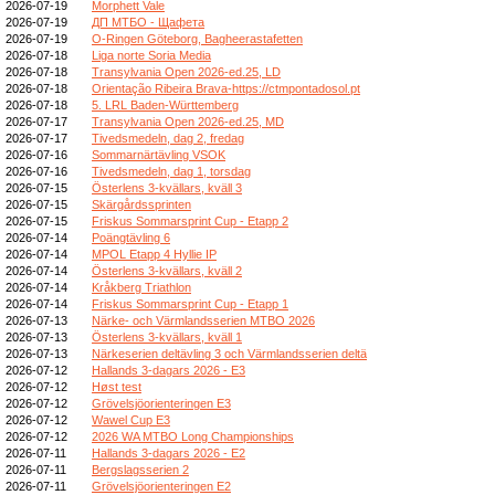
2026-07-19
Morphett Vale
2026-07-19
ДП МТБО - Щафета
2026-07-19
O-Ringen Göteborg, Bagheerastafetten
2026-07-18
Liga norte Soria Media
2026-07-18
Transylvania Open 2026-ed.25, LD
2026-07-18
Orientação Ribeira Brava-https://ctmpontadosol.pt
2026-07-18
5. LRL Baden-Württemberg
2026-07-17
Transylvania Open 2026-ed.25, MD
2026-07-17
Tivedsmedeln, dag 2, fredag
2026-07-16
Sommarnärtävling VSOK
2026-07-16
Tivedsmedeln, dag 1, torsdag
2026-07-15
Österlens 3-kvällars, kväll 3
2026-07-15
Skärgårdssprinten
2026-07-15
Friskus Sommarsprint Cup - Etapp 2
2026-07-14
Poängtävling 6
2026-07-14
MPOL Etapp 4 Hyllie IP
2026-07-14
Österlens 3-kvällars, kväll 2
2026-07-14
Kråkberg Triathlon
2026-07-14
Friskus Sommarsprint Cup - Etapp 1
2026-07-13
Närke- och Värmlandsserien MTBO 2026
2026-07-13
Österlens 3-kvällars, kväll 1
2026-07-13
Närkeserien deltävling 3 och Värmlandsserien deltä
2026-07-12
Hallands 3-dagars 2026 - E3
2026-07-12
Høst test
2026-07-12
Grövelsjöorienteringen E3
2026-07-12
Wawel Cup E3
2026-07-12
2026 WA MTBO Long Championships
2026-07-11
Hallands 3-dagars 2026 - E2
2026-07-11
Bergslagsserien 2
2026-07-11
Grövelsjöorienteringen E2