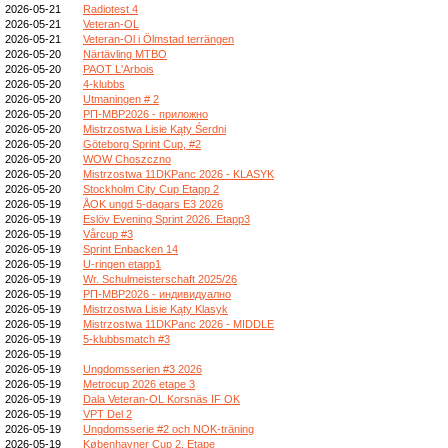
2026-05-21
Radiotest 4
2026-05-21
Veteran-OL
2026-05-21
Veteran-Ol i Ölmstad terrängen
2026-05-20
Närtävling MTBO
2026-05-20
PAOT L'Arbois
2026-05-20
4-klubbs
2026-05-20
Utmaningen # 2
2026-05-20
РП-МВР2026 - приложно
2026-05-20
Mistrzostwa Lisie Kąty Śerdni
2026-05-20
Göteborg Sprint Cup, #2
2026-05-20
WOW Choszczno
2026-05-20
Mistrzostwa 11DKPanc 2026 - KLASYK
2026-05-20
Stockholm City Cup Etapp 2
2026-05-19
ÅOK ungd 5-dagars E3 2026
2026-05-19
Eslöv Evening Sprint 2026. Etapp3
2026-05-19
Vårcup #3
2026-05-19
Sprint Enbacken 14
2026-05-19
U-ringen etapp1
2026-05-19
Wr. Schulmeisterschaft 2025/26
2026-05-19
РП-МВР2026 - индивидуално
2026-05-19
Mistrzostwa Lisie Kąty Klasyk
2026-05-19
Mistrzostwa 11DKPanc 2026 - MIDDLE
2026-05-19
5-klubbsmatch #3
2026-05-19
2026-05-19
Ungdomsserien #3 2026
2026-05-19
Metrocup 2026 etape 3
2026-05-19
Dala Veteran-OL Korsnäs IF OK
2026-05-19
VPT Del 2
2026-05-19
Ungdomsserie #2 och NOK-träning
2026-05-19
Københavner Cup 2. Etape