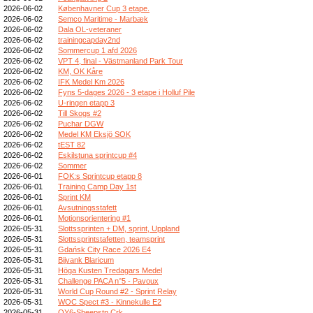
2026-06-02
Københavner Cup 3 etape.
2026-06-02
Semco Maritime - Marbæk
2026-06-02
Dala OL-veteraner
2026-06-02
trainingcapday2nd
2026-06-02
Sommercup 1 afd 2026
2026-06-02
VPT 4, final - Västmanland Park Tour
2026-06-02
KM, OK Kåre
2026-06-02
IFK Medel Km 2026
2026-06-02
Fyns 5-dages 2026 - 3 etape i Holluf Pile
2026-06-02
U-ringen etapp 3
2026-06-02
Till Skogs #2
2026-06-02
Puchar DGW
2026-06-02
Medel KM Eksjö SOK
2026-06-02
tEST 82
2026-06-02
Eskilstuna sprintcup #4
2026-06-02
Sommer
2026-06-01
FOK:s Sprintcup etapp 8
2026-06-01
Training Camp Day 1st
2026-06-01
Sprint KM
2026-06-01
Avsutningsstafett
2026-06-01
Motionsorientering #1
2026-05-31
Slottssprinten + DM, sprint, Uppland
2026-05-31
Slottssprintstafetten, teamsprint
2026-05-31
Gdańsk City Race 2026 E4
2026-05-31
Bijvank Blaricum
2026-05-31
Höga Kusten Tredagars Medel
2026-05-31
Challenge PACA n°5 - Pavoux
2026-05-31
World Cup Round #2 - Sprint Relay
2026-05-31
WOC Spect #3 - Kinnekulle E2
2026-05-31
OY6-Sheepstn Crk