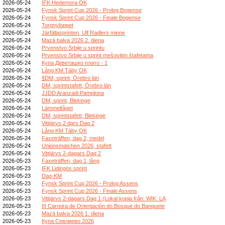
2026-05-24
IFK Hedemora OK
2026-05-24
Fynsk Sprint Cup 2026 - Prolog Bogense
2026-05-24
Fynsk Sprint Cup 2026 - Finale Bogense
2026-05-24
Torgnyloppet
2026-05-24
Järfällasprinten, Ulf Radlers minne
2026-05-24
Mazā balva 2026 2. diena
2026-05-24
Prvenstvo Srbije u sprintu
2026-05-24
Prvenstvo Srbije u sprint mešovitim štafetama
2026-05-24
Купа Деветашко плато - 1
2026-05-24
Lång KM Täby OK
2026-05-24
§DM, sprint, Örebro län
2026-05-24
DM, sprintstafett, Örebro län
2026-05-24
JJDD Aranzadi Pamplona
2026-05-24
DM, sprint, Blekinge
2026-05-24
Lämmeltåget
2026-05-24
DM, sprintstafett, Blekinge
2026-05-24
Vittjärvs 2 dgrs Dag 2
2026-05-24
Lång KM Täby OK
2026-05-24
Faxeträffen, dag 2, medel
2026-05-24
Unionsmatchen 2026, stafett
2026-05-24
Vittjärvs 2-dagars Dag 2
2026-05-23
Faxeträffen, dag 1, lång
2026-05-23
IFK Lidingös sprint
2026-05-23
Dag-KM
2026-05-23
Fynsk Sprint Cup 2026 - Prolog Assens
2026-05-23
Fynsk Sprint Cup 2026 - Finale Assens
2026-05-23
Vittjärvs 2-dagars Dag 1 (Lokal kopia från: WIK_LA
2026-05-23
III Carreira de Orientación do Bosque do Banquete
2026-05-23
Mazā balva 2026 1. diena
2026-05-23
Купа Севлиево 2026