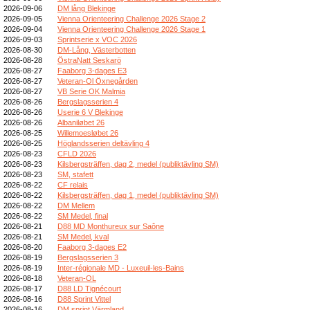
2026-09-06
DM lång Blekinge
2026-09-05
Vienna Orienteering Challenge 2026 Stage 2
2026-09-04
Vienna Orienteering Challenge 2026 Stage 1
2026-09-03
Sprintserie x VOC 2026
2026-08-30
DM-Lång, Västerbotten
2026-08-28
ÖstraNatt Seskarö
2026-08-27
Faaborg 3-dages E3
2026-08-27
Veteran-Ol Öxnegården
2026-08-27
VB Serie OK Malmia
2026-08-26
Bergslagsserien 4
2026-08-26
Userie 6 V Blekinge
2026-08-26
Albaniløbet 26
2026-08-25
Willemoesløbet 26
2026-08-25
Höglandsserien deltävling 4
2026-08-23
CFLD 2026
2026-08-23
Kilsbergsträffen, dag 2, medel (publiktävling SM)
2026-08-23
SM, stafett
2026-08-22
CF relais
2026-08-22
Kilsbergsträffen, dag 1, medel (publiktävling SM)
2026-08-22
DM Mellem
2026-08-22
SM Medel, final
2026-08-21
D88 MD Monthureux sur Saône
2026-08-21
SM Medel, kval
2026-08-20
Faaborg 3-dages E2
2026-08-19
Bergslagsserien 3
2026-08-19
Inter-régionale MD - Luxeuil-les-Bains
2026-08-18
Veteran-OL
2026-08-17
D88 LD Tignécourt
2026-08-16
D88 Sprint Vittel
2026-08-16
DM sprint Värmland