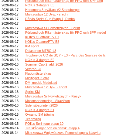
2026-06-18
Förbund och Riksmästerskap för PRO och SPF lång
2026-06-17
NOK:s 3-dagars E3
2026-06-17
Hedemora 3-kvällars #2 Stadsberget
2026-06-17
Mistrzostwa 12 Dyw. - średni
2026-06-17
Rånäs Sprint Cup Etapp 1, Rimbo
2026-06-17
2026-06-17
Mistrzostwa Sił Powietrznych - Sprint
2026-06-17
Förbund och Riksmästerskap för PRO och SPF medel
2026-06-17
KOK:s Quattro/PTV E7
2026-06-17
KOK:s Quattro/PTV E8
2026-06-17
KM sprint
2026-06-17
Dalaserien MTBO #3
2026-06-17
Trophée de CO de SQY - E3 - Parc des Sources de la
2026-06-16
NOK:s 3-dagars E2
2026-06-16
Sommer Cup 2. afd. 2026
2026-06-16
Veteran-Ol
2026-06-16
Klubbmästerskap
2026-06-16
Minitjoget i Sätila
2026-06-16
DM, medel, Medelpad
2026-06-16
Mistrzostwa 12 Dyw. - sprint
2026-06-16
Sprint-KM
2026-06-16
Mistrzostwa Sił Powietrznych - Klasyk
2026-06-16
Motionsorientering - Skavlöten
2026-06-16
Sidensjösprinten 2026
2026-06-15
NOK:s 3-dagars E1
2026-06-15
O-camp SM träning
2026-06-15
Testtävling
2026-06-15
FOK:s Sprintcup etapp 10
2026-06-14
Tre skåningar och en dansk, etapp 4
2026-06-14
Mistrzostwa Województwa Pomorskiego w klasyku