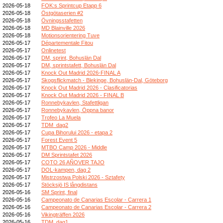
2026-05-18
FOK:s Sprintcup Etapp 6
2026-05-18
Östgötaserien #2
2026-05-18
Övningsstafetten
2026-05-18
MD Blainville 2026
2026-05-18
Motionsorientering Tuve
2026-05-17
Départementale Fitou
2026-05-17
Onlinetest
2026-05-17
DM, sprint, Bohuslän Dal
2026-05-17
DM, sprintstafett, Bohuslän Dal
2026-05-17
Knock Out Madrid 2026-FINAL A
2026-05-17
Skogsflickmatch - Blekinge, Bohuslän-Dal, Göteborg
2026-05-17
Knock Out Madrid 2026 - Clasificatorias
2026-05-17
Knock Out Madrid 2026 - FINAL B
2026-05-17
Ronnebykavlen, Stafettligan
2026-05-17
Ronnebykavlen, Öppna banor
2026-05-17
Trofeo La Muela
2026-05-17
TDM_dag2
2026-05-17
Cupa Bihorului 2026 - etapa 2
2026-05-17
Forest Event 5
2026-05-17
MTBO Camp 2026 - Middle
2026-05-17
DM Sprintstafet 2026
2026-05-17
COTO 26 AÑOVER TAJO
2026-05-17
DOL-kampen, dag 2
2026-05-17
Mistrzostwa Polski 2026 - Sztafety
2026-05-17
Stöcksjö IS långdistans
2026-05-16
SM Sprint, final
2026-05-16
Campeonato de Canarias Escolar - Carrera 1
2026-05-16
Campeonato de Canarias Escolar - Carrera 2
2026-05-16
Vikingträffen 2026
2026-05-16
TDM_dag1