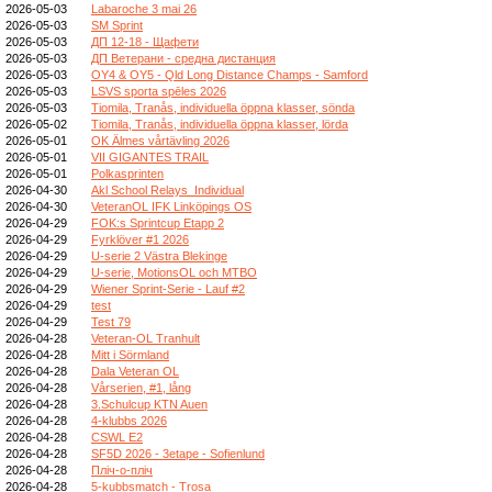
2026-05-03
Labaroche 3 mai 26
2026-05-03
SM Sprint
2026-05-03
ДП 12-18 - Щафети
2026-05-03
ДП Ветерани - средна дистанция
2026-05-03
OY4 & OY5 - Qld Long Distance Champs - Samford
2026-05-03
LSVS sporta spēles 2026
2026-05-03
Tiomila, Tranås, individuella öppna klasser, sönda
2026-05-02
Tiomila, Tranås, individuella öppna klasser, lörda
2026-05-01
OK Älmes vårtävling 2026
2026-05-01
VII GIGANTES TRAIL
2026-05-01
Polkasprinten
2026-04-30
Akl School Relays_Individual
2026-04-30
VeteranOL IFK Linköpings OS
2026-04-29
FOK:s Sprintcup Etapp 2
2026-04-29
Fyrklöver #1 2026
2026-04-29
U-serie 2 Västra Blekinge
2026-04-29
U-serie, MotionsOL och MTBO
2026-04-29
Wiener Sprint-Serie - Lauf #2
2026-04-29
test
2026-04-29
Test 79
2026-04-28
Veteran-OL Tranhult
2026-04-28
Mitt i Sörmland
2026-04-28
Dala Veteran OL
2026-04-28
Vårserien, #1, lång
2026-04-28
3.Schulcup KTN Auen
2026-04-28
4-klubbs 2026
2026-04-28
CSWL E2
2026-04-28
SF5D 2026 - 3etape - Sofienlund
2026-04-28
Пліч-о-пліч
2026-04-28
5-kubbsmatch - Trosa