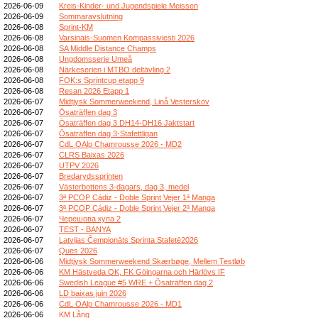
2026-06-09
Kreis-Kinder- und Jugendspiele Meissen
2026-06-09
Sommaravslutning
2026-06-08
Sprint-KM
2026-06-08
Varsinais-Suomen Kompassiviesti 2026
2026-06-08
SA Middle Distance Champs
2026-06-08
Ungdomsserie Umeå
2026-06-08
Närkeserien i MTBO deltävling 2
2026-06-08
FOK:s Sprintcup etapp 9
2026-06-08
Resan 2026 Etapp 1
2026-06-07
Midtjysk Sommerweekend, Linå Vesterskov
2026-06-07
Ösaträffen dag 3
2026-06-07
Ösaträffen dag 3 DH14-DH16 Jaktstart
2026-06-07
Ösaträffen dag 3-Stafettligan
2026-06-07
CdL OAlp Chamrousse 2026 - MD2
2026-06-07
CLRS Baixas 2026
2026-06-07
UTPV 2026
2026-06-07
Bredarydssprinten
2026-06-07
Västerbottens 3-dagars, dag 3, medel
2026-06-07
3ª PCOP Cádiz - Doble Sprint Vejer 1ª Manga
2026-06-07
3ª PCOP Cádiz - Doble Sprint Vejer 2ª Manga
2026-06-07
Черешова купа 2
2026-06-07
TEST - BANYA
2026-06-07
Latvijas Čempionāts Sprinta Stafetē2026
2026-06-07
Ques 2026
2026-06-06
Midtjysk Sommerweekend Skærbøge, Mellem Testløb
2026-06-06
KM Hästveda OK, FK Göingarna och Härlövs IF
2026-06-06
Swedish League #5 WRE + Ösaträffen dag 2
2026-06-06
LD baixas juin 2026
2026-06-06
CdL OAlp Chamrousse 2026 - MD1
2026-06-06
KM Lång