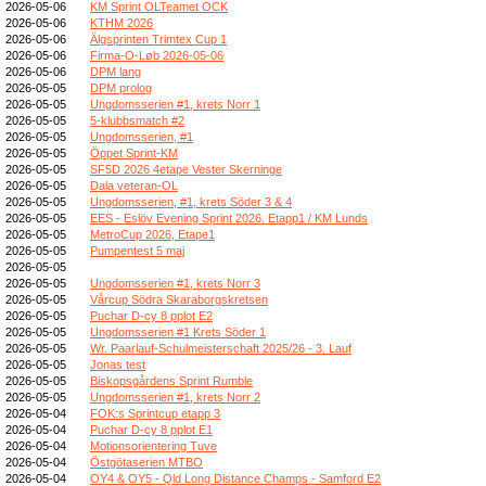
2026-05-06
KM Sprint OLTeamet OCK
2026-05-06
KTHM 2026
2026-05-06
Älgsprinten Trimtex Cup 1
2026-05-06
Firma-O-Løb 2026-05-06
2026-05-06
DPM lang
2026-05-05
DPM prolog
2026-05-05
Ungdomsserien #1, krets Norr 1
2026-05-05
5-klubbsmatch #2
2026-05-05
Ungdomsserien, #1
2026-05-05
Öppet Sprint-KM
2026-05-05
SF5D 2026 4etape Vester Skerninge
2026-05-05
Dala veteran-OL
2026-05-05
Ungdomsserien, #1, krets Söder 3 & 4
2026-05-05
EES - Eslöv Evening Sprint 2026. Etapp1 / KM Lunds
2026-05-05
MetroCup 2026, Etape1
2026-05-05
Pumpentest 5 maj
2026-05-05
2026-05-05
Ungdomsserien #1, krets Norr 3
2026-05-05
Vårcup Södra Skaraborgskretsen
2026-05-05
Puchar D-cy 8 pplot E2
2026-05-05
Ungdomsserien #1 Krets Söder 1
2026-05-05
Wr. Paarlauf-Schulmeisterschaft 2025/26 - 3. Lauf
2026-05-05
Jonas test
2026-05-05
Biskopsgårdens Sprint Rumble
2026-05-05
Ungdomsserien #1, krets Norr 2
2026-05-04
FOK:s Sprintcup etapp 3
2026-05-04
Puchar D-cy 8 pplot E1
2026-05-04
Motionsorientering Tuve
2026-05-04
Östgötaserien MTBO
2026-05-04
OY4 & OY5 - Qld Long Distance Champs - Samford E2