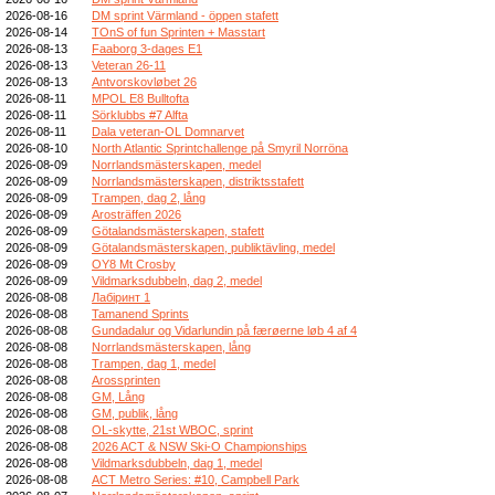
2026-08-16
DM sprint Värmland - öppen stafett
2026-08-14
TOnS of fun Sprinten + Masstart
2026-08-13
Faaborg 3-dages E1
2026-08-13
Veteran 26-11
2026-08-13
Antvorskovløbet 26
2026-08-11
MPOL E8 Bulltofta
2026-08-11
Sörklubbs #7 Alfta
2026-08-11
Dala veteran-OL Domnarvet
2026-08-10
North Atlantic Sprintchallenge på Smyril Norröna
2026-08-09
Norrlandsmästerskapen, medel
2026-08-09
Norrlandsmästerskapen, distriktsstafett
2026-08-09
Trampen, dag 2, lång
2026-08-09
Arosträffen 2026
2026-08-09
Götalandsmästerskapen, stafett
2026-08-09
Götalandsmästerskapen, publiktävling, medel
2026-08-09
OY8 Mt Crosby
2026-08-09
Vildmarksdubbeln, dag 2, medel
2026-08-08
Лабіринт 1
2026-08-08
Tamanend Sprints
2026-08-08
Gundadalur og Vidarlundin på færøerne løb 4 af 4
2026-08-08
Norrlandsmästerskapen, lång
2026-08-08
Trampen, dag 1, medel
2026-08-08
Arossprinten
2026-08-08
GM, Lång
2026-08-08
GM, publik, lång
2026-08-08
OL-skytte, 21st WBOC, sprint
2026-08-08
2026 ACT & NSW Ski-O Championships
2026-08-08
Vildmarksdubbeln, dag 1, medel
2026-08-08
ACT Metro Series: #10, Campbell Park