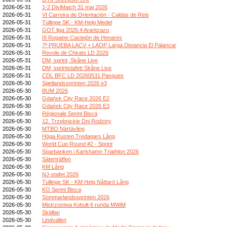
2026-05-31
1-2 DiviMatch 31 maj 2026
2026-05-31
VI Carreira de Orientación - Caldas de Reis
2026-05-31
Tullinge SK - KM-Helg Medel
2026-05-31
GOT liga 2026.4 Arantzazu
2026-05-31
III Rogaine Castejón de Henares
2026-05-31
7ª PRUEBA LACV + LAOP Larga Distancia El Palancar
2026-05-31
Revole de Chirats LD 2026
2026-05-31
DM, sprint, Skåne Live
2026-05-31
DM, sprintstafett Skåne Live
2026-05-31
CDL BFC LD 20260531 Pasques
2026-05-30
Sjællandssprinten 2026 e3
2026-05-30
BUM 2026
2026-05-30
Gdańsk City Race 2026 E2
2026-05-30
Gdańsk City Race 2026 E3
2026-05-30
Régionale Sprint Bisca
2026-05-30
12. Trzebnickie Dni Rodziny
2026-05-30
MTBO Närtävling
2026-05-30
Höga Kusten Tredagars Lång
2026-05-30
World Cup Round #2 - Sprint
2026-05-30
Sparbanken i Karlshamn Triathlon 2026
2026-05-30
Säterträffen
2026-05-30
KM Lång
2026-05-30
NJ-stafet 2026
2026-05-30
Tullinge SK - KM Helg Nåttarö Lång
2026-05-30
KO Sprint Bisca
2026-05-30
Sommarlandssprinten 2026
2026-05-30
Mistrzostwa Kobułt 6 runda MWiM
2026-05-30
Skällan
2026-05-30
Lindvallen