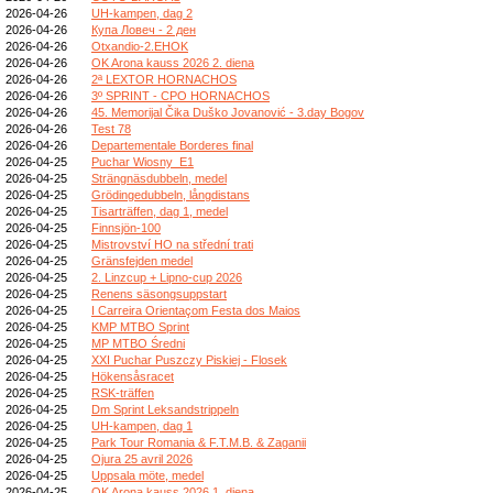
2026-04-26
UH-kampen, dag 2
2026-04-26
Купа Ловеч - 2 ден
2026-04-26
Otxandio-2.EHOK
2026-04-26
OK Arona kauss 2026 2. diena
2026-04-26
2ª LEXTOR HORNACHOS
2026-04-26
3º SPRINT - CPO HORNACHOS
2026-04-26
45. Memorijal Čika Duško Jovanović - 3.day Bogov
2026-04-26
Test 78
2026-04-26
Departementale Borderes final
2026-04-25
Puchar Wiosny_E1
2026-04-25
Strängnäsdubbeln, medel
2026-04-25
Grödingedubbeln, långdistans
2026-04-25
Tisarträffen, dag 1, medel
2026-04-25
Finnsjön-100
2026-04-25
Mistrovství HO na střední trati
2026-04-25
Gränsfejden medel
2026-04-25
2. Linzcup + Lipno-cup 2026
2026-04-25
Renens säsongsuppstart
2026-04-25
I Carreira Orientaçom Festa dos Maios
2026-04-25
KMP MTBO Sprint
2026-04-25
MP MTBO Średni
2026-04-25
XXI Puchar Puszczy Piskiej - Flosek
2026-04-25
Hökensåsracet
2026-04-25
RSK-träffen
2026-04-25
Dm Sprint Leksandstrippeln
2026-04-25
UH-kampen, dag 1
2026-04-25
Park Tour Romania & F.T.M.B. & Zaganii
2026-04-25
Ojura 25 avril 2026
2026-04-25
Uppsala möte, medel
2026-04-25
OK Arona kauss 2026 1. diena