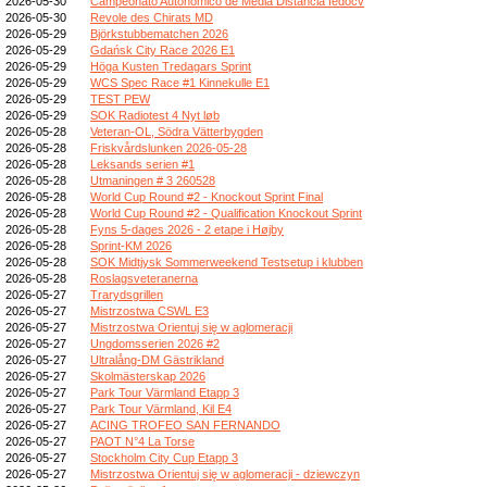
2026-05-30
Campeonato Autonómico de Media Distancia fedocv
2026-05-30
Revole des Chirats MD
2026-05-29
Björkstubbematchen 2026
2026-05-29
Gdańsk City Race 2026 E1
2026-05-29
Höga Kusten Tredagars Sprint
2026-05-29
WCS Spec Race #1 Kinnekulle E1
2026-05-29
TEST PEW
2026-05-29
SOK Radiotest 4 Nyt løb
2026-05-28
Veteran-OL, Södra Vätterbygden
2026-05-28
Friskvårdslunken 2026-05-28
2026-05-28
Leksands serien #1
2026-05-28
Utmaningen # 3 260528
2026-05-28
World Cup Round #2 - Knockout Sprint Final
2026-05-28
World Cup Round #2 - Qualification Knockout Sprint
2026-05-28
Fyns 5-dages 2026 - 2 etape i Højby
2026-05-28
Sprint-KM 2026
2026-05-28
SOK Midtjysk Sommerweekend Testsetup i klubben
2026-05-28
Roslagsveteranerna
2026-05-27
Trarydsgrillen
2026-05-27
Mistrzostwa CSWL E3
2026-05-27
Mistrzostwa Orientuj się w aglomeracji
2026-05-27
Ungdomsserien 2026 #2
2026-05-27
Ultralång-DM Gästrikland
2026-05-27
Skolmästerskap 2026
2026-05-27
Park Tour Värmland Etapp 3
2026-05-27
Park Tour Värmland, Kil E4
2026-05-27
ACING TROFEO SAN FERNANDO
2026-05-27
PAOT N°4 La Torse
2026-05-27
Stockholm City Cup Etapp 3
2026-05-27
Mistrzostwa Orientuj się w aglomeracji - dziewczyn