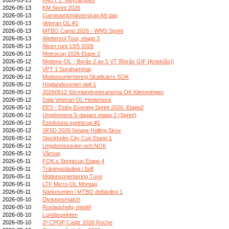
2026-05-13
KM Sprint 2026
2026-05-13
Garnisionsmästerskap A9 dag
2026-05-13
Veteran OL #1
2026-05-13
MTBO Camp 2026 - WMS Sprint
2026-05-13
Wettersol Tour, etapp 3
2026-05-13
Älven runt 13/5 2026
2026-05-12
Metrocup 2026 Etape 2
2026-05-12
Motions-OL - Borås 2 av 5 VT [Borås GIF (Knektås)]
2026-05-12
VPT 1 Surahammar
2026-05-12
Motionsorientering Skattkärrs SOK
2026-05-12
Höglandsserien delt 1
2026-05-12
20260512 Sörmlandveteranerna OK Klemmingen
2026-05-12
Dala Veteran OL Hedemora
2026-05-12
EES - Eslöv Evening Sprint 2026. Etapp2
2026-05-12
Ungdomens 5-dagars etapp 2 (Sprint)
2026-05-12
Eskilstuna sprintcup #1
2026-05-12
SF5D 2026 5etape Halling Skov
2026-05-12
Stockholm City Cup Etapp 1
2026-05-12
Ungdomsserien och NOK
2026-05-12
Vårcup
2026-05-11
FOK:s Sprintcup Etapp 4
2026-05-11
Träningstävling i Solf
2026-05-11
Motionsorientering Tuve
2026-05-11
LTF Micro-OL Montag
2026-05-11
Närkeserien i MTBO deltävling 1
2026-05-10
Divisionsmatch
2026-05-10
Roslagshelg, medel
2026-05-10
Lundasprinten
2026-05-10
2º CPOP Cadiz 2026 Roche