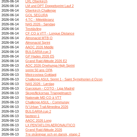
2026-06-14
LRL Oberkirch
2026-06-14
LM und DPT Doppelsprint Lauf 2
2026-06-14
Oberkirch Challenge
2026-06-14
GOL SEGURA
2026-06-14
4.TC - Mitteldistanz
2026-06-14
NAS 2026 - Søndag
2026-06-14
Testtävling
2026-06-14
CF CO à VTT - Longue Distance
2026-06-14
Almonacid MTB-O
2026-06-14
Almonacid Sprint
2026-06-14
AAOC 2026 Middle
2026-06-14
BULGARIA cup 3
2026-06-14
GP Hades 2026 E5
2026-06-14
Grand Raid Altitude 2026 E2
2026-06-13
AOC 2026 Onehunga High Sprint
2026-06-13
sprint 50 ans OPA
2026-06-13
Mistrzostwa Gołdapii
2026-06-13
Challenge ASUL Sprint 1 - Saint Symphorien d Ozon
2026-06-13
NAS 2026 - Lørdag
2026-06-13
Garciotum - COTO - Liga Madrid
2026-06-13
Skogsflickornas Triangelmatch
2026-06-13
Nationale MD CO à VTT
2026-06-13
Challenge ASUL - Communay
2026-06-13
IV Urban Trail Almedina 2026
2026-06-13
BULGARIA cup 2
2026-06-13
fasttest-1
2026-06-13
AAOC 2026 Long
2026-06-13
LX PENTATLON AERONAUTICO
2026-06-13
Grand Raid Altitude 2026
2026-06-13
Tre skåningar och en dansk, etapp 2