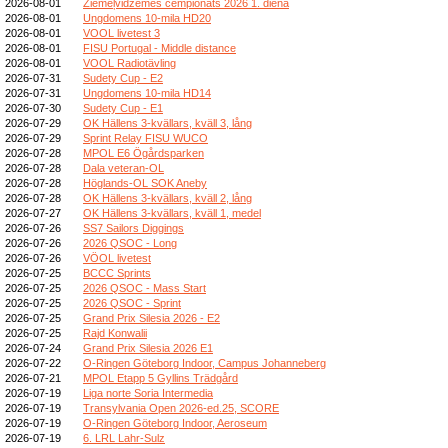
2026-08-01
Ziemeļvidzemes čempionāts 2026 1. diena
2026-08-01
Ungdomens 10-mila HD20
2026-08-01
VOOL livetest 3
2026-08-01
FISU Portugal - Middle distance
2026-08-01
VOOL Radiotävling
2026-07-31
Sudety Cup - E2
2026-07-31
Ungdomens 10-mila HD14
2026-07-30
Sudety Cup - E1
2026-07-29
OK Hällens 3-kvällars, kväll 3, lång
2026-07-29
Sprint Relay FISU WUCO
2026-07-28
MPOL E6 Ögårdsparken
2026-07-28
Dala veteran-OL
2026-07-28
Höglands-OL SOK Aneby
2026-07-28
OK Hällens 3-kvällars, kväll 2, lång
2026-07-27
OK Hällens 3-kvällars, kväll 1, medel
2026-07-26
SS7 Sailors Diggings
2026-07-26
2026 QSOC - Long
2026-07-26
VÖOL livetest
2026-07-25
BCCC Sprints
2026-07-25
2026 QSOC - Mass Start
2026-07-25
2026 QSOC - Sprint
2026-07-25
Grand Prix Silesia 2026 - E2
2026-07-25
Rajd Konwalii
2026-07-24
Grand Prix Silesia 2026 E1
2026-07-22
O-Ringen Göteborg Indoor, Campus Johanneberg
2026-07-21
MPOL Etapp 5 Gyllins Trädgård
2026-07-19
Liga norte Soria Intermedia
2026-07-19
Transylvania Open 2026-ed.25, SCORE
2026-07-19
O-Ringen Göteborg Indoor, Aeroseum
2026-07-19
6. LRL Lahr-Sulz