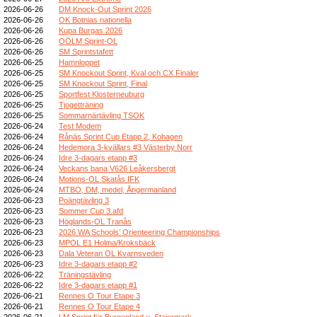
2026-06-26
DM Knock-Out Sprint 2026
2026-06-26
OK Botnias nationella
2026-06-26
Kupa Burgas 2026
2026-06-26
OÖLM Sprint-OL
2026-06-26
SM Sprintstafett
2026-06-25
Hamnloppet
2026-06-25
SM Knockout Sprint, Kval och CX Finaler
2026-06-25
SM Knockout Sprint, Final
2026-06-25
Sportfest Klosterneuburg
2026-06-25
Tjogetträning
2026-06-25
Sommarnärtävling TSOK
2026-06-24
Test Modem
2026-06-24
Rånäs Sprint Cup Etapp 2, Kohagen
2026-06-24
Hedemora 3-kvällars #3 Västerby Norr
2026-06-24
Idre 3-dagars etapp #3
2026-06-24
Veckans bana V626 Leåkersbergt
2026-06-24
Motions-OL Skatås IFK
2026-06-24
MTBO, DM, medel, Ångermanland
2026-06-23
Poängtävling 3
2026-06-23
Sommer Cup 3.afd
2026-06-23
Höglands-OL Tranås
2026-06-23
2026 WA Schools’ Orienteering Championships
2026-06-23
MPOL E1 Holma/Kroksbäck
2026-06-23
Dala Veteran OL Kvarnsveden
2026-06-23
Idre 3-dagars etapp #2
2026-06-22
Träningstävling
2026-06-22
Idre 3-dagars etapp #1
2026-06-21
Rennes O Tour Etape 3
2026-06-21
Rennes O Tour Etape 4
2026-06-21
LM Sprint für Burgenland u. Steiermark