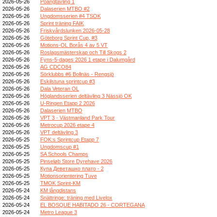
2026-05-26
Poängtävling 1
2026-05-26
Dalaserien MTBO #2
2026-05-26
Ungdomsserien #4 TSOK
2026-05-26
Sprint träning FAIK
2026-05-26
Friskvårdslunken 2026-05-28
2026-05-26
Göteborg Sprint Cup, #3
2026-05-26
Motions-OL Borås 4 av 5 VT
2026-05-26
Roslagsmästerskap och Till Skogs 2
2026-05-26
Fyns-5-dages 2026 1 etape i Dalumgård
2026-05-26
AG CDCO84
2026-05-26
Sörklubbs #6 Bollnäs - Rengsjö
2026-05-26
Eskilstuna sprintcup #3
2026-05-26
Dala Veteran OL
2026-05-26
Höglandsserien deltävling 3 Nässjö OK
2026-05-26
U-Ringen Etapp 2 2026
2026-05-26
Dalaserien MTBO
2026-05-26
VPT 3 - Västmanland Park Tour
2026-05-26
Metrocup 2026 etape 4
2026-05-26
VPT deltävling 3
2026-05-25
FOK:s Sprintcup Etapp 7
2026-05-25
Ungdomscup #1
2026-05-25
SA Schools Champs
2026-05-25
Pinseløb Store Dyrehave 2026
2026-05-25
Купа Деветашко плато - 2
2026-05-25
Motionsorientering Tuve
2026-05-25
TMOK Sprint-KM
2026-05-24
KM långdistans
2026-05-24
Snättringe: träning med Livelox
2026-05-24
EL BOSQUE HABITADO 26 - CORTEGANA
2026-05-24
Metro League 3