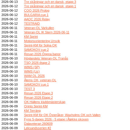
2026-06-13
Tre skåningar och en dansk, etapp 3
2026-06-12
Tre skåningar och en dansk, etapp 1
2026-06-12
COO 2026 Prolog
2026-06-12
BULGARIA cup 1
2026-06-12
AAOC 2026 Relay
2026-06-12
TESTRAID
2026-06-11
Veteran-OL Varkullen
2026-06-11
Veteran-OL IK Stern 2026-06-11
2026-06-11
KM Sprint
2026-06-11
Motionsorientering Ursvik
2026-06-11
Sprint-KM för Solna OK
2026-06-11
SAMOKOV cup 2
2026-06-11
Resan 2026 Öppna banor
2026-06-10
Höglandets Veteran-OL Tranås
2026-06-10
TSQ 2026 étape 2
2026-06-10
WIMS (SP)
2026-06-10
WIMS (Lic)
2026-06-10
WAM OL 2026
2026-06-10
Ålems OK, veteran-OL
2026-06-10
SAMOKOV cup 1
2026-06-10
TEST 3
2026-06-10
Resan 2026 Etapp 3
2026-06-09
Resan 2026 Etapp 2
2026-06-09
OK Hällens klubbmästerskap
2026-06-09
Orinto Sprint-KM
2026-06-09
KM Terräng
2026-06-09
Sprint-KM för OK Österåker, Waxholms OK och Vallen
2026-06-09
Fyns 5-dages 2026 - 5 etape i Åløkke skoven
2026-06-09
Dalaveteran 260609
2026-06-09
Leksandsserien #2