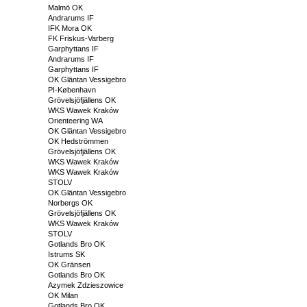
Malmö OK
Andrarums IF
IFK Mora OK
FK Friskus-Varberg
Garphyttans IF
Andrarums IF
Garphyttans IF
OK Gläntan Vessigebro
PI-København
Grövelsjöfjällens OK
WKS Wawek Kraków
Orienteering WA
OK Gläntan Vessigebro
OK Hedströmmen
Grövelsjöfjällens OK
WKS Wawek Kraków
WKS Wawek Kraków
STOLV
OK Gläntan Vessigebro
Norbergs OK
Grövelsjöfjällens OK
WKS Wawek Kraków
STOLV
Gotlands Bro OK
Istrums SK
OK Gränsen
Gotlands Bro OK
Azymek Zdzieszowice
OK Milan
Gotlands Bro OK