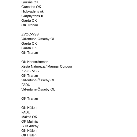
Bjursås OK
Gunnebo OK
Hjobygdens ok
Garphyttans IF
Garda OK
OK Tranan
ZVOC-VSS
Vallentuna-Össeby OL
Garda OK
Garda OK
OK Tranan
OK Hedströmmen
Xesta Natureza / Marmar Outdoor
ZVOC-VSS
OK Tranan
Vallentuna-Össeby OL
FADU
Vallentuna-Össeby OL
OK Tranan
OK Hällen
FADU
Malmö OK
OK Malmia
SOK Aneby
OK Hällen
OK Hällen