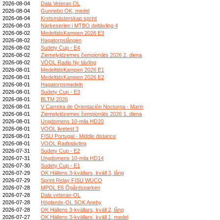
2026-08-04
Dala Veteran OL
2026-08-04
Gunnebo OK, medel
2026-08-04
Kretsmästerskap sprint
2026-08-03
Närkeserien i MTBO deltävling 4
2026-08-02
MedeltidsKampen 2026 E3
2026-08-02
Hagatorpslången
2026-08-02
Sudety Cup - E4
2026-08-02
Ziemeļvidzemes čempionāts 2026 2. diena
2026-08-02
VÖOL Radio Ny tävling
2026-08-01
MedeltidsKampen 2026 E1
2026-08-01
MedeltidsKampen 2026 E2
2026-08-01
Hagatorpsmedeln
2026-08-01
Sudety Cup - E3
2026-08-01
BLTM 2026
2026-08-01
V Carreira de Orientación Nocturna - Marin
2026-08-01
Ziemeļvidzemes čempionāts 2026 1. diena
2026-08-01
Ungdomens 10-mila HD20
2026-08-01
VOOL livetest 3
2026-08-01
FISU Portugal - Middle distance
2026-08-01
VOOL Radiotävling
2026-07-31
Sudety Cup - E2
2026-07-31
Ungdomens 10-mila HD14
2026-07-30
Sudety Cup - E1
2026-07-29
OK Hällens 3-kvällars, kväll 3, lång
2026-07-29
Sprint Relay FISU WUCO
2026-07-28
MPOL E6 Ögårdsparken
2026-07-28
Dala veteran-OL
2026-07-28
Höglands-OL SOK Aneby
2026-07-28
OK Hällens 3-kvällars, kväll 2, lång
2026-07-27
OK Hällens 3-kvällars, kväll 1, medel