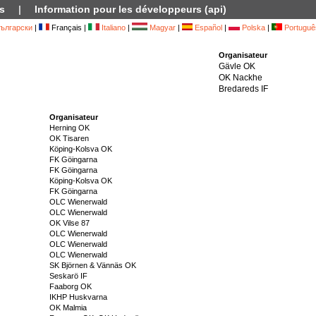
s
|
Information pour les développeurs (api)
ългарски
|
Français |
Italiano
|
Magyar
|
Español
|
Polska
|
Portuguê
Organisateur
Gävle OK
OK Nackhe
Bredareds IF
Organisateur
Herning OK
OK Tisaren
Köping-Kolsva OK
FK Göingarna
FK Göingarna
Köping-Kolsva OK
FK Göingarna
OLC Wienerwald
OLC Wienerwald
OK Vilse 87
OLC Wienerwald
OLC Wienerwald
OLC Wienerwald
SK Björnen & Vännäs OK
Seskarö IF
Faaborg OK
IKHP Huskvarna
OK Malmia