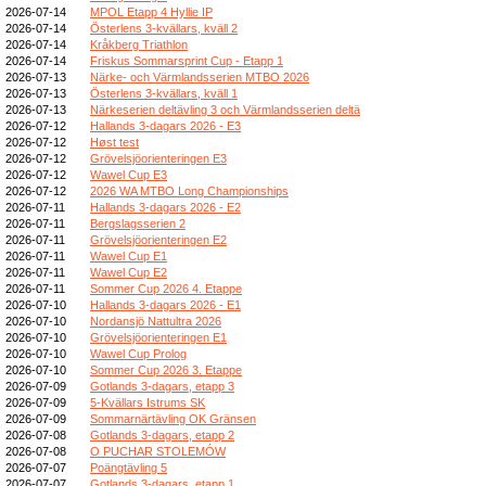
2026-07-14
MPOL Etapp 4 Hyllie IP
2026-07-14
Österlens 3-kvällars, kväll 2
2026-07-14
Kråkberg Triathlon
2026-07-14
Friskus Sommarsprint Cup - Etapp 1
2026-07-13
Närke- och Värmlandsserien MTBO 2026
2026-07-13
Österlens 3-kvällars, kväll 1
2026-07-13
Närkeserien deltävling 3 och Värmlandsserien deltä
2026-07-12
Hallands 3-dagars 2026 - E3
2026-07-12
Høst test
2026-07-12
Grövelsjöorienteringen E3
2026-07-12
Wawel Cup E3
2026-07-12
2026 WA MTBO Long Championships
2026-07-11
Hallands 3-dagars 2026 - E2
2026-07-11
Bergslagsserien 2
2026-07-11
Grövelsjöorienteringen E2
2026-07-11
Wawel Cup E1
2026-07-11
Wawel Cup E2
2026-07-11
Sommer Cup 2026 4. Etappe
2026-07-10
Hallands 3-dagars 2026 - E1
2026-07-10
Nordansjö Nattultra 2026
2026-07-10
Grövelsjöorienteringen E1
2026-07-10
Wawel Cup Prolog
2026-07-10
Sommer Cup 2026 3. Etappe
2026-07-09
Gotlands 3-dagars, etapp 3
2026-07-09
5-Kvällars Istrums SK
2026-07-09
Sommarnärtävling OK Gränsen
2026-07-08
Gotlands 3-dagars, etapp 2
2026-07-08
O PUCHAR STOLEMÓW
2026-07-07
Poängtävling 5
2026-07-07
Gotlands 3-dagars, etapp 1