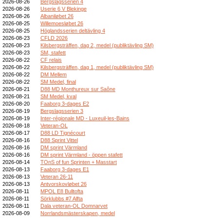
2026-08-26
Bergslagsserien 4
2026-08-26
Userie 6 V Blekinge
2026-08-26
Albaniløbet 26
2026-08-25
Willemoesløbet 26
2026-08-25
Höglandsserien deltävling 4
2026-08-23
CFLD 2026
2026-08-23
Kilsbergsträffen, dag 2, medel (publiktävling SM)
2026-08-23
SM, stafett
2026-08-22
CF relais
2026-08-22
Kilsbergsträffen, dag 1, medel (publiktävling SM)
2026-08-22
DM Mellem
2026-08-22
SM Medel, final
2026-08-21
D88 MD Monthureux sur Saône
2026-08-21
SM Medel, kval
2026-08-20
Faaborg 3-dages E2
2026-08-19
Bergslagsserien 3
2026-08-19
Inter-régionale MD - Luxeuil-les-Bains
2026-08-18
Veteran-OL
2026-08-17
D88 LD Tignécourt
2026-08-16
D88 Sprint Vittel
2026-08-16
DM sprint Värmland
2026-08-16
DM sprint Värmland - öppen stafett
2026-08-14
TOnS of fun Sprinten + Masstart
2026-08-13
Faaborg 3-dages E1
2026-08-13
Veteran 26-11
2026-08-13
Antvorskovløbet 26
2026-08-11
MPOL E8 Bulltofta
2026-08-11
Sörklubbs #7 Alfta
2026-08-11
Dala veteran-OL Domnarvet
2026-08-09
Norrlandsmästerskapen, medel