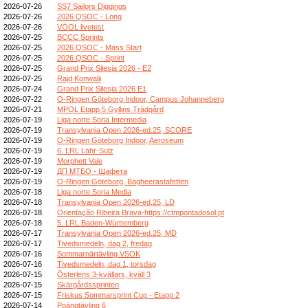
2026-07-26
SS7 Sailors Diggings
2026-07-26
2026 QSOC - Long
2026-07-26
VÖOL livetest
2026-07-25
BCCC Sprints
2026-07-25
2026 QSOC - Mass Start
2026-07-25
2026 QSOC - Sprint
2026-07-25
Grand Prix Silesia 2026 - E2
2026-07-25
Rajd Konwalii
2026-07-24
Grand Prix Silesia 2026 E1
2026-07-22
O-Ringen Göteborg Indoor, Campus Johanneberg
2026-07-21
MPOL Etapp 5 Gyllins Trädgård
2026-07-19
Liga norte Soria Intermedia
2026-07-19
Transylvania Open 2026-ed.25, SCORE
2026-07-19
O-Ringen Göteborg Indoor, Aeroseum
2026-07-19
6. LRL Lahr-Sulz
2026-07-19
Morphett Vale
2026-07-19
ДП МТБО - Щафета
2026-07-19
O-Ringen Göteborg, Bagheerastafetten
2026-07-18
Liga norte Soria Media
2026-07-18
Transylvania Open 2026-ed.25, LD
2026-07-18
Orientação Ribeira Brava-https://ctmpontadosol.pt
2026-07-18
5. LRL Baden-Württemberg
2026-07-17
Transylvania Open 2026-ed.25, MD
2026-07-17
Tivedsmedeln, dag 2, fredag
2026-07-16
Sommarnärtävling VSOK
2026-07-16
Tivedsmedeln, dag 1, torsdag
2026-07-15
Österlens 3-kvällars, kväll 3
2026-07-15
Skärgårdssprinten
2026-07-15
Friskus Sommarsprint Cup - Etapp 2
2026-07-14
Poängtävling 6