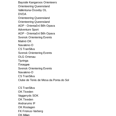
Bayside Kangaroos Orienteers
Orienteering Queensland
Vallentuna-Össeby OL
DVOA
Orienteering Queensland
Orienteering Queensland
AOP - Orientační Běh Opava
Adventure Sport
AOP - Orientační Běh Opava
Svensk Orientering Events
Malmö OK
Navaleno-O
CS TranSilva
Svensk Orientering Events
OLG Ortenau
Tjuringa
Пловдив
Svensk Orientering Events
Navaleno-O
CS TranSilva
Clube de Tenis de Mesa da Ponta do Sol
CS TranSilva
OK Tiveden
Vaggeryds SOK
OK Tiveden
Andrarums IF
OK Roslagen
FK Friskus-Varberg
OK Milan