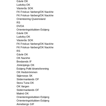
Gävle OK
Ludvika OK
Västerås SOK
FK Friskus-Varberg/OK Nackhe
FK Friskus-Varberg/OK Nackhe
Orienteering Queensland
RS
DVOA
Orienteringsklubben Esbjerg
Gävle OK
Ludvika OK
Västerås SOK
FK Friskus-Varberg/OK Nackhe
FK Friskus-Varberg/OK Nackhe
RS
Gävle OK
OK Nackhe
Bredareds IF
Jönköpings OK
Esbjerg Politi Idrætsforening
OK Hedströmmen
Stjärnorps SK
Södermanlands OF
Stora Tuna OK
OK Vargen
Södermanlands OF
Malmö OK
Orienteringsklubben Esbjerg
Orienteringsklubben Esbjerg
Annebergs GIF