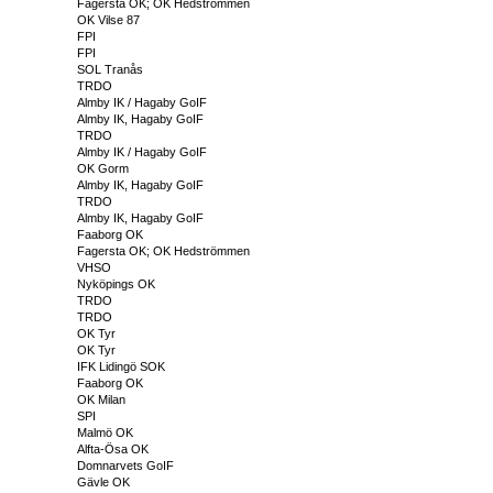
Fagersta OK; OK Hedströmmen
OK Vilse 87
FPI
FPI
SOL Tranås
TRDO
Almby IK / Hagaby GoIF
Almby IK, Hagaby GoIF
TRDO
Almby IK / Hagaby GoIF
OK Gorm
Almby IK, Hagaby GoIF
TRDO
Almby IK, Hagaby GoIF
Faaborg OK
Fagersta OK; OK Hedströmmen
VHSO
Nyköpings OK
TRDO
TRDO
OK Tyr
OK Tyr
IFK Lidingö SOK
Faaborg OK
OK Milan
SPI
Malmö OK
Alfta-Ösa OK
Domnarvets GoIF
Gävle OK