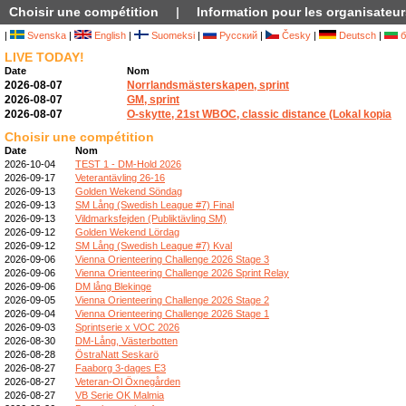
Choisir une compétition
|
Information pour les organisateur
|
Svenska
|
English
|
Suomeksi
|
Русский
|
Česky
|
Deutsch
|
б
LIVE TODAY!
Date
Nom
2026-08-07
Norrlandsmästerskapen, sprint
2026-08-07
GM, sprint
2026-08-07
O-skytte, 21st WBOC, classic distance (Lokal kopia
Choisir une compétition
Date
Nom
2026-10-04
TEST 1 - DM-Hold 2026
2026-09-17
Veterantävling 26-16
2026-09-13
Golden Wekend Söndag
2026-09-13
SM Lång (Swedish League #7) Final
2026-09-13
Vildmarksfejden (Publiktävling SM)
2026-09-12
Golden Wekend Lördag
2026-09-12
SM Lång (Swedish League #7) Kval
2026-09-06
Vienna Orienteering Challenge 2026 Stage 3
2026-09-06
Vienna Orienteering Challenge 2026 Sprint Relay
2026-09-06
DM lång Blekinge
2026-09-05
Vienna Orienteering Challenge 2026 Stage 2
2026-09-04
Vienna Orienteering Challenge 2026 Stage 1
2026-09-03
Sprintserie x VOC 2026
2026-08-30
DM-Lång, Västerbotten
2026-08-28
ÖstraNatt Seskarö
2026-08-27
Faaborg 3-dages E3
2026-08-27
Veteran-Ol Öxnegården
2026-08-27
VB Serie OK Malmia