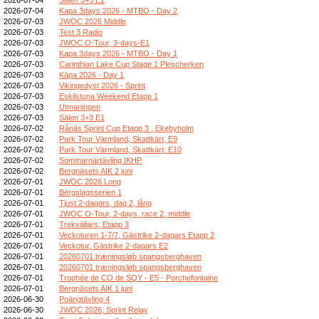
2026-07-04
Kapa 3days 2026 - MTBO - Day 2
2026-07-03
JWOC 2026 Middle
2026-07-03
Test 3 Radio
2026-07-03
JWOC O-Tour, 3-days-E1
2026-07-03
Kapa 3days 2026 - MTBO - Day 1
2026-07-03
Carinthian Lake Cup Stage 1 Plescherken
2026-07-03
Kāpa 2026 - Day 1
2026-07-03
Vikingedyst 2026 - Sprint
2026-07-03
Eskilstuna Weekend Etapp 1
2026-07-03
Utmaningen
2026-07-03
Sälen 3+3 E1
2026-07-02
Rånäs Sprint Cup Etapp 3 , Ekebyholm
2026-07-02
Park Tour Värmland, Skattkärr, E9
2026-07-02
Park Tour Värmland, Skattkärr, E10
2026-07-02
Sommarnärtävling IKHP
2026-07-02
Bergnäsets AIK 2 juni
2026-07-01
JWOC 2026 Long
2026-07-01
Bergslagsserien 1
2026-07-01
Tjust 2-dagars, dag 2, lång
2026-07-01
JWOC O-Tour, 2-days, race 2, middle
2026-07-01
Trekvällars, Etapp 3
2026-07-01
Veckoturen 1-7/7, Gästrike 2-dagars Etapp 2
2026-07-01
Veckotur, Gästrike 2-dagars E2
2026-07-01
20260701 træningsløb spangsberghaven
2026-07-01
20260701 træningsløb spangsberghaven
2026-07-01
Trophée de CO de SQY - E5 - Porchefontaine
2026-07-01
Bergnäsets AIK 1 juni
2026-06-30
Poängtävling 4
2026-06-30
JWOC 2026, Sprint Relay