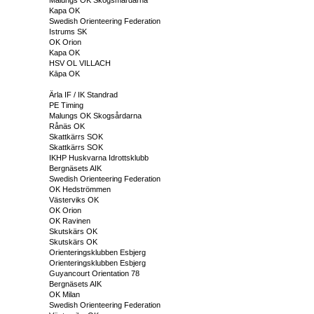
Kapa OK
Swedish Orienteering Federation
Istrums SK
OK Orion
Kapa OK
HSV OL VILLACH
Kāpa OK
Ärla IF / IK Standrad
PE Timing
Malungs OK Skogsårdarna
Rånäs OK
Skattkärrs SOK
Skattkärrs SOK
IKHP Huskvarna Idrottsklubb
Bergnäsets AIK
Swedish Orienteering Federation
OK Hedströmmen
Västerviks OK
OK Orion
OK Ravinen
Skutskärs OK
Skutskärs OK
Orienteringsklubben Esbjerg
Orienteringsklubben Esbjerg
Guyancourt Orientation 78
Bergnäsets AIK
OK Milan
Swedish Orienteering Federation