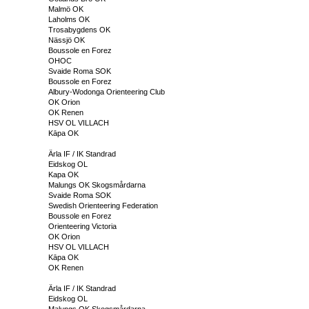
Malmö OK
Laholms OK
Trosabygdens OK
Nässjö OK
Boussole en Forez
OHOC
Svaide Roma SOK
Boussole en Forez
Albury-Wodonga Orienteering Club
OK Orion
OK Renen
HSV OL VILLACH
Kāpa OK
Ärla IF / IK Standrad
Eidskog OL
Kapa OK
Malungs OK Skogsmårdarna
Svaide Roma SOK
Swedish Orienteering Federation
Boussole en Forez
Orienteering Victoria
OK Orion
HSV OL VILLACH
Kāpa OK
OK Renen
Ärla IF / IK Standrad
Eidskog OL
Malungs OK Skogsmårdarna