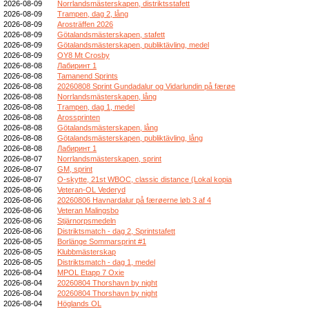
2026-08-09
Norrlandsmästerskapen, distriktsstafett
2026-08-09
Trampen, dag 2, lång
2026-08-09
Arosträffen 2026
2026-08-09
Götalandsmästerskapen, stafett
2026-08-09
Götalandsmästerskapen, publiktävling, medel
2026-08-09
OY8 Mt Crosby
2026-08-08
Лабиринт 1
2026-08-08
Tamanend Sprints
2026-08-08
20260808 Sprint Gundadalur og Vidarlundin på færøe
2026-08-08
Norrlandsmästerskapen, lång
2026-08-08
Trampen, dag 1, medel
2026-08-08
Arossprinten
2026-08-08
Götalandsmästerskapen, lång
2026-08-08
Götalandsmästerskapen, publiktävling, lång
2026-08-08
Лабиринт 1
2026-08-07
Norrlandsmästerskapen, sprint
2026-08-07
GM, sprint
2026-08-07
O-skytte, 21st WBOC, classic distance (Lokal kopia
2026-08-06
Veteran-OL Vederyd
2026-08-06
20260806 Havnardalur på færøerne løb 3 af 4
2026-08-06
Veteran Malingsbo
2026-08-06
Stjärnorpsmedeln
2026-08-06
Distriktsmatch - dag 2, Sprintstafett
2026-08-05
Borlänge Sommarsprint #1
2026-08-05
Klubbmästerskap
2026-08-05
Distriktsmatch - dag 1, medel
2026-08-04
MPOL Etapp 7 Oxie
2026-08-04
20260804 Thorshavn by night
2026-08-04
20260804 Thorshavn by night
2026-08-04
Höglands OL