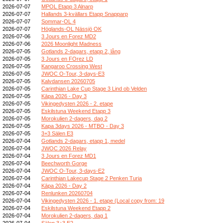
2026-07-07
MPOL Etapp 3 Alnarp
2026-07-07
Hallands 3-kvällars Etapp Snapparp
2026-07-07
Sommar-OL 4
2026-07-07
Höglands-OL Nässjö OK
2026-07-06
3 Jours en Forez MD2
2026-07-06
2026 Moonlight Madness
2026-07-05
Gotlands 2-dagars, etapp 2, lång
2026-07-05
3 Jours en FOrez LD
2026-07-05
Kangaroo Crossing West
2026-07-05
JWOC O-Tour, 3-days-E3
2026-07-05
Kalvdansen 20260705
2026-07-05
Carinthian Lake Cup Stage 3 Lind ob Velden
2026-07-05
Kāpa 2026 - Day 3
2026-07-05
Vikingedysten 2026 - 2. etape
2026-07-05
Eskilstuna Weekend Etapp 3
2026-07-05
Morokulien 2-dagers, dag 2
2026-07-05
Kapa 3days 2026 - MTBO - Day 3
2026-07-05
3+3 Sälen E3
2026-07-04
Gotlands 2-dagars, etapp 1, medel
2026-07-04
JWOC 2026 Relay
2026-07-04
3 Jours en Forez MD1
2026-07-04
Beechworth Gorge
2026-07-04
JWOC O-Tour, 3-days-E2
2026-07-04
Carinthian Lakecup Stage 2 Penken Turia
2026-07-04
Kāpa 2026 - Day 2
2026-07-04
Renlunken 20260704
2026-07-04
Vikingedysten 2026 - 1. etape (Local copy from: 19
2026-07-04
Eskilstuna Weekend Etapp 2
2026-07-04
Morokulien 2-dagers, dag 1
2026-07-04
Sälen 3+3 E2