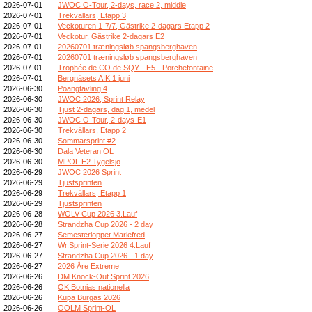
2026-07-01
JWOC O-Tour, 2-days, race 2, middle
2026-07-01
Trekvällars, Etapp 3
2026-07-01
Veckoturen 1-7/7, Gästrike 2-dagars Etapp 2
2026-07-01
Veckotur, Gästrike 2-dagars E2
2026-07-01
20260701 træningsløb spangsberghaven
2026-07-01
20260701 træningsløb spangsberghaven
2026-07-01
Trophée de CO de SQY - E5 - Porchefontaine
2026-07-01
Bergnäsets AIK 1 juni
2026-06-30
Poängtävling 4
2026-06-30
JWOC 2026, Sprint Relay
2026-06-30
Tjust 2-dagars, dag 1, medel
2026-06-30
JWOC O-Tour, 2-days-E1
2026-06-30
Trekvällars, Etapp 2
2026-06-30
Sommarsprint #2
2026-06-30
Dala Veteran OL
2026-06-30
MPOL E2 Tygelsjö
2026-06-29
JWOC 2026 Sprint
2026-06-29
Tjustsprinten
2026-06-29
Trekvällars, Etapp 1
2026-06-29
Tjustsprinten
2026-06-28
WOLV-Cup 2026 3.Lauf
2026-06-28
Strandzha Cup 2026 - 2 day
2026-06-27
Semesterloppet Mariefred
2026-06-27
Wr.Sprint-Serie 2026 4.Lauf
2026-06-27
Strandzha Cup 2026 - 1 day
2026-06-27
2026 Åre Extreme
2026-06-26
DM Knock-Out Sprint 2026
2026-06-26
OK Botnias nationella
2026-06-26
Kupa Burgas 2026
2026-06-26
OÖLM Sprint-OL