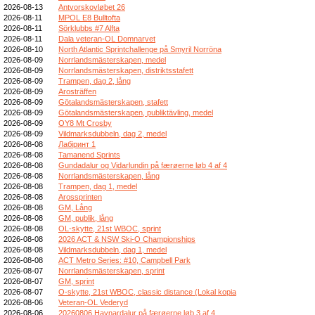
2026-08-13
Antvorskovløbet 26
2026-08-11
MPOL E8 Bulltofta
2026-08-11
Sörklubbs #7 Alfta
2026-08-11
Dala veteran-OL Domnarvet
2026-08-10
North Atlantic Sprintchallenge på Smyril Norröna
2026-08-09
Norrlandsmästerskapen, medel
2026-08-09
Norrlandsmästerskapen, distriktsstafett
2026-08-09
Trampen, dag 2, lång
2026-08-09
Arosträffen
2026-08-09
Götalandsmästerskapen, stafett
2026-08-09
Götalandsmästerskapen, publiktävling, medel
2026-08-09
OY8 Mt Crosby
2026-08-09
Vildmarksdubbeln, dag 2, medel
2026-08-08
Лабіринт 1
2026-08-08
Tamanend Sprints
2026-08-08
Gundadalur og Vidarlundin på færøerne løb 4 af 4
2026-08-08
Norrlandsmästerskapen, lång
2026-08-08
Trampen, dag 1, medel
2026-08-08
Arossprinten
2026-08-08
GM, Lång
2026-08-08
GM, publik, lång
2026-08-08
OL-skytte, 21st WBOC, sprint
2026-08-08
2026 ACT & NSW Ski-O Championships
2026-08-08
Vildmarksdubbeln, dag 1, medel
2026-08-08
ACT Metro Series: #10, Campbell Park
2026-08-07
Norrlandsmästerskapen, sprint
2026-08-07
GM, sprint
2026-08-07
O-skytte, 21st WBOC, classic distance (Lokal kopia
2026-08-06
Veteran-OL Vederyd
2026-08-06
20260806 Havnardalur på færøerne løb 3 af 4