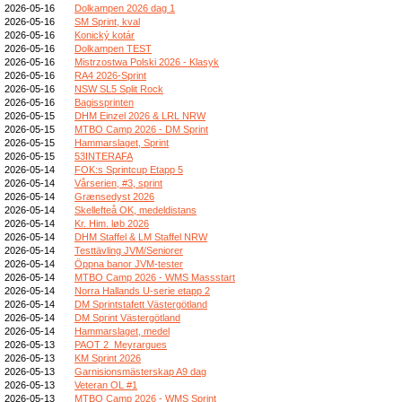
2026-05-16
Dolkampen 2026 dag 1
2026-05-16
SM Sprint, kval
2026-05-16
Konický kotár
2026-05-16
Dolkampen TEST
2026-05-16
Mistrzostwa Polski 2026 - Klasyk
2026-05-16
RA4 2026-Sprint
2026-05-16
NSW SL5 Split Rock
2026-05-16
Bagissprinten
2026-05-15
DHM Einzel 2026 & LRL NRW
2026-05-15
MTBO Camp 2026 - DM Sprint
2026-05-15
Hammarslaget, Sprint
2026-05-15
53INTERAFA
2026-05-14
FOK:s Sprintcup Etapp 5
2026-05-14
Vårserien, #3, sprint
2026-05-14
Grænsedyst 2026
2026-05-14
Skellefteå OK, medeldistans
2026-05-14
Kr. Him. løb 2026
2026-05-14
DHM Staffel & LM Staffel NRW
2026-05-14
Testtävling JVM/Seniorer
2026-05-14
Öppna banor JVM-tester
2026-05-14
MTBO Camp 2026 - WMS Massstart
2026-05-14
Norra Hallands U-serie etapp 2
2026-05-14
DM Sprintstafett Västergötland
2026-05-14
DM Sprint Västergötland
2026-05-14
Hammarslaget, medel
2026-05-13
PAOT 2_Meyrargues
2026-05-13
KM Sprint 2026
2026-05-13
Garnisionsmästerskap A9 dag
2026-05-13
Veteran OL #1
2026-05-13
MTBO Camp 2026 - WMS Sprint