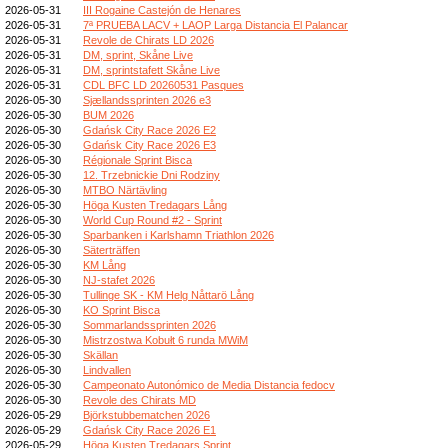
2026-05-31
III Rogaine Castejón de Henares
2026-05-31
7ª PRUEBA LACV + LAOP Larga Distancia El Palancar
2026-05-31
Revole de Chirats LD 2026
2026-05-31
DM, sprint, Skåne Live
2026-05-31
DM, sprintstafett Skåne Live
2026-05-31
CDL BFC LD 20260531 Pasques
2026-05-30
Sjællandssprinten 2026 e3
2026-05-30
BUM 2026
2026-05-30
Gdańsk City Race 2026 E2
2026-05-30
Gdańsk City Race 2026 E3
2026-05-30
Régionale Sprint Bisca
2026-05-30
12. Trzebnickie Dni Rodziny
2026-05-30
MTBO Närtävling
2026-05-30
Höga Kusten Tredagars Lång
2026-05-30
World Cup Round #2 - Sprint
2026-05-30
Sparbanken i Karlshamn Triathlon 2026
2026-05-30
Säterträffen
2026-05-30
KM Lång
2026-05-30
NJ-stafet 2026
2026-05-30
Tullinge SK - KM Helg Nåttarö Lång
2026-05-30
KO Sprint Bisca
2026-05-30
Sommarlandssprinten 2026
2026-05-30
Mistrzostwa Kobułt 6 runda MWiM
2026-05-30
Skällan
2026-05-30
Lindvallen
2026-05-30
Campeonato Autonómico de Media Distancia fedocv
2026-05-30
Revole des Chirats MD
2026-05-29
Björkstubbematchen 2026
2026-05-29
Gdańsk City Race 2026 E1
2026-05-29
Höga Kusten Tredagars Sprint