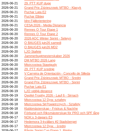
2026-06-21
29. PTT KUP duge
2026-06-21
Grand Prix Zdzieszowic MTBO - Klasyk
2026-06-21
Puchar Lata E2
2026-06-21
Puchar Elbląg
2026-06-21
Idre Fjällorientering
2026-06-21
CESA 2026 - Media Distancia
2026-06-20
Rennes O Tour Etape 1
2026-06-20
Rennes O Tour Etape 2
2026-06-20
2026 AOC Winter Sprint - Selwyn
2026-06-20
O BAUGES juin26 samedi
2026-06-20
O BAUGES juin26 MD2
2026-06-20
LJO Stafete
2026-06-20
Jammerbugtmesterskaber 2026
2026-06-20
DM MTBO 2026 Lang
2026-06-20
Mistrzostwa Stawigudy
2026-06-20
29. PTT KUP srednje
2026-06-20
V Carreira de Orientación - Concello de Silleda
2026-06-20
Grand Prix Zdzieszowic MTBO - Sredni
2026-06-20
Grand Prix Zdzieszowic MTBO - Sprint
2026-06-20
Puchar Lata E1
2026-06-19
LJO vidējā distance
2026-06-19
Oepfel-Trophy 2026 - Lauf 6 - Sirnach
2026-06-18
Mistrzostwa 12 Dyw. sztafety
2026-06-18
Mistrzostwa Sił Powietrznych - Sztafety
2026-06-18
Klubbmästerskap - Friskus & Nackhe
2026-06-18
Förbund och Riksmästerskap för PRO och SPF lång
2026-06-17
NOK:s 3-dagars E3
2026-06-17
Hedemora 3-kvällars #2 Stadsberget
2026-06-17
Mistrzostwa 12 Dyw. - średni
2026-06-17
Rånäs Sprint Cup Etapp 1, Rimbo