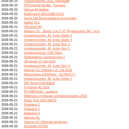
2026-05-23
Unionsmatchen 2026, individuellt
2026-05-23
5ºProvincial Sevilla - Tomares
2026-05-22
Vårcup #4 Mullsjö
2026-05-22
Klubbmatch MSOK/BIF/OKG
2026-05-22
Sprint-DM Ångermanland Örnsprinten
2026-05-22
Stafett Test
2026-05-21
Vårserien #4
2026-05-21
Motions-OL - Borås 3 av 5 VT [Rydboholms SK]_versi
2026-05-21
Ungdomsserien, #2, krets Söder 3
2026-05-21
Ungdomsserien, #2, krets Söder 4
2026-05-21
Ungdomsserien, #2, krets Norr 2
2026-05-21
Ungdomsserien, #2, krets Norr 1
2026-05-21
Ungdomsserien 2026 Sätra
2026-05-21
Skidklubbens Sommarserie 2
2026-05-21
VB-serien 21 maj 2026
2026-05-21
Ungdomsserien, #2, krets Norr 3
2026-05-21
Veteran-OL Göteborg 21 maj 2026
2026-05-21
Mistrzostwa 11DKPanc - SZTAFETY
2026-05-21
Ungdomsserien, #2, krets Söder 2
2026-05-21
DM Sprint Gästrikland
2026-05-21
Fyrklöver #2 2026
2026-05-21
РП-МВР2026 - щафети
2026-05-21
Widénska gymnasiet orienteringstävling 2026
2026-05-21
Radio Test 2026 MeOS
2026-05-21
Radiotest 2
2026-05-21
Radiotest 2
2026-05-21
Radiotest 4
2026-05-21
Veteran-OL
2026-05-21
Veteran-Ol i Ölmstad terrängen
2026-05-20
Närtävling MTBO