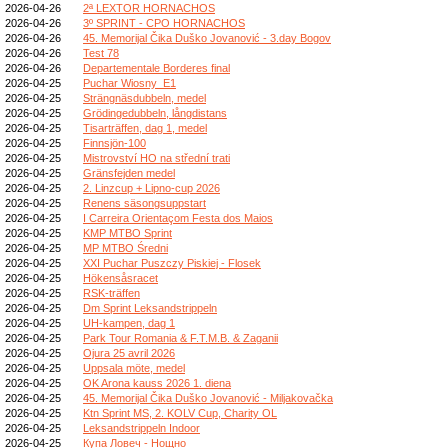
2026-04-26
2ª LEXTOR HORNACHOS
2026-04-26
3º SPRINT - CPO HORNACHOS
2026-04-26
45. Memorijal Čika Duško Jovanović - 3.day Bogov
2026-04-26
Test 78
2026-04-26
Departementale Borderes final
2026-04-25
Puchar Wiosny_E1
2026-04-25
Strängnäsdubbeln, medel
2026-04-25
Grödingedubbeln, långdistans
2026-04-25
Tisarträffen, dag 1, medel
2026-04-25
Finnsjön-100
2026-04-25
Mistrovství HO na střední trati
2026-04-25
Gränsfejden medel
2026-04-25
2. Linzcup + Lipno-cup 2026
2026-04-25
Renens säsongsuppstart
2026-04-25
I Carreira Orientaçom Festa dos Maios
2026-04-25
KMP MTBO Sprint
2026-04-25
MP MTBO Średni
2026-04-25
XXI Puchar Puszczy Piskiej - Flosek
2026-04-25
Hökensåsracet
2026-04-25
RSK-träffen
2026-04-25
Dm Sprint Leksandstrippeln
2026-04-25
UH-kampen, dag 1
2026-04-25
Park Tour Romania & F.T.M.B. & Zaganii
2026-04-25
Ojura 25 avril 2026
2026-04-25
Uppsala möte, medel
2026-04-25
OK Arona kauss 2026 1. diena
2026-04-25
45. Memorijal Čika Duško Jovanović - Miljakovačka
2026-04-25
Ktn Sprint MS, 2. KOLV Cup, Charity OL
2026-04-25
Leksandstrippeln Indoor
2026-04-25
Купа Ловеч - Нощно