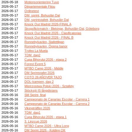
2026-05-18
Motionsorientering Tuve
2026-05-17
Départementale Fitou
2026-05-17
Onlinetest
2026-05-17
DM, sprint, Bohuslän Dal
2026-05-17
DM, sprintstafett, Bohuslän Dal
2026-05-17
Knock Out Madrid 2026-FINAL A
2026-05-17
Skogsflickmatch - Blekinge, Bohuslän-Dal, Göteborg
2026-05-17
Knock Out Madrid 2026 - Clasificatorias
2026-05-17
Knock Out Madrid 2026 - FINAL B
2026-05-17
Ronnebykavlen, Stafettligan
2026-05-17
Ronnebykavlen, Öppna banor
2026-05-17
Trofeo La Muela
2026-05-17
TDM_dag2
2026-05-17
Cupa Bihorului 2026 - etapa 2
2026-05-17
Forest Event 5
2026-05-17
MTBO Camp 2026 - Middle
2026-05-17
DM Sprintstafet 2026
2026-05-17
COTO 26 AÑOVER TAJO
2026-05-17
DOL-kampen, dag 2
2026-05-17
Mistrzostwa Polski 2026 - Sztafety
2026-05-17
Stöcksjö IS långdistans
2026-05-16
SM Sprint, final
2026-05-16
Campeonato de Canarias Escolar - Carrera 1
2026-05-16
Campeonato de Canarias Escolar - Carrera 2
2026-05-16
Vikingträffen 2026
2026-05-16
TDM_dag1
2026-05-16
Cupa Bihorului 2026 - etapa 1
2026-05-16
3. Linzcup 2026
2026-05-16
MTBO Camp 2026 - Ultra Long
2026-05-16
DM Sprint 2026 - Kolding OK