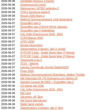
2026-06-08
SA Middle Distance Champs
2026-06-08
Ungdomsserie Umeå
2026-06-08
Närkeserien i MTBO deltävling 2
2026-06-08
FOK:s Sprintcup etapp 9
2026-06-08
Resan 2026 Etapp 1
2026-06-07
Midtjysk Sommerweekend, Linå Vesterskov
2026-06-07
Ösaträffen dag 3
2026-06-07
Ösaträffen dag 3 DH14-DH16 Jaktstart
2026-06-07
Ösaträffen dag 3-Stafettligan
2026-06-07
CdL OAlp Chamrousse 2026 - MD2
2026-06-07
CLRS Baixas 2026
2026-06-07
UTPV 2026
2026-06-07
Bredarydssprinten
2026-06-07
Västerbottens 3-dagars, dag 3, medel
2026-06-07
3ª PCOP Cádiz - Doble Sprint Vejer 1ª Manga
2026-06-07
3ª PCOP Cádiz - Doble Sprint Vejer 2ª Manga
2026-06-07
Черешова купа 2
2026-06-07
TEST - BANYA
2026-06-07
Latvijas Čempionāts Sprinta Stafetē2026
2026-06-07
Ques 2026
2026-06-06
Midtjysk Sommerweekend Skærbøge, Mellem Testløb
2026-06-06
KM Hästveda OK, FK Göingarna och Härlövs IF
2026-06-06
Swedish League #5 WRE + Ösaträffen dag 2
2026-06-06
LD baixas juin 2026
2026-06-06
CdL OAlp Chamrousse 2026 - MD1
2026-06-06
KM Lång
2026-06-06
Vårserien, #5, lång
2026-06-06
KM Sprint Stigmännen
2026-06-06
Slättö Sand-medeln
2026-06-06
Västerbottens 3-dagars, dag 2, lång