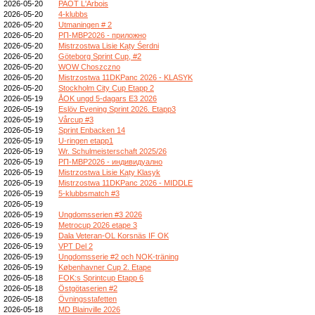
2026-05-20
PAOT L'Arbois
2026-05-20
4-klubbs
2026-05-20
Utmaningen # 2
2026-05-20
РП-МВР2026 - приложно
2026-05-20
Mistrzostwa Lisie Kąty Śerdni
2026-05-20
Göteborg Sprint Cup, #2
2026-05-20
WOW Choszczno
2026-05-20
Mistrzostwa 11DKPanc 2026 - KLASYK
2026-05-20
Stockholm City Cup Etapp 2
2026-05-19
ÅOK ungd 5-dagars E3 2026
2026-05-19
Eslöv Evening Sprint 2026. Etapp3
2026-05-19
Vårcup #3
2026-05-19
Sprint Enbacken 14
2026-05-19
U-ringen etapp1
2026-05-19
Wr. Schulmeisterschaft 2025/26
2026-05-19
РП-МВР2026 - индивидуално
2026-05-19
Mistrzostwa Lisie Kąty Klasyk
2026-05-19
Mistrzostwa 11DKPanc 2026 - MIDDLE
2026-05-19
5-klubbsmatch #3
2026-05-19
2026-05-19
Ungdomsserien #3 2026
2026-05-19
Metrocup 2026 etape 3
2026-05-19
Dala Veteran-OL Korsnäs IF OK
2026-05-19
VPT Del 2
2026-05-19
Ungdomsserie #2 och NOK-träning
2026-05-19
Københavner Cup 2. Etape
2026-05-18
FOK:s Sprintcup Etapp 6
2026-05-18
Östgötaserien #2
2026-05-18
Övningsstafetten
2026-05-18
MD Blainville 2026