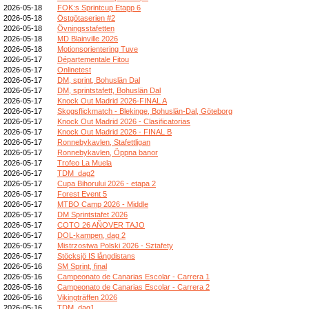
2026-05-18
FOK:s Sprintcup Etapp 6
2026-05-18
Östgötaserien #2
2026-05-18
Övningsstafetten
2026-05-18
MD Blainville 2026
2026-05-18
Motionsorientering Tuve
2026-05-17
Départementale Fitou
2026-05-17
Onlinetest
2026-05-17
DM, sprint, Bohuslän Dal
2026-05-17
DM, sprintstafett, Bohuslän Dal
2026-05-17
Knock Out Madrid 2026-FINAL A
2026-05-17
Skogsflickmatch - Blekinge, Bohuslän-Dal, Göteborg
2026-05-17
Knock Out Madrid 2026 - Clasificatorias
2026-05-17
Knock Out Madrid 2026 - FINAL B
2026-05-17
Ronnebykavlen, Stafettligan
2026-05-17
Ronnebykavlen, Öppna banor
2026-05-17
Trofeo La Muela
2026-05-17
TDM_dag2
2026-05-17
Cupa Bihorului 2026 - etapa 2
2026-05-17
Forest Event 5
2026-05-17
MTBO Camp 2026 - Middle
2026-05-17
DM Sprintstafet 2026
2026-05-17
COTO 26 AÑOVER TAJO
2026-05-17
DOL-kampen, dag 2
2026-05-17
Mistrzostwa Polski 2026 - Sztafety
2026-05-17
Stöcksjö IS långdistans
2026-05-16
SM Sprint, final
2026-05-16
Campeonato de Canarias Escolar - Carrera 1
2026-05-16
Campeonato de Canarias Escolar - Carrera 2
2026-05-16
Vikingträffen 2026
2026-05-16
TDM_dag1