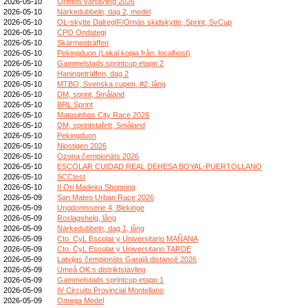
2026-05-10
Orintos vårtävling 2026
2026-05-10
Närkedubbeln, dag 2, medel
2026-05-10
OL-skytte DalregIF/Ornäs skidskytte, Sprint, SvCup
2026-05-10
CPO Ondategi
2026-05-10
Skärmenträffen
2026-05-10
Pekingduon (Lokal kopia från: localhost)
2026-05-10
Gammelstads sprintcup etapp 2
2026-05-10
Haningeträffen, dag 2
2026-05-10
MTBO, Svenska cupen, #2, lång
2026-05-10
DM, sprint, Småland
2026-05-10
BRL Sprint
2026-05-10
Matosinhos City Race 2026
2026-05-10
DM, sprintstafett, Småland
2026-05-10
Pekingduon
2026-05-10
Nipstigen 2026
2026-05-10
Ozona čempionāts 2026
2026-05-10
ESCOLAR CUIDAD REAL DEHESA BOYAL-PUERTOLLANO
2026-05-10
SCCtest
2026-05-10
II Ori Madeira Shopping
2026-05-09
San Mateo Urban Race 2026
2026-05-09
Ungdomsserie 4, Blekinge
2026-05-09
Roslagshelg, lång
2026-05-09
Närkedubbeln, dag 1, lång
2026-05-09
Cto. CyL Escolar y Universitario MAÑANA
2026-05-09
Cto. CyL Escolar y Universitario TARDE
2026-05-09
Latvijas čempionāts Garajā distancē 2026
2026-05-09
Umeå OK:s distriktstävling
2026-05-09
Gammelstads sprintcup etapp 1
2026-05-09
IV Circuito Provincial Montellano
2026-05-09
Omega Medel