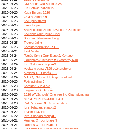
2026-06-26
DM Knock-Out Sprint 2026
2026-06-26
OK Botnias nationella
2026-06-26
Kupa Burgas 2026
2026-06-26
OÖLM Sprint-OL
2026-06-26
SM Sprintstafett
2026-06-25
Hamnloppet
2026-06-25
SM Knockout Sprint, Kval och CX Finaler
2026-06-25
SM Knockout Sprint, Final
2026-06-25
Sportfest Klosterneuburg
2026-06-25
Tjogetträning
2026-06-25
Sommarnärtävling TSOK
2026-06-24
Test Modem
2026-06-24
Rånäs Sprint Cup Etapp 2, Kohagen
2026-06-24
Hedemora 3-kvällars #3 Västerby Norr
2026-06-24
Idre 3-dagars etapp #3
2026-06-24
Veckans bana V626 Leåkersbergt
2026-06-24
Motions-OL Skatås IFK
2026-06-24
MTBO, DM, medel, Ångermanland
2026-06-23
Poängtävling 3
2026-06-23
Sommer Cup 3.afd
2026-06-23
Höglands-OL Tranås
2026-06-23
2026 WA Schools’ Orienteering Championships
2026-06-23
MPOL E1 Holma/Kroksbäck
2026-06-23
Dala Veteran OL Kvarnsveden
2026-06-23
Idre 3-dagars etapp #2
2026-06-22
Träningstävling
2026-06-22
Idre 3-dagars etapp #1
2026-06-21
Rennes O Tour Etape 3
2026-06-21
Rennes O Tour Etape 4
2026-06-21
LM Sprint für Burgenland u. Steiermark