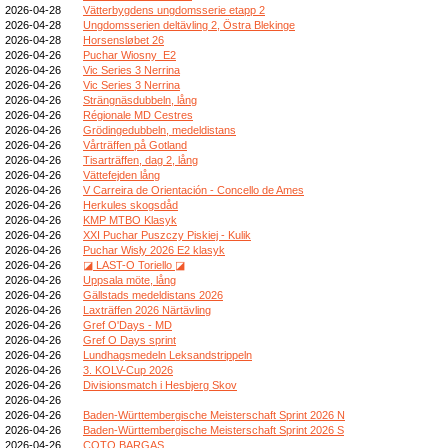
2026-04-28
Vätterbygdens ungdomsserie etapp 2
2026-04-28
Ungdomsserien deltävling 2, Östra Blekinge
2026-04-28
Horsensløbet 26
2026-04-26
Puchar Wiosny_E2
2026-04-26
Vic Series 3 Nerrina
2026-04-26
Vic Series 3 Nerrina
2026-04-26
Strängnäsdubbeln, lång
2026-04-26
Régionale MD Cestres
2026-04-26
Grödingedubbeln, medeldistans
2026-04-26
Vårträffen på Gotland
2026-04-26
Tisarträffen, dag 2, lång
2026-04-26
Vättefejden lång
2026-04-26
V Carreira de Orientación - Concello de Ames
2026-04-26
Herkules skogsdåd
2026-04-26
KMP MTBO Klasyk
2026-04-26
XXI Puchar Puszczy Piskiej - Kulik
2026-04-26
Puchar Wisły 2026 E2 klasyk
2026-04-26
◪ LAST-O Toriello ◪
2026-04-26
Uppsala möte, lång
2026-04-26
Gällstads medeldistans 2026
2026-04-26
Laxträffen 2026 Närtävling
2026-04-26
Gref O'Days - MD
2026-04-26
Gref O Days sprint
2026-04-26
Lundhagsmedeln Leksandstrippeln
2026-04-26
3. KOLV-Cup 2026
2026-04-26
Divisionsmatch i Hesbjerg Skov
2026-04-26
2026-04-26
Baden-Württembergische Meisterschaft Sprint 2026 N
2026-04-26
Baden-Württembergische Meisterschaft Sprint 2026 S
2026-04-26
COTO BARGAS