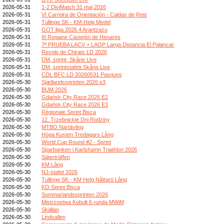
2026-05-31
1-2 DiviMatch 31 maj 2026
2026-05-31
VI Carreira de Orientación - Caldas de Reis
2026-05-31
Tullinge SK - KM-Helg Medel
2026-05-31
GOT liga 2026.4 Arantzazu
2026-05-31
III Rogaine Castejón de Henares
2026-05-31
7ª PRUEBA LACV + LAOP Larga Distancia El Palancar
2026-05-31
Revole de Chirats LD 2026
2026-05-31
DM, sprint, Skåne Live
2026-05-31
DM, sprintstafett Skåne Live
2026-05-31
CDL BFC LD 20260531 Pasques
2026-05-30
Sjællandssprinten 2026 e3
2026-05-30
BUM 2026
2026-05-30
Gdańsk City Race 2026 E2
2026-05-30
Gdańsk City Race 2026 E3
2026-05-30
Régionale Sprint Bisca
2026-05-30
12. Trzebnickie Dni Rodziny
2026-05-30
MTBO Närtävling
2026-05-30
Höga Kusten Tredagars Lång
2026-05-30
World Cup Round #2 - Sprint
2026-05-30
Sparbanken i Karlshamn Triathlon 2026
2026-05-30
Säterträffen
2026-05-30
KM Lång
2026-05-30
NJ-stafet 2026
2026-05-30
Tullinge SK - KM Helg Nåttarö Lång
2026-05-30
KO Sprint Bisca
2026-05-30
Sommarlandssprinten 2026
2026-05-30
Mistrzostwa Kobułt 6 runda MWiM
2026-05-30
Skällan
2026-05-30
Lindvallen