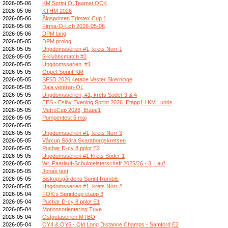
2026-05-06
KM Sprint OLTeamet OCK
2026-05-06
KTHM 2026
2026-05-06
Älgsprinten Trimtex Cup 1
2026-05-06
Firma-O-Løb 2026-05-06
2026-05-06
DPM lang
2026-05-05
DPM prolog
2026-05-05
Ungdomsserien #1, krets Norr 1
2026-05-05
5-klubbsmatch #2
2026-05-05
Ungdomsserien, #1
2026-05-05
Öppet Sprint-KM
2026-05-05
SF5D 2026 4etape Vester Skerninge
2026-05-05
Dala veteran-OL
2026-05-05
Ungdomsserien, #1, krets Söder 3 & 4
2026-05-05
EES - Eslöv Evening Sprint 2026. Etapp1 / KM Lunds
2026-05-05
MetroCup 2026, Etape1
2026-05-05
Pumpentest 5 maj
2026-05-05
2026-05-05
Ungdomsserien #1, krets Norr 3
2026-05-05
Vårcup Södra Skaraborgskretsen
2026-05-05
Puchar D-cy 8 pplot E2
2026-05-05
Ungdomsserien #1 Krets Söder 1
2026-05-05
Wr. Paarlauf-Schulmeisterschaft 2025/26 - 3. Lauf
2026-05-05
Jonas test
2026-05-05
Biskopsgårdens Sprint Rumble
2026-05-05
Ungdomsserien #1, krets Norr 2
2026-05-04
FOK:s Sprintcup etapp 3
2026-05-04
Puchar D-cy 8 pplot E1
2026-05-04
Motionsorientering Tuve
2026-05-04
Östgötaserien MTBO
2026-05-04
OY4 & OY5 - Qld Long Distance Champs - Samford E2