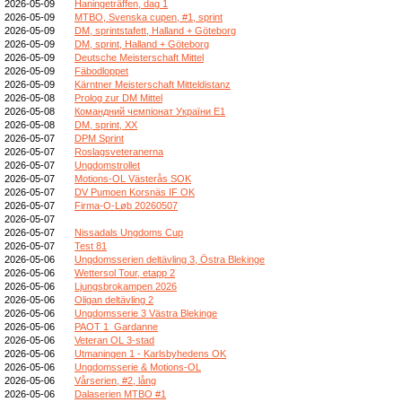
2026-05-09
Haningeträffen, dag 1
2026-05-09
MTBO, Svenska cupen, #1, sprint
2026-05-09
DM, sprintstafett, Halland + Göteborg
2026-05-09
DM, sprint, Halland + Göteborg
2026-05-09
Deutsche Meisterschaft Mittel
2026-05-09
Fäbodloppet
2026-05-09
Kärntner Meisterschaft Mitteldistanz
2026-05-08
Prolog zur DM Mittel
2026-05-08
Командний чемпіонат України E1
2026-05-08
DM, sprint, XX
2026-05-07
DPM Sprint
2026-05-07
Roslagsveteranerna
2026-05-07
Ungdomstrollet
2026-05-07
Motions-OL Västerås SOK
2026-05-07
DV Pumoen Korsnäs IF OK
2026-05-07
Firma-O-Løb 20260507
2026-05-07
2026-05-07
Nissadals Ungdoms Cup
2026-05-07
Test 81
2026-05-06
Ungdomsserien deltävling 3, Östra Blekinge
2026-05-06
Wettersol Tour, etapp 2
2026-05-06
Ljungsbrokampen 2026
2026-05-06
Oligan deltävling 2
2026-05-06
Ungdomsserie 3 Västra Blekinge
2026-05-06
PAOT 1_Gardanne
2026-05-06
Veteran OL 3-stad
2026-05-06
Utmaningen 1 - Karlsbyhedens OK
2026-05-06
Ungdomsserie & Motions-OL
2026-05-06
Vårserien, #2, lång
2026-05-06
Dalaserien MTBO #1