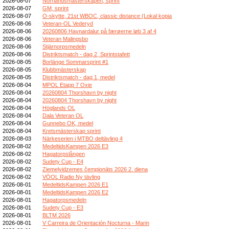
2026-08-07
Norrlandsmästerskapen, sprint
2026-08-07
GM, sprint
2026-08-07
O-skytte, 21st WBOC, classic distance (Lokal kopia
2026-08-06
Veteran-OL Vederyd
2026-08-06
20260806 Havnardalur på færøerne løb 3 af 4
2026-08-06
Veteran Malingsbo
2026-08-06
Stjärnorpsmedeln
2026-08-06
Distriktsmatch - dag 2, Sprintstafett
2026-08-05
Borlänge Sommarsprint #1
2026-08-05
Klubbmästerskap
2026-08-05
Distriktsmatch - dag 1, medel
2026-08-04
MPOL Etapp 7 Oxie
2026-08-04
20260804 Thorshavn by night
2026-08-04
20260804 Thorshavn by night
2026-08-04
Höglands OL
2026-08-04
Dala Veteran OL
2026-08-04
Gunnebo OK, medel
2026-08-04
Kretsmästerskap sprint
2026-08-03
Närkeserien i MTBO deltävling 4
2026-08-02
MedeltidsKampen 2026 E3
2026-08-02
Hagatorpslången
2026-08-02
Sudety Cup - E4
2026-08-02
Ziemeļvidzemes čempionāts 2026 2. diena
2026-08-02
VÖOL Radio Ny tävling
2026-08-01
MedeltidsKampen 2026 E1
2026-08-01
MedeltidsKampen 2026 E2
2026-08-01
Hagatorpsmedeln
2026-08-01
Sudety Cup - E3
2026-08-01
BLTM 2026
2026-08-01
V Carreira de Orientación Nocturna - Marin