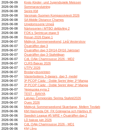
2026-06-09
Kreis-Kinder- und Jugendspiele Meissen
2026-06-09
Sommaravslutning
2026-06-08
Sprint-KM
2026-06-08
Varsinais-Suomen Kompassiviesti 2026
2026-06-08
SA Middle Distance Champs
2026-06-08
Ungdomsserie Umeå
2026-06-08
Närkeserien i MTBO deltävling 2
2026-06-08
FOK:s Sprintcup etapp 9
2026-06-08
Resan 2026 Etapp 1
2026-06-07
Midtjysk Sommerweekend, Linå Vesterskov
2026-06-07
Ösaträffen dag 3
2026-06-07
Ösaträffen dag 3 DH14-DH16 Jaktstart
2026-06-07
Ösaträffen dag 3-Stafettligan
2026-06-07
CdL OAlp Chamrousse 2026 - MD2
2026-06-07
CLRS Baixas 2026
2026-06-07
UTPV 2026
2026-06-07
Bredarydssprinten
2026-06-07
Västerbottens 3-dagars, dag 3, medel
2026-06-07
3ª PCOP Cádiz - Doble Sprint Vejer 1ª Manga
2026-06-07
3ª PCOP Cádiz - Doble Sprint Vejer 2ª Manga
2026-06-07
Черешова купа 2
2026-06-07
TEST - BANYA
2026-06-07
Latvijas Čempionāts Sprinta Stafetē2026
2026-06-07
Ques 2026
2026-06-06
Midtjysk Sommerweekend Skærbøge, Mellem Testløb
2026-06-06
KM Hästveda OK, FK Göingarna och Härlövs IF
2026-06-06
Swedish League #5 WRE + Ösaträffen dag 2
2026-06-06
LD baixas juin 2026
2026-06-06
CdL OAlp Chamrousse 2026 - MD1
2026-06-06
KM Lång