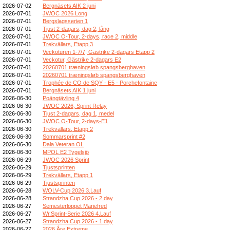
2026-07-02
Bergnäsets AIK 2 juni
2026-07-01
JWOC 2026 Long
2026-07-01
Bergslagsserien 1
2026-07-01
Tjust 2-dagars, dag 2, lång
2026-07-01
JWOC O-Tour, 2-days, race 2, middle
2026-07-01
Trekvällars, Etapp 3
2026-07-01
Veckoturen 1-7/7, Gästrike 2-dagars Etapp 2
2026-07-01
Veckotur, Gästrike 2-dagars E2
2026-07-01
20260701 træningsløb spangsberghaven
2026-07-01
20260701 træningsløb spangsberghaven
2026-07-01
Trophée de CO de SQY - E5 - Porchefontaine
2026-07-01
Bergnäsets AIK 1 juni
2026-06-30
Poängtävling 4
2026-06-30
JWOC 2026, Sprint Relay
2026-06-30
Tjust 2-dagars, dag 1, medel
2026-06-30
JWOC O-Tour, 2-days-E1
2026-06-30
Trekvällars, Etapp 2
2026-06-30
Sommarsprint #2
2026-06-30
Dala Veteran OL
2026-06-30
MPOL E2 Tygelsjö
2026-06-29
JWOC 2026 Sprint
2026-06-29
Tjustsprinten
2026-06-29
Trekvällars, Etapp 1
2026-06-29
Tjustsprinten
2026-06-28
WOLV-Cup 2026 3.Lauf
2026-06-28
Strandzha Cup 2026 - 2 day
2026-06-27
Semesterloppet Mariefred
2026-06-27
Wr.Sprint-Serie 2026 4.Lauf
2026-06-27
Strandzha Cup 2026 - 1 day
2026-06-27
2026 Åre Extreme