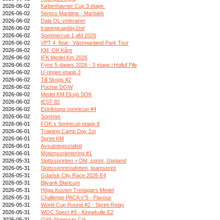
2026-06-02
Københavner Cup 3 etape.
2026-06-02
Semco Maritime - Marbæk
2026-06-02
Dala OL-veteraner
2026-06-02
trainingcapday2nd
2026-06-02
Sommercup 1 afd 2026
2026-06-02
VPT 4, final - Västmanland Park Tour
2026-06-02
KM, OK Kåre
2026-06-02
IFK Medel Km 2026
2026-06-02
Fyns 5-dages 2026 - 3 etape i Holluf Pile
2026-06-02
U-ringen etapp 3
2026-06-02
Till Skogs #2
2026-06-02
Puchar DGW
2026-06-02
Medel KM Eksjö SOK
2026-06-02
tEST 82
2026-06-02
Eskilstuna sprintcup #4
2026-06-02
Sommer
2026-06-01
FOK:s Sprintcup etapp 8
2026-06-01
Training Camp Day 1st
2026-06-01
Sprint KM
2026-06-01
Avsutningsstafett
2026-06-01
Motionsorientering #1
2026-05-31
Slottssprinten + DM, sprint, Uppland
2026-05-31
Slottssprintstafetten, teamsprint
2026-05-31
Gdańsk City Race 2026 E4
2026-05-31
Bijvank Blaricum
2026-05-31
Höga Kusten Tredagars Medel
2026-05-31
Challenge PACA n°5 - Pavoux
2026-05-31
World Cup Round #2 - Sprint Relay
2026-05-31
WOC Spect #3 - Kinnekulle E2
2026-05-31
OY6-Sheepstn Crk