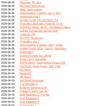
2026-06-06
Vårserien, #5, lång
2026-06-06
KM Sprint Stigmännen
2026-06-06
Slättö Sand-medeln
2026-06-06
Västerbottens 3-dagars, dag 2, lång
2026-06-06
Черешова купа 1
2026-06-06
KM dag Lunds OK och Eslövs FK
2026-06-06
Ösaträffen 2026 dag 2Total HD 14-16
2026-06-06
2026 AOC Winter Sprint - Glendowie College
2026-06-06
Latvijas Čempionāts Sprintā 2026
2026-06-06
Juniorsko PB
2026-06-06
MD HVO Verbruche
2026-06-05
Ösaträffen dag 1
2026-06-05
Västerbottens 3-dagars, dag 1, medel
2026-06-05
Oepfel-Trophy 2026 - Lauf 4 - Steckborn
2026-06-04
Klubbmatch
2026-06-04
Oritoiça Estreito da Calheta
2026-06-04
Sprint Cup 3, Norsholm
2026-06-04
ÖSTM Sprint - Sport Austria Finals 2026
2026-06-04
ÖSTM KO-Sprint Finale - SAF 2026
2026-06-04
KM Sprint
2026-06-04
Medel-KM
2026-06-04
VB-Serien
2026-06-03
DM Sprint Stockholm
2026-06-03
Trarydsgrillen II
2026-06-03
Borlänge Sommarsprint
2026-06-03
Göteborg Sprint Cup, #4
2026-06-03
SOK Radiotest 5 - Nyt løb
2026-06-03
SOK Radiotest 8
2026-06-03
SOK Radiotest 8
2026-06-02
Poängtävling 2