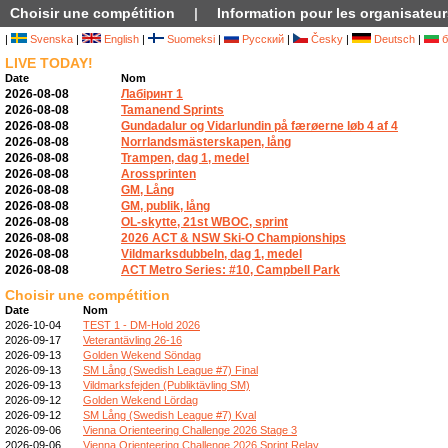
Choisir une compétition
|
Information pour les organisateur
|
Svenska
|
English
|
Suomeksi
|
Русский
|
Česky
|
Deutsch
|
б
LIVE TODAY!
Date
Nom
2026-08-08
Лабіринт 1
2026-08-08
Tamanend Sprints
2026-08-08
Gundadalur og Vidarlundin på færøerne løb 4 af 4
2026-08-08
Norrlandsmästerskapen, lång
2026-08-08
Trampen, dag 1, medel
2026-08-08
Arossprinten
2026-08-08
GM, Lång
2026-08-08
GM, publik, lång
2026-08-08
OL-skytte, 21st WBOC, sprint
2026-08-08
2026 ACT & NSW Ski-O Championships
2026-08-08
Vildmarksdubbeln, dag 1, medel
2026-08-08
ACT Metro Series: #10, Campbell Park
Choisir une compétition
Date
Nom
2026-10-04
TEST 1 - DM-Hold 2026
2026-09-17
Veterantävling 26-16
2026-09-13
Golden Wekend Söndag
2026-09-13
SM Lång (Swedish League #7) Final
2026-09-13
Vildmarksfejden (Publiktävling SM)
2026-09-12
Golden Wekend Lördag
2026-09-12
SM Lång (Swedish League #7) Kval
2026-09-06
Vienna Orienteering Challenge 2026 Stage 3
2026-09-06
Vienna Orienteering Challenge 2026 Sprint Relay