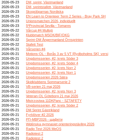
2026-05-23
DM, sprint, Västmanland
2026-05-23
DM, sprintstafett, Västmanland
2026-05-23
Skogslöparnas Nordiska
2026-05-23
EN Learn to Orienteer Term 2 Series - Bray Park SH
2026-05-23
Unionsmatchen 2026, individuellt
2026-05-23
5ºProvincial Sevilla - Tomares
2026-05-22
Vårcup #4 Mullsjö
2026-05-22
Klubbmatch MSOK/BIF/OKG
2026-05-22
Sprint-DM Ångermanland Örnsprinten
2026-05-22
Stafett Test
2026-05-21
Vårserien #4
2026-05-21
Motions-OL - Borås 3 av 5 VT [Rydboholms SK]_versi
2026-05-21
Ungdomsserien, #2, krets Söder 3
2026-05-21
Ungdomsserien, #2, krets Söder 4
2026-05-21
Ungdomsserien, #2, krets Norr 2
2026-05-21
Ungdomsserien, #2, krets Norr 1
2026-05-21
Ungdomsserien 2026 Sätra
2026-05-21
Skidklubbens Sommarserie 2
2026-05-21
VB-serien 21 maj 2026
2026-05-21
Ungdomsserien, #2, krets Norr 3
2026-05-21
Veteran-OL Göteborg 21 maj 2026
2026-05-21
Mistrzostwa 11DKPanc - SZTAFETY
2026-05-21
Ungdomsserien, #2, krets Söder 2
2026-05-21
DM Sprint Gästrikland
2026-05-21
Fyrklöver #2 2026
2026-05-21
РП-МВР2026 - щафети
2026-05-21
Widénska gymnasiet orienteringstävling 2026
2026-05-21
Radio Test 2026 MeOS
2026-05-21
Radiotest 2
2026-05-21
Radiotest 2