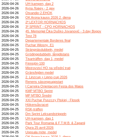
2026-04-26
UH-kampen, dag 2
2026-04-26
Купа Ловеч - 2 ден
2026-04-26
Otxandio-2.EHOK
2026-04-26
OK Arona kauss 2026 2. diena
2026-04-26
2ª LEXTOR HORNACHOS
2026-04-26
3º SPRINT - CPO HORNACHOS
2026-04-26
45. Memorijal Čika Duško Jovanović - 3.day Bogov
2026-04-26
Test 78
2026-04-26
Departementale Borderes final
2026-04-25
Puchar Wiosny_E1
2026-04-25
Strängnäsdubbeln, medel
2026-04-25
Grödingedubbeln, långdistans
2026-04-25
Tisarträffen, dag 1, medel
2026-04-25
Finnsjön-100
2026-04-25
Mistrovství HO na střední trati
2026-04-25
Gränsfejden medel
2026-04-25
2. Linzcup + Lipno-cup 2026
2026-04-25
Renens säsongsuppstart
2026-04-25
I Carreira Orientaçom Festa dos Maios
2026-04-25
KMP MTBO Sprint
2026-04-25
MP MTBO Średni
2026-04-25
XXI Puchar Puszczy Piskiej - Flosek
2026-04-25
Hökensåsracet
2026-04-25
RSK-träffen
2026-04-25
Dm Sprint Leksandstrippeln
2026-04-25
UH-kampen, dag 1
2026-04-25
Park Tour Romania & F.T.M.B. & Zaganii
2026-04-25
Ojura 25 avril 2026
2026-04-25
Uppsala möte, medel
2026-04-25
OK Arona kauss 2026 1. diena