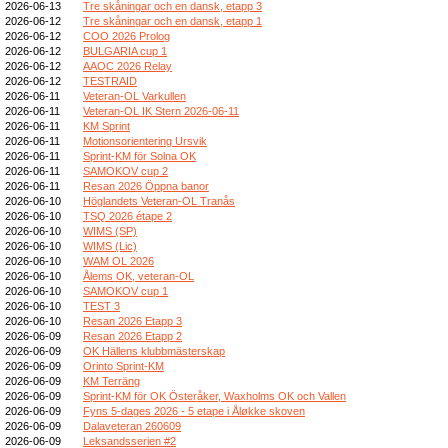
2026-06-13
Tre skåningar och en dansk, etapp 3
2026-06-12
Tre skåningar och en dansk, etapp 1
2026-06-12
COO 2026 Prolog
2026-06-12
BULGARIA cup 1
2026-06-12
AAOC 2026 Relay
2026-06-12
TESTRAID
2026-06-11
Veteran-OL Varkullen
2026-06-11
Veteran-OL IK Stern 2026-06-11
2026-06-11
KM Sprint
2026-06-11
Motionsorientering Ursvik
2026-06-11
Sprint-KM för Solna OK
2026-06-11
SAMOKOV cup 2
2026-06-11
Resan 2026 Öppna banor
2026-06-10
Höglandets Veteran-OL Tranås
2026-06-10
TSQ 2026 étape 2
2026-06-10
WIMS (SP)
2026-06-10
WIMS (Lic)
2026-06-10
WAM OL 2026
2026-06-10
Ålems OK, veteran-OL
2026-06-10
SAMOKOV cup 1
2026-06-10
TEST 3
2026-06-10
Resan 2026 Etapp 3
2026-06-09
Resan 2026 Etapp 2
2026-06-09
OK Hällens klubbmästerskap
2026-06-09
Orinto Sprint-KM
2026-06-09
KM Terräng
2026-06-09
Sprint-KM för OK Österåker, Waxholms OK och Vallen
2026-06-09
Fyns 5-dages 2026 - 5 etape i Åløkke skoven
2026-06-09
Dalaveteran 260609
2026-06-09
Leksandsserien #2