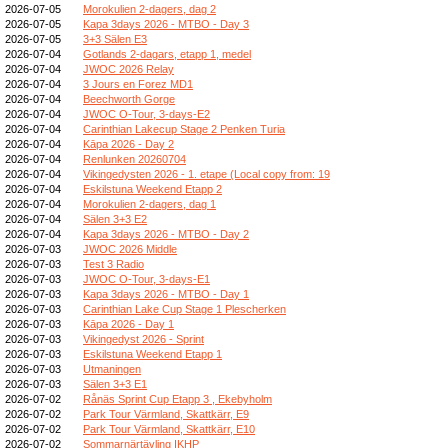
2026-07-05
Morokulien 2-dagers, dag 2
2026-07-05
Kapa 3days 2026 - MTBO - Day 3
2026-07-05
3+3 Sälen E3
2026-07-04
Gotlands 2-dagars, etapp 1, medel
2026-07-04
JWOC 2026 Relay
2026-07-04
3 Jours en Forez MD1
2026-07-04
Beechworth Gorge
2026-07-04
JWOC O-Tour, 3-days-E2
2026-07-04
Carinthian Lakecup Stage 2 Penken Turia
2026-07-04
Kāpa 2026 - Day 2
2026-07-04
Renlunken 20260704
2026-07-04
Vikingedysten 2026 - 1. etape (Local copy from: 19
2026-07-04
Eskilstuna Weekend Etapp 2
2026-07-04
Morokulien 2-dagers, dag 1
2026-07-04
Sälen 3+3 E2
2026-07-04
Kapa 3days 2026 - MTBO - Day 2
2026-07-03
JWOC 2026 Middle
2026-07-03
Test 3 Radio
2026-07-03
JWOC O-Tour, 3-days-E1
2026-07-03
Kapa 3days 2026 - MTBO - Day 1
2026-07-03
Carinthian Lake Cup Stage 1 Plescherken
2026-07-03
Kāpa 2026 - Day 1
2026-07-03
Vikingedyst 2026 - Sprint
2026-07-03
Eskilstuna Weekend Etapp 1
2026-07-03
Utmaningen
2026-07-03
Sälen 3+3 E1
2026-07-02
Rånäs Sprint Cup Etapp 3 , Ekebyholm
2026-07-02
Park Tour Värmland, Skattkärr, E9
2026-07-02
Park Tour Värmland, Skattkärr, E10
2026-07-02
Sommarnärtävling IKHP