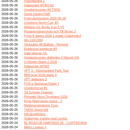
2026-05-26
Poängtävling 1
2026-05-26
Dalaserien MTBO #2
2026-05-26
Ungdomsserien #4 TSOK
2026-05-26
Sprint träning FAIK
2026-05-26
Friskvårdslunken 2026-05-28
2026-05-26
Göteborg Sprint Cup, #3
2026-05-26
Motions-OL Borås 4 av 5 VT
2026-05-26
Roslagsmästerskap och Till Skogs 2
2026-05-26
Fyns-5-dages 2026 1 etape i Dalumgård
2026-05-26
AG CDCO84
2026-05-26
Sörklubbs #6 Bollnäs - Rengsjö
2026-05-26
Eskilstuna sprintcup #3
2026-05-26
Dala Veteran OL
2026-05-26
Höglandsserien deltävling 3 Nässjö OK
2026-05-26
U-Ringen Etapp 2 2026
2026-05-26
Dalaserien MTBO
2026-05-26
VPT 3 - Västmanland Park Tour
2026-05-26
Metrocup 2026 etape 4
2026-05-26
VPT deltävling 3
2026-05-25
FOK:s Sprintcup Etapp 7
2026-05-25
Ungdomscup #1
2026-05-25
SA Schools Champs
2026-05-25
Pinseløb Store Dyrehave 2026
2026-05-25
Купа Деветашко плато - 2
2026-05-25
Motionsorientering Tuve
2026-05-25
TMOK Sprint-KM
2026-05-24
KM långdistans
2026-05-24
Snättringe: träning med Livelox
2026-05-24
EL BOSQUE HABITADO 26 - CORTEGANA
2026-05-24
Metro League 3