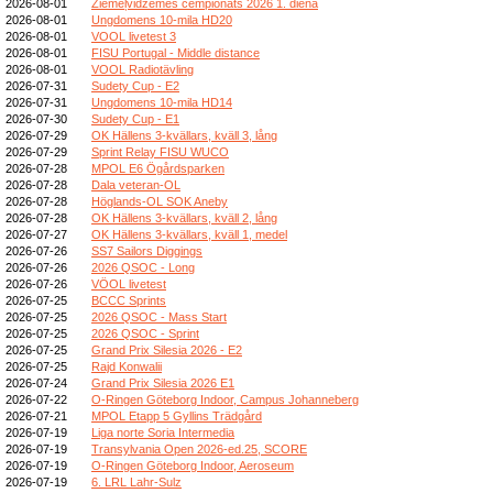
2026-08-01
Ziemeļvidzemes čempionāts 2026 1. diena
2026-08-01
Ungdomens 10-mila HD20
2026-08-01
VOOL livetest 3
2026-08-01
FISU Portugal - Middle distance
2026-08-01
VOOL Radiotävling
2026-07-31
Sudety Cup - E2
2026-07-31
Ungdomens 10-mila HD14
2026-07-30
Sudety Cup - E1
2026-07-29
OK Hällens 3-kvällars, kväll 3, lång
2026-07-29
Sprint Relay FISU WUCO
2026-07-28
MPOL E6 Ögårdsparken
2026-07-28
Dala veteran-OL
2026-07-28
Höglands-OL SOK Aneby
2026-07-28
OK Hällens 3-kvällars, kväll 2, lång
2026-07-27
OK Hällens 3-kvällars, kväll 1, medel
2026-07-26
SS7 Sailors Diggings
2026-07-26
2026 QSOC - Long
2026-07-26
VÖOL livetest
2026-07-25
BCCC Sprints
2026-07-25
2026 QSOC - Mass Start
2026-07-25
2026 QSOC - Sprint
2026-07-25
Grand Prix Silesia 2026 - E2
2026-07-25
Rajd Konwalii
2026-07-24
Grand Prix Silesia 2026 E1
2026-07-22
O-Ringen Göteborg Indoor, Campus Johanneberg
2026-07-21
MPOL Etapp 5 Gyllins Trädgård
2026-07-19
Liga norte Soria Intermedia
2026-07-19
Transylvania Open 2026-ed.25, SCORE
2026-07-19
O-Ringen Göteborg Indoor, Aeroseum
2026-07-19
6. LRL Lahr-Sulz