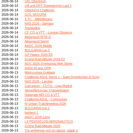
2026-06-14
LRL Oberkirch
2026-06-14
LM und DPT Doppelsprint Lauf 2
2026-06-14
Oberkirch Challenge
2026-06-14
GOL SEGURA
2026-06-14
4.TC - Mitteldistanz
2026-06-14
NAS 2026 - Søndag
2026-06-14
Testtävling
2026-06-14
CF CO à VTT - Longue Distance
2026-06-14
Almonacid MTB-O
2026-06-14
Almonacid Sprint
2026-06-14
AAOC 2026 Middle
2026-06-14
BULGARIA cup 3
2026-06-14
GP Hades 2026 E5
2026-06-14
Grand Raid Altitude 2026 E2
2026-06-13
AOC 2026 Onehunga High Sprint
2026-06-13
sprint 50 ans OPA
2026-06-13
Mistrzostwa Gołdapii
2026-06-13
Challenge ASUL Sprint 1 - Saint Symphorien d Ozon
2026-06-13
NAS 2026 - Lørdag
2026-06-13
Garciotum - COTO - Liga Madrid
2026-06-13
Skogsflickornas Triangelmatch
2026-06-13
Nationale MD CO à VTT
2026-06-13
Challenge ASUL - Communay
2026-06-13
IV Urban Trail Almedina 2026
2026-06-13
BULGARIA cup 2
2026-06-13
fasttest-1
2026-06-13
AAOC 2026 Long
2026-06-13
LX PENTATLON AERONAUTICO
2026-06-13
Grand Raid Altitude 2026
2026-06-13
Tre skåningar och en dansk, etapp 2