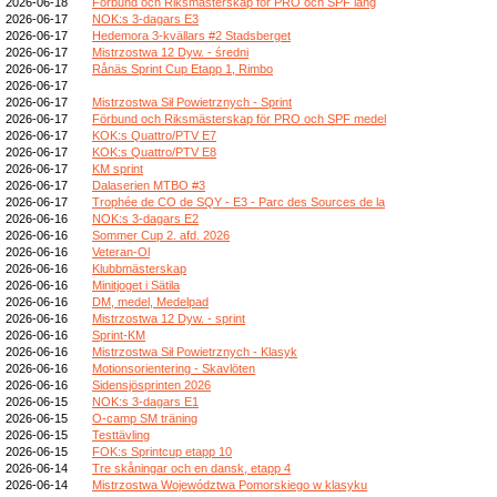
2026-06-18
Förbund och Riksmästerskap för PRO och SPF lång
2026-06-17
NOK:s 3-dagars E3
2026-06-17
Hedemora 3-kvällars #2 Stadsberget
2026-06-17
Mistrzostwa 12 Dyw. - średni
2026-06-17
Rånäs Sprint Cup Etapp 1, Rimbo
2026-06-17
2026-06-17
Mistrzostwa Sił Powietrznych - Sprint
2026-06-17
Förbund och Riksmästerskap för PRO och SPF medel
2026-06-17
KOK:s Quattro/PTV E7
2026-06-17
KOK:s Quattro/PTV E8
2026-06-17
KM sprint
2026-06-17
Dalaserien MTBO #3
2026-06-17
Trophée de CO de SQY - E3 - Parc des Sources de la
2026-06-16
NOK:s 3-dagars E2
2026-06-16
Sommer Cup 2. afd. 2026
2026-06-16
Veteran-Ol
2026-06-16
Klubbmästerskap
2026-06-16
Minitjoget i Sätila
2026-06-16
DM, medel, Medelpad
2026-06-16
Mistrzostwa 12 Dyw. - sprint
2026-06-16
Sprint-KM
2026-06-16
Mistrzostwa Sił Powietrznych - Klasyk
2026-06-16
Motionsorientering - Skavlöten
2026-06-16
Sidensjösprinten 2026
2026-06-15
NOK:s 3-dagars E1
2026-06-15
O-camp SM träning
2026-06-15
Testtävling
2026-06-15
FOK:s Sprintcup etapp 10
2026-06-14
Tre skåningar och en dansk, etapp 4
2026-06-14
Mistrzostwa Województwa Pomorskiego w klasyku