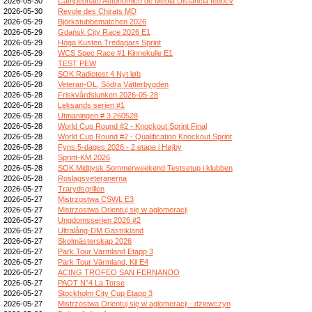
2026-05-30
Campeonato Autonómico de Media Distancia fedocv
2026-05-30
Revole des Chirats MD
2026-05-29
Björkstubbematchen 2026
2026-05-29
Gdańsk City Race 2026 E1
2026-05-29
Höga Kusten Tredagars Sprint
2026-05-29
WCS Spec Race #1 Kinnekulle E1
2026-05-29
TEST PEW
2026-05-29
SOK Radiotest 4 Nyt løb
2026-05-28
Veteran-OL, Södra Vätterbygden
2026-05-28
Friskvårdslunken 2026-05-28
2026-05-28
Leksands serien #1
2026-05-28
Utmaningen # 3 260528
2026-05-28
World Cup Round #2 - Knockout Sprint Final
2026-05-28
World Cup Round #2 - Qualification Knockout Sprint
2026-05-28
Fyns 5-dages 2026 - 2 etape i Højby
2026-05-28
Sprint-KM 2026
2026-05-28
SOK Midtjysk Sommerweekend Testsetup i klubben
2026-05-28
Roslagsveteranerna
2026-05-27
Trarydsgrillen
2026-05-27
Mistrzostwa CSWL E3
2026-05-27
Mistrzostwa Orientuj się w aglomeracji
2026-05-27
Ungdomsserien 2026 #2
2026-05-27
Ultralång-DM Gästrikland
2026-05-27
Skolmästerskap 2026
2026-05-27
Park Tour Värmland Etapp 3
2026-05-27
Park Tour Värmland, Kil E4
2026-05-27
ACING TROFEO SAN FERNANDO
2026-05-27
PAOT N°4 La Torse
2026-05-27
Stockholm City Cup Etapp 3
2026-05-27
Mistrzostwa Orientuj się w aglomeracji - dziewczyn