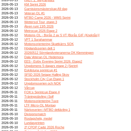
2026-05-13
KM Sprint 2026
2026-05-13
Garnisionsmästerskap A9 dag
2026-05-13
Veteran OL #1
2026-05-13
MTBO Camp 2026 - WMS Sprint
2026-05-13
Wettersol Tour, etapp 3
2026-05-13
Älven runt 13/5 2026
2026-05-12
Metrocup 2026 Etape 2
2026-05-12
Motions-OL - Borås 2 av 5 VT [Borås GIF (Knektås)]
2026-05-12
VPT 1 Surahammar
2026-05-12
Motionsorientering Skattkärrs SOK
2026-05-12
Höglandsserien delt 1
2026-05-12
20260512 Sörmlandveteranerna OK Klemmingen
2026-05-12
Dala Veteran OL Hedemora
2026-05-12
EES - Eslöv Evening Sprint 2026. Etapp2
2026-05-12
Ungdomens 5-dagars etapp 2 (Sprint)
2026-05-12
Eskilstuna sprintcup #1
2026-05-12
SF5D 2026 5etape Halling Skov
2026-05-12
Stockholm City Cup Etapp 1
2026-05-12
Ungdomsserien och NOK
2026-05-12
Vårcup
2026-05-11
FOK:s Sprintcup Etapp 4
2026-05-11
Träningstävling i Solf
2026-05-11
Motionsorientering Tuve
2026-05-11
LTF Micro-OL Montag
2026-05-11
Närkeserien i MTBO deltävling 1
2026-05-10
Divisionsmatch
2026-05-10
Roslagshelg, medel
2026-05-10
Lundasprinten
2026-05-10
2º CPOP Cadiz 2026 Roche