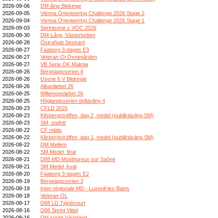
2026-09-06
DM lång Blekinge
2026-09-05
Vienna Orienteering Challenge 2026 Stage 2
2026-09-04
Vienna Orienteering Challenge 2026 Stage 1
2026-09-03
Sprintserie x VOC 2026
2026-08-30
DM-Lång, Västerbotten
2026-08-28
ÖstraNatt Seskarö
2026-08-27
Faaborg 3-dages E3
2026-08-27
Veteran-Ol Öxnegården
2026-08-27
VB Serie OK Malmia
2026-08-26
Bergslagsserien 4
2026-08-26
Userie 6 V Blekinge
2026-08-26
Albaniløbet 26
2026-08-25
Willemoesløbet 26
2026-08-25
Höglandsserien deltävling 4
2026-08-23
CFLD 2026
2026-08-23
Kilsbergsträffen, dag 2, medel (publiktävling SM)
2026-08-23
SM, stafett
2026-08-22
CF relais
2026-08-22
Kilsbergsträffen, dag 1, medel (publiktävling SM)
2026-08-22
DM Mellem
2026-08-22
SM Medel, final
2026-08-21
D88 MD Monthureux sur Saône
2026-08-21
SM Medel, kval
2026-08-20
Faaborg 3-dages E2
2026-08-19
Bergslagsserien 3
2026-08-19
Inter-régionale MD - Luxeuil-les-Bains
2026-08-18
Veteran-OL
2026-08-17
D88 LD Tignécourt
2026-08-16
D88 Sprint Vittel
2026-08-16
DM sprint Värmland