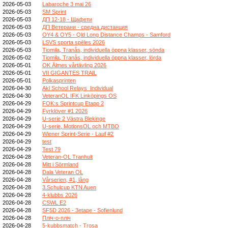
2026-05-03
Labaroche 3 mai 26
2026-05-03
SM Sprint
2026-05-03
ДП 12-18 - Щафети
2026-05-03
ДП Ветерани - средна дистанция
2026-05-03
OY4 & OY5 - Qld Long Distance Champs - Samford
2026-05-03
LSVS sporta spēles 2026
2026-05-03
Tiomila, Tranås, individuella öppna klasser, sönda
2026-05-02
Tiomila, Tranås, individuella öppna klasser, lörda
2026-05-01
OK Älmes vårtävling 2026
2026-05-01
VII GIGANTES TRAIL
2026-05-01
Polkasprinten
2026-04-30
Akl School Relays_Individual
2026-04-30
VeteranOL IFK Linköpings OS
2026-04-29
FOK:s Sprintcup Etapp 2
2026-04-29
Fyrklöver #1 2026
2026-04-29
U-serie 2 Västra Blekinge
2026-04-29
U-serie, MotionsOL och MTBO
2026-04-29
Wiener Sprint-Serie - Lauf #2
2026-04-29
test
2026-04-29
Test 79
2026-04-28
Veteran-OL Tranhult
2026-04-28
Mitt i Sörmland
2026-04-28
Dala Veteran OL
2026-04-28
Vårserien, #1, lång
2026-04-28
3.Schulcup KTN Auen
2026-04-28
4-klubbs 2026
2026-04-28
CSWL E2
2026-04-28
SF5D 2026 - 3etape - Sofienlund
2026-04-28
Пліч-о-пліч
2026-04-28
5-kubbsmatch - Trosa