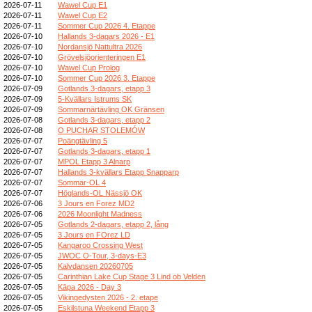
2026-07-11
Wawel Cup E1
2026-07-11
Wawel Cup E2
2026-07-11
Sommer Cup 2026 4. Etappe
2026-07-10
Hallands 3-dagars 2026 - E1
2026-07-10
Nordansjö Nattultra 2026
2026-07-10
Grövelsjöorienteringen E1
2026-07-10
Wawel Cup Prolog
2026-07-10
Sommer Cup 2026 3. Etappe
2026-07-09
Gotlands 3-dagars, etapp 3
2026-07-09
5-Kvällars Istrums SK
2026-07-09
Sommarnärtävling OK Gränsen
2026-07-08
Gotlands 3-dagars, etapp 2
2026-07-08
O PUCHAR STOLEMÓW
2026-07-07
Poängtävling 5
2026-07-07
Gotlands 3-dagars, etapp 1
2026-07-07
MPOL Etapp 3 Alnarp
2026-07-07
Hallands 3-kvällars Etapp Snapparp
2026-07-07
Sommar-OL 4
2026-07-07
Höglands-OL Nässjö OK
2026-07-06
3 Jours en Forez MD2
2026-07-06
2026 Moonlight Madness
2026-07-05
Gotlands 2-dagars, etapp 2, lång
2026-07-05
3 Jours en FOrez LD
2026-07-05
Kangaroo Crossing West
2026-07-05
JWOC O-Tour, 3-days-E3
2026-07-05
Kalvdansen 20260705
2026-07-05
Carinthian Lake Cup Stage 3 Lind ob Velden
2026-07-05
Kāpa 2026 - Day 3
2026-07-05
Vikingedysten 2026 - 2. etape
2026-07-05
Eskilstuna Weekend Etapp 3