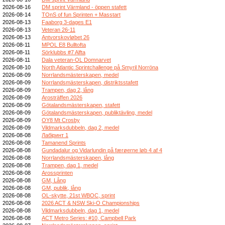
2026-08-16
DM sprint Värmland - öppen stafett
2026-08-14
TOnS of fun Sprinten + Masstart
2026-08-13
Faaborg 3-dages E1
2026-08-13
Veteran 26-11
2026-08-13
Antvorskovløbet 26
2026-08-11
MPOL E8 Bulltofta
2026-08-11
Sörklubbs #7 Alfta
2026-08-11
Dala veteran-OL Domnarvet
2026-08-10
North Atlantic Sprintchallenge på Smyril Norröna
2026-08-09
Norrlandsmästerskapen, medel
2026-08-09
Norrlandsmästerskapen, distriktsstafett
2026-08-09
Trampen, dag 2, lång
2026-08-09
Arosträffen 2026
2026-08-09
Götalandsmästerskapen, stafett
2026-08-09
Götalandsmästerskapen, publiktävling, medel
2026-08-09
OY8 Mt Crosby
2026-08-09
Vildmarksdubbeln, dag 2, medel
2026-08-08
Лабіринт 1
2026-08-08
Tamanend Sprints
2026-08-08
Gundadalur og Vidarlundin på færøerne løb 4 af 4
2026-08-08
Norrlandsmästerskapen, lång
2026-08-08
Trampen, dag 1, medel
2026-08-08
Arossprinten
2026-08-08
GM, Lång
2026-08-08
GM, publik, lång
2026-08-08
OL-skytte, 21st WBOC, sprint
2026-08-08
2026 ACT & NSW Ski-O Championships
2026-08-08
Vildmarksdubbeln, dag 1, medel
2026-08-08
ACT Metro Series: #10, Campbell Park