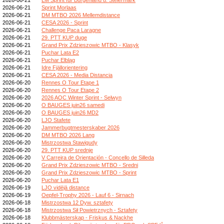
2026-06-21
Sprint Morlaas
2026-06-21
DM MTBO 2026 Mellemdistance
2026-06-21
CESA 2026 - Sprint
2026-06-21
Challenge Paca Laragne
2026-06-21
29. PTT KUP duge
2026-06-21
Grand Prix Zdzieszowic MTBO - Klasyk
2026-06-21
Puchar Lata E2
2026-06-21
Puchar Elbląg
2026-06-21
Idre Fjällorientering
2026-06-21
CESA 2026 - Media Distancia
2026-06-20
Rennes O Tour Etape 1
2026-06-20
Rennes O Tour Etape 2
2026-06-20
2026 AOC Winter Sprint - Selwyn
2026-06-20
O BAUGES juin26 samedi
2026-06-20
O BAUGES juin26 MD2
2026-06-20
LJO Stafete
2026-06-20
Jammerbugtmesterskaber 2026
2026-06-20
DM MTBO 2026 Lang
2026-06-20
Mistrzostwa Stawigudy
2026-06-20
29. PTT KUP srednje
2026-06-20
V Carreira de Orientación - Concello de Silleda
2026-06-20
Grand Prix Zdzieszowic MTBO - Sredni
2026-06-20
Grand Prix Zdzieszowic MTBO - Sprint
2026-06-20
Puchar Lata E1
2026-06-19
LJO vidējā distance
2026-06-19
Oepfel-Trophy 2026 - Lauf 6 - Sirnach
2026-06-18
Mistrzostwa 12 Dyw. sztafety
2026-06-18
Mistrzostwa Sił Powietrznych - Sztafety
2026-06-18
Klubbmästerskap - Friskus & Nackhe