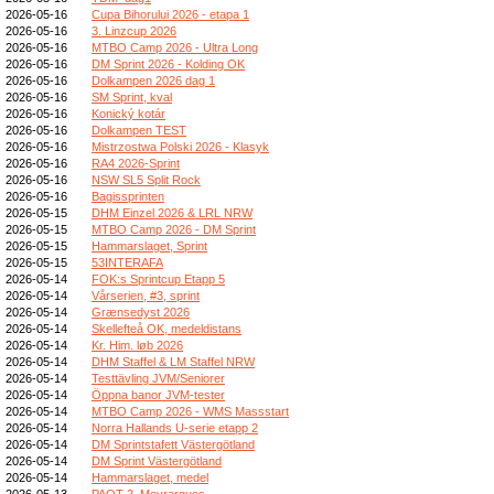
2026-05-16
Cupa Bihorului 2026 - etapa 1
2026-05-16
3. Linzcup 2026
2026-05-16
MTBO Camp 2026 - Ultra Long
2026-05-16
DM Sprint 2026 - Kolding OK
2026-05-16
Dolkampen 2026 dag 1
2026-05-16
SM Sprint, kval
2026-05-16
Konický kotár
2026-05-16
Dolkampen TEST
2026-05-16
Mistrzostwa Polski 2026 - Klasyk
2026-05-16
RA4 2026-Sprint
2026-05-16
NSW SL5 Split Rock
2026-05-16
Bagissprinten
2026-05-15
DHM Einzel 2026 & LRL NRW
2026-05-15
MTBO Camp 2026 - DM Sprint
2026-05-15
Hammarslaget, Sprint
2026-05-15
53INTERAFA
2026-05-14
FOK:s Sprintcup Etapp 5
2026-05-14
Vårserien, #3, sprint
2026-05-14
Grænsedyst 2026
2026-05-14
Skellefteå OK, medeldistans
2026-05-14
Kr. Him. løb 2026
2026-05-14
DHM Staffel & LM Staffel NRW
2026-05-14
Testtävling JVM/Seniorer
2026-05-14
Öppna banor JVM-tester
2026-05-14
MTBO Camp 2026 - WMS Massstart
2026-05-14
Norra Hallands U-serie etapp 2
2026-05-14
DM Sprintstafett Västergötland
2026-05-14
DM Sprint Västergötland
2026-05-14
Hammarslaget, medel
2026-05-13
PAOT 2_Meyrargues