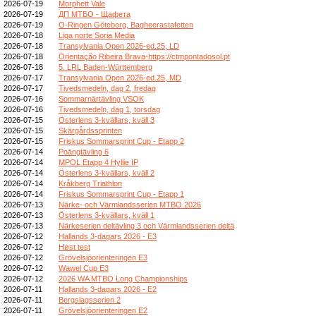
2026-07-19
Morphett Vale
2026-07-19
ДП МТБО - Щафета
2026-07-19
O-Ringen Göteborg, Bagheerastafetten
2026-07-18
Liga norte Soria Media
2026-07-18
Transylvania Open 2026-ed.25, LD
2026-07-18
Orientação Ribeira Brava-https://ctmpontadosol.pt
2026-07-18
5. LRL Baden-Württemberg
2026-07-17
Transylvania Open 2026-ed.25, MD
2026-07-17
Tivedsmedeln, dag 2, fredag
2026-07-16
Sommarnärtävling VSOK
2026-07-16
Tivedsmedeln, dag 1, torsdag
2026-07-15
Österlens 3-kvällars, kväll 3
2026-07-15
Skärgårdssprinten
2026-07-15
Friskus Sommarsprint Cup - Etapp 2
2026-07-14
Poängtävling 6
2026-07-14
MPOL Etapp 4 Hyllie IP
2026-07-14
Österlens 3-kvällars, kväll 2
2026-07-14
Kråkberg Triathlon
2026-07-14
Friskus Sommarsprint Cup - Etapp 1
2026-07-13
Närke- och Värmlandsserien MTBO 2026
2026-07-13
Österlens 3-kvällars, kväll 1
2026-07-13
Närkeserien deltävling 3 och Värmlandsserien deltä
2026-07-12
Hallands 3-dagars 2026 - E3
2026-07-12
Høst test
2026-07-12
Grövelsjöorienteringen E3
2026-07-12
Wawel Cup E3
2026-07-12
2026 WA MTBO Long Championships
2026-07-11
Hallands 3-dagars 2026 - E2
2026-07-11
Bergslagsserien 2
2026-07-11
Grövelsjöorienteringen E2