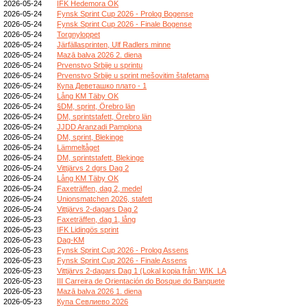
2026-05-24
IFK Hedemora OK
2026-05-24
Fynsk Sprint Cup 2026 - Prolog Bogense
2026-05-24
Fynsk Sprint Cup 2026 - Finale Bogense
2026-05-24
Torgnyloppet
2026-05-24
Järfällasprinten, Ulf Radlers minne
2026-05-24
Mazā balva 2026 2. diena
2026-05-24
Prvenstvo Srbije u sprintu
2026-05-24
Prvenstvo Srbije u sprint mešovitim štafetama
2026-05-24
Купа Деветашко плато - 1
2026-05-24
Lång KM Täby OK
2026-05-24
§DM, sprint, Örebro län
2026-05-24
DM, sprintstafett, Örebro län
2026-05-24
JJDD Aranzadi Pamplona
2026-05-24
DM, sprint, Blekinge
2026-05-24
Lämmeltåget
2026-05-24
DM, sprintstafett, Blekinge
2026-05-24
Vittjärvs 2 dgrs Dag 2
2026-05-24
Lång KM Täby OK
2026-05-24
Faxeträffen, dag 2, medel
2026-05-24
Unionsmatchen 2026, stafett
2026-05-24
Vittjärvs 2-dagars Dag 2
2026-05-23
Faxeträffen, dag 1, lång
2026-05-23
IFK Lidingös sprint
2026-05-23
Dag-KM
2026-05-23
Fynsk Sprint Cup 2026 - Prolog Assens
2026-05-23
Fynsk Sprint Cup 2026 - Finale Assens
2026-05-23
Vittjärvs 2-dagars Dag 1 (Lokal kopia från: WIK_LA
2026-05-23
III Carreira de Orientación do Bosque do Banquete
2026-05-23
Mazā balva 2026 1. diena
2026-05-23
Купа Севлиево 2026