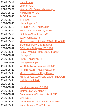
2026-05-21
Radiotest 4
2026-05-21
Veteran-OL
2026-05-21
Veteran-Ol i Ölmstad terrängen
2026-05-20
Närtävling MTBO
2026-05-20
PAOT L'Arbois
2026-05-20
4-klubbs
2026-05-20
Utmaningen # 2
2026-05-20
РП-МВР2026 - приложно
2026-05-20
Mistrzostwa Lisie Kąty Śerdni
2026-05-20
Göteborg Sprint Cup, #2
2026-05-20
WOW Choszczno
2026-05-20
Mistrzostwa 11DKPanc 2026 - KLASYK
2026-05-20
Stockholm City Cup Etapp 2
2026-05-19
ÅOK ungd 5-dagars E3 2026
2026-05-19
Eslöv Evening Sprint 2026. Etapp3
2026-05-19
Vårcup #3
2026-05-19
Sprint Enbacken 14
2026-05-19
U-ringen etapp1
2026-05-19
Wr. Schulmeisterschaft 2025/26
2026-05-19
РП-МВР2026 - индивидуално
2026-05-19
Mistrzostwa Lisie Kąty Klasyk
2026-05-19
Mistrzostwa 11DKPanc 2026 - MIDDLE
2026-05-19
5-klubbsmatch #3
2026-05-19
2026-05-19
Ungdomsserien #3 2026
2026-05-19
Metrocup 2026 etape 3
2026-05-19
Dala Veteran-OL Korsnäs IF OK
2026-05-19
VPT Del 2
2026-05-19
Ungdomsserie #2 och NOK-träning
2026-05-19
Københavner Cup 2. Etape