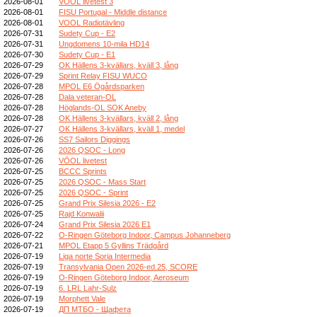
2026-08-01
VOOL livetest 3
2026-08-01
FISU Portugal - Middle distance
2026-08-01
VOOL Radiotävling
2026-07-31
Sudety Cup - E2
2026-07-31
Ungdomens 10-mila HD14
2026-07-30
Sudety Cup - E1
2026-07-29
OK Hällens 3-kvällars, kväll 3, lång
2026-07-29
Sprint Relay FISU WUCO
2026-07-28
MPOL E6 Ögårdsparken
2026-07-28
Dala veteran-OL
2026-07-28
Höglands-OL SOK Aneby
2026-07-28
OK Hällens 3-kvällars, kväll 2, lång
2026-07-27
OK Hällens 3-kvällars, kväll 1, medel
2026-07-26
SS7 Sailors Diggings
2026-07-26
2026 QSOC - Long
2026-07-26
VÖOL livetest
2026-07-25
BCCC Sprints
2026-07-25
2026 QSOC - Mass Start
2026-07-25
2026 QSOC - Sprint
2026-07-25
Grand Prix Silesia 2026 - E2
2026-07-25
Rajd Konwalii
2026-07-24
Grand Prix Silesia 2026 E1
2026-07-22
O-Ringen Göteborg Indoor, Campus Johanneberg
2026-07-21
MPOL Etapp 5 Gyllins Trädgård
2026-07-19
Liga norte Soria Intermedia
2026-07-19
Transylvania Open 2026-ed.25, SCORE
2026-07-19
O-Ringen Göteborg Indoor, Aeroseum
2026-07-19
6. LRL Lahr-Sulz
2026-07-19
Morphett Vale
2026-07-19
ДП МТБО - Щафета