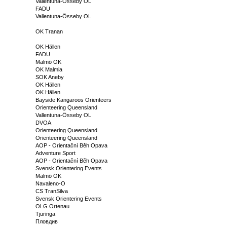
Vallentuna-Össeby OL
FADU
Vallentuna-Össeby OL
OK Tranan
OK Hällen
FADU
Malmö OK
OK Malmia
SOK Aneby
OK Hällen
OK Hällen
Bayside Kangaroos Orienteers
Orienteering Queensland
Vallentuna-Össeby OL
DVOA
Orienteering Queensland
Orienteering Queensland
AOP - Orientační Běh Opava
Adventure Sport
AOP - Orientační Běh Opava
Svensk Orientering Events
Malmö OK
Navaleno-O
CS TranSilva
Svensk Orientering Events
OLG Ortenau
Tjuringa
Пловдив