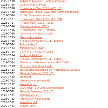
2026-07-19
O-Ringen Göteborg, Bagheerastafetten
2026-07-18
Liga norte Soria Media
2026-07-18
Transylvania Open 2026-ed.25, LD
2026-07-18
Orientação Ribeira Brava-https://ctmpontadosol.pt
2026-07-18
5. LRL Baden-Württemberg
2026-07-17
Transylvania Open 2026-ed.25, MD
2026-07-17
Tivedsmedeln, dag 2, fredag
2026-07-16
Sommarnärtävling VSOK
2026-07-16
Tivedsmedeln, dag 1, torsdag
2026-07-15
Österlens 3-kvällars, kväll 3
2026-07-15
Skärgårdssprinten
2026-07-15
Friskus Sommarsprint Cup - Etapp 2
2026-07-14
Poängtävling 6
2026-07-14
MPOL Etapp 4 Hyllie IP
2026-07-14
Österlens 3-kvällars, kväll 2
2026-07-14
Kråkberg Triathlon
2026-07-14
Friskus Sommarsprint Cup - Etapp 1
2026-07-13
Närke- och Värmlandsserien MTBO 2026
2026-07-13
Österlens 3-kvällars, kväll 1
2026-07-13
Närkeserien deltävling 3 och Värmlandsserien deltä
2026-07-12
Hallands 3-dagars 2026 - E3
2026-07-12
Høst test
2026-07-12
Grövelsjöorienteringen E3
2026-07-12
Wawel Cup E3
2026-07-12
2026 WA MTBO Long Championships
2026-07-11
Hallands 3-dagars 2026 - E2
2026-07-11
Bergslagsserien 2
2026-07-11
Grövelsjöorienteringen E2
2026-07-11
Wawel Cup E1
2026-07-11
Wawel Cup E2