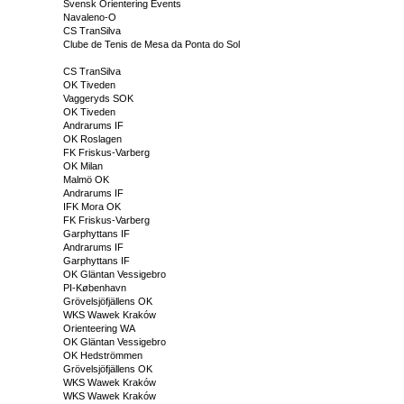
Svensk Orientering Events
Navaleno-O
CS TranSilva
Clube de Tenis de Mesa da Ponta do Sol
CS TranSilva
OK Tiveden
Vaggeryds SOK
OK Tiveden
Andrarums IF
OK Roslagen
FK Friskus-Varberg
OK Milan
Malmö OK
Andrarums IF
IFK Mora OK
FK Friskus-Varberg
Garphyttans IF
Andrarums IF
Garphyttans IF
OK Gläntan Vessigebro
PI-København
Grövelsjöfjällens OK
WKS Wawek Kraków
Orienteering WA
OK Gläntan Vessigebro
OK Hedströmmen
Grövelsjöfjällens OK
WKS Wawek Kraków
WKS Wawek Kraków