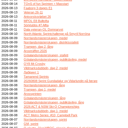
2026-08-14
TOnS of fun Sprinten + Masstart
2026-08-13
Faaborg 3-dages E1
2026-08-13
Veteran 26-11
2026-08-13
Antvorskovløbet 26
2026-08-11
MPOL E8 Bulltofta
2026-08-11
Sörklubbs #7 Alfta
2026-08-11
Dala veteran-OL Domnarvet
2026-08-10
North Atlantic Sprintchallenge på Smyril Norröna
2026-08-09
Norrlandsmästerskapen, medel
2026-08-09
Norrlandsmästerskapen, distriktsstafett
2026-08-09
Trampen, dag 2, lång
2026-08-09
Arosträffen 2026
2026-08-09
Götalandsmästerskapen, stafett
2026-08-09
Götalandsmästerskapen, publiktävling, medel
2026-08-09
OY8 Mt Crosby
2026-08-09
Vildmarksdubbeln, dag 2, medel
2026-08-08
Лабіринт 1
2026-08-08
Tamanend Sprints
2026-08-08
20260808 Sprint Gundadalur og Vidarlundin på færøe
2026-08-08
Norrlandsmästerskapen, lång
2026-08-08
Trampen, dag 1, medel
2026-08-08
Arossprinten
2026-08-08
Götalandsmästerskapen, lång
2026-08-08
Götalandsmästerskapen, publiktävling, lång
2026-08-08
2026 ACT & NSW Ski-O Championships
2026-08-08
Vildmarksdubbeln, dag 1, medel
2026-08-08
ACT Metro Series: #10, Campbell Park
2026-08-07
Norrlandsmästerskapen, sprint
2026-08-07
GM, sprint
2026-08-07
O-skytte, 21st WBOC, classic distance (Lokal kopia