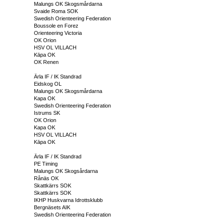
Malungs OK Skogsmårdarna
Svaide Roma SOK
Swedish Orienteering Federation
Boussole en Forez
Orienteering Victoria
OK Orion
HSV OL VILLACH
Kāpa OK
OK Renen
Ärla IF / IK Standrad
Eidskog OL
Malungs OK Skogsmårdarna
Kapa OK
Swedish Orienteering Federation
Istrums SK
OK Orion
Kapa OK
HSV OL VILLACH
Kāpa OK
Ärla IF / IK Standrad
PE Timing
Malungs OK Skogsårdarna
Rånäs OK
Skattkärrs SOK
Skattkärrs SOK
IKHP Huskvarna Idrottsklubb
Bergnäsets AIK
Swedish Orienteering Federation