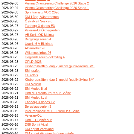
2026-09-05
Vienna Orienteering Challenge 2026 Stage 2
2026-09-04
Vienna Orienteering Challenge 2026 Stage 1
2026-09-03
Sprintserie x VOC 2026
2026-08-30
DM-Lång, Västerbotten
2026-08-28
ÖstraNatt Seskarö
2026-08-27
Faaborg 3-dages E3
2026-08-27
Veteran-Ol Öxnegården
2026-08-27
VB Serie OK Malmia
2026-08-26
Bergslagsserien 4
2026-08-26
Userie 6 V Blekinge
2026-08-26
Albaniløbet 26
2026-08-25
Willemoesløbet 26
2026-08-25
Höglandsserien deltävling 4
2026-08-23
CFLD 2026
2026-08-23
Kilsbergsträffen, dag 2, medel (publiktävling SM)
2026-08-23
SM, stafett
2026-08-22
CF relais
2026-08-22
Kilsbergsträffen, dag 1, medel (publiktävling SM)
2026-08-22
DM Mellem
2026-08-22
SM Medel, final
2026-08-21
D88 MD Monthureux sur Saône
2026-08-21
SM Medel, kval
2026-08-20
Faaborg 3-dages E2
2026-08-19
Bergslagsserien 3
2026-08-19
Inter-régionale MD - Luxeuil-les-Bains
2026-08-18
Veteran-OL
2026-08-17
D88 LD Tignécourt
2026-08-16
D88 Sprint Vittel
2026-08-16
DM sprint Värmland
2026-08-16
DM sprint Värmland - öppen stafett