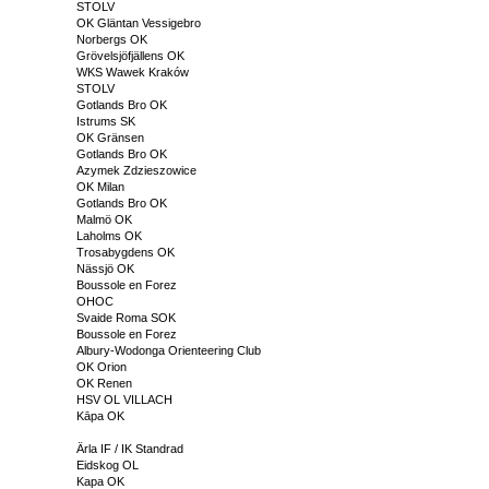
STOLV
OK Gläntan Vessigebro
Norbergs OK
Grövelsjöfjällens OK
WKS Wawek Kraków
STOLV
Gotlands Bro OK
Istrums SK
OK Gränsen
Gotlands Bro OK
Azymek Zdzieszowice
OK Milan
Gotlands Bro OK
Malmö OK
Laholms OK
Trosabygdens OK
Nässjö OK
Boussole en Forez
OHOC
Svaide Roma SOK
Boussole en Forez
Albury-Wodonga Orienteering Club
OK Orion
OK Renen
HSV OL VILLACH
Kāpa OK
Ärla IF / IK Standrad
Eidskog OL
Kapa OK