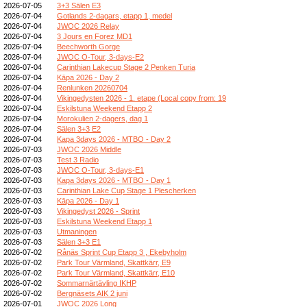
2026-07-05
3+3 Sälen E3
2026-07-04
Gotlands 2-dagars, etapp 1, medel
2026-07-04
JWOC 2026 Relay
2026-07-04
3 Jours en Forez MD1
2026-07-04
Beechworth Gorge
2026-07-04
JWOC O-Tour, 3-days-E2
2026-07-04
Carinthian Lakecup Stage 2 Penken Turia
2026-07-04
Kāpa 2026 - Day 2
2026-07-04
Renlunken 20260704
2026-07-04
Vikingedysten 2026 - 1. etape (Local copy from: 19
2026-07-04
Eskilstuna Weekend Etapp 2
2026-07-04
Morokulien 2-dagers, dag 1
2026-07-04
Sälen 3+3 E2
2026-07-04
Kapa 3days 2026 - MTBO - Day 2
2026-07-03
JWOC 2026 Middle
2026-07-03
Test 3 Radio
2026-07-03
JWOC O-Tour, 3-days-E1
2026-07-03
Kapa 3days 2026 - MTBO - Day 1
2026-07-03
Carinthian Lake Cup Stage 1 Plescherken
2026-07-03
Kāpa 2026 - Day 1
2026-07-03
Vikingedyst 2026 - Sprint
2026-07-03
Eskilstuna Weekend Etapp 1
2026-07-03
Utmaningen
2026-07-03
Sälen 3+3 E1
2026-07-02
Rånäs Sprint Cup Etapp 3 , Ekebyholm
2026-07-02
Park Tour Värmland, Skattkärr, E9
2026-07-02
Park Tour Värmland, Skattkärr, E10
2026-07-02
Sommarnärtävling IKHP
2026-07-02
Bergnäsets AIK 2 juni
2026-07-01
JWOC 2026 Long