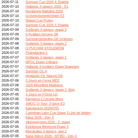
2026-07-11
Sommer Cup 2026 4. Etappe
2026-07-10
Hallands 3-dagars 2026 - E1
2026-07-10
Nordansjö Nattultra 2026
2026-07-10
Grövelsjöorienteringen E1
2026-07-10
Wawel Cup Prolog
2026-07-10
Sommer Cup 2026 3. Etappe
2026-07-09
Gotlands 3-dagars, etapp 3
2026-07-09
5-Kvällars Istrums SK
2026-07-09
Sommarnärtävling OK Gränsen
2026-07-08
Gotlands 3-dagars, etapp 2
2026-07-08
O PUCHAR STOLEMÓW
2026-07-07
Poängtävling 5
2026-07-07
Gotlands 3-dagars, etapp 1
2026-07-07
MPOL Etapp 3 Alnarp
2026-07-07
Hallands 3-kvällars Etapp Snapparp
2026-07-07
Sommar-OL 4
2026-07-07
Höglands-OL Nässjö OK
2026-07-06
3 Jours en Forez MD2
2026-07-06
2026 Moonlight Madness
2026-07-05
Gotlands 2-dagars, etapp 2, lång
2026-07-05
3 Jours en FOrez LD
2026-07-05
Kangaroo Crossing West
2026-07-05
JWOC O-Tour, 3-days-E3
2026-07-05
Kalvdansen 20260705
2026-07-05
Carinthian Lake Cup Stage 3 Lind ob Velden
2026-07-05
Kāpa 2026 - Day 3
2026-07-05
Vikingedysten 2026 - 2. etape
2026-07-05
Eskilstuna Weekend Etapp 3
2026-07-05
Morokulien 2-dagers, dag 2
2026-07-05
Kapa 3days 2026 - MTBO - Day 3