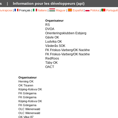
s
|
Information pour les développeurs (api)
ългарски
|
Français |
Italiano
|
Magyar
|
Español
|
Polska
|
Portuguê
Organisateur
RS
DVOA
Orienteringsklubben Esbjerg
Gävle OK
Ludvika OK
Västerås SOK
FK Friskus-Varberg/OK Nackhe
FK Friskus-Varberg/OK Nackhe
RedRoos
Täby OK
OACT
Organisateur
Herning OK
OK Tisaren
Köping-Kolsva OK
FK Göingarna
FK Göingarna
Köping-Kolsva OK
FK Göingarna
OLC Wienerwald
OLC Wienerwald
OK Vilse 87