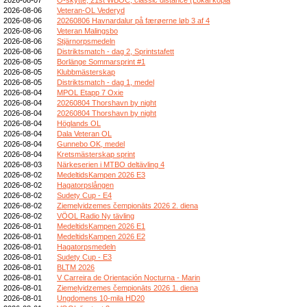
2026-08-06
Veteran-OL Vederyd
2026-08-06
20260806 Havnardalur på færøerne løb 3 af 4
2026-08-06
Veteran Malingsbo
2026-08-06
Stjärnorpsmedeln
2026-08-06
Distriktsmatch - dag 2, Sprintstafett
2026-08-05
Borlänge Sommarsprint #1
2026-08-05
Klubbmästerskap
2026-08-05
Distriktsmatch - dag 1, medel
2026-08-04
MPOL Etapp 7 Oxie
2026-08-04
20260804 Thorshavn by night
2026-08-04
20260804 Thorshavn by night
2026-08-04
Höglands OL
2026-08-04
Dala Veteran OL
2026-08-04
Gunnebo OK, medel
2026-08-04
Kretsmästerskap sprint
2026-08-03
Närkeserien i MTBO deltävling 4
2026-08-02
MedeltidsKampen 2026 E3
2026-08-02
Hagatorpslången
2026-08-02
Sudety Cup - E4
2026-08-02
Ziemeļvidzemes čempionāts 2026 2. diena
2026-08-02
VÖOL Radio Ny tävling
2026-08-01
MedeltidsKampen 2026 E1
2026-08-01
MedeltidsKampen 2026 E2
2026-08-01
Hagatorpsmedeln
2026-08-01
Sudety Cup - E3
2026-08-01
BLTM 2026
2026-08-01
V Carreira de Orientación Nocturna - Marin
2026-08-01
Ziemeļvidzemes čempionāts 2026 1. diena
2026-08-01
Ungdomens 10-mila HD20