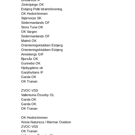
Jönköpings OK
Esbjerg Politi Idrætsforening
OK Hedströmmen
Stjärnorps SK
Södermanlands OF
Stora Tuna OK
OK Vargen
Södermanlands OF
Malmö OK
Orienteringsklubben Esbjerg
Orienteringsklubben Esbjerg
Annebergs GIF
Bjursås OK
Gunnebo OK
Hjobygdens ok
Garphyttans IF
Garda OK
OK Tranan
ZVOC-VSS
Vallentuna-Össeby OL
Garda OK
Garda OK
OK Tranan
OK Hedströmmen
Xesta Natureza / Marmar Outdoor
ZVOC-VSS
OK Tranan