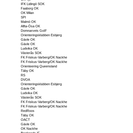
IFK Lidingö SOK
Faaborg OK
OK Milan
SPI
Malmö OK
Alfta-Ösa OK
Domnarvets GoIF
Orienteringsklubben Esbjerg
Gävle OK
Gävle OK
Ludvika OK
Västerås SOK
FK Friskus-Varberg/OK Nackhe
FK Friskus-Varberg/OK Nackhe
Orienteering Queensland
Täby OK
RS
DVOA
Orienteringsklubben Esbjerg
Gävle OK
Ludvika OK
Västerås SOK
FK Friskus-Varberg/OK Nackhe
FK Friskus-Varberg/OK Nackhe
RedRoos
Täby OK
OACT
Gävle OK
OK Nackhe
Bredareds IF