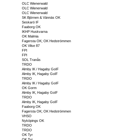
OLC Wienerwald
OLC Wienerwald
OLC Wienerwald
SK Björnen & Vännäs OK
Seskarö IF
Faaborg OK
IKHP Huskvarna
OK Malmia
Fagersta OK; OK Hedströmmen
OK Vilse 87
FPI
FPI
SOL Tranås
TRDO
Almby IK / Hagaby GoIF
Almby IK, Hagaby GoIF
TRDO
Almby IK / Hagaby GoIF
OK Gorm
Almby IK, Hagaby GoIF
TRDO
Almby IK, Hagaby GoIF
Faaborg OK
Fagersta OK; OK Hedströmmen
VHSO
Nyköpings OK
TRDO
TRDO
OK Tyr
OK Tyr