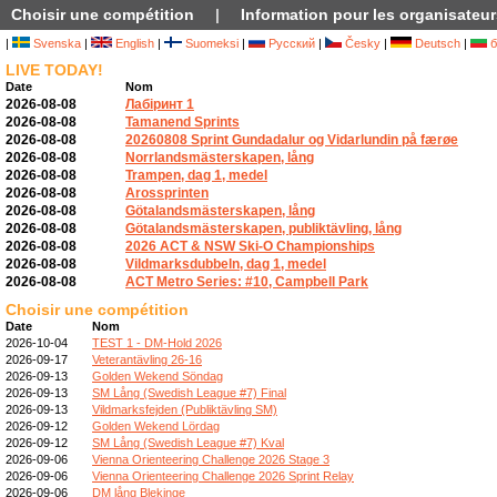
Choisir une compétition
|
Information pour les organisateur
|
Svenska
|
English
|
Suomeksi
|
Русский
|
Česky
|
Deutsch
|
б
LIVE TODAY!
Date
Nom
2026-08-08
Лабіринт 1
2026-08-08
Tamanend Sprints
2026-08-08
20260808 Sprint Gundadalur og Vidarlundin på færøe
2026-08-08
Norrlandsmästerskapen, lång
2026-08-08
Trampen, dag 1, medel
2026-08-08
Arossprinten
2026-08-08
Götalandsmästerskapen, lång
2026-08-08
Götalandsmästerskapen, publiktävling, lång
2026-08-08
2026 ACT & NSW Ski-O Championships
2026-08-08
Vildmarksdubbeln, dag 1, medel
2026-08-08
ACT Metro Series: #10, Campbell Park
Choisir une compétition
Date
Nom
2026-10-04
TEST 1 - DM-Hold 2026
2026-09-17
Veterantävling 26-16
2026-09-13
Golden Wekend Söndag
2026-09-13
SM Lång (Swedish League #7) Final
2026-09-13
Vildmarksfejden (Publiktävling SM)
2026-09-12
Golden Wekend Lördag
2026-09-12
SM Lång (Swedish League #7) Kval
2026-09-06
Vienna Orienteering Challenge 2026 Stage 3
2026-09-06
Vienna Orienteering Challenge 2026 Sprint Relay
2026-09-06
DM lång Blekinge