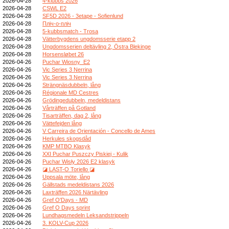
2026-04-28
4-klubbs 2026
2026-04-28
CSWL E2
2026-04-28
SF5D 2026 - 3etape - Sofienlund
2026-04-28
Пліч-о-пліч
2026-04-28
5-kubbsmatch - Trosa
2026-04-28
Vätterbygdens ungdomsserie etapp 2
2026-04-28
Ungdomsserien deltävling 2, Östra Blekinge
2026-04-28
Horsensløbet 26
2026-04-26
Puchar Wiosny_E2
2026-04-26
Vic Series 3 Nerrina
2026-04-26
Vic Series 3 Nerrina
2026-04-26
Strängnäsdubbeln, lång
2026-04-26
Régionale MD Cestres
2026-04-26
Grödingedubbeln, medeldistans
2026-04-26
Vårträffen på Gotland
2026-04-26
Tisarträffen, dag 2, lång
2026-04-26
Vättefejden lång
2026-04-26
V Carreira de Orientación - Concello de Ames
2026-04-26
Herkules skogsdåd
2026-04-26
KMP MTBO Klasyk
2026-04-26
XXI Puchar Puszczy Piskiej - Kulik
2026-04-26
Puchar Wisły 2026 E2 klasyk
2026-04-26
◪ LAST-O Toriello ◪
2026-04-26
Uppsala möte, lång
2026-04-26
Gällstads medeldistans 2026
2026-04-26
Laxträffen 2026 Närtävling
2026-04-26
Gref O'Days - MD
2026-04-26
Gref O Days sprint
2026-04-26
Lundhagsmedeln Leksandstrippeln
2026-04-26
3. KOLV-Cup 2026