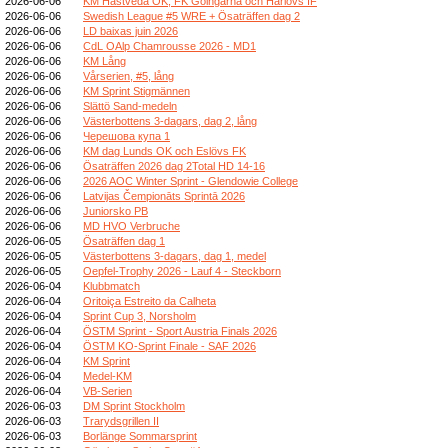
2026-06-06
KM Hästveda OK, FK Göingarna och Härlövs IF
2026-06-06
Swedish League #5 WRE + Ösaträffen dag 2
2026-06-06
LD baixas juin 2026
2026-06-06
CdL OAlp Chamrousse 2026 - MD1
2026-06-06
KM Lång
2026-06-06
Vårserien, #5, lång
2026-06-06
KM Sprint Stigmännen
2026-06-06
Slättö Sand-medeln
2026-06-06
Västerbottens 3-dagars, dag 2, lång
2026-06-06
Черешова купа 1
2026-06-06
KM dag Lunds OK och Eslövs FK
2026-06-06
Ösaträffen 2026 dag 2Total HD 14-16
2026-06-06
2026 AOC Winter Sprint - Glendowie College
2026-06-06
Latvijas Čempionāts Sprintā 2026
2026-06-06
Juniorsko PB
2026-06-06
MD HVO Verbruche
2026-06-05
Ösaträffen dag 1
2026-06-05
Västerbottens 3-dagars, dag 1, medel
2026-06-05
Oepfel-Trophy 2026 - Lauf 4 - Steckborn
2026-06-04
Klubbmatch
2026-06-04
Oritoiça Estreito da Calheta
2026-06-04
Sprint Cup 3, Norsholm
2026-06-04
ÖSTM Sprint - Sport Austria Finals 2026
2026-06-04
ÖSTM KO-Sprint Finale - SAF 2026
2026-06-04
KM Sprint
2026-06-04
Medel-KM
2026-06-04
VB-Serien
2026-06-03
DM Sprint Stockholm
2026-06-03
Trarydsgrillen II
2026-06-03
Borlänge Sommarsprint