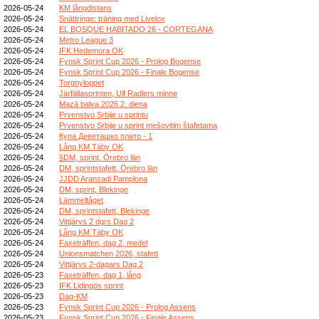
2026-05-24
KM långdistans
2026-05-24
Snättringe: träning med Livelox
2026-05-24
EL BOSQUE HABITADO 26 - CORTEGANA
2026-05-24
Metro League 3
2026-05-24
IFK Hedemora OK
2026-05-24
Fynsk Sprint Cup 2026 - Prolog Bogense
2026-05-24
Fynsk Sprint Cup 2026 - Finale Bogense
2026-05-24
Torgnyloppet
2026-05-24
Järfällasprinten, Ulf Radlers minne
2026-05-24
Mazā balva 2026 2. diena
2026-05-24
Prvenstvo Srbije u sprintu
2026-05-24
Prvenstvo Srbije u sprint mešovitim štafetama
2026-05-24
Купа Деветашко плато - 1
2026-05-24
Lång KM Täby OK
2026-05-24
§DM, sprint, Örebro län
2026-05-24
DM, sprintstafett, Örebro län
2026-05-24
JJDD Aranzadi Pamplona
2026-05-24
DM, sprint, Blekinge
2026-05-24
Lämmeltåget
2026-05-24
DM, sprintstafett, Blekinge
2026-05-24
Vittjärvs 2 dgrs Dag 2
2026-05-24
Lång KM Täby OK
2026-05-24
Faxeträffen, dag 2, medel
2026-05-24
Unionsmatchen 2026, stafett
2026-05-24
Vittjärvs 2-dagars Dag 2
2026-05-23
Faxeträffen, dag 1, lång
2026-05-23
IFK Lidingös sprint
2026-05-23
Dag-KM
2026-05-23
Fynsk Sprint Cup 2026 - Prolog Assens
2026-05-23
Fynsk Sprint Cup 2026 - Finale Assens