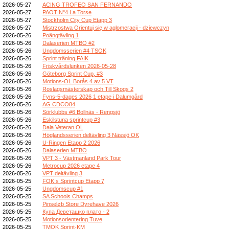
2026-05-27
ACING TROFEO SAN FERNANDO
2026-05-27
PAOT N°4 La Torse
2026-05-27
Stockholm City Cup Etapp 3
2026-05-27
Mistrzostwa Orientuj się w aglomeracji - dziewczyn
2026-05-26
Poängtävling 1
2026-05-26
Dalaserien MTBO #2
2026-05-26
Ungdomsserien #4 TSOK
2026-05-26
Sprint träning FAIK
2026-05-26
Friskvårdslunken 2026-05-28
2026-05-26
Göteborg Sprint Cup, #3
2026-05-26
Motions-OL Borås 4 av 5 VT
2026-05-26
Roslagsmästerskap och Till Skogs 2
2026-05-26
Fyns-5-dages 2026 1 etape i Dalumgård
2026-05-26
AG CDCO84
2026-05-26
Sörklubbs #6 Bollnäs - Rengsjö
2026-05-26
Eskilstuna sprintcup #3
2026-05-26
Dala Veteran OL
2026-05-26
Höglandsserien deltävling 3 Nässjö OK
2026-05-26
U-Ringen Etapp 2 2026
2026-05-26
Dalaserien MTBO
2026-05-26
VPT 3 - Västmanland Park Tour
2026-05-26
Metrocup 2026 etape 4
2026-05-26
VPT deltävling 3
2026-05-25
FOK:s Sprintcup Etapp 7
2026-05-25
Ungdomscup #1
2026-05-25
SA Schools Champs
2026-05-25
Pinseløb Store Dyrehave 2026
2026-05-25
Купа Деветашко плато - 2
2026-05-25
Motionsorientering Tuve
2026-05-25
TMOK Sprint-KM