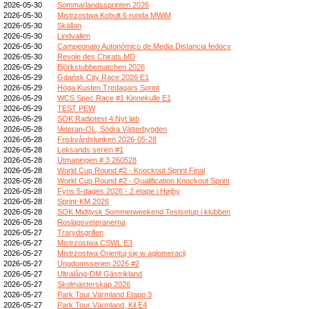
2026-05-30
Sommarlandssprinten 2026
2026-05-30
Mistrzostwa Kobułt 6 runda MWiM
2026-05-30
Skällan
2026-05-30
Lindvallen
2026-05-30
Campeonato Autonómico de Media Distancia fedocv
2026-05-30
Revole des Chirats MD
2026-05-29
Björkstubbematchen 2026
2026-05-29
Gdańsk City Race 2026 E1
2026-05-29
Höga Kusten Tredagars Sprint
2026-05-29
WCS Spec Race #1 Kinnekulle E1
2026-05-29
TEST PEW
2026-05-29
SOK Radiotest 4 Nyt løb
2026-05-28
Veteran-OL, Södra Vätterbygden
2026-05-28
Friskvårdslunken 2026-05-28
2026-05-28
Leksands serien #1
2026-05-28
Utmaningen # 3 260528
2026-05-28
World Cup Round #2 - Knockout Sprint Final
2026-05-28
World Cup Round #2 - Qualification Knockout Sprint
2026-05-28
Fyns 5-dages 2026 - 2 etape i Højby
2026-05-28
Sprint-KM 2026
2026-05-28
SOK Midtjysk Sommerweekend Testsetup i klubben
2026-05-28
Roslagsveteranerna
2026-05-27
Trarydsgrillen
2026-05-27
Mistrzostwa CSWL E3
2026-05-27
Mistrzostwa Orientuj się w aglomeracji
2026-05-27
Ungdomsserien 2026 #2
2026-05-27
Ultralång-DM Gästrikland
2026-05-27
Skolmästerskap 2026
2026-05-27
Park Tour Värmland Etapp 3
2026-05-27
Park Tour Värmland, Kil E4