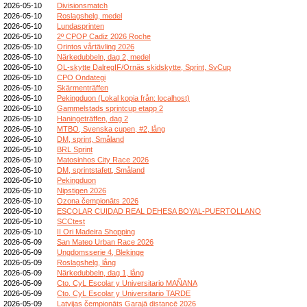
2026-05-10
Divisionsmatch
2026-05-10
Roslagshelg, medel
2026-05-10
Lundasprinten
2026-05-10
2º CPOP Cadiz 2026 Roche
2026-05-10
Orintos vårtävling 2026
2026-05-10
Närkedubbeln, dag 2, medel
2026-05-10
OL-skytte DalregIF/Ornäs skidskytte, Sprint, SvCup
2026-05-10
CPO Ondategi
2026-05-10
Skärmenträffen
2026-05-10
Pekingduon (Lokal kopia från: localhost)
2026-05-10
Gammelstads sprintcup etapp 2
2026-05-10
Haningeträffen, dag 2
2026-05-10
MTBO, Svenska cupen, #2, lång
2026-05-10
DM, sprint, Småland
2026-05-10
BRL Sprint
2026-05-10
Matosinhos City Race 2026
2026-05-10
DM, sprintstafett, Småland
2026-05-10
Pekingduon
2026-05-10
Nipstigen 2026
2026-05-10
Ozona čempionāts 2026
2026-05-10
ESCOLAR CUIDAD REAL DEHESA BOYAL-PUERTOLLANO
2026-05-10
SCCtest
2026-05-10
II Ori Madeira Shopping
2026-05-09
San Mateo Urban Race 2026
2026-05-09
Ungdomsserie 4, Blekinge
2026-05-09
Roslagshelg, lång
2026-05-09
Närkedubbeln, dag 1, lång
2026-05-09
Cto. CyL Escolar y Universitario MAÑANA
2026-05-09
Cto. CyL Escolar y Universitario TARDE
2026-05-09
Latvijas čempionāts Garajā distancē 2026