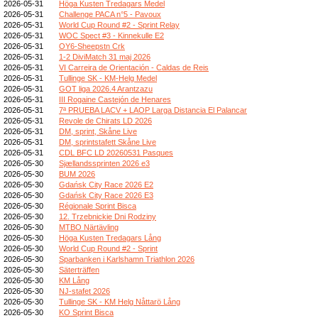
2026-05-31
Höga Kusten Tredagars Medel
2026-05-31
Challenge PACA n°5 - Pavoux
2026-05-31
World Cup Round #2 - Sprint Relay
2026-05-31
WOC Spect #3 - Kinnekulle E2
2026-05-31
OY6-Sheepstn Crk
2026-05-31
1-2 DiviMatch 31 maj 2026
2026-05-31
VI Carreira de Orientación - Caldas de Reis
2026-05-31
Tullinge SK - KM-Helg Medel
2026-05-31
GOT liga 2026.4 Arantzazu
2026-05-31
III Rogaine Castejón de Henares
2026-05-31
7ª PRUEBA LACV + LAOP Larga Distancia El Palancar
2026-05-31
Revole de Chirats LD 2026
2026-05-31
DM, sprint, Skåne Live
2026-05-31
DM, sprintstafett Skåne Live
2026-05-31
CDL BFC LD 20260531 Pasques
2026-05-30
Sjællandssprinten 2026 e3
2026-05-30
BUM 2026
2026-05-30
Gdańsk City Race 2026 E2
2026-05-30
Gdańsk City Race 2026 E3
2026-05-30
Régionale Sprint Bisca
2026-05-30
12. Trzebnickie Dni Rodziny
2026-05-30
MTBO Närtävling
2026-05-30
Höga Kusten Tredagars Lång
2026-05-30
World Cup Round #2 - Sprint
2026-05-30
Sparbanken i Karlshamn Triathlon 2026
2026-05-30
Säterträffen
2026-05-30
KM Lång
2026-05-30
NJ-stafet 2026
2026-05-30
Tullinge SK - KM Helg Nåttarö Lång
2026-05-30
KO Sprint Bisca