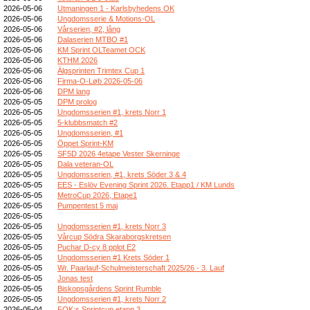
2026-05-06
Utmaningen 1 - Karlsbyhedens OK
2026-05-06
Ungdomsserie & Motions-OL
2026-05-06
Vårserien, #2, lång
2026-05-06
Dalaserien MTBO #1
2026-05-06
KM Sprint OLTeamet OCK
2026-05-06
KTHM 2026
2026-05-06
Älgsprinten Trimtex Cup 1
2026-05-06
Firma-O-Løb 2026-05-06
2026-05-06
DPM lang
2026-05-05
DPM prolog
2026-05-05
Ungdomsserien #1, krets Norr 1
2026-05-05
5-klubbsmatch #2
2026-05-05
Ungdomsserien, #1
2026-05-05
Öppet Sprint-KM
2026-05-05
SF5D 2026 4etape Vester Skerninge
2026-05-05
Dala veteran-OL
2026-05-05
Ungdomsserien, #1, krets Söder 3 & 4
2026-05-05
EES - Eslöv Evening Sprint 2026. Etapp1 / KM Lunds
2026-05-05
MetroCup 2026, Etape1
2026-05-05
Pumpentest 5 maj
2026-05-05
2026-05-05
Ungdomsserien #1, krets Norr 3
2026-05-05
Vårcup Södra Skaraborgskretsen
2026-05-05
Puchar D-cy 8 pplot E2
2026-05-05
Ungdomsserien #1 Krets Söder 1
2026-05-05
Wr. Paarlauf-Schulmeisterschaft 2025/26 - 3. Lauf
2026-05-05
Jonas test
2026-05-05
Biskopsgårdens Sprint Rumble
2026-05-05
Ungdomsserien #1, krets Norr 2
2026-05-04
FOK:s Sprintcup etapp 3