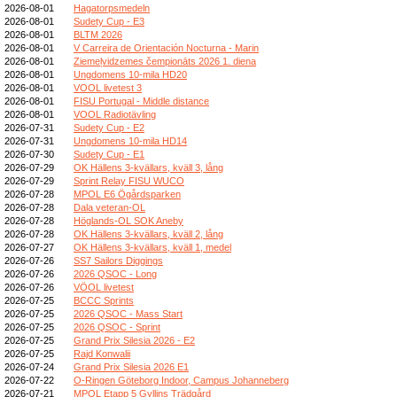
2026-08-01
Hagatorpsmedeln
2026-08-01
Sudety Cup - E3
2026-08-01
BLTM 2026
2026-08-01
V Carreira de Orientación Nocturna - Marin
2026-08-01
Ziemeļvidzemes čempionāts 2026 1. diena
2026-08-01
Ungdomens 10-mila HD20
2026-08-01
VOOL livetest 3
2026-08-01
FISU Portugal - Middle distance
2026-08-01
VOOL Radiotävling
2026-07-31
Sudety Cup - E2
2026-07-31
Ungdomens 10-mila HD14
2026-07-30
Sudety Cup - E1
2026-07-29
OK Hällens 3-kvällars, kväll 3, lång
2026-07-29
Sprint Relay FISU WUCO
2026-07-28
MPOL E6 Ögårdsparken
2026-07-28
Dala veteran-OL
2026-07-28
Höglands-OL SOK Aneby
2026-07-28
OK Hällens 3-kvällars, kväll 2, lång
2026-07-27
OK Hällens 3-kvällars, kväll 1, medel
2026-07-26
SS7 Sailors Diggings
2026-07-26
2026 QSOC - Long
2026-07-26
VÖOL livetest
2026-07-25
BCCC Sprints
2026-07-25
2026 QSOC - Mass Start
2026-07-25
2026 QSOC - Sprint
2026-07-25
Grand Prix Silesia 2026 - E2
2026-07-25
Rajd Konwalii
2026-07-24
Grand Prix Silesia 2026 E1
2026-07-22
O-Ringen Göteborg Indoor, Campus Johanneberg
2026-07-21
MPOL Etapp 5 Gyllins Trädgård