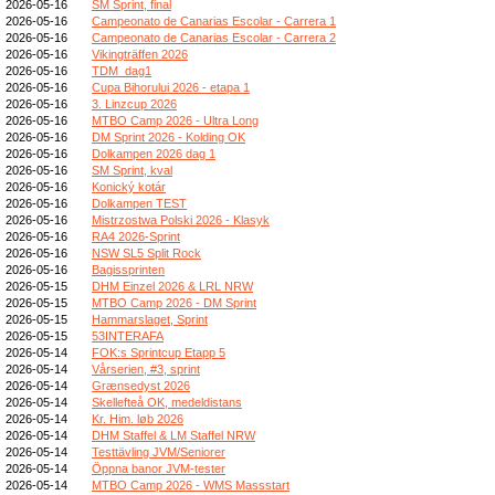
2026-05-16
SM Sprint, final
2026-05-16
Campeonato de Canarias Escolar - Carrera 1
2026-05-16
Campeonato de Canarias Escolar - Carrera 2
2026-05-16
Vikingträffen 2026
2026-05-16
TDM_dag1
2026-05-16
Cupa Bihorului 2026 - etapa 1
2026-05-16
3. Linzcup 2026
2026-05-16
MTBO Camp 2026 - Ultra Long
2026-05-16
DM Sprint 2026 - Kolding OK
2026-05-16
Dolkampen 2026 dag 1
2026-05-16
SM Sprint, kval
2026-05-16
Konický kotár
2026-05-16
Dolkampen TEST
2026-05-16
Mistrzostwa Polski 2026 - Klasyk
2026-05-16
RA4 2026-Sprint
2026-05-16
NSW SL5 Split Rock
2026-05-16
Bagissprinten
2026-05-15
DHM Einzel 2026 & LRL NRW
2026-05-15
MTBO Camp 2026 - DM Sprint
2026-05-15
Hammarslaget, Sprint
2026-05-15
53INTERAFA
2026-05-14
FOK:s Sprintcup Etapp 5
2026-05-14
Vårserien, #3, sprint
2026-05-14
Grænsedyst 2026
2026-05-14
Skellefteå OK, medeldistans
2026-05-14
Kr. Him. løb 2026
2026-05-14
DHM Staffel & LM Staffel NRW
2026-05-14
Testtävling JVM/Seniorer
2026-05-14
Öppna banor JVM-tester
2026-05-14
MTBO Camp 2026 - WMS Massstart