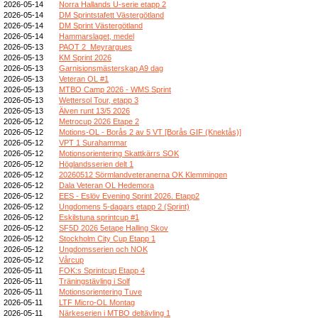
2026-05-14
Norra Hallands U-serie etapp 2
2026-05-14
DM Sprintstafett Västergötland
2026-05-14
DM Sprint Västergötland
2026-05-14
Hammarslaget, medel
2026-05-13
PAOT 2_Meyrargues
2026-05-13
KM Sprint 2026
2026-05-13
Garnisionsmästerskap A9 dag
2026-05-13
Veteran OL #1
2026-05-13
MTBO Camp 2026 - WMS Sprint
2026-05-13
Wettersol Tour, etapp 3
2026-05-13
Älven runt 13/5 2026
2026-05-12
Metrocup 2026 Etape 2
2026-05-12
Motions-OL - Borås 2 av 5 VT [Borås GIF (Knektås)]
2026-05-12
VPT 1 Surahammar
2026-05-12
Motionsorientering Skattkärrs SOK
2026-05-12
Höglandsserien delt 1
2026-05-12
20260512 Sörmlandveteranerna OK Klemmingen
2026-05-12
Dala Veteran OL Hedemora
2026-05-12
EES - Eslöv Evening Sprint 2026. Etapp2
2026-05-12
Ungdomens 5-dagars etapp 2 (Sprint)
2026-05-12
Eskilstuna sprintcup #1
2026-05-12
SF5D 2026 5etape Halling Skov
2026-05-12
Stockholm City Cup Etapp 1
2026-05-12
Ungdomsserien och NOK
2026-05-12
Vårcup
2026-05-11
FOK:s Sprintcup Etapp 4
2026-05-11
Träningstävling i Solf
2026-05-11
Motionsorientering Tuve
2026-05-11
LTF Micro-OL Montag
2026-05-11
Närkeserien i MTBO deltävling 1