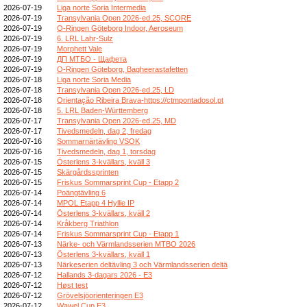
2026-07-19
Liga norte Soria Intermedia
2026-07-19
Transylvania Open 2026-ed.25, SCORE
2026-07-19
O-Ringen Göteborg Indoor, Aeroseum
2026-07-19
6. LRL Lahr-Sulz
2026-07-19
Morphett Vale
2026-07-19
ДП МТБО - Щафета
2026-07-19
O-Ringen Göteborg, Bagheerastafetten
2026-07-18
Liga norte Soria Media
2026-07-18
Transylvania Open 2026-ed.25, LD
2026-07-18
Orientação Ribeira Brava-https://ctmpontadosol.pt
2026-07-18
5. LRL Baden-Württemberg
2026-07-17
Transylvania Open 2026-ed.25, MD
2026-07-17
Tivedsmedeln, dag 2, fredag
2026-07-16
Sommarnärtävling VSOK
2026-07-16
Tivedsmedeln, dag 1, torsdag
2026-07-15
Österlens 3-kvällars, kväll 3
2026-07-15
Skärgårdssprinten
2026-07-15
Friskus Sommarsprint Cup - Etapp 2
2026-07-14
Poängtävling 6
2026-07-14
MPOL Etapp 4 Hyllie IP
2026-07-14
Österlens 3-kvällars, kväll 2
2026-07-14
Kråkberg Triathlon
2026-07-14
Friskus Sommarsprint Cup - Etapp 1
2026-07-13
Närke- och Värmlandsserien MTBO 2026
2026-07-13
Österlens 3-kvällars, kväll 1
2026-07-13
Närkeserien deltävling 3 och Värmlandsserien deltä
2026-07-12
Hallands 3-dagars 2026 - E3
2026-07-12
Høst test
2026-07-12
Grövelsjöorienteringen E3
2026-07-12
Wawel Cup E3