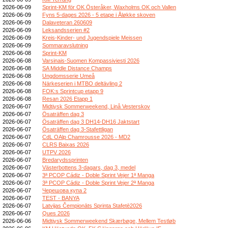
2026-06-09
Sprint-KM för OK Österåker, Waxholms OK och Vallen
2026-06-09
Fyns 5-dages 2026 - 5 etape i Åløkke skoven
2026-06-09
Dalaveteran 260609
2026-06-09
Leksandsserien #2
2026-06-09
Kreis-Kinder- und Jugendspiele Meissen
2026-06-09
Sommaravslutning
2026-06-08
Sprint-KM
2026-06-08
Varsinais-Suomen Kompassiviesti 2026
2026-06-08
SA Middle Distance Champs
2026-06-08
Ungdomsserie Umeå
2026-06-08
Närkeserien i MTBO deltävling 2
2026-06-08
FOK:s Sprintcup etapp 9
2026-06-08
Resan 2026 Etapp 1
2026-06-07
Midtjysk Sommerweekend, Linå Vesterskov
2026-06-07
Ösaträffen dag 3
2026-06-07
Ösaträffen dag 3 DH14-DH16 Jaktstart
2026-06-07
Ösaträffen dag 3-Stafettligan
2026-06-07
CdL OAlp Chamrousse 2026 - MD2
2026-06-07
CLRS Baixas 2026
2026-06-07
UTPV 2026
2026-06-07
Bredarydssprinten
2026-06-07
Västerbottens 3-dagars, dag 3, medel
2026-06-07
3ª PCOP Cádiz - Doble Sprint Vejer 1ª Manga
2026-06-07
3ª PCOP Cádiz - Doble Sprint Vejer 2ª Manga
2026-06-07
Черешова купа 2
2026-06-07
TEST - BANYA
2026-06-07
Latvijas Čempionāts Sprinta Stafetē2026
2026-06-07
Ques 2026
2026-06-06
Midtjysk Sommerweekend Skærbøge, Mellem Testløb