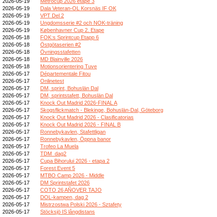
2026-05-19
Metrocup 2026 etape 3
2026-05-19
Dala Veteran-OL Korsnäs IF OK
2026-05-19
VPT Del 2
2026-05-19
Ungdomsserie #2 och NOK-träning
2026-05-19
Københavner Cup 2. Etape
2026-05-18
FOK:s Sprintcup Etapp 6
2026-05-18
Östgötaserien #2
2026-05-18
Övningsstafetten
2026-05-18
MD Blainville 2026
2026-05-18
Motionsorientering Tuve
2026-05-17
Départementale Fitou
2026-05-17
Onlinetest
2026-05-17
DM, sprint, Bohuslän Dal
2026-05-17
DM, sprintstafett, Bohuslän Dal
2026-05-17
Knock Out Madrid 2026-FINAL A
2026-05-17
Skogsflickmatch - Blekinge, Bohuslän-Dal, Göteborg
2026-05-17
Knock Out Madrid 2026 - Clasificatorias
2026-05-17
Knock Out Madrid 2026 - FINAL B
2026-05-17
Ronnebykavlen, Stafettligan
2026-05-17
Ronnebykavlen, Öppna banor
2026-05-17
Trofeo La Muela
2026-05-17
TDM_dag2
2026-05-17
Cupa Bihorului 2026 - etapa 2
2026-05-17
Forest Event 5
2026-05-17
MTBO Camp 2026 - Middle
2026-05-17
DM Sprintstafet 2026
2026-05-17
COTO 26 AÑOVER TAJO
2026-05-17
DOL-kampen, dag 2
2026-05-17
Mistrzostwa Polski 2026 - Sztafety
2026-05-17
Stöcksjö IS långdistans