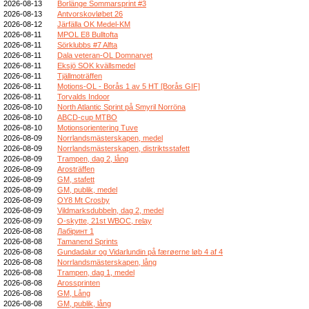
2026-08-13
Borlänge Sommarsprint #3
2026-08-13
Antvorskovløbet 26
2026-08-12
Järfälla OK Medel-KM
2026-08-11
MPOL E8 Bulltofta
2026-08-11
Sörklubbs #7 Alfta
2026-08-11
Dala veteran-OL Domnarvet
2026-08-11
Eksjö SOK kvällsmedel
2026-08-11
Tjällmoträffen
2026-08-11
Motions-OL - Borås 1 av 5 HT [Borås GIF]
2026-08-11
Torvalds Indoor
2026-08-10
North Atlantic Sprint på Smyril Norröna
2026-08-10
ABCD-cup MTBO
2026-08-10
Motionsorientering Tuve
2026-08-09
Norrlandsmästerskapen, medel
2026-08-09
Norrlandsmästerskapen, distriktsstafett
2026-08-09
Trampen, dag 2, lång
2026-08-09
Arosträffen
2026-08-09
GM, stafett
2026-08-09
GM, publik, medel
2026-08-09
OY8 Mt Crosby
2026-08-09
Vildmarksdubbeln, dag 2, medel
2026-08-09
O-skytte, 21st WBOC, relay
2026-08-08
Лабіринт 1
2026-08-08
Tamanend Sprints
2026-08-08
Gundadalur og Vidarlundin på færøerne løb 4 af 4
2026-08-08
Norrlandsmästerskapen, lång
2026-08-08
Trampen, dag 1, medel
2026-08-08
Arossprinten
2026-08-08
GM, Lång
2026-08-08
GM, publik, lång