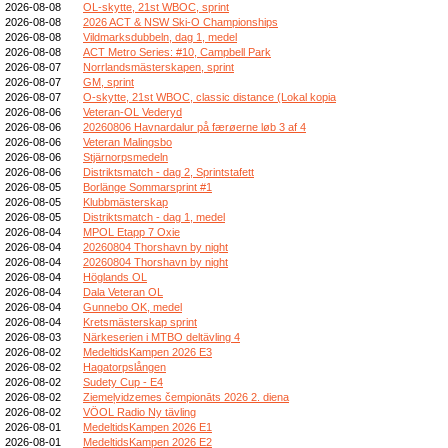
2026-08-08
OL-skytte, 21st WBOC, sprint
2026-08-08
2026 ACT & NSW Ski-O Championships
2026-08-08
Vildmarksdubbeln, dag 1, medel
2026-08-08
ACT Metro Series: #10, Campbell Park
2026-08-07
Norrlandsmästerskapen, sprint
2026-08-07
GM, sprint
2026-08-07
O-skytte, 21st WBOC, classic distance (Lokal kopia
2026-08-06
Veteran-OL Vederyd
2026-08-06
20260806 Havnardalur på færøerne løb 3 af 4
2026-08-06
Veteran Malingsbo
2026-08-06
Stjärnorpsmedeln
2026-08-06
Distriktsmatch - dag 2, Sprintstafett
2026-08-05
Borlänge Sommarsprint #1
2026-08-05
Klubbmästerskap
2026-08-05
Distriktsmatch - dag 1, medel
2026-08-04
MPOL Etapp 7 Oxie
2026-08-04
20260804 Thorshavn by night
2026-08-04
20260804 Thorshavn by night
2026-08-04
Höglands OL
2026-08-04
Dala Veteran OL
2026-08-04
Gunnebo OK, medel
2026-08-04
Kretsmästerskap sprint
2026-08-03
Närkeserien i MTBO deltävling 4
2026-08-02
MedeltidsKampen 2026 E3
2026-08-02
Hagatorpslången
2026-08-02
Sudety Cup - E4
2026-08-02
Ziemeļvidzemes čempionāts 2026 2. diena
2026-08-02
VÖOL Radio Ny tävling
2026-08-01
MedeltidsKampen 2026 E1
2026-08-01
MedeltidsKampen 2026 E2