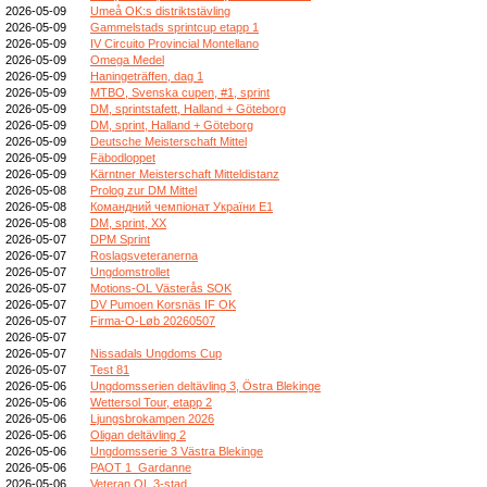
2026-05-09
Umeå OK:s distriktstävling
2026-05-09
Gammelstads sprintcup etapp 1
2026-05-09
IV Circuito Provincial Montellano
2026-05-09
Omega Medel
2026-05-09
Haningeträffen, dag 1
2026-05-09
MTBO, Svenska cupen, #1, sprint
2026-05-09
DM, sprintstafett, Halland + Göteborg
2026-05-09
DM, sprint, Halland + Göteborg
2026-05-09
Deutsche Meisterschaft Mittel
2026-05-09
Fäbodloppet
2026-05-09
Kärntner Meisterschaft Mitteldistanz
2026-05-08
Prolog zur DM Mittel
2026-05-08
Командний чемпіонат України E1
2026-05-08
DM, sprint, XX
2026-05-07
DPM Sprint
2026-05-07
Roslagsveteranerna
2026-05-07
Ungdomstrollet
2026-05-07
Motions-OL Västerås SOK
2026-05-07
DV Pumoen Korsnäs IF OK
2026-05-07
Firma-O-Løb 20260507
2026-05-07
2026-05-07
Nissadals Ungdoms Cup
2026-05-07
Test 81
2026-05-06
Ungdomsserien deltävling 3, Östra Blekinge
2026-05-06
Wettersol Tour, etapp 2
2026-05-06
Ljungsbrokampen 2026
2026-05-06
Oligan deltävling 2
2026-05-06
Ungdomsserie 3 Västra Blekinge
2026-05-06
PAOT 1_Gardanne
2026-05-06
Veteran OL 3-stad