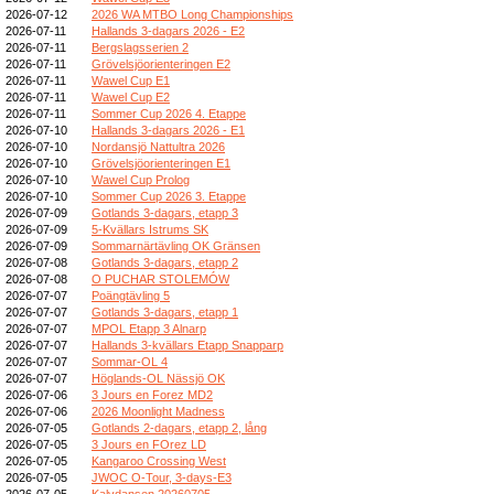
2026-07-12
2026 WA MTBO Long Championships
2026-07-11
Hallands 3-dagars 2026 - E2
2026-07-11
Bergslagsserien 2
2026-07-11
Grövelsjöorienteringen E2
2026-07-11
Wawel Cup E1
2026-07-11
Wawel Cup E2
2026-07-11
Sommer Cup 2026 4. Etappe
2026-07-10
Hallands 3-dagars 2026 - E1
2026-07-10
Nordansjö Nattultra 2026
2026-07-10
Grövelsjöorienteringen E1
2026-07-10
Wawel Cup Prolog
2026-07-10
Sommer Cup 2026 3. Etappe
2026-07-09
Gotlands 3-dagars, etapp 3
2026-07-09
5-Kvällars Istrums SK
2026-07-09
Sommarnärtävling OK Gränsen
2026-07-08
Gotlands 3-dagars, etapp 2
2026-07-08
O PUCHAR STOLEMÓW
2026-07-07
Poängtävling 5
2026-07-07
Gotlands 3-dagars, etapp 1
2026-07-07
MPOL Etapp 3 Alnarp
2026-07-07
Hallands 3-kvällars Etapp Snapparp
2026-07-07
Sommar-OL 4
2026-07-07
Höglands-OL Nässjö OK
2026-07-06
3 Jours en Forez MD2
2026-07-06
2026 Moonlight Madness
2026-07-05
Gotlands 2-dagars, etapp 2, lång
2026-07-05
3 Jours en FOrez LD
2026-07-05
Kangaroo Crossing West
2026-07-05
JWOC O-Tour, 3-days-E3
2026-07-05
Kalvdansen 20260705