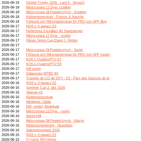
2026-06-19
Oepfel-Trophy 2026 - Lauf 6 - Sirnach
2026-06-18
Mistrzostwa 12 Dyw. sztafety
2026-06-18
Mistrzostwa Sił Powietrznych - Sztafety
2026-06-18
Klubbmästerskap - Friskus & Nackhe
2026-06-18
Förbund och Riksmästerskap för PRO och SPF lång
2026-06-17
NOK:s 3-dagars E3
2026-06-17
Hedemora 3-kvällars #2 Stadsberget
2026-06-17
Mistrzostwa 12 Dyw. - średni
2026-06-17
Rånäs Sprint Cup Etapp 1, Rimbo
2026-06-17
2026-06-17
Mistrzostwa Sił Powietrznych - Sprint
2026-06-17
Förbund och Riksmästerskap för PRO och SPF medel
2026-06-17
KOK:s Quattro/PTV E7
2026-06-17
KOK:s Quattro/PTV E8
2026-06-17
KM sprint
2026-06-17
Dalaserien MTBO #3
2026-06-17
Trophée de CO de SQY - E3 - Parc des Sources de la
2026-06-16
NOK:s 3-dagars E2
2026-06-16
Sommer Cup 2. afd. 2026
2026-06-16
Veteran-Ol
2026-06-16
Klubbmästerskap
2026-06-16
Minitjoget i Sätila
2026-06-16
DM, medel, Medelpad
2026-06-16
Mistrzostwa 12 Dyw. - sprint
2026-06-16
Sprint-KM
2026-06-16
Mistrzostwa Sił Powietrznych - Klasyk
2026-06-16
Motionsorientering - Skavlöten
2026-06-16
Sidensjösprinten 2026
2026-06-15
NOK:s 3-dagars E1
2026-06-15
O-camp SM träning