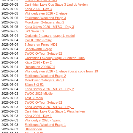
2026-07-05
Carinthian Lake Cup Stage 3 Lind ob Velden
2026-07-05
Kāpa 2026 - Day 3
2026-07-05
Vikingedysten 2026 - 2. etape
2026-07-05
Eskilstuna Weekend Etapp 3
2026-07-05
Morokulien 2-dagers, dag 2
2026-07-05
Kapa 3days 2026 - MTBO - Day 3
2026-07-05
3+3 Sälen E3
2026-07-04
Gotlands 2-dagars, etapp 1, medel
2026-07-04
JWOC 2026 Relay
2026-07-04
3 Jours en Forez MD1
2026-07-04
Beechworth Gorge
2026-07-04
JWOC O-Tour, 3-days-E2
2026-07-04
Carinthian Lakecup Stage 2 Penken Turia
2026-07-04
Kāpa 2026 - Day 2
2026-07-04
Renlunken 20260704
2026-07-04
Vikingedysten 2026 - 1. etape (Local copy from: 19
2026-07-04
Eskilstuna Weekend Etapp 2
2026-07-04
Morokulien 2-dagers, dag 1
2026-07-04
Sälen 3+3 E2
2026-07-04
Kapa 3days 2026 - MTBO - Day 2
2026-07-03
JWOC 2026 Middle
2026-07-03
Test 3 Radio
2026-07-03
JWOC O-Tour, 3-days-E1
2026-07-03
Kapa 3days 2026 - MTBO - Day 1
2026-07-03
Carinthian Lake Cup Stage 1 Plescherken
2026-07-03
Kāpa 2026 - Day 1
2026-07-03
Vikingedyst 2026 - Sprint
2026-07-03
Eskilstuna Weekend Etapp 1
2026-07-03
Utmaningen