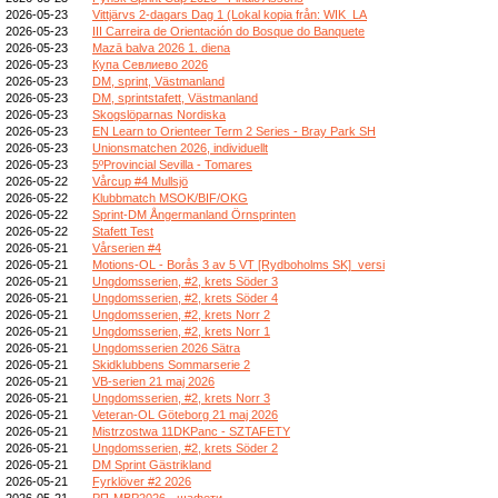
2026-05-23
Vittjärvs 2-dagars Dag 1 (Lokal kopia från: WIK_LA
2026-05-23
III Carreira de Orientación do Bosque do Banquete
2026-05-23
Mazā balva 2026 1. diena
2026-05-23
Купа Севлиево 2026
2026-05-23
DM, sprint, Västmanland
2026-05-23
DM, sprintstafett, Västmanland
2026-05-23
Skogslöparnas Nordiska
2026-05-23
EN Learn to Orienteer Term 2 Series - Bray Park SH
2026-05-23
Unionsmatchen 2026, individuellt
2026-05-23
5ºProvincial Sevilla - Tomares
2026-05-22
Vårcup #4 Mullsjö
2026-05-22
Klubbmatch MSOK/BIF/OKG
2026-05-22
Sprint-DM Ångermanland Örnsprinten
2026-05-22
Stafett Test
2026-05-21
Vårserien #4
2026-05-21
Motions-OL - Borås 3 av 5 VT [Rydboholms SK]_versi
2026-05-21
Ungdomsserien, #2, krets Söder 3
2026-05-21
Ungdomsserien, #2, krets Söder 4
2026-05-21
Ungdomsserien, #2, krets Norr 2
2026-05-21
Ungdomsserien, #2, krets Norr 1
2026-05-21
Ungdomsserien 2026 Sätra
2026-05-21
Skidklubbens Sommarserie 2
2026-05-21
VB-serien 21 maj 2026
2026-05-21
Ungdomsserien, #2, krets Norr 3
2026-05-21
Veteran-OL Göteborg 21 maj 2026
2026-05-21
Mistrzostwa 11DKPanc - SZTAFETY
2026-05-21
Ungdomsserien, #2, krets Söder 2
2026-05-21
DM Sprint Gästrikland
2026-05-21
Fyrklöver #2 2026
2026-05-21
РП-МВР2026 - щафети