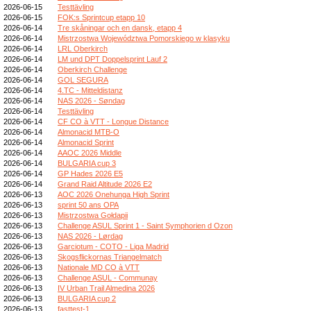
2026-06-15
Testtävling
2026-06-15
FOK:s Sprintcup etapp 10
2026-06-14
Tre skåningar och en dansk, etapp 4
2026-06-14
Mistrzostwa Województwa Pomorskiego w klasyku
2026-06-14
LRL Oberkirch
2026-06-14
LM und DPT Doppelsprint Lauf 2
2026-06-14
Oberkirch Challenge
2026-06-14
GOL SEGURA
2026-06-14
4.TC - Mitteldistanz
2026-06-14
NAS 2026 - Søndag
2026-06-14
Testtävling
2026-06-14
CF CO à VTT - Longue Distance
2026-06-14
Almonacid MTB-O
2026-06-14
Almonacid Sprint
2026-06-14
AAOC 2026 Middle
2026-06-14
BULGARIA cup 3
2026-06-14
GP Hades 2026 E5
2026-06-14
Grand Raid Altitude 2026 E2
2026-06-13
AOC 2026 Onehunga High Sprint
2026-06-13
sprint 50 ans OPA
2026-06-13
Mistrzostwa Gołdapii
2026-06-13
Challenge ASUL Sprint 1 - Saint Symphorien d Ozon
2026-06-13
NAS 2026 - Lørdag
2026-06-13
Garciotum - COTO - Liga Madrid
2026-06-13
Skogsflickornas Triangelmatch
2026-06-13
Nationale MD CO à VTT
2026-06-13
Challenge ASUL - Communay
2026-06-13
IV Urban Trail Almedina 2026
2026-06-13
BULGARIA cup 2
2026-06-13
fasttest-1