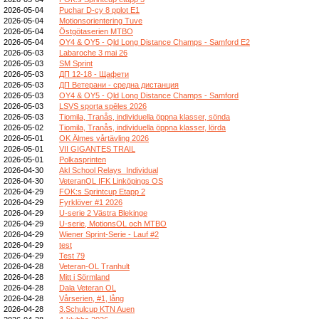
2026-05-04
Puchar D-cy 8 pplot E1
2026-05-04
Motionsorientering Tuve
2026-05-04
Östgötaserien MTBO
2026-05-04
OY4 & OY5 - Qld Long Distance Champs - Samford E2
2026-05-03
Labaroche 3 mai 26
2026-05-03
SM Sprint
2026-05-03
ДП 12-18 - Щафети
2026-05-03
ДП Ветерани - средна дистанция
2026-05-03
OY4 & OY5 - Qld Long Distance Champs - Samford
2026-05-03
LSVS sporta spēles 2026
2026-05-03
Tiomila, Tranås, individuella öppna klasser, sönda
2026-05-02
Tiomila, Tranås, individuella öppna klasser, lörda
2026-05-01
OK Älmes vårtävling 2026
2026-05-01
VII GIGANTES TRAIL
2026-05-01
Polkasprinten
2026-04-30
Akl School Relays_Individual
2026-04-30
VeteranOL IFK Linköpings OS
2026-04-29
FOK:s Sprintcup Etapp 2
2026-04-29
Fyrklöver #1 2026
2026-04-29
U-serie 2 Västra Blekinge
2026-04-29
U-serie, MotionsOL och MTBO
2026-04-29
Wiener Sprint-Serie - Lauf #2
2026-04-29
test
2026-04-29
Test 79
2026-04-28
Veteran-OL Tranhult
2026-04-28
Mitt i Sörmland
2026-04-28
Dala Veteran OL
2026-04-28
Vårserien, #1, lång
2026-04-28
3.Schulcup KTN Auen