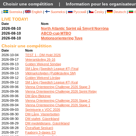
Choisir une compétition
|
Information pour les organisateur
|
Svenska
|
English
|
Suomeksi
|
Русский
|
Česky
|
Deutsch
|
б
LIVE TODAY!
Date
Nom
2026-08-10
North Atlantic Sprint på Smyril Norröna
2026-08-10
ABCD-cup MTBO
2026-08-10
Motionsorientering Tuve
Choisir une compétition
Date
Nom
2026-10-04
TEST 1 - DM-Hold 2026
2026-09-17
Veterantävling 26-16
2026-09-13
Golden Wekend Söndag
2026-09-13
SM Lång (Swedish League #7) Final
2026-09-13
Vildmarksfejden (Publiktävling SM)
2026-09-12
Golden Wekend Lördag
2026-09-12
SM Lång (Swedish League #7) Kval
2026-09-06
Vienna Orienteering Challenge 2026 Stage 3
2026-09-06
Vienna Orienteering Challenge 2026 Sprint Relay
2026-09-06
DM lång Blekinge
2026-09-05
Vienna Orienteering Challenge 2026 Stage 2
2026-09-04
Vienna Orienteering Challenge 2026 Stage 1
2026-09-03
Sprintserie x VOC 2026
2026-08-30
DM-Lång, Västerbotten
2026-08-30
DM stafett, Gästrikland
2026-08-29
DM medeldistans, Gästrikland
2026-08-28
ÖstraNatt Seskarö
2026-08-27
Faaborg 3-dages E3