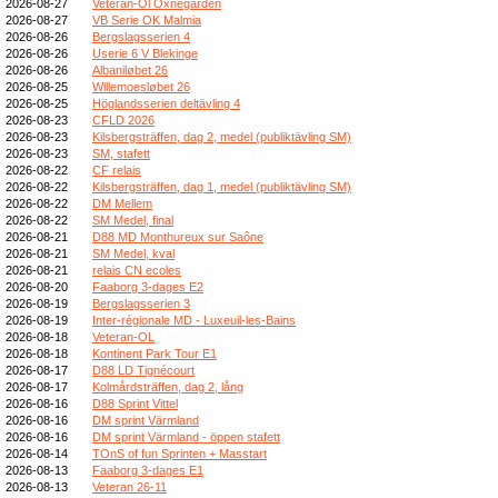
2026-08-27
Veteran-Ol Öxnegården
2026-08-27
VB Serie OK Malmia
2026-08-26
Bergslagsserien 4
2026-08-26
Userie 6 V Blekinge
2026-08-26
Albaniløbet 26
2026-08-25
Willemoesløbet 26
2026-08-25
Höglandsserien deltävling 4
2026-08-23
CFLD 2026
2026-08-23
Kilsbergsträffen, dag 2, medel (publiktävling SM)
2026-08-23
SM, stafett
2026-08-22
CF relais
2026-08-22
Kilsbergsträffen, dag 1, medel (publiktävling SM)
2026-08-22
DM Mellem
2026-08-22
SM Medel, final
2026-08-21
D88 MD Monthureux sur Saône
2026-08-21
SM Medel, kval
2026-08-21
relais CN ecoles
2026-08-20
Faaborg 3-dages E2
2026-08-19
Bergslagsserien 3
2026-08-19
Inter-régionale MD - Luxeuil-les-Bains
2026-08-18
Veteran-OL
2026-08-18
Kontinent Park Tour E1
2026-08-17
D88 LD Tignécourt
2026-08-17
Kolmårdsträffen, dag 2, lång
2026-08-16
D88 Sprint Vittel
2026-08-16
DM sprint Värmland
2026-08-16
DM sprint Värmland - öppen stafett
2026-08-14
TOnS of fun Sprinten + Masstart
2026-08-13
Faaborg 3-dages E1
2026-08-13
Veteran 26-11