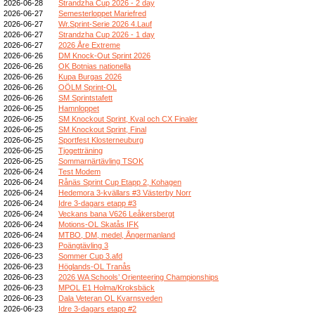
2026-06-28
Strandzha Cup 2026 - 2 day
2026-06-27
Semesterloppet Mariefred
2026-06-27
Wr.Sprint-Serie 2026 4.Lauf
2026-06-27
Strandzha Cup 2026 - 1 day
2026-06-27
2026 Åre Extreme
2026-06-26
DM Knock-Out Sprint 2026
2026-06-26
OK Botnias nationella
2026-06-26
Kupa Burgas 2026
2026-06-26
OÖLM Sprint-OL
2026-06-26
SM Sprintstafett
2026-06-25
Hamnloppet
2026-06-25
SM Knockout Sprint, Kval och CX Finaler
2026-06-25
SM Knockout Sprint, Final
2026-06-25
Sportfest Klosterneuburg
2026-06-25
Tjogetträning
2026-06-25
Sommarnärtävling TSOK
2026-06-24
Test Modem
2026-06-24
Rånäs Sprint Cup Etapp 2, Kohagen
2026-06-24
Hedemora 3-kvällars #3 Västerby Norr
2026-06-24
Idre 3-dagars etapp #3
2026-06-24
Veckans bana V626 Leåkersbergt
2026-06-24
Motions-OL Skatås IFK
2026-06-24
MTBO, DM, medel, Ångermanland
2026-06-23
Poängtävling 3
2026-06-23
Sommer Cup 3.afd
2026-06-23
Höglands-OL Tranås
2026-06-23
2026 WA Schools’ Orienteering Championships
2026-06-23
MPOL E1 Holma/Kroksbäck
2026-06-23
Dala Veteran OL Kvarnsveden
2026-06-23
Idre 3-dagars etapp #2