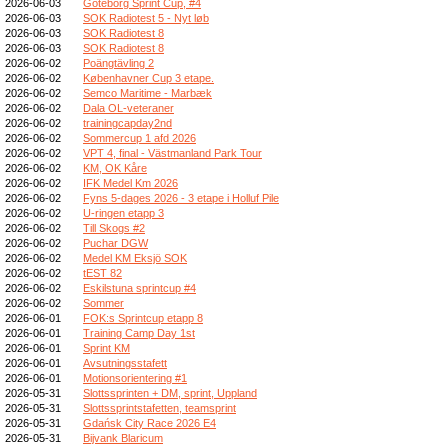
2026-06-03
Göteborg Sprint Cup, #4
2026-06-03
SOK Radiotest 5 - Nyt løb
2026-06-03
SOK Radiotest 8
2026-06-03
SOK Radiotest 8
2026-06-02
Poängtävling 2
2026-06-02
Københavner Cup 3 etape.
2026-06-02
Semco Maritime - Marbæk
2026-06-02
Dala OL-veteraner
2026-06-02
trainingcapday2nd
2026-06-02
Sommercup 1 afd 2026
2026-06-02
VPT 4, final - Västmanland Park Tour
2026-06-02
KM, OK Kåre
2026-06-02
IFK Medel Km 2026
2026-06-02
Fyns 5-dages 2026 - 3 etape i Holluf Pile
2026-06-02
U-ringen etapp 3
2026-06-02
Till Skogs #2
2026-06-02
Puchar DGW
2026-06-02
Medel KM Eksjö SOK
2026-06-02
tEST 82
2026-06-02
Eskilstuna sprintcup #4
2026-06-02
Sommer
2026-06-01
FOK:s Sprintcup etapp 8
2026-06-01
Training Camp Day 1st
2026-06-01
Sprint KM
2026-06-01
Avsutningsstafett
2026-06-01
Motionsorientering #1
2026-05-31
Slottssprinten + DM, sprint, Uppland
2026-05-31
Slottssprintstafetten, teamsprint
2026-05-31
Gdańsk City Race 2026 E4
2026-05-31
Bijvank Blaricum