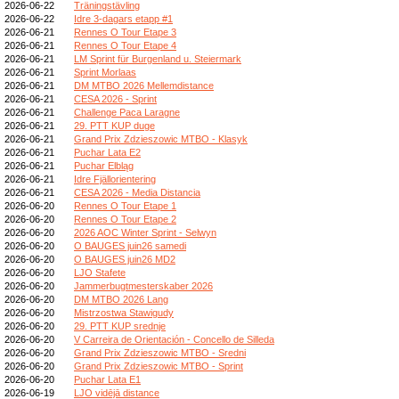
2026-06-22
Träningstävling
2026-06-22
Idre 3-dagars etapp #1
2026-06-21
Rennes O Tour Etape 3
2026-06-21
Rennes O Tour Etape 4
2026-06-21
LM Sprint für Burgenland u. Steiermark
2026-06-21
Sprint Morlaas
2026-06-21
DM MTBO 2026 Mellemdistance
2026-06-21
CESA 2026 - Sprint
2026-06-21
Challenge Paca Laragne
2026-06-21
29. PTT KUP duge
2026-06-21
Grand Prix Zdzieszowic MTBO - Klasyk
2026-06-21
Puchar Lata E2
2026-06-21
Puchar Elbląg
2026-06-21
Idre Fjällorientering
2026-06-21
CESA 2026 - Media Distancia
2026-06-20
Rennes O Tour Etape 1
2026-06-20
Rennes O Tour Etape 2
2026-06-20
2026 AOC Winter Sprint - Selwyn
2026-06-20
O BAUGES juin26 samedi
2026-06-20
O BAUGES juin26 MD2
2026-06-20
LJO Stafete
2026-06-20
Jammerbugtmesterskaber 2026
2026-06-20
DM MTBO 2026 Lang
2026-06-20
Mistrzostwa Stawigudy
2026-06-20
29. PTT KUP srednje
2026-06-20
V Carreira de Orientación - Concello de Silleda
2026-06-20
Grand Prix Zdzieszowic MTBO - Sredni
2026-06-20
Grand Prix Zdzieszowic MTBO - Sprint
2026-06-20
Puchar Lata E1
2026-06-19
LJO vidējā distance