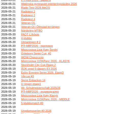
2026-05-21
Widénska gymnasiet orienteringstävling 2026
2026-05-21
Radio Test 2026 MeOS
2026-05-21
Radiotest 2
2026-05-21
Radiotest 2
2026-05-21
Radiotest 4
2026-05-21
Veteran-OL
2026-05-21
Veteran-Ol i Ölmstad terrängen
2026-05-20
Närtävling MTBO
2026-05-20
PAOT L'Arbois
2026-05-20
4-klubbs
2026-05-20
Utmaningen # 2
2026-05-20
РП-МВР2026 - приложно
2026-05-20
Mistrzostwa Lisie Kąty Śerdni
2026-05-20
Göteborg Sprint Cup, #2
2026-05-20
WOW Choszczno
2026-05-20
Mistrzostwa 11DKPanc 2026 - KLASYK
2026-05-20
Stockholm City Cup Etapp 2
2026-05-19
ÅOK ungd 5-dagars E3 2026
2026-05-19
Eslöv Evening Sprint 2026. Etapp3
2026-05-19
Vårcup #3
2026-05-19
Sprint Enbacken 14
2026-05-19
U-ringen etapp1
2026-05-19
Wr. Schulmeisterschaft 2025/26
2026-05-19
РП-МВР2026 - индивидуално
2026-05-19
Mistrzostwa Lisie Kąty Klasyk
2026-05-19
Mistrzostwa 11DKPanc 2026 - MIDDLE
2026-05-19
5-klubbsmatch #3
2026-05-19
2026-05-19
Ungdomsserien #3 2026