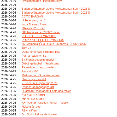
2026-04-26
Divisionsmatch i Hesbjerg Skov
2026-04-26
2026-04-26
Baden-Württembergische Meisterschaft Sprint 2026 N
2026-04-26
Baden-Württembergische Meisterschaft Sprint 2026 S
2026-04-26
COTO BARGAS
2026-04-26
UH-kampen, dag 2
2026-04-26
Купа Ловеч - 2 ден
2026-04-26
Otxandio-2.EHOK
2026-04-26
OK Arona kauss 2026 2. diena
2026-04-26
2ª LEXTOR HORNACHOS
2026-04-26
3º SPRINT - CPO HORNACHOS
2026-04-26
45. Memorijal Čika Duško Jovanović - 3.day Bogov
2026-04-26
Test 78
2026-04-26
Departementale Borderes final
2026-04-25
Puchar Wiosny_E1
2026-04-25
Strängnäsdubbeln, medel
2026-04-25
Grödingedubbeln, långdistans
2026-04-25
Tisarträffen, dag 1, medel
2026-04-25
Finnsjön-100
2026-04-25
Mistrovství HO na střední trati
2026-04-25
Gränsfejden medel
2026-04-25
2. Linzcup + Lipno-cup 2026
2026-04-25
Renens säsongsuppstart
2026-04-25
I Carreira Orientaçom Festa dos Maios
2026-04-25
KMP MTBO Sprint
2026-04-25
MP MTBO Średni
2026-04-25
XXI Puchar Puszczy Piskiej - Flosek
2026-04-25
Hökensåsracet
2026-04-25
RSK-träffen
2026-04-25
Dm Sprint Leksandstrippeln