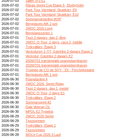
2026-07-03
Sälen 3+3 E1
2026-07-02
Rånäs Sprint Cup Etapp 3 , Ekebyholm
2026-07-02
Park Tour Värmland, Skattkärr, E9
2026-07-02
Park Tour Värmland, Skattkärr, E10
2026-07-02
Sommarnärtävling IKHP
2026-07-02
Bergnäsets AIK 2 juni
2026-07-01
JWOC 2026 Long
2026-07-01
Bergslagsserien 1
2026-07-01
Tjust 2-dagars, dag 2, lång
2026-07-01
JWOC O-Tour, 2-days, race 2, middle
2026-07-01
Trekvällars, Etapp 3
2026-07-01
Veckoturen 1-7/7, Gästrike 2-dagars Etapp 2
2026-07-01
Veckotur, Gästrike 2-dagars E2
2026-07-01
20260701 træningsløb spangsberghaven
2026-07-01
20260701 træningsløb spangsberghaven
2026-07-01
Trophée de CO de SQY - E5 - Porchefontaine
2026-07-01
Bergnäsets AIK 1 juni
2026-06-30
Poängtävling 4
2026-06-30
JWOC 2026, Sprint Relay
2026-06-30
Tjust 2-dagars, dag 1, medel
2026-06-30
JWOC O-Tour, 2-days-E1
2026-06-30
Trekvällars, Etapp 2
2026-06-30
Sommarsprint #2
2026-06-30
Dala Veteran OL
2026-06-30
MPOL E2 Tygelsjö
2026-06-29
JWOC 2026 Sprint
2026-06-29
Tjustsprinten
2026-06-29
Trekvällars, Etapp 1
2026-06-29
Tjustsprinten
2026-06-28
WOLV-Cup 2026 3.Lauf