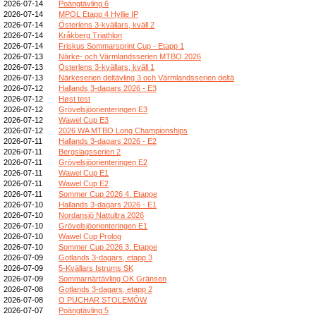
2026-07-14
Poängtävling 6
2026-07-14
MPOL Etapp 4 Hyllie IP
2026-07-14
Österlens 3-kvällars, kväll 2
2026-07-14
Kråkberg Triathlon
2026-07-14
Friskus Sommarsprint Cup - Etapp 1
2026-07-13
Närke- och Värmlandsserien MTBO 2026
2026-07-13
Österlens 3-kvällars, kväll 1
2026-07-13
Närkeserien deltävling 3 och Värmlandsserien deltä
2026-07-12
Hallands 3-dagars 2026 - E3
2026-07-12
Høst test
2026-07-12
Grövelsjöorienteringen E3
2026-07-12
Wawel Cup E3
2026-07-12
2026 WA MTBO Long Championships
2026-07-11
Hallands 3-dagars 2026 - E2
2026-07-11
Bergslagsserien 2
2026-07-11
Grövelsjöorienteringen E2
2026-07-11
Wawel Cup E1
2026-07-11
Wawel Cup E2
2026-07-11
Sommer Cup 2026 4. Etappe
2026-07-10
Hallands 3-dagars 2026 - E1
2026-07-10
Nordansjö Nattultra 2026
2026-07-10
Grövelsjöorienteringen E1
2026-07-10
Wawel Cup Prolog
2026-07-10
Sommer Cup 2026 3. Etappe
2026-07-09
Gotlands 3-dagars, etapp 3
2026-07-09
5-Kvällars Istrums SK
2026-07-09
Sommarnärtävling OK Gränsen
2026-07-08
Gotlands 3-dagars, etapp 2
2026-07-08
O PUCHAR STOLEMÓW
2026-07-07
Poängtävling 5