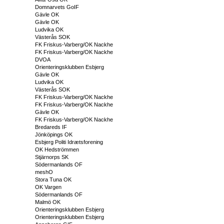
Domnarvets GoIF
Gävle OK
Gävle OK
Ludvika OK
Västerås SOK
FK Friskus-Varberg/OK Nackhe
FK Friskus-Varberg/OK Nackhe
DVOA
Orienteringsklubben Esbjerg
Gävle OK
Ludvika OK
Västerås SOK
FK Friskus-Varberg/OK Nackhe
FK Friskus-Varberg/OK Nackhe
Gävle OK
FK Friskus-Varberg/OK Nackhe
Bredareds IF
Jönköpings OK
Esbjerg Politi Idrætsforening
OK Hedströmmen
Stjärnorps SK
Södermanlands OF
meshO
Stora Tuna OK
OK Vargen
Södermanlands OF
Malmö OK
Orienteringsklubben Esbjerg
Orienteringsklubben Esbjerg