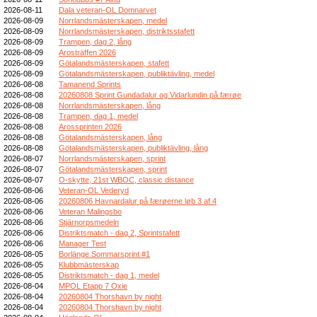
2026-08-11
Dala veteran-OL Domnarvet
2026-08-09
Norrlandsmästerskapen, medel
2026-08-09
Norrlandsmästerskapen, distriktsstafett
2026-08-09
Trampen, dag 2, lång
2026-08-09
Arosträffen 2026
2026-08-09
Götalandsmästerskapen, stafett
2026-08-09
Götalandsmästerskapen, publiktävling, medel
2026-08-08
Tamanend Sprints
2026-08-08
20260808 Sprint Gundadalur og Vidarlundin på færøe
2026-08-08
Norrlandsmästerskapen, lång
2026-08-08
Trampen, dag 1, medel
2026-08-08
Arossprinten 2026
2026-08-08
Götalandsmästerskapen, lång
2026-08-08
Götalandsmästerskapen, publiktävling, lång
2026-08-07
Norrlandsmästerskapen, sprint
2026-08-07
Götalandsmästerskapen, sprint
2026-08-07
O-skytte, 21st WBOC, classic distance
2026-08-06
Veteran-OL Vederyd
2026-08-06
20260806 Havnardalur på færøerne løb 3 af 4
2026-08-06
Veteran Malingsbo
2026-08-06
Stjärnorpsmedeln
2026-08-06
Distriktsmatch - dag 2, Sprintstafett
2026-08-06
Manager Test
2026-08-05
Borlänge Sommarsprint #1
2026-08-05
Klubbmästerskap
2026-08-05
Distriktsmatch - dag 1, medel
2026-08-04
MPOL Etapp 7 Oxie
2026-08-04
20260804 Thorshavn by night
2026-08-04
20260804 Thorshavn by night