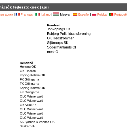
mációk fejlesztõknek (api)
ългарски
|
Français
|
Italiano
|
Magyar |
Español
|
Polska
|
Portuguê
Rendezõ
Jönköpings OK
Esbjerg Politi Idrætsforening
OK Hedströmmen
Stjärnorps SK
Södermanlands OF
meshO
Rendezõ
Herning OK
OK Tisaren
Köping-Kolsva OK
FK Göingarna
FK Göingarna
Köping-Kolsva OK
FK Göingarna
OLC Wienerwald
OLC Wienerwald
OK Vilse 87
OLC Wienerwald
OLC Wienerwald
OLC Wienerwald
SK Björnen & Vännäs OK
Seskarö IF