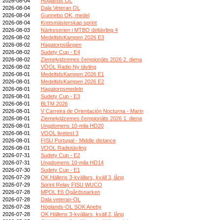
2026-08-04
Höglands OL
2026-08-04
Dala Veteran OL
2026-08-04
Gunnebo OK, medel
2026-08-04
Kretsmästerskap sprint
2026-08-03
Närkeserien i MTBO deltävling 4
2026-08-02
MedeltidsKampen 2026 E3
2026-08-02
Hagatorpslången
2026-08-02
Sudety Cup - E4
2026-08-02
Ziemeļvidzemes čempionāts 2026 2. diena
2026-08-02
VÖOL Radio Ny tävling
2026-08-01
MedeltidsKampen 2026 E1
2026-08-01
MedeltidsKampen 2026 E2
2026-08-01
Hagatorpsmedeln
2026-08-01
Sudety Cup - E3
2026-08-01
BLTM 2026
2026-08-01
V Carreira de Orientación Nocturna - Marin
2026-08-01
Ziemeļvidzemes čempionāts 2026 1. diena
2026-08-01
Ungdomens 10-mila HD20
2026-08-01
VOOL livetest 3
2026-08-01
FISU Portugal - Middle distance
2026-08-01
VOOL Radiotävling
2026-07-31
Sudety Cup - E2
2026-07-31
Ungdomens 10-mila HD14
2026-07-30
Sudety Cup - E1
2026-07-29
OK Hällens 3-kvällars, kväll 3, lång
2026-07-29
Sprint Relay FISU WUCO
2026-07-28
MPOL E6 Ögårdsparken
2026-07-28
Dala veteran-OL
2026-07-28
Höglands-OL SOK Aneby
2026-07-28
OK Hällens 3-kvällars, kväll 2, lång