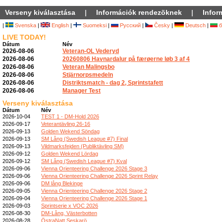
Verseny kiválasztása
|
Információk rendezõknek
|
Infor
|
Svenska
|
English
|
Suomeksi
|
Русский
|
Česky
|
Deutsch
|
б
LIVE TODAY!
Dátum
Név
2026-08-06
Veteran-OL Vederyd
2026-08-06
20260806 Havnardalur på færøerne løb 3 af 4
2026-08-06
Veteran Malingsbo
2026-08-06
Stjärnorpsmedeln
2026-08-06
Distriktsmatch - dag 2, Sprintstafett
2026-08-06
Manager Test
Verseny kiválasztása
Dátum
Név
2026-10-04
TEST 1 - DM-Hold 2026
2026-09-17
Veterantävling 26-16
2026-09-13
Golden Wekend Söndag
2026-09-13
SM Lång (Swedish League #7) Final
2026-09-13
Vildmarksfejden (Publiktävling SM)
2026-09-12
Golden Wekend Lördag
2026-09-12
SM Lång (Swedish League #7) Kval
2026-09-06
Vienna Orienteering Challenge 2026 Stage 3
2026-09-06
Vienna Orienteering Challenge 2026 Sprint Relay
2026-09-06
DM lång Blekinge
2026-09-05
Vienna Orienteering Challenge 2026 Stage 2
2026-09-04
Vienna Orienteering Challenge 2026 Stage 1
2026-09-03
Sprintserie x VOC 2026
2026-08-30
DM-Lång, Västerbotten
2026-08-28
ÖstraNatt Seskarö