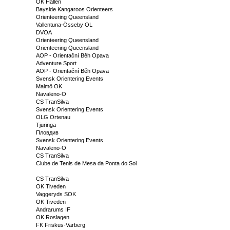
OK Hällen
Bayside Kangaroos Orienteers
Orienteering Queensland
Vallentuna-Össeby OL
DVOA
Orienteering Queensland
Orienteering Queensland
AOP - Orientační Běh Opava
Adventure Sport
AOP - Orientační Běh Opava
Svensk Orientering Events
Malmö OK
Navaleno-O
CS TranSilva
Svensk Orientering Events
OLG Ortenau
Tjuringa
Пловдив
Svensk Orientering Events
Navaleno-O
CS TranSilva
Clube de Tenis de Mesa da Ponta do Sol
CS TranSilva
OK Tiveden
Vaggeryds SOK
OK Tiveden
Andrarums IF
OK Roslagen
FK Friskus-Varberg