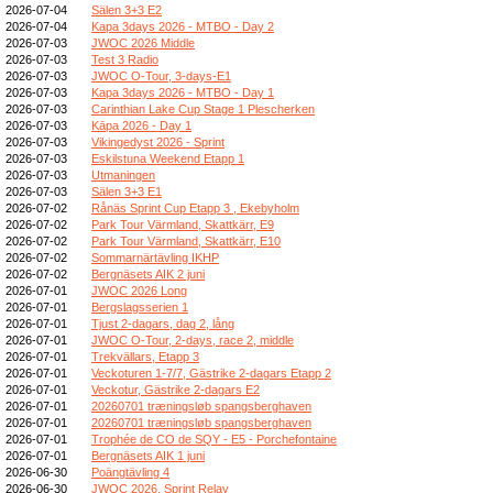
2026-07-04
Sälen 3+3 E2
2026-07-04
Kapa 3days 2026 - MTBO - Day 2
2026-07-03
JWOC 2026 Middle
2026-07-03
Test 3 Radio
2026-07-03
JWOC O-Tour, 3-days-E1
2026-07-03
Kapa 3days 2026 - MTBO - Day 1
2026-07-03
Carinthian Lake Cup Stage 1 Plescherken
2026-07-03
Kāpa 2026 - Day 1
2026-07-03
Vikingedyst 2026 - Sprint
2026-07-03
Eskilstuna Weekend Etapp 1
2026-07-03
Utmaningen
2026-07-03
Sälen 3+3 E1
2026-07-02
Rånäs Sprint Cup Etapp 3 , Ekebyholm
2026-07-02
Park Tour Värmland, Skattkärr, E9
2026-07-02
Park Tour Värmland, Skattkärr, E10
2026-07-02
Sommarnärtävling IKHP
2026-07-02
Bergnäsets AIK 2 juni
2026-07-01
JWOC 2026 Long
2026-07-01
Bergslagsserien 1
2026-07-01
Tjust 2-dagars, dag 2, lång
2026-07-01
JWOC O-Tour, 2-days, race 2, middle
2026-07-01
Trekvällars, Etapp 3
2026-07-01
Veckoturen 1-7/7, Gästrike 2-dagars Etapp 2
2026-07-01
Veckotur, Gästrike 2-dagars E2
2026-07-01
20260701 træningsløb spangsberghaven
2026-07-01
20260701 træningsløb spangsberghaven
2026-07-01
Trophée de CO de SQY - E5 - Porchefontaine
2026-07-01
Bergnäsets AIK 1 juni
2026-06-30
Poängtävling 4
2026-06-30
JWOC 2026, Sprint Relay