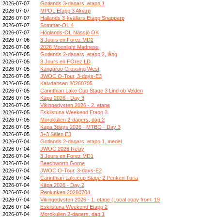
2026-07-07
Gotlands 3-dagars, etapp 1
2026-07-07
MPOL Etapp 3 Alnarp
2026-07-07
Hallands 3-kvällars Etapp Snapparp
2026-07-07
Sommar-OL 4
2026-07-07
Höglands-OL Nässjö OK
2026-07-06
3 Jours en Forez MD2
2026-07-06
2026 Moonlight Madness
2026-07-05
Gotlands 2-dagars, etapp 2, lång
2026-07-05
3 Jours en FOrez LD
2026-07-05
Kangaroo Crossing West
2026-07-05
JWOC O-Tour, 3-days-E3
2026-07-05
Kalvdansen 20260705
2026-07-05
Carinthian Lake Cup Stage 3 Lind ob Velden
2026-07-05
Kāpa 2026 - Day 3
2026-07-05
Vikingedysten 2026 - 2. etape
2026-07-05
Eskilstuna Weekend Etapp 3
2026-07-05
Morokulien 2-dagers, dag 2
2026-07-05
Kapa 3days 2026 - MTBO - Day 3
2026-07-05
3+3 Sälen E3
2026-07-04
Gotlands 2-dagars, etapp 1, medel
2026-07-04
JWOC 2026 Relay
2026-07-04
3 Jours en Forez MD1
2026-07-04
Beechworth Gorge
2026-07-04
JWOC O-Tour, 3-days-E2
2026-07-04
Carinthian Lakecup Stage 2 Penken Turia
2026-07-04
Kāpa 2026 - Day 2
2026-07-04
Renlunken 20260704
2026-07-04
Vikingedysten 2026 - 1. etape (Local copy from: 19
2026-07-04
Eskilstuna Weekend Etapp 2
2026-07-04
Morokulien 2-dagers, dag 1