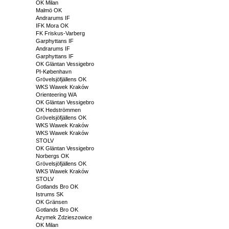
OK Milan
Malmö OK
Andrarums IF
IFK Mora OK
FK Friskus-Varberg
Garphyttans IF
Andrarums IF
Garphyttans IF
OK Gläntan Vessigebro
PI-København
Grövelsjöfjällens OK
WKS Wawek Kraków
Orienteering WA
OK Gläntan Vessigebro
OK Hedströmmen
Grövelsjöfjällens OK
WKS Wawek Kraków
WKS Wawek Kraków
STOLV
OK Gläntan Vessigebro
Norbergs OK
Grövelsjöfjällens OK
WKS Wawek Kraków
STOLV
Gotlands Bro OK
Istrums SK
OK Gränsen
Gotlands Bro OK
Azymek Zdzieszowice
OK Milan