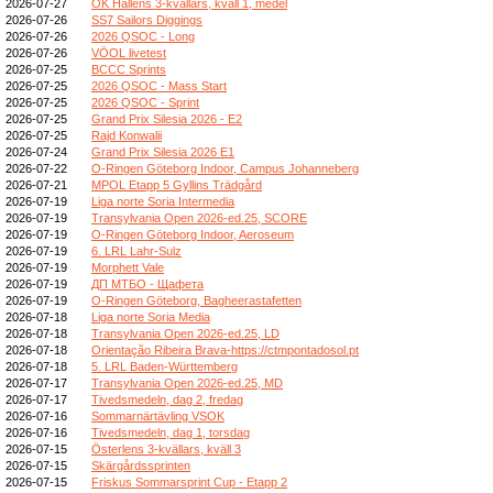
2026-07-27
OK Hällens 3-kvällars, kväll 1, medel
2026-07-26
SS7 Sailors Diggings
2026-07-26
2026 QSOC - Long
2026-07-26
VÖOL livetest
2026-07-25
BCCC Sprints
2026-07-25
2026 QSOC - Mass Start
2026-07-25
2026 QSOC - Sprint
2026-07-25
Grand Prix Silesia 2026 - E2
2026-07-25
Rajd Konwalii
2026-07-24
Grand Prix Silesia 2026 E1
2026-07-22
O-Ringen Göteborg Indoor, Campus Johanneberg
2026-07-21
MPOL Etapp 5 Gyllins Trädgård
2026-07-19
Liga norte Soria Intermedia
2026-07-19
Transylvania Open 2026-ed.25, SCORE
2026-07-19
O-Ringen Göteborg Indoor, Aeroseum
2026-07-19
6. LRL Lahr-Sulz
2026-07-19
Morphett Vale
2026-07-19
ДП МТБО - Щафета
2026-07-19
O-Ringen Göteborg, Bagheerastafetten
2026-07-18
Liga norte Soria Media
2026-07-18
Transylvania Open 2026-ed.25, LD
2026-07-18
Orientação Ribeira Brava-https://ctmpontadosol.pt
2026-07-18
5. LRL Baden-Württemberg
2026-07-17
Transylvania Open 2026-ed.25, MD
2026-07-17
Tivedsmedeln, dag 2, fredag
2026-07-16
Sommarnärtävling VSOK
2026-07-16
Tivedsmedeln, dag 1, torsdag
2026-07-15
Österlens 3-kvällars, kväll 3
2026-07-15
Skärgårdssprinten
2026-07-15
Friskus Sommarsprint Cup - Etapp 2