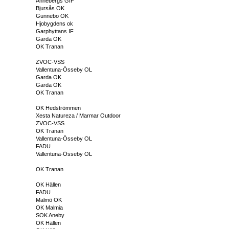
Annebergs GIF
Bjursås OK
Gunnebo OK
Hjobygdens ok
Garphyttans IF
Garda OK
OK Tranan
ZVOC-VSS
Vallentuna-Össeby OL
Garda OK
Garda OK
OK Tranan
OK Hedströmmen
Xesta Natureza / Marmar Outdoor
ZVOC-VSS
OK Tranan
Vallentuna-Össeby OL
FADU
Vallentuna-Össeby OL
OK Tranan
OK Hällen
FADU
Malmö OK
OK Malmia
SOK Aneby
OK Hällen