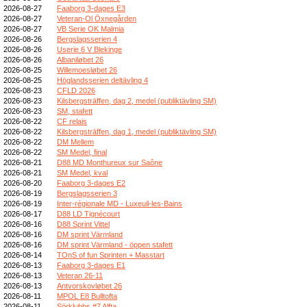
2026-08-27
Faaborg 3-dages E3
2026-08-27
Veteran-Ol Öxnegården
2026-08-27
VB Serie OK Malmia
2026-08-26
Bergslagsserien 4
2026-08-26
Userie 6 V Blekinge
2026-08-26
Albaniløbet 26
2026-08-25
Willemoesløbet 26
2026-08-25
Höglandsserien deltävling 4
2026-08-23
CFLD 2026
2026-08-23
Kilsbergsträffen, dag 2, medel (publiktävling SM)
2026-08-23
SM, stafett
2026-08-22
CF relais
2026-08-22
Kilsbergsträffen, dag 1, medel (publiktävling SM)
2026-08-22
DM Mellem
2026-08-22
SM Medel, final
2026-08-21
D88 MD Monthureux sur Saône
2026-08-21
SM Medel, kval
2026-08-20
Faaborg 3-dages E2
2026-08-19
Bergslagsserien 3
2026-08-19
Inter-régionale MD - Luxeuil-les-Bains
2026-08-17
D88 LD Tignécourt
2026-08-16
D88 Sprint Vittel
2026-08-16
DM sprint Värmland
2026-08-16
DM sprint Värmland - öppen stafett
2026-08-14
TOnS of fun Sprinten + Masstart
2026-08-13
Faaborg 3-dages E1
2026-08-13
Veteran 26-11
2026-08-13
Antvorskovløbet 26
2026-08-11
MPOL E8 Bulltofta
2026-08-11
Sörklubbs #7 Alfta