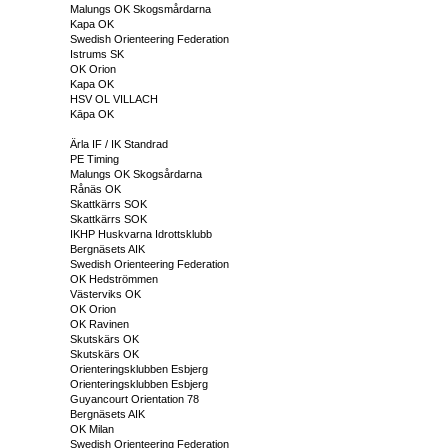
Malungs OK Skogsmårdarna
Kapa OK
Swedish Orienteering Federation
Istrums SK
OK Orion
Kapa OK
HSV OL VILLACH
Kāpa OK
Ärla IF / IK Standrad
PE Timing
Malungs OK Skogsårdarna
Rånäs OK
Skattkärrs SOK
Skattkärrs SOK
IKHP Huskvarna Idrottsklubb
Bergnäsets AIK
Swedish Orienteering Federation
OK Hedströmmen
Västerviks OK
OK Orion
OK Ravinen
Skutskärs OK
Skutskärs OK
Orienteringsklubben Esbjerg
Orienteringsklubben Esbjerg
Guyancourt Orientation 78
Bergnäsets AIK
OK Milan
Swedish Orienteering Federation