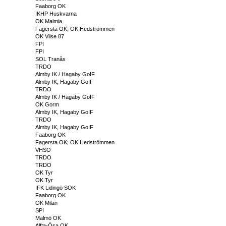
Faaborg OK
IKHP Huskvarna
OK Malmia
Fagersta OK; OK Hedströmmen
OK Vilse 87
FPI
FPI
SOL Tranås
TRDO
Almby IK / Hagaby GoIF
Almby IK, Hagaby GoIF
TRDO
Almby IK / Hagaby GoIF
OK Gorm
Almby IK, Hagaby GoIF
TRDO
Almby IK, Hagaby GoIF
Faaborg OK
Fagersta OK; OK Hedströmmen
VHSO
TRDO
TRDO
OK Tyr
OK Tyr
IFK Lidingö SOK
Faaborg OK
OK Milan
SPI
Malmö OK
Alfta-Ösa OK