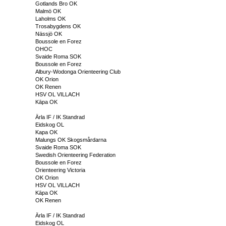
Gotlands Bro OK
Malmö OK
Laholms OK
Trosabygdens OK
Nässjö OK
Boussole en Forez
OHOC
Svaide Roma SOK
Boussole en Forez
Albury-Wodonga Orienteering Club
OK Orion
OK Renen
HSV OL VILLACH
Kāpa OK
Ärla IF / IK Standrad
Eidskog OL
Kapa OK
Malungs OK Skogsmårdarna
Svaide Roma SOK
Swedish Orienteering Federation
Boussole en Forez
Orienteering Victoria
OK Orion
HSV OL VILLACH
Kāpa OK
OK Renen
Ärla IF / IK Standrad
Eidskog OL