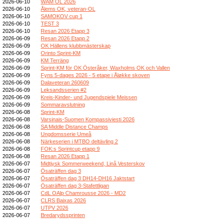
2026-06-10
WAM OL 2026
2026-06-10
Ålems OK, veteran-OL
2026-06-10
SAMOKOV cup 1
2026-06-10
TEST 3
2026-06-10
Resan 2026 Etapp 3
2026-06-09
Resan 2026 Etapp 2
2026-06-09
OK Hällens klubbmästerskap
2026-06-09
Orinto Sprint-KM
2026-06-09
KM Terräng
2026-06-09
Sprint-KM för OK Österåker, Waxholms OK och Vallen
2026-06-09
Fyns 5-dages 2026 - 5 etape i Åløkke skoven
2026-06-09
Dalaveteran 260609
2026-06-09
Leksandsserien #2
2026-06-09
Kreis-Kinder- und Jugendspiele Meissen
2026-06-09
Sommaravslutning
2026-06-08
Sprint-KM
2026-06-08
Varsinais-Suomen Kompassiviesti 2026
2026-06-08
SA Middle Distance Champs
2026-06-08
Ungdomsserie Umeå
2026-06-08
Närkeserien i MTBO deltävling 2
2026-06-08
FOK:s Sprintcup etapp 9
2026-06-08
Resan 2026 Etapp 1
2026-06-07
Midtjysk Sommerweekend, Linå Vesterskov
2026-06-07
Ösaträffen dag 3
2026-06-07
Ösaträffen dag 3 DH14-DH16 Jaktstart
2026-06-07
Ösaträffen dag 3-Stafettligan
2026-06-07
CdL OAlp Chamrousse 2026 - MD2
2026-06-07
CLRS Baixas 2026
2026-06-07
UTPV 2026
2026-06-07
Bredarydssprinten