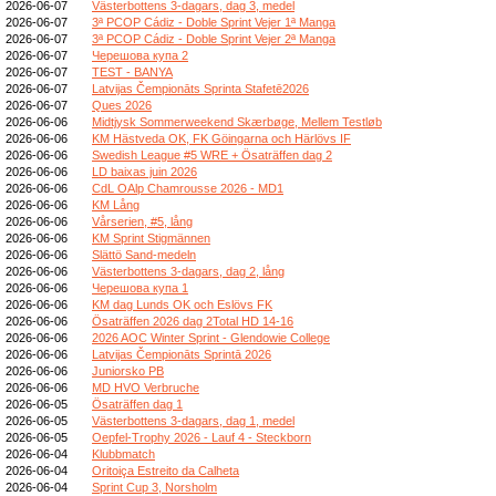
2026-06-07
Västerbottens 3-dagars, dag 3, medel
2026-06-07
3ª PCOP Cádiz - Doble Sprint Vejer 1ª Manga
2026-06-07
3ª PCOP Cádiz - Doble Sprint Vejer 2ª Manga
2026-06-07
Черешова купа 2
2026-06-07
TEST - BANYA
2026-06-07
Latvijas Čempionāts Sprinta Stafetē2026
2026-06-07
Ques 2026
2026-06-06
Midtjysk Sommerweekend Skærbøge, Mellem Testløb
2026-06-06
KM Hästveda OK, FK Göingarna och Härlövs IF
2026-06-06
Swedish League #5 WRE + Ösaträffen dag 2
2026-06-06
LD baixas juin 2026
2026-06-06
CdL OAlp Chamrousse 2026 - MD1
2026-06-06
KM Lång
2026-06-06
Vårserien, #5, lång
2026-06-06
KM Sprint Stigmännen
2026-06-06
Slättö Sand-medeln
2026-06-06
Västerbottens 3-dagars, dag 2, lång
2026-06-06
Черешова купа 1
2026-06-06
KM dag Lunds OK och Eslövs FK
2026-06-06
Ösaträffen 2026 dag 2Total HD 14-16
2026-06-06
2026 AOC Winter Sprint - Glendowie College
2026-06-06
Latvijas Čempionāts Sprintā 2026
2026-06-06
Juniorsko PB
2026-06-06
MD HVO Verbruche
2026-06-05
Ösaträffen dag 1
2026-06-05
Västerbottens 3-dagars, dag 1, medel
2026-06-05
Oepfel-Trophy 2026 - Lauf 4 - Steckborn
2026-06-04
Klubbmatch
2026-06-04
Oritoiça Estreito da Calheta
2026-06-04
Sprint Cup 3, Norsholm