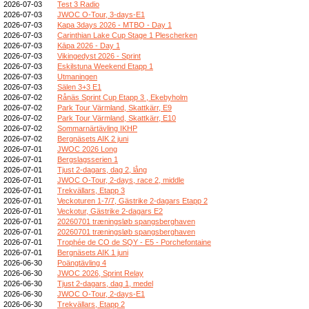
2026-07-03
Test 3 Radio
2026-07-03
JWOC O-Tour, 3-days-E1
2026-07-03
Kapa 3days 2026 - MTBO - Day 1
2026-07-03
Carinthian Lake Cup Stage 1 Plescherken
2026-07-03
Kāpa 2026 - Day 1
2026-07-03
Vikingedyst 2026 - Sprint
2026-07-03
Eskilstuna Weekend Etapp 1
2026-07-03
Utmaningen
2026-07-03
Sälen 3+3 E1
2026-07-02
Rånäs Sprint Cup Etapp 3 , Ekebyholm
2026-07-02
Park Tour Värmland, Skattkärr, E9
2026-07-02
Park Tour Värmland, Skattkärr, E10
2026-07-02
Sommarnärtävling IKHP
2026-07-02
Bergnäsets AIK 2 juni
2026-07-01
JWOC 2026 Long
2026-07-01
Bergslagsserien 1
2026-07-01
Tjust 2-dagars, dag 2, lång
2026-07-01
JWOC O-Tour, 2-days, race 2, middle
2026-07-01
Trekvällars, Etapp 3
2026-07-01
Veckoturen 1-7/7, Gästrike 2-dagars Etapp 2
2026-07-01
Veckotur, Gästrike 2-dagars E2
2026-07-01
20260701 træningsløb spangsberghaven
2026-07-01
20260701 træningsløb spangsberghaven
2026-07-01
Trophée de CO de SQY - E5 - Porchefontaine
2026-07-01
Bergnäsets AIK 1 juni
2026-06-30
Poängtävling 4
2026-06-30
JWOC 2026, Sprint Relay
2026-06-30
Tjust 2-dagars, dag 1, medel
2026-06-30
JWOC O-Tour, 2-days-E1
2026-06-30
Trekvällars, Etapp 2