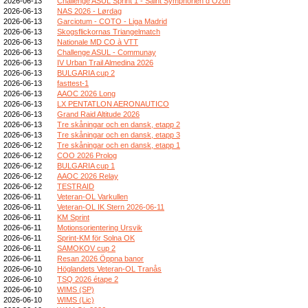
2026-06-13
Challenge ASUL Sprint 1 - Saint Symphorien d Ozon
2026-06-13
NAS 2026 - Lørdag
2026-06-13
Garciotum - COTO - Liga Madrid
2026-06-13
Skogsflickornas Triangelmatch
2026-06-13
Nationale MD CO à VTT
2026-06-13
Challenge ASUL - Communay
2026-06-13
IV Urban Trail Almedina 2026
2026-06-13
BULGARIA cup 2
2026-06-13
fasttest-1
2026-06-13
AAOC 2026 Long
2026-06-13
LX PENTATLON AERONAUTICO
2026-06-13
Grand Raid Altitude 2026
2026-06-13
Tre skåningar och en dansk, etapp 2
2026-06-13
Tre skåningar och en dansk, etapp 3
2026-06-12
Tre skåningar och en dansk, etapp 1
2026-06-12
COO 2026 Prolog
2026-06-12
BULGARIA cup 1
2026-06-12
AAOC 2026 Relay
2026-06-12
TESTRAID
2026-06-11
Veteran-OL Varkullen
2026-06-11
Veteran-OL IK Stern 2026-06-11
2026-06-11
KM Sprint
2026-06-11
Motionsorientering Ursvik
2026-06-11
Sprint-KM för Solna OK
2026-06-11
SAMOKOV cup 2
2026-06-11
Resan 2026 Öppna banor
2026-06-10
Höglandets Veteran-OL Tranås
2026-06-10
TSQ 2026 étape 2
2026-06-10
WIMS (SP)
2026-06-10
WIMS (Lic)