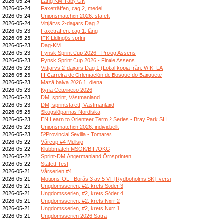
2026-05-24
Lång KM Täby OK
2026-05-24
Faxeträffen, dag 2, medel
2026-05-24
Unionsmatchen 2026, stafett
2026-05-24
Vittjärvs 2-dagars Dag 2
2026-05-23
Faxeträffen, dag 1, lång
2026-05-23
IFK Lidingös sprint
2026-05-23
Dag-KM
2026-05-23
Fynsk Sprint Cup 2026 - Prolog Assens
2026-05-23
Fynsk Sprint Cup 2026 - Finale Assens
2026-05-23
Vittjärvs 2-dagars Dag 1 (Lokal kopia från: WIK_LA
2026-05-23
III Carreira de Orientación do Bosque do Banquete
2026-05-23
Mazā balva 2026 1. diena
2026-05-23
Купа Севлиево 2026
2026-05-23
DM, sprint, Västmanland
2026-05-23
DM, sprintstafett, Västmanland
2026-05-23
Skogslöparnas Nordiska
2026-05-23
EN Learn to Orienteer Term 2 Series - Bray Park SH
2026-05-23
Unionsmatchen 2026, individuellt
2026-05-23
5ºProvincial Sevilla - Tomares
2026-05-22
Vårcup #4 Mullsjö
2026-05-22
Klubbmatch MSOK/BIF/OKG
2026-05-22
Sprint-DM Ångermanland Örnsprinten
2026-05-22
Stafett Test
2026-05-21
Vårserien #4
2026-05-21
Motions-OL - Borås 3 av 5 VT [Rydboholms SK]_versi
2026-05-21
Ungdomsserien, #2, krets Söder 3
2026-05-21
Ungdomsserien, #2, krets Söder 4
2026-05-21
Ungdomsserien, #2, krets Norr 2
2026-05-21
Ungdomsserien, #2, krets Norr 1
2026-05-21
Ungdomsserien 2026 Sätra