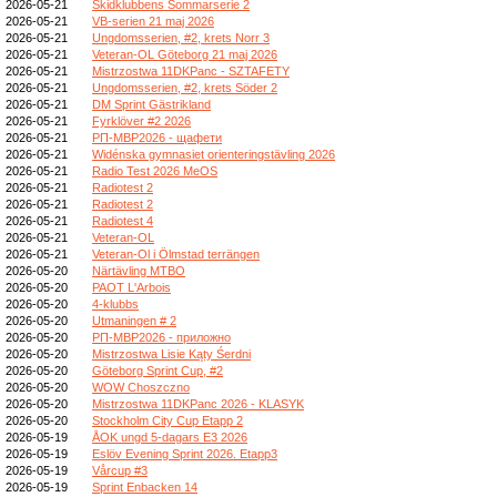
2026-05-21
Skidklubbens Sommarserie 2
2026-05-21
VB-serien 21 maj 2026
2026-05-21
Ungdomsserien, #2, krets Norr 3
2026-05-21
Veteran-OL Göteborg 21 maj 2026
2026-05-21
Mistrzostwa 11DKPanc - SZTAFETY
2026-05-21
Ungdomsserien, #2, krets Söder 2
2026-05-21
DM Sprint Gästrikland
2026-05-21
Fyrklöver #2 2026
2026-05-21
РП-МВР2026 - щафети
2026-05-21
Widénska gymnasiet orienteringstävling 2026
2026-05-21
Radio Test 2026 MeOS
2026-05-21
Radiotest 2
2026-05-21
Radiotest 2
2026-05-21
Radiotest 4
2026-05-21
Veteran-OL
2026-05-21
Veteran-Ol i Ölmstad terrängen
2026-05-20
Närtävling MTBO
2026-05-20
PAOT L'Arbois
2026-05-20
4-klubbs
2026-05-20
Utmaningen # 2
2026-05-20
РП-МВР2026 - приложно
2026-05-20
Mistrzostwa Lisie Kąty Śerdni
2026-05-20
Göteborg Sprint Cup, #2
2026-05-20
WOW Choszczno
2026-05-20
Mistrzostwa 11DKPanc 2026 - KLASYK
2026-05-20
Stockholm City Cup Etapp 2
2026-05-19
ÅOK ungd 5-dagars E3 2026
2026-05-19
Eslöv Evening Sprint 2026. Etapp3
2026-05-19
Vårcup #3
2026-05-19
Sprint Enbacken 14