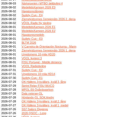
2026-08-03
Närkeserien i MTBO deltävling 4
2026-08-02
MedeltidsKampen 2026 E3
2026-08-02
Hagatorpslången
2026-08-02
Sudety Cup - E4
2026-08-02
Ziemeļvidzemes čempionāts 2026 2. diena
2026-08-02
VÖOL Radio Ny tävling
2026-08-01
MedeltidsKampen 2026 E1
2026-08-01
MedeltidsKampen 2026 E2
2026-08-01
Hagatorpsmedeln
2026-08-01
Sudety Cup - E3
2026-08-01
BLTM 2026
2026-08-01
V Carreira de Orientación Nocturna - Marin
2026-08-01
Ziemeļvidzemes čempionāts 2026 1. diena
2026-08-01
Ungdomens 10-mila HD20
2026-08-01
VOOL livetest 3
2026-08-01
FISU Portugal - Middle distance
2026-08-01
VOOL Radiotävling
2026-07-31
Sudety Cup - E2
2026-07-31
Ungdomens 10-mila HD14
2026-07-30
Sudety Cup - E1
2026-07-29
OK Hällens 3-kvällars, kväll 3, lång
2026-07-29
Sprint Relay FISU WUCO
2026-07-28
MPOL E6 Ögårdsparken
2026-07-28
Dala veteran-OL
2026-07-28
Höglands-OL SOK Aneby
2026-07-28
OK Hällens 3-kvällars, kväll 2, lång
2026-07-27
OK Hällens 3-kvällars, kväll 1, medel
2026-07-26
SS7 Sailors Diggings
2026-07-26
2026 QSOC - Long
2026-07-26
VÖOL livetest