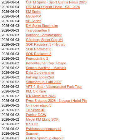
2026-06-04
ÖSTM Sprint - Sport Austria Finals 2026
2026-06-04
ÖSTM KO-Sprint Finale - SAF 2026
2026-06-04
KM Sprint
2026-06-04
Medel-KM
2026-06-04
VB-Serien
2026-06-03
DM Sprint Stockholm
2026-06-03
Trarydsgrillen II
2026-06-03
Borlänge Sommarsprint
2026-06-03
Göteborg Sprint Cup, #4
2026-06-03
SOK Radiotest 5 - Nyt løb
2026-06-03
SOK Radiotest 8
2026-06-03
SOK Radiotest 8
2026-06-02
Poängtävling 2
2026-06-02
Københavner Cup 3 etape.
2026-06-02
Semco Maritime - Marbæk
2026-06-02
Dala OL-veteraner
2026-06-02
trainingcapday2nd
2026-06-02
Sommercup 1 afd 2026
2026-06-02
VPT 4, final - Västmanland Park Tour
2026-06-02
KM, OK Kåre
2026-06-02
IFK Medel Km 2026
2026-06-02
Fyns 5-dages 2026 - 3 etape i Holluf Pile
2026-06-02
U-ringen etapp 3
2026-06-02
Till Skogs #2
2026-06-02
Puchar DGW
2026-06-02
Medel KM Eksjö SOK
2026-06-02
tEST 82
2026-06-02
Eskilstuna sprintcup #4
2026-06-02
Sommer
2026-06-01
FOK:s Sprintcup etapp 8