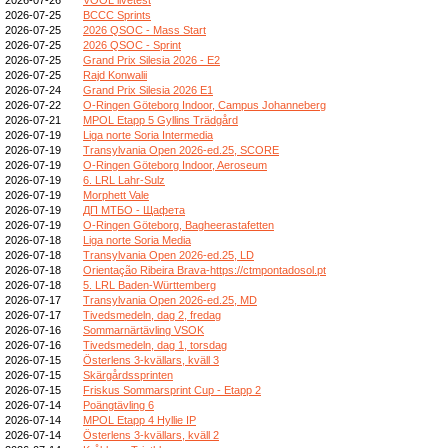
2026-07-25
BCCC Sprints
2026-07-25
2026 QSOC - Mass Start
2026-07-25
2026 QSOC - Sprint
2026-07-25
Grand Prix Silesia 2026 - E2
2026-07-25
Rajd Konwalii
2026-07-24
Grand Prix Silesia 2026 E1
2026-07-22
O-Ringen Göteborg Indoor, Campus Johanneberg
2026-07-21
MPOL Etapp 5 Gyllins Trädgård
2026-07-19
Liga norte Soria Intermedia
2026-07-19
Transylvania Open 2026-ed.25, SCORE
2026-07-19
O-Ringen Göteborg Indoor, Aeroseum
2026-07-19
6. LRL Lahr-Sulz
2026-07-19
Morphett Vale
2026-07-19
ДП МТБО - Щафета
2026-07-19
O-Ringen Göteborg, Bagheerastafetten
2026-07-18
Liga norte Soria Media
2026-07-18
Transylvania Open 2026-ed.25, LD
2026-07-18
Orientação Ribeira Brava-https://ctmpontadosol.pt
2026-07-18
5. LRL Baden-Württemberg
2026-07-17
Transylvania Open 2026-ed.25, MD
2026-07-17
Tivedsmedeln, dag 2, fredag
2026-07-16
Sommarnärtävling VSOK
2026-07-16
Tivedsmedeln, dag 1, torsdag
2026-07-15
Österlens 3-kvällars, kväll 3
2026-07-15
Skärgårdssprinten
2026-07-15
Friskus Sommarsprint Cup - Etapp 2
2026-07-14
Poängtävling 6
2026-07-14
MPOL Etapp 4 Hyllie IP
2026-07-14
Österlens 3-kvällars, kväll 2