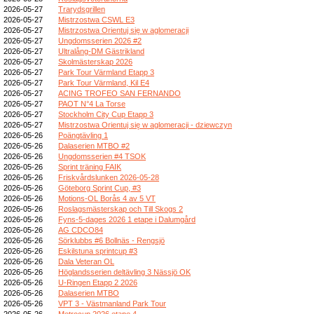
2026-05-27
Trarydsgrillen
2026-05-27
Mistrzostwa CSWL E3
2026-05-27
Mistrzostwa Orientuj się w aglomeracji
2026-05-27
Ungdomsserien 2026 #2
2026-05-27
Ultralång-DM Gästrikland
2026-05-27
Skolmästerskap 2026
2026-05-27
Park Tour Värmland Etapp 3
2026-05-27
Park Tour Värmland, Kil E4
2026-05-27
ACING TROFEO SAN FERNANDO
2026-05-27
PAOT N°4 La Torse
2026-05-27
Stockholm City Cup Etapp 3
2026-05-27
Mistrzostwa Orientuj się w aglomeracji - dziewczyn
2026-05-26
Poängtävling 1
2026-05-26
Dalaserien MTBO #2
2026-05-26
Ungdomsserien #4 TSOK
2026-05-26
Sprint träning FAIK
2026-05-26
Friskvårdslunken 2026-05-28
2026-05-26
Göteborg Sprint Cup, #3
2026-05-26
Motions-OL Borås 4 av 5 VT
2026-05-26
Roslagsmästerskap och Till Skogs 2
2026-05-26
Fyns-5-dages 2026 1 etape i Dalumgård
2026-05-26
AG CDCO84
2026-05-26
Sörklubbs #6 Bollnäs - Rengsjö
2026-05-26
Eskilstuna sprintcup #3
2026-05-26
Dala Veteran OL
2026-05-26
Höglandsserien deltävling 3 Nässjö OK
2026-05-26
U-Ringen Etapp 2 2026
2026-05-26
Dalaserien MTBO
2026-05-26
VPT 3 - Västmanland Park Tour
2026-05-26
Metrocup 2026 etape 4