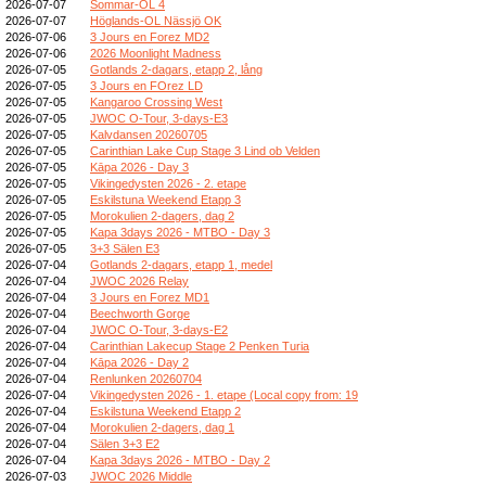
2026-07-07
Sommar-OL 4
2026-07-07
Höglands-OL Nässjö OK
2026-07-06
3 Jours en Forez MD2
2026-07-06
2026 Moonlight Madness
2026-07-05
Gotlands 2-dagars, etapp 2, lång
2026-07-05
3 Jours en FOrez LD
2026-07-05
Kangaroo Crossing West
2026-07-05
JWOC O-Tour, 3-days-E3
2026-07-05
Kalvdansen 20260705
2026-07-05
Carinthian Lake Cup Stage 3 Lind ob Velden
2026-07-05
Kāpa 2026 - Day 3
2026-07-05
Vikingedysten 2026 - 2. etape
2026-07-05
Eskilstuna Weekend Etapp 3
2026-07-05
Morokulien 2-dagers, dag 2
2026-07-05
Kapa 3days 2026 - MTBO - Day 3
2026-07-05
3+3 Sälen E3
2026-07-04
Gotlands 2-dagars, etapp 1, medel
2026-07-04
JWOC 2026 Relay
2026-07-04
3 Jours en Forez MD1
2026-07-04
Beechworth Gorge
2026-07-04
JWOC O-Tour, 3-days-E2
2026-07-04
Carinthian Lakecup Stage 2 Penken Turia
2026-07-04
Kāpa 2026 - Day 2
2026-07-04
Renlunken 20260704
2026-07-04
Vikingedysten 2026 - 1. etape (Local copy from: 19
2026-07-04
Eskilstuna Weekend Etapp 2
2026-07-04
Morokulien 2-dagers, dag 1
2026-07-04
Sälen 3+3 E2
2026-07-04
Kapa 3days 2026 - MTBO - Day 2
2026-07-03
JWOC 2026 Middle