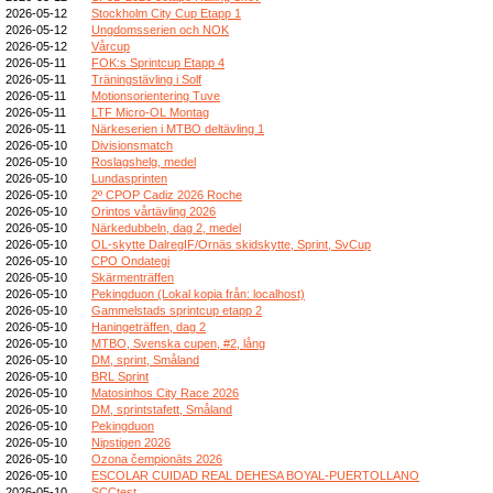
2026-05-12
Stockholm City Cup Etapp 1
2026-05-12
Ungdomsserien och NOK
2026-05-12
Vårcup
2026-05-11
FOK:s Sprintcup Etapp 4
2026-05-11
Träningstävling i Solf
2026-05-11
Motionsorientering Tuve
2026-05-11
LTF Micro-OL Montag
2026-05-11
Närkeserien i MTBO deltävling 1
2026-05-10
Divisionsmatch
2026-05-10
Roslagshelg, medel
2026-05-10
Lundasprinten
2026-05-10
2º CPOP Cadiz 2026 Roche
2026-05-10
Orintos vårtävling 2026
2026-05-10
Närkedubbeln, dag 2, medel
2026-05-10
OL-skytte DalregIF/Ornäs skidskytte, Sprint, SvCup
2026-05-10
CPO Ondategi
2026-05-10
Skärmenträffen
2026-05-10
Pekingduon (Lokal kopia från: localhost)
2026-05-10
Gammelstads sprintcup etapp 2
2026-05-10
Haningeträffen, dag 2
2026-05-10
MTBO, Svenska cupen, #2, lång
2026-05-10
DM, sprint, Småland
2026-05-10
BRL Sprint
2026-05-10
Matosinhos City Race 2026
2026-05-10
DM, sprintstafett, Småland
2026-05-10
Pekingduon
2026-05-10
Nipstigen 2026
2026-05-10
Ozona čempionāts 2026
2026-05-10
ESCOLAR CUIDAD REAL DEHESA BOYAL-PUERTOLLANO
2026-05-10
SCCtest