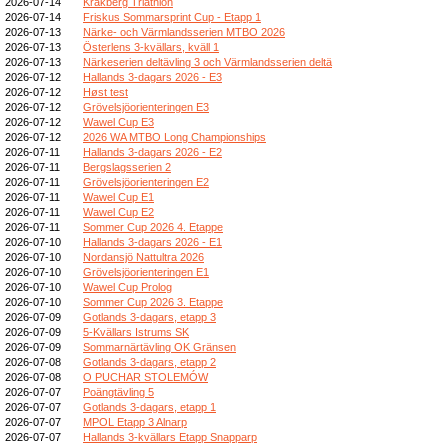
2026-07-14
Kråkberg Triathlon
2026-07-14
Friskus Sommarsprint Cup - Etapp 1
2026-07-13
Närke- och Värmlandsserien MTBO 2026
2026-07-13
Österlens 3-kvällars, kväll 1
2026-07-13
Närkeserien deltävling 3 och Värmlandsserien deltä
2026-07-12
Hallands 3-dagars 2026 - E3
2026-07-12
Høst test
2026-07-12
Grövelsjöorienteringen E3
2026-07-12
Wawel Cup E3
2026-07-12
2026 WA MTBO Long Championships
2026-07-11
Hallands 3-dagars 2026 - E2
2026-07-11
Bergslagsserien 2
2026-07-11
Grövelsjöorienteringen E2
2026-07-11
Wawel Cup E1
2026-07-11
Wawel Cup E2
2026-07-11
Sommer Cup 2026 4. Etappe
2026-07-10
Hallands 3-dagars 2026 - E1
2026-07-10
Nordansjö Nattultra 2026
2026-07-10
Grövelsjöorienteringen E1
2026-07-10
Wawel Cup Prolog
2026-07-10
Sommer Cup 2026 3. Etappe
2026-07-09
Gotlands 3-dagars, etapp 3
2026-07-09
5-Kvällars Istrums SK
2026-07-09
Sommarnärtävling OK Gränsen
2026-07-08
Gotlands 3-dagars, etapp 2
2026-07-08
O PUCHAR STOLEMÓW
2026-07-07
Poängtävling 5
2026-07-07
Gotlands 3-dagars, etapp 1
2026-07-07
MPOL Etapp 3 Alnarp
2026-07-07
Hallands 3-kvällars Etapp Snapparp