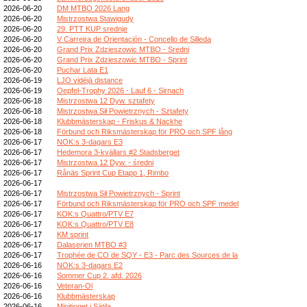
2026-06-20
DM MTBO 2026 Lang
2026-06-20
Mistrzostwa Stawigudy
2026-06-20
29. PTT KUP srednje
2026-06-20
V Carreira de Orientación - Concello de Silleda
2026-06-20
Grand Prix Zdzieszowic MTBO - Sredni
2026-06-20
Grand Prix Zdzieszowic MTBO - Sprint
2026-06-20
Puchar Lata E1
2026-06-19
LJO vidējā distance
2026-06-19
Oepfel-Trophy 2026 - Lauf 6 - Sirnach
2026-06-18
Mistrzostwa 12 Dyw. sztafety
2026-06-18
Mistrzostwa Sił Powietrznych - Sztafety
2026-06-18
Klubbmästerskap - Friskus & Nackhe
2026-06-18
Förbund och Riksmästerskap för PRO och SPF lång
2026-06-17
NOK:s 3-dagars E3
2026-06-17
Hedemora 3-kvällars #2 Stadsberget
2026-06-17
Mistrzostwa 12 Dyw. - średni
2026-06-17
Rånäs Sprint Cup Etapp 1, Rimbo
2026-06-17
2026-06-17
Mistrzostwa Sił Powietrznych - Sprint
2026-06-17
Förbund och Riksmästerskap för PRO och SPF medel
2026-06-17
KOK:s Quattro/PTV E7
2026-06-17
KOK:s Quattro/PTV E8
2026-06-17
KM sprint
2026-06-17
Dalaserien MTBO #3
2026-06-17
Trophée de CO de SQY - E3 - Parc des Sources de la
2026-06-16
NOK:s 3-dagars E2
2026-06-16
Sommer Cup 2. afd. 2026
2026-06-16
Veteran-Ol
2026-06-16
Klubbmästerskap
2026-06-16
Minitjoget i Sätila