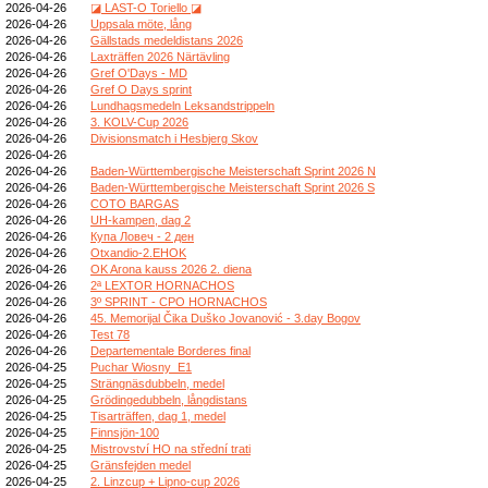
2026-04-26
◪ LAST-O Toriello ◪
2026-04-26
Uppsala möte, lång
2026-04-26
Gällstads medeldistans 2026
2026-04-26
Laxträffen 2026 Närtävling
2026-04-26
Gref O'Days - MD
2026-04-26
Gref O Days sprint
2026-04-26
Lundhagsmedeln Leksandstrippeln
2026-04-26
3. KOLV-Cup 2026
2026-04-26
Divisionsmatch i Hesbjerg Skov
2026-04-26
2026-04-26
Baden-Württembergische Meisterschaft Sprint 2026 N
2026-04-26
Baden-Württembergische Meisterschaft Sprint 2026 S
2026-04-26
COTO BARGAS
2026-04-26
UH-kampen, dag 2
2026-04-26
Купа Ловеч - 2 ден
2026-04-26
Otxandio-2.EHOK
2026-04-26
OK Arona kauss 2026 2. diena
2026-04-26
2ª LEXTOR HORNACHOS
2026-04-26
3º SPRINT - CPO HORNACHOS
2026-04-26
45. Memorijal Čika Duško Jovanović - 3.day Bogov
2026-04-26
Test 78
2026-04-26
Departementale Borderes final
2026-04-25
Puchar Wiosny_E1
2026-04-25
Strängnäsdubbeln, medel
2026-04-25
Grödingedubbeln, långdistans
2026-04-25
Tisarträffen, dag 1, medel
2026-04-25
Finnsjön-100
2026-04-25
Mistrovství HO na střední trati
2026-04-25
Gränsfejden medel
2026-04-25
2. Linzcup + Lipno-cup 2026