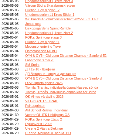
2026-05-05
Ungdomsserien #1, krets Norr 3
2026-05-05
Vårcup Södra Skaraborgskretsen
2026-05-05
Puchar D-cy 8 pplot E2
2026-05-05
Ungdomsserien #1 Krets Söder 1
2026-05-05
Wr. Paarlauf-Schulmeisterschaft 2025/26 - 3. Lauf
2026-05-05
Jonas test
2026-05-05
Biskopsgårdens Sprint Rumble
2026-05-05
Ungdomsserien #1, krets Norr 2
2026-05-04
FOK:s Sprintcup etapp 3
2026-05-04
Puchar D-cy 8 pplot E1
2026-05-04
Motionsorientering Tuve
2026-05-04
Östgötaserien MTBO
2026-05-04
OY4 & OY5 - Qld Long Distance Champs - Samford E2
2026-05-03
Labaroche 3 mai 26
2026-05-03
SM Sprint
2026-05-03
ДП 12-18 - Щафети
2026-05-03
ДП Ветерани - средна дистанция
2026-05-03
OY4 & OY5 - Qld Long Distance Champs - Samford
2026-05-03
LSVS sporta spēles 2026
2026-05-03
Tiomila, Tranås, individuella öppna klasser, sönda
2026-05-02
Tiomila, Tranås, individuella öppna klasser, lörda
2026-05-01
OK Älmes vårtävling 2026
2026-05-01
VII GIGANTES TRAIL
2026-05-01
Polkasprinten
2026-04-30
Akl School Relays_Individual
2026-04-30
VeteranOL IFK Linköpings OS
2026-04-29
FOK:s Sprintcup Etapp 2
2026-04-29
Fyrklöver #1 2026
2026-04-29
U-serie 2 Västra Blekinge
2026-04-29
U-serie, MotionsOL och MTBO