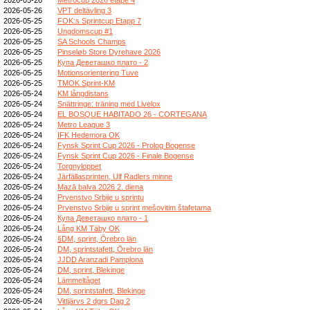
2026-05-26
VPT deltävling 3
2026-05-25
FOK:s Sprintcup Etapp 7
2026-05-25
Ungdomscup #1
2026-05-25
SA Schools Champs
2026-05-25
Pinseløb Store Dyrehave 2026
2026-05-25
Купа Деветашко плато - 2
2026-05-25
Motionsorientering Tuve
2026-05-25
TMOK Sprint-KM
2026-05-24
KM långdistans
2026-05-24
Snättringe: träning med Livelox
2026-05-24
EL BOSQUE HABITADO 26 - CORTEGANA
2026-05-24
Metro League 3
2026-05-24
IFK Hedemora OK
2026-05-24
Fynsk Sprint Cup 2026 - Prolog Bogense
2026-05-24
Fynsk Sprint Cup 2026 - Finale Bogense
2026-05-24
Torgnyloppet
2026-05-24
Järfällasprinten, Ulf Radlers minne
2026-05-24
Mazā balva 2026 2. diena
2026-05-24
Prvenstvo Srbije u sprintu
2026-05-24
Prvenstvo Srbije u sprint mešovitim štafetama
2026-05-24
Купа Деветашко плато - 1
2026-05-24
Lång KM Täby OK
2026-05-24
§DM, sprint, Örebro län
2026-05-24
DM, sprintstafett, Örebro län
2026-05-24
JJDD Aranzadi Pamplona
2026-05-24
DM, sprint, Blekinge
2026-05-24
Lämmeltåget
2026-05-24
DM, sprintstafett, Blekinge
2026-05-24
Vittjärvs 2 dgrs Dag 2