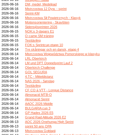
2026-06-16
DM, medel, Medelpad
2026-06-16
Mistrzostwa 12 Dyw. - sprint
2026-06-16
Sprint-KM
2026-06-16
Mistrzostwa Sił Powietrznych - Klasyk
2026-06-16
Motionsorientering - Skavlöten
2026-06-16
Sidensjösprinten 2026
2026-06-15
NOK:s 3-dagars E1
2026-06-15
O-camp SM träning
2026-06-15
Testtävling
2026-06-15
FOK:s Sprintcup etapp 10
2026-06-14
Tre skåningar och en dansk, etapp 4
2026-06-14
Mistrzostwa Województwa Pomorskiego w klasyku
2026-06-14
LRL Oberkirch
2026-06-14
LM und DPT Doppelsprint Lauf 2
2026-06-14
Oberkirch Challenge
2026-06-14
GOL SEGURA
2026-06-14
4.TC - Mitteldistanz
2026-06-14
NAS 2026 - Søndag
2026-06-14
Testtävling
2026-06-14
CF CO à VTT - Longue Distance
2026-06-14
Almonacid MTB-O
2026-06-14
Almonacid Sprint
2026-06-14
AAOC 2026 Middle
2026-06-14
BULGARIA cup 3
2026-06-14
GP Hades 2026 E5
2026-06-14
Grand Raid Altitude 2026 E2
2026-06-13
AOC 2026 Onehunga High Sprint
2026-06-13
sprint 50 ans OPA
2026-06-13
Mistrzostwa Gołdapii