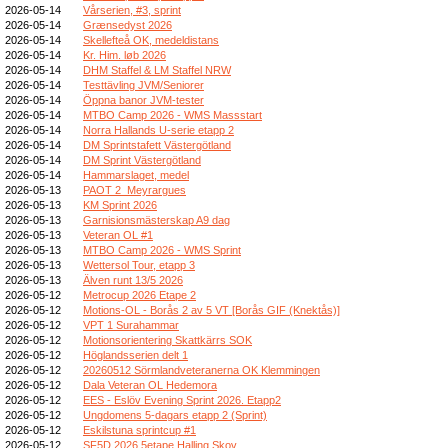
2026-05-14
Vårserien, #3, sprint
2026-05-14
Grænsedyst 2026
2026-05-14
Skellefteå OK, medeldistans
2026-05-14
Kr. Him. løb 2026
2026-05-14
DHM Staffel & LM Staffel NRW
2026-05-14
Testtävling JVM/Seniorer
2026-05-14
Öppna banor JVM-tester
2026-05-14
MTBO Camp 2026 - WMS Massstart
2026-05-14
Norra Hallands U-serie etapp 2
2026-05-14
DM Sprintstafett Västergötland
2026-05-14
DM Sprint Västergötland
2026-05-14
Hammarslaget, medel
2026-05-13
PAOT 2_Meyrargues
2026-05-13
KM Sprint 2026
2026-05-13
Garnisionsmästerskap A9 dag
2026-05-13
Veteran OL #1
2026-05-13
MTBO Camp 2026 - WMS Sprint
2026-05-13
Wettersol Tour, etapp 3
2026-05-13
Älven runt 13/5 2026
2026-05-12
Metrocup 2026 Etape 2
2026-05-12
Motions-OL - Borås 2 av 5 VT [Borås GIF (Knektås)]
2026-05-12
VPT 1 Surahammar
2026-05-12
Motionsorientering Skattkärrs SOK
2026-05-12
Höglandsserien delt 1
2026-05-12
20260512 Sörmlandveteranerna OK Klemmingen
2026-05-12
Dala Veteran OL Hedemora
2026-05-12
EES - Eslöv Evening Sprint 2026. Etapp2
2026-05-12
Ungdomens 5-dagars etapp 2 (Sprint)
2026-05-12
Eskilstuna sprintcup #1
2026-05-12
SF5D 2026 5etape Halling Skov