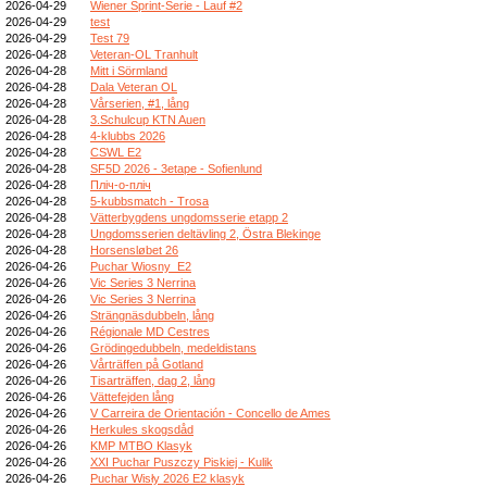
2026-04-29
Wiener Sprint-Serie - Lauf #2
2026-04-29
test
2026-04-29
Test 79
2026-04-28
Veteran-OL Tranhult
2026-04-28
Mitt i Sörmland
2026-04-28
Dala Veteran OL
2026-04-28
Vårserien, #1, lång
2026-04-28
3.Schulcup KTN Auen
2026-04-28
4-klubbs 2026
2026-04-28
CSWL E2
2026-04-28
SF5D 2026 - 3etape - Sofienlund
2026-04-28
Пліч-о-пліч
2026-04-28
5-kubbsmatch - Trosa
2026-04-28
Vätterbygdens ungdomsserie etapp 2
2026-04-28
Ungdomsserien deltävling 2, Östra Blekinge
2026-04-28
Horsensløbet 26
2026-04-26
Puchar Wiosny_E2
2026-04-26
Vic Series 3 Nerrina
2026-04-26
Vic Series 3 Nerrina
2026-04-26
Strängnäsdubbeln, lång
2026-04-26
Régionale MD Cestres
2026-04-26
Grödingedubbeln, medeldistans
2026-04-26
Vårträffen på Gotland
2026-04-26
Tisarträffen, dag 2, lång
2026-04-26
Vättefejden lång
2026-04-26
V Carreira de Orientación - Concello de Ames
2026-04-26
Herkules skogsdåd
2026-04-26
KMP MTBO Klasyk
2026-04-26
XXI Puchar Puszczy Piskiej - Kulik
2026-04-26
Puchar Wisły 2026 E2 klasyk