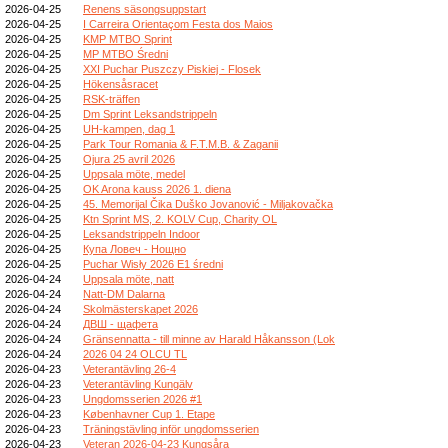
2026-04-25
Renens säsongsuppstart
2026-04-25
I Carreira Orientaçom Festa dos Maios
2026-04-25
KMP MTBO Sprint
2026-04-25
MP MTBO Średni
2026-04-25
XXI Puchar Puszczy Piskiej - Flosek
2026-04-25
Hökensåsracet
2026-04-25
RSK-träffen
2026-04-25
Dm Sprint Leksandstrippeln
2026-04-25
UH-kampen, dag 1
2026-04-25
Park Tour Romania & F.T.M.B. & Zaganii
2026-04-25
Ojura 25 avril 2026
2026-04-25
Uppsala möte, medel
2026-04-25
OK Arona kauss 2026 1. diena
2026-04-25
45. Memorijal Čika Duško Jovanović - Miljakovačka
2026-04-25
Ktn Sprint MS, 2. KOLV Cup, Charity OL
2026-04-25
Leksandstrippeln Indoor
2026-04-25
Купа Ловеч - Нощно
2026-04-25
Puchar Wisły 2026 E1 średni
2026-04-24
Uppsala möte, natt
2026-04-24
Natt-DM Dalarna
2026-04-24
Skolmästerskapet 2026
2026-04-24
ДВШ - щафета
2026-04-24
Gränsennatta - till minne av Harald Håkansson (Lok
2026-04-24
2026 04 24 OLCU TL
2026-04-23
Veterantävling 26-4
2026-04-23
Veterantävling Kungälv
2026-04-23
Ungdomsserien 2026 #1
2026-04-23
Københavner Cup 1. Etape
2026-04-23
Träningstävling inför ungdomsserien
2026-04-23
Veteran 2026-04-23 Kungsåra