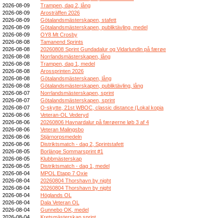
2026-08-09
Trampen, dag 2, lång
2026-08-09
Arosträffen 2026
2026-08-09
Götalandsmästerskapen, stafett
2026-08-09
Götalandsmästerskapen, publiktävling, medel
2026-08-09
OY8 Mt Crosby
2026-08-08
Tamanend Sprints
2026-08-08
20260808 Sprint Gundadalur og Vidarlundin på færøe
2026-08-08
Norrlandsmästerskapen, lång
2026-08-08
Trampen, dag 1, medel
2026-08-08
Arossprinten 2026
2026-08-08
Götalandsmästerskapen, lång
2026-08-08
Götalandsmästerskapen, publiktävling, lång
2026-08-07
Norrlandsmästerskapen, sprint
2026-08-07
Götalandsmästerskapen, sprint
2026-08-07
O-skytte, 21st WBOC, classic distance (Lokal kopia
2026-08-06
Veteran-OL Vederyd
2026-08-06
20260806 Havnardalur på færøerne løb 3 af 4
2026-08-06
Veteran Malingsbo
2026-08-06
Stjärnorpsmedeln
2026-08-06
Distriktsmatch - dag 2, Sprintstafett
2026-08-05
Borlänge Sommarsprint #1
2026-08-05
Klubbmästerskap
2026-08-05
Distriktsmatch - dag 1, medel
2026-08-04
MPOL Etapp 7 Oxie
2026-08-04
20260804 Thorshavn by night
2026-08-04
20260804 Thorshavn by night
2026-08-04
Höglands OL
2026-08-04
Dala Veteran OL
2026-08-04
Gunnebo OK, medel
2026-08-04
Kretsmästerskap sprint