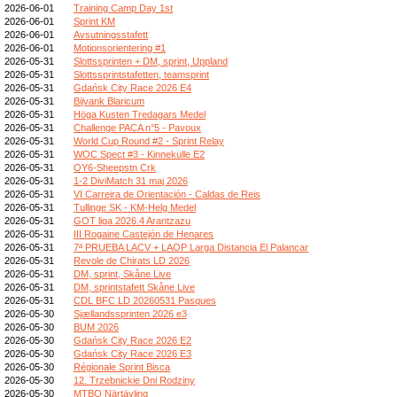
2026-06-01
Training Camp Day 1st
2026-06-01
Sprint KM
2026-06-01
Avsutningsstafett
2026-06-01
Motionsorientering #1
2026-05-31
Slottssprinten + DM, sprint, Uppland
2026-05-31
Slottssprintstafetten, teamsprint
2026-05-31
Gdańsk City Race 2026 E4
2026-05-31
Bijvank Blaricum
2026-05-31
Höga Kusten Tredagars Medel
2026-05-31
Challenge PACA n°5 - Pavoux
2026-05-31
World Cup Round #2 - Sprint Relay
2026-05-31
WOC Spect #3 - Kinnekulle E2
2026-05-31
OY6-Sheepstn Crk
2026-05-31
1-2 DiviMatch 31 maj 2026
2026-05-31
VI Carreira de Orientación - Caldas de Reis
2026-05-31
Tullinge SK - KM-Helg Medel
2026-05-31
GOT liga 2026.4 Arantzazu
2026-05-31
III Rogaine Castejón de Henares
2026-05-31
7ª PRUEBA LACV + LAOP Larga Distancia El Palancar
2026-05-31
Revole de Chirats LD 2026
2026-05-31
DM, sprint, Skåne Live
2026-05-31
DM, sprintstafett Skåne Live
2026-05-31
CDL BFC LD 20260531 Pasques
2026-05-30
Sjællandssprinten 2026 e3
2026-05-30
BUM 2026
2026-05-30
Gdańsk City Race 2026 E2
2026-05-30
Gdańsk City Race 2026 E3
2026-05-30
Régionale Sprint Bisca
2026-05-30
12. Trzebnickie Dni Rodziny
2026-05-30
MTBO Närtävling