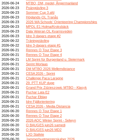
2026-06-24
MTBO, DM, medel, Ångermanland
2026-06-23
Poängtävling 3
2026-06-23
Sommer Cup 3.afd
2026-06-23
Höglands-OL Tranås
2026-06-23
2026 WA Schools’ Orienteering Championships
2026-06-23
MPOL E1 Holma/Kroksbäck
2026-06-23
Dala Veteran OL Kvarnsveden
2026-06-23
Idre 3-dagars etapp #2
2026-06-22
Träningstävling
2026-06-22
Idre 3-dagars etapp #1
2026-06-21
Rennes O Tour Etape 3
2026-06-21
Rennes O Tour Etape 4
2026-06-21
LM Sprint für Burgenland u. Steiermark
2026-06-21
Sprint Morlaas
2026-06-21
DM MTBO 2026 Mellemdistance
2026-06-21
CESA 2026 - Sprint
2026-06-21
Challenge Paca Laragne
2026-06-21
29. PTT KUP duge
2026-06-21
Grand Prix Zdzieszowic MTBO - Klasyk
2026-06-21
Puchar Lata E2
2026-06-21
Puchar Elbląg
2026-06-21
Idre Fjällorientering
2026-06-21
CESA 2026 - Media Distancia
2026-06-20
Rennes O Tour Etape 1
2026-06-20
Rennes O Tour Etape 2
2026-06-20
2026 AOC Winter Sprint - Selwyn
2026-06-20
O BAUGES juin26 samedi
2026-06-20
O BAUGES juin26 MD2
2026-06-20
LJO Stafete
2026-06-20
Jammerbugtmesterskaber 2026