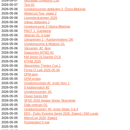
2026-05-07
Nissadals Ungdoms Cup
2026-05-07
Test 81
2026-05-06
Ungdomsserien deltävling 3, Östra Blekinge
2026-05-06
Wettersol Tour, etapp 2
2026-05-06
Ljungsbrokampen 2026
2026-05-06
Oligan deltävling 2
2026-05-06
Ungdomsserie 3 Västra Blekinge
2026-05-06
PAOT 1_Gardanne
2026-05-06
Veteran OL 3-stad
2026-05-06
Utmaningen 1 - Karlsbyhedens OK
2026-05-06
Ungdomsserie & Motions-OL
2026-05-06
Vårserien, #2, lång
2026-05-06
Dalaserien MTBO #1
2026-05-06
KM Sprint OLTeamet OCK
2026-05-06
KTHM 2026
2026-05-06
Älgsprinten Trimtex Cup 1
2026-05-06
Firma-O-Løb 2026-05-06
2026-05-06
DPM lang
2026-05-05
DPM prolog
2026-05-05
Ungdomsserien #1, krets Norr 1
2026-05-05
5-klubbsmatch #2
2026-05-05
Ungdomsserien, #1
2026-05-05
Öppet Sprint-KM
2026-05-05
SF5D 2026 4etape Vester Skerninge
2026-05-05
Dala veteran-OL
2026-05-05
Ungdomsserien, #1, krets Söder 3 & 4
2026-05-05
EES - Eslöv Evening Sprint 2026. Etapp1 / KM Lunds
2026-05-05
MetroCup 2026, Etape1
2026-05-05
Pumpentest 5 maj
2026-05-05