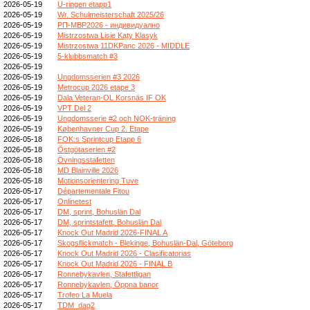
2026-05-19
U-ringen etapp1
2026-05-19
Wr. Schulmeisterschaft 2025/26
2026-05-19
РП-МВР2026 - индивидуално
2026-05-19
Mistrzostwa Lisie Kąty Klasyk
2026-05-19
Mistrzostwa 11DKPanc 2026 - MIDDLE
2026-05-19
5-klubbsmatch #3
2026-05-19
2026-05-19
Ungdomsserien #3 2026
2026-05-19
Metrocup 2026 etape 3
2026-05-19
Dala Veteran-OL Korsnäs IF OK
2026-05-19
VPT Del 2
2026-05-19
Ungdomsserie #2 och NOK-träning
2026-05-19
Københavner Cup 2. Etape
2026-05-18
FOK:s Sprintcup Etapp 6
2026-05-18
Östgötaserien #2
2026-05-18
Övningsstafetten
2026-05-18
MD Blainville 2026
2026-05-18
Motionsorientering Tuve
2026-05-17
Départementale Fitou
2026-05-17
Onlinetest
2026-05-17
DM, sprint, Bohuslän Dal
2026-05-17
DM, sprintstafett, Bohuslän Dal
2026-05-17
Knock Out Madrid 2026-FINAL A
2026-05-17
Skogsflickmatch - Blekinge, Bohuslän-Dal, Göteborg
2026-05-17
Knock Out Madrid 2026 - Clasificatorias
2026-05-17
Knock Out Madrid 2026 - FINAL B
2026-05-17
Ronnebykavlen, Stafettligan
2026-05-17
Ronnebykavlen, Öppna banor
2026-05-17
Trofeo La Muela
2026-05-17
TDM_dag2