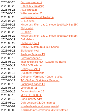
2026-08-26
Bergslagsserien 4
2026-08-26
Userie 6 V Blekinge
2026-08-26
Albaniløbet 26
2026-08-25
Willemoesløbet 26
2026-08-25
Höglandsserien deltävling 4
2026-08-23
CFLD 2026
2026-08-23
Kilsbergsträffen, dag 2, medel (publiktävling SM)
2026-08-23
SM, stafett
2026-08-22
CF relais
2026-08-22
Kilsbergsträffen, dag 1, medel (publiktävling SM)
2026-08-22
DM Mellem
2026-08-22
SM Medel, final
2026-08-21
D88 MD Monthureux sur Saône
2026-08-21
SM Medel, kval
2026-08-20
Faaborg 3-dages E2
2026-08-19
Bergslagsserien 3
2026-08-19
Inter-régionale MD - Luxeuil-les-Bains
2026-08-17
D88 LD Tignécourt
2026-08-16
D88 Sprint Vittel
2026-08-16
DM sprint Värmland
2026-08-16
DM sprint Värmland - öppen stafett
2026-08-14
TOnS of fun Sprinten + Masstart
2026-08-13
Faaborg 3-dages E1
2026-08-13
Veteran 26-11
2026-08-13
Antvorskovløbet 26
2026-08-11
MPOL E8 Bulltofta
2026-08-11
Sörklubbs #7 Alfta
2026-08-11
Dala veteran-OL Domnarvet
2026-08-09
Norrlandsmästerskapen, medel
2026-08-09
Norrlandsmästerskapen, distriktsstafett