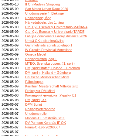
2026-05-10
II Ori Madeira Shopping
2026-05-09
San Mateo Urban Race 2026
2026-05-09
Ungdomsserie 4, Blekinge
2026-05-09
Roslagshelg, lång
2026-05-09
Närkedubbeln, dag 1, lång
2026-05-09
Cto. CyL Escolar y Universitario MAÑANA
2026-05-09
Cto. CyL Escolar y Universitario TARDE
2026-05-09
Latvijas čempionāts Garajā distancē 2026
2026-05-09
Umeå OK:s distriktstävling
2026-05-09
Gammelstads sprintcup etapp 1
2026-05-09
IV Circuito Provincial Montellano
2026-05-09
Omega Medel
2026-05-09
Haningeträffen, dag 1
2026-05-09
MTBO, Svenska cupen, #1, sprint
2026-05-09
DM, sprintstafett, Halland + Göteborg
2026-05-09
DM, sprint, Halland + Göteborg
2026-05-09
Deutsche Meisterschaft Mittel
2026-05-09
Fäbodloppet
2026-05-09
Kärntner Meisterschaft Mitteldistanz
2026-05-08
Prolog zur DM Mittel
2026-05-08
Командний чемпіонат України E1
2026-05-08
DM, sprint, XX
2026-05-07
DPM Sprint
2026-05-07
Roslagsveteranerna
2026-05-07
Ungdomstrollet
2026-05-07
Motions-OL Västerås SOK
2026-05-07
DV Pumoen Korsnäs IF OK
2026-05-07
Firma-O-Løb 20260507
2026-05-07