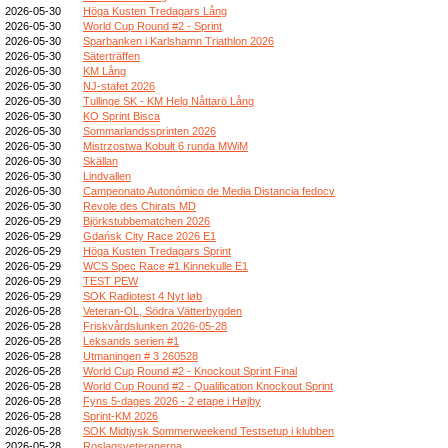
2026-05-30
Höga Kusten Tredagars Lång
2026-05-30
World Cup Round #2 - Sprint
2026-05-30
Sparbanken i Karlshamn Triathlon 2026
2026-05-30
Säterträffen
2026-05-30
KM Lång
2026-05-30
NJ-stafet 2026
2026-05-30
Tullinge SK - KM Helg Nåttarö Lång
2026-05-30
KO Sprint Bisca
2026-05-30
Sommarlandssprinten 2026
2026-05-30
Mistrzostwa Kobułt 6 runda MWiM
2026-05-30
Skällan
2026-05-30
Lindvallen
2026-05-30
Campeonato Autonómico de Media Distancia fedocv
2026-05-30
Revole des Chirats MD
2026-05-29
Björkstubbematchen 2026
2026-05-29
Gdańsk City Race 2026 E1
2026-05-29
Höga Kusten Tredagars Sprint
2026-05-29
WCS Spec Race #1 Kinnekulle E1
2026-05-29
TEST PEW
2026-05-29
SOK Radiotest 4 Nyt løb
2026-05-28
Veteran-OL, Södra Vätterbygden
2026-05-28
Friskvårdslunken 2026-05-28
2026-05-28
Leksands serien #1
2026-05-28
Utmaningen # 3 260528
2026-05-28
World Cup Round #2 - Knockout Sprint Final
2026-05-28
World Cup Round #2 - Qualification Knockout Sprint
2026-05-28
Fyns 5-dages 2026 - 2 etape i Højby
2026-05-28
Sprint-KM 2026
2026-05-28
SOK Midtjysk Sommerweekend Testsetup i klubben
2026-05-28
Roslagsveteranerna