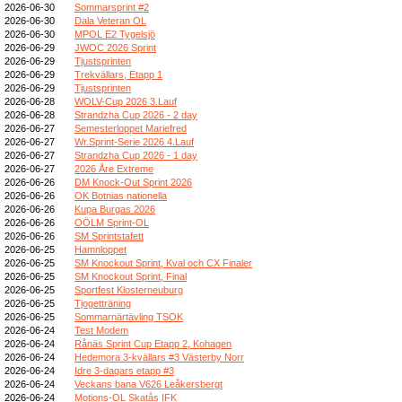
2026-06-30
Sommarsprint #2
2026-06-30
Dala Veteran OL
2026-06-30
MPOL E2 Tygelsjö
2026-06-29
JWOC 2026 Sprint
2026-06-29
Tjustsprinten
2026-06-29
Trekvällars, Etapp 1
2026-06-29
Tjustsprinten
2026-06-28
WOLV-Cup 2026 3.Lauf
2026-06-28
Strandzha Cup 2026 - 2 day
2026-06-27
Semesterloppet Mariefred
2026-06-27
Wr.Sprint-Serie 2026 4.Lauf
2026-06-27
Strandzha Cup 2026 - 1 day
2026-06-27
2026 Åre Extreme
2026-06-26
DM Knock-Out Sprint 2026
2026-06-26
OK Botnias nationella
2026-06-26
Kupa Burgas 2026
2026-06-26
OÖLM Sprint-OL
2026-06-26
SM Sprintstafett
2026-06-25
Hamnloppet
2026-06-25
SM Knockout Sprint, Kval och CX Finaler
2026-06-25
SM Knockout Sprint, Final
2026-06-25
Sportfest Klosterneuburg
2026-06-25
Tjogetträning
2026-06-25
Sommarnärtävling TSOK
2026-06-24
Test Modem
2026-06-24
Rånäs Sprint Cup Etapp 2, Kohagen
2026-06-24
Hedemora 3-kvällars #3 Västerby Norr
2026-06-24
Idre 3-dagars etapp #3
2026-06-24
Veckans bana V626 Leåkersbergt
2026-06-24
Motions-OL Skatås IFK