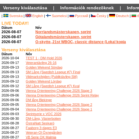
Verseny kiválasztása
|
Információk rendezõknek
|
Infor
|
Svenska
|
English
|
Suomeksi
|
Русский
|
Česky
|
Deutsch
|
б
LIVE TODAY!
Dátum
Név
2026-08-07
Norrlandsmästerskapen, sprint
2026-08-07
Götalandsmästerskapen, sprint
2026-08-07
O-skytte, 21st WBOC, classic distance (Lokal kopia
Verseny kiválasztása
Dátum
Név
2026-10-04
TEST 1 - DM-Hold 2026
2026-09-17
Veterantävling 26-16
2026-09-13
Golden Wekend Söndag
2026-09-13
SM Lång (Swedish League #7) Final
2026-09-13
Vildmarksfejden (Publiktävling SM)
2026-09-12
Golden Wekend Lördag
2026-09-12
SM Lång (Swedish League #7) Kval
2026-09-06
Vienna Orienteering Challenge 2026 Stage 3
2026-09-06
Vienna Orienteering Challenge 2026 Sprint Relay
2026-09-06
DM lång Blekinge
2026-09-05
Vienna Orienteering Challenge 2026 Stage 2
2026-09-04
Vienna Orienteering Challenge 2026 Stage 1
2026-09-03
Sprintserie x VOC 2026
2026-08-30
DM-Lång, Västerbotten
2026-08-28
ÖstraNatt Seskarö
2026-08-27
Faaborg 3-dages E3
2026-08-27
Veteran-Ol Öxnegården
2026-08-27
VB Serie OK Malmia