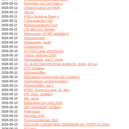
2026-05-12
Stockholm City Cup Etapp 1
2026-05-12
Ungdomsserien och NOK
2026-05-12
Vårcup
2026-05-11
FOK:s Sprintcup Etapp 4
2026-05-11
Träningstävling i Solf
2026-05-11
Motionsorientering Tuve
2026-05-11
LTF Micro-OL Montag
2026-05-11
Närkeserien i MTBO deltävling 1
2026-05-10
Divisionsmatch
2026-05-10
Roslagshelg, medel
2026-05-10
Lundasprinten
2026-05-10
2º CPOP Cadiz 2026 Roche
2026-05-10
Orintos vårtävling 2026
2026-05-10
Närkedubbeln, dag 2, medel
2026-05-10
OL-skytte DalregIF/Ornäs skidskytte, Sprint, SvCup
2026-05-10
CPO Ondategi
2026-05-10
Skärmenträffen
2026-05-10
Pekingduon (Lokal kopia från: localhost)
2026-05-10
Gammelstads sprintcup etapp 2
2026-05-10
Haningeträffen, dag 2
2026-05-10
MTBO, Svenska cupen, #2, lång
2026-05-10
DM, sprint, Småland
2026-05-10
BRL Sprint
2026-05-10
Matosinhos City Race 2026
2026-05-10
DM, sprintstafett, Småland
2026-05-10
Pekingduon
2026-05-10
Nipstigen 2026
2026-05-10
Ozona čempionāts 2026
2026-05-10
ESCOLAR CUIDAD REAL DEHESA BOYAL-PUERTOLLANO
2026-05-10
SCCtest