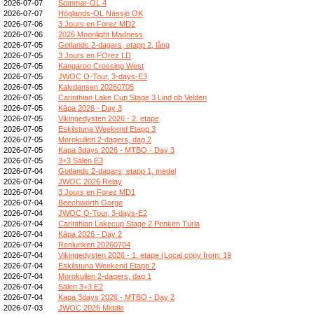
2026-07-07
Sommar-OL 4
2026-07-07
Höglands-OL Nässjö OK
2026-07-06
3 Jours en Forez MD2
2026-07-06
2026 Moonlight Madness
2026-07-05
Gotlands 2-dagars, etapp 2, lång
2026-07-05
3 Jours en FOrez LD
2026-07-05
Kangaroo Crossing West
2026-07-05
JWOC O-Tour, 3-days-E3
2026-07-05
Kalvdansen 20260705
2026-07-05
Carinthian Lake Cup Stage 3 Lind ob Velden
2026-07-05
Kāpa 2026 - Day 3
2026-07-05
Vikingedysten 2026 - 2. etape
2026-07-05
Eskilstuna Weekend Etapp 3
2026-07-05
Morokulien 2-dagers, dag 2
2026-07-05
Kapa 3days 2026 - MTBO - Day 3
2026-07-05
3+3 Sälen E3
2026-07-04
Gotlands 2-dagars, etapp 1, medel
2026-07-04
JWOC 2026 Relay
2026-07-04
3 Jours en Forez MD1
2026-07-04
Beechworth Gorge
2026-07-04
JWOC O-Tour, 3-days-E2
2026-07-04
Carinthian Lakecup Stage 2 Penken Turia
2026-07-04
Kāpa 2026 - Day 2
2026-07-04
Renlunken 20260704
2026-07-04
Vikingedysten 2026 - 1. etape (Local copy from: 19
2026-07-04
Eskilstuna Weekend Etapp 2
2026-07-04
Morokulien 2-dagers, dag 1
2026-07-04
Sälen 3+3 E2
2026-07-04
Kapa 3days 2026 - MTBO - Day 2
2026-07-03
JWOC 2026 Middle