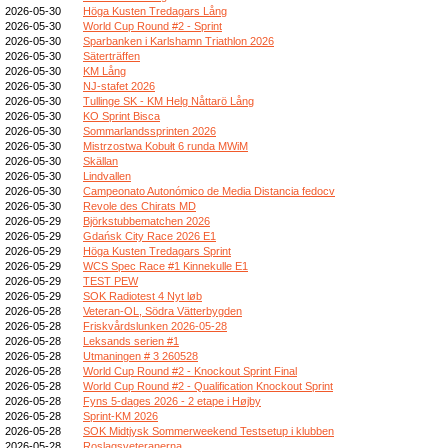
2026-05-30
Höga Kusten Tredagars Lång
2026-05-30
World Cup Round #2 - Sprint
2026-05-30
Sparbanken i Karlshamn Triathlon 2026
2026-05-30
Säterträffen
2026-05-30
KM Lång
2026-05-30
NJ-stafet 2026
2026-05-30
Tullinge SK - KM Helg Nåttarö Lång
2026-05-30
KO Sprint Bisca
2026-05-30
Sommarlandssprinten 2026
2026-05-30
Mistrzostwa Kobułt 6 runda MWiM
2026-05-30
Skällan
2026-05-30
Lindvallen
2026-05-30
Campeonato Autonómico de Media Distancia fedocv
2026-05-30
Revole des Chirats MD
2026-05-29
Björkstubbematchen 2026
2026-05-29
Gdańsk City Race 2026 E1
2026-05-29
Höga Kusten Tredagars Sprint
2026-05-29
WCS Spec Race #1 Kinnekulle E1
2026-05-29
TEST PEW
2026-05-29
SOK Radiotest 4 Nyt løb
2026-05-28
Veteran-OL, Södra Vätterbygden
2026-05-28
Friskvårdslunken 2026-05-28
2026-05-28
Leksands serien #1
2026-05-28
Utmaningen # 3 260528
2026-05-28
World Cup Round #2 - Knockout Sprint Final
2026-05-28
World Cup Round #2 - Qualification Knockout Sprint
2026-05-28
Fyns 5-dages 2026 - 2 etape i Højby
2026-05-28
Sprint-KM 2026
2026-05-28
SOK Midtjysk Sommerweekend Testsetup i klubben
2026-05-28
Roslagsveteranerna