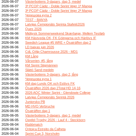
2026-06-07
Västerbottens 3-dagars, dag 3, medel
2026-06-07
3ª PCOP Cádiz - Doble Sprint Vejer 1ª Manga
2026-06-07
3ª PCOP Cádiz - Doble Sprint Vejer 2ª Manga
2026-06-07
Черешова купа 2
2026-06-07
TEST - BANYA
2026-06-07
Latvijas Čempionāts Sprinta Stafetē2026
2026-06-07
Ques 2026
2026-06-06
Midtjysk Sommerweekend Skærbøge, Mellem Testløb
2026-06-06
KM Hästveda OK, FK Göingarna och Härlövs IF
2026-06-06
Swedish League #5 WRE + Ösaträffen dag 2
2026-06-06
LD baixas juin 2026
2026-06-06
CdL OAlp Chamrousse 2026 - MD1
2026-06-06
KM Lång
2026-06-06
Vårserien, #5, lång
2026-06-06
KM Sprint Stigmännen
2026-06-06
Slättö Sand-medeln
2026-06-06
Västerbottens 3-dagars, dag 2, lång
2026-06-06
Черешова купа 1
2026-06-06
KM dag Lunds OK och Eslövs FK
2026-06-06
Ösaträffen 2026 dag 2Total HD 14-16
2026-06-06
2026 AOC Winter Sprint - Glendowie College
2026-06-06
Latvijas Čempionāts Sprintā 2026
2026-06-06
Juniorsko PB
2026-06-06
MD HVO Verbruche
2026-06-05
Ösaträffen dag 1
2026-06-05
Västerbottens 3-dagars, dag 1, medel
2026-06-05
Oepfel-Trophy 2026 - Lauf 4 - Steckborn
2026-06-04
Klubbmatch
2026-06-04
Oritoiça Estreito da Calheta
2026-06-04
Sprint Cup 3, Norsholm