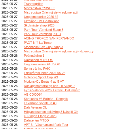
2026-05-27
Trarydsgrillen
2026-05-27
Mistrzostwa CSWL E3
2026-05-27
Mistrzostwa Orientuj się w aglomeracji
2026-05-27
Ungdomsserien 2026 #2
2026-05-27
Ultralång-DM Gästrikland
2026-05-27
Skolmästerskap 2026
2026-05-27
Park Tour Värmland Etapp 3
2026-05-27
Park Tour Värmland, Kil E4
2026-05-27
ACING TROFEO SAN FERNANDO
2026-05-27
PAOT N°4 La Torse
2026-05-27
Stockholm City Cup Etapp 3
2026-05-27
Mistrzostwa Orientuj się w aglomeracji - dziewczyn
2026-05-26
Poängtävling 1
2026-05-26
Dalaserien MTBO #2
2026-05-26
Ungdomsserien #4 TSOK
2026-05-26
Sprint träning FAIK
2026-05-26
Friskvårdslunken 2026-05-28
2026-05-26
Göteborg Sprint Cup, #3
2026-05-26
Motions-OL Borås 4 av 5 VT
2026-05-26
Roslagsmästerskap och Till Skogs 2
2026-05-26
Fyns-5-dages 2026 1 etape i Dalumgård
2026-05-26
AG CDCO84
2026-05-26
Sörklubbs #6 Bollnäs - Rengsjö
2026-05-26
Eskilstuna sprintcup #3
2026-05-26
Dala Veteran OL
2026-05-26
Höglandsserien deltävling 3 Nässjö OK
2026-05-26
U-Ringen Etapp 2 2026
2026-05-26
Dalaserien MTBO
2026-05-26
VPT 3 - Västmanland Park Tour
2026-05-26
Metrocup 2026 etape 4