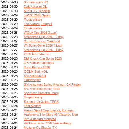
2026-06-30
Sommarsprint #2
2026-06-30
Dala Veteran OL
2026-06-30
MPOL E2 Tygelsjö
2026-06-29
JWOC 2026 Sprint
2026-06-29
Tjustsprinten
2026-06-29
Trekvällars, Etapp 1
2026-06-29
Tjustsprinten
2026-06-28
WOLV-Cup 2026 3.Lauf
2026-06-28
Strandzha Cup 2026 - 2 day
2026-06-27
Semesterloppet Mariefred
2026-06-27
Wr.Sprint-Serie 2026 4.Lauf
2026-06-27
Strandzha Cup 2026 - 1 day
2026-06-27
2026 Åre Extreme
2026-06-26
DM Knock-Out Sprint 2026
2026-06-26
OK Botnias nationella
2026-06-26
Kupa Burgas 2026
2026-06-26
OÖLM Sprint-OL
2026-06-26
SM Sprintstafett
2026-06-25
Hamnloppet
2026-06-25
SM Knockout Sprint, Kval och CX Finaler
2026-06-25
SM Knockout Sprint, Final
2026-06-25
Sportfest Klosterneuburg
2026-06-25
Tjogetträning
2026-06-25
Sommarnärtävling TSOK
2026-06-24
Test Modem
2026-06-24
Rånäs Sprint Cup Etapp 2, Kohagen
2026-06-24
Hedemora 3-kvällars #3 Västerby Norr
2026-06-24
Idre 3-dagars etapp #3
2026-06-24
Veckans bana V626 Leåkersbergt
2026-06-24
Motions-OL Skatås IFK