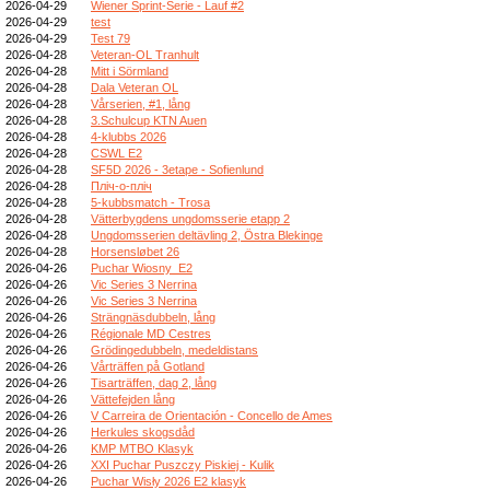
2026-04-29
Wiener Sprint-Serie - Lauf #2
2026-04-29
test
2026-04-29
Test 79
2026-04-28
Veteran-OL Tranhult
2026-04-28
Mitt i Sörmland
2026-04-28
Dala Veteran OL
2026-04-28
Vårserien, #1, lång
2026-04-28
3.Schulcup KTN Auen
2026-04-28
4-klubbs 2026
2026-04-28
CSWL E2
2026-04-28
SF5D 2026 - 3etape - Sofienlund
2026-04-28
Пліч-о-пліч
2026-04-28
5-kubbsmatch - Trosa
2026-04-28
Vätterbygdens ungdomsserie etapp 2
2026-04-28
Ungdomsserien deltävling 2, Östra Blekinge
2026-04-28
Horsensløbet 26
2026-04-26
Puchar Wiosny_E2
2026-04-26
Vic Series 3 Nerrina
2026-04-26
Vic Series 3 Nerrina
2026-04-26
Strängnäsdubbeln, lång
2026-04-26
Régionale MD Cestres
2026-04-26
Grödingedubbeln, medeldistans
2026-04-26
Vårträffen på Gotland
2026-04-26
Tisarträffen, dag 2, lång
2026-04-26
Vättefejden lång
2026-04-26
V Carreira de Orientación - Concello de Ames
2026-04-26
Herkules skogsdåd
2026-04-26
KMP MTBO Klasyk
2026-04-26
XXI Puchar Puszczy Piskiej - Kulik
2026-04-26
Puchar Wisły 2026 E2 klasyk