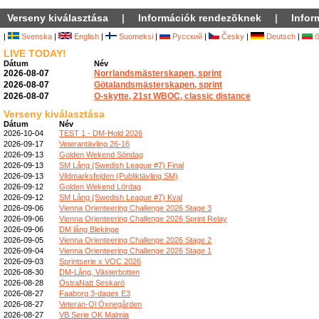
Verseny kiválasztása
|
Információk rendezõknek
|
Infor
|
Svenska
|
English
|
Suomeksi
|
Русский
|
Česky
|
Deutsch
|
б
LIVE TODAY!
Dátum
Név
2026-08-07
Norrlandsmästerskapen, sprint
2026-08-07
Götalandsmästerskapen, sprint
2026-08-07
O-skytte, 21st WBOC, classic distance
Verseny kiválasztása
Dátum
Név
2026-10-04
TEST 1 - DM-Hold 2026
2026-09-17
Veterantävling 26-16
2026-09-13
Golden Wekend Söndag
2026-09-13
SM Lång (Swedish League #7) Final
2026-09-13
Vildmarksfejden (Publiktävling SM)
2026-09-12
Golden Wekend Lördag
2026-09-12
SM Lång (Swedish League #7) Kval
2026-09-06
Vienna Orienteering Challenge 2026 Stage 3
2026-09-06
Vienna Orienteering Challenge 2026 Sprint Relay
2026-09-06
DM lång Blekinge
2026-09-05
Vienna Orienteering Challenge 2026 Stage 2
2026-09-04
Vienna Orienteering Challenge 2026 Stage 1
2026-09-03
Sprintserie x VOC 2026
2026-08-30
DM-Lång, Västerbotten
2026-08-28
ÖstraNatt Seskarö
2026-08-27
Faaborg 3-dages E3
2026-08-27
Veteran-Ol Öxnegården
2026-08-27
VB Serie OK Malmia