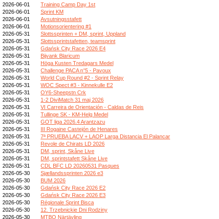
2026-06-01
Training Camp Day 1st
2026-06-01
Sprint KM
2026-06-01
Avsutningsstafett
2026-06-01
Motionsorientering #1
2026-05-31
Slottssprinten + DM, sprint, Uppland
2026-05-31
Slottssprintstafetten, teamsprint
2026-05-31
Gdańsk City Race 2026 E4
2026-05-31
Bijvank Blaricum
2026-05-31
Höga Kusten Tredagars Medel
2026-05-31
Challenge PACA n°5 - Pavoux
2026-05-31
World Cup Round #2 - Sprint Relay
2026-05-31
WOC Spect #3 - Kinnekulle E2
2026-05-31
OY6-Sheepstn Crk
2026-05-31
1-2 DiviMatch 31 maj 2026
2026-05-31
VI Carreira de Orientación - Caldas de Reis
2026-05-31
Tullinge SK - KM-Helg Medel
2026-05-31
GOT liga 2026.4 Arantzazu
2026-05-31
III Rogaine Castejón de Henares
2026-05-31
7ª PRUEBA LACV + LAOP Larga Distancia El Palancar
2026-05-31
Revole de Chirats LD 2026
2026-05-31
DM, sprint, Skåne Live
2026-05-31
DM, sprintstafett Skåne Live
2026-05-31
CDL BFC LD 20260531 Pasques
2026-05-30
Sjællandssprinten 2026 e3
2026-05-30
BUM 2026
2026-05-30
Gdańsk City Race 2026 E2
2026-05-30
Gdańsk City Race 2026 E3
2026-05-30
Régionale Sprint Bisca
2026-05-30
12. Trzebnickie Dni Rodziny
2026-05-30
MTBO Närtävling