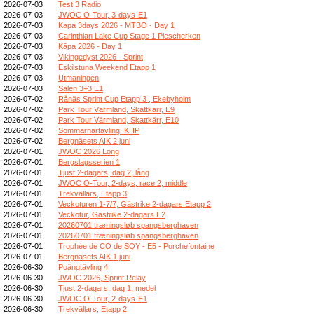
2026-07-03
Test 3 Radio
2026-07-03
JWOC O-Tour, 3-days-E1
2026-07-03
Kapa 3days 2026 - MTBO - Day 1
2026-07-03
Carinthian Lake Cup Stage 1 Plescherken
2026-07-03
Kāpa 2026 - Day 1
2026-07-03
Vikingedyst 2026 - Sprint
2026-07-03
Eskilstuna Weekend Etapp 1
2026-07-03
Utmaningen
2026-07-03
Sälen 3+3 E1
2026-07-02
Rånäs Sprint Cup Etapp 3 , Ekebyholm
2026-07-02
Park Tour Värmland, Skattkärr, E9
2026-07-02
Park Tour Värmland, Skattkärr, E10
2026-07-02
Sommarnärtävling IKHP
2026-07-02
Bergnäsets AIK 2 juni
2026-07-01
JWOC 2026 Long
2026-07-01
Bergslagsserien 1
2026-07-01
Tjust 2-dagars, dag 2, lång
2026-07-01
JWOC O-Tour, 2-days, race 2, middle
2026-07-01
Trekvällars, Etapp 3
2026-07-01
Veckoturen 1-7/7, Gästrike 2-dagars Etapp 2
2026-07-01
Veckotur, Gästrike 2-dagars E2
2026-07-01
20260701 træningsløb spangsberghaven
2026-07-01
20260701 træningsløb spangsberghaven
2026-07-01
Trophée de CO de SQY - E5 - Porchefontaine
2026-07-01
Bergnäsets AIK 1 juni
2026-06-30
Poängtävling 4
2026-06-30
JWOC 2026, Sprint Relay
2026-06-30
Tjust 2-dagars, dag 1, medel
2026-06-30
JWOC O-Tour, 2-days-E1
2026-06-30
Trekvällars, Etapp 2