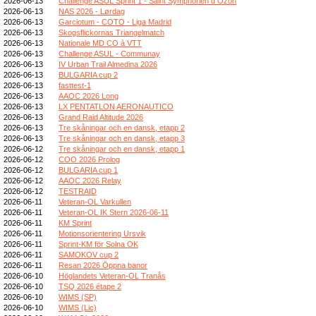
2026-06-13
Challenge ASUL Sprint 1 - Saint Symphorien d Ozon
2026-06-13
NAS 2026 - Lørdag
2026-06-13
Garciotum - COTO - Liga Madrid
2026-06-13
Skogsflickornas Triangelmatch
2026-06-13
Nationale MD CO à VTT
2026-06-13
Challenge ASUL - Communay
2026-06-13
IV Urban Trail Almedina 2026
2026-06-13
BULGARIA cup 2
2026-06-13
fasttest-1
2026-06-13
AAOC 2026 Long
2026-06-13
LX PENTATLON AERONAUTICO
2026-06-13
Grand Raid Altitude 2026
2026-06-13
Tre skåningar och en dansk, etapp 2
2026-06-13
Tre skåningar och en dansk, etapp 3
2026-06-12
Tre skåningar och en dansk, etapp 1
2026-06-12
COO 2026 Prolog
2026-06-12
BULGARIA cup 1
2026-06-12
AAOC 2026 Relay
2026-06-12
TESTRAID
2026-06-11
Veteran-OL Varkullen
2026-06-11
Veteran-OL IK Stern 2026-06-11
2026-06-11
KM Sprint
2026-06-11
Motionsorientering Ursvik
2026-06-11
Sprint-KM för Solna OK
2026-06-11
SAMOKOV cup 2
2026-06-11
Resan 2026 Öppna banor
2026-06-10
Höglandets Veteran-OL Tranås
2026-06-10
TSQ 2026 étape 2
2026-06-10
WIMS (SP)
2026-06-10
WIMS (Lic)