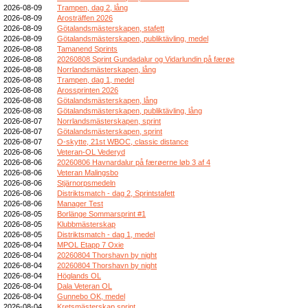
2026-08-09
Trampen, dag 2, lång
2026-08-09
Arosträffen 2026
2026-08-09
Götalandsmästerskapen, stafett
2026-08-09
Götalandsmästerskapen, publiktävling, medel
2026-08-08
Tamanend Sprints
2026-08-08
20260808 Sprint Gundadalur og Vidarlundin på færøe
2026-08-08
Norrlandsmästerskapen, lång
2026-08-08
Trampen, dag 1, medel
2026-08-08
Arossprinten 2026
2026-08-08
Götalandsmästerskapen, lång
2026-08-08
Götalandsmästerskapen, publiktävling, lång
2026-08-07
Norrlandsmästerskapen, sprint
2026-08-07
Götalandsmästerskapen, sprint
2026-08-07
O-skytte, 21st WBOC, classic distance
2026-08-06
Veteran-OL Vederyd
2026-08-06
20260806 Havnardalur på færøerne løb 3 af 4
2026-08-06
Veteran Malingsbo
2026-08-06
Stjärnorpsmedeln
2026-08-06
Distriktsmatch - dag 2, Sprintstafett
2026-08-06
Manager Test
2026-08-05
Borlänge Sommarsprint #1
2026-08-05
Klubbmästerskap
2026-08-05
Distriktsmatch - dag 1, medel
2026-08-04
MPOL Etapp 7 Oxie
2026-08-04
20260804 Thorshavn by night
2026-08-04
20260804 Thorshavn by night
2026-08-04
Höglands OL
2026-08-04
Dala Veteran OL
2026-08-04
Gunnebo OK, medel
2026-08-04
Kretsmästerskap sprint