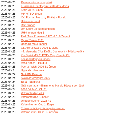
2026-04-25
Renens säsongsuppstart
2026-04-25
I Carreira Orientaçom Festa dos Maios
2026-04-25
KMP MTBO Sprint
2026-04-25
MP MTBO Średni
2026-04-25
XXI Puchar Puszczy Piskiej - Flosek
2026-04-25
Hökensåsracet
2026-04-25
RSK-träffen
2026-04-25
Dm Sprint Leksandstrippeln
2026-04-25
UH-kampen, dag 1
2026-04-25
Park Tour Romania & F.T.M.B. & Zaganii
2026-04-25
Ojura 25 avril 2026
2026-04-25
Uppsala möte, medel
2026-04-25
OK Arona kauss 2026 1. diena
2026-04-25
45. Memorijal Čika Duško Jovanović - Miljakovačka
2026-04-25
Ktn Sprint MS, 2. KOLV Cup, Charity OL
2026-04-25
Leksandstrippeln Indoor
2026-04-25
Купа Ловеч - Нощно
2026-04-25
Puchar Wisły 2026 E1 średni
2026-04-24
Uppsala möte, natt
2026-04-24
Natt-DM Dalarna
2026-04-24
Skolmästerskapet 2026
2026-04-24
ДВШ - щафета
2026-04-24
Gränsennatta - till minne av Harald Håkansson (Lok
2026-04-24
2026 04 24 OLCU TL
2026-04-23
Veterantävling 26-4
2026-04-23
Veterantävling Kungälv
2026-04-23
Ungdomsserien 2026 #1
2026-04-23
Københavner Cup 1. Etape
2026-04-23
Träningstävling inför ungdomsserien
2026-04-23
Veteran 2026-04-23 Kungsåra