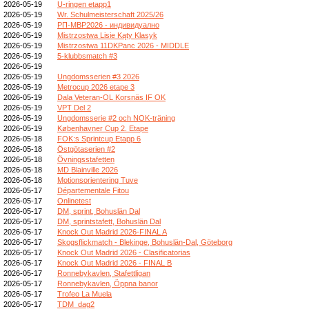
2026-05-19
U-ringen etapp1
2026-05-19
Wr. Schulmeisterschaft 2025/26
2026-05-19
РП-МВР2026 - индивидуално
2026-05-19
Mistrzostwa Lisie Kąty Klasyk
2026-05-19
Mistrzostwa 11DKPanc 2026 - MIDDLE
2026-05-19
5-klubbsmatch #3
2026-05-19
2026-05-19
Ungdomsserien #3 2026
2026-05-19
Metrocup 2026 etape 3
2026-05-19
Dala Veteran-OL Korsnäs IF OK
2026-05-19
VPT Del 2
2026-05-19
Ungdomsserie #2 och NOK-träning
2026-05-19
Københavner Cup 2. Etape
2026-05-18
FOK:s Sprintcup Etapp 6
2026-05-18
Östgötaserien #2
2026-05-18
Övningsstafetten
2026-05-18
MD Blainville 2026
2026-05-18
Motionsorientering Tuve
2026-05-17
Départementale Fitou
2026-05-17
Onlinetest
2026-05-17
DM, sprint, Bohuslän Dal
2026-05-17
DM, sprintstafett, Bohuslän Dal
2026-05-17
Knock Out Madrid 2026-FINAL A
2026-05-17
Skogsflickmatch - Blekinge, Bohuslän-Dal, Göteborg
2026-05-17
Knock Out Madrid 2026 - Clasificatorias
2026-05-17
Knock Out Madrid 2026 - FINAL B
2026-05-17
Ronnebykavlen, Stafettligan
2026-05-17
Ronnebykavlen, Öppna banor
2026-05-17
Trofeo La Muela
2026-05-17
TDM_dag2