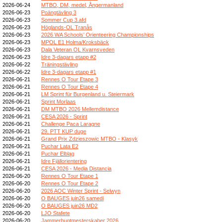
2026-06-24
MTBO, DM, medel, Ångermanland
2026-06-23
Poängtävling 3
2026-06-23
Sommer Cup 3.afd
2026-06-23
Höglands-OL Tranås
2026-06-23
2026 WA Schools’ Orienteering Championships
2026-06-23
MPOL E1 Holma/Kroksbäck
2026-06-23
Dala Veteran OL Kvarnsveden
2026-06-23
Idre 3-dagars etapp #2
2026-06-22
Träningstävling
2026-06-22
Idre 3-dagars etapp #1
2026-06-21
Rennes O Tour Etape 3
2026-06-21
Rennes O Tour Etape 4
2026-06-21
LM Sprint für Burgenland u. Steiermark
2026-06-21
Sprint Morlaas
2026-06-21
DM MTBO 2026 Mellemdistance
2026-06-21
CESA 2026 - Sprint
2026-06-21
Challenge Paca Laragne
2026-06-21
29. PTT KUP duge
2026-06-21
Grand Prix Zdzieszowic MTBO - Klasyk
2026-06-21
Puchar Lata E2
2026-06-21
Puchar Elbląg
2026-06-21
Idre Fjällorientering
2026-06-21
CESA 2026 - Media Distancia
2026-06-20
Rennes O Tour Etape 1
2026-06-20
Rennes O Tour Etape 2
2026-06-20
2026 AOC Winter Sprint - Selwyn
2026-06-20
O BAUGES juin26 samedi
2026-06-20
O BAUGES juin26 MD2
2026-06-20
LJO Stafete
2026-06-20
Jammerbugtmesterskaber 2026