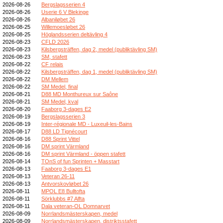
2026-08-26
Bergslagsserien 4
2026-08-26
Userie 6 V Blekinge
2026-08-26
Albaniløbet 26
2026-08-25
Willemoesløbet 26
2026-08-25
Höglandsserien deltävling 4
2026-08-23
CFLD 2026
2026-08-23
Kilsbergsträffen, dag 2, medel (publiktävling SM)
2026-08-23
SM, stafett
2026-08-22
CF relais
2026-08-22
Kilsbergsträffen, dag 1, medel (publiktävling SM)
2026-08-22
DM Mellem
2026-08-22
SM Medel, final
2026-08-21
D88 MD Monthureux sur Saône
2026-08-21
SM Medel, kval
2026-08-20
Faaborg 3-dages E2
2026-08-19
Bergslagsserien 3
2026-08-19
Inter-régionale MD - Luxeuil-les-Bains
2026-08-17
D88 LD Tignécourt
2026-08-16
D88 Sprint Vittel
2026-08-16
DM sprint Värmland
2026-08-16
DM sprint Värmland - öppen stafett
2026-08-14
TOnS of fun Sprinten + Masstart
2026-08-13
Faaborg 3-dages E1
2026-08-13
Veteran 26-11
2026-08-13
Antvorskovløbet 26
2026-08-11
MPOL E8 Bulltofta
2026-08-11
Sörklubbs #7 Alfta
2026-08-11
Dala veteran-OL Domnarvet
2026-08-09
Norrlandsmästerskapen, medel
2026-08-09
Norrlandsmästerskapen, distriktsstafett