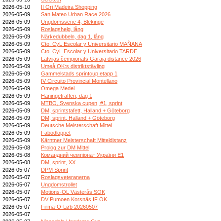
2026-05-10
II Ori Madeira Shopping
2026-05-09
San Mateo Urban Race 2026
2026-05-09
Ungdomsserie 4, Blekinge
2026-05-09
Roslagshelg, lång
2026-05-09
Närkedubbeln, dag 1, lång
2026-05-09
Cto. CyL Escolar y Universitario MAÑANA
2026-05-09
Cto. CyL Escolar y Universitario TARDE
2026-05-09
Latvijas čempionāts Garajā distancē 2026
2026-05-09
Umeå OK:s distriktstävling
2026-05-09
Gammelstads sprintcup etapp 1
2026-05-09
IV Circuito Provincial Montellano
2026-05-09
Omega Medel
2026-05-09
Haningeträffen, dag 1
2026-05-09
MTBO, Svenska cupen, #1, sprint
2026-05-09
DM, sprintstafett, Halland + Göteborg
2026-05-09
DM, sprint, Halland + Göteborg
2026-05-09
Deutsche Meisterschaft Mittel
2026-05-09
Fäbodloppet
2026-05-09
Kärntner Meisterschaft Mitteldistanz
2026-05-08
Prolog zur DM Mittel
2026-05-08
Командний чемпіонат України E1
2026-05-08
DM, sprint, XX
2026-05-07
DPM Sprint
2026-05-07
Roslagsveteranerna
2026-05-07
Ungdomstrollet
2026-05-07
Motions-OL Västerås SOK
2026-05-07
DV Pumoen Korsnäs IF OK
2026-05-07
Firma-O-Løb 20260507
2026-05-07