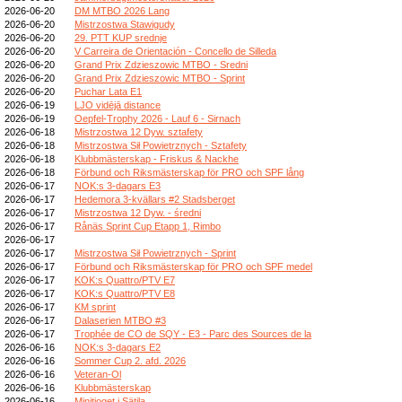
2026-06-20
DM MTBO 2026 Lang
2026-06-20
Mistrzostwa Stawigudy
2026-06-20
29. PTT KUP srednje
2026-06-20
V Carreira de Orientación - Concello de Silleda
2026-06-20
Grand Prix Zdzieszowic MTBO - Sredni
2026-06-20
Grand Prix Zdzieszowic MTBO - Sprint
2026-06-20
Puchar Lata E1
2026-06-19
LJO vidējā distance
2026-06-19
Oepfel-Trophy 2026 - Lauf 6 - Sirnach
2026-06-18
Mistrzostwa 12 Dyw. sztafety
2026-06-18
Mistrzostwa Sił Powietrznych - Sztafety
2026-06-18
Klubbmästerskap - Friskus & Nackhe
2026-06-18
Förbund och Riksmästerskap för PRO och SPF lång
2026-06-17
NOK:s 3-dagars E3
2026-06-17
Hedemora 3-kvällars #2 Stadsberget
2026-06-17
Mistrzostwa 12 Dyw. - średni
2026-06-17
Rånäs Sprint Cup Etapp 1, Rimbo
2026-06-17
2026-06-17
Mistrzostwa Sił Powietrznych - Sprint
2026-06-17
Förbund och Riksmästerskap för PRO och SPF medel
2026-06-17
KOK:s Quattro/PTV E7
2026-06-17
KOK:s Quattro/PTV E8
2026-06-17
KM sprint
2026-06-17
Dalaserien MTBO #3
2026-06-17
Trophée de CO de SQY - E3 - Parc des Sources de la
2026-06-16
NOK:s 3-dagars E2
2026-06-16
Sommer Cup 2. afd. 2026
2026-06-16
Veteran-Ol
2026-06-16
Klubbmästerskap
2026-06-16
Minitjoget i Sätila