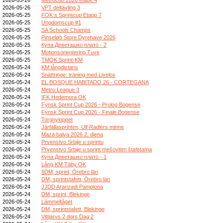
2026-05-26
VPT deltävling 3
2026-05-25
FOK:s Sprintcup Etapp 7
2026-05-25
Ungdomscup #1
2026-05-25
SA Schools Champs
2026-05-25
Pinseløb Store Dyrehave 2026
2026-05-25
Купа Деветашко плато - 2
2026-05-25
Motionsorientering Tuve
2026-05-25
TMOK Sprint-KM
2026-05-24
KM långdistans
2026-05-24
Snättringe: träning med Livelox
2026-05-24
EL BOSQUE HABITADO 26 - CORTEGANA
2026-05-24
Metro League 3
2026-05-24
IFK Hedemora OK
2026-05-24
Fynsk Sprint Cup 2026 - Prolog Bogense
2026-05-24
Fynsk Sprint Cup 2026 - Finale Bogense
2026-05-24
Torgnyloppet
2026-05-24
Järfällasprinten, Ulf Radlers minne
2026-05-24
Mazā balva 2026 2. diena
2026-05-24
Prvenstvo Srbije u sprintu
2026-05-24
Prvenstvo Srbije u sprint mešovitim štafetama
2026-05-24
Купа Деветашко плато - 1
2026-05-24
Lång KM Täby OK
2026-05-24
§DM, sprint, Örebro län
2026-05-24
DM, sprintstafett, Örebro län
2026-05-24
JJDD Aranzadi Pamplona
2026-05-24
DM, sprint, Blekinge
2026-05-24
Lämmeltåget
2026-05-24
DM, sprintstafett, Blekinge
2026-05-24
Vittjärvs 2 dgrs Dag 2