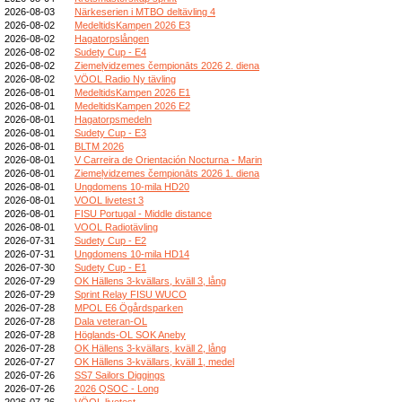
2026-08-03
Närkeserien i MTBO deltävling 4
2026-08-02
MedeltidsKampen 2026 E3
2026-08-02
Hagatorpslången
2026-08-02
Sudety Cup - E4
2026-08-02
Ziemeļvidzemes čempionāts 2026 2. diena
2026-08-02
VÖOL Radio Ny tävling
2026-08-01
MedeltidsKampen 2026 E1
2026-08-01
MedeltidsKampen 2026 E2
2026-08-01
Hagatorpsmedeln
2026-08-01
Sudety Cup - E3
2026-08-01
BLTM 2026
2026-08-01
V Carreira de Orientación Nocturna - Marin
2026-08-01
Ziemeļvidzemes čempionāts 2026 1. diena
2026-08-01
Ungdomens 10-mila HD20
2026-08-01
VOOL livetest 3
2026-08-01
FISU Portugal - Middle distance
2026-08-01
VOOL Radiotävling
2026-07-31
Sudety Cup - E2
2026-07-31
Ungdomens 10-mila HD14
2026-07-30
Sudety Cup - E1
2026-07-29
OK Hällens 3-kvällars, kväll 3, lång
2026-07-29
Sprint Relay FISU WUCO
2026-07-28
MPOL E6 Ögårdsparken
2026-07-28
Dala veteran-OL
2026-07-28
Höglands-OL SOK Aneby
2026-07-28
OK Hällens 3-kvällars, kväll 2, lång
2026-07-27
OK Hällens 3-kvällars, kväll 1, medel
2026-07-26
SS7 Sailors Diggings
2026-07-26
2026 QSOC - Long
2026-07-26
VÖOL livetest