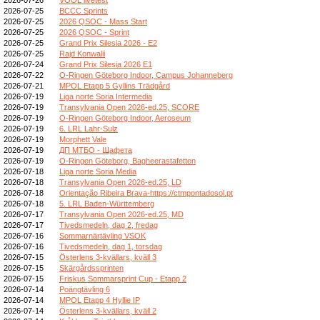
2026-07-25
BCCC Sprints
2026-07-25
2026 QSOC - Mass Start
2026-07-25
2026 QSOC - Sprint
2026-07-25
Grand Prix Silesia 2026 - E2
2026-07-25
Rajd Konwalii
2026-07-24
Grand Prix Silesia 2026 E1
2026-07-22
O-Ringen Göteborg Indoor, Campus Johanneberg
2026-07-21
MPOL Etapp 5 Gyllins Trädgård
2026-07-19
Liga norte Soria Intermedia
2026-07-19
Transylvania Open 2026-ed.25, SCORE
2026-07-19
O-Ringen Göteborg Indoor, Aeroseum
2026-07-19
6. LRL Lahr-Sulz
2026-07-19
Morphett Vale
2026-07-19
ДП МТБО - Щафета
2026-07-19
O-Ringen Göteborg, Bagheerastafetten
2026-07-18
Liga norte Soria Media
2026-07-18
Transylvania Open 2026-ed.25, LD
2026-07-18
Orientação Ribeira Brava-https://ctmpontadosol.pt
2026-07-18
5. LRL Baden-Württemberg
2026-07-17
Transylvania Open 2026-ed.25, MD
2026-07-17
Tivedsmedeln, dag 2, fredag
2026-07-16
Sommarnärtävling VSOK
2026-07-16
Tivedsmedeln, dag 1, torsdag
2026-07-15
Österlens 3-kvällars, kväll 3
2026-07-15
Skärgårdssprinten
2026-07-15
Friskus Sommarsprint Cup - Etapp 2
2026-07-14
Poängtävling 6
2026-07-14
MPOL Etapp 4 Hyllie IP
2026-07-14
Österlens 3-kvällars, kväll 2