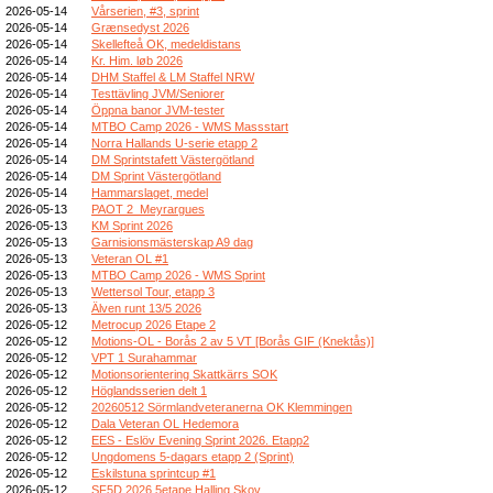
2026-05-14
Vårserien, #3, sprint
2026-05-14
Grænsedyst 2026
2026-05-14
Skellefteå OK, medeldistans
2026-05-14
Kr. Him. løb 2026
2026-05-14
DHM Staffel & LM Staffel NRW
2026-05-14
Testtävling JVM/Seniorer
2026-05-14
Öppna banor JVM-tester
2026-05-14
MTBO Camp 2026 - WMS Massstart
2026-05-14
Norra Hallands U-serie etapp 2
2026-05-14
DM Sprintstafett Västergötland
2026-05-14
DM Sprint Västergötland
2026-05-14
Hammarslaget, medel
2026-05-13
PAOT 2_Meyrargues
2026-05-13
KM Sprint 2026
2026-05-13
Garnisionsmästerskap A9 dag
2026-05-13
Veteran OL #1
2026-05-13
MTBO Camp 2026 - WMS Sprint
2026-05-13
Wettersol Tour, etapp 3
2026-05-13
Älven runt 13/5 2026
2026-05-12
Metrocup 2026 Etape 2
2026-05-12
Motions-OL - Borås 2 av 5 VT [Borås GIF (Knektås)]
2026-05-12
VPT 1 Surahammar
2026-05-12
Motionsorientering Skattkärrs SOK
2026-05-12
Höglandsserien delt 1
2026-05-12
20260512 Sörmlandveteranerna OK Klemmingen
2026-05-12
Dala Veteran OL Hedemora
2026-05-12
EES - Eslöv Evening Sprint 2026. Etapp2
2026-05-12
Ungdomens 5-dagars etapp 2 (Sprint)
2026-05-12
Eskilstuna sprintcup #1
2026-05-12
SF5D 2026 5etape Halling Skov