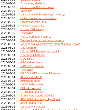
2026-06-16
DM, medel, Medelpad
2026-06-16
Mistrzostwa 12 Dyw. - sprint
2026-06-16
Sprint-KM
2026-06-16
Mistrzostwa Sił Powietrznych - Klasyk
2026-06-16
Motionsorientering - Skavlöten
2026-06-16
Sidensjösprinten 2026
2026-06-15
NOK:s 3-dagars E1
2026-06-15
O-camp SM träning
2026-06-15
Testtävling
2026-06-15
FOK:s Sprintcup etapp 10
2026-06-14
Tre skåningar och en dansk, etapp 4
2026-06-14
Mistrzostwa Województwa Pomorskiego w klasyku
2026-06-14
LRL Oberkirch
2026-06-14
LM und DPT Doppelsprint Lauf 2
2026-06-14
Oberkirch Challenge
2026-06-14
GOL SEGURA
2026-06-14
4.TC - Mitteldistanz
2026-06-14
NAS 2026 - Søndag
2026-06-14
Testtävling
2026-06-14
CF CO à VTT - Longue Distance
2026-06-14
Almonacid MTB-O
2026-06-14
Almonacid Sprint
2026-06-14
AAOC 2026 Middle
2026-06-14
BULGARIA cup 3
2026-06-14
GP Hades 2026 E5
2026-06-14
Grand Raid Altitude 2026 E2
2026-06-13
AOC 2026 Onehunga High Sprint
2026-06-13
sprint 50 ans OPA
2026-06-13
Mistrzostwa Gołdapii