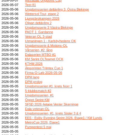
2026-05-07
Nissadals Ungdoms Cup
2026-05-07
Test 81
2026-05-06
Ungdomsserien deltävling 3, Östra Blekinge
2026-05-06
Wettersol Tour, etapp 2
2026-05-06
Ljungsbrokampen 2026
2026-05-06
Oligan deltävling 2
2026-05-06
Ungdomsserie 3 Västra Blekinge
2026-05-06
PAOT 1_Gardanne
2026-05-06
Veteran OL 3-stad
2026-05-06
Utmaningen 1 - Karlsbyhedens OK
2026-05-06
Ungdomsserie & Motions-OL
2026-05-06
Vårserien, #2, lång
2026-05-06
Dalaserien MTBO #1
2026-05-06
KM Sprint OLTeamet OCK
2026-05-06
KTHM 2026
2026-05-06
Älgsprinten Trimtex Cup 1
2026-05-06
Firma-O-Løb 2026-05-06
2026-05-06
DPM lang
2026-05-05
DPM prolog
2026-05-05
Ungdomsserien #1, krets Norr 1
2026-05-05
5-klubbsmatch #2
2026-05-05
Ungdomsserien, #1
2026-05-05
Öppet Sprint-KM
2026-05-05
SF5D 2026 4etape Vester Skerninge
2026-05-05
Dala veteran-OL
2026-05-05
Ungdomsserien, #1, krets Söder 3 & 4
2026-05-05
EES - Eslöv Evening Sprint 2026. Etapp1 / KM Lunds
2026-05-05
MetroCup 2026, Etape1
2026-05-05
Pumpentest 5 maj
2026-05-05