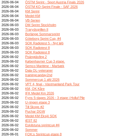
2026-06-04
ÖSTM Sprint - Sport Austria Finals 2026
2026-06-04
ÖSTM KO-Sprint Finale - SAF 2026
2026-06-04
KM Sprint
2026-06-04
Medel-KM
2026-06-04
VB-Serien
2026-06-03
DM Sprint Stockholm
2026-06-03
Trarydsgrillen II
2026-06-03
Borlänge Sommarsprint
2026-06-03
Göteborg Sprint Cup, #4
2026-06-03
SOK Radiotest 5 - Nyt løb
2026-06-03
SOK Radiotest 8
2026-06-03
SOK Radiotest 8
2026-06-02
Poängtävling 2
2026-06-02
Københavner Cup 3 etape.
2026-06-02
Semco Maritime - Marbæk
2026-06-02
Dala OL-veteraner
2026-06-02
trainingcapday2nd
2026-06-02
Sommercup 1 afd 2026
2026-06-02
VPT 4, final - Västmanland Park Tour
2026-06-02
KM, OK Kåre
2026-06-02
IFK Medel Km 2026
2026-06-02
Fyns 5-dages 2026 - 3 etape i Holluf Pile
2026-06-02
U-ringen etapp 3
2026-06-02
Till Skogs #2
2026-06-02
Puchar DGW
2026-06-02
Medel KM Eksjö SOK
2026-06-02
tEST 82
2026-06-02
Eskilstuna sprintcup #4
2026-06-02
Sommer
2026-06-01
FOK:s Sprintcup etapp 8