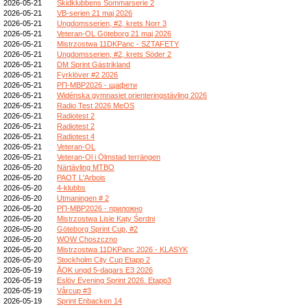
2026-05-21
Skidklubbens Sommarserie 2
2026-05-21
VB-serien 21 maj 2026
2026-05-21
Ungdomsserien, #2, krets Norr 3
2026-05-21
Veteran-OL Göteborg 21 maj 2026
2026-05-21
Mistrzostwa 11DKPanc - SZTAFETY
2026-05-21
Ungdomsserien, #2, krets Söder 2
2026-05-21
DM Sprint Gästrikland
2026-05-21
Fyrklöver #2 2026
2026-05-21
РП-МВР2026 - щафети
2026-05-21
Widénska gymnasiet orienteringstävling 2026
2026-05-21
Radio Test 2026 MeOS
2026-05-21
Radiotest 2
2026-05-21
Radiotest 2
2026-05-21
Radiotest 4
2026-05-21
Veteran-OL
2026-05-21
Veteran-Ol i Ölmstad terrängen
2026-05-20
Närtävling MTBO
2026-05-20
PAOT L'Arbois
2026-05-20
4-klubbs
2026-05-20
Utmaningen # 2
2026-05-20
РП-МВР2026 - приложно
2026-05-20
Mistrzostwa Lisie Kąty Śerdni
2026-05-20
Göteborg Sprint Cup, #2
2026-05-20
WOW Choszczno
2026-05-20
Mistrzostwa 11DKPanc 2026 - KLASYK
2026-05-20
Stockholm City Cup Etapp 2
2026-05-19
ÅOK ungd 5-dagars E3 2026
2026-05-19
Eslöv Evening Sprint 2026. Etapp3
2026-05-19
Vårcup #3
2026-05-19
Sprint Enbacken 14