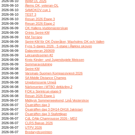
2026-06-10
WAM OL 2026
2026-06-10
Ålems OK, veteran-OL
2026-06-10
SAMOKOV cup 1
2026-06-10
TEST 3
2026-06-10
Resan 2026 Etapp 3
2026-06-09
Resan 2026 Etapp 2
2026-06-09
OK Hällens klubbmästerskap
2026-06-09
Orinto Sprint-KM
2026-06-09
KM Terräng
2026-06-09
Sprint-KM för OK Österåker, Waxholms OK och Vallen
2026-06-09
Fyns 5-dages 2026 - 5 etape i Åløkke skoven
2026-06-09
Dalaveteran 260609
2026-06-09
Leksandsserien #2
2026-06-09
Kreis-Kinder- und Jugendspiele Meissen
2026-06-09
Sommaravslutning
2026-06-08
Sprint-KM
2026-06-08
Varsinais-Suomen Kompassiviesti 2026
2026-06-08
SA Middle Distance Champs
2026-06-08
Ungdomsserie Umeå
2026-06-08
Närkeserien i MTBO deltävling 2
2026-06-08
FOK:s Sprintcup etapp 9
2026-06-08
Resan 2026 Etapp 1
2026-06-07
Midtjysk Sommerweekend, Linå Vesterskov
2026-06-07
Ösaträffen dag 3
2026-06-07
Ösaträffen dag 3 DH14-DH16 Jaktstart
2026-06-07
Ösaträffen dag 3-Stafettligan
2026-06-07
CdL OAlp Chamrousse 2026 - MD2
2026-06-07
CLRS Baixas 2026
2026-06-07
UTPV 2026
2026-06-07
Bredarydssprinten