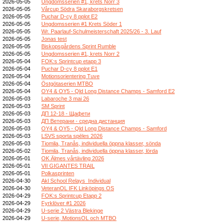
2026-05-05
Ungdomsserien #1, krets Norr 3
2026-05-05
Vårcup Södra Skaraborgskretsen
2026-05-05
Puchar D-cy 8 pplot E2
2026-05-05
Ungdomsserien #1 Krets Söder 1
2026-05-05
Wr. Paarlauf-Schulmeisterschaft 2025/26 - 3. Lauf
2026-05-05
Jonas test
2026-05-05
Biskopsgårdens Sprint Rumble
2026-05-05
Ungdomsserien #1, krets Norr 2
2026-05-04
FOK:s Sprintcup etapp 3
2026-05-04
Puchar D-cy 8 pplot E1
2026-05-04
Motionsorientering Tuve
2026-05-04
Östgötaserien MTBO
2026-05-04
OY4 & OY5 - Qld Long Distance Champs - Samford E2
2026-05-03
Labaroche 3 mai 26
2026-05-03
SM Sprint
2026-05-03
ДП 12-18 - Щафети
2026-05-03
ДП Ветерани - средна дистанция
2026-05-03
OY4 & OY5 - Qld Long Distance Champs - Samford
2026-05-03
LSVS sporta spēles 2026
2026-05-03
Tiomila, Tranås, individuella öppna klasser, sönda
2026-05-02
Tiomila, Tranås, individuella öppna klasser, lörda
2026-05-01
OK Älmes vårtävling 2026
2026-05-01
VII GIGANTES TRAIL
2026-05-01
Polkasprinten
2026-04-30
Akl School Relays_Individual
2026-04-30
VeteranOL IFK Linköpings OS
2026-04-29
FOK:s Sprintcup Etapp 2
2026-04-29
Fyrklöver #1 2026
2026-04-29
U-serie 2 Västra Blekinge
2026-04-29
U-serie, MotionsOL och MTBO