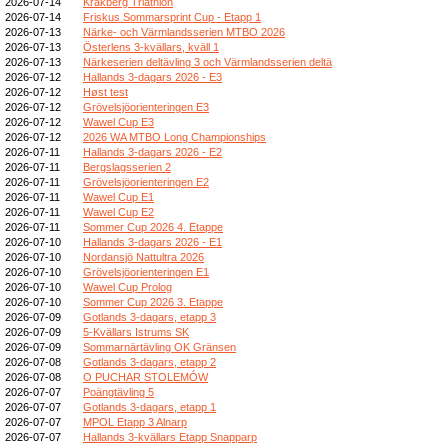
2026-07-14
Kråkberg Triathlon
2026-07-14
Friskus Sommarsprint Cup - Etapp 1
2026-07-13
Närke- och Värmlandsserien MTBO 2026
2026-07-13
Österlens 3-kvällars, kväll 1
2026-07-13
Närkeserien deltävling 3 och Värmlandsserien deltä
2026-07-12
Hallands 3-dagars 2026 - E3
2026-07-12
Høst test
2026-07-12
Grövelsjöorienteringen E3
2026-07-12
Wawel Cup E3
2026-07-12
2026 WA MTBO Long Championships
2026-07-11
Hallands 3-dagars 2026 - E2
2026-07-11
Bergslagsserien 2
2026-07-11
Grövelsjöorienteringen E2
2026-07-11
Wawel Cup E1
2026-07-11
Wawel Cup E2
2026-07-11
Sommer Cup 2026 4. Etappe
2026-07-10
Hallands 3-dagars 2026 - E1
2026-07-10
Nordansjö Nattultra 2026
2026-07-10
Grövelsjöorienteringen E1
2026-07-10
Wawel Cup Prolog
2026-07-10
Sommer Cup 2026 3. Etappe
2026-07-09
Gotlands 3-dagars, etapp 3
2026-07-09
5-Kvällars Istrums SK
2026-07-09
Sommarnärtävling OK Gränsen
2026-07-08
Gotlands 3-dagars, etapp 2
2026-07-08
O PUCHAR STOLEMÓW
2026-07-07
Poängtävling 5
2026-07-07
Gotlands 3-dagars, etapp 1
2026-07-07
MPOL Etapp 3 Alnarp
2026-07-07
Hallands 3-kvällars Etapp Snapparp