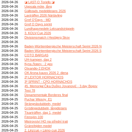
2026-04-26
◪ LAST-O Toriello ◪
2026-04-26
Uppsala möte, lång
2026-04-26
Gällstads medeldistans 2026
2026-04-26
Laxträffen 2026 Närtävling
2026-04-26
Gref O'Days - MD
2026-04-26
Gref O Days sprint
2026-04-26
Lundhagsmedeln Leksandstrippeln
2026-04-26
3. KOLV-Cup 2026
2026-04-26
Divisionsmatch i Hesbjerg Skov
2026-04-26
2026-04-26
Baden-Württembergische Meisterschaft Sprint 2026 N
2026-04-26
Baden-Württembergische Meisterschaft Sprint 2026 S
2026-04-26
COTO BARGAS
2026-04-26
UH-kampen, dag 2
2026-04-26
Купа Ловеч - 2 ден
2026-04-26
Otxandio-2.EHOK
2026-04-26
OK Arona kauss 2026 2. diena
2026-04-26
2ª LEXTOR HORNACHOS
2026-04-26
3º SPRINT - CPO HORNACHOS
2026-04-26
45. Memorijal Čika Duško Jovanović - 3.day Bogov
2026-04-26
Test 78
2026-04-26
Departementale Borderes final
2026-04-25
Puchar Wiosny_E1
2026-04-25
Strängnäsdubbeln, medel
2026-04-25
Grödingedubbeln, långdistans
2026-04-25
Tisarträffen, dag 1, medel
2026-04-25
Finnsjön-100
2026-04-25
Mistrovství HO na střední trati
2026-04-25
Gränsfejden medel
2026-04-25
2. Linzcup + Lipno-cup 2026