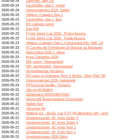
2026-05-24
Lång KM Täby OK
2026-05-24
Faxeträffen, dag 2, medel
2026-05-24
Unionsmatchen 2026, stafett
2026-05-24
Vittjärvs 2-dagars Dag 2
2026-05-23
Faxeträffen, dag 1, lång
2026-05-23
IFK Lidingös sprint
2026-05-23
Dag-KM
2026-05-23
Fynsk Sprint Cup 2026 - Prolog Assens
2026-05-23
Fynsk Sprint Cup 2026 - Finale Assens
2026-05-23
Vittjärvs 2-dagars Dag 1 (Lokal kopia från: WIK_LA
2026-05-23
III Carreira de Orientación do Bosque do Banquete
2026-05-23
Mazā balva 2026 1. diena
2026-05-23
Купа Севлиево 2026
2026-05-23
DM, sprint, Västmanland
2026-05-23
DM, sprintstafett, Västmanland
2026-05-23
Skogslöparnas Nordiska
2026-05-23
EN Learn to Orienteer Term 2 Series - Bray Park SH
2026-05-23
Unionsmatchen 2026, individuellt
2026-05-23
5ºProvincial Sevilla - Tomares
2026-05-22
Vårcup #4 Mullsjö
2026-05-22
Klubbmatch MSOK/BIF/OKG
2026-05-22
Sprint-DM Ångermanland Örnsprinten
2026-05-22
Stafett Test
2026-05-21
Vårserien #4
2026-05-21
Motions-OL - Borås 3 av 5 VT [Rydboholms SK]_versi
2026-05-21
Ungdomsserien, #2, krets Söder 3
2026-05-21
Ungdomsserien, #2, krets Söder 4
2026-05-21
Ungdomsserien, #2, krets Norr 2
2026-05-21
Ungdomsserien, #2, krets Norr 1
2026-05-21
Ungdomsserien 2026 Sätra