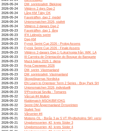
2026-05-24
DM, sprintstafett, Blekinge
2026-05-24
Vittjärvs 2 dgrs Dag 2
2026-05-24
Lång KM Täby OK
2026-05-24
Faxeträffen, dag 2, medel
2026-05-24
Unionsmatchen 2026, stafett
2026-05-24
Vittjärvs 2-dagars Dag 2
2026-05-23
Faxeträffen, dag 1, lång
2026-05-23
IFK Lidingös sprint
2026-05-23
Dag-KM
2026-05-23
Fynsk Sprint Cup 2026 - Prolog Assens
2026-05-23
Fynsk Sprint Cup 2026 - Finale Assens
2026-05-23
Vittjärvs 2-dagars Dag 1 (Lokal kopia från: WIK_LA
2026-05-23
III Carreira de Orientación do Bosque do Banquete
2026-05-23
Mazā balva 2026 1. diena
2026-05-23
Купа Севлиево 2026
2026-05-23
DM, sprint, Västmanland
2026-05-23
DM, sprintstafett, Västmanland
2026-05-23
Skogslöparnas Nordiska
2026-05-23
EN Learn to Orienteer Term 2 Series - Bray Park SH
2026-05-23
Unionsmatchen 2026, individuellt
2026-05-23
5ºProvincial Sevilla - Tomares
2026-05-22
Vårcup #4 Mullsjö
2026-05-22
Klubbmatch MSOK/BIF/OKG
2026-05-22
Sprint-DM Ångermanland Örnsprinten
2026-05-22
Stafett Test
2026-05-21
Vårserien #4
2026-05-21
Motions-OL - Borås 3 av 5 VT [Rydboholms SK]_versi
2026-05-21
Ungdomsserien, #2, krets Söder 3
2026-05-21
Ungdomsserien, #2, krets Söder 4