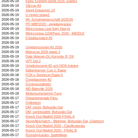
2026-05-19
Eslöv Evening Sprint 2026. Etapp3
2026-05-19
Vårcup #3
2026-05-19
Sprint Enbacken 14
2026-05-19
U-ringen etapp1
2026-05-19
Wr. Schulmeisterschaft 2025/26
2026-05-19
РП-МВР2026 - индивидуално
2026-05-19
Mistrzostwa Lisie Kąty Klasyk
2026-05-19
Mistrzostwa 11DKPanc 2026 - MIDDLE
2026-05-19
5-klubbsmatch #3
2026-05-19
2026-05-19
Ungdomsserien #3 2026
2026-05-19
Metrocup 2026 etape 3
2026-05-19
Dala Veteran-OL Korsnäs IF OK
2026-05-19
VPT Del 2
2026-05-19
Ungdomsserie #2 och NOK-träning
2026-05-19
Københavner Cup 2. Etape
2026-05-18
FOK:s Sprintcup Etapp 6
2026-05-18
Östgötaserien #2
2026-05-18
Övningsstafetten
2026-05-18
MD Blainville 2026
2026-05-18
Motionsorientering Tuve
2026-05-17
Départementale Fitou
2026-05-17
Onlinetest
2026-05-17
DM, sprint, Bohuslän Dal
2026-05-17
DM, sprintstafett, Bohuslän Dal
2026-05-17
Knock Out Madrid 2026-FINAL A
2026-05-17
Skogsflickmatch - Blekinge, Bohuslän-Dal, Göteborg
2026-05-17
Knock Out Madrid 2026 - Clasificatorias
2026-05-17
Knock Out Madrid 2026 - FINAL B
2026-05-17
Ronnebykavlen, Stafettligan