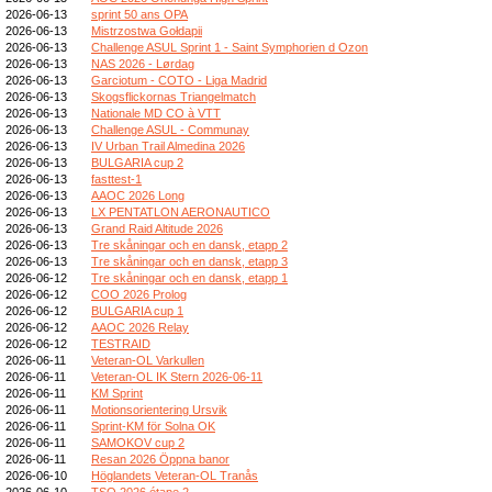
2026-06-13
sprint 50 ans OPA
2026-06-13
Mistrzostwa Gołdapii
2026-06-13
Challenge ASUL Sprint 1 - Saint Symphorien d Ozon
2026-06-13
NAS 2026 - Lørdag
2026-06-13
Garciotum - COTO - Liga Madrid
2026-06-13
Skogsflickornas Triangelmatch
2026-06-13
Nationale MD CO à VTT
2026-06-13
Challenge ASUL - Communay
2026-06-13
IV Urban Trail Almedina 2026
2026-06-13
BULGARIA cup 2
2026-06-13
fasttest-1
2026-06-13
AAOC 2026 Long
2026-06-13
LX PENTATLON AERONAUTICO
2026-06-13
Grand Raid Altitude 2026
2026-06-13
Tre skåningar och en dansk, etapp 2
2026-06-13
Tre skåningar och en dansk, etapp 3
2026-06-12
Tre skåningar och en dansk, etapp 1
2026-06-12
COO 2026 Prolog
2026-06-12
BULGARIA cup 1
2026-06-12
AAOC 2026 Relay
2026-06-12
TESTRAID
2026-06-11
Veteran-OL Varkullen
2026-06-11
Veteran-OL IK Stern 2026-06-11
2026-06-11
KM Sprint
2026-06-11
Motionsorientering Ursvik
2026-06-11
Sprint-KM för Solna OK
2026-06-11
SAMOKOV cup 2
2026-06-11
Resan 2026 Öppna banor
2026-06-10
Höglandets Veteran-OL Tranås
2026-06-10
TSQ 2026 étape 2