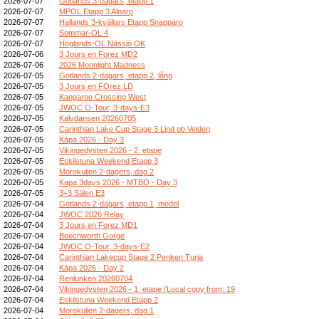
2026-07-07
Gotlands 3-dagars, etapp 1
2026-07-07
MPOL Etapp 3 Alnarp
2026-07-07
Hallands 3-kvällars Etapp Snapparp
2026-07-07
Sommar-OL 4
2026-07-07
Höglands-OL Nässjö OK
2026-07-06
3 Jours en Forez MD2
2026-07-06
2026 Moonlight Madness
2026-07-05
Gotlands 2-dagars, etapp 2, lång
2026-07-05
3 Jours en FOrez LD
2026-07-05
Kangaroo Crossing West
2026-07-05
JWOC O-Tour, 3-days-E3
2026-07-05
Kalvdansen 20260705
2026-07-05
Carinthian Lake Cup Stage 3 Lind ob Velden
2026-07-05
Kāpa 2026 - Day 3
2026-07-05
Vikingedysten 2026 - 2. etape
2026-07-05
Eskilstuna Weekend Etapp 3
2026-07-05
Morokulien 2-dagers, dag 2
2026-07-05
Kapa 3days 2026 - MTBO - Day 3
2026-07-05
3+3 Sälen E3
2026-07-04
Gotlands 2-dagars, etapp 1, medel
2026-07-04
JWOC 2026 Relay
2026-07-04
3 Jours en Forez MD1
2026-07-04
Beechworth Gorge
2026-07-04
JWOC O-Tour, 3-days-E2
2026-07-04
Carinthian Lakecup Stage 2 Penken Turia
2026-07-04
Kāpa 2026 - Day 2
2026-07-04
Renlunken 20260704
2026-07-04
Vikingedysten 2026 - 1. etape (Local copy from: 19
2026-07-04
Eskilstuna Weekend Etapp 2
2026-07-04
Morokulien 2-dagers, dag 1