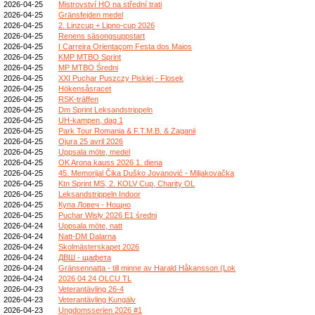
2026-04-25
Mistrovství HO na střední trati
2026-04-25
Gränsfejden medel
2026-04-25
2. Linzcup + Lipno-cup 2026
2026-04-25
Renens säsongsuppstart
2026-04-25
I Carreira Orientaçom Festa dos Maios
2026-04-25
KMP MTBO Sprint
2026-04-25
MP MTBO Średni
2026-04-25
XXI Puchar Puszczy Piskiej - Flosek
2026-04-25
Hökensåsracet
2026-04-25
RSK-träffen
2026-04-25
Dm Sprint Leksandstrippeln
2026-04-25
UH-kampen, dag 1
2026-04-25
Park Tour Romania & F.T.M.B. & Zaganii
2026-04-25
Ojura 25 avril 2026
2026-04-25
Uppsala möte, medel
2026-04-25
OK Arona kauss 2026 1. diena
2026-04-25
45. Memorijal Čika Duško Jovanović - Miljakovačka
2026-04-25
Ktn Sprint MS, 2. KOLV Cup, Charity OL
2026-04-25
Leksandstrippeln Indoor
2026-04-25
Купа Ловеч - Нощно
2026-04-25
Puchar Wisły 2026 E1 średni
2026-04-24
Uppsala möte, natt
2026-04-24
Natt-DM Dalarna
2026-04-24
Skolmästerskapet 2026
2026-04-24
ДВШ - щафета
2026-04-24
Gränsennatta - till minne av Harald Håkansson (Lok
2026-04-24
2026 04 24 OLCU TL
2026-04-23
Veterantävling 26-4
2026-04-23
Veterantävling Kungälv
2026-04-23
Ungdomsserien 2026 #1