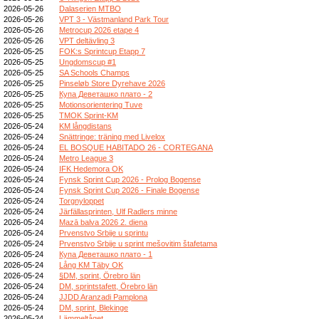
2026-05-26
Dalaserien MTBO
2026-05-26
VPT 3 - Västmanland Park Tour
2026-05-26
Metrocup 2026 etape 4
2026-05-26
VPT deltävling 3
2026-05-25
FOK:s Sprintcup Etapp 7
2026-05-25
Ungdomscup #1
2026-05-25
SA Schools Champs
2026-05-25
Pinseløb Store Dyrehave 2026
2026-05-25
Купа Деветашко плато - 2
2026-05-25
Motionsorientering Tuve
2026-05-25
TMOK Sprint-KM
2026-05-24
KM långdistans
2026-05-24
Snättringe: träning med Livelox
2026-05-24
EL BOSQUE HABITADO 26 - CORTEGANA
2026-05-24
Metro League 3
2026-05-24
IFK Hedemora OK
2026-05-24
Fynsk Sprint Cup 2026 - Prolog Bogense
2026-05-24
Fynsk Sprint Cup 2026 - Finale Bogense
2026-05-24
Torgnyloppet
2026-05-24
Järfällasprinten, Ulf Radlers minne
2026-05-24
Mazā balva 2026 2. diena
2026-05-24
Prvenstvo Srbije u sprintu
2026-05-24
Prvenstvo Srbije u sprint mešovitim štafetama
2026-05-24
Купа Деветашко плато - 1
2026-05-24
Lång KM Täby OK
2026-05-24
§DM, sprint, Örebro län
2026-05-24
DM, sprintstafett, Örebro län
2026-05-24
JJDD Aranzadi Pamplona
2026-05-24
DM, sprint, Blekinge
2026-05-24
Lämmeltåget