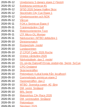
2026-05-12
Ungdomens 5-dagars etapp 2 (Sprint)
2026-05-12
Eskilstuna sprintcup #1
2026-05-12
SF5D 2026 5etape Halling Skov
2026-05-12
Stockholm City Cup Etapp 1
2026-05-12
Ungdomsserien och NOK
2026-05-12
Vårcup
2026-05-11
FOK:s Sprintcup Etapp 4
2026-05-11
Träningstävling i Solf
2026-05-11
Motionsorientering Tuve
2026-05-11
LTF Micro-OL Montag
2026-05-11
Närkeserien i MTBO deltävling 1
2026-05-10
Divisionsmatch
2026-05-10
Roslagshelg, medel
2026-05-10
Lundasprinten
2026-05-10
2º CPOP Cadiz 2026 Roche
2026-05-10
Orintos vårtävling 2026
2026-05-10
Närkedubbeln, dag 2, medel
2026-05-10
OL-skytte DalregIF/Ornäs skidskytte, Sprint, SvCup
2026-05-10
CPO Ondategi
2026-05-10
Skärmenträffen
2026-05-10
Pekingduon (Lokal kopia från: localhost)
2026-05-10
Gammelstads sprintcup etapp 2
2026-05-10
Haningeträffen, dag 2
2026-05-10
MTBO, Svenska cupen, #2, lång
2026-05-10
DM, sprint, Småland
2026-05-10
BRL Sprint
2026-05-10
Matosinhos City Race 2026
2026-05-10
DM, sprintstafett, Småland
2026-05-10
Pekingduon
2026-05-10
Nipstigen 2026