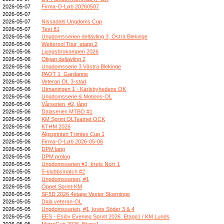
2026-05-07
Firma-O-Løb 20260507
2026-05-07
2026-05-07
Nissadals Ungdoms Cup
2026-05-07
Test 81
2026-05-06
Ungdomsserien deltävling 3, Östra Blekinge
2026-05-06
Wettersol Tour, etapp 2
2026-05-06
Ljungsbrokampen 2026
2026-05-06
Oligan deltävling 2
2026-05-06
Ungdomsserie 3 Västra Blekinge
2026-05-06
PAOT 1_Gardanne
2026-05-06
Veteran OL 3-stad
2026-05-06
Utmaningen 1 - Karlsbyhedens OK
2026-05-06
Ungdomsserie & Motions-OL
2026-05-06
Vårserien, #2, lång
2026-05-06
Dalaserien MTBO #1
2026-05-06
KM Sprint OLTeamet OCK
2026-05-06
KTHM 2026
2026-05-06
Älgsprinten Trimtex Cup 1
2026-05-06
Firma-O-Løb 2026-05-06
2026-05-06
DPM lang
2026-05-05
DPM prolog
2026-05-05
Ungdomsserien #1, krets Norr 1
2026-05-05
5-klubbsmatch #2
2026-05-05
Ungdomsserien, #1
2026-05-05
Öppet Sprint-KM
2026-05-05
SF5D 2026 4etape Vester Skerninge
2026-05-05
Dala veteran-OL
2026-05-05
Ungdomsserien, #1, krets Söder 3 & 4
2026-05-05
EES - Eslöv Evening Sprint 2026. Etapp1 / KM Lunds
2026-05-05
MetroCup 2026, Etape1