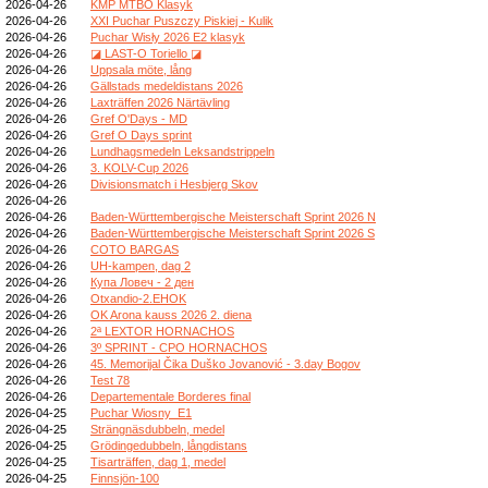
2026-04-26
KMP MTBO Klasyk
2026-04-26
XXI Puchar Puszczy Piskiej - Kulik
2026-04-26
Puchar Wisły 2026 E2 klasyk
2026-04-26
◪ LAST-O Toriello ◪
2026-04-26
Uppsala möte, lång
2026-04-26
Gällstads medeldistans 2026
2026-04-26
Laxträffen 2026 Närtävling
2026-04-26
Gref O'Days - MD
2026-04-26
Gref O Days sprint
2026-04-26
Lundhagsmedeln Leksandstrippeln
2026-04-26
3. KOLV-Cup 2026
2026-04-26
Divisionsmatch i Hesbjerg Skov
2026-04-26
2026-04-26
Baden-Württembergische Meisterschaft Sprint 2026 N
2026-04-26
Baden-Württembergische Meisterschaft Sprint 2026 S
2026-04-26
COTO BARGAS
2026-04-26
UH-kampen, dag 2
2026-04-26
Купа Ловеч - 2 ден
2026-04-26
Otxandio-2.EHOK
2026-04-26
OK Arona kauss 2026 2. diena
2026-04-26
2ª LEXTOR HORNACHOS
2026-04-26
3º SPRINT - CPO HORNACHOS
2026-04-26
45. Memorijal Čika Duško Jovanović - 3.day Bogov
2026-04-26
Test 78
2026-04-26
Departementale Borderes final
2026-04-25
Puchar Wiosny_E1
2026-04-25
Strängnäsdubbeln, medel
2026-04-25
Grödingedubbeln, långdistans
2026-04-25
Tisarträffen, dag 1, medel
2026-04-25
Finnsjön-100