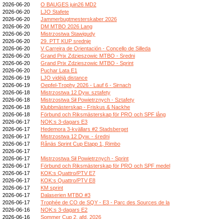
2026-06-20
O BAUGES juin26 MD2
2026-06-20
LJO Stafete
2026-06-20
Jammerbugtmesterskaber 2026
2026-06-20
DM MTBO 2026 Lang
2026-06-20
Mistrzostwa Stawigudy
2026-06-20
29. PTT KUP srednje
2026-06-20
V Carreira de Orientación - Concello de Silleda
2026-06-20
Grand Prix Zdzieszowic MTBO - Sredni
2026-06-20
Grand Prix Zdzieszowic MTBO - Sprint
2026-06-20
Puchar Lata E1
2026-06-19
LJO vidējā distance
2026-06-19
Oepfel-Trophy 2026 - Lauf 6 - Sirnach
2026-06-18
Mistrzostwa 12 Dyw. sztafety
2026-06-18
Mistrzostwa Sił Powietrznych - Sztafety
2026-06-18
Klubbmästerskap - Friskus & Nackhe
2026-06-18
Förbund och Riksmästerskap för PRO och SPF lång
2026-06-17
NOK:s 3-dagars E3
2026-06-17
Hedemora 3-kvällars #2 Stadsberget
2026-06-17
Mistrzostwa 12 Dyw. - średni
2026-06-17
Rånäs Sprint Cup Etapp 1, Rimbo
2026-06-17
2026-06-17
Mistrzostwa Sił Powietrznych - Sprint
2026-06-17
Förbund och Riksmästerskap för PRO och SPF medel
2026-06-17
KOK:s Quattro/PTV E7
2026-06-17
KOK:s Quattro/PTV E8
2026-06-17
KM sprint
2026-06-17
Dalaserien MTBO #3
2026-06-17
Trophée de CO de SQY - E3 - Parc des Sources de la
2026-06-16
NOK:s 3-dagars E2
2026-06-16
Sommer Cup 2. afd. 2026