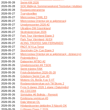
2026-05-28
Sprint-KM 2026
2026-05-28
SOK Midtjysk Sommerweekend Testsetup i klubben
2026-05-28
Roslagsveteranerna
2026-05-27
Trarydsgrillen
2026-05-27
Mistrzostwa CSWL E3
2026-05-27
Mistrzostwa Orientuj się w aglomeracji
2026-05-27
Ungdomsserien 2026 #2
2026-05-27
Ultralång-DM Gästrikland
2026-05-27
Skolmästerskap 2026
2026-05-27
Park Tour Värmland Etapp 3
2026-05-27
Park Tour Värmland, Kil E4
2026-05-27
ACING TROFEO SAN FERNANDO
2026-05-27
PAOT N°4 La Torse
2026-05-27
Stockholm City Cup Etapp 3
2026-05-27
Mistrzostwa Orientuj się w aglomeracji - dziewczyn
2026-05-26
Poängtävling 1
2026-05-26
Dalaserien MTBO #2
2026-05-26
Ungdomsserien #4 TSOK
2026-05-26
Sprint träning FAIK
2026-05-26
Friskvårdslunken 2026-05-28
2026-05-26
Göteborg Sprint Cup, #3
2026-05-26
Motions-OL Borås 4 av 5 VT
2026-05-26
Roslagsmästerskap och Till Skogs 2
2026-05-26
Fyns-5-dages 2026 1 etape i Dalumgård
2026-05-26
AG CDCO84
2026-05-26
Sörklubbs #6 Bollnäs - Rengsjö
2026-05-26
Eskilstuna sprintcup #3
2026-05-26
Dala Veteran OL
2026-05-26
Höglandsserien deltävling 3 Nässjö OK
2026-05-26
U-Ringen Etapp 2 2026