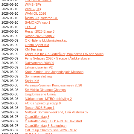
2026-06-10
WIMS (SP)
2026-06-10
WIMS (Lic)
2026-06-10
WAM OL 2026
2026-06-10
Ålems OK, veteran-OL
2026-06-10
SAMOKOV cup 1
2026-06-10
TEST 3
2026-06-10
Resan 2026 Etapp 3
2026-06-09
Resan 2026 Etapp 2
2026-06-09
OK Hällens klubbmästerskap
2026-06-09
Orinto Sprint-KM
2026-06-09
KM Terräng
2026-06-09
Sprint-KM för OK Österåker, Waxholms OK och Vallen
2026-06-09
Fyns 5-dages 2026 - 5 etape i Åløkke skoven
2026-06-09
Dalaveteran 260609
2026-06-09
Leksandsserien #2
2026-06-09
Kreis-Kinder- und Jugendspiele Meissen
2026-06-09
Sommaravslutning
2026-06-08
Sprint-KM
2026-06-08
Varsinais-Suomen Kompassiviesti 2026
2026-06-08
SA Middle Distance Champs
2026-06-08
Ungdomsserie Umeå
2026-06-08
Närkeserien i MTBO deltävling 2
2026-06-08
FOK:s Sprintcup etapp 9
2026-06-08
Resan 2026 Etapp 1
2026-06-07
Midtjysk Sommerweekend, Linå Vesterskov
2026-06-07
Ösaträffen dag 3
2026-06-07
Ösaträffen dag 3 DH14-DH16 Jaktstart
2026-06-07
Ösaträffen dag 3-Stafettligan
2026-06-07
CdL OAlp Chamrousse 2026 - MD2