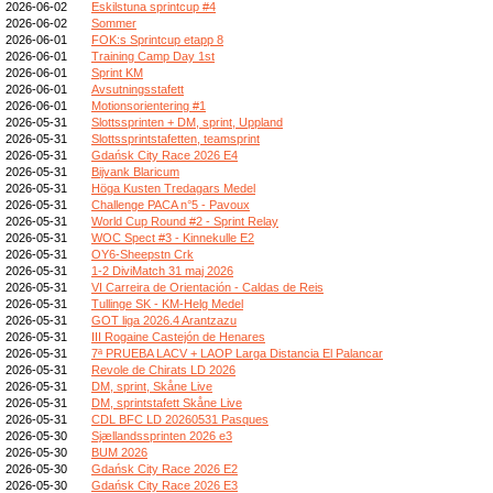
2026-06-02
Eskilstuna sprintcup #4
2026-06-02
Sommer
2026-06-01
FOK:s Sprintcup etapp 8
2026-06-01
Training Camp Day 1st
2026-06-01
Sprint KM
2026-06-01
Avsutningsstafett
2026-06-01
Motionsorientering #1
2026-05-31
Slottssprinten + DM, sprint, Uppland
2026-05-31
Slottssprintstafetten, teamsprint
2026-05-31
Gdańsk City Race 2026 E4
2026-05-31
Bijvank Blaricum
2026-05-31
Höga Kusten Tredagars Medel
2026-05-31
Challenge PACA n°5 - Pavoux
2026-05-31
World Cup Round #2 - Sprint Relay
2026-05-31
WOC Spect #3 - Kinnekulle E2
2026-05-31
OY6-Sheepstn Crk
2026-05-31
1-2 DiviMatch 31 maj 2026
2026-05-31
VI Carreira de Orientación - Caldas de Reis
2026-05-31
Tullinge SK - KM-Helg Medel
2026-05-31
GOT liga 2026.4 Arantzazu
2026-05-31
III Rogaine Castejón de Henares
2026-05-31
7ª PRUEBA LACV + LAOP Larga Distancia El Palancar
2026-05-31
Revole de Chirats LD 2026
2026-05-31
DM, sprint, Skåne Live
2026-05-31
DM, sprintstafett Skåne Live
2026-05-31
CDL BFC LD 20260531 Pasques
2026-05-30
Sjællandssprinten 2026 e3
2026-05-30
BUM 2026
2026-05-30
Gdańsk City Race 2026 E2
2026-05-30
Gdańsk City Race 2026 E3