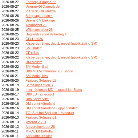
2026-08-27
Faaborg 3-dages E3
2026-08-27
Veteran-Ol Öxnegården
2026-08-27
VB Serie OK Malmia
2026-08-26
Bergslagsserien 4
2026-08-26
Userie 6 V Blekinge
2026-08-26
Albaniløbet 26
2026-08-25
Willemoesløbet 26
2026-08-25
Höglandsserien deltävling 4
2026-08-23
CFLD 2026
2026-08-23
Kilsbergsträffen, dag 2, medel (publiktävling SM)
2026-08-23
SM, stafett
2026-08-22
CF relais
2026-08-22
Kilsbergsträffen, dag 1, medel (publiktävling SM)
2026-08-22
DM Mellem
2026-08-22
SM Medel, final
2026-08-21
D88 MD Monthureux sur Saône
2026-08-21
SM Medel, kval
2026-08-20
Faaborg 3-dages E2
2026-08-19
Bergslagsserien 3
2026-08-19
Inter-régionale MD - Luxeuil-les-Bains
2026-08-17
D88 LD Tignécourt
2026-08-16
D88 Sprint Vittel
2026-08-16
DM sprint Värmland
2026-08-16
DM sprint Värmland - öppen stafett
2026-08-14
TOnS of fun Sprinten + Masstart
2026-08-13
Faaborg 3-dages E1
2026-08-13
Veteran 26-11
2026-08-13
Antvorskovløbet 26
2026-08-11
MPOL E8 Bulltofta
2026-08-11
Sörklubbs #7 Alfta