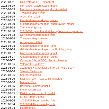
2026-08-11
Dala veteran-OL Domnarvet
2026-08-09
Norrlandsmästerskapen, medel
2026-08-09
Norrlandsmästerskapen, distriktsstafett
2026-08-09
Trampen, dag 2, lång
2026-08-09
Arosträffen 2026
2026-08-09
Götalandsmästerskapen, stafett
2026-08-09
Götalandsmästerskapen, publiktävling, medel
2026-08-08
Tamanend Sprints
2026-08-08
20260808 Sprint Gundadalur og Vidarlundin på færøe
2026-08-08
Norrlandsmästerskapen, lång
2026-08-08
Trampen, dag 1, medel
2026-08-08
Arossprinten 2026
2026-08-08
Götalandsmästerskapen, lång
2026-08-08
Götalandsmästerskapen, publiktävling, lång
2026-08-07
Norrlandsmästerskapen, sprint
2026-08-07
Götalandsmästerskapen, sprint
2026-08-07
O-skytte, 21st WBOC, classic distance
2026-08-06
Veteran-OL Vederyd
2026-08-06
20260806 Havnardalur på færøerne løb 3 af 4
2026-08-06
Veteran Malingsbo
2026-08-06
Stjärnorpsmedeln
2026-08-06
Distriktsmatch - dag 2, Sprintstafett
2026-08-06
Manager Test
2026-08-05
Borlänge Sommarsprint #1
2026-08-05
Klubbmästerskap
2026-08-05
Distriktsmatch - dag 1, medel
2026-08-04
MPOL Etapp 7 Oxie
2026-08-04
20260804 Thorshavn by night
2026-08-04
20260804 Thorshavn by night
2026-08-04
Höglands OL