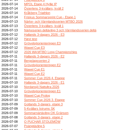
2026-07-14
MPOL Etapp 4 Hyllie IP
2026-07-14
Österlens 3-kvällars, kväll 2
2026-07-14
Kråkberg Triathlon
2026-07-14
Friskus Sommarsprint Cup - Etapp 1
2026-07-13
Närke- och Värmlandsserien MTBO 2026
2026-07-13
Österlens 3-kvällars, kväll 1
2026-07-13
Närkeserien deltävling 3 och Värmlandsserien deltä
2026-07-12
Hallands 3-dagars 2026 - E3
2026-07-12
Høst test
2026-07-12
Grövelsjöorienteringen E3
2026-07-12
Wawel Cup E3
2026-07-12
2026 WA MTBO Long Championships
2026-07-11
Hallands 3-dagars 2026 - E2
2026-07-11
Bergslagsserien 2
2026-07-11
Grövelsjöorienteringen E2
2026-07-11
Wawel Cup E1
2026-07-11
Wawel Cup E2
2026-07-11
Sommer Cup 2026 4. Etappe
2026-07-10
Hallands 3-dagars 2026 - E1
2026-07-10
Nordansjö Nattultra 2026
2026-07-10
Grövelsjöorienteringen E1
2026-07-10
Wawel Cup Prolog
2026-07-10
Sommer Cup 2026 3. Etappe
2026-07-09
Gotlands 3-dagars, etapp 3
2026-07-09
5-Kvällars Istrums SK
2026-07-09
Sommarnärtävling OK Gränsen
2026-07-08
Gotlands 3-dagars, etapp 2
2026-07-08
O PUCHAR STOLEMÓW
2026-07-07
Poängtävling 5