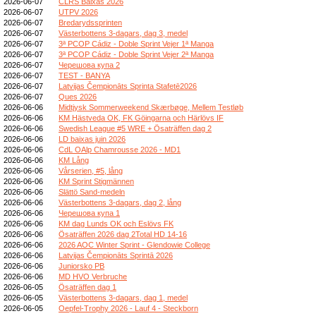
2026-06-07
CLRS Baixas 2026
2026-06-07
UTPV 2026
2026-06-07
Bredarydssprinten
2026-06-07
Västerbottens 3-dagars, dag 3, medel
2026-06-07
3ª PCOP Cádiz - Doble Sprint Vejer 1ª Manga
2026-06-07
3ª PCOP Cádiz - Doble Sprint Vejer 2ª Manga
2026-06-07
Черешова купа 2
2026-06-07
TEST - BANYA
2026-06-07
Latvijas Čempionāts Sprinta Stafetē2026
2026-06-07
Ques 2026
2026-06-06
Midtjysk Sommerweekend Skærbøge, Mellem Testløb
2026-06-06
KM Hästveda OK, FK Göingarna och Härlövs IF
2026-06-06
Swedish League #5 WRE + Ösaträffen dag 2
2026-06-06
LD baixas juin 2026
2026-06-06
CdL OAlp Chamrousse 2026 - MD1
2026-06-06
KM Lång
2026-06-06
Vårserien, #5, lång
2026-06-06
KM Sprint Stigmännen
2026-06-06
Slättö Sand-medeln
2026-06-06
Västerbottens 3-dagars, dag 2, lång
2026-06-06
Черешова купа 1
2026-06-06
KM dag Lunds OK och Eslövs FK
2026-06-06
Ösaträffen 2026 dag 2Total HD 14-16
2026-06-06
2026 AOC Winter Sprint - Glendowie College
2026-06-06
Latvijas Čempionāts Sprintā 2026
2026-06-06
Juniorsko PB
2026-06-06
MD HVO Verbruche
2026-06-05
Ösaträffen dag 1
2026-06-05
Västerbottens 3-dagars, dag 1, medel
2026-06-05
Oepfel-Trophy 2026 - Lauf 4 - Steckborn