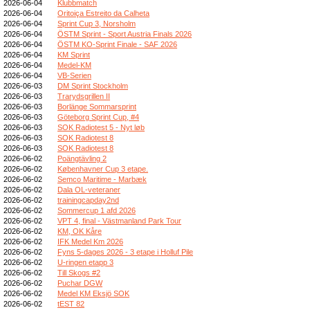
2026-06-04
Klubbmatch
2026-06-04
Oritoiça Estreito da Calheta
2026-06-04
Sprint Cup 3, Norsholm
2026-06-04
ÖSTM Sprint - Sport Austria Finals 2026
2026-06-04
ÖSTM KO-Sprint Finale - SAF 2026
2026-06-04
KM Sprint
2026-06-04
Medel-KM
2026-06-04
VB-Serien
2026-06-03
DM Sprint Stockholm
2026-06-03
Trarydsgrillen II
2026-06-03
Borlänge Sommarsprint
2026-06-03
Göteborg Sprint Cup, #4
2026-06-03
SOK Radiotest 5 - Nyt løb
2026-06-03
SOK Radiotest 8
2026-06-03
SOK Radiotest 8
2026-06-02
Poängtävling 2
2026-06-02
Københavner Cup 3 etape.
2026-06-02
Semco Maritime - Marbæk
2026-06-02
Dala OL-veteraner
2026-06-02
trainingcapday2nd
2026-06-02
Sommercup 1 afd 2026
2026-06-02
VPT 4, final - Västmanland Park Tour
2026-06-02
KM, OK Kåre
2026-06-02
IFK Medel Km 2026
2026-06-02
Fyns 5-dages 2026 - 3 etape i Holluf Pile
2026-06-02
U-ringen etapp 3
2026-06-02
Till Skogs #2
2026-06-02
Puchar DGW
2026-06-02
Medel KM Eksjö SOK
2026-06-02
tEST 82