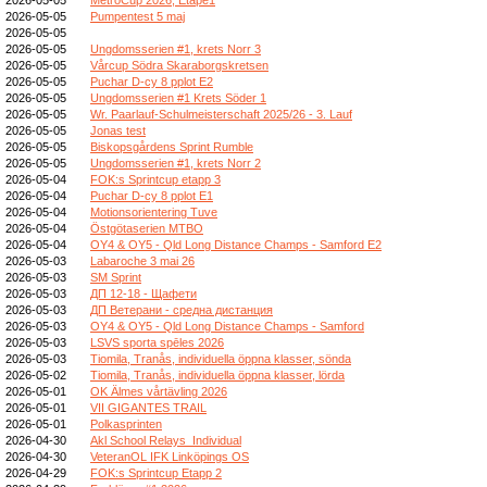
2026-05-05
Pumpentest 5 maj
2026-05-05
2026-05-05
Ungdomsserien #1, krets Norr 3
2026-05-05
Vårcup Södra Skaraborgskretsen
2026-05-05
Puchar D-cy 8 pplot E2
2026-05-05
Ungdomsserien #1 Krets Söder 1
2026-05-05
Wr. Paarlauf-Schulmeisterschaft 2025/26 - 3. Lauf
2026-05-05
Jonas test
2026-05-05
Biskopsgårdens Sprint Rumble
2026-05-05
Ungdomsserien #1, krets Norr 2
2026-05-04
FOK:s Sprintcup etapp 3
2026-05-04
Puchar D-cy 8 pplot E1
2026-05-04
Motionsorientering Tuve
2026-05-04
Östgötaserien MTBO
2026-05-04
OY4 & OY5 - Qld Long Distance Champs - Samford E2
2026-05-03
Labaroche 3 mai 26
2026-05-03
SM Sprint
2026-05-03
ДП 12-18 - Щафети
2026-05-03
ДП Ветерани - средна дистанция
2026-05-03
OY4 & OY5 - Qld Long Distance Champs - Samford
2026-05-03
LSVS sporta spēles 2026
2026-05-03
Tiomila, Tranås, individuella öppna klasser, sönda
2026-05-02
Tiomila, Tranås, individuella öppna klasser, lörda
2026-05-01
OK Älmes vårtävling 2026
2026-05-01
VII GIGANTES TRAIL
2026-05-01
Polkasprinten
2026-04-30
Akl School Relays_Individual
2026-04-30
VeteranOL IFK Linköpings OS
2026-04-29
FOK:s Sprintcup Etapp 2