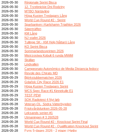
2026-05-30
Régionale Sprint Bisca
2026-05-30
12. Trzebnickie Dni Rodziny
2026-05-30
MTBO Närtävling
2026-05-30
Höga Kusten Tredagars Lång
2026-05-30
World Cup Round #2 - Sprint
2026-05-30
Sparbanken i Karlshamn Triathlon 2026
2026-05-30
Säterträffen
2026-05-30
KM Lång
2026-05-30
NJ-stafet 2026
2026-05-30
Tullinge SK - KM Helg Nåttarö Lång
2026-05-30
KO Sprint Bisca
2026-05-30
Sommarlandssprinten 2026
2026-05-30
Mistrzostwa Kobułt 6 runda MWiM
2026-05-30
Skällan
2026-05-30
Lindvallen
2026-05-30
Campeonato Autonómico de Media Distancia fedocv
2026-05-30
Revole des Chirats MD
2026-05-29
Björkstubbematchen 2026
2026-05-29
Gdańsk City Race 2026 E1
2026-05-29
Höga Kusten Tredagars Sprint
2026-05-29
WCS Spec Race #1 Kinnekulle E1
2026-05-29
TEST PEW
2026-05-29
SOK Radiotest 4 Nyt løb
2026-05-28
Veteran-OL, Södra Vätterbygden
2026-05-28
Friskvårdslunken 2026-05-28
2026-05-28
Leksands serien #1
2026-05-28
Utmaningen # 3 260528
2026-05-28
World Cup Round #2 - Knockout Sprint Final
2026-05-28
World Cup Round #2 - Qualification Knockout Sprint
2026-05-28
Fyns 5-dages 2026 - 2 etape i Højby