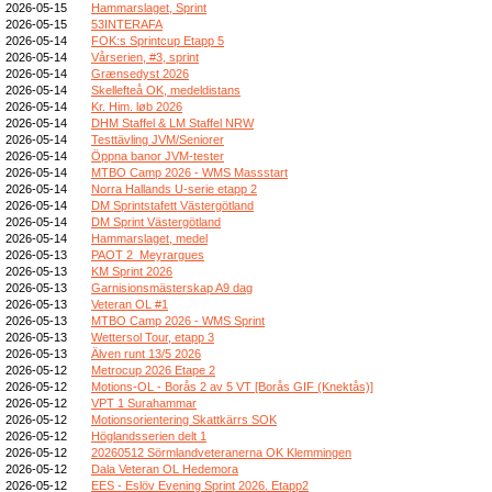
2026-05-15
Hammarslaget, Sprint
2026-05-15
53INTERAFA
2026-05-14
FOK:s Sprintcup Etapp 5
2026-05-14
Vårserien, #3, sprint
2026-05-14
Grænsedyst 2026
2026-05-14
Skellefteå OK, medeldistans
2026-05-14
Kr. Him. løb 2026
2026-05-14
DHM Staffel & LM Staffel NRW
2026-05-14
Testtävling JVM/Seniorer
2026-05-14
Öppna banor JVM-tester
2026-05-14
MTBO Camp 2026 - WMS Massstart
2026-05-14
Norra Hallands U-serie etapp 2
2026-05-14
DM Sprintstafett Västergötland
2026-05-14
DM Sprint Västergötland
2026-05-14
Hammarslaget, medel
2026-05-13
PAOT 2_Meyrargues
2026-05-13
KM Sprint 2026
2026-05-13
Garnisionsmästerskap A9 dag
2026-05-13
Veteran OL #1
2026-05-13
MTBO Camp 2026 - WMS Sprint
2026-05-13
Wettersol Tour, etapp 3
2026-05-13
Älven runt 13/5 2026
2026-05-12
Metrocup 2026 Etape 2
2026-05-12
Motions-OL - Borås 2 av 5 VT [Borås GIF (Knektås)]
2026-05-12
VPT 1 Surahammar
2026-05-12
Motionsorientering Skattkärrs SOK
2026-05-12
Höglandsserien delt 1
2026-05-12
20260512 Sörmlandveteranerna OK Klemmingen
2026-05-12
Dala Veteran OL Hedemora
2026-05-12
EES - Eslöv Evening Sprint 2026. Etapp2