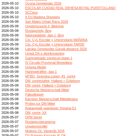
2026-05-10
Ozona čempionāts 2026
2026-05-10
ESCOLAR CUIDAD REAL DEHESA BOYAL-PUERTOLLANO
2026-05-10
SCCtest
2026-05-10
II Ori Madeira Shopping
2026-05-09
San Mateo Urban Race 2026
2026-05-09
Ungdomsserie 4, Blekinge
2026-05-09
Roslagshelg, lång
2026-05-09
Närkedubbeln, dag 1, lång
2026-05-09
Cto. CyL Escolar y Universitario MAÑANA
2026-05-09
Cto. CyL Escolar y Universitario TARDE
2026-05-09
Latvijas čempionāts Garajā distancē 2026
2026-05-09
Umeå OK:s distriktstävling
2026-05-09
Gammelstads sprintcup etapp 1
2026-05-09
IV Circuito Provincial Montellano
2026-05-09
Omega Medel
2026-05-09
Haningeträffen, dag 1
2026-05-09
MTBO, Svenska cupen, #1, sprint
2026-05-09
DM, sprintstafett, Halland + Göteborg
2026-05-09
DM, sprint, Halland + Göteborg
2026-05-09
Deutsche Meisterschaft Mittel
2026-05-09
Fäbodloppet
2026-05-09
Kärntner Meisterschaft Mitteldistanz
2026-05-08
Prolog zur DM Mittel
2026-05-08
Командний чемпіонат України E1
2026-05-08
DM, sprint, XX
2026-05-07
DPM Sprint
2026-05-07
Roslagsveteranerna
2026-05-07
Ungdomstrollet
2026-05-07
Motions-OL Västerås SOK
2026-05-07
DV Pumoen Korsnäs IF OK