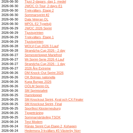
2026-06-30
Tjust 2-dagars, dag 1, medel
2026-06-30
JWOC O-Tour, 2-days-E1
2026-06-30
Trekvällars, Etapp 2
2026-06-30
Sommarsprint #2
2026-06-30
Dala Veteran OL
2026-06-30
MPOL E2 Tygelsjö
2026-06-29
JWOC 2026 Sprint
2026-06-29
Tjustsprinten
2026-06-29
Trekvällars, Etapp 1
2026-06-29
Tjustsprinten
2026-06-28
WOLV-Cup 2026 3.Lauf
2026-06-28
Strandzha Cup 2026 - 2 day
2026-06-27
Semesterloppet Mariefred
2026-06-27
Wr.Sprint-Serie 2026 4.Lauf
2026-06-27
Strandzha Cup 2026 - 1 day
2026-06-27
2026 Åre Extreme
2026-06-26
DM Knock-Out Sprint 2026
2026-06-26
OK Botnias nationella
2026-06-26
Kupa Burgas 2026
2026-06-26
OÖLM Sprint-OL
2026-06-26
SM Sprintstafett
2026-06-25
Hamnloppet
2026-06-25
SM Knockout Sprint, Kval och CX Finaler
2026-06-25
SM Knockout Sprint, Final
2026-06-25
Sportfest Klosterneuburg
2026-06-25
Tjogetträning
2026-06-25
Sommarnärtävling TSOK
2026-06-24
Test Modem
2026-06-24
Rånäs Sprint Cup Etapp 2, Kohagen
2026-06-24
Hedemora 3-kvällars #3 Västerby Norr