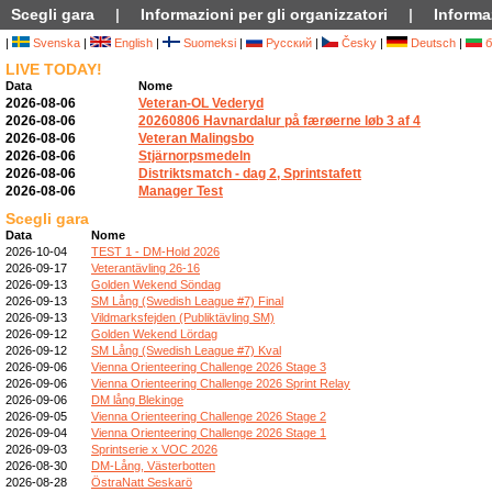
Scegli gara
|
Informazioni per gli organizzatori
|
Informaz
|
Svenska
|
English
|
Suomeksi
|
Русский
|
Česky
|
Deutsch
|
б
LIVE TODAY!
Data
Nome
2026-08-06
Veteran-OL Vederyd
2026-08-06
20260806 Havnardalur på færøerne løb 3 af 4
2026-08-06
Veteran Malingsbo
2026-08-06
Stjärnorpsmedeln
2026-08-06
Distriktsmatch - dag 2, Sprintstafett
2026-08-06
Manager Test
Scegli gara
Data
Nome
2026-10-04
TEST 1 - DM-Hold 2026
2026-09-17
Veterantävling 26-16
2026-09-13
Golden Wekend Söndag
2026-09-13
SM Lång (Swedish League #7) Final
2026-09-13
Vildmarksfejden (Publiktävling SM)
2026-09-12
Golden Wekend Lördag
2026-09-12
SM Lång (Swedish League #7) Kval
2026-09-06
Vienna Orienteering Challenge 2026 Stage 3
2026-09-06
Vienna Orienteering Challenge 2026 Sprint Relay
2026-09-06
DM lång Blekinge
2026-09-05
Vienna Orienteering Challenge 2026 Stage 2
2026-09-04
Vienna Orienteering Challenge 2026 Stage 1
2026-09-03
Sprintserie x VOC 2026
2026-08-30
DM-Lång, Västerbotten
2026-08-28
ÖstraNatt Seskarö