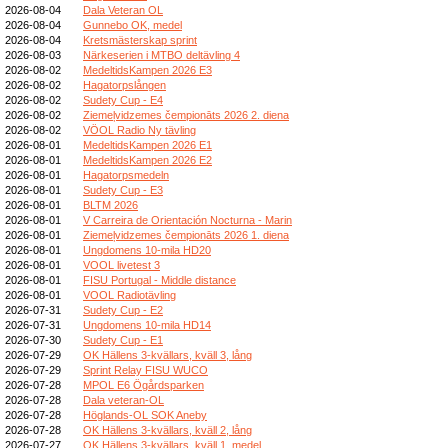
2026-08-04
Dala Veteran OL
2026-08-04
Gunnebo OK, medel
2026-08-04
Kretsmästerskap sprint
2026-08-03
Närkeserien i MTBO deltävling 4
2026-08-02
MedeltidsKampen 2026 E3
2026-08-02
Hagatorpslången
2026-08-02
Sudety Cup - E4
2026-08-02
Ziemeļvidzemes čempionāts 2026 2. diena
2026-08-02
VÖOL Radio Ny tävling
2026-08-01
MedeltidsKampen 2026 E1
2026-08-01
MedeltidsKampen 2026 E2
2026-08-01
Hagatorpsmedeln
2026-08-01
Sudety Cup - E3
2026-08-01
BLTM 2026
2026-08-01
V Carreira de Orientación Nocturna - Marin
2026-08-01
Ziemeļvidzemes čempionāts 2026 1. diena
2026-08-01
Ungdomens 10-mila HD20
2026-08-01
VOOL livetest 3
2026-08-01
FISU Portugal - Middle distance
2026-08-01
VOOL Radiotävling
2026-07-31
Sudety Cup - E2
2026-07-31
Ungdomens 10-mila HD14
2026-07-30
Sudety Cup - E1
2026-07-29
OK Hällens 3-kvällars, kväll 3, lång
2026-07-29
Sprint Relay FISU WUCO
2026-07-28
MPOL E6 Ögårdsparken
2026-07-28
Dala veteran-OL
2026-07-28
Höglands-OL SOK Aneby
2026-07-28
OK Hällens 3-kvällars, kväll 2, lång
2026-07-27
OK Hällens 3-kvällars, kväll 1, medel