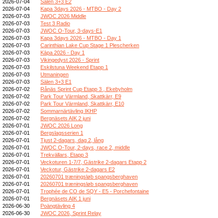
2026-07-04
Sälen 3+3 E2
2026-07-04
Kapa 3days 2026 - MTBO - Day 2
2026-07-03
JWOC 2026 Middle
2026-07-03
Test 3 Radio
2026-07-03
JWOC O-Tour, 3-days-E1
2026-07-03
Kapa 3days 2026 - MTBO - Day 1
2026-07-03
Carinthian Lake Cup Stage 1 Plescherken
2026-07-03
Kāpa 2026 - Day 1
2026-07-03
Vikingedyst 2026 - Sprint
2026-07-03
Eskilstuna Weekend Etapp 1
2026-07-03
Utmaningen
2026-07-03
Sälen 3+3 E1
2026-07-02
Rånäs Sprint Cup Etapp 3 , Ekebyholm
2026-07-02
Park Tour Värmland, Skattkärr, E9
2026-07-02
Park Tour Värmland, Skattkärr, E10
2026-07-02
Sommarnärtävling IKHP
2026-07-02
Bergnäsets AIK 2 juni
2026-07-01
JWOC 2026 Long
2026-07-01
Bergslagsserien 1
2026-07-01
Tjust 2-dagars, dag 2, lång
2026-07-01
JWOC O-Tour, 2-days, race 2, middle
2026-07-01
Trekvällars, Etapp 3
2026-07-01
Veckoturen 1-7/7, Gästrike 2-dagars Etapp 2
2026-07-01
Veckotur, Gästrike 2-dagars E2
2026-07-01
20260701 træningsløb spangsberghaven
2026-07-01
20260701 træningsløb spangsberghaven
2026-07-01
Trophée de CO de SQY - E5 - Porchefontaine
2026-07-01
Bergnäsets AIK 1 juni
2026-06-30
Poängtävling 4
2026-06-30
JWOC 2026, Sprint Relay