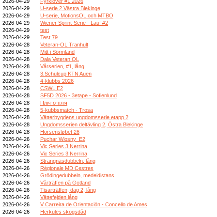
2026-04-29
Fyrklöver #1 2026
2026-04-29
U-serie 2 Västra Blekinge
2026-04-29
U-serie, MotionsOL och MTBO
2026-04-29
Wiener Sprint-Serie - Lauf #2
2026-04-29
test
2026-04-29
Test 79
2026-04-28
Veteran-OL Tranhult
2026-04-28
Mitt i Sörmland
2026-04-28
Dala Veteran OL
2026-04-28
Vårserien, #1, lång
2026-04-28
3.Schulcup KTN Auen
2026-04-28
4-klubbs 2026
2026-04-28
CSWL E2
2026-04-28
SF5D 2026 - 3etape - Sofienlund
2026-04-28
Пліч-о-пліч
2026-04-28
5-kubbsmatch - Trosa
2026-04-28
Vätterbygdens ungdomsserie etapp 2
2026-04-28
Ungdomsserien deltävling 2, Östra Blekinge
2026-04-28
Horsensløbet 26
2026-04-26
Puchar Wiosny_E2
2026-04-26
Vic Series 3 Nerrina
2026-04-26
Vic Series 3 Nerrina
2026-04-26
Strängnäsdubbeln, lång
2026-04-26
Régionale MD Cestres
2026-04-26
Grödingedubbeln, medeldistans
2026-04-26
Vårträffen på Gotland
2026-04-26
Tisarträffen, dag 2, lång
2026-04-26
Vättefejden lång
2026-04-26
V Carreira de Orientación - Concello de Ames
2026-04-26
Herkules skogsdåd