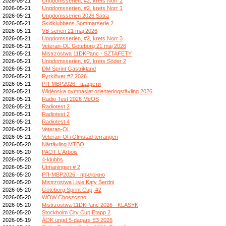
2026-05-21
Ungdomsserien, #2, krets Norr 2
2026-05-21
Ungdomsserien, #2, krets Norr 1
2026-05-21
Ungdomsserien 2026 Sätra
2026-05-21
Skidklubbens Sommarserie 2
2026-05-21
VB-serien 21 maj 2026
2026-05-21
Ungdomsserien, #2, krets Norr 3
2026-05-21
Veteran-OL Göteborg 21 maj 2026
2026-05-21
Mistrzostwa 11DKPanc - SZTAFETY
2026-05-21
Ungdomsserien, #2, krets Söder 2
2026-05-21
DM Sprint Gästrikland
2026-05-21
Fyrklöver #2 2026
2026-05-21
РП-МВР2026 - щафети
2026-05-21
Widénska gymnasiet orienteringstävling 2026
2026-05-21
Radio Test 2026 MeOS
2026-05-21
Radiotest 2
2026-05-21
Radiotest 2
2026-05-21
Radiotest 4
2026-05-21
Veteran-OL
2026-05-21
Veteran-Ol i Ölmstad terrängen
2026-05-20
Närtävling MTBO
2026-05-20
PAOT L'Arbois
2026-05-20
4-klubbs
2026-05-20
Utmaningen # 2
2026-05-20
РП-МВР2026 - приложно
2026-05-20
Mistrzostwa Lisie Kąty Śerdni
2026-05-20
Göteborg Sprint Cup, #2
2026-05-20
WOW Choszczno
2026-05-20
Mistrzostwa 11DKPanc 2026 - KLASYK
2026-05-20
Stockholm City Cup Etapp 2
2026-05-19
ÅOK ungd 5-dagars E3 2026