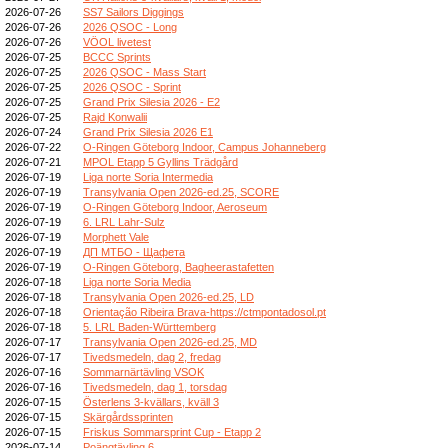
2026-07-26
SS7 Sailors Diggings
2026-07-26
2026 QSOC - Long
2026-07-26
VÖOL livetest
2026-07-25
BCCC Sprints
2026-07-25
2026 QSOC - Mass Start
2026-07-25
2026 QSOC - Sprint
2026-07-25
Grand Prix Silesia 2026 - E2
2026-07-25
Rajd Konwalii
2026-07-24
Grand Prix Silesia 2026 E1
2026-07-22
O-Ringen Göteborg Indoor, Campus Johanneberg
2026-07-21
MPOL Etapp 5 Gyllins Trädgård
2026-07-19
Liga norte Soria Intermedia
2026-07-19
Transylvania Open 2026-ed.25, SCORE
2026-07-19
O-Ringen Göteborg Indoor, Aeroseum
2026-07-19
6. LRL Lahr-Sulz
2026-07-19
Morphett Vale
2026-07-19
ДП МТБО - Щафета
2026-07-19
O-Ringen Göteborg, Bagheerastafetten
2026-07-18
Liga norte Soria Media
2026-07-18
Transylvania Open 2026-ed.25, LD
2026-07-18
Orientação Ribeira Brava-https://ctmpontadosol.pt
2026-07-18
5. LRL Baden-Württemberg
2026-07-17
Transylvania Open 2026-ed.25, MD
2026-07-17
Tivedsmedeln, dag 2, fredag
2026-07-16
Sommarnärtävling VSOK
2026-07-16
Tivedsmedeln, dag 1, torsdag
2026-07-15
Österlens 3-kvällars, kväll 3
2026-07-15
Skärgårdssprinten
2026-07-15
Friskus Sommarsprint Cup - Etapp 2
2026-07-14
Poängtävling 6