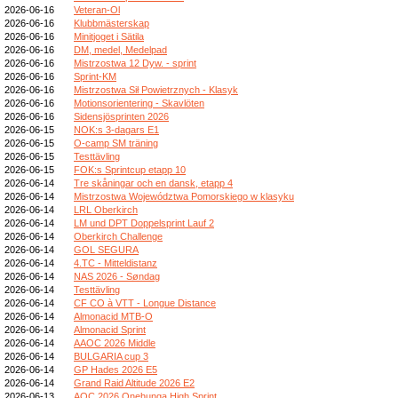
2026-06-16
Veteran-Ol
2026-06-16
Klubbmästerskap
2026-06-16
Minitjoget i Sätila
2026-06-16
DM, medel, Medelpad
2026-06-16
Mistrzostwa 12 Dyw. - sprint
2026-06-16
Sprint-KM
2026-06-16
Mistrzostwa Sił Powietrznych - Klasyk
2026-06-16
Motionsorientering - Skavlöten
2026-06-16
Sidensjösprinten 2026
2026-06-15
NOK:s 3-dagars E1
2026-06-15
O-camp SM träning
2026-06-15
Testtävling
2026-06-15
FOK:s Sprintcup etapp 10
2026-06-14
Tre skåningar och en dansk, etapp 4
2026-06-14
Mistrzostwa Województwa Pomorskiego w klasyku
2026-06-14
LRL Oberkirch
2026-06-14
LM und DPT Doppelsprint Lauf 2
2026-06-14
Oberkirch Challenge
2026-06-14
GOL SEGURA
2026-06-14
4.TC - Mitteldistanz
2026-06-14
NAS 2026 - Søndag
2026-06-14
Testtävling
2026-06-14
CF CO à VTT - Longue Distance
2026-06-14
Almonacid MTB-O
2026-06-14
Almonacid Sprint
2026-06-14
AAOC 2026 Middle
2026-06-14
BULGARIA cup 3
2026-06-14
GP Hades 2026 E5
2026-06-14
Grand Raid Altitude 2026 E2
2026-06-13
AOC 2026 Onehunga High Sprint