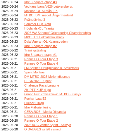
2026-06-24
Idre 3-dagars etapp #3
2026-06-24
Veckans bana V626 Leåkersbergt
2026-06-24
Motions-OL Skatås IFK
2026-06-24
MTBO, DM, medel, Ångermanland
2026-06-23
Poängtävling 3
2026-06-23
Sommer Cup 3.afd
2026-06-23
Höglands-OL Tranås
2026-06-23
2026 WA Schools’ Orienteering Championships
2026-06-23
MPOL E1 Holma/Kroksbäck
2026-06-23
Dala Veteran OL Kvarnsveden
2026-06-23
Idre 3-dagars etapp #2
2026-06-22
Träningstävling
2026-06-22
Idre 3-dagars etapp #1
2026-06-21
Rennes O Tour Etape 3
2026-06-21
Rennes O Tour Etape 4
2026-06-21
LM Sprint für Burgenland u. Steiermark
2026-06-21
Sprint Morlaas
2026-06-21
DM MTBO 2026 Mellemdistance
2026-06-21
CESA 2026 - Sprint
2026-06-21
Challenge Paca Laragne
2026-06-21
29. PTT KUP duge
2026-06-21
Grand Prix Zdzieszowic MTBO - Klasyk
2026-06-21
Puchar Lata E2
2026-06-21
Puchar Elbląg
2026-06-21
Idre Fjällorientering
2026-06-21
CESA 2026 - Media Distancia
2026-06-20
Rennes O Tour Etape 1
2026-06-20
Rennes O Tour Etape 2
2026-06-20
2026 AOC Winter Sprint - Selwyn
2026-06-20
O BAUGES juin26 samedi