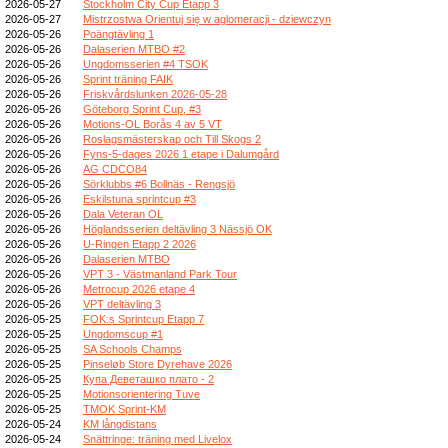
2026-05-27
Stockholm City Cup Etapp 3
2026-05-27
Mistrzostwa Orientuj się w aglomeracji - dziewczyn
2026-05-26
Poängtävling 1
2026-05-26
Dalaserien MTBO #2
2026-05-26
Ungdomsserien #4 TSOK
2026-05-26
Sprint träning FAIK
2026-05-26
Friskvårdslunken 2026-05-28
2026-05-26
Göteborg Sprint Cup, #3
2026-05-26
Motions-OL Borås 4 av 5 VT
2026-05-26
Roslagsmästerskap och Till Skogs 2
2026-05-26
Fyns-5-dages 2026 1 etape i Dalumgård
2026-05-26
AG CDCO84
2026-05-26
Sörklubbs #6 Bollnäs - Rengsjö
2026-05-26
Eskilstuna sprintcup #3
2026-05-26
Dala Veteran OL
2026-05-26
Höglandsserien deltävling 3 Nässjö OK
2026-05-26
U-Ringen Etapp 2 2026
2026-05-26
Dalaserien MTBO
2026-05-26
VPT 3 - Västmanland Park Tour
2026-05-26
Metrocup 2026 etape 4
2026-05-26
VPT deltävling 3
2026-05-25
FOK:s Sprintcup Etapp 7
2026-05-25
Ungdomscup #1
2026-05-25
SA Schools Champs
2026-05-25
Pinseløb Store Dyrehave 2026
2026-05-25
Купа Деветашко плато - 2
2026-05-25
Motionsorientering Tuve
2026-05-25
TMOK Sprint-KM
2026-05-24
KM långdistans
2026-05-24
Snättringe: träning med Livelox