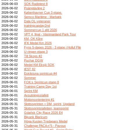
2026-06-03
SOK Radiotest 8
2026-06-02
Poängtävling 2
2026-06-02
Københavner Cup 3 etape.
2026-06-02
Semco Maritime - Marbæk
2026-06-02
Dala OL-veteraner
2026-06-02
trainingcapday2nd
2026-06-02
Sommercup 1 afd 2026
2026-06-02
VPT 4, final - Västmanland Park Tour
2026-06-02
KM, OK Kåre
2026-06-02
IFK Medel Km 2026
2026-06-02
Fyns 5-dages 2026 - 3 etape i Holluf Pile
2026-06-02
U-ringen etapp 3
2026-06-02
Till Skogs #2
2026-06-02
Puchar DGW
2026-06-02
Medel KM Eksjö SOK
2026-06-02
tEST 82
2026-06-02
Eskilstuna sprintcup #4
2026-06-02
Sommer
2026-06-01
FOK:s Sprintcup etapp 8
2026-06-01
Training Camp Day 1st
2026-06-01
Sprint KM
2026-06-01
Avsutningsstafett
2026-06-01
Motionsorientering #1
2026-05-31
Slottssprinten + DM, sprint, Uppland
2026-05-31
Slottssprintstafetten, teamsprint
2026-05-31
Gdańsk City Race 2026 E4
2026-05-31
Bijvank Blaricum
2026-05-31
Höga Kusten Tredagars Medel
2026-05-31
Challenge PACA n°5 - Pavoux
2026-05-31
World Cup Round #2 - Sprint Relay