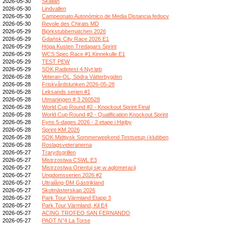
2026-05-30
Skällan
2026-05-30
Lindvallen
2026-05-30
Campeonato Autonómico de Media Distancia fedocv
2026-05-30
Revole des Chirats MD
2026-05-29
Björkstubbematchen 2026
2026-05-29
Gdańsk City Race 2026 E1
2026-05-29
Höga Kusten Tredagars Sprint
2026-05-29
WCS Spec Race #1 Kinnekulle E1
2026-05-29
TEST PEW
2026-05-29
SOK Radiotest 4 Nyt løb
2026-05-28
Veteran-OL, Södra Vätterbygden
2026-05-28
Friskvårdslunken 2026-05-28
2026-05-28
Leksands serien #1
2026-05-28
Utmaningen # 3 260528
2026-05-28
World Cup Round #2 - Knockout Sprint Final
2026-05-28
World Cup Round #2 - Qualification Knockout Sprint
2026-05-28
Fyns 5-dages 2026 - 2 etape i Højby
2026-05-28
Sprint-KM 2026
2026-05-28
SOK Midtjysk Sommerweekend Testsetup i klubben
2026-05-28
Roslagsveteranerna
2026-05-27
Trarydsgrillen
2026-05-27
Mistrzostwa CSWL E3
2026-05-27
Mistrzostwa Orientuj się w aglomeracji
2026-05-27
Ungdomsserien 2026 #2
2026-05-27
Ultralång-DM Gästrikland
2026-05-27
Skolmästerskap 2026
2026-05-27
Park Tour Värmland Etapp 3
2026-05-27
Park Tour Värmland, Kil E4
2026-05-27
ACING TROFEO SAN FERNANDO
2026-05-27
PAOT N°4 La Torse