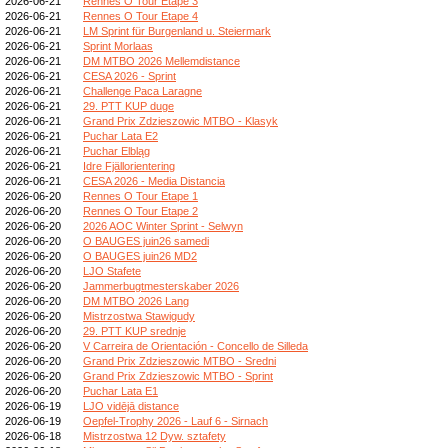
2026-06-21
Rennes O Tour Etape 3
2026-06-21
Rennes O Tour Etape 4
2026-06-21
LM Sprint für Burgenland u. Steiermark
2026-06-21
Sprint Morlaas
2026-06-21
DM MTBO 2026 Mellemdistance
2026-06-21
CESA 2026 - Sprint
2026-06-21
Challenge Paca Laragne
2026-06-21
29. PTT KUP duge
2026-06-21
Grand Prix Zdzieszowic MTBO - Klasyk
2026-06-21
Puchar Lata E2
2026-06-21
Puchar Elbląg
2026-06-21
Idre Fjällorientering
2026-06-21
CESA 2026 - Media Distancia
2026-06-20
Rennes O Tour Etape 1
2026-06-20
Rennes O Tour Etape 2
2026-06-20
2026 AOC Winter Sprint - Selwyn
2026-06-20
O BAUGES juin26 samedi
2026-06-20
O BAUGES juin26 MD2
2026-06-20
LJO Stafete
2026-06-20
Jammerbugtmesterskaber 2026
2026-06-20
DM MTBO 2026 Lang
2026-06-20
Mistrzostwa Stawigudy
2026-06-20
29. PTT KUP srednje
2026-06-20
V Carreira de Orientación - Concello de Silleda
2026-06-20
Grand Prix Zdzieszowic MTBO - Sredni
2026-06-20
Grand Prix Zdzieszowic MTBO - Sprint
2026-06-20
Puchar Lata E1
2026-06-19
LJO vidējā distance
2026-06-19
Oepfel-Trophy 2026 - Lauf 6 - Sirnach
2026-06-18
Mistrzostwa 12 Dyw. sztafety