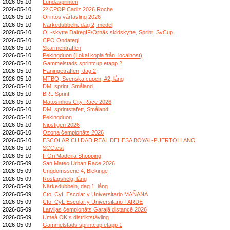
2026-05-10
Lundasprinten
2026-05-10
2º CPOP Cadiz 2026 Roche
2026-05-10
Orintos vårtävling 2026
2026-05-10
Närkedubbeln, dag 2, medel
2026-05-10
OL-skytte DalregIF/Ornäs skidskytte, Sprint, SvCup
2026-05-10
CPO Ondategi
2026-05-10
Skärmenträffen
2026-05-10
Pekingduon (Lokal kopia från: localhost)
2026-05-10
Gammelstads sprintcup etapp 2
2026-05-10
Haningeträffen, dag 2
2026-05-10
MTBO, Svenska cupen, #2, lång
2026-05-10
DM, sprint, Småland
2026-05-10
BRL Sprint
2026-05-10
Matosinhos City Race 2026
2026-05-10
DM, sprintstafett, Småland
2026-05-10
Pekingduon
2026-05-10
Nipstigen 2026
2026-05-10
Ozona čempionāts 2026
2026-05-10
ESCOLAR CUIDAD REAL DEHESA BOYAL-PUERTOLLANO
2026-05-10
SCCtest
2026-05-10
II Ori Madeira Shopping
2026-05-09
San Mateo Urban Race 2026
2026-05-09
Ungdomsserie 4, Blekinge
2026-05-09
Roslagshelg, lång
2026-05-09
Närkedubbeln, dag 1, lång
2026-05-09
Cto. CyL Escolar y Universitario MAÑANA
2026-05-09
Cto. CyL Escolar y Universitario TARDE
2026-05-09
Latvijas čempionāts Garajā distancē 2026
2026-05-09
Umeå OK:s distriktstävling
2026-05-09
Gammelstads sprintcup etapp 1