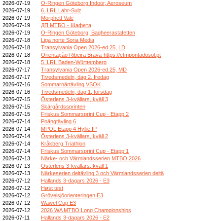
2026-07-19
O-Ringen Göteborg Indoor, Aeroseum
2026-07-19
6. LRL Lahr-Sulz
2026-07-19
Morphett Vale
2026-07-19
ДП МТБО - Щафета
2026-07-19
O-Ringen Göteborg, Bagheerastafetten
2026-07-18
Liga norte Soria Media
2026-07-18
Transylvania Open 2026-ed.25, LD
2026-07-18
Orientação Ribeira Brava-https://ctmpontadosol.pt
2026-07-18
5. LRL Baden-Württemberg
2026-07-17
Transylvania Open 2026-ed.25, MD
2026-07-17
Tivedsmedeln, dag 2, fredag
2026-07-16
Sommarnärtävling VSOK
2026-07-16
Tivedsmedeln, dag 1, torsdag
2026-07-15
Österlens 3-kvällars, kväll 3
2026-07-15
Skärgårdssprinten
2026-07-15
Friskus Sommarsprint Cup - Etapp 2
2026-07-14
Poängtävling 6
2026-07-14
MPOL Etapp 4 Hyllie IP
2026-07-14
Österlens 3-kvällars, kväll 2
2026-07-14
Kråkberg Triathlon
2026-07-14
Friskus Sommarsprint Cup - Etapp 1
2026-07-13
Närke- och Värmlandsserien MTBO 2026
2026-07-13
Österlens 3-kvällars, kväll 1
2026-07-13
Närkeserien deltävling 3 och Värmlandsserien deltä
2026-07-12
Hallands 3-dagars 2026 - E3
2026-07-12
Høst test
2026-07-12
Grövelsjöorienteringen E3
2026-07-12
Wawel Cup E3
2026-07-12
2026 WA MTBO Long Championships
2026-07-11
Hallands 3-dagars 2026 - E2