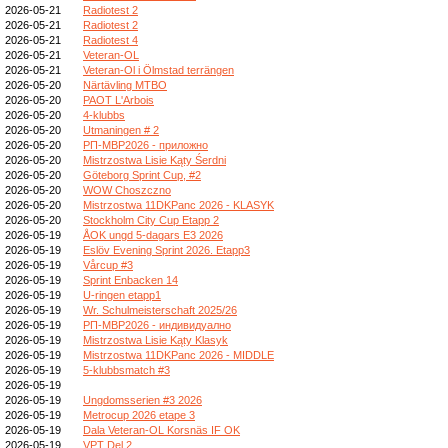
2026-05-21
Radiotest 2
2026-05-21
Radiotest 2
2026-05-21
Radiotest 4
2026-05-21
Veteran-OL
2026-05-21
Veteran-Ol i Ölmstad terrängen
2026-05-20
Närtävling MTBO
2026-05-20
PAOT L'Arbois
2026-05-20
4-klubbs
2026-05-20
Utmaningen # 2
2026-05-20
РП-МВР2026 - приложно
2026-05-20
Mistrzostwa Lisie Kąty Śerdni
2026-05-20
Göteborg Sprint Cup, #2
2026-05-20
WOW Choszczno
2026-05-20
Mistrzostwa 11DKPanc 2026 - KLASYK
2026-05-20
Stockholm City Cup Etapp 2
2026-05-19
ÅOK ungd 5-dagars E3 2026
2026-05-19
Eslöv Evening Sprint 2026. Etapp3
2026-05-19
Vårcup #3
2026-05-19
Sprint Enbacken 14
2026-05-19
U-ringen etapp1
2026-05-19
Wr. Schulmeisterschaft 2025/26
2026-05-19
РП-МВР2026 - индивидуално
2026-05-19
Mistrzostwa Lisie Kąty Klasyk
2026-05-19
Mistrzostwa 11DKPanc 2026 - MIDDLE
2026-05-19
5-klubbsmatch #3
2026-05-19
2026-05-19
Ungdomsserien #3 2026
2026-05-19
Metrocup 2026 etape 3
2026-05-19
Dala Veteran-OL Korsnäs IF OK
2026-05-19
VPT Del 2