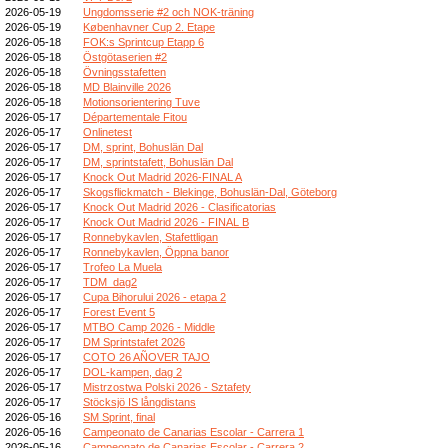
2026-05-19
Ungdomsserie #2 och NOK-träning
2026-05-19
Københavner Cup 2. Etape
2026-05-18
FOK:s Sprintcup Etapp 6
2026-05-18
Östgötaserien #2
2026-05-18
Övningsstafetten
2026-05-18
MD Blainville 2026
2026-05-18
Motionsorientering Tuve
2026-05-17
Départementale Fitou
2026-05-17
Onlinetest
2026-05-17
DM, sprint, Bohuslän Dal
2026-05-17
DM, sprintstafett, Bohuslän Dal
2026-05-17
Knock Out Madrid 2026-FINAL A
2026-05-17
Skogsflickmatch - Blekinge, Bohuslän-Dal, Göteborg
2026-05-17
Knock Out Madrid 2026 - Clasificatorias
2026-05-17
Knock Out Madrid 2026 - FINAL B
2026-05-17
Ronnebykavlen, Stafettligan
2026-05-17
Ronnebykavlen, Öppna banor
2026-05-17
Trofeo La Muela
2026-05-17
TDM_dag2
2026-05-17
Cupa Bihorului 2026 - etapa 2
2026-05-17
Forest Event 5
2026-05-17
MTBO Camp 2026 - Middle
2026-05-17
DM Sprintstafet 2026
2026-05-17
COTO 26 AÑOVER TAJO
2026-05-17
DOL-kampen, dag 2
2026-05-17
Mistrzostwa Polski 2026 - Sztafety
2026-05-17
Stöcksjö IS långdistans
2026-05-16
SM Sprint, final
2026-05-16
Campeonato de Canarias Escolar - Carrera 1
2026-05-16
Campeonato de Canarias Escolar - Carrera 2