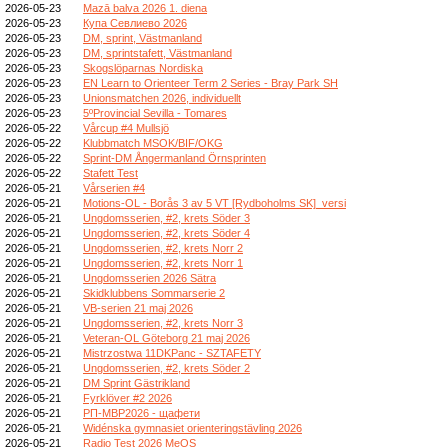
2026-05-23
Mazā balva 2026 1. diena
2026-05-23
Купа Севлиево 2026
2026-05-23
DM, sprint, Västmanland
2026-05-23
DM, sprintstafett, Västmanland
2026-05-23
Skogslöparnas Nordiska
2026-05-23
EN Learn to Orienteer Term 2 Series - Bray Park SH
2026-05-23
Unionsmatchen 2026, individuellt
2026-05-23
5ºProvincial Sevilla - Tomares
2026-05-22
Vårcup #4 Mullsjö
2026-05-22
Klubbmatch MSOK/BIF/OKG
2026-05-22
Sprint-DM Ångermanland Örnsprinten
2026-05-22
Stafett Test
2026-05-21
Vårserien #4
2026-05-21
Motions-OL - Borås 3 av 5 VT [Rydboholms SK]_versi
2026-05-21
Ungdomsserien, #2, krets Söder 3
2026-05-21
Ungdomsserien, #2, krets Söder 4
2026-05-21
Ungdomsserien, #2, krets Norr 2
2026-05-21
Ungdomsserien, #2, krets Norr 1
2026-05-21
Ungdomsserien 2026 Sätra
2026-05-21
Skidklubbens Sommarserie 2
2026-05-21
VB-serien 21 maj 2026
2026-05-21
Ungdomsserien, #2, krets Norr 3
2026-05-21
Veteran-OL Göteborg 21 maj 2026
2026-05-21
Mistrzostwa 11DKPanc - SZTAFETY
2026-05-21
Ungdomsserien, #2, krets Söder 2
2026-05-21
DM Sprint Gästrikland
2026-05-21
Fyrklöver #2 2026
2026-05-21
РП-МВР2026 - щафети
2026-05-21
Widénska gymnasiet orienteringstävling 2026
2026-05-21
Radio Test 2026 MeOS