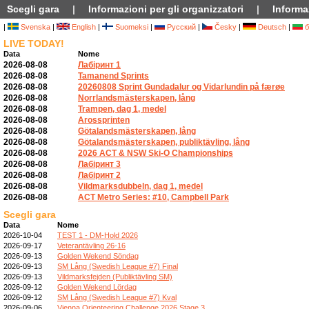
Scegli gara
|
Informazioni per gli organizzatori
|
Informaz
|
Svenska
|
English
|
Suomeksi
|
Русский
|
Česky
|
Deutsch
|
б
LIVE TODAY!
Data
Nome
2026-08-08
Лабіринт 1
2026-08-08
Tamanend Sprints
2026-08-08
20260808 Sprint Gundadalur og Vidarlundin på færøe
2026-08-08
Norrlandsmästerskapen, lång
2026-08-08
Trampen, dag 1, medel
2026-08-08
Arossprinten
2026-08-08
Götalandsmästerskapen, lång
2026-08-08
Götalandsmästerskapen, publiktävling, lång
2026-08-08
2026 ACT & NSW Ski-O Championships
2026-08-08
Лабіринт 3
2026-08-08
Лабіринт 2
2026-08-08
Vildmarksdubbeln, dag 1, medel
2026-08-08
ACT Metro Series: #10, Campbell Park
Scegli gara
Data
Nome
2026-10-04
TEST 1 - DM-Hold 2026
2026-09-17
Veterantävling 26-16
2026-09-13
Golden Wekend Söndag
2026-09-13
SM Lång (Swedish League #7) Final
2026-09-13
Vildmarksfejden (Publiktävling SM)
2026-09-12
Golden Wekend Lördag
2026-09-12
SM Lång (Swedish League #7) Kval
2026-09-06
Vienna Orienteering Challenge 2026 Stage 3