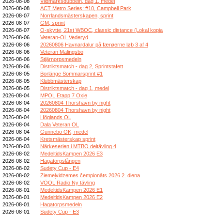
2026-08-08
Vildmarksdubbeln, dag 1, medel
2026-08-08
ACT Metro Series: #10, Campbell Park
2026-08-07
Norrlandsmästerskapen, sprint
2026-08-07
GM, sprint
2026-08-07
O-skytte, 21st WBOC, classic distance (Lokal kopia
2026-08-06
Veteran-OL Vederyd
2026-08-06
20260806 Havnardalur på færøerne løb 3 af 4
2026-08-06
Veteran Malingsbo
2026-08-06
Stjärnorpsmedeln
2026-08-06
Distriktsmatch - dag 2, Sprintstafett
2026-08-05
Borlänge Sommarsprint #1
2026-08-05
Klubbmästerskap
2026-08-05
Distriktsmatch - dag 1, medel
2026-08-04
MPOL Etapp 7 Oxie
2026-08-04
20260804 Thorshavn by night
2026-08-04
20260804 Thorshavn by night
2026-08-04
Höglands OL
2026-08-04
Dala Veteran OL
2026-08-04
Gunnebo OK, medel
2026-08-04
Kretsmästerskap sprint
2026-08-03
Närkeserien i MTBO deltävling 4
2026-08-02
MedeltidsKampen 2026 E3
2026-08-02
Hagatorpslången
2026-08-02
Sudety Cup - E4
2026-08-02
Ziemeļvidzemes čempionāts 2026 2. diena
2026-08-02
VÖOL Radio Ny tävling
2026-08-01
MedeltidsKampen 2026 E1
2026-08-01
MedeltidsKampen 2026 E2
2026-08-01
Hagatorpsmedeln
2026-08-01
Sudety Cup - E3