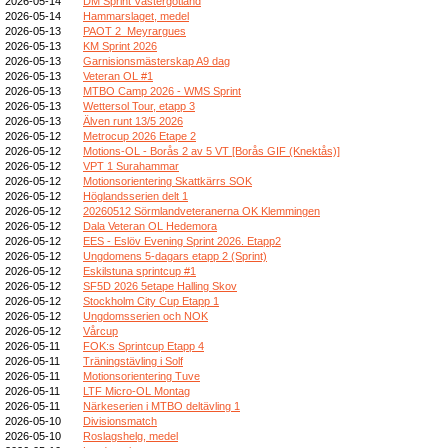
2026-05-14
DM Sprint Västergötland
2026-05-14
Hammarslaget, medel
2026-05-13
PAOT 2_Meyrargues
2026-05-13
KM Sprint 2026
2026-05-13
Garnisionsmästerskap A9 dag
2026-05-13
Veteran OL #1
2026-05-13
MTBO Camp 2026 - WMS Sprint
2026-05-13
Wettersol Tour, etapp 3
2026-05-13
Älven runt 13/5 2026
2026-05-12
Metrocup 2026 Etape 2
2026-05-12
Motions-OL - Borås 2 av 5 VT [Borås GIF (Knektås)]
2026-05-12
VPT 1 Surahammar
2026-05-12
Motionsorientering Skattkärrs SOK
2026-05-12
Höglandsserien delt 1
2026-05-12
20260512 Sörmlandveteranerna OK Klemmingen
2026-05-12
Dala Veteran OL Hedemora
2026-05-12
EES - Eslöv Evening Sprint 2026. Etapp2
2026-05-12
Ungdomens 5-dagars etapp 2 (Sprint)
2026-05-12
Eskilstuna sprintcup #1
2026-05-12
SF5D 2026 5etape Halling Skov
2026-05-12
Stockholm City Cup Etapp 1
2026-05-12
Ungdomsserien och NOK
2026-05-12
Vårcup
2026-05-11
FOK:s Sprintcup Etapp 4
2026-05-11
Träningstävling i Solf
2026-05-11
Motionsorientering Tuve
2026-05-11
LTF Micro-OL Montag
2026-05-11
Närkeserien i MTBO deltävling 1
2026-05-10
Divisionsmatch
2026-05-10
Roslagshelg, medel