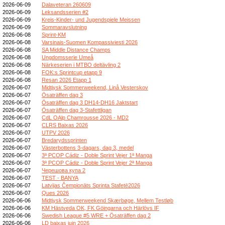
2026-06-09
Dalaveteran 260609
2026-06-09
Leksandsserien #2
2026-06-09
Kreis-Kinder- und Jugendspiele Meissen
2026-06-09
Sommaravslutning
2026-06-08
Sprint-KM
2026-06-08
Varsinais-Suomen Kompassiviesti 2026
2026-06-08
SA Middle Distance Champs
2026-06-08
Ungdomsserie Umeå
2026-06-08
Närkeserien i MTBO deltävling 2
2026-06-08
FOK:s Sprintcup etapp 9
2026-06-08
Resan 2026 Etapp 1
2026-06-07
Midtjysk Sommerweekend, Linå Vesterskov
2026-06-07
Ösaträffen dag 3
2026-06-07
Ösaträffen dag 3 DH14-DH16 Jaktstart
2026-06-07
Ösaträffen dag 3-Stafettligan
2026-06-07
CdL OAlp Chamrousse 2026 - MD2
2026-06-07
CLRS Baixas 2026
2026-06-07
UTPV 2026
2026-06-07
Bredarydssprinten
2026-06-07
Västerbottens 3-dagars, dag 3, medel
2026-06-07
3ª PCOP Cádiz - Doble Sprint Vejer 1ª Manga
2026-06-07
3ª PCOP Cádiz - Doble Sprint Vejer 2ª Manga
2026-06-07
Черешова купа 2
2026-06-07
TEST - BANYA
2026-06-07
Latvijas Čempionāts Sprinta Stafetē2026
2026-06-07
Ques 2026
2026-06-06
Midtjysk Sommerweekend Skærbøge, Mellem Testløb
2026-06-06
KM Hästveda OK, FK Göingarna och Härlövs IF
2026-06-06
Swedish League #5 WRE + Ösaträffen dag 2
2026-06-06
LD baixas juin 2026