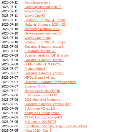
2026-07-11
Bergslagsserien 2
2026-07-11
Grövelsjöorienteringen E2
2026-07-11
Wawel Cup E1
2026-07-11
Wawel Cup E2
2026-07-11
Sommer Cup 2026 4. Etappe
2026-07-10
Hallands 3-dagars 2026 - E1
2026-07-10
Nordansjö Nattultra 2026
2026-07-10
Grövelsjöorienteringen E1
2026-07-10
Wawel Cup Prolog
2026-07-10
Sommer Cup 2026 3. Etappe
2026-07-09
Gotlands 3-dagars, etapp 3
2026-07-09
5-Kvällars Istrums SK
2026-07-09
Sommarnärtävling OK Gränsen
2026-07-08
Gotlands 3-dagars, etapp 2
2026-07-08
O PUCHAR STOLEMÓW
2026-07-07
Poängtävling 5
2026-07-07
Gotlands 3-dagars, etapp 1
2026-07-07
MPOL Etapp 3 Alnarp
2026-07-07
Hallands 3-kvällars Etapp Snapparp
2026-07-07
Sommar-OL 4
2026-07-07
Höglands-OL Nässjö OK
2026-07-06
3 Jours en Forez MD2
2026-07-06
2026 Moonlight Madness
2026-07-05
Gotlands 2-dagars, etapp 2, lång
2026-07-05
3 Jours en FOrez LD
2026-07-05
Kangaroo Crossing West
2026-07-05
JWOC O-Tour, 3-days-E3
2026-07-05
Kalvdansen 20260705
2026-07-05
Carinthian Lake Cup Stage 3 Lind ob Velden
2026-07-05
Kāpa 2026 - Day 3