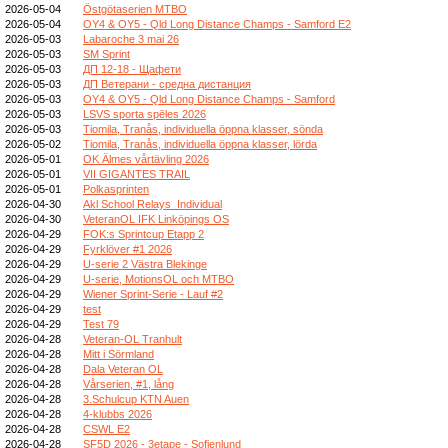
2026-05-04
Östgötaserien MTBO
2026-05-04
OY4 & OY5 - Qld Long Distance Champs - Samford E2
2026-05-03
Labaroche 3 mai 26
2026-05-03
SM Sprint
2026-05-03
ДП 12-18 - Щафети
2026-05-03
ДП Ветерани - средна дистанция
2026-05-03
OY4 & OY5 - Qld Long Distance Champs - Samford
2026-05-03
LSVS sporta spēles 2026
2026-05-03
Tiomila, Tranås, individuella öppna klasser, sönda
2026-05-02
Tiomila, Tranås, individuella öppna klasser, lörda
2026-05-01
OK Älmes vårtävling 2026
2026-05-01
VII GIGANTES TRAIL
2026-05-01
Polkasprinten
2026-04-30
Akl School Relays_Individual
2026-04-30
VeteranOL IFK Linköpings OS
2026-04-29
FOK:s Sprintcup Etapp 2
2026-04-29
Fyrklöver #1 2026
2026-04-29
U-serie 2 Västra Blekinge
2026-04-29
U-serie, MotionsOL och MTBO
2026-04-29
Wiener Sprint-Serie - Lauf #2
2026-04-29
test
2026-04-29
Test 79
2026-04-28
Veteran-OL Tranhult
2026-04-28
Mitt i Sörmland
2026-04-28
Dala Veteran OL
2026-04-28
Vårserien, #1, lång
2026-04-28
3.Schulcup KTN Auen
2026-04-28
4-klubbs 2026
2026-04-28
CSWL E2
2026-04-28
SF5D 2026 - 3etape - Sofienlund