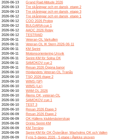
2026-06-13
Grand Raid Altitude 2026
2026-06-13
Tre skåningar och en dansk, etapp 2
2026-06-13
Tre skåningar och en dansk, etapp 3
2026-06-12
Tre skåningar och en dansk, etapp 1
2026-06-12
COO 2026 Prolog
2026-06-12
BULGARIA cup 1
2026-06-12
AAOC 2026 Relay
2026-06-12
TESTRAID
2026-06-11
Veteran-OL Varkullen
2026-06-11
Veteran-OL IK Stern 2026-06-11
2026-06-11
KM Sprint
2026-06-11
Motionsorientering Ursvik
2026-06-11
Sprint-KM för Solna OK
2026-06-11
SAMOKOV cup 2
2026-06-11
Resan 2026 Öppna banor
2026-06-10
Höglandets Veteran-OL Tranås
2026-06-10
TSQ 2026 étape 2
2026-06-10
WIMS (SP)
2026-06-10
WIMS (Lic)
2026-06-10
WAM OL 2026
2026-06-10
Ålems OK, veteran-OL
2026-06-10
SAMOKOV cup 1
2026-06-10
TEST 3
2026-06-10
Resan 2026 Etapp 3
2026-06-09
Resan 2026 Etapp 2
2026-06-09
OK Hällens klubbmästerskap
2026-06-09
Orinto Sprint-KM
2026-06-09
KM Terräng
2026-06-09
Sprint-KM för OK Österåker, Waxholms OK och Vallen
2026-06-09
Fyns 5-dages 2026 - 5 etape i Åløkke skoven