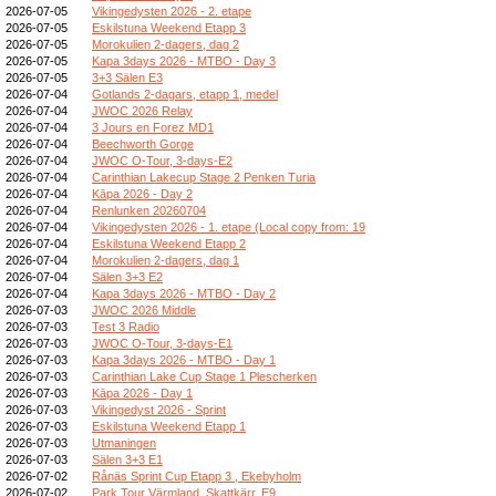
2026-07-05
Vikingedysten 2026 - 2. etape
2026-07-05
Eskilstuna Weekend Etapp 3
2026-07-05
Morokulien 2-dagers, dag 2
2026-07-05
Kapa 3days 2026 - MTBO - Day 3
2026-07-05
3+3 Sälen E3
2026-07-04
Gotlands 2-dagars, etapp 1, medel
2026-07-04
JWOC 2026 Relay
2026-07-04
3 Jours en Forez MD1
2026-07-04
Beechworth Gorge
2026-07-04
JWOC O-Tour, 3-days-E2
2026-07-04
Carinthian Lakecup Stage 2 Penken Turia
2026-07-04
Kāpa 2026 - Day 2
2026-07-04
Renlunken 20260704
2026-07-04
Vikingedysten 2026 - 1. etape (Local copy from: 19
2026-07-04
Eskilstuna Weekend Etapp 2
2026-07-04
Morokulien 2-dagers, dag 1
2026-07-04
Sälen 3+3 E2
2026-07-04
Kapa 3days 2026 - MTBO - Day 2
2026-07-03
JWOC 2026 Middle
2026-07-03
Test 3 Radio
2026-07-03
JWOC O-Tour, 3-days-E1
2026-07-03
Kapa 3days 2026 - MTBO - Day 1
2026-07-03
Carinthian Lake Cup Stage 1 Plescherken
2026-07-03
Kāpa 2026 - Day 1
2026-07-03
Vikingedyst 2026 - Sprint
2026-07-03
Eskilstuna Weekend Etapp 1
2026-07-03
Utmaningen
2026-07-03
Sälen 3+3 E1
2026-07-02
Rånäs Sprint Cup Etapp 3 , Ekebyholm
2026-07-02
Park Tour Värmland, Skattkärr, E9