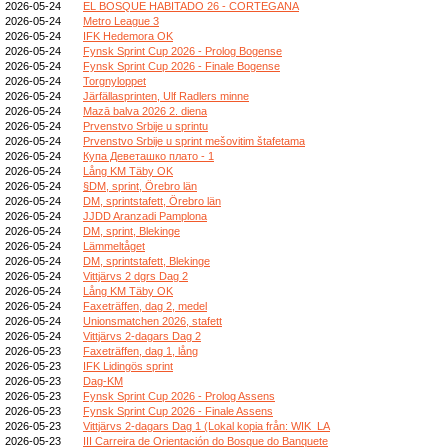
2026-05-24
EL BOSQUE HABITADO 26 - CORTEGANA
2026-05-24
Metro League 3
2026-05-24
IFK Hedemora OK
2026-05-24
Fynsk Sprint Cup 2026 - Prolog Bogense
2026-05-24
Fynsk Sprint Cup 2026 - Finale Bogense
2026-05-24
Torgnyloppet
2026-05-24
Järfällasprinten, Ulf Radlers minne
2026-05-24
Mazā balva 2026 2. diena
2026-05-24
Prvenstvo Srbije u sprintu
2026-05-24
Prvenstvo Srbije u sprint mešovitim štafetama
2026-05-24
Купа Деветашко плато - 1
2026-05-24
Lång KM Täby OK
2026-05-24
§DM, sprint, Örebro län
2026-05-24
DM, sprintstafett, Örebro län
2026-05-24
JJDD Aranzadi Pamplona
2026-05-24
DM, sprint, Blekinge
2026-05-24
Lämmeltåget
2026-05-24
DM, sprintstafett, Blekinge
2026-05-24
Vittjärvs 2 dgrs Dag 2
2026-05-24
Lång KM Täby OK
2026-05-24
Faxeträffen, dag 2, medel
2026-05-24
Unionsmatchen 2026, stafett
2026-05-24
Vittjärvs 2-dagars Dag 2
2026-05-23
Faxeträffen, dag 1, lång
2026-05-23
IFK Lidingös sprint
2026-05-23
Dag-KM
2026-05-23
Fynsk Sprint Cup 2026 - Prolog Assens
2026-05-23
Fynsk Sprint Cup 2026 - Finale Assens
2026-05-23
Vittjärvs 2-dagars Dag 1 (Lokal kopia från: WIK_LA
2026-05-23
III Carreira de Orientación do Bosque do Banquete