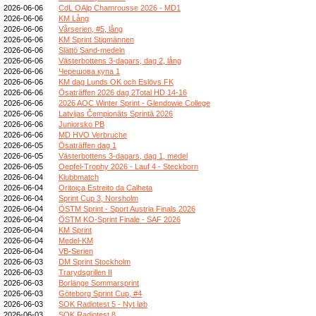
2026-06-06
CdL OAlp Chamrousse 2026 - MD1
2026-06-06
KM Lång
2026-06-06
Vårserien, #5, lång
2026-06-06
KM Sprint Stigmännen
2026-06-06
Slättö Sand-medeln
2026-06-06
Västerbottens 3-dagars, dag 2, lång
2026-06-06
Черешова купа 1
2026-06-06
KM dag Lunds OK och Eslövs FK
2026-06-06
Ösaträffen 2026 dag 2Total HD 14-16
2026-06-06
2026 AOC Winter Sprint - Glendowie College
2026-06-06
Latvijas Čempionāts Sprintā 2026
2026-06-06
Juniorsko PB
2026-06-06
MD HVO Verbruche
2026-06-05
Ösaträffen dag 1
2026-06-05
Västerbottens 3-dagars, dag 1, medel
2026-06-05
Oepfel-Trophy 2026 - Lauf 4 - Steckborn
2026-06-04
Klubbmatch
2026-06-04
Oritoiça Estreito da Calheta
2026-06-04
Sprint Cup 3, Norsholm
2026-06-04
ÖSTM Sprint - Sport Austria Finals 2026
2026-06-04
ÖSTM KO-Sprint Finale - SAF 2026
2026-06-04
KM Sprint
2026-06-04
Medel-KM
2026-06-04
VB-Serien
2026-06-03
DM Sprint Stockholm
2026-06-03
Trarydsgrillen II
2026-06-03
Borlänge Sommarsprint
2026-06-03
Göteborg Sprint Cup, #4
2026-06-03
SOK Radiotest 5 - Nyt løb
2026-06-03
SOK Radiotest 8