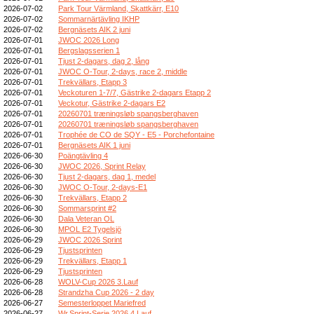
2026-07-02
Park Tour Värmland, Skattkärr, E10
2026-07-02
Sommarnärtävling IKHP
2026-07-02
Bergnäsets AIK 2 juni
2026-07-01
JWOC 2026 Long
2026-07-01
Bergslagsserien 1
2026-07-01
Tjust 2-dagars, dag 2, lång
2026-07-01
JWOC O-Tour, 2-days, race 2, middle
2026-07-01
Trekvällars, Etapp 3
2026-07-01
Veckoturen 1-7/7, Gästrike 2-dagars Etapp 2
2026-07-01
Veckotur, Gästrike 2-dagars E2
2026-07-01
20260701 træningsløb spangsberghaven
2026-07-01
20260701 træningsløb spangsberghaven
2026-07-01
Trophée de CO de SQY - E5 - Porchefontaine
2026-07-01
Bergnäsets AIK 1 juni
2026-06-30
Poängtävling 4
2026-06-30
JWOC 2026, Sprint Relay
2026-06-30
Tjust 2-dagars, dag 1, medel
2026-06-30
JWOC O-Tour, 2-days-E1
2026-06-30
Trekvällars, Etapp 2
2026-06-30
Sommarsprint #2
2026-06-30
Dala Veteran OL
2026-06-30
MPOL E2 Tygelsjö
2026-06-29
JWOC 2026 Sprint
2026-06-29
Tjustsprinten
2026-06-29
Trekvällars, Etapp 1
2026-06-29
Tjustsprinten
2026-06-28
WOLV-Cup 2026 3.Lauf
2026-06-28
Strandzha Cup 2026 - 2 day
2026-06-27
Semesterloppet Mariefred
2026-06-27
Wr.Sprint-Serie 2026 4.Lauf