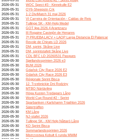
2026-05-31
WOC Spect #3 - Kinnekulle E2
2026-05-31
OY6-Sheepstn Crk
2026-05-31
1-2 DiviMatch 31 maj 2026
2026-05-31
VI Carreira de Orientación - Caldas de Reis
2026-05-31
Tullinge SK - KM-Helg Medel
2026-05-31
GOT liga 2026.4 Arantzazu
2026-05-31
III Rogaine Castejón de Henares
2026-05-31
7ª PRUEBA LACV + LAOP Larga Distancia El Palancar
2026-05-31
Revole de Chirats LD 2026
2026-05-31
DM, sprint, Skåne Live
2026-05-31
DM, sprintstafett Skåne Live
2026-05-31
CDL BFC LD 20260531 Pasques
2026-05-30
Sjællandssprinten 2026 e3
2026-05-30
BUM 2026
2026-05-30
Gdańsk City Race 2026 E2
2026-05-30
Gdańsk City Race 2026 E3
2026-05-30
Régionale Sprint Bisca
2026-05-30
12. Trzebnickie Dni Rodziny
2026-05-30
MTBO Närtävling
2026-05-30
Höga Kusten Tredagars Lång
2026-05-30
World Cup Round #2 - Sprint
2026-05-30
Sparbanken i Karlshamn Triathlon 2026
2026-05-30
Säterträffen
2026-05-30
KM Lång
2026-05-30
NJ-stafet 2026
2026-05-30
Tullinge SK - KM Helg Nåttarö Lång
2026-05-30
KO Sprint Bisca
2026-05-30
Sommarlandssprinten 2026
2026-05-30
Mistrzostwa Kobułt 6 runda MWiM