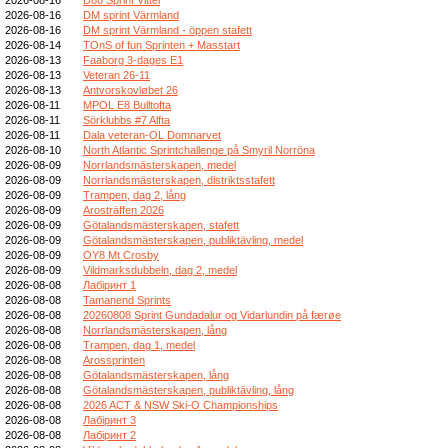
2026-08-16
DM sprint Värmland
2026-08-16
DM sprint Värmland - öppen stafett
2026-08-14
TOnS of fun Sprinten + Masstart
2026-08-13
Faaborg 3-dages E1
2026-08-13
Veteran 26-11
2026-08-13
Antvorskovløbet 26
2026-08-11
MPOL E8 Bulltofta
2026-08-11
Sörklubbs #7 Alfta
2026-08-11
Dala veteran-OL Domnarvet
2026-08-10
North Atlantic Sprintchallenge på Smyril Norröna
2026-08-09
Norrlandsmästerskapen, medel
2026-08-09
Norrlandsmästerskapen, distriktsstafett
2026-08-09
Trampen, dag 2, lång
2026-08-09
Arosträffen 2026
2026-08-09
Götalandsmästerskapen, stafett
2026-08-09
Götalandsmästerskapen, publiktävling, medel
2026-08-09
OY8 Mt Crosby
2026-08-09
Vildmarksdubbeln, dag 2, medel
2026-08-08
Лабіринт 1
2026-08-08
Tamanend Sprints
2026-08-08
20260808 Sprint Gundadalur og Vidarlundin på færøe
2026-08-08
Norrlandsmästerskapen, lång
2026-08-08
Trampen, dag 1, medel
2026-08-08
Arossprinten
2026-08-08
Götalandsmästerskapen, lång
2026-08-08
Götalandsmästerskapen, publiktävling, lång
2026-08-08
2026 ACT & NSW Ski-O Championships
2026-08-08
Лабіринт 3
2026-08-08
Лабіринт 2