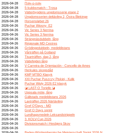
2026-04-28
Пліч-о-пліч
2026-04-28
5-kubbsmatch - Trosa
2026-04-28
Vätterbygdens ungdomsserie etapp 2
2026-04-28
Ungdomsserien deltävling 2, Östra Blekinge
2026-04-28
Horsensløbet 26
2026-04-26
Puchar Wiosny_E2
2026-04-26
Vic Series 3 Nerrina
2026-04-26
Vic Series 3 Nerrina
2026-04-26
Strängnäsdubbeln, lång
2026-04-26
Régionale MD Cestres
2026-04-26
Grödingedubbeln, medeldistans
2026-04-26
Vårträffen på Gotland
2026-04-26
Tisarträffen, dag 2, lång
2026-04-26
Vättefejden lång
2026-04-26
V Carreira de Orientación - Concello de Ames
2026-04-26
Herkules skogsdåd
2026-04-26
KMP MTBO Klasyk
2026-04-26
XXI Puchar Puszczy Piskiej - Kulik
2026-04-26
Puchar Wisły 2026 E2 klasyk
2026-04-26
◪ LAST-O Toriello ◪
2026-04-26
Uppsala möte, lång
2026-04-26
Gällstads medeldistans 2026
2026-04-26
Laxträffen 2026 Närtävling
2026-04-26
Gref O'Days - MD
2026-04-26
Gref O Days sprint
2026-04-26
Lundhagsmedeln Leksandstrippeln
2026-04-26
3. KOLV-Cup 2026
2026-04-26
Divisionsmatch i Hesbjerg Skov
2026-04-26
2026-04-26
Baden-Württembergische Meisterschaft Sprint 2026 N