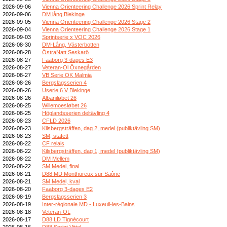
2026-09-06
Vienna Orienteering Challenge 2026 Sprint Relay
2026-09-06
DM lång Blekinge
2026-09-05
Vienna Orienteering Challenge 2026 Stage 2
2026-09-04
Vienna Orienteering Challenge 2026 Stage 1
2026-09-03
Sprintserie x VOC 2026
2026-08-30
DM-Lång, Västerbotten
2026-08-28
ÖstraNatt Seskarö
2026-08-27
Faaborg 3-dages E3
2026-08-27
Veteran-Ol Öxnegården
2026-08-27
VB Serie OK Malmia
2026-08-26
Bergslagsserien 4
2026-08-26
Userie 6 V Blekinge
2026-08-26
Albaniløbet 26
2026-08-25
Willemoesløbet 26
2026-08-25
Höglandsserien deltävling 4
2026-08-23
CFLD 2026
2026-08-23
Kilsbergsträffen, dag 2, medel (publiktävling SM)
2026-08-23
SM, stafett
2026-08-22
CF relais
2026-08-22
Kilsbergsträffen, dag 1, medel (publiktävling SM)
2026-08-22
DM Mellem
2026-08-22
SM Medel, final
2026-08-21
D88 MD Monthureux sur Saône
2026-08-21
SM Medel, kval
2026-08-20
Faaborg 3-dages E2
2026-08-19
Bergslagsserien 3
2026-08-19
Inter-régionale MD - Luxeuil-les-Bains
2026-08-18
Veteran-OL
2026-08-17
D88 LD Tignécourt
2026-08-16
D88 Sprint Vittel