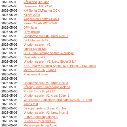
2026-05-06
Vårserien, #2, lång
2026-05-06
Dalaserien MTBO #1
2026-05-06
KM Sprint OLTeamet OCK
2026-05-06
KTHM 2026
2026-05-06
Älgsprinten Trimtex Cup 1
2026-05-06
Firma-O-Løb 2026-05-06
2026-05-06
DPM lang
2026-05-05
DPM prolog
2026-05-05
Ungdomsserien #1, krets Norr 1
2026-05-05
5-klubbsmatch #2
2026-05-05
Ungdomsserien, #1
2026-05-05
Öppet Sprint-KM
2026-05-05
SF5D 2026 4etape Vester Skerninge
2026-05-05
Dala veteran-OL
2026-05-05
Ungdomsserien, #1, krets Söder 3 & 4
2026-05-05
EES - Eslöv Evening Sprint 2026. Etapp1 / KM Lunds
2026-05-05
MetroCup 2026, Etape1
2026-05-05
Pumpentest 5 maj
2026-05-05
2026-05-05
Ungdomsserien #1, krets Norr 3
2026-05-05
Vårcup Södra Skaraborgskretsen
2026-05-05
Puchar D-cy 8 pplot E2
2026-05-05
Ungdomsserien #1 Krets Söder 1
2026-05-05
Wr. Paarlauf-Schulmeisterschaft 2025/26 - 3. Lauf
2026-05-05
Jonas test
2026-05-05
Biskopsgårdens Sprint Rumble
2026-05-05
Ungdomsserien #1, krets Norr 2
2026-05-04
FOK:s Sprintcup etapp 3
2026-05-04
Puchar D-cy 8 pplot E1
2026-05-04
Motionsorientering Tuve