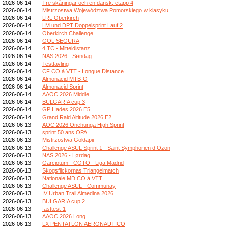
2026-06-14
Tre skåningar och en dansk, etapp 4
2026-06-14
Mistrzostwa Województwa Pomorskiego w klasyku
2026-06-14
LRL Oberkirch
2026-06-14
LM und DPT Doppelsprint Lauf 2
2026-06-14
Oberkirch Challenge
2026-06-14
GOL SEGURA
2026-06-14
4.TC - Mitteldistanz
2026-06-14
NAS 2026 - Søndag
2026-06-14
Testtävling
2026-06-14
CF CO à VTT - Longue Distance
2026-06-14
Almonacid MTB-O
2026-06-14
Almonacid Sprint
2026-06-14
AAOC 2026 Middle
2026-06-14
BULGARIA cup 3
2026-06-14
GP Hades 2026 E5
2026-06-14
Grand Raid Altitude 2026 E2
2026-06-13
AOC 2026 Onehunga High Sprint
2026-06-13
sprint 50 ans OPA
2026-06-13
Mistrzostwa Gołdapii
2026-06-13
Challenge ASUL Sprint 1 - Saint Symphorien d Ozon
2026-06-13
NAS 2026 - Lørdag
2026-06-13
Garciotum - COTO - Liga Madrid
2026-06-13
Skogsflickornas Triangelmatch
2026-06-13
Nationale MD CO à VTT
2026-06-13
Challenge ASUL - Communay
2026-06-13
IV Urban Trail Almedina 2026
2026-06-13
BULGARIA cup 2
2026-06-13
fasttest-1
2026-06-13
AAOC 2026 Long
2026-06-13
LX PENTATLON AERONAUTICO