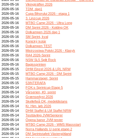
2026-05-16
Vikingträffen 2026
2026-05-16
TDM_dag1
2026-05-16
Cupa Bihorului 2026 - etapa 1
2026-05-16
3. Linzcup 2026
2026-05-16
MTBO Camp 2026 - Ultra Long
2026-05-16
DM Sprint 2026 - Kolding OK
2026-05-16
Dolkampen 2026 dag 1
2026-05-16
SM Sprint, kval
2026-05-16
Konický kotár
2026-05-16
Dolkampen TEST
2026-05-16
Mistrzostwa Polski 2026 - Klasyk
2026-05-16
RA4 2026-Sprint
2026-05-16
NSW SL5 Split Rock
2026-05-16
Bagissprinten
2026-05-15
DHM Einzel 2026 & LRL NRW
2026-05-15
MTBO Camp 2026 - DM Sprint
2026-05-15
Hammarslaget, Sprint
2026-05-15
53INTERAFA
2026-05-14
FOK:s Sprintcup Etapp 5
2026-05-14
Vårserien, #3, sprint
2026-05-14
Grænsedyst 2026
2026-05-14
Skellefteå OK, medeldistans
2026-05-14
Kr. Him. løb 2026
2026-05-14
DHM Staffel & LM Staffel NRW
2026-05-14
Testtävling JVM/Seniorer
2026-05-14
Öppna banor JVM-tester
2026-05-14
MTBO Camp 2026 - WMS Massstart
2026-05-14
Norra Hallands U-serie etapp 2
2026-05-14
DM Sprintstafett Västergötland