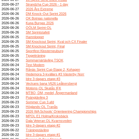
2026-06-27
Strandzha Cup 2026 - 1 day
2026-06-27
2026 Åre Extreme
2026-06-26
DM Knock-Out Sprint 2026
2026-06-26
OK Botnias nationella
2026-06-26
Kupa Burgas 2026
2026-06-26
OÖLM Sprint-OL
2026-06-26
SM Sprintstafett
2026-06-25
Hamnloppet
2026-06-25
SM Knockout Sprint, Kval och CX Finaler
2026-06-25
SM Knockout Sprint, Final
2026-06-25
Sportfest Klosterneuburg
2026-06-25
Tjogetträning
2026-06-25
Sommarnärtävling TSOK
2026-06-24
Test Modem
2026-06-24
Rånäs Sprint Cup Etapp 2, Kohagen
2026-06-24
Hedemora 3-kvällars #3 Västerby Norr
2026-06-24
Idre 3-dagars etapp #3
2026-06-24
Veckans bana V626 Leåkersbergt
2026-06-24
Motions-OL Skatås IFK
2026-06-24
MTBO, DM, medel, Ångermanland
2026-06-23
Poängtävling 3
2026-06-23
Sommer Cup 3.afd
2026-06-23
Höglands-OL Tranås
2026-06-23
2026 WA Schools’ Orienteering Championships
2026-06-23
MPOL E1 Holma/Kroksbäck
2026-06-23
Dala Veteran OL Kvarnsveden
2026-06-23
Idre 3-dagars etapp #2
2026-06-22
Träningstävling
2026-06-22
Idre 3-dagars etapp #1