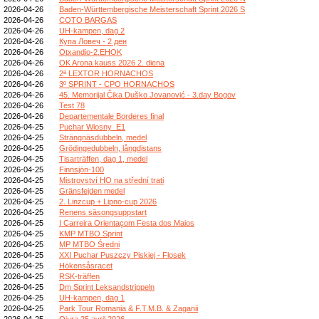
2026-04-26
Baden-Württembergische Meisterschaft Sprint 2026 S
2026-04-26
COTO BARGAS
2026-04-26
UH-kampen, dag 2
2026-04-26
Купа Ловеч - 2 ден
2026-04-26
Otxandio-2.EHOK
2026-04-26
OK Arona kauss 2026 2. diena
2026-04-26
2ª LEXTOR HORNACHOS
2026-04-26
3º SPRINT - CPO HORNACHOS
2026-04-26
45. Memorijal Čika Duško Jovanović - 3.day Bogov
2026-04-26
Test 78
2026-04-26
Departementale Borderes final
2026-04-25
Puchar Wiosny_E1
2026-04-25
Strängnäsdubbeln, medel
2026-04-25
Grödingedubbeln, långdistans
2026-04-25
Tisarträffen, dag 1, medel
2026-04-25
Finnsjön-100
2026-04-25
Mistrovství HO na střední trati
2026-04-25
Gränsfejden medel
2026-04-25
2. Linzcup + Lipno-cup 2026
2026-04-25
Renens säsongsuppstart
2026-04-25
I Carreira Orientaçom Festa dos Maios
2026-04-25
KMP MTBO Sprint
2026-04-25
MP MTBO Średni
2026-04-25
XXI Puchar Puszczy Piskiej - Flosek
2026-04-25
Hökensåsracet
2026-04-25
RSK-träffen
2026-04-25
Dm Sprint Leksandstrippeln
2026-04-25
UH-kampen, dag 1
2026-04-25
Park Tour Romania & F.T.M.B. & Zaganii
2026-04-25
Ojura 25 avril 2026