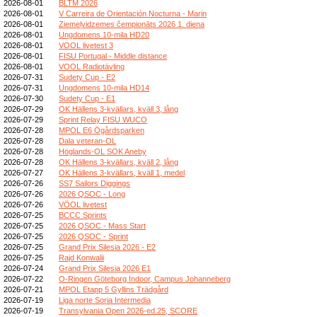
2026-08-01
BLTM 2026
2026-08-01
V Carreira de Orientación Nocturna - Marin
2026-08-01
Ziemeļvidzemes čempionāts 2026 1. diena
2026-08-01
Ungdomens 10-mila HD20
2026-08-01
VOOL livetest 3
2026-08-01
FISU Portugal - Middle distance
2026-08-01
VOOL Radiotävling
2026-07-31
Sudety Cup - E2
2026-07-31
Ungdomens 10-mila HD14
2026-07-30
Sudety Cup - E1
2026-07-29
OK Hällens 3-kvällars, kväll 3, lång
2026-07-29
Sprint Relay FISU WUCO
2026-07-28
MPOL E6 Ögårdsparken
2026-07-28
Dala veteran-OL
2026-07-28
Höglands-OL SOK Aneby
2026-07-28
OK Hällens 3-kvällars, kväll 2, lång
2026-07-27
OK Hällens 3-kvällars, kväll 1, medel
2026-07-26
SS7 Sailors Diggings
2026-07-26
2026 QSOC - Long
2026-07-26
VÖOL livetest
2026-07-25
BCCC Sprints
2026-07-25
2026 QSOC - Mass Start
2026-07-25
2026 QSOC - Sprint
2026-07-25
Grand Prix Silesia 2026 - E2
2026-07-25
Rajd Konwalii
2026-07-24
Grand Prix Silesia 2026 E1
2026-07-22
O-Ringen Göteborg Indoor, Campus Johanneberg
2026-07-21
MPOL Etapp 5 Gyllins Trädgård
2026-07-19
Liga norte Soria Intermedia
2026-07-19
Transylvania Open 2026-ed.25, SCORE