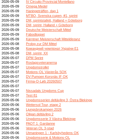
2026-05-09
IV Circuito Provincial Montellano
2026-05-09
Omega Medel
2026-05-09
Haningeträffen, dag 1
2026-05-09
MTBO, Svenska cupen, #1, sprint
2026-05-09
DM, sprintstafett, Halland + Göteborg
2026-05-09
DM, sprint, Halland + Göteborg
2026-05-09
Deutsche Meisterschaft Mittel
2026-05-09
Fäbodloppet
2026-05-09
Kärntner Meisterschaft Mitteldistanz
2026-05-08
Prolog zur DM Mittel
2026-05-08
Командний чемпіонат України E1
2026-05-08
DM, sprint, XX
2026-05-07
DPM Sprint
2026-05-07
Roslagsveteranerna
2026-05-07
Ungdomstrollet
2026-05-07
Motions-OL Västerås SOK
2026-05-07
DV Pumoen Korsnäs IF OK
2026-05-07
Firma-O-Løb 20260507
2026-05-07
2026-05-07
Nissadals Ungdoms Cup
2026-05-07
Test 81
2026-05-06
Ungdomsserien deltävling 3, Östra Blekinge
2026-05-06
Wettersol Tour, etapp 2
2026-05-06
Ljungsbrokampen 2026
2026-05-06
Oligan deltävling 2
2026-05-06
Ungdomsserie 3 Västra Blekinge
2026-05-06
PAOT 1_Gardanne
2026-05-06
Veteran OL 3-stad
2026-05-06
Utmaningen 1 - Karlsbyhedens OK
2026-05-06
Ungdomsserie & Motions-OL