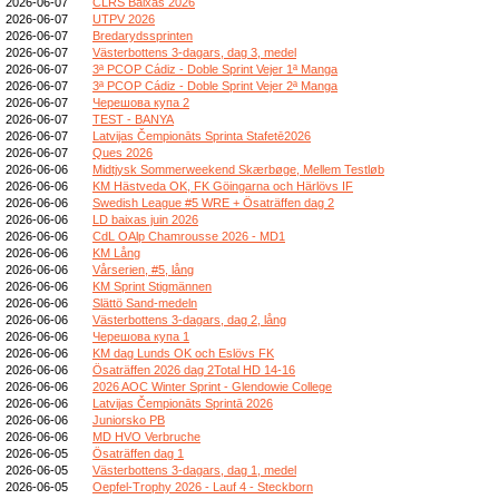
2026-06-07
CLRS Baixas 2026
2026-06-07
UTPV 2026
2026-06-07
Bredarydssprinten
2026-06-07
Västerbottens 3-dagars, dag 3, medel
2026-06-07
3ª PCOP Cádiz - Doble Sprint Vejer 1ª Manga
2026-06-07
3ª PCOP Cádiz - Doble Sprint Vejer 2ª Manga
2026-06-07
Черешова купа 2
2026-06-07
TEST - BANYA
2026-06-07
Latvijas Čempionāts Sprinta Stafetē2026
2026-06-07
Ques 2026
2026-06-06
Midtjysk Sommerweekend Skærbøge, Mellem Testløb
2026-06-06
KM Hästveda OK, FK Göingarna och Härlövs IF
2026-06-06
Swedish League #5 WRE + Ösaträffen dag 2
2026-06-06
LD baixas juin 2026
2026-06-06
CdL OAlp Chamrousse 2026 - MD1
2026-06-06
KM Lång
2026-06-06
Vårserien, #5, lång
2026-06-06
KM Sprint Stigmännen
2026-06-06
Slättö Sand-medeln
2026-06-06
Västerbottens 3-dagars, dag 2, lång
2026-06-06
Черешова купа 1
2026-06-06
KM dag Lunds OK och Eslövs FK
2026-06-06
Ösaträffen 2026 dag 2Total HD 14-16
2026-06-06
2026 AOC Winter Sprint - Glendowie College
2026-06-06
Latvijas Čempionāts Sprintā 2026
2026-06-06
Juniorsko PB
2026-06-06
MD HVO Verbruche
2026-06-05
Ösaträffen dag 1
2026-06-05
Västerbottens 3-dagars, dag 1, medel
2026-06-05
Oepfel-Trophy 2026 - Lauf 4 - Steckborn