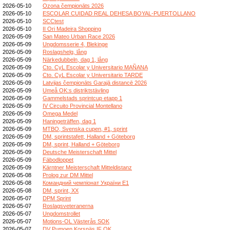
2026-05-10
Ozona čempionāts 2026
2026-05-10
ESCOLAR CUIDAD REAL DEHESA BOYAL-PUERTOLLANO
2026-05-10
SCCtest
2026-05-10
II Ori Madeira Shopping
2026-05-09
San Mateo Urban Race 2026
2026-05-09
Ungdomsserie 4, Blekinge
2026-05-09
Roslagshelg, lång
2026-05-09
Närkedubbeln, dag 1, lång
2026-05-09
Cto. CyL Escolar y Universitario MAÑANA
2026-05-09
Cto. CyL Escolar y Universitario TARDE
2026-05-09
Latvijas čempionāts Garajā distancē 2026
2026-05-09
Umeå OK:s distriktstävling
2026-05-09
Gammelstads sprintcup etapp 1
2026-05-09
IV Circuito Provincial Montellano
2026-05-09
Omega Medel
2026-05-09
Haningeträffen, dag 1
2026-05-09
MTBO, Svenska cupen, #1, sprint
2026-05-09
DM, sprintstafett, Halland + Göteborg
2026-05-09
DM, sprint, Halland + Göteborg
2026-05-09
Deutsche Meisterschaft Mittel
2026-05-09
Fäbodloppet
2026-05-09
Kärntner Meisterschaft Mitteldistanz
2026-05-08
Prolog zur DM Mittel
2026-05-08
Командний чемпіонат України E1
2026-05-08
DM, sprint, XX
2026-05-07
DPM Sprint
2026-05-07
Roslagsveteranerna
2026-05-07
Ungdomstrollet
2026-05-07
Motions-OL Västerås SOK
2026-05-07
DV Pumoen Korsnäs IF OK