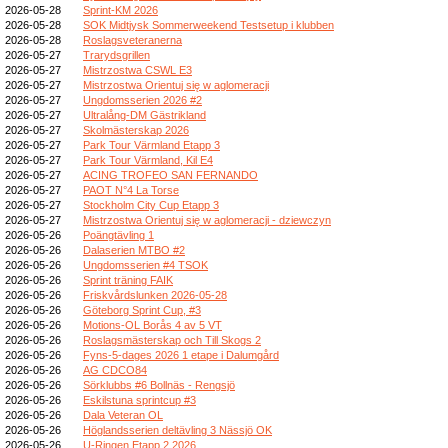
2026-05-28
Sprint-KM 2026
2026-05-28
SOK Midtjysk Sommerweekend Testsetup i klubben
2026-05-28
Roslagsveteranerna
2026-05-27
Trarydsgrillen
2026-05-27
Mistrzostwa CSWL E3
2026-05-27
Mistrzostwa Orientuj się w aglomeracji
2026-05-27
Ungdomsserien 2026 #2
2026-05-27
Ultralång-DM Gästrikland
2026-05-27
Skolmästerskap 2026
2026-05-27
Park Tour Värmland Etapp 3
2026-05-27
Park Tour Värmland, Kil E4
2026-05-27
ACING TROFEO SAN FERNANDO
2026-05-27
PAOT N°4 La Torse
2026-05-27
Stockholm City Cup Etapp 3
2026-05-27
Mistrzostwa Orientuj się w aglomeracji - dziewczyn
2026-05-26
Poängtävling 1
2026-05-26
Dalaserien MTBO #2
2026-05-26
Ungdomsserien #4 TSOK
2026-05-26
Sprint träning FAIK
2026-05-26
Friskvårdslunken 2026-05-28
2026-05-26
Göteborg Sprint Cup, #3
2026-05-26
Motions-OL Borås 4 av 5 VT
2026-05-26
Roslagsmästerskap och Till Skogs 2
2026-05-26
Fyns-5-dages 2026 1 etape i Dalumgård
2026-05-26
AG CDCO84
2026-05-26
Sörklubbs #6 Bollnäs - Rengsjö
2026-05-26
Eskilstuna sprintcup #3
2026-05-26
Dala Veteran OL
2026-05-26
Höglandsserien deltävling 3 Nässjö OK
2026-05-26
U-Ringen Etapp 2 2026