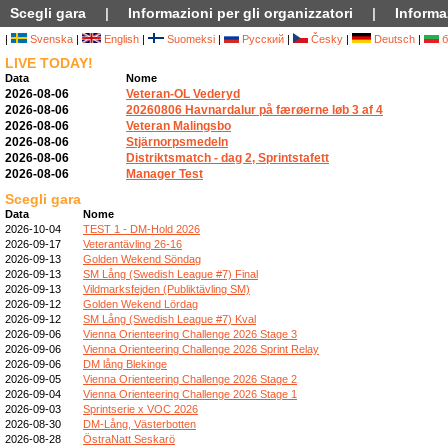
Scegli gara
|
Informazioni per gli organizzatori
|
Informaz
|
Svenska
|
English
|
Suomeksi
|
Русский
|
Česky
|
Deutsch
|
б
LIVE TODAY!
Data
Nome
2026-08-06
Veteran-OL Vederyd
2026-08-06
20260806 Havnardalur på færøerne løb 3 af 4
2026-08-06
Veteran Malingsbo
2026-08-06
Stjärnorpsmedeln
2026-08-06
Distriktsmatch - dag 2, Sprintstafett
2026-08-06
Manager Test
Scegli gara
Data
Nome
2026-10-04
TEST 1 - DM-Hold 2026
2026-09-17
Veterantävling 26-16
2026-09-13
Golden Wekend Söndag
2026-09-13
SM Lång (Swedish League #7) Final
2026-09-13
Vildmarksfejden (Publiktävling SM)
2026-09-12
Golden Wekend Lördag
2026-09-12
SM Lång (Swedish League #7) Kval
2026-09-06
Vienna Orienteering Challenge 2026 Stage 3
2026-09-06
Vienna Orienteering Challenge 2026 Sprint Relay
2026-09-06
DM lång Blekinge
2026-09-05
Vienna Orienteering Challenge 2026 Stage 2
2026-09-04
Vienna Orienteering Challenge 2026 Stage 1
2026-09-03
Sprintserie x VOC 2026
2026-08-30
DM-Lång, Västerbotten
2026-08-28
ÖstraNatt Seskarö