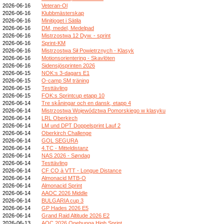
2026-06-16
Veteran-Ol
2026-06-16
Klubbmästerskap
2026-06-16
Minitjoget i Sätila
2026-06-16
DM, medel, Medelpad
2026-06-16
Mistrzostwa 12 Dyw. - sprint
2026-06-16
Sprint-KM
2026-06-16
Mistrzostwa Sił Powietrznych - Klasyk
2026-06-16
Motionsorientering - Skavlöten
2026-06-16
Sidensjösprinten 2026
2026-06-15
NOK:s 3-dagars E1
2026-06-15
O-camp SM träning
2026-06-15
Testtävling
2026-06-15
FOK:s Sprintcup etapp 10
2026-06-14
Tre skåningar och en dansk, etapp 4
2026-06-14
Mistrzostwa Województwa Pomorskiego w klasyku
2026-06-14
LRL Oberkirch
2026-06-14
LM und DPT Doppelsprint Lauf 2
2026-06-14
Oberkirch Challenge
2026-06-14
GOL SEGURA
2026-06-14
4.TC - Mitteldistanz
2026-06-14
NAS 2026 - Søndag
2026-06-14
Testtävling
2026-06-14
CF CO à VTT - Longue Distance
2026-06-14
Almonacid MTB-O
2026-06-14
Almonacid Sprint
2026-06-14
AAOC 2026 Middle
2026-06-14
BULGARIA cup 3
2026-06-14
GP Hades 2026 E5
2026-06-14
Grand Raid Altitude 2026 E2
2026-06-13
AOC 2026 Onehunga High Sprint