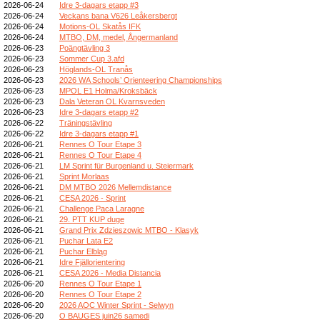
2026-06-24
Idre 3-dagars etapp #3
2026-06-24
Veckans bana V626 Leåkersbergt
2026-06-24
Motions-OL Skatås IFK
2026-06-24
MTBO, DM, medel, Ångermanland
2026-06-23
Poängtävling 3
2026-06-23
Sommer Cup 3.afd
2026-06-23
Höglands-OL Tranås
2026-06-23
2026 WA Schools’ Orienteering Championships
2026-06-23
MPOL E1 Holma/Kroksbäck
2026-06-23
Dala Veteran OL Kvarnsveden
2026-06-23
Idre 3-dagars etapp #2
2026-06-22
Träningstävling
2026-06-22
Idre 3-dagars etapp #1
2026-06-21
Rennes O Tour Etape 3
2026-06-21
Rennes O Tour Etape 4
2026-06-21
LM Sprint für Burgenland u. Steiermark
2026-06-21
Sprint Morlaas
2026-06-21
DM MTBO 2026 Mellemdistance
2026-06-21
CESA 2026 - Sprint
2026-06-21
Challenge Paca Laragne
2026-06-21
29. PTT KUP duge
2026-06-21
Grand Prix Zdzieszowic MTBO - Klasyk
2026-06-21
Puchar Lata E2
2026-06-21
Puchar Elbląg
2026-06-21
Idre Fjällorientering
2026-06-21
CESA 2026 - Media Distancia
2026-06-20
Rennes O Tour Etape 1
2026-06-20
Rennes O Tour Etape 2
2026-06-20
2026 AOC Winter Sprint - Selwyn
2026-06-20
O BAUGES juin26 samedi