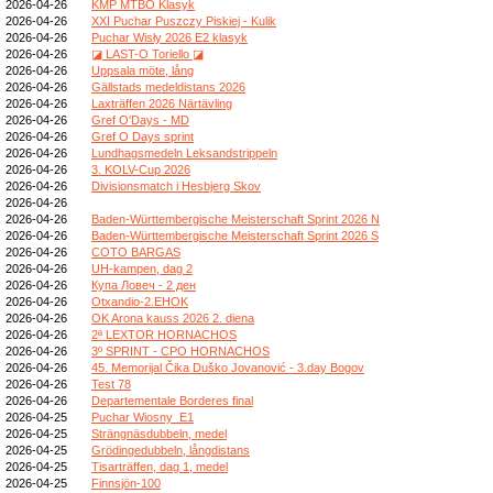
2026-04-26
KMP MTBO Klasyk
2026-04-26
XXI Puchar Puszczy Piskiej - Kulik
2026-04-26
Puchar Wisły 2026 E2 klasyk
2026-04-26
◪ LAST-O Toriello ◪
2026-04-26
Uppsala möte, lång
2026-04-26
Gällstads medeldistans 2026
2026-04-26
Laxträffen 2026 Närtävling
2026-04-26
Gref O'Days - MD
2026-04-26
Gref O Days sprint
2026-04-26
Lundhagsmedeln Leksandstrippeln
2026-04-26
3. KOLV-Cup 2026
2026-04-26
Divisionsmatch i Hesbjerg Skov
2026-04-26
2026-04-26
Baden-Württembergische Meisterschaft Sprint 2026 N
2026-04-26
Baden-Württembergische Meisterschaft Sprint 2026 S
2026-04-26
COTO BARGAS
2026-04-26
UH-kampen, dag 2
2026-04-26
Купа Ловеч - 2 ден
2026-04-26
Otxandio-2.EHOK
2026-04-26
OK Arona kauss 2026 2. diena
2026-04-26
2ª LEXTOR HORNACHOS
2026-04-26
3º SPRINT - CPO HORNACHOS
2026-04-26
45. Memorijal Čika Duško Jovanović - 3.day Bogov
2026-04-26
Test 78
2026-04-26
Departementale Borderes final
2026-04-25
Puchar Wiosny_E1
2026-04-25
Strängnäsdubbeln, medel
2026-04-25
Grödingedubbeln, långdistans
2026-04-25
Tisarträffen, dag 1, medel
2026-04-25
Finnsjön-100