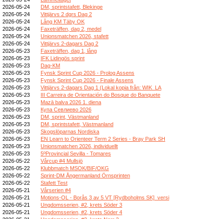
2026-05-24
DM, sprintstafett, Blekinge
2026-05-24
Vittjärvs 2 dgrs Dag 2
2026-05-24
Lång KM Täby OK
2026-05-24
Faxeträffen, dag 2, medel
2026-05-24
Unionsmatchen 2026, stafett
2026-05-24
Vittjärvs 2-dagars Dag 2
2026-05-23
Faxeträffen, dag 1, lång
2026-05-23
IFK Lidingös sprint
2026-05-23
Dag-KM
2026-05-23
Fynsk Sprint Cup 2026 - Prolog Assens
2026-05-23
Fynsk Sprint Cup 2026 - Finale Assens
2026-05-23
Vittjärvs 2-dagars Dag 1 (Lokal kopia från: WIK_LA
2026-05-23
III Carreira de Orientación do Bosque do Banquete
2026-05-23
Mazā balva 2026 1. diena
2026-05-23
Купа Севлиево 2026
2026-05-23
DM, sprint, Västmanland
2026-05-23
DM, sprintstafett, Västmanland
2026-05-23
Skogslöparnas Nordiska
2026-05-23
EN Learn to Orienteer Term 2 Series - Bray Park SH
2026-05-23
Unionsmatchen 2026, individuellt
2026-05-23
5ºProvincial Sevilla - Tomares
2026-05-22
Vårcup #4 Mullsjö
2026-05-22
Klubbmatch MSOK/BIF/OKG
2026-05-22
Sprint-DM Ångermanland Örnsprinten
2026-05-22
Stafett Test
2026-05-21
Vårserien #4
2026-05-21
Motions-OL - Borås 3 av 5 VT [Rydboholms SK]_versi
2026-05-21
Ungdomsserien, #2, krets Söder 3
2026-05-21
Ungdomsserien, #2, krets Söder 4