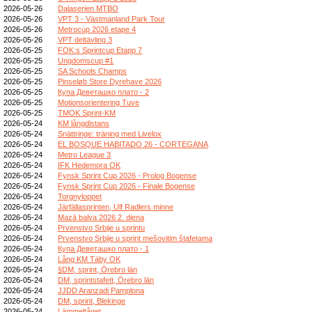
2026-05-26
Dalaserien MTBO
2026-05-26
VPT 3 - Västmanland Park Tour
2026-05-26
Metrocup 2026 etape 4
2026-05-26
VPT deltävling 3
2026-05-25
FOK:s Sprintcup Etapp 7
2026-05-25
Ungdomscup #1
2026-05-25
SA Schools Champs
2026-05-25
Pinseløb Store Dyrehave 2026
2026-05-25
Купа Деветашко плато - 2
2026-05-25
Motionsorientering Tuve
2026-05-25
TMOK Sprint-KM
2026-05-24
KM långdistans
2026-05-24
Snättringe: träning med Livelox
2026-05-24
EL BOSQUE HABITADO 26 - CORTEGANA
2026-05-24
Metro League 3
2026-05-24
IFK Hedemora OK
2026-05-24
Fynsk Sprint Cup 2026 - Prolog Bogense
2026-05-24
Fynsk Sprint Cup 2026 - Finale Bogense
2026-05-24
Torgnyloppet
2026-05-24
Järfällasprinten, Ulf Radlers minne
2026-05-24
Mazā balva 2026 2. diena
2026-05-24
Prvenstvo Srbije u sprintu
2026-05-24
Prvenstvo Srbije u sprint mešovitim štafetama
2026-05-24
Купа Деветашко плато - 1
2026-05-24
Lång KM Täby OK
2026-05-24
§DM, sprint, Örebro län
2026-05-24
DM, sprintstafett, Örebro län
2026-05-24
JJDD Aranzadi Pamplona
2026-05-24
DM, sprint, Blekinge
2026-05-24
Lämmeltåget