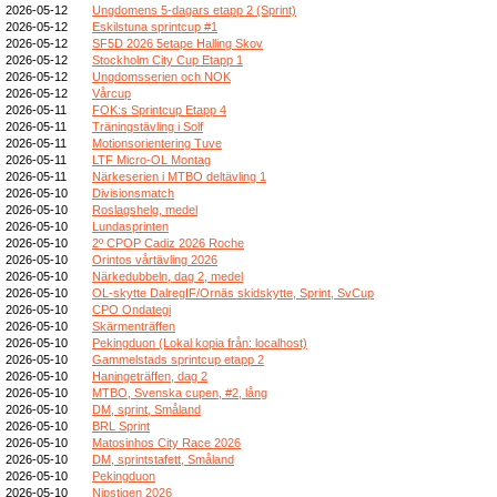
2026-05-12
Ungdomens 5-dagars etapp 2 (Sprint)
2026-05-12
Eskilstuna sprintcup #1
2026-05-12
SF5D 2026 5etape Halling Skov
2026-05-12
Stockholm City Cup Etapp 1
2026-05-12
Ungdomsserien och NOK
2026-05-12
Vårcup
2026-05-11
FOK:s Sprintcup Etapp 4
2026-05-11
Träningstävling i Solf
2026-05-11
Motionsorientering Tuve
2026-05-11
LTF Micro-OL Montag
2026-05-11
Närkeserien i MTBO deltävling 1
2026-05-10
Divisionsmatch
2026-05-10
Roslagshelg, medel
2026-05-10
Lundasprinten
2026-05-10
2º CPOP Cadiz 2026 Roche
2026-05-10
Orintos vårtävling 2026
2026-05-10
Närkedubbeln, dag 2, medel
2026-05-10
OL-skytte DalregIF/Ornäs skidskytte, Sprint, SvCup
2026-05-10
CPO Ondategi
2026-05-10
Skärmenträffen
2026-05-10
Pekingduon (Lokal kopia från: localhost)
2026-05-10
Gammelstads sprintcup etapp 2
2026-05-10
Haningeträffen, dag 2
2026-05-10
MTBO, Svenska cupen, #2, lång
2026-05-10
DM, sprint, Småland
2026-05-10
BRL Sprint
2026-05-10
Matosinhos City Race 2026
2026-05-10
DM, sprintstafett, Småland
2026-05-10
Pekingduon
2026-05-10
Nipstigen 2026