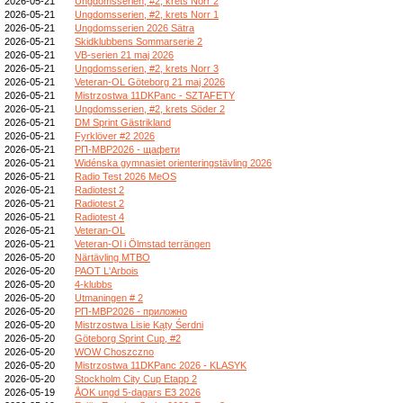
2026-05-21
Ungdomsserien, #2, krets Norr 2
2026-05-21
Ungdomsserien, #2, krets Norr 1
2026-05-21
Ungdomsserien 2026 Sätra
2026-05-21
Skidklubbens Sommarserie 2
2026-05-21
VB-serien 21 maj 2026
2026-05-21
Ungdomsserien, #2, krets Norr 3
2026-05-21
Veteran-OL Göteborg 21 maj 2026
2026-05-21
Mistrzostwa 11DKPanc - SZTAFETY
2026-05-21
Ungdomsserien, #2, krets Söder 2
2026-05-21
DM Sprint Gästrikland
2026-05-21
Fyrklöver #2 2026
2026-05-21
РП-МВР2026 - щафети
2026-05-21
Widénska gymnasiet orienteringstävling 2026
2026-05-21
Radio Test 2026 MeOS
2026-05-21
Radiotest 2
2026-05-21
Radiotest 2
2026-05-21
Radiotest 4
2026-05-21
Veteran-OL
2026-05-21
Veteran-Ol i Ölmstad terrängen
2026-05-20
Närtävling MTBO
2026-05-20
PAOT L'Arbois
2026-05-20
4-klubbs
2026-05-20
Utmaningen # 2
2026-05-20
РП-МВР2026 - приложно
2026-05-20
Mistrzostwa Lisie Kąty Śerdni
2026-05-20
Göteborg Sprint Cup, #2
2026-05-20
WOW Choszczno
2026-05-20
Mistrzostwa 11DKPanc 2026 - KLASYK
2026-05-20
Stockholm City Cup Etapp 2
2026-05-19
ÅOK ungd 5-dagars E3 2026