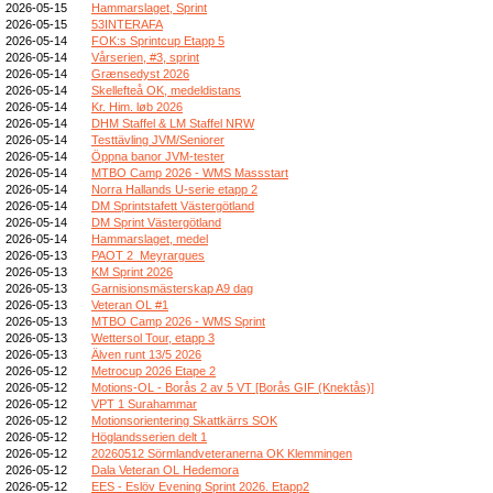
2026-05-15
Hammarslaget, Sprint
2026-05-15
53INTERAFA
2026-05-14
FOK:s Sprintcup Etapp 5
2026-05-14
Vårserien, #3, sprint
2026-05-14
Grænsedyst 2026
2026-05-14
Skellefteå OK, medeldistans
2026-05-14
Kr. Him. løb 2026
2026-05-14
DHM Staffel & LM Staffel NRW
2026-05-14
Testtävling JVM/Seniorer
2026-05-14
Öppna banor JVM-tester
2026-05-14
MTBO Camp 2026 - WMS Massstart
2026-05-14
Norra Hallands U-serie etapp 2
2026-05-14
DM Sprintstafett Västergötland
2026-05-14
DM Sprint Västergötland
2026-05-14
Hammarslaget, medel
2026-05-13
PAOT 2_Meyrargues
2026-05-13
KM Sprint 2026
2026-05-13
Garnisionsmästerskap A9 dag
2026-05-13
Veteran OL #1
2026-05-13
MTBO Camp 2026 - WMS Sprint
2026-05-13
Wettersol Tour, etapp 3
2026-05-13
Älven runt 13/5 2026
2026-05-12
Metrocup 2026 Etape 2
2026-05-12
Motions-OL - Borås 2 av 5 VT [Borås GIF (Knektås)]
2026-05-12
VPT 1 Surahammar
2026-05-12
Motionsorientering Skattkärrs SOK
2026-05-12
Höglandsserien delt 1
2026-05-12
20260512 Sörmlandveteranerna OK Klemmingen
2026-05-12
Dala Veteran OL Hedemora
2026-05-12
EES - Eslöv Evening Sprint 2026. Etapp2