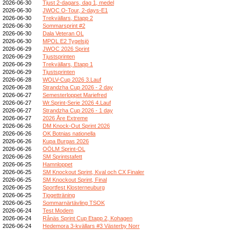
2026-06-30
Tjust 2-dagars, dag 1, medel
2026-06-30
JWOC O-Tour, 2-days-E1
2026-06-30
Trekvällars, Etapp 2
2026-06-30
Sommarsprint #2
2026-06-30
Dala Veteran OL
2026-06-30
MPOL E2 Tygelsjö
2026-06-29
JWOC 2026 Sprint
2026-06-29
Tjustsprinten
2026-06-29
Trekvällars, Etapp 1
2026-06-29
Tjustsprinten
2026-06-28
WOLV-Cup 2026 3.Lauf
2026-06-28
Strandzha Cup 2026 - 2 day
2026-06-27
Semesterloppet Mariefred
2026-06-27
Wr.Sprint-Serie 2026 4.Lauf
2026-06-27
Strandzha Cup 2026 - 1 day
2026-06-27
2026 Åre Extreme
2026-06-26
DM Knock-Out Sprint 2026
2026-06-26
OK Botnias nationella
2026-06-26
Kupa Burgas 2026
2026-06-26
OÖLM Sprint-OL
2026-06-26
SM Sprintstafett
2026-06-25
Hamnloppet
2026-06-25
SM Knockout Sprint, Kval och CX Finaler
2026-06-25
SM Knockout Sprint, Final
2026-06-25
Sportfest Klosterneuburg
2026-06-25
Tjogetträning
2026-06-25
Sommarnärtävling TSOK
2026-06-24
Test Modem
2026-06-24
Rånäs Sprint Cup Etapp 2, Kohagen
2026-06-24
Hedemora 3-kvällars #3 Västerby Norr