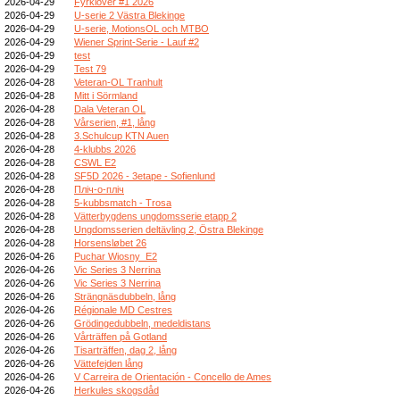
2026-04-29
Fyrklöver #1 2026
2026-04-29
U-serie 2 Västra Blekinge
2026-04-29
U-serie, MotionsOL och MTBO
2026-04-29
Wiener Sprint-Serie - Lauf #2
2026-04-29
test
2026-04-29
Test 79
2026-04-28
Veteran-OL Tranhult
2026-04-28
Mitt i Sörmland
2026-04-28
Dala Veteran OL
2026-04-28
Vårserien, #1, lång
2026-04-28
3.Schulcup KTN Auen
2026-04-28
4-klubbs 2026
2026-04-28
CSWL E2
2026-04-28
SF5D 2026 - 3etape - Sofienlund
2026-04-28
Пліч-о-пліч
2026-04-28
5-kubbsmatch - Trosa
2026-04-28
Vätterbygdens ungdomsserie etapp 2
2026-04-28
Ungdomsserien deltävling 2, Östra Blekinge
2026-04-28
Horsensløbet 26
2026-04-26
Puchar Wiosny_E2
2026-04-26
Vic Series 3 Nerrina
2026-04-26
Vic Series 3 Nerrina
2026-04-26
Strängnäsdubbeln, lång
2026-04-26
Régionale MD Cestres
2026-04-26
Grödingedubbeln, medeldistans
2026-04-26
Vårträffen på Gotland
2026-04-26
Tisarträffen, dag 2, lång
2026-04-26
Vättefejden lång
2026-04-26
V Carreira de Orientación - Concello de Ames
2026-04-26
Herkules skogsdåd