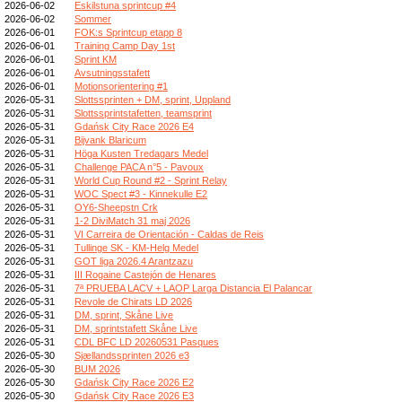
2026-06-02
Eskilstuna sprintcup #4
2026-06-02
Sommer
2026-06-01
FOK:s Sprintcup etapp 8
2026-06-01
Training Camp Day 1st
2026-06-01
Sprint KM
2026-06-01
Avsutningsstafett
2026-06-01
Motionsorientering #1
2026-05-31
Slottssprinten + DM, sprint, Uppland
2026-05-31
Slottssprintstafetten, teamsprint
2026-05-31
Gdańsk City Race 2026 E4
2026-05-31
Bijvank Blaricum
2026-05-31
Höga Kusten Tredagars Medel
2026-05-31
Challenge PACA n°5 - Pavoux
2026-05-31
World Cup Round #2 - Sprint Relay
2026-05-31
WOC Spect #3 - Kinnekulle E2
2026-05-31
OY6-Sheepstn Crk
2026-05-31
1-2 DiviMatch 31 maj 2026
2026-05-31
VI Carreira de Orientación - Caldas de Reis
2026-05-31
Tullinge SK - KM-Helg Medel
2026-05-31
GOT liga 2026.4 Arantzazu
2026-05-31
III Rogaine Castejón de Henares
2026-05-31
7ª PRUEBA LACV + LAOP Larga Distancia El Palancar
2026-05-31
Revole de Chirats LD 2026
2026-05-31
DM, sprint, Skåne Live
2026-05-31
DM, sprintstafett Skåne Live
2026-05-31
CDL BFC LD 20260531 Pasques
2026-05-30
Sjællandssprinten 2026 e3
2026-05-30
BUM 2026
2026-05-30
Gdańsk City Race 2026 E2
2026-05-30
Gdańsk City Race 2026 E3