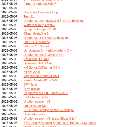
2026-05-07
Firma-O-Løb 20260507
2026-05-07
2026-05-07
Nissadals Ungdoms Cup
2026-05-07
Test 81
2026-05-06
Ungdomsserien deltävling 3, Östra Blekinge
2026-05-06
Wettersol Tour, etapp 2
2026-05-06
Ljungsbrokampen 2026
2026-05-06
Oligan deltävling 2
2026-05-06
Ungdomsserie 3 Västra Blekinge
2026-05-06
PAOT 1_Gardanne
2026-05-06
Veteran OL 3-stad
2026-05-06
Utmaningen 1 - Karlsbyhedens OK
2026-05-06
Ungdomsserie & Motions-OL
2026-05-06
Vårserien, #2, lång
2026-05-06
Dalaserien MTBO #1
2026-05-06
KM Sprint OLTeamet OCK
2026-05-06
KTHM 2026
2026-05-06
Älgsprinten Trimtex Cup 1
2026-05-06
Firma-O-Løb 2026-05-06
2026-05-06
DPM lang
2026-05-05
DPM prolog
2026-05-05
Ungdomsserien #1, krets Norr 1
2026-05-05
5-klubbsmatch #2
2026-05-05
Ungdomsserien, #1
2026-05-05
Öppet Sprint-KM
2026-05-05
SF5D 2026 4etape Vester Skerninge
2026-05-05
Dala veteran-OL
2026-05-05
Ungdomsserien, #1, krets Söder 3 & 4
2026-05-05
EES - Eslöv Evening Sprint 2026. Etapp1 / KM Lunds
2026-05-05
MetroCup 2026, Etape1