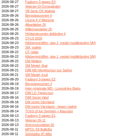
2026-08-27
Faaborg 3-dages E3
2026-08-27
Veteran-Ol Öxnegården
2026-08-27
VB Serie OK Malmia
2026-08-26
Bergslagsserien 4
2026-08-26
Userie 6 V Blekinge
2026-08-26
Albaniløbet 26
2026-08-25
Willemoesløbet 26
2026-08-25
Höglandsserien deltävling 4
2026-08-23
CFLD 2026
2026-08-23
Kilsbergsträffen, dag 2, medel (publiktävling SM)
2026-08-23
SM, stafett
2026-08-22
CF relais
2026-08-22
Kilsbergsträffen, dag 1, medel (publiktävling SM)
2026-08-22
DM Mellem
2026-08-22
SM Medel, final
2026-08-21
D88 MD Monthureux sur Saône
2026-08-21
SM Medel, kval
2026-08-20
Faaborg 3-dages E2
2026-08-19
Bergslagsserien 3
2026-08-19
Inter-régionale MD - Luxeuil-les-Bains
2026-08-17
D88 LD Tignécourt
2026-08-16
D88 Sprint Vittel
2026-08-16
DM sprint Värmland
2026-08-16
DM sprint Värmland - öppen stafett
2026-08-14
TOnS of fun Sprinten + Masstart
2026-08-13
Faaborg 3-dages E1
2026-08-13
Veteran 26-11
2026-08-13
Antvorskovløbet 26
2026-08-11
MPOL E8 Bulltofta
2026-08-11
Sörklubbs #7 Alfta