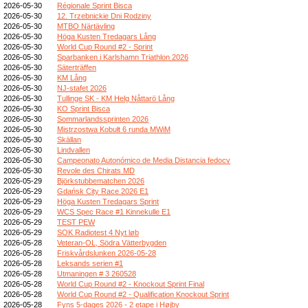
2026-05-30
Régionale Sprint Bisca
2026-05-30
12. Trzebnickie Dni Rodziny
2026-05-30
MTBO Närtävling
2026-05-30
Höga Kusten Tredagars Lång
2026-05-30
World Cup Round #2 - Sprint
2026-05-30
Sparbanken i Karlshamn Triathlon 2026
2026-05-30
Säterträffen
2026-05-30
KM Lång
2026-05-30
NJ-stafet 2026
2026-05-30
Tullinge SK - KM Helg Nåttarö Lång
2026-05-30
KO Sprint Bisca
2026-05-30
Sommarlandssprinten 2026
2026-05-30
Mistrzostwa Kobułt 6 runda MWiM
2026-05-30
Skällan
2026-05-30
Lindvallen
2026-05-30
Campeonato Autonómico de Media Distancia fedocv
2026-05-30
Revole des Chirats MD
2026-05-29
Björkstubbematchen 2026
2026-05-29
Gdańsk City Race 2026 E1
2026-05-29
Höga Kusten Tredagars Sprint
2026-05-29
WCS Spec Race #1 Kinnekulle E1
2026-05-29
TEST PEW
2026-05-29
SOK Radiotest 4 Nyt løb
2026-05-28
Veteran-OL, Södra Vätterbygden
2026-05-28
Friskvårdslunken 2026-05-28
2026-05-28
Leksands serien #1
2026-05-28
Utmaningen # 3 260528
2026-05-28
World Cup Round #2 - Knockout Sprint Final
2026-05-28
World Cup Round #2 - Qualification Knockout Sprint
2026-05-28
Fyns 5-dages 2026 - 2 etape i Højby