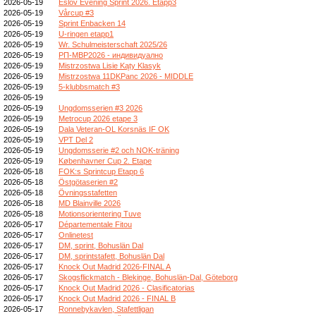
2026-05-19
Eslöv Evening Sprint 2026. Etapp3
2026-05-19
Vårcup #3
2026-05-19
Sprint Enbacken 14
2026-05-19
U-ringen etapp1
2026-05-19
Wr. Schulmeisterschaft 2025/26
2026-05-19
РП-МВР2026 - индивидуално
2026-05-19
Mistrzostwa Lisie Kąty Klasyk
2026-05-19
Mistrzostwa 11DKPanc 2026 - MIDDLE
2026-05-19
5-klubbsmatch #3
2026-05-19
2026-05-19
Ungdomsserien #3 2026
2026-05-19
Metrocup 2026 etape 3
2026-05-19
Dala Veteran-OL Korsnäs IF OK
2026-05-19
VPT Del 2
2026-05-19
Ungdomsserie #2 och NOK-träning
2026-05-19
Københavner Cup 2. Etape
2026-05-18
FOK:s Sprintcup Etapp 6
2026-05-18
Östgötaserien #2
2026-05-18
Övningsstafetten
2026-05-18
MD Blainville 2026
2026-05-18
Motionsorientering Tuve
2026-05-17
Départementale Fitou
2026-05-17
Onlinetest
2026-05-17
DM, sprint, Bohuslän Dal
2026-05-17
DM, sprintstafett, Bohuslän Dal
2026-05-17
Knock Out Madrid 2026-FINAL A
2026-05-17
Skogsflickmatch - Blekinge, Bohuslän-Dal, Göteborg
2026-05-17
Knock Out Madrid 2026 - Clasificatorias
2026-05-17
Knock Out Madrid 2026 - FINAL B
2026-05-17
Ronnebykavlen, Stafettligan