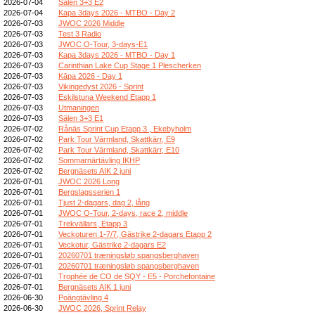
2026-07-04
Sälen 3+3 E2
2026-07-04
Kapa 3days 2026 - MTBO - Day 2
2026-07-03
JWOC 2026 Middle
2026-07-03
Test 3 Radio
2026-07-03
JWOC O-Tour, 3-days-E1
2026-07-03
Kapa 3days 2026 - MTBO - Day 1
2026-07-03
Carinthian Lake Cup Stage 1 Plescherken
2026-07-03
Kāpa 2026 - Day 1
2026-07-03
Vikingedyst 2026 - Sprint
2026-07-03
Eskilstuna Weekend Etapp 1
2026-07-03
Utmaningen
2026-07-03
Sälen 3+3 E1
2026-07-02
Rånäs Sprint Cup Etapp 3 , Ekebyholm
2026-07-02
Park Tour Värmland, Skattkärr, E9
2026-07-02
Park Tour Värmland, Skattkärr, E10
2026-07-02
Sommarnärtävling IKHP
2026-07-02
Bergnäsets AIK 2 juni
2026-07-01
JWOC 2026 Long
2026-07-01
Bergslagsserien 1
2026-07-01
Tjust 2-dagars, dag 2, lång
2026-07-01
JWOC O-Tour, 2-days, race 2, middle
2026-07-01
Trekvällars, Etapp 3
2026-07-01
Veckoturen 1-7/7, Gästrike 2-dagars Etapp 2
2026-07-01
Veckotur, Gästrike 2-dagars E2
2026-07-01
20260701 træningsløb spangsberghaven
2026-07-01
20260701 træningsløb spangsberghaven
2026-07-01
Trophée de CO de SQY - E5 - Porchefontaine
2026-07-01
Bergnäsets AIK 1 juni
2026-06-30
Poängtävling 4
2026-06-30
JWOC 2026, Sprint Relay