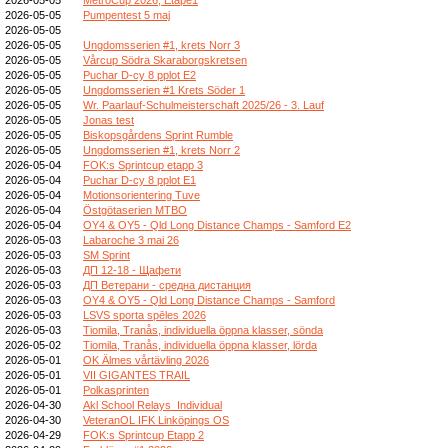
2026-05-05
Pumpentest 5 maj
2026-05-05
2026-05-05
Ungdomsserien #1, krets Norr 3
2026-05-05
Vårcup Södra Skaraborgskretsen
2026-05-05
Puchar D-cy 8 pplot E2
2026-05-05
Ungdomsserien #1 Krets Söder 1
2026-05-05
Wr. Paarlauf-Schulmeisterschaft 2025/26 - 3. Lauf
2026-05-05
Jonas test
2026-05-05
Biskopsgårdens Sprint Rumble
2026-05-05
Ungdomsserien #1, krets Norr 2
2026-05-04
FOK:s Sprintcup etapp 3
2026-05-04
Puchar D-cy 8 pplot E1
2026-05-04
Motionsorientering Tuve
2026-05-04
Östgötaserien MTBO
2026-05-04
OY4 & OY5 - Qld Long Distance Champs - Samford E2
2026-05-03
Labaroche 3 mai 26
2026-05-03
SM Sprint
2026-05-03
ДП 12-18 - Щафети
2026-05-03
ДП Ветерани - средна дистанция
2026-05-03
OY4 & OY5 - Qld Long Distance Champs - Samford
2026-05-03
LSVS sporta spēles 2026
2026-05-03
Tiomila, Tranås, individuella öppna klasser, sönda
2026-05-02
Tiomila, Tranås, individuella öppna klasser, lörda
2026-05-01
OK Älmes vårtävling 2026
2026-05-01
VII GIGANTES TRAIL
2026-05-01
Polkasprinten
2026-04-30
Akl School Relays_Individual
2026-04-30
VeteranOL IFK Linköpings OS
2026-04-29
FOK:s Sprintcup Etapp 2