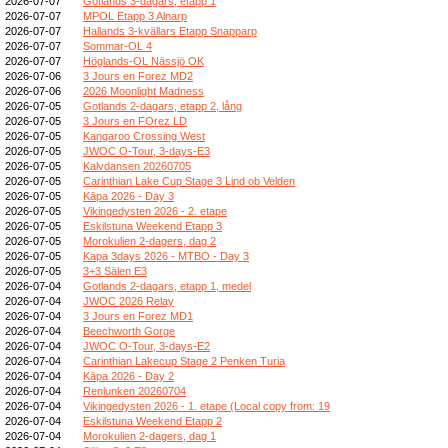
2026-07-07
Gotlands 3-dagars, etapp 1
2026-07-07
MPOL Etapp 3 Alnarp
2026-07-07
Hallands 3-kvällars Etapp Snapparp
2026-07-07
Sommar-OL 4
2026-07-07
Höglands-OL Nässjö OK
2026-07-06
3 Jours en Forez MD2
2026-07-06
2026 Moonlight Madness
2026-07-05
Gotlands 2-dagars, etapp 2, lång
2026-07-05
3 Jours en FOrez LD
2026-07-05
Kangaroo Crossing West
2026-07-05
JWOC O-Tour, 3-days-E3
2026-07-05
Kalvdansen 20260705
2026-07-05
Carinthian Lake Cup Stage 3 Lind ob Velden
2026-07-05
Kāpa 2026 - Day 3
2026-07-05
Vikingedysten 2026 - 2. etape
2026-07-05
Eskilstuna Weekend Etapp 3
2026-07-05
Morokulien 2-dagers, dag 2
2026-07-05
Kapa 3days 2026 - MTBO - Day 3
2026-07-05
3+3 Sälen E3
2026-07-04
Gotlands 2-dagars, etapp 1, medel
2026-07-04
JWOC 2026 Relay
2026-07-04
3 Jours en Forez MD1
2026-07-04
Beechworth Gorge
2026-07-04
JWOC O-Tour, 3-days-E2
2026-07-04
Carinthian Lakecup Stage 2 Penken Turia
2026-07-04
Kāpa 2026 - Day 2
2026-07-04
Renlunken 20260704
2026-07-04
Vikingedysten 2026 - 1. etape (Local copy from: 19
2026-07-04
Eskilstuna Weekend Etapp 2
2026-07-04
Morokulien 2-dagers, dag 1