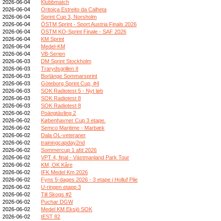
2026-06-04
Klubbmatch
2026-06-04
Oritoiça Estreito da Calheta
2026-06-04
Sprint Cup 3, Norsholm
2026-06-04
ÖSTM Sprint - Sport Austria Finals 2026
2026-06-04
ÖSTM KO-Sprint Finale - SAF 2026
2026-06-04
KM Sprint
2026-06-04
Medel-KM
2026-06-04
VB-Serien
2026-06-03
DM Sprint Stockholm
2026-06-03
Trarydsgrillen II
2026-06-03
Borlänge Sommarsprint
2026-06-03
Göteborg Sprint Cup, #4
2026-06-03
SOK Radiotest 5 - Nyt løb
2026-06-03
SOK Radiotest 8
2026-06-03
SOK Radiotest 8
2026-06-02
Poängtävling 2
2026-06-02
Københavner Cup 3 etape.
2026-06-02
Semco Maritime - Marbæk
2026-06-02
Dala OL-veteraner
2026-06-02
trainingcapday2nd
2026-06-02
Sommercup 1 afd 2026
2026-06-02
VPT 4, final - Västmanland Park Tour
2026-06-02
KM, OK Kåre
2026-06-02
IFK Medel Km 2026
2026-06-02
Fyns 5-dages 2026 - 3 etape i Holluf Pile
2026-06-02
U-ringen etapp 3
2026-06-02
Till Skogs #2
2026-06-02
Puchar DGW
2026-06-02
Medel KM Eksjö SOK
2026-06-02
tEST 82