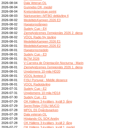
2026-08-04
Dala Veteran OL
2026-08-04
Gunnebo OK, medel
2026-08-04
Kretsmästerskap sprint
2026-08-03
Närkeserien i MTBO deltävling 4
2026-08-02
MedeltidsKampen 2026 E3
2026-08-02
Hagatorpslången
2026-08-02
Sudety Cup - E4
2026-08-02
Ziemeļvidzemes čempionāts 2026 2. diena
2026-08-02
VÖOL Radio Ny tävling
2026-08-01
MedeltidsKampen 2026 E1
2026-08-01
MedeltidsKampen 2026 E2
2026-08-01
Hagatorpsmedeln
2026-08-01
Sudety Cup - E3
2026-08-01
BLTM 2026
2026-08-01
V Carreira de Orientación Nocturna - Marin
2026-08-01
Ziemeļvidzemes čempionāts 2026 1. diena
2026-08-01
Ungdomens 10-mila HD20
2026-08-01
VOOL livetest 3
2026-08-01
FISU Portugal - Middle distance
2026-08-01
VOOL Radiotävling
2026-07-31
Sudety Cup - E2
2026-07-31
Ungdomens 10-mila HD14
2026-07-30
Sudety Cup - E1
2026-07-29
OK Hällens 3-kvällars, kväll 3, lång
2026-07-29
Sprint Relay FISU WUCO
2026-07-28
MPOL E6 Ögårdsparken
2026-07-28
Dala veteran-OL
2026-07-28
Höglands-OL SOK Aneby
2026-07-28
OK Hällens 3-kvällars, kväll 2, lång
2026-07-27
OK Hällens 3-kvällars, kväll 1, medel