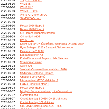
2026-06-10
WIMS (SP)
2026-06-10
WIMS (Lic)
2026-06-10
WAM OL 2026
2026-06-10
Ålems OK, veteran-OL
2026-06-10
SAMOKOV cup 1
2026-06-10
TEST 3
2026-06-10
Resan 2026 Etapp 3
2026-06-09
Resan 2026 Etapp 2
2026-06-09
OK Hällens klubbmästerskap
2026-06-09
Orinto Sprint-KM
2026-06-09
KM Terräng
2026-06-09
Sprint-KM för OK Österåker, Waxholms OK och Vallen
2026-06-09
Fyns 5-dages 2026 - 5 etape i Åløkke skoven
2026-06-09
Dalaveteran 260609
2026-06-09
Leksandsserien #2
2026-06-09
Kreis-Kinder- und Jugendspiele Meissen
2026-06-09
Sommaravslutning
2026-06-08
Sprint-KM
2026-06-08
Varsinais-Suomen Kompassiviesti 2026
2026-06-08
SA Middle Distance Champs
2026-06-08
Ungdomsserie Umeå
2026-06-08
Närkeserien i MTBO deltävling 2
2026-06-08
FOK:s Sprintcup etapp 9
2026-06-08
Resan 2026 Etapp 1
2026-06-07
Midtjysk Sommerweekend, Linå Vesterskov
2026-06-07
Ösaträffen dag 3
2026-06-07
Ösaträffen dag 3 DH14-DH16 Jaktstart
2026-06-07
Ösaträffen dag 3-Stafettligan
2026-06-07
CdL OAlp Chamrousse 2026 - MD2