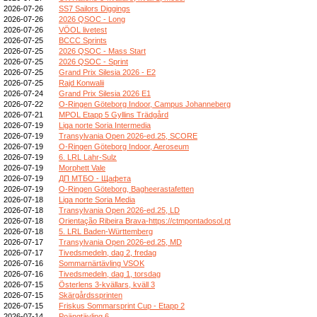
2026-07-26
SS7 Sailors Diggings
2026-07-26
2026 QSOC - Long
2026-07-26
VÖOL livetest
2026-07-25
BCCC Sprints
2026-07-25
2026 QSOC - Mass Start
2026-07-25
2026 QSOC - Sprint
2026-07-25
Grand Prix Silesia 2026 - E2
2026-07-25
Rajd Konwalii
2026-07-24
Grand Prix Silesia 2026 E1
2026-07-22
O-Ringen Göteborg Indoor, Campus Johanneberg
2026-07-21
MPOL Etapp 5 Gyllins Trädgård
2026-07-19
Liga norte Soria Intermedia
2026-07-19
Transylvania Open 2026-ed.25, SCORE
2026-07-19
O-Ringen Göteborg Indoor, Aeroseum
2026-07-19
6. LRL Lahr-Sulz
2026-07-19
Morphett Vale
2026-07-19
ДП МТБО - Щафета
2026-07-19
O-Ringen Göteborg, Bagheerastafetten
2026-07-18
Liga norte Soria Media
2026-07-18
Transylvania Open 2026-ed.25, LD
2026-07-18
Orientação Ribeira Brava-https://ctmpontadosol.pt
2026-07-18
5. LRL Baden-Württemberg
2026-07-17
Transylvania Open 2026-ed.25, MD
2026-07-17
Tivedsmedeln, dag 2, fredag
2026-07-16
Sommarnärtävling VSOK
2026-07-16
Tivedsmedeln, dag 1, torsdag
2026-07-15
Österlens 3-kvällars, kväll 3
2026-07-15
Skärgårdssprinten
2026-07-15
Friskus Sommarsprint Cup - Etapp 2
2026-07-14
Poängtävling 6