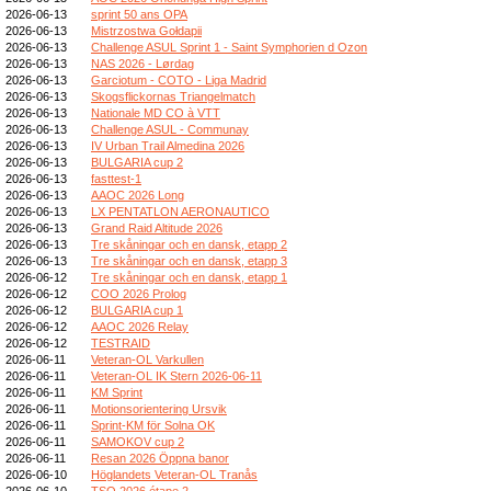
2026-06-13
sprint 50 ans OPA
2026-06-13
Mistrzostwa Gołdapii
2026-06-13
Challenge ASUL Sprint 1 - Saint Symphorien d Ozon
2026-06-13
NAS 2026 - Lørdag
2026-06-13
Garciotum - COTO - Liga Madrid
2026-06-13
Skogsflickornas Triangelmatch
2026-06-13
Nationale MD CO à VTT
2026-06-13
Challenge ASUL - Communay
2026-06-13
IV Urban Trail Almedina 2026
2026-06-13
BULGARIA cup 2
2026-06-13
fasttest-1
2026-06-13
AAOC 2026 Long
2026-06-13
LX PENTATLON AERONAUTICO
2026-06-13
Grand Raid Altitude 2026
2026-06-13
Tre skåningar och en dansk, etapp 2
2026-06-13
Tre skåningar och en dansk, etapp 3
2026-06-12
Tre skåningar och en dansk, etapp 1
2026-06-12
COO 2026 Prolog
2026-06-12
BULGARIA cup 1
2026-06-12
AAOC 2026 Relay
2026-06-12
TESTRAID
2026-06-11
Veteran-OL Varkullen
2026-06-11
Veteran-OL IK Stern 2026-06-11
2026-06-11
KM Sprint
2026-06-11
Motionsorientering Ursvik
2026-06-11
Sprint-KM för Solna OK
2026-06-11
SAMOKOV cup 2
2026-06-11
Resan 2026 Öppna banor
2026-06-10
Höglandets Veteran-OL Tranås
2026-06-10
TSQ 2026 étape 2