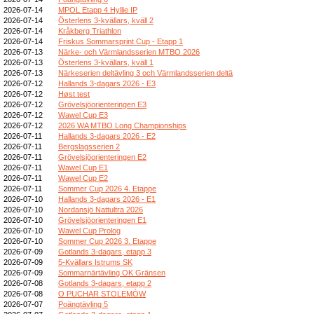
2026-07-14
MPOL Etapp 4 Hyllie IP
2026-07-14
Österlens 3-kvällars, kväll 2
2026-07-14
Kråkberg Triathlon
2026-07-14
Friskus Sommarsprint Cup - Etapp 1
2026-07-13
Närke- och Värmlandsserien MTBO 2026
2026-07-13
Österlens 3-kvällars, kväll 1
2026-07-13
Närkeserien deltävling 3 och Värmlandsserien deltä
2026-07-12
Hallands 3-dagars 2026 - E3
2026-07-12
Høst test
2026-07-12
Grövelsjöorienteringen E3
2026-07-12
Wawel Cup E3
2026-07-12
2026 WA MTBO Long Championships
2026-07-11
Hallands 3-dagars 2026 - E2
2026-07-11
Bergslagsserien 2
2026-07-11
Grövelsjöorienteringen E2
2026-07-11
Wawel Cup E1
2026-07-11
Wawel Cup E2
2026-07-11
Sommer Cup 2026 4. Etappe
2026-07-10
Hallands 3-dagars 2026 - E1
2026-07-10
Nordansjö Nattultra 2026
2026-07-10
Grövelsjöorienteringen E1
2026-07-10
Wawel Cup Prolog
2026-07-10
Sommer Cup 2026 3. Etappe
2026-07-09
Gotlands 3-dagars, etapp 3
2026-07-09
5-Kvällars Istrums SK
2026-07-09
Sommarnärtävling OK Gränsen
2026-07-08
Gotlands 3-dagars, etapp 2
2026-07-08
O PUCHAR STOLEMÓW
2026-07-07
Poängtävling 5