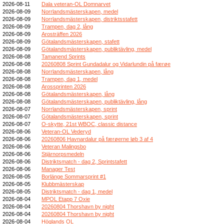
2026-08-11
Dala veteran-OL Domnarvet
2026-08-09
Norrlandsmästerskapen, medel
2026-08-09
Norrlandsmästerskapen, distriktsstafett
2026-08-09
Trampen, dag 2, lång
2026-08-09
Arosträffen 2026
2026-08-09
Götalandsmästerskapen, stafett
2026-08-09
Götalandsmästerskapen, publiktävling, medel
2026-08-08
Tamanend Sprints
2026-08-08
20260808 Sprint Gundadalur og Vidarlundin på færøe
2026-08-08
Norrlandsmästerskapen, lång
2026-08-08
Trampen, dag 1, medel
2026-08-08
Arossprinten 2026
2026-08-08
Götalandsmästerskapen, lång
2026-08-08
Götalandsmästerskapen, publiktävling, lång
2026-08-07
Norrlandsmästerskapen, sprint
2026-08-07
Götalandsmästerskapen, sprint
2026-08-07
O-skytte, 21st WBOC, classic distance
2026-08-06
Veteran-OL Vederyd
2026-08-06
20260806 Havnardalur på færøerne løb 3 af 4
2026-08-06
Veteran Malingsbo
2026-08-06
Stjärnorpsmedeln
2026-08-06
Distriktsmatch - dag 2, Sprintstafett
2026-08-06
Manager Test
2026-08-05
Borlänge Sommarsprint #1
2026-08-05
Klubbmästerskap
2026-08-05
Distriktsmatch - dag 1, medel
2026-08-04
MPOL Etapp 7 Oxie
2026-08-04
20260804 Thorshavn by night
2026-08-04
20260804 Thorshavn by night
2026-08-04
Höglands OL