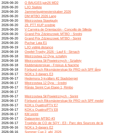
2026-06-20
O BAUGES juin26 MD2
2026-06-20
LJO Stafete
2026-06-20
Jammerbugtmesterskaber 2026
2026-06-20
DM MTBO 2026 Lang
2026-06-20
Mistrzostwa Stawigudy
2026-06-20
29. PTT KUP srednje
2026-06-20
V Carreira de Orientación - Concello de Silleda
2026-06-20
Grand Prix Zdzieszowic MTBO - Sredni
2026-06-20
Grand Prix Zdzieszowic MTBO - Sprint
2026-06-20
Puchar Lata E1
2026-06-19
LJO vidējā distance
2026-06-19
Oepfel-Trophy 2026 - Lauf 6 - Sirnach
2026-06-18
Mistrzostwa 12 Dyw. sztafety
2026-06-18
Mistrzostwa Sił Powietrznych - Sztafety
2026-06-18
Klubbmästerskap - Friskus & Nackhe
2026-06-18
Förbund och Riksmästerskap för PRO och SPF lång
2026-06-17
NOK:s 3-dagars E3
2026-06-17
Hedemora 3-kvällars #2 Stadsberget
2026-06-17
Mistrzostwa 12 Dyw. - średni
2026-06-17
Rånäs Sprint Cup Etapp 1, Rimbo
2026-06-17
2026-06-17
Mistrzostwa Sił Powietrznych - Sprint
2026-06-17
Förbund och Riksmästerskap för PRO och SPF medel
2026-06-17
KOK:s Quattro/PTV E7
2026-06-17
KOK:s Quattro/PTV E8
2026-06-17
KM sprint
2026-06-17
Dalaserien MTBO #3
2026-06-17
Trophée de CO de SQY - E3 - Parc des Sources de la
2026-06-16
NOK:s 3-dagars E2
2026-06-16
Sommer Cup 2. afd. 2026