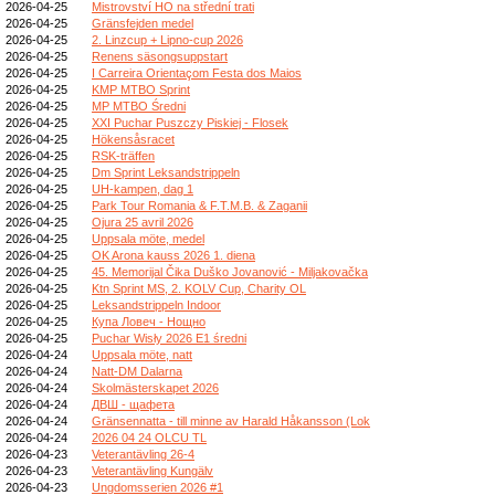
2026-04-25
Mistrovství HO na střední trati
2026-04-25
Gränsfejden medel
2026-04-25
2. Linzcup + Lipno-cup 2026
2026-04-25
Renens säsongsuppstart
2026-04-25
I Carreira Orientaçom Festa dos Maios
2026-04-25
KMP MTBO Sprint
2026-04-25
MP MTBO Średni
2026-04-25
XXI Puchar Puszczy Piskiej - Flosek
2026-04-25
Hökensåsracet
2026-04-25
RSK-träffen
2026-04-25
Dm Sprint Leksandstrippeln
2026-04-25
UH-kampen, dag 1
2026-04-25
Park Tour Romania & F.T.M.B. & Zaganii
2026-04-25
Ojura 25 avril 2026
2026-04-25
Uppsala möte, medel
2026-04-25
OK Arona kauss 2026 1. diena
2026-04-25
45. Memorijal Čika Duško Jovanović - Miljakovačka
2026-04-25
Ktn Sprint MS, 2. KOLV Cup, Charity OL
2026-04-25
Leksandstrippeln Indoor
2026-04-25
Купа Ловеч - Нощно
2026-04-25
Puchar Wisły 2026 E1 średni
2026-04-24
Uppsala möte, natt
2026-04-24
Natt-DM Dalarna
2026-04-24
Skolmästerskapet 2026
2026-04-24
ДВШ - щафета
2026-04-24
Gränsennatta - till minne av Harald Håkansson (Lok
2026-04-24
2026 04 24 OLCU TL
2026-04-23
Veterantävling 26-4
2026-04-23
Veterantävling Kungälv
2026-04-23
Ungdomsserien 2026 #1