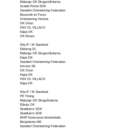
Malungs OK Skogsmårdarna
Svaide Roma SOK
Swedish Orienteering Federation
Boussole en Forez
Orienteering Victoria
OK Orion
HSV OL VILLACH
Kāpa OK
OK Renen
Ärla IF / IK Standrad
Eidskog OL
Malungs OK Skogsmårdarna
Kapa OK
Swedish Orienteering Federation
Istrums SK
OK Orion
Kapa OK
HSV OL VILLACH
Kāpa OK
Ärla IF / IK Standrad
PE Timing
Malungs OK Skogsårdarna
Rånäs OK
Skattkärrs SOK
Skattkärrs SOK
IKHP Huskvarna Idrottsklubb
Bergnäsets AIK
Swedish Orienteering Federation