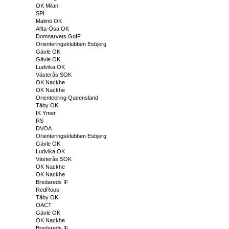
OK Milan
SPI
Malmö OK
Alfta-Ösa OK
Domnarvets GoIF
Orienteringsklubben Esbjerg
Gävle OK
Gävle OK
Ludvika OK
Västerås SOK
OK Nackhe
OK Nackhe
Orienteering Queensland
Täby OK
IK Ymer
RS
DVOA
Orienteringsklubben Esbjerg
Gävle OK
Ludvika OK
Västerås SOK
OK Nackhe
OK Nackhe
Bredareds IF
RedRoos
Täby OK
OACT
Gävle OK
OK Nackhe
Bredareds IF