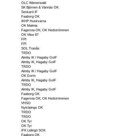
OLC Wienerwald
SK Björnen & Vännäs OK
Seskarö IF
Faaborg OK
IKHP Huskvarna
OK Malmia
Fagersta OK; OK Hedströmmen
OK Vilse 87
FPI
FPI
SOL Tranås
TRDO
Almby IK / Hagaby GoIF
Almby IK, Hagaby GoIF
TRDO
Almby IK / Hagaby GoIF
OK Gorm
Almby IK, Hagaby GoIF
TRDO
Almby IK, Hagaby GoIF
Faaborg OK
Fagersta OK; OK Hedströmmen
VHSO
Nyköpings OK
TRDO
TRDO
OK Tyr
OK Tyr
IFK Lidingö SOK
Faaborg OK