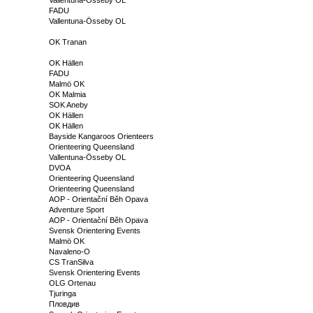
FADU
Vallentuna-Össeby OL
OK Tranan
OK Hällen
FADU
Malmö OK
OK Malmia
SOK Aneby
OK Hällen
OK Hällen
Bayside Kangaroos Orienteers
Orienteering Queensland
Vallentuna-Össeby OL
DVOA
Orienteering Queensland
Orienteering Queensland
AOP - Orientační Běh Opava
Adventure Sport
AOP - Orientační Běh Opava
Svensk Orientering Events
Malmö OK
Navaleno-O
CS TranSilva
Svensk Orientering Events
OLG Ortenau
Tjuringa
Пловдив