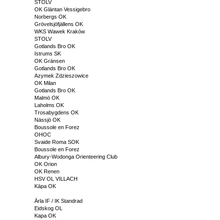
STOLV
OK Gläntan Vessigebro
Norbergs OK
Grövelsjöfjällens OK
WKS Wawek Kraków
STOLV
Gotlands Bro OK
Istrums SK
OK Gränsen
Gotlands Bro OK
Azymek Zdzieszowice
OK Milan
Gotlands Bro OK
Malmö OK
Laholms OK
Trosabygdens OK
Nässjö OK
Boussole en Forez
OHOC
Svaide Roma SOK
Boussole en Forez
Albury-Wodonga Orienteering Club
OK Orion
OK Renen
HSV OL VILLACH
Kāpa OK
Ärla IF / IK Standrad
Eidskog OL
Kapa OK