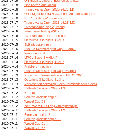
2026-07-19
O-Ringen Göteborg, Bagheerastafetten
2026-07-18
Liga norte Soria Media
2026-07-18
Transylvania Open 2026-ed.25, LD
2026-07-18
Orientação Ribeira Brava-https://ctmpontadosol.pt
2026-07-18
5. LRL Baden-Württemberg
2026-07-17
Transylvania Open 2026-ed.25, MD
2026-07-17
Tivedsmedeln, dag 2, fredag
2026-07-16
Sommarnärtävling VSOK
2026-07-16
Tivedsmedeln, dag 1, torsdag
2026-07-15
Österlens 3-kvällars, kväll 3
2026-07-15
Skärgårdssprinten
2026-07-15
Friskus Sommarsprint Cup - Etapp 2
2026-07-14
Poängtävling 6
2026-07-14
MPOL Etapp 4 Hyllie IP
2026-07-14
Österlens 3-kvällars, kväll 2
2026-07-14
Kråkberg Triathlon
2026-07-14
Friskus Sommarsprint Cup - Etapp 1
2026-07-13
Närke- och Värmlandsserien MTBO 2026
2026-07-13
Österlens 3-kvällars, kväll 1
2026-07-13
Närkeserien deltävling 3 och Värmlandsserien deltä
2026-07-12
Hallands 3-dagars 2026 - E3
2026-07-12
Høst test
2026-07-12
Grövelsjöorienteringen E3
2026-07-12
Wawel Cup E3
2026-07-12
2026 WA MTBO Long Championships
2026-07-11
Hallands 3-dagars 2026 - E2
2026-07-11
Bergslagsserien 2
2026-07-11
Grövelsjöorienteringen E2
2026-07-11
Wawel Cup E1
2026-07-11
Wawel Cup E2