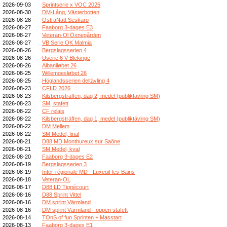
2026-09-03
Sprintserie x VOC 2026
2026-08-30
DM-Lång, Västerbotten
2026-08-28
ÖstraNatt Seskarö
2026-08-27
Faaborg 3-dages E3
2026-08-27
Veteran-Ol Öxnegården
2026-08-27
VB Serie OK Malmia
2026-08-26
Bergslagsserien 4
2026-08-26
Userie 6 V Blekinge
2026-08-26
Albaniløbet 26
2026-08-25
Willemoesløbet 26
2026-08-25
Höglandsserien deltävling 4
2026-08-23
CFLD 2026
2026-08-23
Kilsbergsträffen, dag 2, medel (publiktävling SM)
2026-08-23
SM, stafett
2026-08-22
CF relais
2026-08-22
Kilsbergsträffen, dag 1, medel (publiktävling SM)
2026-08-22
DM Mellem
2026-08-22
SM Medel, final
2026-08-21
D88 MD Monthureux sur Saône
2026-08-21
SM Medel, kval
2026-08-20
Faaborg 3-dages E2
2026-08-19
Bergslagsserien 3
2026-08-19
Inter-régionale MD - Luxeuil-les-Bains
2026-08-18
Veteran-OL
2026-08-17
D88 LD Tignécourt
2026-08-16
D88 Sprint Vittel
2026-08-16
DM sprint Värmland
2026-08-16
DM sprint Värmland - öppen stafett
2026-08-14
TOnS of fun Sprinten + Masstart
2026-08-13
Faaborg 3-dages E1