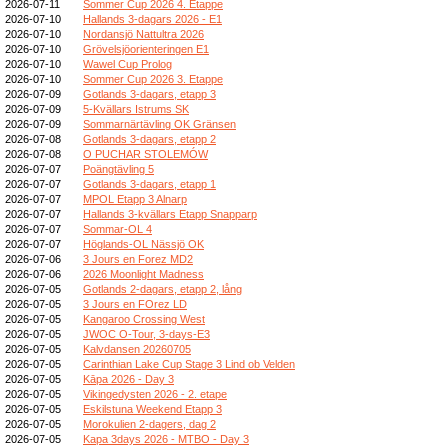
2026-07-11
Sommer Cup 2026 4. Etappe
2026-07-10
Hallands 3-dagars 2026 - E1
2026-07-10
Nordansjö Nattultra 2026
2026-07-10
Grövelsjöorienteringen E1
2026-07-10
Wawel Cup Prolog
2026-07-10
Sommer Cup 2026 3. Etappe
2026-07-09
Gotlands 3-dagars, etapp 3
2026-07-09
5-Kvällars Istrums SK
2026-07-09
Sommarnärtävling OK Gränsen
2026-07-08
Gotlands 3-dagars, etapp 2
2026-07-08
O PUCHAR STOLEMÓW
2026-07-07
Poängtävling 5
2026-07-07
Gotlands 3-dagars, etapp 1
2026-07-07
MPOL Etapp 3 Alnarp
2026-07-07
Hallands 3-kvällars Etapp Snapparp
2026-07-07
Sommar-OL 4
2026-07-07
Höglands-OL Nässjö OK
2026-07-06
3 Jours en Forez MD2
2026-07-06
2026 Moonlight Madness
2026-07-05
Gotlands 2-dagars, etapp 2, lång
2026-07-05
3 Jours en FOrez LD
2026-07-05
Kangaroo Crossing West
2026-07-05
JWOC O-Tour, 3-days-E3
2026-07-05
Kalvdansen 20260705
2026-07-05
Carinthian Lake Cup Stage 3 Lind ob Velden
2026-07-05
Kāpa 2026 - Day 3
2026-07-05
Vikingedysten 2026 - 2. etape
2026-07-05
Eskilstuna Weekend Etapp 3
2026-07-05
Morokulien 2-dagers, dag 2
2026-07-05
Kapa 3days 2026 - MTBO - Day 3