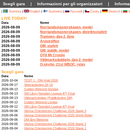
Scegli gara
|
Informazioni per gli organizzatori
|
Informaz
|
Svenska
|
English
|
Suomeksi
|
Русский
|
Česky
|
Deutsch
|
б
LIVE TODAY!
Data
Nome
2026-08-09
Norrlandsmästerskapen, medel
2026-08-09
Norrlandsmästerskapen, distriktsstafett
2026-08-09
Trampen, dag 2, lång
2026-08-09
Arosträffen
2026-08-09
GM, stafett
2026-08-09
GM, publik, medel
2026-08-09
OY8 Mt Crosby
2026-08-09
Vildmarksdubbeln, dag 2, medel
2026-08-09
O-skytte, 21st WBOC, relay
Scegli gara
Data
Nome
2026-10-04
TEST 1 - DM-Hold 2026
2026-09-17
Veterantävling 26-16
2026-09-13
Golden Wekend Söndag
2026-09-13
SM Lång (Swedish League #7) Final
2026-09-13
Vildmarksfejden (Publiktävling SM)
2026-09-12
Golden Wekend Lördag
2026-09-12
SM Lång (Swedish League #7) Kval
2026-09-06
Vienna Orienteering Challenge 2026 Stage 3
2026-09-06
Vienna Orienteering Challenge 2026 Sprint Relay
2026-09-06
DM lång Blekinge
2026-09-05
Vienna Orienteering Challenge 2026 Stage 2
2026-09-04
Vienna Orienteering Challenge 2026 Stage 1