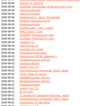
2026-08-06
Veteran-OL Vederyd
2026-08-06
20260806 Havnardalur på færøerne løb 3 af 4
2026-08-06
Veteran Malingsbo
2026-08-06
Stjärnorpsmedeln
2026-08-06
Distriktsmatch - dag 2, Sprintstafett
2026-08-05
Borlänge Sommarsprint #1
2026-08-05
Klubbmästerskap
2026-08-05
Distriktsmatch - dag 1, medel
2026-08-04
MPOL Etapp 7 Oxie
2026-08-04
20260804 Thorshavn by night
2026-08-04
20260804 Thorshavn by night
2026-08-04
Höglands OL
2026-08-04
Dala Veteran OL
2026-08-04
Gunnebo OK, medel
2026-08-04
Kretsmästerskap sprint
2026-08-03
Närkeserien i MTBO deltävling 4
2026-08-02
MedeltidsKampen 2026 E3
2026-08-02
Hagatorpslången
2026-08-02
Sudety Cup - E4
2026-08-02
Ziemeļvidzemes čempionāts 2026 2. diena
2026-08-02
VÖOL Radio Ny tävling
2026-08-01
MedeltidsKampen 2026 E1
2026-08-01
MedeltidsKampen 2026 E2
2026-08-01
Hagatorpsmedeln
2026-08-01
Sudety Cup - E3
2026-08-01
BLTM 2026
2026-08-01
V Carreira de Orientación Nocturna - Marin
2026-08-01
Ziemeļvidzemes čempionāts 2026 1. diena
2026-08-01
Ungdomens 10-mila HD20
2026-08-01
VOOL livetest 3