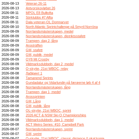
2026-08-13
Veteran 26-11
2026-08-13
Antvorskovløbet 26
2026-08-11
MPOL E8 Bulltofta
2026-08-11
Sörklubbs #7 Alfta
2026-08-11
Dala veteran-OL Domnarvet
2026-08-10
North Atlantic Sprintchallenge på Smyril Norröna
2026-08-09
Norrlandsmästerskapen, medel
2026-08-09
Norrlandsmästerskapen, distriktsstafett
2026-08-09
Trampen, dag 2, lång
2026-08-09
Arosträffen
2026-08-09
GM, stafett
2026-08-09
GM, publik, medel
2026-08-09
OY8 Mt Crosby
2026-08-09
Vildmarksdubbeln, dag 2, medel
2026-08-09
O-skytte, 21st WBOC, relay
2026-08-08
Лабіринт 1
2026-08-08
Tamanend Sprints
2026-08-08
Gundadalur og Vidarlundin på færøerne løb 4 af 4
2026-08-08
Norrlandsmästerskapen, lång
2026-08-08
Trampen, dag 1, medel
2026-08-08
Arossprinten
2026-08-08
GM, Lång
2026-08-08
GM, publik, lång
2026-08-08
OL-skytte, 21st WBOC, sprint
2026-08-08
2026 ACT & NSW Ski-O Championships
2026-08-08
Vildmarksdubbeln, dag 1, medel
2026-08-08
ACT Metro Series: #10, Campbell Park
2026-08-07
Norrlandsmästerskapen, sprint
2026-08-07
GM, sprint
2026-08-07
O-skytte, 21st WBOC, classic distance (Lokal kopia