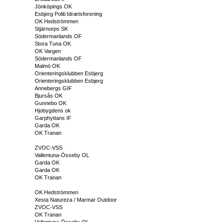
Jönköpings OK
Esbjerg Politi Idrætsforening
OK Hedströmmen
Stjärnorps SK
Södermanlands OF
Stora Tuna OK
OK Vargen
Södermanlands OF
Malmö OK
Orienteringsklubben Esbjerg
Orienteringsklubben Esbjerg
Annebergs GIF
Bjursås OK
Gunnebo OK
Hjobygdens ok
Garphyttans IF
Garda OK
OK Tranan
ZVOC-VSS
Vallentuna-Össeby OL
Garda OK
Garda OK
OK Tranan
OK Hedströmmen
Xesta Natureza / Marmar Outdoor
ZVOC-VSS
OK Tranan
Vallentuna-Össeby OL