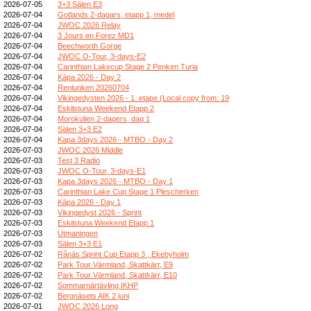
2026-07-05
3+3 Sälen E3
2026-07-04
Gotlands 2-dagars, etapp 1, medel
2026-07-04
JWOC 2026 Relay
2026-07-04
3 Jours en Forez MD1
2026-07-04
Beechworth Gorge
2026-07-04
JWOC O-Tour, 3-days-E2
2026-07-04
Carinthian Lakecup Stage 2 Penken Turia
2026-07-04
Kāpa 2026 - Day 2
2026-07-04
Renlunken 20260704
2026-07-04
Vikingedysten 2026 - 1. etape (Local copy from: 19
2026-07-04
Eskilstuna Weekend Etapp 2
2026-07-04
Morokulien 2-dagers, dag 1
2026-07-04
Sälen 3+3 E2
2026-07-04
Kapa 3days 2026 - MTBO - Day 2
2026-07-03
JWOC 2026 Middle
2026-07-03
Test 3 Radio
2026-07-03
JWOC O-Tour, 3-days-E1
2026-07-03
Kapa 3days 2026 - MTBO - Day 1
2026-07-03
Carinthian Lake Cup Stage 1 Plescherken
2026-07-03
Kāpa 2026 - Day 1
2026-07-03
Vikingedyst 2026 - Sprint
2026-07-03
Eskilstuna Weekend Etapp 1
2026-07-03
Utmaningen
2026-07-03
Sälen 3+3 E1
2026-07-02
Rånäs Sprint Cup Etapp 3 , Ekebyholm
2026-07-02
Park Tour Värmland, Skattkärr, E9
2026-07-02
Park Tour Värmland, Skattkärr, E10
2026-07-02
Sommarnärtävling IKHP
2026-07-02
Bergnäsets AIK 2 juni
2026-07-01
JWOC 2026 Long