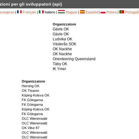
ioni per gli sviluppatori (api)
ългарски
|
Français
|
Italiano |
Magyar
|
Español
|
Polska
|
Portuguê
Organizzatore
Gävle OK
Gävle OK
Ludvika OK
Västerås SOK
OK Nackhe
OK Nackhe
Orienteering Queensland
Täby OK
IK Ymer
Organizzatore
Herning OK
OK Tisaren
Köping-Kolsva OK
FK Göingarna
FK Göingarna
Köping-Kolsva OK
FK Göingarna
OLC Wienerwald
OLC Wienerwald
OK Vilse 87
OLC Wienerwald
OLC Wienerwald