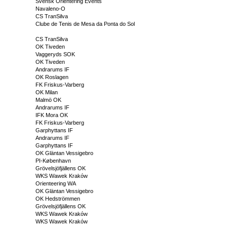
Svensk Orientering Events
Navaleno-O
CS TranSilva
Clube de Tenis de Mesa da Ponta do Sol
CS TranSilva
OK Tiveden
Vaggeryds SOK
OK Tiveden
Andrarums IF
OK Roslagen
FK Friskus-Varberg
OK Milan
Malmö OK
Andrarums IF
IFK Mora OK
FK Friskus-Varberg
Garphyttans IF
Andrarums IF
Garphyttans IF
OK Gläntan Vessigebro
PI-København
Grövelsjöfjällens OK
WKS Wawek Kraków
Orienteering WA
OK Gläntan Vessigebro
OK Hedströmmen
Grövelsjöfjällens OK
WKS Wawek Kraków
WKS Wawek Kraków