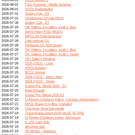
2026-08-01
FISU Portugal - Middle distance
2026-08-01
VOOL Radiotävling
2026-07-31
Sudety Cup - E2
2026-07-31
Ungdomens 10-mila HD14
2026-07-30
Sudety Cup - E1
2026-07-29
OK Hällens 3-kvällars, kväll 3, lång
2026-07-29
Sprint Relay FISU WUCO
2026-07-28
MPOL E6 Ögårdsparken
2026-07-28
Dala veteran-OL
2026-07-28
Höglands-OL SOK Aneby
2026-07-28
OK Hällens 3-kvällars, kväll 2, lång
2026-07-27
OK Hällens 3-kvällars, kväll 1, medel
2026-07-26
SS7 Sailors Diggings
2026-07-26
2026 QSOC - Long
2026-07-26
VÖOL livetest
2026-07-25
BCCC Sprints
2026-07-25
2026 QSOC - Mass Start
2026-07-25
2026 QSOC - Sprint
2026-07-25
Grand Prix Silesia 2026 - E2
2026-07-25
Rajd Konwalii
2026-07-24
Grand Prix Silesia 2026 E1
2026-07-22
O-Ringen Göteborg Indoor, Campus Johanneberg
2026-07-21
MPOL Etapp 5 Gyllins Trädgård
2026-07-19
Liga norte Soria Intermedia
2026-07-19
Transylvania Open 2026-ed.25, SCORE
2026-07-19
O-Ringen Göteborg Indoor, Aeroseum
2026-07-19
6. LRL Lahr-Sulz
2026-07-19
Morphett Vale
2026-07-19
ДП МТБО - Щафета