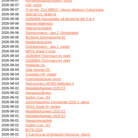
2026-08-07
Norrlandsmästerskapen, sprint
2026-08-07
GM, sprint
2026-08-07
O-skytte, 21st WBOC, classic distance (Lokal kopia
2026-08-06
Veteran-OL Vederyd
2026-08-06
20260806 Havnardalur på færøerne løb 3 af 4
2026-08-06
Veteran Malingsbo
2026-08-06
Stjärnorpsmedeln
2026-08-06
Distriktsmatch - dag 2, Sprintstafett
2026-08-05
Borlänge Sommarsprint #1
2026-08-05
Klubbmästerskap
2026-08-05
Distriktsmatch - dag 1, medel
2026-08-04
MPOL Etapp 7 Oxie
2026-08-04
20260804 Thorshavn by night
2026-08-04
20260804 Thorshavn by night
2026-08-04
Höglands OL
2026-08-04
Dala Veteran OL
2026-08-04
Gunnebo OK, medel
2026-08-04
Kretsmästerskap sprint
2026-08-03
Närkeserien i MTBO deltävling 4
2026-08-02
MedeltidsKampen 2026 E3
2026-08-02
Hagatorpslången
2026-08-02
Sudety Cup - E4
2026-08-02
Ziemeļvidzemes čempionāts 2026 2. diena
2026-08-02
VÖOL Radio Ny tävling
2026-08-01
MedeltidsKampen 2026 E1
2026-08-01
MedeltidsKampen 2026 E2
2026-08-01
Hagatorpsmedeln
2026-08-01
Sudety Cup - E3
2026-08-01
BLTM 2026
2026-08-01
V Carreira de Orientación Nocturna - Marin