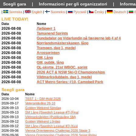
Scegli gara
|
Informazioni per gli organizzatori
|
Informaz
|
Svenska
|
English
|
Suomeksi
|
Русский
|
Česky
|
Deutsch
|
б
LIVE TODAY!
Data
Nome
2026-08-08
Лабіринт 1
2026-08-08
Tamanend Sprints
2026-08-08
Gundadalur og Vidarlundin på færøerne løb 4 af 4
2026-08-08
Norrlandsmästerskapen, lång
2026-08-08
Trampen, dag 1, medel
2026-08-08
Arossprinten
2026-08-08
GM, Lång
2026-08-08
GM, publik, lång
2026-08-08
OL-skytte, 21st WBOC, sprint
2026-08-08
2026 ACT & NSW Ski-O Championships
2026-08-08
Vildmarksdubbeln, dag 1, medel
2026-08-08
ACT Metro Series: #10, Campbell Park
Scegli gara
Data
Nome
2026-10-04
TEST 1 - DM-Hold 2026
2026-09-17
Veterantävling 26-16
2026-09-13
Golden Wekend Söndag
2026-09-13
SM Lång (Swedish League #7) Final
2026-09-13
Vildmarksfejden (Publiktävling SM)
2026-09-12
Golden Wekend Lördag
2026-09-12
SM Lång (Swedish League #7) Kval
2026-09-06
Vienna Orienteering Challenge 2026 Stage 3
2026-09-06
Vienna Orienteering Challenge 2026 Sprint Relay