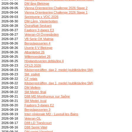
2026-09-06
DM lång Blekinge
2026-09-05
Vienna Orienteering Challenge 2026 Stage 2
2026-09-04
Vienna Orienteering Challenge 2026 Stage 1
2026-09-03
Sprintserie x VOC 2026
2026-08-30
DM-Lång, Västerbotten
2026-08-28
ÖstraNatt Seskarö
2026-08-27
Faaborg 3-dages E3
2026-08-27
Veteran-Ol Öxnegården
2026-08-27
VB Serie OK Malmia
2026-08-26
Bergslagsserien 4
2026-08-26
Userie 6 V Blekinge
2026-08-26
Albaniløbet 26
2026-08-25
Willemoesløbet 26
2026-08-25
Höglandsserien deltävling 4
2026-08-23
CFLD 2026
2026-08-23
Kilsbergsträffen, dag 2, medel (publiktävling SM)
2026-08-23
SM, stafett
2026-08-22
CF relais
2026-08-22
Kilsbergsträffen, dag 1, medel (publiktävling SM)
2026-08-22
DM Mellem
2026-08-22
SM Medel, final
2026-08-21
D88 MD Monthureux sur Saône
2026-08-21
SM Medel, kval
2026-08-20
Faaborg 3-dages E2
2026-08-19
Bergslagsserien 3
2026-08-19
Inter-régionale MD - Luxeuil-les-Bains
2026-08-18
Veteran-OL
2026-08-17
D88 LD Tignécourt
2026-08-16
D88 Sprint Vittel
2026-08-16
DM sprint Värmland