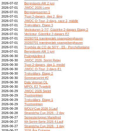
2026-07-02
Bergnäsets AIK 2 juni
2026-07-01
JWOC 2026 Long
2026-07-01
Bergslagsserien 1
2026-07-01
Tjust 2-dagars, dag 2, lång
2026-07-01
JWOC O-Tour, 2-days, race 2, middle
2026-07-01
Trekvällars, Etapp 3
2026-07-01
Veckoturen 1-7/7, Gästrike 2-dagars Etapp 2
2026-07-01
Veckotur, Gästrike 2-dagars E2
2026-07-01
20260701 træningsløb spangsberghaven
2026-07-01
20260701 træningsløb spangsberghaven
2026-07-01
Trophée de CO de SQY - E5 - Porchefontaine
2026-07-01
Bergnäsets AIK 1 juni
2026-06-30
Poängtävling 4
2026-06-30
JWOC 2026, Sprint Relay
2026-06-30
Tjust 2-dagars, dag 1, medel
2026-06-30
JWOC O-Tour, 2-days-E1
2026-06-30
Trekvällars, Etapp 2
2026-06-30
Sommarsprint #2
2026-06-30
Dala Veteran OL
2026-06-30
MPOL E2 Tygelsjö
2026-06-29
JWOC 2026 Sprint
2026-06-29
Tjustsprinten
2026-06-29
Trekvällars, Etapp 1
2026-06-29
Tjustsprinten
2026-06-28
WOLV-Cup 2026 3.Lauf
2026-06-28
Strandzha Cup 2026 - 2 day
2026-06-27
Semesterloppet Mariefred
2026-06-27
Wr.Sprint-Serie 2026 4.Lauf
2026-06-27
Strandzha Cup 2026 - 1 day
2026-06-27
2026 Åre Extreme