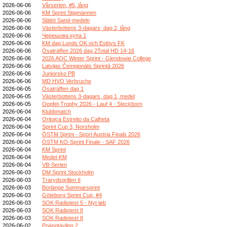
2026-06-06
Vårserien, #5, lång
2026-06-06
KM Sprint Stigmännen
2026-06-06
Slättö Sand-medeln
2026-06-06
Västerbottens 3-dagars, dag 2, lång
2026-06-06
Черешова купа 1
2026-06-06
KM dag Lunds OK och Eslövs FK
2026-06-06
Ösaträffen 2026 dag 2Total HD 14-16
2026-06-06
2026 AOC Winter Sprint - Glendowie College
2026-06-06
Latvijas Čempionāts Sprintā 2026
2026-06-06
Juniorsko PB
2026-06-06
MD HVO Verbruche
2026-06-05
Ösaträffen dag 1
2026-06-05
Västerbottens 3-dagars, dag 1, medel
2026-06-05
Oepfel-Trophy 2026 - Lauf 4 - Steckborn
2026-06-04
Klubbmatch
2026-06-04
Oritoiça Estreito da Calheta
2026-06-04
Sprint Cup 3, Norsholm
2026-06-04
ÖSTM Sprint - Sport Austria Finals 2026
2026-06-04
ÖSTM KO-Sprint Finale - SAF 2026
2026-06-04
KM Sprint
2026-06-04
Medel-KM
2026-06-04
VB-Serien
2026-06-03
DM Sprint Stockholm
2026-06-03
Trarydsgrillen II
2026-06-03
Borlänge Sommarsprint
2026-06-03
Göteborg Sprint Cup, #4
2026-06-03
SOK Radiotest 5 - Nyt løb
2026-06-03
SOK Radiotest 8
2026-06-03
SOK Radiotest 8
2026-06-02
Poängtävling 2