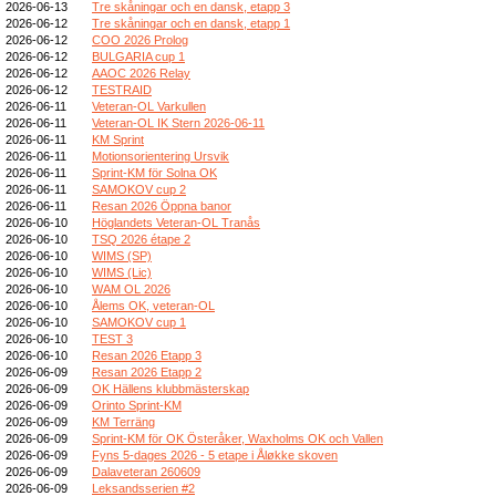
2026-06-13
Tre skåningar och en dansk, etapp 3
2026-06-12
Tre skåningar och en dansk, etapp 1
2026-06-12
COO 2026 Prolog
2026-06-12
BULGARIA cup 1
2026-06-12
AAOC 2026 Relay
2026-06-12
TESTRAID
2026-06-11
Veteran-OL Varkullen
2026-06-11
Veteran-OL IK Stern 2026-06-11
2026-06-11
KM Sprint
2026-06-11
Motionsorientering Ursvik
2026-06-11
Sprint-KM för Solna OK
2026-06-11
SAMOKOV cup 2
2026-06-11
Resan 2026 Öppna banor
2026-06-10
Höglandets Veteran-OL Tranås
2026-06-10
TSQ 2026 étape 2
2026-06-10
WIMS (SP)
2026-06-10
WIMS (Lic)
2026-06-10
WAM OL 2026
2026-06-10
Ålems OK, veteran-OL
2026-06-10
SAMOKOV cup 1
2026-06-10
TEST 3
2026-06-10
Resan 2026 Etapp 3
2026-06-09
Resan 2026 Etapp 2
2026-06-09
OK Hällens klubbmästerskap
2026-06-09
Orinto Sprint-KM
2026-06-09
KM Terräng
2026-06-09
Sprint-KM för OK Österåker, Waxholms OK och Vallen
2026-06-09
Fyns 5-dages 2026 - 5 etape i Åløkke skoven
2026-06-09
Dalaveteran 260609
2026-06-09
Leksandsserien #2