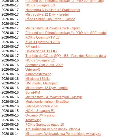
2026-06-18
Förbund och Riksmästerskap för PRO och SPF lång
2026-06-17
NOK:s 3-dagars E3
2026-06-17
Hedemora 3-kvällars #2 Stadsberget
2026-06-17
Mistrzostwa 12 Dyw. - średni
2026-06-17
Rånäs Sprint Cup Etapp 1, Rimbo
2026-06-17
2026-06-17
Mistrzostwa Sił Powietrznych - Sprint
2026-06-17
Förbund och Riksmästerskap för PRO och SPF medel
2026-06-17
KOK:s Quattro/PTV E7
2026-06-17
KOK:s Quattro/PTV E8
2026-06-17
KM sprint
2026-06-17
Dalaserien MTBO #3
2026-06-17
Trophée de CO de SQY - E3 - Parc des Sources de la
2026-06-16
NOK:s 3-dagars E2
2026-06-16
Sommer Cup 2. afd. 2026
2026-06-16
Veteran-Ol
2026-06-16
Klubbmästerskap
2026-06-16
Minitjoget i Sätila
2026-06-16
DM, medel, Medelpad
2026-06-16
Mistrzostwa 12 Dyw. - sprint
2026-06-16
Sprint-KM
2026-06-16
Mistrzostwa Sił Powietrznych - Klasyk
2026-06-16
Motionsorientering - Skavlöten
2026-06-16
Sidensjösprinten 2026
2026-06-15
NOK:s 3-dagars E1
2026-06-15
O-camp SM träning
2026-06-15
Testtävling
2026-06-15
FOK:s Sprintcup etapp 10
2026-06-14
Tre skåningar och en dansk, etapp 4
2026-06-14
Mistrzostwa Województwa Pomorskiego w klasyku