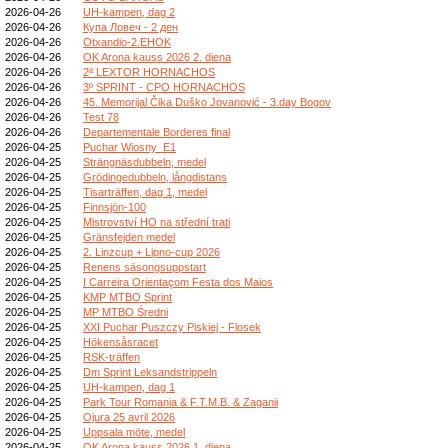
2026-04-26
UH-kampen, dag 2
2026-04-26
Купа Ловеч - 2 ден
2026-04-26
Otxandio-2.EHOK
2026-04-26
OK Arona kauss 2026 2. diena
2026-04-26
2ª LEXTOR HORNACHOS
2026-04-26
3º SPRINT - CPO HORNACHOS
2026-04-26
45. Memorijal Čika Duško Jovanović - 3.day Bogov
2026-04-26
Test 78
2026-04-26
Departementale Borderes final
2026-04-25
Puchar Wiosny_E1
2026-04-25
Strängnäsdubbeln, medel
2026-04-25
Grödingedubbeln, långdistans
2026-04-25
Tisarträffen, dag 1, medel
2026-04-25
Finnsjön-100
2026-04-25
Mistrovství HO na střední trati
2026-04-25
Gränsfejden medel
2026-04-25
2. Linzcup + Lipno-cup 2026
2026-04-25
Renens säsongsuppstart
2026-04-25
I Carreira Orientaçom Festa dos Maios
2026-04-25
KMP MTBO Sprint
2026-04-25
MP MTBO Średni
2026-04-25
XXI Puchar Puszczy Piskiej - Flosek
2026-04-25
Hökensåsracet
2026-04-25
RSK-träffen
2026-04-25
Dm Sprint Leksandstrippeln
2026-04-25
UH-kampen, dag 1
2026-04-25
Park Tour Romania & F.T.M.B. & Zaganii
2026-04-25
Ojura 25 avril 2026
2026-04-25
Uppsala möte, medel
2026-04-25
OK Arona kauss 2026 1. diena