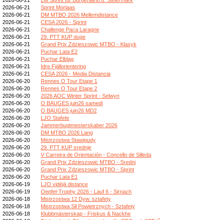
2026-06-21
Sprint Morlaas
2026-06-21
DM MTBO 2026 Mellemdistance
2026-06-21
CESA 2026 - Sprint
2026-06-21
Challenge Paca Laragne
2026-06-21
29. PTT KUP duge
2026-06-21
Grand Prix Zdzieszowic MTBO - Klasyk
2026-06-21
Puchar Lata E2
2026-06-21
Puchar Elbląg
2026-06-21
Idre Fjällorientering
2026-06-21
CESA 2026 - Media Distancia
2026-06-20
Rennes O Tour Etape 1
2026-06-20
Rennes O Tour Etape 2
2026-06-20
2026 AOC Winter Sprint - Selwyn
2026-06-20
O BAUGES juin26 samedi
2026-06-20
O BAUGES juin26 MD2
2026-06-20
LJO Stafete
2026-06-20
Jammerbugtmesterskaber 2026
2026-06-20
DM MTBO 2026 Lang
2026-06-20
Mistrzostwa Stawigudy
2026-06-20
29. PTT KUP srednje
2026-06-20
V Carreira de Orientación - Concello de Silleda
2026-06-20
Grand Prix Zdzieszowic MTBO - Sredni
2026-06-20
Grand Prix Zdzieszowic MTBO - Sprint
2026-06-20
Puchar Lata E1
2026-06-19
LJO vidējā distance
2026-06-19
Oepfel-Trophy 2026 - Lauf 6 - Sirnach
2026-06-18
Mistrzostwa 12 Dyw. sztafety
2026-06-18
Mistrzostwa Sił Powietrznych - Sztafety
2026-06-18
Klubbmästerskap - Friskus & Nackhe