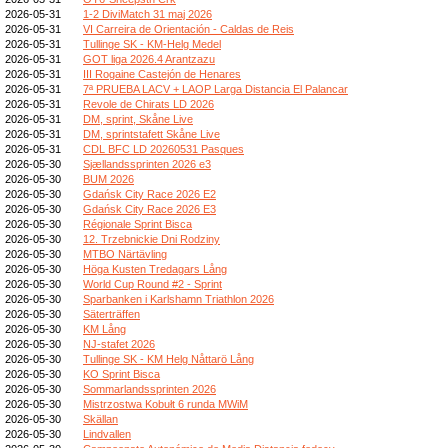
2026-05-31
1-2 DiviMatch 31 maj 2026
2026-05-31
VI Carreira de Orientación - Caldas de Reis
2026-05-31
Tullinge SK - KM-Helg Medel
2026-05-31
GOT liga 2026.4 Arantzazu
2026-05-31
III Rogaine Castejón de Henares
2026-05-31
7ª PRUEBA LACV + LAOP Larga Distancia El Palancar
2026-05-31
Revole de Chirats LD 2026
2026-05-31
DM, sprint, Skåne Live
2026-05-31
DM, sprintstafett Skåne Live
2026-05-31
CDL BFC LD 20260531 Pasques
2026-05-30
Sjællandssprinten 2026 e3
2026-05-30
BUM 2026
2026-05-30
Gdańsk City Race 2026 E2
2026-05-30
Gdańsk City Race 2026 E3
2026-05-30
Régionale Sprint Bisca
2026-05-30
12. Trzebnickie Dni Rodziny
2026-05-30
MTBO Närtävling
2026-05-30
Höga Kusten Tredagars Lång
2026-05-30
World Cup Round #2 - Sprint
2026-05-30
Sparbanken i Karlshamn Triathlon 2026
2026-05-30
Säterträffen
2026-05-30
KM Lång
2026-05-30
NJ-stafet 2026
2026-05-30
Tullinge SK - KM Helg Nåttarö Lång
2026-05-30
KO Sprint Bisca
2026-05-30
Sommarlandssprinten 2026
2026-05-30
Mistrzostwa Kobułt 6 runda MWiM
2026-05-30
Skällan
2026-05-30
Lindvallen