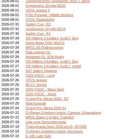
2026-08-01
Ziemeļvidzemes čempionāts 2026 1. diena
2026-08-01
Ungdomens 10-mila HD20
2026-08-01
VOOL livetest 3
2026-08-01
FISU Portugal - Middle distance
2026-08-01
VOOL Radiotävling
2026-07-31
Sudety Cup - E2
2026-07-31
Ungdomens 10-mila HD14
2026-07-30
Sudety Cup - E1
2026-07-29
OK Hällens 3-kvällars, kväll 3, lång
2026-07-29
Sprint Relay FISU WUCO
2026-07-28
MPOL E6 Ögårdsparken
2026-07-28
Dala veteran-OL
2026-07-28
Höglands-OL SOK Aneby
2026-07-28
OK Hällens 3-kvällars, kväll 2, lång
2026-07-27
OK Hällens 3-kvällars, kväll 1, medel
2026-07-26
SS7 Sailors Diggings
2026-07-26
2026 QSOC - Long
2026-07-26
VÖOL livetest
2026-07-25
BCCC Sprints
2026-07-25
2026 QSOC - Mass Start
2026-07-25
2026 QSOC - Sprint
2026-07-25
Grand Prix Silesia 2026 - E2
2026-07-25
Rajd Konwalii
2026-07-24
Grand Prix Silesia 2026 E1
2026-07-22
O-Ringen Göteborg Indoor, Campus Johanneberg
2026-07-21
MPOL Etapp 5 Gyllins Trädgård
2026-07-19
Liga norte Soria Intermedia
2026-07-19
Transylvania Open 2026-ed.25, SCORE
2026-07-19
O-Ringen Göteborg Indoor, Aeroseum
2026-07-19
6. LRL Lahr-Sulz