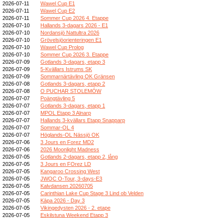
2026-07-11
Wawel Cup E1
2026-07-11
Wawel Cup E2
2026-07-11
Sommer Cup 2026 4. Etappe
2026-07-10
Hallands 3-dagars 2026 - E1
2026-07-10
Nordansjö Nattultra 2026
2026-07-10
Grövelsjöorienteringen E1
2026-07-10
Wawel Cup Prolog
2026-07-10
Sommer Cup 2026 3. Etappe
2026-07-09
Gotlands 3-dagars, etapp 3
2026-07-09
5-Kvällars Istrums SK
2026-07-09
Sommarnärtävling OK Gränsen
2026-07-08
Gotlands 3-dagars, etapp 2
2026-07-08
O PUCHAR STOLEMÓW
2026-07-07
Poängtävling 5
2026-07-07
Gotlands 3-dagars, etapp 1
2026-07-07
MPOL Etapp 3 Alnarp
2026-07-07
Hallands 3-kvällars Etapp Snapparp
2026-07-07
Sommar-OL 4
2026-07-07
Höglands-OL Nässjö OK
2026-07-06
3 Jours en Forez MD2
2026-07-06
2026 Moonlight Madness
2026-07-05
Gotlands 2-dagars, etapp 2, lång
2026-07-05
3 Jours en FOrez LD
2026-07-05
Kangaroo Crossing West
2026-07-05
JWOC O-Tour, 3-days-E3
2026-07-05
Kalvdansen 20260705
2026-07-05
Carinthian Lake Cup Stage 3 Lind ob Velden
2026-07-05
Kāpa 2026 - Day 3
2026-07-05
Vikingedysten 2026 - 2. etape
2026-07-05
Eskilstuna Weekend Etapp 3