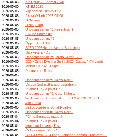
2026-05-06
KM Sprint OLTeamet OCK
2026-05-06
KTHM 2026
2026-05-06
Älgsprinten Trimtex Cup 1
2026-05-06
Firma-O-Løb 2026-05-06
2026-05-06
DPM lang
2026-05-05
DPM prolog
2026-05-05
Ungdomsserien #1, krets Norr 1
2026-05-05
5-klubbsmatch #2
2026-05-05
Ungdomsserien, #1
2026-05-05
Öppet Sprint-KM
2026-05-05
SF5D 2026 4etape Vester Skerninge
2026-05-05
Dala veteran-OL
2026-05-05
Ungdomsserien, #1, krets Söder 3 & 4
2026-05-05
EES - Eslöv Evening Sprint 2026. Etapp1 / KM Lunds
2026-05-05
MetroCup 2026, Etape1
2026-05-05
Pumpentest 5 maj
2026-05-05
2026-05-05
Ungdomsserien #1, krets Norr 3
2026-05-05
Vårcup Södra Skaraborgskretsen
2026-05-05
Puchar D-cy 8 pplot E2
2026-05-05
Ungdomsserien #1 Krets Söder 1
2026-05-05
Wr. Paarlauf-Schulmeisterschaft 2025/26 - 3. Lauf
2026-05-05
Jonas test
2026-05-05
Biskopsgårdens Sprint Rumble
2026-05-05
Ungdomsserien #1, krets Norr 2
2026-05-04
FOK:s Sprintcup etapp 3
2026-05-04
Puchar D-cy 8 pplot E1
2026-05-04
Motionsorientering Tuve
2026-05-04
Östgötaserien MTBO
2026-05-04
OY4 & OY5 - Qld Long Distance Champs - Samford E2