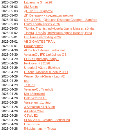
2026-05-03
Labaroche 3 mai 26
2026-05-03
SM Sprint
2026-05-03
ДП 12-18 - Щафети
2026-05-03
ДП Ветерани - средна дистанция
2026-05-03
OY4 & OY5 - Qld Long Distance Champs - Samford
2026-05-03
LSVS sporta spēles 2026
2026-05-03
Tiomila, Tranås, individuella öppna klasser, sönda
2026-05-02
Tiomila, Tranås, individuella öppna klasser, lörda
2026-05-01
OK Älmes vårtävling 2026
2026-05-01
VII GIGANTES TRAIL
2026-05-01
Polkasprinten
2026-04-30
Akl School Relays_Individual
2026-04-30
VeteranOL IFK Linköpings OS
2026-04-29
FOK:s Sprintcup Etapp 2
2026-04-29
Fyrklöver #1 2026
2026-04-29
U-serie 2 Västra Blekinge
2026-04-29
U-serie, MotionsOL och MTBO
2026-04-29
Wiener Sprint-Serie - Lauf #2
2026-04-29
test
2026-04-29
Test 79
2026-04-28
Veteran-OL Tranhult
2026-04-28
Mitt i Sörmland
2026-04-28
Dala Veteran OL
2026-04-28
Vårserien, #1, lång
2026-04-28
3.Schulcup KTN Auen
2026-04-28
4-klubbs 2026
2026-04-28
CSWL E2
2026-04-28
SF5D 2026 - 3etape - Sofienlund
2026-04-28
Пліч-о-пліч
2026-04-28
5-kubbsmatch - Trosa