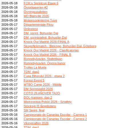
2026-05-18
FOK:s Sprintcup Etapp 6
2026-05-18
Östgötaserien #2
2026-05-18
Övningsstafetten
2026-05-18
MD Blainville 2026
2026-05-18
Motionsorientering Tuve
2026-05-17
Départementale Fitou
2026-05-17
Onlinetest
2026-05-17
DM, sprint, Bohuslän Dal
2026-05-17
DM, sprintstafett, Bohuslän Dal
2026-05-17
Knock Out Madrid 2026-FINAL A
2026-05-17
Skogsflickmatch - Blekinge, Bohuslän-Dal, Göteborg
2026-05-17
Knock Out Madrid 2026 - Clasificatorias
2026-05-17
Knock Out Madrid 2026 - FINAL B
2026-05-17
Ronnebykavlen, Stafettligan
2026-05-17
Ronnebykavlen, Öppna banor
2026-05-17
Trofeo La Muela
2026-05-17
TDM_dag2
2026-05-17
Cupa Bihorului 2026 - etapa 2
2026-05-17
Forest Event 5
2026-05-17
MTBO Camp 2026 - Middle
2026-05-17
DM Sprintstafet 2026
2026-05-17
COTO 26 AÑOVER TAJO
2026-05-17
DOL-kampen, dag 2
2026-05-17
Mistrzostwa Polski 2026 - Sztafety
2026-05-17
Stöcksjö IS långdistans
2026-05-16
SM Sprint, final
2026-05-16
Campeonato de Canarias Escolar - Carrera 1
2026-05-16
Campeonato de Canarias Escolar - Carrera 2
2026-05-16
Vikingträffen 2026
2026-05-16
TDM_dag1