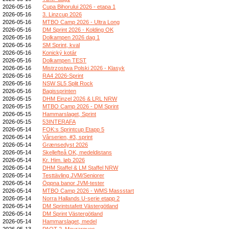
2026-05-16
Cupa Bihorului 2026 - etapa 1
2026-05-16
3. Linzcup 2026
2026-05-16
MTBO Camp 2026 - Ultra Long
2026-05-16
DM Sprint 2026 - Kolding OK
2026-05-16
Dolkampen 2026 dag 1
2026-05-16
SM Sprint, kval
2026-05-16
Konický kotár
2026-05-16
Dolkampen TEST
2026-05-16
Mistrzostwa Polski 2026 - Klasyk
2026-05-16
RA4 2026-Sprint
2026-05-16
NSW SL5 Split Rock
2026-05-16
Bagissprinten
2026-05-15
DHM Einzel 2026 & LRL NRW
2026-05-15
MTBO Camp 2026 - DM Sprint
2026-05-15
Hammarslaget, Sprint
2026-05-15
53INTERAFA
2026-05-14
FOK:s Sprintcup Etapp 5
2026-05-14
Vårserien, #3, sprint
2026-05-14
Grænsedyst 2026
2026-05-14
Skellefteå OK, medeldistans
2026-05-14
Kr. Him. løb 2026
2026-05-14
DHM Staffel & LM Staffel NRW
2026-05-14
Testtävling JVM/Seniorer
2026-05-14
Öppna banor JVM-tester
2026-05-14
MTBO Camp 2026 - WMS Massstart
2026-05-14
Norra Hallands U-serie etapp 2
2026-05-14
DM Sprintstafett Västergötland
2026-05-14
DM Sprint Västergötland
2026-05-14
Hammarslaget, medel
2026-05-13
PAOT 2_Meyrargues