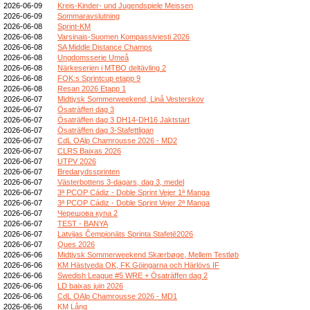
2026-06-09
Kreis-Kinder- und Jugendspiele Meissen
2026-06-09
Sommaravslutning
2026-06-08
Sprint-KM
2026-06-08
Varsinais-Suomen Kompassiviesti 2026
2026-06-08
SA Middle Distance Champs
2026-06-08
Ungdomsserie Umeå
2026-06-08
Närkeserien i MTBO deltävling 2
2026-06-08
FOK:s Sprintcup etapp 9
2026-06-08
Resan 2026 Etapp 1
2026-06-07
Midtjysk Sommerweekend, Linå Vesterskov
2026-06-07
Ösaträffen dag 3
2026-06-07
Ösaträffen dag 3 DH14-DH16 Jaktstart
2026-06-07
Ösaträffen dag 3-Stafettligan
2026-06-07
CdL OAlp Chamrousse 2026 - MD2
2026-06-07
CLRS Baixas 2026
2026-06-07
UTPV 2026
2026-06-07
Bredarydssprinten
2026-06-07
Västerbottens 3-dagars, dag 3, medel
2026-06-07
3ª PCOP Cádiz - Doble Sprint Vejer 1ª Manga
2026-06-07
3ª PCOP Cádiz - Doble Sprint Vejer 2ª Manga
2026-06-07
Черешова купа 2
2026-06-07
TEST - BANYA
2026-06-07
Latvijas Čempionāts Sprinta Stafetē2026
2026-06-07
Ques 2026
2026-06-06
Midtjysk Sommerweekend Skærbøge, Mellem Testløb
2026-06-06
KM Hästveda OK, FK Göingarna och Härlövs IF
2026-06-06
Swedish League #5 WRE + Ösaträffen dag 2
2026-06-06
LD baixas juin 2026
2026-06-06
CdL OAlp Chamrousse 2026 - MD1
2026-06-06
KM Lång