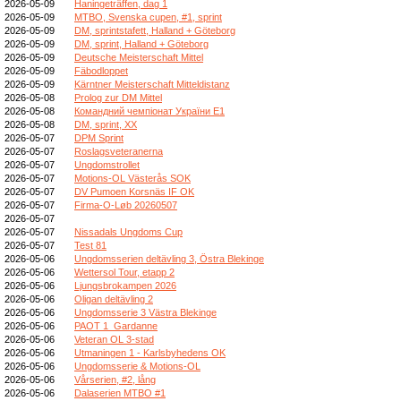
2026-05-09
Haningeträffen, dag 1
2026-05-09
MTBO, Svenska cupen, #1, sprint
2026-05-09
DM, sprintstafett, Halland + Göteborg
2026-05-09
DM, sprint, Halland + Göteborg
2026-05-09
Deutsche Meisterschaft Mittel
2026-05-09
Fäbodloppet
2026-05-09
Kärntner Meisterschaft Mitteldistanz
2026-05-08
Prolog zur DM Mittel
2026-05-08
Командний чемпіонат України E1
2026-05-08
DM, sprint, XX
2026-05-07
DPM Sprint
2026-05-07
Roslagsveteranerna
2026-05-07
Ungdomstrollet
2026-05-07
Motions-OL Västerås SOK
2026-05-07
DV Pumoen Korsnäs IF OK
2026-05-07
Firma-O-Løb 20260507
2026-05-07
2026-05-07
Nissadals Ungdoms Cup
2026-05-07
Test 81
2026-05-06
Ungdomsserien deltävling 3, Östra Blekinge
2026-05-06
Wettersol Tour, etapp 2
2026-05-06
Ljungsbrokampen 2026
2026-05-06
Oligan deltävling 2
2026-05-06
Ungdomsserie 3 Västra Blekinge
2026-05-06
PAOT 1_Gardanne
2026-05-06
Veteran OL 3-stad
2026-05-06
Utmaningen 1 - Karlsbyhedens OK
2026-05-06
Ungdomsserie & Motions-OL
2026-05-06
Vårserien, #2, lång
2026-05-06
Dalaserien MTBO #1