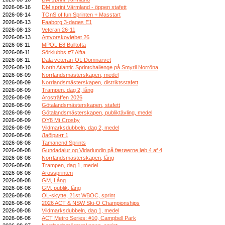
2026-08-16
DM sprint Värmland - öppen stafett
2026-08-14
TOnS of fun Sprinten + Masstart
2026-08-13
Faaborg 3-dages E1
2026-08-13
Veteran 26-11
2026-08-13
Antvorskovløbet 26
2026-08-11
MPOL E8 Bulltofta
2026-08-11
Sörklubbs #7 Alfta
2026-08-11
Dala veteran-OL Domnarvet
2026-08-10
North Atlantic Sprintchallenge på Smyril Norröna
2026-08-09
Norrlandsmästerskapen, medel
2026-08-09
Norrlandsmästerskapen, distriktsstafett
2026-08-09
Trampen, dag 2, lång
2026-08-09
Arosträffen 2026
2026-08-09
Götalandsmästerskapen, stafett
2026-08-09
Götalandsmästerskapen, publiktävling, medel
2026-08-09
OY8 Mt Crosby
2026-08-09
Vildmarksdubbeln, dag 2, medel
2026-08-08
Лабіринт 1
2026-08-08
Tamanend Sprints
2026-08-08
Gundadalur og Vidarlundin på færøerne løb 4 af 4
2026-08-08
Norrlandsmästerskapen, lång
2026-08-08
Trampen, dag 1, medel
2026-08-08
Arossprinten
2026-08-08
GM, Lång
2026-08-08
GM, publik, lång
2026-08-08
OL-skytte, 21st WBOC, sprint
2026-08-08
2026 ACT & NSW Ski-O Championships
2026-08-08
Vildmarksdubbeln, dag 1, medel
2026-08-08
ACT Metro Series: #10, Campbell Park