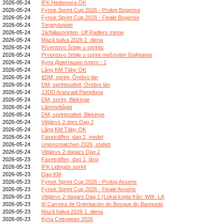
2026-05-24
IFK Hedemora OK
2026-05-24
Fynsk Sprint Cup 2026 - Prolog Bogense
2026-05-24
Fynsk Sprint Cup 2026 - Finale Bogense
2026-05-24
Torgnyloppet
2026-05-24
Järfällasprinten, Ulf Radlers minne
2026-05-24
Mazā balva 2026 2. diena
2026-05-24
Prvenstvo Srbije u sprintu
2026-05-24
Prvenstvo Srbije u sprint mešovitim štafetama
2026-05-24
Купа Деветашко плато - 1
2026-05-24
Lång KM Täby OK
2026-05-24
§DM, sprint, Örebro län
2026-05-24
DM, sprintstafett, Örebro län
2026-05-24
JJDD Aranzadi Pamplona
2026-05-24
DM, sprint, Blekinge
2026-05-24
Lämmeltåget
2026-05-24
DM, sprintstafett, Blekinge
2026-05-24
Vittjärvs 2 dgrs Dag 2
2026-05-24
Lång KM Täby OK
2026-05-24
Faxeträffen, dag 2, medel
2026-05-24
Unionsmatchen 2026, stafett
2026-05-24
Vittjärvs 2-dagars Dag 2
2026-05-23
Faxeträffen, dag 1, lång
2026-05-23
IFK Lidingös sprint
2026-05-23
Dag-KM
2026-05-23
Fynsk Sprint Cup 2026 - Prolog Assens
2026-05-23
Fynsk Sprint Cup 2026 - Finale Assens
2026-05-23
Vittjärvs 2-dagars Dag 1 (Lokal kopia från: WIK_LA
2026-05-23
III Carreira de Orientación do Bosque do Banquete
2026-05-23
Mazā balva 2026 1. diena
2026-05-23
Купа Севлиево 2026