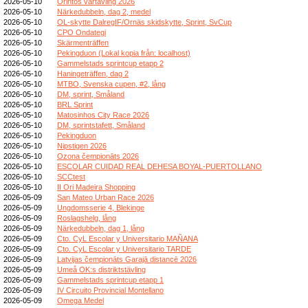
2026-05-10
Orintos vårtävling 2026
2026-05-10
Närkedubbeln, dag 2, medel
2026-05-10
OL-skytte DalregIF/Ornäs skidskytte, Sprint, SvCup
2026-05-10
CPO Ondategi
2026-05-10
Skärmenträffen
2026-05-10
Pekingduon (Lokal kopia från: localhost)
2026-05-10
Gammelstads sprintcup etapp 2
2026-05-10
Haningeträffen, dag 2
2026-05-10
MTBO, Svenska cupen, #2, lång
2026-05-10
DM, sprint, Småland
2026-05-10
BRL Sprint
2026-05-10
Matosinhos City Race 2026
2026-05-10
DM, sprintstafett, Småland
2026-05-10
Pekingduon
2026-05-10
Nipstigen 2026
2026-05-10
Ozona čempionāts 2026
2026-05-10
ESCOLAR CUIDAD REAL DEHESA BOYAL-PUERTOLLANO
2026-05-10
SCCtest
2026-05-10
II Ori Madeira Shopping
2026-05-09
San Mateo Urban Race 2026
2026-05-09
Ungdomsserie 4, Blekinge
2026-05-09
Roslagshelg, lång
2026-05-09
Närkedubbeln, dag 1, lång
2026-05-09
Cto. CyL Escolar y Universitario MAÑANA
2026-05-09
Cto. CyL Escolar y Universitario TARDE
2026-05-09
Latvijas čempionāts Garajā distancē 2026
2026-05-09
Umeå OK:s distriktstävling
2026-05-09
Gammelstads sprintcup etapp 1
2026-05-09
IV Circuito Provincial Montellano
2026-05-09
Omega Medel