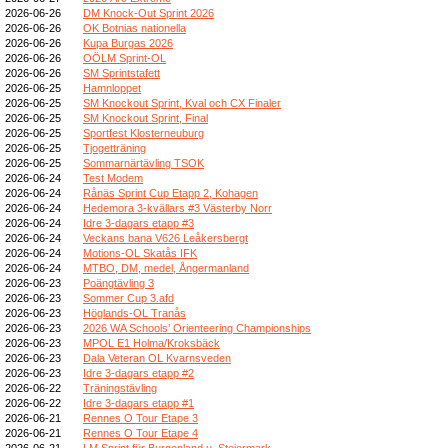
2026-06-26
DM Knock-Out Sprint 2026
2026-06-26
OK Botnias nationella
2026-06-26
Kupa Burgas 2026
2026-06-26
OÖLM Sprint-OL
2026-06-26
SM Sprintstafett
2026-06-25
Hamnloppet
2026-06-25
SM Knockout Sprint, Kval och CX Finaler
2026-06-25
SM Knockout Sprint, Final
2026-06-25
Sportfest Klosterneuburg
2026-06-25
Tjogetträning
2026-06-25
Sommarnärtävling TSOK
2026-06-24
Test Modem
2026-06-24
Rånäs Sprint Cup Etapp 2, Kohagen
2026-06-24
Hedemora 3-kvällars #3 Västerby Norr
2026-06-24
Idre 3-dagars etapp #3
2026-06-24
Veckans bana V626 Leåkersbergt
2026-06-24
Motions-OL Skatås IFK
2026-06-24
MTBO, DM, medel, Ångermanland
2026-06-23
Poängtävling 3
2026-06-23
Sommer Cup 3.afd
2026-06-23
Höglands-OL Tranås
2026-06-23
2026 WA Schools’ Orienteering Championships
2026-06-23
MPOL E1 Holma/Kroksbäck
2026-06-23
Dala Veteran OL Kvarnsveden
2026-06-23
Idre 3-dagars etapp #2
2026-06-22
Träningstävling
2026-06-22
Idre 3-dagars etapp #1
2026-06-21
Rennes O Tour Etape 3
2026-06-21
Rennes O Tour Etape 4
2026-06-21
LM Sprint für Burgenland u. Steiermark