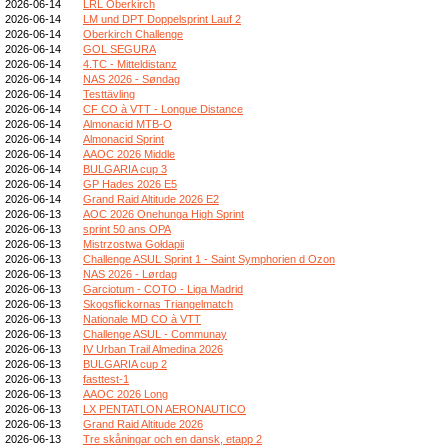
2026-06-14
LRL Oberkirch
2026-06-14
LM und DPT Doppelsprint Lauf 2
2026-06-14
Oberkirch Challenge
2026-06-14
GOL SEGURA
2026-06-14
4.TC - Mitteldistanz
2026-06-14
NAS 2026 - Søndag
2026-06-14
Testtävling
2026-06-14
CF CO à VTT - Longue Distance
2026-06-14
Almonacid MTB-O
2026-06-14
Almonacid Sprint
2026-06-14
AAOC 2026 Middle
2026-06-14
BULGARIA cup 3
2026-06-14
GP Hades 2026 E5
2026-06-14
Grand Raid Altitude 2026 E2
2026-06-13
AOC 2026 Onehunga High Sprint
2026-06-13
sprint 50 ans OPA
2026-06-13
Mistrzostwa Gołdapii
2026-06-13
Challenge ASUL Sprint 1 - Saint Symphorien d Ozon
2026-06-13
NAS 2026 - Lørdag
2026-06-13
Garciotum - COTO - Liga Madrid
2026-06-13
Skogsflickornas Triangelmatch
2026-06-13
Nationale MD CO à VTT
2026-06-13
Challenge ASUL - Communay
2026-06-13
IV Urban Trail Almedina 2026
2026-06-13
BULGARIA cup 2
2026-06-13
fasttest-1
2026-06-13
AAOC 2026 Long
2026-06-13
LX PENTATLON AERONAUTICO
2026-06-13
Grand Raid Altitude 2026
2026-06-13
Tre skåningar och en dansk, etapp 2