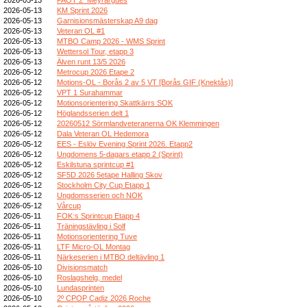
2026-05-13
KM Sprint 2026
2026-05-13
Garnisionsmästerskap A9 dag
2026-05-13
Veteran OL #1
2026-05-13
MTBO Camp 2026 - WMS Sprint
2026-05-13
Wettersol Tour, etapp 3
2026-05-13
Älven runt 13/5 2026
2026-05-12
Metrocup 2026 Etape 2
2026-05-12
Motions-OL - Borås 2 av 5 VT [Borås GIF (Knektås)]
2026-05-12
VPT 1 Surahammar
2026-05-12
Motionsorientering Skattkärrs SOK
2026-05-12
Höglandsserien delt 1
2026-05-12
20260512 Sörmlandveteranerna OK Klemmingen
2026-05-12
Dala Veteran OL Hedemora
2026-05-12
EES - Eslöv Evening Sprint 2026. Etapp2
2026-05-12
Ungdomens 5-dagars etapp 2 (Sprint)
2026-05-12
Eskilstuna sprintcup #1
2026-05-12
SF5D 2026 5etape Halling Skov
2026-05-12
Stockholm City Cup Etapp 1
2026-05-12
Ungdomsserien och NOK
2026-05-12
Vårcup
2026-05-11
FOK:s Sprintcup Etapp 4
2026-05-11
Träningstävling i Solf
2026-05-11
Motionsorientering Tuve
2026-05-11
LTF Micro-OL Montag
2026-05-11
Närkeserien i MTBO deltävling 1
2026-05-10
Divisionsmatch
2026-05-10
Roslagshelg, medel
2026-05-10
Lundasprinten
2026-05-10
2º CPOP Cadiz 2026 Roche