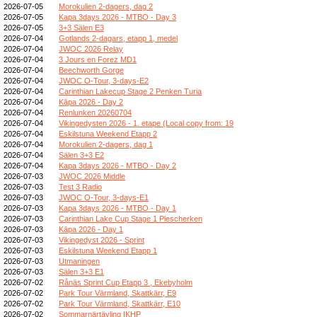
2026-07-05
Morokulien 2-dagers, dag 2
2026-07-05
Kapa 3days 2026 - MTBO - Day 3
2026-07-05
3+3 Sälen E3
2026-07-04
Gotlands 2-dagars, etapp 1, medel
2026-07-04
JWOC 2026 Relay
2026-07-04
3 Jours en Forez MD1
2026-07-04
Beechworth Gorge
2026-07-04
JWOC O-Tour, 3-days-E2
2026-07-04
Carinthian Lakecup Stage 2 Penken Turia
2026-07-04
Kāpa 2026 - Day 2
2026-07-04
Renlunken 20260704
2026-07-04
Vikingedysten 2026 - 1. etape (Local copy from: 19
2026-07-04
Eskilstuna Weekend Etapp 2
2026-07-04
Morokulien 2-dagers, dag 1
2026-07-04
Sälen 3+3 E2
2026-07-04
Kapa 3days 2026 - MTBO - Day 2
2026-07-03
JWOC 2026 Middle
2026-07-03
Test 3 Radio
2026-07-03
JWOC O-Tour, 3-days-E1
2026-07-03
Kapa 3days 2026 - MTBO - Day 1
2026-07-03
Carinthian Lake Cup Stage 1 Plescherken
2026-07-03
Kāpa 2026 - Day 1
2026-07-03
Vikingedyst 2026 - Sprint
2026-07-03
Eskilstuna Weekend Etapp 1
2026-07-03
Utmaningen
2026-07-03
Sälen 3+3 E1
2026-07-02
Rånäs Sprint Cup Etapp 3 , Ekebyholm
2026-07-02
Park Tour Värmland, Skattkärr, E9
2026-07-02
Park Tour Värmland, Skattkärr, E10
2026-07-02
Sommarnärtävling IKHP