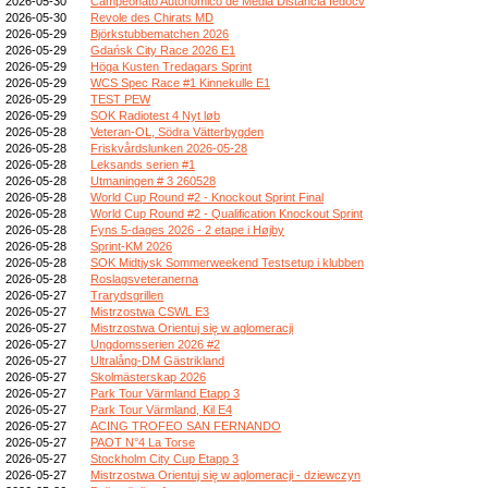
2026-05-30
Campeonato Autonómico de Media Distancia fedocv
2026-05-30
Revole des Chirats MD
2026-05-29
Björkstubbematchen 2026
2026-05-29
Gdańsk City Race 2026 E1
2026-05-29
Höga Kusten Tredagars Sprint
2026-05-29
WCS Spec Race #1 Kinnekulle E1
2026-05-29
TEST PEW
2026-05-29
SOK Radiotest 4 Nyt løb
2026-05-28
Veteran-OL, Södra Vätterbygden
2026-05-28
Friskvårdslunken 2026-05-28
2026-05-28
Leksands serien #1
2026-05-28
Utmaningen # 3 260528
2026-05-28
World Cup Round #2 - Knockout Sprint Final
2026-05-28
World Cup Round #2 - Qualification Knockout Sprint
2026-05-28
Fyns 5-dages 2026 - 2 etape i Højby
2026-05-28
Sprint-KM 2026
2026-05-28
SOK Midtjysk Sommerweekend Testsetup i klubben
2026-05-28
Roslagsveteranerna
2026-05-27
Trarydsgrillen
2026-05-27
Mistrzostwa CSWL E3
2026-05-27
Mistrzostwa Orientuj się w aglomeracji
2026-05-27
Ungdomsserien 2026 #2
2026-05-27
Ultralång-DM Gästrikland
2026-05-27
Skolmästerskap 2026
2026-05-27
Park Tour Värmland Etapp 3
2026-05-27
Park Tour Värmland, Kil E4
2026-05-27
ACING TROFEO SAN FERNANDO
2026-05-27
PAOT N°4 La Torse
2026-05-27
Stockholm City Cup Etapp 3
2026-05-27
Mistrzostwa Orientuj się w aglomeracji - dziewczyn