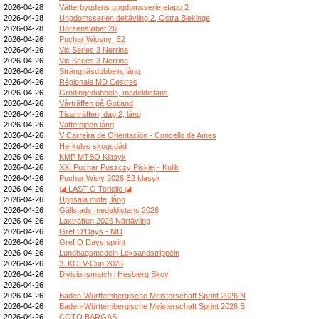
2026-04-28
Vätterbygdens ungdomsserie etapp 2
2026-04-28
Ungdomsserien deltävling 2, Östra Blekinge
2026-04-28
Horsensløbet 26
2026-04-26
Puchar Wiosny_E2
2026-04-26
Vic Series 3 Nerrina
2026-04-26
Vic Series 3 Nerrina
2026-04-26
Strängnäsdubbeln, lång
2026-04-26
Régionale MD Cestres
2026-04-26
Grödingedubbeln, medeldistans
2026-04-26
Vårträffen på Gotland
2026-04-26
Tisarträffen, dag 2, lång
2026-04-26
Vättefejden lång
2026-04-26
V Carreira de Orientación - Concello de Ames
2026-04-26
Herkules skogsdåd
2026-04-26
KMP MTBO Klasyk
2026-04-26
XXI Puchar Puszczy Piskiej - Kulik
2026-04-26
Puchar Wisły 2026 E2 klasyk
2026-04-26
◪ LAST-O Toriello ◪
2026-04-26
Uppsala möte, lång
2026-04-26
Gällstads medeldistans 2026
2026-04-26
Laxträffen 2026 Närtävling
2026-04-26
Gref O'Days - MD
2026-04-26
Gref O Days sprint
2026-04-26
Lundhagsmedeln Leksandstrippeln
2026-04-26
3. KOLV-Cup 2026
2026-04-26
Divisionsmatch i Hesbjerg Skov
2026-04-26
2026-04-26
Baden-Württembergische Meisterschaft Sprint 2026 N
2026-04-26
Baden-Württembergische Meisterschaft Sprint 2026 S
2026-04-26
COTO BARGAS