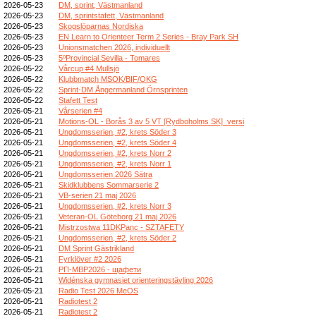
2026-05-23
DM, sprint, Västmanland
2026-05-23
DM, sprintstafett, Västmanland
2026-05-23
Skogslöparnas Nordiska
2026-05-23
EN Learn to Orienteer Term 2 Series - Bray Park SH
2026-05-23
Unionsmatchen 2026, individuellt
2026-05-23
5ºProvincial Sevilla - Tomares
2026-05-22
Vårcup #4 Mullsjö
2026-05-22
Klubbmatch MSOK/BIF/OKG
2026-05-22
Sprint-DM Ångermanland Örnsprinten
2026-05-22
Stafett Test
2026-05-21
Vårserien #4
2026-05-21
Motions-OL - Borås 3 av 5 VT [Rydboholms SK]_versi
2026-05-21
Ungdomsserien, #2, krets Söder 3
2026-05-21
Ungdomsserien, #2, krets Söder 4
2026-05-21
Ungdomsserien, #2, krets Norr 2
2026-05-21
Ungdomsserien, #2, krets Norr 1
2026-05-21
Ungdomsserien 2026 Sätra
2026-05-21
Skidklubbens Sommarserie 2
2026-05-21
VB-serien 21 maj 2026
2026-05-21
Ungdomsserien, #2, krets Norr 3
2026-05-21
Veteran-OL Göteborg 21 maj 2026
2026-05-21
Mistrzostwa 11DKPanc - SZTAFETY
2026-05-21
Ungdomsserien, #2, krets Söder 2
2026-05-21
DM Sprint Gästrikland
2026-05-21
Fyrklöver #2 2026
2026-05-21
РП-МВР2026 - щафети
2026-05-21
Widénska gymnasiet orienteringstävling 2026
2026-05-21
Radio Test 2026 MeOS
2026-05-21
Radiotest 2
2026-05-21
Radiotest 2