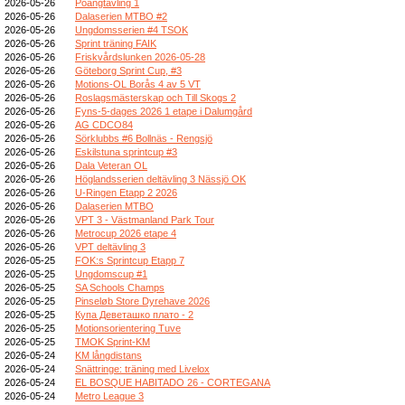
2026-05-26
Poängtävling 1
2026-05-26
Dalaserien MTBO #2
2026-05-26
Ungdomsserien #4 TSOK
2026-05-26
Sprint träning FAIK
2026-05-26
Friskvårdslunken 2026-05-28
2026-05-26
Göteborg Sprint Cup, #3
2026-05-26
Motions-OL Borås 4 av 5 VT
2026-05-26
Roslagsmästerskap och Till Skogs 2
2026-05-26
Fyns-5-dages 2026 1 etape i Dalumgård
2026-05-26
AG CDCO84
2026-05-26
Sörklubbs #6 Bollnäs - Rengsjö
2026-05-26
Eskilstuna sprintcup #3
2026-05-26
Dala Veteran OL
2026-05-26
Höglandsserien deltävling 3 Nässjö OK
2026-05-26
U-Ringen Etapp 2 2026
2026-05-26
Dalaserien MTBO
2026-05-26
VPT 3 - Västmanland Park Tour
2026-05-26
Metrocup 2026 etape 4
2026-05-26
VPT deltävling 3
2026-05-25
FOK:s Sprintcup Etapp 7
2026-05-25
Ungdomscup #1
2026-05-25
SA Schools Champs
2026-05-25
Pinseløb Store Dyrehave 2026
2026-05-25
Купа Деветашко плато - 2
2026-05-25
Motionsorientering Tuve
2026-05-25
TMOK Sprint-KM
2026-05-24
KM långdistans
2026-05-24
Snättringe: träning med Livelox
2026-05-24
EL BOSQUE HABITADO 26 - CORTEGANA
2026-05-24
Metro League 3