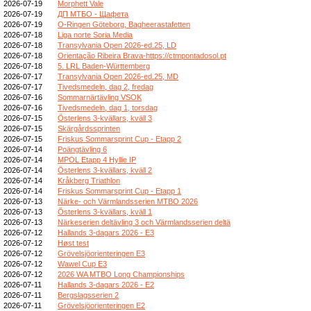
2026-07-19
Morphett Vale
2026-07-19
ДП МТБО - Щафета
2026-07-19
O-Ringen Göteborg, Bagheerastafetten
2026-07-18
Liga norte Soria Media
2026-07-18
Transylvania Open 2026-ed.25, LD
2026-07-18
Orientação Ribeira Brava-https://ctmpontadosol.pt
2026-07-18
5. LRL Baden-Württemberg
2026-07-17
Transylvania Open 2026-ed.25, MD
2026-07-17
Tivedsmedeln, dag 2, fredag
2026-07-16
Sommarnärtävling VSOK
2026-07-16
Tivedsmedeln, dag 1, torsdag
2026-07-15
Österlens 3-kvällars, kväll 3
2026-07-15
Skärgårdssprinten
2026-07-15
Friskus Sommarsprint Cup - Etapp 2
2026-07-14
Poängtävling 6
2026-07-14
MPOL Etapp 4 Hyllie IP
2026-07-14
Österlens 3-kvällars, kväll 2
2026-07-14
Kråkberg Triathlon
2026-07-14
Friskus Sommarsprint Cup - Etapp 1
2026-07-13
Närke- och Värmlandsserien MTBO 2026
2026-07-13
Österlens 3-kvällars, kväll 1
2026-07-13
Närkeserien deltävling 3 och Värmlandsserien deltä
2026-07-12
Hallands 3-dagars 2026 - E3
2026-07-12
Høst test
2026-07-12
Grövelsjöorienteringen E3
2026-07-12
Wawel Cup E3
2026-07-12
2026 WA MTBO Long Championships
2026-07-11
Hallands 3-dagars 2026 - E2
2026-07-11
Bergslagsserien 2
2026-07-11
Grövelsjöorienteringen E2