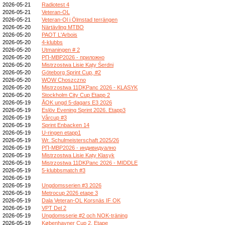
2026-05-21
Radiotest 4
2026-05-21
Veteran-OL
2026-05-21
Veteran-Ol i Ölmstad terrängen
2026-05-20
Närtävling MTBO
2026-05-20
PAOT L'Arbois
2026-05-20
4-klubbs
2026-05-20
Utmaningen # 2
2026-05-20
РП-МВР2026 - приложно
2026-05-20
Mistrzostwa Lisie Kąty Śerdni
2026-05-20
Göteborg Sprint Cup, #2
2026-05-20
WOW Choszczno
2026-05-20
Mistrzostwa 11DKPanc 2026 - KLASYK
2026-05-20
Stockholm City Cup Etapp 2
2026-05-19
ÅOK ungd 5-dagars E3 2026
2026-05-19
Eslöv Evening Sprint 2026. Etapp3
2026-05-19
Vårcup #3
2026-05-19
Sprint Enbacken 14
2026-05-19
U-ringen etapp1
2026-05-19
Wr. Schulmeisterschaft 2025/26
2026-05-19
РП-МВР2026 - индивидуално
2026-05-19
Mistrzostwa Lisie Kąty Klasyk
2026-05-19
Mistrzostwa 11DKPanc 2026 - MIDDLE
2026-05-19
5-klubbsmatch #3
2026-05-19
2026-05-19
Ungdomsserien #3 2026
2026-05-19
Metrocup 2026 etape 3
2026-05-19
Dala Veteran-OL Korsnäs IF OK
2026-05-19
VPT Del 2
2026-05-19
Ungdomsserie #2 och NOK-träning
2026-05-19
Københavner Cup 2. Etape