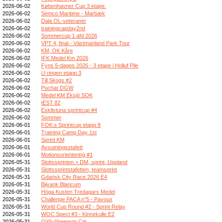
2026-06-02
Københavner Cup 3 etape.
2026-06-02
Semco Maritime - Marbæk
2026-06-02
Dala OL-veteraner
2026-06-02
trainingcapday2nd
2026-06-02
Sommercup 1 afd 2026
2026-06-02
VPT 4, final - Västmanland Park Tour
2026-06-02
KM, OK Kåre
2026-06-02
IFK Medel Km 2026
2026-06-02
Fyns 5-dages 2026 - 3 etape i Holluf Pile
2026-06-02
U-ringen etapp 3
2026-06-02
Till Skogs #2
2026-06-02
Puchar DGW
2026-06-02
Medel KM Eksjö SOK
2026-06-02
tEST 82
2026-06-02
Eskilstuna sprintcup #4
2026-06-02
Sommer
2026-06-01
FOK:s Sprintcup etapp 8
2026-06-01
Training Camp Day 1st
2026-06-01
Sprint KM
2026-06-01
Avsutningsstafett
2026-06-01
Motionsorientering #1
2026-05-31
Slottssprinten + DM, sprint, Uppland
2026-05-31
Slottssprintstafetten, teamsprint
2026-05-31
Gdańsk City Race 2026 E4
2026-05-31
Bijvank Blaricum
2026-05-31
Höga Kusten Tredagars Medel
2026-05-31
Challenge PACA n°5 - Pavoux
2026-05-31
World Cup Round #2 - Sprint Relay
2026-05-31
WOC Spect #3 - Kinnekulle E2
2026-05-31
OY6-Sheepstn Crk