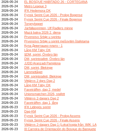
2026-05-24
EL BOSQUE HABITADO 26 - CORTEGANA
2026-05-24
Metro League 3
2026-05-24
IFK Hedemora OK
2026-05-24
Fynsk Sprint Cup 2026 - Prolog Bogense
2026-05-24
Fynsk Sprint Cup 2026 - Finale Bogense
2026-05-24
Torgnyloppet
2026-05-24
Järfällasprinten, Ulf Radlers minne
2026-05-24
Mazā balva 2026 2. diena
2026-05-24
Prvenstvo Srbije u sprintu
2026-05-24
Prvenstvo Srbije u sprint mešovitim štafetama
2026-05-24
Купа Деветашко плато - 1
2026-05-24
Lång KM Täby OK
2026-05-24
§DM, sprint, Örebro län
2026-05-24
DM, sprintstafett, Örebro län
2026-05-24
JJDD Aranzadi Pamplona
2026-05-24
DM, sprint, Blekinge
2026-05-24
Lämmeltåget
2026-05-24
DM, sprintstafett, Blekinge
2026-05-24
Vittjärvs 2 dgrs Dag 2
2026-05-24
Lång KM Täby OK
2026-05-24
Faxeträffen, dag 2, medel
2026-05-24
Unionsmatchen 2026, stafett
2026-05-24
Vittjärvs 2-dagars Dag 2
2026-05-23
Faxeträffen, dag 1, lång
2026-05-23
IFK Lidingös sprint
2026-05-23
Dag-KM
2026-05-23
Fynsk Sprint Cup 2026 - Prolog Assens
2026-05-23
Fynsk Sprint Cup 2026 - Finale Assens
2026-05-23
Vittjärvs 2-dagars Dag 1 (Lokal kopia från: WIK_LA
2026-05-23
III Carreira de Orientación do Bosque do Banquete