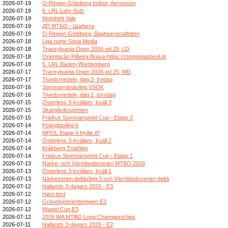
2026-07-19
O-Ringen Göteborg Indoor, Aeroseum
2026-07-19
6. LRL Lahr-Sulz
2026-07-19
Morphett Vale
2026-07-19
ДП МТБО - Щафета
2026-07-19
O-Ringen Göteborg, Bagheerastafetten
2026-07-18
Liga norte Soria Media
2026-07-18
Transylvania Open 2026-ed.25, LD
2026-07-18
Orientação Ribeira Brava-https://ctmpontadosol.pt
2026-07-18
5. LRL Baden-Württemberg
2026-07-17
Transylvania Open 2026-ed.25, MD
2026-07-17
Tivedsmedeln, dag 2, fredag
2026-07-16
Sommarnärtävling VSOK
2026-07-16
Tivedsmedeln, dag 1, torsdag
2026-07-15
Österlens 3-kvällars, kväll 3
2026-07-15
Skärgårdssprinten
2026-07-15
Friskus Sommarsprint Cup - Etapp 2
2026-07-14
Poängtävling 6
2026-07-14
MPOL Etapp 4 Hyllie IP
2026-07-14
Österlens 3-kvällars, kväll 2
2026-07-14
Kråkberg Triathlon
2026-07-14
Friskus Sommarsprint Cup - Etapp 1
2026-07-13
Närke- och Värmlandsserien MTBO 2026
2026-07-13
Österlens 3-kvällars, kväll 1
2026-07-13
Närkeserien deltävling 3 och Värmlandsserien deltä
2026-07-12
Hallands 3-dagars 2026 - E3
2026-07-12
Høst test
2026-07-12
Grövelsjöorienteringen E3
2026-07-12
Wawel Cup E3
2026-07-12
2026 WA MTBO Long Championships
2026-07-11
Hallands 3-dagars 2026 - E2