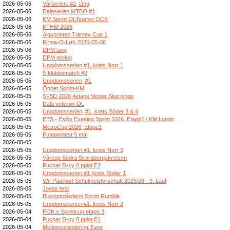
2026-05-06
Vårserien, #2, lång
2026-05-06
Dalaserien MTBO #1
2026-05-06
KM Sprint OLTeamet OCK
2026-05-06
KTHM 2026
2026-05-06
Älgsprinten Trimtex Cup 1
2026-05-06
Firma-O-Løb 2026-05-06
2026-05-06
DPM lang
2026-05-05
DPM prolog
2026-05-05
Ungdomsserien #1, krets Norr 1
2026-05-05
5-klubbsmatch #2
2026-05-05
Ungdomsserien, #1
2026-05-05
Öppet Sprint-KM
2026-05-05
SF5D 2026 4etape Vester Skerninge
2026-05-05
Dala veteran-OL
2026-05-05
Ungdomsserien, #1, krets Söder 3 & 4
2026-05-05
EES - Eslöv Evening Sprint 2026. Etapp1 / KM Lunds
2026-05-05
MetroCup 2026, Etape1
2026-05-05
Pumpentest 5 maj
2026-05-05
2026-05-05
Ungdomsserien #1, krets Norr 3
2026-05-05
Vårcup Södra Skaraborgskretsen
2026-05-05
Puchar D-cy 8 pplot E2
2026-05-05
Ungdomsserien #1 Krets Söder 1
2026-05-05
Wr. Paarlauf-Schulmeisterschaft 2025/26 - 3. Lauf
2026-05-05
Jonas test
2026-05-05
Biskopsgårdens Sprint Rumble
2026-05-05
Ungdomsserien #1, krets Norr 2
2026-05-04
FOK:s Sprintcup etapp 3
2026-05-04
Puchar D-cy 8 pplot E1
2026-05-04
Motionsorientering Tuve