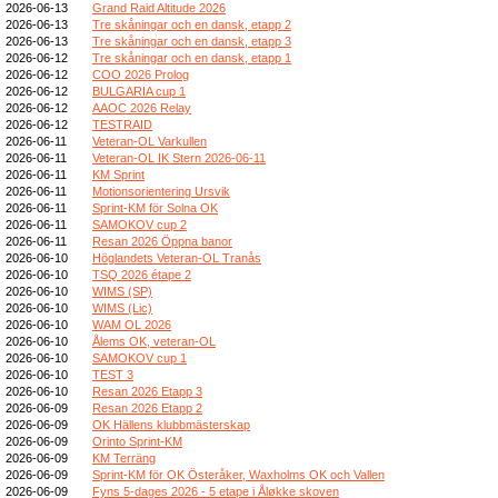
2026-06-13
Grand Raid Altitude 2026
2026-06-13
Tre skåningar och en dansk, etapp 2
2026-06-13
Tre skåningar och en dansk, etapp 3
2026-06-12
Tre skåningar och en dansk, etapp 1
2026-06-12
COO 2026 Prolog
2026-06-12
BULGARIA cup 1
2026-06-12
AAOC 2026 Relay
2026-06-12
TESTRAID
2026-06-11
Veteran-OL Varkullen
2026-06-11
Veteran-OL IK Stern 2026-06-11
2026-06-11
KM Sprint
2026-06-11
Motionsorientering Ursvik
2026-06-11
Sprint-KM för Solna OK
2026-06-11
SAMOKOV cup 2
2026-06-11
Resan 2026 Öppna banor
2026-06-10
Höglandets Veteran-OL Tranås
2026-06-10
TSQ 2026 étape 2
2026-06-10
WIMS (SP)
2026-06-10
WIMS (Lic)
2026-06-10
WAM OL 2026
2026-06-10
Ålems OK, veteran-OL
2026-06-10
SAMOKOV cup 1
2026-06-10
TEST 3
2026-06-10
Resan 2026 Etapp 3
2026-06-09
Resan 2026 Etapp 2
2026-06-09
OK Hällens klubbmästerskap
2026-06-09
Orinto Sprint-KM
2026-06-09
KM Terräng
2026-06-09
Sprint-KM för OK Österåker, Waxholms OK och Vallen
2026-06-09
Fyns 5-dages 2026 - 5 etape i Åløkke skoven