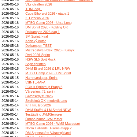
2026-05-16
Vikingträffen 2026
2026-05-16
TDM_dag1
2026-05-16
Cupa Bihorului 2026 - etapa 1
2026-05-16
3. Linzcup 2026
2026-05-16
MTBO Camp 2026 - Ultra Long
2026-05-16
DM Sprint 2026 - Kolding OK
2026-05-16
Dolkampen 2026 dag 1
2026-05-16
SM Sprint, kval
2026-05-16
Konický kotár
2026-05-16
Dolkampen TEST
2026-05-16
Mistrzostwa Polski 2026 - Klasyk
2026-05-16
RA4 2026-Sprint
2026-05-16
NSW SL5 Split Rock
2026-05-16
Bagissprinten
2026-05-15
DHM Einzel 2026 & LRL NRW
2026-05-15
MTBO Camp 2026 - DM Sprint
2026-05-15
Hammarslaget, Sprint
2026-05-15
53INTERAFA
2026-05-14
FOK:s Sprintcup Etapp 5
2026-05-14
Vårserien, #3, sprint
2026-05-14
Grænsedyst 2026
2026-05-14
Skellefteå OK, medeldistans
2026-05-14
Kr. Him. løb 2026
2026-05-14
DHM Staffel & LM Staffel NRW
2026-05-14
Testtävling JVM/Seniorer
2026-05-14
Öppna banor JVM-tester
2026-05-14
MTBO Camp 2026 - WMS Massstart
2026-05-14
Norra Hallands U-serie etapp 2
2026-05-14
DM Sprintstafett Västergötland