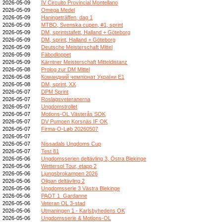
2026-05-09
IV Circuito Provincial Montellano
2026-05-09
Omega Medel
2026-05-09
Haningeträffen, dag 1
2026-05-09
MTBO, Svenska cupen, #1, sprint
2026-05-09
DM, sprintstafett, Halland + Göteborg
2026-05-09
DM, sprint, Halland + Göteborg
2026-05-09
Deutsche Meisterschaft Mittel
2026-05-09
Fäbodloppet
2026-05-09
Kärntner Meisterschaft Mitteldistanz
2026-05-08
Prolog zur DM Mittel
2026-05-08
Командний чемпіонат України E1
2026-05-08
DM, sprint, XX
2026-05-07
DPM Sprint
2026-05-07
Roslagsveteranerna
2026-05-07
Ungdomstrollet
2026-05-07
Motions-OL Västerås SOK
2026-05-07
DV Pumoen Korsnäs IF OK
2026-05-07
Firma-O-Løb 20260507
2026-05-07
2026-05-07
Nissadals Ungdoms Cup
2026-05-07
Test 81
2026-05-06
Ungdomsserien deltävling 3, Östra Blekinge
2026-05-06
Wettersol Tour, etapp 2
2026-05-06
Ljungsbrokampen 2026
2026-05-06
Oligan deltävling 2
2026-05-06
Ungdomsserie 3 Västra Blekinge
2026-05-06
PAOT 1_Gardanne
2026-05-06
Veteran OL 3-stad
2026-05-06
Utmaningen 1 - Karlsbyhedens OK
2026-05-06
Ungdomsserie & Motions-OL