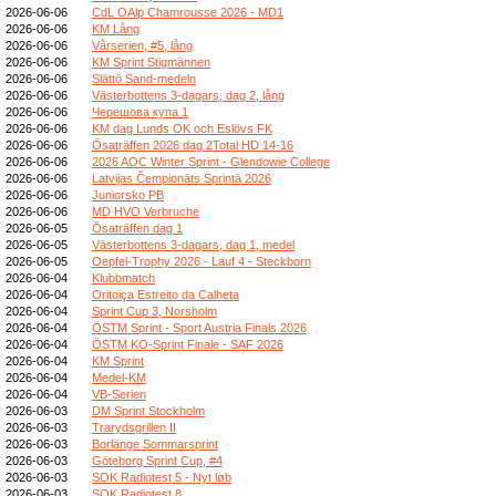
2026-06-06
CdL OAlp Chamrousse 2026 - MD1
2026-06-06
KM Lång
2026-06-06
Vårserien, #5, lång
2026-06-06
KM Sprint Stigmännen
2026-06-06
Slättö Sand-medeln
2026-06-06
Västerbottens 3-dagars, dag 2, lång
2026-06-06
Черешова купа 1
2026-06-06
KM dag Lunds OK och Eslövs FK
2026-06-06
Ösaträffen 2026 dag 2Total HD 14-16
2026-06-06
2026 AOC Winter Sprint - Glendowie College
2026-06-06
Latvijas Čempionāts Sprintā 2026
2026-06-06
Juniorsko PB
2026-06-06
MD HVO Verbruche
2026-06-05
Ösaträffen dag 1
2026-06-05
Västerbottens 3-dagars, dag 1, medel
2026-06-05
Oepfel-Trophy 2026 - Lauf 4 - Steckborn
2026-06-04
Klubbmatch
2026-06-04
Oritoiça Estreito da Calheta
2026-06-04
Sprint Cup 3, Norsholm
2026-06-04
ÖSTM Sprint - Sport Austria Finals 2026
2026-06-04
ÖSTM KO-Sprint Finale - SAF 2026
2026-06-04
KM Sprint
2026-06-04
Medel-KM
2026-06-04
VB-Serien
2026-06-03
DM Sprint Stockholm
2026-06-03
Trarydsgrillen II
2026-06-03
Borlänge Sommarsprint
2026-06-03
Göteborg Sprint Cup, #4
2026-06-03
SOK Radiotest 5 - Nyt løb
2026-06-03
SOK Radiotest 8