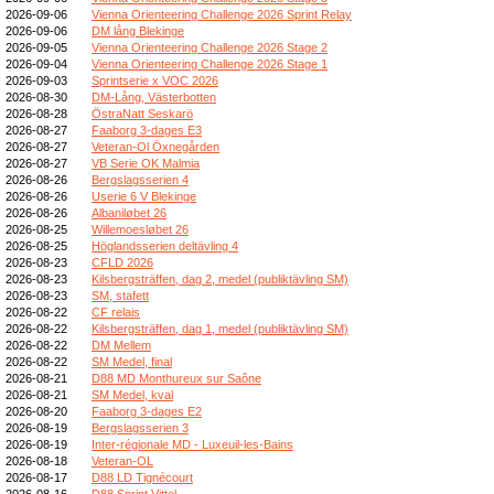
2026-09-06
Vienna Orienteering Challenge 2026 Sprint Relay
2026-09-06
DM lång Blekinge
2026-09-05
Vienna Orienteering Challenge 2026 Stage 2
2026-09-04
Vienna Orienteering Challenge 2026 Stage 1
2026-09-03
Sprintserie x VOC 2026
2026-08-30
DM-Lång, Västerbotten
2026-08-28
ÖstraNatt Seskarö
2026-08-27
Faaborg 3-dages E3
2026-08-27
Veteran-Ol Öxnegården
2026-08-27
VB Serie OK Malmia
2026-08-26
Bergslagsserien 4
2026-08-26
Userie 6 V Blekinge
2026-08-26
Albaniløbet 26
2026-08-25
Willemoesløbet 26
2026-08-25
Höglandsserien deltävling 4
2026-08-23
CFLD 2026
2026-08-23
Kilsbergsträffen, dag 2, medel (publiktävling SM)
2026-08-23
SM, stafett
2026-08-22
CF relais
2026-08-22
Kilsbergsträffen, dag 1, medel (publiktävling SM)
2026-08-22
DM Mellem
2026-08-22
SM Medel, final
2026-08-21
D88 MD Monthureux sur Saône
2026-08-21
SM Medel, kval
2026-08-20
Faaborg 3-dages E2
2026-08-19
Bergslagsserien 3
2026-08-19
Inter-régionale MD - Luxeuil-les-Bains
2026-08-18
Veteran-OL
2026-08-17
D88 LD Tignécourt
2026-08-16
D88 Sprint Vittel