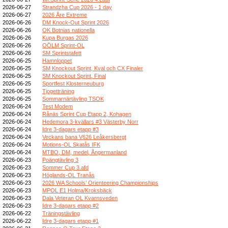
2026-06-27
Strandzha Cup 2026 - 1 day
2026-06-27
2026 Åre Extreme
2026-06-26
DM Knock-Out Sprint 2026
2026-06-26
OK Botnias nationella
2026-06-26
Kupa Burgas 2026
2026-06-26
OÖLM Sprint-OL
2026-06-26
SM Sprintstafett
2026-06-25
Hamnloppet
2026-06-25
SM Knockout Sprint, Kval och CX Finaler
2026-06-25
SM Knockout Sprint, Final
2026-06-25
Sportfest Klosterneuburg
2026-06-25
Tjogetträning
2026-06-25
Sommarnärtävling TSOK
2026-06-24
Test Modem
2026-06-24
Rånäs Sprint Cup Etapp 2, Kohagen
2026-06-24
Hedemora 3-kvällars #3 Västerby Norr
2026-06-24
Idre 3-dagars etapp #3
2026-06-24
Veckans bana V626 Leåkersbergt
2026-06-24
Motions-OL Skatås IFK
2026-06-24
MTBO, DM, medel, Ångermanland
2026-06-23
Poängtävling 3
2026-06-23
Sommer Cup 3.afd
2026-06-23
Höglands-OL Tranås
2026-06-23
2026 WA Schools’ Orienteering Championships
2026-06-23
MPOL E1 Holma/Kroksbäck
2026-06-23
Dala Veteran OL Kvarnsveden
2026-06-23
Idre 3-dagars etapp #2
2026-06-22
Träningstävling
2026-06-22
Idre 3-dagars etapp #1