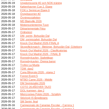
2026-05-19
Ungdomsserie #2 och NOK-träning
2026-05-19
Københavner Cup 2. Etape
2026-05-18
FOK:s Sprintcup Etapp 6
2026-05-18
Östgötaserien #2
2026-05-18
Övningsstafetten
2026-05-18
MD Blainville 2026
2026-05-18
Motionsorientering Tuve
2026-05-17
Départementale Fitou
2026-05-17
Onlinetest
2026-05-17
DM, sprint, Bohuslän Dal
2026-05-17
DM, sprintstafett, Bohuslän Dal
2026-05-17
Knock Out Madrid 2026-FINAL A
2026-05-17
Skogsflickmatch - Blekinge, Bohuslän-Dal, Göteborg
2026-05-17
Knock Out Madrid 2026 - Clasificatorias
2026-05-17
Knock Out Madrid 2026 - FINAL B
2026-05-17
Ronnebykavlen, Stafettligan
2026-05-17
Ronnebykavlen, Öppna banor
2026-05-17
Trofeo La Muela
2026-05-17
TDM_dag2
2026-05-17
Cupa Bihorului 2026 - etapa 2
2026-05-17
Forest Event 5
2026-05-17
MTBO Camp 2026 - Middle
2026-05-17
DM Sprintstafet 2026
2026-05-17
COTO 26 AÑOVER TAJO
2026-05-17
DOL-kampen, dag 2
2026-05-17
Mistrzostwa Polski 2026 - Sztafety
2026-05-17
Stöcksjö IS långdistans
2026-05-16
SM Sprint, final
2026-05-16
Campeonato de Canarias Escolar - Carrera 1
2026-05-16
Campeonato de Canarias Escolar - Carrera 2