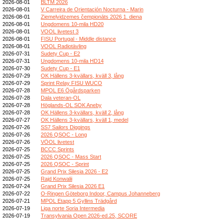
2026-08-01
BLTM 2026
2026-08-01
V Carreira de Orientación Nocturna - Marin
2026-08-01
Ziemeļvidzemes čempionāts 2026 1. diena
2026-08-01
Ungdomens 10-mila HD20
2026-08-01
VOOL livetest 3
2026-08-01
FISU Portugal - Middle distance
2026-08-01
VOOL Radiotävling
2026-07-31
Sudety Cup - E2
2026-07-31
Ungdomens 10-mila HD14
2026-07-30
Sudety Cup - E1
2026-07-29
OK Hällens 3-kvällars, kväll 3, lång
2026-07-29
Sprint Relay FISU WUCO
2026-07-28
MPOL E6 Ögårdsparken
2026-07-28
Dala veteran-OL
2026-07-28
Höglands-OL SOK Aneby
2026-07-28
OK Hällens 3-kvällars, kväll 2, lång
2026-07-27
OK Hällens 3-kvällars, kväll 1, medel
2026-07-26
SS7 Sailors Diggings
2026-07-26
2026 QSOC - Long
2026-07-26
VÖOL livetest
2026-07-25
BCCC Sprints
2026-07-25
2026 QSOC - Mass Start
2026-07-25
2026 QSOC - Sprint
2026-07-25
Grand Prix Silesia 2026 - E2
2026-07-25
Rajd Konwalii
2026-07-24
Grand Prix Silesia 2026 E1
2026-07-22
O-Ringen Göteborg Indoor, Campus Johanneberg
2026-07-21
MPOL Etapp 5 Gyllins Trädgård
2026-07-19
Liga norte Soria Intermedia
2026-07-19
Transylvania Open 2026-ed.25, SCORE