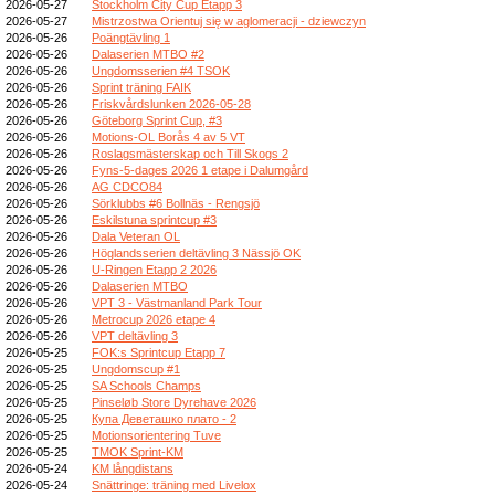
2026-05-27
Stockholm City Cup Etapp 3
2026-05-27
Mistrzostwa Orientuj się w aglomeracji - dziewczyn
2026-05-26
Poängtävling 1
2026-05-26
Dalaserien MTBO #2
2026-05-26
Ungdomsserien #4 TSOK
2026-05-26
Sprint träning FAIK
2026-05-26
Friskvårdslunken 2026-05-28
2026-05-26
Göteborg Sprint Cup, #3
2026-05-26
Motions-OL Borås 4 av 5 VT
2026-05-26
Roslagsmästerskap och Till Skogs 2
2026-05-26
Fyns-5-dages 2026 1 etape i Dalumgård
2026-05-26
AG CDCO84
2026-05-26
Sörklubbs #6 Bollnäs - Rengsjö
2026-05-26
Eskilstuna sprintcup #3
2026-05-26
Dala Veteran OL
2026-05-26
Höglandsserien deltävling 3 Nässjö OK
2026-05-26
U-Ringen Etapp 2 2026
2026-05-26
Dalaserien MTBO
2026-05-26
VPT 3 - Västmanland Park Tour
2026-05-26
Metrocup 2026 etape 4
2026-05-26
VPT deltävling 3
2026-05-25
FOK:s Sprintcup Etapp 7
2026-05-25
Ungdomscup #1
2026-05-25
SA Schools Champs
2026-05-25
Pinseløb Store Dyrehave 2026
2026-05-25
Купа Деветашко плато - 2
2026-05-25
Motionsorientering Tuve
2026-05-25
TMOK Sprint-KM
2026-05-24
KM långdistans
2026-05-24
Snättringe: träning med Livelox