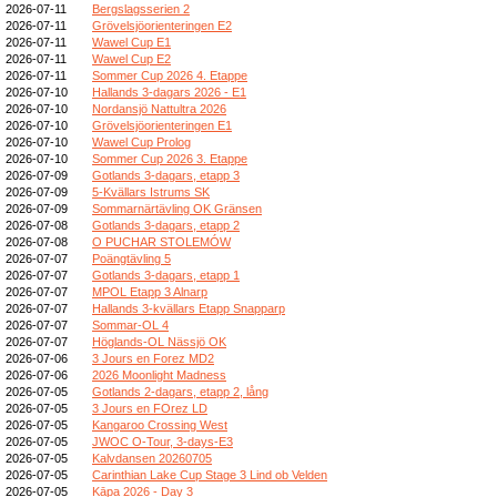
2026-07-11
Bergslagsserien 2
2026-07-11
Grövelsjöorienteringen E2
2026-07-11
Wawel Cup E1
2026-07-11
Wawel Cup E2
2026-07-11
Sommer Cup 2026 4. Etappe
2026-07-10
Hallands 3-dagars 2026 - E1
2026-07-10
Nordansjö Nattultra 2026
2026-07-10
Grövelsjöorienteringen E1
2026-07-10
Wawel Cup Prolog
2026-07-10
Sommer Cup 2026 3. Etappe
2026-07-09
Gotlands 3-dagars, etapp 3
2026-07-09
5-Kvällars Istrums SK
2026-07-09
Sommarnärtävling OK Gränsen
2026-07-08
Gotlands 3-dagars, etapp 2
2026-07-08
O PUCHAR STOLEMÓW
2026-07-07
Poängtävling 5
2026-07-07
Gotlands 3-dagars, etapp 1
2026-07-07
MPOL Etapp 3 Alnarp
2026-07-07
Hallands 3-kvällars Etapp Snapparp
2026-07-07
Sommar-OL 4
2026-07-07
Höglands-OL Nässjö OK
2026-07-06
3 Jours en Forez MD2
2026-07-06
2026 Moonlight Madness
2026-07-05
Gotlands 2-dagars, etapp 2, lång
2026-07-05
3 Jours en FOrez LD
2026-07-05
Kangaroo Crossing West
2026-07-05
JWOC O-Tour, 3-days-E3
2026-07-05
Kalvdansen 20260705
2026-07-05
Carinthian Lake Cup Stage 3 Lind ob Velden
2026-07-05
Kāpa 2026 - Day 3