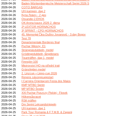
2026-04-26
Baden-Württembergische Meisterschaft Sprint 2026 S
2026-04-26
COTO BARGAS
2026-04-26
UH-kampen, dag 2
2026-04-26
Купа Ловеч - 2 ден
2026-04-26
Otxandio-2.EHOK
2026-04-26
OK Arona kauss 2026 2. diena
2026-04-26
2ª LEXTOR HORNACHOS
2026-04-26
3º SPRINT - CPO HORNACHOS
2026-04-26
45. Memorijal Čika Duško Jovanović - 3.day Bogov
2026-04-26
Test 78
2026-04-26
Departementale Borderes final
2026-04-25
Puchar Wiosny_E1
2026-04-25
Strängnäsdubbeln, medel
2026-04-25
Grödingedubbeln, långdistans
2026-04-25
Tisarträffen, dag 1, medel
2026-04-25
Finnsjön-100
2026-04-25
Mistrovství HO na střední trati
2026-04-25
Gränsfejden medel
2026-04-25
2. Linzcup + Lipno-cup 2026
2026-04-25
Renens säsongsuppstart
2026-04-25
I Carreira Orientaçom Festa dos Maios
2026-04-25
KMP MTBO Sprint
2026-04-25
MP MTBO Średni
2026-04-25
XXI Puchar Puszczy Piskiej - Flosek
2026-04-25
Hökensåsracet
2026-04-25
RSK-träffen
2026-04-25
Dm Sprint Leksandstrippeln
2026-04-25
UH-kampen, dag 1
2026-04-25
Park Tour Romania & F.T.M.B. & Zaganii
2026-04-25
Ojura 25 avril 2026