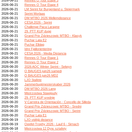
2026-06-21
Rennes O Tour Etape 3
2026-06-21
Rennes O Tour Etape 4
2026-06-21
LM Sprint für Burgenland u. Steiermark
2026-06-21
Sprint Morlaas
2026-06-21
DM MTBO 2026 Mellemdistance
2026-06-21
CESA 2026 - Sprint
2026-06-21
Challenge Paca Laragne
2026-06-21
29. PTT KUP duge
2026-06-21
Grand Prix Zdzieszowic MTBO - Klasyk
2026-06-21
Puchar Lata E2
2026-06-21
Puchar Elbląg
2026-06-21
Idre Fjällorientering
2026-06-21
CESA 2026 - Media Distancia
2026-06-20
Rennes O Tour Etape 1
2026-06-20
Rennes O Tour Etape 2
2026-06-20
2026 AOC Winter Sprint - Selwyn
2026-06-20
O BAUGES juin26 samedi
2026-06-20
O BAUGES juin26 MD2
2026-06-20
LJO Stafete
2026-06-20
Jammerbugtmesterskaber 2026
2026-06-20
DM MTBO 2026 Lang
2026-06-20
Mistrzostwa Stawigudy
2026-06-20
29. PTT KUP srednje
2026-06-20
V Carreira de Orientación - Concello de Silleda
2026-06-20
Grand Prix Zdzieszowic MTBO - Sredni
2026-06-20
Grand Prix Zdzieszowic MTBO - Sprint
2026-06-20
Puchar Lata E1
2026-06-19
LJO vidējā distance
2026-06-19
Oepfel-Trophy 2026 - Lauf 6 - Sirnach
2026-06-18
Mistrzostwa 12 Dyw. sztafety