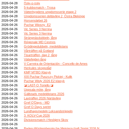
2026-04-28
Пліч-о-пліч
2026-04-28
5-kubbsmatch - Trosa
2026-04-28
Vätterbygdens ungdomsserie etapp 2
2026-04-28
Ungdomsserien deltävling 2, Östra Blekinge
2026-04-28
Horsensløbet 26
2026-04-26
Puchar Wiosny_E2
2026-04-26
Vic Series 3 Nerrina
2026-04-26
Vic Series 3 Nerrina
2026-04-26
Strängnäsdubbeln, lång
2026-04-26
Régionale MD Cestres
2026-04-26
Grödingedubbeln, medeldistans
2026-04-26
Vårträffen på Gotland
2026-04-26
Tisarträffen, dag 2, lång
2026-04-26
Vättefejden lång
2026-04-26
V Carreira de Orientación - Concello de Ames
2026-04-26
Herkules skogsdåd
2026-04-26
KMP MTBO Klasyk
2026-04-26
XXI Puchar Puszczy Piskiej - Kulik
2026-04-26
Puchar Wisły 2026 E2 klasyk
2026-04-26
◪ LAST-O Toriello ◪
2026-04-26
Uppsala möte, lång
2026-04-26
Gällstads medeldistans 2026
2026-04-26
Laxträffen 2026 Närtävling
2026-04-26
Gref O'Days - MD
2026-04-26
Gref O Days sprint
2026-04-26
Lundhagsmedeln Leksandstrippeln
2026-04-26
3. KOLV-Cup 2026
2026-04-26
Divisionsmatch i Hesbjerg Skov
2026-04-26
2026-04-26
Baden-Württembergische Meisterschaft Sprint 2026 N