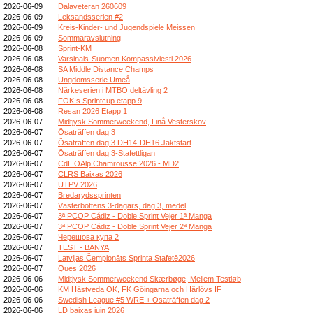
2026-06-09
Dalaveteran 260609
2026-06-09
Leksandsserien #2
2026-06-09
Kreis-Kinder- und Jugendspiele Meissen
2026-06-09
Sommaravslutning
2026-06-08
Sprint-KM
2026-06-08
Varsinais-Suomen Kompassiviesti 2026
2026-06-08
SA Middle Distance Champs
2026-06-08
Ungdomsserie Umeå
2026-06-08
Närkeserien i MTBO deltävling 2
2026-06-08
FOK:s Sprintcup etapp 9
2026-06-08
Resan 2026 Etapp 1
2026-06-07
Midtjysk Sommerweekend, Linå Vesterskov
2026-06-07
Ösaträffen dag 3
2026-06-07
Ösaträffen dag 3 DH14-DH16 Jaktstart
2026-06-07
Ösaträffen dag 3-Stafettligan
2026-06-07
CdL OAlp Chamrousse 2026 - MD2
2026-06-07
CLRS Baixas 2026
2026-06-07
UTPV 2026
2026-06-07
Bredarydssprinten
2026-06-07
Västerbottens 3-dagars, dag 3, medel
2026-06-07
3ª PCOP Cádiz - Doble Sprint Vejer 1ª Manga
2026-06-07
3ª PCOP Cádiz - Doble Sprint Vejer 2ª Manga
2026-06-07
Черешова купа 2
2026-06-07
TEST - BANYA
2026-06-07
Latvijas Čempionāts Sprinta Stafetē2026
2026-06-07
Ques 2026
2026-06-06
Midtjysk Sommerweekend Skærbøge, Mellem Testløb
2026-06-06
KM Hästveda OK, FK Göingarna och Härlövs IF
2026-06-06
Swedish League #5 WRE + Ösaträffen dag 2
2026-06-06
LD baixas juin 2026