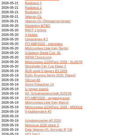
2026-05-21
Radiotest 2
2026-05-21
Radiotest 2
2026-05-21
Radiotest 4
2026-05-21
Veteran-OL
2026-05-21
Veteran-Ol i Ölmstad terrängen
2026-05-20
Närtävling MTBO
2026-05-20
PAOT L'Arbois
2026-05-20
4-klubbs
2026-05-20
Utmaningen # 2
2026-05-20
РП-МВР2026 - приложно
2026-05-20
Mistrzostwa Lisie Kąty Śerdni
2026-05-20
Göteborg Sprint Cup, #2
2026-05-20
WOW Choszczno
2026-05-20
Mistrzostwa 11DKPanc 2026 - KLASYK
2026-05-20
Stockholm City Cup Etapp 2
2026-05-19
ÅOK ungd 5-dagars E3 2026
2026-05-19
Eslöv Evening Sprint 2026. Etapp3
2026-05-19
Vårcup #3
2026-05-19
Sprint Enbacken 14
2026-05-19
U-ringen etapp1
2026-05-19
Wr. Schulmeisterschaft 2025/26
2026-05-19
РП-МВР2026 - индивидуално
2026-05-19
Mistrzostwa Lisie Kąty Klasyk
2026-05-19
Mistrzostwa 11DKPanc 2026 - MIDDLE
2026-05-19
5-klubbsmatch #3
2026-05-19
2026-05-19
Ungdomsserien #3 2026
2026-05-19
Metrocup 2026 etape 3
2026-05-19
Dala Veteran-OL Korsnäs IF OK
2026-05-19
VPT Del 2