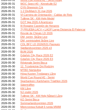
2026-05-31
WOC Spect #3 - Kinnekulle E2
2026-05-31
OY6-Sheepstn Crk
2026-05-31
1-2 DiviMatch 31 maj 2026
2026-05-31
VI Carreira de Orientación - Caldas de Reis
2026-05-31
Tullinge SK - KM-Helg Medel
2026-05-31
GOT liga 2026.4 Arantzazu
2026-05-31
III Rogaine Castejón de Henares
2026-05-31
7ª PRUEBA LACV + LAOP Larga Distancia El Palancar
2026-05-31
Revole de Chirats LD 2026
2026-05-31
DM, sprint, Skåne Live
2026-05-31
DM, sprintstafett Skåne Live
2026-05-31
CDL BFC LD 20260531 Pasques
2026-05-30
Sjællandssprinten 2026 e3
2026-05-30
BUM 2026
2026-05-30
Gdańsk City Race 2026 E2
2026-05-30
Gdańsk City Race 2026 E3
2026-05-30
Régionale Sprint Bisca
2026-05-30
12. Trzebnickie Dni Rodziny
2026-05-30
MTBO Närtävling
2026-05-30
Höga Kusten Tredagars Lång
2026-05-30
World Cup Round #2 - Sprint
2026-05-30
Sparbanken i Karlshamn Triathlon 2026
2026-05-30
Säterträffen
2026-05-30
KM Lång
2026-05-30
NJ-stafet 2026
2026-05-30
Tullinge SK - KM Helg Nåttarö Lång
2026-05-30
KO Sprint Bisca
2026-05-30
Sommarlandssprinten 2026
2026-05-30
Mistrzostwa Kobułt 6 runda MWiM