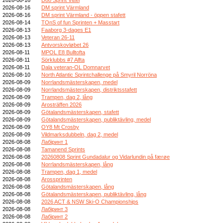
2026-08-16
DM sprint Värmland
2026-08-16
DM sprint Värmland - öppen stafett
2026-08-14
TOnS of fun Sprinten + Masstart
2026-08-13
Faaborg 3-dages E1
2026-08-13
Veteran 26-11
2026-08-13
Antvorskovløbet 26
2026-08-11
MPOL E8 Bulltofta
2026-08-11
Sörklubbs #7 Alfta
2026-08-11
Dala veteran-OL Domnarvet
2026-08-10
North Atlantic Sprintchallenge på Smyril Norröna
2026-08-09
Norrlandsmästerskapen, medel
2026-08-09
Norrlandsmästerskapen, distriktsstafett
2026-08-09
Trampen, dag 2, lång
2026-08-09
Arosträffen 2026
2026-08-09
Götalandsmästerskapen, stafett
2026-08-09
Götalandsmästerskapen, publiktävling, medel
2026-08-09
OY8 Mt Crosby
2026-08-09
Vildmarksdubbeln, dag 2, medel
2026-08-08
Лабіринт 1
2026-08-08
Tamanend Sprints
2026-08-08
20260808 Sprint Gundadalur og Vidarlundin på færøe
2026-08-08
Norrlandsmästerskapen, lång
2026-08-08
Trampen, dag 1, medel
2026-08-08
Arossprinten
2026-08-08
Götalandsmästerskapen, lång
2026-08-08
Götalandsmästerskapen, publiktävling, lång
2026-08-08
2026 ACT & NSW Ski-O Championships
2026-08-08
Лабіринт 3
2026-08-08
Лабіринт 2