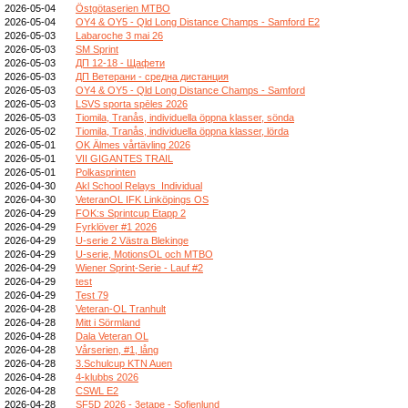
2026-05-04
Östgötaserien MTBO
2026-05-04
OY4 & OY5 - Qld Long Distance Champs - Samford E2
2026-05-03
Labaroche 3 mai 26
2026-05-03
SM Sprint
2026-05-03
ДП 12-18 - Щафети
2026-05-03
ДП Ветерани - средна дистанция
2026-05-03
OY4 & OY5 - Qld Long Distance Champs - Samford
2026-05-03
LSVS sporta spēles 2026
2026-05-03
Tiomila, Tranås, individuella öppna klasser, sönda
2026-05-02
Tiomila, Tranås, individuella öppna klasser, lörda
2026-05-01
OK Älmes vårtävling 2026
2026-05-01
VII GIGANTES TRAIL
2026-05-01
Polkasprinten
2026-04-30
Akl School Relays_Individual
2026-04-30
VeteranOL IFK Linköpings OS
2026-04-29
FOK:s Sprintcup Etapp 2
2026-04-29
Fyrklöver #1 2026
2026-04-29
U-serie 2 Västra Blekinge
2026-04-29
U-serie, MotionsOL och MTBO
2026-04-29
Wiener Sprint-Serie - Lauf #2
2026-04-29
test
2026-04-29
Test 79
2026-04-28
Veteran-OL Tranhult
2026-04-28
Mitt i Sörmland
2026-04-28
Dala Veteran OL
2026-04-28
Vårserien, #1, lång
2026-04-28
3.Schulcup KTN Auen
2026-04-28
4-klubbs 2026
2026-04-28
CSWL E2
2026-04-28
SF5D 2026 - 3etape - Sofienlund