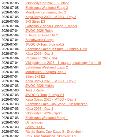
2026-07-05
Vikingedysten 2026 - 2. etape
2026-07-05
Eskilstuna Weekend Etapp 3
2026-07-05
Morokulien 2-dagers, dag 2
2026-07-05
Kapa 3days 2026 - MTBO - Day 3
2026-07-05
3+3 Sälen E3
2026-07-04
Gotlands 2-dagars, etapp 1, medel
2026-07-04
JWOC 2026 Relay
2026-07-04
3 Jours en Forez MD1
2026-07-04
Beechworth Gorge
2026-07-04
JWOC O-Tour, 3-days-E2
2026-07-04
Carinthian Lakecup Stage 2 Penken Turia
2026-07-04
Kāpa 2026 - Day 2
2026-07-04
Renlunken 20260704
2026-07-04
Vikingedysten 2026 - 1. etape (Local copy from: 19
2026-07-04
Eskilstuna Weekend Etapp 2
2026-07-04
Morokulien 2-dagers, dag 1
2026-07-04
Sälen 3+3 E2
2026-07-04
Kapa 3days 2026 - MTBO - Day 2
2026-07-03
JWOC 2026 Middle
2026-07-03
Test 3 Radio
2026-07-03
JWOC O-Tour, 3-days-E1
2026-07-03
Kapa 3days 2026 - MTBO - Day 1
2026-07-03
Carinthian Lake Cup Stage 1 Plescherken
2026-07-03
Kāpa 2026 - Day 1
2026-07-03
Vikingedyst 2026 - Sprint
2026-07-03
Eskilstuna Weekend Etapp 1
2026-07-03
Utmaningen
2026-07-03
Sälen 3+3 E1
2026-07-02
Rånäs Sprint Cup Etapp 3 , Ekebyholm
2026-07-02
Park Tour Värmland, Skattkärr, E9