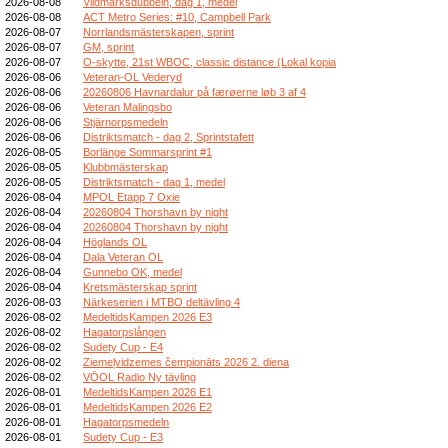
2026-08-08
Vildmarksdubbeln, dag 1, medel
2026-08-08
ACT Metro Series: #10, Campbell Park
2026-08-07
Norrlandsmästerskapen, sprint
2026-08-07
GM, sprint
2026-08-07
O-skytte, 21st WBOC, classic distance (Lokal kopia
2026-08-06
Veteran-OL Vederyd
2026-08-06
20260806 Havnardalur på færøerne løb 3 af 4
2026-08-06
Veteran Malingsbo
2026-08-06
Stjärnorpsmedeln
2026-08-06
Distriktsmatch - dag 2, Sprintstafett
2026-08-05
Borlänge Sommarsprint #1
2026-08-05
Klubbmästerskap
2026-08-05
Distriktsmatch - dag 1, medel
2026-08-04
MPOL Etapp 7 Oxie
2026-08-04
20260804 Thorshavn by night
2026-08-04
20260804 Thorshavn by night
2026-08-04
Höglands OL
2026-08-04
Dala Veteran OL
2026-08-04
Gunnebo OK, medel
2026-08-04
Kretsmästerskap sprint
2026-08-03
Närkeserien i MTBO deltävling 4
2026-08-02
MedeltidsKampen 2026 E3
2026-08-02
Hagatorpslången
2026-08-02
Sudety Cup - E4
2026-08-02
Ziemeļvidzemes čempionāts 2026 2. diena
2026-08-02
VÖOL Radio Ny tävling
2026-08-01
MedeltidsKampen 2026 E1
2026-08-01
MedeltidsKampen 2026 E2
2026-08-01
Hagatorpsmedeln
2026-08-01
Sudety Cup - E3