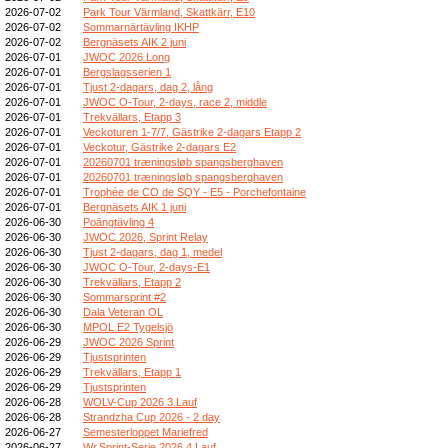
2026-07-02
Park Tour Värmland, Skattkärr, E10
2026-07-02
Sommarnärtävling IKHP
2026-07-02
Bergnäsets AIK 2 juni
2026-07-01
JWOC 2026 Long
2026-07-01
Bergslagsserien 1
2026-07-01
Tjust 2-dagars, dag 2, lång
2026-07-01
JWOC O-Tour, 2-days, race 2, middle
2026-07-01
Trekvällars, Etapp 3
2026-07-01
Veckoturen 1-7/7, Gästrike 2-dagars Etapp 2
2026-07-01
Veckotur, Gästrike 2-dagars E2
2026-07-01
20260701 træningsløb spangsberghaven
2026-07-01
20260701 træningsløb spangsberghaven
2026-07-01
Trophée de CO de SQY - E5 - Porchefontaine
2026-07-01
Bergnäsets AIK 1 juni
2026-06-30
Poängtävling 4
2026-06-30
JWOC 2026, Sprint Relay
2026-06-30
Tjust 2-dagars, dag 1, medel
2026-06-30
JWOC O-Tour, 2-days-E1
2026-06-30
Trekvällars, Etapp 2
2026-06-30
Sommarsprint #2
2026-06-30
Dala Veteran OL
2026-06-30
MPOL E2 Tygelsjö
2026-06-29
JWOC 2026 Sprint
2026-06-29
Tjustsprinten
2026-06-29
Trekvällars, Etapp 1
2026-06-29
Tjustsprinten
2026-06-28
WOLV-Cup 2026 3.Lauf
2026-06-28
Strandzha Cup 2026 - 2 day
2026-06-27
Semesterloppet Mariefred
2026-06-27
Wr.Sprint-Serie 2026 4.Lauf