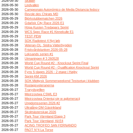
2026-05-30
Skällan
2026-05-30
Lindvallen
2026-05-30
Campeonato Autonómico de Media Distancia fedocv
2026-05-30
Revole des Chirats MD
2026-05-29
Björkstubbematchen 2026
2026-05-29
Gdańsk City Race 2026 E1
2026-05-29
Höga Kusten Tredagars Sprint
2026-05-29
WCS Spec Race #1 Kinnekulle E1
2026-05-29
TEST PEW
2026-05-29
SOK Radiotest 4 Nyt løb
2026-05-28
Veteran-OL, Södra Vätterbygden
2026-05-28
Friskvårdslunken 2026-05-28
2026-05-28
Leksands serien #1
2026-05-28
Utmaningen # 3 260528
2026-05-28
World Cup Round #2 - Knockout Sprint Final
2026-05-28
World Cup Round #2 - Qualification Knockout Sprint
2026-05-28
Fyns 5-dages 2026 - 2 etape i Højby
2026-05-28
Sprint-KM 2026
2026-05-28
SOK Midtjysk Sommerweekend Testsetup i klubben
2026-05-28
Roslagsveteranerna
2026-05-27
Trarydsgrillen
2026-05-27
Mistrzostwa CSWL E3
2026-05-27
Mistrzostwa Orientuj się w aglomeracji
2026-05-27
Ungdomsserien 2026 #2
2026-05-27
Ultralång-DM Gästrikland
2026-05-27
Skolmästerskap 2026
2026-05-27
Park Tour Värmland Etapp 3
2026-05-27
Park Tour Värmland, Kil E4
2026-05-27
ACING TROFEO SAN FERNANDO
2026-05-27
PAOT N°4 La Torse