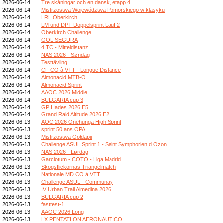
2026-06-14
Tre skåningar och en dansk, etapp 4
2026-06-14
Mistrzostwa Województwa Pomorskiego w klasyku
2026-06-14
LRL Oberkirch
2026-06-14
LM und DPT Doppelsprint Lauf 2
2026-06-14
Oberkirch Challenge
2026-06-14
GOL SEGURA
2026-06-14
4.TC - Mitteldistanz
2026-06-14
NAS 2026 - Søndag
2026-06-14
Testtävling
2026-06-14
CF CO à VTT - Longue Distance
2026-06-14
Almonacid MTB-O
2026-06-14
Almonacid Sprint
2026-06-14
AAOC 2026 Middle
2026-06-14
BULGARIA cup 3
2026-06-14
GP Hades 2026 E5
2026-06-14
Grand Raid Altitude 2026 E2
2026-06-13
AOC 2026 Onehunga High Sprint
2026-06-13
sprint 50 ans OPA
2026-06-13
Mistrzostwa Gołdapii
2026-06-13
Challenge ASUL Sprint 1 - Saint Symphorien d Ozon
2026-06-13
NAS 2026 - Lørdag
2026-06-13
Garciotum - COTO - Liga Madrid
2026-06-13
Skogsflickornas Triangelmatch
2026-06-13
Nationale MD CO à VTT
2026-06-13
Challenge ASUL - Communay
2026-06-13
IV Urban Trail Almedina 2026
2026-06-13
BULGARIA cup 2
2026-06-13
fasttest-1
2026-06-13
AAOC 2026 Long
2026-06-13
LX PENTATLON AERONAUTICO