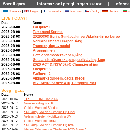
Scegli gara
|
Informazioni per gli organizzatori
|
Informaz
|
Svenska
|
English
|
Suomeksi
|
Русский
|
Česky
|
Deutsch
|
б
LIVE TODAY!
Data
Nome
2026-08-08
Лабіринт 1
2026-08-08
Tamanend Sprints
2026-08-08
20260808 Sprint Gundadalur og Vidarlundin på færøe
2026-08-08
Norrlandsmästerskapen, lång
2026-08-08
Trampen, dag 1, medel
2026-08-08
Arossprinten
2026-08-08
Götalandsmästerskapen, lång
2026-08-08
Götalandsmästerskapen, publiktävling, lång
2026-08-08
2026 ACT & NSW Ski-O Championships
2026-08-08
Лабіринт 3
2026-08-08
Лабіринт 2
2026-08-08
Vildmarksdubbeln, dag 1, medel
2026-08-08
ACT Metro Series: #10, Campbell Park
Scegli gara
Data
Nome
2026-10-04
TEST 1 - DM-Hold 2026
2026-09-17
Veterantävling 26-16
2026-09-13
Golden Wekend Söndag
2026-09-13
SM Lång (Swedish League #7) Final
2026-09-13
Vildmarksfejden (Publiktävling SM)
2026-09-12
Golden Wekend Lördag
2026-09-12
SM Lång (Swedish League #7) Kval
2026-09-06
Vienna Orienteering Challenge 2026 Stage 3