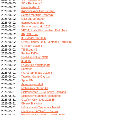
2026-06-03
SOK Radiotest 8
2026-06-02
Poängtävling 2
2026-06-02
Københavner Cup 3 etape.
2026-06-02
Semco Maritime - Marbæk
2026-06-02
Dala OL-veteraner
2026-06-02
trainingcapday2nd
2026-06-02
Sommercup 1 afd 2026
2026-06-02
VPT 4, final - Västmanland Park Tour
2026-06-02
KM, OK Kåre
2026-06-02
IFK Medel Km 2026
2026-06-02
Fyns 5-dages 2026 - 3 etape i Holluf Pile
2026-06-02
U-ringen etapp 3
2026-06-02
Till Skogs #2
2026-06-02
Puchar DGW
2026-06-02
Medel KM Eksjö SOK
2026-06-02
tEST 82
2026-06-02
Eskilstuna sprintcup #4
2026-06-02
Sommer
2026-06-01
FOK:s Sprintcup etapp 8
2026-06-01
Training Camp Day 1st
2026-06-01
Sprint KM
2026-06-01
Avsutningsstafett
2026-06-01
Motionsorientering #1
2026-05-31
Slottssprinten + DM, sprint, Uppland
2026-05-31
Slottssprintstafetten, teamsprint
2026-05-31
Gdańsk City Race 2026 E4
2026-05-31
Bijvank Blaricum
2026-05-31
Höga Kusten Tredagars Medel
2026-05-31
Challenge PACA n°5 - Pavoux
2026-05-31
World Cup Round #2 - Sprint Relay