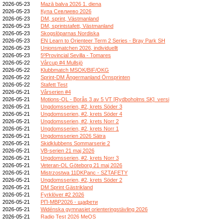
2026-05-23
Mazā balva 2026 1. diena
2026-05-23
Купа Севлиево 2026
2026-05-23
DM, sprint, Västmanland
2026-05-23
DM, sprintstafett, Västmanland
2026-05-23
Skogslöparnas Nordiska
2026-05-23
EN Learn to Orienteer Term 2 Series - Bray Park SH
2026-05-23
Unionsmatchen 2026, individuellt
2026-05-23
5ºProvincial Sevilla - Tomares
2026-05-22
Vårcup #4 Mullsjö
2026-05-22
Klubbmatch MSOK/BIF/OKG
2026-05-22
Sprint-DM Ångermanland Örnsprinten
2026-05-22
Stafett Test
2026-05-21
Vårserien #4
2026-05-21
Motions-OL - Borås 3 av 5 VT [Rydboholms SK]_versi
2026-05-21
Ungdomsserien, #2, krets Söder 3
2026-05-21
Ungdomsserien, #2, krets Söder 4
2026-05-21
Ungdomsserien, #2, krets Norr 2
2026-05-21
Ungdomsserien, #2, krets Norr 1
2026-05-21
Ungdomsserien 2026 Sätra
2026-05-21
Skidklubbens Sommarserie 2
2026-05-21
VB-serien 21 maj 2026
2026-05-21
Ungdomsserien, #2, krets Norr 3
2026-05-21
Veteran-OL Göteborg 21 maj 2026
2026-05-21
Mistrzostwa 11DKPanc - SZTAFETY
2026-05-21
Ungdomsserien, #2, krets Söder 2
2026-05-21
DM Sprint Gästrikland
2026-05-21
Fyrklöver #2 2026
2026-05-21
РП-МВР2026 - щафети
2026-05-21
Widénska gymnasiet orienteringstävling 2026
2026-05-21
Radio Test 2026 MeOS