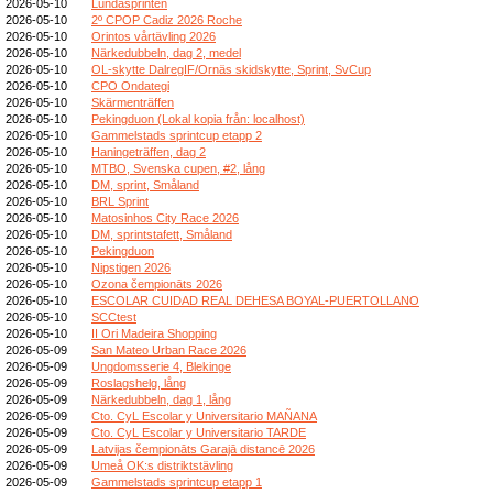
2026-05-10
Lundasprinten
2026-05-10
2º CPOP Cadiz 2026 Roche
2026-05-10
Orintos vårtävling 2026
2026-05-10
Närkedubbeln, dag 2, medel
2026-05-10
OL-skytte DalregIF/Ornäs skidskytte, Sprint, SvCup
2026-05-10
CPO Ondategi
2026-05-10
Skärmenträffen
2026-05-10
Pekingduon (Lokal kopia från: localhost)
2026-05-10
Gammelstads sprintcup etapp 2
2026-05-10
Haningeträffen, dag 2
2026-05-10
MTBO, Svenska cupen, #2, lång
2026-05-10
DM, sprint, Småland
2026-05-10
BRL Sprint
2026-05-10
Matosinhos City Race 2026
2026-05-10
DM, sprintstafett, Småland
2026-05-10
Pekingduon
2026-05-10
Nipstigen 2026
2026-05-10
Ozona čempionāts 2026
2026-05-10
ESCOLAR CUIDAD REAL DEHESA BOYAL-PUERTOLLANO
2026-05-10
SCCtest
2026-05-10
II Ori Madeira Shopping
2026-05-09
San Mateo Urban Race 2026
2026-05-09
Ungdomsserie 4, Blekinge
2026-05-09
Roslagshelg, lång
2026-05-09
Närkedubbeln, dag 1, lång
2026-05-09
Cto. CyL Escolar y Universitario MAÑANA
2026-05-09
Cto. CyL Escolar y Universitario TARDE
2026-05-09
Latvijas čempionāts Garajā distancē 2026
2026-05-09
Umeå OK:s distriktstävling
2026-05-09
Gammelstads sprintcup etapp 1