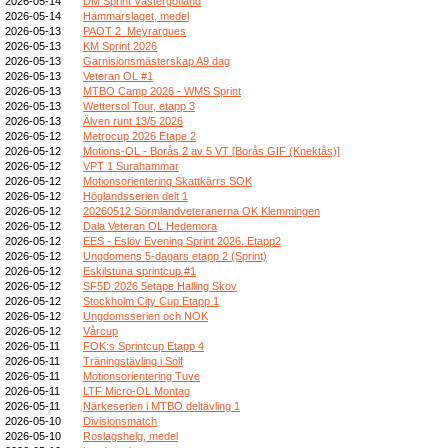
2026-05-14
DM Sprint Västergötland
2026-05-14
Hammarslaget, medel
2026-05-13
PAOT 2_Meyrargues
2026-05-13
KM Sprint 2026
2026-05-13
Garnisionsmästerskap A9 dag
2026-05-13
Veteran OL #1
2026-05-13
MTBO Camp 2026 - WMS Sprint
2026-05-13
Wettersol Tour, etapp 3
2026-05-13
Älven runt 13/5 2026
2026-05-12
Metrocup 2026 Etape 2
2026-05-12
Motions-OL - Borås 2 av 5 VT [Borås GIF (Knektås)]
2026-05-12
VPT 1 Surahammar
2026-05-12
Motionsorientering Skattkärrs SOK
2026-05-12
Höglandsserien delt 1
2026-05-12
20260512 Sörmlandveteranerna OK Klemmingen
2026-05-12
Dala Veteran OL Hedemora
2026-05-12
EES - Eslöv Evening Sprint 2026. Etapp2
2026-05-12
Ungdomens 5-dagars etapp 2 (Sprint)
2026-05-12
Eskilstuna sprintcup #1
2026-05-12
SF5D 2026 5etape Halling Skov
2026-05-12
Stockholm City Cup Etapp 1
2026-05-12
Ungdomsserien och NOK
2026-05-12
Vårcup
2026-05-11
FOK:s Sprintcup Etapp 4
2026-05-11
Träningstävling i Solf
2026-05-11
Motionsorientering Tuve
2026-05-11
LTF Micro-OL Montag
2026-05-11
Närkeserien i MTBO deltävling 1
2026-05-10
Divisionsmatch
2026-05-10
Roslagshelg, medel