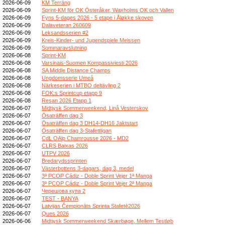
2026-06-09
KM Terräng
2026-06-09
Sprint-KM för OK Österåker, Waxholms OK och Vallen
2026-06-09
Fyns 5-dages 2026 - 5 etape i Åløkke skoven
2026-06-09
Dalaveteran 260609
2026-06-09
Leksandsserien #2
2026-06-09
Kreis-Kinder- und Jugendspiele Meissen
2026-06-09
Sommaravslutning
2026-06-08
Sprint-KM
2026-06-08
Varsinais-Suomen Kompassiviesti 2026
2026-06-08
SA Middle Distance Champs
2026-06-08
Ungdomsserie Umeå
2026-06-08
Närkeserien i MTBO deltävling 2
2026-06-08
FOK:s Sprintcup etapp 9
2026-06-08
Resan 2026 Etapp 1
2026-06-07
Midtjysk Sommerweekend, Linå Vesterskov
2026-06-07
Ösaträffen dag 3
2026-06-07
Ösaträffen dag 3 DH14-DH16 Jaktstart
2026-06-07
Ösaträffen dag 3-Stafettligan
2026-06-07
CdL OAlp Chamrousse 2026 - MD2
2026-06-07
CLRS Baixas 2026
2026-06-07
UTPV 2026
2026-06-07
Bredarydssprinten
2026-06-07
Västerbottens 3-dagars, dag 3, medel
2026-06-07
3ª PCOP Cádiz - Doble Sprint Vejer 1ª Manga
2026-06-07
3ª PCOP Cádiz - Doble Sprint Vejer 2ª Manga
2026-06-07
Черешова купа 2
2026-06-07
TEST - BANYA
2026-06-07
Latvijas Čempionāts Sprinta Stafetē2026
2026-06-07
Ques 2026
2026-06-06
Midtjysk Sommerweekend Skærbøge, Mellem Testløb