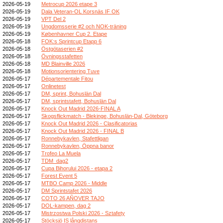
2026-05-19
Metrocup 2026 etape 3
2026-05-19
Dala Veteran-OL Korsnäs IF OK
2026-05-19
VPT Del 2
2026-05-19
Ungdomsserie #2 och NOK-träning
2026-05-19
Københavner Cup 2. Etape
2026-05-18
FOK:s Sprintcup Etapp 6
2026-05-18
Östgötaserien #2
2026-05-18
Övningsstafetten
2026-05-18
MD Blainville 2026
2026-05-18
Motionsorientering Tuve
2026-05-17
Départementale Fitou
2026-05-17
Onlinetest
2026-05-17
DM, sprint, Bohuslän Dal
2026-05-17
DM, sprintstafett, Bohuslän Dal
2026-05-17
Knock Out Madrid 2026-FINAL A
2026-05-17
Skogsflickmatch - Blekinge, Bohuslän-Dal, Göteborg
2026-05-17
Knock Out Madrid 2026 - Clasificatorias
2026-05-17
Knock Out Madrid 2026 - FINAL B
2026-05-17
Ronnebykavlen, Stafettligan
2026-05-17
Ronnebykavlen, Öppna banor
2026-05-17
Trofeo La Muela
2026-05-17
TDM_dag2
2026-05-17
Cupa Bihorului 2026 - etapa 2
2026-05-17
Forest Event 5
2026-05-17
MTBO Camp 2026 - Middle
2026-05-17
DM Sprintstafet 2026
2026-05-17
COTO 26 AÑOVER TAJO
2026-05-17
DOL-kampen, dag 2
2026-05-17
Mistrzostwa Polski 2026 - Sztafety
2026-05-17
Stöcksjö IS långdistans