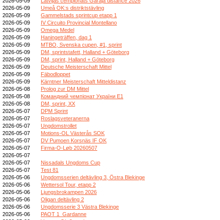
2026-05-09
Latvijas čempionāts Garajā distancē 2026
2026-05-09
Umeå OK:s distriktstävling
2026-05-09
Gammelstads sprintcup etapp 1
2026-05-09
IV Circuito Provincial Montellano
2026-05-09
Omega Medel
2026-05-09
Haningeträffen, dag 1
2026-05-09
MTBO, Svenska cupen, #1, sprint
2026-05-09
DM, sprintstafett, Halland + Göteborg
2026-05-09
DM, sprint, Halland + Göteborg
2026-05-09
Deutsche Meisterschaft Mittel
2026-05-09
Fäbodloppet
2026-05-09
Kärntner Meisterschaft Mitteldistanz
2026-05-08
Prolog zur DM Mittel
2026-05-08
Командний чемпіонат України E1
2026-05-08
DM, sprint, XX
2026-05-07
DPM Sprint
2026-05-07
Roslagsveteranerna
2026-05-07
Ungdomstrollet
2026-05-07
Motions-OL Västerås SOK
2026-05-07
DV Pumoen Korsnäs IF OK
2026-05-07
Firma-O-Løb 20260507
2026-05-07
2026-05-07
Nissadals Ungdoms Cup
2026-05-07
Test 81
2026-05-06
Ungdomsserien deltävling 3, Östra Blekinge
2026-05-06
Wettersol Tour, etapp 2
2026-05-06
Ljungsbrokampen 2026
2026-05-06
Oligan deltävling 2
2026-05-06
Ungdomsserie 3 Västra Blekinge
2026-05-06
PAOT 1_Gardanne