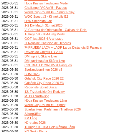
2026-05-31
Höga Kusten Tredagars Medel
2026-05-31
Challenge PACA n°5 - Pavoux
2026-05-31
World Cup Round #2 - Sprint Relay
2026-05-31
WOC Spect #3 - Kinnekulle E2
2026-05-31
OY6-Sheepstn Crk
2026-05-31
1-2 DiviMatch 31 maj 2026
2026-05-31
VI Carreira de Orientación - Caldas de Reis
2026-05-31
Tullinge SK - KM-Helg Medel
2026-05-31
GOT liga 2026.4 Arantzazu
2026-05-31
III Rogaine Castejón de Henares
2026-05-31
7ª PRUEBA LACV + LAOP Larga Distancia El Palancar
2026-05-31
Revole de Chirats LD 2026
2026-05-31
DM, sprint, Skåne Live
2026-05-31
DM, sprintstafett Skåne Live
2026-05-31
CDL BFC LD 20260531 Pasques
2026-05-30
Sjællandssprinten 2026 e3
2026-05-30
BUM 2026
2026-05-30
Gdańsk City Race 2026 E2
2026-05-30
Gdańsk City Race 2026 E3
2026-05-30
Régionale Sprint Bisca
2026-05-30
12. Trzebnickie Dni Rodziny
2026-05-30
MTBO Närtävling
2026-05-30
Höga Kusten Tredagars Lång
2026-05-30
World Cup Round #2 - Sprint
2026-05-30
Sparbanken i Karlshamn Triathlon 2026
2026-05-30
Säterträffen
2026-05-30
KM Lång
2026-05-30
NJ-stafet 2026
2026-05-30
Tullinge SK - KM Helg Nåttarö Lång
2026-05-30
KO Sprint Bisca