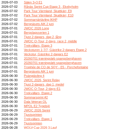
2026-07-03
Sälen 3+3 E1
2026-07-02
Rånäs Sprint Cup Etapp 3 , Ekebyholm
2026-07-02
Park Tour Värmland, Skattkärr, E9
2026-07-02
Park Tour Värmland, Skattkärr, E10
2026-07-02
Sommarnärtävling IKHP
2026-07-02
Bergnäsets AIK 2 juni
2026-07-01
JWOC 2026 Long
2026-07-01
Bergslagsserien 1
2026-07-01
Tjust 2-dagars, dag 2, lång
2026-07-01
JWOC O-Tour, 2-days, race 2, middle
2026-07-01
Trekvällars, Etapp 3
2026-07-01
Veckoturen 1-7/7, Gästrike 2-dagars Etapp 2
2026-07-01
Veckotur, Gästrike 2-dagars E2
2026-07-01
20260701 træningsløb spangsberghaven
2026-07-01
20260701 træningsløb spangsberghaven
2026-07-01
Trophée de CO de SQY - E5 - Porchefontaine
2026-07-01
Bergnäsets AIK 1 juni
2026-06-30
Poängtävling 4
2026-06-30
JWOC 2026, Sprint Relay
2026-06-30
Tjust 2-dagars, dag 1, medel
2026-06-30
JWOC O-Tour, 2-days-E1
2026-06-30
Trekvällars, Etapp 2
2026-06-30
Sommarsprint #2
2026-06-30
Dala Veteran OL
2026-06-30
MPOL E2 Tygelsjö
2026-06-29
JWOC 2026 Sprint
2026-06-29
Tjustsprinten
2026-06-29
Trekvällars, Etapp 1
2026-06-29
Tjustsprinten
2026-06-28
WOLV-Cup 2026 3.Lauf