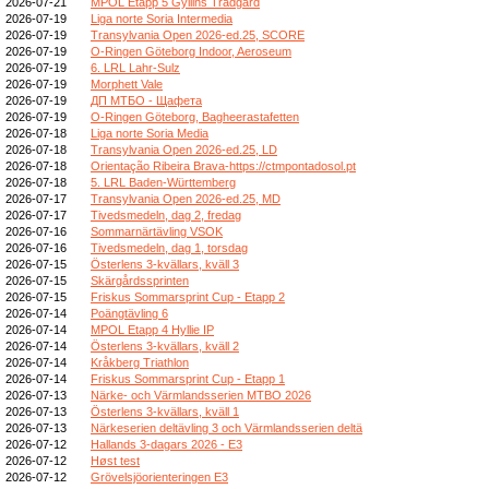
2026-07-21
MPOL Etapp 5 Gyllins Trädgård
2026-07-19
Liga norte Soria Intermedia
2026-07-19
Transylvania Open 2026-ed.25, SCORE
2026-07-19
O-Ringen Göteborg Indoor, Aeroseum
2026-07-19
6. LRL Lahr-Sulz
2026-07-19
Morphett Vale
2026-07-19
ДП МТБО - Щафета
2026-07-19
O-Ringen Göteborg, Bagheerastafetten
2026-07-18
Liga norte Soria Media
2026-07-18
Transylvania Open 2026-ed.25, LD
2026-07-18
Orientação Ribeira Brava-https://ctmpontadosol.pt
2026-07-18
5. LRL Baden-Württemberg
2026-07-17
Transylvania Open 2026-ed.25, MD
2026-07-17
Tivedsmedeln, dag 2, fredag
2026-07-16
Sommarnärtävling VSOK
2026-07-16
Tivedsmedeln, dag 1, torsdag
2026-07-15
Österlens 3-kvällars, kväll 3
2026-07-15
Skärgårdssprinten
2026-07-15
Friskus Sommarsprint Cup - Etapp 2
2026-07-14
Poängtävling 6
2026-07-14
MPOL Etapp 4 Hyllie IP
2026-07-14
Österlens 3-kvällars, kväll 2
2026-07-14
Kråkberg Triathlon
2026-07-14
Friskus Sommarsprint Cup - Etapp 1
2026-07-13
Närke- och Värmlandsserien MTBO 2026
2026-07-13
Österlens 3-kvällars, kväll 1
2026-07-13
Närkeserien deltävling 3 och Värmlandsserien deltä
2026-07-12
Hallands 3-dagars 2026 - E3
2026-07-12
Høst test
2026-07-12
Grövelsjöorienteringen E3