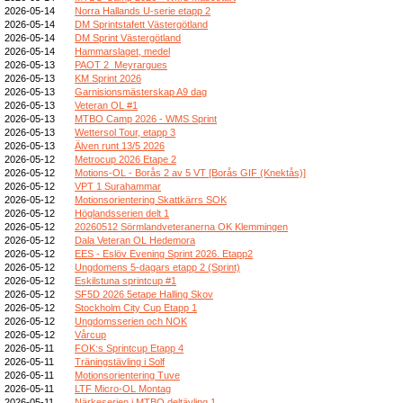
2026-05-14
Norra Hallands U-serie etapp 2
2026-05-14
DM Sprintstafett Västergötland
2026-05-14
DM Sprint Västergötland
2026-05-14
Hammarslaget, medel
2026-05-13
PAOT 2_Meyrargues
2026-05-13
KM Sprint 2026
2026-05-13
Garnisionsmästerskap A9 dag
2026-05-13
Veteran OL #1
2026-05-13
MTBO Camp 2026 - WMS Sprint
2026-05-13
Wettersol Tour, etapp 3
2026-05-13
Älven runt 13/5 2026
2026-05-12
Metrocup 2026 Etape 2
2026-05-12
Motions-OL - Borås 2 av 5 VT [Borås GIF (Knektås)]
2026-05-12
VPT 1 Surahammar
2026-05-12
Motionsorientering Skattkärrs SOK
2026-05-12
Höglandsserien delt 1
2026-05-12
20260512 Sörmlandveteranerna OK Klemmingen
2026-05-12
Dala Veteran OL Hedemora
2026-05-12
EES - Eslöv Evening Sprint 2026. Etapp2
2026-05-12
Ungdomens 5-dagars etapp 2 (Sprint)
2026-05-12
Eskilstuna sprintcup #1
2026-05-12
SF5D 2026 5etape Halling Skov
2026-05-12
Stockholm City Cup Etapp 1
2026-05-12
Ungdomsserien och NOK
2026-05-12
Vårcup
2026-05-11
FOK:s Sprintcup Etapp 4
2026-05-11
Träningstävling i Solf
2026-05-11
Motionsorientering Tuve
2026-05-11
LTF Micro-OL Montag
2026-05-11
Närkeserien i MTBO deltävling 1