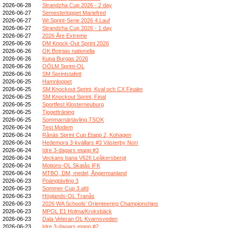
2026-06-28
Strandzha Cup 2026 - 2 day
2026-06-27
Semesterloppet Mariefred
2026-06-27
Wr.Sprint-Serie 2026 4.Lauf
2026-06-27
Strandzha Cup 2026 - 1 day
2026-06-27
2026 Åre Extreme
2026-06-26
DM Knock-Out Sprint 2026
2026-06-26
OK Botnias nationella
2026-06-26
Kupa Burgas 2026
2026-06-26
OÖLM Sprint-OL
2026-06-26
SM Sprintstafett
2026-06-25
Hamnloppet
2026-06-25
SM Knockout Sprint, Kval och CX Finaler
2026-06-25
SM Knockout Sprint, Final
2026-06-25
Sportfest Klosterneuburg
2026-06-25
Tjogetträning
2026-06-25
Sommarnärtävling TSOK
2026-06-24
Test Modem
2026-06-24
Rånäs Sprint Cup Etapp 2, Kohagen
2026-06-24
Hedemora 3-kvällars #3 Västerby Norr
2026-06-24
Idre 3-dagars etapp #3
2026-06-24
Veckans bana V626 Leåkersbergt
2026-06-24
Motions-OL Skatås IFK
2026-06-24
MTBO, DM, medel, Ångermanland
2026-06-23
Poängtävling 3
2026-06-23
Sommer Cup 3.afd
2026-06-23
Höglands-OL Tranås
2026-06-23
2026 WA Schools’ Orienteering Championships
2026-06-23
MPOL E1 Holma/Kroksbäck
2026-06-23
Dala Veteran OL Kvarnsveden
2026-06-23
Idre 3-dagars etapp #2