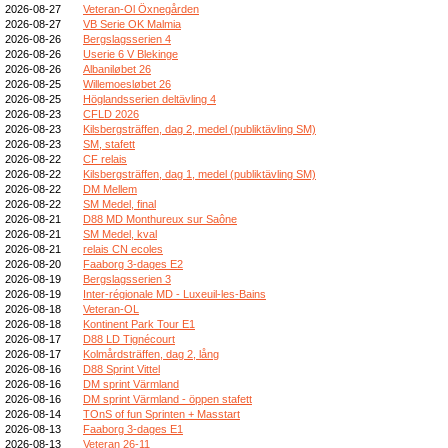
2026-08-27
Veteran-Ol Öxnegården
2026-08-27
VB Serie OK Malmia
2026-08-26
Bergslagsserien 4
2026-08-26
Userie 6 V Blekinge
2026-08-26
Albaniløbet 26
2026-08-25
Willemoesløbet 26
2026-08-25
Höglandsserien deltävling 4
2026-08-23
CFLD 2026
2026-08-23
Kilsbergsträffen, dag 2, medel (publiktävling SM)
2026-08-23
SM, stafett
2026-08-22
CF relais
2026-08-22
Kilsbergsträffen, dag 1, medel (publiktävling SM)
2026-08-22
DM Mellem
2026-08-22
SM Medel, final
2026-08-21
D88 MD Monthureux sur Saône
2026-08-21
SM Medel, kval
2026-08-21
relais CN ecoles
2026-08-20
Faaborg 3-dages E2
2026-08-19
Bergslagsserien 3
2026-08-19
Inter-régionale MD - Luxeuil-les-Bains
2026-08-18
Veteran-OL
2026-08-18
Kontinent Park Tour E1
2026-08-17
D88 LD Tignécourt
2026-08-17
Kolmårdsträffen, dag 2, lång
2026-08-16
D88 Sprint Vittel
2026-08-16
DM sprint Värmland
2026-08-16
DM sprint Värmland - öppen stafett
2026-08-14
TOnS of fun Sprinten + Masstart
2026-08-13
Faaborg 3-dages E1
2026-08-13
Veteran 26-11