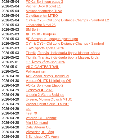
2026-05-04
FOK:s Sprintcup etapp 3
2026-05-04
Puchar D-cy 8 pplot E1
2026-05-04
Motionsorientering Tuve
2026-05-04
Östgötaserien MTBO
2026-05-04
OY4 & OY5 - Qld Long Distance Champs - Samford E2
2026-05-03
Labaroche 3 mai 26
2026-05-03
SM Sprint
2026-05-03
ДП 12-18 - Щафети
2026-05-03
ДП Ветерани - средна дистанция
2026-05-03
OY4 & OY5 - Qld Long Distance Champs - Samford
2026-05-03
LSVS sporta spēles 2026
2026-05-03
Tiomila, Tranås, individuella öppna klasser, sönda
2026-05-02
Tiomila, Tranås, individuella öppna klasser, lörda
2026-05-01
OK Älmes vårtävling 2026
2026-05-01
VII GIGANTES TRAIL
2026-05-01
Polkasprinten
2026-04-30
Akl School Relays_Individual
2026-04-30
VeteranOL IFK Linköpings OS
2026-04-29
FOK:s Sprintcup Etapp 2
2026-04-29
Fyrklöver #1 2026
2026-04-29
U-serie 2 Västra Blekinge
2026-04-29
U-serie, MotionsOL och MTBO
2026-04-29
Wiener Sprint-Serie - Lauf #2
2026-04-29
test
2026-04-29
Test 79
2026-04-28
Veteran-OL Tranhult
2026-04-28
Mitt i Sörmland
2026-04-28
Dala Veteran OL
2026-04-28
Vårserien, #1, lång
2026-04-28
3.Schulcup KTN Auen