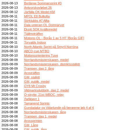
2026-08-13
Borlänge Sommarsprint #3
2026-08-13
Antvorskovløbet 26
2026-08-12
Järfälla OK Medel-KM
2026-08-11
MPOL E8 Bulltofta
2026-08-11
Sörklubbs #7 Alfta
2026-08-11
Dala veteran-OL Domnarvet
2026-08-11
Eksjö SOK kvällsmedel
2026-08-11
Tjällmoträffen
2026-08-11
Motions-OL - Borås 1 av 5 HT [Borås GIF]
2026-08-11
Torvalds Indoor
2026-08-10
North Atlantic Sprint på Smyril Norröna
2026-08-10
ABCD-cup MTBO
2026-08-10
Motionsorientering Tuve
2026-08-09
Norrlandsmästerskapen, medel
2026-08-09
Norrlandsmästerskapen, distriktsstafett
2026-08-09
Trampen, dag 2, lång
2026-08-09
Arosträffen
2026-08-09
GM, stafett
2026-08-09
GM, publik, medel
2026-08-09
OY8 Mt Crosby
2026-08-09
Vildmarksdubbeln, dag 2, medel
2026-08-09
O-skytte, 21st WBOC, relay
2026-08-08
Лабіринт 1
2026-08-08
Tamanend Sprints
2026-08-08
Gundadalur og Vidarlundin på færøerne løb 4 af 4
2026-08-08
Norrlandsmästerskapen, lång
2026-08-08
Trampen, dag 1, medel
2026-08-08
Arossprinten
2026-08-08
GM, Lång
2026-08-08
GM, publik, lång