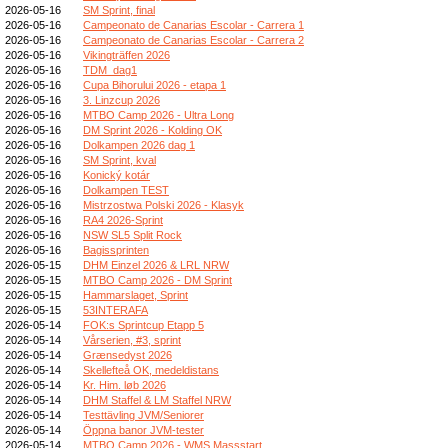
2026-05-16
SM Sprint, final
2026-05-16
Campeonato de Canarias Escolar - Carrera 1
2026-05-16
Campeonato de Canarias Escolar - Carrera 2
2026-05-16
Vikingträffen 2026
2026-05-16
TDM_dag1
2026-05-16
Cupa Bihorului 2026 - etapa 1
2026-05-16
3. Linzcup 2026
2026-05-16
MTBO Camp 2026 - Ultra Long
2026-05-16
DM Sprint 2026 - Kolding OK
2026-05-16
Dolkampen 2026 dag 1
2026-05-16
SM Sprint, kval
2026-05-16
Konický kotár
2026-05-16
Dolkampen TEST
2026-05-16
Mistrzostwa Polski 2026 - Klasyk
2026-05-16
RA4 2026-Sprint
2026-05-16
NSW SL5 Split Rock
2026-05-16
Bagissprinten
2026-05-15
DHM Einzel 2026 & LRL NRW
2026-05-15
MTBO Camp 2026 - DM Sprint
2026-05-15
Hammarslaget, Sprint
2026-05-15
53INTERAFA
2026-05-14
FOK:s Sprintcup Etapp 5
2026-05-14
Vårserien, #3, sprint
2026-05-14
Grænsedyst 2026
2026-05-14
Skellefteå OK, medeldistans
2026-05-14
Kr. Him. løb 2026
2026-05-14
DHM Staffel & LM Staffel NRW
2026-05-14
Testtävling JVM/Seniorer
2026-05-14
Öppna banor JVM-tester
2026-05-14
MTBO Camp 2026 - WMS Massstart