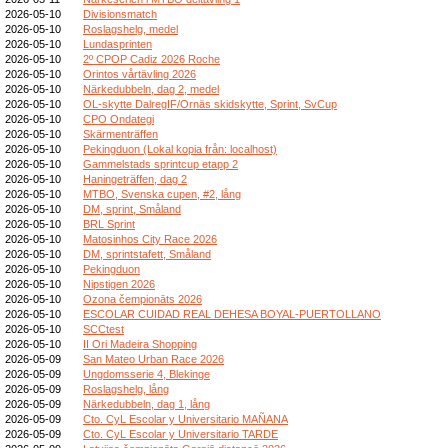
2026-05-10
Divisionsmatch
2026-05-10
Roslagshelg, medel
2026-05-10
Lundasprinten
2026-05-10
2º CPOP Cadiz 2026 Roche
2026-05-10
Orintos vårtävling 2026
2026-05-10
Närkedubbeln, dag 2, medel
2026-05-10
OL-skytte DalregIF/Ornäs skidskytte, Sprint, SvCup
2026-05-10
CPO Ondategi
2026-05-10
Skärmenträffen
2026-05-10
Pekingduon (Lokal kopia från: localhost)
2026-05-10
Gammelstads sprintcup etapp 2
2026-05-10
Haningeträffen, dag 2
2026-05-10
MTBO, Svenska cupen, #2, lång
2026-05-10
DM, sprint, Småland
2026-05-10
BRL Sprint
2026-05-10
Matosinhos City Race 2026
2026-05-10
DM, sprintstafett, Småland
2026-05-10
Pekingduon
2026-05-10
Nipstigen 2026
2026-05-10
Ozona čempionāts 2026
2026-05-10
ESCOLAR CUIDAD REAL DEHESA BOYAL-PUERTOLLANO
2026-05-10
SCCtest
2026-05-10
II Ori Madeira Shopping
2026-05-09
San Mateo Urban Race 2026
2026-05-09
Ungdomsserie 4, Blekinge
2026-05-09
Roslagshelg, lång
2026-05-09
Närkedubbeln, dag 1, lång
2026-05-09
Cto. CyL Escolar y Universitario MAÑANA
2026-05-09
Cto. CyL Escolar y Universitario TARDE