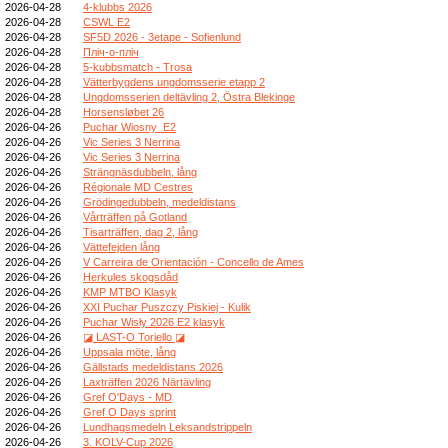
2026-04-28
4-klubbs 2026
2026-04-28
CSWL E2
2026-04-28
SF5D 2026 - 3etape - Sofienlund
2026-04-28
Пліч-о-пліч
2026-04-28
5-kubbsmatch - Trosa
2026-04-28
Vätterbygdens ungdomsserie etapp 2
2026-04-28
Ungdomsserien deltävling 2, Östra Blekinge
2026-04-28
Horsensløbet 26
2026-04-26
Puchar Wiosny_E2
2026-04-26
Vic Series 3 Nerrina
2026-04-26
Vic Series 3 Nerrina
2026-04-26
Strängnäsdubbeln, lång
2026-04-26
Régionale MD Cestres
2026-04-26
Grödingedubbeln, medeldistans
2026-04-26
Vårträffen på Gotland
2026-04-26
Tisarträffen, dag 2, lång
2026-04-26
Vättefejden lång
2026-04-26
V Carreira de Orientación - Concello de Ames
2026-04-26
Herkules skogsdåd
2026-04-26
KMP MTBO Klasyk
2026-04-26
XXI Puchar Puszczy Piskiej - Kulik
2026-04-26
Puchar Wisły 2026 E2 klasyk
2026-04-26
◪ LAST-O Toriello ◪
2026-04-26
Uppsala möte, lång
2026-04-26
Gällstads medeldistans 2026
2026-04-26
Laxträffen 2026 Närtävling
2026-04-26
Gref O'Days - MD
2026-04-26
Gref O Days sprint
2026-04-26
Lundhagsmedeln Leksandstrippeln
2026-04-26
3. KOLV-Cup 2026