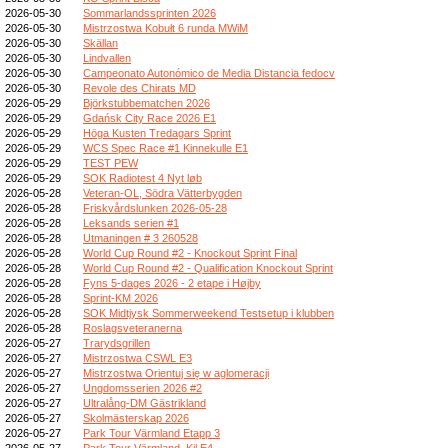
2026-05-30
Sommarlandssprinten 2026
2026-05-30
Mistrzostwa Kobułt 6 runda MWiM
2026-05-30
Skällan
2026-05-30
Lindvallen
2026-05-30
Campeonato Autonómico de Media Distancia fedocv
2026-05-30
Revole des Chirats MD
2026-05-29
Björkstubbematchen 2026
2026-05-29
Gdańsk City Race 2026 E1
2026-05-29
Höga Kusten Tredagars Sprint
2026-05-29
WCS Spec Race #1 Kinnekulle E1
2026-05-29
TEST PEW
2026-05-29
SOK Radiotest 4 Nyt løb
2026-05-28
Veteran-OL, Södra Vätterbygden
2026-05-28
Friskvårdslunken 2026-05-28
2026-05-28
Leksands serien #1
2026-05-28
Utmaningen # 3 260528
2026-05-28
World Cup Round #2 - Knockout Sprint Final
2026-05-28
World Cup Round #2 - Qualification Knockout Sprint
2026-05-28
Fyns 5-dages 2026 - 2 etape i Højby
2026-05-28
Sprint-KM 2026
2026-05-28
SOK Midtjysk Sommerweekend Testsetup i klubben
2026-05-28
Roslagsveteranerna
2026-05-27
Trarydsgrillen
2026-05-27
Mistrzostwa CSWL E3
2026-05-27
Mistrzostwa Orientuj się w aglomeracji
2026-05-27
Ungdomsserien 2026 #2
2026-05-27
Ultralång-DM Gästrikland
2026-05-27
Skolmästerskap 2026
2026-05-27
Park Tour Värmland Etapp 3
2026-05-27
Park Tour Värmland, Kil E4