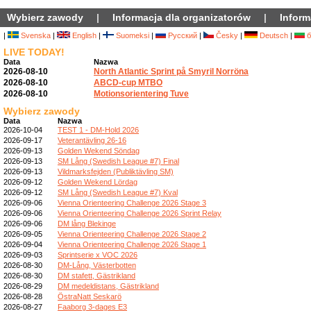
Wybierz zawody
|
Informacja dla organizatorów
|
Inform
|
Svenska
|
English
|
Suomeksi
|
Русский
|
Česky
|
Deutsch
|
б
LIVE TODAY!
Data
Nazwa
2026-08-10
North Atlantic Sprint på Smyril Norröna
2026-08-10
ABCD-cup MTBO
2026-08-10
Motionsorientering Tuve
Wybierz zawody
Data
Nazwa
2026-10-04
TEST 1 - DM-Hold 2026
2026-09-17
Veterantävling 26-16
2026-09-13
Golden Wekend Söndag
2026-09-13
SM Lång (Swedish League #7) Final
2026-09-13
Vildmarksfejden (Publiktävling SM)
2026-09-12
Golden Wekend Lördag
2026-09-12
SM Lång (Swedish League #7) Kval
2026-09-06
Vienna Orienteering Challenge 2026 Stage 3
2026-09-06
Vienna Orienteering Challenge 2026 Sprint Relay
2026-09-06
DM lång Blekinge
2026-09-05
Vienna Orienteering Challenge 2026 Stage 2
2026-09-04
Vienna Orienteering Challenge 2026 Stage 1
2026-09-03
Sprintserie x VOC 2026
2026-08-30
DM-Lång, Västerbotten
2026-08-30
DM stafett, Gästrikland
2026-08-29
DM medeldistans, Gästrikland
2026-08-28
ÖstraNatt Seskarö
2026-08-27
Faaborg 3-dages E3