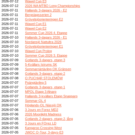
2026-07-12
Wawel Cup E3
2026-07-12
2026 WA MTBO Long Championships
2026-07-11
Hallands 3-dagars 2026 - E2
2026-07-11
Bergslagsserien 2
2026-07-11
Grövelsjöorienteringen E2
2026-07-11
Wawel Cup E1
2026-07-11
Wawel Cup E2
2026-07-11
Sommer Cup 2026 4. Etappe
2026-07-10
Hallands 3-dagars 2026 - E1
2026-07-10
Nordansjö Nattultra 2026
2026-07-10
Grövelsjöorienteringen E1
2026-07-10
Wawel Cup Prolog
2026-07-10
Sommer Cup 2026 3. Etappe
2026-07-09
Gotlands 3-dagars, etapp 3
2026-07-09
5-Kvällars Istrums SK
2026-07-09
Sommarnärtävling OK Gränsen
2026-07-08
Gotlands 3-dagars, etapp 2
2026-07-08
O PUCHAR STOLEMÓW
2026-07-07
Poängtävling 5
2026-07-07
Gotlands 3-dagars, etapp 1
2026-07-07
MPOL Etapp 3 Alnarp
2026-07-07
Hallands 3-kvällars Etapp Snapparp
2026-07-07
Sommar-OL 4
2026-07-07
Höglands-OL Nässjö OK
2026-07-06
3 Jours en Forez MD2
2026-07-06
2026 Moonlight Madness
2026-07-05
Gotlands 2-dagars, etapp 2, lång
2026-07-05
3 Jours en FOrez LD
2026-07-05
Kangaroo Crossing West
2026-07-05
JWOC O-Tour, 3-days-E3