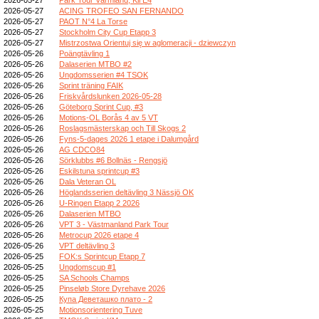
2026-05-27
ACING TROFEO SAN FERNANDO
2026-05-27
PAOT N°4 La Torse
2026-05-27
Stockholm City Cup Etapp 3
2026-05-27
Mistrzostwa Orientuj się w aglomeracji - dziewczyn
2026-05-26
Poängtävling 1
2026-05-26
Dalaserien MTBO #2
2026-05-26
Ungdomsserien #4 TSOK
2026-05-26
Sprint träning FAIK
2026-05-26
Friskvårdslunken 2026-05-28
2026-05-26
Göteborg Sprint Cup, #3
2026-05-26
Motions-OL Borås 4 av 5 VT
2026-05-26
Roslagsmästerskap och Till Skogs 2
2026-05-26
Fyns-5-dages 2026 1 etape i Dalumgård
2026-05-26
AG CDCO84
2026-05-26
Sörklubbs #6 Bollnäs - Rengsjö
2026-05-26
Eskilstuna sprintcup #3
2026-05-26
Dala Veteran OL
2026-05-26
Höglandsserien deltävling 3 Nässjö OK
2026-05-26
U-Ringen Etapp 2 2026
2026-05-26
Dalaserien MTBO
2026-05-26
VPT 3 - Västmanland Park Tour
2026-05-26
Metrocup 2026 etape 4
2026-05-26
VPT deltävling 3
2026-05-25
FOK:s Sprintcup Etapp 7
2026-05-25
Ungdomscup #1
2026-05-25
SA Schools Champs
2026-05-25
Pinseløb Store Dyrehave 2026
2026-05-25
Купа Деветашко плато - 2
2026-05-25
Motionsorientering Tuve