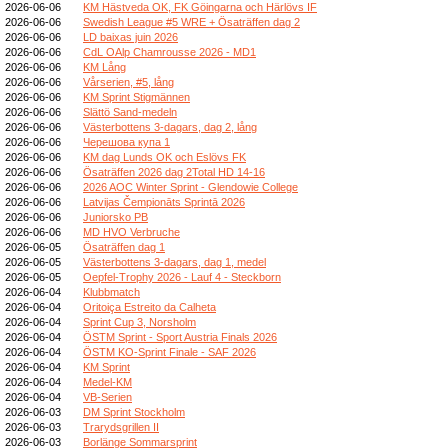
2026-06-06
KM Hästveda OK, FK Göingarna och Härlövs IF
2026-06-06
Swedish League #5 WRE + Ösaträffen dag 2
2026-06-06
LD baixas juin 2026
2026-06-06
CdL OAlp Chamrousse 2026 - MD1
2026-06-06
KM Lång
2026-06-06
Vårserien, #5, lång
2026-06-06
KM Sprint Stigmännen
2026-06-06
Slättö Sand-medeln
2026-06-06
Västerbottens 3-dagars, dag 2, lång
2026-06-06
Черешова купа 1
2026-06-06
KM dag Lunds OK och Eslövs FK
2026-06-06
Ösaträffen 2026 dag 2Total HD 14-16
2026-06-06
2026 AOC Winter Sprint - Glendowie College
2026-06-06
Latvijas Čempionāts Sprintā 2026
2026-06-06
Juniorsko PB
2026-06-06
MD HVO Verbruche
2026-06-05
Ösaträffen dag 1
2026-06-05
Västerbottens 3-dagars, dag 1, medel
2026-06-05
Oepfel-Trophy 2026 - Lauf 4 - Steckborn
2026-06-04
Klubbmatch
2026-06-04
Oritoiça Estreito da Calheta
2026-06-04
Sprint Cup 3, Norsholm
2026-06-04
ÖSTM Sprint - Sport Austria Finals 2026
2026-06-04
ÖSTM KO-Sprint Finale - SAF 2026
2026-06-04
KM Sprint
2026-06-04
Medel-KM
2026-06-04
VB-Serien
2026-06-03
DM Sprint Stockholm
2026-06-03
Trarydsgrillen II
2026-06-03
Borlänge Sommarsprint