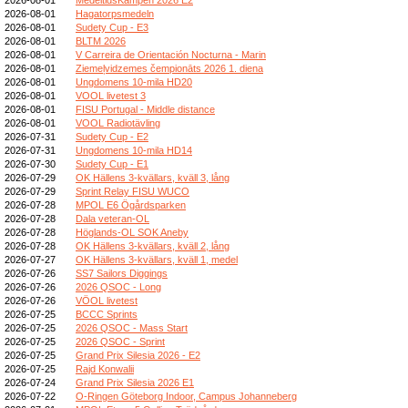
2026-08-01
Hagatorpsmedeln
2026-08-01
Sudety Cup - E3
2026-08-01
BLTM 2026
2026-08-01
V Carreira de Orientación Nocturna - Marin
2026-08-01
Ziemeļvidzemes čempionāts 2026 1. diena
2026-08-01
Ungdomens 10-mila HD20
2026-08-01
VOOL livetest 3
2026-08-01
FISU Portugal - Middle distance
2026-08-01
VOOL Radiotävling
2026-07-31
Sudety Cup - E2
2026-07-31
Ungdomens 10-mila HD14
2026-07-30
Sudety Cup - E1
2026-07-29
OK Hällens 3-kvällars, kväll 3, lång
2026-07-29
Sprint Relay FISU WUCO
2026-07-28
MPOL E6 Ögårdsparken
2026-07-28
Dala veteran-OL
2026-07-28
Höglands-OL SOK Aneby
2026-07-28
OK Hällens 3-kvällars, kväll 2, lång
2026-07-27
OK Hällens 3-kvällars, kväll 1, medel
2026-07-26
SS7 Sailors Diggings
2026-07-26
2026 QSOC - Long
2026-07-26
VÖOL livetest
2026-07-25
BCCC Sprints
2026-07-25
2026 QSOC - Mass Start
2026-07-25
2026 QSOC - Sprint
2026-07-25
Grand Prix Silesia 2026 - E2
2026-07-25
Rajd Konwalii
2026-07-24
Grand Prix Silesia 2026 E1
2026-07-22
O-Ringen Göteborg Indoor, Campus Johanneberg