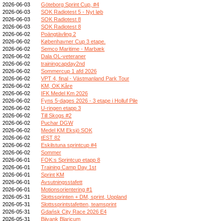
2026-06-03
Göteborg Sprint Cup, #4
2026-06-03
SOK Radiotest 5 - Nyt løb
2026-06-03
SOK Radiotest 8
2026-06-03
SOK Radiotest 8
2026-06-02
Poängtävling 2
2026-06-02
Københavner Cup 3 etape.
2026-06-02
Semco Maritime - Marbæk
2026-06-02
Dala OL-veteraner
2026-06-02
trainingcapday2nd
2026-06-02
Sommercup 1 afd 2026
2026-06-02
VPT 4, final - Västmanland Park Tour
2026-06-02
KM, OK Kåre
2026-06-02
IFK Medel Km 2026
2026-06-02
Fyns 5-dages 2026 - 3 etape i Holluf Pile
2026-06-02
U-ringen etapp 3
2026-06-02
Till Skogs #2
2026-06-02
Puchar DGW
2026-06-02
Medel KM Eksjö SOK
2026-06-02
tEST 82
2026-06-02
Eskilstuna sprintcup #4
2026-06-02
Sommer
2026-06-01
FOK:s Sprintcup etapp 8
2026-06-01
Training Camp Day 1st
2026-06-01
Sprint KM
2026-06-01
Avsutningsstafett
2026-06-01
Motionsorientering #1
2026-05-31
Slottssprinten + DM, sprint, Uppland
2026-05-31
Slottssprintstafetten, teamsprint
2026-05-31
Gdańsk City Race 2026 E4
2026-05-31
Bijvank Blaricum