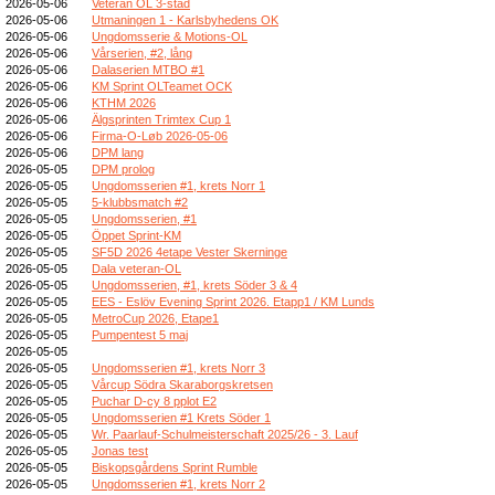
2026-05-06
Veteran OL 3-stad
2026-05-06
Utmaningen 1 - Karlsbyhedens OK
2026-05-06
Ungdomsserie & Motions-OL
2026-05-06
Vårserien, #2, lång
2026-05-06
Dalaserien MTBO #1
2026-05-06
KM Sprint OLTeamet OCK
2026-05-06
KTHM 2026
2026-05-06
Älgsprinten Trimtex Cup 1
2026-05-06
Firma-O-Løb 2026-05-06
2026-05-06
DPM lang
2026-05-05
DPM prolog
2026-05-05
Ungdomsserien #1, krets Norr 1
2026-05-05
5-klubbsmatch #2
2026-05-05
Ungdomsserien, #1
2026-05-05
Öppet Sprint-KM
2026-05-05
SF5D 2026 4etape Vester Skerninge
2026-05-05
Dala veteran-OL
2026-05-05
Ungdomsserien, #1, krets Söder 3 & 4
2026-05-05
EES - Eslöv Evening Sprint 2026. Etapp1 / KM Lunds
2026-05-05
MetroCup 2026, Etape1
2026-05-05
Pumpentest 5 maj
2026-05-05
2026-05-05
Ungdomsserien #1, krets Norr 3
2026-05-05
Vårcup Södra Skaraborgskretsen
2026-05-05
Puchar D-cy 8 pplot E2
2026-05-05
Ungdomsserien #1 Krets Söder 1
2026-05-05
Wr. Paarlauf-Schulmeisterschaft 2025/26 - 3. Lauf
2026-05-05
Jonas test
2026-05-05
Biskopsgårdens Sprint Rumble
2026-05-05
Ungdomsserien #1, krets Norr 2