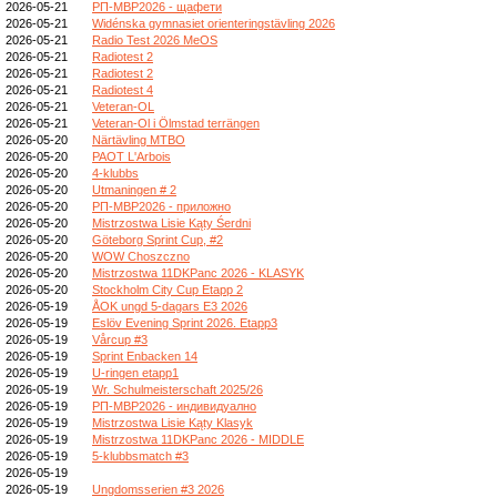
2026-05-21
РП-МВР2026 - щафети
2026-05-21
Widénska gymnasiet orienteringstävling 2026
2026-05-21
Radio Test 2026 MeOS
2026-05-21
Radiotest 2
2026-05-21
Radiotest 2
2026-05-21
Radiotest 4
2026-05-21
Veteran-OL
2026-05-21
Veteran-Ol i Ölmstad terrängen
2026-05-20
Närtävling MTBO
2026-05-20
PAOT L'Arbois
2026-05-20
4-klubbs
2026-05-20
Utmaningen # 2
2026-05-20
РП-МВР2026 - приложно
2026-05-20
Mistrzostwa Lisie Kąty Śerdni
2026-05-20
Göteborg Sprint Cup, #2
2026-05-20
WOW Choszczno
2026-05-20
Mistrzostwa 11DKPanc 2026 - KLASYK
2026-05-20
Stockholm City Cup Etapp 2
2026-05-19
ÅOK ungd 5-dagars E3 2026
2026-05-19
Eslöv Evening Sprint 2026. Etapp3
2026-05-19
Vårcup #3
2026-05-19
Sprint Enbacken 14
2026-05-19
U-ringen etapp1
2026-05-19
Wr. Schulmeisterschaft 2025/26
2026-05-19
РП-МВР2026 - индивидуално
2026-05-19
Mistrzostwa Lisie Kąty Klasyk
2026-05-19
Mistrzostwa 11DKPanc 2026 - MIDDLE
2026-05-19
5-klubbsmatch #3
2026-05-19
2026-05-19
Ungdomsserien #3 2026