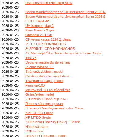
2026-04-26
Divisionsmatch i Hesbjerg Skov
2026-04-26
2026-04-26
Baden-Württembergische Meisterschaft Sprint 2026 N
2026-04-26
Baden-Württembergische Meisterschaft Sprint 2026 S
2026-04-26
COTO BARGAS
2026-04-26
UH-kampen, dag 2
2026-04-26
Купа Ловеч - 2 ден
2026-04-26
Otxandio-2.EHOK
2026-04-26
OK Arona kauss 2026 2. diena
2026-04-26
2ª LEXTOR HORNACHOS
2026-04-26
3º SPRINT - CPO HORNACHOS
2026-04-26
45. Memorijal Čika Duško Jovanović - 3.day Bogov
2026-04-26
Test 78
2026-04-26
Departementale Borderes final
2026-04-25
Puchar Wiosny_E1
2026-04-25
Strängnäsdubbeln, medel
2026-04-25
Grödingedubbeln, långdistans
2026-04-25
Tisarträffen, dag 1, medel
2026-04-25
Finnsjön-100
2026-04-25
Mistrovství HO na střední trati
2026-04-25
Gränsfejden medel
2026-04-25
2. Linzcup + Lipno-cup 2026
2026-04-25
Renens säsongsuppstart
2026-04-25
I Carreira Orientaçom Festa dos Maios
2026-04-25
KMP MTBO Sprint
2026-04-25
MP MTBO Średni
2026-04-25
XXI Puchar Puszczy Piskiej - Flosek
2026-04-25
Hökensåsracet
2026-04-25
RSK-träffen
2026-04-25
Dm Sprint Leksandstrippeln