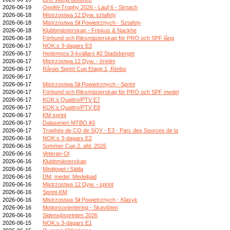
2026-06-19
Oepfel-Trophy 2026 - Lauf 6 - Sirnach
2026-06-18
Mistrzostwa 12 Dyw. sztafety
2026-06-18
Mistrzostwa Sił Powietrznych - Sztafety
2026-06-18
Klubbmästerskap - Friskus & Nackhe
2026-06-18
Förbund och Riksmästerskap för PRO och SPF lång
2026-06-17
NOK:s 3-dagars E3
2026-06-17
Hedemora 3-kvällars #2 Stadsberget
2026-06-17
Mistrzostwa 12 Dyw. - średni
2026-06-17
Rånäs Sprint Cup Etapp 1, Rimbo
2026-06-17
2026-06-17
Mistrzostwa Sił Powietrznych - Sprint
2026-06-17
Förbund och Riksmästerskap för PRO och SPF medel
2026-06-17
KOK:s Quattro/PTV E7
2026-06-17
KOK:s Quattro/PTV E8
2026-06-17
KM sprint
2026-06-17
Dalaserien MTBO #3
2026-06-17
Trophée de CO de SQY - E3 - Parc des Sources de la
2026-06-16
NOK:s 3-dagars E2
2026-06-16
Sommer Cup 2. afd. 2026
2026-06-16
Veteran-Ol
2026-06-16
Klubbmästerskap
2026-06-16
Minitjoget i Sätila
2026-06-16
DM, medel, Medelpad
2026-06-16
Mistrzostwa 12 Dyw. - sprint
2026-06-16
Sprint-KM
2026-06-16
Mistrzostwa Sił Powietrznych - Klasyk
2026-06-16
Motionsorientering - Skavlöten
2026-06-16
Sidensjösprinten 2026
2026-06-15
NOK:s 3-dagars E1