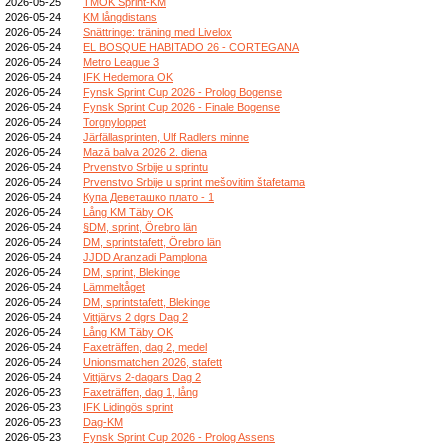
2026-05-25
TMOK Sprint-KM
2026-05-24
KM långdistans
2026-05-24
Snättringe: träning med Livelox
2026-05-24
EL BOSQUE HABITADO 26 - CORTEGANA
2026-05-24
Metro League 3
2026-05-24
IFK Hedemora OK
2026-05-24
Fynsk Sprint Cup 2026 - Prolog Bogense
2026-05-24
Fynsk Sprint Cup 2026 - Finale Bogense
2026-05-24
Torgnyloppet
2026-05-24
Järfällasprinten, Ulf Radlers minne
2026-05-24
Mazā balva 2026 2. diena
2026-05-24
Prvenstvo Srbije u sprintu
2026-05-24
Prvenstvo Srbije u sprint mešovitim štafetama
2026-05-24
Купа Деветашко плато - 1
2026-05-24
Lång KM Täby OK
2026-05-24
§DM, sprint, Örebro län
2026-05-24
DM, sprintstafett, Örebro län
2026-05-24
JJDD Aranzadi Pamplona
2026-05-24
DM, sprint, Blekinge
2026-05-24
Lämmeltåget
2026-05-24
DM, sprintstafett, Blekinge
2026-05-24
Vittjärvs 2 dgrs Dag 2
2026-05-24
Lång KM Täby OK
2026-05-24
Faxeträffen, dag 2, medel
2026-05-24
Unionsmatchen 2026, stafett
2026-05-24
Vittjärvs 2-dagars Dag 2
2026-05-23
Faxeträffen, dag 1, lång
2026-05-23
IFK Lidingös sprint
2026-05-23
Dag-KM
2026-05-23
Fynsk Sprint Cup 2026 - Prolog Assens