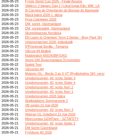
2026-05-23
Fynsk Sprint Cup 2026 - Finale Assens
2026-05-23
Vittjärvs 2-dagars Dag 1 (Lokal kopia från: WIK_LA
2026-05-23
III Carreira de Orientación do Bosque do Banquete
2026-05-23
Mazā balva 2026 1. diena
2026-05-23
Купа Севлиево 2026
2026-05-23
DM, sprint, Västmanland
2026-05-23
DM, sprintstafett, Västmanland
2026-05-23
Skogslöparnas Nordiska
2026-05-23
EN Learn to Orienteer Term 2 Series - Bray Park SH
2026-05-23
Unionsmatchen 2026, individuellt
2026-05-23
5ºProvincial Sevilla - Tomares
2026-05-22
Vårcup #4 Mullsjö
2026-05-22
Klubbmatch MSOK/BIF/OKG
2026-05-22
Sprint-DM Ångermanland Örnsprinten
2026-05-22
Stafett Test
2026-05-21
Vårserien #4
2026-05-21
Motions-OL - Borås 3 av 5 VT [Rydboholms SK]_versi
2026-05-21
Ungdomsserien, #2, krets Söder 3
2026-05-21
Ungdomsserien, #2, krets Söder 4
2026-05-21
Ungdomsserien, #2, krets Norr 2
2026-05-21
Ungdomsserien, #2, krets Norr 1
2026-05-21
Ungdomsserien 2026 Sätra
2026-05-21
Skidklubbens Sommarserie 2
2026-05-21
VB-serien 21 maj 2026
2026-05-21
Ungdomsserien, #2, krets Norr 3
2026-05-21
Veteran-OL Göteborg 21 maj 2026
2026-05-21
Mistrzostwa 11DKPanc - SZTAFETY
2026-05-21
Ungdomsserien, #2, krets Söder 2
2026-05-21
DM Sprint Gästrikland
2026-05-21
Fyrklöver #2 2026