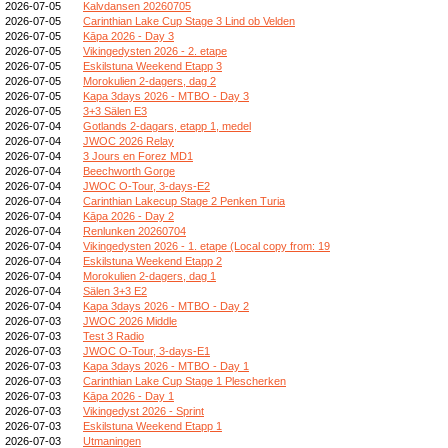
2026-07-05
Kalvdansen 20260705
2026-07-05
Carinthian Lake Cup Stage 3 Lind ob Velden
2026-07-05
Kāpa 2026 - Day 3
2026-07-05
Vikingedysten 2026 - 2. etape
2026-07-05
Eskilstuna Weekend Etapp 3
2026-07-05
Morokulien 2-dagers, dag 2
2026-07-05
Kapa 3days 2026 - MTBO - Day 3
2026-07-05
3+3 Sälen E3
2026-07-04
Gotlands 2-dagars, etapp 1, medel
2026-07-04
JWOC 2026 Relay
2026-07-04
3 Jours en Forez MD1
2026-07-04
Beechworth Gorge
2026-07-04
JWOC O-Tour, 3-days-E2
2026-07-04
Carinthian Lakecup Stage 2 Penken Turia
2026-07-04
Kāpa 2026 - Day 2
2026-07-04
Renlunken 20260704
2026-07-04
Vikingedysten 2026 - 1. etape (Local copy from: 19
2026-07-04
Eskilstuna Weekend Etapp 2
2026-07-04
Morokulien 2-dagers, dag 1
2026-07-04
Sälen 3+3 E2
2026-07-04
Kapa 3days 2026 - MTBO - Day 2
2026-07-03
JWOC 2026 Middle
2026-07-03
Test 3 Radio
2026-07-03
JWOC O-Tour, 3-days-E1
2026-07-03
Kapa 3days 2026 - MTBO - Day 1
2026-07-03
Carinthian Lake Cup Stage 1 Plescherken
2026-07-03
Kāpa 2026 - Day 1
2026-07-03
Vikingedyst 2026 - Sprint
2026-07-03
Eskilstuna Weekend Etapp 1
2026-07-03
Utmaningen