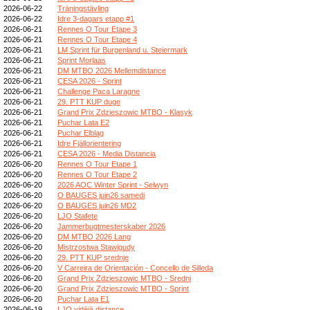
2026-06-22
Träningstävling
2026-06-22
Idre 3-dagars etapp #1
2026-06-21
Rennes O Tour Etape 3
2026-06-21
Rennes O Tour Etape 4
2026-06-21
LM Sprint für Burgenland u. Steiermark
2026-06-21
Sprint Morlaas
2026-06-21
DM MTBO 2026 Mellemdistance
2026-06-21
CESA 2026 - Sprint
2026-06-21
Challenge Paca Laragne
2026-06-21
29. PTT KUP duge
2026-06-21
Grand Prix Zdzieszowic MTBO - Klasyk
2026-06-21
Puchar Lata E2
2026-06-21
Puchar Elbląg
2026-06-21
Idre Fjällorientering
2026-06-21
CESA 2026 - Media Distancia
2026-06-20
Rennes O Tour Etape 1
2026-06-20
Rennes O Tour Etape 2
2026-06-20
2026 AOC Winter Sprint - Selwyn
2026-06-20
O BAUGES juin26 samedi
2026-06-20
O BAUGES juin26 MD2
2026-06-20
LJO Stafete
2026-06-20
Jammerbugtmesterskaber 2026
2026-06-20
DM MTBO 2026 Lang
2026-06-20
Mistrzostwa Stawigudy
2026-06-20
29. PTT KUP srednje
2026-06-20
V Carreira de Orientación - Concello de Silleda
2026-06-20
Grand Prix Zdzieszowic MTBO - Sredni
2026-06-20
Grand Prix Zdzieszowic MTBO - Sprint
2026-06-20
Puchar Lata E1
2026-06-19
LJO vidējā distance