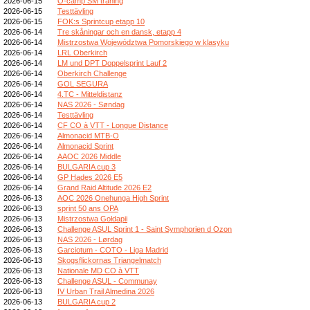
2026-06-15
O-camp SM träning
2026-06-15
Testtävling
2026-06-15
FOK:s Sprintcup etapp 10
2026-06-14
Tre skåningar och en dansk, etapp 4
2026-06-14
Mistrzostwa Województwa Pomorskiego w klasyku
2026-06-14
LRL Oberkirch
2026-06-14
LM und DPT Doppelsprint Lauf 2
2026-06-14
Oberkirch Challenge
2026-06-14
GOL SEGURA
2026-06-14
4.TC - Mitteldistanz
2026-06-14
NAS 2026 - Søndag
2026-06-14
Testtävling
2026-06-14
CF CO à VTT - Longue Distance
2026-06-14
Almonacid MTB-O
2026-06-14
Almonacid Sprint
2026-06-14
AAOC 2026 Middle
2026-06-14
BULGARIA cup 3
2026-06-14
GP Hades 2026 E5
2026-06-14
Grand Raid Altitude 2026 E2
2026-06-13
AOC 2026 Onehunga High Sprint
2026-06-13
sprint 50 ans OPA
2026-06-13
Mistrzostwa Gołdapii
2026-06-13
Challenge ASUL Sprint 1 - Saint Symphorien d Ozon
2026-06-13
NAS 2026 - Lørdag
2026-06-13
Garciotum - COTO - Liga Madrid
2026-06-13
Skogsflickornas Triangelmatch
2026-06-13
Nationale MD CO à VTT
2026-06-13
Challenge ASUL - Communay
2026-06-13
IV Urban Trail Almedina 2026
2026-06-13
BULGARIA cup 2