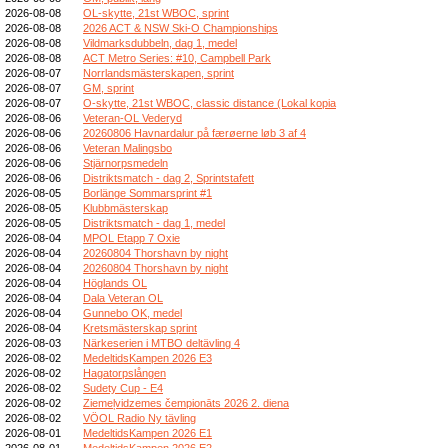
2026-08-08
OL-skytte, 21st WBOC, sprint
2026-08-08
2026 ACT & NSW Ski-O Championships
2026-08-08
Vildmarksdubbeln, dag 1, medel
2026-08-08
ACT Metro Series: #10, Campbell Park
2026-08-07
Norrlandsmästerskapen, sprint
2026-08-07
GM, sprint
2026-08-07
O-skytte, 21st WBOC, classic distance (Lokal kopia
2026-08-06
Veteran-OL Vederyd
2026-08-06
20260806 Havnardalur på færøerne løb 3 af 4
2026-08-06
Veteran Malingsbo
2026-08-06
Stjärnorpsmedeln
2026-08-06
Distriktsmatch - dag 2, Sprintstafett
2026-08-05
Borlänge Sommarsprint #1
2026-08-05
Klubbmästerskap
2026-08-05
Distriktsmatch - dag 1, medel
2026-08-04
MPOL Etapp 7 Oxie
2026-08-04
20260804 Thorshavn by night
2026-08-04
20260804 Thorshavn by night
2026-08-04
Höglands OL
2026-08-04
Dala Veteran OL
2026-08-04
Gunnebo OK, medel
2026-08-04
Kretsmästerskap sprint
2026-08-03
Närkeserien i MTBO deltävling 4
2026-08-02
MedeltidsKampen 2026 E3
2026-08-02
Hagatorpslången
2026-08-02
Sudety Cup - E4
2026-08-02
Ziemeļvidzemes čempionāts 2026 2. diena
2026-08-02
VÖOL Radio Ny tävling
2026-08-01
MedeltidsKampen 2026 E1
2026-08-01
MedeltidsKampen 2026 E2