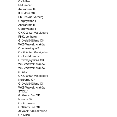
OK Milan
Malmö OK
Andrarums IF
IFK Mora OK
FK Friskus-Varberg
Garphyttans IF
Andrarums IF
Garphyttans IF
OK Gläntan Vessigebro
PI-København
Grövelsjöfjällens OK
WKS Wawek Kraków
Orienteering WA
OK Gläntan Vessigebro
OK Hedströmmen
Grövelsjöfjällens OK
WKS Wawek Kraków
WKS Wawek Kraków
STOLV
OK Gläntan Vessigebro
Norbergs OK
Grövelsjöfjällens OK
WKS Wawek Kraków
STOLV
Gotlands Bro OK
Istrums SK
OK Gränsen
Gotlands Bro OK
Azymek Zdzieszowice
OK Milan