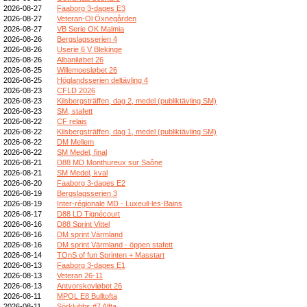
2026-08-27
Faaborg 3-dages E3
2026-08-27
Veteran-Ol Öxnegården
2026-08-27
VB Serie OK Malmia
2026-08-26
Bergslagsserien 4
2026-08-26
Userie 6 V Blekinge
2026-08-26
Albaniløbet 26
2026-08-25
Willemoesløbet 26
2026-08-25
Höglandsserien deltävling 4
2026-08-23
CFLD 2026
2026-08-23
Kilsbergsträffen, dag 2, medel (publiktävling SM)
2026-08-23
SM, stafett
2026-08-22
CF relais
2026-08-22
Kilsbergsträffen, dag 1, medel (publiktävling SM)
2026-08-22
DM Mellem
2026-08-22
SM Medel, final
2026-08-21
D88 MD Monthureux sur Saône
2026-08-21
SM Medel, kval
2026-08-20
Faaborg 3-dages E2
2026-08-19
Bergslagsserien 3
2026-08-19
Inter-régionale MD - Luxeuil-les-Bains
2026-08-17
D88 LD Tignécourt
2026-08-16
D88 Sprint Vittel
2026-08-16
DM sprint Värmland
2026-08-16
DM sprint Värmland - öppen stafett
2026-08-14
TOnS of fun Sprinten + Masstart
2026-08-13
Faaborg 3-dages E1
2026-08-13
Veteran 26-11
2026-08-13
Antvorskovløbet 26
2026-08-11
MPOL E8 Bulltofta
2026-08-11
Sörklubbs #7 Alfta