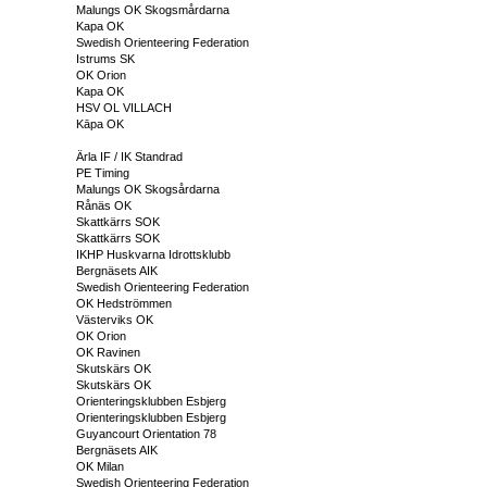
Malungs OK Skogsmårdarna
Kapa OK
Swedish Orienteering Federation
Istrums SK
OK Orion
Kapa OK
HSV OL VILLACH
Kāpa OK
Ärla IF / IK Standrad
PE Timing
Malungs OK Skogsårdarna
Rånäs OK
Skattkärrs SOK
Skattkärrs SOK
IKHP Huskvarna Idrottsklubb
Bergnäsets AIK
Swedish Orienteering Federation
OK Hedströmmen
Västerviks OK
OK Orion
OK Ravinen
Skutskärs OK
Skutskärs OK
Orienteringsklubben Esbjerg
Orienteringsklubben Esbjerg
Guyancourt Orientation 78
Bergnäsets AIK
OK Milan
Swedish Orienteering Federation