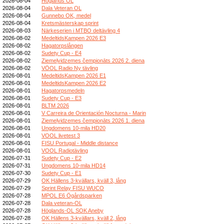
2026-08-04
Höglands OL
2026-08-04
Dala Veteran OL
2026-08-04
Gunnebo OK, medel
2026-08-04
Kretsmästerskap sprint
2026-08-03
Närkeserien i MTBO deltävling 4
2026-08-02
MedeltidsKampen 2026 E3
2026-08-02
Hagatorpslången
2026-08-02
Sudety Cup - E4
2026-08-02
Ziemeļvidzemes čempionāts 2026 2. diena
2026-08-02
VÖOL Radio Ny tävling
2026-08-01
MedeltidsKampen 2026 E1
2026-08-01
MedeltidsKampen 2026 E2
2026-08-01
Hagatorpsmedeln
2026-08-01
Sudety Cup - E3
2026-08-01
BLTM 2026
2026-08-01
V Carreira de Orientación Nocturna - Marin
2026-08-01
Ziemeļvidzemes čempionāts 2026 1. diena
2026-08-01
Ungdomens 10-mila HD20
2026-08-01
VOOL livetest 3
2026-08-01
FISU Portugal - Middle distance
2026-08-01
VOOL Radiotävling
2026-07-31
Sudety Cup - E2
2026-07-31
Ungdomens 10-mila HD14
2026-07-30
Sudety Cup - E1
2026-07-29
OK Hällens 3-kvällars, kväll 3, lång
2026-07-29
Sprint Relay FISU WUCO
2026-07-28
MPOL E6 Ögårdsparken
2026-07-28
Dala veteran-OL
2026-07-28
Höglands-OL SOK Aneby
2026-07-28
OK Hällens 3-kvällars, kväll 2, lång