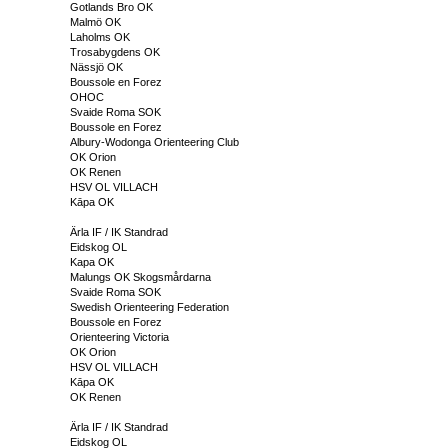
Gotlands Bro OK
Malmö OK
Laholms OK
Trosabygdens OK
Nässjö OK
Boussole en Forez
OHOC
Svaide Roma SOK
Boussole en Forez
Albury-Wodonga Orienteering Club
OK Orion
OK Renen
HSV OL VILLACH
Kāpa OK
Ärla IF / IK Standrad
Eidskog OL
Kapa OK
Malungs OK Skogsmårdarna
Svaide Roma SOK
Swedish Orienteering Federation
Boussole en Forez
Orienteering Victoria
OK Orion
HSV OL VILLACH
Kāpa OK
OK Renen
Ärla IF / IK Standrad
Eidskog OL