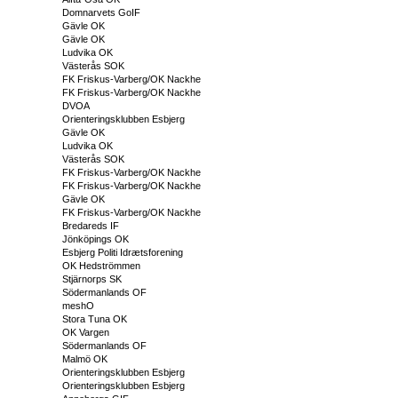
Domnarvets GoIF
Gävle OK
Gävle OK
Ludvika OK
Västerås SOK
FK Friskus-Varberg/OK Nackhe
FK Friskus-Varberg/OK Nackhe
DVOA
Orienteringsklubben Esbjerg
Gävle OK
Ludvika OK
Västerås SOK
FK Friskus-Varberg/OK Nackhe
FK Friskus-Varberg/OK Nackhe
Gävle OK
FK Friskus-Varberg/OK Nackhe
Bredareds IF
Jönköpings OK
Esbjerg Politi Idrætsforening
OK Hedströmmen
Stjärnorps SK
Södermanlands OF
meshO
Stora Tuna OK
OK Vargen
Södermanlands OF
Malmö OK
Orienteringsklubben Esbjerg
Orienteringsklubben Esbjerg