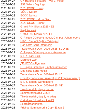
2026-07-27
OK Hällens 3-kvällars, kväll 1, medel
2026-07-26
SS7 Sailors Diggings
2026-07-26
2026 QSOC - Long
2026-07-26
VÖOL livetest
2026-07-25
BCCC Sprints
2026-07-25
2026 QSOC - Mass Start
2026-07-25
2026 QSOC - Sprint
2026-07-25
Grand Prix Silesia 2026 - E2
2026-07-25
Rajd Konwalii
2026-07-24
Grand Prix Silesia 2026 E1
2026-07-22
O-Ringen Göteborg Indoor, Campus Johanneberg
2026-07-21
MPOL Etapp 5 Gyllins Trädgård
2026-07-19
Liga norte Soria Intermedia
2026-07-19
Transylvania Open 2026-ed.25, SCORE
2026-07-19
O-Ringen Göteborg Indoor, Aeroseum
2026-07-19
6. LRL Lahr-Sulz
2026-07-19
Morphett Vale
2026-07-19
ДП МТБО - Щафета
2026-07-19
O-Ringen Göteborg, Bagheerastafetten
2026-07-18
Liga norte Soria Media
2026-07-18
Transylvania Open 2026-ed.25, LD
2026-07-18
Orientação Ribeira Brava-https://ctmpontadosol.pt
2026-07-18
5. LRL Baden-Württemberg
2026-07-17
Transylvania Open 2026-ed.25, MD
2026-07-17
Tivedsmedeln, dag 2, fredag
2026-07-16
Sommarnärtävling VSOK
2026-07-16
Tivedsmedeln, dag 1, torsdag
2026-07-15
Österlens 3-kvällars, kväll 3
2026-07-15
Skärgårdssprinten
2026-07-15
Friskus Sommarsprint Cup - Etapp 2