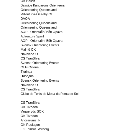
OK Hällen
Bayside Kangaroos Orienteers
Orienteering Queensland
Vallentuna-Össeby OL
DVOA
Orienteering Queensland
Orienteering Queensland
AOP - Orientační Běh Opava
Adventure Sport
AOP - Orientační Běh Opava
Svensk Orientering Events
Malmö OK
Navaleno-O
CS TranSilva
Svensk Orientering Events
OLG Ortenau
Tjuringa
Пловдив
Svensk Orientering Events
Navaleno-O
CS TranSilva
Clube de Tenis de Mesa da Ponta do Sol
CS TranSilva
OK Tiveden
Vaggeryds SOK
OK Tiveden
Andrarums IF
OK Roslagen
FK Friskus-Varberg