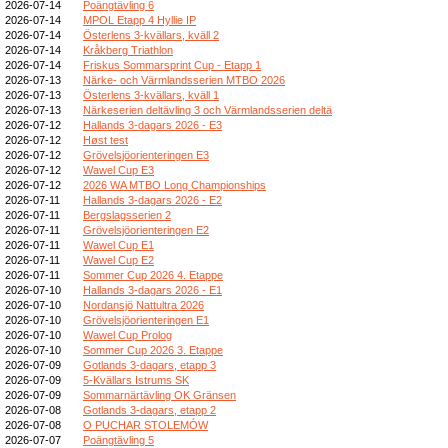
2026-07-14
Poängtävling 6
2026-07-14
MPOL Etapp 4 Hyllie IP
2026-07-14
Österlens 3-kvällars, kväll 2
2026-07-14
Kråkberg Triathlon
2026-07-14
Friskus Sommarsprint Cup - Etapp 1
2026-07-13
Närke- och Värmlandsserien MTBO 2026
2026-07-13
Österlens 3-kvällars, kväll 1
2026-07-13
Närkeserien deltävling 3 och Värmlandsserien deltä
2026-07-12
Hallands 3-dagars 2026 - E3
2026-07-12
Høst test
2026-07-12
Grövelsjöorienteringen E3
2026-07-12
Wawel Cup E3
2026-07-12
2026 WA MTBO Long Championships
2026-07-11
Hallands 3-dagars 2026 - E2
2026-07-11
Bergslagsserien 2
2026-07-11
Grövelsjöorienteringen E2
2026-07-11
Wawel Cup E1
2026-07-11
Wawel Cup E2
2026-07-11
Sommer Cup 2026 4. Etappe
2026-07-10
Hallands 3-dagars 2026 - E1
2026-07-10
Nordansjö Nattultra 2026
2026-07-10
Grövelsjöorienteringen E1
2026-07-10
Wawel Cup Prolog
2026-07-10
Sommer Cup 2026 3. Etappe
2026-07-09
Gotlands 3-dagars, etapp 3
2026-07-09
5-Kvällars Istrums SK
2026-07-09
Sommarnärtävling OK Gränsen
2026-07-08
Gotlands 3-dagars, etapp 2
2026-07-08
O PUCHAR STOLEMÓW
2026-07-07
Poängtävling 5