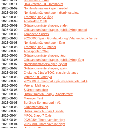
2026-08-11
Dala veteran-OL Domnarvet
2026-08-09
Norrlandsmästerskapen, medel
2026-08-09
Norrlandsmästerskapen, distriktsstafett
2026-08-09
Trampen, dag 2, lång
2026-08-09
Arosträffen 2026
2026-08-09
Götalandsmästerskapen, stafett
2026-08-09
Götalandsmästerskapen, publiktävling, medel
2026-08-08
Tamanend Sprints
2026-08-08
20260808 Sprint Gundadalur og Vidarlundin på færøe
2026-08-08
Norrlandsmästerskapen, lång
2026-08-08
Trampen, dag 1, medel
2026-08-08
Arossprinten 2026
2026-08-08
Götalandsmästerskapen, lång
2026-08-08
Götalandsmästerskapen, publiktävling, lång
2026-08-07
Norrlandsmästerskapen, sprint
2026-08-07
Götalandsmästerskapen, sprint
2026-08-07
O-skytte, 21st WBOC, classic distance
2026-08-06
Veteran-OL Vederyd
2026-08-06
20260806 Havnardalur på færøerne løb 3 af 4
2026-08-06
Veteran Malingsbo
2026-08-06
Stjärnorpsmedeln
2026-08-06
Distriktsmatch - dag 2, Sprintstafett
2026-08-06
Manager Test
2026-08-05
Borlänge Sommarsprint #1
2026-08-05
Klubbmästerskap
2026-08-05
Distriktsmatch - dag 1, medel
2026-08-04
MPOL Etapp 7 Oxie
2026-08-04
20260804 Thorshavn by night
2026-08-04
20260804 Thorshavn by night