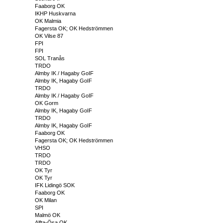
Faaborg OK
IKHP Huskvarna
OK Malmia
Fagersta OK; OK Hedströmmen
OK Vilse 87
FPI
FPI
SOL Tranås
TRDO
Almby IK / Hagaby GoIF
Almby IK, Hagaby GoIF
TRDO
Almby IK / Hagaby GoIF
OK Gorm
Almby IK, Hagaby GoIF
TRDO
Almby IK, Hagaby GoIF
Faaborg OK
Fagersta OK; OK Hedströmmen
VHSO
TRDO
TRDO
OK Tyr
OK Tyr
IFK Lidingö SOK
Faaborg OK
OK Milan
SPI
Malmö OK
Alfta-Ösa OK