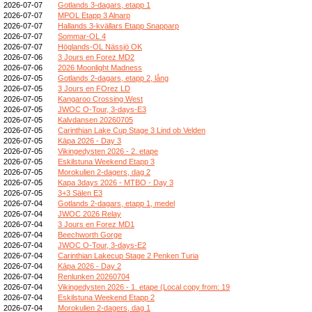
2026-07-07
Gotlands 3-dagars, etapp 1
2026-07-07
MPOL Etapp 3 Alnarp
2026-07-07
Hallands 3-kvällars Etapp Snapparp
2026-07-07
Sommar-OL 4
2026-07-07
Höglands-OL Nässjö OK
2026-07-06
3 Jours en Forez MD2
2026-07-06
2026 Moonlight Madness
2026-07-05
Gotlands 2-dagars, etapp 2, lång
2026-07-05
3 Jours en FOrez LD
2026-07-05
Kangaroo Crossing West
2026-07-05
JWOC O-Tour, 3-days-E3
2026-07-05
Kalvdansen 20260705
2026-07-05
Carinthian Lake Cup Stage 3 Lind ob Velden
2026-07-05
Kāpa 2026 - Day 3
2026-07-05
Vikingedysten 2026 - 2. etape
2026-07-05
Eskilstuna Weekend Etapp 3
2026-07-05
Morokulien 2-dagers, dag 2
2026-07-05
Kapa 3days 2026 - MTBO - Day 3
2026-07-05
3+3 Sälen E3
2026-07-04
Gotlands 2-dagars, etapp 1, medel
2026-07-04
JWOC 2026 Relay
2026-07-04
3 Jours en Forez MD1
2026-07-04
Beechworth Gorge
2026-07-04
JWOC O-Tour, 3-days-E2
2026-07-04
Carinthian Lakecup Stage 2 Penken Turia
2026-07-04
Kāpa 2026 - Day 2
2026-07-04
Renlunken 20260704
2026-07-04
Vikingedysten 2026 - 1. etape (Local copy from: 19
2026-07-04
Eskilstuna Weekend Etapp 2
2026-07-04
Morokulien 2-dagers, dag 1