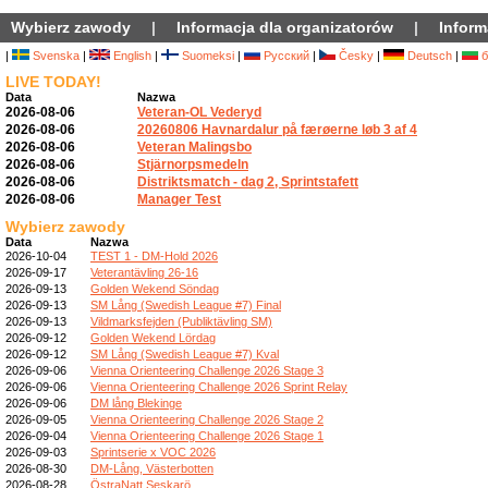
Wybierz zawody
|
Informacja dla organizatorów
|
Inform
|
Svenska
|
English
|
Suomeksi
|
Русский
|
Česky
|
Deutsch
|
б
LIVE TODAY!
Data
Nazwa
2026-08-06
Veteran-OL Vederyd
2026-08-06
20260806 Havnardalur på færøerne løb 3 af 4
2026-08-06
Veteran Malingsbo
2026-08-06
Stjärnorpsmedeln
2026-08-06
Distriktsmatch - dag 2, Sprintstafett
2026-08-06
Manager Test
Wybierz zawody
Data
Nazwa
2026-10-04
TEST 1 - DM-Hold 2026
2026-09-17
Veterantävling 26-16
2026-09-13
Golden Wekend Söndag
2026-09-13
SM Lång (Swedish League #7) Final
2026-09-13
Vildmarksfejden (Publiktävling SM)
2026-09-12
Golden Wekend Lördag
2026-09-12
SM Lång (Swedish League #7) Kval
2026-09-06
Vienna Orienteering Challenge 2026 Stage 3
2026-09-06
Vienna Orienteering Challenge 2026 Sprint Relay
2026-09-06
DM lång Blekinge
2026-09-05
Vienna Orienteering Challenge 2026 Stage 2
2026-09-04
Vienna Orienteering Challenge 2026 Stage 1
2026-09-03
Sprintserie x VOC 2026
2026-08-30
DM-Lång, Västerbotten
2026-08-28
ÖstraNatt Seskarö