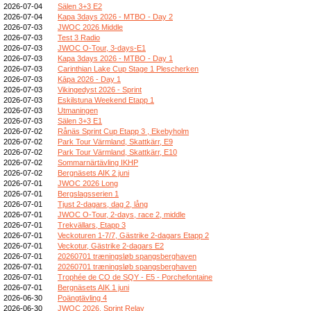
2026-07-04
Sälen 3+3 E2
2026-07-04
Kapa 3days 2026 - MTBO - Day 2
2026-07-03
JWOC 2026 Middle
2026-07-03
Test 3 Radio
2026-07-03
JWOC O-Tour, 3-days-E1
2026-07-03
Kapa 3days 2026 - MTBO - Day 1
2026-07-03
Carinthian Lake Cup Stage 1 Plescherken
2026-07-03
Kāpa 2026 - Day 1
2026-07-03
Vikingedyst 2026 - Sprint
2026-07-03
Eskilstuna Weekend Etapp 1
2026-07-03
Utmaningen
2026-07-03
Sälen 3+3 E1
2026-07-02
Rånäs Sprint Cup Etapp 3 , Ekebyholm
2026-07-02
Park Tour Värmland, Skattkärr, E9
2026-07-02
Park Tour Värmland, Skattkärr, E10
2026-07-02
Sommarnärtävling IKHP
2026-07-02
Bergnäsets AIK 2 juni
2026-07-01
JWOC 2026 Long
2026-07-01
Bergslagsserien 1
2026-07-01
Tjust 2-dagars, dag 2, lång
2026-07-01
JWOC O-Tour, 2-days, race 2, middle
2026-07-01
Trekvällars, Etapp 3
2026-07-01
Veckoturen 1-7/7, Gästrike 2-dagars Etapp 2
2026-07-01
Veckotur, Gästrike 2-dagars E2
2026-07-01
20260701 træningsløb spangsberghaven
2026-07-01
20260701 træningsløb spangsberghaven
2026-07-01
Trophée de CO de SQY - E5 - Porchefontaine
2026-07-01
Bergnäsets AIK 1 juni
2026-06-30
Poängtävling 4
2026-06-30
JWOC 2026, Sprint Relay