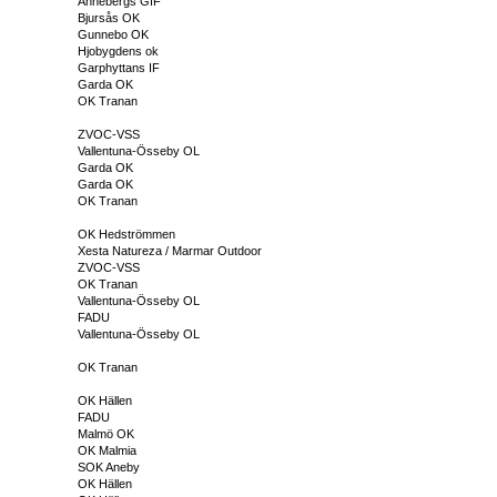
Annebergs GIF
Bjursås OK
Gunnebo OK
Hjobygdens ok
Garphyttans IF
Garda OK
OK Tranan
ZVOC-VSS
Vallentuna-Össeby OL
Garda OK
Garda OK
OK Tranan
OK Hedströmmen
Xesta Natureza / Marmar Outdoor
ZVOC-VSS
OK Tranan
Vallentuna-Össeby OL
FADU
Vallentuna-Össeby OL
OK Tranan
OK Hällen
FADU
Malmö OK
OK Malmia
SOK Aneby
OK Hällen