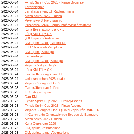
2026-05-24
Fynsk Sprint Cup 2026 - Finale Bogense
2026-05-24
Torgnyloppet
2026-05-24
Järfällasprinten, Ulf Radlers minne
2026-05-24
Mazā balva 2026 2. diena
2026-05-24
Prvenstvo Srbije u sprintu
2026-05-24
Prvenstvo Srbije u sprint mešovitim štafetama
2026-05-24
Купа Деветашко плато - 1
2026-05-24
Lång KM Täby OK
2026-05-24
§DM, sprint, Örebro län
2026-05-24
DM, sprintstafett, Örebro län
2026-05-24
JJDD Aranzadi Pamplona
2026-05-24
DM, sprint, Blekinge
2026-05-24
Lämmeltåget
2026-05-24
DM, sprintstafett, Blekinge
2026-05-24
Vittjärvs 2 dgrs Dag 2
2026-05-24
Lång KM Täby OK
2026-05-24
Faxeträffen, dag 2, medel
2026-05-24
Unionsmatchen 2026, stafett
2026-05-24
Vittjärvs 2-dagars Dag 2
2026-05-23
Faxeträffen, dag 1, lång
2026-05-23
IFK Lidingös sprint
2026-05-23
Dag-KM
2026-05-23
Fynsk Sprint Cup 2026 - Prolog Assens
2026-05-23
Fynsk Sprint Cup 2026 - Finale Assens
2026-05-23
Vittjärvs 2-dagars Dag 1 (Lokal kopia från: WIK_LA
2026-05-23
III Carreira de Orientación do Bosque do Banquete
2026-05-23
Mazā balva 2026 1. diena
2026-05-23
Купа Севлиево 2026
2026-05-23
DM, sprint, Västmanland
2026-05-23
DM, sprintstafett, Västmanland