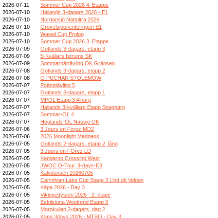
2026-07-11
Sommer Cup 2026 4. Etappe
2026-07-10
Hallands 3-dagars 2026 - E1
2026-07-10
Nordansjö Nattultra 2026
2026-07-10
Grövelsjöorienteringen E1
2026-07-10
Wawel Cup Prolog
2026-07-10
Sommer Cup 2026 3. Etappe
2026-07-09
Gotlands 3-dagars, etapp 3
2026-07-09
5-Kvällars Istrums SK
2026-07-09
Sommarnärtävling OK Gränsen
2026-07-08
Gotlands 3-dagars, etapp 2
2026-07-08
O PUCHAR STOLEMÓW
2026-07-07
Poängtävling 5
2026-07-07
Gotlands 3-dagars, etapp 1
2026-07-07
MPOL Etapp 3 Alnarp
2026-07-07
Hallands 3-kvällars Etapp Snapparp
2026-07-07
Sommar-OL 4
2026-07-07
Höglands-OL Nässjö OK
2026-07-06
3 Jours en Forez MD2
2026-07-06
2026 Moonlight Madness
2026-07-05
Gotlands 2-dagars, etapp 2, lång
2026-07-05
3 Jours en FOrez LD
2026-07-05
Kangaroo Crossing West
2026-07-05
JWOC O-Tour, 3-days-E3
2026-07-05
Kalvdansen 20260705
2026-07-05
Carinthian Lake Cup Stage 3 Lind ob Velden
2026-07-05
Kāpa 2026 - Day 3
2026-07-05
Vikingedysten 2026 - 2. etape
2026-07-05
Eskilstuna Weekend Etapp 3
2026-07-05
Morokulien 2-dagers, dag 2
2026-07-05
Kapa 3days 2026 - MTBO - Day 3