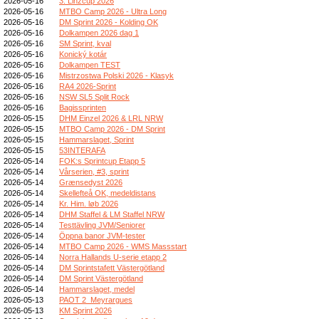
2026-05-16
3. Linzcup 2026
2026-05-16
MTBO Camp 2026 - Ultra Long
2026-05-16
DM Sprint 2026 - Kolding OK
2026-05-16
Dolkampen 2026 dag 1
2026-05-16
SM Sprint, kval
2026-05-16
Konický kotár
2026-05-16
Dolkampen TEST
2026-05-16
Mistrzostwa Polski 2026 - Klasyk
2026-05-16
RA4 2026-Sprint
2026-05-16
NSW SL5 Split Rock
2026-05-16
Bagissprinten
2026-05-15
DHM Einzel 2026 & LRL NRW
2026-05-15
MTBO Camp 2026 - DM Sprint
2026-05-15
Hammarslaget, Sprint
2026-05-15
53INTERAFA
2026-05-14
FOK:s Sprintcup Etapp 5
2026-05-14
Vårserien, #3, sprint
2026-05-14
Grænsedyst 2026
2026-05-14
Skellefteå OK, medeldistans
2026-05-14
Kr. Him. løb 2026
2026-05-14
DHM Staffel & LM Staffel NRW
2026-05-14
Testtävling JVM/Seniorer
2026-05-14
Öppna banor JVM-tester
2026-05-14
MTBO Camp 2026 - WMS Massstart
2026-05-14
Norra Hallands U-serie etapp 2
2026-05-14
DM Sprintstafett Västergötland
2026-05-14
DM Sprint Västergötland
2026-05-14
Hammarslaget, medel
2026-05-13
PAOT 2_Meyrargues
2026-05-13
KM Sprint 2026