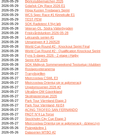
2026-05-29
Björkstubbematchen 2026
2026-05-29
Gdańsk City Race 2026 E1
2026-05-29
Höga Kusten Tredagars Sprint
2026-05-29
WCS Spec Race #1 Kinnekulle E1
2026-05-29
TEST PEW
2026-05-29
SOK Radiotest 4 Nyt løb
2026-05-28
Veteran-OL, Södra Vätterbygden
2026-05-28
Friskvårdslunken 2026-05-28
2026-05-28
Leksands serien #1
2026-05-28
Utmaningen # 3 260528
2026-05-28
World Cup Round #2 - Knockout Sprint Final
2026-05-28
World Cup Round #2 - Qualification Knockout Sprint
2026-05-28
Fyns 5-dages 2026 - 2 etape i Højby
2026-05-28
Sprint-KM 2026
2026-05-28
SOK Midtjysk Sommerweekend Testsetup i klubben
2026-05-28
Roslagsveteranerna
2026-05-27
Trarydsgrillen
2026-05-27
Mistrzostwa CSWL E3
2026-05-27
Mistrzostwa Orientuj się w aglomeracji
2026-05-27
Ungdomsserien 2026 #2
2026-05-27
Ultralång-DM Gästrikland
2026-05-27
Skolmästerskap 2026
2026-05-27
Park Tour Värmland Etapp 3
2026-05-27
Park Tour Värmland, Kil E4
2026-05-27
ACING TROFEO SAN FERNANDO
2026-05-27
PAOT N°4 La Torse
2026-05-27
Stockholm City Cup Etapp 3
2026-05-27
Mistrzostwa Orientuj się w aglomeracji - dziewczyn
2026-05-26
Poängtävling 1
2026-05-26
Dalaserien MTBO #2