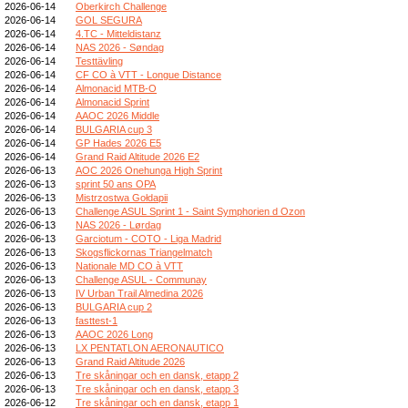
2026-06-14
Oberkirch Challenge
2026-06-14
GOL SEGURA
2026-06-14
4.TC - Mitteldistanz
2026-06-14
NAS 2026 - Søndag
2026-06-14
Testtävling
2026-06-14
CF CO à VTT - Longue Distance
2026-06-14
Almonacid MTB-O
2026-06-14
Almonacid Sprint
2026-06-14
AAOC 2026 Middle
2026-06-14
BULGARIA cup 3
2026-06-14
GP Hades 2026 E5
2026-06-14
Grand Raid Altitude 2026 E2
2026-06-13
AOC 2026 Onehunga High Sprint
2026-06-13
sprint 50 ans OPA
2026-06-13
Mistrzostwa Gołdapii
2026-06-13
Challenge ASUL Sprint 1 - Saint Symphorien d Ozon
2026-06-13
NAS 2026 - Lørdag
2026-06-13
Garciotum - COTO - Liga Madrid
2026-06-13
Skogsflickornas Triangelmatch
2026-06-13
Nationale MD CO à VTT
2026-06-13
Challenge ASUL - Communay
2026-06-13
IV Urban Trail Almedina 2026
2026-06-13
BULGARIA cup 2
2026-06-13
fasttest-1
2026-06-13
AAOC 2026 Long
2026-06-13
LX PENTATLON AERONAUTICO
2026-06-13
Grand Raid Altitude 2026
2026-06-13
Tre skåningar och en dansk, etapp 2
2026-06-13
Tre skåningar och en dansk, etapp 3
2026-06-12
Tre skåningar och en dansk, etapp 1