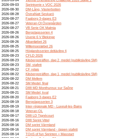
2026-09-03
Sprintserie x VOC 2026
2026-08-30
DM-Lång, Västerbotten
2026-08-28
ÖstraNatt Seskarö
2026-08-27
Faaborg 3-dages E3
2026-08-27
Veteran-Ol Öxnegården
2026-08-27
VB Serie OK Malmia
2026-08-26
Bergslagsserien 4
2026-08-26
Userie 6 V Blekinge
2026-08-26
Albaniløbet 26
2026-08-25
Willemoesløbet 26
2026-08-25
Höglandsserien deltävling 4
2026-08-23
CFLD 2026
2026-08-23
Kilsbergsträffen, dag 2, medel (publiktävling SM)
2026-08-23
SM, stafett
2026-08-22
CF relais
2026-08-22
Kilsbergsträffen, dag 1, medel (publiktävling SM)
2026-08-22
DM Mellem
2026-08-22
SM Medel, final
2026-08-21
D88 MD Monthureux sur Saône
2026-08-21
SM Medel, kval
2026-08-20
Faaborg 3-dages E2
2026-08-19
Bergslagsserien 3
2026-08-19
Inter-régionale MD - Luxeuil-les-Bains
2026-08-18
Veteran-OL
2026-08-17
D88 LD Tignécourt
2026-08-16
D88 Sprint Vittel
2026-08-16
DM sprint Värmland
2026-08-16
DM sprint Värmland - öppen stafett
2026-08-14
TOnS of fun Sprinten + Masstart