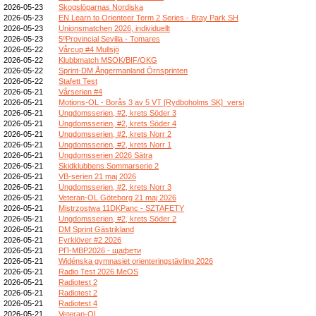
2026-05-23
Skogslöparnas Nordiska
2026-05-23
EN Learn to Orienteer Term 2 Series - Bray Park SH
2026-05-23
Unionsmatchen 2026, individuellt
2026-05-23
5ºProvincial Sevilla - Tomares
2026-05-22
Vårcup #4 Mullsjö
2026-05-22
Klubbmatch MSOK/BIF/OKG
2026-05-22
Sprint-DM Ångermanland Örnsprinten
2026-05-22
Stafett Test
2026-05-21
Vårserien #4
2026-05-21
Motions-OL - Borås 3 av 5 VT [Rydboholms SK]_versi
2026-05-21
Ungdomsserien, #2, krets Söder 3
2026-05-21
Ungdomsserien, #2, krets Söder 4
2026-05-21
Ungdomsserien, #2, krets Norr 2
2026-05-21
Ungdomsserien, #2, krets Norr 1
2026-05-21
Ungdomsserien 2026 Sätra
2026-05-21
Skidklubbens Sommarserie 2
2026-05-21
VB-serien 21 maj 2026
2026-05-21
Ungdomsserien, #2, krets Norr 3
2026-05-21
Veteran-OL Göteborg 21 maj 2026
2026-05-21
Mistrzostwa 11DKPanc - SZTAFETY
2026-05-21
Ungdomsserien, #2, krets Söder 2
2026-05-21
DM Sprint Gästrikland
2026-05-21
Fyrklöver #2 2026
2026-05-21
РП-МВР2026 - щафети
2026-05-21
Widénska gymnasiet orienteringstävling 2026
2026-05-21
Radio Test 2026 MeOS
2026-05-21
Radiotest 2
2026-05-21
Radiotest 2
2026-05-21
Radiotest 4
2026-05-21
Veteran-OL