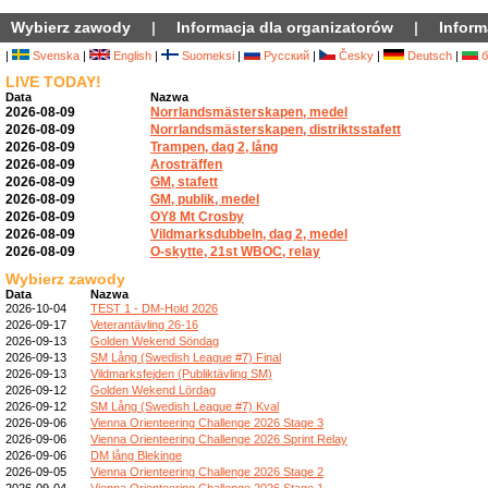
Wybierz zawody
|
Informacja dla organizatorów
|
Inform
|
Svenska
|
English
|
Suomeksi
|
Русский
|
Česky
|
Deutsch
|
б
LIVE TODAY!
Data
Nazwa
2026-08-09
Norrlandsmästerskapen, medel
2026-08-09
Norrlandsmästerskapen, distriktsstafett
2026-08-09
Trampen, dag 2, lång
2026-08-09
Arosträffen
2026-08-09
GM, stafett
2026-08-09
GM, publik, medel
2026-08-09
OY8 Mt Crosby
2026-08-09
Vildmarksdubbeln, dag 2, medel
2026-08-09
O-skytte, 21st WBOC, relay
Wybierz zawody
Data
Nazwa
2026-10-04
TEST 1 - DM-Hold 2026
2026-09-17
Veterantävling 26-16
2026-09-13
Golden Wekend Söndag
2026-09-13
SM Lång (Swedish League #7) Final
2026-09-13
Vildmarksfejden (Publiktävling SM)
2026-09-12
Golden Wekend Lördag
2026-09-12
SM Lång (Swedish League #7) Kval
2026-09-06
Vienna Orienteering Challenge 2026 Stage 3
2026-09-06
Vienna Orienteering Challenge 2026 Sprint Relay
2026-09-06
DM lång Blekinge
2026-09-05
Vienna Orienteering Challenge 2026 Stage 2
2026-09-04
Vienna Orienteering Challenge 2026 Stage 1