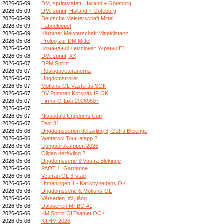
2026-05-09
DM, sprintstafett, Halland + Göteborg
2026-05-09
DM, sprint, Halland + Göteborg
2026-05-09
Deutsche Meisterschaft Mittel
2026-05-09
Fäbodloppet
2026-05-09
Kärntner Meisterschaft Mitteldistanz
2026-05-08
Prolog zur DM Mittel
2026-05-08
Командний чемпіонат України E1
2026-05-08
DM, sprint, XX
2026-05-07
DPM Sprint
2026-05-07
Roslagsveteranerna
2026-05-07
Ungdomstrollet
2026-05-07
Motions-OL Västerås SOK
2026-05-07
DV Pumoen Korsnäs IF OK
2026-05-07
Firma-O-Løb 20260507
2026-05-07
2026-05-07
Nissadals Ungdoms Cup
2026-05-07
Test 81
2026-05-06
Ungdomsserien deltävling 3, Östra Blekinge
2026-05-06
Wettersol Tour, etapp 2
2026-05-06
Ljungsbrokampen 2026
2026-05-06
Oligan deltävling 2
2026-05-06
Ungdomsserie 3 Västra Blekinge
2026-05-06
PAOT 1_Gardanne
2026-05-06
Veteran OL 3-stad
2026-05-06
Utmaningen 1 - Karlsbyhedens OK
2026-05-06
Ungdomsserie & Motions-OL
2026-05-06
Vårserien, #2, lång
2026-05-06
Dalaserien MTBO #1
2026-05-06
KM Sprint OLTeamet OCK
2026-05-06
KTHM 2026