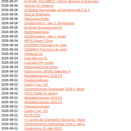
2026-08-07
O-skytte, 21st WBOC, classic distance (Lokal kopia
2026-08-06
Veteran-OL Vederyd
2026-08-06
20260806 Havnardalur på færøerne løb 3 af 4
2026-08-06
Veteran Malingsbo
2026-08-06
Stjärnorpsmedeln
2026-08-06
Distriktsmatch - dag 2, Sprintstafett
2026-08-05
Borlänge Sommarsprint #1
2026-08-05
Klubbmästerskap
2026-08-05
Distriktsmatch - dag 1, medel
2026-08-04
MPOL Etapp 7 Oxie
2026-08-04
20260804 Thorshavn by night
2026-08-04
20260804 Thorshavn by night
2026-08-04
Höglands OL
2026-08-04
Dala Veteran OL
2026-08-04
Gunnebo OK, medel
2026-08-04
Kretsmästerskap sprint
2026-08-03
Närkeserien i MTBO deltävling 4
2026-08-02
MedeltidsKampen 2026 E3
2026-08-02
Hagatorpslången
2026-08-02
Sudety Cup - E4
2026-08-02
Ziemeļvidzemes čempionāts 2026 2. diena
2026-08-02
VÖOL Radio Ny tävling
2026-08-01
MedeltidsKampen 2026 E1
2026-08-01
MedeltidsKampen 2026 E2
2026-08-01
Hagatorpsmedeln
2026-08-01
Sudety Cup - E3
2026-08-01
BLTM 2026
2026-08-01
V Carreira de Orientación Nocturna - Marin
2026-08-01
Ziemeļvidzemes čempionāts 2026 1. diena
2026-08-01
Ungdomens 10-mila HD20