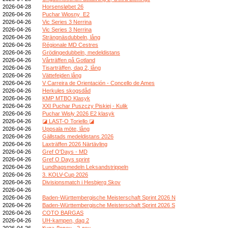
2026-04-28
Horsensløbet 26
2026-04-26
Puchar Wiosny_E2
2026-04-26
Vic Series 3 Nerrina
2026-04-26
Vic Series 3 Nerrina
2026-04-26
Strängnäsdubbeln, lång
2026-04-26
Régionale MD Cestres
2026-04-26
Grödingedubbeln, medeldistans
2026-04-26
Vårträffen på Gotland
2026-04-26
Tisarträffen, dag 2, lång
2026-04-26
Vättefejden lång
2026-04-26
V Carreira de Orientación - Concello de Ames
2026-04-26
Herkules skogsdåd
2026-04-26
KMP MTBO Klasyk
2026-04-26
XXI Puchar Puszczy Piskiej - Kulik
2026-04-26
Puchar Wisły 2026 E2 klasyk
2026-04-26
◪ LAST-O Toriello ◪
2026-04-26
Uppsala möte, lång
2026-04-26
Gällstads medeldistans 2026
2026-04-26
Laxträffen 2026 Närtävling
2026-04-26
Gref O'Days - MD
2026-04-26
Gref O Days sprint
2026-04-26
Lundhagsmedeln Leksandstrippeln
2026-04-26
3. KOLV-Cup 2026
2026-04-26
Divisionsmatch i Hesbjerg Skov
2026-04-26
2026-04-26
Baden-Württembergische Meisterschaft Sprint 2026 N
2026-04-26
Baden-Württembergische Meisterschaft Sprint 2026 S
2026-04-26
COTO BARGAS
2026-04-26
UH-kampen, dag 2
2026-04-26
Купа Ловеч - 2 ден