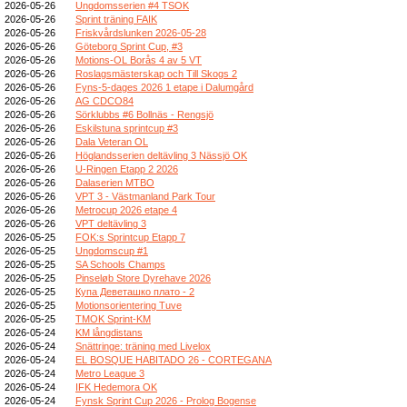
2026-05-26
Ungdomsserien #4 TSOK
2026-05-26
Sprint träning FAIK
2026-05-26
Friskvårdslunken 2026-05-28
2026-05-26
Göteborg Sprint Cup, #3
2026-05-26
Motions-OL Borås 4 av 5 VT
2026-05-26
Roslagsmästerskap och Till Skogs 2
2026-05-26
Fyns-5-dages 2026 1 etape i Dalumgård
2026-05-26
AG CDCO84
2026-05-26
Sörklubbs #6 Bollnäs - Rengsjö
2026-05-26
Eskilstuna sprintcup #3
2026-05-26
Dala Veteran OL
2026-05-26
Höglandsserien deltävling 3 Nässjö OK
2026-05-26
U-Ringen Etapp 2 2026
2026-05-26
Dalaserien MTBO
2026-05-26
VPT 3 - Västmanland Park Tour
2026-05-26
Metrocup 2026 etape 4
2026-05-26
VPT deltävling 3
2026-05-25
FOK:s Sprintcup Etapp 7
2026-05-25
Ungdomscup #1
2026-05-25
SA Schools Champs
2026-05-25
Pinseløb Store Dyrehave 2026
2026-05-25
Купа Деветашко плато - 2
2026-05-25
Motionsorientering Tuve
2026-05-25
TMOK Sprint-KM
2026-05-24
KM långdistans
2026-05-24
Snättringe: träning med Livelox
2026-05-24
EL BOSQUE HABITADO 26 - CORTEGANA
2026-05-24
Metro League 3
2026-05-24
IFK Hedemora OK
2026-05-24
Fynsk Sprint Cup 2026 - Prolog Bogense