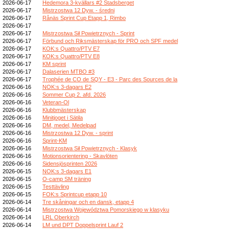
2026-06-17
Hedemora 3-kvällars #2 Stadsberget
2026-06-17
Mistrzostwa 12 Dyw. - średni
2026-06-17
Rånäs Sprint Cup Etapp 1, Rimbo
2026-06-17
2026-06-17
Mistrzostwa Sił Powietrznych - Sprint
2026-06-17
Förbund och Riksmästerskap för PRO och SPF medel
2026-06-17
KOK:s Quattro/PTV E7
2026-06-17
KOK:s Quattro/PTV E8
2026-06-17
KM sprint
2026-06-17
Dalaserien MTBO #3
2026-06-17
Trophée de CO de SQY - E3 - Parc des Sources de la
2026-06-16
NOK:s 3-dagars E2
2026-06-16
Sommer Cup 2. afd. 2026
2026-06-16
Veteran-Ol
2026-06-16
Klubbmästerskap
2026-06-16
Minitjoget i Sätila
2026-06-16
DM, medel, Medelpad
2026-06-16
Mistrzostwa 12 Dyw. - sprint
2026-06-16
Sprint-KM
2026-06-16
Mistrzostwa Sił Powietrznych - Klasyk
2026-06-16
Motionsorientering - Skavlöten
2026-06-16
Sidensjösprinten 2026
2026-06-15
NOK:s 3-dagars E1
2026-06-15
O-camp SM träning
2026-06-15
Testtävling
2026-06-15
FOK:s Sprintcup etapp 10
2026-06-14
Tre skåningar och en dansk, etapp 4
2026-06-14
Mistrzostwa Województwa Pomorskiego w klasyku
2026-06-14
LRL Oberkirch
2026-06-14
LM und DPT Doppelsprint Lauf 2