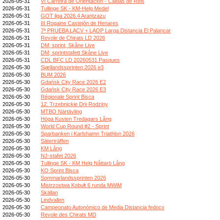
2026-05-31
VI Carreira de Orientación - Caldas de Reis
2026-05-31
Tullinge SK - KM-Helg Medel
2026-05-31
GOT liga 2026.4 Arantzazu
2026-05-31
III Rogaine Castejón de Henares
2026-05-31
7ª PRUEBA LACV + LAOP Larga Distancia El Palancar
2026-05-31
Revole de Chirats LD 2026
2026-05-31
DM, sprint, Skåne Live
2026-05-31
DM, sprintstafett Skåne Live
2026-05-31
CDL BFC LD 20260531 Pasques
2026-05-30
Sjællandssprinten 2026 e3
2026-05-30
BUM 2026
2026-05-30
Gdańsk City Race 2026 E2
2026-05-30
Gdańsk City Race 2026 E3
2026-05-30
Régionale Sprint Bisca
2026-05-30
12. Trzebnickie Dni Rodziny
2026-05-30
MTBO Närtävling
2026-05-30
Höga Kusten Tredagars Lång
2026-05-30
World Cup Round #2 - Sprint
2026-05-30
Sparbanken i Karlshamn Triathlon 2026
2026-05-30
Säterträffen
2026-05-30
KM Lång
2026-05-30
NJ-stafet 2026
2026-05-30
Tullinge SK - KM Helg Nåttarö Lång
2026-05-30
KO Sprint Bisca
2026-05-30
Sommarlandssprinten 2026
2026-05-30
Mistrzostwa Kobułt 6 runda MWiM
2026-05-30
Skällan
2026-05-30
Lindvallen
2026-05-30
Campeonato Autonómico de Media Distancia fedocv
2026-05-30
Revole des Chirats MD