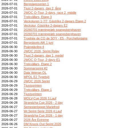
2026-07-01
Bergslagsserien 1
2026-07-01
Tjust 2-dagars, dag 2, lång
2026-07-01
JWOC O-Tour, 2-days, race 2, middle
2026-07-01
Trekvällars, Etapp 3
2026-07-01
Veckoturen 1-7/7, Gästrike 2-dagars Etapp 2
2026-07-01
Veckotur, Gästrike 2-dagars E2
2026-07-01
20260701 træningsløb spangsberghaven
2026-07-01
20260701 træningsløb spangsberghaven
2026-07-01
Trophée de CO de SQY - E5 - Porchefontaine
2026-07-01
Bergnäsets AIK 1 juni
2026-06-30
Poängtävling 4
2026-06-30
JWOC 2026, Sprint Relay
2026-06-30
Tjust 2-dagars, dag 1, medel
2026-06-30
JWOC O-Tour, 2-days-E1
2026-06-30
Trekvällars, Etapp 2
2026-06-30
Sommarsprint #2
2026-06-30
Dala Veteran OL
2026-06-30
MPOL E2 Tygelsjö
2026-06-29
JWOC 2026 Sprint
2026-06-29
Tjustsprinten
2026-06-29
Trekvällars, Etapp 1
2026-06-29
Tjustsprinten
2026-06-28
WOLV-Cup 2026 3.Lauf
2026-06-28
Strandzha Cup 2026 - 2 day
2026-06-27
Semesterloppet Mariefred
2026-06-27
Wr.Sprint-Serie 2026 4.Lauf
2026-06-27
Strandzha Cup 2026 - 1 day
2026-06-27
2026 Åre Extreme
2026-06-26
DM Knock-Out Sprint 2026