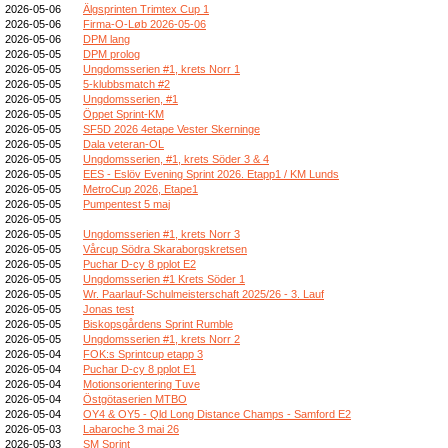
2026-05-06
Älgsprinten Trimtex Cup 1
2026-05-06
Firma-O-Løb 2026-05-06
2026-05-06
DPM lang
2026-05-05
DPM prolog
2026-05-05
Ungdomsserien #1, krets Norr 1
2026-05-05
5-klubbsmatch #2
2026-05-05
Ungdomsserien, #1
2026-05-05
Öppet Sprint-KM
2026-05-05
SF5D 2026 4etape Vester Skerninge
2026-05-05
Dala veteran-OL
2026-05-05
Ungdomsserien, #1, krets Söder 3 & 4
2026-05-05
EES - Eslöv Evening Sprint 2026. Etapp1 / KM Lunds
2026-05-05
MetroCup 2026, Etape1
2026-05-05
Pumpentest 5 maj
2026-05-05
2026-05-05
Ungdomsserien #1, krets Norr 3
2026-05-05
Vårcup Södra Skaraborgskretsen
2026-05-05
Puchar D-cy 8 pplot E2
2026-05-05
Ungdomsserien #1 Krets Söder 1
2026-05-05
Wr. Paarlauf-Schulmeisterschaft 2025/26 - 3. Lauf
2026-05-05
Jonas test
2026-05-05
Biskopsgårdens Sprint Rumble
2026-05-05
Ungdomsserien #1, krets Norr 2
2026-05-04
FOK:s Sprintcup etapp 3
2026-05-04
Puchar D-cy 8 pplot E1
2026-05-04
Motionsorientering Tuve
2026-05-04
Östgötaserien MTBO
2026-05-04
OY4 & OY5 - Qld Long Distance Champs - Samford E2
2026-05-03
Labaroche 3 mai 26
2026-05-03
SM Sprint