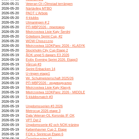
2026-05-21
Veteran-Ol i Ölmstad terrängen
2026-05-20
Närtävling MTBO
2026-05-20
PAOT L'Arbois
2026-05-20
4-klubbs
2026-05-20
Utmaningen # 2
2026-05-20
РП-МВР2026 - приложно
2026-05-20
Mistrzostwa Lisie Kąty Śerdni
2026-05-20
Göteborg Sprint Cup, #2
2026-05-20
WOW Choszczno
2026-05-20
Mistrzostwa 11DKPanc 2026 - KLASYK
2026-05-20
Stockholm City Cup Etapp 2
2026-05-19
ÅOK ungd 5-dagars E3 2026
2026-05-19
Eslöv Evening Sprint 2026. Etapp3
2026-05-19
Vårcup #3
2026-05-19
Sprint Enbacken 14
2026-05-19
U-ringen etapp1
2026-05-19
Wr. Schulmeisterschaft 2025/26
2026-05-19
РП-МВР2026 - индивидуално
2026-05-19
Mistrzostwa Lisie Kąty Klasyk
2026-05-19
Mistrzostwa 11DKPanc 2026 - MIDDLE
2026-05-19
5-klubbsmatch #3
2026-05-19
2026-05-19
Ungdomsserien #3 2026
2026-05-19
Metrocup 2026 etape 3
2026-05-19
Dala Veteran-OL Korsnäs IF OK
2026-05-19
VPT Del 2
2026-05-19
Ungdomsserie #2 och NOK-träning
2026-05-19
Københavner Cup 2. Etape
2026-05-18
FOK:s Sprintcup Etapp 6
2026-05-18
Östgötaserien #2