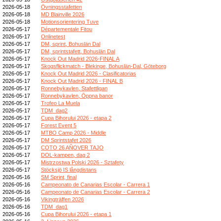
2026-05-18
Övningsstafetten
2026-05-18
MD Blainville 2026
2026-05-18
Motionsorientering Tuve
2026-05-17
Départementale Fitou
2026-05-17
Onlinetest
2026-05-17
DM, sprint, Bohuslän Dal
2026-05-17
DM, sprintstafett, Bohuslän Dal
2026-05-17
Knock Out Madrid 2026-FINAL A
2026-05-17
Skogsflickmatch - Blekinge, Bohuslän-Dal, Göteborg
2026-05-17
Knock Out Madrid 2026 - Clasificatorias
2026-05-17
Knock Out Madrid 2026 - FINAL B
2026-05-17
Ronnebykavlen, Stafettligan
2026-05-17
Ronnebykavlen, Öppna banor
2026-05-17
Trofeo La Muela
2026-05-17
TDM_dag2
2026-05-17
Cupa Bihorului 2026 - etapa 2
2026-05-17
Forest Event 5
2026-05-17
MTBO Camp 2026 - Middle
2026-05-17
DM Sprintstafet 2026
2026-05-17
COTO 26 AÑOVER TAJO
2026-05-17
DOL-kampen, dag 2
2026-05-17
Mistrzostwa Polski 2026 - Sztafety
2026-05-17
Stöcksjö IS långdistans
2026-05-16
SM Sprint, final
2026-05-16
Campeonato de Canarias Escolar - Carrera 1
2026-05-16
Campeonato de Canarias Escolar - Carrera 2
2026-05-16
Vikingträffen 2026
2026-05-16
TDM_dag1
2026-05-16
Cupa Bihorului 2026 - etapa 1