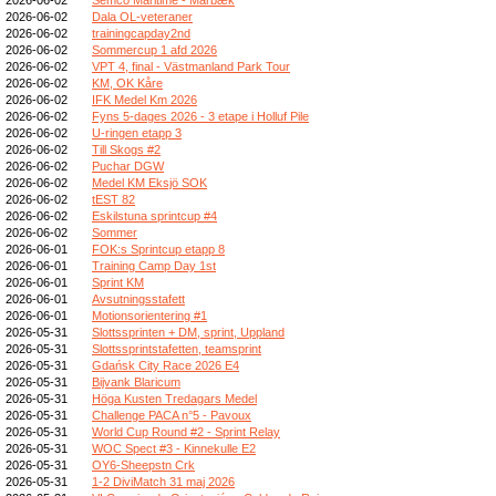
2026-06-02
Dala OL-veteraner
2026-06-02
trainingcapday2nd
2026-06-02
Sommercup 1 afd 2026
2026-06-02
VPT 4, final - Västmanland Park Tour
2026-06-02
KM, OK Kåre
2026-06-02
IFK Medel Km 2026
2026-06-02
Fyns 5-dages 2026 - 3 etape i Holluf Pile
2026-06-02
U-ringen etapp 3
2026-06-02
Till Skogs #2
2026-06-02
Puchar DGW
2026-06-02
Medel KM Eksjö SOK
2026-06-02
tEST 82
2026-06-02
Eskilstuna sprintcup #4
2026-06-02
Sommer
2026-06-01
FOK:s Sprintcup etapp 8
2026-06-01
Training Camp Day 1st
2026-06-01
Sprint KM
2026-06-01
Avsutningsstafett
2026-06-01
Motionsorientering #1
2026-05-31
Slottssprinten + DM, sprint, Uppland
2026-05-31
Slottssprintstafetten, teamsprint
2026-05-31
Gdańsk City Race 2026 E4
2026-05-31
Bijvank Blaricum
2026-05-31
Höga Kusten Tredagars Medel
2026-05-31
Challenge PACA n°5 - Pavoux
2026-05-31
World Cup Round #2 - Sprint Relay
2026-05-31
WOC Spect #3 - Kinnekulle E2
2026-05-31
OY6-Sheepstn Crk
2026-05-31
1-2 DiviMatch 31 maj 2026