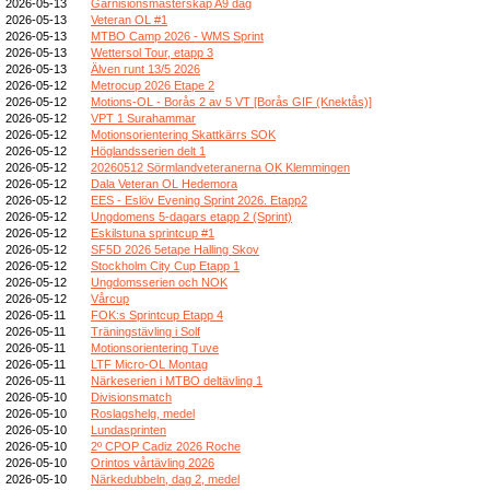
2026-05-13
Garnisionsmästerskap A9 dag
2026-05-13
Veteran OL #1
2026-05-13
MTBO Camp 2026 - WMS Sprint
2026-05-13
Wettersol Tour, etapp 3
2026-05-13
Älven runt 13/5 2026
2026-05-12
Metrocup 2026 Etape 2
2026-05-12
Motions-OL - Borås 2 av 5 VT [Borås GIF (Knektås)]
2026-05-12
VPT 1 Surahammar
2026-05-12
Motionsorientering Skattkärrs SOK
2026-05-12
Höglandsserien delt 1
2026-05-12
20260512 Sörmlandveteranerna OK Klemmingen
2026-05-12
Dala Veteran OL Hedemora
2026-05-12
EES - Eslöv Evening Sprint 2026. Etapp2
2026-05-12
Ungdomens 5-dagars etapp 2 (Sprint)
2026-05-12
Eskilstuna sprintcup #1
2026-05-12
SF5D 2026 5etape Halling Skov
2026-05-12
Stockholm City Cup Etapp 1
2026-05-12
Ungdomsserien och NOK
2026-05-12
Vårcup
2026-05-11
FOK:s Sprintcup Etapp 4
2026-05-11
Träningstävling i Solf
2026-05-11
Motionsorientering Tuve
2026-05-11
LTF Micro-OL Montag
2026-05-11
Närkeserien i MTBO deltävling 1
2026-05-10
Divisionsmatch
2026-05-10
Roslagshelg, medel
2026-05-10
Lundasprinten
2026-05-10
2º CPOP Cadiz 2026 Roche
2026-05-10
Orintos vårtävling 2026
2026-05-10
Närkedubbeln, dag 2, medel