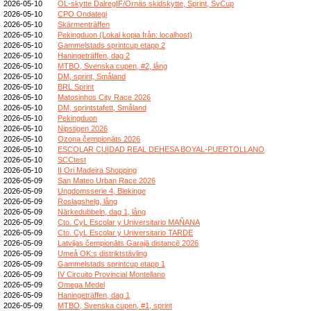
2026-05-10
OL-skytte DalregIF/Ornäs skidskytte, Sprint, SvCup
2026-05-10
CPO Ondategi
2026-05-10
Skärmenträffen
2026-05-10
Pekingduon (Lokal kopia från: localhost)
2026-05-10
Gammelstads sprintcup etapp 2
2026-05-10
Haningeträffen, dag 2
2026-05-10
MTBO, Svenska cupen, #2, lång
2026-05-10
DM, sprint, Småland
2026-05-10
BRL Sprint
2026-05-10
Matosinhos City Race 2026
2026-05-10
DM, sprintstafett, Småland
2026-05-10
Pekingduon
2026-05-10
Nipstigen 2026
2026-05-10
Ozona čempionāts 2026
2026-05-10
ESCOLAR CUIDAD REAL DEHESA BOYAL-PUERTOLLANO
2026-05-10
SCCtest
2026-05-10
II Ori Madeira Shopping
2026-05-09
San Mateo Urban Race 2026
2026-05-09
Ungdomsserie 4, Blekinge
2026-05-09
Roslagshelg, lång
2026-05-09
Närkedubbeln, dag 1, lång
2026-05-09
Cto. CyL Escolar y Universitario MAÑANA
2026-05-09
Cto. CyL Escolar y Universitario TARDE
2026-05-09
Latvijas čempionāts Garajā distancē 2026
2026-05-09
Umeå OK:s distriktstävling
2026-05-09
Gammelstads sprintcup etapp 1
2026-05-09
IV Circuito Provincial Montellano
2026-05-09
Omega Medel
2026-05-09
Haningeträffen, dag 1
2026-05-09
MTBO, Svenska cupen, #1, sprint