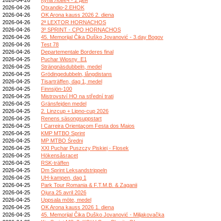
2026-04-26
Otxandio-2.EHOK
2026-04-26
OK Arona kauss 2026 2. diena
2026-04-26
2ª LEXTOR HORNACHOS
2026-04-26
3º SPRINT - CPO HORNACHOS
2026-04-26
45. Memorijal Čika Duško Jovanović - 3.day Bogov
2026-04-26
Test 78
2026-04-26
Departementale Borderes final
2026-04-25
Puchar Wiosny_E1
2026-04-25
Strängnäsdubbeln, medel
2026-04-25
Grödingedubbeln, långdistans
2026-04-25
Tisarträffen, dag 1, medel
2026-04-25
Finnsjön-100
2026-04-25
Mistrovství HO na střední trati
2026-04-25
Gränsfejden medel
2026-04-25
2. Linzcup + Lipno-cup 2026
2026-04-25
Renens säsongsuppstart
2026-04-25
I Carreira Orientaçom Festa dos Maios
2026-04-25
KMP MTBO Sprint
2026-04-25
MP MTBO Średni
2026-04-25
XXI Puchar Puszczy Piskiej - Flosek
2026-04-25
Hökensåsracet
2026-04-25
RSK-träffen
2026-04-25
Dm Sprint Leksandstrippeln
2026-04-25
UH-kampen, dag 1
2026-04-25
Park Tour Romania & F.T.M.B. & Zaganii
2026-04-25
Ojura 25 avril 2026
2026-04-25
Uppsala möte, medel
2026-04-25
OK Arona kauss 2026 1. diena
2026-04-25
45. Memorijal Čika Duško Jovanović - Miljakovačka