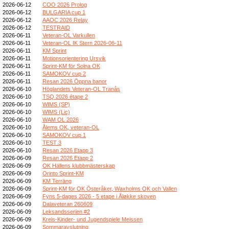
2026-06-12
COO 2026 Prolog
2026-06-12
BULGARIA cup 1
2026-06-12
AAOC 2026 Relay
2026-06-12
TESTRAID
2026-06-11
Veteran-OL Varkullen
2026-06-11
Veteran-OL IK Stern 2026-06-11
2026-06-11
KM Sprint
2026-06-11
Motionsorientering Ursvik
2026-06-11
Sprint-KM för Solna OK
2026-06-11
SAMOKOV cup 2
2026-06-11
Resan 2026 Öppna banor
2026-06-10
Höglandets Veteran-OL Tranås
2026-06-10
TSQ 2026 étape 2
2026-06-10
WIMS (SP)
2026-06-10
WIMS (Lic)
2026-06-10
WAM OL 2026
2026-06-10
Ålems OK, veteran-OL
2026-06-10
SAMOKOV cup 1
2026-06-10
TEST 3
2026-06-10
Resan 2026 Etapp 3
2026-06-09
Resan 2026 Etapp 2
2026-06-09
OK Hällens klubbmästerskap
2026-06-09
Orinto Sprint-KM
2026-06-09
KM Terräng
2026-06-09
Sprint-KM för OK Österåker, Waxholms OK och Vallen
2026-06-09
Fyns 5-dages 2026 - 5 etape i Åløkke skoven
2026-06-09
Dalaveteran 260609
2026-06-09
Leksandsserien #2
2026-06-09
Kreis-Kinder- und Jugendspiele Meissen
2026-06-09
Sommaravslutning