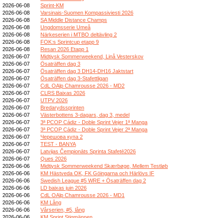
2026-06-08
Sprint-KM
2026-06-08
Varsinais-Suomen Kompassiviesti 2026
2026-06-08
SA Middle Distance Champs
2026-06-08
Ungdomsserie Umeå
2026-06-08
Närkeserien i MTBO deltävling 2
2026-06-08
FOK:s Sprintcup etapp 9
2026-06-08
Resan 2026 Etapp 1
2026-06-07
Midtjysk Sommerweekend, Linå Vesterskov
2026-06-07
Ösaträffen dag 3
2026-06-07
Ösaträffen dag 3 DH14-DH16 Jaktstart
2026-06-07
Ösaträffen dag 3-Stafettligan
2026-06-07
CdL OAlp Chamrousse 2026 - MD2
2026-06-07
CLRS Baixas 2026
2026-06-07
UTPV 2026
2026-06-07
Bredarydssprinten
2026-06-07
Västerbottens 3-dagars, dag 3, medel
2026-06-07
3ª PCOP Cádiz - Doble Sprint Vejer 1ª Manga
2026-06-07
3ª PCOP Cádiz - Doble Sprint Vejer 2ª Manga
2026-06-07
Черешова купа 2
2026-06-07
TEST - BANYA
2026-06-07
Latvijas Čempionāts Sprinta Stafetē2026
2026-06-07
Ques 2026
2026-06-06
Midtjysk Sommerweekend Skærbøge, Mellem Testløb
2026-06-06
KM Hästveda OK, FK Göingarna och Härlövs IF
2026-06-06
Swedish League #5 WRE + Ösaträffen dag 2
2026-06-06
LD baixas juin 2026
2026-06-06
CdL OAlp Chamrousse 2026 - MD1
2026-06-06
KM Lång
2026-06-06
Vårserien, #5, lång
2026-06-06
KM Sprint Stigmännen