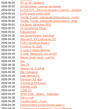
2026-05-03
ДП 12-18 - Щафети
2026-05-03
ДП Ветерани - средна дистанция
2026-05-03
OY4 & OY5 - Qld Long Distance Champs - Samford
2026-05-03
LSVS sporta spēles 2026
2026-05-03
Tiomila, Tranås, individuella öppna klasser, sönda
2026-05-02
Tiomila, Tranås, individuella öppna klasser, lörda
2026-05-01
OK Älmes vårtävling 2026
2026-05-01
VII GIGANTES TRAIL
2026-05-01
Polkasprinten
2026-04-30
Akl School Relays_Individual
2026-04-30
VeteranOL IFK Linköpings OS
2026-04-29
FOK:s Sprintcup Etapp 2
2026-04-29
Fyrklöver #1 2026
2026-04-29
U-serie 2 Västra Blekinge
2026-04-29
U-serie, MotionsOL och MTBO
2026-04-29
Wiener Sprint-Serie - Lauf #2
2026-04-29
test
2026-04-29
Test 79
2026-04-28
Veteran-OL Tranhult
2026-04-28
Mitt i Sörmland
2026-04-28
Dala Veteran OL
2026-04-28
Vårserien, #1, lång
2026-04-28
3.Schulcup KTN Auen
2026-04-28
4-klubbs 2026
2026-04-28
CSWL E2
2026-04-28
SF5D 2026 - 3etape - Sofienlund
2026-04-28
Пліч-о-пліч
2026-04-28
5-kubbsmatch - Trosa
2026-04-28
Vätterbygdens ungdomsserie etapp 2
2026-04-28
Ungdomsserien deltävling 2, Östra Blekinge