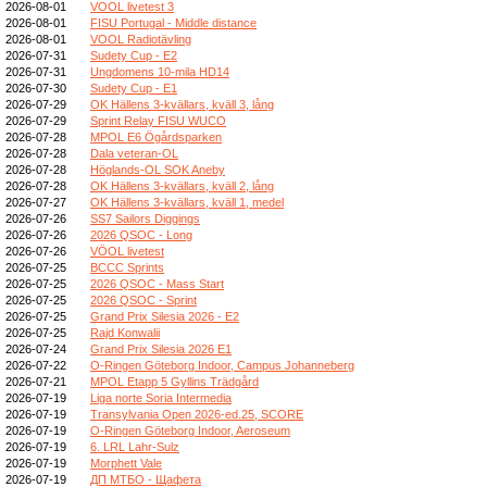
2026-08-01
VOOL livetest 3
2026-08-01
FISU Portugal - Middle distance
2026-08-01
VOOL Radiotävling
2026-07-31
Sudety Cup - E2
2026-07-31
Ungdomens 10-mila HD14
2026-07-30
Sudety Cup - E1
2026-07-29
OK Hällens 3-kvällars, kväll 3, lång
2026-07-29
Sprint Relay FISU WUCO
2026-07-28
MPOL E6 Ögårdsparken
2026-07-28
Dala veteran-OL
2026-07-28
Höglands-OL SOK Aneby
2026-07-28
OK Hällens 3-kvällars, kväll 2, lång
2026-07-27
OK Hällens 3-kvällars, kväll 1, medel
2026-07-26
SS7 Sailors Diggings
2026-07-26
2026 QSOC - Long
2026-07-26
VÖOL livetest
2026-07-25
BCCC Sprints
2026-07-25
2026 QSOC - Mass Start
2026-07-25
2026 QSOC - Sprint
2026-07-25
Grand Prix Silesia 2026 - E2
2026-07-25
Rajd Konwalii
2026-07-24
Grand Prix Silesia 2026 E1
2026-07-22
O-Ringen Göteborg Indoor, Campus Johanneberg
2026-07-21
MPOL Etapp 5 Gyllins Trädgård
2026-07-19
Liga norte Soria Intermedia
2026-07-19
Transylvania Open 2026-ed.25, SCORE
2026-07-19
O-Ringen Göteborg Indoor, Aeroseum
2026-07-19
6. LRL Lahr-Sulz
2026-07-19
Morphett Vale
2026-07-19
ДП МТБО - Щафета