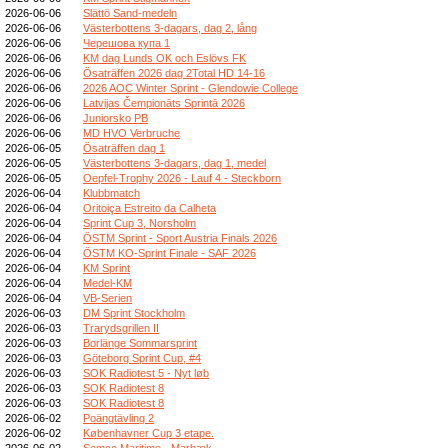
2026-06-06
Slättö Sand-medeln
2026-06-06
Västerbottens 3-dagars, dag 2, lång
2026-06-06
Черешова купа 1
2026-06-06
KM dag Lunds OK och Eslövs FK
2026-06-06
Ösaträffen 2026 dag 2Total HD 14-16
2026-06-06
2026 AOC Winter Sprint - Glendowie College
2026-06-06
Latvijas Čempionāts Sprintā 2026
2026-06-06
Juniorsko PB
2026-06-06
MD HVO Verbruche
2026-06-05
Ösaträffen dag 1
2026-06-05
Västerbottens 3-dagars, dag 1, medel
2026-06-05
Oepfel-Trophy 2026 - Lauf 4 - Steckborn
2026-06-04
Klubbmatch
2026-06-04
Oritoiça Estreito da Calheta
2026-06-04
Sprint Cup 3, Norsholm
2026-06-04
ÖSTM Sprint - Sport Austria Finals 2026
2026-06-04
ÖSTM KO-Sprint Finale - SAF 2026
2026-06-04
KM Sprint
2026-06-04
Medel-KM
2026-06-04
VB-Serien
2026-06-03
DM Sprint Stockholm
2026-06-03
Trarydsgrillen II
2026-06-03
Borlänge Sommarsprint
2026-06-03
Göteborg Sprint Cup, #4
2026-06-03
SOK Radiotest 5 - Nyt løb
2026-06-03
SOK Radiotest 8
2026-06-03
SOK Radiotest 8
2026-06-02
Poängtävling 2
2026-06-02
Københavner Cup 3 etape.
2026-06-02
Semco Maritime - Marbæk