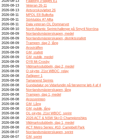
2026-08-13
Faaborg 3-dages E1
2026-08-13
Veteran 26-11
2026-08-13
Antvorskovløbet 26
2026-08-11
MPOL E8 Bulltofta
2026-08-11
Sörklubbs #7 Alfta
2026-08-11
Dala veteran-OL Domnarvet
2026-08-10
North Atlantic Sprintchallenge på Smyril Norröna
2026-08-09
Norrlandsmästerskapen, medel
2026-08-09
Norrlandsmästerskapen, distriktsstafett
2026-08-09
Trampen, dag 2, lång
2026-08-09
Arosträffen
2026-08-09
GM, stafett
2026-08-09
GM, publik, medel
2026-08-09
OY8 Mt Crosby
2026-08-09
Vildmarksdubbeln, dag 2, medel
2026-08-09
O-skytte, 21st WBOC, relay
2026-08-08
Лабіринт 1
2026-08-08
Tamanend Sprints
2026-08-08
Gundadalur og Vidarlundin på færøerne løb 4 af 4
2026-08-08
Norrlandsmästerskapen, lång
2026-08-08
Trampen, dag 1, medel
2026-08-08
Arossprinten
2026-08-08
GM, Lång
2026-08-08
GM, publik, lång
2026-08-08
OL-skytte, 21st WBOC, sprint
2026-08-08
2026 ACT & NSW Ski-O Championships
2026-08-08
Vildmarksdubbeln, dag 1, medel
2026-08-08
ACT Metro Series: #10, Campbell Park
2026-08-07
Norrlandsmästerskapen, sprint
2026-08-07
GM, sprint