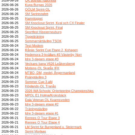
2026-06-26
OK Botnias nationella
2026-06-26
Kupa Burgas 2026
2026-06-26
OÖLM Sprint-OL
2026-06-26
SM Sprintstafett
2026-06-25
Hamnloppet
2026-06-25
SM Knockout Sprint, Kval och CX Finaler
2026-06-25
SM Knockout Sprint, Final
2026-06-25
Sportfest Klosterneuburg
2026-06-25
Tjogetträning
2026-06-25
Sommarnärtävling TSOK
2026-06-24
Test Modem
2026-06-24
Rånäs Sprint Cup Etapp 2, Kohagen
2026-06-24
Hedemora 3-kvällars #3 Västerby Norr
2026-06-24
Idre 3-dagars etapp #3
2026-06-24
Veckans bana V626 Leåkersbergt
2026-06-24
Motions-OL Skatås IFK
2026-06-24
MTBO, DM, medel, Ångermanland
2026-06-23
Poängtävling 3
2026-06-23
Sommer Cup 3.afd
2026-06-23
Höglands-OL Tranås
2026-06-23
2026 WA Schools’ Orienteering Championships
2026-06-23
MPOL E1 Holma/Kroksbäck
2026-06-23
Dala Veteran OL Kvarnsveden
2026-06-23
Idre 3-dagars etapp #2
2026-06-22
Träningstävling
2026-06-22
Idre 3-dagars etapp #1
2026-06-21
Rennes O Tour Etape 3
2026-06-21
Rennes O Tour Etape 4
2026-06-21
LM Sprint für Burgenland u. Steiermark
2026-06-21
Sprint Morlaas