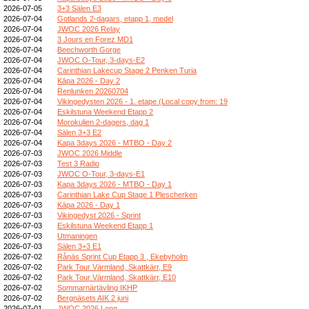
2026-07-05
3+3 Sälen E3
2026-07-04
Gotlands 2-dagars, etapp 1, medel
2026-07-04
JWOC 2026 Relay
2026-07-04
3 Jours en Forez MD1
2026-07-04
Beechworth Gorge
2026-07-04
JWOC O-Tour, 3-days-E2
2026-07-04
Carinthian Lakecup Stage 2 Penken Turia
2026-07-04
Kāpa 2026 - Day 2
2026-07-04
Renlunken 20260704
2026-07-04
Vikingedysten 2026 - 1. etape (Local copy from: 19
2026-07-04
Eskilstuna Weekend Etapp 2
2026-07-04
Morokulien 2-dagers, dag 1
2026-07-04
Sälen 3+3 E2
2026-07-04
Kapa 3days 2026 - MTBO - Day 2
2026-07-03
JWOC 2026 Middle
2026-07-03
Test 3 Radio
2026-07-03
JWOC O-Tour, 3-days-E1
2026-07-03
Kapa 3days 2026 - MTBO - Day 1
2026-07-03
Carinthian Lake Cup Stage 1 Plescherken
2026-07-03
Kāpa 2026 - Day 1
2026-07-03
Vikingedyst 2026 - Sprint
2026-07-03
Eskilstuna Weekend Etapp 1
2026-07-03
Utmaningen
2026-07-03
Sälen 3+3 E1
2026-07-02
Rånäs Sprint Cup Etapp 3 , Ekebyholm
2026-07-02
Park Tour Värmland, Skattkärr, E9
2026-07-02
Park Tour Värmland, Skattkärr, E10
2026-07-02
Sommarnärtävling IKHP
2026-07-02
Bergnäsets AIK 2 juni
2026-07-01
JWOC 2026 Long