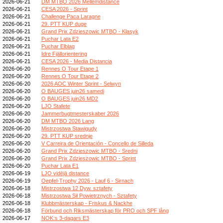
2026-06-21
DM MTBO 2026 Mellemdistance
2026-06-21
CESA 2026 - Sprint
2026-06-21
Challenge Paca Laragne
2026-06-21
29. PTT KUP duge
2026-06-21
Grand Prix Zdzieszowic MTBO - Klasyk
2026-06-21
Puchar Lata E2
2026-06-21
Puchar Elbląg
2026-06-21
Idre Fjällorientering
2026-06-21
CESA 2026 - Media Distancia
2026-06-20
Rennes O Tour Etape 1
2026-06-20
Rennes O Tour Etape 2
2026-06-20
2026 AOC Winter Sprint - Selwyn
2026-06-20
O BAUGES juin26 samedi
2026-06-20
O BAUGES juin26 MD2
2026-06-20
LJO Stafete
2026-06-20
Jammerbugtmesterskaber 2026
2026-06-20
DM MTBO 2026 Lang
2026-06-20
Mistrzostwa Stawigudy
2026-06-20
29. PTT KUP srednje
2026-06-20
V Carreira de Orientación - Concello de Silleda
2026-06-20
Grand Prix Zdzieszowic MTBO - Sredni
2026-06-20
Grand Prix Zdzieszowic MTBO - Sprint
2026-06-20
Puchar Lata E1
2026-06-19
LJO vidējā distance
2026-06-19
Oepfel-Trophy 2026 - Lauf 6 - Sirnach
2026-06-18
Mistrzostwa 12 Dyw. sztafety
2026-06-18
Mistrzostwa Sił Powietrznych - Sztafety
2026-06-18
Klubbmästerskap - Friskus & Nackhe
2026-06-18
Förbund och Riksmästerskap för PRO och SPF lång
2026-06-17
NOK:s 3-dagars E3