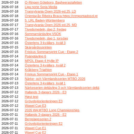
2026-07-19
O-Ringen Göteborg, Bagheerastafetten
2026-07-18
Liga norte Soria Media
2026-07-18
Transylvania Open 2026-ed.25, LD
2026-07-18
Orientação Ribeira Brava-https://ctmpontadosol.pt
2026-07-18
5. LRL Baden-Württemberg
2026-07-17
Transylvania Open 2026-ed.25, MD
2026-07-17
Tivedsmedeln, dag 2, fredag
2026-07-16
Sommarnärtävling VSOK
2026-07-16
Tivedsmedeln, dag 1, torsdag
2026-07-15
Österlens 3-kvällars, kväll 3
2026-07-15
Skärgårdssprinten
2026-07-15
Friskus Sommarsprint Cup - Etapp 2
2026-07-14
Poängtävling 6
2026-07-14
MPOL Etapp 4 Hyllie IP
2026-07-14
Österlens 3-kvällars, kväll 2
2026-07-14
Kråkberg Triathlon
2026-07-14
Friskus Sommarsprint Cup - Etapp 1
2026-07-13
Närke- och Värmlandsserien MTBO 2026
2026-07-13
Österlens 3-kvällars, kväll 1
2026-07-13
Närkeserien deltävling 3 och Värmlandsserien deltä
2026-07-12
Hallands 3-dagars 2026 - E3
2026-07-12
Høst test
2026-07-12
Grövelsjöorienteringen E3
2026-07-12
Wawel Cup E3
2026-07-12
2026 WA MTBO Long Championships
2026-07-11
Hallands 3-dagars 2026 - E2
2026-07-11
Bergslagsserien 2
2026-07-11
Grövelsjöorienteringen E2
2026-07-11
Wawel Cup E1
2026-07-11
Wawel Cup E2