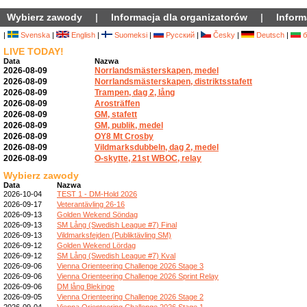
Wybierz zawody
|
Informacja dla organizatorów
|
Inform
|
Svenska
|
English
|
Suomeksi
|
Русский
|
Česky
|
Deutsch
|
б
LIVE TODAY!
Data
Nazwa
2026-08-09
Norrlandsmästerskapen, medel
2026-08-09
Norrlandsmästerskapen, distriktsstafett
2026-08-09
Trampen, dag 2, lång
2026-08-09
Arosträffen
2026-08-09
GM, stafett
2026-08-09
GM, publik, medel
2026-08-09
OY8 Mt Crosby
2026-08-09
Vildmarksdubbeln, dag 2, medel
2026-08-09
O-skytte, 21st WBOC, relay
Wybierz zawody
Data
Nazwa
2026-10-04
TEST 1 - DM-Hold 2026
2026-09-17
Veterantävling 26-16
2026-09-13
Golden Wekend Söndag
2026-09-13
SM Lång (Swedish League #7) Final
2026-09-13
Vildmarksfejden (Publiktävling SM)
2026-09-12
Golden Wekend Lördag
2026-09-12
SM Lång (Swedish League #7) Kval
2026-09-06
Vienna Orienteering Challenge 2026 Stage 3
2026-09-06
Vienna Orienteering Challenge 2026 Sprint Relay
2026-09-06
DM lång Blekinge
2026-09-05
Vienna Orienteering Challenge 2026 Stage 2
2026-09-04
Vienna Orienteering Challenge 2026 Stage 1