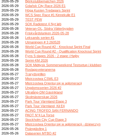
2026-05-29
Björkstubbematchen 2026
2026-05-29
Gdańsk City Race 2026 E1
2026-05-29
Höga Kusten Tredagars Sprint
2026-05-29
WCS Spec Race #1 Kinnekulle E1
2026-05-29
TEST PEW
2026-05-29
SOK Radiotest 4 Nyt løb
2026-05-28
Veteran-OL, Södra Vätterbygden
2026-05-28
Friskvårdslunken 2026-05-28
2026-05-28
Leksands serien #1
2026-05-28
Utmaningen # 3 260528
2026-05-28
World Cup Round #2 - Knockout Sprint Final
2026-05-28
World Cup Round #2 - Qualification Knockout Sprint
2026-05-28
Fyns 5-dages 2026 - 2 etape i Højby
2026-05-28
Sprint-KM 2026
2026-05-28
SOK Midtjysk Sommerweekend Testsetup i klubben
2026-05-28
Roslagsveteranerna
2026-05-27
Trarydsgrillen
2026-05-27
Mistrzostwa CSWL E3
2026-05-27
Mistrzostwa Orientuj się w aglomeracji
2026-05-27
Ungdomsserien 2026 #2
2026-05-27
Ultralång-DM Gästrikland
2026-05-27
Skolmästerskap 2026
2026-05-27
Park Tour Värmland Etapp 3
2026-05-27
Park Tour Värmland, Kil E4
2026-05-27
ACING TROFEO SAN FERNANDO
2026-05-27
PAOT N°4 La Torse
2026-05-27
Stockholm City Cup Etapp 3
2026-05-27
Mistrzostwa Orientuj się w aglomeracji - dziewczyn
2026-05-26
Poängtävling 1
2026-05-26
Dalaserien MTBO #2