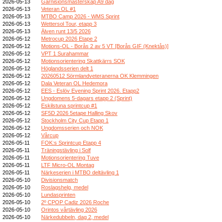
2026-05-13
Garnisionsmästerskap A9 dag
2026-05-13
Veteran OL #1
2026-05-13
MTBO Camp 2026 - WMS Sprint
2026-05-13
Wettersol Tour, etapp 3
2026-05-13
Älven runt 13/5 2026
2026-05-12
Metrocup 2026 Etape 2
2026-05-12
Motions-OL - Borås 2 av 5 VT [Borås GIF (Knektås)]
2026-05-12
VPT 1 Surahammar
2026-05-12
Motionsorientering Skattkärrs SOK
2026-05-12
Höglandsserien delt 1
2026-05-12
20260512 Sörmlandveteranerna OK Klemmingen
2026-05-12
Dala Veteran OL Hedemora
2026-05-12
EES - Eslöv Evening Sprint 2026. Etapp2
2026-05-12
Ungdomens 5-dagars etapp 2 (Sprint)
2026-05-12
Eskilstuna sprintcup #1
2026-05-12
SF5D 2026 5etape Halling Skov
2026-05-12
Stockholm City Cup Etapp 1
2026-05-12
Ungdomsserien och NOK
2026-05-12
Vårcup
2026-05-11
FOK:s Sprintcup Etapp 4
2026-05-11
Träningstävling i Solf
2026-05-11
Motionsorientering Tuve
2026-05-11
LTF Micro-OL Montag
2026-05-11
Närkeserien i MTBO deltävling 1
2026-05-10
Divisionsmatch
2026-05-10
Roslagshelg, medel
2026-05-10
Lundasprinten
2026-05-10
2º CPOP Cadiz 2026 Roche
2026-05-10
Orintos vårtävling 2026
2026-05-10
Närkedubbeln, dag 2, medel