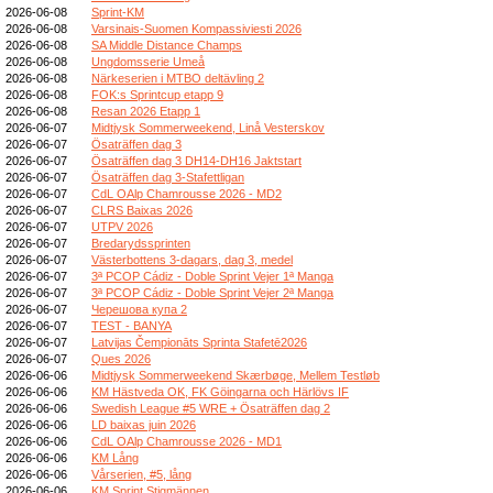
2026-06-08
Sprint-KM
2026-06-08
Varsinais-Suomen Kompassiviesti 2026
2026-06-08
SA Middle Distance Champs
2026-06-08
Ungdomsserie Umeå
2026-06-08
Närkeserien i MTBO deltävling 2
2026-06-08
FOK:s Sprintcup etapp 9
2026-06-08
Resan 2026 Etapp 1
2026-06-07
Midtjysk Sommerweekend, Linå Vesterskov
2026-06-07
Ösaträffen dag 3
2026-06-07
Ösaträffen dag 3 DH14-DH16 Jaktstart
2026-06-07
Ösaträffen dag 3-Stafettligan
2026-06-07
CdL OAlp Chamrousse 2026 - MD2
2026-06-07
CLRS Baixas 2026
2026-06-07
UTPV 2026
2026-06-07
Bredarydssprinten
2026-06-07
Västerbottens 3-dagars, dag 3, medel
2026-06-07
3ª PCOP Cádiz - Doble Sprint Vejer 1ª Manga
2026-06-07
3ª PCOP Cádiz - Doble Sprint Vejer 2ª Manga
2026-06-07
Черешова купа 2
2026-06-07
TEST - BANYA
2026-06-07
Latvijas Čempionāts Sprinta Stafetē2026
2026-06-07
Ques 2026
2026-06-06
Midtjysk Sommerweekend Skærbøge, Mellem Testløb
2026-06-06
KM Hästveda OK, FK Göingarna och Härlövs IF
2026-06-06
Swedish League #5 WRE + Ösaträffen dag 2
2026-06-06
LD baixas juin 2026
2026-06-06
CdL OAlp Chamrousse 2026 - MD1
2026-06-06
KM Lång
2026-06-06
Vårserien, #5, lång
2026-06-06
KM Sprint Stigmännen