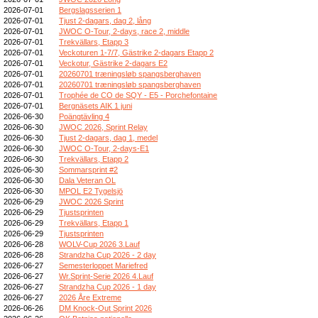
2026-07-01
Bergslagsserien 1
2026-07-01
Tjust 2-dagars, dag 2, lång
2026-07-01
JWOC O-Tour, 2-days, race 2, middle
2026-07-01
Trekvällars, Etapp 3
2026-07-01
Veckoturen 1-7/7, Gästrike 2-dagars Etapp 2
2026-07-01
Veckotur, Gästrike 2-dagars E2
2026-07-01
20260701 træningsløb spangsberghaven
2026-07-01
20260701 træningsløb spangsberghaven
2026-07-01
Trophée de CO de SQY - E5 - Porchefontaine
2026-07-01
Bergnäsets AIK 1 juni
2026-06-30
Poängtävling 4
2026-06-30
JWOC 2026, Sprint Relay
2026-06-30
Tjust 2-dagars, dag 1, medel
2026-06-30
JWOC O-Tour, 2-days-E1
2026-06-30
Trekvällars, Etapp 2
2026-06-30
Sommarsprint #2
2026-06-30
Dala Veteran OL
2026-06-30
MPOL E2 Tygelsjö
2026-06-29
JWOC 2026 Sprint
2026-06-29
Tjustsprinten
2026-06-29
Trekvällars, Etapp 1
2026-06-29
Tjustsprinten
2026-06-28
WOLV-Cup 2026 3.Lauf
2026-06-28
Strandzha Cup 2026 - 2 day
2026-06-27
Semesterloppet Mariefred
2026-06-27
Wr.Sprint-Serie 2026 4.Lauf
2026-06-27
Strandzha Cup 2026 - 1 day
2026-06-27
2026 Åre Extreme
2026-06-26
DM Knock-Out Sprint 2026