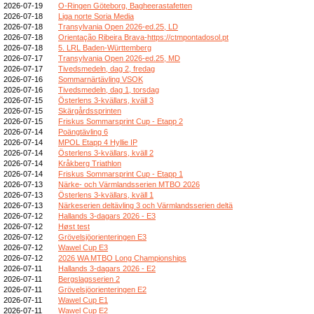
2026-07-19
O-Ringen Göteborg, Bagheerastafetten
2026-07-18
Liga norte Soria Media
2026-07-18
Transylvania Open 2026-ed.25, LD
2026-07-18
Orientação Ribeira Brava-https://ctmpontadosol.pt
2026-07-18
5. LRL Baden-Württemberg
2026-07-17
Transylvania Open 2026-ed.25, MD
2026-07-17
Tivedsmedeln, dag 2, fredag
2026-07-16
Sommarnärtävling VSOK
2026-07-16
Tivedsmedeln, dag 1, torsdag
2026-07-15
Österlens 3-kvällars, kväll 3
2026-07-15
Skärgårdssprinten
2026-07-15
Friskus Sommarsprint Cup - Etapp 2
2026-07-14
Poängtävling 6
2026-07-14
MPOL Etapp 4 Hyllie IP
2026-07-14
Österlens 3-kvällars, kväll 2
2026-07-14
Kråkberg Triathlon
2026-07-14
Friskus Sommarsprint Cup - Etapp 1
2026-07-13
Närke- och Värmlandsserien MTBO 2026
2026-07-13
Österlens 3-kvällars, kväll 1
2026-07-13
Närkeserien deltävling 3 och Värmlandsserien deltä
2026-07-12
Hallands 3-dagars 2026 - E3
2026-07-12
Høst test
2026-07-12
Grövelsjöorienteringen E3
2026-07-12
Wawel Cup E3
2026-07-12
2026 WA MTBO Long Championships
2026-07-11
Hallands 3-dagars 2026 - E2
2026-07-11
Bergslagsserien 2
2026-07-11
Grövelsjöorienteringen E2
2026-07-11
Wawel Cup E1
2026-07-11
Wawel Cup E2