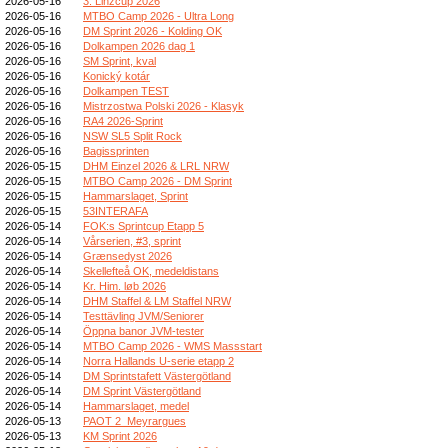
2026-05-16
3. Linzcup 2026
2026-05-16
MTBO Camp 2026 - Ultra Long
2026-05-16
DM Sprint 2026 - Kolding OK
2026-05-16
Dolkampen 2026 dag 1
2026-05-16
SM Sprint, kval
2026-05-16
Konický kotár
2026-05-16
Dolkampen TEST
2026-05-16
Mistrzostwa Polski 2026 - Klasyk
2026-05-16
RA4 2026-Sprint
2026-05-16
NSW SL5 Split Rock
2026-05-16
Bagissprinten
2026-05-15
DHM Einzel 2026 & LRL NRW
2026-05-15
MTBO Camp 2026 - DM Sprint
2026-05-15
Hammarslaget, Sprint
2026-05-15
53INTERAFA
2026-05-14
FOK:s Sprintcup Etapp 5
2026-05-14
Vårserien, #3, sprint
2026-05-14
Grænsedyst 2026
2026-05-14
Skellefteå OK, medeldistans
2026-05-14
Kr. Him. løb 2026
2026-05-14
DHM Staffel & LM Staffel NRW
2026-05-14
Testtävling JVM/Seniorer
2026-05-14
Öppna banor JVM-tester
2026-05-14
MTBO Camp 2026 - WMS Massstart
2026-05-14
Norra Hallands U-serie etapp 2
2026-05-14
DM Sprintstafett Västergötland
2026-05-14
DM Sprint Västergötland
2026-05-14
Hammarslaget, medel
2026-05-13
PAOT 2_Meyrargues
2026-05-13
KM Sprint 2026