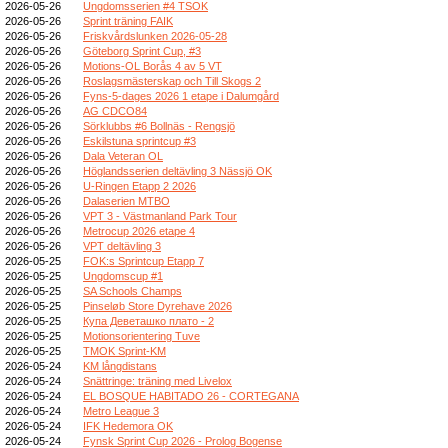
2026-05-26
Ungdomsserien #4 TSOK
2026-05-26
Sprint träning FAIK
2026-05-26
Friskvårdslunken 2026-05-28
2026-05-26
Göteborg Sprint Cup, #3
2026-05-26
Motions-OL Borås 4 av 5 VT
2026-05-26
Roslagsmästerskap och Till Skogs 2
2026-05-26
Fyns-5-dages 2026 1 etape i Dalumgård
2026-05-26
AG CDCO84
2026-05-26
Sörklubbs #6 Bollnäs - Rengsjö
2026-05-26
Eskilstuna sprintcup #3
2026-05-26
Dala Veteran OL
2026-05-26
Höglandsserien deltävling 3 Nässjö OK
2026-05-26
U-Ringen Etapp 2 2026
2026-05-26
Dalaserien MTBO
2026-05-26
VPT 3 - Västmanland Park Tour
2026-05-26
Metrocup 2026 etape 4
2026-05-26
VPT deltävling 3
2026-05-25
FOK:s Sprintcup Etapp 7
2026-05-25
Ungdomscup #1
2026-05-25
SA Schools Champs
2026-05-25
Pinseløb Store Dyrehave 2026
2026-05-25
Купа Деветашко плато - 2
2026-05-25
Motionsorientering Tuve
2026-05-25
TMOK Sprint-KM
2026-05-24
KM långdistans
2026-05-24
Snättringe: träning med Livelox
2026-05-24
EL BOSQUE HABITADO 26 - CORTEGANA
2026-05-24
Metro League 3
2026-05-24
IFK Hedemora OK
2026-05-24
Fynsk Sprint Cup 2026 - Prolog Bogense