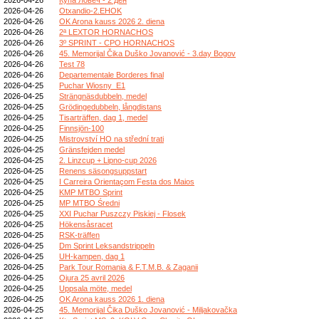
2026-04-26
Otxandio-2.EHOK
2026-04-26
OK Arona kauss 2026 2. diena
2026-04-26
2ª LEXTOR HORNACHOS
2026-04-26
3º SPRINT - CPO HORNACHOS
2026-04-26
45. Memorijal Čika Duško Jovanović - 3.day Bogov
2026-04-26
Test 78
2026-04-26
Departementale Borderes final
2026-04-25
Puchar Wiosny_E1
2026-04-25
Strängnäsdubbeln, medel
2026-04-25
Grödingedubbeln, långdistans
2026-04-25
Tisarträffen, dag 1, medel
2026-04-25
Finnsjön-100
2026-04-25
Mistrovství HO na střední trati
2026-04-25
Gränsfejden medel
2026-04-25
2. Linzcup + Lipno-cup 2026
2026-04-25
Renens säsongsuppstart
2026-04-25
I Carreira Orientaçom Festa dos Maios
2026-04-25
KMP MTBO Sprint
2026-04-25
MP MTBO Średni
2026-04-25
XXI Puchar Puszczy Piskiej - Flosek
2026-04-25
Hökensåsracet
2026-04-25
RSK-träffen
2026-04-25
Dm Sprint Leksandstrippeln
2026-04-25
UH-kampen, dag 1
2026-04-25
Park Tour Romania & F.T.M.B. & Zaganii
2026-04-25
Ojura 25 avril 2026
2026-04-25
Uppsala möte, medel
2026-04-25
OK Arona kauss 2026 1. diena
2026-04-25
45. Memorijal Čika Duško Jovanović - Miljakovačka