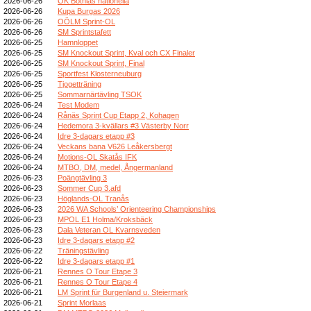
2026-06-26
OK Botnias nationella
2026-06-26
Kupa Burgas 2026
2026-06-26
OÖLM Sprint-OL
2026-06-26
SM Sprintstafett
2026-06-25
Hamnloppet
2026-06-25
SM Knockout Sprint, Kval och CX Finaler
2026-06-25
SM Knockout Sprint, Final
2026-06-25
Sportfest Klosterneuburg
2026-06-25
Tjogetträning
2026-06-25
Sommarnärtävling TSOK
2026-06-24
Test Modem
2026-06-24
Rånäs Sprint Cup Etapp 2, Kohagen
2026-06-24
Hedemora 3-kvällars #3 Västerby Norr
2026-06-24
Idre 3-dagars etapp #3
2026-06-24
Veckans bana V626 Leåkersbergt
2026-06-24
Motions-OL Skatås IFK
2026-06-24
MTBO, DM, medel, Ångermanland
2026-06-23
Poängtävling 3
2026-06-23
Sommer Cup 3.afd
2026-06-23
Höglands-OL Tranås
2026-06-23
2026 WA Schools’ Orienteering Championships
2026-06-23
MPOL E1 Holma/Kroksbäck
2026-06-23
Dala Veteran OL Kvarnsveden
2026-06-23
Idre 3-dagars etapp #2
2026-06-22
Träningstävling
2026-06-22
Idre 3-dagars etapp #1
2026-06-21
Rennes O Tour Etape 3
2026-06-21
Rennes O Tour Etape 4
2026-06-21
LM Sprint für Burgenland u. Steiermark
2026-06-21
Sprint Morlaas