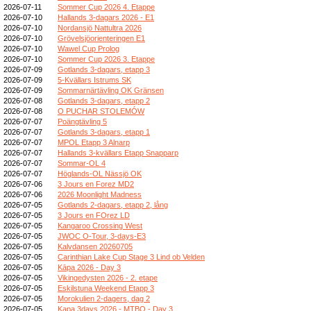
2026-07-11
Sommer Cup 2026 4. Etappe
2026-07-10
Hallands 3-dagars 2026 - E1
2026-07-10
Nordansjö Nattultra 2026
2026-07-10
Grövelsjöorienteringen E1
2026-07-10
Wawel Cup Prolog
2026-07-10
Sommer Cup 2026 3. Etappe
2026-07-09
Gotlands 3-dagars, etapp 3
2026-07-09
5-Kvällars Istrums SK
2026-07-09
Sommarnärtävling OK Gränsen
2026-07-08
Gotlands 3-dagars, etapp 2
2026-07-08
O PUCHAR STOLEMÓW
2026-07-07
Poängtävling 5
2026-07-07
Gotlands 3-dagars, etapp 1
2026-07-07
MPOL Etapp 3 Alnarp
2026-07-07
Hallands 3-kvällars Etapp Snapparp
2026-07-07
Sommar-OL 4
2026-07-07
Höglands-OL Nässjö OK
2026-07-06
3 Jours en Forez MD2
2026-07-06
2026 Moonlight Madness
2026-07-05
Gotlands 2-dagars, etapp 2, lång
2026-07-05
3 Jours en FOrez LD
2026-07-05
Kangaroo Crossing West
2026-07-05
JWOC O-Tour, 3-days-E3
2026-07-05
Kalvdansen 20260705
2026-07-05
Carinthian Lake Cup Stage 3 Lind ob Velden
2026-07-05
Kāpa 2026 - Day 3
2026-07-05
Vikingedysten 2026 - 2. etape
2026-07-05
Eskilstuna Weekend Etapp 3
2026-07-05
Morokulien 2-dagers, dag 2
2026-07-05
Kapa 3days 2026 - MTBO - Day 3