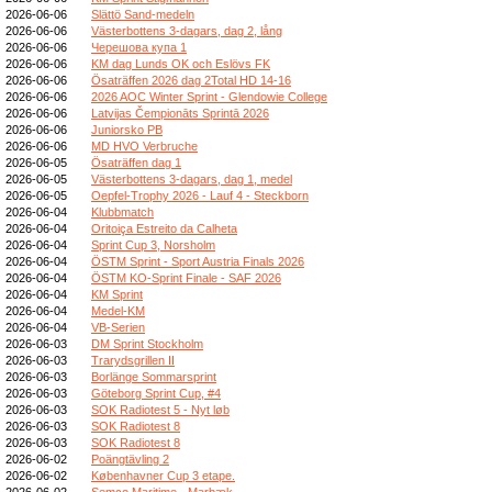
2026-06-06
Slättö Sand-medeln
2026-06-06
Västerbottens 3-dagars, dag 2, lång
2026-06-06
Черешова купа 1
2026-06-06
KM dag Lunds OK och Eslövs FK
2026-06-06
Ösaträffen 2026 dag 2Total HD 14-16
2026-06-06
2026 AOC Winter Sprint - Glendowie College
2026-06-06
Latvijas Čempionāts Sprintā 2026
2026-06-06
Juniorsko PB
2026-06-06
MD HVO Verbruche
2026-06-05
Ösaträffen dag 1
2026-06-05
Västerbottens 3-dagars, dag 1, medel
2026-06-05
Oepfel-Trophy 2026 - Lauf 4 - Steckborn
2026-06-04
Klubbmatch
2026-06-04
Oritoiça Estreito da Calheta
2026-06-04
Sprint Cup 3, Norsholm
2026-06-04
ÖSTM Sprint - Sport Austria Finals 2026
2026-06-04
ÖSTM KO-Sprint Finale - SAF 2026
2026-06-04
KM Sprint
2026-06-04
Medel-KM
2026-06-04
VB-Serien
2026-06-03
DM Sprint Stockholm
2026-06-03
Trarydsgrillen II
2026-06-03
Borlänge Sommarsprint
2026-06-03
Göteborg Sprint Cup, #4
2026-06-03
SOK Radiotest 5 - Nyt løb
2026-06-03
SOK Radiotest 8
2026-06-03
SOK Radiotest 8
2026-06-02
Poängtävling 2
2026-06-02
Københavner Cup 3 etape.
2026-06-02
Semco Maritime - Marbæk