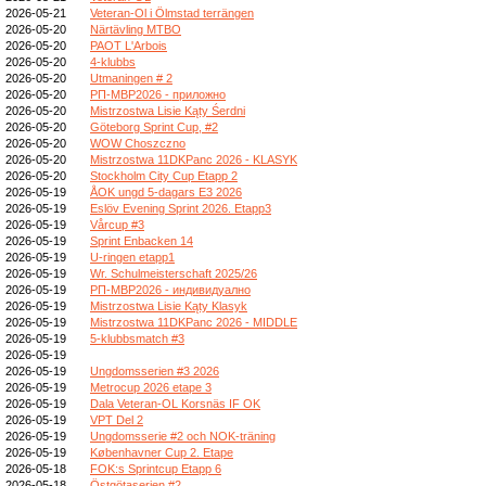
2026-05-21
Veteran-Ol i Ölmstad terrängen
2026-05-20
Närtävling MTBO
2026-05-20
PAOT L'Arbois
2026-05-20
4-klubbs
2026-05-20
Utmaningen # 2
2026-05-20
РП-МВР2026 - приложно
2026-05-20
Mistrzostwa Lisie Kąty Śerdni
2026-05-20
Göteborg Sprint Cup, #2
2026-05-20
WOW Choszczno
2026-05-20
Mistrzostwa 11DKPanc 2026 - KLASYK
2026-05-20
Stockholm City Cup Etapp 2
2026-05-19
ÅOK ungd 5-dagars E3 2026
2026-05-19
Eslöv Evening Sprint 2026. Etapp3
2026-05-19
Vårcup #3
2026-05-19
Sprint Enbacken 14
2026-05-19
U-ringen etapp1
2026-05-19
Wr. Schulmeisterschaft 2025/26
2026-05-19
РП-МВР2026 - индивидуално
2026-05-19
Mistrzostwa Lisie Kąty Klasyk
2026-05-19
Mistrzostwa 11DKPanc 2026 - MIDDLE
2026-05-19
5-klubbsmatch #3
2026-05-19
2026-05-19
Ungdomsserien #3 2026
2026-05-19
Metrocup 2026 etape 3
2026-05-19
Dala Veteran-OL Korsnäs IF OK
2026-05-19
VPT Del 2
2026-05-19
Ungdomsserie #2 och NOK-träning
2026-05-19
Københavner Cup 2. Etape
2026-05-18
FOK:s Sprintcup Etapp 6
2026-05-18
Östgötaserien #2