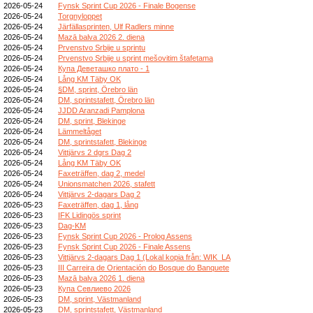
2026-05-24
Fynsk Sprint Cup 2026 - Finale Bogense
2026-05-24
Torgnyloppet
2026-05-24
Järfällasprinten, Ulf Radlers minne
2026-05-24
Mazā balva 2026 2. diena
2026-05-24
Prvenstvo Srbije u sprintu
2026-05-24
Prvenstvo Srbije u sprint mešovitim štafetama
2026-05-24
Купа Деветашко плато - 1
2026-05-24
Lång KM Täby OK
2026-05-24
§DM, sprint, Örebro län
2026-05-24
DM, sprintstafett, Örebro län
2026-05-24
JJDD Aranzadi Pamplona
2026-05-24
DM, sprint, Blekinge
2026-05-24
Lämmeltåget
2026-05-24
DM, sprintstafett, Blekinge
2026-05-24
Vittjärvs 2 dgrs Dag 2
2026-05-24
Lång KM Täby OK
2026-05-24
Faxeträffen, dag 2, medel
2026-05-24
Unionsmatchen 2026, stafett
2026-05-24
Vittjärvs 2-dagars Dag 2
2026-05-23
Faxeträffen, dag 1, lång
2026-05-23
IFK Lidingös sprint
2026-05-23
Dag-KM
2026-05-23
Fynsk Sprint Cup 2026 - Prolog Assens
2026-05-23
Fynsk Sprint Cup 2026 - Finale Assens
2026-05-23
Vittjärvs 2-dagars Dag 1 (Lokal kopia från: WIK_LA
2026-05-23
III Carreira de Orientación do Bosque do Banquete
2026-05-23
Mazā balva 2026 1. diena
2026-05-23
Купа Севлиево 2026
2026-05-23
DM, sprint, Västmanland
2026-05-23
DM, sprintstafett, Västmanland