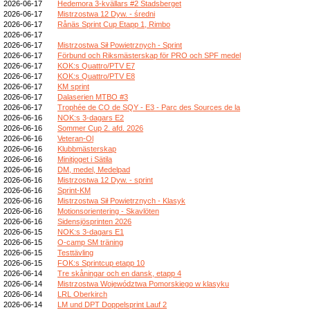
2026-06-17
Hedemora 3-kvällars #2 Stadsberget
2026-06-17
Mistrzostwa 12 Dyw. - średni
2026-06-17
Rånäs Sprint Cup Etapp 1, Rimbo
2026-06-17
2026-06-17
Mistrzostwa Sił Powietrznych - Sprint
2026-06-17
Förbund och Riksmästerskap för PRO och SPF medel
2026-06-17
KOK:s Quattro/PTV E7
2026-06-17
KOK:s Quattro/PTV E8
2026-06-17
KM sprint
2026-06-17
Dalaserien MTBO #3
2026-06-17
Trophée de CO de SQY - E3 - Parc des Sources de la
2026-06-16
NOK:s 3-dagars E2
2026-06-16
Sommer Cup 2. afd. 2026
2026-06-16
Veteran-Ol
2026-06-16
Klubbmästerskap
2026-06-16
Minitjoget i Sätila
2026-06-16
DM, medel, Medelpad
2026-06-16
Mistrzostwa 12 Dyw. - sprint
2026-06-16
Sprint-KM
2026-06-16
Mistrzostwa Sił Powietrznych - Klasyk
2026-06-16
Motionsorientering - Skavlöten
2026-06-16
Sidensjösprinten 2026
2026-06-15
NOK:s 3-dagars E1
2026-06-15
O-camp SM träning
2026-06-15
Testtävling
2026-06-15
FOK:s Sprintcup etapp 10
2026-06-14
Tre skåningar och en dansk, etapp 4
2026-06-14
Mistrzostwa Województwa Pomorskiego w klasyku
2026-06-14
LRL Oberkirch
2026-06-14
LM und DPT Doppelsprint Lauf 2