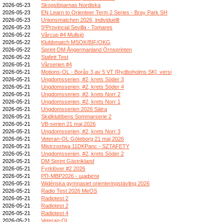
2026-05-23
Skogslöparnas Nordiska
2026-05-23
EN Learn to Orienteer Term 2 Series - Bray Park SH
2026-05-23
Unionsmatchen 2026, individuellt
2026-05-23
5ºProvincial Sevilla - Tomares
2026-05-22
Vårcup #4 Mullsjö
2026-05-22
Klubbmatch MSOK/BIF/OKG
2026-05-22
Sprint-DM Ångermanland Örnsprinten
2026-05-22
Stafett Test
2026-05-21
Vårserien #4
2026-05-21
Motions-OL - Borås 3 av 5 VT [Rydboholms SK]_versi
2026-05-21
Ungdomsserien, #2, krets Söder 3
2026-05-21
Ungdomsserien, #2, krets Söder 4
2026-05-21
Ungdomsserien, #2, krets Norr 2
2026-05-21
Ungdomsserien, #2, krets Norr 1
2026-05-21
Ungdomsserien 2026 Sätra
2026-05-21
Skidklubbens Sommarserie 2
2026-05-21
VB-serien 21 maj 2026
2026-05-21
Ungdomsserien, #2, krets Norr 3
2026-05-21
Veteran-OL Göteborg 21 maj 2026
2026-05-21
Mistrzostwa 11DKPanc - SZTAFETY
2026-05-21
Ungdomsserien, #2, krets Söder 2
2026-05-21
DM Sprint Gästrikland
2026-05-21
Fyrklöver #2 2026
2026-05-21
РП-МВР2026 - щафети
2026-05-21
Widénska gymnasiet orienteringstävling 2026
2026-05-21
Radio Test 2026 MeOS
2026-05-21
Radiotest 2
2026-05-21
Radiotest 2
2026-05-21
Radiotest 4
2026-05-21
Veteran-OL