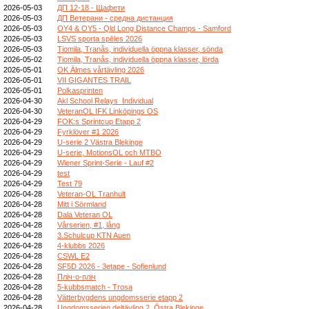
2026-05-03
ДП 12-18 - Щафети
2026-05-03
ДП Ветерани - средна дистанция
2026-05-03
OY4 & OY5 - Qld Long Distance Champs - Samford
2026-05-03
LSVS sporta spēles 2026
2026-05-03
Tiomila, Tranås, individuella öppna klasser, sönda
2026-05-02
Tiomila, Tranås, individuella öppna klasser, lörda
2026-05-01
OK Älmes vårtävling 2026
2026-05-01
VII GIGANTES TRAIL
2026-05-01
Polkasprinten
2026-04-30
Akl School Relays_Individual
2026-04-30
VeteranOL IFK Linköpings OS
2026-04-29
FOK:s Sprintcup Etapp 2
2026-04-29
Fyrklöver #1 2026
2026-04-29
U-serie 2 Västra Blekinge
2026-04-29
U-serie, MotionsOL och MTBO
2026-04-29
Wiener Sprint-Serie - Lauf #2
2026-04-29
test
2026-04-29
Test 79
2026-04-28
Veteran-OL Tranhult
2026-04-28
Mitt i Sörmland
2026-04-28
Dala Veteran OL
2026-04-28
Vårserien, #1, lång
2026-04-28
3.Schulcup KTN Auen
2026-04-28
4-klubbs 2026
2026-04-28
CSWL E2
2026-04-28
SF5D 2026 - 3etape - Sofienlund
2026-04-28
Пліч-о-пліч
2026-04-28
5-kubbsmatch - Trosa
2026-04-28
Vätterbygdens ungdomsserie etapp 2
2026-04-28
Ungdomsserien deltävling 2, Östra Blekinge