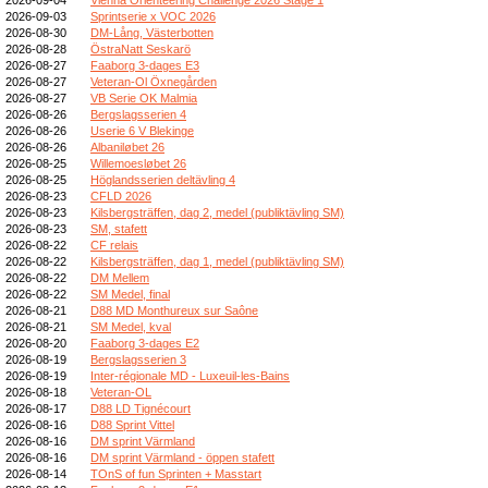
2026-09-03
Sprintserie x VOC 2026
2026-08-30
DM-Lång, Västerbotten
2026-08-28
ÖstraNatt Seskarö
2026-08-27
Faaborg 3-dages E3
2026-08-27
Veteran-Ol Öxnegården
2026-08-27
VB Serie OK Malmia
2026-08-26
Bergslagsserien 4
2026-08-26
Userie 6 V Blekinge
2026-08-26
Albaniløbet 26
2026-08-25
Willemoesløbet 26
2026-08-25
Höglandsserien deltävling 4
2026-08-23
CFLD 2026
2026-08-23
Kilsbergsträffen, dag 2, medel (publiktävling SM)
2026-08-23
SM, stafett
2026-08-22
CF relais
2026-08-22
Kilsbergsträffen, dag 1, medel (publiktävling SM)
2026-08-22
DM Mellem
2026-08-22
SM Medel, final
2026-08-21
D88 MD Monthureux sur Saône
2026-08-21
SM Medel, kval
2026-08-20
Faaborg 3-dages E2
2026-08-19
Bergslagsserien 3
2026-08-19
Inter-régionale MD - Luxeuil-les-Bains
2026-08-18
Veteran-OL
2026-08-17
D88 LD Tignécourt
2026-08-16
D88 Sprint Vittel
2026-08-16
DM sprint Värmland
2026-08-16
DM sprint Värmland - öppen stafett
2026-08-14
TOnS of fun Sprinten + Masstart