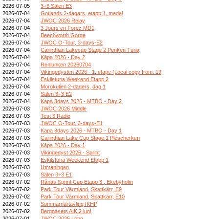
2026-07-05
3+3 Sälen E3
2026-07-04
Gotlands 2-dagars, etapp 1, medel
2026-07-04
JWOC 2026 Relay
2026-07-04
3 Jours en Forez MD1
2026-07-04
Beechworth Gorge
2026-07-04
JWOC O-Tour, 3-days-E2
2026-07-04
Carinthian Lakecup Stage 2 Penken Turia
2026-07-04
Kāpa 2026 - Day 2
2026-07-04
Renlunken 20260704
2026-07-04
Vikingedysten 2026 - 1. etape (Local copy from: 19
2026-07-04
Eskilstuna Weekend Etapp 2
2026-07-04
Morokulien 2-dagers, dag 1
2026-07-04
Sälen 3+3 E2
2026-07-04
Kapa 3days 2026 - MTBO - Day 2
2026-07-03
JWOC 2026 Middle
2026-07-03
Test 3 Radio
2026-07-03
JWOC O-Tour, 3-days-E1
2026-07-03
Kapa 3days 2026 - MTBO - Day 1
2026-07-03
Carinthian Lake Cup Stage 1 Plescherken
2026-07-03
Kāpa 2026 - Day 1
2026-07-03
Vikingedyst 2026 - Sprint
2026-07-03
Eskilstuna Weekend Etapp 1
2026-07-03
Utmaningen
2026-07-03
Sälen 3+3 E1
2026-07-02
Rånäs Sprint Cup Etapp 3 , Ekebyholm
2026-07-02
Park Tour Värmland, Skattkärr, E9
2026-07-02
Park Tour Värmland, Skattkärr, E10
2026-07-02
Sommarnärtävling IKHP
2026-07-02
Bergnäsets AIK 2 juni
2026-07-01
JWOC 2026 Long