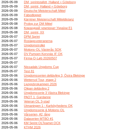
2026-05-09
DM, sprintstafett, Halland + Göteborg
2026-05-09
DM, sprint, Halland + Göteborg
2026-05-09
Deutsche Meisterschaft Mittel
2026-05-09
Fäbodloppet
2026-05-09
Kärntner Meisterschaft Mitteldistanz
2026-05-08
Prolog zur DM Mittel
2026-05-08
Командний чемпіонат України E1
2026-05-08
DM, sprint, XX
2026-05-07
DPM Sprint
2026-05-07
Roslagsveteranerna
2026-05-07
Ungdomstrollet
2026-05-07
Motions-OL Västerås SOK
2026-05-07
DV Pumoen Korsnäs IF OK
2026-05-07
Firma-O-Løb 20260507
2026-05-07
2026-05-07
Nissadals Ungdoms Cup
2026-05-07
Test 81
2026-05-06
Ungdomsserien deltävling 3, Östra Blekinge
2026-05-06
Wettersol Tour, etapp 2
2026-05-06
Ljungsbrokampen 2026
2026-05-06
Oligan deltävling 2
2026-05-06
Ungdomsserie 3 Västra Blekinge
2026-05-06
PAOT 1_Gardanne
2026-05-06
Veteran OL 3-stad
2026-05-06
Utmaningen 1 - Karlsbyhedens OK
2026-05-06
Ungdomsserie & Motions-OL
2026-05-06
Vårserien, #2, lång
2026-05-06
Dalaserien MTBO #1
2026-05-06
KM Sprint OLTeamet OCK
2026-05-06
KTHM 2026