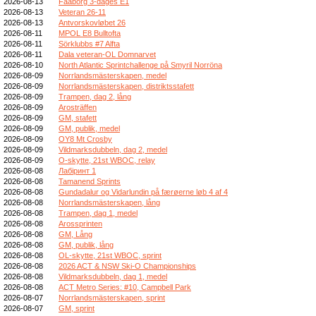
2026-08-13
Faaborg 3-dages E1
2026-08-13
Veteran 26-11
2026-08-13
Antvorskovløbet 26
2026-08-11
MPOL E8 Bulltofta
2026-08-11
Sörklubbs #7 Alfta
2026-08-11
Dala veteran-OL Domnarvet
2026-08-10
North Atlantic Sprintchallenge på Smyril Norröna
2026-08-09
Norrlandsmästerskapen, medel
2026-08-09
Norrlandsmästerskapen, distriktsstafett
2026-08-09
Trampen, dag 2, lång
2026-08-09
Arosträffen
2026-08-09
GM, stafett
2026-08-09
GM, publik, medel
2026-08-09
OY8 Mt Crosby
2026-08-09
Vildmarksdubbeln, dag 2, medel
2026-08-09
O-skytte, 21st WBOC, relay
2026-08-08
Лабіринт 1
2026-08-08
Tamanend Sprints
2026-08-08
Gundadalur og Vidarlundin på færøerne løb 4 af 4
2026-08-08
Norrlandsmästerskapen, lång
2026-08-08
Trampen, dag 1, medel
2026-08-08
Arossprinten
2026-08-08
GM, Lång
2026-08-08
GM, publik, lång
2026-08-08
OL-skytte, 21st WBOC, sprint
2026-08-08
2026 ACT & NSW Ski-O Championships
2026-08-08
Vildmarksdubbeln, dag 1, medel
2026-08-08
ACT Metro Series: #10, Campbell Park
2026-08-07
Norrlandsmästerskapen, sprint
2026-08-07
GM, sprint