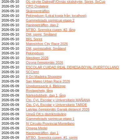
2026-05-10
OL-skytte DalregIF/Ornäs skidskytte, Sprint, SvCup
2026-05-10
CPO Ondategi
2026-05-10
Skärmenträffen
2026-05-10
Pekingduon (Lokal kopia från: localhost)
2026-05-10
Gammelstads sprintcup etapp 2
2026-05-10
Haningeträffen, dag 2
2026-05-10
MTBO, Svenska cupen, #2, lång
2026-05-10
DM, sprint, Småland
2026-05-10
BRL Sprint
2026-05-10
Matosinhos City Race 2026
2026-05-10
DM, sprintstafett, Småland
2026-05-10
Pekingduon
2026-05-10
Nipstigen 2026
2026-05-10
Ozona čempionāts 2026
2026-05-10
ESCOLAR CUIDAD REAL DEHESA BOYAL-PUERTOLLANO
2026-05-10
SCCtest
2026-05-10
II Ori Madeira Shopping
2026-05-09
San Mateo Urban Race 2026
2026-05-09
Ungdomsserie 4, Blekinge
2026-05-09
Roslagshelg, lång
2026-05-09
Närkedubbeln, dag 1, lång
2026-05-09
Cto. CyL Escolar y Universitario MAÑANA
2026-05-09
Cto. CyL Escolar y Universitario TARDE
2026-05-09
Latvijas čempionāts Garajā distancē 2026
2026-05-09
Umeå OK:s distriktstävling
2026-05-09
Gammelstads sprintcup etapp 1
2026-05-09
IV Circuito Provincial Montellano
2026-05-09
Omega Medel
2026-05-09
Haningeträffen, dag 1
2026-05-09
MTBO, Svenska cupen, #1, sprint