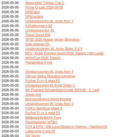
2026-05-06
Älgsprinten Trimtex Cup 1
2026-05-06
Firma-O-Løb 2026-05-06
2026-05-06
DPM lang
2026-05-05
DPM prolog
2026-05-05
Ungdomsserien #1, krets Norr 1
2026-05-05
5-klubbsmatch #2
2026-05-05
Ungdomsserien, #1
2026-05-05
Öppet Sprint-KM
2026-05-05
SF5D 2026 4etape Vester Skerninge
2026-05-05
Dala veteran-OL
2026-05-05
Ungdomsserien, #1, krets Söder 3 & 4
2026-05-05
EES - Eslöv Evening Sprint 2026. Etapp1 / KM Lunds
2026-05-05
MetroCup 2026, Etape1
2026-05-05
Pumpentest 5 maj
2026-05-05
2026-05-05
Ungdomsserien #1, krets Norr 3
2026-05-05
Vårcup Södra Skaraborgskretsen
2026-05-05
Puchar D-cy 8 pplot E2
2026-05-05
Ungdomsserien #1 Krets Söder 1
2026-05-05
Wr. Paarlauf-Schulmeisterschaft 2025/26 - 3. Lauf
2026-05-05
Jonas test
2026-05-05
Biskopsgårdens Sprint Rumble
2026-05-05
Ungdomsserien #1, krets Norr 2
2026-05-04
FOK:s Sprintcup etapp 3
2026-05-04
Puchar D-cy 8 pplot E1
2026-05-04
Motionsorientering Tuve
2026-05-04
Östgötaserien MTBO
2026-05-04
OY4 & OY5 - Qld Long Distance Champs - Samford E2
2026-05-03
Labaroche 3 mai 26
2026-05-03
SM Sprint