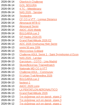
2026-06-14
Oberkirch Challenge
2026-06-14
GOL SEGURA
2026-06-14
4.TC - Mitteldistanz
2026-06-14
NAS 2026 - Søndag
2026-06-14
Testtävling
2026-06-14
CF CO à VTT - Longue Distance
2026-06-14
Almonacid MTB-O
2026-06-14
Almonacid Sprint
2026-06-14
AAOC 2026 Middle
2026-06-14
BULGARIA cup 3
2026-06-14
GP Hades 2026 E5
2026-06-14
Grand Raid Altitude 2026 E2
2026-06-13
AOC 2026 Onehunga High Sprint
2026-06-13
sprint 50 ans OPA
2026-06-13
Mistrzostwa Gołdapii
2026-06-13
Challenge ASUL Sprint 1 - Saint Symphorien d Ozon
2026-06-13
NAS 2026 - Lørdag
2026-06-13
Garciotum - COTO - Liga Madrid
2026-06-13
Skogsflickornas Triangelmatch
2026-06-13
Nationale MD CO à VTT
2026-06-13
Challenge ASUL - Communay
2026-06-13
IV Urban Trail Almedina 2026
2026-06-13
BULGARIA cup 2
2026-06-13
fasttest-1
2026-06-13
AAOC 2026 Long
2026-06-13
LX PENTATLON AERONAUTICO
2026-06-13
Grand Raid Altitude 2026
2026-06-13
Tre skåningar och en dansk, etapp 2
2026-06-13
Tre skåningar och en dansk, etapp 3
2026-06-12
Tre skåningar och en dansk, etapp 1