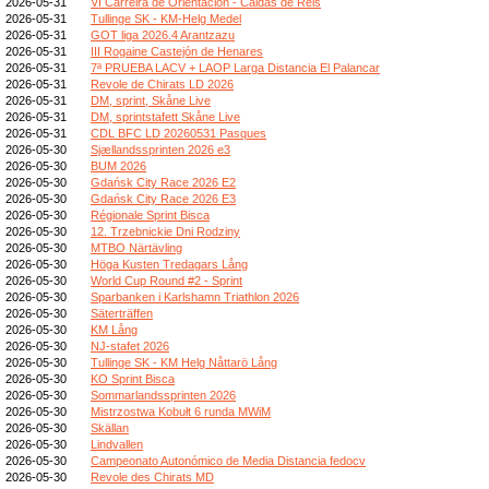
2026-05-31
VI Carreira de Orientación - Caldas de Reis
2026-05-31
Tullinge SK - KM-Helg Medel
2026-05-31
GOT liga 2026.4 Arantzazu
2026-05-31
III Rogaine Castejón de Henares
2026-05-31
7ª PRUEBA LACV + LAOP Larga Distancia El Palancar
2026-05-31
Revole de Chirats LD 2026
2026-05-31
DM, sprint, Skåne Live
2026-05-31
DM, sprintstafett Skåne Live
2026-05-31
CDL BFC LD 20260531 Pasques
2026-05-30
Sjællandssprinten 2026 e3
2026-05-30
BUM 2026
2026-05-30
Gdańsk City Race 2026 E2
2026-05-30
Gdańsk City Race 2026 E3
2026-05-30
Régionale Sprint Bisca
2026-05-30
12. Trzebnickie Dni Rodziny
2026-05-30
MTBO Närtävling
2026-05-30
Höga Kusten Tredagars Lång
2026-05-30
World Cup Round #2 - Sprint
2026-05-30
Sparbanken i Karlshamn Triathlon 2026
2026-05-30
Säterträffen
2026-05-30
KM Lång
2026-05-30
NJ-stafet 2026
2026-05-30
Tullinge SK - KM Helg Nåttarö Lång
2026-05-30
KO Sprint Bisca
2026-05-30
Sommarlandssprinten 2026
2026-05-30
Mistrzostwa Kobułt 6 runda MWiM
2026-05-30
Skällan
2026-05-30
Lindvallen
2026-05-30
Campeonato Autonómico de Media Distancia fedocv
2026-05-30
Revole des Chirats MD