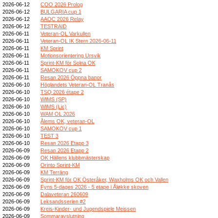
2026-06-12
COO 2026 Prolog
2026-06-12
BULGARIA cup 1
2026-06-12
AAOC 2026 Relay
2026-06-12
TESTRAID
2026-06-11
Veteran-OL Varkullen
2026-06-11
Veteran-OL IK Stern 2026-06-11
2026-06-11
KM Sprint
2026-06-11
Motionsorientering Ursvik
2026-06-11
Sprint-KM för Solna OK
2026-06-11
SAMOKOV cup 2
2026-06-11
Resan 2026 Öppna banor
2026-06-10
Höglandets Veteran-OL Tranås
2026-06-10
TSQ 2026 étape 2
2026-06-10
WIMS (SP)
2026-06-10
WIMS (Lic)
2026-06-10
WAM OL 2026
2026-06-10
Ålems OK, veteran-OL
2026-06-10
SAMOKOV cup 1
2026-06-10
TEST 3
2026-06-10
Resan 2026 Etapp 3
2026-06-09
Resan 2026 Etapp 2
2026-06-09
OK Hällens klubbmästerskap
2026-06-09
Orinto Sprint-KM
2026-06-09
KM Terräng
2026-06-09
Sprint-KM för OK Österåker, Waxholms OK och Vallen
2026-06-09
Fyns 5-dages 2026 - 5 etape i Åløkke skoven
2026-06-09
Dalaveteran 260609
2026-06-09
Leksandsserien #2
2026-06-09
Kreis-Kinder- und Jugendspiele Meissen
2026-06-09
Sommaravslutning