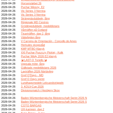
2026-04-28
Horsensløbet 26
2026-04-26
Puchar Wiosny_E2
2026-04-26
Vic Series 3 Nerrina
2026-04-26
Vic Series 3 Nerrina
2026-04-26
Strängnäsdubbeln, lång
2026-04-26
Régionale MD Cestres
2026-04-26
Grödingedubbeln, medeldistans
2026-04-26
Vårträffen på Gotland
2026-04-26
Tisarträffen, dag 2, lång
2026-04-26
Vättefejden lång
2026-04-26
V Carreira de Orientación - Concello de Ames
2026-04-26
Herkules skogsdåd
2026-04-26
KMP MTBO Klasyk
2026-04-26
XXI Puchar Puszczy Piskiej - Kulik
2026-04-26
Puchar Wisły 2026 E2 klasyk
2026-04-26
◪ LAST-O Toriello ◪
2026-04-26
Uppsala möte, lång
2026-04-26
Gällstads medeldistans 2026
2026-04-26
Laxträffen 2026 Närtävling
2026-04-26
Gref O'Days - MD
2026-04-26
Gref O Days sprint
2026-04-26
Lundhagsmedeln Leksandstrippeln
2026-04-26
3. KOLV-Cup 2026
2026-04-26
Divisionsmatch i Hesbjerg Skov
2026-04-26
2026-04-26
Baden-Württembergische Meisterschaft Sprint 2026 N
2026-04-26
Baden-Württembergische Meisterschaft Sprint 2026 S
2026-04-26
COTO BARGAS
2026-04-26
UH-kampen, dag 2
2026-04-26
Купа Ловеч - 2 ден