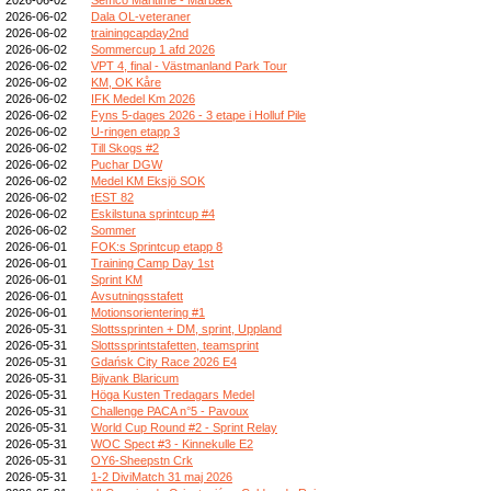
2026-06-02
Dala OL-veteraner
2026-06-02
trainingcapday2nd
2026-06-02
Sommercup 1 afd 2026
2026-06-02
VPT 4, final - Västmanland Park Tour
2026-06-02
KM, OK Kåre
2026-06-02
IFK Medel Km 2026
2026-06-02
Fyns 5-dages 2026 - 3 etape i Holluf Pile
2026-06-02
U-ringen etapp 3
2026-06-02
Till Skogs #2
2026-06-02
Puchar DGW
2026-06-02
Medel KM Eksjö SOK
2026-06-02
tEST 82
2026-06-02
Eskilstuna sprintcup #4
2026-06-02
Sommer
2026-06-01
FOK:s Sprintcup etapp 8
2026-06-01
Training Camp Day 1st
2026-06-01
Sprint KM
2026-06-01
Avsutningsstafett
2026-06-01
Motionsorientering #1
2026-05-31
Slottssprinten + DM, sprint, Uppland
2026-05-31
Slottssprintstafetten, teamsprint
2026-05-31
Gdańsk City Race 2026 E4
2026-05-31
Bijvank Blaricum
2026-05-31
Höga Kusten Tredagars Medel
2026-05-31
Challenge PACA n°5 - Pavoux
2026-05-31
World Cup Round #2 - Sprint Relay
2026-05-31
WOC Spect #3 - Kinnekulle E2
2026-05-31
OY6-Sheepstn Crk
2026-05-31
1-2 DiviMatch 31 maj 2026