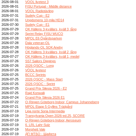
2026-08-01
VOOL livetest 3
2026-08-01
FISU Portugal - Middle distance
2026-08-01
VOOL Radiotävling
2026-07-31
Sudety Cup - E2
2026-07-31
Ungdomens 10-mila HD14
2026-07-30
Sudety Cup - E1
2026-07-29
OK Hällens 3-kvällars, kväll 3, lång
2026-07-29
Sprint Relay FISU WUCO
2026-07-28
MPOL E6 Ögårdsparken
2026-07-28
Dala veteran-OL
2026-07-28
Höglands-OL SOK Aneby
2026-07-28
OK Hällens 3-kvällars, kväll 2, lång
2026-07-27
OK Hällens 3-kvällars, kväll 1, medel
2026-07-26
SS7 Sailors Diggings
2026-07-26
2026 QSOC - Long
2026-07-26
VÖOL livetest
2026-07-25
BCCC Sprints
2026-07-25
2026 QSOC - Mass Start
2026-07-25
2026 QSOC - Sprint
2026-07-25
Grand Prix Silesia 2026 - E2
2026-07-25
Rajd Konwalii
2026-07-24
Grand Prix Silesia 2026 E1
2026-07-22
O-Ringen Göteborg Indoor, Campus Johanneberg
2026-07-21
MPOL Etapp 5 Gyllins Trädgård
2026-07-19
Liga norte Soria Intermedia
2026-07-19
Transylvania Open 2026-ed.25, SCORE
2026-07-19
O-Ringen Göteborg Indoor, Aeroseum
2026-07-19
6. LRL Lahr-Sulz
2026-07-19
Morphett Vale
2026-07-19
ДП МТБО - Щафета