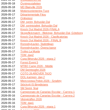
2026-05-18
Övningsstafetten
2026-05-18
MD Blainville 2026
2026-05-18
Motionsorientering Tuve
2026-05-17
Départementale Fitou
2026-05-17
Onlinetest
2026-05-17
DM, sprint, Bohuslän Dal
2026-05-17
DM, sprintstafett, Bohuslän Dal
2026-05-17
Knock Out Madrid 2026-FINAL A
2026-05-17
Skogsflickmatch - Blekinge, Bohuslän-Dal, Göteborg
2026-05-17
Knock Out Madrid 2026 - Clasificatorias
2026-05-17
Knock Out Madrid 2026 - FINAL B
2026-05-17
Ronnebykavlen, Stafettligan
2026-05-17
Ronnebykavlen, Öppna banor
2026-05-17
Trofeo La Muela
2026-05-17
TDM_dag2
2026-05-17
Cupa Bihorului 2026 - etapa 2
2026-05-17
Forest Event 5
2026-05-17
MTBO Camp 2026 - Middle
2026-05-17
DM Sprintstafet 2026
2026-05-17
COTO 26 AÑOVER TAJO
2026-05-17
DOL-kampen, dag 2
2026-05-17
Mistrzostwa Polski 2026 - Sztafety
2026-05-17
Stöcksjö IS långdistans
2026-05-16
SM Sprint, final
2026-05-16
Campeonato de Canarias Escolar - Carrera 1
2026-05-16
Campeonato de Canarias Escolar - Carrera 2
2026-05-16
Vikingträffen 2026
2026-05-16
TDM_dag1
2026-05-16
Cupa Bihorului 2026 - etapa 1