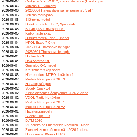
2026-08-07
O-skytte, 21st WBOC, classic distance (Lokal kopia
2026-08-06
Veteran-OL Vederyd
2026-08-06
20260806 Havnardalur på færøerne løb 3 af 4
2026-08-06
Veteran Malingsbo
2026-08-06
Stjärnorpsmedeln
2026-08-06
Distriktsmatch - dag 2, Sprintstafett
2026-08-05
Borlänge Sommarsprint #1
2026-08-05
Klubbmästerskap
2026-08-05
Distriktsmatch - dag 1, medel
2026-08-04
MPOL Etapp 7 Oxie
2026-08-04
20260804 Thorshavn by night
2026-08-04
20260804 Thorshavn by night
2026-08-04
Höglands OL
2026-08-04
Dala Veteran OL
2026-08-04
Gunnebo OK, medel
2026-08-04
Kretsmästerskap sprint
2026-08-03
Närkeserien i MTBO deltävling 4
2026-08-02
MedeltidsKampen 2026 E3
2026-08-02
Hagatorpslången
2026-08-02
Sudety Cup - E4
2026-08-02
Ziemeļvidzemes čempionāts 2026 2. diena
2026-08-02
VÖOL Radio Ny tävling
2026-08-01
MedeltidsKampen 2026 E1
2026-08-01
MedeltidsKampen 2026 E2
2026-08-01
Hagatorpsmedeln
2026-08-01
Sudety Cup - E3
2026-08-01
BLTM 2026
2026-08-01
V Carreira de Orientación Nocturna - Marin
2026-08-01
Ziemeļvidzemes čempionāts 2026 1. diena
2026-08-01
Ungdomens 10-mila HD20