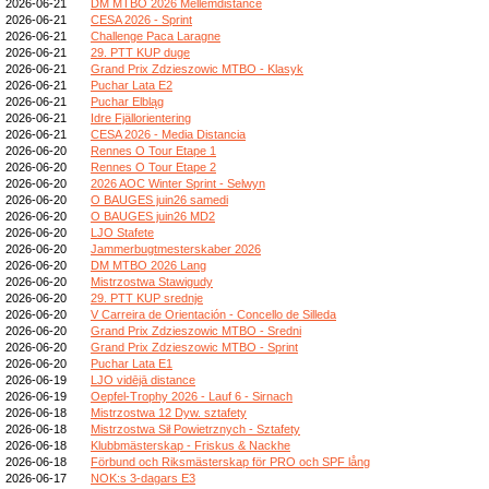
2026-06-21
DM MTBO 2026 Mellemdistance
2026-06-21
CESA 2026 - Sprint
2026-06-21
Challenge Paca Laragne
2026-06-21
29. PTT KUP duge
2026-06-21
Grand Prix Zdzieszowic MTBO - Klasyk
2026-06-21
Puchar Lata E2
2026-06-21
Puchar Elbląg
2026-06-21
Idre Fjällorientering
2026-06-21
CESA 2026 - Media Distancia
2026-06-20
Rennes O Tour Etape 1
2026-06-20
Rennes O Tour Etape 2
2026-06-20
2026 AOC Winter Sprint - Selwyn
2026-06-20
O BAUGES juin26 samedi
2026-06-20
O BAUGES juin26 MD2
2026-06-20
LJO Stafete
2026-06-20
Jammerbugtmesterskaber 2026
2026-06-20
DM MTBO 2026 Lang
2026-06-20
Mistrzostwa Stawigudy
2026-06-20
29. PTT KUP srednje
2026-06-20
V Carreira de Orientación - Concello de Silleda
2026-06-20
Grand Prix Zdzieszowic MTBO - Sredni
2026-06-20
Grand Prix Zdzieszowic MTBO - Sprint
2026-06-20
Puchar Lata E1
2026-06-19
LJO vidējā distance
2026-06-19
Oepfel-Trophy 2026 - Lauf 6 - Sirnach
2026-06-18
Mistrzostwa 12 Dyw. sztafety
2026-06-18
Mistrzostwa Sił Powietrznych - Sztafety
2026-06-18
Klubbmästerskap - Friskus & Nackhe
2026-06-18
Förbund och Riksmästerskap för PRO och SPF lång
2026-06-17
NOK:s 3-dagars E3