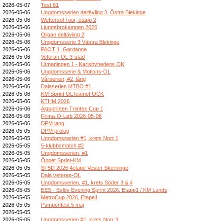
2026-05-07
Test 81
2026-05-06
Ungdomsserien deltävling 3, Östra Blekinge
2026-05-06
Wettersol Tour, etapp 2
2026-05-06
Ljungsbrokampen 2026
2026-05-06
Oligan deltävling 2
2026-05-06
Ungdomsserie 3 Västra Blekinge
2026-05-06
PAOT 1_Gardanne
2026-05-06
Veteran OL 3-stad
2026-05-06
Utmaningen 1 - Karlsbyhedens OK
2026-05-06
Ungdomsserie & Motions-OL
2026-05-06
Vårserien, #2, lång
2026-05-06
Dalaserien MTBO #1
2026-05-06
KM Sprint OLTeamet OCK
2026-05-06
KTHM 2026
2026-05-06
Älgsprinten Trimtex Cup 1
2026-05-06
Firma-O-Løb 2026-05-06
2026-05-06
DPM lang
2026-05-05
DPM prolog
2026-05-05
Ungdomsserien #1, krets Norr 1
2026-05-05
5-klubbsmatch #2
2026-05-05
Ungdomsserien, #1
2026-05-05
Öppet Sprint-KM
2026-05-05
SF5D 2026 4etape Vester Skerninge
2026-05-05
Dala veteran-OL
2026-05-05
Ungdomsserien, #1, krets Söder 3 & 4
2026-05-05
EES - Eslöv Evening Sprint 2026. Etapp1 / KM Lunds
2026-05-05
MetroCup 2026, Etape1
2026-05-05
Pumpentest 5 maj
2026-05-05
2026-05-05
Ungdomsserien #1, krets Norr 3