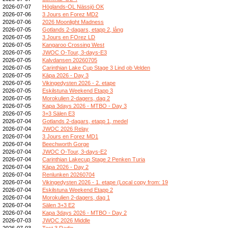
2026-07-07
Höglands-OL Nässjö OK
2026-07-06
3 Jours en Forez MD2
2026-07-06
2026 Moonlight Madness
2026-07-05
Gotlands 2-dagars, etapp 2, lång
2026-07-05
3 Jours en FOrez LD
2026-07-05
Kangaroo Crossing West
2026-07-05
JWOC O-Tour, 3-days-E3
2026-07-05
Kalvdansen 20260705
2026-07-05
Carinthian Lake Cup Stage 3 Lind ob Velden
2026-07-05
Kāpa 2026 - Day 3
2026-07-05
Vikingedysten 2026 - 2. etape
2026-07-05
Eskilstuna Weekend Etapp 3
2026-07-05
Morokulien 2-dagers, dag 2
2026-07-05
Kapa 3days 2026 - MTBO - Day 3
2026-07-05
3+3 Sälen E3
2026-07-04
Gotlands 2-dagars, etapp 1, medel
2026-07-04
JWOC 2026 Relay
2026-07-04
3 Jours en Forez MD1
2026-07-04
Beechworth Gorge
2026-07-04
JWOC O-Tour, 3-days-E2
2026-07-04
Carinthian Lakecup Stage 2 Penken Turia
2026-07-04
Kāpa 2026 - Day 2
2026-07-04
Renlunken 20260704
2026-07-04
Vikingedysten 2026 - 1. etape (Local copy from: 19
2026-07-04
Eskilstuna Weekend Etapp 2
2026-07-04
Morokulien 2-dagers, dag 1
2026-07-04
Sälen 3+3 E2
2026-07-04
Kapa 3days 2026 - MTBO - Day 2
2026-07-03
JWOC 2026 Middle
2026-07-03
Test 3 Radio