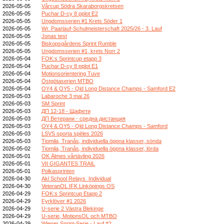
2026-05-05
Vårcup Södra Skaraborgskretsen
2026-05-05
Puchar D-cy 8 pplot E2
2026-05-05
Ungdomsserien #1 Krets Söder 1
2026-05-05
Wr. Paarlauf-Schulmeisterschaft 2025/26 - 3. Lauf
2026-05-05
Jonas test
2026-05-05
Biskopsgårdens Sprint Rumble
2026-05-05
Ungdomsserien #1, krets Norr 2
2026-05-04
FOK:s Sprintcup etapp 3
2026-05-04
Puchar D-cy 8 pplot E1
2026-05-04
Motionsorientering Tuve
2026-05-04
Östgötaserien MTBO
2026-05-04
OY4 & OY5 - Qld Long Distance Champs - Samford E2
2026-05-03
Labaroche 3 mai 26
2026-05-03
SM Sprint
2026-05-03
ДП 12-18 - Щафети
2026-05-03
ДП Ветерани - средна дистанция
2026-05-03
OY4 & OY5 - Qld Long Distance Champs - Samford
2026-05-03
LSVS sporta spēles 2026
2026-05-03
Tiomila, Tranås, individuella öppna klasser, sönda
2026-05-02
Tiomila, Tranås, individuella öppna klasser, lörda
2026-05-01
OK Älmes vårtävling 2026
2026-05-01
VII GIGANTES TRAIL
2026-05-01
Polkasprinten
2026-04-30
Akl School Relays_Individual
2026-04-30
VeteranOL IFK Linköpings OS
2026-04-29
FOK:s Sprintcup Etapp 2
2026-04-29
Fyrklöver #1 2026
2026-04-29
U-serie 2 Västra Blekinge
2026-04-29
U-serie, MotionsOL och MTBO
2026-04-29
Wiener Sprint-Serie - Lauf #2