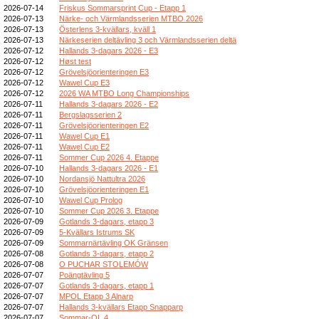
2026-07-14
Friskus Sommarsprint Cup - Etapp 1
2026-07-13
Närke- och Värmlandsserien MTBO 2026
2026-07-13
Österlens 3-kvällars, kväll 1
2026-07-13
Närkeserien deltävling 3 och Värmlandsserien deltä
2026-07-12
Hallands 3-dagars 2026 - E3
2026-07-12
Høst test
2026-07-12
Grövelsjöorienteringen E3
2026-07-12
Wawel Cup E3
2026-07-12
2026 WA MTBO Long Championships
2026-07-11
Hallands 3-dagars 2026 - E2
2026-07-11
Bergslagsserien 2
2026-07-11
Grövelsjöorienteringen E2
2026-07-11
Wawel Cup E1
2026-07-11
Wawel Cup E2
2026-07-11
Sommer Cup 2026 4. Etappe
2026-07-10
Hallands 3-dagars 2026 - E1
2026-07-10
Nordansjö Nattultra 2026
2026-07-10
Grövelsjöorienteringen E1
2026-07-10
Wawel Cup Prolog
2026-07-10
Sommer Cup 2026 3. Etappe
2026-07-09
Gotlands 3-dagars, etapp 3
2026-07-09
5-Kvällars Istrums SK
2026-07-09
Sommarnärtävling OK Gränsen
2026-07-08
Gotlands 3-dagars, etapp 2
2026-07-08
O PUCHAR STOLEMÓW
2026-07-07
Poängtävling 5
2026-07-07
Gotlands 3-dagars, etapp 1
2026-07-07
MPOL Etapp 3 Alnarp
2026-07-07
Hallands 3-kvällars Etapp Snapparp
2026-07-07
Sommar-OL 4