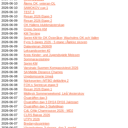
2026-06-10
Ålems OK, veteran-OL
2026-06-10
SAMOKOV cup 1
2026-06-10
TEST 3
2026-06-10
Resan 2026 Etapp 3
2026-06-09
Resan 2026 Etapp 2
2026-06-09
OK Hällens klubbmästerskap
2026-06-09
Orinto Sprint-KM
2026-06-09
KM Terräng
2026-06-09
Sprint-KM för OK Österåker, Waxholms OK och Vallen
2026-06-09
Fyns 5-dages 2026 - 5 etape i Åløkke skoven
2026-06-09
Dalaveteran 260609
2026-06-09
Leksandsserien #2
2026-06-09
Kreis-Kinder- und Jugendspiele Meissen
2026-06-09
Sommaravslutning
2026-06-08
Sprint-KM
2026-06-08
Varsinais-Suomen Kompassiviesti 2026
2026-06-08
SA Middle Distance Champs
2026-06-08
Ungdomsserie Umeå
2026-06-08
Närkeserien i MTBO deltävling 2
2026-06-08
FOK:s Sprintcup etapp 9
2026-06-08
Resan 2026 Etapp 1
2026-06-07
Midtjysk Sommerweekend, Linå Vesterskov
2026-06-07
Ösaträffen dag 3
2026-06-07
Ösaträffen dag 3 DH14-DH16 Jaktstart
2026-06-07
Ösaträffen dag 3-Stafettligan
2026-06-07
CdL OAlp Chamrousse 2026 - MD2
2026-06-07
CLRS Baixas 2026
2026-06-07
UTPV 2026
2026-06-07
Bredarydssprinten
2026-06-07
Västerbottens 3-dagars, dag 3, medel