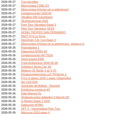
2026-05-27
Trarydsgrillen
2026-05-27
Mistrzostwa CSWL E3
2026-05-27
Mistrzostwa Orientuj się w aglomeracji
2026-05-27
Ungdomsserien 2026 #2
2026-05-27
Ultralång-DM Gästrikland
2026-05-27
Skolmästerskap 2026
2026-05-27
Park Tour Värmland Etapp 3
2026-05-27
Park Tour Värmland, Kil E4
2026-05-27
ACING TROFEO SAN FERNANDO
2026-05-27
PAOT N°4 La Torse
2026-05-27
Stockholm City Cup Etapp 3
2026-05-27
Mistrzostwa Orientuj się w aglomeracji - dziewczyn
2026-05-26
Poängtävling 1
2026-05-26
Dalaserien MTBO #2
2026-05-26
Ungdomsserien #4 TSOK
2026-05-26
Sprint träning FAIK
2026-05-26
Friskvårdslunken 2026-05-28
2026-05-26
Göteborg Sprint Cup, #3
2026-05-26
Motions-OL Borås 4 av 5 VT
2026-05-26
Roslagsmästerskap och Till Skogs 2
2026-05-26
Fyns-5-dages 2026 1 etape i Dalumgård
2026-05-26
AG CDCO84
2026-05-26
Sörklubbs #6 Bollnäs - Rengsjö
2026-05-26
Eskilstuna sprintcup #3
2026-05-26
Dala Veteran OL
2026-05-26
Höglandsserien deltävling 3 Nässjö OK
2026-05-26
U-Ringen Etapp 2 2026
2026-05-26
Dalaserien MTBO
2026-05-26
VPT 3 - Västmanland Park Tour
2026-05-26
Metrocup 2026 etape 4