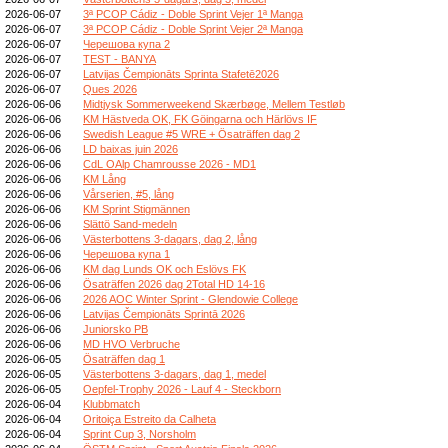
2026-06-07
3ª PCOP Cádiz - Doble Sprint Vejer 1ª Manga
2026-06-07
3ª PCOP Cádiz - Doble Sprint Vejer 2ª Manga
2026-06-07
Черешова купа 2
2026-06-07
TEST - BANYA
2026-06-07
Latvijas Čempionāts Sprinta Stafetē2026
2026-06-07
Ques 2026
2026-06-06
Midtjysk Sommerweekend Skærbøge, Mellem Testløb
2026-06-06
KM Hästveda OK, FK Göingarna och Härlövs IF
2026-06-06
Swedish League #5 WRE + Ösaträffen dag 2
2026-06-06
LD baixas juin 2026
2026-06-06
CdL OAlp Chamrousse 2026 - MD1
2026-06-06
KM Lång
2026-06-06
Vårserien, #5, lång
2026-06-06
KM Sprint Stigmännen
2026-06-06
Slättö Sand-medeln
2026-06-06
Västerbottens 3-dagars, dag 2, lång
2026-06-06
Черешова купа 1
2026-06-06
KM dag Lunds OK och Eslövs FK
2026-06-06
Ösaträffen 2026 dag 2Total HD 14-16
2026-06-06
2026 AOC Winter Sprint - Glendowie College
2026-06-06
Latvijas Čempionāts Sprintā 2026
2026-06-06
Juniorsko PB
2026-06-06
MD HVO Verbruche
2026-06-05
Ösaträffen dag 1
2026-06-05
Västerbottens 3-dagars, dag 1, medel
2026-06-05
Oepfel-Trophy 2026 - Lauf 4 - Steckborn
2026-06-04
Klubbmatch
2026-06-04
Oritoiça Estreito da Calheta
2026-06-04
Sprint Cup 3, Norsholm