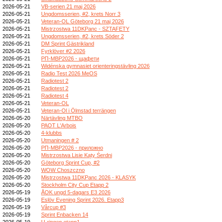
2026-05-21
VB-serien 21 maj 2026
2026-05-21
Ungdomsserien, #2, krets Norr 3
2026-05-21
Veteran-OL Göteborg 21 maj 2026
2026-05-21
Mistrzostwa 11DKPanc - SZTAFETY
2026-05-21
Ungdomsserien, #2, krets Söder 2
2026-05-21
DM Sprint Gästrikland
2026-05-21
Fyrklöver #2 2026
2026-05-21
РП-МВР2026 - щафети
2026-05-21
Widénska gymnasiet orienteringstävling 2026
2026-05-21
Radio Test 2026 MeOS
2026-05-21
Radiotest 2
2026-05-21
Radiotest 2
2026-05-21
Radiotest 4
2026-05-21
Veteran-OL
2026-05-21
Veteran-Ol i Ölmstad terrängen
2026-05-20
Närtävling MTBO
2026-05-20
PAOT L'Arbois
2026-05-20
4-klubbs
2026-05-20
Utmaningen # 2
2026-05-20
РП-МВР2026 - приложно
2026-05-20
Mistrzostwa Lisie Kąty Śerdni
2026-05-20
Göteborg Sprint Cup, #2
2026-05-20
WOW Choszczno
2026-05-20
Mistrzostwa 11DKPanc 2026 - KLASYK
2026-05-20
Stockholm City Cup Etapp 2
2026-05-19
ÅOK ungd 5-dagars E3 2026
2026-05-19
Eslöv Evening Sprint 2026. Etapp3
2026-05-19
Vårcup #3
2026-05-19
Sprint Enbacken 14
2026-05-19
U-ringen etapp1