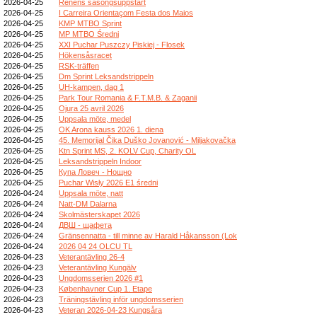
2026-04-25
Renens säsongsuppstart
2026-04-25
I Carreira Orientaçom Festa dos Maios
2026-04-25
KMP MTBO Sprint
2026-04-25
MP MTBO Średni
2026-04-25
XXI Puchar Puszczy Piskiej - Flosek
2026-04-25
Hökensåsracet
2026-04-25
RSK-träffen
2026-04-25
Dm Sprint Leksandstrippeln
2026-04-25
UH-kampen, dag 1
2026-04-25
Park Tour Romania & F.T.M.B. & Zaganii
2026-04-25
Ojura 25 avril 2026
2026-04-25
Uppsala möte, medel
2026-04-25
OK Arona kauss 2026 1. diena
2026-04-25
45. Memorijal Čika Duško Jovanović - Miljakovačka
2026-04-25
Ktn Sprint MS, 2. KOLV Cup, Charity OL
2026-04-25
Leksandstrippeln Indoor
2026-04-25
Купа Ловеч - Нощно
2026-04-25
Puchar Wisły 2026 E1 średni
2026-04-24
Uppsala möte, natt
2026-04-24
Natt-DM Dalarna
2026-04-24
Skolmästerskapet 2026
2026-04-24
ДВШ - щафета
2026-04-24
Gränsennatta - till minne av Harald Håkansson (Lok
2026-04-24
2026 04 24 OLCU TL
2026-04-23
Veterantävling 26-4
2026-04-23
Veterantävling Kungälv
2026-04-23
Ungdomsserien 2026 #1
2026-04-23
Københavner Cup 1. Etape
2026-04-23
Träningstävling inför ungdomsserien
2026-04-23
Veteran 2026-04-23 Kungsåra