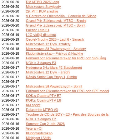
2026-06-20
DM MTBO 2026 Lang
2026-06-20
Mistrzostwa Stawigudy
2026-06-20
29. PTT KUP srednje
2026-06-20
V Carreira de Orientación - Concello de Silleda
2026-06-20
Grand Prix Zdzieszowic MTBO - Sredni
2026-06-20
Grand Prix Zdzieszowic MTBO - Sprint
2026-06-20
Puchar Lata E1
2026-06-19
LJO vidējā distance
2026-06-19
Oepfel-Trophy 2026 - Lauf 6 - Sirnach
2026-06-18
Mistrzostwa 12 Dyw. sztafety
2026-06-18
Mistrzostwa Sił Powietrznych - Sztafety
2026-06-18
Klubbmästerskap - Friskus & Nackhe
2026-06-18
Förbund och Riksmästerskap för PRO och SPF lång
2026-06-17
NOK:s 3-dagars E3
2026-06-17
Hedemora 3-kvällars #2 Stadsberget
2026-06-17
Mistrzostwa 12 Dyw. - średni
2026-06-17
Rånäs Sprint Cup Etapp 1, Rimbo
2026-06-17
2026-06-17
Mistrzostwa Sił Powietrznych - Sprint
2026-06-17
Förbund och Riksmästerskap för PRO och SPF medel
2026-06-17
KOK:s Quattro/PTV E7
2026-06-17
KOK:s Quattro/PTV E8
2026-06-17
KM sprint
2026-06-17
Dalaserien MTBO #3
2026-06-17
Trophée de CO de SQY - E3 - Parc des Sources de la
2026-06-16
NOK:s 3-dagars E2
2026-06-16
Sommer Cup 2. afd. 2026
2026-06-16
Veteran-Ol
2026-06-16
Klubbmästerskap
2026-06-16
Minitjoget i Sätila