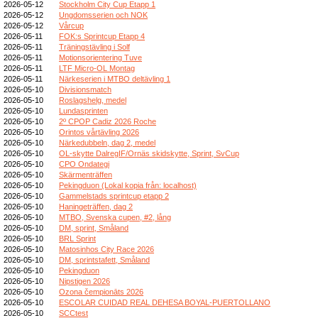
2026-05-12
Stockholm City Cup Etapp 1
2026-05-12
Ungdomsserien och NOK
2026-05-12
Vårcup
2026-05-11
FOK:s Sprintcup Etapp 4
2026-05-11
Träningstävling i Solf
2026-05-11
Motionsorientering Tuve
2026-05-11
LTF Micro-OL Montag
2026-05-11
Närkeserien i MTBO deltävling 1
2026-05-10
Divisionsmatch
2026-05-10
Roslagshelg, medel
2026-05-10
Lundasprinten
2026-05-10
2º CPOP Cadiz 2026 Roche
2026-05-10
Orintos vårtävling 2026
2026-05-10
Närkedubbeln, dag 2, medel
2026-05-10
OL-skytte DalregIF/Ornäs skidskytte, Sprint, SvCup
2026-05-10
CPO Ondategi
2026-05-10
Skärmenträffen
2026-05-10
Pekingduon (Lokal kopia från: localhost)
2026-05-10
Gammelstads sprintcup etapp 2
2026-05-10
Haningeträffen, dag 2
2026-05-10
MTBO, Svenska cupen, #2, lång
2026-05-10
DM, sprint, Småland
2026-05-10
BRL Sprint
2026-05-10
Matosinhos City Race 2026
2026-05-10
DM, sprintstafett, Småland
2026-05-10
Pekingduon
2026-05-10
Nipstigen 2026
2026-05-10
Ozona čempionāts 2026
2026-05-10
ESCOLAR CUIDAD REAL DEHESA BOYAL-PUERTOLLANO
2026-05-10
SCCtest