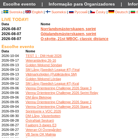
Escolhe evento
|
Informação para Organizadores
|
Info
|
Svenska
|
English
|
Suomeksi
|
Русский
|
Česky
|
Deutsch
|
б
LIVE TODAY!
Data
Nome
2026-08-07
Norrlandsmästerskapen, sprint
2026-08-07
Götalandsmästerskapen, sprint
2026-08-07
O-skytte, 21st WBOC, classic distance
Escolhe evento
Data
Nome
2026-10-04
TEST 1 - DM-Hold 2026
2026-09-17
Veterantävling 26-16
2026-09-13
Golden Wekend Söndag
2026-09-13
SM Lång (Swedish League #7) Final
2026-09-13
Vildmarksfejden (Publiktävling SM)
2026-09-12
Golden Wekend Lördag
2026-09-12
SM Lång (Swedish League #7) Kval
2026-09-06
Vienna Orienteering Challenge 2026 Stage 3
2026-09-06
Vienna Orienteering Challenge 2026 Sprint Relay
2026-09-06
DM lång Blekinge
2026-09-05
Vienna Orienteering Challenge 2026 Stage 2
2026-09-04
Vienna Orienteering Challenge 2026 Stage 1
2026-09-03
Sprintserie x VOC 2026
2026-08-30
DM-Lång, Västerbotten
2026-08-28
ÖstraNatt Seskarö
2026-08-27
Faaborg 3-dages E3
2026-08-27
Veteran-Ol Öxnegården
2026-08-27
VB Serie OK Malmia