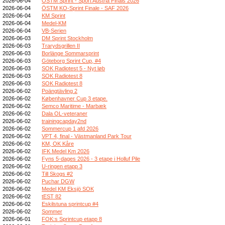
2026-06-04
ÖSTM Sprint - Sport Austria Finals 2026
2026-06-04
ÖSTM KO-Sprint Finale - SAF 2026
2026-06-04
KM Sprint
2026-06-04
Medel-KM
2026-06-04
VB-Serien
2026-06-03
DM Sprint Stockholm
2026-06-03
Trarydsgrillen II
2026-06-03
Borlänge Sommarsprint
2026-06-03
Göteborg Sprint Cup, #4
2026-06-03
SOK Radiotest 5 - Nyt løb
2026-06-03
SOK Radiotest 8
2026-06-03
SOK Radiotest 8
2026-06-02
Poängtävling 2
2026-06-02
Københavner Cup 3 etape.
2026-06-02
Semco Maritime - Marbæk
2026-06-02
Dala OL-veteraner
2026-06-02
trainingcapday2nd
2026-06-02
Sommercup 1 afd 2026
2026-06-02
VPT 4, final - Västmanland Park Tour
2026-06-02
KM, OK Kåre
2026-06-02
IFK Medel Km 2026
2026-06-02
Fyns 5-dages 2026 - 3 etape i Holluf Pile
2026-06-02
U-ringen etapp 3
2026-06-02
Till Skogs #2
2026-06-02
Puchar DGW
2026-06-02
Medel KM Eksjö SOK
2026-06-02
tEST 82
2026-06-02
Eskilstuna sprintcup #4
2026-06-02
Sommer
2026-06-01
FOK:s Sprintcup etapp 8