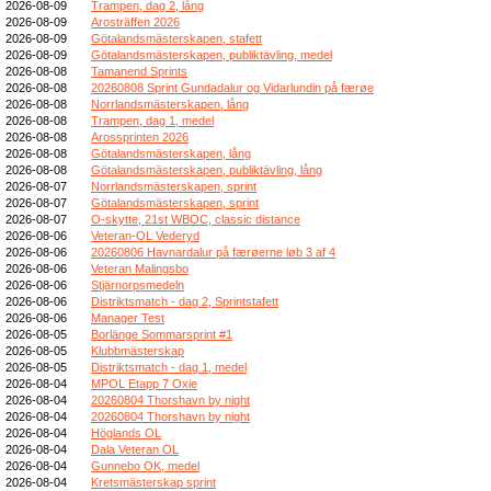
2026-08-09
Trampen, dag 2, lång
2026-08-09
Arosträffen 2026
2026-08-09
Götalandsmästerskapen, stafett
2026-08-09
Götalandsmästerskapen, publiktävling, medel
2026-08-08
Tamanend Sprints
2026-08-08
20260808 Sprint Gundadalur og Vidarlundin på færøe
2026-08-08
Norrlandsmästerskapen, lång
2026-08-08
Trampen, dag 1, medel
2026-08-08
Arossprinten 2026
2026-08-08
Götalandsmästerskapen, lång
2026-08-08
Götalandsmästerskapen, publiktävling, lång
2026-08-07
Norrlandsmästerskapen, sprint
2026-08-07
Götalandsmästerskapen, sprint
2026-08-07
O-skytte, 21st WBOC, classic distance
2026-08-06
Veteran-OL Vederyd
2026-08-06
20260806 Havnardalur på færøerne løb 3 af 4
2026-08-06
Veteran Malingsbo
2026-08-06
Stjärnorpsmedeln
2026-08-06
Distriktsmatch - dag 2, Sprintstafett
2026-08-06
Manager Test
2026-08-05
Borlänge Sommarsprint #1
2026-08-05
Klubbmästerskap
2026-08-05
Distriktsmatch - dag 1, medel
2026-08-04
MPOL Etapp 7 Oxie
2026-08-04
20260804 Thorshavn by night
2026-08-04
20260804 Thorshavn by night
2026-08-04
Höglands OL
2026-08-04
Dala Veteran OL
2026-08-04
Gunnebo OK, medel
2026-08-04
Kretsmästerskap sprint