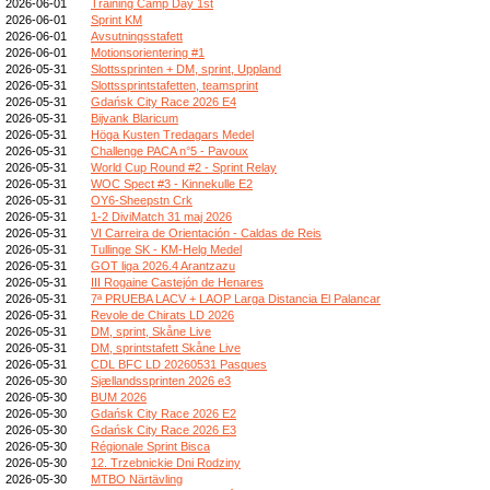
2026-06-01
Training Camp Day 1st
2026-06-01
Sprint KM
2026-06-01
Avsutningsstafett
2026-06-01
Motionsorientering #1
2026-05-31
Slottssprinten + DM, sprint, Uppland
2026-05-31
Slottssprintstafetten, teamsprint
2026-05-31
Gdańsk City Race 2026 E4
2026-05-31
Bijvank Blaricum
2026-05-31
Höga Kusten Tredagars Medel
2026-05-31
Challenge PACA n°5 - Pavoux
2026-05-31
World Cup Round #2 - Sprint Relay
2026-05-31
WOC Spect #3 - Kinnekulle E2
2026-05-31
OY6-Sheepstn Crk
2026-05-31
1-2 DiviMatch 31 maj 2026
2026-05-31
VI Carreira de Orientación - Caldas de Reis
2026-05-31
Tullinge SK - KM-Helg Medel
2026-05-31
GOT liga 2026.4 Arantzazu
2026-05-31
III Rogaine Castejón de Henares
2026-05-31
7ª PRUEBA LACV + LAOP Larga Distancia El Palancar
2026-05-31
Revole de Chirats LD 2026
2026-05-31
DM, sprint, Skåne Live
2026-05-31
DM, sprintstafett Skåne Live
2026-05-31
CDL BFC LD 20260531 Pasques
2026-05-30
Sjællandssprinten 2026 e3
2026-05-30
BUM 2026
2026-05-30
Gdańsk City Race 2026 E2
2026-05-30
Gdańsk City Race 2026 E3
2026-05-30
Régionale Sprint Bisca
2026-05-30
12. Trzebnickie Dni Rodziny
2026-05-30
MTBO Närtävling