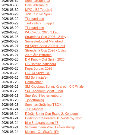
2026-06-30
Sommarsprint #2
2026-06-30
Dala Veteran OL
2026-06-30
MPOL E2 Tygelsjö
2026-06-29
JWOC 2026 Sprint
2026-06-29
Tjustsprinten
2026-06-29
Trekvällars, Etapp 1
2026-06-29
Tjustsprinten
2026-06-28
WOLV-Cup 2026 3.Lauf
2026-06-28
Strandzha Cup 2026 - 2 day
2026-06-27
Semesterloppet Mariefred
2026-06-27
Wr.Sprint-Serie 2026 4.Lauf
2026-06-27
Strandzha Cup 2026 - 1 day
2026-06-27
2026 Åre Extreme
2026-06-26
DM Knock-Out Sprint 2026
2026-06-26
OK Botnias nationella
2026-06-26
Kupa Burgas 2026
2026-06-26
OÖLM Sprint-OL
2026-06-26
SM Sprintstafett
2026-06-25
Hamnloppet
2026-06-25
SM Knockout Sprint, Kval och CX Finaler
2026-06-25
SM Knockout Sprint, Final
2026-06-25
Sportfest Klosterneuburg
2026-06-25
Tjogetträning
2026-06-25
Sommarnärtävling TSOK
2026-06-24
Test Modem
2026-06-24
Rånäs Sprint Cup Etapp 2, Kohagen
2026-06-24
Hedemora 3-kvällars #3 Västerby Norr
2026-06-24
Idre 3-dagars etapp #3
2026-06-24
Veckans bana V626 Leåkersbergt
2026-06-24
Motions-OL Skatås IFK