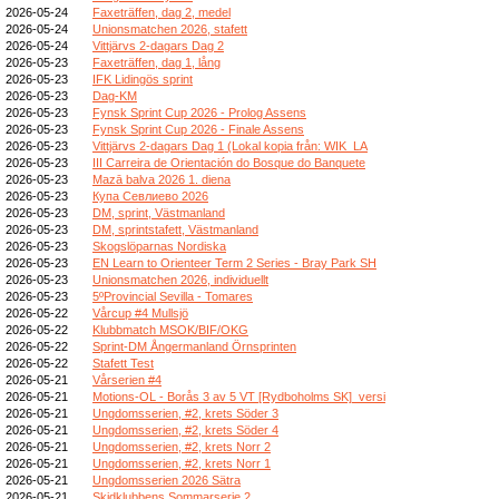
2026-05-24
Faxeträffen, dag 2, medel
2026-05-24
Unionsmatchen 2026, stafett
2026-05-24
Vittjärvs 2-dagars Dag 2
2026-05-23
Faxeträffen, dag 1, lång
2026-05-23
IFK Lidingös sprint
2026-05-23
Dag-KM
2026-05-23
Fynsk Sprint Cup 2026 - Prolog Assens
2026-05-23
Fynsk Sprint Cup 2026 - Finale Assens
2026-05-23
Vittjärvs 2-dagars Dag 1 (Lokal kopia från: WIK_LA
2026-05-23
III Carreira de Orientación do Bosque do Banquete
2026-05-23
Mazā balva 2026 1. diena
2026-05-23
Купа Севлиево 2026
2026-05-23
DM, sprint, Västmanland
2026-05-23
DM, sprintstafett, Västmanland
2026-05-23
Skogslöparnas Nordiska
2026-05-23
EN Learn to Orienteer Term 2 Series - Bray Park SH
2026-05-23
Unionsmatchen 2026, individuellt
2026-05-23
5ºProvincial Sevilla - Tomares
2026-05-22
Vårcup #4 Mullsjö
2026-05-22
Klubbmatch MSOK/BIF/OKG
2026-05-22
Sprint-DM Ångermanland Örnsprinten
2026-05-22
Stafett Test
2026-05-21
Vårserien #4
2026-05-21
Motions-OL - Borås 3 av 5 VT [Rydboholms SK]_versi
2026-05-21
Ungdomsserien, #2, krets Söder 3
2026-05-21
Ungdomsserien, #2, krets Söder 4
2026-05-21
Ungdomsserien, #2, krets Norr 2
2026-05-21
Ungdomsserien, #2, krets Norr 1
2026-05-21
Ungdomsserien 2026 Sätra
2026-05-21
Skidklubbens Sommarserie 2