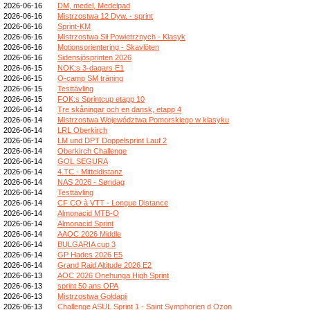
2026-06-16
DM, medel, Medelpad
2026-06-16
Mistrzostwa 12 Dyw. - sprint
2026-06-16
Sprint-KM
2026-06-16
Mistrzostwa Sił Powietrznych - Klasyk
2026-06-16
Motionsorientering - Skavlöten
2026-06-16
Sidensjösprinten 2026
2026-06-15
NOK:s 3-dagars E1
2026-06-15
O-camp SM träning
2026-06-15
Testtävling
2026-06-15
FOK:s Sprintcup etapp 10
2026-06-14
Tre skåningar och en dansk, etapp 4
2026-06-14
Mistrzostwa Województwa Pomorskiego w klasyku
2026-06-14
LRL Oberkirch
2026-06-14
LM und DPT Doppelsprint Lauf 2
2026-06-14
Oberkirch Challenge
2026-06-14
GOL SEGURA
2026-06-14
4.TC - Mitteldistanz
2026-06-14
NAS 2026 - Søndag
2026-06-14
Testtävling
2026-06-14
CF CO à VTT - Longue Distance
2026-06-14
Almonacid MTB-O
2026-06-14
Almonacid Sprint
2026-06-14
AAOC 2026 Middle
2026-06-14
BULGARIA cup 3
2026-06-14
GP Hades 2026 E5
2026-06-14
Grand Raid Altitude 2026 E2
2026-06-13
AOC 2026 Onehunga High Sprint
2026-06-13
sprint 50 ans OPA
2026-06-13
Mistrzostwa Gołdapii
2026-06-13
Challenge ASUL Sprint 1 - Saint Symphorien d Ozon