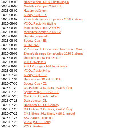
2026-08-03
Närkeserien i MTBO deltävling 4
2026-08-02
MedeltidsKampen 2026 E3
2026-08-02
Hagatorpslången
2026-08-02
Sudety Cup - E4
2026-08-02
Ziemeļvidzemes čempionāts 2026 2. diena
2026-08-02
VÖOL Radio Ny tävling
2026-08-01
MedeltidsKampen 2026 E1
2026-08-01
MedeltidsKampen 2026 E2
2026-08-01
Hagatorpsmedeln
2026-08-01
Sudety Cup - E3
2026-08-01
BLTM 2026
2026-08-01
V Carreira de Orientación Nocturna - Marin
2026-08-01
Ziemeļvidzemes čempionāts 2026 1. diena
2026-08-01
Ungdomens 10-mila HD20
2026-08-01
VOOL livetest 3
2026-08-01
FISU Portugal - Middle distance
2026-08-01
VOOL Radiotävling
2026-07-31
Sudety Cup - E2
2026-07-31
Ungdomens 10-mila HD14
2026-07-30
Sudety Cup - E1
2026-07-29
OK Hällens 3-kvällars, kväll 3, lång
2026-07-29
Sprint Relay FISU WUCO
2026-07-28
MPOL E6 Ögårdsparken
2026-07-28
Dala veteran-OL
2026-07-28
Höglands-OL SOK Aneby
2026-07-28
OK Hällens 3-kvällars, kväll 2, lång
2026-07-27
OK Hällens 3-kvällars, kväll 1, medel
2026-07-26
SS7 Sailors Diggings
2026-07-26
2026 QSOC - Long
2026-07-26
VÖOL livetest