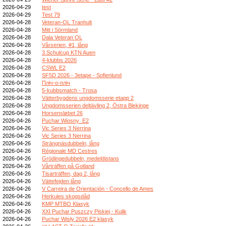
2026-04-29
test
2026-04-29
Test 79
2026-04-28
Veteran-OL Tranhult
2026-04-28
Mitt i Sörmland
2026-04-28
Dala Veteran OL
2026-04-28
Vårserien, #1, lång
2026-04-28
3.Schulcup KTN Auen
2026-04-28
4-klubbs 2026
2026-04-28
CSWL E2
2026-04-28
SF5D 2026 - 3etape - Sofienlund
2026-04-28
Пліч-о-пліч
2026-04-28
5-kubbsmatch - Trosa
2026-04-28
Vätterbygdens ungdomsserie etapp 2
2026-04-28
Ungdomsserien deltävling 2, Östra Blekinge
2026-04-28
Horsensløbet 26
2026-04-26
Puchar Wiosny_E2
2026-04-26
Vic Series 3 Nerrina
2026-04-26
Vic Series 3 Nerrina
2026-04-26
Strängnäsdubbeln, lång
2026-04-26
Régionale MD Cestres
2026-04-26
Grödingedubbeln, medeldistans
2026-04-26
Vårträffen på Gotland
2026-04-26
Tisarträffen, dag 2, lång
2026-04-26
Vättefejden lång
2026-04-26
V Carreira de Orientación - Concello de Ames
2026-04-26
Herkules skogsdåd
2026-04-26
KMP MTBO Klasyk
2026-04-26
XXI Puchar Puszczy Piskiej - Kulik
2026-04-26
Puchar Wisły 2026 E2 klasyk