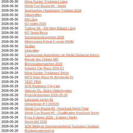
2026-05-30
Höga Kusten Tredagars Lång
2026-05-30
World Cup Round #2 - Sprint
2026-05-30
Sparbanken i Karlshamn Triathlon 2026
2026-05-30
Säterträffen
2026-05-30
KM Lång
2026-05-30
NJ-stafet 2026
2026-05-30
Tullinge SK - KM Helg Nåttarö Lång
2026-05-30
KO Sprint Bisca
2026-05-30
Sommarlandssprinten 2026
2026-05-30
Mistrzostwa Kobułt 6 runda MWiM
2026-05-30
Skällan
2026-05-30
Lindvallen
2026-05-30
Campeonato Autonómico de Media Distancia fedocv
2026-05-30
Revole des Chirats MD
2026-05-29
Björkstubbematchen 2026
2026-05-29
Gdańsk City Race 2026 E1
2026-05-29
Höga Kusten Tredagars Sprint
2026-05-29
WCS Spec Race #1 Kinnekulle E1
2026-05-29
TEST PEW
2026-05-29
SOK Radiotest 4 Nyt løb
2026-05-28
Veteran-OL, Södra Vätterbygden
2026-05-28
Friskvårdslunken 2026-05-28
2026-05-28
Leksands serien #1
2026-05-28
Utmaningen # 3 260528
2026-05-28
World Cup Round #2 - Knockout Sprint Final
2026-05-28
World Cup Round #2 - Qualification Knockout Sprint
2026-05-28
Fyns 5-dages 2026 - 2 etape i Højby
2026-05-28
Sprint-KM 2026
2026-05-28
SOK Midtjysk Sommerweekend Testsetup i klubben
2026-05-28
Roslagsveteranerna