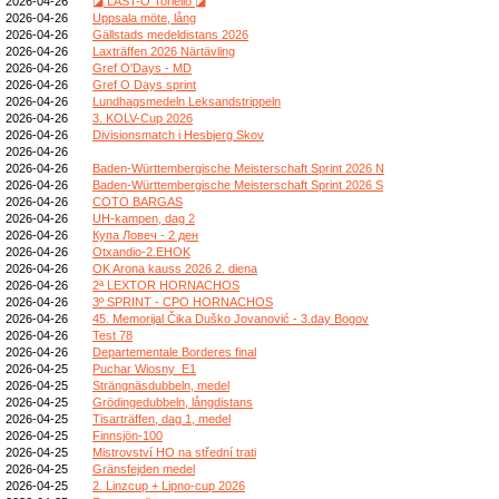
2026-04-26
◪ LAST-O Toriello ◪
2026-04-26
Uppsala möte, lång
2026-04-26
Gällstads medeldistans 2026
2026-04-26
Laxträffen 2026 Närtävling
2026-04-26
Gref O'Days - MD
2026-04-26
Gref O Days sprint
2026-04-26
Lundhagsmedeln Leksandstrippeln
2026-04-26
3. KOLV-Cup 2026
2026-04-26
Divisionsmatch i Hesbjerg Skov
2026-04-26
2026-04-26
Baden-Württembergische Meisterschaft Sprint 2026 N
2026-04-26
Baden-Württembergische Meisterschaft Sprint 2026 S
2026-04-26
COTO BARGAS
2026-04-26
UH-kampen, dag 2
2026-04-26
Купа Ловеч - 2 ден
2026-04-26
Otxandio-2.EHOK
2026-04-26
OK Arona kauss 2026 2. diena
2026-04-26
2ª LEXTOR HORNACHOS
2026-04-26
3º SPRINT - CPO HORNACHOS
2026-04-26
45. Memorijal Čika Duško Jovanović - 3.day Bogov
2026-04-26
Test 78
2026-04-26
Departementale Borderes final
2026-04-25
Puchar Wiosny_E1
2026-04-25
Strängnäsdubbeln, medel
2026-04-25
Grödingedubbeln, långdistans
2026-04-25
Tisarträffen, dag 1, medel
2026-04-25
Finnsjön-100
2026-04-25
Mistrovství HO na střední trati
2026-04-25
Gränsfejden medel
2026-04-25
2. Linzcup + Lipno-cup 2026