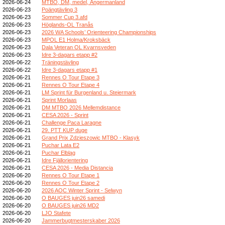
2026-06-24
MTBO, DM, medel, Ångermanland
2026-06-23
Poängtävling 3
2026-06-23
Sommer Cup 3.afd
2026-06-23
Höglands-OL Tranås
2026-06-23
2026 WA Schools’ Orienteering Championships
2026-06-23
MPOL E1 Holma/Kroksbäck
2026-06-23
Dala Veteran OL Kvarnsveden
2026-06-23
Idre 3-dagars etapp #2
2026-06-22
Träningstävling
2026-06-22
Idre 3-dagars etapp #1
2026-06-21
Rennes O Tour Etape 3
2026-06-21
Rennes O Tour Etape 4
2026-06-21
LM Sprint für Burgenland u. Steiermark
2026-06-21
Sprint Morlaas
2026-06-21
DM MTBO 2026 Mellemdistance
2026-06-21
CESA 2026 - Sprint
2026-06-21
Challenge Paca Laragne
2026-06-21
29. PTT KUP duge
2026-06-21
Grand Prix Zdzieszowic MTBO - Klasyk
2026-06-21
Puchar Lata E2
2026-06-21
Puchar Elbląg
2026-06-21
Idre Fjällorientering
2026-06-21
CESA 2026 - Media Distancia
2026-06-20
Rennes O Tour Etape 1
2026-06-20
Rennes O Tour Etape 2
2026-06-20
2026 AOC Winter Sprint - Selwyn
2026-06-20
O BAUGES juin26 samedi
2026-06-20
O BAUGES juin26 MD2
2026-06-20
LJO Stafete
2026-06-20
Jammerbugtmesterskaber 2026