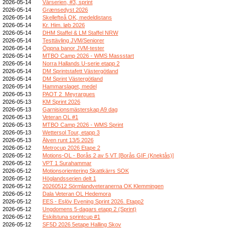
2026-05-14
Vårserien, #3, sprint
2026-05-14
Grænsedyst 2026
2026-05-14
Skellefteå OK, medeldistans
2026-05-14
Kr. Him. løb 2026
2026-05-14
DHM Staffel & LM Staffel NRW
2026-05-14
Testtävling JVM/Seniorer
2026-05-14
Öppna banor JVM-tester
2026-05-14
MTBO Camp 2026 - WMS Massstart
2026-05-14
Norra Hallands U-serie etapp 2
2026-05-14
DM Sprintstafett Västergötland
2026-05-14
DM Sprint Västergötland
2026-05-14
Hammarslaget, medel
2026-05-13
PAOT 2_Meyrargues
2026-05-13
KM Sprint 2026
2026-05-13
Garnisionsmästerskap A9 dag
2026-05-13
Veteran OL #1
2026-05-13
MTBO Camp 2026 - WMS Sprint
2026-05-13
Wettersol Tour, etapp 3
2026-05-13
Älven runt 13/5 2026
2026-05-12
Metrocup 2026 Etape 2
2026-05-12
Motions-OL - Borås 2 av 5 VT [Borås GIF (Knektås)]
2026-05-12
VPT 1 Surahammar
2026-05-12
Motionsorientering Skattkärrs SOK
2026-05-12
Höglandsserien delt 1
2026-05-12
20260512 Sörmlandveteranerna OK Klemmingen
2026-05-12
Dala Veteran OL Hedemora
2026-05-12
EES - Eslöv Evening Sprint 2026. Etapp2
2026-05-12
Ungdomens 5-dagars etapp 2 (Sprint)
2026-05-12
Eskilstuna sprintcup #1
2026-05-12
SF5D 2026 5etape Halling Skov