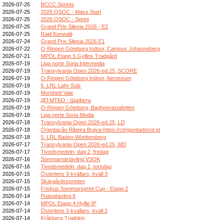
2026-07-25
BCCC Sprints
2026-07-25
2026 QSOC - Mass Start
2026-07-25
2026 QSOC - Sprint
2026-07-25
Grand Prix Silesia 2026 - E2
2026-07-25
Rajd Konwalii
2026-07-24
Grand Prix Silesia 2026 E1
2026-07-22
O-Ringen Göteborg Indoor, Campus Johanneberg
2026-07-21
MPOL Etapp 5 Gyllins Trädgård
2026-07-19
Liga norte Soria Intermedia
2026-07-19
Transylvania Open 2026-ed.25, SCORE
2026-07-19
O-Ringen Göteborg Indoor, Aeroseum
2026-07-19
6. LRL Lahr-Sulz
2026-07-19
Morphett Vale
2026-07-19
ДП МТБО - Щафета
2026-07-19
O-Ringen Göteborg, Bagheerastafetten
2026-07-18
Liga norte Soria Media
2026-07-18
Transylvania Open 2026-ed.25, LD
2026-07-18
Orientação Ribeira Brava-https://ctmpontadosol.pt
2026-07-18
5. LRL Baden-Württemberg
2026-07-17
Transylvania Open 2026-ed.25, MD
2026-07-17
Tivedsmedeln, dag 2, fredag
2026-07-16
Sommarnärtävling VSOK
2026-07-16
Tivedsmedeln, dag 1, torsdag
2026-07-15
Österlens 3-kvällars, kväll 3
2026-07-15
Skärgårdssprinten
2026-07-15
Friskus Sommarsprint Cup - Etapp 2
2026-07-14
Poängtävling 6
2026-07-14
MPOL Etapp 4 Hyllie IP
2026-07-14
Österlens 3-kvällars, kväll 2
2026-07-14
Kråkberg Triathlon