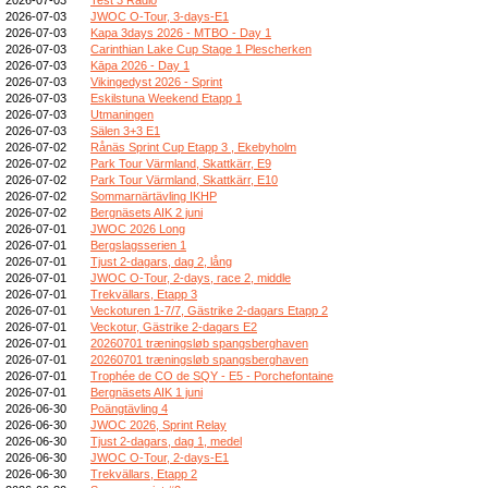
2026-07-03
JWOC O-Tour, 3-days-E1
2026-07-03
Kapa 3days 2026 - MTBO - Day 1
2026-07-03
Carinthian Lake Cup Stage 1 Plescherken
2026-07-03
Kāpa 2026 - Day 1
2026-07-03
Vikingedyst 2026 - Sprint
2026-07-03
Eskilstuna Weekend Etapp 1
2026-07-03
Utmaningen
2026-07-03
Sälen 3+3 E1
2026-07-02
Rånäs Sprint Cup Etapp 3 , Ekebyholm
2026-07-02
Park Tour Värmland, Skattkärr, E9
2026-07-02
Park Tour Värmland, Skattkärr, E10
2026-07-02
Sommarnärtävling IKHP
2026-07-02
Bergnäsets AIK 2 juni
2026-07-01
JWOC 2026 Long
2026-07-01
Bergslagsserien 1
2026-07-01
Tjust 2-dagars, dag 2, lång
2026-07-01
JWOC O-Tour, 2-days, race 2, middle
2026-07-01
Trekvällars, Etapp 3
2026-07-01
Veckoturen 1-7/7, Gästrike 2-dagars Etapp 2
2026-07-01
Veckotur, Gästrike 2-dagars E2
2026-07-01
20260701 træningsløb spangsberghaven
2026-07-01
20260701 træningsløb spangsberghaven
2026-07-01
Trophée de CO de SQY - E5 - Porchefontaine
2026-07-01
Bergnäsets AIK 1 juni
2026-06-30
Poängtävling 4
2026-06-30
JWOC 2026, Sprint Relay
2026-06-30
Tjust 2-dagars, dag 1, medel
2026-06-30
JWOC O-Tour, 2-days-E1
2026-06-30
Trekvällars, Etapp 2