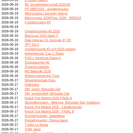
2026-05-19
Wr. Schulmeisterschaft 2025/26
2026-05-19
РП-МВР2026 - индивидуално
2026-05-19
Mistrzostwa Lisie Kąty Klasyk
2026-05-19
Mistrzostwa 11DKPanc 2026 - MIDDLE
2026-05-19
5-klubbsmatch #3
2026-05-19
2026-05-19
Ungdomsserien #3 2026
2026-05-19
Metrocup 2026 etape 3
2026-05-19
Dala Veteran-OL Korsnäs IF OK
2026-05-19
VPT Del 2
2026-05-19
Ungdomsserie #2 och NOK-träning
2026-05-19
Københavner Cup 2. Etape
2026-05-18
FOK:s Sprintcup Etapp 6
2026-05-18
Östgötaserien #2
2026-05-18
Övningsstafetten
2026-05-18
MD Blainville 2026
2026-05-18
Motionsorientering Tuve
2026-05-17
Départementale Fitou
2026-05-17
Onlinetest
2026-05-17
DM, sprint, Bohuslän Dal
2026-05-17
DM, sprintstafett, Bohuslän Dal
2026-05-17
Knock Out Madrid 2026-FINAL A
2026-05-17
Skogsflickmatch - Blekinge, Bohuslän-Dal, Göteborg
2026-05-17
Knock Out Madrid 2026 - Clasificatorias
2026-05-17
Knock Out Madrid 2026 - FINAL B
2026-05-17
Ronnebykavlen, Stafettligan
2026-05-17
Ronnebykavlen, Öppna banor
2026-05-17
Trofeo La Muela
2026-05-17
TDM_dag2