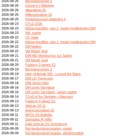
2026-08-26
Bergslagsserien 4
2026-08-26
Userie 6 V Blekinge
2026-08-26
Albaniløbet 26
2026-08-25
Willemoesløbet 26
2026-08-25
Höglandsserien deltävling 4
2026-08-23
CFLD 2026
2026-08-23
Kilsbergsträffen, dag 2, medel (publiktävling SM)
2026-08-23
SM, stafett
2026-08-22
CF relais
2026-08-22
Kilsbergsträffen, dag 1, medel (publiktävling SM)
2026-08-22
DM Mellem
2026-08-22
SM Medel, final
2026-08-21
D88 MD Monthureux sur Saône
2026-08-21
SM Medel, kval
2026-08-20
Faaborg 3-dages E2
2026-08-19
Bergslagsserien 3
2026-08-19
Inter-régionale MD - Luxeuil-les-Bains
2026-08-17
D88 LD Tignécourt
2026-08-16
D88 Sprint Vittel
2026-08-16
DM sprint Värmland
2026-08-16
DM sprint Värmland - öppen stafett
2026-08-14
TOnS of fun Sprinten + Masstart
2026-08-13
Faaborg 3-dages E1
2026-08-13
Veteran 26-11
2026-08-13
Antvorskovløbet 26
2026-08-11
MPOL E8 Bulltofta
2026-08-11
Sörklubbs #7 Alfta
2026-08-11
Dala veteran-OL Domnarvet
2026-08-09
Norrlandsmästerskapen, medel
2026-08-09
Norrlandsmästerskapen, distriktsstafett