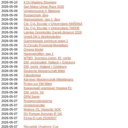
2026-05-10
II Ori Madeira Shopping
2026-05-09
San Mateo Urban Race 2026
2026-05-09
Ungdomsserie 4, Blekinge
2026-05-09
Roslagshelg, lång
2026-05-09
Närkedubbeln, dag 1, lång
2026-05-09
Cto. CyL Escolar y Universitario MAÑANA
2026-05-09
Cto. CyL Escolar y Universitario TARDE
2026-05-09
Latvijas čempionāts Garajā distancē 2026
2026-05-09
Umeå OK:s distriktstävling
2026-05-09
Gammelstads sprintcup etapp 1
2026-05-09
IV Circuito Provincial Montellano
2026-05-09
Omega Medel
2026-05-09
Haningeträffen, dag 1
2026-05-09
MTBO, Svenska cupen, #1, sprint
2026-05-09
DM, sprintstafett, Halland + Göteborg
2026-05-09
DM, sprint, Halland + Göteborg
2026-05-09
Deutsche Meisterschaft Mittel
2026-05-09
Fäbodloppet
2026-05-09
Kärntner Meisterschaft Mitteldistanz
2026-05-08
Prolog zur DM Mittel
2026-05-08
Командний чемпіонат України E1
2026-05-08
DM, sprint, XX
2026-05-07
DPM Sprint
2026-05-07
Roslagsveteranerna
2026-05-07
Ungdomstrollet
2026-05-07
Motions-OL Västerås SOK
2026-05-07
DV Pumoen Korsnäs IF OK
2026-05-07
Firma-O-Løb 20260507
2026-05-07
2026-05-07
Nissadals Ungdoms Cup