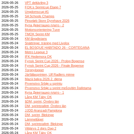
2026-05-26
VPT deltävling 3
2026-05-25
FOK:s Sprintcup Etapp 7
2026-05-25
Ungdomscup #1
2026-05-25
SA Schools Champs
2026-05-25
Pinseløb Store Dyrehave 2026
2026-05-25
Купа Деветашко плато - 2
2026-05-25
Motionsorientering Tuve
2026-05-25
TMOK Sprint-KM
2026-05-24
KM långdistans
2026-05-24
Snättringe: träning med Livelox
2026-05-24
EL BOSQUE HABITADO 26 - CORTEGANA
2026-05-24
Metro League 3
2026-05-24
IFK Hedemora OK
2026-05-24
Fynsk Sprint Cup 2026 - Prolog Bogense
2026-05-24
Fynsk Sprint Cup 2026 - Finale Bogense
2026-05-24
Torgnyloppet
2026-05-24
Järfällasprinten, Ulf Radlers minne
2026-05-24
Mazā balva 2026 2. diena
2026-05-24
Prvenstvo Srbije u sprintu
2026-05-24
Prvenstvo Srbije u sprint mešovitim štafetama
2026-05-24
Купа Деветашко плато - 1
2026-05-24
Lång KM Täby OK
2026-05-24
§DM, sprint, Örebro län
2026-05-24
DM, sprintstafett, Örebro län
2026-05-24
JJDD Aranzadi Pamplona
2026-05-24
DM, sprint, Blekinge
2026-05-24
Lämmeltåget
2026-05-24
DM, sprintstafett, Blekinge
2026-05-24
Vittjärvs 2 dgrs Dag 2
2026-05-24
Lång KM Täby OK