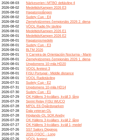
2026-08-03
Närkeserien i MTBO deltävling 4
2026-08-02
MedeltidsKampen 2026 E3
2026-08-02
Hagatorpslången
2026-08-02
Sudety Cup - E4
2026-08-02
Ziemeļvidzemes čempionāts 2026 2. diena
2026-08-02
VÖOL Radio Ny tävling
2026-08-01
MedeltidsKampen 2026 E1
2026-08-01
MedeltidsKampen 2026 E2
2026-08-01
Hagatorpsmedeln
2026-08-01
Sudety Cup - E3
2026-08-01
BLTM 2026
2026-08-01
V Carreira de Orientación Nocturna - Marin
2026-08-01
Ziemeļvidzemes čempionāts 2026 1. diena
2026-08-01
Ungdomens 10-mila HD20
2026-08-01
VOOL livetest 3
2026-08-01
FISU Portugal - Middle distance
2026-08-01
VOOL Radiotävling
2026-07-31
Sudety Cup - E2
2026-07-31
Ungdomens 10-mila HD14
2026-07-30
Sudety Cup - E1
2026-07-29
OK Hällens 3-kvällars, kväll 3, lång
2026-07-29
Sprint Relay FISU WUCO
2026-07-28
MPOL E6 Ögårdsparken
2026-07-28
Dala veteran-OL
2026-07-28
Höglands-OL SOK Aneby
2026-07-28
OK Hällens 3-kvällars, kväll 2, lång
2026-07-27
OK Hällens 3-kvällars, kväll 1, medel
2026-07-26
SS7 Sailors Diggings
2026-07-26
2026 QSOC - Long
2026-07-26
VÖOL livetest