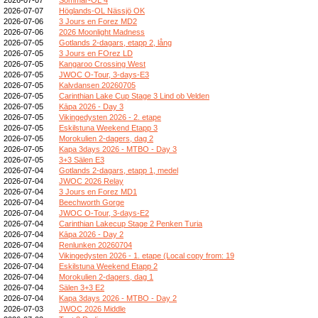
2026-07-07
Höglands-OL Nässjö OK
2026-07-06
3 Jours en Forez MD2
2026-07-06
2026 Moonlight Madness
2026-07-05
Gotlands 2-dagars, etapp 2, lång
2026-07-05
3 Jours en FOrez LD
2026-07-05
Kangaroo Crossing West
2026-07-05
JWOC O-Tour, 3-days-E3
2026-07-05
Kalvdansen 20260705
2026-07-05
Carinthian Lake Cup Stage 3 Lind ob Velden
2026-07-05
Kāpa 2026 - Day 3
2026-07-05
Vikingedysten 2026 - 2. etape
2026-07-05
Eskilstuna Weekend Etapp 3
2026-07-05
Morokulien 2-dagers, dag 2
2026-07-05
Kapa 3days 2026 - MTBO - Day 3
2026-07-05
3+3 Sälen E3
2026-07-04
Gotlands 2-dagars, etapp 1, medel
2026-07-04
JWOC 2026 Relay
2026-07-04
3 Jours en Forez MD1
2026-07-04
Beechworth Gorge
2026-07-04
JWOC O-Tour, 3-days-E2
2026-07-04
Carinthian Lakecup Stage 2 Penken Turia
2026-07-04
Kāpa 2026 - Day 2
2026-07-04
Renlunken 20260704
2026-07-04
Vikingedysten 2026 - 1. etape (Local copy from: 19
2026-07-04
Eskilstuna Weekend Etapp 2
2026-07-04
Morokulien 2-dagers, dag 1
2026-07-04
Sälen 3+3 E2
2026-07-04
Kapa 3days 2026 - MTBO - Day 2
2026-07-03
JWOC 2026 Middle