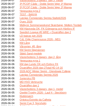
2026-06-07
Västerbottens 3-dagars, dag 3, medel
2026-06-07
3ª PCOP Cádiz - Doble Sprint Vejer 1ª Manga
2026-06-07
3ª PCOP Cádiz - Doble Sprint Vejer 2ª Manga
2026-06-07
Черешова купа 2
2026-06-07
TEST - BANYA
2026-06-07
Latvijas Čempionāts Sprinta Stafetē2026
2026-06-07
Ques 2026
2026-06-06
Midtjysk Sommerweekend Skærbøge, Mellem Testløb
2026-06-06
KM Hästveda OK, FK Göingarna och Härlövs IF
2026-06-06
Swedish League #5 WRE + Ösaträffen dag 2
2026-06-06
LD baixas juin 2026
2026-06-06
CdL OAlp Chamrousse 2026 - MD1
2026-06-06
KM Lång
2026-06-06
Vårserien, #5, lång
2026-06-06
KM Sprint Stigmännen
2026-06-06
Slättö Sand-medeln
2026-06-06
Västerbottens 3-dagars, dag 2, lång
2026-06-06
Черешова купа 1
2026-06-06
KM dag Lunds OK och Eslövs FK
2026-06-06
Ösaträffen 2026 dag 2Total HD 14-16
2026-06-06
2026 AOC Winter Sprint - Glendowie College
2026-06-06
Latvijas Čempionāts Sprintā 2026
2026-06-06
Juniorsko PB
2026-06-06
MD HVO Verbruche
2026-06-05
Ösaträffen dag 1
2026-06-05
Västerbottens 3-dagars, dag 1, medel
2026-06-05
Oepfel-Trophy 2026 - Lauf 4 - Steckborn
2026-06-04
Klubbmatch
2026-06-04
Oritoiça Estreito da Calheta
2026-06-04
Sprint Cup 3, Norsholm