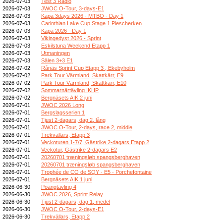
2026-07-03
Test 3 Radio
2026-07-03
JWOC O-Tour, 3-days-E1
2026-07-03
Kapa 3days 2026 - MTBO - Day 1
2026-07-03
Carinthian Lake Cup Stage 1 Plescherken
2026-07-03
Kāpa 2026 - Day 1
2026-07-03
Vikingedyst 2026 - Sprint
2026-07-03
Eskilstuna Weekend Etapp 1
2026-07-03
Utmaningen
2026-07-03
Sälen 3+3 E1
2026-07-02
Rånäs Sprint Cup Etapp 3 , Ekebyholm
2026-07-02
Park Tour Värmland, Skattkärr, E9
2026-07-02
Park Tour Värmland, Skattkärr, E10
2026-07-02
Sommarnärtävling IKHP
2026-07-02
Bergnäsets AIK 2 juni
2026-07-01
JWOC 2026 Long
2026-07-01
Bergslagsserien 1
2026-07-01
Tjust 2-dagars, dag 2, lång
2026-07-01
JWOC O-Tour, 2-days, race 2, middle
2026-07-01
Trekvällars, Etapp 3
2026-07-01
Veckoturen 1-7/7, Gästrike 2-dagars Etapp 2
2026-07-01
Veckotur, Gästrike 2-dagars E2
2026-07-01
20260701 træningsløb spangsberghaven
2026-07-01
20260701 træningsløb spangsberghaven
2026-07-01
Trophée de CO de SQY - E5 - Porchefontaine
2026-07-01
Bergnäsets AIK 1 juni
2026-06-30
Poängtävling 4
2026-06-30
JWOC 2026, Sprint Relay
2026-06-30
Tjust 2-dagars, dag 1, medel
2026-06-30
JWOC O-Tour, 2-days-E1
2026-06-30
Trekvällars, Etapp 2