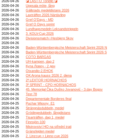
2026-04-26
◪ LAST-O Toriello ◪
2026-04-26
Uppsala möte, lång
2026-04-26
Gällstads medeldistans 2026
2026-04-26
Laxträffen 2026 Närtävling
2026-04-26
Gref O'Days - MD
2026-04-26
Gref O Days sprint
2026-04-26
Lundhagsmedeln Leksandstrippeln
2026-04-26
3. KOLV-Cup 2026
2026-04-26
Divisionsmatch i Hesbjerg Skov
2026-04-26
2026-04-26
Baden-Württembergische Meisterschaft Sprint 2026 N
2026-04-26
Baden-Württembergische Meisterschaft Sprint 2026 S
2026-04-26
COTO BARGAS
2026-04-26
UH-kampen, dag 2
2026-04-26
Купа Ловеч - 2 ден
2026-04-26
Otxandio-2.EHOK
2026-04-26
OK Arona kauss 2026 2. diena
2026-04-26
2ª LEXTOR HORNACHOS
2026-04-26
3º SPRINT - CPO HORNACHOS
2026-04-26
45. Memorijal Čika Duško Jovanović - 3.day Bogov
2026-04-26
Test 78
2026-04-26
Departementale Borderes final
2026-04-25
Puchar Wiosny_E1
2026-04-25
Strängnäsdubbeln, medel
2026-04-25
Grödingedubbeln, långdistans
2026-04-25
Tisarträffen, dag 1, medel
2026-04-25
Finnsjön-100
2026-04-25
Mistrovství HO na střední trati
2026-04-25
Gränsfejden medel
2026-04-25
2. Linzcup + Lipno-cup 2026