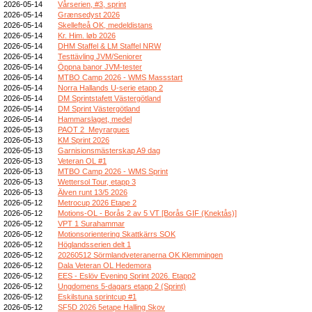
2026-05-14
Vårserien, #3, sprint
2026-05-14
Grænsedyst 2026
2026-05-14
Skellefteå OK, medeldistans
2026-05-14
Kr. Him. løb 2026
2026-05-14
DHM Staffel & LM Staffel NRW
2026-05-14
Testtävling JVM/Seniorer
2026-05-14
Öppna banor JVM-tester
2026-05-14
MTBO Camp 2026 - WMS Massstart
2026-05-14
Norra Hallands U-serie etapp 2
2026-05-14
DM Sprintstafett Västergötland
2026-05-14
DM Sprint Västergötland
2026-05-14
Hammarslaget, medel
2026-05-13
PAOT 2_Meyrargues
2026-05-13
KM Sprint 2026
2026-05-13
Garnisionsmästerskap A9 dag
2026-05-13
Veteran OL #1
2026-05-13
MTBO Camp 2026 - WMS Sprint
2026-05-13
Wettersol Tour, etapp 3
2026-05-13
Älven runt 13/5 2026
2026-05-12
Metrocup 2026 Etape 2
2026-05-12
Motions-OL - Borås 2 av 5 VT [Borås GIF (Knektås)]
2026-05-12
VPT 1 Surahammar
2026-05-12
Motionsorientering Skattkärrs SOK
2026-05-12
Höglandsserien delt 1
2026-05-12
20260512 Sörmlandveteranerna OK Klemmingen
2026-05-12
Dala Veteran OL Hedemora
2026-05-12
EES - Eslöv Evening Sprint 2026. Etapp2
2026-05-12
Ungdomens 5-dagars etapp 2 (Sprint)
2026-05-12
Eskilstuna sprintcup #1
2026-05-12
SF5D 2026 5etape Halling Skov