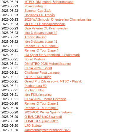
2026-06-24
MTBO, DM, medel, Ångermanland
2026-06-23
Poängtävling 3
2026-06-23
Sommer Cup 3.afd
2026-06-23
Höglands-OL Tranås
2026-06-23
2026 WA Schools’ Orienteering Championships
2026-06-23
MPOL E1 Holma/Kroksbäck
2026-06-23
Dala Veteran OL Kvarnsveden
2026-06-23
Idre 3-dagars etapp #2
2026-06-22
Träningstävling
2026-06-22
Idre 3-dagars etapp #1
2026-06-21
Rennes O Tour Etape 3
2026-06-21
Rennes O Tour Etape 4
2026-06-21
LM Sprint für Burgenland u. Steiermark
2026-06-21
Sprint Morlaas
2026-06-21
DM MTBO 2026 Mellemdistance
2026-06-21
CESA 2026 - Sprint
2026-06-21
Challenge Paca Laragne
2026-06-21
29. PTT KUP duge
2026-06-21
Grand Prix Zdzieszowic MTBO - Klasyk
2026-06-21
Puchar Lata E2
2026-06-21
Puchar Elbląg
2026-06-21
Idre Fjällorientering
2026-06-21
CESA 2026 - Media Distancia
2026-06-20
Rennes O Tour Etape 1
2026-06-20
Rennes O Tour Etape 2
2026-06-20
2026 AOC Winter Sprint - Selwyn
2026-06-20
O BAUGES juin26 samedi
2026-06-20
O BAUGES juin26 MD2
2026-06-20
LJO Stafete
2026-06-20
Jammerbugtmesterskaber 2026