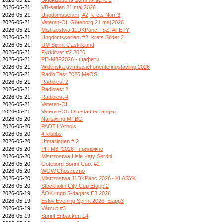
2026-05-21
VB-serien 21 maj 2026
2026-05-21
Ungdomsserien, #2, krets Norr 3
2026-05-21
Veteran-OL Göteborg 21 maj 2026
2026-05-21
Mistrzostwa 11DKPanc - SZTAFETY
2026-05-21
Ungdomsserien, #2, krets Söder 2
2026-05-21
DM Sprint Gästrikland
2026-05-21
Fyrklöver #2 2026
2026-05-21
РП-МВР2026 - щафети
2026-05-21
Widénska gymnasiet orienteringstävling 2026
2026-05-21
Radio Test 2026 MeOS
2026-05-21
Radiotest 2
2026-05-21
Radiotest 2
2026-05-21
Radiotest 4
2026-05-21
Veteran-OL
2026-05-21
Veteran-Ol i Ölmstad terrängen
2026-05-20
Närtävling MTBO
2026-05-20
PAOT L'Arbois
2026-05-20
4-klubbs
2026-05-20
Utmaningen # 2
2026-05-20
РП-МВР2026 - приложно
2026-05-20
Mistrzostwa Lisie Kąty Śerdni
2026-05-20
Göteborg Sprint Cup, #2
2026-05-20
WOW Choszczno
2026-05-20
Mistrzostwa 11DKPanc 2026 - KLASYK
2026-05-20
Stockholm City Cup Etapp 2
2026-05-19
ÅOK ungd 5-dagars E3 2026
2026-05-19
Eslöv Evening Sprint 2026. Etapp3
2026-05-19
Vårcup #3
2026-05-19
Sprint Enbacken 14