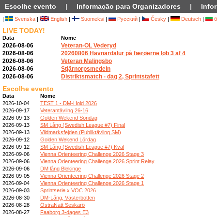
Escolhe evento
|
Informação para Organizadores
|
Info
|
Svenska
|
English
|
Suomeksi
|
Русский
|
Česky
|
Deutsch
|
б
LIVE TODAY!
Data
Nome
2026-08-06
Veteran-OL Vederyd
2026-08-06
20260806 Havnardalur på færøerne løb 3 af 4
2026-08-06
Veteran Malingsbo
2026-08-06
Stjärnorpsmedeln
2026-08-06
Distriktsmatch - dag 2, Sprintstafett
Escolhe evento
Data
Nome
2026-10-04
TEST 1 - DM-Hold 2026
2026-09-17
Veterantävling 26-16
2026-09-13
Golden Wekend Söndag
2026-09-13
SM Lång (Swedish League #7) Final
2026-09-13
Vildmarksfejden (Publiktävling SM)
2026-09-12
Golden Wekend Lördag
2026-09-12
SM Lång (Swedish League #7) Kval
2026-09-06
Vienna Orienteering Challenge 2026 Stage 3
2026-09-06
Vienna Orienteering Challenge 2026 Sprint Relay
2026-09-06
DM lång Blekinge
2026-09-05
Vienna Orienteering Challenge 2026 Stage 2
2026-09-04
Vienna Orienteering Challenge 2026 Stage 1
2026-09-03
Sprintserie x VOC 2026
2026-08-30
DM-Lång, Västerbotten
2026-08-28
ÖstraNatt Seskarö
2026-08-27
Faaborg 3-dages E3