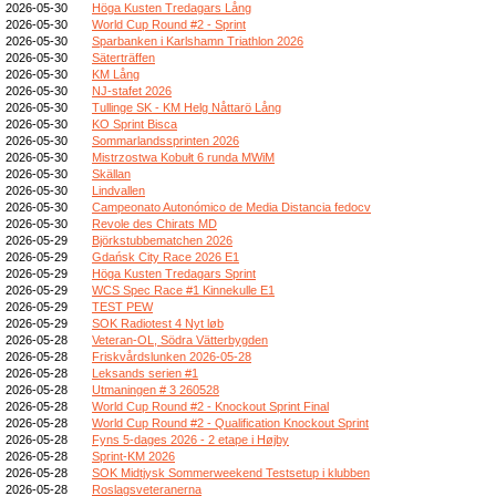
2026-05-30
Höga Kusten Tredagars Lång
2026-05-30
World Cup Round #2 - Sprint
2026-05-30
Sparbanken i Karlshamn Triathlon 2026
2026-05-30
Säterträffen
2026-05-30
KM Lång
2026-05-30
NJ-stafet 2026
2026-05-30
Tullinge SK - KM Helg Nåttarö Lång
2026-05-30
KO Sprint Bisca
2026-05-30
Sommarlandssprinten 2026
2026-05-30
Mistrzostwa Kobułt 6 runda MWiM
2026-05-30
Skällan
2026-05-30
Lindvallen
2026-05-30
Campeonato Autonómico de Media Distancia fedocv
2026-05-30
Revole des Chirats MD
2026-05-29
Björkstubbematchen 2026
2026-05-29
Gdańsk City Race 2026 E1
2026-05-29
Höga Kusten Tredagars Sprint
2026-05-29
WCS Spec Race #1 Kinnekulle E1
2026-05-29
TEST PEW
2026-05-29
SOK Radiotest 4 Nyt løb
2026-05-28
Veteran-OL, Södra Vätterbygden
2026-05-28
Friskvårdslunken 2026-05-28
2026-05-28
Leksands serien #1
2026-05-28
Utmaningen # 3 260528
2026-05-28
World Cup Round #2 - Knockout Sprint Final
2026-05-28
World Cup Round #2 - Qualification Knockout Sprint
2026-05-28
Fyns 5-dages 2026 - 2 etape i Højby
2026-05-28
Sprint-KM 2026
2026-05-28
SOK Midtjysk Sommerweekend Testsetup i klubben
2026-05-28
Roslagsveteranerna