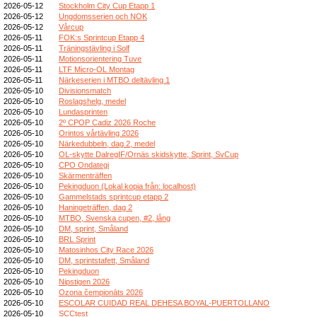
2026-05-12
Stockholm City Cup Etapp 1
2026-05-12
Ungdomsserien och NOK
2026-05-12
Vårcup
2026-05-11
FOK:s Sprintcup Etapp 4
2026-05-11
Träningstävling i Solf
2026-05-11
Motionsorientering Tuve
2026-05-11
LTF Micro-OL Montag
2026-05-11
Närkeserien i MTBO deltävling 1
2026-05-10
Divisionsmatch
2026-05-10
Roslagshelg, medel
2026-05-10
Lundasprinten
2026-05-10
2º CPOP Cadiz 2026 Roche
2026-05-10
Orintos vårtävling 2026
2026-05-10
Närkedubbeln, dag 2, medel
2026-05-10
OL-skytte DalregIF/Ornäs skidskytte, Sprint, SvCup
2026-05-10
CPO Ondategi
2026-05-10
Skärmenträffen
2026-05-10
Pekingduon (Lokal kopia från: localhost)
2026-05-10
Gammelstads sprintcup etapp 2
2026-05-10
Haningeträffen, dag 2
2026-05-10
MTBO, Svenska cupen, #2, lång
2026-05-10
DM, sprint, Småland
2026-05-10
BRL Sprint
2026-05-10
Matosinhos City Race 2026
2026-05-10
DM, sprintstafett, Småland
2026-05-10
Pekingduon
2026-05-10
Nipstigen 2026
2026-05-10
Ozona čempionāts 2026
2026-05-10
ESCOLAR CUIDAD REAL DEHESA BOYAL-PUERTOLLANO
2026-05-10
SCCtest