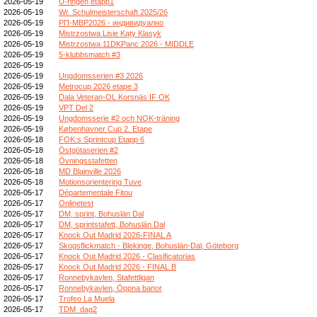
2026-05-19
U-ringen etapp1
2026-05-19
Wr. Schulmeisterschaft 2025/26
2026-05-19
РП-МВР2026 - индивидуално
2026-05-19
Mistrzostwa Lisie Kąty Klasyk
2026-05-19
Mistrzostwa 11DKPanc 2026 - MIDDLE
2026-05-19
5-klubbsmatch #3
2026-05-19
2026-05-19
Ungdomsserien #3 2026
2026-05-19
Metrocup 2026 etape 3
2026-05-19
Dala Veteran-OL Korsnäs IF OK
2026-05-19
VPT Del 2
2026-05-19
Ungdomsserie #2 och NOK-träning
2026-05-19
Københavner Cup 2. Etape
2026-05-18
FOK:s Sprintcup Etapp 6
2026-05-18
Östgötaserien #2
2026-05-18
Övningsstafetten
2026-05-18
MD Blainville 2026
2026-05-18
Motionsorientering Tuve
2026-05-17
Départementale Fitou
2026-05-17
Onlinetest
2026-05-17
DM, sprint, Bohuslän Dal
2026-05-17
DM, sprintstafett, Bohuslän Dal
2026-05-17
Knock Out Madrid 2026-FINAL A
2026-05-17
Skogsflickmatch - Blekinge, Bohuslän-Dal, Göteborg
2026-05-17
Knock Out Madrid 2026 - Clasificatorias
2026-05-17
Knock Out Madrid 2026 - FINAL B
2026-05-17
Ronnebykavlen, Stafettligan
2026-05-17
Ronnebykavlen, Öppna banor
2026-05-17
Trofeo La Muela
2026-05-17
TDM_dag2