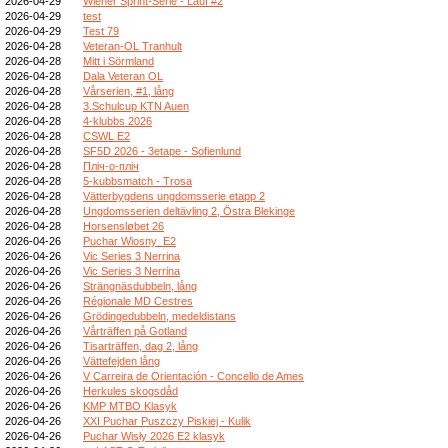
2026-04-29
Wiener Sprint-Serie - Lauf #2
2026-04-29
test
2026-04-29
Test 79
2026-04-28
Veteran-OL Tranhult
2026-04-28
Mitt i Sörmland
2026-04-28
Dala Veteran OL
2026-04-28
Vårserien, #1, lång
2026-04-28
3.Schulcup KTN Auen
2026-04-28
4-klubbs 2026
2026-04-28
CSWL E2
2026-04-28
SF5D 2026 - 3etape - Sofienlund
2026-04-28
Пліч-о-пліч
2026-04-28
5-kubbsmatch - Trosa
2026-04-28
Vätterbygdens ungdomsserie etapp 2
2026-04-28
Ungdomsserien deltävling 2, Östra Blekinge
2026-04-28
Horsensløbet 26
2026-04-26
Puchar Wiosny_E2
2026-04-26
Vic Series 3 Nerrina
2026-04-26
Vic Series 3 Nerrina
2026-04-26
Strängnäsdubbeln, lång
2026-04-26
Régionale MD Cestres
2026-04-26
Grödingedubbeln, medeldistans
2026-04-26
Vårträffen på Gotland
2026-04-26
Tisarträffen, dag 2, lång
2026-04-26
Vättefejden lång
2026-04-26
V Carreira de Orientación - Concello de Ames
2026-04-26
Herkules skogsdåd
2026-04-26
KMP MTBO Klasyk
2026-04-26
XXI Puchar Puszczy Piskiej - Kulik
2026-04-26
Puchar Wisły 2026 E2 klasyk