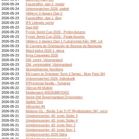
2026-05-24
Faxeträffen, dag 2, medel
2026-05-24
Unionsmatchen 2026, stafett
2026-05-24
Vittjärvs 2-dagars Dag 2
2026-05-23
Faxeträffen, dag 1, lång
2026-05-23
IFK Lidingös sprint
2026-05-23
Dag-KM
2026-05-23
Fynsk Sprint Cup 2026 - Prolog Assens
2026-05-23
Fynsk Sprint Cup 2026 - Finale Assens
2026-05-23
Vittjärvs 2-dagars Dag 1 (Lokal kopia från: WIK_LA
2026-05-23
III Carreira de Orientación do Bosque do Banquete
2026-05-23
Mazā balva 2026 1. diena
2026-05-23
Купа Севлиево 2026
2026-05-23
DM, sprint, Västmanland
2026-05-23
DM, sprintstafett, Västmanland
2026-05-23
Skogslöparnas Nordiska
2026-05-23
EN Learn to Orienteer Term 2 Series - Bray Park SH
2026-05-23
Unionsmatchen 2026, individuellt
2026-05-23
5ºProvincial Sevilla - Tomares
2026-05-22
Vårcup #4 Mullsjö
2026-05-22
Klubbmatch MSOK/BIF/OKG
2026-05-22
Sprint-DM Ångermanland Örnsprinten
2026-05-22
Stafett Test
2026-05-21
Vårserien #4
2026-05-21
Motions-OL - Borås 3 av 5 VT [Rydboholms SK]_versi
2026-05-21
Ungdomsserien, #2, krets Söder 3
2026-05-21
Ungdomsserien, #2, krets Söder 4
2026-05-21
Ungdomsserien, #2, krets Norr 2
2026-05-21
Ungdomsserien, #2, krets Norr 1
2026-05-21
Ungdomsserien 2026 Sätra
2026-05-21
Skidklubbens Sommarserie 2