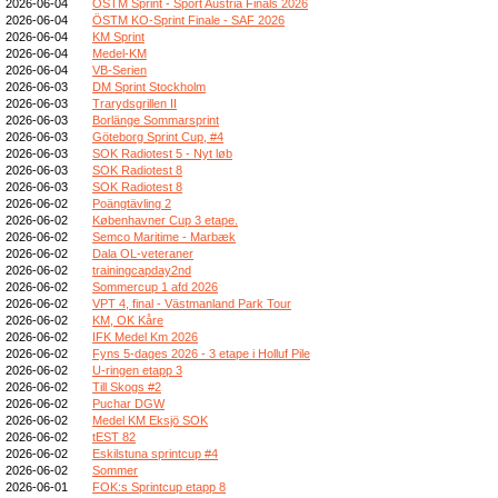
2026-06-04
ÖSTM Sprint - Sport Austria Finals 2026
2026-06-04
ÖSTM KO-Sprint Finale - SAF 2026
2026-06-04
KM Sprint
2026-06-04
Medel-KM
2026-06-04
VB-Serien
2026-06-03
DM Sprint Stockholm
2026-06-03
Trarydsgrillen II
2026-06-03
Borlänge Sommarsprint
2026-06-03
Göteborg Sprint Cup, #4
2026-06-03
SOK Radiotest 5 - Nyt løb
2026-06-03
SOK Radiotest 8
2026-06-03
SOK Radiotest 8
2026-06-02
Poängtävling 2
2026-06-02
Københavner Cup 3 etape.
2026-06-02
Semco Maritime - Marbæk
2026-06-02
Dala OL-veteraner
2026-06-02
trainingcapday2nd
2026-06-02
Sommercup 1 afd 2026
2026-06-02
VPT 4, final - Västmanland Park Tour
2026-06-02
KM, OK Kåre
2026-06-02
IFK Medel Km 2026
2026-06-02
Fyns 5-dages 2026 - 3 etape i Holluf Pile
2026-06-02
U-ringen etapp 3
2026-06-02
Till Skogs #2
2026-06-02
Puchar DGW
2026-06-02
Medel KM Eksjö SOK
2026-06-02
tEST 82
2026-06-02
Eskilstuna sprintcup #4
2026-06-02
Sommer
2026-06-01
FOK:s Sprintcup etapp 8