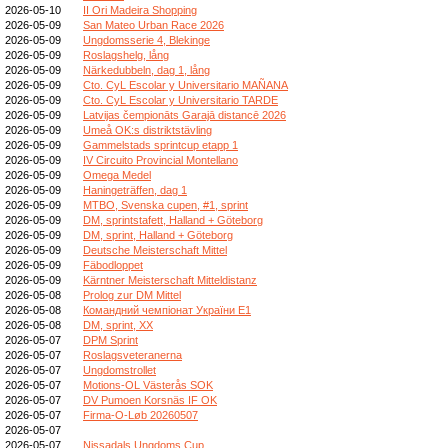
2026-05-10
II Ori Madeira Shopping
2026-05-09
San Mateo Urban Race 2026
2026-05-09
Ungdomsserie 4, Blekinge
2026-05-09
Roslagshelg, lång
2026-05-09
Närkedubbeln, dag 1, lång
2026-05-09
Cto. CyL Escolar y Universitario MAÑANA
2026-05-09
Cto. CyL Escolar y Universitario TARDE
2026-05-09
Latvijas čempionāts Garajā distancē 2026
2026-05-09
Umeå OK:s distriktstävling
2026-05-09
Gammelstads sprintcup etapp 1
2026-05-09
IV Circuito Provincial Montellano
2026-05-09
Omega Medel
2026-05-09
Haningeträffen, dag 1
2026-05-09
MTBO, Svenska cupen, #1, sprint
2026-05-09
DM, sprintstafett, Halland + Göteborg
2026-05-09
DM, sprint, Halland + Göteborg
2026-05-09
Deutsche Meisterschaft Mittel
2026-05-09
Fäbodloppet
2026-05-09
Kärntner Meisterschaft Mitteldistanz
2026-05-08
Prolog zur DM Mittel
2026-05-08
Командний чемпіонат України E1
2026-05-08
DM, sprint, XX
2026-05-07
DPM Sprint
2026-05-07
Roslagsveteranerna
2026-05-07
Ungdomstrollet
2026-05-07
Motions-OL Västerås SOK
2026-05-07
DV Pumoen Korsnäs IF OK
2026-05-07
Firma-O-Løb 20260507
2026-05-07
2026-05-07
Nissadals Ungdoms Cup