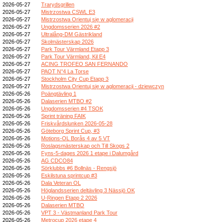
2026-05-27
Trarydsgrillen
2026-05-27
Mistrzostwa CSWL E3
2026-05-27
Mistrzostwa Orientuj się w aglomeracji
2026-05-27
Ungdomsserien 2026 #2
2026-05-27
Ultralång-DM Gästrikland
2026-05-27
Skolmästerskap 2026
2026-05-27
Park Tour Värmland Etapp 3
2026-05-27
Park Tour Värmland, Kil E4
2026-05-27
ACING TROFEO SAN FERNANDO
2026-05-27
PAOT N°4 La Torse
2026-05-27
Stockholm City Cup Etapp 3
2026-05-27
Mistrzostwa Orientuj się w aglomeracji - dziewczyn
2026-05-26
Poängtävling 1
2026-05-26
Dalaserien MTBO #2
2026-05-26
Ungdomsserien #4 TSOK
2026-05-26
Sprint träning FAIK
2026-05-26
Friskvårdslunken 2026-05-28
2026-05-26
Göteborg Sprint Cup, #3
2026-05-26
Motions-OL Borås 4 av 5 VT
2026-05-26
Roslagsmästerskap och Till Skogs 2
2026-05-26
Fyns-5-dages 2026 1 etape i Dalumgård
2026-05-26
AG CDCO84
2026-05-26
Sörklubbs #6 Bollnäs - Rengsjö
2026-05-26
Eskilstuna sprintcup #3
2026-05-26
Dala Veteran OL
2026-05-26
Höglandsserien deltävling 3 Nässjö OK
2026-05-26
U-Ringen Etapp 2 2026
2026-05-26
Dalaserien MTBO
2026-05-26
VPT 3 - Västmanland Park Tour
2026-05-26
Metrocup 2026 etape 4