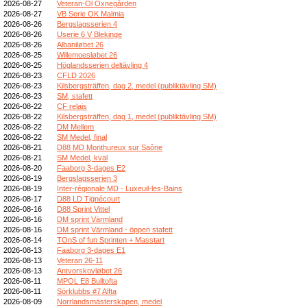
2026-08-27
Veteran-Ol Öxnegården
2026-08-27
VB Serie OK Malmia
2026-08-26
Bergslagsserien 4
2026-08-26
Userie 6 V Blekinge
2026-08-26
Albaniløbet 26
2026-08-25
Willemoesløbet 26
2026-08-25
Höglandsserien deltävling 4
2026-08-23
CFLD 2026
2026-08-23
Kilsbergsträffen, dag 2, medel (publiktävling SM)
2026-08-23
SM, stafett
2026-08-22
CF relais
2026-08-22
Kilsbergsträffen, dag 1, medel (publiktävling SM)
2026-08-22
DM Mellem
2026-08-22
SM Medel, final
2026-08-21
D88 MD Monthureux sur Saône
2026-08-21
SM Medel, kval
2026-08-20
Faaborg 3-dages E2
2026-08-19
Bergslagsserien 3
2026-08-19
Inter-régionale MD - Luxeuil-les-Bains
2026-08-17
D88 LD Tignécourt
2026-08-16
D88 Sprint Vittel
2026-08-16
DM sprint Värmland
2026-08-16
DM sprint Värmland - öppen stafett
2026-08-14
TOnS of fun Sprinten + Masstart
2026-08-13
Faaborg 3-dages E1
2026-08-13
Veteran 26-11
2026-08-13
Antvorskovløbet 26
2026-08-11
MPOL E8 Bulltofta
2026-08-11
Sörklubbs #7 Alfta
2026-08-09
Norrlandsmästerskapen, medel