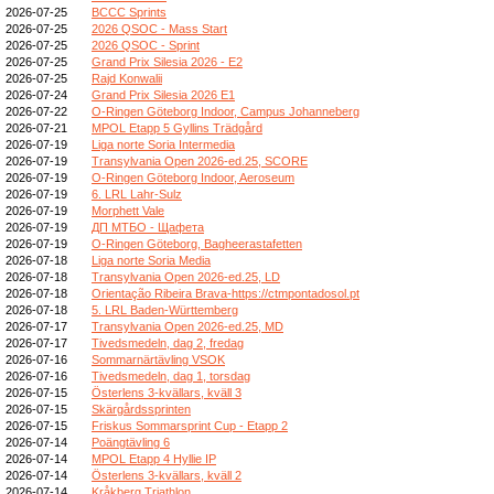
2026-07-25
BCCC Sprints
2026-07-25
2026 QSOC - Mass Start
2026-07-25
2026 QSOC - Sprint
2026-07-25
Grand Prix Silesia 2026 - E2
2026-07-25
Rajd Konwalii
2026-07-24
Grand Prix Silesia 2026 E1
2026-07-22
O-Ringen Göteborg Indoor, Campus Johanneberg
2026-07-21
MPOL Etapp 5 Gyllins Trädgård
2026-07-19
Liga norte Soria Intermedia
2026-07-19
Transylvania Open 2026-ed.25, SCORE
2026-07-19
O-Ringen Göteborg Indoor, Aeroseum
2026-07-19
6. LRL Lahr-Sulz
2026-07-19
Morphett Vale
2026-07-19
ДП МТБО - Щафета
2026-07-19
O-Ringen Göteborg, Bagheerastafetten
2026-07-18
Liga norte Soria Media
2026-07-18
Transylvania Open 2026-ed.25, LD
2026-07-18
Orientação Ribeira Brava-https://ctmpontadosol.pt
2026-07-18
5. LRL Baden-Württemberg
2026-07-17
Transylvania Open 2026-ed.25, MD
2026-07-17
Tivedsmedeln, dag 2, fredag
2026-07-16
Sommarnärtävling VSOK
2026-07-16
Tivedsmedeln, dag 1, torsdag
2026-07-15
Österlens 3-kvällars, kväll 3
2026-07-15
Skärgårdssprinten
2026-07-15
Friskus Sommarsprint Cup - Etapp 2
2026-07-14
Poängtävling 6
2026-07-14
MPOL Etapp 4 Hyllie IP
2026-07-14
Österlens 3-kvällars, kväll 2
2026-07-14
Kråkberg Triathlon