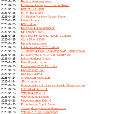
2026-04-25
Renens säsongsuppstart
2026-04-25
I Carreira Orientaçom Festa dos Maios
2026-04-25
KMP MTBO Sprint
2026-04-25
MP MTBO Średni
2026-04-25
XXI Puchar Puszczy Piskiej - Flosek
2026-04-25
Hökensåsracet
2026-04-25
RSK-träffen
2026-04-25
Dm Sprint Leksandstrippeln
2026-04-25
UH-kampen, dag 1
2026-04-25
Park Tour Romania & F.T.M.B. & Zaganii
2026-04-25
Ojura 25 avril 2026
2026-04-25
Uppsala möte, medel
2026-04-25
OK Arona kauss 2026 1. diena
2026-04-25
45. Memorijal Čika Duško Jovanović - Miljakovačka
2026-04-25
Ktn Sprint MS, 2. KOLV Cup, Charity OL
2026-04-25
Leksandstrippeln Indoor
2026-04-25
Купа Ловеч - Нощно
2026-04-25
Puchar Wisły 2026 E1 średni
2026-04-24
Uppsala möte, natt
2026-04-24
Natt-DM Dalarna
2026-04-24
Skolmästerskapet 2026
2026-04-24
ДВШ - щафета
2026-04-24
Gränsennatta - till minne av Harald Håkansson (Lok
2026-04-24
2026 04 24 OLCU TL
2026-04-23
Veterantävling 26-4
2026-04-23
Veterantävling Kungälv
2026-04-23
Ungdomsserien 2026 #1
2026-04-23
Københavner Cup 1. Etape
2026-04-23
Träningstävling inför ungdomsserien
2026-04-23
Veteran 2026-04-23 Kungsåra