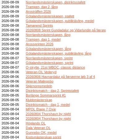
2026-08-09
Norrlandsmästerskapen, distriktsstafett
2026-08-09
Trampen, dag 2, lång
2026-08-09
Arosträffen 2026
2026-08-09
Götalandsmästerskapen, stafett
2026-08-09
Götalandsmästerskapen, publiktävling, medel
2026-08-08
Tamanend Sprints
2026-08-08
20260808 Sprint Gundadalur og Vidarlundin på færøe
2026-08-08
Norrlandsmästerskapen, lång
2026-08-08
Trampen, dag 1, medel
2026-08-08
Arossprinten 2026
2026-08-08
Götalandsmästerskapen, lång
2026-08-08
Götalandsmästerskapen, publiktävling, lång
2026-08-07
Norrlandsmästerskapen, sprint
2026-08-07
Götalandsmästerskapen, sprint
2026-08-07
O-skytte, 21st WBOC, classic distance
2026-08-06
Veteran-OL Vederyd
2026-08-06
20260806 Havnardalur på færøerne løb 3 af 4
2026-08-06
Veteran Malingsbo
2026-08-06
Stjärnorpsmedeln
2026-08-06
Distriktsmatch - dag 2, Sprintstafett
2026-08-05
Borlänge Sommarsprint #1
2026-08-05
Klubbmästerskap
2026-08-05
Distriktsmatch - dag 1, medel
2026-08-04
MPOL Etapp 7 Oxie
2026-08-04
20260804 Thorshavn by night
2026-08-04
20260804 Thorshavn by night
2026-08-04
Höglands OL
2026-08-04
Dala Veteran OL
2026-08-04
Gunnebo OK, medel
2026-08-04
Kretsmästerskap sprint