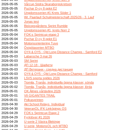
2026-05-05
Vårcup Södra Skaraborgskretsen
2026-05-05
Puchar D-cy 8 pplot E2
2026-05-05
Ungdomsserien #1 Krets Söder 1
2026-05-05
Wr. Paarlauf-Schulmeisterschaft 2025/26 - 3. Lauf
2026-05-05
Jonas test
2026-05-05
Biskopsgårdens Sprint Rumble
2026-05-05
Ungdomsserien #1, krets Norr 2
2026-05-04
FOK:s Sprintcup etapp 3
2026-05-04
Puchar D-cy 8 pplot E1
2026-05-04
Motionsorientering Tuve
2026-05-04
Östgötaserien MTBO
2026-05-04
OY4 & OY5 - Qld Long Distance Champs - Samford E2
2026-05-03
Labaroche 3 mai 26
2026-05-03
SM Sprint
2026-05-03
ДП 12-18 - Щафети
2026-05-03
ДП Ветерани - средна дистанция
2026-05-03
OY4 & OY5 - Qld Long Distance Champs - Samford
2026-05-03
LSVS sporta spēles 2026
2026-05-03
Tiomila, Tranås, individuella öppna klasser, sönda
2026-05-02
Tiomila, Tranås, individuella öppna klasser, lörda
2026-05-01
OK Älmes vårtävling 2026
2026-05-01
VII GIGANTES TRAIL
2026-05-01
Polkasprinten
2026-04-30
Akl School Relays_Individual
2026-04-30
VeteranOL IFK Linköpings OS
2026-04-29
FOK:s Sprintcup Etapp 2
2026-04-29
Fyrklöver #1 2026
2026-04-29
U-serie 2 Västra Blekinge
2026-04-29
U-serie, MotionsOL och MTBO