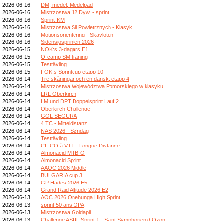
2026-06-16
DM, medel, Medelpad
2026-06-16
Mistrzostwa 12 Dyw. - sprint
2026-06-16
Sprint-KM
2026-06-16
Mistrzostwa Sił Powietrznych - Klasyk
2026-06-16
Motionsorientering - Skavlöten
2026-06-16
Sidensjösprinten 2026
2026-06-15
NOK:s 3-dagars E1
2026-06-15
O-camp SM träning
2026-06-15
Testtävling
2026-06-15
FOK:s Sprintcup etapp 10
2026-06-14
Tre skåningar och en dansk, etapp 4
2026-06-14
Mistrzostwa Województwa Pomorskiego w klasyku
2026-06-14
LRL Oberkirch
2026-06-14
LM und DPT Doppelsprint Lauf 2
2026-06-14
Oberkirch Challenge
2026-06-14
GOL SEGURA
2026-06-14
4.TC - Mitteldistanz
2026-06-14
NAS 2026 - Søndag
2026-06-14
Testtävling
2026-06-14
CF CO à VTT - Longue Distance
2026-06-14
Almonacid MTB-O
2026-06-14
Almonacid Sprint
2026-06-14
AAOC 2026 Middle
2026-06-14
BULGARIA cup 3
2026-06-14
GP Hades 2026 E5
2026-06-14
Grand Raid Altitude 2026 E2
2026-06-13
AOC 2026 Onehunga High Sprint
2026-06-13
sprint 50 ans OPA
2026-06-13
Mistrzostwa Gołdapii
2026-06-13
Challenge ASUL Sprint 1 - Saint Symphorien d Ozon