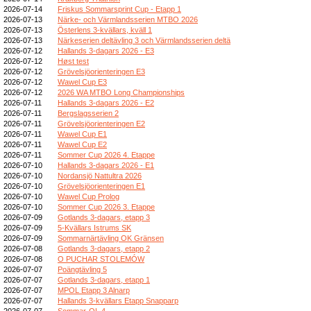
2026-07-14
Friskus Sommarsprint Cup - Etapp 1
2026-07-13
Närke- och Värmlandsserien MTBO 2026
2026-07-13
Österlens 3-kvällars, kväll 1
2026-07-13
Närkeserien deltävling 3 och Värmlandsserien deltä
2026-07-12
Hallands 3-dagars 2026 - E3
2026-07-12
Høst test
2026-07-12
Grövelsjöorienteringen E3
2026-07-12
Wawel Cup E3
2026-07-12
2026 WA MTBO Long Championships
2026-07-11
Hallands 3-dagars 2026 - E2
2026-07-11
Bergslagsserien 2
2026-07-11
Grövelsjöorienteringen E2
2026-07-11
Wawel Cup E1
2026-07-11
Wawel Cup E2
2026-07-11
Sommer Cup 2026 4. Etappe
2026-07-10
Hallands 3-dagars 2026 - E1
2026-07-10
Nordansjö Nattultra 2026
2026-07-10
Grövelsjöorienteringen E1
2026-07-10
Wawel Cup Prolog
2026-07-10
Sommer Cup 2026 3. Etappe
2026-07-09
Gotlands 3-dagars, etapp 3
2026-07-09
5-Kvällars Istrums SK
2026-07-09
Sommarnärtävling OK Gränsen
2026-07-08
Gotlands 3-dagars, etapp 2
2026-07-08
O PUCHAR STOLEMÓW
2026-07-07
Poängtävling 5
2026-07-07
Gotlands 3-dagars, etapp 1
2026-07-07
MPOL Etapp 3 Alnarp
2026-07-07
Hallands 3-kvällars Etapp Snapparp
2026-07-07
Sommar-OL 4