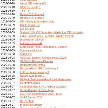
2026-06-10
Ålems OK, veteran-OL
2026-06-10
SAMOKOV cup 1
2026-06-10
TEST 3
2026-06-10
Resan 2026 Etapp 3
2026-06-09
Resan 2026 Etapp 2
2026-06-09
OK Hällens klubbmästerskap
2026-06-09
Orinto Sprint-KM
2026-06-09
KM Terräng
2026-06-09
Sprint-KM för OK Österåker, Waxholms OK och Vallen
2026-06-09
Fyns 5-dages 2026 - 5 etape i Åløkke skoven
2026-06-09
Dalaveteran 260609
2026-06-09
Leksandsserien #2
2026-06-09
Kreis-Kinder- und Jugendspiele Meissen
2026-06-09
Sommaravslutning
2026-06-08
Sprint-KM
2026-06-08
Varsinais-Suomen Kompassiviesti 2026
2026-06-08
SA Middle Distance Champs
2026-06-08
Ungdomsserie Umeå
2026-06-08
Närkeserien i MTBO deltävling 2
2026-06-08
FOK:s Sprintcup etapp 9
2026-06-08
Resan 2026 Etapp 1
2026-06-07
Midtjysk Sommerweekend, Linå Vesterskov
2026-06-07
Ösaträffen dag 3
2026-06-07
Ösaträffen dag 3 DH14-DH16 Jaktstart
2026-06-07
Ösaträffen dag 3-Stafettligan
2026-06-07
CdL OAlp Chamrousse 2026 - MD2
2026-06-07
CLRS Baixas 2026
2026-06-07
UTPV 2026
2026-06-07
Bredarydssprinten