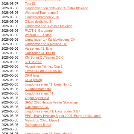
2026-05-07
Test 81
2026-05-06
Ungdomsserien deltävling 3, Östra Blekinge
2026-05-06
Wettersol Tour, etapp 2
2026-05-06
Ljungsbrokampen 2026
2026-05-06
Oligan deltävling 2
2026-05-06
Ungdomsserie 3 Västra Blekinge
2026-05-06
PAOT 1_Gardanne
2026-05-06
Veteran OL 3-stad
2026-05-06
Utmaningen 1 - Karlsbyhedens OK
2026-05-06
Ungdomsserie & Motions-OL
2026-05-06
Vårserien, #2, lång
2026-05-06
Dalaserien MTBO #1
2026-05-06
KM Sprint OLTeamet OCK
2026-05-06
KTHM 2026
2026-05-06
Älgsprinten Trimtex Cup 1
2026-05-06
Firma-O-Løb 2026-05-06
2026-05-06
DPM lang
2026-05-05
DPM prolog
2026-05-05
Ungdomsserien #1, krets Norr 1
2026-05-05
5-klubbsmatch #2
2026-05-05
Ungdomsserien, #1
2026-05-05
Öppet Sprint-KM
2026-05-05
SF5D 2026 4etape Vester Skerninge
2026-05-05
Dala veteran-OL
2026-05-05
Ungdomsserien, #1, krets Söder 3 & 4
2026-05-05
EES - Eslöv Evening Sprint 2026. Etapp1 / KM Lunds
2026-05-05
MetroCup 2026, Etape1
2026-05-05
Pumpentest 5 maj
2026-05-05
2026-05-05
Ungdomsserien #1, krets Norr 3