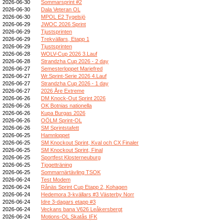
2026-06-30
Sommarsprint #2
2026-06-30
Dala Veteran OL
2026-06-30
MPOL E2 Tygelsjö
2026-06-29
JWOC 2026 Sprint
2026-06-29
Tjustsprinten
2026-06-29
Trekvällars, Etapp 1
2026-06-29
Tjustsprinten
2026-06-28
WOLV-Cup 2026 3.Lauf
2026-06-28
Strandzha Cup 2026 - 2 day
2026-06-27
Semesterloppet Mariefred
2026-06-27
Wr.Sprint-Serie 2026 4.Lauf
2026-06-27
Strandzha Cup 2026 - 1 day
2026-06-27
2026 Åre Extreme
2026-06-26
DM Knock-Out Sprint 2026
2026-06-26
OK Botnias nationella
2026-06-26
Kupa Burgas 2026
2026-06-26
OÖLM Sprint-OL
2026-06-26
SM Sprintstafett
2026-06-25
Hamnloppet
2026-06-25
SM Knockout Sprint, Kval och CX Finaler
2026-06-25
SM Knockout Sprint, Final
2026-06-25
Sportfest Klosterneuburg
2026-06-25
Tjogetträning
2026-06-25
Sommarnärtävling TSOK
2026-06-24
Test Modem
2026-06-24
Rånäs Sprint Cup Etapp 2, Kohagen
2026-06-24
Hedemora 3-kvällars #3 Västerby Norr
2026-06-24
Idre 3-dagars etapp #3
2026-06-24
Veckans bana V626 Leåkersbergt
2026-06-24
Motions-OL Skatås IFK