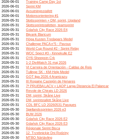
2026-06-01
Training Camp Day 1st
2026-06-01
Sprint KM
2026-06-01
Avsutningsstafett
2026-06-01
Motionsorientering #1
2026-05-31
Slottssprinten + DM, sprint, Uppland
2026-05-31
Slottssprintstafetten, teamsprint
2026-05-31
Gdańsk City Race 2026 E4
2026-05-31
Bijvank Blaricum
2026-05-31
Höga Kusten Tredagars Medel
2026-05-31
Challenge PACA n°5 - Pavoux
2026-05-31
World Cup Round #2 - Sprint Relay
2026-05-31
WOC Spect #3 - Kinnekulle E2
2026-05-31
OY6-Sheepstn Crk
2026-05-31
1-2 DiviMatch 31 maj 2026
2026-05-31
VI Carreira de Orientación - Caldas de Reis
2026-05-31
Tullinge SK - KM-Helg Medel
2026-05-31
GOT liga 2026.4 Arantzazu
2026-05-31
III Rogaine Castejón de Henares
2026-05-31
7ª PRUEBA LACV + LAOP Larga Distancia El Palancar
2026-05-31
Revole de Chirats LD 2026
2026-05-31
DM, sprint, Skåne Live
2026-05-31
DM, sprintstafett Skåne Live
2026-05-31
CDL BFC LD 20260531 Pasques
2026-05-30
Sjællandssprinten 2026 e3
2026-05-30
BUM 2026
2026-05-30
Gdańsk City Race 2026 E2
2026-05-30
Gdańsk City Race 2026 E3
2026-05-30
Régionale Sprint Bisca
2026-05-30
12. Trzebnickie Dni Rodziny
2026-05-30
MTBO Närtävling