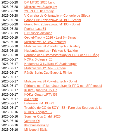
2026-06-20
DM MTBO 2026 Lang
2026-06-20
Mistrzostwa Stawigudy
2026-06-20
29. PTT KUP srednje
2026-06-20
V Carreira de Orientación - Concello de Silleda
2026-06-20
Grand Prix Zdzieszowic MTBO - Sredni
2026-06-20
Grand Prix Zdzieszowic MTBO - Sprint
2026-06-20
Puchar Lata E1
2026-06-19
LJO vidējā distance
2026-06-19
Oepfel-Trophy 2026 - Lauf 6 - Sirnach
2026-06-18
Mistrzostwa 12 Dyw. sztafety
2026-06-18
Mistrzostwa Sił Powietrznych - Sztafety
2026-06-18
Klubbmästerskap - Friskus & Nackhe
2026-06-18
Förbund och Riksmästerskap för PRO och SPF lång
2026-06-17
NOK:s 3-dagars E3
2026-06-17
Hedemora 3-kvällars #2 Stadsberget
2026-06-17
Mistrzostwa 12 Dyw. - średni
2026-06-17
Rånäs Sprint Cup Etapp 1, Rimbo
2026-06-17
2026-06-17
Mistrzostwa Sił Powietrznych - Sprint
2026-06-17
Förbund och Riksmästerskap för PRO och SPF medel
2026-06-17
KOK:s Quattro/PTV E7
2026-06-17
KOK:s Quattro/PTV E8
2026-06-17
KM sprint
2026-06-17
Dalaserien MTBO #3
2026-06-17
Trophée de CO de SQY - E3 - Parc des Sources de la
2026-06-16
NOK:s 3-dagars E2
2026-06-16
Sommer Cup 2. afd. 2026
2026-06-16
Veteran-Ol
2026-06-16
Klubbmästerskap
2026-06-16
Minitjoget i Sätila