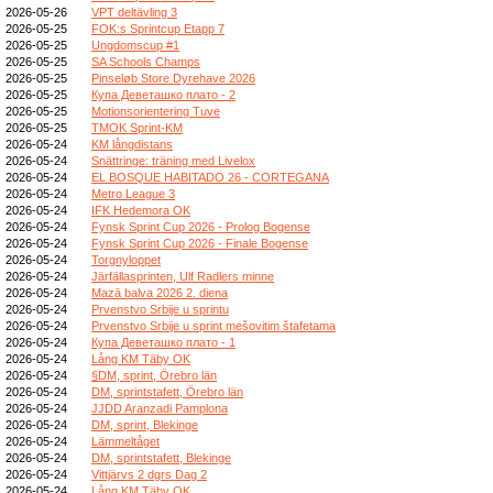
2026-05-26
VPT deltävling 3
2026-05-25
FOK:s Sprintcup Etapp 7
2026-05-25
Ungdomscup #1
2026-05-25
SA Schools Champs
2026-05-25
Pinseløb Store Dyrehave 2026
2026-05-25
Купа Деветашко плато - 2
2026-05-25
Motionsorientering Tuve
2026-05-25
TMOK Sprint-KM
2026-05-24
KM långdistans
2026-05-24
Snättringe: träning med Livelox
2026-05-24
EL BOSQUE HABITADO 26 - CORTEGANA
2026-05-24
Metro League 3
2026-05-24
IFK Hedemora OK
2026-05-24
Fynsk Sprint Cup 2026 - Prolog Bogense
2026-05-24
Fynsk Sprint Cup 2026 - Finale Bogense
2026-05-24
Torgnyloppet
2026-05-24
Järfällasprinten, Ulf Radlers minne
2026-05-24
Mazā balva 2026 2. diena
2026-05-24
Prvenstvo Srbije u sprintu
2026-05-24
Prvenstvo Srbije u sprint mešovitim štafetama
2026-05-24
Купа Деветашко плато - 1
2026-05-24
Lång KM Täby OK
2026-05-24
§DM, sprint, Örebro län
2026-05-24
DM, sprintstafett, Örebro län
2026-05-24
JJDD Aranzadi Pamplona
2026-05-24
DM, sprint, Blekinge
2026-05-24
Lämmeltåget
2026-05-24
DM, sprintstafett, Blekinge
2026-05-24
Vittjärvs 2 dgrs Dag 2
2026-05-24
Lång KM Täby OK