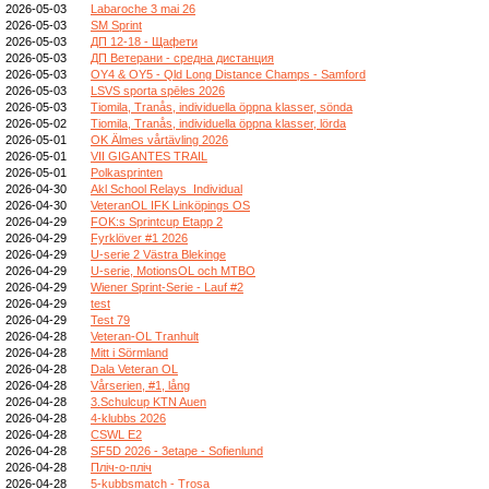
2026-05-03
Labaroche 3 mai 26
2026-05-03
SM Sprint
2026-05-03
ДП 12-18 - Щафети
2026-05-03
ДП Ветерани - средна дистанция
2026-05-03
OY4 & OY5 - Qld Long Distance Champs - Samford
2026-05-03
LSVS sporta spēles 2026
2026-05-03
Tiomila, Tranås, individuella öppna klasser, sönda
2026-05-02
Tiomila, Tranås, individuella öppna klasser, lörda
2026-05-01
OK Älmes vårtävling 2026
2026-05-01
VII GIGANTES TRAIL
2026-05-01
Polkasprinten
2026-04-30
Akl School Relays_Individual
2026-04-30
VeteranOL IFK Linköpings OS
2026-04-29
FOK:s Sprintcup Etapp 2
2026-04-29
Fyrklöver #1 2026
2026-04-29
U-serie 2 Västra Blekinge
2026-04-29
U-serie, MotionsOL och MTBO
2026-04-29
Wiener Sprint-Serie - Lauf #2
2026-04-29
test
2026-04-29
Test 79
2026-04-28
Veteran-OL Tranhult
2026-04-28
Mitt i Sörmland
2026-04-28
Dala Veteran OL
2026-04-28
Vårserien, #1, lång
2026-04-28
3.Schulcup KTN Auen
2026-04-28
4-klubbs 2026
2026-04-28
CSWL E2
2026-04-28
SF5D 2026 - 3etape - Sofienlund
2026-04-28
Пліч-о-пліч
2026-04-28
5-kubbsmatch - Trosa