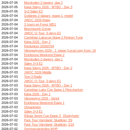
2026-07-05
Morokulien 2-dagers, dag 2
2026-07-05
Kapa 3days 2026 - MTBO - Day 3
2026-07-05
3+3 Sälen E3
2026-07-04
Gotlands 2-dagars, etapp 1, medel
2026-07-04
JWOC 2026 Relay
2026-07-04
3 Jours en Forez MD1
2026-07-04
Beechworth Gorge
2026-07-04
JWOC O-Tour, 3-days-E2
2026-07-04
Carinthian Lakecup Stage 2 Penken Turia
2026-07-04
Kāpa 2026 - Day 2
2026-07-04
Renlunken 20260704
2026-07-04
Vikingedysten 2026 - 1. etape (Local copy from: 19
2026-07-04
Eskilstuna Weekend Etapp 2
2026-07-04
Morokulien 2-dagers, dag 1
2026-07-04
Sälen 3+3 E2
2026-07-04
Kapa 3days 2026 - MTBO - Day 2
2026-07-03
JWOC 2026 Middle
2026-07-03
Test 3 Radio
2026-07-03
JWOC O-Tour, 3-days-E1
2026-07-03
Kapa 3days 2026 - MTBO - Day 1
2026-07-03
Carinthian Lake Cup Stage 1 Plescherken
2026-07-03
Kāpa 2026 - Day 1
2026-07-03
Vikingedyst 2026 - Sprint
2026-07-03
Eskilstuna Weekend Etapp 1
2026-07-03
Utmaningen
2026-07-03
Sälen 3+3 E1
2026-07-02
Rånäs Sprint Cup Etapp 3 , Ekebyholm
2026-07-02
Park Tour Värmland, Skattkärr, E9
2026-07-02
Park Tour Värmland, Skattkärr, E10
2026-07-02
Sommarnärtävling IKHP