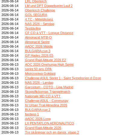
2026-06-14
LRL Oberkirch
2026-06-14
LM und DPT Doppelsprint Lauf 2
2026-06-14
Oberkirch Challenge
2026-06-14
GOL SEGURA
2026-06-14
4.TC - Mitteldistanz
2026-06-14
NAS 2026 - Søndag
2026-06-14
Testtävling
2026-06-14
CF CO à VTT - Longue Distance
2026-06-14
Almonacid MTB-O
2026-06-14
Almonacid Sprint
2026-06-14
AAOC 2026 Middle
2026-06-14
BULGARIA cup 3
2026-06-14
GP Hades 2026 E5
2026-06-14
Grand Raid Altitude 2026 E2
2026-06-13
AOC 2026 Onehunga High Sprint
2026-06-13
sprint 50 ans OPA
2026-06-13
Mistrzostwa Gołdapii
2026-06-13
Challenge ASUL Sprint 1 - Saint Symphorien d Ozon
2026-06-13
NAS 2026 - Lørdag
2026-06-13
Garciotum - COTO - Liga Madrid
2026-06-13
Skogsflickornas Triangelmatch
2026-06-13
Nationale MD CO à VTT
2026-06-13
Challenge ASUL - Communay
2026-06-13
IV Urban Trail Almedina 2026
2026-06-13
BULGARIA cup 2
2026-06-13
fasttest-1
2026-06-13
AAOC 2026 Long
2026-06-13
LX PENTATLON AERONAUTICO
2026-06-13
Grand Raid Altitude 2026
2026-06-13
Tre skåningar och en dansk, etapp 2