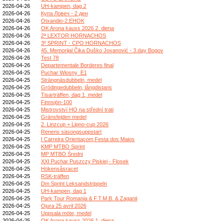
2026-04-26
UH-kampen, dag 2
2026-04-26
Купа Ловеч - 2 ден
2026-04-26
Otxandio-2.EHOK
2026-04-26
OK Arona kauss 2026 2. diena
2026-04-26
2ª LEXTOR HORNACHOS
2026-04-26
3º SPRINT - CPO HORNACHOS
2026-04-26
45. Memorijal Čika Duško Jovanović - 3.day Bogov
2026-04-26
Test 78
2026-04-26
Departementale Borderes final
2026-04-25
Puchar Wiosny_E1
2026-04-25
Strängnäsdubbeln, medel
2026-04-25
Grödingedubbeln, långdistans
2026-04-25
Tisarträffen, dag 1, medel
2026-04-25
Finnsjön-100
2026-04-25
Mistrovství HO na střední trati
2026-04-25
Gränsfejden medel
2026-04-25
2. Linzcup + Lipno-cup 2026
2026-04-25
Renens säsongsuppstart
2026-04-25
I Carreira Orientaçom Festa dos Maios
2026-04-25
KMP MTBO Sprint
2026-04-25
MP MTBO Średni
2026-04-25
XXI Puchar Puszczy Piskiej - Flosek
2026-04-25
Hökensåsracet
2026-04-25
RSK-träffen
2026-04-25
Dm Sprint Leksandstrippeln
2026-04-25
UH-kampen, dag 1
2026-04-25
Park Tour Romania & F.T.M.B. & Zaganii
2026-04-25
Ojura 25 avril 2026
2026-04-25
Uppsala möte, medel
2026-04-25
OK Arona kauss 2026 1. diena