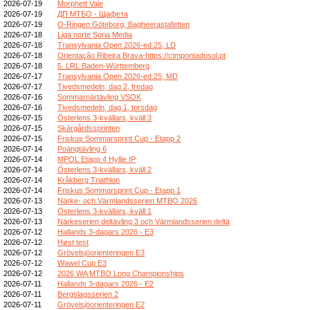
2026-07-19
Morphett Vale
2026-07-19
ДП МТБО - Щафета
2026-07-19
O-Ringen Göteborg, Bagheerastafetten
2026-07-18
Liga norte Soria Media
2026-07-18
Transylvania Open 2026-ed.25, LD
2026-07-18
Orientação Ribeira Brava-https://ctmpontadosol.pt
2026-07-18
5. LRL Baden-Württemberg
2026-07-17
Transylvania Open 2026-ed.25, MD
2026-07-17
Tivedsmedeln, dag 2, fredag
2026-07-16
Sommarnärtävling VSOK
2026-07-16
Tivedsmedeln, dag 1, torsdag
2026-07-15
Österlens 3-kvällars, kväll 3
2026-07-15
Skärgårdssprinten
2026-07-15
Friskus Sommarsprint Cup - Etapp 2
2026-07-14
Poängtävling 6
2026-07-14
MPOL Etapp 4 Hyllie IP
2026-07-14
Österlens 3-kvällars, kväll 2
2026-07-14
Kråkberg Triathlon
2026-07-14
Friskus Sommarsprint Cup - Etapp 1
2026-07-13
Närke- och Värmlandsserien MTBO 2026
2026-07-13
Österlens 3-kvällars, kväll 1
2026-07-13
Närkeserien deltävling 3 och Värmlandsserien deltä
2026-07-12
Hallands 3-dagars 2026 - E3
2026-07-12
Høst test
2026-07-12
Grövelsjöorienteringen E3
2026-07-12
Wawel Cup E3
2026-07-12
2026 WA MTBO Long Championships
2026-07-11
Hallands 3-dagars 2026 - E2
2026-07-11
Bergslagsserien 2
2026-07-11
Grövelsjöorienteringen E2