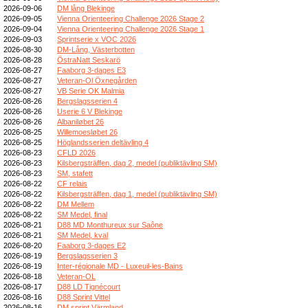
2026-09-06
DM lång Blekinge
2026-09-05
Vienna Orienteering Challenge 2026 Stage 2
2026-09-04
Vienna Orienteering Challenge 2026 Stage 1
2026-09-03
Sprintserie x VOC 2026
2026-08-30
DM-Lång, Västerbotten
2026-08-28
ÖstraNatt Seskarö
2026-08-27
Faaborg 3-dages E3
2026-08-27
Veteran-Ol Öxnegården
2026-08-27
VB Serie OK Malmia
2026-08-26
Bergslagsserien 4
2026-08-26
Userie 6 V Blekinge
2026-08-26
Albaniløbet 26
2026-08-25
Willemoesløbet 26
2026-08-25
Höglandsserien deltävling 4
2026-08-23
CFLD 2026
2026-08-23
Kilsbergsträffen, dag 2, medel (publiktävling SM)
2026-08-23
SM, stafett
2026-08-22
CF relais
2026-08-22
Kilsbergsträffen, dag 1, medel (publiktävling SM)
2026-08-22
DM Mellem
2026-08-22
SM Medel, final
2026-08-21
D88 MD Monthureux sur Saône
2026-08-21
SM Medel, kval
2026-08-20
Faaborg 3-dages E2
2026-08-19
Bergslagsserien 3
2026-08-19
Inter-régionale MD - Luxeuil-les-Bains
2026-08-18
Veteran-OL
2026-08-17
D88 LD Tignécourt
2026-08-16
D88 Sprint Vittel
2026-08-16
DM sprint Värmland