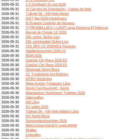
2026-05-31
1-2 DiviMatch 31 maj 2026
2026-05-31
VI Carreira de Orientación - Caldas de Reis
2026-05-31
Tullinge SK - KM-Helg Medel
2026-05-31
GOT liga 2026.4 Arantzazu
2026-05-31
III Rogaine Castejón de Henares
2026-05-31
7ª PRUEBA LACV + LAOP Larga Distancia El Palancar
2026-05-31
Revole de Chirats LD 2026
2026-05-31
DM, sprint, Skåne Live
2026-05-31
DM, sprintstafett Skåne Live
2026-05-31
CDL BFC LD 20260531 Pasques
2026-05-30
Sjællandssprinten 2026 e3
2026-05-30
BUM 2026
2026-05-30
Gdańsk City Race 2026 E2
2026-05-30
Gdańsk City Race 2026 E3
2026-05-30
Régionale Sprint Bisca
2026-05-30
12. Trzebnickie Dni Rodziny
2026-05-30
MTBO Närtävling
2026-05-30
Höga Kusten Tredagars Lång
2026-05-30
World Cup Round #2 - Sprint
2026-05-30
Sparbanken i Karlshamn Triathlon 2026
2026-05-30
Säterträffen
2026-05-30
KM Lång
2026-05-30
NJ-stafet 2026
2026-05-30
Tullinge SK - KM Helg Nåttarö Lång
2026-05-30
KO Sprint Bisca
2026-05-30
Sommarlandssprinten 2026
2026-05-30
Mistrzostwa Kobułt 6 runda MWiM
2026-05-30
Skällan
2026-05-30
Lindvallen