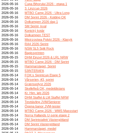
2026-05-16
Cupa Bihorului 2026 - etapa 1
2026-05-16
3. Linzcup 2026
2026-05-16
MTBO Camp 2026 - Ultra Long
2026-05-16
DM Sprint 2026 - Kolding OK
2026-05-16
Dolkampen 2026 dag 1
2026-05-16
SM Sprint, kval
2026-05-16
Konický kotár
2026-05-16
Dolkampen TEST
2026-05-16
Mistrzostwa Polski 2026 - Klasyk
2026-05-16
RA4 2026-Sprint
2026-05-16
NSW SL5 Split Rock
2026-05-16
Bagissprinten
2026-05-15
DHM Einzel 2026 & LRL NRW
2026-05-15
MTBO Camp 2026 - DM Sprint
2026-05-15
Hammarslaget, Sprint
2026-05-15
53INTERAFA
2026-05-14
FOK:s Sprintcup Etapp 5
2026-05-14
Vårserien, #3, sprint
2026-05-14
Grænsedyst 2026
2026-05-14
Skellefteå OK, medeldistans
2026-05-14
Kr. Him. løb 2026
2026-05-14
DHM Staffel & LM Staffel NRW
2026-05-14
Testtävling JVM/Seniorer
2026-05-14
Öppna banor JVM-tester
2026-05-14
MTBO Camp 2026 - WMS Massstart
2026-05-14
Norra Hallands U-serie etapp 2
2026-05-14
DM Sprintstafett Västergötland
2026-05-14
DM Sprint Västergötland
2026-05-14
Hammarslaget, medel
2026-05-13
PAOT 2_Meyrargues