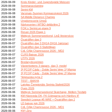
2026-06-09
Kreis-Kinder- und Jugendspiele Meissen
2026-06-09
Sommaravslutning
2026-06-08
Sprint-KM
2026-06-08
Varsinais-Suomen Kompassiviesti 2026
2026-06-08
SA Middle Distance Champs
2026-06-08
Ungdomsserie Umeå
2026-06-08
Närkeserien i MTBO deltävling 2
2026-06-08
FOK:s Sprintcup etapp 9
2026-06-08
Resan 2026 Etapp 1
2026-06-07
Midtjysk Sommerweekend, Linå Vesterskov
2026-06-07
Ösaträffen dag 3
2026-06-07
Ösaträffen dag 3 DH14-DH16 Jaktstart
2026-06-07
Ösaträffen dag 3-Stafettligan
2026-06-07
CdL OAlp Chamrousse 2026 - MD2
2026-06-07
CLRS Baixas 2026
2026-06-07
UTPV 2026
2026-06-07
Bredarydssprinten
2026-06-07
Västerbottens 3-dagars, dag 3, medel
2026-06-07
3ª PCOP Cádiz - Doble Sprint Vejer 1ª Manga
2026-06-07
3ª PCOP Cádiz - Doble Sprint Vejer 2ª Manga
2026-06-07
Черешова купа 2
2026-06-07
TEST - BANYA
2026-06-07
Latvijas Čempionāts Sprinta Stafetē2026
2026-06-07
Ques 2026
2026-06-06
Midtjysk Sommerweekend Skærbøge, Mellem Testløb
2026-06-06
KM Hästveda OK, FK Göingarna och Härlövs IF
2026-06-06
Swedish League #5 WRE + Ösaträffen dag 2
2026-06-06
LD baixas juin 2026
2026-06-06
CdL OAlp Chamrousse 2026 - MD1
2026-06-06
KM Lång