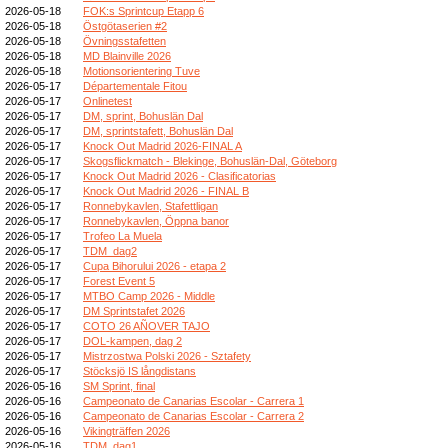
2026-05-18
FOK:s Sprintcup Etapp 6
2026-05-18
Östgötaserien #2
2026-05-18
Övningsstafetten
2026-05-18
MD Blainville 2026
2026-05-18
Motionsorientering Tuve
2026-05-17
Départementale Fitou
2026-05-17
Onlinetest
2026-05-17
DM, sprint, Bohuslän Dal
2026-05-17
DM, sprintstafett, Bohuslän Dal
2026-05-17
Knock Out Madrid 2026-FINAL A
2026-05-17
Skogsflickmatch - Blekinge, Bohuslän-Dal, Göteborg
2026-05-17
Knock Out Madrid 2026 - Clasificatorias
2026-05-17
Knock Out Madrid 2026 - FINAL B
2026-05-17
Ronnebykavlen, Stafettligan
2026-05-17
Ronnebykavlen, Öppna banor
2026-05-17
Trofeo La Muela
2026-05-17
TDM_dag2
2026-05-17
Cupa Bihorului 2026 - etapa 2
2026-05-17
Forest Event 5
2026-05-17
MTBO Camp 2026 - Middle
2026-05-17
DM Sprintstafet 2026
2026-05-17
COTO 26 AÑOVER TAJO
2026-05-17
DOL-kampen, dag 2
2026-05-17
Mistrzostwa Polski 2026 - Sztafety
2026-05-17
Stöcksjö IS långdistans
2026-05-16
SM Sprint, final
2026-05-16
Campeonato de Canarias Escolar - Carrera 1
2026-05-16
Campeonato de Canarias Escolar - Carrera 2
2026-05-16
Vikingträffen 2026
2026-05-16
TDM_dag1