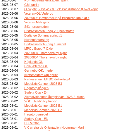
2026-08-07
Norrlandsmästerskapen, sprint
2026-08-07
GM, sprint
2026-08-07
O-skytte, 21st WBOC, classic distance (Lokal kopia
2026-08-06
Veteran-OL Vederyd
2026-08-06
20260806 Havnardalur på færøerne løb 3 af 4
2026-08-06
Veteran Malingsbo
2026-08-06
Stjärnorpsmedeln
2026-08-06
Distriktsmatch - dag 2, Sprintstafett
2026-08-05
Borlänge Sommarsprint #1
2026-08-05
Klubbmästerskap
2026-08-05
Distriktsmatch - dag 1, medel
2026-08-04
MPOL Etapp 7 Oxie
2026-08-04
20260804 Thorshavn by night
2026-08-04
20260804 Thorshavn by night
2026-08-04
Höglands OL
2026-08-04
Dala Veteran OL
2026-08-04
Gunnebo OK, medel
2026-08-04
Kretsmästerskap sprint
2026-08-03
Närkeserien i MTBO deltävling 4
2026-08-02
MedeltidsKampen 2026 E3
2026-08-02
Hagatorpslången
2026-08-02
Sudety Cup - E4
2026-08-02
Ziemeļvidzemes čempionāts 2026 2. diena
2026-08-02
VÖOL Radio Ny tävling
2026-08-01
MedeltidsKampen 2026 E1
2026-08-01
MedeltidsKampen 2026 E2
2026-08-01
Hagatorpsmedeln
2026-08-01
Sudety Cup - E3
2026-08-01
BLTM 2026
2026-08-01
V Carreira de Orientación Nocturna - Marin