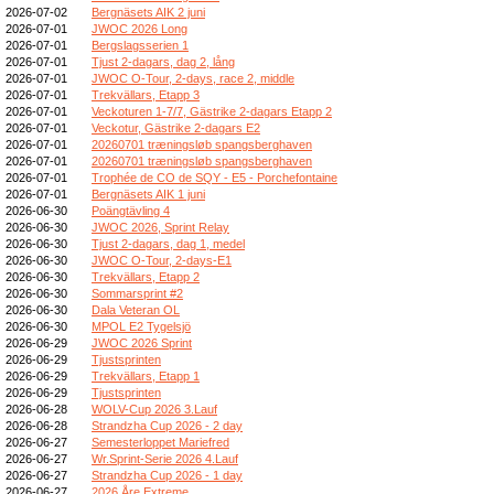
2026-07-02
Bergnäsets AIK 2 juni
2026-07-01
JWOC 2026 Long
2026-07-01
Bergslagsserien 1
2026-07-01
Tjust 2-dagars, dag 2, lång
2026-07-01
JWOC O-Tour, 2-days, race 2, middle
2026-07-01
Trekvällars, Etapp 3
2026-07-01
Veckoturen 1-7/7, Gästrike 2-dagars Etapp 2
2026-07-01
Veckotur, Gästrike 2-dagars E2
2026-07-01
20260701 træningsløb spangsberghaven
2026-07-01
20260701 træningsløb spangsberghaven
2026-07-01
Trophée de CO de SQY - E5 - Porchefontaine
2026-07-01
Bergnäsets AIK 1 juni
2026-06-30
Poängtävling 4
2026-06-30
JWOC 2026, Sprint Relay
2026-06-30
Tjust 2-dagars, dag 1, medel
2026-06-30
JWOC O-Tour, 2-days-E1
2026-06-30
Trekvällars, Etapp 2
2026-06-30
Sommarsprint #2
2026-06-30
Dala Veteran OL
2026-06-30
MPOL E2 Tygelsjö
2026-06-29
JWOC 2026 Sprint
2026-06-29
Tjustsprinten
2026-06-29
Trekvällars, Etapp 1
2026-06-29
Tjustsprinten
2026-06-28
WOLV-Cup 2026 3.Lauf
2026-06-28
Strandzha Cup 2026 - 2 day
2026-06-27
Semesterloppet Mariefred
2026-06-27
Wr.Sprint-Serie 2026 4.Lauf
2026-06-27
Strandzha Cup 2026 - 1 day
2026-06-27
2026 Åre Extreme