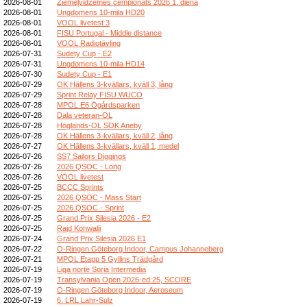
2026-08-01
Ziemeļvidzemes čempionāts 2026 1. diena
2026-08-01
Ungdomens 10-mila HD20
2026-08-01
VOOL livetest 3
2026-08-01
FISU Portugal - Middle distance
2026-08-01
VOOL Radiotävling
2026-07-31
Sudety Cup - E2
2026-07-31
Ungdomens 10-mila HD14
2026-07-30
Sudety Cup - E1
2026-07-29
OK Hällens 3-kvällars, kväll 3, lång
2026-07-29
Sprint Relay FISU WUCO
2026-07-28
MPOL E6 Ögårdsparken
2026-07-28
Dala veteran-OL
2026-07-28
Höglands-OL SOK Aneby
2026-07-28
OK Hällens 3-kvällars, kväll 2, lång
2026-07-27
OK Hällens 3-kvällars, kväll 1, medel
2026-07-26
SS7 Sailors Diggings
2026-07-26
2026 QSOC - Long
2026-07-26
VÖOL livetest
2026-07-25
BCCC Sprints
2026-07-25
2026 QSOC - Mass Start
2026-07-25
2026 QSOC - Sprint
2026-07-25
Grand Prix Silesia 2026 - E2
2026-07-25
Rajd Konwalii
2026-07-24
Grand Prix Silesia 2026 E1
2026-07-22
O-Ringen Göteborg Indoor, Campus Johanneberg
2026-07-21
MPOL Etapp 5 Gyllins Trädgård
2026-07-19
Liga norte Soria Intermedia
2026-07-19
Transylvania Open 2026-ed.25, SCORE
2026-07-19
O-Ringen Göteborg Indoor, Aeroseum
2026-07-19
6. LRL Lahr-Sulz