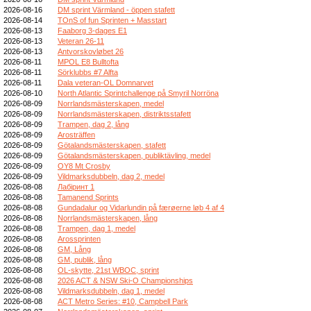
2026-08-16
DM sprint Värmland - öppen stafett
2026-08-14
TOnS of fun Sprinten + Masstart
2026-08-13
Faaborg 3-dages E1
2026-08-13
Veteran 26-11
2026-08-13
Antvorskovløbet 26
2026-08-11
MPOL E8 Bulltofta
2026-08-11
Sörklubbs #7 Alfta
2026-08-11
Dala veteran-OL Domnarvet
2026-08-10
North Atlantic Sprintchallenge på Smyril Norröna
2026-08-09
Norrlandsmästerskapen, medel
2026-08-09
Norrlandsmästerskapen, distriktsstafett
2026-08-09
Trampen, dag 2, lång
2026-08-09
Arosträffen
2026-08-09
Götalandsmästerskapen, stafett
2026-08-09
Götalandsmästerskapen, publiktävling, medel
2026-08-09
OY8 Mt Crosby
2026-08-09
Vildmarksdubbeln, dag 2, medel
2026-08-08
Лабіринт 1
2026-08-08
Tamanend Sprints
2026-08-08
Gundadalur og Vidarlundin på færøerne løb 4 af 4
2026-08-08
Norrlandsmästerskapen, lång
2026-08-08
Trampen, dag 1, medel
2026-08-08
Arossprinten
2026-08-08
GM, Lång
2026-08-08
GM, publik, lång
2026-08-08
OL-skytte, 21st WBOC, sprint
2026-08-08
2026 ACT & NSW Ski-O Championships
2026-08-08
Vildmarksdubbeln, dag 1, medel
2026-08-08
ACT Metro Series: #10, Campbell Park