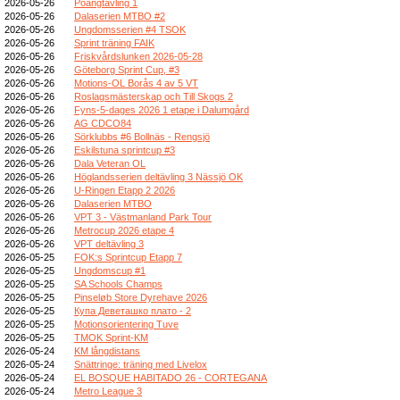
2026-05-26
Poängtävling 1
2026-05-26
Dalaserien MTBO #2
2026-05-26
Ungdomsserien #4 TSOK
2026-05-26
Sprint träning FAIK
2026-05-26
Friskvårdslunken 2026-05-28
2026-05-26
Göteborg Sprint Cup, #3
2026-05-26
Motions-OL Borås 4 av 5 VT
2026-05-26
Roslagsmästerskap och Till Skogs 2
2026-05-26
Fyns-5-dages 2026 1 etape i Dalumgård
2026-05-26
AG CDCO84
2026-05-26
Sörklubbs #6 Bollnäs - Rengsjö
2026-05-26
Eskilstuna sprintcup #3
2026-05-26
Dala Veteran OL
2026-05-26
Höglandsserien deltävling 3 Nässjö OK
2026-05-26
U-Ringen Etapp 2 2026
2026-05-26
Dalaserien MTBO
2026-05-26
VPT 3 - Västmanland Park Tour
2026-05-26
Metrocup 2026 etape 4
2026-05-26
VPT deltävling 3
2026-05-25
FOK:s Sprintcup Etapp 7
2026-05-25
Ungdomscup #1
2026-05-25
SA Schools Champs
2026-05-25
Pinseløb Store Dyrehave 2026
2026-05-25
Купа Деветашко плато - 2
2026-05-25
Motionsorientering Tuve
2026-05-25
TMOK Sprint-KM
2026-05-24
KM långdistans
2026-05-24
Snättringe: träning med Livelox
2026-05-24
EL BOSQUE HABITADO 26 - CORTEGANA
2026-05-24
Metro League 3