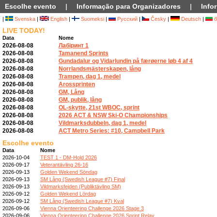
Escolhe evento
|
Informação para Organizadores
|
Info
|
Svenska
|
English
|
Suomeksi
|
Русский
|
Česky
|
Deutsch
|
б
LIVE TODAY!
Data
Nome
2026-08-08
Лабіринт 1
2026-08-08
Tamanend Sprints
2026-08-08
Gundadalur og Vidarlundin på færøerne løb 4 af 4
2026-08-08
Norrlandsmästerskapen, lång
2026-08-08
Trampen, dag 1, medel
2026-08-08
Arossprinten
2026-08-08
GM, Lång
2026-08-08
GM, publik, lång
2026-08-08
OL-skytte, 21st WBOC, sprint
2026-08-08
2026 ACT & NSW Ski-O Championships
2026-08-08
Vildmarksdubbeln, dag 1, medel
2026-08-08
ACT Metro Series: #10, Campbell Park
Escolhe evento
Data
Nome
2026-10-04
TEST 1 - DM-Hold 2026
2026-09-17
Veterantävling 26-16
2026-09-13
Golden Wekend Söndag
2026-09-13
SM Lång (Swedish League #7) Final
2026-09-13
Vildmarksfejden (Publiktävling SM)
2026-09-12
Golden Wekend Lördag
2026-09-12
SM Lång (Swedish League #7) Kval
2026-09-06
Vienna Orienteering Challenge 2026 Stage 3
2026-09-06
Vienna Orienteering Challenge 2026 Sprint Relay