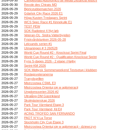
2026-05-30
Campeonato Autonómico de Media Distancia fedocv
2026-05-30
Revole des Chirats MD
2026-05-29
Björkstubbematchen 2026
2026-05-29
Gdańsk City Race 2026 E1
2026-05-29
Höga Kusten Tredagars Sprint
2026-05-29
WCS Spec Race #1 Kinnekulle E1
2026-05-29
TEST PEW
2026-05-29
SOK Radiotest 4 Nyt løb
2026-05-28
Veteran-OL, Södra Vätterbygden
2026-05-28
Friskvårdslunken 2026-05-28
2026-05-28
Leksands serien #1
2026-05-28
Utmaningen # 3 260528
2026-05-28
World Cup Round #2 - Knockout Sprint Final
2026-05-28
World Cup Round #2 - Qualification Knockout Sprint
2026-05-28
Fyns 5-dages 2026 - 2 etape i Højby
2026-05-28
Sprint-KM 2026
2026-05-28
SOK Midtjysk Sommerweekend Testsetup i klubben
2026-05-28
Roslagsveteranerna
2026-05-27
Trarydsgrillen
2026-05-27
Mistrzostwa CSWL E3
2026-05-27
Mistrzostwa Orientuj się w aglomeracji
2026-05-27
Ungdomsserien 2026 #2
2026-05-27
Ultralång-DM Gästrikland
2026-05-27
Skolmästerskap 2026
2026-05-27
Park Tour Värmland Etapp 3
2026-05-27
Park Tour Värmland, Kil E4
2026-05-27
ACING TROFEO SAN FERNANDO
2026-05-27
PAOT N°4 La Torse
2026-05-27
Stockholm City Cup Etapp 3
2026-05-27
Mistrzostwa Orientuj się w aglomeracji - dziewczyn