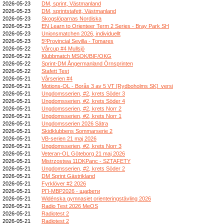
2026-05-23
DM, sprint, Västmanland
2026-05-23
DM, sprintstafett, Västmanland
2026-05-23
Skogslöparnas Nordiska
2026-05-23
EN Learn to Orienteer Term 2 Series - Bray Park SH
2026-05-23
Unionsmatchen 2026, individuellt
2026-05-23
5ºProvincial Sevilla - Tomares
2026-05-22
Vårcup #4 Mullsjö
2026-05-22
Klubbmatch MSOK/BIF/OKG
2026-05-22
Sprint-DM Ångermanland Örnsprinten
2026-05-22
Stafett Test
2026-05-21
Vårserien #4
2026-05-21
Motions-OL - Borås 3 av 5 VT [Rydboholms SK]_versi
2026-05-21
Ungdomsserien, #2, krets Söder 3
2026-05-21
Ungdomsserien, #2, krets Söder 4
2026-05-21
Ungdomsserien, #2, krets Norr 2
2026-05-21
Ungdomsserien, #2, krets Norr 1
2026-05-21
Ungdomsserien 2026 Sätra
2026-05-21
Skidklubbens Sommarserie 2
2026-05-21
VB-serien 21 maj 2026
2026-05-21
Ungdomsserien, #2, krets Norr 3
2026-05-21
Veteran-OL Göteborg 21 maj 2026
2026-05-21
Mistrzostwa 11DKPanc - SZTAFETY
2026-05-21
Ungdomsserien, #2, krets Söder 2
2026-05-21
DM Sprint Gästrikland
2026-05-21
Fyrklöver #2 2026
2026-05-21
РП-МВР2026 - щафети
2026-05-21
Widénska gymnasiet orienteringstävling 2026
2026-05-21
Radio Test 2026 MeOS
2026-05-21
Radiotest 2
2026-05-21
Radiotest 2