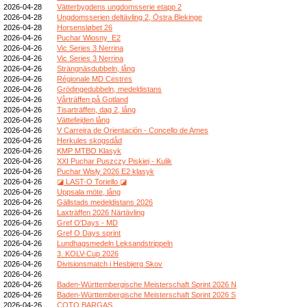
2026-04-28
Vätterbygdens ungdomsserie etapp 2
2026-04-28
Ungdomsserien deltävling 2, Östra Blekinge
2026-04-28
Horsensløbet 26
2026-04-26
Puchar Wiosny_E2
2026-04-26
Vic Series 3 Nerrina
2026-04-26
Vic Series 3 Nerrina
2026-04-26
Strängnäsdubbeln, lång
2026-04-26
Régionale MD Cestres
2026-04-26
Grödingedubbeln, medeldistans
2026-04-26
Vårträffen på Gotland
2026-04-26
Tisarträffen, dag 2, lång
2026-04-26
Vättefejden lång
2026-04-26
V Carreira de Orientación - Concello de Ames
2026-04-26
Herkules skogsdåd
2026-04-26
KMP MTBO Klasyk
2026-04-26
XXI Puchar Puszczy Piskiej - Kulik
2026-04-26
Puchar Wisły 2026 E2 klasyk
2026-04-26
◪ LAST-O Toriello ◪
2026-04-26
Uppsala möte, lång
2026-04-26
Gällstads medeldistans 2026
2026-04-26
Laxträffen 2026 Närtävling
2026-04-26
Gref O'Days - MD
2026-04-26
Gref O Days sprint
2026-04-26
Lundhagsmedeln Leksandstrippeln
2026-04-26
3. KOLV-Cup 2026
2026-04-26
Divisionsmatch i Hesbjerg Skov
2026-04-26
2026-04-26
Baden-Württembergische Meisterschaft Sprint 2026 N
2026-04-26
Baden-Württembergische Meisterschaft Sprint 2026 S
2026-04-26
COTO BARGAS