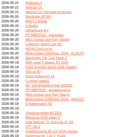
2026-05-21
Radiotest 4
2026-05-21
Veteran-OL
2026-05-21
Veteran-Ol i Ölmstad terrängen
2026-05-20
Närtävling MTBO
2026-05-20
PAOT L'Arbois
2026-05-20
4-klubbs
2026-05-20
Utmaningen # 2
2026-05-20
РП-МВР2026 - приложно
2026-05-20
Mistrzostwa Lisie Kąty Śerdni
2026-05-20
Göteborg Sprint Cup, #2
2026-05-20
WOW Choszczno
2026-05-20
Mistrzostwa 11DKPanc 2026 - KLASYK
2026-05-20
Stockholm City Cup Etapp 2
2026-05-19
ÅOK ungd 5-dagars E3 2026
2026-05-19
Eslöv Evening Sprint 2026. Etapp3
2026-05-19
Vårcup #3
2026-05-19
Sprint Enbacken 14
2026-05-19
U-ringen etapp1
2026-05-19
Wr. Schulmeisterschaft 2025/26
2026-05-19
РП-МВР2026 - индивидуално
2026-05-19
Mistrzostwa Lisie Kąty Klasyk
2026-05-19
Mistrzostwa 11DKPanc 2026 - MIDDLE
2026-05-19
5-klubbsmatch #3
2026-05-19
2026-05-19
Ungdomsserien #3 2026
2026-05-19
Metrocup 2026 etape 3
2026-05-19
Dala Veteran-OL Korsnäs IF OK
2026-05-19
VPT Del 2
2026-05-19
Ungdomsserie #2 och NOK-träning
2026-05-19
Københavner Cup 2. Etape