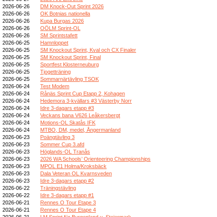
2026-06-26
DM Knock-Out Sprint 2026
2026-06-26
OK Botnias nationella
2026-06-26
Kupa Burgas 2026
2026-06-26
OÖLM Sprint-OL
2026-06-26
SM Sprintstafett
2026-06-25
Hamnloppet
2026-06-25
SM Knockout Sprint, Kval och CX Finaler
2026-06-25
SM Knockout Sprint, Final
2026-06-25
Sportfest Klosterneuburg
2026-06-25
Tjogetträning
2026-06-25
Sommarnärtävling TSOK
2026-06-24
Test Modem
2026-06-24
Rånäs Sprint Cup Etapp 2, Kohagen
2026-06-24
Hedemora 3-kvällars #3 Västerby Norr
2026-06-24
Idre 3-dagars etapp #3
2026-06-24
Veckans bana V626 Leåkersbergt
2026-06-24
Motions-OL Skatås IFK
2026-06-24
MTBO, DM, medel, Ångermanland
2026-06-23
Poängtävling 3
2026-06-23
Sommer Cup 3.afd
2026-06-23
Höglands-OL Tranås
2026-06-23
2026 WA Schools’ Orienteering Championships
2026-06-23
MPOL E1 Holma/Kroksbäck
2026-06-23
Dala Veteran OL Kvarnsveden
2026-06-23
Idre 3-dagars etapp #2
2026-06-22
Träningstävling
2026-06-22
Idre 3-dagars etapp #1
2026-06-21
Rennes O Tour Etape 3
2026-06-21
Rennes O Tour Etape 4
2026-06-21
LM Sprint für Burgenland u. Steiermark