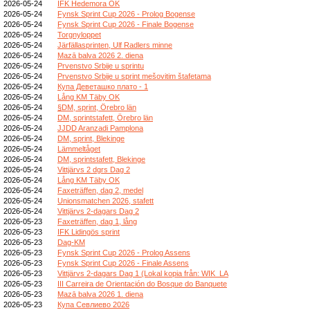
2026-05-24
IFK Hedemora OK
2026-05-24
Fynsk Sprint Cup 2026 - Prolog Bogense
2026-05-24
Fynsk Sprint Cup 2026 - Finale Bogense
2026-05-24
Torgnyloppet
2026-05-24
Järfällasprinten, Ulf Radlers minne
2026-05-24
Mazā balva 2026 2. diena
2026-05-24
Prvenstvo Srbije u sprintu
2026-05-24
Prvenstvo Srbije u sprint mešovitim štafetama
2026-05-24
Купа Деветашко плато - 1
2026-05-24
Lång KM Täby OK
2026-05-24
§DM, sprint, Örebro län
2026-05-24
DM, sprintstafett, Örebro län
2026-05-24
JJDD Aranzadi Pamplona
2026-05-24
DM, sprint, Blekinge
2026-05-24
Lämmeltåget
2026-05-24
DM, sprintstafett, Blekinge
2026-05-24
Vittjärvs 2 dgrs Dag 2
2026-05-24
Lång KM Täby OK
2026-05-24
Faxeträffen, dag 2, medel
2026-05-24
Unionsmatchen 2026, stafett
2026-05-24
Vittjärvs 2-dagars Dag 2
2026-05-23
Faxeträffen, dag 1, lång
2026-05-23
IFK Lidingös sprint
2026-05-23
Dag-KM
2026-05-23
Fynsk Sprint Cup 2026 - Prolog Assens
2026-05-23
Fynsk Sprint Cup 2026 - Finale Assens
2026-05-23
Vittjärvs 2-dagars Dag 1 (Lokal kopia från: WIK_LA
2026-05-23
III Carreira de Orientación do Bosque do Banquete
2026-05-23
Mazā balva 2026 1. diena
2026-05-23
Купа Севлиево 2026