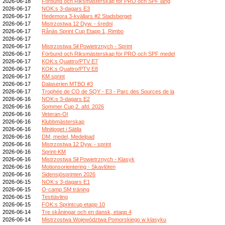
2026-06-18
Förbund och Riksmästerskap för PRO och SPF lång
2026-06-17
NOK:s 3-dagars E3
2026-06-17
Hedemora 3-kvällars #2 Stadsberget
2026-06-17
Mistrzostwa 12 Dyw. - średni
2026-06-17
Rånäs Sprint Cup Etapp 1, Rimbo
2026-06-17
2026-06-17
Mistrzostwa Sił Powietrznych - Sprint
2026-06-17
Förbund och Riksmästerskap för PRO och SPF medel
2026-06-17
KOK:s Quattro/PTV E7
2026-06-17
KOK:s Quattro/PTV E8
2026-06-17
KM sprint
2026-06-17
Dalaserien MTBO #3
2026-06-17
Trophée de CO de SQY - E3 - Parc des Sources de la
2026-06-16
NOK:s 3-dagars E2
2026-06-16
Sommer Cup 2. afd. 2026
2026-06-16
Veteran-Ol
2026-06-16
Klubbmästerskap
2026-06-16
Minitjoget i Sätila
2026-06-16
DM, medel, Medelpad
2026-06-16
Mistrzostwa 12 Dyw. - sprint
2026-06-16
Sprint-KM
2026-06-16
Mistrzostwa Sił Powietrznych - Klasyk
2026-06-16
Motionsorientering - Skavlöten
2026-06-16
Sidensjösprinten 2026
2026-06-15
NOK:s 3-dagars E1
2026-06-15
O-camp SM träning
2026-06-15
Testtävling
2026-06-15
FOK:s Sprintcup etapp 10
2026-06-14
Tre skåningar och en dansk, etapp 4
2026-06-14
Mistrzostwa Województwa Pomorskiego w klasyku