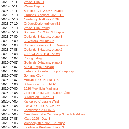
2026-07-11
Wawel Cup E1
2026-07-11
Wawel Cup E2
2026-07-11
Sommer Cup 2026 4. Etappe
2026-07-10
Hallands 3-dagars 2026 - E1
2026-07-10
Nordansjö Nattultra 2026
2026-07-10
Grövelsjöorienteringen E1
2026-07-10
Wawel Cup Prolog
2026-07-10
Sommer Cup 2026 3. Etappe
2026-07-09
Gotlands 3-dagars, etapp 3
2026-07-09
5-Kvällars Istrums SK
2026-07-09
Sommarnärtävling OK Gränsen
2026-07-08
Gotlands 3-dagars, etapp 2
2026-07-08
O PUCHAR STOLEMÓW
2026-07-07
Poängtävling 5
2026-07-07
Gotlands 3-dagars, etapp 1
2026-07-07
MPOL Etapp 3 Alnarp
2026-07-07
Hallands 3-kvällars Etapp Snapparp
2026-07-07
Sommar-OL 4
2026-07-07
Höglands-OL Nässjö OK
2026-07-06
3 Jours en Forez MD2
2026-07-06
2026 Moonlight Madness
2026-07-05
Gotlands 2-dagars, etapp 2, lång
2026-07-05
3 Jours en FOrez LD
2026-07-05
Kangaroo Crossing West
2026-07-05
JWOC O-Tour, 3-days-E3
2026-07-05
Kalvdansen 20260705
2026-07-05
Carinthian Lake Cup Stage 3 Lind ob Velden
2026-07-05
Kāpa 2026 - Day 3
2026-07-05
Vikingedysten 2026 - 2. etape
2026-07-05
Eskilstuna Weekend Etapp 3