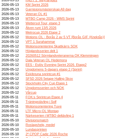
2026-05-13
KM Sprint 2026
2026-05-13
Garnisionsmästerskap A9 dag
2026-05-13
Veteran OL #1
2026-05-13
MTBO Camp 2026 - WMS Sprint
2026-05-13
Wettersol Tour, etapp 3
2026-05-13
Älven runt 13/5 2026
2026-05-12
Metrocup 2026 Etape 2
2026-05-12
Motions-OL - Borås 2 av 5 VT [Borås GIF (Knektås)]
2026-05-12
VPT 1 Surahammar
2026-05-12
Motionsorientering Skattkärrs SOK
2026-05-12
Höglandsserien delt 1
2026-05-12
20260512 Sörmlandveteranerna OK Klemmingen
2026-05-12
Dala Veteran OL Hedemora
2026-05-12
EES - Eslöv Evening Sprint 2026. Etapp2
2026-05-12
Ungdomens 5-dagars etapp 2 (Sprint)
2026-05-12
Eskilstuna sprintcup #1
2026-05-12
SF5D 2026 5etape Halling Skov
2026-05-12
Stockholm City Cup Etapp 1
2026-05-12
Ungdomsserien och NOK
2026-05-12
Vårcup
2026-05-11
FOK:s Sprintcup Etapp 4
2026-05-11
Träningstävling i Solf
2026-05-11
Motionsorientering Tuve
2026-05-11
LTF Micro-OL Montag
2026-05-11
Närkeserien i MTBO deltävling 1
2026-05-10
Divisionsmatch
2026-05-10
Roslagshelg, medel
2026-05-10
Lundasprinten
2026-05-10
2º CPOP Cadiz 2026 Roche