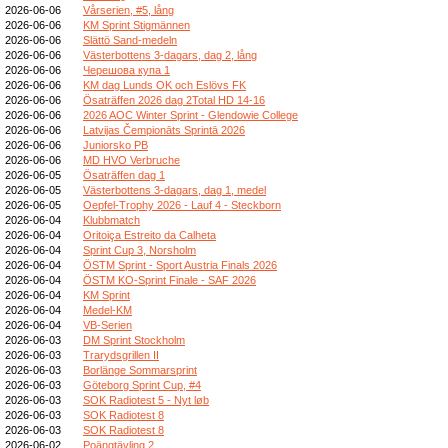
2026-06-06
Vårserien, #5, lång
2026-06-06
KM Sprint Stigmännen
2026-06-06
Slättö Sand-medeln
2026-06-06
Västerbottens 3-dagars, dag 2, lång
2026-06-06
Черешова купа 1
2026-06-06
KM dag Lunds OK och Eslövs FK
2026-06-06
Ösaträffen 2026 dag 2Total HD 14-16
2026-06-06
2026 AOC Winter Sprint - Glendowie College
2026-06-06
Latvijas Čempionāts Sprintā 2026
2026-06-06
Juniorsko PB
2026-06-06
MD HVO Verbruche
2026-06-05
Ösaträffen dag 1
2026-06-05
Västerbottens 3-dagars, dag 1, medel
2026-06-05
Oepfel-Trophy 2026 - Lauf 4 - Steckborn
2026-06-04
Klubbmatch
2026-06-04
Oritoiça Estreito da Calheta
2026-06-04
Sprint Cup 3, Norsholm
2026-06-04
ÖSTM Sprint - Sport Austria Finals 2026
2026-06-04
ÖSTM KO-Sprint Finale - SAF 2026
2026-06-04
KM Sprint
2026-06-04
Medel-KM
2026-06-04
VB-Serien
2026-06-03
DM Sprint Stockholm
2026-06-03
Trarydsgrillen II
2026-06-03
Borlänge Sommarsprint
2026-06-03
Göteborg Sprint Cup, #4
2026-06-03
SOK Radiotest 5 - Nyt løb
2026-06-03
SOK Radiotest 8
2026-06-03
SOK Radiotest 8
2026-06-02
Poängtävling 2