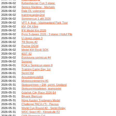
2026-06-02
Københavner Cup 3 etape.
2026-06-02
Semco Maritime - Marbæk
2026-06-02
Dala OL-veteraner
2026-06-02
trainingcapday2nd
2026-06-02
Sommercup 1 afd 2026
2026-06-02
VPT 4, final - Västmanland Park Tour
2026-06-02
KM, OK Kåre
2026-06-02
IFK Medel Km 2026
2026-06-02
Fyns 5-dages 2026 - 3 etape i Holluf Pile
2026-06-02
U-ringen etapp 3
2026-06-02
Till Skogs #2
2026-06-02
Puchar DGW
2026-06-02
Medel KM Eksjö SOK
2026-06-02
tEST 82
2026-06-02
Eskilstuna sprintcup #4
2026-06-02
Sommer
2026-06-01
FOK:s Sprintcup etapp 8
2026-06-01
Training Camp Day 1st
2026-06-01
Sprint KM
2026-06-01
Avsutningsstafett
2026-06-01
Motionsorientering #1
2026-05-31
Slottssprinten + DM, sprint, Uppland
2026-05-31
Slottssprintstafetten, teamsprint
2026-05-31
Gdańsk City Race 2026 E4
2026-05-31
Bijvank Blaricum
2026-05-31
Höga Kusten Tredagars Medel
2026-05-31
Challenge PACA n°5 - Pavoux
2026-05-31
World Cup Round #2 - Sprint Relay
2026-05-31
WOC Spect #3 - Kinnekulle E2
2026-05-31
OY6-Sheepstn Crk