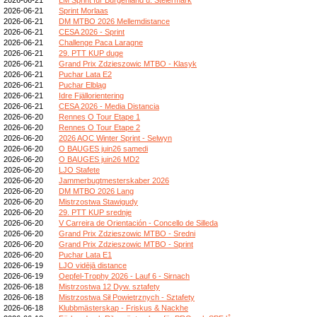
2026-06-21
Sprint Morlaas
2026-06-21
DM MTBO 2026 Mellemdistance
2026-06-21
CESA 2026 - Sprint
2026-06-21
Challenge Paca Laragne
2026-06-21
29. PTT KUP duge
2026-06-21
Grand Prix Zdzieszowic MTBO - Klasyk
2026-06-21
Puchar Lata E2
2026-06-21
Puchar Elbląg
2026-06-21
Idre Fjällorientering
2026-06-21
CESA 2026 - Media Distancia
2026-06-20
Rennes O Tour Etape 1
2026-06-20
Rennes O Tour Etape 2
2026-06-20
2026 AOC Winter Sprint - Selwyn
2026-06-20
O BAUGES juin26 samedi
2026-06-20
O BAUGES juin26 MD2
2026-06-20
LJO Stafete
2026-06-20
Jammerbugtmesterskaber 2026
2026-06-20
DM MTBO 2026 Lang
2026-06-20
Mistrzostwa Stawigudy
2026-06-20
29. PTT KUP srednje
2026-06-20
V Carreira de Orientación - Concello de Silleda
2026-06-20
Grand Prix Zdzieszowic MTBO - Sredni
2026-06-20
Grand Prix Zdzieszowic MTBO - Sprint
2026-06-20
Puchar Lata E1
2026-06-19
LJO vidējā distance
2026-06-19
Oepfel-Trophy 2026 - Lauf 6 - Sirnach
2026-06-18
Mistrzostwa 12 Dyw. sztafety
2026-06-18
Mistrzostwa Sił Powietrznych - Sztafety
2026-06-18
Klubbmästerskap - Friskus & Nackhe