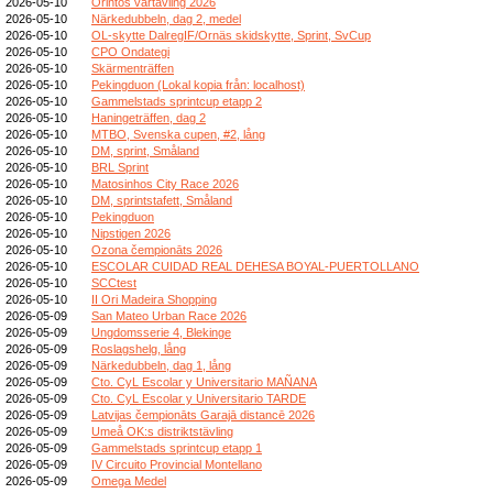
2026-05-10
Orintos vårtävling 2026
2026-05-10
Närkedubbeln, dag 2, medel
2026-05-10
OL-skytte DalregIF/Ornäs skidskytte, Sprint, SvCup
2026-05-10
CPO Ondategi
2026-05-10
Skärmenträffen
2026-05-10
Pekingduon (Lokal kopia från: localhost)
2026-05-10
Gammelstads sprintcup etapp 2
2026-05-10
Haningeträffen, dag 2
2026-05-10
MTBO, Svenska cupen, #2, lång
2026-05-10
DM, sprint, Småland
2026-05-10
BRL Sprint
2026-05-10
Matosinhos City Race 2026
2026-05-10
DM, sprintstafett, Småland
2026-05-10
Pekingduon
2026-05-10
Nipstigen 2026
2026-05-10
Ozona čempionāts 2026
2026-05-10
ESCOLAR CUIDAD REAL DEHESA BOYAL-PUERTOLLANO
2026-05-10
SCCtest
2026-05-10
II Ori Madeira Shopping
2026-05-09
San Mateo Urban Race 2026
2026-05-09
Ungdomsserie 4, Blekinge
2026-05-09
Roslagshelg, lång
2026-05-09
Närkedubbeln, dag 1, lång
2026-05-09
Cto. CyL Escolar y Universitario MAÑANA
2026-05-09
Cto. CyL Escolar y Universitario TARDE
2026-05-09
Latvijas čempionāts Garajā distancē 2026
2026-05-09
Umeå OK:s distriktstävling
2026-05-09
Gammelstads sprintcup etapp 1
2026-05-09
IV Circuito Provincial Montellano
2026-05-09
Omega Medel