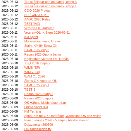
2026-06-13
Tre skåningar och en dansk, etapp 3
2026-06-12
Tre skåningar och en dansk, etapp 1
2026-06-12
COO 2026 Prolog
2026-06-12
BULGARIA cup 1
2026-06-12
AAOC 2026 Relay
2026-06-12
TESTRAID
2026-06-11
Veteran-OL Varkullen
2026-06-11
Veteran-OL IK Stern 2026-06-11
2026-06-11
KM Sprint
2026-06-11
Motionsorientering Ursvik
2026-06-11
Sprint-KM för Solna OK
2026-06-11
SAMOKOV cup 2
2026-06-11
Resan 2026 Öppna banor
2026-06-10
Höglandets Veteran-OL Tranås
2026-06-10
TSQ 2026 étape 2
2026-06-10
WIMS (SP)
2026-06-10
WIMS (Lic)
2026-06-10
WAM OL 2026
2026-06-10
Ålems OK, veteran-OL
2026-06-10
SAMOKOV cup 1
2026-06-10
TEST 3
2026-06-10
Resan 2026 Etapp 3
2026-06-09
Resan 2026 Etapp 2
2026-06-09
OK Hällens klubbmästerskap
2026-06-09
Orinto Sprint-KM
2026-06-09
KM Terräng
2026-06-09
Sprint-KM för OK Österåker, Waxholms OK och Vallen
2026-06-09
Fyns 5-dages 2026 - 5 etape i Åløkke skoven
2026-06-09
Dalaveteran 260609
2026-06-09
Leksandsserien #2