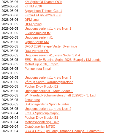
2026-05-06
KM Sprint OLTeamet OCK
2026-05-06
KTHM 2026
2026-05-06
Älgsprinten Trimtex Cup 1
2026-05-06
Firma-O-Løb 2026-05-06
2026-05-06
DPM lang
2026-05-05
DPM prolog
2026-05-05
Ungdomsserien #1, krets Norr 1
2026-05-05
5-klubbsmatch #2
2026-05-05
Ungdomsserien, #1
2026-05-05
Öppet Sprint-KM
2026-05-05
SF5D 2026 4etape Vester Skerninge
2026-05-05
Dala veteran-OL
2026-05-05
Ungdomsserien, #1, krets Söder 3 & 4
2026-05-05
EES - Eslöv Evening Sprint 2026. Etapp1 / KM Lunds
2026-05-05
MetroCup 2026, Etape1
2026-05-05
Pumpentest 5 maj
2026-05-05
2026-05-05
Ungdomsserien #1, krets Norr 3
2026-05-05
Vårcup Södra Skaraborgskretsen
2026-05-05
Puchar D-cy 8 pplot E2
2026-05-05
Ungdomsserien #1 Krets Söder 1
2026-05-05
Wr. Paarlauf-Schulmeisterschaft 2025/26 - 3. Lauf
2026-05-05
Jonas test
2026-05-05
Biskopsgårdens Sprint Rumble
2026-05-05
Ungdomsserien #1, krets Norr 2
2026-05-04
FOK:s Sprintcup etapp 3
2026-05-04
Puchar D-cy 8 pplot E1
2026-05-04
Motionsorientering Tuve
2026-05-04
Östgötaserien MTBO
2026-05-04
OY4 & OY5 - Qld Long Distance Champs - Samford E2