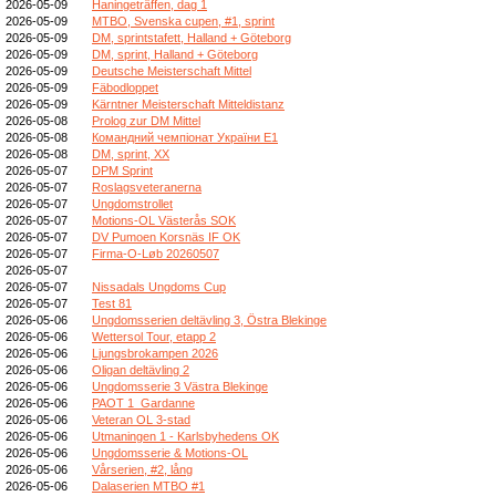
2026-05-09
Haningeträffen, dag 1
2026-05-09
MTBO, Svenska cupen, #1, sprint
2026-05-09
DM, sprintstafett, Halland + Göteborg
2026-05-09
DM, sprint, Halland + Göteborg
2026-05-09
Deutsche Meisterschaft Mittel
2026-05-09
Fäbodloppet
2026-05-09
Kärntner Meisterschaft Mitteldistanz
2026-05-08
Prolog zur DM Mittel
2026-05-08
Командний чемпіонат України E1
2026-05-08
DM, sprint, XX
2026-05-07
DPM Sprint
2026-05-07
Roslagsveteranerna
2026-05-07
Ungdomstrollet
2026-05-07
Motions-OL Västerås SOK
2026-05-07
DV Pumoen Korsnäs IF OK
2026-05-07
Firma-O-Løb 20260507
2026-05-07
2026-05-07
Nissadals Ungdoms Cup
2026-05-07
Test 81
2026-05-06
Ungdomsserien deltävling 3, Östra Blekinge
2026-05-06
Wettersol Tour, etapp 2
2026-05-06
Ljungsbrokampen 2026
2026-05-06
Oligan deltävling 2
2026-05-06
Ungdomsserie 3 Västra Blekinge
2026-05-06
PAOT 1_Gardanne
2026-05-06
Veteran OL 3-stad
2026-05-06
Utmaningen 1 - Karlsbyhedens OK
2026-05-06
Ungdomsserie & Motions-OL
2026-05-06
Vårserien, #2, lång
2026-05-06
Dalaserien MTBO #1