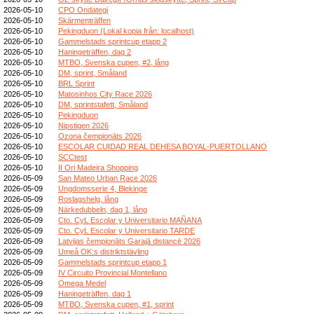
2026-05-10
CPO Ondategi
2026-05-10
Skärmenträffen
2026-05-10
Pekingduon (Lokal kopia från: localhost)
2026-05-10
Gammelstads sprintcup etapp 2
2026-05-10
Haningeträffen, dag 2
2026-05-10
MTBO, Svenska cupen, #2, lång
2026-05-10
DM, sprint, Småland
2026-05-10
BRL Sprint
2026-05-10
Matosinhos City Race 2026
2026-05-10
DM, sprintstafett, Småland
2026-05-10
Pekingduon
2026-05-10
Nipstigen 2026
2026-05-10
Ozona čempionāts 2026
2026-05-10
ESCOLAR CUIDAD REAL DEHESA BOYAL-PUERTOLLANO
2026-05-10
SCCtest
2026-05-10
II Ori Madeira Shopping
2026-05-09
San Mateo Urban Race 2026
2026-05-09
Ungdomsserie 4, Blekinge
2026-05-09
Roslagshelg, lång
2026-05-09
Närkedubbeln, dag 1, lång
2026-05-09
Cto. CyL Escolar y Universitario MAÑANA
2026-05-09
Cto. CyL Escolar y Universitario TARDE
2026-05-09
Latvijas čempionāts Garajā distancē 2026
2026-05-09
Umeå OK:s distriktstävling
2026-05-09
Gammelstads sprintcup etapp 1
2026-05-09
IV Circuito Provincial Montellano
2026-05-09
Omega Medel
2026-05-09
Haningeträffen, dag 1
2026-05-09
MTBO, Svenska cupen, #1, sprint