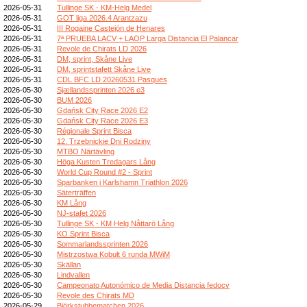
2026-05-31
Tullinge SK - KM-Helg Medel
2026-05-31
GOT liga 2026.4 Arantzazu
2026-05-31
III Rogaine Castejón de Henares
2026-05-31
7ª PRUEBA LACV + LAOP Larga Distancia El Palancar
2026-05-31
Revole de Chirats LD 2026
2026-05-31
DM, sprint, Skåne Live
2026-05-31
DM, sprintstafett Skåne Live
2026-05-31
CDL BFC LD 20260531 Pasques
2026-05-30
Sjællandssprinten 2026 e3
2026-05-30
BUM 2026
2026-05-30
Gdańsk City Race 2026 E2
2026-05-30
Gdańsk City Race 2026 E3
2026-05-30
Régionale Sprint Bisca
2026-05-30
12. Trzebnickie Dni Rodziny
2026-05-30
MTBO Närtävling
2026-05-30
Höga Kusten Tredagars Lång
2026-05-30
World Cup Round #2 - Sprint
2026-05-30
Sparbanken i Karlshamn Triathlon 2026
2026-05-30
Säterträffen
2026-05-30
KM Lång
2026-05-30
NJ-stafet 2026
2026-05-30
Tullinge SK - KM Helg Nåttarö Lång
2026-05-30
KO Sprint Bisca
2026-05-30
Sommarlandssprinten 2026
2026-05-30
Mistrzostwa Kobułt 6 runda MWiM
2026-05-30
Skällan
2026-05-30
Lindvallen
2026-05-30
Campeonato Autonómico de Media Distancia fedocv
2026-05-30
Revole des Chirats MD
2026-05-29
Björkstubbematchen 2026