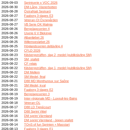
2026-09-03
Sprintserie x VOC 2026
2026-08-30
DM-Lång, Västerbotten
2026-08-28
ÖstraNatt Seskarö
2026-08-27
Faaborg 3-dages E3
2026-08-27
Veteran-Ol Öxnegården
2026-08-27
VB Serie OK Malmia
2026-08-26
Bergslagsserien 4
2026-08-26
Userie 6 V Blekinge
2026-08-26
Albaniløbet 26
2026-08-25
Willemoesløbet 26
2026-08-25
Höglandsserien deltävling 4
2026-08-23
CFLD 2026
2026-08-23
Kilsbergsträffen, dag 2, medel (publiktävling SM)
2026-08-23
SM, stafett
2026-08-22
CF relais
2026-08-22
Kilsbergsträffen, dag 1, medel (publiktävling SM)
2026-08-22
DM Mellem
2026-08-22
SM Medel, final
2026-08-21
D88 MD Monthureux sur Saône
2026-08-21
SM Medel, kval
2026-08-20
Faaborg 3-dages E2
2026-08-19
Bergslagsserien 3
2026-08-19
Inter-régionale MD - Luxeuil-les-Bains
2026-08-18
Veteran-OL
2026-08-17
D88 LD Tignécourt
2026-08-16
D88 Sprint Vittel
2026-08-16
DM sprint Värmland
2026-08-16
DM sprint Värmland - öppen stafett
2026-08-14
TOnS of fun Sprinten + Masstart
2026-08-13
Faaborg 3-dages E1