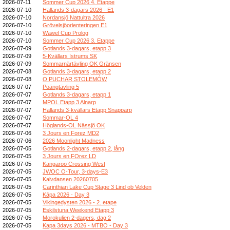
2026-07-11
Sommer Cup 2026 4. Etappe
2026-07-10
Hallands 3-dagars 2026 - E1
2026-07-10
Nordansjö Nattultra 2026
2026-07-10
Grövelsjöorienteringen E1
2026-07-10
Wawel Cup Prolog
2026-07-10
Sommer Cup 2026 3. Etappe
2026-07-09
Gotlands 3-dagars, etapp 3
2026-07-09
5-Kvällars Istrums SK
2026-07-09
Sommarnärtävling OK Gränsen
2026-07-08
Gotlands 3-dagars, etapp 2
2026-07-08
O PUCHAR STOLEMÓW
2026-07-07
Poängtävling 5
2026-07-07
Gotlands 3-dagars, etapp 1
2026-07-07
MPOL Etapp 3 Alnarp
2026-07-07
Hallands 3-kvällars Etapp Snapparp
2026-07-07
Sommar-OL 4
2026-07-07
Höglands-OL Nässjö OK
2026-07-06
3 Jours en Forez MD2
2026-07-06
2026 Moonlight Madness
2026-07-05
Gotlands 2-dagars, etapp 2, lång
2026-07-05
3 Jours en FOrez LD
2026-07-05
Kangaroo Crossing West
2026-07-05
JWOC O-Tour, 3-days-E3
2026-07-05
Kalvdansen 20260705
2026-07-05
Carinthian Lake Cup Stage 3 Lind ob Velden
2026-07-05
Kāpa 2026 - Day 3
2026-07-05
Vikingedysten 2026 - 2. etape
2026-07-05
Eskilstuna Weekend Etapp 3
2026-07-05
Morokulien 2-dagers, dag 2
2026-07-05
Kapa 3days 2026 - MTBO - Day 3