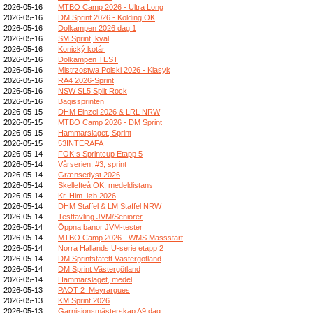
2026-05-16
MTBO Camp 2026 - Ultra Long
2026-05-16
DM Sprint 2026 - Kolding OK
2026-05-16
Dolkampen 2026 dag 1
2026-05-16
SM Sprint, kval
2026-05-16
Konický kotár
2026-05-16
Dolkampen TEST
2026-05-16
Mistrzostwa Polski 2026 - Klasyk
2026-05-16
RA4 2026-Sprint
2026-05-16
NSW SL5 Split Rock
2026-05-16
Bagissprinten
2026-05-15
DHM Einzel 2026 & LRL NRW
2026-05-15
MTBO Camp 2026 - DM Sprint
2026-05-15
Hammarslaget, Sprint
2026-05-15
53INTERAFA
2026-05-14
FOK:s Sprintcup Etapp 5
2026-05-14
Vårserien, #3, sprint
2026-05-14
Grænsedyst 2026
2026-05-14
Skellefteå OK, medeldistans
2026-05-14
Kr. Him. løb 2026
2026-05-14
DHM Staffel & LM Staffel NRW
2026-05-14
Testtävling JVM/Seniorer
2026-05-14
Öppna banor JVM-tester
2026-05-14
MTBO Camp 2026 - WMS Massstart
2026-05-14
Norra Hallands U-serie etapp 2
2026-05-14
DM Sprintstafett Västergötland
2026-05-14
DM Sprint Västergötland
2026-05-14
Hammarslaget, medel
2026-05-13
PAOT 2_Meyrargues
2026-05-13
KM Sprint 2026
2026-05-13
Garnisionsmästerskap A9 dag