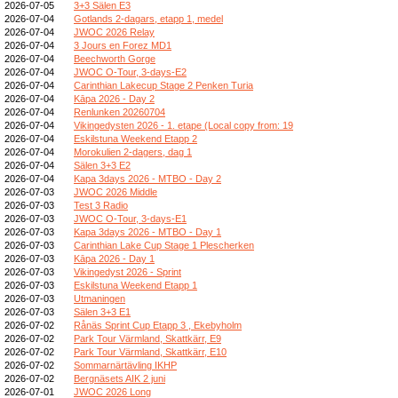
2026-07-05
3+3 Sälen E3
2026-07-04
Gotlands 2-dagars, etapp 1, medel
2026-07-04
JWOC 2026 Relay
2026-07-04
3 Jours en Forez MD1
2026-07-04
Beechworth Gorge
2026-07-04
JWOC O-Tour, 3-days-E2
2026-07-04
Carinthian Lakecup Stage 2 Penken Turia
2026-07-04
Kāpa 2026 - Day 2
2026-07-04
Renlunken 20260704
2026-07-04
Vikingedysten 2026 - 1. etape (Local copy from: 19
2026-07-04
Eskilstuna Weekend Etapp 2
2026-07-04
Morokulien 2-dagers, dag 1
2026-07-04
Sälen 3+3 E2
2026-07-04
Kapa 3days 2026 - MTBO - Day 2
2026-07-03
JWOC 2026 Middle
2026-07-03
Test 3 Radio
2026-07-03
JWOC O-Tour, 3-days-E1
2026-07-03
Kapa 3days 2026 - MTBO - Day 1
2026-07-03
Carinthian Lake Cup Stage 1 Plescherken
2026-07-03
Kāpa 2026 - Day 1
2026-07-03
Vikingedyst 2026 - Sprint
2026-07-03
Eskilstuna Weekend Etapp 1
2026-07-03
Utmaningen
2026-07-03
Sälen 3+3 E1
2026-07-02
Rånäs Sprint Cup Etapp 3 , Ekebyholm
2026-07-02
Park Tour Värmland, Skattkärr, E9
2026-07-02
Park Tour Värmland, Skattkärr, E10
2026-07-02
Sommarnärtävling IKHP
2026-07-02
Bergnäsets AIK 2 juni
2026-07-01
JWOC 2026 Long