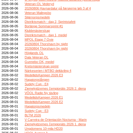
2026-08-06
Veteran-OL Vederyd
2026-08-06
20260806 Havnardalur på færøerne løb 3 af 4
2026-08-06
Veteran Malingsbo
2026-08-06
Stjärnorpsmedeln
2026-08-06
Distriktsmatch - dag 2, Sprintstafett
2026-08-05
Borlänge Sommarsprint #1
2026-08-05
Klubbmästerskap
2026-08-05
Distriktsmatch - dag 1, medel
2026-08-04
MPOL Etapp 7 Oxie
2026-08-04
20260804 Thorshavn by night
2026-08-04
20260804 Thorshavn by night
2026-08-04
Höglands OL
2026-08-04
Dala Veteran OL
2026-08-04
Gunnebo OK, medel
2026-08-04
Kretsmästerskap sprint
2026-08-03
Närkeserien i MTBO deltävling 4
2026-08-02
MedeltidsKampen 2026 E3
2026-08-02
Hagatorpslången
2026-08-02
Sudety Cup - E4
2026-08-02
Ziemeļvidzemes čempionāts 2026 2. diena
2026-08-02
VÖOL Radio Ny tävling
2026-08-01
MedeltidsKampen 2026 E1
2026-08-01
MedeltidsKampen 2026 E2
2026-08-01
Hagatorpsmedeln
2026-08-01
Sudety Cup - E3
2026-08-01
BLTM 2026
2026-08-01
V Carreira de Orientación Nocturna - Marin
2026-08-01
Ziemeļvidzemes čempionāts 2026 1. diena
2026-08-01
Ungdomens 10-mila HD20
2026-08-01
VOOL livetest 3