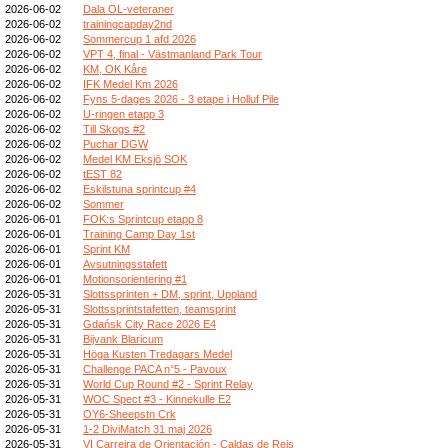
2026-06-02
Dala OL-veteraner
2026-06-02
trainingcapday2nd
2026-06-02
Sommercup 1 afd 2026
2026-06-02
VPT 4, final - Västmanland Park Tour
2026-06-02
KM, OK Kåre
2026-06-02
IFK Medel Km 2026
2026-06-02
Fyns 5-dages 2026 - 3 etape i Holluf Pile
2026-06-02
U-ringen etapp 3
2026-06-02
Till Skogs #2
2026-06-02
Puchar DGW
2026-06-02
Medel KM Eksjö SOK
2026-06-02
tEST 82
2026-06-02
Eskilstuna sprintcup #4
2026-06-02
Sommer
2026-06-01
FOK:s Sprintcup etapp 8
2026-06-01
Training Camp Day 1st
2026-06-01
Sprint KM
2026-06-01
Avsutningsstafett
2026-06-01
Motionsorientering #1
2026-05-31
Slottssprinten + DM, sprint, Uppland
2026-05-31
Slottssprintstafetten, teamsprint
2026-05-31
Gdańsk City Race 2026 E4
2026-05-31
Bijvank Blaricum
2026-05-31
Höga Kusten Tredagars Medel
2026-05-31
Challenge PACA n°5 - Pavoux
2026-05-31
World Cup Round #2 - Sprint Relay
2026-05-31
WOC Spect #3 - Kinnekulle E2
2026-05-31
OY6-Sheepstn Crk
2026-05-31
1-2 DiviMatch 31 maj 2026
2026-05-31
VI Carreira de Orientación - Caldas de Reis