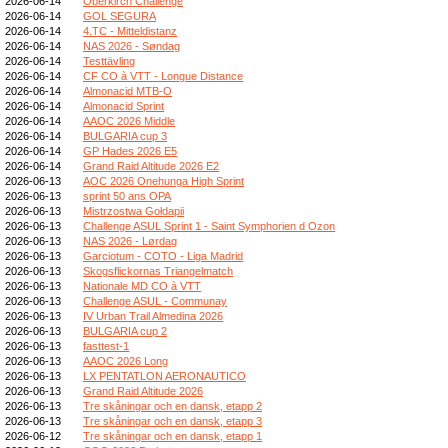
2026-06-14
Oberkirch Challenge
2026-06-14
GOL SEGURA
2026-06-14
4.TC - Mitteldistanz
2026-06-14
NAS 2026 - Søndag
2026-06-14
Testtävling
2026-06-14
CF CO à VTT - Longue Distance
2026-06-14
Almonacid MTB-O
2026-06-14
Almonacid Sprint
2026-06-14
AAOC 2026 Middle
2026-06-14
BULGARIA cup 3
2026-06-14
GP Hades 2026 E5
2026-06-14
Grand Raid Altitude 2026 E2
2026-06-13
AOC 2026 Onehunga High Sprint
2026-06-13
sprint 50 ans OPA
2026-06-13
Mistrzostwa Gołdapii
2026-06-13
Challenge ASUL Sprint 1 - Saint Symphorien d Ozon
2026-06-13
NAS 2026 - Lørdag
2026-06-13
Garciotum - COTO - Liga Madrid
2026-06-13
Skogsflickornas Triangelmatch
2026-06-13
Nationale MD CO à VTT
2026-06-13
Challenge ASUL - Communay
2026-06-13
IV Urban Trail Almedina 2026
2026-06-13
BULGARIA cup 2
2026-06-13
fasttest-1
2026-06-13
AAOC 2026 Long
2026-06-13
LX PENTATLON AERONAUTICO
2026-06-13
Grand Raid Altitude 2026
2026-06-13
Tre skåningar och en dansk, etapp 2
2026-06-13
Tre skåningar och en dansk, etapp 3
2026-06-12
Tre skåningar och en dansk, etapp 1