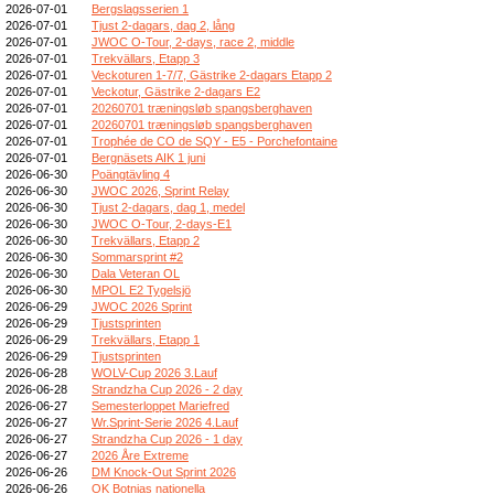
2026-07-01
Bergslagsserien 1
2026-07-01
Tjust 2-dagars, dag 2, lång
2026-07-01
JWOC O-Tour, 2-days, race 2, middle
2026-07-01
Trekvällars, Etapp 3
2026-07-01
Veckoturen 1-7/7, Gästrike 2-dagars Etapp 2
2026-07-01
Veckotur, Gästrike 2-dagars E2
2026-07-01
20260701 træningsløb spangsberghaven
2026-07-01
20260701 træningsløb spangsberghaven
2026-07-01
Trophée de CO de SQY - E5 - Porchefontaine
2026-07-01
Bergnäsets AIK 1 juni
2026-06-30
Poängtävling 4
2026-06-30
JWOC 2026, Sprint Relay
2026-06-30
Tjust 2-dagars, dag 1, medel
2026-06-30
JWOC O-Tour, 2-days-E1
2026-06-30
Trekvällars, Etapp 2
2026-06-30
Sommarsprint #2
2026-06-30
Dala Veteran OL
2026-06-30
MPOL E2 Tygelsjö
2026-06-29
JWOC 2026 Sprint
2026-06-29
Tjustsprinten
2026-06-29
Trekvällars, Etapp 1
2026-06-29
Tjustsprinten
2026-06-28
WOLV-Cup 2026 3.Lauf
2026-06-28
Strandzha Cup 2026 - 2 day
2026-06-27
Semesterloppet Mariefred
2026-06-27
Wr.Sprint-Serie 2026 4.Lauf
2026-06-27
Strandzha Cup 2026 - 1 day
2026-06-27
2026 Åre Extreme
2026-06-26
DM Knock-Out Sprint 2026
2026-06-26
OK Botnias nationella