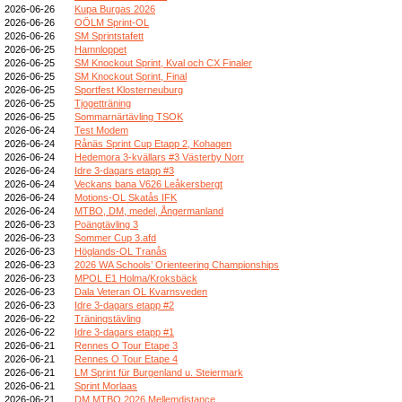
2026-06-26
Kupa Burgas 2026
2026-06-26
OÖLM Sprint-OL
2026-06-26
SM Sprintstafett
2026-06-25
Hamnloppet
2026-06-25
SM Knockout Sprint, Kval och CX Finaler
2026-06-25
SM Knockout Sprint, Final
2026-06-25
Sportfest Klosterneuburg
2026-06-25
Tjogetträning
2026-06-25
Sommarnärtävling TSOK
2026-06-24
Test Modem
2026-06-24
Rånäs Sprint Cup Etapp 2, Kohagen
2026-06-24
Hedemora 3-kvällars #3 Västerby Norr
2026-06-24
Idre 3-dagars etapp #3
2026-06-24
Veckans bana V626 Leåkersbergt
2026-06-24
Motions-OL Skatås IFK
2026-06-24
MTBO, DM, medel, Ångermanland
2026-06-23
Poängtävling 3
2026-06-23
Sommer Cup 3.afd
2026-06-23
Höglands-OL Tranås
2026-06-23
2026 WA Schools’ Orienteering Championships
2026-06-23
MPOL E1 Holma/Kroksbäck
2026-06-23
Dala Veteran OL Kvarnsveden
2026-06-23
Idre 3-dagars etapp #2
2026-06-22
Träningstävling
2026-06-22
Idre 3-dagars etapp #1
2026-06-21
Rennes O Tour Etape 3
2026-06-21
Rennes O Tour Etape 4
2026-06-21
LM Sprint für Burgenland u. Steiermark
2026-06-21
Sprint Morlaas
2026-06-21
DM MTBO 2026 Mellemdistance