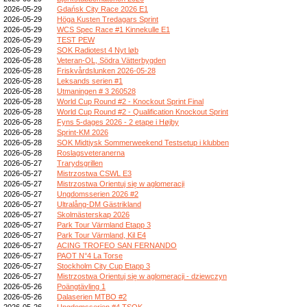
2026-05-29
Gdańsk City Race 2026 E1
2026-05-29
Höga Kusten Tredagars Sprint
2026-05-29
WCS Spec Race #1 Kinnekulle E1
2026-05-29
TEST PEW
2026-05-29
SOK Radiotest 4 Nyt løb
2026-05-28
Veteran-OL, Södra Vätterbygden
2026-05-28
Friskvårdslunken 2026-05-28
2026-05-28
Leksands serien #1
2026-05-28
Utmaningen # 3 260528
2026-05-28
World Cup Round #2 - Knockout Sprint Final
2026-05-28
World Cup Round #2 - Qualification Knockout Sprint
2026-05-28
Fyns 5-dages 2026 - 2 etape i Højby
2026-05-28
Sprint-KM 2026
2026-05-28
SOK Midtjysk Sommerweekend Testsetup i klubben
2026-05-28
Roslagsveteranerna
2026-05-27
Trarydsgrillen
2026-05-27
Mistrzostwa CSWL E3
2026-05-27
Mistrzostwa Orientuj się w aglomeracji
2026-05-27
Ungdomsserien 2026 #2
2026-05-27
Ultralång-DM Gästrikland
2026-05-27
Skolmästerskap 2026
2026-05-27
Park Tour Värmland Etapp 3
2026-05-27
Park Tour Värmland, Kil E4
2026-05-27
ACING TROFEO SAN FERNANDO
2026-05-27
PAOT N°4 La Torse
2026-05-27
Stockholm City Cup Etapp 3
2026-05-27
Mistrzostwa Orientuj się w aglomeracji - dziewczyn
2026-05-26
Poängtävling 1
2026-05-26
Dalaserien MTBO #2
2026-05-26
Ungdomsserien #4 TSOK