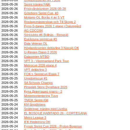
2026-05-26
Sprint träning FAIK
2026-05-26
Friskvårdslunken 2026-05-28
2026-05-26
Göteborg Sprint Cup, #3
2026-05-26
Motions-OL Borås 4 av 5 VT
2026-05-26
Roslagsmästerskap och Till Skogs 2
2026-05-26
Fyns-5-dages 2026 1 etape i Dalumgård
2026-05-26
AG CDCO84
2026-05-26
Sörklubbs #6 Bollnäs - Rengsjö
2026-05-26
Eskilstuna sprintcup #3
2026-05-26
Dala Veteran OL
2026-05-26
Höglandsserien deltävling 3 Nässjö OK
2026-05-26
U-Ringen Etapp 2 2026
2026-05-26
Dalaserien MTBO
2026-05-26
VPT 3 - Västmanland Park Tour
2026-05-26
Metrocup 2026 etape 4
2026-05-26
VPT deltävling 3
2026-05-25
FOK:s Sprintcup Etapp 7
2026-05-25
Ungdomscup #1
2026-05-25
SA Schools Champs
2026-05-25
Pinseløb Store Dyrehave 2026
2026-05-25
Купа Деветашко плато - 2
2026-05-25
Motionsorientering Tuve
2026-05-25
TMOK Sprint-KM
2026-05-24
KM långdistans
2026-05-24
Snättringe: träning med Livelox
2026-05-24
EL BOSQUE HABITADO 26 - CORTEGANA
2026-05-24
Metro League 3
2026-05-24
IFK Hedemora OK
2026-05-24
Fynsk Sprint Cup 2026 - Prolog Bogense