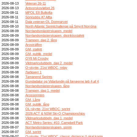
2026-08-13
Veteran 26-11
2026-08-13
Antvorskovløbet 26
2026-08-11
MPOL E8 Bulltofta
2026-08-11
Sörklubbs #7 Alfta
2026-08-11
Dala veteran-OL Domnarvet
2026-08-10
North Atlantic Sprintchallenge på Smyril Norröna
2026-08-09
Norrlandsmästerskapen, medel
2026-08-09
Norrlandsmästerskapen, distriktsstafett
2026-08-09
Trampen, dag 2, lång
2026-08-09
Arosträffen
2026-08-09
GM, stafett
2026-08-09
GM, publik, medel
2026-08-09
OY8 Mt Crosby
2026-08-09
Vildmarksdubbeln, dag 2, medel
2026-08-09
O-skytte, 21st WBOC, relay
2026-08-08
Лабіринт 1
2026-08-08
Tamanend Sprints
2026-08-08
Gundadalur og Vidarlundin på færøerne løb 4 af 4
2026-08-08
Norrlandsmästerskapen, lång
2026-08-08
Trampen, dag 1, medel
2026-08-08
Arossprinten
2026-08-08
GM, Lång
2026-08-08
GM, publik, lång
2026-08-08
OL-skytte, 21st WBOC, sprint
2026-08-08
2026 ACT & NSW Ski-O Championships
2026-08-08
Vildmarksdubbeln, dag 1, medel
2026-08-08
ACT Metro Series: #10, Campbell Park
2026-08-07
Norrlandsmästerskapen, sprint
2026-08-07
GM, sprint
2026-08-07
O-skytte, 21st WBOC, classic distance (Lokal kopia