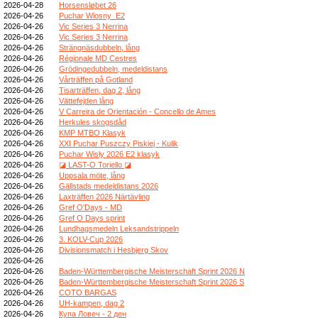
2026-04-28
Horsensløbet 26
2026-04-26
Puchar Wiosny_E2
2026-04-26
Vic Series 3 Nerrina
2026-04-26
Vic Series 3 Nerrina
2026-04-26
Strängnäsdubbeln, lång
2026-04-26
Régionale MD Cestres
2026-04-26
Grödingedubbeln, medeldistans
2026-04-26
Vårträffen på Gotland
2026-04-26
Tisarträffen, dag 2, lång
2026-04-26
Vättefejden lång
2026-04-26
V Carreira de Orientación - Concello de Ames
2026-04-26
Herkules skogsdåd
2026-04-26
KMP MTBO Klasyk
2026-04-26
XXI Puchar Puszczy Piskiej - Kulik
2026-04-26
Puchar Wisły 2026 E2 klasyk
2026-04-26
◪ LAST-O Toriello ◪
2026-04-26
Uppsala möte, lång
2026-04-26
Gällstads medeldistans 2026
2026-04-26
Laxträffen 2026 Närtävling
2026-04-26
Gref O'Days - MD
2026-04-26
Gref O Days sprint
2026-04-26
Lundhagsmedeln Leksandstrippeln
2026-04-26
3. KOLV-Cup 2026
2026-04-26
Divisionsmatch i Hesbjerg Skov
2026-04-26
2026-04-26
Baden-Württembergische Meisterschaft Sprint 2026 N
2026-04-26
Baden-Württembergische Meisterschaft Sprint 2026 S
2026-04-26
COTO BARGAS
2026-04-26
UH-kampen, dag 2
2026-04-26
Купа Ловеч - 2 ден