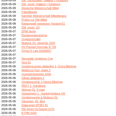
2026-05-09
DM, sprintstafett, Halland + Göteborg
2026-05-09
DM, sprint, Halland + Göteborg
2026-05-09
Deutsche Meisterschaft Mittel
2026-05-09
Fäbodloppet
2026-05-09
Kärntner Meisterschaft Mitteldistanz
2026-05-08
Prolog zur DM Mittel
2026-05-08
Командний чемпіонат України E1
2026-05-08
DM, sprint, XX
2026-05-07
DPM Sprint
2026-05-07
Roslagsveteranerna
2026-05-07
Ungdomstrollet
2026-05-07
Motions-OL Västerås SOK
2026-05-07
DV Pumoen Korsnäs IF OK
2026-05-07
Firma-O-Løb 20260507
2026-05-07
2026-05-07
Nissadals Ungdoms Cup
2026-05-07
Test 81
2026-05-06
Ungdomsserien deltävling 3, Östra Blekinge
2026-05-06
Wettersol Tour, etapp 2
2026-05-06
Ljungsbrokampen 2026
2026-05-06
Oligan deltävling 2
2026-05-06
Ungdomsserie 3 Västra Blekinge
2026-05-06
PAOT 1_Gardanne
2026-05-06
Veteran OL 3-stad
2026-05-06
Utmaningen 1 - Karlsbyhedens OK
2026-05-06
Ungdomsserie & Motions-OL
2026-05-06
Vårserien, #2, lång
2026-05-06
Dalaserien MTBO #1
2026-05-06
KM Sprint OLTeamet OCK
2026-05-06
KTHM 2026