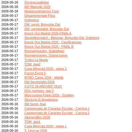
2026-05-18
Övningsstafetten
2026-05-18
MD Blainville 2026
2026-05-18
Motionsorientering Tuve
2026-05-17
Départementale Fitou
2026-05-17
Onlinetest
2026-05-17
DM, sprint, Bohuslän Dal
2026-05-17
DM, sprintstafett, Bohuslän Dal
2026-05-17
Knock Out Madrid 2026-FINAL A
2026-05-17
Skogsflickmatch - Blekinge, Bohuslän-Dal, Göteborg
2026-05-17
Knock Out Madrid 2026 - Clasificatorias
2026-05-17
Knock Out Madrid 2026 - FINAL B
2026-05-17
Ronnebykavlen, Stafettligan
2026-05-17
Ronnebykavlen, Öppna banor
2026-05-17
Trofeo La Muela
2026-05-17
TDM_dag2
2026-05-17
Cupa Bihorului 2026 - etapa 2
2026-05-17
Forest Event 5
2026-05-17
MTBO Camp 2026 - Middle
2026-05-17
DM Sprintstafet 2026
2026-05-17
COTO 26 AÑOVER TAJO
2026-05-17
DOL-kampen, dag 2
2026-05-17
Mistrzostwa Polski 2026 - Sztafety
2026-05-17
Stöcksjö IS långdistans
2026-05-16
SM Sprint, final
2026-05-16
Campeonato de Canarias Escolar - Carrera 1
2026-05-16
Campeonato de Canarias Escolar - Carrera 2
2026-05-16
Vikingträffen 2026
2026-05-16
TDM_dag1
2026-05-16
Cupa Bihorului 2026 - etapa 1
2026-05-16
3. Linzcup 2026