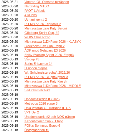
2026-05-21
Veteran-Ol i Ölmstad terrängen
2026-05-20
Närtävling MTBO
2026-05-20
PAOT L'Arbois
2026-05-20
4-klubbs
2026-05-20
Utmaningen # 2
2026-05-20
РП-МВР2026 - приложно
2026-05-20
Mistrzostwa Lisie Kąty Śerdni
2026-05-20
Göteborg Sprint Cup, #2
2026-05-20
WOW Choszczno
2026-05-20
Mistrzostwa 11DKPanc 2026 - KLASYK
2026-05-20
Stockholm City Cup Etapp 2
2026-05-19
ÅOK ungd 5-dagars E3 2026
2026-05-19
Eslöv Evening Sprint 2026. Etapp3
2026-05-19
Vårcup #3
2026-05-19
Sprint Enbacken 14
2026-05-19
U-ringen etapp1
2026-05-19
Wr. Schulmeisterschaft 2025/26
2026-05-19
РП-МВР2026 - индивидуално
2026-05-19
Mistrzostwa Lisie Kąty Klasyk
2026-05-19
Mistrzostwa 11DKPanc 2026 - MIDDLE
2026-05-19
5-klubbsmatch #3
2026-05-19
2026-05-19
Ungdomsserien #3 2026
2026-05-19
Metrocup 2026 etape 3
2026-05-19
Dala Veteran-OL Korsnäs IF OK
2026-05-19
VPT Del 2
2026-05-19
Ungdomsserie #2 och NOK-träning
2026-05-19
Københavner Cup 2. Etape
2026-05-18
FOK:s Sprintcup Etapp 6
2026-05-18
Östgötaserien #2