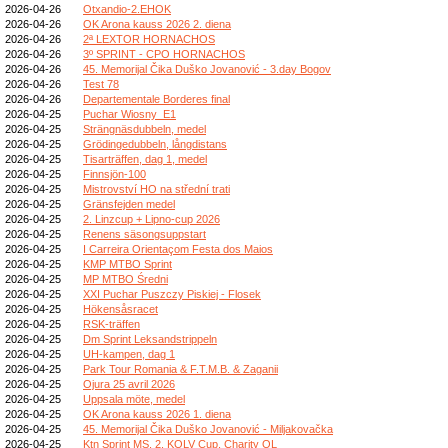
2026-04-26
Otxandio-2.EHOK
2026-04-26
OK Arona kauss 2026 2. diena
2026-04-26
2ª LEXTOR HORNACHOS
2026-04-26
3º SPRINT - CPO HORNACHOS
2026-04-26
45. Memorijal Čika Duško Jovanović - 3.day Bogov
2026-04-26
Test 78
2026-04-26
Departementale Borderes final
2026-04-25
Puchar Wiosny_E1
2026-04-25
Strängnäsdubbeln, medel
2026-04-25
Grödingedubbeln, långdistans
2026-04-25
Tisarträffen, dag 1, medel
2026-04-25
Finnsjön-100
2026-04-25
Mistrovství HO na střední trati
2026-04-25
Gränsfejden medel
2026-04-25
2. Linzcup + Lipno-cup 2026
2026-04-25
Renens säsongsuppstart
2026-04-25
I Carreira Orientaçom Festa dos Maios
2026-04-25
KMP MTBO Sprint
2026-04-25
MP MTBO Średni
2026-04-25
XXI Puchar Puszczy Piskiej - Flosek
2026-04-25
Hökensåsracet
2026-04-25
RSK-träffen
2026-04-25
Dm Sprint Leksandstrippeln
2026-04-25
UH-kampen, dag 1
2026-04-25
Park Tour Romania & F.T.M.B. & Zaganii
2026-04-25
Ojura 25 avril 2026
2026-04-25
Uppsala möte, medel
2026-04-25
OK Arona kauss 2026 1. diena
2026-04-25
45. Memorijal Čika Duško Jovanović - Miljakovačka
2026-04-25
Ktn Sprint MS, 2. KOLV Cup, Charity OL