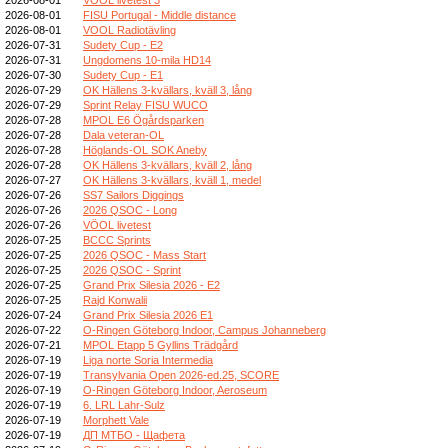
2026-08-01
FISU Portugal - Middle distance
2026-08-01
VOOL Radiotävling
2026-07-31
Sudety Cup - E2
2026-07-31
Ungdomens 10-mila HD14
2026-07-30
Sudety Cup - E1
2026-07-29
OK Hällens 3-kvällars, kväll 3, lång
2026-07-29
Sprint Relay FISU WUCO
2026-07-28
MPOL E6 Ögårdsparken
2026-07-28
Dala veteran-OL
2026-07-28
Höglands-OL SOK Aneby
2026-07-28
OK Hällens 3-kvällars, kväll 2, lång
2026-07-27
OK Hällens 3-kvällars, kväll 1, medel
2026-07-26
SS7 Sailors Diggings
2026-07-26
2026 QSOC - Long
2026-07-26
VÖOL livetest
2026-07-25
BCCC Sprints
2026-07-25
2026 QSOC - Mass Start
2026-07-25
2026 QSOC - Sprint
2026-07-25
Grand Prix Silesia 2026 - E2
2026-07-25
Rajd Konwalii
2026-07-24
Grand Prix Silesia 2026 E1
2026-07-22
O-Ringen Göteborg Indoor, Campus Johanneberg
2026-07-21
MPOL Etapp 5 Gyllins Trädgård
2026-07-19
Liga norte Soria Intermedia
2026-07-19
Transylvania Open 2026-ed.25, SCORE
2026-07-19
O-Ringen Göteborg Indoor, Aeroseum
2026-07-19
6. LRL Lahr-Sulz
2026-07-19
Morphett Vale
2026-07-19
ДП МТБО - Щафета