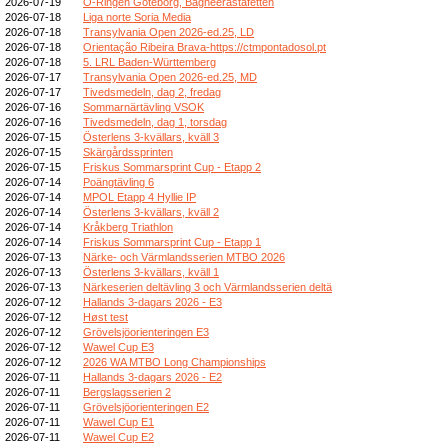
2026-07-19
O-Ringen Göteborg, Bagheerastafetten
2026-07-18
Liga norte Soria Media
2026-07-18
Transylvania Open 2026-ed.25, LD
2026-07-18
Orientação Ribeira Brava-https://ctmpontadosol.pt
2026-07-18
5. LRL Baden-Württemberg
2026-07-17
Transylvania Open 2026-ed.25, MD
2026-07-17
Tivedsmedeln, dag 2, fredag
2026-07-16
Sommarnärtävling VSOK
2026-07-16
Tivedsmedeln, dag 1, torsdag
2026-07-15
Österlens 3-kvällars, kväll 3
2026-07-15
Skärgårdssprinten
2026-07-15
Friskus Sommarsprint Cup - Etapp 2
2026-07-14
Poängtävling 6
2026-07-14
MPOL Etapp 4 Hyllie IP
2026-07-14
Österlens 3-kvällars, kväll 2
2026-07-14
Kråkberg Triathlon
2026-07-14
Friskus Sommarsprint Cup - Etapp 1
2026-07-13
Närke- och Värmlandsserien MTBO 2026
2026-07-13
Österlens 3-kvällars, kväll 1
2026-07-13
Närkeserien deltävling 3 och Värmlandsserien deltä
2026-07-12
Hallands 3-dagars 2026 - E3
2026-07-12
Høst test
2026-07-12
Grövelsjöorienteringen E3
2026-07-12
Wawel Cup E3
2026-07-12
2026 WA MTBO Long Championships
2026-07-11
Hallands 3-dagars 2026 - E2
2026-07-11
Bergslagsserien 2
2026-07-11
Grövelsjöorienteringen E2
2026-07-11
Wawel Cup E1
2026-07-11
Wawel Cup E2