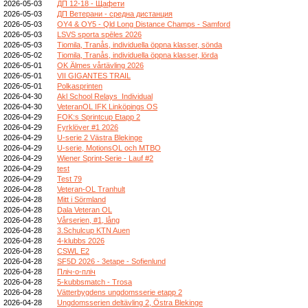
2026-05-03
ДП 12-18 - Щафети
2026-05-03
ДП Ветерани - средна дистанция
2026-05-03
OY4 & OY5 - Qld Long Distance Champs - Samford
2026-05-03
LSVS sporta spēles 2026
2026-05-03
Tiomila, Tranås, individuella öppna klasser, sönda
2026-05-02
Tiomila, Tranås, individuella öppna klasser, lörda
2026-05-01
OK Älmes vårtävling 2026
2026-05-01
VII GIGANTES TRAIL
2026-05-01
Polkasprinten
2026-04-30
Akl School Relays_Individual
2026-04-30
VeteranOL IFK Linköpings OS
2026-04-29
FOK:s Sprintcup Etapp 2
2026-04-29
Fyrklöver #1 2026
2026-04-29
U-serie 2 Västra Blekinge
2026-04-29
U-serie, MotionsOL och MTBO
2026-04-29
Wiener Sprint-Serie - Lauf #2
2026-04-29
test
2026-04-29
Test 79
2026-04-28
Veteran-OL Tranhult
2026-04-28
Mitt i Sörmland
2026-04-28
Dala Veteran OL
2026-04-28
Vårserien, #1, lång
2026-04-28
3.Schulcup KTN Auen
2026-04-28
4-klubbs 2026
2026-04-28
CSWL E2
2026-04-28
SF5D 2026 - 3etape - Sofienlund
2026-04-28
Пліч-о-пліч
2026-04-28
5-kubbsmatch - Trosa
2026-04-28
Vätterbygdens ungdomsserie etapp 2
2026-04-28
Ungdomsserien deltävling 2, Östra Blekinge