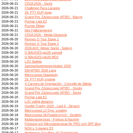
2026-06-21
CESA 2026 - Sprint
2026-06-21
Challenge Paca Laragne
2026-06-21
29. PTT KUP duge
2026-06-21
Grand Prix Zdzieszowic MTBO - Klasyk
2026-06-21
Puchar Lata E2
2026-06-21
Puchar Elbląg
2026-06-21
Idre Fjällorientering
2026-06-21
CESA 2026 - Media Distancia
2026-06-20
Rennes O Tour Etape 1
2026-06-20
Rennes O Tour Etape 2
2026-06-20
2026 AOC Winter Sprint - Selwyn
2026-06-20
O BAUGES juin26 samedi
2026-06-20
O BAUGES juin26 MD2
2026-06-20
LJO Stafete
2026-06-20
Jammerbugtmesterskaber 2026
2026-06-20
DM MTBO 2026 Lang
2026-06-20
Mistrzostwa Stawigudy
2026-06-20
29. PTT KUP srednje
2026-06-20
V Carreira de Orientación - Concello de Silleda
2026-06-20
Grand Prix Zdzieszowic MTBO - Sredni
2026-06-20
Grand Prix Zdzieszowic MTBO - Sprint
2026-06-20
Puchar Lata E1
2026-06-19
LJO vidējā distance
2026-06-19
Oepfel-Trophy 2026 - Lauf 6 - Sirnach
2026-06-18
Mistrzostwa 12 Dyw. sztafety
2026-06-18
Mistrzostwa Sił Powietrznych - Sztafety
2026-06-18
Klubbmästerskap - Friskus & Nackhe
2026-06-18
Förbund och Riksmästerskap för PRO och SPF lång
2026-06-17
NOK:s 3-dagars E3
2026-06-17
Hedemora 3-kvällars #2 Stadsberget