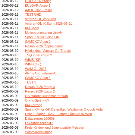
2026-06-12
COO 2026 Prolog
2026-06-12
BULGARIA cup 1
2026-06-12
AAOC 2026 Relay
2026-06-12
TESTRAID
2026-06-11
Veteran-OL Varkullen
2026-06-11
Veteran-OL IK Stern 2026-06-11
2026-06-11
KM Sprint
2026-06-11
Motionsorientering Ursvik
2026-06-11
Sprint-KM för Solna OK
2026-06-11
SAMOKOV cup 2
2026-06-11
Resan 2026 Öppna banor
2026-06-10
Höglandets Veteran-OL Tranås
2026-06-10
TSQ 2026 étape 2
2026-06-10
WIMS (SP)
2026-06-10
WIMS (Lic)
2026-06-10
WAM OL 2026
2026-06-10
Ålems OK, veteran-OL
2026-06-10
SAMOKOV cup 1
2026-06-10
TEST 3
2026-06-10
Resan 2026 Etapp 3
2026-06-09
Resan 2026 Etapp 2
2026-06-09
OK Hällens klubbmästerskap
2026-06-09
Orinto Sprint-KM
2026-06-09
KM Terräng
2026-06-09
Sprint-KM för OK Österåker, Waxholms OK och Vallen
2026-06-09
Fyns 5-dages 2026 - 5 etape i Åløkke skoven
2026-06-09
Dalaveteran 260609
2026-06-09
Leksandsserien #2
2026-06-09
Kreis-Kinder- und Jugendspiele Meissen
2026-06-09
Sommaravslutning