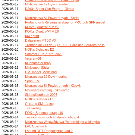
2026-06-17
Mistrzostwa 12 Dyw. - średni
2026-06-17
Rånäs Sprint Cup Etapp 1, Rimbo
2026-06-17
2026-06-17
Mistrzostwa Sił Powietrznych - Sprint
2026-06-17
Förbund och Riksmästerskap för PRO och SPF medel
2026-06-17
KOK:s Quattro/PTV E7
2026-06-17
KOK:s Quattro/PTV E8
2026-06-17
KM sprint
2026-06-17
Dalaserien MTBO #3
2026-06-17
Trophée de CO de SQY - E3 - Parc des Sources de la
2026-06-16
NOK:s 3-dagars E2
2026-06-16
Sommer Cup 2. afd. 2026
2026-06-16
Veteran-Ol
2026-06-16
Klubbmästerskap
2026-06-16
Minitjoget i Sätila
2026-06-16
DM, medel, Medelpad
2026-06-16
Mistrzostwa 12 Dyw. - sprint
2026-06-16
Sprint-KM
2026-06-16
Mistrzostwa Sił Powietrznych - Klasyk
2026-06-16
Motionsorientering - Skavlöten
2026-06-16
Sidensjösprinten 2026
2026-06-15
NOK:s 3-dagars E1
2026-06-15
O-camp SM träning
2026-06-15
Testtävling
2026-06-15
FOK:s Sprintcup etapp 10
2026-06-14
Tre skåningar och en dansk, etapp 4
2026-06-14
Mistrzostwa Województwa Pomorskiego w klasyku
2026-06-14
LRL Oberkirch
2026-06-14
LM und DPT Doppelsprint Lauf 2