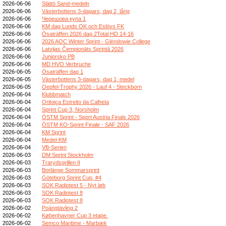
2026-06-06
Slättö Sand-medeln
2026-06-06
Västerbottens 3-dagars, dag 2, lång
2026-06-06
Черешова купа 1
2026-06-06
KM dag Lunds OK och Eslövs FK
2026-06-06
Ösaträffen 2026 dag 2Total HD 14-16
2026-06-06
2026 AOC Winter Sprint - Glendowie College
2026-06-06
Latvijas Čempionāts Sprintā 2026
2026-06-06
Juniorsko PB
2026-06-06
MD HVO Verbruche
2026-06-05
Ösaträffen dag 1
2026-06-05
Västerbottens 3-dagars, dag 1, medel
2026-06-05
Oepfel-Trophy 2026 - Lauf 4 - Steckborn
2026-06-04
Klubbmatch
2026-06-04
Oritoiça Estreito da Calheta
2026-06-04
Sprint Cup 3, Norsholm
2026-06-04
ÖSTM Sprint - Sport Austria Finals 2026
2026-06-04
ÖSTM KO-Sprint Finale - SAF 2026
2026-06-04
KM Sprint
2026-06-04
Medel-KM
2026-06-04
VB-Serien
2026-06-03
DM Sprint Stockholm
2026-06-03
Trarydsgrillen II
2026-06-03
Borlänge Sommarsprint
2026-06-03
Göteborg Sprint Cup, #4
2026-06-03
SOK Radiotest 5 - Nyt løb
2026-06-03
SOK Radiotest 8
2026-06-03
SOK Radiotest 8
2026-06-02
Poängtävling 2
2026-06-02
Københavner Cup 3 etape.
2026-06-02
Semco Maritime - Marbæk