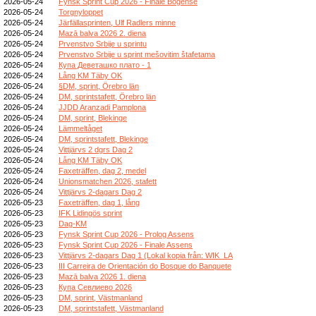
2026-05-24
Fynsk Sprint Cup 2026 - Finale Bogense
2026-05-24
Torgnyloppet
2026-05-24
Järfällasprinten, Ulf Radlers minne
2026-05-24
Mazā balva 2026 2. diena
2026-05-24
Prvenstvo Srbije u sprintu
2026-05-24
Prvenstvo Srbije u sprint mešovitim štafetama
2026-05-24
Купа Деветашко плато - 1
2026-05-24
Lång KM Täby OK
2026-05-24
§DM, sprint, Örebro län
2026-05-24
DM, sprintstafett, Örebro län
2026-05-24
JJDD Aranzadi Pamplona
2026-05-24
DM, sprint, Blekinge
2026-05-24
Lämmeltåget
2026-05-24
DM, sprintstafett, Blekinge
2026-05-24
Vittjärvs 2 dgrs Dag 2
2026-05-24
Lång KM Täby OK
2026-05-24
Faxeträffen, dag 2, medel
2026-05-24
Unionsmatchen 2026, stafett
2026-05-24
Vittjärvs 2-dagars Dag 2
2026-05-23
Faxeträffen, dag 1, lång
2026-05-23
IFK Lidingös sprint
2026-05-23
Dag-KM
2026-05-23
Fynsk Sprint Cup 2026 - Prolog Assens
2026-05-23
Fynsk Sprint Cup 2026 - Finale Assens
2026-05-23
Vittjärvs 2-dagars Dag 1 (Lokal kopia från: WIK_LA
2026-05-23
III Carreira de Orientación do Bosque do Banquete
2026-05-23
Mazā balva 2026 1. diena
2026-05-23
Купа Севлиево 2026
2026-05-23
DM, sprint, Västmanland
2026-05-23
DM, sprintstafett, Västmanland