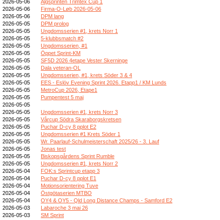
2026-05-06
Älgsprinten Trimtex Cup 1
2026-05-06
Firma-O-Løb 2026-05-06
2026-05-06
DPM lang
2026-05-05
DPM prolog
2026-05-05
Ungdomsserien #1, krets Norr 1
2026-05-05
5-klubbsmatch #2
2026-05-05
Ungdomsserien, #1
2026-05-05
Öppet Sprint-KM
2026-05-05
SF5D 2026 4etape Vester Skerninge
2026-05-05
Dala veteran-OL
2026-05-05
Ungdomsserien, #1, krets Söder 3 & 4
2026-05-05
EES - Eslöv Evening Sprint 2026. Etapp1 / KM Lunds
2026-05-05
MetroCup 2026, Etape1
2026-05-05
Pumpentest 5 maj
2026-05-05
2026-05-05
Ungdomsserien #1, krets Norr 3
2026-05-05
Vårcup Södra Skaraborgskretsen
2026-05-05
Puchar D-cy 8 pplot E2
2026-05-05
Ungdomsserien #1 Krets Söder 1
2026-05-05
Wr. Paarlauf-Schulmeisterschaft 2025/26 - 3. Lauf
2026-05-05
Jonas test
2026-05-05
Biskopsgårdens Sprint Rumble
2026-05-05
Ungdomsserien #1, krets Norr 2
2026-05-04
FOK:s Sprintcup etapp 3
2026-05-04
Puchar D-cy 8 pplot E1
2026-05-04
Motionsorientering Tuve
2026-05-04
Östgötaserien MTBO
2026-05-04
OY4 & OY5 - Qld Long Distance Champs - Samford E2
2026-05-03
Labaroche 3 mai 26
2026-05-03
SM Sprint