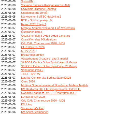
2026-06-08
Sprint-KM
2026-06-08
Varsinais-Suomen Kompassiviesti 2026
2026-06-08
SA Middle Distance Champs
2026-06-08
Ungdomsserie Umeå
2026-06-08
Närkeserien i MTBO deltävling 2
2026-06-08
FOK:s Sprintcup etapp 9
2026-06-08
Resan 2026 Etapp 1
2026-06-07
Midtjysk Sommerweekend, Linå Vesterskov
2026-06-07
Ösaträffen dag 3
2026-06-07
Ösaträffen dag 3 DH14-DH16 Jaktstart
2026-06-07
Ösaträffen dag 3-Stafettligan
2026-06-07
CdL OAlp Chamrousse 2026 - MD2
2026-06-07
CLRS Baixas 2026
2026-06-07
UTPV 2026
2026-06-07
Bredarydssprinten
2026-06-07
Västerbottens 3-dagars, dag 3, medel
2026-06-07
3ª PCOP Cádiz - Doble Sprint Vejer 1ª Manga
2026-06-07
3ª PCOP Cádiz - Doble Sprint Vejer 2ª Manga
2026-06-07
Черешова купа 2
2026-06-07
TEST - BANYA
2026-06-07
Latvijas Čempionāts Sprinta Stafetē2026
2026-06-07
Ques 2026
2026-06-06
Midtjysk Sommerweekend Skærbøge, Mellem Testløb
2026-06-06
KM Hästveda OK, FK Göingarna och Härlövs IF
2026-06-06
Swedish League #5 WRE + Ösaträffen dag 2
2026-06-06
LD baixas juin 2026
2026-06-06
CdL OAlp Chamrousse 2026 - MD1
2026-06-06
KM Lång
2026-06-06
Vårserien, #5, lång
2026-06-06
KM Sprint Stigmännen