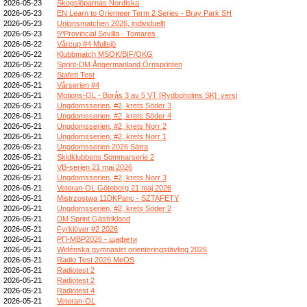
2026-05-23
Skogslöparnas Nordiska
2026-05-23
EN Learn to Orienteer Term 2 Series - Bray Park SH
2026-05-23
Unionsmatchen 2026, individuellt
2026-05-23
5ºProvincial Sevilla - Tomares
2026-05-22
Vårcup #4 Mullsjö
2026-05-22
Klubbmatch MSOK/BIF/OKG
2026-05-22
Sprint-DM Ångermanland Örnsprinten
2026-05-22
Stafett Test
2026-05-21
Vårserien #4
2026-05-21
Motions-OL - Borås 3 av 5 VT [Rydboholms SK]_versi
2026-05-21
Ungdomsserien, #2, krets Söder 3
2026-05-21
Ungdomsserien, #2, krets Söder 4
2026-05-21
Ungdomsserien, #2, krets Norr 2
2026-05-21
Ungdomsserien, #2, krets Norr 1
2026-05-21
Ungdomsserien 2026 Sätra
2026-05-21
Skidklubbens Sommarserie 2
2026-05-21
VB-serien 21 maj 2026
2026-05-21
Ungdomsserien, #2, krets Norr 3
2026-05-21
Veteran-OL Göteborg 21 maj 2026
2026-05-21
Mistrzostwa 11DKPanc - SZTAFETY
2026-05-21
Ungdomsserien, #2, krets Söder 2
2026-05-21
DM Sprint Gästrikland
2026-05-21
Fyrklöver #2 2026
2026-05-21
РП-МВР2026 - щафети
2026-05-21
Widénska gymnasiet orienteringstävling 2026
2026-05-21
Radio Test 2026 MeOS
2026-05-21
Radiotest 2
2026-05-21
Radiotest 2
2026-05-21
Radiotest 4
2026-05-21
Veteran-OL