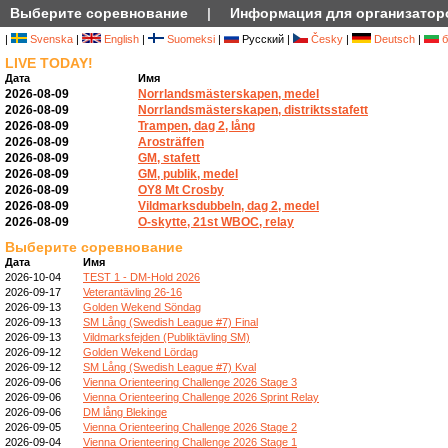
Выберите соревнование
|
Информация для организатор
|
Svenska
|
English
|
Suomeksi
|
Русский |
Česky
|
Deutsch
|
б
LIVE TODAY!
Дата
Имя
2026-08-09
Norrlandsmästerskapen, medel
2026-08-09
Norrlandsmästerskapen, distriktsstafett
2026-08-09
Trampen, dag 2, lång
2026-08-09
Arosträffen
2026-08-09
GM, stafett
2026-08-09
GM, publik, medel
2026-08-09
OY8 Mt Crosby
2026-08-09
Vildmarksdubbeln, dag 2, medel
2026-08-09
O-skytte, 21st WBOC, relay
Выберите соревнование
Дата
Имя
2026-10-04
TEST 1 - DM-Hold 2026
2026-09-17
Veterantävling 26-16
2026-09-13
Golden Wekend Söndag
2026-09-13
SM Lång (Swedish League #7) Final
2026-09-13
Vildmarksfejden (Publiktävling SM)
2026-09-12
Golden Wekend Lördag
2026-09-12
SM Lång (Swedish League #7) Kval
2026-09-06
Vienna Orienteering Challenge 2026 Stage 3
2026-09-06
Vienna Orienteering Challenge 2026 Sprint Relay
2026-09-06
DM lång Blekinge
2026-09-05
Vienna Orienteering Challenge 2026 Stage 2
2026-09-04
Vienna Orienteering Challenge 2026 Stage 1