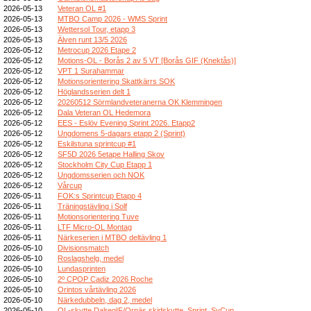
2026-05-13
Veteran OL #1
2026-05-13
MTBO Camp 2026 - WMS Sprint
2026-05-13
Wettersol Tour, etapp 3
2026-05-13
Älven runt 13/5 2026
2026-05-12
Metrocup 2026 Etape 2
2026-05-12
Motions-OL - Borås 2 av 5 VT [Borås GIF (Knektås)]
2026-05-12
VPT 1 Surahammar
2026-05-12
Motionsorientering Skattkärrs SOK
2026-05-12
Höglandsserien delt 1
2026-05-12
20260512 Sörmlandveteranerna OK Klemmingen
2026-05-12
Dala Veteran OL Hedemora
2026-05-12
EES - Eslöv Evening Sprint 2026. Etapp2
2026-05-12
Ungdomens 5-dagars etapp 2 (Sprint)
2026-05-12
Eskilstuna sprintcup #1
2026-05-12
SF5D 2026 5etape Halling Skov
2026-05-12
Stockholm City Cup Etapp 1
2026-05-12
Ungdomsserien och NOK
2026-05-12
Vårcup
2026-05-11
FOK:s Sprintcup Etapp 4
2026-05-11
Träningstävling i Solf
2026-05-11
Motionsorientering Tuve
2026-05-11
LTF Micro-OL Montag
2026-05-11
Närkeserien i MTBO deltävling 1
2026-05-10
Divisionsmatch
2026-05-10
Roslagshelg, medel
2026-05-10
Lundasprinten
2026-05-10
2º CPOP Cadiz 2026 Roche
2026-05-10
Orintos vårtävling 2026
2026-05-10
Närkedubbeln, dag 2, medel
2026-05-10
OL-skytte DalregIF/Ornäs skidskytte, Sprint, SvCup