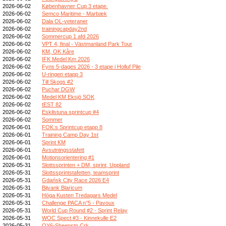
2026-06-02
Københavner Cup 3 etape.
2026-06-02
Semco Maritime - Marbæk
2026-06-02
Dala OL-veteraner
2026-06-02
trainingcapday2nd
2026-06-02
Sommercup 1 afd 2026
2026-06-02
VPT 4, final - Västmanland Park Tour
2026-06-02
KM, OK Kåre
2026-06-02
IFK Medel Km 2026
2026-06-02
Fyns 5-dages 2026 - 3 etape i Holluf Pile
2026-06-02
U-ringen etapp 3
2026-06-02
Till Skogs #2
2026-06-02
Puchar DGW
2026-06-02
Medel KM Eksjö SOK
2026-06-02
tEST 82
2026-06-02
Eskilstuna sprintcup #4
2026-06-02
Sommer
2026-06-01
FOK:s Sprintcup etapp 8
2026-06-01
Training Camp Day 1st
2026-06-01
Sprint KM
2026-06-01
Avsutningsstafett
2026-06-01
Motionsorientering #1
2026-05-31
Slottssprinten + DM, sprint, Uppland
2026-05-31
Slottssprintstafetten, teamsprint
2026-05-31
Gdańsk City Race 2026 E4
2026-05-31
Bijvank Blaricum
2026-05-31
Höga Kusten Tredagars Medel
2026-05-31
Challenge PACA n°5 - Pavoux
2026-05-31
World Cup Round #2 - Sprint Relay
2026-05-31
WOC Spect #3 - Kinnekulle E2
2026-05-31
OY6-Sheepstn Crk