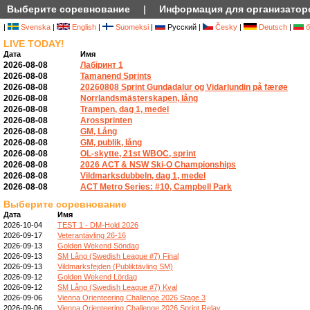
Выберите соревнование
|
Информация для организатор
|
Svenska
|
English
|
Suomeksi
|
Русский |
Česky
|
Deutsch
|
б
LIVE TODAY!
Дата
Имя
2026-08-08
Лабіринт 1
2026-08-08
Tamanend Sprints
2026-08-08
20260808 Sprint Gundadalur og Vidarlundin på færøe
2026-08-08
Norrlandsmästerskapen, lång
2026-08-08
Trampen, dag 1, medel
2026-08-08
Arossprinten
2026-08-08
GM, Lång
2026-08-08
GM, publik, lång
2026-08-08
OL-skytte, 21st WBOC, sprint
2026-08-08
2026 ACT & NSW Ski-O Championships
2026-08-08
Vildmarksdubbeln, dag 1, medel
2026-08-08
ACT Metro Series: #10, Campbell Park
Выберите соревнование
Дата
Имя
2026-10-04
TEST 1 - DM-Hold 2026
2026-09-17
Veterantävling 26-16
2026-09-13
Golden Wekend Söndag
2026-09-13
SM Lång (Swedish League #7) Final
2026-09-13
Vildmarksfejden (Publiktävling SM)
2026-09-12
Golden Wekend Lördag
2026-09-12
SM Lång (Swedish League #7) Kval
2026-09-06
Vienna Orienteering Challenge 2026 Stage 3
2026-09-06
Vienna Orienteering Challenge 2026 Sprint Relay