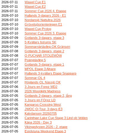
2026-07-11
Wawel Cup E1
2026-07-11
Wawel Cup E2
2026-07-11
Sommer Cup 2026 4. Etappe
2026-07-10
Hallands 3-dagars 2026 - E1
2026-07-10
Nordansjö Nattultra 2026
2026-07-10
Grövelsjöorienteringen E1
2026-07-10
Wawel Cup Prolog
2026-07-10
Sommer Cup 2026 3. Etappe
2026-07-09
Gotlands 3-dagars, etapp 3
2026-07-09
5-Kvällars Istrums SK
2026-07-09
Sommarnärtävling OK Gränsen
2026-07-08
Gotlands 3-dagars, etapp 2
2026-07-08
O PUCHAR STOLEMÓW
2026-07-07
Poängtävling 5
2026-07-07
Gotlands 3-dagars, etapp 1
2026-07-07
MPOL Etapp 3 Alnarp
2026-07-07
Hallands 3-kvällars Etapp Snapparp
2026-07-07
Sommar-OL 4
2026-07-07
Höglands-OL Nässjö OK
2026-07-06
3 Jours en Forez MD2
2026-07-06
2026 Moonlight Madness
2026-07-05
Gotlands 2-dagars, etapp 2, lång
2026-07-05
3 Jours en FOrez LD
2026-07-05
Kangaroo Crossing West
2026-07-05
JWOC O-Tour, 3-days-E3
2026-07-05
Kalvdansen 20260705
2026-07-05
Carinthian Lake Cup Stage 3 Lind ob Velden
2026-07-05
Kāpa 2026 - Day 3
2026-07-05
Vikingedysten 2026 - 2. etape
2026-07-05
Eskilstuna Weekend Etapp 3