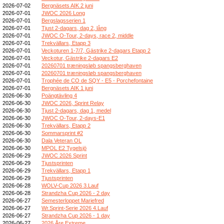
2026-07-02
Bergnäsets AIK 2 juni
2026-07-01
JWOC 2026 Long
2026-07-01
Bergslagsserien 1
2026-07-01
Tjust 2-dagars, dag 2, lång
2026-07-01
JWOC O-Tour, 2-days, race 2, middle
2026-07-01
Trekvällars, Etapp 3
2026-07-01
Veckoturen 1-7/7, Gästrike 2-dagars Etapp 2
2026-07-01
Veckotur, Gästrike 2-dagars E2
2026-07-01
20260701 træningsløb spangsberghaven
2026-07-01
20260701 træningsløb spangsberghaven
2026-07-01
Trophée de CO de SQY - E5 - Porchefontaine
2026-07-01
Bergnäsets AIK 1 juni
2026-06-30
Poängtävling 4
2026-06-30
JWOC 2026, Sprint Relay
2026-06-30
Tjust 2-dagars, dag 1, medel
2026-06-30
JWOC O-Tour, 2-days-E1
2026-06-30
Trekvällars, Etapp 2
2026-06-30
Sommarsprint #2
2026-06-30
Dala Veteran OL
2026-06-30
MPOL E2 Tygelsjö
2026-06-29
JWOC 2026 Sprint
2026-06-29
Tjustsprinten
2026-06-29
Trekvällars, Etapp 1
2026-06-29
Tjustsprinten
2026-06-28
WOLV-Cup 2026 3.Lauf
2026-06-28
Strandzha Cup 2026 - 2 day
2026-06-27
Semesterloppet Mariefred
2026-06-27
Wr.Sprint-Serie 2026 4.Lauf
2026-06-27
Strandzha Cup 2026 - 1 day
2026-06-27
2026 Åre Extreme