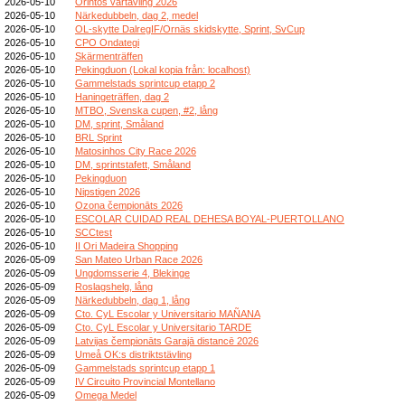
2026-05-10
Orintos vårtävling 2026
2026-05-10
Närkedubbeln, dag 2, medel
2026-05-10
OL-skytte DalregIF/Ornäs skidskytte, Sprint, SvCup
2026-05-10
CPO Ondategi
2026-05-10
Skärmenträffen
2026-05-10
Pekingduon (Lokal kopia från: localhost)
2026-05-10
Gammelstads sprintcup etapp 2
2026-05-10
Haningeträffen, dag 2
2026-05-10
MTBO, Svenska cupen, #2, lång
2026-05-10
DM, sprint, Småland
2026-05-10
BRL Sprint
2026-05-10
Matosinhos City Race 2026
2026-05-10
DM, sprintstafett, Småland
2026-05-10
Pekingduon
2026-05-10
Nipstigen 2026
2026-05-10
Ozona čempionāts 2026
2026-05-10
ESCOLAR CUIDAD REAL DEHESA BOYAL-PUERTOLLANO
2026-05-10
SCCtest
2026-05-10
II Ori Madeira Shopping
2026-05-09
San Mateo Urban Race 2026
2026-05-09
Ungdomsserie 4, Blekinge
2026-05-09
Roslagshelg, lång
2026-05-09
Närkedubbeln, dag 1, lång
2026-05-09
Cto. CyL Escolar y Universitario MAÑANA
2026-05-09
Cto. CyL Escolar y Universitario TARDE
2026-05-09
Latvijas čempionāts Garajā distancē 2026
2026-05-09
Umeå OK:s distriktstävling
2026-05-09
Gammelstads sprintcup etapp 1
2026-05-09
IV Circuito Provincial Montellano
2026-05-09
Omega Medel