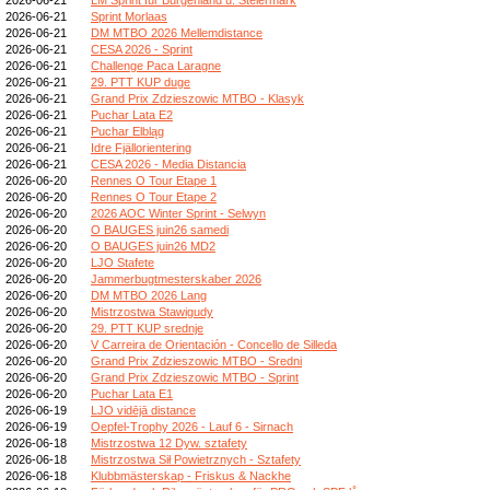
2026-06-21
Sprint Morlaas
2026-06-21
DM MTBO 2026 Mellemdistance
2026-06-21
CESA 2026 - Sprint
2026-06-21
Challenge Paca Laragne
2026-06-21
29. PTT KUP duge
2026-06-21
Grand Prix Zdzieszowic MTBO - Klasyk
2026-06-21
Puchar Lata E2
2026-06-21
Puchar Elbląg
2026-06-21
Idre Fjällorientering
2026-06-21
CESA 2026 - Media Distancia
2026-06-20
Rennes O Tour Etape 1
2026-06-20
Rennes O Tour Etape 2
2026-06-20
2026 AOC Winter Sprint - Selwyn
2026-06-20
O BAUGES juin26 samedi
2026-06-20
O BAUGES juin26 MD2
2026-06-20
LJO Stafete
2026-06-20
Jammerbugtmesterskaber 2026
2026-06-20
DM MTBO 2026 Lang
2026-06-20
Mistrzostwa Stawigudy
2026-06-20
29. PTT KUP srednje
2026-06-20
V Carreira de Orientación - Concello de Silleda
2026-06-20
Grand Prix Zdzieszowic MTBO - Sredni
2026-06-20
Grand Prix Zdzieszowic MTBO - Sprint
2026-06-20
Puchar Lata E1
2026-06-19
LJO vidējā distance
2026-06-19
Oepfel-Trophy 2026 - Lauf 6 - Sirnach
2026-06-18
Mistrzostwa 12 Dyw. sztafety
2026-06-18
Mistrzostwa Sił Powietrznych - Sztafety
2026-06-18
Klubbmästerskap - Friskus & Nackhe