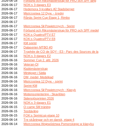
2026-06-18
Förbund och Riksmästerskap för PRO och SPF lång
2026-06-17
NOK:s 3-dagars E3
2026-06-17
Hedemora 3-kvällars #2 Stadsberget
2026-06-17
Mistrzostwa 12 Dyw. - średni
2026-06-17
Rånäs Sprint Cup Etapp 1, Rimbo
2026-06-17
2026-06-17
Mistrzostwa Sił Powietrznych - Sprint
2026-06-17
Förbund och Riksmästerskap för PRO och SPF medel
2026-06-17
KOK:s Quattro/PTV E7
2026-06-17
KOK:s Quattro/PTV E8
2026-06-17
KM sprint
2026-06-17
Dalaserien MTBO #3
2026-06-17
Trophée de CO de SQY - E3 - Parc des Sources de la
2026-06-16
NOK:s 3-dagars E2
2026-06-16
Sommer Cup 2. afd. 2026
2026-06-16
Veteran-Ol
2026-06-16
Klubbmästerskap
2026-06-16
Minitjoget i Sätila
2026-06-16
DM, medel, Medelpad
2026-06-16
Mistrzostwa 12 Dyw. - sprint
2026-06-16
Sprint-KM
2026-06-16
Mistrzostwa Sił Powietrznych - Klasyk
2026-06-16
Motionsorientering - Skavlöten
2026-06-16
Sidensjösprinten 2026
2026-06-15
NOK:s 3-dagars E1
2026-06-15
O-camp SM träning
2026-06-15
Testtävling
2026-06-15
FOK:s Sprintcup etapp 10
2026-06-14
Tre skåningar och en dansk, etapp 4
2026-06-14
Mistrzostwa Województwa Pomorskiego w klasyku