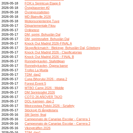
2026-05-18
FOK:s Sprintcup Etapp 6
2026-05-18
Östgötaserien #2
2026-05-18
Övningsstafetten
2026-05-18
MD Blainville 2026
2026-05-18
Motionsorientering Tuve
2026-05-17
Départementale Fitou
2026-05-17
Onlinetest
2026-05-17
DM, sprint, Bohuslän Dal
2026-05-17
DM, sprintstafett, Bohuslän Dal
2026-05-17
Knock Out Madrid 2026-FINAL A
2026-05-17
Skogsflickmatch - Blekinge, Bohuslän-Dal, Göteborg
2026-05-17
Knock Out Madrid 2026 - Clasificatorias
2026-05-17
Knock Out Madrid 2026 - FINAL B
2026-05-17
Ronnebykavlen, Stafettligan
2026-05-17
Ronnebykavlen, Öppna banor
2026-05-17
Trofeo La Muela
2026-05-17
TDM_dag2
2026-05-17
Cupa Bihorului 2026 - etapa 2
2026-05-17
Forest Event 5
2026-05-17
MTBO Camp 2026 - Middle
2026-05-17
DM Sprintstafet 2026
2026-05-17
COTO 26 AÑOVER TAJO
2026-05-17
DOL-kampen, dag 2
2026-05-17
Mistrzostwa Polski 2026 - Sztafety
2026-05-17
Stöcksjö IS långdistans
2026-05-16
SM Sprint, final
2026-05-16
Campeonato de Canarias Escolar - Carrera 1
2026-05-16
Campeonato de Canarias Escolar - Carrera 2
2026-05-16
Vikingträffen 2026
2026-05-16
TDM_dag1