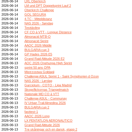
2026-06-14
LRL Oberkirch
2026-06-14
LM und DPT Doppelsprint Lauf 2
2026-06-14
Oberkirch Challenge
2026-06-14
GOL SEGURA
2026-06-14
4.TC - Mitteldistanz
2026-06-14
NAS 2026 - Søndag
2026-06-14
Testtävling
2026-06-14
CF CO à VTT - Longue Distance
2026-06-14
Almonacid MTB-O
2026-06-14
Almonacid Sprint
2026-06-14
AAOC 2026 Middle
2026-06-14
BULGARIA cup 3
2026-06-14
GP Hades 2026 E5
2026-06-14
Grand Raid Altitude 2026 E2
2026-06-13
AOC 2026 Onehunga High Sprint
2026-06-13
sprint 50 ans OPA
2026-06-13
Mistrzostwa Gołdapii
2026-06-13
Challenge ASUL Sprint 1 - Saint Symphorien d Ozon
2026-06-13
NAS 2026 - Lørdag
2026-06-13
Garciotum - COTO - Liga Madrid
2026-06-13
Skogsflickornas Triangelmatch
2026-06-13
Nationale MD CO à VTT
2026-06-13
Challenge ASUL - Communay
2026-06-13
IV Urban Trail Almedina 2026
2026-06-13
BULGARIA cup 2
2026-06-13
fasttest-1
2026-06-13
AAOC 2026 Long
2026-06-13
LX PENTATLON AERONAUTICO
2026-06-13
Grand Raid Altitude 2026
2026-06-13
Tre skåningar och en dansk, etapp 2