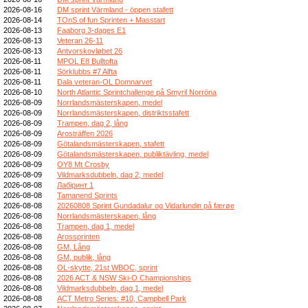
2026-08-16
DM sprint Värmland - öppen stafett
2026-08-14
TOnS of fun Sprinten + Masstart
2026-08-13
Faaborg 3-dages E1
2026-08-13
Veteran 26-11
2026-08-13
Antvorskovløbet 26
2026-08-11
MPOL E8 Bulltofta
2026-08-11
Sörklubbs #7 Alfta
2026-08-11
Dala veteran-OL Domnarvet
2026-08-10
North Atlantic Sprintchallenge på Smyril Norröna
2026-08-09
Norrlandsmästerskapen, medel
2026-08-09
Norrlandsmästerskapen, distriktsstafett
2026-08-09
Trampen, dag 2, lång
2026-08-09
Arosträffen 2026
2026-08-09
Götalandsmästerskapen, stafett
2026-08-09
Götalandsmästerskapen, publiktävling, medel
2026-08-09
OY8 Mt Crosby
2026-08-09
Vildmarksdubbeln, dag 2, medel
2026-08-08
Лабіринт 1
2026-08-08
Tamanend Sprints
2026-08-08
20260808 Sprint Gundadalur og Vidarlundin på færøe
2026-08-08
Norrlandsmästerskapen, lång
2026-08-08
Trampen, dag 1, medel
2026-08-08
Arossprinten
2026-08-08
GM, Lång
2026-08-08
GM, publik, lång
2026-08-08
OL-skytte, 21st WBOC, sprint
2026-08-08
2026 ACT & NSW Ski-O Championships
2026-08-08
Vildmarksdubbeln, dag 1, medel
2026-08-08
ACT Metro Series: #10, Campbell Park