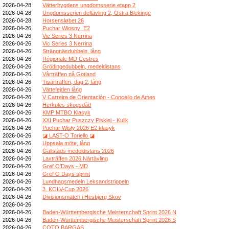
2026-04-28
Vätterbygdens ungdomsserie etapp 2
2026-04-28
Ungdomsserien deltävling 2, Östra Blekinge
2026-04-28
Horsensløbet 26
2026-04-26
Puchar Wiosny_E2
2026-04-26
Vic Series 3 Nerrina
2026-04-26
Vic Series 3 Nerrina
2026-04-26
Strängnäsdubbeln, lång
2026-04-26
Régionale MD Cestres
2026-04-26
Grödingedubbeln, medeldistans
2026-04-26
Vårträffen på Gotland
2026-04-26
Tisarträffen, dag 2, lång
2026-04-26
Vättefejden lång
2026-04-26
V Carreira de Orientación - Concello de Ames
2026-04-26
Herkules skogsdåd
2026-04-26
KMP MTBO Klasyk
2026-04-26
XXI Puchar Puszczy Piskiej - Kulik
2026-04-26
Puchar Wisły 2026 E2 klasyk
2026-04-26
◪ LAST-O Toriello ◪
2026-04-26
Uppsala möte, lång
2026-04-26
Gällstads medeldistans 2026
2026-04-26
Laxträffen 2026 Närtävling
2026-04-26
Gref O'Days - MD
2026-04-26
Gref O Days sprint
2026-04-26
Lundhagsmedeln Leksandstrippeln
2026-04-26
3. KOLV-Cup 2026
2026-04-26
Divisionsmatch i Hesbjerg Skov
2026-04-26
2026-04-26
Baden-Württembergische Meisterschaft Sprint 2026 N
2026-04-26
Baden-Württembergische Meisterschaft Sprint 2026 S
2026-04-26
COTO BARGAS