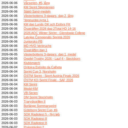
2026-06-06
Vårserien, #5, lång
2026-06-06
KM Sprint Stigmännen
2026-06-06
Slättö Sand-medeln
2026-06-06
Västerbottens 3-dagars, dag 2, lång
2026-06-06
Черешова купа 1
2026-06-06
KM dag Lunds OK och Eslövs FK
2026-06-06
Ösaträffen 2026 dag 2Total HD 14-16
2026-06-06
2026 AOC Winter Sprint - Glendowie College
2026-06-06
Latvijas Čempionāts Sprintā 2026
2026-06-06
Juniorsko PB
2026-06-06
MD HVO Verbruche
2026-06-05
Ösaträffen dag 1
2026-06-05
Västerbottens 3-dagars, dag 1, medel
2026-06-05
Oepfel-Trophy 2026 - Lauf 4 - Steckborn
2026-06-04
Klubbmatch
2026-06-04
Oritoiça Estreito da Calheta
2026-06-04
Sprint Cup 3, Norsholm
2026-06-04
ÖSTM Sprint - Sport Austria Finals 2026
2026-06-04
ÖSTM KO-Sprint Finale - SAF 2026
2026-06-04
KM Sprint
2026-06-04
Medel-KM
2026-06-04
VB-Serien
2026-06-03
DM Sprint Stockholm
2026-06-03
Trarydsgrillen II
2026-06-03
Borlänge Sommarsprint
2026-06-03
Göteborg Sprint Cup, #4
2026-06-03
SOK Radiotest 5 - Nyt løb
2026-06-03
SOK Radiotest 8
2026-06-03
SOK Radiotest 8
2026-06-02
Poängtävling 2