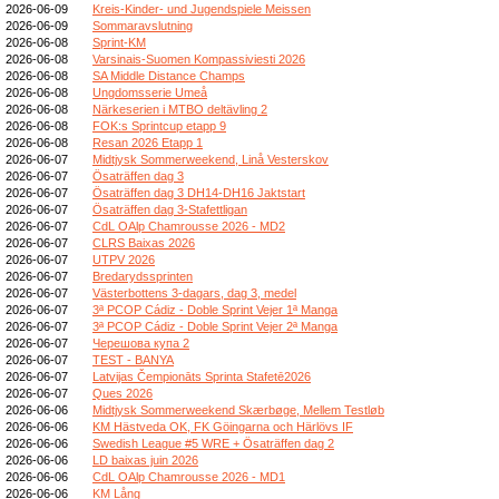
2026-06-09
Kreis-Kinder- und Jugendspiele Meissen
2026-06-09
Sommaravslutning
2026-06-08
Sprint-KM
2026-06-08
Varsinais-Suomen Kompassiviesti 2026
2026-06-08
SA Middle Distance Champs
2026-06-08
Ungdomsserie Umeå
2026-06-08
Närkeserien i MTBO deltävling 2
2026-06-08
FOK:s Sprintcup etapp 9
2026-06-08
Resan 2026 Etapp 1
2026-06-07
Midtjysk Sommerweekend, Linå Vesterskov
2026-06-07
Ösaträffen dag 3
2026-06-07
Ösaträffen dag 3 DH14-DH16 Jaktstart
2026-06-07
Ösaträffen dag 3-Stafettligan
2026-06-07
CdL OAlp Chamrousse 2026 - MD2
2026-06-07
CLRS Baixas 2026
2026-06-07
UTPV 2026
2026-06-07
Bredarydssprinten
2026-06-07
Västerbottens 3-dagars, dag 3, medel
2026-06-07
3ª PCOP Cádiz - Doble Sprint Vejer 1ª Manga
2026-06-07
3ª PCOP Cádiz - Doble Sprint Vejer 2ª Manga
2026-06-07
Черешова купа 2
2026-06-07
TEST - BANYA
2026-06-07
Latvijas Čempionāts Sprinta Stafetē2026
2026-06-07
Ques 2026
2026-06-06
Midtjysk Sommerweekend Skærbøge, Mellem Testløb
2026-06-06
KM Hästveda OK, FK Göingarna och Härlövs IF
2026-06-06
Swedish League #5 WRE + Ösaträffen dag 2
2026-06-06
LD baixas juin 2026
2026-06-06
CdL OAlp Chamrousse 2026 - MD1
2026-06-06
KM Lång