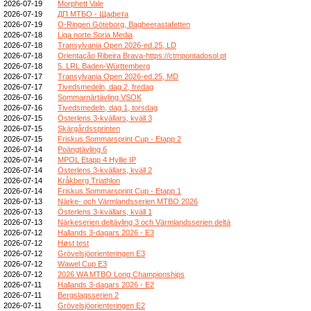
2026-07-19
Morphett Vale
2026-07-19
ДП МТБО - Щафета
2026-07-19
O-Ringen Göteborg, Bagheerastafetten
2026-07-18
Liga norte Soria Media
2026-07-18
Transylvania Open 2026-ed.25, LD
2026-07-18
Orientação Ribeira Brava-https://ctmpontadosol.pt
2026-07-18
5. LRL Baden-Württemberg
2026-07-17
Transylvania Open 2026-ed.25, MD
2026-07-17
Tivedsmedeln, dag 2, fredag
2026-07-16
Sommarnärtävling VSOK
2026-07-16
Tivedsmedeln, dag 1, torsdag
2026-07-15
Österlens 3-kvällars, kväll 3
2026-07-15
Skärgårdssprinten
2026-07-15
Friskus Sommarsprint Cup - Etapp 2
2026-07-14
Poängtävling 6
2026-07-14
MPOL Etapp 4 Hyllie IP
2026-07-14
Österlens 3-kvällars, kväll 2
2026-07-14
Kråkberg Triathlon
2026-07-14
Friskus Sommarsprint Cup - Etapp 1
2026-07-13
Närke- och Värmlandsserien MTBO 2026
2026-07-13
Österlens 3-kvällars, kväll 1
2026-07-13
Närkeserien deltävling 3 och Värmlandsserien deltä
2026-07-12
Hallands 3-dagars 2026 - E3
2026-07-12
Høst test
2026-07-12
Grövelsjöorienteringen E3
2026-07-12
Wawel Cup E3
2026-07-12
2026 WA MTBO Long Championships
2026-07-11
Hallands 3-dagars 2026 - E2
2026-07-11
Bergslagsserien 2
2026-07-11
Grövelsjöorienteringen E2