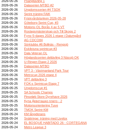
2026-05-26
Poängtävling 1
2026-05-26
Dalaserien MTBO #2
2026-05-26
Ungdomsserien #4 TSOK
2026-05-26
Sprint träning FAIK
2026-05-26
Friskvårdslunken 2026-05-28
2026-05-26
Göteborg Sprint Cup, #3
2026-05-26
Motions-OL Borås 4 av 5 VT
2026-05-26
Roslagsmästerskap och Till Skogs 2
2026-05-26
Fyns-5-dages 2026 1 etape i Dalumgård
2026-05-26
AG CDCO84
2026-05-26
Sörklubbs #6 Bollnäs - Rengsjö
2026-05-26
Eskilstuna sprintcup #3
2026-05-26
Dala Veteran OL
2026-05-26
Höglandsserien deltävling 3 Nässjö OK
2026-05-26
U-Ringen Etapp 2 2026
2026-05-26
Dalaserien MTBO
2026-05-26
VPT 3 - Västmanland Park Tour
2026-05-26
Metrocup 2026 etape 4
2026-05-26
VPT deltävling 3
2026-05-25
FOK:s Sprintcup Etapp 7
2026-05-25
Ungdomscup #1
2026-05-25
SA Schools Champs
2026-05-25
Pinseløb Store Dyrehave 2026
2026-05-25
Купа Деветашко плато - 2
2026-05-25
Motionsorientering Tuve
2026-05-25
TMOK Sprint-KM
2026-05-24
KM långdistans
2026-05-24
Snättringe: träning med Livelox
2026-05-24
EL BOSQUE HABITADO 26 - CORTEGANA
2026-05-24
Metro League 3