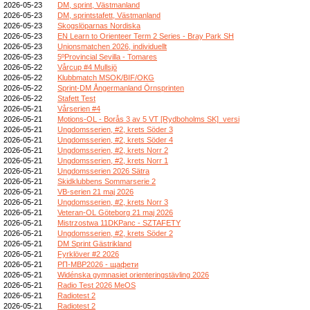
2026-05-23
DM, sprint, Västmanland
2026-05-23
DM, sprintstafett, Västmanland
2026-05-23
Skogslöparnas Nordiska
2026-05-23
EN Learn to Orienteer Term 2 Series - Bray Park SH
2026-05-23
Unionsmatchen 2026, individuellt
2026-05-23
5ºProvincial Sevilla - Tomares
2026-05-22
Vårcup #4 Mullsjö
2026-05-22
Klubbmatch MSOK/BIF/OKG
2026-05-22
Sprint-DM Ångermanland Örnsprinten
2026-05-22
Stafett Test
2026-05-21
Vårserien #4
2026-05-21
Motions-OL - Borås 3 av 5 VT [Rydboholms SK]_versi
2026-05-21
Ungdomsserien, #2, krets Söder 3
2026-05-21
Ungdomsserien, #2, krets Söder 4
2026-05-21
Ungdomsserien, #2, krets Norr 2
2026-05-21
Ungdomsserien, #2, krets Norr 1
2026-05-21
Ungdomsserien 2026 Sätra
2026-05-21
Skidklubbens Sommarserie 2
2026-05-21
VB-serien 21 maj 2026
2026-05-21
Ungdomsserien, #2, krets Norr 3
2026-05-21
Veteran-OL Göteborg 21 maj 2026
2026-05-21
Mistrzostwa 11DKPanc - SZTAFETY
2026-05-21
Ungdomsserien, #2, krets Söder 2
2026-05-21
DM Sprint Gästrikland
2026-05-21
Fyrklöver #2 2026
2026-05-21
РП-МВР2026 - щафети
2026-05-21
Widénska gymnasiet orienteringstävling 2026
2026-05-21
Radio Test 2026 MeOS
2026-05-21
Radiotest 2
2026-05-21
Radiotest 2