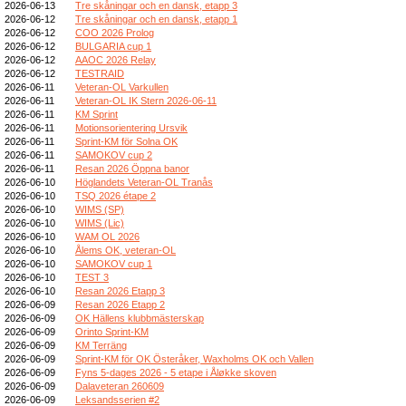
2026-06-13
Tre skåningar och en dansk, etapp 3
2026-06-12
Tre skåningar och en dansk, etapp 1
2026-06-12
COO 2026 Prolog
2026-06-12
BULGARIA cup 1
2026-06-12
AAOC 2026 Relay
2026-06-12
TESTRAID
2026-06-11
Veteran-OL Varkullen
2026-06-11
Veteran-OL IK Stern 2026-06-11
2026-06-11
KM Sprint
2026-06-11
Motionsorientering Ursvik
2026-06-11
Sprint-KM för Solna OK
2026-06-11
SAMOKOV cup 2
2026-06-11
Resan 2026 Öppna banor
2026-06-10
Höglandets Veteran-OL Tranås
2026-06-10
TSQ 2026 étape 2
2026-06-10
WIMS (SP)
2026-06-10
WIMS (Lic)
2026-06-10
WAM OL 2026
2026-06-10
Ålems OK, veteran-OL
2026-06-10
SAMOKOV cup 1
2026-06-10
TEST 3
2026-06-10
Resan 2026 Etapp 3
2026-06-09
Resan 2026 Etapp 2
2026-06-09
OK Hällens klubbmästerskap
2026-06-09
Orinto Sprint-KM
2026-06-09
KM Terräng
2026-06-09
Sprint-KM för OK Österåker, Waxholms OK och Vallen
2026-06-09
Fyns 5-dages 2026 - 5 etape i Åløkke skoven
2026-06-09
Dalaveteran 260609
2026-06-09
Leksandsserien #2