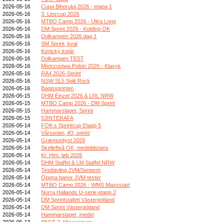
2026-05-16
Cupa Bihorului 2026 - etapa 1
2026-05-16
3. Linzcup 2026
2026-05-16
MTBO Camp 2026 - Ultra Long
2026-05-16
DM Sprint 2026 - Kolding OK
2026-05-16
Dolkampen 2026 dag 1
2026-05-16
SM Sprint, kval
2026-05-16
Konický kotár
2026-05-16
Dolkampen TEST
2026-05-16
Mistrzostwa Polski 2026 - Klasyk
2026-05-16
RA4 2026-Sprint
2026-05-16
NSW SL5 Split Rock
2026-05-16
Bagissprinten
2026-05-15
DHM Einzel 2026 & LRL NRW
2026-05-15
MTBO Camp 2026 - DM Sprint
2026-05-15
Hammarslaget, Sprint
2026-05-15
53INTERAFA
2026-05-14
FOK:s Sprintcup Etapp 5
2026-05-14
Vårserien, #3, sprint
2026-05-14
Grænsedyst 2026
2026-05-14
Skellefteå OK, medeldistans
2026-05-14
Kr. Him. løb 2026
2026-05-14
DHM Staffel & LM Staffel NRW
2026-05-14
Testtävling JVM/Seniorer
2026-05-14
Öppna banor JVM-tester
2026-05-14
MTBO Camp 2026 - WMS Massstart
2026-05-14
Norra Hallands U-serie etapp 2
2026-05-14
DM Sprintstafett Västergötland
2026-05-14
DM Sprint Västergötland
2026-05-14
Hammarslaget, medel
2026-05-13
PAOT 2_Meyrargues