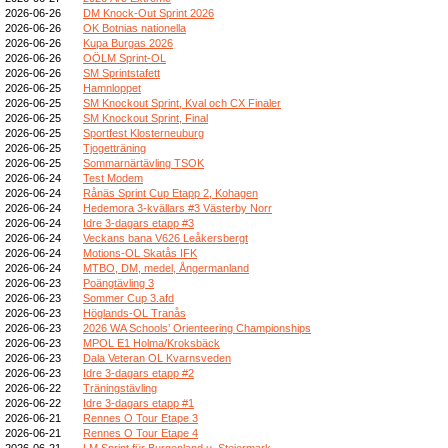
2026-06-26
DM Knock-Out Sprint 2026
2026-06-26
OK Botnias nationella
2026-06-26
Kupa Burgas 2026
2026-06-26
OÖLM Sprint-OL
2026-06-26
SM Sprintstafett
2026-06-25
Hamnloppet
2026-06-25
SM Knockout Sprint, Kval och CX Finaler
2026-06-25
SM Knockout Sprint, Final
2026-06-25
Sportfest Klosterneuburg
2026-06-25
Tjogetträning
2026-06-25
Sommarnärtävling TSOK
2026-06-24
Test Modem
2026-06-24
Rånäs Sprint Cup Etapp 2, Kohagen
2026-06-24
Hedemora 3-kvällars #3 Västerby Norr
2026-06-24
Idre 3-dagars etapp #3
2026-06-24
Veckans bana V626 Leåkersbergt
2026-06-24
Motions-OL Skatås IFK
2026-06-24
MTBO, DM, medel, Ångermanland
2026-06-23
Poängtävling 3
2026-06-23
Sommer Cup 3.afd
2026-06-23
Höglands-OL Tranås
2026-06-23
2026 WA Schools’ Orienteering Championships
2026-06-23
MPOL E1 Holma/Kroksbäck
2026-06-23
Dala Veteran OL Kvarnsveden
2026-06-23
Idre 3-dagars etapp #2
2026-06-22
Träningstävling
2026-06-22
Idre 3-dagars etapp #1
2026-06-21
Rennes O Tour Etape 3
2026-06-21
Rennes O Tour Etape 4
2026-06-21
LM Sprint für Burgenland u. Steiermark