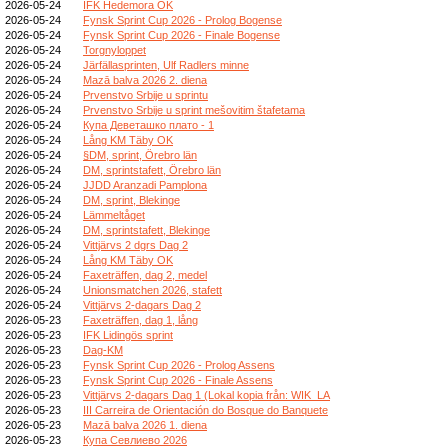
2026-05-24
IFK Hedemora OK
2026-05-24
Fynsk Sprint Cup 2026 - Prolog Bogense
2026-05-24
Fynsk Sprint Cup 2026 - Finale Bogense
2026-05-24
Torgnyloppet
2026-05-24
Järfällasprinten, Ulf Radlers minne
2026-05-24
Mazā balva 2026 2. diena
2026-05-24
Prvenstvo Srbije u sprintu
2026-05-24
Prvenstvo Srbije u sprint mešovitim štafetama
2026-05-24
Купа Деветашко плато - 1
2026-05-24
Lång KM Täby OK
2026-05-24
§DM, sprint, Örebro län
2026-05-24
DM, sprintstafett, Örebro län
2026-05-24
JJDD Aranzadi Pamplona
2026-05-24
DM, sprint, Blekinge
2026-05-24
Lämmeltåget
2026-05-24
DM, sprintstafett, Blekinge
2026-05-24
Vittjärvs 2 dgrs Dag 2
2026-05-24
Lång KM Täby OK
2026-05-24
Faxeträffen, dag 2, medel
2026-05-24
Unionsmatchen 2026, stafett
2026-05-24
Vittjärvs 2-dagars Dag 2
2026-05-23
Faxeträffen, dag 1, lång
2026-05-23
IFK Lidingös sprint
2026-05-23
Dag-KM
2026-05-23
Fynsk Sprint Cup 2026 - Prolog Assens
2026-05-23
Fynsk Sprint Cup 2026 - Finale Assens
2026-05-23
Vittjärvs 2-dagars Dag 1 (Lokal kopia från: WIK_LA
2026-05-23
III Carreira de Orientación do Bosque do Banquete
2026-05-23
Mazā balva 2026 1. diena
2026-05-23
Купа Севлиево 2026