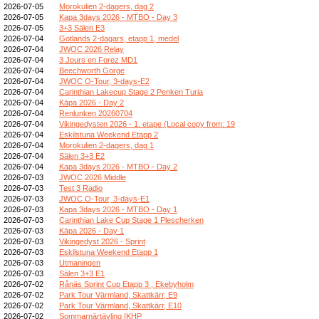
2026-07-05
Morokulien 2-dagers, dag 2
2026-07-05
Kapa 3days 2026 - MTBO - Day 3
2026-07-05
3+3 Sälen E3
2026-07-04
Gotlands 2-dagars, etapp 1, medel
2026-07-04
JWOC 2026 Relay
2026-07-04
3 Jours en Forez MD1
2026-07-04
Beechworth Gorge
2026-07-04
JWOC O-Tour, 3-days-E2
2026-07-04
Carinthian Lakecup Stage 2 Penken Turia
2026-07-04
Kāpa 2026 - Day 2
2026-07-04
Renlunken 20260704
2026-07-04
Vikingedysten 2026 - 1. etape (Local copy from: 19
2026-07-04
Eskilstuna Weekend Etapp 2
2026-07-04
Morokulien 2-dagers, dag 1
2026-07-04
Sälen 3+3 E2
2026-07-04
Kapa 3days 2026 - MTBO - Day 2
2026-07-03
JWOC 2026 Middle
2026-07-03
Test 3 Radio
2026-07-03
JWOC O-Tour, 3-days-E1
2026-07-03
Kapa 3days 2026 - MTBO - Day 1
2026-07-03
Carinthian Lake Cup Stage 1 Plescherken
2026-07-03
Kāpa 2026 - Day 1
2026-07-03
Vikingedyst 2026 - Sprint
2026-07-03
Eskilstuna Weekend Etapp 1
2026-07-03
Utmaningen
2026-07-03
Sälen 3+3 E1
2026-07-02
Rånäs Sprint Cup Etapp 3 , Ekebyholm
2026-07-02
Park Tour Värmland, Skattkärr, E9
2026-07-02
Park Tour Värmland, Skattkärr, E10
2026-07-02
Sommarnärtävling IKHP