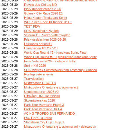
2026-05-30
Campeonato Autonómico de Media Distancia fedocv
2026-05-30
Revole des Chirats MD
2026-05-29
Björkstubbematchen 2026
2026-05-29
Gdańsk City Race 2026 E1
2026-05-29
Höga Kusten Tredagars Sprint
2026-05-29
WCS Spec Race #1 Kinnekulle E1
2026-05-29
TEST PEW
2026-05-29
SOK Radiotest 4 Nyt løb
2026-05-28
Veteran-OL, Södra Vätterbygden
2026-05-28
Friskvårdslunken 2026-05-28
2026-05-28
Leksands serien #1
2026-05-28
Utmaningen # 3 260528
2026-05-28
World Cup Round #2 - Knockout Sprint Final
2026-05-28
World Cup Round #2 - Qualification Knockout Sprint
2026-05-28
Fyns 5-dages 2026 - 2 etape i Højby
2026-05-28
Sprint-KM 2026
2026-05-28
SOK Midtjysk Sommerweekend Testsetup i klubben
2026-05-28
Roslagsveteranerna
2026-05-27
Trarydsgrillen
2026-05-27
Mistrzostwa CSWL E3
2026-05-27
Mistrzostwa Orientuj się w aglomeracji
2026-05-27
Ungdomsserien 2026 #2
2026-05-27
Ultralång-DM Gästrikland
2026-05-27
Skolmästerskap 2026
2026-05-27
Park Tour Värmland Etapp 3
2026-05-27
Park Tour Värmland, Kil E4
2026-05-27
ACING TROFEO SAN FERNANDO
2026-05-27
PAOT N°4 La Torse
2026-05-27
Stockholm City Cup Etapp 3
2026-05-27
Mistrzostwa Orientuj się w aglomeracji - dziewczyn