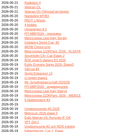
2026-05-21
Radiotest 4
2026-05-21
Veteran-OL
2026-05-21
Veteran-Ol i Ölmstad terrängen
2026-05-20
Närtävling MTBO
2026-05-20
PAOT L'Arbois
2026-05-20
4-klubbs
2026-05-20
Utmaningen # 2
2026-05-20
РП-МВР2026 - приложно
2026-05-20
Mistrzostwa Lisie Kąty Śerdni
2026-05-20
Göteborg Sprint Cup, #2
2026-05-20
WOW Choszczno
2026-05-20
Mistrzostwa 11DKPanc 2026 - KLASYK
2026-05-20
Stockholm City Cup Etapp 2
2026-05-19
ÅOK ungd 5-dagars E3 2026
2026-05-19
Eslöv Evening Sprint 2026. Etapp3
2026-05-19
Vårcup #3
2026-05-19
Sprint Enbacken 14
2026-05-19
U-ringen etapp1
2026-05-19
Wr. Schulmeisterschaft 2025/26
2026-05-19
РП-МВР2026 - индивидуално
2026-05-19
Mistrzostwa Lisie Kąty Klasyk
2026-05-19
Mistrzostwa 11DKPanc 2026 - MIDDLE
2026-05-19
5-klubbsmatch #3
2026-05-19
2026-05-19
Ungdomsserien #3 2026
2026-05-19
Metrocup 2026 etape 3
2026-05-19
Dala Veteran-OL Korsnäs IF OK
2026-05-19
VPT Del 2
2026-05-19
Ungdomsserie #2 och NOK-träning
2026-05-19
Københavner Cup 2. Etape