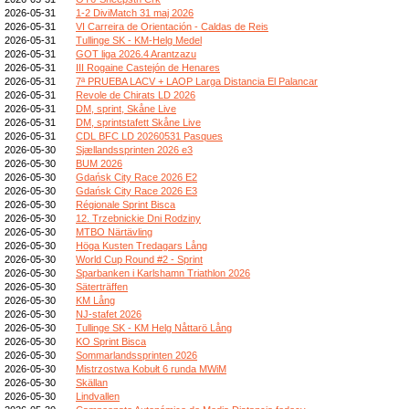
2026-05-31
1-2 DiviMatch 31 maj 2026
2026-05-31
VI Carreira de Orientación - Caldas de Reis
2026-05-31
Tullinge SK - KM-Helg Medel
2026-05-31
GOT liga 2026.4 Arantzazu
2026-05-31
III Rogaine Castejón de Henares
2026-05-31
7ª PRUEBA LACV + LAOP Larga Distancia El Palancar
2026-05-31
Revole de Chirats LD 2026
2026-05-31
DM, sprint, Skåne Live
2026-05-31
DM, sprintstafett Skåne Live
2026-05-31
CDL BFC LD 20260531 Pasques
2026-05-30
Sjællandssprinten 2026 e3
2026-05-30
BUM 2026
2026-05-30
Gdańsk City Race 2026 E2
2026-05-30
Gdańsk City Race 2026 E3
2026-05-30
Régionale Sprint Bisca
2026-05-30
12. Trzebnickie Dni Rodziny
2026-05-30
MTBO Närtävling
2026-05-30
Höga Kusten Tredagars Lång
2026-05-30
World Cup Round #2 - Sprint
2026-05-30
Sparbanken i Karlshamn Triathlon 2026
2026-05-30
Säterträffen
2026-05-30
KM Lång
2026-05-30
NJ-stafet 2026
2026-05-30
Tullinge SK - KM Helg Nåttarö Lång
2026-05-30
KO Sprint Bisca
2026-05-30
Sommarlandssprinten 2026
2026-05-30
Mistrzostwa Kobułt 6 runda MWiM
2026-05-30
Skällan
2026-05-30
Lindvallen