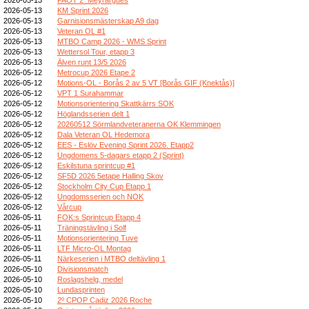
2026-05-13
KM Sprint 2026
2026-05-13
Garnisionsmästerskap A9 dag
2026-05-13
Veteran OL #1
2026-05-13
MTBO Camp 2026 - WMS Sprint
2026-05-13
Wettersol Tour, etapp 3
2026-05-13
Älven runt 13/5 2026
2026-05-12
Metrocup 2026 Etape 2
2026-05-12
Motions-OL - Borås 2 av 5 VT [Borås GIF (Knektås)]
2026-05-12
VPT 1 Surahammar
2026-05-12
Motionsorientering Skattkärrs SOK
2026-05-12
Höglandsserien delt 1
2026-05-12
20260512 Sörmlandveteranerna OK Klemmingen
2026-05-12
Dala Veteran OL Hedemora
2026-05-12
EES - Eslöv Evening Sprint 2026. Etapp2
2026-05-12
Ungdomens 5-dagars etapp 2 (Sprint)
2026-05-12
Eskilstuna sprintcup #1
2026-05-12
SF5D 2026 5etape Halling Skov
2026-05-12
Stockholm City Cup Etapp 1
2026-05-12
Ungdomsserien och NOK
2026-05-12
Vårcup
2026-05-11
FOK:s Sprintcup Etapp 4
2026-05-11
Träningstävling i Solf
2026-05-11
Motionsorientering Tuve
2026-05-11
LTF Micro-OL Montag
2026-05-11
Närkeserien i MTBO deltävling 1
2026-05-10
Divisionsmatch
2026-05-10
Roslagshelg, medel
2026-05-10
Lundasprinten
2026-05-10
2º CPOP Cadiz 2026 Roche