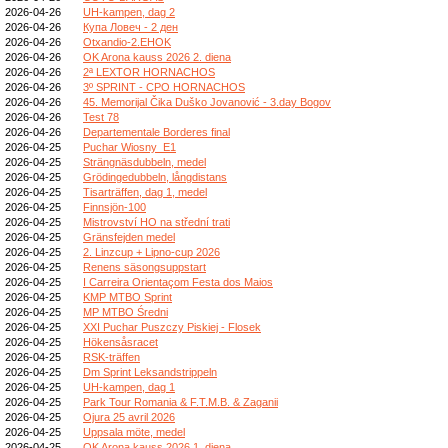
2026-04-26
UH-kampen, dag 2
2026-04-26
Купа Ловеч - 2 ден
2026-04-26
Otxandio-2.EHOK
2026-04-26
OK Arona kauss 2026 2. diena
2026-04-26
2ª LEXTOR HORNACHOS
2026-04-26
3º SPRINT - CPO HORNACHOS
2026-04-26
45. Memorijal Čika Duško Jovanović - 3.day Bogov
2026-04-26
Test 78
2026-04-26
Departementale Borderes final
2026-04-25
Puchar Wiosny_E1
2026-04-25
Strängnäsdubbeln, medel
2026-04-25
Grödingedubbeln, långdistans
2026-04-25
Tisarträffen, dag 1, medel
2026-04-25
Finnsjön-100
2026-04-25
Mistrovství HO na střední trati
2026-04-25
Gränsfejden medel
2026-04-25
2. Linzcup + Lipno-cup 2026
2026-04-25
Renens säsongsuppstart
2026-04-25
I Carreira Orientaçom Festa dos Maios
2026-04-25
KMP MTBO Sprint
2026-04-25
MP MTBO Średni
2026-04-25
XXI Puchar Puszczy Piskiej - Flosek
2026-04-25
Hökensåsracet
2026-04-25
RSK-träffen
2026-04-25
Dm Sprint Leksandstrippeln
2026-04-25
UH-kampen, dag 1
2026-04-25
Park Tour Romania & F.T.M.B. & Zaganii
2026-04-25
Ojura 25 avril 2026
2026-04-25
Uppsala möte, medel
2026-04-25
OK Arona kauss 2026 1. diena