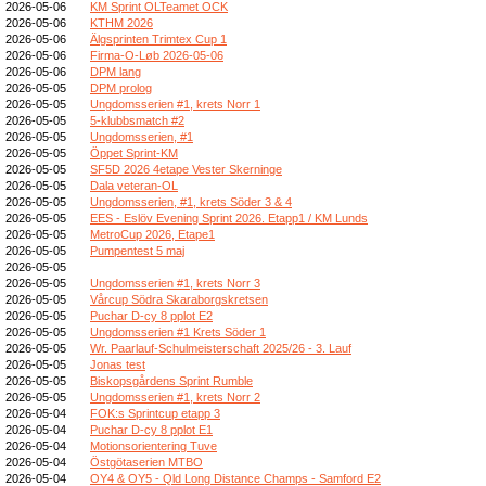
2026-05-06
KM Sprint OLTeamet OCK
2026-05-06
KTHM 2026
2026-05-06
Älgsprinten Trimtex Cup 1
2026-05-06
Firma-O-Løb 2026-05-06
2026-05-06
DPM lang
2026-05-05
DPM prolog
2026-05-05
Ungdomsserien #1, krets Norr 1
2026-05-05
5-klubbsmatch #2
2026-05-05
Ungdomsserien, #1
2026-05-05
Öppet Sprint-KM
2026-05-05
SF5D 2026 4etape Vester Skerninge
2026-05-05
Dala veteran-OL
2026-05-05
Ungdomsserien, #1, krets Söder 3 & 4
2026-05-05
EES - Eslöv Evening Sprint 2026. Etapp1 / KM Lunds
2026-05-05
MetroCup 2026, Etape1
2026-05-05
Pumpentest 5 maj
2026-05-05
2026-05-05
Ungdomsserien #1, krets Norr 3
2026-05-05
Vårcup Södra Skaraborgskretsen
2026-05-05
Puchar D-cy 8 pplot E2
2026-05-05
Ungdomsserien #1 Krets Söder 1
2026-05-05
Wr. Paarlauf-Schulmeisterschaft 2025/26 - 3. Lauf
2026-05-05
Jonas test
2026-05-05
Biskopsgårdens Sprint Rumble
2026-05-05
Ungdomsserien #1, krets Norr 2
2026-05-04
FOK:s Sprintcup etapp 3
2026-05-04
Puchar D-cy 8 pplot E1
2026-05-04
Motionsorientering Tuve
2026-05-04
Östgötaserien MTBO
2026-05-04
OY4 & OY5 - Qld Long Distance Champs - Samford E2