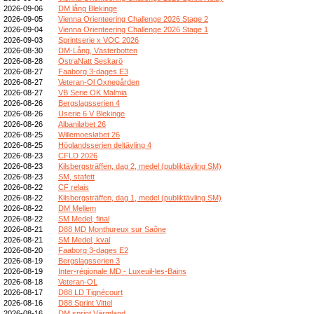
2026-09-06
DM lång Blekinge
2026-09-05
Vienna Orienteering Challenge 2026 Stage 2
2026-09-04
Vienna Orienteering Challenge 2026 Stage 1
2026-09-03
Sprintserie x VOC 2026
2026-08-30
DM-Lång, Västerbotten
2026-08-28
ÖstraNatt Seskarö
2026-08-27
Faaborg 3-dages E3
2026-08-27
Veteran-Ol Öxnegården
2026-08-27
VB Serie OK Malmia
2026-08-26
Bergslagsserien 4
2026-08-26
Userie 6 V Blekinge
2026-08-26
Albaniløbet 26
2026-08-25
Willemoesløbet 26
2026-08-25
Höglandsserien deltävling 4
2026-08-23
CFLD 2026
2026-08-23
Kilsbergsträffen, dag 2, medel (publiktävling SM)
2026-08-23
SM, stafett
2026-08-22
CF relais
2026-08-22
Kilsbergsträffen, dag 1, medel (publiktävling SM)
2026-08-22
DM Mellem
2026-08-22
SM Medel, final
2026-08-21
D88 MD Monthureux sur Saône
2026-08-21
SM Medel, kval
2026-08-20
Faaborg 3-dages E2
2026-08-19
Bergslagsserien 3
2026-08-19
Inter-régionale MD - Luxeuil-les-Bains
2026-08-18
Veteran-OL
2026-08-17
D88 LD Tignécourt
2026-08-16
D88 Sprint Vittel
2026-08-16
DM sprint Värmland