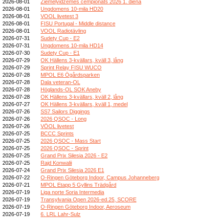
2026-08-01
Ziemeļvidzemes čempionāts 2026 1. diena
2026-08-01
Ungdomens 10-mila HD20
2026-08-01
VOOL livetest 3
2026-08-01
FISU Portugal - Middle distance
2026-08-01
VOOL Radiotävling
2026-07-31
Sudety Cup - E2
2026-07-31
Ungdomens 10-mila HD14
2026-07-30
Sudety Cup - E1
2026-07-29
OK Hällens 3-kvällars, kväll 3, lång
2026-07-29
Sprint Relay FISU WUCO
2026-07-28
MPOL E6 Ögårdsparken
2026-07-28
Dala veteran-OL
2026-07-28
Höglands-OL SOK Aneby
2026-07-28
OK Hällens 3-kvällars, kväll 2, lång
2026-07-27
OK Hällens 3-kvällars, kväll 1, medel
2026-07-26
SS7 Sailors Diggings
2026-07-26
2026 QSOC - Long
2026-07-26
VÖOL livetest
2026-07-25
BCCC Sprints
2026-07-25
2026 QSOC - Mass Start
2026-07-25
2026 QSOC - Sprint
2026-07-25
Grand Prix Silesia 2026 - E2
2026-07-25
Rajd Konwalii
2026-07-24
Grand Prix Silesia 2026 E1
2026-07-22
O-Ringen Göteborg Indoor, Campus Johanneberg
2026-07-21
MPOL Etapp 5 Gyllins Trädgård
2026-07-19
Liga norte Soria Intermedia
2026-07-19
Transylvania Open 2026-ed.25, SCORE
2026-07-19
O-Ringen Göteborg Indoor, Aeroseum
2026-07-19
6. LRL Lahr-Sulz