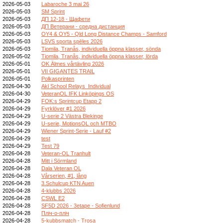
2026-05-03
Labaroche 3 mai 26
2026-05-03
SM Sprint
2026-05-03
ДП 12-18 - Щафети
2026-05-03
ДП Ветерани - средна дистанция
2026-05-03
OY4 & OY5 - Qld Long Distance Champs - Samford
2026-05-03
LSVS sporta spēles 2026
2026-05-03
Tiomila, Tranås, individuella öppna klasser, sönda
2026-05-02
Tiomila, Tranås, individuella öppna klasser, lörda
2026-05-01
OK Älmes vårtävling 2026
2026-05-01
VII GIGANTES TRAIL
2026-05-01
Polkasprinten
2026-04-30
Akl School Relays_Individual
2026-04-30
VeteranOL IFK Linköpings OS
2026-04-29
FOK:s Sprintcup Etapp 2
2026-04-29
Fyrklöver #1 2026
2026-04-29
U-serie 2 Västra Blekinge
2026-04-29
U-serie, MotionsOL och MTBO
2026-04-29
Wiener Sprint-Serie - Lauf #2
2026-04-29
test
2026-04-29
Test 79
2026-04-28
Veteran-OL Tranhult
2026-04-28
Mitt i Sörmland
2026-04-28
Dala Veteran OL
2026-04-28
Vårserien, #1, lång
2026-04-28
3.Schulcup KTN Auen
2026-04-28
4-klubbs 2026
2026-04-28
CSWL E2
2026-04-28
SF5D 2026 - 3etape - Sofienlund
2026-04-28
Пліч-о-пліч
2026-04-28
5-kubbsmatch - Trosa