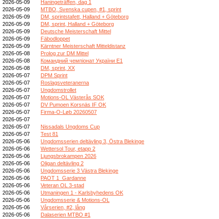
2026-05-09
Haningeträffen, dag 1
2026-05-09
MTBO, Svenska cupen, #1, sprint
2026-05-09
DM, sprintstafett, Halland + Göteborg
2026-05-09
DM, sprint, Halland + Göteborg
2026-05-09
Deutsche Meisterschaft Mittel
2026-05-09
Fäbodloppet
2026-05-09
Kärntner Meisterschaft Mitteldistanz
2026-05-08
Prolog zur DM Mittel
2026-05-08
Командний чемпіонат України E1
2026-05-08
DM, sprint, XX
2026-05-07
DPM Sprint
2026-05-07
Roslagsveteranerna
2026-05-07
Ungdomstrollet
2026-05-07
Motions-OL Västerås SOK
2026-05-07
DV Pumoen Korsnäs IF OK
2026-05-07
Firma-O-Løb 20260507
2026-05-07
2026-05-07
Nissadals Ungdoms Cup
2026-05-07
Test 81
2026-05-06
Ungdomsserien deltävling 3, Östra Blekinge
2026-05-06
Wettersol Tour, etapp 2
2026-05-06
Ljungsbrokampen 2026
2026-05-06
Oligan deltävling 2
2026-05-06
Ungdomsserie 3 Västra Blekinge
2026-05-06
PAOT 1_Gardanne
2026-05-06
Veteran OL 3-stad
2026-05-06
Utmaningen 1 - Karlsbyhedens OK
2026-05-06
Ungdomsserie & Motions-OL
2026-05-06
Vårserien, #2, lång
2026-05-06
Dalaserien MTBO #1