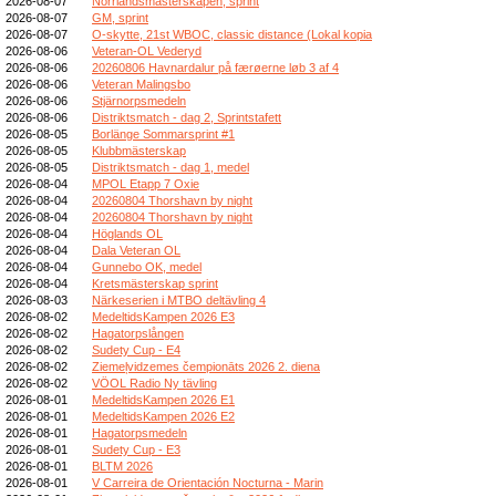
2026-08-07
Norrlandsmästerskapen, sprint
2026-08-07
GM, sprint
2026-08-07
O-skytte, 21st WBOC, classic distance (Lokal kopia
2026-08-06
Veteran-OL Vederyd
2026-08-06
20260806 Havnardalur på færøerne løb 3 af 4
2026-08-06
Veteran Malingsbo
2026-08-06
Stjärnorpsmedeln
2026-08-06
Distriktsmatch - dag 2, Sprintstafett
2026-08-05
Borlänge Sommarsprint #1
2026-08-05
Klubbmästerskap
2026-08-05
Distriktsmatch - dag 1, medel
2026-08-04
MPOL Etapp 7 Oxie
2026-08-04
20260804 Thorshavn by night
2026-08-04
20260804 Thorshavn by night
2026-08-04
Höglands OL
2026-08-04
Dala Veteran OL
2026-08-04
Gunnebo OK, medel
2026-08-04
Kretsmästerskap sprint
2026-08-03
Närkeserien i MTBO deltävling 4
2026-08-02
MedeltidsKampen 2026 E3
2026-08-02
Hagatorpslången
2026-08-02
Sudety Cup - E4
2026-08-02
Ziemeļvidzemes čempionāts 2026 2. diena
2026-08-02
VÖOL Radio Ny tävling
2026-08-01
MedeltidsKampen 2026 E1
2026-08-01
MedeltidsKampen 2026 E2
2026-08-01
Hagatorpsmedeln
2026-08-01
Sudety Cup - E3
2026-08-01
BLTM 2026
2026-08-01
V Carreira de Orientación Nocturna - Marin