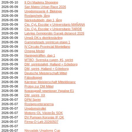
2026-05-10
II Ori Madeira Shopping
2026-05-09
San Mateo Urban Race 2026
2026-05-09
Ungdomsserie 4, Blekinge
2026-05-09
Roslagshelg, lång
2026-05-09
Närkedubbeln, dag 1, lång
2026-05-09
Cto. CyL Escolar y Universitario MAÑANA
2026-05-09
Cto. CyL Escolar y Universitario TARDE
2026-05-09
Latvijas čempionāts Garajā distancē 2026
2026-05-09
Umeå OK:s distriktstävling
2026-05-09
Gammelstads sprintcup etapp 1
2026-05-09
IV Circuito Provincial Montellano
2026-05-09
Omega Medel
2026-05-09
Haningeträffen, dag 1
2026-05-09
MTBO, Svenska cupen, #1, sprint
2026-05-09
DM, sprintstafett, Halland + Göteborg
2026-05-09
DM, sprint, Halland + Göteborg
2026-05-09
Deutsche Meisterschaft Mittel
2026-05-09
Fäbodloppet
2026-05-09
Kärntner Meisterschaft Mitteldistanz
2026-05-08
Prolog zur DM Mittel
2026-05-08
Командний чемпіонат України E1
2026-05-08
DM, sprint, XX
2026-05-07
DPM Sprint
2026-05-07
Roslagsveteranerna
2026-05-07
Ungdomstrollet
2026-05-07
Motions-OL Västerås SOK
2026-05-07
DV Pumoen Korsnäs IF OK
2026-05-07
Firma-O-Løb 20260507
2026-05-07
2026-05-07
Nissadals Ungdoms Cup