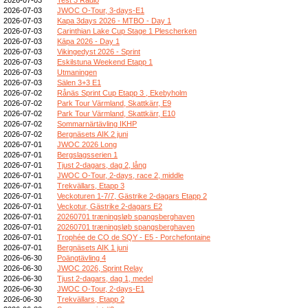
2026-07-03
JWOC O-Tour, 3-days-E1
2026-07-03
Kapa 3days 2026 - MTBO - Day 1
2026-07-03
Carinthian Lake Cup Stage 1 Plescherken
2026-07-03
Kāpa 2026 - Day 1
2026-07-03
Vikingedyst 2026 - Sprint
2026-07-03
Eskilstuna Weekend Etapp 1
2026-07-03
Utmaningen
2026-07-03
Sälen 3+3 E1
2026-07-02
Rånäs Sprint Cup Etapp 3 , Ekebyholm
2026-07-02
Park Tour Värmland, Skattkärr, E9
2026-07-02
Park Tour Värmland, Skattkärr, E10
2026-07-02
Sommarnärtävling IKHP
2026-07-02
Bergnäsets AIK 2 juni
2026-07-01
JWOC 2026 Long
2026-07-01
Bergslagsserien 1
2026-07-01
Tjust 2-dagars, dag 2, lång
2026-07-01
JWOC O-Tour, 2-days, race 2, middle
2026-07-01
Trekvällars, Etapp 3
2026-07-01
Veckoturen 1-7/7, Gästrike 2-dagars Etapp 2
2026-07-01
Veckotur, Gästrike 2-dagars E2
2026-07-01
20260701 træningsløb spangsberghaven
2026-07-01
20260701 træningsløb spangsberghaven
2026-07-01
Trophée de CO de SQY - E5 - Porchefontaine
2026-07-01
Bergnäsets AIK 1 juni
2026-06-30
Poängtävling 4
2026-06-30
JWOC 2026, Sprint Relay
2026-06-30
Tjust 2-dagars, dag 1, medel
2026-06-30
JWOC O-Tour, 2-days-E1
2026-06-30
Trekvällars, Etapp 2