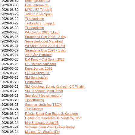
2026-06-30
Sommarsprint #2
2026-06-30
Dala Veteran OL
2026-06-30
MPOL E2 Tygelsjö
2026-06-29
JWOC 2026 Sprint
2026-06-29
Tjustsprinten
2026-06-29
Trekvällars, Etapp 1
2026-06-29
Tjustsprinten
2026-06-28
WOLV-Cup 2026 3.Lauf
2026-06-28
Strandzha Cup 2026 - 2 day
2026-06-27
Semesterloppet Mariefred
2026-06-27
Wr.Sprint-Serie 2026 4.Lauf
2026-06-27
Strandzha Cup 2026 - 1 day
2026-06-27
2026 Åre Extreme
2026-06-26
DM Knock-Out Sprint 2026
2026-06-26
OK Botnias nationella
2026-06-26
Kupa Burgas 2026
2026-06-26
OÖLM Sprint-OL
2026-06-26
SM Sprintstafett
2026-06-25
Hamnloppet
2026-06-25
SM Knockout Sprint, Kval och CX Finaler
2026-06-25
SM Knockout Sprint, Final
2026-06-25
Sportfest Klosterneuburg
2026-06-25
Tjogetträning
2026-06-25
Sommarnärtävling TSOK
2026-06-24
Test Modem
2026-06-24
Rånäs Sprint Cup Etapp 2, Kohagen
2026-06-24
Hedemora 3-kvällars #3 Västerby Norr
2026-06-24
Idre 3-dagars etapp #3
2026-06-24
Veckans bana V626 Leåkersbergt
2026-06-24
Motions-OL Skatås IFK