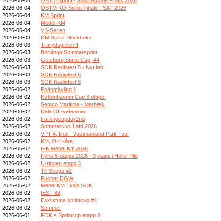
2026-06-04
ÖSTM Sprint - Sport Austria Finals 2026
2026-06-04
ÖSTM KO-Sprint Finale - SAF 2026
2026-06-04
KM Sprint
2026-06-04
Medel-KM
2026-06-04
VB-Serien
2026-06-03
DM Sprint Stockholm
2026-06-03
Trarydsgrillen II
2026-06-03
Borlänge Sommarsprint
2026-06-03
Göteborg Sprint Cup, #4
2026-06-03
SOK Radiotest 5 - Nyt løb
2026-06-03
SOK Radiotest 8
2026-06-03
SOK Radiotest 8
2026-06-02
Poängtävling 2
2026-06-02
Københavner Cup 3 etape.
2026-06-02
Semco Maritime - Marbæk
2026-06-02
Dala OL-veteraner
2026-06-02
trainingcapday2nd
2026-06-02
Sommercup 1 afd 2026
2026-06-02
VPT 4, final - Västmanland Park Tour
2026-06-02
KM, OK Kåre
2026-06-02
IFK Medel Km 2026
2026-06-02
Fyns 5-dages 2026 - 3 etape i Holluf Pile
2026-06-02
U-ringen etapp 3
2026-06-02
Till Skogs #2
2026-06-02
Puchar DGW
2026-06-02
Medel KM Eksjö SOK
2026-06-02
tEST 82
2026-06-02
Eskilstuna sprintcup #4
2026-06-02
Sommer
2026-06-01
FOK:s Sprintcup etapp 8