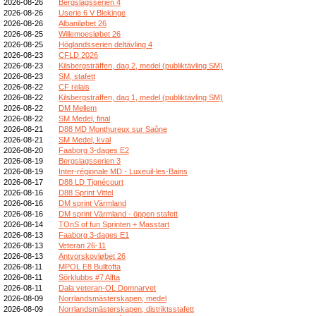
2026-08-26
Bergslagsserien 4
2026-08-26
Userie 6 V Blekinge
2026-08-26
Albaniløbet 26
2026-08-25
Willemoesløbet 26
2026-08-25
Höglandsserien deltävling 4
2026-08-23
CFLD 2026
2026-08-23
Kilsbergsträffen, dag 2, medel (publiktävling SM)
2026-08-23
SM, stafett
2026-08-22
CF relais
2026-08-22
Kilsbergsträffen, dag 1, medel (publiktävling SM)
2026-08-22
DM Mellem
2026-08-22
SM Medel, final
2026-08-21
D88 MD Monthureux sur Saône
2026-08-21
SM Medel, kval
2026-08-20
Faaborg 3-dages E2
2026-08-19
Bergslagsserien 3
2026-08-19
Inter-régionale MD - Luxeuil-les-Bains
2026-08-17
D88 LD Tignécourt
2026-08-16
D88 Sprint Vittel
2026-08-16
DM sprint Värmland
2026-08-16
DM sprint Värmland - öppen stafett
2026-08-14
TOnS of fun Sprinten + Masstart
2026-08-13
Faaborg 3-dages E1
2026-08-13
Veteran 26-11
2026-08-13
Antvorskovløbet 26
2026-08-11
MPOL E8 Bulltofta
2026-08-11
Sörklubbs #7 Alfta
2026-08-11
Dala veteran-OL Domnarvet
2026-08-09
Norrlandsmästerskapen, medel
2026-08-09
Norrlandsmästerskapen, distriktsstafett