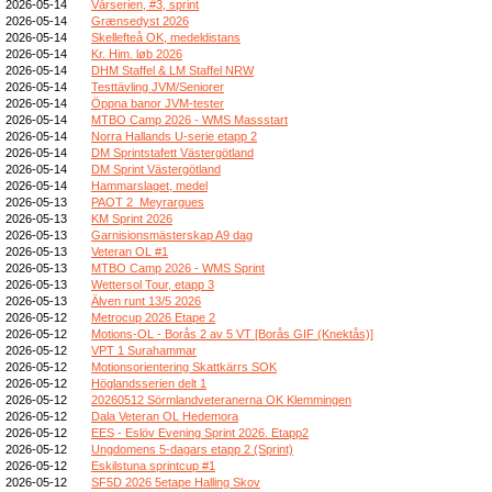
2026-05-14
Vårserien, #3, sprint
2026-05-14
Grænsedyst 2026
2026-05-14
Skellefteå OK, medeldistans
2026-05-14
Kr. Him. løb 2026
2026-05-14
DHM Staffel & LM Staffel NRW
2026-05-14
Testtävling JVM/Seniorer
2026-05-14
Öppna banor JVM-tester
2026-05-14
MTBO Camp 2026 - WMS Massstart
2026-05-14
Norra Hallands U-serie etapp 2
2026-05-14
DM Sprintstafett Västergötland
2026-05-14
DM Sprint Västergötland
2026-05-14
Hammarslaget, medel
2026-05-13
PAOT 2_Meyrargues
2026-05-13
KM Sprint 2026
2026-05-13
Garnisionsmästerskap A9 dag
2026-05-13
Veteran OL #1
2026-05-13
MTBO Camp 2026 - WMS Sprint
2026-05-13
Wettersol Tour, etapp 3
2026-05-13
Älven runt 13/5 2026
2026-05-12
Metrocup 2026 Etape 2
2026-05-12
Motions-OL - Borås 2 av 5 VT [Borås GIF (Knektås)]
2026-05-12
VPT 1 Surahammar
2026-05-12
Motionsorientering Skattkärrs SOK
2026-05-12
Höglandsserien delt 1
2026-05-12
20260512 Sörmlandveteranerna OK Klemmingen
2026-05-12
Dala Veteran OL Hedemora
2026-05-12
EES - Eslöv Evening Sprint 2026. Etapp2
2026-05-12
Ungdomens 5-dagars etapp 2 (Sprint)
2026-05-12
Eskilstuna sprintcup #1
2026-05-12
SF5D 2026 5etape Halling Skov