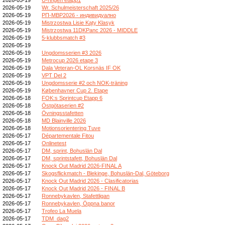
2026-05-19
Wr. Schulmeisterschaft 2025/26
2026-05-19
РП-МВР2026 - индивидуално
2026-05-19
Mistrzostwa Lisie Kąty Klasyk
2026-05-19
Mistrzostwa 11DKPanc 2026 - MIDDLE
2026-05-19
5-klubbsmatch #3
2026-05-19
2026-05-19
Ungdomsserien #3 2026
2026-05-19
Metrocup 2026 etape 3
2026-05-19
Dala Veteran-OL Korsnäs IF OK
2026-05-19
VPT Del 2
2026-05-19
Ungdomsserie #2 och NOK-träning
2026-05-19
Københavner Cup 2. Etape
2026-05-18
FOK:s Sprintcup Etapp 6
2026-05-18
Östgötaserien #2
2026-05-18
Övningsstafetten
2026-05-18
MD Blainville 2026
2026-05-18
Motionsorientering Tuve
2026-05-17
Départementale Fitou
2026-05-17
Onlinetest
2026-05-17
DM, sprint, Bohuslän Dal
2026-05-17
DM, sprintstafett, Bohuslän Dal
2026-05-17
Knock Out Madrid 2026-FINAL A
2026-05-17
Skogsflickmatch - Blekinge, Bohuslän-Dal, Göteborg
2026-05-17
Knock Out Madrid 2026 - Clasificatorias
2026-05-17
Knock Out Madrid 2026 - FINAL B
2026-05-17
Ronnebykavlen, Stafettligan
2026-05-17
Ronnebykavlen, Öppna banor
2026-05-17
Trofeo La Muela
2026-05-17
TDM_dag2