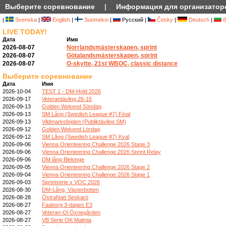
Выберите соревнование
|
Информация для организатор
|
Svenska
|
English
|
Suomeksi
|
Русский |
Česky
|
Deutsch
|
б
LIVE TODAY!
Дата
Имя
2026-08-07
Norrlandsmästerskapen, sprint
2026-08-07
Götalandsmästerskapen, sprint
2026-08-07
O-skytte, 21st WBOC, classic distance
Выберите соревнование
Дата
Имя
2026-10-04
TEST 1 - DM-Hold 2026
2026-09-17
Veterantävling 26-16
2026-09-13
Golden Wekend Söndag
2026-09-13
SM Lång (Swedish League #7) Final
2026-09-13
Vildmarksfejden (Publiktävling SM)
2026-09-12
Golden Wekend Lördag
2026-09-12
SM Lång (Swedish League #7) Kval
2026-09-06
Vienna Orienteering Challenge 2026 Stage 3
2026-09-06
Vienna Orienteering Challenge 2026 Sprint Relay
2026-09-06
DM lång Blekinge
2026-09-05
Vienna Orienteering Challenge 2026 Stage 2
2026-09-04
Vienna Orienteering Challenge 2026 Stage 1
2026-09-03
Sprintserie x VOC 2026
2026-08-30
DM-Lång, Västerbotten
2026-08-28
ÖstraNatt Seskarö
2026-08-27
Faaborg 3-dages E3
2026-08-27
Veteran-Ol Öxnegården
2026-08-27
VB Serie OK Malmia