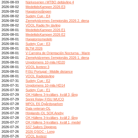
2026-08-03
Närkeserien i MTBO deltävling 4
2026-08-02
MedeltidsKampen 2026 E3
2026-08-02
Hagatorpslången
2026-08-02
Sudety Cup - E4
2026-08-02
Ziemeļvidzemes čempionāts 2026 2. diena
2026-08-02
VÖOL Radio Ny tävling
2026-08-01
MedeltidsKampen 2026 E1
2026-08-01
MedeltidsKampen 2026 E2
2026-08-01
Hagatorpsmedeln
2026-08-01
Sudety Cup - E3
2026-08-01
BLTM 2026
2026-08-01
V Carreira de Orientación Nocturna - Marin
2026-08-01
Ziemeļvidzemes čempionāts 2026 1. diena
2026-08-01
Ungdomens 10-mila HD20
2026-08-01
VOOL livetest 3
2026-08-01
FISU Portugal - Middle distance
2026-08-01
VOOL Radiotävling
2026-07-31
Sudety Cup - E2
2026-07-31
Ungdomens 10-mila HD14
2026-07-30
Sudety Cup - E1
2026-07-29
OK Hällens 3-kvällars, kväll 3, lång
2026-07-29
Sprint Relay FISU WUCO
2026-07-28
MPOL E6 Ögårdsparken
2026-07-28
Dala veteran-OL
2026-07-28
Höglands-OL SOK Aneby
2026-07-28
OK Hällens 3-kvällars, kväll 2, lång
2026-07-27
OK Hällens 3-kvällars, kväll 1, medel
2026-07-26
SS7 Sailors Diggings
2026-07-26
2026 QSOC - Long
2026-07-26
VÖOL livetest