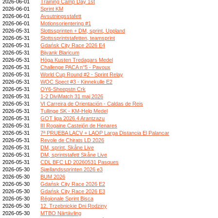
2026-06-01
Training Camp Day 1st
2026-06-01
Sprint KM
2026-06-01
Avsutningsstafett
2026-06-01
Motionsorientering #1
2026-05-31
Slottssprinten + DM, sprint, Uppland
2026-05-31
Slottssprintstafetten, teamsprint
2026-05-31
Gdańsk City Race 2026 E4
2026-05-31
Bijvank Blaricum
2026-05-31
Höga Kusten Tredagars Medel
2026-05-31
Challenge PACA n°5 - Pavoux
2026-05-31
World Cup Round #2 - Sprint Relay
2026-05-31
WOC Spect #3 - Kinnekulle E2
2026-05-31
OY6-Sheepstn Crk
2026-05-31
1-2 DiviMatch 31 maj 2026
2026-05-31
VI Carreira de Orientación - Caldas de Reis
2026-05-31
Tullinge SK - KM-Helg Medel
2026-05-31
GOT liga 2026.4 Arantzazu
2026-05-31
III Rogaine Castejón de Henares
2026-05-31
7ª PRUEBA LACV + LAOP Larga Distancia El Palancar
2026-05-31
Revole de Chirats LD 2026
2026-05-31
DM, sprint, Skåne Live
2026-05-31
DM, sprintstafett Skåne Live
2026-05-31
CDL BFC LD 20260531 Pasques
2026-05-30
Sjællandssprinten 2026 e3
2026-05-30
BUM 2026
2026-05-30
Gdańsk City Race 2026 E2
2026-05-30
Gdańsk City Race 2026 E3
2026-05-30
Régionale Sprint Bisca
2026-05-30
12. Trzebnickie Dni Rodziny
2026-05-30
MTBO Närtävling