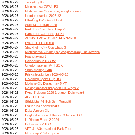
2026-05-27
Trarydsgrillen
2026-05-27
Mistrzostwa CSWL E3
2026-05-27
Mistrzostwa Orientuj się w aglomeracji
2026-05-27
Ungdomsserien 2026 #2
2026-05-27
Ultralång-DM Gästrikland
2026-05-27
Skolmästerskap 2026
2026-05-27
Park Tour Värmland Etapp 3
2026-05-27
Park Tour Värmland, Kil E4
2026-05-27
ACING TROFEO SAN FERNANDO
2026-05-27
PAOT N°4 La Torse
2026-05-27
Stockholm City Cup Etapp 3
2026-05-27
Mistrzostwa Orientuj się w aglomeracji - dziewczyn
2026-05-26
Poängtävling 1
2026-05-26
Dalaserien MTBO #2
2026-05-26
Ungdomsserien #4 TSOK
2026-05-26
Sprint träning FAIK
2026-05-26
Friskvårdslunken 2026-05-28
2026-05-26
Göteborg Sprint Cup, #3
2026-05-26
Motions-OL Borås 4 av 5 VT
2026-05-26
Roslagsmästerskap och Till Skogs 2
2026-05-26
Fyns-5-dages 2026 1 etape i Dalumgård
2026-05-26
AG CDCO84
2026-05-26
Sörklubbs #6 Bollnäs - Rengsjö
2026-05-26
Eskilstuna sprintcup #3
2026-05-26
Dala Veteran OL
2026-05-26
Höglandsserien deltävling 3 Nässjö OK
2026-05-26
U-Ringen Etapp 2 2026
2026-05-26
Dalaserien MTBO
2026-05-26
VPT 3 - Västmanland Park Tour
2026-05-26
Metrocup 2026 etape 4