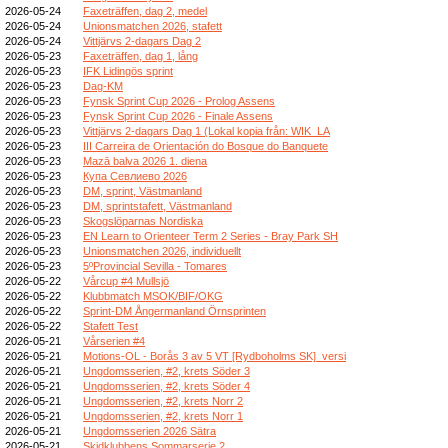
2026-05-24
Faxeträffen, dag 2, medel
2026-05-24
Unionsmatchen 2026, stafett
2026-05-24
Vittjärvs 2-dagars Dag 2
2026-05-23
Faxeträffen, dag 1, lång
2026-05-23
IFK Lidingös sprint
2026-05-23
Dag-KM
2026-05-23
Fynsk Sprint Cup 2026 - Prolog Assens
2026-05-23
Fynsk Sprint Cup 2026 - Finale Assens
2026-05-23
Vittjärvs 2-dagars Dag 1 (Lokal kopia från: WIK_LA
2026-05-23
III Carreira de Orientación do Bosque do Banquete
2026-05-23
Mazā balva 2026 1. diena
2026-05-23
Купа Севлиево 2026
2026-05-23
DM, sprint, Västmanland
2026-05-23
DM, sprintstafett, Västmanland
2026-05-23
Skogslöparnas Nordiska
2026-05-23
EN Learn to Orienteer Term 2 Series - Bray Park SH
2026-05-23
Unionsmatchen 2026, individuellt
2026-05-23
5ºProvincial Sevilla - Tomares
2026-05-22
Vårcup #4 Mullsjö
2026-05-22
Klubbmatch MSOK/BIF/OKG
2026-05-22
Sprint-DM Ångermanland Örnsprinten
2026-05-22
Stafett Test
2026-05-21
Vårserien #4
2026-05-21
Motions-OL - Borås 3 av 5 VT [Rydboholms SK]_versi
2026-05-21
Ungdomsserien, #2, krets Söder 3
2026-05-21
Ungdomsserien, #2, krets Söder 4
2026-05-21
Ungdomsserien, #2, krets Norr 2
2026-05-21
Ungdomsserien, #2, krets Norr 1
2026-05-21
Ungdomsserien 2026 Sätra
2026-05-21
Skidklubbens Sommarserie 2