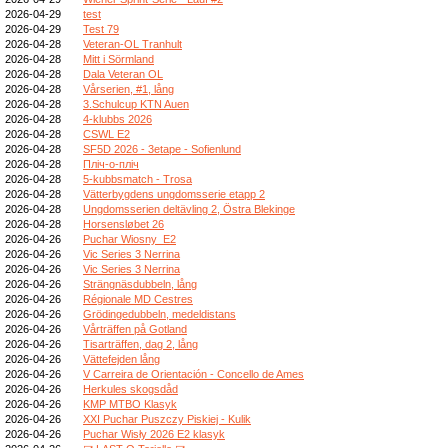
2026-04-29
test
2026-04-29
Test 79
2026-04-28
Veteran-OL Tranhult
2026-04-28
Mitt i Sörmland
2026-04-28
Dala Veteran OL
2026-04-28
Vårserien, #1, lång
2026-04-28
3.Schulcup KTN Auen
2026-04-28
4-klubbs 2026
2026-04-28
CSWL E2
2026-04-28
SF5D 2026 - 3etape - Sofienlund
2026-04-28
Пліч-о-пліч
2026-04-28
5-kubbsmatch - Trosa
2026-04-28
Vätterbygdens ungdomsserie etapp 2
2026-04-28
Ungdomsserien deltävling 2, Östra Blekinge
2026-04-28
Horsensløbet 26
2026-04-26
Puchar Wiosny_E2
2026-04-26
Vic Series 3 Nerrina
2026-04-26
Vic Series 3 Nerrina
2026-04-26
Strängnäsdubbeln, lång
2026-04-26
Régionale MD Cestres
2026-04-26
Grödingedubbeln, medeldistans
2026-04-26
Vårträffen på Gotland
2026-04-26
Tisarträffen, dag 2, lång
2026-04-26
Vättefejden lång
2026-04-26
V Carreira de Orientación - Concello de Ames
2026-04-26
Herkules skogsdåd
2026-04-26
KMP MTBO Klasyk
2026-04-26
XXI Puchar Puszczy Piskiej - Kulik
2026-04-26
Puchar Wisły 2026 E2 klasyk