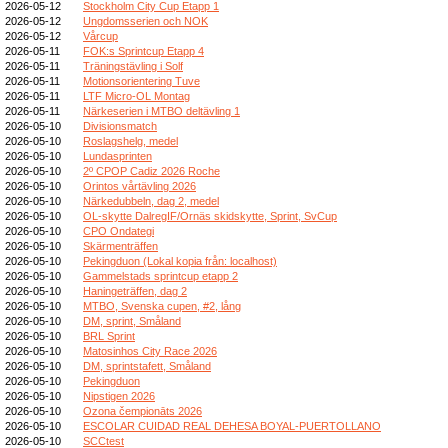
2026-05-12
Stockholm City Cup Etapp 1
2026-05-12
Ungdomsserien och NOK
2026-05-12
Vårcup
2026-05-11
FOK:s Sprintcup Etapp 4
2026-05-11
Träningstävling i Solf
2026-05-11
Motionsorientering Tuve
2026-05-11
LTF Micro-OL Montag
2026-05-11
Närkeserien i MTBO deltävling 1
2026-05-10
Divisionsmatch
2026-05-10
Roslagshelg, medel
2026-05-10
Lundasprinten
2026-05-10
2º CPOP Cadiz 2026 Roche
2026-05-10
Orintos vårtävling 2026
2026-05-10
Närkedubbeln, dag 2, medel
2026-05-10
OL-skytte DalregIF/Ornäs skidskytte, Sprint, SvCup
2026-05-10
CPO Ondategi
2026-05-10
Skärmenträffen
2026-05-10
Pekingduon (Lokal kopia från: localhost)
2026-05-10
Gammelstads sprintcup etapp 2
2026-05-10
Haningeträffen, dag 2
2026-05-10
MTBO, Svenska cupen, #2, lång
2026-05-10
DM, sprint, Småland
2026-05-10
BRL Sprint
2026-05-10
Matosinhos City Race 2026
2026-05-10
DM, sprintstafett, Småland
2026-05-10
Pekingduon
2026-05-10
Nipstigen 2026
2026-05-10
Ozona čempionāts 2026
2026-05-10
ESCOLAR CUIDAD REAL DEHESA BOYAL-PUERTOLLANO
2026-05-10
SCCtest