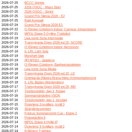
2026-07-25
BCCC Sprints
2026-07-25
2026 QSOC - Mass Start
2026-07-25
2026 QSOC - Sprint
2026-07-25
Grand Prix Silesia 2026 - E2
2026-07-25
Rajd Konwalii
2026-07-24
Grand Prix Silesia 2026 E1
2026-07-22
O-Ringen Göteborg Indoor, Campus Johanneberg
2026-07-21
MPOL Etapp 5 Gyllins Trädgård
2026-07-19
Liga norte Soria Intermedia
2026-07-19
Transylvania Open 2026-ed.25, SCORE
2026-07-19
O-Ringen Göteborg Indoor, Aeroseum
2026-07-19
6. LRL Lahr-Sulz
2026-07-19
Morphett Vale
2026-07-19
ДП МТБО - Щафета
2026-07-19
O-Ringen Göteborg, Bagheerastafetten
2026-07-18
Liga norte Soria Media
2026-07-18
Transylvania Open 2026-ed.25, LD
2026-07-18
Orientação Ribeira Brava-https://ctmpontadosol.pt
2026-07-18
5. LRL Baden-Württemberg
2026-07-17
Transylvania Open 2026-ed.25, MD
2026-07-17
Tivedsmedeln, dag 2, fredag
2026-07-16
Sommarnärtävling VSOK
2026-07-16
Tivedsmedeln, dag 1, torsdag
2026-07-15
Österlens 3-kvällars, kväll 3
2026-07-15
Skärgårdssprinten
2026-07-15
Friskus Sommarsprint Cup - Etapp 2
2026-07-14
Poängtävling 6
2026-07-14
MPOL Etapp 4 Hyllie IP
2026-07-14
Österlens 3-kvällars, kväll 2
2026-07-14
Kråkberg Triathlon