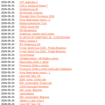
2026-05-26
VPT deltävling 3
2026-05-25
FOK:s Sprintcup Etapp 7
2026-05-25
Ungdomscup #1
2026-05-25
SA Schools Champs
2026-05-25
Pinseløb Store Dyrehave 2026
2026-05-25
Купа Деветашко плато - 2
2026-05-25
Motionsorientering Tuve
2026-05-25
TMOK Sprint-KM
2026-05-24
KM långdistans
2026-05-24
Snättringe: träning med Livelox
2026-05-24
EL BOSQUE HABITADO 26 - CORTEGANA
2026-05-24
Metro League 3
2026-05-24
IFK Hedemora OK
2026-05-24
Fynsk Sprint Cup 2026 - Prolog Bogense
2026-05-24
Fynsk Sprint Cup 2026 - Finale Bogense
2026-05-24
Torgnyloppet
2026-05-24
Järfällasprinten, Ulf Radlers minne
2026-05-24
Mazā balva 2026 2. diena
2026-05-24
Prvenstvo Srbije u sprintu
2026-05-24
Prvenstvo Srbije u sprint mešovitim štafetama
2026-05-24
Купа Деветашко плато - 1
2026-05-24
Lång KM Täby OK
2026-05-24
§DM, sprint, Örebro län
2026-05-24
DM, sprintstafett, Örebro län
2026-05-24
JJDD Aranzadi Pamplona
2026-05-24
DM, sprint, Blekinge
2026-05-24
Lämmeltåget
2026-05-24
DM, sprintstafett, Blekinge
2026-05-24
Vittjärvs 2 dgrs Dag 2
2026-05-24
Lång KM Täby OK