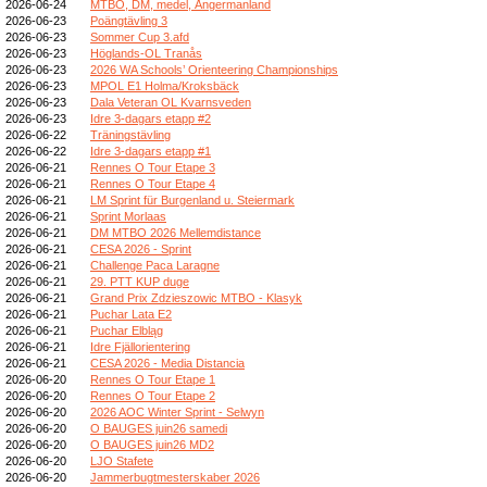
2026-06-24
MTBO, DM, medel, Ångermanland
2026-06-23
Poängtävling 3
2026-06-23
Sommer Cup 3.afd
2026-06-23
Höglands-OL Tranås
2026-06-23
2026 WA Schools’ Orienteering Championships
2026-06-23
MPOL E1 Holma/Kroksbäck
2026-06-23
Dala Veteran OL Kvarnsveden
2026-06-23
Idre 3-dagars etapp #2
2026-06-22
Träningstävling
2026-06-22
Idre 3-dagars etapp #1
2026-06-21
Rennes O Tour Etape 3
2026-06-21
Rennes O Tour Etape 4
2026-06-21
LM Sprint für Burgenland u. Steiermark
2026-06-21
Sprint Morlaas
2026-06-21
DM MTBO 2026 Mellemdistance
2026-06-21
CESA 2026 - Sprint
2026-06-21
Challenge Paca Laragne
2026-06-21
29. PTT KUP duge
2026-06-21
Grand Prix Zdzieszowic MTBO - Klasyk
2026-06-21
Puchar Lata E2
2026-06-21
Puchar Elbląg
2026-06-21
Idre Fjällorientering
2026-06-21
CESA 2026 - Media Distancia
2026-06-20
Rennes O Tour Etape 1
2026-06-20
Rennes O Tour Etape 2
2026-06-20
2026 AOC Winter Sprint - Selwyn
2026-06-20
O BAUGES juin26 samedi
2026-06-20
O BAUGES juin26 MD2
2026-06-20
LJO Stafete
2026-06-20
Jammerbugtmesterskaber 2026