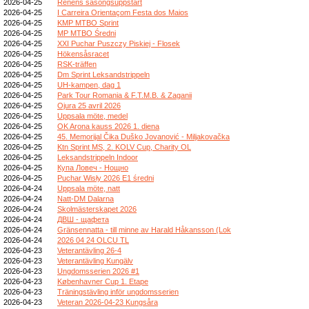
2026-04-25
Renens säsongsuppstart
2026-04-25
I Carreira Orientaçom Festa dos Maios
2026-04-25
KMP MTBO Sprint
2026-04-25
MP MTBO Średni
2026-04-25
XXI Puchar Puszczy Piskiej - Flosek
2026-04-25
Hökensåsracet
2026-04-25
RSK-träffen
2026-04-25
Dm Sprint Leksandstrippeln
2026-04-25
UH-kampen, dag 1
2026-04-25
Park Tour Romania & F.T.M.B. & Zaganii
2026-04-25
Ojura 25 avril 2026
2026-04-25
Uppsala möte, medel
2026-04-25
OK Arona kauss 2026 1. diena
2026-04-25
45. Memorijal Čika Duško Jovanović - Miljakovačka
2026-04-25
Ktn Sprint MS, 2. KOLV Cup, Charity OL
2026-04-25
Leksandstrippeln Indoor
2026-04-25
Купа Ловеч - Нощно
2026-04-25
Puchar Wisły 2026 E1 średni
2026-04-24
Uppsala möte, natt
2026-04-24
Natt-DM Dalarna
2026-04-24
Skolmästerskapet 2026
2026-04-24
ДВШ - щафета
2026-04-24
Gränsennatta - till minne av Harald Håkansson (Lok
2026-04-24
2026 04 24 OLCU TL
2026-04-23
Veterantävling 26-4
2026-04-23
Veterantävling Kungälv
2026-04-23
Ungdomsserien 2026 #1
2026-04-23
Københavner Cup 1. Etape
2026-04-23
Träningstävling inför ungdomsserien
2026-04-23
Veteran 2026-04-23 Kungsåra