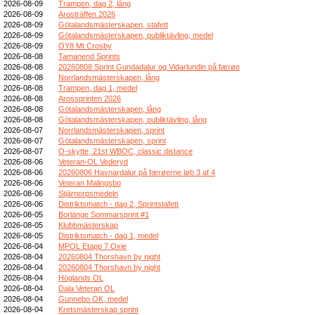
2026-08-09
Trampen, dag 2, lång
2026-08-09
Arosträffen 2026
2026-08-09
Götalandsmästerskapen, stafett
2026-08-09
Götalandsmästerskapen, publiktävling, medel
2026-08-09
OY8 Mt Crosby
2026-08-08
Tamanend Sprints
2026-08-08
20260808 Sprint Gundadalur og Vidarlundin på færøe
2026-08-08
Norrlandsmästerskapen, lång
2026-08-08
Trampen, dag 1, medel
2026-08-08
Arossprinten 2026
2026-08-08
Götalandsmästerskapen, lång
2026-08-08
Götalandsmästerskapen, publiktävling, lång
2026-08-07
Norrlandsmästerskapen, sprint
2026-08-07
Götalandsmästerskapen, sprint
2026-08-07
O-skytte, 21st WBOC, classic distance
2026-08-06
Veteran-OL Vederyd
2026-08-06
20260806 Havnardalur på færøerne løb 3 af 4
2026-08-06
Veteran Malingsbo
2026-08-06
Stjärnorpsmedeln
2026-08-06
Distriktsmatch - dag 2, Sprintstafett
2026-08-05
Borlänge Sommarsprint #1
2026-08-05
Klubbmästerskap
2026-08-05
Distriktsmatch - dag 1, medel
2026-08-04
MPOL Etapp 7 Oxie
2026-08-04
20260804 Thorshavn by night
2026-08-04
20260804 Thorshavn by night
2026-08-04
Höglands OL
2026-08-04
Dala Veteran OL
2026-08-04
Gunnebo OK, medel
2026-08-04
Kretsmästerskap sprint