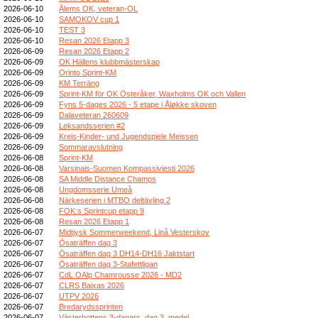
2026-06-10
Ålems OK, veteran-OL
2026-06-10
SAMOKOV cup 1
2026-06-10
TEST 3
2026-06-10
Resan 2026 Etapp 3
2026-06-09
Resan 2026 Etapp 2
2026-06-09
OK Hällens klubbmästerskap
2026-06-09
Orinto Sprint-KM
2026-06-09
KM Terräng
2026-06-09
Sprint-KM för OK Österåker, Waxholms OK och Vallen
2026-06-09
Fyns 5-dages 2026 - 5 etape i Åløkke skoven
2026-06-09
Dalaveteran 260609
2026-06-09
Leksandsserien #2
2026-06-09
Kreis-Kinder- und Jugendspiele Meissen
2026-06-09
Sommaravslutning
2026-06-08
Sprint-KM
2026-06-08
Varsinais-Suomen Kompassiviesti 2026
2026-06-08
SA Middle Distance Champs
2026-06-08
Ungdomsserie Umeå
2026-06-08
Närkeserien i MTBO deltävling 2
2026-06-08
FOK:s Sprintcup etapp 9
2026-06-08
Resan 2026 Etapp 1
2026-06-07
Midtjysk Sommerweekend, Linå Vesterskov
2026-06-07
Ösaträffen dag 3
2026-06-07
Ösaträffen dag 3 DH14-DH16 Jaktstart
2026-06-07
Ösaträffen dag 3-Stafettligan
2026-06-07
CdL OAlp Chamrousse 2026 - MD2
2026-06-07
CLRS Baixas 2026
2026-06-07
UTPV 2026
2026-06-07
Bredarydssprinten
2026-06-07
Västerbottens 3-dagars, dag 3, medel