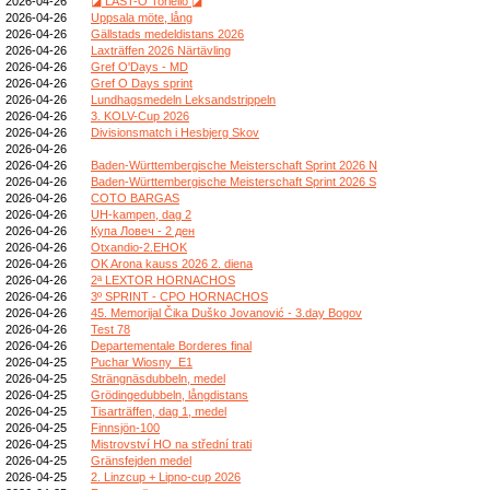
2026-04-26
◪ LAST-O Toriello ◪
2026-04-26
Uppsala möte, lång
2026-04-26
Gällstads medeldistans 2026
2026-04-26
Laxträffen 2026 Närtävling
2026-04-26
Gref O'Days - MD
2026-04-26
Gref O Days sprint
2026-04-26
Lundhagsmedeln Leksandstrippeln
2026-04-26
3. KOLV-Cup 2026
2026-04-26
Divisionsmatch i Hesbjerg Skov
2026-04-26
2026-04-26
Baden-Württembergische Meisterschaft Sprint 2026 N
2026-04-26
Baden-Württembergische Meisterschaft Sprint 2026 S
2026-04-26
COTO BARGAS
2026-04-26
UH-kampen, dag 2
2026-04-26
Купа Ловеч - 2 ден
2026-04-26
Otxandio-2.EHOK
2026-04-26
OK Arona kauss 2026 2. diena
2026-04-26
2ª LEXTOR HORNACHOS
2026-04-26
3º SPRINT - CPO HORNACHOS
2026-04-26
45. Memorijal Čika Duško Jovanović - 3.day Bogov
2026-04-26
Test 78
2026-04-26
Departementale Borderes final
2026-04-25
Puchar Wiosny_E1
2026-04-25
Strängnäsdubbeln, medel
2026-04-25
Grödingedubbeln, långdistans
2026-04-25
Tisarträffen, dag 1, medel
2026-04-25
Finnsjön-100
2026-04-25
Mistrovství HO na střední trati
2026-04-25
Gränsfejden medel
2026-04-25
2. Linzcup + Lipno-cup 2026