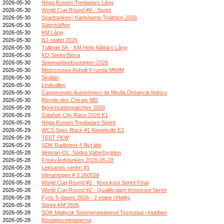
2026-05-30
Höga Kusten Tredagars Lång
2026-05-30
World Cup Round #2 - Sprint
2026-05-30
Sparbanken i Karlshamn Triathlon 2026
2026-05-30
Säterträffen
2026-05-30
KM Lång
2026-05-30
NJ-stafet 2026
2026-05-30
Tullinge SK - KM Helg Nåttarö Lång
2026-05-30
KO Sprint Bisca
2026-05-30
Sommarlandssprinten 2026
2026-05-30
Mistrzostwa Kobułt 6 runda MWiM
2026-05-30
Skällan
2026-05-30
Lindvallen
2026-05-30
Campeonato Autonómico de Media Distancia fedocv
2026-05-30
Revole des Chirats MD
2026-05-29
Björkstubbematchen 2026
2026-05-29
Gdańsk City Race 2026 E1
2026-05-29
Höga Kusten Tredagars Sprint
2026-05-29
WCS Spec Race #1 Kinnekulle E1
2026-05-29
TEST PEW
2026-05-29
SOK Radiotest 4 Nyt løb
2026-05-28
Veteran-OL, Södra Vätterbygden
2026-05-28
Friskvårdslunken 2026-05-28
2026-05-28
Leksands serien #1
2026-05-28
Utmaningen # 3 260528
2026-05-28
World Cup Round #2 - Knockout Sprint Final
2026-05-28
World Cup Round #2 - Qualification Knockout Sprint
2026-05-28
Fyns 5-dages 2026 - 2 etape i Højby
2026-05-28
Sprint-KM 2026
2026-05-28
SOK Midtjysk Sommerweekend Testsetup i klubben
2026-05-28
Roslagsveteranerna