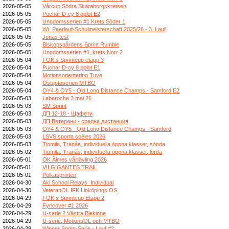
2026-05-05
Vårcup Södra Skaraborgskretsen
2026-05-05
Puchar D-cy 8 pplot E2
2026-05-05
Ungdomsserien #1 Krets Söder 1
2026-05-05
Wr. Paarlauf-Schulmeisterschaft 2025/26 - 3. Lauf
2026-05-05
Jonas test
2026-05-05
Biskopsgårdens Sprint Rumble
2026-05-05
Ungdomsserien #1, krets Norr 2
2026-05-04
FOK:s Sprintcup etapp 3
2026-05-04
Puchar D-cy 8 pplot E1
2026-05-04
Motionsorientering Tuve
2026-05-04
Östgötaserien MTBO
2026-05-04
OY4 & OY5 - Qld Long Distance Champs - Samford E2
2026-05-03
Labaroche 3 mai 26
2026-05-03
SM Sprint
2026-05-03
ДП 12-18 - Щафети
2026-05-03
ДП Ветерани - средна дистанция
2026-05-03
OY4 & OY5 - Qld Long Distance Champs - Samford
2026-05-03
LSVS sporta spēles 2026
2026-05-03
Tiomila, Tranås, individuella öppna klasser, sönda
2026-05-02
Tiomila, Tranås, individuella öppna klasser, lörda
2026-05-01
OK Älmes vårtävling 2026
2026-05-01
VII GIGANTES TRAIL
2026-05-01
Polkasprinten
2026-04-30
Akl School Relays_Individual
2026-04-30
VeteranOL IFK Linköpings OS
2026-04-29
FOK:s Sprintcup Etapp 2
2026-04-29
Fyrklöver #1 2026
2026-04-29
U-serie 2 Västra Blekinge
2026-04-29
U-serie, MotionsOL och MTBO
2026-04-29
Wiener Sprint-Serie - Lauf #2