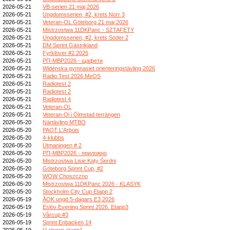
2026-05-21
VB-serien 21 maj 2026
2026-05-21
Ungdomsserien, #2, krets Norr 3
2026-05-21
Veteran-OL Göteborg 21 maj 2026
2026-05-21
Mistrzostwa 11DKPanc - SZTAFETY
2026-05-21
Ungdomsserien, #2, krets Söder 2
2026-05-21
DM Sprint Gästrikland
2026-05-21
Fyrklöver #2 2026
2026-05-21
РП-МВР2026 - щафети
2026-05-21
Widénska gymnasiet orienteringstävling 2026
2026-05-21
Radio Test 2026 MeOS
2026-05-21
Radiotest 2
2026-05-21
Radiotest 2
2026-05-21
Radiotest 4
2026-05-21
Veteran-OL
2026-05-21
Veteran-Ol i Ölmstad terrängen
2026-05-20
Närtävling MTBO
2026-05-20
PAOT L'Arbois
2026-05-20
4-klubbs
2026-05-20
Utmaningen # 2
2026-05-20
РП-МВР2026 - приложно
2026-05-20
Mistrzostwa Lisie Kąty Śerdni
2026-05-20
Göteborg Sprint Cup, #2
2026-05-20
WOW Choszczno
2026-05-20
Mistrzostwa 11DKPanc 2026 - KLASYK
2026-05-20
Stockholm City Cup Etapp 2
2026-05-19
ÅOK ungd 5-dagars E3 2026
2026-05-19
Eslöv Evening Sprint 2026. Etapp3
2026-05-19
Vårcup #3
2026-05-19
Sprint Enbacken 14
2026-05-19
U-ringen etapp1