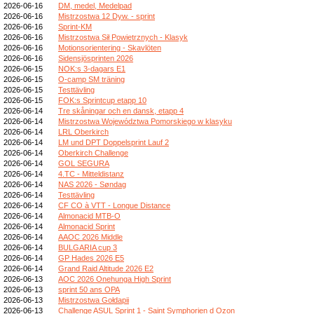
2026-06-16
DM, medel, Medelpad
2026-06-16
Mistrzostwa 12 Dyw. - sprint
2026-06-16
Sprint-KM
2026-06-16
Mistrzostwa Sił Powietrznych - Klasyk
2026-06-16
Motionsorientering - Skavlöten
2026-06-16
Sidensjösprinten 2026
2026-06-15
NOK:s 3-dagars E1
2026-06-15
O-camp SM träning
2026-06-15
Testtävling
2026-06-15
FOK:s Sprintcup etapp 10
2026-06-14
Tre skåningar och en dansk, etapp 4
2026-06-14
Mistrzostwa Województwa Pomorskiego w klasyku
2026-06-14
LRL Oberkirch
2026-06-14
LM und DPT Doppelsprint Lauf 2
2026-06-14
Oberkirch Challenge
2026-06-14
GOL SEGURA
2026-06-14
4.TC - Mitteldistanz
2026-06-14
NAS 2026 - Søndag
2026-06-14
Testtävling
2026-06-14
CF CO à VTT - Longue Distance
2026-06-14
Almonacid MTB-O
2026-06-14
Almonacid Sprint
2026-06-14
AAOC 2026 Middle
2026-06-14
BULGARIA cup 3
2026-06-14
GP Hades 2026 E5
2026-06-14
Grand Raid Altitude 2026 E2
2026-06-13
AOC 2026 Onehunga High Sprint
2026-06-13
sprint 50 ans OPA
2026-06-13
Mistrzostwa Gołdapii
2026-06-13
Challenge ASUL Sprint 1 - Saint Symphorien d Ozon