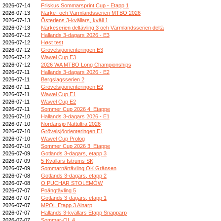
2026-07-14
Friskus Sommarsprint Cup - Etapp 1
2026-07-13
Närke- och Värmlandsserien MTBO 2026
2026-07-13
Österlens 3-kvällars, kväll 1
2026-07-13
Närkeserien deltävling 3 och Värmlandsserien deltä
2026-07-12
Hallands 3-dagars 2026 - E3
2026-07-12
Høst test
2026-07-12
Grövelsjöorienteringen E3
2026-07-12
Wawel Cup E3
2026-07-12
2026 WA MTBO Long Championships
2026-07-11
Hallands 3-dagars 2026 - E2
2026-07-11
Bergslagsserien 2
2026-07-11
Grövelsjöorienteringen E2
2026-07-11
Wawel Cup E1
2026-07-11
Wawel Cup E2
2026-07-11
Sommer Cup 2026 4. Etappe
2026-07-10
Hallands 3-dagars 2026 - E1
2026-07-10
Nordansjö Nattultra 2026
2026-07-10
Grövelsjöorienteringen E1
2026-07-10
Wawel Cup Prolog
2026-07-10
Sommer Cup 2026 3. Etappe
2026-07-09
Gotlands 3-dagars, etapp 3
2026-07-09
5-Kvällars Istrums SK
2026-07-09
Sommarnärtävling OK Gränsen
2026-07-08
Gotlands 3-dagars, etapp 2
2026-07-08
O PUCHAR STOLEMÓW
2026-07-07
Poängtävling 5
2026-07-07
Gotlands 3-dagars, etapp 1
2026-07-07
MPOL Etapp 3 Alnarp
2026-07-07
Hallands 3-kvällars Etapp Snapparp
2026-07-07
Sommar-OL 4