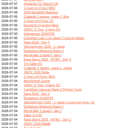
2026-07-07
Höglands-OL Nässjö OK
2026-07-06
3 Jours en Forez MD2
2026-07-06
2026 Moonlight Madness
2026-07-05
Gotlands 2-dagars, etapp 2, lång
2026-07-05
3 Jours en FOrez LD
2026-07-05
Kangaroo Crossing West
2026-07-05
JWOC O-Tour, 3-days-E3
2026-07-05
Kalvdansen 20260705
2026-07-05
Carinthian Lake Cup Stage 3 Lind ob Velden
2026-07-05
Kāpa 2026 - Day 3
2026-07-05
Vikingedysten 2026 - 2. etape
2026-07-05
Eskilstuna Weekend Etapp 3
2026-07-05
Morokulien 2-dagers, dag 2
2026-07-05
Kapa 3days 2026 - MTBO - Day 3
2026-07-05
3+3 Sälen E3
2026-07-04
Gotlands 2-dagars, etapp 1, medel
2026-07-04
JWOC 2026 Relay
2026-07-04
3 Jours en Forez MD1
2026-07-04
Beechworth Gorge
2026-07-04
JWOC O-Tour, 3-days-E2
2026-07-04
Carinthian Lakecup Stage 2 Penken Turia
2026-07-04
Kāpa 2026 - Day 2
2026-07-04
Renlunken 20260704
2026-07-04
Vikingedysten 2026 - 1. etape (Local copy from: 19
2026-07-04
Eskilstuna Weekend Etapp 2
2026-07-04
Morokulien 2-dagers, dag 1
2026-07-04
Sälen 3+3 E2
2026-07-04
Kapa 3days 2026 - MTBO - Day 2
2026-07-03
JWOC 2026 Middle
2026-07-03
Test 3 Radio