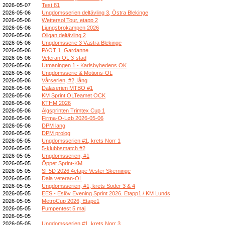
2026-05-07
Test 81
2026-05-06
Ungdomsserien deltävling 3, Östra Blekinge
2026-05-06
Wettersol Tour, etapp 2
2026-05-06
Ljungsbrokampen 2026
2026-05-06
Oligan deltävling 2
2026-05-06
Ungdomsserie 3 Västra Blekinge
2026-05-06
PAOT 1_Gardanne
2026-05-06
Veteran OL 3-stad
2026-05-06
Utmaningen 1 - Karlsbyhedens OK
2026-05-06
Ungdomsserie & Motions-OL
2026-05-06
Vårserien, #2, lång
2026-05-06
Dalaserien MTBO #1
2026-05-06
KM Sprint OLTeamet OCK
2026-05-06
KTHM 2026
2026-05-06
Älgsprinten Trimtex Cup 1
2026-05-06
Firma-O-Løb 2026-05-06
2026-05-06
DPM lang
2026-05-05
DPM prolog
2026-05-05
Ungdomsserien #1, krets Norr 1
2026-05-05
5-klubbsmatch #2
2026-05-05
Ungdomsserien, #1
2026-05-05
Öppet Sprint-KM
2026-05-05
SF5D 2026 4etape Vester Skerninge
2026-05-05
Dala veteran-OL
2026-05-05
Ungdomsserien, #1, krets Söder 3 & 4
2026-05-05
EES - Eslöv Evening Sprint 2026. Etapp1 / KM Lunds
2026-05-05
MetroCup 2026, Etape1
2026-05-05
Pumpentest 5 maj
2026-05-05
2026-05-05
Ungdomsserien #1, krets Norr 3