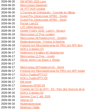
2026-06-20
DM MTBO 2026 Lang
2026-06-20
Mistrzostwa Stawigudy
2026-06-20
29. PTT KUP srednje
2026-06-20
V Carreira de Orientación - Concello de Silleda
2026-06-20
Grand Prix Zdzieszowic MTBO - Sredni
2026-06-20
Grand Prix Zdzieszowic MTBO - Sprint
2026-06-20
Puchar Lata E1
2026-06-19
LJO vidējā distance
2026-06-19
Oepfel-Trophy 2026 - Lauf 6 - Sirnach
2026-06-18
Mistrzostwa 12 Dyw. sztafety
2026-06-18
Mistrzostwa Sił Powietrznych - Sztafety
2026-06-18
Klubbmästerskap - Friskus & Nackhe
2026-06-18
Förbund och Riksmästerskap för PRO och SPF lång
2026-06-17
NOK:s 3-dagars E3
2026-06-17
Hedemora 3-kvällars #2 Stadsberget
2026-06-17
Mistrzostwa 12 Dyw. - średni
2026-06-17
Rånäs Sprint Cup Etapp 1, Rimbo
2026-06-17
2026-06-17
Mistrzostwa Sił Powietrznych - Sprint
2026-06-17
Förbund och Riksmästerskap för PRO och SPF medel
2026-06-17
KOK:s Quattro/PTV E7
2026-06-17
KOK:s Quattro/PTV E8
2026-06-17
KM sprint
2026-06-17
Dalaserien MTBO #3
2026-06-17
Trophée de CO de SQY - E3 - Parc des Sources de la
2026-06-16
NOK:s 3-dagars E2
2026-06-16
Sommer Cup 2. afd. 2026
2026-06-16
Veteran-Ol
2026-06-16
Klubbmästerskap
2026-06-16
Minitjoget i Sätila