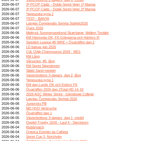
2026-06-07
3ª PCOP Cádiz - Doble Sprint Vejer 1ª Manga
2026-06-07
3ª PCOP Cádiz - Doble Sprint Vejer 2ª Manga
2026-06-07
Черешова купа 2
2026-06-07
TEST - BANYA
2026-06-07
Latvijas Čempionāts Sprinta Stafetē2026
2026-06-07
Ques 2026
2026-06-06
Midtjysk Sommerweekend Skærbøge, Mellem Testløb
2026-06-06
KM Hästveda OK, FK Göingarna och Härlövs IF
2026-06-06
Swedish League #5 WRE + Ösaträffen dag 2
2026-06-06
LD baixas juin 2026
2026-06-06
CdL OAlp Chamrousse 2026 - MD1
2026-06-06
KM Lång
2026-06-06
Vårserien, #5, lång
2026-06-06
KM Sprint Stigmännen
2026-06-06
Slättö Sand-medeln
2026-06-06
Västerbottens 3-dagars, dag 2, lång
2026-06-06
Черешова купа 1
2026-06-06
KM dag Lunds OK och Eslövs FK
2026-06-06
Ösaträffen 2026 dag 2Total HD 14-16
2026-06-06
2026 AOC Winter Sprint - Glendowie College
2026-06-06
Latvijas Čempionāts Sprintā 2026
2026-06-06
Juniorsko PB
2026-06-06
MD HVO Verbruche
2026-06-05
Ösaträffen dag 1
2026-06-05
Västerbottens 3-dagars, dag 1, medel
2026-06-05
Oepfel-Trophy 2026 - Lauf 4 - Steckborn
2026-06-04
Klubbmatch
2026-06-04
Oritoiça Estreito da Calheta
2026-06-04
Sprint Cup 3, Norsholm