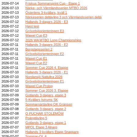
2026-07-14
Friskus Sommarsprint Cup - Etapp 1
2026-07-13
Närke- och Värmlandsserien MTBO 2026
2026-07-13
Österlens 3-kvällars, kväll 1
2026-07-13
Närkeserien deltävling 3 och Värmlandsserien deltä
2026-07-12
Hallands 3-dagars 2026 - E3
2026-07-12
Høst test
2026-07-12
Grövelsjöorienteringen E3
2026-07-12
Wawel Cup E3
2026-07-12
2026 WA MTBO Long Championships
2026-07-11
Hallands 3-dagars 2026 - E2
2026-07-11
Bergslagsserien 2
2026-07-11
Grövelsjöorienteringen E2
2026-07-11
Wawel Cup E1
2026-07-11
Wawel Cup E2
2026-07-11
Sommer Cup 2026 4. Etappe
2026-07-10
Hallands 3-dagars 2026 - E1
2026-07-10
Nordansjö Nattultra 2026
2026-07-10
Grövelsjöorienteringen E1
2026-07-10
Wawel Cup Prolog
2026-07-10
Sommer Cup 2026 3. Etappe
2026-07-09
Gotlands 3-dagars, etapp 3
2026-07-09
5-Kvällars Istrums SK
2026-07-09
Sommarnärtävling OK Gränsen
2026-07-08
Gotlands 3-dagars, etapp 2
2026-07-08
O PUCHAR STOLEMÓW
2026-07-07
Poängtävling 5
2026-07-07
Gotlands 3-dagars, etapp 1
2026-07-07
MPOL Etapp 3 Alnarp
2026-07-07
Hallands 3-kvällars Etapp Snapparp
2026-07-07
Sommar-OL 4