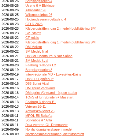
2026-08-26
Bergslagsserien 4
2026-08-26
Userie 6 V Blekinge
2026-08-26
Albaniløbet 26
2026-08-25
Willemoesløbet 26
2026-08-25
Höglandsserien deltävling 4
2026-08-23
CFLD 2026
2026-08-23
Kilsbergsträffen, dag 2, medel (publiktävling SM)
2026-08-23
SM, stafett
2026-08-22
CF relais
2026-08-22
Kilsbergsträffen, dag 1, medel (publiktävling SM)
2026-08-22
DM Mellem
2026-08-22
SM Medel, final
2026-08-21
D88 MD Monthureux sur Saône
2026-08-21
SM Medel, kval
2026-08-20
Faaborg 3-dages E2
2026-08-19
Bergslagsserien 3
2026-08-19
Inter-régionale MD - Luxeuil-les-Bains
2026-08-17
D88 LD Tignécourt
2026-08-16
D88 Sprint Vittel
2026-08-16
DM sprint Värmland
2026-08-16
DM sprint Värmland - öppen stafett
2026-08-14
TOnS of fun Sprinten + Masstart
2026-08-13
Faaborg 3-dages E1
2026-08-13
Veteran 26-11
2026-08-13
Antvorskovløbet 26
2026-08-11
MPOL E8 Bulltofta
2026-08-11
Sörklubbs #7 Alfta
2026-08-11
Dala veteran-OL Domnarvet
2026-08-09
Norrlandsmästerskapen, medel
2026-08-09
Norrlandsmästerskapen, distriktsstafett