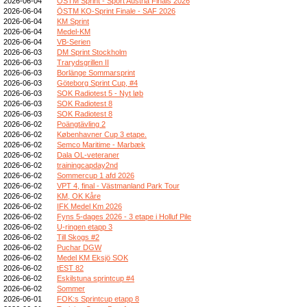
2026-06-04
ÖSTM Sprint - Sport Austria Finals 2026
2026-06-04
ÖSTM KO-Sprint Finale - SAF 2026
2026-06-04
KM Sprint
2026-06-04
Medel-KM
2026-06-04
VB-Serien
2026-06-03
DM Sprint Stockholm
2026-06-03
Trarydsgrillen II
2026-06-03
Borlänge Sommarsprint
2026-06-03
Göteborg Sprint Cup, #4
2026-06-03
SOK Radiotest 5 - Nyt løb
2026-06-03
SOK Radiotest 8
2026-06-03
SOK Radiotest 8
2026-06-02
Poängtävling 2
2026-06-02
Københavner Cup 3 etape.
2026-06-02
Semco Maritime - Marbæk
2026-06-02
Dala OL-veteraner
2026-06-02
trainingcapday2nd
2026-06-02
Sommercup 1 afd 2026
2026-06-02
VPT 4, final - Västmanland Park Tour
2026-06-02
KM, OK Kåre
2026-06-02
IFK Medel Km 2026
2026-06-02
Fyns 5-dages 2026 - 3 etape i Holluf Pile
2026-06-02
U-ringen etapp 3
2026-06-02
Till Skogs #2
2026-06-02
Puchar DGW
2026-06-02
Medel KM Eksjö SOK
2026-06-02
tEST 82
2026-06-02
Eskilstuna sprintcup #4
2026-06-02
Sommer
2026-06-01
FOK:s Sprintcup etapp 8