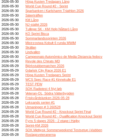
2026-05-30
Höga Kusten Tredagars Lång
2026-05-30
World Cup Round #2 - Sprint
2026-05-30
Sparbanken i Karlshamn Triathlon 2026
2026-05-30
Säterträffen
2026-05-30
KM Lång
2026-05-30
NJ-stafet 2026
2026-05-30
Tullinge SK - KM Helg Nåttarö Lång
2026-05-30
KO Sprint Bisca
2026-05-30
Sommarlandssprinten 2026
2026-05-30
Mistrzostwa Kobułt 6 runda MWiM
2026-05-30
Skällan
2026-05-30
Lindvallen
2026-05-30
Campeonato Autonómico de Media Distancia fedocv
2026-05-30
Revole des Chirats MD
2026-05-29
Björkstubbematchen 2026
2026-05-29
Gdańsk City Race 2026 E1
2026-05-29
Höga Kusten Tredagars Sprint
2026-05-29
WCS Spec Race #1 Kinnekulle E1
2026-05-29
TEST PEW
2026-05-29
SOK Radiotest 4 Nyt løb
2026-05-28
Veteran-OL, Södra Vätterbygden
2026-05-28
Friskvårdslunken 2026-05-28
2026-05-28
Leksands serien #1
2026-05-28
Utmaningen # 3 260528
2026-05-28
World Cup Round #2 - Knockout Sprint Final
2026-05-28
World Cup Round #2 - Qualification Knockout Sprint
2026-05-28
Fyns 5-dages 2026 - 2 etape i Højby
2026-05-28
Sprint-KM 2026
2026-05-28
SOK Midtjysk Sommerweekend Testsetup i klubben
2026-05-28
Roslagsveteranerna