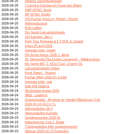
2026-04-25
Renens säsongsuppstart
2026-04-25
I Carreira Orientaçom Festa dos Maios
2026-04-25
KMP MTBO Sprint
2026-04-25
MP MTBO Średni
2026-04-25
XXI Puchar Puszczy Piskiej - Flosek
2026-04-25
Hökensåsracet
2026-04-25
RSK-träffen
2026-04-25
Dm Sprint Leksandstrippeln
2026-04-25
UH-kampen, dag 1
2026-04-25
Park Tour Romania & F.T.M.B. & Zaganii
2026-04-25
Ojura 25 avril 2026
2026-04-25
Uppsala möte, medel
2026-04-25
OK Arona kauss 2026 1. diena
2026-04-25
45. Memorijal Čika Duško Jovanović - Miljakovačka
2026-04-25
Ktn Sprint MS, 2. KOLV Cup, Charity OL
2026-04-25
Leksandstrippeln Indoor
2026-04-25
Купа Ловеч - Нощно
2026-04-25
Puchar Wisły 2026 E1 średni
2026-04-24
Uppsala möte, natt
2026-04-24
Natt-DM Dalarna
2026-04-24
Skolmästerskapet 2026
2026-04-24
ДВШ - щафета
2026-04-24
Gränsennatta - till minne av Harald Håkansson (Lok
2026-04-24
2026 04 24 OLCU TL
2026-04-23
Veterantävling 26-4
2026-04-23
Veterantävling Kungälv
2026-04-23
Ungdomsserien 2026 #1
2026-04-23
Københavner Cup 1. Etape
2026-04-23
Träningstävling inför ungdomsserien
2026-04-23
Veteran 2026-04-23 Kungsåra