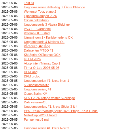
2026-05-07
Test 81
2026-05-06
Ungdomsserien deltävling 3, Östra Blekinge
2026-05-06
Wettersol Tour, etapp 2
2026-05-06
Ljungsbrokampen 2026
2026-05-06
Oligan deltävling 2
2026-05-06
Ungdomsserie 3 Västra Blekinge
2026-05-06
PAOT 1_Gardanne
2026-05-06
Veteran OL 3-stad
2026-05-06
Utmaningen 1 - Karlsbyhedens OK
2026-05-06
Ungdomsserie & Motions-OL
2026-05-06
Vårserien, #2, lång
2026-05-06
Dalaserien MTBO #1
2026-05-06
KM Sprint OLTeamet OCK
2026-05-06
KTHM 2026
2026-05-06
Älgsprinten Trimtex Cup 1
2026-05-06
Firma-O-Løb 2026-05-06
2026-05-06
DPM lang
2026-05-05
DPM prolog
2026-05-05
Ungdomsserien #1, krets Norr 1
2026-05-05
5-klubbsmatch #2
2026-05-05
Ungdomsserien, #1
2026-05-05
Öppet Sprint-KM
2026-05-05
SF5D 2026 4etape Vester Skerninge
2026-05-05
Dala veteran-OL
2026-05-05
Ungdomsserien, #1, krets Söder 3 & 4
2026-05-05
EES - Eslöv Evening Sprint 2026. Etapp1 / KM Lunds
2026-05-05
MetroCup 2026, Etape1
2026-05-05
Pumpentest 5 maj
2026-05-05
2026-05-05
Ungdomsserien #1, krets Norr 3