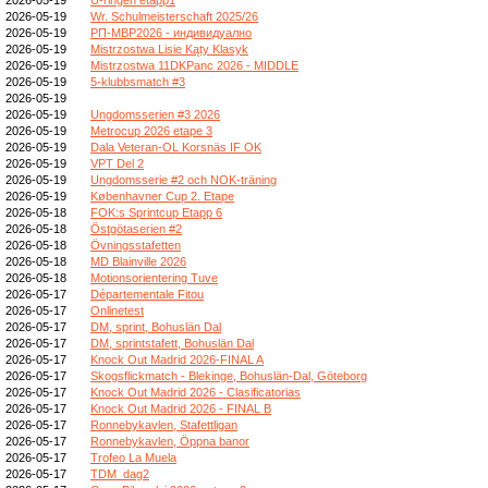
2026-05-19
Wr. Schulmeisterschaft 2025/26
2026-05-19
РП-МВР2026 - индивидуално
2026-05-19
Mistrzostwa Lisie Kąty Klasyk
2026-05-19
Mistrzostwa 11DKPanc 2026 - MIDDLE
2026-05-19
5-klubbsmatch #3
2026-05-19
2026-05-19
Ungdomsserien #3 2026
2026-05-19
Metrocup 2026 etape 3
2026-05-19
Dala Veteran-OL Korsnäs IF OK
2026-05-19
VPT Del 2
2026-05-19
Ungdomsserie #2 och NOK-träning
2026-05-19
Københavner Cup 2. Etape
2026-05-18
FOK:s Sprintcup Etapp 6
2026-05-18
Östgötaserien #2
2026-05-18
Övningsstafetten
2026-05-18
MD Blainville 2026
2026-05-18
Motionsorientering Tuve
2026-05-17
Départementale Fitou
2026-05-17
Onlinetest
2026-05-17
DM, sprint, Bohuslän Dal
2026-05-17
DM, sprintstafett, Bohuslän Dal
2026-05-17
Knock Out Madrid 2026-FINAL A
2026-05-17
Skogsflickmatch - Blekinge, Bohuslän-Dal, Göteborg
2026-05-17
Knock Out Madrid 2026 - Clasificatorias
2026-05-17
Knock Out Madrid 2026 - FINAL B
2026-05-17
Ronnebykavlen, Stafettligan
2026-05-17
Ronnebykavlen, Öppna banor
2026-05-17
Trofeo La Muela
2026-05-17
TDM_dag2