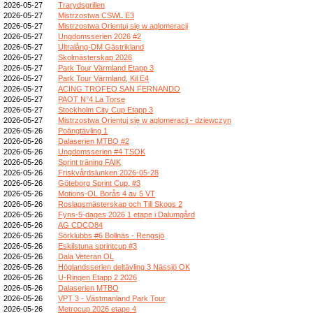
2026-05-27
Trarydsgrillen
2026-05-27
Mistrzostwa CSWL E3
2026-05-27
Mistrzostwa Orientuj się w aglomeracji
2026-05-27
Ungdomsserien 2026 #2
2026-05-27
Ultralång-DM Gästrikland
2026-05-27
Skolmästerskap 2026
2026-05-27
Park Tour Värmland Etapp 3
2026-05-27
Park Tour Värmland, Kil E4
2026-05-27
ACING TROFEO SAN FERNANDO
2026-05-27
PAOT N°4 La Torse
2026-05-27
Stockholm City Cup Etapp 3
2026-05-27
Mistrzostwa Orientuj się w aglomeracji - dziewczyn
2026-05-26
Poängtävling 1
2026-05-26
Dalaserien MTBO #2
2026-05-26
Ungdomsserien #4 TSOK
2026-05-26
Sprint träning FAIK
2026-05-26
Friskvårdslunken 2026-05-28
2026-05-26
Göteborg Sprint Cup, #3
2026-05-26
Motions-OL Borås 4 av 5 VT
2026-05-26
Roslagsmästerskap och Till Skogs 2
2026-05-26
Fyns-5-dages 2026 1 etape i Dalumgård
2026-05-26
AG CDCO84
2026-05-26
Sörklubbs #6 Bollnäs - Rengsjö
2026-05-26
Eskilstuna sprintcup #3
2026-05-26
Dala Veteran OL
2026-05-26
Höglandsserien deltävling 3 Nässjö OK
2026-05-26
U-Ringen Etapp 2 2026
2026-05-26
Dalaserien MTBO
2026-05-26
VPT 3 - Västmanland Park Tour
2026-05-26
Metrocup 2026 etape 4