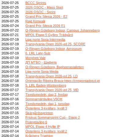
2026-07-25
BCCC Sprints
2026-07-25
2026 QSOC - Mass Start
2026-07-25
2026 QSOC - Sprint
2026-07-25
Grand Prix Silesia 2026 - E2
2026-07-25
Rajd Konwalii
2026-07-24
Grand Prix Silesia 2026 E1
2026-07-22
O-Ringen Göteborg Indoor, Campus Johanneberg
2026-07-21
MPOL Etapp 5 Gyllins Trädgård
2026-07-19
Liga norte Soria Intermedia
2026-07-19
Transylvania Open 2026-ed.25, SCORE
2026-07-19
O-Ringen Göteborg Indoor, Aeroseum
2026-07-19
6. LRL Lahr-Sulz
2026-07-19
Morphett Vale
2026-07-19
ДП МТБО - Щафета
2026-07-19
O-Ringen Göteborg, Bagheerastafetten
2026-07-18
Liga norte Soria Media
2026-07-18
Transylvania Open 2026-ed.25, LD
2026-07-18
Orientação Ribeira Brava-https://ctmpontadosol.pt
2026-07-18
5. LRL Baden-Württemberg
2026-07-17
Transylvania Open 2026-ed.25, MD
2026-07-17
Tivedsmedeln, dag 2, fredag
2026-07-16
Sommarnärtävling VSOK
2026-07-16
Tivedsmedeln, dag 1, torsdag
2026-07-15
Österlens 3-kvällars, kväll 3
2026-07-15
Skärgårdssprinten
2026-07-15
Friskus Sommarsprint Cup - Etapp 2
2026-07-14
Poängtävling 6
2026-07-14
MPOL Etapp 4 Hyllie IP
2026-07-14
Österlens 3-kvällars, kväll 2
2026-07-14
Kråkberg Triathlon