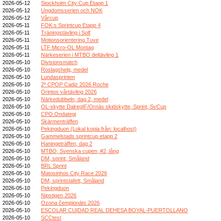
2026-05-12
Stockholm City Cup Etapp 1
2026-05-12
Ungdomsserien och NOK
2026-05-12
Vårcup
2026-05-11
FOK:s Sprintcup Etapp 4
2026-05-11
Träningstävling i Solf
2026-05-11
Motionsorientering Tuve
2026-05-11
LTF Micro-OL Montag
2026-05-11
Närkeserien i MTBO deltävling 1
2026-05-10
Divisionsmatch
2026-05-10
Roslagshelg, medel
2026-05-10
Lundasprinten
2026-05-10
2º CPOP Cadiz 2026 Roche
2026-05-10
Orintos vårtävling 2026
2026-05-10
Närkedubbeln, dag 2, medel
2026-05-10
OL-skytte DalregIF/Ornäs skidskytte, Sprint, SvCup
2026-05-10
CPO Ondategi
2026-05-10
Skärmenträffen
2026-05-10
Pekingduon (Lokal kopia från: localhost)
2026-05-10
Gammelstads sprintcup etapp 2
2026-05-10
Haningeträffen, dag 2
2026-05-10
MTBO, Svenska cupen, #2, lång
2026-05-10
DM, sprint, Småland
2026-05-10
BRL Sprint
2026-05-10
Matosinhos City Race 2026
2026-05-10
DM, sprintstafett, Småland
2026-05-10
Pekingduon
2026-05-10
Nipstigen 2026
2026-05-10
Ozona čempionāts 2026
2026-05-10
ESCOLAR CUIDAD REAL DEHESA BOYAL-PUERTOLLANO
2026-05-10
SCCtest