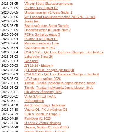
2026-05-05
Vårcup Södra Skaraborgskretsen
2026-05-05
Puchar D-cy 8 pplot E2
2026-05-05
Ungdomsserien #1 Krets Söder 1
2026-05-05
Wr. Paarlauf-Schulmeisterschaft 2025/26 - 3. Lauf
2026-05-05
Jonas test
2026-05-05
Biskopsgårdens Sprint Rumble
2026-05-05
Ungdomsserien #1, krets Norr 2
2026-05-04
FOK:s Sprintcup etapp 3
2026-05-04
Puchar D-cy 8 pplot E1
2026-05-04
Motionsorientering Tuve
2026-05-04
Östgötaserien MTBO
2026-05-04
OY4 & OY5 - Qld Long Distance Champs - Samford E2
2026-05-03
Labaroche 3 mai 26
2026-05-03
SM Sprint
2026-05-03
ДП 12-18 - Щафети
2026-05-03
ДП Ветерани - средна дистанция
2026-05-03
OY4 & OY5 - Qld Long Distance Champs - Samford
2026-05-03
LSVS sporta spēles 2026
2026-05-03
Tiomila, Tranås, individuella öppna klasser, sönda
2026-05-02
Tiomila, Tranås, individuella öppna klasser, lörda
2026-05-01
OK Älmes vårtävling 2026
2026-05-01
VII GIGANTES TRAIL
2026-05-01
Polkasprinten
2026-04-30
Akl School Relays_Individual
2026-04-30
VeteranOL IFK Linköpings OS
2026-04-29
FOK:s Sprintcup Etapp 2
2026-04-29
Fyrklöver #1 2026
2026-04-29
U-serie 2 Västra Blekinge
2026-04-29
U-serie, MotionsOL och MTBO
2026-04-29
Wiener Sprint-Serie - Lauf #2