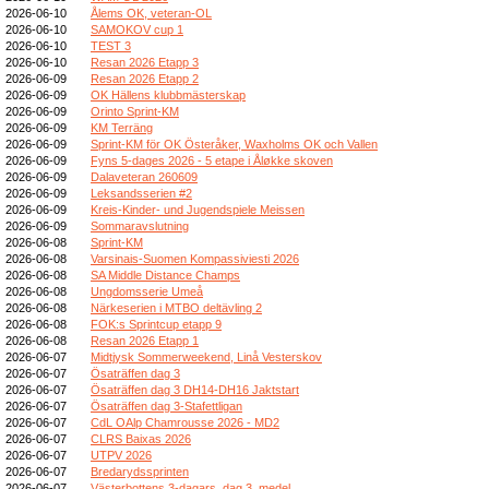
2026-06-10
Ålems OK, veteran-OL
2026-06-10
SAMOKOV cup 1
2026-06-10
TEST 3
2026-06-10
Resan 2026 Etapp 3
2026-06-09
Resan 2026 Etapp 2
2026-06-09
OK Hällens klubbmästerskap
2026-06-09
Orinto Sprint-KM
2026-06-09
KM Terräng
2026-06-09
Sprint-KM för OK Österåker, Waxholms OK och Vallen
2026-06-09
Fyns 5-dages 2026 - 5 etape i Åløkke skoven
2026-06-09
Dalaveteran 260609
2026-06-09
Leksandsserien #2
2026-06-09
Kreis-Kinder- und Jugendspiele Meissen
2026-06-09
Sommaravslutning
2026-06-08
Sprint-KM
2026-06-08
Varsinais-Suomen Kompassiviesti 2026
2026-06-08
SA Middle Distance Champs
2026-06-08
Ungdomsserie Umeå
2026-06-08
Närkeserien i MTBO deltävling 2
2026-06-08
FOK:s Sprintcup etapp 9
2026-06-08
Resan 2026 Etapp 1
2026-06-07
Midtjysk Sommerweekend, Linå Vesterskov
2026-06-07
Ösaträffen dag 3
2026-06-07
Ösaträffen dag 3 DH14-DH16 Jaktstart
2026-06-07
Ösaträffen dag 3-Stafettligan
2026-06-07
CdL OAlp Chamrousse 2026 - MD2
2026-06-07
CLRS Baixas 2026
2026-06-07
UTPV 2026
2026-06-07
Bredarydssprinten
2026-06-07
Västerbottens 3-dagars, dag 3, medel