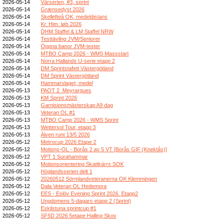
2026-05-14
Vårserien, #3, sprint
2026-05-14
Grænsedyst 2026
2026-05-14
Skellefteå OK, medeldistans
2026-05-14
Kr. Him. løb 2026
2026-05-14
DHM Staffel & LM Staffel NRW
2026-05-14
Testtävling JVM/Seniorer
2026-05-14
Öppna banor JVM-tester
2026-05-14
MTBO Camp 2026 - WMS Massstart
2026-05-14
Norra Hallands U-serie etapp 2
2026-05-14
DM Sprintstafett Västergötland
2026-05-14
DM Sprint Västergötland
2026-05-14
Hammarslaget, medel
2026-05-13
PAOT 2_Meyrargues
2026-05-13
KM Sprint 2026
2026-05-13
Garnisionsmästerskap A9 dag
2026-05-13
Veteran OL #1
2026-05-13
MTBO Camp 2026 - WMS Sprint
2026-05-13
Wettersol Tour, etapp 3
2026-05-13
Älven runt 13/5 2026
2026-05-12
Metrocup 2026 Etape 2
2026-05-12
Motions-OL - Borås 2 av 5 VT [Borås GIF (Knektås)]
2026-05-12
VPT 1 Surahammar
2026-05-12
Motionsorientering Skattkärrs SOK
2026-05-12
Höglandsserien delt 1
2026-05-12
20260512 Sörmlandveteranerna OK Klemmingen
2026-05-12
Dala Veteran OL Hedemora
2026-05-12
EES - Eslöv Evening Sprint 2026. Etapp2
2026-05-12
Ungdomens 5-dagars etapp 2 (Sprint)
2026-05-12
Eskilstuna sprintcup #1
2026-05-12
SF5D 2026 5etape Halling Skov