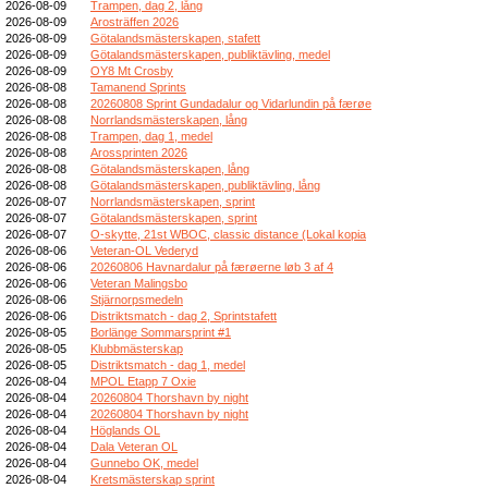
2026-08-09
Trampen, dag 2, lång
2026-08-09
Arosträffen 2026
2026-08-09
Götalandsmästerskapen, stafett
2026-08-09
Götalandsmästerskapen, publiktävling, medel
2026-08-09
OY8 Mt Crosby
2026-08-08
Tamanend Sprints
2026-08-08
20260808 Sprint Gundadalur og Vidarlundin på færøe
2026-08-08
Norrlandsmästerskapen, lång
2026-08-08
Trampen, dag 1, medel
2026-08-08
Arossprinten 2026
2026-08-08
Götalandsmästerskapen, lång
2026-08-08
Götalandsmästerskapen, publiktävling, lång
2026-08-07
Norrlandsmästerskapen, sprint
2026-08-07
Götalandsmästerskapen, sprint
2026-08-07
O-skytte, 21st WBOC, classic distance (Lokal kopia
2026-08-06
Veteran-OL Vederyd
2026-08-06
20260806 Havnardalur på færøerne løb 3 af 4
2026-08-06
Veteran Malingsbo
2026-08-06
Stjärnorpsmedeln
2026-08-06
Distriktsmatch - dag 2, Sprintstafett
2026-08-05
Borlänge Sommarsprint #1
2026-08-05
Klubbmästerskap
2026-08-05
Distriktsmatch - dag 1, medel
2026-08-04
MPOL Etapp 7 Oxie
2026-08-04
20260804 Thorshavn by night
2026-08-04
20260804 Thorshavn by night
2026-08-04
Höglands OL
2026-08-04
Dala Veteran OL
2026-08-04
Gunnebo OK, medel
2026-08-04
Kretsmästerskap sprint