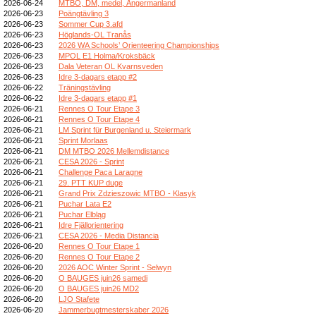
2026-06-24
MTBO, DM, medel, Ångermanland
2026-06-23
Poängtävling 3
2026-06-23
Sommer Cup 3.afd
2026-06-23
Höglands-OL Tranås
2026-06-23
2026 WA Schools’ Orienteering Championships
2026-06-23
MPOL E1 Holma/Kroksbäck
2026-06-23
Dala Veteran OL Kvarnsveden
2026-06-23
Idre 3-dagars etapp #2
2026-06-22
Träningstävling
2026-06-22
Idre 3-dagars etapp #1
2026-06-21
Rennes O Tour Etape 3
2026-06-21
Rennes O Tour Etape 4
2026-06-21
LM Sprint für Burgenland u. Steiermark
2026-06-21
Sprint Morlaas
2026-06-21
DM MTBO 2026 Mellemdistance
2026-06-21
CESA 2026 - Sprint
2026-06-21
Challenge Paca Laragne
2026-06-21
29. PTT KUP duge
2026-06-21
Grand Prix Zdzieszowic MTBO - Klasyk
2026-06-21
Puchar Lata E2
2026-06-21
Puchar Elbląg
2026-06-21
Idre Fjällorientering
2026-06-21
CESA 2026 - Media Distancia
2026-06-20
Rennes O Tour Etape 1
2026-06-20
Rennes O Tour Etape 2
2026-06-20
2026 AOC Winter Sprint - Selwyn
2026-06-20
O BAUGES juin26 samedi
2026-06-20
O BAUGES juin26 MD2
2026-06-20
LJO Stafete
2026-06-20
Jammerbugtmesterskaber 2026