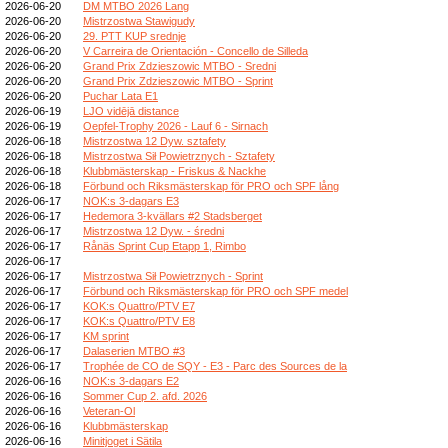
2026-06-20
DM MTBO 2026 Lang
2026-06-20
Mistrzostwa Stawigudy
2026-06-20
29. PTT KUP srednje
2026-06-20
V Carreira de Orientación - Concello de Silleda
2026-06-20
Grand Prix Zdzieszowic MTBO - Sredni
2026-06-20
Grand Prix Zdzieszowic MTBO - Sprint
2026-06-20
Puchar Lata E1
2026-06-19
LJO vidējā distance
2026-06-19
Oepfel-Trophy 2026 - Lauf 6 - Sirnach
2026-06-18
Mistrzostwa 12 Dyw. sztafety
2026-06-18
Mistrzostwa Sił Powietrznych - Sztafety
2026-06-18
Klubbmästerskap - Friskus & Nackhe
2026-06-18
Förbund och Riksmästerskap för PRO och SPF lång
2026-06-17
NOK:s 3-dagars E3
2026-06-17
Hedemora 3-kvällars #2 Stadsberget
2026-06-17
Mistrzostwa 12 Dyw. - średni
2026-06-17
Rånäs Sprint Cup Etapp 1, Rimbo
2026-06-17
2026-06-17
Mistrzostwa Sił Powietrznych - Sprint
2026-06-17
Förbund och Riksmästerskap för PRO och SPF medel
2026-06-17
KOK:s Quattro/PTV E7
2026-06-17
KOK:s Quattro/PTV E8
2026-06-17
KM sprint
2026-06-17
Dalaserien MTBO #3
2026-06-17
Trophée de CO de SQY - E3 - Parc des Sources de la
2026-06-16
NOK:s 3-dagars E2
2026-06-16
Sommer Cup 2. afd. 2026
2026-06-16
Veteran-Ol
2026-06-16
Klubbmästerskap
2026-06-16
Minitjoget i Sätila