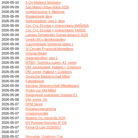
2026-05-10
II Ori Madeira Shopping
2026-05-09
San Mateo Urban Race 2026
2026-05-09
Ungdomsserie 4, Blekinge
2026-05-09
Roslagshelg, lång
2026-05-09
Närkedubbeln, dag 1, lång
2026-05-09
Cto. CyL Escolar y Universitario MAÑANA
2026-05-09
Cto. CyL Escolar y Universitario TARDE
2026-05-09
Latvijas čempionāts Garajā distancē 2026
2026-05-09
Umeå OK:s distriktstävling
2026-05-09
Gammelstads sprintcup etapp 1
2026-05-09
IV Circuito Provincial Montellano
2026-05-09
Omega Medel
2026-05-09
Haningeträffen, dag 1
2026-05-09
MTBO, Svenska cupen, #1, sprint
2026-05-09
DM, sprintstafett, Halland + Göteborg
2026-05-09
DM, sprint, Halland + Göteborg
2026-05-09
Deutsche Meisterschaft Mittel
2026-05-09
Fäbodloppet
2026-05-09
Kärntner Meisterschaft Mitteldistanz
2026-05-08
Prolog zur DM Mittel
2026-05-08
Командний чемпіонат України E1
2026-05-08
DM, sprint, XX
2026-05-07
DPM Sprint
2026-05-07
Roslagsveteranerna
2026-05-07
Ungdomstrollet
2026-05-07
Motions-OL Västerås SOK
2026-05-07
DV Pumoen Korsnäs IF OK
2026-05-07
Firma-O-Løb 20260507
2026-05-07
2026-05-07
Nissadals Ungdoms Cup