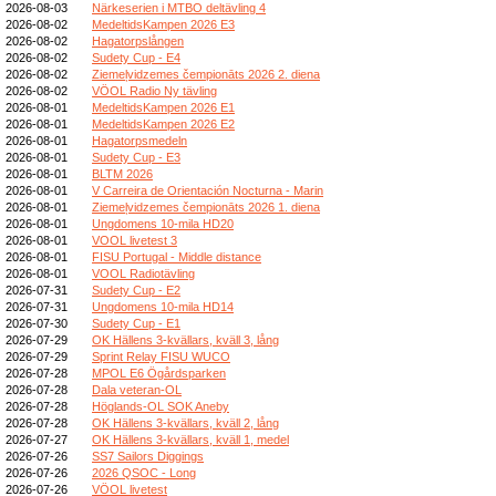
2026-08-03
Närkeserien i MTBO deltävling 4
2026-08-02
MedeltidsKampen 2026 E3
2026-08-02
Hagatorpslången
2026-08-02
Sudety Cup - E4
2026-08-02
Ziemeļvidzemes čempionāts 2026 2. diena
2026-08-02
VÖOL Radio Ny tävling
2026-08-01
MedeltidsKampen 2026 E1
2026-08-01
MedeltidsKampen 2026 E2
2026-08-01
Hagatorpsmedeln
2026-08-01
Sudety Cup - E3
2026-08-01
BLTM 2026
2026-08-01
V Carreira de Orientación Nocturna - Marin
2026-08-01
Ziemeļvidzemes čempionāts 2026 1. diena
2026-08-01
Ungdomens 10-mila HD20
2026-08-01
VOOL livetest 3
2026-08-01
FISU Portugal - Middle distance
2026-08-01
VOOL Radiotävling
2026-07-31
Sudety Cup - E2
2026-07-31
Ungdomens 10-mila HD14
2026-07-30
Sudety Cup - E1
2026-07-29
OK Hällens 3-kvällars, kväll 3, lång
2026-07-29
Sprint Relay FISU WUCO
2026-07-28
MPOL E6 Ögårdsparken
2026-07-28
Dala veteran-OL
2026-07-28
Höglands-OL SOK Aneby
2026-07-28
OK Hällens 3-kvällars, kväll 2, lång
2026-07-27
OK Hällens 3-kvällars, kväll 1, medel
2026-07-26
SS7 Sailors Diggings
2026-07-26
2026 QSOC - Long
2026-07-26
VÖOL livetest