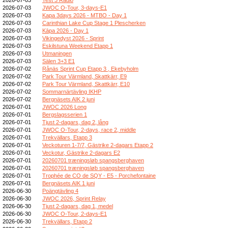
2026-07-03
JWOC O-Tour, 3-days-E1
2026-07-03
Kapa 3days 2026 - MTBO - Day 1
2026-07-03
Carinthian Lake Cup Stage 1 Plescherken
2026-07-03
Kāpa 2026 - Day 1
2026-07-03
Vikingedyst 2026 - Sprint
2026-07-03
Eskilstuna Weekend Etapp 1
2026-07-03
Utmaningen
2026-07-03
Sälen 3+3 E1
2026-07-02
Rånäs Sprint Cup Etapp 3 , Ekebyholm
2026-07-02
Park Tour Värmland, Skattkärr, E9
2026-07-02
Park Tour Värmland, Skattkärr, E10
2026-07-02
Sommarnärtävling IKHP
2026-07-02
Bergnäsets AIK 2 juni
2026-07-01
JWOC 2026 Long
2026-07-01
Bergslagsserien 1
2026-07-01
Tjust 2-dagars, dag 2, lång
2026-07-01
JWOC O-Tour, 2-days, race 2, middle
2026-07-01
Trekvällars, Etapp 3
2026-07-01
Veckoturen 1-7/7, Gästrike 2-dagars Etapp 2
2026-07-01
Veckotur, Gästrike 2-dagars E2
2026-07-01
20260701 træningsløb spangsberghaven
2026-07-01
20260701 træningsløb spangsberghaven
2026-07-01
Trophée de CO de SQY - E5 - Porchefontaine
2026-07-01
Bergnäsets AIK 1 juni
2026-06-30
Poängtävling 4
2026-06-30
JWOC 2026, Sprint Relay
2026-06-30
Tjust 2-dagars, dag 1, medel
2026-06-30
JWOC O-Tour, 2-days-E1
2026-06-30
Trekvällars, Etapp 2