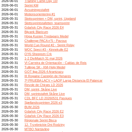
2026-06-01
Training Camp Day 1st
2026-06-01
Sprint KM
2026-06-01
Avsutningsstafett
2026-06-01
Motionsorientering #1
2026-05-31
Slottssprinten + DM, sprint, Uppland
2026-05-31
Slottssprintstafetten, teamsprint
2026-05-31
Gdańsk City Race 2026 E4
2026-05-31
Bijvank Blaricum
2026-05-31
Höga Kusten Tredagars Medel
2026-05-31
Challenge PACA n°5 - Pavoux
2026-05-31
World Cup Round #2 - Sprint Relay
2026-05-31
WOC Spect #3 - Kinnekulle E2
2026-05-31
OY6-Sheepstn Crk
2026-05-31
1-2 DiviMatch 31 maj 2026
2026-05-31
VI Carreira de Orientación - Caldas de Reis
2026-05-31
Tullinge SK - KM-Helg Medel
2026-05-31
GOT liga 2026.4 Arantzazu
2026-05-31
III Rogaine Castejón de Henares
2026-05-31
7ª PRUEBA LACV + LAOP Larga Distancia El Palancar
2026-05-31
Revole de Chirats LD 2026
2026-05-31
DM, sprint, Skåne Live
2026-05-31
DM, sprintstafett Skåne Live
2026-05-31
CDL BFC LD 20260531 Pasques
2026-05-30
Sjællandssprinten 2026 e3
2026-05-30
BUM 2026
2026-05-30
Gdańsk City Race 2026 E2
2026-05-30
Gdańsk City Race 2026 E3
2026-05-30
Régionale Sprint Bisca
2026-05-30
12. Trzebnickie Dni Rodziny
2026-05-30
MTBO Närtävling