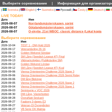
Выберите соревнование
|
Информация для организатор
|
Svenska
|
English
|
Suomeksi
|
Русский |
Česky
|
Deutsch
|
б
LIVE TODAY!
Дата
Имя
2026-08-07
Norrlandsmästerskapen, sprint
2026-08-07
Götalandsmästerskapen, sprint
2026-08-07
O-skytte, 21st WBOC, classic distance (Lokal kopia
Выберите соревнование
Дата
Имя
2026-10-04
TEST 1 - DM-Hold 2026
2026-09-17
Veterantävling 26-16
2026-09-13
Golden Wekend Söndag
2026-09-13
SM Lång (Swedish League #7) Final
2026-09-13
Vildmarksfejden (Publiktävling SM)
2026-09-12
Golden Wekend Lördag
2026-09-12
SM Lång (Swedish League #7) Kval
2026-09-06
Vienna Orienteering Challenge 2026 Stage 3
2026-09-06
Vienna Orienteering Challenge 2026 Sprint Relay
2026-09-06
DM lång Blekinge
2026-09-05
Vienna Orienteering Challenge 2026 Stage 2
2026-09-04
Vienna Orienteering Challenge 2026 Stage 1
2026-09-03
Sprintserie x VOC 2026
2026-08-30
DM-Lång, Västerbotten
2026-08-28
ÖstraNatt Seskarö
2026-08-27
Faaborg 3-dages E3
2026-08-27
Veteran-Ol Öxnegården
2026-08-27
VB Serie OK Malmia