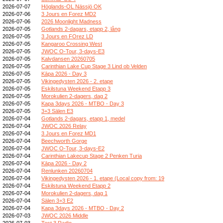
2026-07-07
Höglands-OL Nässjö OK
2026-07-06
3 Jours en Forez MD2
2026-07-06
2026 Moonlight Madness
2026-07-05
Gotlands 2-dagars, etapp 2, lång
2026-07-05
3 Jours en FOrez LD
2026-07-05
Kangaroo Crossing West
2026-07-05
JWOC O-Tour, 3-days-E3
2026-07-05
Kalvdansen 20260705
2026-07-05
Carinthian Lake Cup Stage 3 Lind ob Velden
2026-07-05
Kāpa 2026 - Day 3
2026-07-05
Vikingedysten 2026 - 2. etape
2026-07-05
Eskilstuna Weekend Etapp 3
2026-07-05
Morokulien 2-dagers, dag 2
2026-07-05
Kapa 3days 2026 - MTBO - Day 3
2026-07-05
3+3 Sälen E3
2026-07-04
Gotlands 2-dagars, etapp 1, medel
2026-07-04
JWOC 2026 Relay
2026-07-04
3 Jours en Forez MD1
2026-07-04
Beechworth Gorge
2026-07-04
JWOC O-Tour, 3-days-E2
2026-07-04
Carinthian Lakecup Stage 2 Penken Turia
2026-07-04
Kāpa 2026 - Day 2
2026-07-04
Renlunken 20260704
2026-07-04
Vikingedysten 2026 - 1. etape (Local copy from: 19
2026-07-04
Eskilstuna Weekend Etapp 2
2026-07-04
Morokulien 2-dagers, dag 1
2026-07-04
Sälen 3+3 E2
2026-07-04
Kapa 3days 2026 - MTBO - Day 2
2026-07-03
JWOC 2026 Middle
2026-07-03
Test 3 Radio