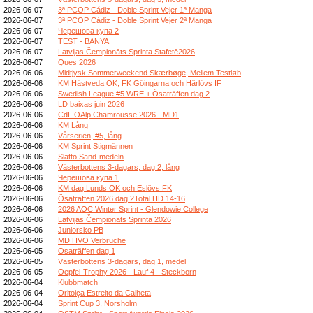
2026-06-07
3ª PCOP Cádiz - Doble Sprint Vejer 1ª Manga
2026-06-07
3ª PCOP Cádiz - Doble Sprint Vejer 2ª Manga
2026-06-07
Черешова купа 2
2026-06-07
TEST - BANYA
2026-06-07
Latvijas Čempionāts Sprinta Stafetē2026
2026-06-07
Ques 2026
2026-06-06
Midtjysk Sommerweekend Skærbøge, Mellem Testløb
2026-06-06
KM Hästveda OK, FK Göingarna och Härlövs IF
2026-06-06
Swedish League #5 WRE + Ösaträffen dag 2
2026-06-06
LD baixas juin 2026
2026-06-06
CdL OAlp Chamrousse 2026 - MD1
2026-06-06
KM Lång
2026-06-06
Vårserien, #5, lång
2026-06-06
KM Sprint Stigmännen
2026-06-06
Slättö Sand-medeln
2026-06-06
Västerbottens 3-dagars, dag 2, lång
2026-06-06
Черешова купа 1
2026-06-06
KM dag Lunds OK och Eslövs FK
2026-06-06
Ösaträffen 2026 dag 2Total HD 14-16
2026-06-06
2026 AOC Winter Sprint - Glendowie College
2026-06-06
Latvijas Čempionāts Sprintā 2026
2026-06-06
Juniorsko PB
2026-06-06
MD HVO Verbruche
2026-06-05
Ösaträffen dag 1
2026-06-05
Västerbottens 3-dagars, dag 1, medel
2026-06-05
Oepfel-Trophy 2026 - Lauf 4 - Steckborn
2026-06-04
Klubbmatch
2026-06-04
Oritoiça Estreito da Calheta
2026-06-04
Sprint Cup 3, Norsholm