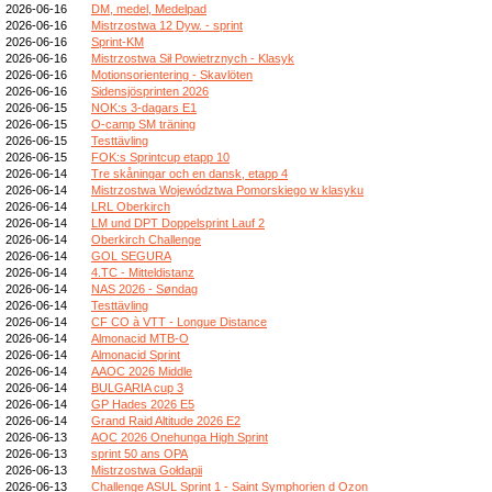
2026-06-16
DM, medel, Medelpad
2026-06-16
Mistrzostwa 12 Dyw. - sprint
2026-06-16
Sprint-KM
2026-06-16
Mistrzostwa Sił Powietrznych - Klasyk
2026-06-16
Motionsorientering - Skavlöten
2026-06-16
Sidensjösprinten 2026
2026-06-15
NOK:s 3-dagars E1
2026-06-15
O-camp SM träning
2026-06-15
Testtävling
2026-06-15
FOK:s Sprintcup etapp 10
2026-06-14
Tre skåningar och en dansk, etapp 4
2026-06-14
Mistrzostwa Województwa Pomorskiego w klasyku
2026-06-14
LRL Oberkirch
2026-06-14
LM und DPT Doppelsprint Lauf 2
2026-06-14
Oberkirch Challenge
2026-06-14
GOL SEGURA
2026-06-14
4.TC - Mitteldistanz
2026-06-14
NAS 2026 - Søndag
2026-06-14
Testtävling
2026-06-14
CF CO à VTT - Longue Distance
2026-06-14
Almonacid MTB-O
2026-06-14
Almonacid Sprint
2026-06-14
AAOC 2026 Middle
2026-06-14
BULGARIA cup 3
2026-06-14
GP Hades 2026 E5
2026-06-14
Grand Raid Altitude 2026 E2
2026-06-13
AOC 2026 Onehunga High Sprint
2026-06-13
sprint 50 ans OPA
2026-06-13
Mistrzostwa Gołdapii
2026-06-13
Challenge ASUL Sprint 1 - Saint Symphorien d Ozon