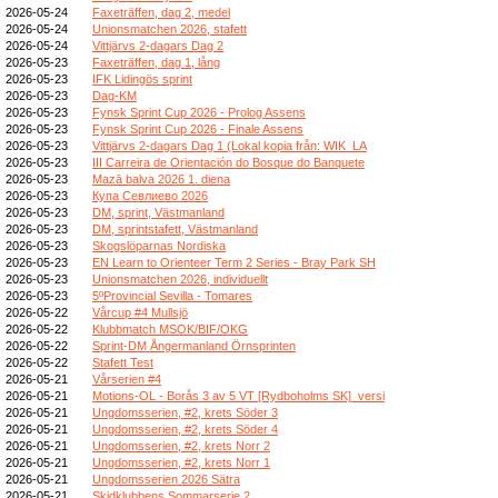
2026-05-24
Faxeträffen, dag 2, medel
2026-05-24
Unionsmatchen 2026, stafett
2026-05-24
Vittjärvs 2-dagars Dag 2
2026-05-23
Faxeträffen, dag 1, lång
2026-05-23
IFK Lidingös sprint
2026-05-23
Dag-KM
2026-05-23
Fynsk Sprint Cup 2026 - Prolog Assens
2026-05-23
Fynsk Sprint Cup 2026 - Finale Assens
2026-05-23
Vittjärvs 2-dagars Dag 1 (Lokal kopia från: WIK_LA
2026-05-23
III Carreira de Orientación do Bosque do Banquete
2026-05-23
Mazā balva 2026 1. diena
2026-05-23
Купа Севлиево 2026
2026-05-23
DM, sprint, Västmanland
2026-05-23
DM, sprintstafett, Västmanland
2026-05-23
Skogslöparnas Nordiska
2026-05-23
EN Learn to Orienteer Term 2 Series - Bray Park SH
2026-05-23
Unionsmatchen 2026, individuellt
2026-05-23
5ºProvincial Sevilla - Tomares
2026-05-22
Vårcup #4 Mullsjö
2026-05-22
Klubbmatch MSOK/BIF/OKG
2026-05-22
Sprint-DM Ångermanland Örnsprinten
2026-05-22
Stafett Test
2026-05-21
Vårserien #4
2026-05-21
Motions-OL - Borås 3 av 5 VT [Rydboholms SK]_versi
2026-05-21
Ungdomsserien, #2, krets Söder 3
2026-05-21
Ungdomsserien, #2, krets Söder 4
2026-05-21
Ungdomsserien, #2, krets Norr 2
2026-05-21
Ungdomsserien, #2, krets Norr 1
2026-05-21
Ungdomsserien 2026 Sätra
2026-05-21
Skidklubbens Sommarserie 2