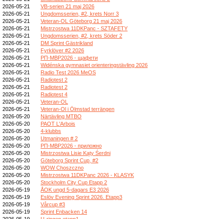
2026-05-21
VB-serien 21 maj 2026
2026-05-21
Ungdomsserien, #2, krets Norr 3
2026-05-21
Veteran-OL Göteborg 21 maj 2026
2026-05-21
Mistrzostwa 11DKPanc - SZTAFETY
2026-05-21
Ungdomsserien, #2, krets Söder 2
2026-05-21
DM Sprint Gästrikland
2026-05-21
Fyrklöver #2 2026
2026-05-21
РП-МВР2026 - щафети
2026-05-21
Widénska gymnasiet orienteringstävling 2026
2026-05-21
Radio Test 2026 MeOS
2026-05-21
Radiotest 2
2026-05-21
Radiotest 2
2026-05-21
Radiotest 4
2026-05-21
Veteran-OL
2026-05-21
Veteran-Ol i Ölmstad terrängen
2026-05-20
Närtävling MTBO
2026-05-20
PAOT L'Arbois
2026-05-20
4-klubbs
2026-05-20
Utmaningen # 2
2026-05-20
РП-МВР2026 - приложно
2026-05-20
Mistrzostwa Lisie Kąty Śerdni
2026-05-20
Göteborg Sprint Cup, #2
2026-05-20
WOW Choszczno
2026-05-20
Mistrzostwa 11DKPanc 2026 - KLASYK
2026-05-20
Stockholm City Cup Etapp 2
2026-05-19
ÅOK ungd 5-dagars E3 2026
2026-05-19
Eslöv Evening Sprint 2026. Etapp3
2026-05-19
Vårcup #3
2026-05-19
Sprint Enbacken 14
2026-05-19
U-ringen etapp1