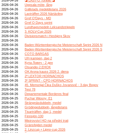
2026-04-26
◪ LAST-O Toriello ◪
2026-04-26
Uppsala möte, lång
2026-04-26
Gällstads medeldistans 2026
2026-04-26
Laxträffen 2026 Närtävling
2026-04-26
Gref O'Days - MD
2026-04-26
Gref O Days sprint
2026-04-26
Lundhagsmedeln Leksandstrippeln
2026-04-26
3. KOLV-Cup 2026
2026-04-26
Divisionsmatch i Hesbjerg Skov
2026-04-26
2026-04-26
Baden-Württembergische Meisterschaft Sprint 2026 N
2026-04-26
Baden-Württembergische Meisterschaft Sprint 2026 S
2026-04-26
COTO BARGAS
2026-04-26
UH-kampen, dag 2
2026-04-26
Купа Ловеч - 2 ден
2026-04-26
Otxandio-2.EHOK
2026-04-26
OK Arona kauss 2026 2. diena
2026-04-26
2ª LEXTOR HORNACHOS
2026-04-26
3º SPRINT - CPO HORNACHOS
2026-04-26
45. Memorijal Čika Duško Jovanović - 3.day Bogov
2026-04-26
Test 78
2026-04-26
Departementale Borderes final
2026-04-25
Puchar Wiosny_E1
2026-04-25
Strängnäsdubbeln, medel
2026-04-25
Grödingedubbeln, långdistans
2026-04-25
Tisarträffen, dag 1, medel
2026-04-25
Finnsjön-100
2026-04-25
Mistrovství HO na střední trati
2026-04-25
Gränsfejden medel
2026-04-25
2. Linzcup + Lipno-cup 2026