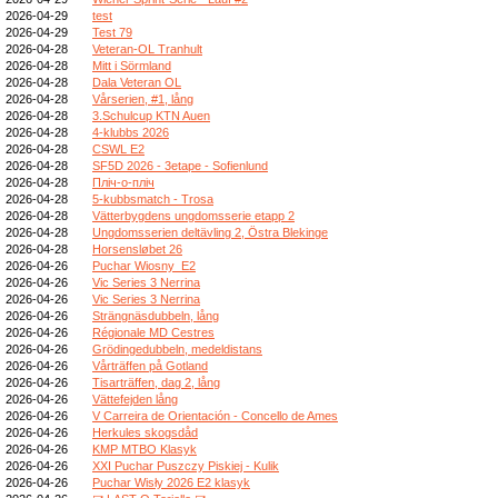
2026-04-29
test
2026-04-29
Test 79
2026-04-28
Veteran-OL Tranhult
2026-04-28
Mitt i Sörmland
2026-04-28
Dala Veteran OL
2026-04-28
Vårserien, #1, lång
2026-04-28
3.Schulcup KTN Auen
2026-04-28
4-klubbs 2026
2026-04-28
CSWL E2
2026-04-28
SF5D 2026 - 3etape - Sofienlund
2026-04-28
Пліч-о-пліч
2026-04-28
5-kubbsmatch - Trosa
2026-04-28
Vätterbygdens ungdomsserie etapp 2
2026-04-28
Ungdomsserien deltävling 2, Östra Blekinge
2026-04-28
Horsensløbet 26
2026-04-26
Puchar Wiosny_E2
2026-04-26
Vic Series 3 Nerrina
2026-04-26
Vic Series 3 Nerrina
2026-04-26
Strängnäsdubbeln, lång
2026-04-26
Régionale MD Cestres
2026-04-26
Grödingedubbeln, medeldistans
2026-04-26
Vårträffen på Gotland
2026-04-26
Tisarträffen, dag 2, lång
2026-04-26
Vättefejden lång
2026-04-26
V Carreira de Orientación - Concello de Ames
2026-04-26
Herkules skogsdåd
2026-04-26
KMP MTBO Klasyk
2026-04-26
XXI Puchar Puszczy Piskiej - Kulik
2026-04-26
Puchar Wisły 2026 E2 klasyk