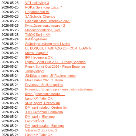
2026-05-26
VPT deltävling 3
2026-05-25
FOK:s Sprintcup Etapp 7
2026-05-25
Ungdomscup #1
2026-05-25
SA Schools Champs
2026-05-25
Pinseløb Store Dyrehave 2026
2026-05-25
Купа Деветашко плато - 2
2026-05-25
Motionsorientering Tuve
2026-05-25
TMOK Sprint-KM
2026-05-24
KM långdistans
2026-05-24
Snättringe: träning med Livelox
2026-05-24
EL BOSQUE HABITADO 26 - CORTEGANA
2026-05-24
Metro League 3
2026-05-24
IFK Hedemora OK
2026-05-24
Fynsk Sprint Cup 2026 - Prolog Bogense
2026-05-24
Fynsk Sprint Cup 2026 - Finale Bogense
2026-05-24
Torgnyloppet
2026-05-24
Järfällasprinten, Ulf Radlers minne
2026-05-24
Mazā balva 2026 2. diena
2026-05-24
Prvenstvo Srbije u sprintu
2026-05-24
Prvenstvo Srbije u sprint mešovitim štafetama
2026-05-24
Купа Деветашко плато - 1
2026-05-24
Lång KM Täby OK
2026-05-24
§DM, sprint, Örebro län
2026-05-24
DM, sprintstafett, Örebro län
2026-05-24
JJDD Aranzadi Pamplona
2026-05-24
DM, sprint, Blekinge
2026-05-24
Lämmeltåget
2026-05-24
DM, sprintstafett, Blekinge
2026-05-24
Vittjärvs 2 dgrs Dag 2
2026-05-24
Lång KM Täby OK