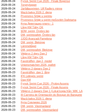
2026-05-24
Fynsk Sprint Cup 2026 - Finale Bogense
2026-05-24
Torgnyloppet
2026-05-24
Järfällasprinten, Ulf Radlers minne
2026-05-24
Mazā balva 2026 2. diena
2026-05-24
Prvenstvo Srbije u sprintu
2026-05-24
Prvenstvo Srbije u sprint mešovitim štafetama
2026-05-24
Купа Деветашко плато - 1
2026-05-24
Lång KM Täby OK
2026-05-24
§DM, sprint, Örebro län
2026-05-24
DM, sprintstafett, Örebro län
2026-05-24
JJDD Aranzadi Pamplona
2026-05-24
DM, sprint, Blekinge
2026-05-24
Lämmeltåget
2026-05-24
DM, sprintstafett, Blekinge
2026-05-24
Vittjärvs 2 dgrs Dag 2
2026-05-24
Lång KM Täby OK
2026-05-24
Faxeträffen, dag 2, medel
2026-05-24
Unionsmatchen 2026, stafett
2026-05-24
Vittjärvs 2-dagars Dag 2
2026-05-23
Faxeträffen, dag 1, lång
2026-05-23
IFK Lidingös sprint
2026-05-23
Dag-KM
2026-05-23
Fynsk Sprint Cup 2026 - Prolog Assens
2026-05-23
Fynsk Sprint Cup 2026 - Finale Assens
2026-05-23
Vittjärvs 2-dagars Dag 1 (Lokal kopia från: WIK_LA
2026-05-23
III Carreira de Orientación do Bosque do Banquete
2026-05-23
Mazā balva 2026 1. diena
2026-05-23
Купа Севлиево 2026
2026-05-23
DM, sprint, Västmanland
2026-05-23
DM, sprintstafett, Västmanland