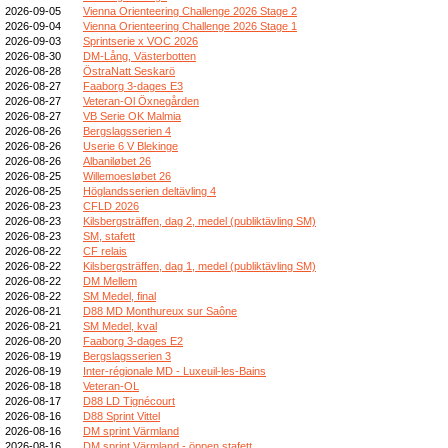
2026-09-05
Vienna Orienteering Challenge 2026 Stage 2
2026-09-04
Vienna Orienteering Challenge 2026 Stage 1
2026-09-03
Sprintserie x VOC 2026
2026-08-30
DM-Lång, Västerbotten
2026-08-28
ÖstraNatt Seskarö
2026-08-27
Faaborg 3-dages E3
2026-08-27
Veteran-Ol Öxnegården
2026-08-27
VB Serie OK Malmia
2026-08-26
Bergslagsserien 4
2026-08-26
Userie 6 V Blekinge
2026-08-26
Albaniløbet 26
2026-08-25
Willemoesløbet 26
2026-08-25
Höglandsserien deltävling 4
2026-08-23
CFLD 2026
2026-08-23
Kilsbergsträffen, dag 2, medel (publiktävling SM)
2026-08-23
SM, stafett
2026-08-22
CF relais
2026-08-22
Kilsbergsträffen, dag 1, medel (publiktävling SM)
2026-08-22
DM Mellem
2026-08-22
SM Medel, final
2026-08-21
D88 MD Monthureux sur Saône
2026-08-21
SM Medel, kval
2026-08-20
Faaborg 3-dages E2
2026-08-19
Bergslagsserien 3
2026-08-19
Inter-régionale MD - Luxeuil-les-Bains
2026-08-18
Veteran-OL
2026-08-17
D88 LD Tignécourt
2026-08-16
D88 Sprint Vittel
2026-08-16
DM sprint Värmland
2026-08-16
DM sprint Värmland - öppen stafett