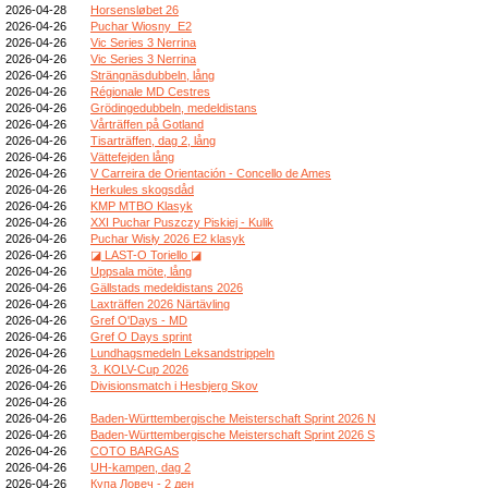
2026-04-28
Horsensløbet 26
2026-04-26
Puchar Wiosny_E2
2026-04-26
Vic Series 3 Nerrina
2026-04-26
Vic Series 3 Nerrina
2026-04-26
Strängnäsdubbeln, lång
2026-04-26
Régionale MD Cestres
2026-04-26
Grödingedubbeln, medeldistans
2026-04-26
Vårträffen på Gotland
2026-04-26
Tisarträffen, dag 2, lång
2026-04-26
Vättefejden lång
2026-04-26
V Carreira de Orientación - Concello de Ames
2026-04-26
Herkules skogsdåd
2026-04-26
KMP MTBO Klasyk
2026-04-26
XXI Puchar Puszczy Piskiej - Kulik
2026-04-26
Puchar Wisły 2026 E2 klasyk
2026-04-26
◪ LAST-O Toriello ◪
2026-04-26
Uppsala möte, lång
2026-04-26
Gällstads medeldistans 2026
2026-04-26
Laxträffen 2026 Närtävling
2026-04-26
Gref O'Days - MD
2026-04-26
Gref O Days sprint
2026-04-26
Lundhagsmedeln Leksandstrippeln
2026-04-26
3. KOLV-Cup 2026
2026-04-26
Divisionsmatch i Hesbjerg Skov
2026-04-26
2026-04-26
Baden-Württembergische Meisterschaft Sprint 2026 N
2026-04-26
Baden-Württembergische Meisterschaft Sprint 2026 S
2026-04-26
COTO BARGAS
2026-04-26
UH-kampen, dag 2
2026-04-26
Купа Ловеч - 2 ден