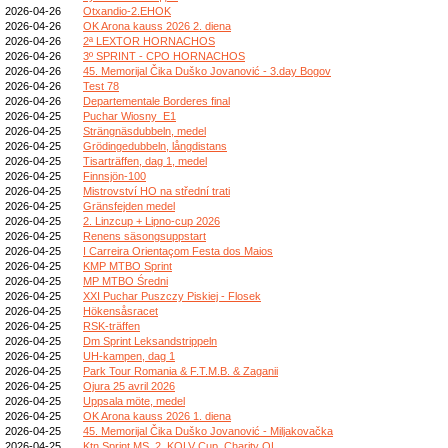
2026-04-26
Otxandio-2.EHOK
2026-04-26
OK Arona kauss 2026 2. diena
2026-04-26
2ª LEXTOR HORNACHOS
2026-04-26
3º SPRINT - CPO HORNACHOS
2026-04-26
45. Memorijal Čika Duško Jovanović - 3.day Bogov
2026-04-26
Test 78
2026-04-26
Departementale Borderes final
2026-04-25
Puchar Wiosny_E1
2026-04-25
Strängnäsdubbeln, medel
2026-04-25
Grödingedubbeln, långdistans
2026-04-25
Tisarträffen, dag 1, medel
2026-04-25
Finnsjön-100
2026-04-25
Mistrovství HO na střední trati
2026-04-25
Gränsfejden medel
2026-04-25
2. Linzcup + Lipno-cup 2026
2026-04-25
Renens säsongsuppstart
2026-04-25
I Carreira Orientaçom Festa dos Maios
2026-04-25
KMP MTBO Sprint
2026-04-25
MP MTBO Średni
2026-04-25
XXI Puchar Puszczy Piskiej - Flosek
2026-04-25
Hökensåsracet
2026-04-25
RSK-träffen
2026-04-25
Dm Sprint Leksandstrippeln
2026-04-25
UH-kampen, dag 1
2026-04-25
Park Tour Romania & F.T.M.B. & Zaganii
2026-04-25
Ojura 25 avril 2026
2026-04-25
Uppsala möte, medel
2026-04-25
OK Arona kauss 2026 1. diena
2026-04-25
45. Memorijal Čika Duško Jovanović - Miljakovačka
2026-04-25
Ktn Sprint MS, 2. KOLV Cup, Charity OL