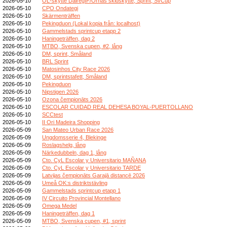
2026-05-10
OL-skytte DalregIF/Ornäs skidskytte, Sprint, SvCup
2026-05-10
CPO Ondategi
2026-05-10
Skärmenträffen
2026-05-10
Pekingduon (Lokal kopia från: localhost)
2026-05-10
Gammelstads sprintcup etapp 2
2026-05-10
Haningeträffen, dag 2
2026-05-10
MTBO, Svenska cupen, #2, lång
2026-05-10
DM, sprint, Småland
2026-05-10
BRL Sprint
2026-05-10
Matosinhos City Race 2026
2026-05-10
DM, sprintstafett, Småland
2026-05-10
Pekingduon
2026-05-10
Nipstigen 2026
2026-05-10
Ozona čempionāts 2026
2026-05-10
ESCOLAR CUIDAD REAL DEHESA BOYAL-PUERTOLLANO
2026-05-10
SCCtest
2026-05-10
II Ori Madeira Shopping
2026-05-09
San Mateo Urban Race 2026
2026-05-09
Ungdomsserie 4, Blekinge
2026-05-09
Roslagshelg, lång
2026-05-09
Närkedubbeln, dag 1, lång
2026-05-09
Cto. CyL Escolar y Universitario MAÑANA
2026-05-09
Cto. CyL Escolar y Universitario TARDE
2026-05-09
Latvijas čempionāts Garajā distancē 2026
2026-05-09
Umeå OK:s distriktstävling
2026-05-09
Gammelstads sprintcup etapp 1
2026-05-09
IV Circuito Provincial Montellano
2026-05-09
Omega Medel
2026-05-09
Haningeträffen, dag 1
2026-05-09
MTBO, Svenska cupen, #1, sprint