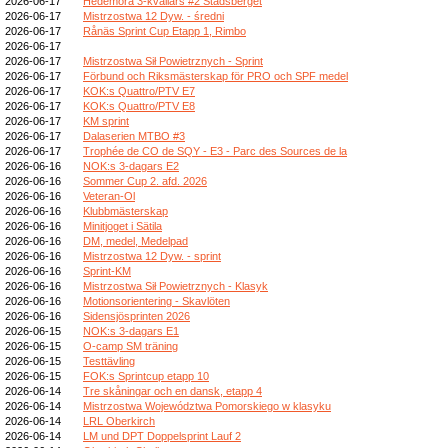
2026-06-17
Hedemora 3-kvällars #2 Stadsberget
2026-06-17
Mistrzostwa 12 Dyw. - średni
2026-06-17
Rånäs Sprint Cup Etapp 1, Rimbo
2026-06-17
2026-06-17
Mistrzostwa Sił Powietrznych - Sprint
2026-06-17
Förbund och Riksmästerskap för PRO och SPF medel
2026-06-17
KOK:s Quattro/PTV E7
2026-06-17
KOK:s Quattro/PTV E8
2026-06-17
KM sprint
2026-06-17
Dalaserien MTBO #3
2026-06-17
Trophée de CO de SQY - E3 - Parc des Sources de la
2026-06-16
NOK:s 3-dagars E2
2026-06-16
Sommer Cup 2. afd. 2026
2026-06-16
Veteran-Ol
2026-06-16
Klubbmästerskap
2026-06-16
Minitjoget i Sätila
2026-06-16
DM, medel, Medelpad
2026-06-16
Mistrzostwa 12 Dyw. - sprint
2026-06-16
Sprint-KM
2026-06-16
Mistrzostwa Sił Powietrznych - Klasyk
2026-06-16
Motionsorientering - Skavlöten
2026-06-16
Sidensjösprinten 2026
2026-06-15
NOK:s 3-dagars E1
2026-06-15
O-camp SM träning
2026-06-15
Testtävling
2026-06-15
FOK:s Sprintcup etapp 10
2026-06-14
Tre skåningar och en dansk, etapp 4
2026-06-14
Mistrzostwa Województwa Pomorskiego w klasyku
2026-06-14
LRL Oberkirch
2026-06-14
LM und DPT Doppelsprint Lauf 2