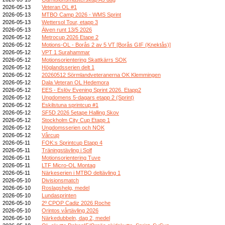
2026-05-13
Veteran OL #1
2026-05-13
MTBO Camp 2026 - WMS Sprint
2026-05-13
Wettersol Tour, etapp 3
2026-05-13
Älven runt 13/5 2026
2026-05-12
Metrocup 2026 Etape 2
2026-05-12
Motions-OL - Borås 2 av 5 VT [Borås GIF (Knektås)]
2026-05-12
VPT 1 Surahammar
2026-05-12
Motionsorientering Skattkärrs SOK
2026-05-12
Höglandsserien delt 1
2026-05-12
20260512 Sörmlandveteranerna OK Klemmingen
2026-05-12
Dala Veteran OL Hedemora
2026-05-12
EES - Eslöv Evening Sprint 2026. Etapp2
2026-05-12
Ungdomens 5-dagars etapp 2 (Sprint)
2026-05-12
Eskilstuna sprintcup #1
2026-05-12
SF5D 2026 5etape Halling Skov
2026-05-12
Stockholm City Cup Etapp 1
2026-05-12
Ungdomsserien och NOK
2026-05-12
Vårcup
2026-05-11
FOK:s Sprintcup Etapp 4
2026-05-11
Träningstävling i Solf
2026-05-11
Motionsorientering Tuve
2026-05-11
LTF Micro-OL Montag
2026-05-11
Närkeserien i MTBO deltävling 1
2026-05-10
Divisionsmatch
2026-05-10
Roslagshelg, medel
2026-05-10
Lundasprinten
2026-05-10
2º CPOP Cadiz 2026 Roche
2026-05-10
Orintos vårtävling 2026
2026-05-10
Närkedubbeln, dag 2, medel