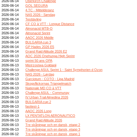
2026-06-14
Oberkirch Challenge
2026-06-14
GOL SEGURA
2026-06-14
4.TC - Mitteldistanz
2026-06-14
NAS 2026 - Søndag
2026-06-14
Testtävling
2026-06-14
CF CO à VTT - Longue Distance
2026-06-14
Almonacid MTB-O
2026-06-14
Almonacid Sprint
2026-06-14
AAOC 2026 Middle
2026-06-14
BULGARIA cup 3
2026-06-14
GP Hades 2026 E5
2026-06-14
Grand Raid Altitude 2026 E2
2026-06-13
AOC 2026 Onehunga High Sprint
2026-06-13
sprint 50 ans OPA
2026-06-13
Mistrzostwa Gołdapii
2026-06-13
Challenge ASUL Sprint 1 - Saint Symphorien d Ozon
2026-06-13
NAS 2026 - Lørdag
2026-06-13
Garciotum - COTO - Liga Madrid
2026-06-13
Skogsflickornas Triangelmatch
2026-06-13
Nationale MD CO à VTT
2026-06-13
Challenge ASUL - Communay
2026-06-13
IV Urban Trail Almedina 2026
2026-06-13
BULGARIA cup 2
2026-06-13
fasttest-1
2026-06-13
AAOC 2026 Long
2026-06-13
LX PENTATLON AERONAUTICO
2026-06-13
Grand Raid Altitude 2026
2026-06-13
Tre skåningar och en dansk, etapp 2
2026-06-13
Tre skåningar och en dansk, etapp 3
2026-06-12
Tre skåningar och en dansk, etapp 1