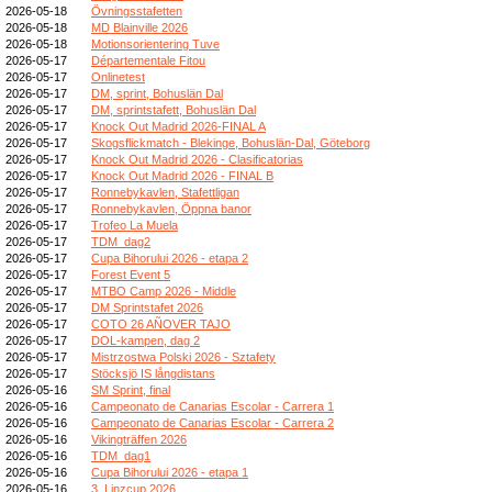
2026-05-18
Övningsstafetten
2026-05-18
MD Blainville 2026
2026-05-18
Motionsorientering Tuve
2026-05-17
Départementale Fitou
2026-05-17
Onlinetest
2026-05-17
DM, sprint, Bohuslän Dal
2026-05-17
DM, sprintstafett, Bohuslän Dal
2026-05-17
Knock Out Madrid 2026-FINAL A
2026-05-17
Skogsflickmatch - Blekinge, Bohuslän-Dal, Göteborg
2026-05-17
Knock Out Madrid 2026 - Clasificatorias
2026-05-17
Knock Out Madrid 2026 - FINAL B
2026-05-17
Ronnebykavlen, Stafettligan
2026-05-17
Ronnebykavlen, Öppna banor
2026-05-17
Trofeo La Muela
2026-05-17
TDM_dag2
2026-05-17
Cupa Bihorului 2026 - etapa 2
2026-05-17
Forest Event 5
2026-05-17
MTBO Camp 2026 - Middle
2026-05-17
DM Sprintstafet 2026
2026-05-17
COTO 26 AÑOVER TAJO
2026-05-17
DOL-kampen, dag 2
2026-05-17
Mistrzostwa Polski 2026 - Sztafety
2026-05-17
Stöcksjö IS långdistans
2026-05-16
SM Sprint, final
2026-05-16
Campeonato de Canarias Escolar - Carrera 1
2026-05-16
Campeonato de Canarias Escolar - Carrera 2
2026-05-16
Vikingträffen 2026
2026-05-16
TDM_dag1
2026-05-16
Cupa Bihorului 2026 - etapa 1
2026-05-16
3. Linzcup 2026