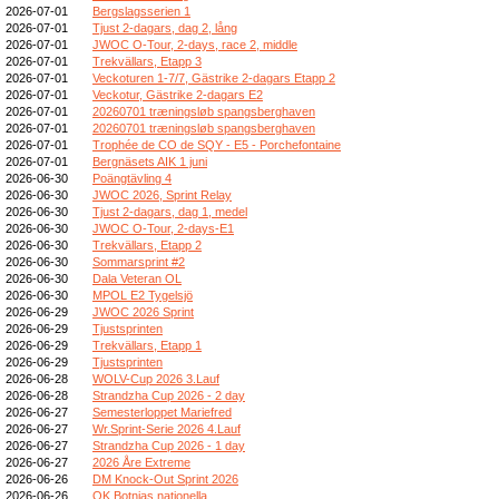
2026-07-01
Bergslagsserien 1
2026-07-01
Tjust 2-dagars, dag 2, lång
2026-07-01
JWOC O-Tour, 2-days, race 2, middle
2026-07-01
Trekvällars, Etapp 3
2026-07-01
Veckoturen 1-7/7, Gästrike 2-dagars Etapp 2
2026-07-01
Veckotur, Gästrike 2-dagars E2
2026-07-01
20260701 træningsløb spangsberghaven
2026-07-01
20260701 træningsløb spangsberghaven
2026-07-01
Trophée de CO de SQY - E5 - Porchefontaine
2026-07-01
Bergnäsets AIK 1 juni
2026-06-30
Poängtävling 4
2026-06-30
JWOC 2026, Sprint Relay
2026-06-30
Tjust 2-dagars, dag 1, medel
2026-06-30
JWOC O-Tour, 2-days-E1
2026-06-30
Trekvällars, Etapp 2
2026-06-30
Sommarsprint #2
2026-06-30
Dala Veteran OL
2026-06-30
MPOL E2 Tygelsjö
2026-06-29
JWOC 2026 Sprint
2026-06-29
Tjustsprinten
2026-06-29
Trekvällars, Etapp 1
2026-06-29
Tjustsprinten
2026-06-28
WOLV-Cup 2026 3.Lauf
2026-06-28
Strandzha Cup 2026 - 2 day
2026-06-27
Semesterloppet Mariefred
2026-06-27
Wr.Sprint-Serie 2026 4.Lauf
2026-06-27
Strandzha Cup 2026 - 1 day
2026-06-27
2026 Åre Extreme
2026-06-26
DM Knock-Out Sprint 2026
2026-06-26
OK Botnias nationella