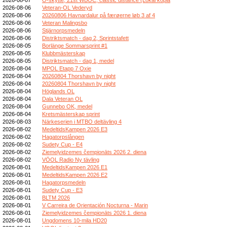
2026-08-06
Veteran-OL Vederyd
2026-08-06
20260806 Havnardalur på færøerne løb 3 af 4
2026-08-06
Veteran Malingsbo
2026-08-06
Stjärnorpsmedeln
2026-08-06
Distriktsmatch - dag 2, Sprintstafett
2026-08-05
Borlänge Sommarsprint #1
2026-08-05
Klubbmästerskap
2026-08-05
Distriktsmatch - dag 1, medel
2026-08-04
MPOL Etapp 7 Oxie
2026-08-04
20260804 Thorshavn by night
2026-08-04
20260804 Thorshavn by night
2026-08-04
Höglands OL
2026-08-04
Dala Veteran OL
2026-08-04
Gunnebo OK, medel
2026-08-04
Kretsmästerskap sprint
2026-08-03
Närkeserien i MTBO deltävling 4
2026-08-02
MedeltidsKampen 2026 E3
2026-08-02
Hagatorpslången
2026-08-02
Sudety Cup - E4
2026-08-02
Ziemeļvidzemes čempionāts 2026 2. diena
2026-08-02
VÖOL Radio Ny tävling
2026-08-01
MedeltidsKampen 2026 E1
2026-08-01
MedeltidsKampen 2026 E2
2026-08-01
Hagatorpsmedeln
2026-08-01
Sudety Cup - E3
2026-08-01
BLTM 2026
2026-08-01
V Carreira de Orientación Nocturna - Marin
2026-08-01
Ziemeļvidzemes čempionāts 2026 1. diena
2026-08-01
Ungdomens 10-mila HD20