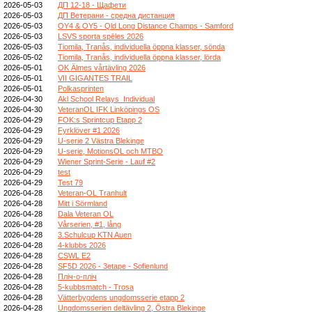
2026-05-03
ДП 12-18 - Щафети
2026-05-03
ДП Ветерани - средна дистанция
2026-05-03
OY4 & OY5 - Qld Long Distance Champs - Samford
2026-05-03
LSVS sporta spēles 2026
2026-05-03
Tiomila, Tranås, individuella öppna klasser, sönda
2026-05-02
Tiomila, Tranås, individuella öppna klasser, lörda
2026-05-01
OK Älmes vårtävling 2026
2026-05-01
VII GIGANTES TRAIL
2026-05-01
Polkasprinten
2026-04-30
Akl School Relays_Individual
2026-04-30
VeteranOL IFK Linköpings OS
2026-04-29
FOK:s Sprintcup Etapp 2
2026-04-29
Fyrklöver #1 2026
2026-04-29
U-serie 2 Västra Blekinge
2026-04-29
U-serie, MotionsOL och MTBO
2026-04-29
Wiener Sprint-Serie - Lauf #2
2026-04-29
test
2026-04-29
Test 79
2026-04-28
Veteran-OL Tranhult
2026-04-28
Mitt i Sörmland
2026-04-28
Dala Veteran OL
2026-04-28
Vårserien, #1, lång
2026-04-28
3.Schulcup KTN Auen
2026-04-28
4-klubbs 2026
2026-04-28
CSWL E2
2026-04-28
SF5D 2026 - 3etape - Sofienlund
2026-04-28
Пліч-о-пліч
2026-04-28
5-kubbsmatch - Trosa
2026-04-28
Vätterbygdens ungdomsserie etapp 2
2026-04-28
Ungdomsserien deltävling 2, Östra Blekinge