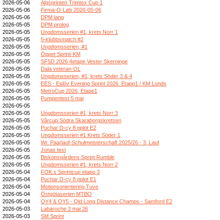
2026-05-06
Älgsprinten Trimtex Cup 1
2026-05-06
Firma-O-Løb 2026-05-06
2026-05-06
DPM lang
2026-05-05
DPM prolog
2026-05-05
Ungdomsserien #1, krets Norr 1
2026-05-05
5-klubbsmatch #2
2026-05-05
Ungdomsserien, #1
2026-05-05
Öppet Sprint-KM
2026-05-05
SF5D 2026 4etape Vester Skerninge
2026-05-05
Dala veteran-OL
2026-05-05
Ungdomsserien, #1, krets Söder 3 & 4
2026-05-05
EES - Eslöv Evening Sprint 2026. Etapp1 / KM Lunds
2026-05-05
MetroCup 2026, Etape1
2026-05-05
Pumpentest 5 maj
2026-05-05
2026-05-05
Ungdomsserien #1, krets Norr 3
2026-05-05
Vårcup Södra Skaraborgskretsen
2026-05-05
Puchar D-cy 8 pplot E2
2026-05-05
Ungdomsserien #1 Krets Söder 1
2026-05-05
Wr. Paarlauf-Schulmeisterschaft 2025/26 - 3. Lauf
2026-05-05
Jonas test
2026-05-05
Biskopsgårdens Sprint Rumble
2026-05-05
Ungdomsserien #1, krets Norr 2
2026-05-04
FOK:s Sprintcup etapp 3
2026-05-04
Puchar D-cy 8 pplot E1
2026-05-04
Motionsorientering Tuve
2026-05-04
Östgötaserien MTBO
2026-05-04
OY4 & OY5 - Qld Long Distance Champs - Samford E2
2026-05-03
Labaroche 3 mai 26
2026-05-03
SM Sprint