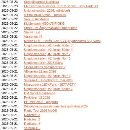
2026-05-23
Skogslöparnas Nordiska
2026-05-23
EN Learn to Orienteer Term 2 Series - Bray Park SH
2026-05-23
Unionsmatchen 2026, individuellt
2026-05-23
5ºProvincial Sevilla - Tomares
2026-05-22
Vårcup #4 Mullsjö
2026-05-22
Klubbmatch MSOK/BIF/OKG
2026-05-22
Sprint-DM Ångermanland Örnsprinten
2026-05-22
Stafett Test
2026-05-21
Vårserien #4
2026-05-21
Motions-OL - Borås 3 av 5 VT [Rydboholms SK]_versi
2026-05-21
Ungdomsserien, #2, krets Söder 3
2026-05-21
Ungdomsserien, #2, krets Söder 4
2026-05-21
Ungdomsserien, #2, krets Norr 2
2026-05-21
Ungdomsserien, #2, krets Norr 1
2026-05-21
Ungdomsserien 2026 Sätra
2026-05-21
Skidklubbens Sommarserie 2
2026-05-21
VB-serien 21 maj 2026
2026-05-21
Ungdomsserien, #2, krets Norr 3
2026-05-21
Veteran-OL Göteborg 21 maj 2026
2026-05-21
Mistrzostwa 11DKPanc - SZTAFETY
2026-05-21
Ungdomsserien, #2, krets Söder 2
2026-05-21
DM Sprint Gästrikland
2026-05-21
Fyrklöver #2 2026
2026-05-21
РП-МВР2026 - щафети
2026-05-21
Widénska gymnasiet orienteringstävling 2026
2026-05-21
Radio Test 2026 MeOS
2026-05-21
Radiotest 2
2026-05-21
Radiotest 2
2026-05-21
Radiotest 4
2026-05-21
Veteran-OL