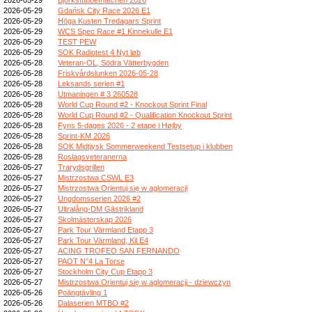
2026-05-29
Gdańsk City Race 2026 E1
2026-05-29
Höga Kusten Tredagars Sprint
2026-05-29
WCS Spec Race #1 Kinnekulle E1
2026-05-29
TEST PEW
2026-05-29
SOK Radiotest 4 Nyt løb
2026-05-28
Veteran-OL, Södra Vätterbygden
2026-05-28
Friskvårdslunken 2026-05-28
2026-05-28
Leksands serien #1
2026-05-28
Utmaningen # 3 260528
2026-05-28
World Cup Round #2 - Knockout Sprint Final
2026-05-28
World Cup Round #2 - Qualification Knockout Sprint
2026-05-28
Fyns 5-dages 2026 - 2 etape i Højby
2026-05-28
Sprint-KM 2026
2026-05-28
SOK Midtjysk Sommerweekend Testsetup i klubben
2026-05-28
Roslagsveteranerna
2026-05-27
Trarydsgrillen
2026-05-27
Mistrzostwa CSWL E3
2026-05-27
Mistrzostwa Orientuj się w aglomeracji
2026-05-27
Ungdomsserien 2026 #2
2026-05-27
Ultralång-DM Gästrikland
2026-05-27
Skolmästerskap 2026
2026-05-27
Park Tour Värmland Etapp 3
2026-05-27
Park Tour Värmland, Kil E4
2026-05-27
ACING TROFEO SAN FERNANDO
2026-05-27
PAOT N°4 La Torse
2026-05-27
Stockholm City Cup Etapp 3
2026-05-27
Mistrzostwa Orientuj się w aglomeracji - dziewczyn
2026-05-26
Poängtävling 1
2026-05-26
Dalaserien MTBO #2