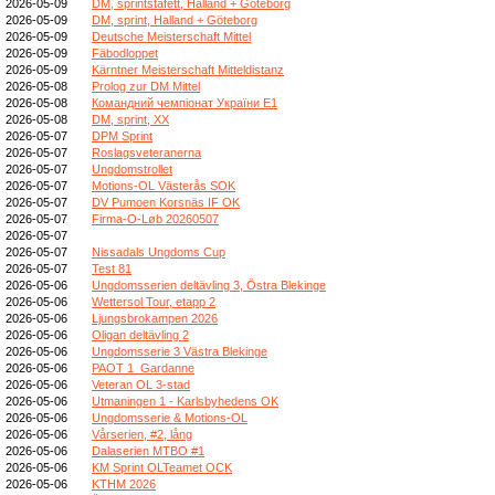
2026-05-09
DM, sprintstafett, Halland + Göteborg
2026-05-09
DM, sprint, Halland + Göteborg
2026-05-09
Deutsche Meisterschaft Mittel
2026-05-09
Fäbodloppet
2026-05-09
Kärntner Meisterschaft Mitteldistanz
2026-05-08
Prolog zur DM Mittel
2026-05-08
Командний чемпіонат України E1
2026-05-08
DM, sprint, XX
2026-05-07
DPM Sprint
2026-05-07
Roslagsveteranerna
2026-05-07
Ungdomstrollet
2026-05-07
Motions-OL Västerås SOK
2026-05-07
DV Pumoen Korsnäs IF OK
2026-05-07
Firma-O-Løb 20260507
2026-05-07
2026-05-07
Nissadals Ungdoms Cup
2026-05-07
Test 81
2026-05-06
Ungdomsserien deltävling 3, Östra Blekinge
2026-05-06
Wettersol Tour, etapp 2
2026-05-06
Ljungsbrokampen 2026
2026-05-06
Oligan deltävling 2
2026-05-06
Ungdomsserie 3 Västra Blekinge
2026-05-06
PAOT 1_Gardanne
2026-05-06
Veteran OL 3-stad
2026-05-06
Utmaningen 1 - Karlsbyhedens OK
2026-05-06
Ungdomsserie & Motions-OL
2026-05-06
Vårserien, #2, lång
2026-05-06
Dalaserien MTBO #1
2026-05-06
KM Sprint OLTeamet OCK
2026-05-06
KTHM 2026