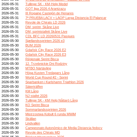
2026-05-31
Tullinge SK - KM-Helg Medel
2026-05-31
GOT liga 2026.4 Arantzazu
2026-05-31
III Rogaine Castejón de Henares
2026-05-31
7ª PRUEBA LACV + LAOP Larga Distancia El Palancar
2026-05-31
Revole de Chirats LD 2026
2026-05-31
DM, sprint, Skåne Live
2026-05-31
DM, sprintstafett Skåne Live
2026-05-31
CDL BFC LD 20260531 Pasques
2026-05-30
Sjællandssprinten 2026 e3
2026-05-30
BUM 2026
2026-05-30
Gdańsk City Race 2026 E2
2026-05-30
Gdańsk City Race 2026 E3
2026-05-30
Régionale Sprint Bisca
2026-05-30
12. Trzebnickie Dni Rodziny
2026-05-30
MTBO Närtävling
2026-05-30
Höga Kusten Tredagars Lång
2026-05-30
World Cup Round #2 - Sprint
2026-05-30
Sparbanken i Karlshamn Triathlon 2026
2026-05-30
Säterträffen
2026-05-30
KM Lång
2026-05-30
NJ-stafet 2026
2026-05-30
Tullinge SK - KM Helg Nåttarö Lång
2026-05-30
KO Sprint Bisca
2026-05-30
Sommarlandssprinten 2026
2026-05-30
Mistrzostwa Kobułt 6 runda MWiM
2026-05-30
Skällan
2026-05-30
Lindvallen
2026-05-30
Campeonato Autonómico de Media Distancia fedocv
2026-05-30
Revole des Chirats MD
2026-05-29
Björkstubbematchen 2026