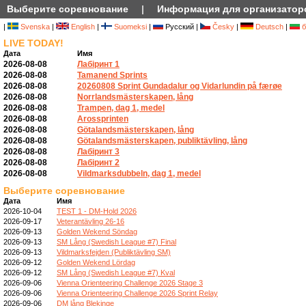
Выберите соревнование
|
Информация для организатор
|
Svenska
|
English
|
Suomeksi
|
Русский |
Česky
|
Deutsch
|
б
LIVE TODAY!
Дата
Имя
2026-08-08
Лабіринт 1
2026-08-08
Tamanend Sprints
2026-08-08
20260808 Sprint Gundadalur og Vidarlundin på færøe
2026-08-08
Norrlandsmästerskapen, lång
2026-08-08
Trampen, dag 1, medel
2026-08-08
Arossprinten
2026-08-08
Götalandsmästerskapen, lång
2026-08-08
Götalandsmästerskapen, publiktävling, lång
2026-08-08
Лабіринт 3
2026-08-08
Лабіринт 2
2026-08-08
Vildmarksdubbeln, dag 1, medel
Выберите соревнование
Дата
Имя
2026-10-04
TEST 1 - DM-Hold 2026
2026-09-17
Veterantävling 26-16
2026-09-13
Golden Wekend Söndag
2026-09-13
SM Lång (Swedish League #7) Final
2026-09-13
Vildmarksfejden (Publiktävling SM)
2026-09-12
Golden Wekend Lördag
2026-09-12
SM Lång (Swedish League #7) Kval
2026-09-06
Vienna Orienteering Challenge 2026 Stage 3
2026-09-06
Vienna Orienteering Challenge 2026 Sprint Relay
2026-09-06
DM lång Blekinge