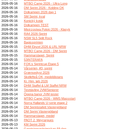
2026-05-16
MTBO Camp 2026 - Ultra Long
2026-05-16
DM Sprint 2026 - Kolding OK
2026-05-16
Dolkampen 2026 dag 1
2026-05-16
SM Sprint, kval
2026-05-16
Konický kotár
2026-05-16
Dolkampen TEST
2026-05-16
Mistrzostwa Polski 2026 - Klasyk
2026-05-16
RA4 2026-Sprint
2026-05-16
NSW SL5 Split Rock
2026-05-16
Bagissprinten
2026-05-15
DHM Einzel 2026 & LRL NRW
2026-05-15
MTBO Camp 2026 - DM Sprint
2026-05-15
Hammarslaget, Sprint
2026-05-15
53INTERAFA
2026-05-14
FOK:s Sprintcup Etapp 5
2026-05-14
Vårserien, #3, sprint
2026-05-14
Grænsedyst 2026
2026-05-14
Skellefteå OK, medeldistans
2026-05-14
Kr. Him. løb 2026
2026-05-14
DHM Staffel & LM Staffel NRW
2026-05-14
Testtävling JVM/Seniorer
2026-05-14
Öppna banor JVM-tester
2026-05-14
MTBO Camp 2026 - WMS Massstart
2026-05-14
Norra Hallands U-serie etapp 2
2026-05-14
DM Sprintstafett Västergötland
2026-05-14
DM Sprint Västergötland
2026-05-14
Hammarslaget, medel
2026-05-13
PAOT 2_Meyrargues
2026-05-13
KM Sprint 2026
2026-05-13
Garnisionsmästerskap A9 dag