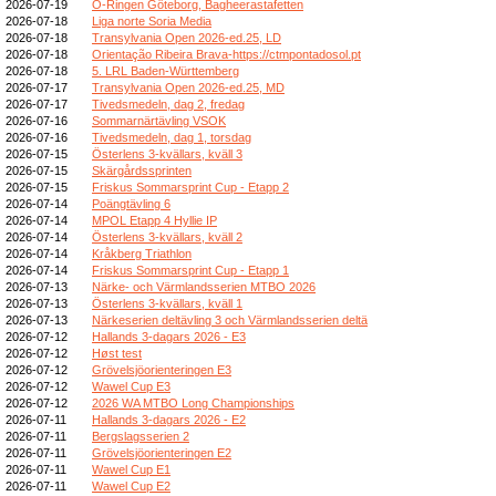
2026-07-19
O-Ringen Göteborg, Bagheerastafetten
2026-07-18
Liga norte Soria Media
2026-07-18
Transylvania Open 2026-ed.25, LD
2026-07-18
Orientação Ribeira Brava-https://ctmpontadosol.pt
2026-07-18
5. LRL Baden-Württemberg
2026-07-17
Transylvania Open 2026-ed.25, MD
2026-07-17
Tivedsmedeln, dag 2, fredag
2026-07-16
Sommarnärtävling VSOK
2026-07-16
Tivedsmedeln, dag 1, torsdag
2026-07-15
Österlens 3-kvällars, kväll 3
2026-07-15
Skärgårdssprinten
2026-07-15
Friskus Sommarsprint Cup - Etapp 2
2026-07-14
Poängtävling 6
2026-07-14
MPOL Etapp 4 Hyllie IP
2026-07-14
Österlens 3-kvällars, kväll 2
2026-07-14
Kråkberg Triathlon
2026-07-14
Friskus Sommarsprint Cup - Etapp 1
2026-07-13
Närke- och Värmlandsserien MTBO 2026
2026-07-13
Österlens 3-kvällars, kväll 1
2026-07-13
Närkeserien deltävling 3 och Värmlandsserien deltä
2026-07-12
Hallands 3-dagars 2026 - E3
2026-07-12
Høst test
2026-07-12
Grövelsjöorienteringen E3
2026-07-12
Wawel Cup E3
2026-07-12
2026 WA MTBO Long Championships
2026-07-11
Hallands 3-dagars 2026 - E2
2026-07-11
Bergslagsserien 2
2026-07-11
Grövelsjöorienteringen E2
2026-07-11
Wawel Cup E1
2026-07-11
Wawel Cup E2