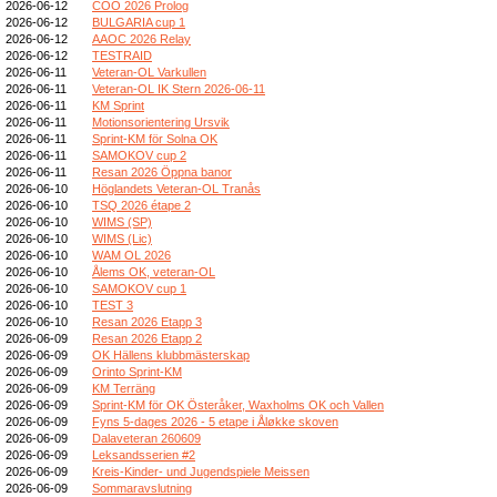
2026-06-12
COO 2026 Prolog
2026-06-12
BULGARIA cup 1
2026-06-12
AAOC 2026 Relay
2026-06-12
TESTRAID
2026-06-11
Veteran-OL Varkullen
2026-06-11
Veteran-OL IK Stern 2026-06-11
2026-06-11
KM Sprint
2026-06-11
Motionsorientering Ursvik
2026-06-11
Sprint-KM för Solna OK
2026-06-11
SAMOKOV cup 2
2026-06-11
Resan 2026 Öppna banor
2026-06-10
Höglandets Veteran-OL Tranås
2026-06-10
TSQ 2026 étape 2
2026-06-10
WIMS (SP)
2026-06-10
WIMS (Lic)
2026-06-10
WAM OL 2026
2026-06-10
Ålems OK, veteran-OL
2026-06-10
SAMOKOV cup 1
2026-06-10
TEST 3
2026-06-10
Resan 2026 Etapp 3
2026-06-09
Resan 2026 Etapp 2
2026-06-09
OK Hällens klubbmästerskap
2026-06-09
Orinto Sprint-KM
2026-06-09
KM Terräng
2026-06-09
Sprint-KM för OK Österåker, Waxholms OK och Vallen
2026-06-09
Fyns 5-dages 2026 - 5 etape i Åløkke skoven
2026-06-09
Dalaveteran 260609
2026-06-09
Leksandsserien #2
2026-06-09
Kreis-Kinder- und Jugendspiele Meissen
2026-06-09
Sommaravslutning