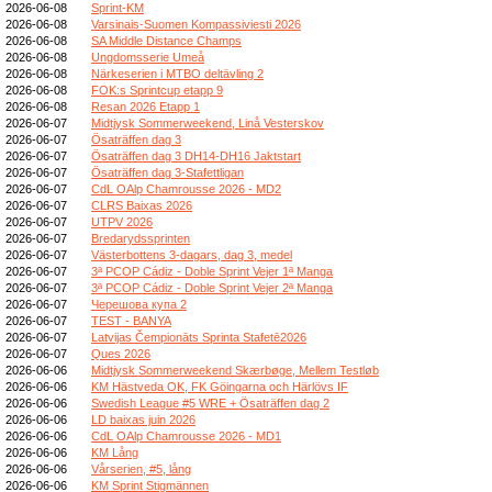
2026-06-08
Sprint-KM
2026-06-08
Varsinais-Suomen Kompassiviesti 2026
2026-06-08
SA Middle Distance Champs
2026-06-08
Ungdomsserie Umeå
2026-06-08
Närkeserien i MTBO deltävling 2
2026-06-08
FOK:s Sprintcup etapp 9
2026-06-08
Resan 2026 Etapp 1
2026-06-07
Midtjysk Sommerweekend, Linå Vesterskov
2026-06-07
Ösaträffen dag 3
2026-06-07
Ösaträffen dag 3 DH14-DH16 Jaktstart
2026-06-07
Ösaträffen dag 3-Stafettligan
2026-06-07
CdL OAlp Chamrousse 2026 - MD2
2026-06-07
CLRS Baixas 2026
2026-06-07
UTPV 2026
2026-06-07
Bredarydssprinten
2026-06-07
Västerbottens 3-dagars, dag 3, medel
2026-06-07
3ª PCOP Cádiz - Doble Sprint Vejer 1ª Manga
2026-06-07
3ª PCOP Cádiz - Doble Sprint Vejer 2ª Manga
2026-06-07
Черешова купа 2
2026-06-07
TEST - BANYA
2026-06-07
Latvijas Čempionāts Sprinta Stafetē2026
2026-06-07
Ques 2026
2026-06-06
Midtjysk Sommerweekend Skærbøge, Mellem Testløb
2026-06-06
KM Hästveda OK, FK Göingarna och Härlövs IF
2026-06-06
Swedish League #5 WRE + Ösaträffen dag 2
2026-06-06
LD baixas juin 2026
2026-06-06
CdL OAlp Chamrousse 2026 - MD1
2026-06-06
KM Lång
2026-06-06
Vårserien, #5, lång
2026-06-06
KM Sprint Stigmännen