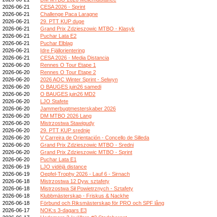
2026-06-21
CESA 2026 - Sprint
2026-06-21
Challenge Paca Laragne
2026-06-21
29. PTT KUP duge
2026-06-21
Grand Prix Zdzieszowic MTBO - Klasyk
2026-06-21
Puchar Lata E2
2026-06-21
Puchar Elbląg
2026-06-21
Idre Fjällorientering
2026-06-21
CESA 2026 - Media Distancia
2026-06-20
Rennes O Tour Etape 1
2026-06-20
Rennes O Tour Etape 2
2026-06-20
2026 AOC Winter Sprint - Selwyn
2026-06-20
O BAUGES juin26 samedi
2026-06-20
O BAUGES juin26 MD2
2026-06-20
LJO Stafete
2026-06-20
Jammerbugtmesterskaber 2026
2026-06-20
DM MTBO 2026 Lang
2026-06-20
Mistrzostwa Stawigudy
2026-06-20
29. PTT KUP srednje
2026-06-20
V Carreira de Orientación - Concello de Silleda
2026-06-20
Grand Prix Zdzieszowic MTBO - Sredni
2026-06-20
Grand Prix Zdzieszowic MTBO - Sprint
2026-06-20
Puchar Lata E1
2026-06-19
LJO vidējā distance
2026-06-19
Oepfel-Trophy 2026 - Lauf 6 - Sirnach
2026-06-18
Mistrzostwa 12 Dyw. sztafety
2026-06-18
Mistrzostwa Sił Powietrznych - Sztafety
2026-06-18
Klubbmästerskap - Friskus & Nackhe
2026-06-18
Förbund och Riksmästerskap för PRO och SPF lång
2026-06-17
NOK:s 3-dagars E3