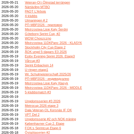
2026-05-21
Veteran-Ol i Ölmstad terrängen
2026-05-20
Närtävling MTBO
2026-05-20
PAOT L'Arbois
2026-05-20
4-klubbs
2026-05-20
Utmaningen # 2
2026-05-20
РП-МВР2026 - приложно
2026-05-20
Mistrzostwa Lisie Kąty Śerdni
2026-05-20
Göteborg Sprint Cup, #2
2026-05-20
WOW Choszczno
2026-05-20
Mistrzostwa 11DKPanc 2026 - KLASYK
2026-05-20
Stockholm City Cup Etapp 2
2026-05-19
ÅOK ungd 5-dagars E3 2026
2026-05-19
Eslöv Evening Sprint 2026. Etapp3
2026-05-19
Vårcup #3
2026-05-19
Sprint Enbacken 14
2026-05-19
U-ringen etapp1
2026-05-19
Wr. Schulmeisterschaft 2025/26
2026-05-19
РП-МВР2026 - индивидуално
2026-05-19
Mistrzostwa Lisie Kąty Klasyk
2026-05-19
Mistrzostwa 11DKPanc 2026 - MIDDLE
2026-05-19
5-klubbsmatch #3
2026-05-19
2026-05-19
Ungdomsserien #3 2026
2026-05-19
Metrocup 2026 etape 3
2026-05-19
Dala Veteran-OL Korsnäs IF OK
2026-05-19
VPT Del 2
2026-05-19
Ungdomsserie #2 och NOK-träning
2026-05-19
Københavner Cup 2. Etape
2026-05-18
FOK:s Sprintcup Etapp 6
2026-05-18
Östgötaserien #2