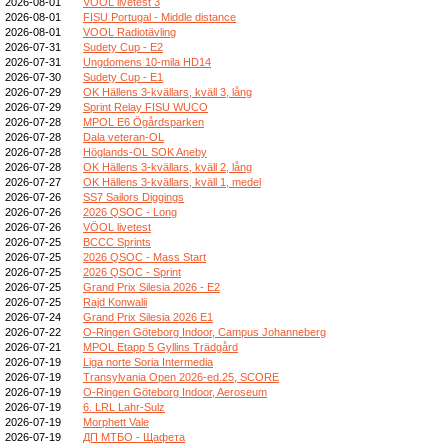
2026-08-01
VOOL livetest 3
2026-08-01
FISU Portugal - Middle distance
2026-08-01
VOOL Radiotävling
2026-07-31
Sudety Cup - E2
2026-07-31
Ungdomens 10-mila HD14
2026-07-30
Sudety Cup - E1
2026-07-29
OK Hällens 3-kvällars, kväll 3, lång
2026-07-29
Sprint Relay FISU WUCO
2026-07-28
MPOL E6 Ögårdsparken
2026-07-28
Dala veteran-OL
2026-07-28
Höglands-OL SOK Aneby
2026-07-28
OK Hällens 3-kvällars, kväll 2, lång
2026-07-27
OK Hällens 3-kvällars, kväll 1, medel
2026-07-26
SS7 Sailors Diggings
2026-07-26
2026 QSOC - Long
2026-07-26
VÖOL livetest
2026-07-25
BCCC Sprints
2026-07-25
2026 QSOC - Mass Start
2026-07-25
2026 QSOC - Sprint
2026-07-25
Grand Prix Silesia 2026 - E2
2026-07-25
Rajd Konwalii
2026-07-24
Grand Prix Silesia 2026 E1
2026-07-22
O-Ringen Göteborg Indoor, Campus Johanneberg
2026-07-21
MPOL Etapp 5 Gyllins Trädgård
2026-07-19
Liga norte Soria Intermedia
2026-07-19
Transylvania Open 2026-ed.25, SCORE
2026-07-19
O-Ringen Göteborg Indoor, Aeroseum
2026-07-19
6. LRL Lahr-Sulz
2026-07-19
Morphett Vale
2026-07-19
ДП МТБО - Щафета