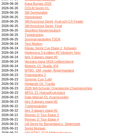
2026-06-26
Kupa Burgas 2026
2026-06-26
OÖLM Sprint-OL
2026-06-26
SM Sprintstafett
2026-06-25
Hamnloppet
2026-06-25
SM Knockout Sprint, Kval och CX Finaler
2026-06-25
SM Knockout Sprint, Final
2026-06-25
Sportfest Klosterneuburg
2026-06-25
Tjogetträning
2026-06-25
Sommarnärtävling TSOK
2026-06-24
Test Modem
2026-06-24
Rånäs Sprint Cup Etapp 2, Kohagen
2026-06-24
Hedemora 3-kvällars #3 Västerby Norr
2026-06-24
Idre 3-dagars etapp #3
2026-06-24
Veckans bana V626 Leåkersbergt
2026-06-24
Motions-OL Skatås IFK
2026-06-24
MTBO, DM, medel, Ångermanland
2026-06-23
Poängtävling 3
2026-06-23
Sommer Cup 3.afd
2026-06-23
Höglands-OL Tranås
2026-06-23
2026 WA Schools’ Orienteering Championships
2026-06-23
MPOL E1 Holma/Kroksbäck
2026-06-23
Dala Veteran OL Kvarnsveden
2026-06-23
Idre 3-dagars etapp #2
2026-06-22
Träningstävling
2026-06-22
Idre 3-dagars etapp #1
2026-06-21
Rennes O Tour Etape 3
2026-06-21
Rennes O Tour Etape 4
2026-06-21
LM Sprint für Burgenland u. Steiermark
2026-06-21
Sprint Morlaas
2026-06-21
DM MTBO 2026 Mellemdistance