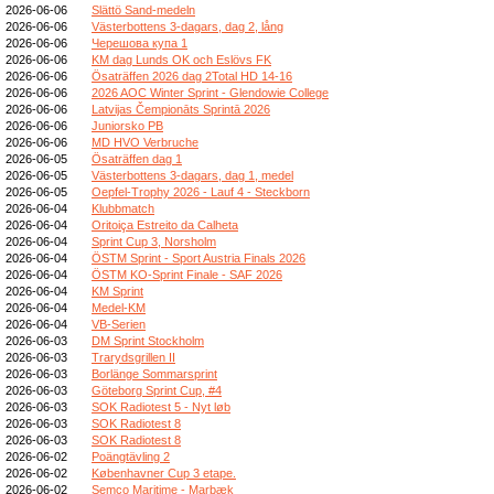
2026-06-06
Slättö Sand-medeln
2026-06-06
Västerbottens 3-dagars, dag 2, lång
2026-06-06
Черешова купа 1
2026-06-06
KM dag Lunds OK och Eslövs FK
2026-06-06
Ösaträffen 2026 dag 2Total HD 14-16
2026-06-06
2026 AOC Winter Sprint - Glendowie College
2026-06-06
Latvijas Čempionāts Sprintā 2026
2026-06-06
Juniorsko PB
2026-06-06
MD HVO Verbruche
2026-06-05
Ösaträffen dag 1
2026-06-05
Västerbottens 3-dagars, dag 1, medel
2026-06-05
Oepfel-Trophy 2026 - Lauf 4 - Steckborn
2026-06-04
Klubbmatch
2026-06-04
Oritoiça Estreito da Calheta
2026-06-04
Sprint Cup 3, Norsholm
2026-06-04
ÖSTM Sprint - Sport Austria Finals 2026
2026-06-04
ÖSTM KO-Sprint Finale - SAF 2026
2026-06-04
KM Sprint
2026-06-04
Medel-KM
2026-06-04
VB-Serien
2026-06-03
DM Sprint Stockholm
2026-06-03
Trarydsgrillen II
2026-06-03
Borlänge Sommarsprint
2026-06-03
Göteborg Sprint Cup, #4
2026-06-03
SOK Radiotest 5 - Nyt løb
2026-06-03
SOK Radiotest 8
2026-06-03
SOK Radiotest 8
2026-06-02
Poängtävling 2
2026-06-02
Københavner Cup 3 etape.
2026-06-02
Semco Maritime - Marbæk