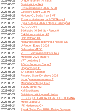
2026-05-26
Ungdomsserien #4 TSOK
2026-05-26
Sprint träning FAIK
2026-05-26
Friskvårdslunken 2026-05-28
2026-05-26
Göteborg Sprint Cup, #3
2026-05-26
Motions-OL Borås 4 av 5 VT
2026-05-26
Roslagsmästerskap och Till Skogs 2
2026-05-26
Fyns-5-dages 2026 1 etape i Dalumgård
2026-05-26
AG CDCO84
2026-05-26
Sörklubbs #6 Bollnäs - Rengsjö
2026-05-26
Eskilstuna sprintcup #3
2026-05-26
Dala Veteran OL
2026-05-26
Höglandsserien deltävling 3 Nässjö OK
2026-05-26
U-Ringen Etapp 2 2026
2026-05-26
Dalaserien MTBO
2026-05-26
VPT 3 - Västmanland Park Tour
2026-05-26
Metrocup 2026 etape 4
2026-05-26
VPT deltävling 3
2026-05-25
FOK:s Sprintcup Etapp 7
2026-05-25
Ungdomscup #1
2026-05-25
SA Schools Champs
2026-05-25
Pinseløb Store Dyrehave 2026
2026-05-25
Купа Деветашко плато - 2
2026-05-25
Motionsorientering Tuve
2026-05-25
TMOK Sprint-KM
2026-05-24
KM långdistans
2026-05-24
Snättringe: träning med Livelox
2026-05-24
EL BOSQUE HABITADO 26 - CORTEGANA
2026-05-24
Metro League 3
2026-05-24
IFK Hedemora OK
2026-05-24
Fynsk Sprint Cup 2026 - Prolog Bogense