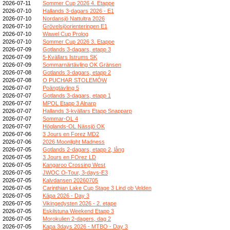
2026-07-11
Sommer Cup 2026 4. Etappe
2026-07-10
Hallands 3-dagars 2026 - E1
2026-07-10
Nordansjö Nattultra 2026
2026-07-10
Grövelsjöorienteringen E1
2026-07-10
Wawel Cup Prolog
2026-07-10
Sommer Cup 2026 3. Etappe
2026-07-09
Gotlands 3-dagars, etapp 3
2026-07-09
5-Kvällars Istrums SK
2026-07-09
Sommarnärtävling OK Gränsen
2026-07-08
Gotlands 3-dagars, etapp 2
2026-07-08
O PUCHAR STOLEMÓW
2026-07-07
Poängtävling 5
2026-07-07
Gotlands 3-dagars, etapp 1
2026-07-07
MPOL Etapp 3 Alnarp
2026-07-07
Hallands 3-kvällars Etapp Snapparp
2026-07-07
Sommar-OL 4
2026-07-07
Höglands-OL Nässjö OK
2026-07-06
3 Jours en Forez MD2
2026-07-06
2026 Moonlight Madness
2026-07-05
Gotlands 2-dagars, etapp 2, lång
2026-07-05
3 Jours en FOrez LD
2026-07-05
Kangaroo Crossing West
2026-07-05
JWOC O-Tour, 3-days-E3
2026-07-05
Kalvdansen 20260705
2026-07-05
Carinthian Lake Cup Stage 3 Lind ob Velden
2026-07-05
Kāpa 2026 - Day 3
2026-07-05
Vikingedysten 2026 - 2. etape
2026-07-05
Eskilstuna Weekend Etapp 3
2026-07-05
Morokulien 2-dagers, dag 2
2026-07-05
Kapa 3days 2026 - MTBO - Day 3