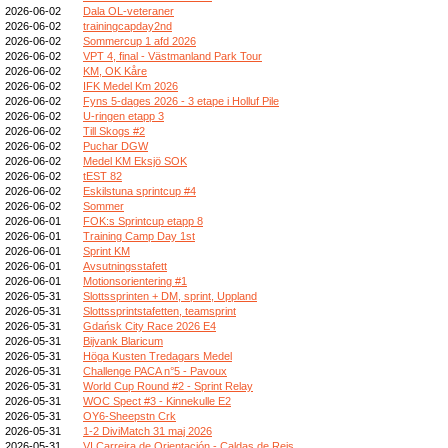
2026-06-02
Dala OL-veteraner
2026-06-02
trainingcapday2nd
2026-06-02
Sommercup 1 afd 2026
2026-06-02
VPT 4, final - Västmanland Park Tour
2026-06-02
KM, OK Kåre
2026-06-02
IFK Medel Km 2026
2026-06-02
Fyns 5-dages 2026 - 3 etape i Holluf Pile
2026-06-02
U-ringen etapp 3
2026-06-02
Till Skogs #2
2026-06-02
Puchar DGW
2026-06-02
Medel KM Eksjö SOK
2026-06-02
tEST 82
2026-06-02
Eskilstuna sprintcup #4
2026-06-02
Sommer
2026-06-01
FOK:s Sprintcup etapp 8
2026-06-01
Training Camp Day 1st
2026-06-01
Sprint KM
2026-06-01
Avsutningsstafett
2026-06-01
Motionsorientering #1
2026-05-31
Slottssprinten + DM, sprint, Uppland
2026-05-31
Slottssprintstafetten, teamsprint
2026-05-31
Gdańsk City Race 2026 E4
2026-05-31
Bijvank Blaricum
2026-05-31
Höga Kusten Tredagars Medel
2026-05-31
Challenge PACA n°5 - Pavoux
2026-05-31
World Cup Round #2 - Sprint Relay
2026-05-31
WOC Spect #3 - Kinnekulle E2
2026-05-31
OY6-Sheepstn Crk
2026-05-31
1-2 DiviMatch 31 maj 2026
2026-05-31
VI Carreira de Orientación - Caldas de Reis