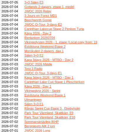
2026-07-05
3+3 Sälen E3
2026-07-04
Gotlands 2-dagars, etapp 1, medel
2026-07-04
JWOC 2026 Relay
2026-07-04
3 Jours en Forez MD1
2026-07-04
Beechworth Gorge
2026-07-04
JWOC O-Tour, 3-days-E2
2026-07-04
Carinthian Lakecup Stage 2 Penken Turia
2026-07-04
Kāpa 2026 - Day 2
2026-07-04
Renlunken 20260704
2026-07-04
Vikingedysten 2026 - 1. etape (Local copy from: 19
2026-07-04
Eskilstuna Weekend Etapp 2
2026-07-04
Morokulien 2-dagers, dag 1
2026-07-04
Sälen 3+3 E2
2026-07-04
Kapa 3days 2026 - MTBO - Day 2
2026-07-03
JWOC 2026 Middle
2026-07-03
Test 3 Radio
2026-07-03
JWOC O-Tour, 3-days-E1
2026-07-03
Kapa 3days 2026 - MTBO - Day 1
2026-07-03
Carinthian Lake Cup Stage 1 Plescherken
2026-07-03
Kāpa 2026 - Day 1
2026-07-03
Vikingedyst 2026 - Sprint
2026-07-03
Eskilstuna Weekend Etapp 1
2026-07-03
Utmaningen
2026-07-03
Sälen 3+3 E1
2026-07-02
Rånäs Sprint Cup Etapp 3 , Ekebyholm
2026-07-02
Park Tour Värmland, Skattkärr, E9
2026-07-02
Park Tour Värmland, Skattkärr, E10
2026-07-02
Sommarnärtävling IKHP
2026-07-02
Bergnäsets AIK 2 juni
2026-07-01
JWOC 2026 Long