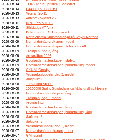
2026-08-14
TOnS of fun Sprinten + Masstart
2026-08-13
Faaborg 3-dages E1
2026-08-13
Veteran 26-11
2026-08-13
Antvorskovløbet 26
2026-08-11
MPOL E8 Bulltofta
2026-08-11
Sörklubbs #7 Alfta
2026-08-11
Dala veteran-OL Domnarvet
2026-08-10
North Atlantic Sprintchallenge på Smyril Norröna
2026-08-09
Norrlandsmästerskapen, medel
2026-08-09
Norrlandsmästerskapen, distriktsstafett
2026-08-09
Trampen, dag 2, lång
2026-08-09
Arosträffen 2026
2026-08-09
Götalandsmästerskapen, stafett
2026-08-09
Götalandsmästerskapen, publiktävling, medel
2026-08-09
OY8 Mt Crosby
2026-08-09
Vildmarksdubbeln, dag 2, medel
2026-08-08
Лабіринт 1
2026-08-08
Tamanend Sprints
2026-08-08
20260808 Sprint Gundadalur og Vidarlundin på færøe
2026-08-08
Norrlandsmästerskapen, lång
2026-08-08
Trampen, dag 1, medel
2026-08-08
Arossprinten
2026-08-08
Götalandsmästerskapen, lång
2026-08-08
Götalandsmästerskapen, publiktävling, lång
2026-08-08
Лабіринт 3
2026-08-08
Лабіринт 2
2026-08-08
Vildmarksdubbeln, dag 1, medel
2026-08-07
Norrlandsmästerskapen, sprint
2026-08-07
GM, sprint
2026-08-07
O-skytte, 21st WBOC, classic distance (Lokal kopia