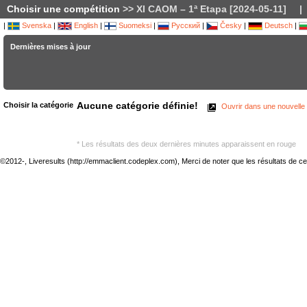
Choisir une compétition
>> XI CAOM – 1ª Etapa [2024-05-11]
|
|
Svenska
|
English
|
Suomeksi
|
Русский
|
Česky
|
Deutsch
|
Dernières mises à jour
Aucune catégorie définie!
Choisir la catégorie
Ouvrir dans une nouvelle 
* Les résultats des deux dernières minutes apparaissent en rouge
©2012-, Liveresults (http://emmaclient.codeplex.com), Merci de noter que les résultats de cette