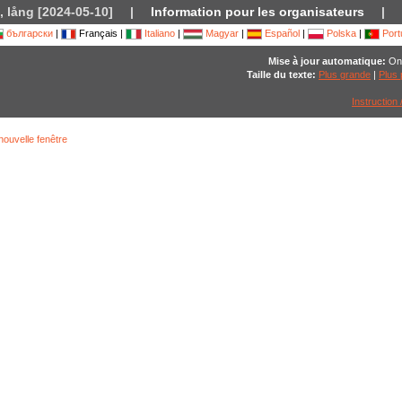
 lång [2024-05-10]
|
Information pour les organisateurs
|
български
|
Français |
Italiano
|
Magyar
|
Español
|
Polska
|
Port
Mise à jour automatique:
On
Taille du texte:
Plus grande
|
Plus 
Instruction 
ouvelle fenêtre