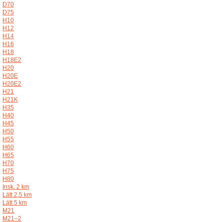
D70
D75
H10
H12
H14
H16
H18
H18E2
H20
H20E
H20E2
H21
H21K
H35
H40
H45
H50
H55
H60
H65
H70
H75
H80
Insk. 2 km
Lätt 2,5 km
Lätt 5 km
M21
M21–2