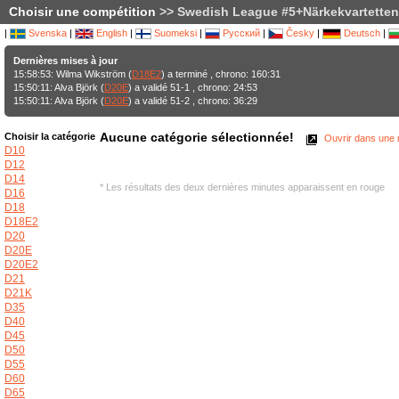
Choisir une compétition
>> Swedish League #5+Närkekvartetten,
|
Svenska
|
English
|
Suomeksi
|
Русский
|
Česky
|
Deutsch
|
Dernières mises à jour
15:58:53: Wilma Wikström (
D18E2
) a terminé , chrono: 160:31
15:50:11: Alva Björk (
D20E
) a validé 51-1 , chrono: 24:53
15:50:11: Alva Björk (
D20E
) a validé 51-2 , chrono: 36:29
Aucune catégorie sélectionnée!
Choisir la catégorie
Ouvrir dans une n
D10
D12
D14
* Les résultats des deux dernières minutes apparaissent en rouge
D16
D18
D18E2
D20
D20E
D20E2
D21
D21K
D35
D40
D45
D50
D55
D60
D65