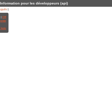
Information pour les développeurs (api)
uguês
|
 |
Off
petite
/ Aide