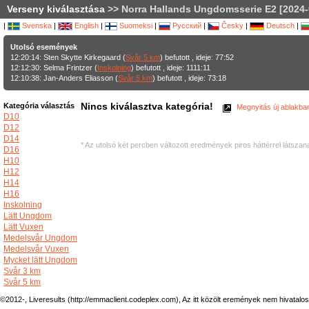
Verseny kiválasztása
>> Norra Hallands Ungdomsserie E2 [2024-
|
Svenska
|
English
|
Suomeksi
|
Русский
|
Česky
|
Deutsch
|
Utolsó események
12:20:14: Sten Skytte Kirkegaard (
Svår 5 km
) befutott , ideje: 77:52
12:12:30: Selma Frintzer (
Inskolning
) befutott , ideje: 1111:11
12:10:38: Jan-Anders Eliasson (
Svår 5 km
) befutott , ideje: 73:18
Nincs kiválasztva kategória!
Kategória választás
Megnyitás új ablakba
D10
D12
D14
* Az utolsó két percben változott eredmények piros háttérrel látszan
D16
H10
H12
H14
H16
Inskolning
Lätt Ungdom
Lätt Vuxen
Medelsvår Ungdom
Medelsvår Vuxen
Mycket lätt Ungdom
Svår 3 km
Svår 5 km
©2012-, Liveresults (http://emmaclient.codeplex.com), Az itt közölt eremények nem hivatalo