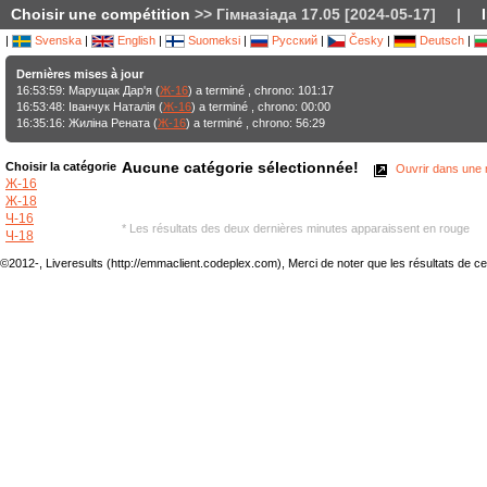
Choisir une compétition
>> Гімназіада 17.05 [2024-05-17]
|
|
Svenska
|
English
|
Suomeksi
|
Русский
|
Česky
|
Deutsch
|
Dernières mises à jour
16:53:59: Марущак Дар'я (
Ж-16
) a terminé , chrono: 101:17
16:53:48: Іванчук Наталія (
Ж-16
) a terminé , chrono: 00:00
16:35:16: Жиліна Рената (
Ж-16
) a terminé , chrono: 56:29
Aucune catégorie sélectionnée!
Choisir la catégorie
Ouvrir dans une n
Ж-16
Ж-18
Ч-16
* Les résultats des deux dernières minutes apparaissent en rouge
Ч-18
©2012-, Liveresults (http://emmaclient.codeplex.com), Merci de noter que les résultats de cette